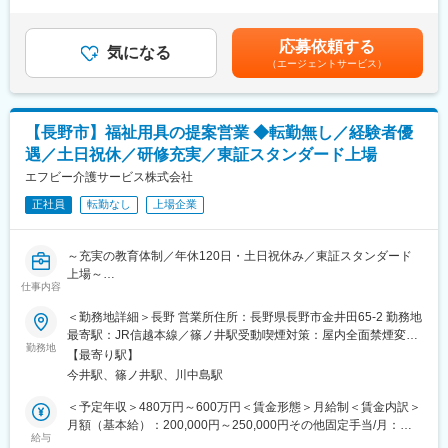
なキャリアアップが可能です。また、毎月の新規獲得件数に応じ
～23時間0分/月）超過した時間外労働の残業手当は追加支給＜月
・担当エリア内の施設や居宅介護支援事業所への訪問
たインセンティブ制度があり、頑張りがしっかり収入に還元され
給＞278,000円～328,000円（一律手当を含む）＜昇給有無＞有＜
・ケアマネジャーとの打ち合わせ、商品提案
ます。
残業手当＞有＜給与補足＞■その他固定手当：エリア手当※エリア
応募依頼する
・福祉用具の選定・納品・契約対応
気になる
デビュー後に支給■その他業績によりインセンティブを支給■年収
（エージェントサービス）
・住宅改修に関する提案、相談対応
■会社について
例： 年収550万円 入社6年目 副所長550万円（月給36.6万円＋賞
・行政への申請業務
エフビー介護サービスは、介護保険制度開始当初から介護事業に
与）賃金はあくまでも目安の金額であり、選考を通じて上下する
・利用状況の確認や定期フォロー
携わり、群馬・長野・栃木・新潟・埼玉を中心に事業を展開。居
可能性があります。月給(月額)は固定手当を含めた表記です。
宅介護支援、有料老人ホーム、デイサービス、訪問介護、訪問看
【長野市】福祉用具の提案営業 ◆転勤無し／経験者優
■1日の流れ（例）
護、小規模多機能、福祉用具事業など幅広いサービスを提供し、
遇／土日祝休／研修充実／東証スタンダード上場
08:30 出勤・朝礼・納品準備
地域の高齢者福祉を支えています。安定した経営基盤のもと、長
10:00 ご利用者様宅へ訪問し、介護ベッドなどの納品・契約対応
エフビー介護サービス株式会社
期的なキャリア形成が可能な環境です。
11:30 営業活動・ケアマネジャーとの情報共有
正社員
転勤なし
上場企業
12:00 昼休憩
13:30 施設への納品・アフターフォロー
変更の範囲：会社の定める業務
15:00 市役所などへの申請業務
～充実の教育体制／年休120日・土日祝休み／東証スタンダード
16:00 福祉用具の引き取りや利用状況の確認
上場～
17:00 帰社後、事務処理・翌日の準備
仕事内容
17:30 退勤
■業務内容
＜勤務地詳細＞長野 営業所住所：長野県長野市金井田65-2 勤務地
福祉用具専門相談員として、福祉用具のレンタル・販売のご提案
最寄駅：JR信越本線／篠ノ井駅受動喫煙対策：屋内全面禁煙変更
■充実した研修を用意：
から納品、アフターフォローまで幅広く担当します。介護を必要
勤務地
の範囲：会社の定める事業所
管理職に昇格した際なども、年次に合わせて研修を行うなど、教
【最寄り駅】
とする方やそのご家族、ケアマネジャーと連携し、一人ひとりの
育には積極的な企業です。
今井駅、篠ノ井駅、川中島駅
生活を支えるやりがいの大きな仕事です。介護ベッドや車いすな
どの福祉用具を通じて、ご利用者様の「できる」を増やし、安心
＜予定年収＞480万円～600万円＜賃金形態＞月給制＜賃金内訳＞
■評価制度・キャリア形成
した暮らしをサポートします。
月額（基本給）：200,000円～250,000円その他固定手当/月：
成果だけでなく行動や人間性も評価する制度を導入。「貢献度評
給与
33,000円固定残業手当/月：45,000円（固定残業時間33時間0分/月
価」と「実力評価」の2軸で公平に評価し、賞与・昇給・昇格へ反