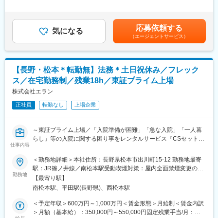
■詳細
～23時間0分/月）超過した時間外労働の残業手当は追加支給＜月
映します。4段階の等級制度があり、目標達成を重ねることで着実
・担当エリア内の施設や居宅介護支援事業所への訪問
給＞278,000円～328,000円（一律手当を含む）＜昇給有無＞有＜
なキャリアアップが可能です。また、毎月の新規獲得件数に応じ
・ケアマネジャーとの打ち合わせ、商品提案
残業手当＞有＜給与補足＞■その他固定手当：エリア手当※エリア
たインセンティブ制度があり、頑張りがしっかり収入に還元され
応募依頼する
・福祉用具の選定・納品・契約対応
気になる
デビュー後に支給■その他業績によりインセンティブを支給■年収
ます。
（エージェントサービス）
・住宅改修に関する提案、相談対応
例： 年収550万円 入社6年目 副所長550万円（月給36.6万円＋賞
・行政への申請業務
与）賃金はあくまでも目安の金額であり、選考を通じて上下する
■会社について
・利用状況の確認や定期フォロー
可能性があります。月給(月額)は固定手当を含めた表記です。
エフビー介護サービスは、介護保険制度開始当初から介護事業に
携わり、群馬・長野・栃木・新潟・埼玉を中心に事業を展開。居
【長野・松本＊転勤無】法務＊土日祝休み／フレック
■1日の流れ（例）
宅介護支援、有料老人ホーム、デイサービス、訪問介護、訪問看
ス／在宅勤務制／残業18h／東証プライム上場
08:30 出勤・朝礼・納品準備
護、小規模多機能、福祉用具事業など幅広いサービスを提供し、
10:00 ご利用者様宅へ訪問し、介護ベッドなどの納品・契約対応
株式会社エラン
地域の高齢者福祉を支えています。安定した経営基盤のもと、長
11:30 営業活動・ケアマネジャーとの情報共有
期的なキャリア形成が可能な環境です。
正社員
転勤なし
上場企業
12:00 昼休憩
13:30 施設への納品・アフターフォロー
15:00 市役所などへの申請業務
変更の範囲：会社の定める業務
～東証プライム上場／「入院準備が困難」「急な入院」「一人暮
16:00 福祉用具の引き取りや利用状況の確認
らし」等の入院に関する困り事をレンタルサービス『CSセット』
17:00 帰社後、事務処理・翌日の準備
仕事内容
で解決！～
17:30 退勤
＜勤務地詳細＞本社住所：長野県松本市出川町15-12 勤務地最寄
■職務内容
駅：JR篠ノ井線／南松本駅受動喫煙対策：屋内全面禁煙変更の範
■充実した研修を用意：
当社の法務職として下記業務をお任せします。
勤務地
囲：会社の定める事業所
管理職に昇格した際なども、年次に合わせて研修を行うなど、教
【最寄り駅】
＜具体的な業務＞
育には積極的な企業です。
南松本駅、平田駅(長野県)、西松本駅
・株主総会や取締役会の運営
・コーポレートガバナンスに係る情報開示（CG報告書等）
＜予定年収＞600万円～1,000万円＜賃金形態＞月給制＜賃金内訳
■評価制度・キャリア形成
・商品・サービスに関する法的検討、契約ドラフト・レビュー、
＞月額（基本給）：350,000円～550,000円固定残業手当/月：
成果だけでなく行動や人間性も評価する制度を導入。「貢献度評
スキームの検討、交渉その他の支援