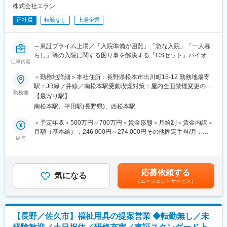
・製造販売業に付随する各種書類作成や記録管理
負荷が少ない）点眼容器を利用している「防腐剤無添加の点眼
株式会社エラン
・製造現場でのスタッフ指導、教育や業務改善提案
薬」を有しており、現在も全国のドクターから高い評価を得てい
・薬事関連業務や商品開発・製造業務に付随する作業全般
正社員
転勤なし
上場企業
ます。
■扱うサービス
変更の範囲：会社の定める業務
～東証プライム上場／「入院準備が困難」「急な入院」「一人暮
主に当社の生薬製剤やセルフメディケーション製品の製造・品質
らし」等の入院に関する困り事を解決する『CSセット』パイオニ
管理を担当します。
仕事内容
ア企業／M&Aなど会社の成長に経理として貢献！～
■組織構成
＜勤務地詳細＞本社住所：長野県松本市出川町15-12 勤務地最寄
■職務内容
薬剤師・品質管理の部署：6名
駅：JR篠ノ井線／南松本駅受動喫煙対策：屋内全面禁煙変更の範
当社の経理課にて会計、税務、開示業務など業務をお任せしま
※内訳：薬剤師1名、品質管理メンバー5名（20代～40代）
勤務地
囲：無
【最寄り駅】
す。
※製薬部門、品質管理部門、薬事部門など、専門スタッフが連携し
南松本駅、平田駅(長野県)、西松本駅
まずは会計業務から業務を始めていただき、ゆくゆく税務、開示
て業務を進めています。
とご自身の業務の幅を広げていただく予定です。
＜予定年収＞500万円～700万円＜賃金形態＞月給制＜賃金内訳＞
■業務の魅力
月額（基本給）：246,000円～274,000円その他固定手当/月：
■業務詳細：
医薬品の品質と安全性を守る重要な仕事であり、現場スタッフや
給与
40,000円～60,000円固定残業手当/月：71,800円～100,600円（固
【会計】会計システムへ仕訳の入力、試算表の作成、分析資料の
薬事・品質管理など多職種と協働しながら、薬剤師としての専門
定残業時間30時間0分/月）超過した時間外労働の残業手当は追加
作成
性を高めることができます。
支給＜月給＞357,800円～434,600円（一律手当を含む）＜昇給有
【税務】法人税、消費税の税務申告書、決算書の作成
無＞有＜残業手当＞有＜給与補足＞※経験・能力等を十分考慮のう
応募依頼する
【開示】開示書類（決算短信、有価証券報告書等）の作成、監査
■教育体制
気になる
え、決定します。■昇給：年1回（4月）■賞与：年2回（7月・翌2
（エージェントサービス）
法人対応
入社後はOJTや先輩社員による丁寧な指導があり、未経験分野で
月）■役職手当：0～20,000円■地域手当：40,000円賃金はあくま
も安心して業務を習得できます。
でも目安の金額であり、選考を通じて上下する可能性がありま
■組織構成
す。月給(月額)は固定手当を含めた表記です。
6名在籍(20代男性1名、30代男性5名、30代女性1名、40代女性1
■就業環境
【長野／佐久市】福祉用具の提案営業 ◆転勤無し／未
名)
週休二日制（土日）、社会保険完備、交通費全額支給（規定