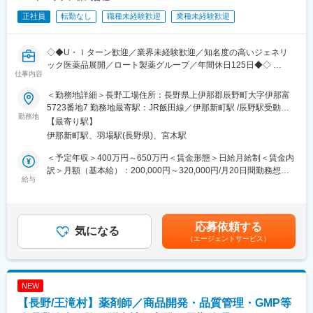
正社員
転勤なし
職種未経験歓迎
業種未経験歓迎
◇◆U・Ｉターン歓迎／業界未経験歓迎／知名度の高いジェネリ
ック医薬品展開／ロート製薬グループ／年間休日125日◆◇
仕事内容
＼この求人の“ポイント”／
＜勤務地詳細＞長野工場住所：長野県上伊那郡辰野町大字伊那富
・ロート製薬グループの安定基盤×ニーズが高まり続ける点眼薬市
5723番地7 勤務地最寄駅：JR飯田線／伊那新町駅 /辰野駅受動喫
場
勤務地
煙対策：屋内全面禁煙変更の範囲：会社の定める事業所
【最寄り駅】
・未経験から医薬品製造のプロを目指せる
伊那新町駅、羽場駅(長野県)、宮木駅
・年間休日125日で働きやすさ◎！U・Iターンも歓迎
＜予定年収＞400万円～650万円＜賃金形態＞日給月給制＜賃金内
■業務内容
訳＞月額（基本給）：200,000円～320,000円/月20日間勤務想定
当社では、医薬品点眼薬の一貫製造（原資材受入れから製造、出
給与
＜想定月額＞200,000円～320,000円＜昇給有無＞有＜残業手当＞
荷まで）を行っており、法令を遵守した各製造作業や機器操作、
有＜給与補足＞※前職・年齢・キャリアを考慮の上、当社規則によ
メンテナンス、製造記録の管理などをご担当いただきます。
り決定いたします。※上記年収には、月20時間分の想定残業代・
個人の挑戦意欲を積極的に評価し、将来は工場の中核を担う人材
夜勤手当・各種手当・賞与4カ月分を含みます。■賞与：年2回
応募依頼する
として期待しています。「改善のない工場は衰退していく」をモ
気になる
（昨年実績年間4か月）■昇給：年1回■モデル年収：係長クラス
（エージェントサービス）
ットーに、何事にも前向きに取り組める方をお待ちしています。
630万円賃金はあくまでも目安の金額であり、選考を通じて上下
する可能性があります。月給(月額)は固定手当を含めた表記です。
【具体的な業務例】
・目薬の充填
NEW
機械を使って、薬液を容器へ充填する作業です。無菌状態を保つ
【長野/王滝村】薬剤師／商品開発・品質管理・GMP等
必要があるため、手順書どおりに作業する正確さが求められま