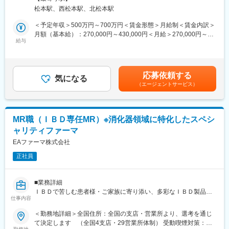
や個人病院、血液透析室、ICU等を対象に医薬品情報を提供し、
※ほとんどが中途入社の社員です！
松本駅、西松本駅、北松本駅
導入を勧めます。医師や臨床工学技士・看護師と信頼を築きなが
ら、製品の特徴をアピールしていただきます。
■キャリアパス
＜予定年収＞500万円～700万円＜賃金形態＞月給制＜賃金内訳＞
グループリーダー→主任→係長→課長という流れでキャリアアッ
月額（基本給）：270,000円～430,000円＜月給＞270,000円～
■働き方魅力：
給与
プしていただけます。
430,000円＜昇給有無＞有＜残業手当＞有＜給与補足＞■賞与実
リモートワーク（在宅勤務）や担当エリアのお客様先に直行直帰
績：年2回（平均4.6か月分）■営業手当、MR資格手当等有り■事
（社用車使用）で、裁量大きく自由度高く取り組んでいただけま
■働く魅力
業場外みなし労働時間制※講演やセミナーで残業が発生した場合、
す。
＼ワークライフバランス充実／
残業代は時間に応じて別途支給賃金はあくまでも目安の金額であ
応募依頼する
※担当エリア：長野県/山梨県
気になる
◇年間休日125日（土日祝休み）
り、選考を通じて上下する可能性があります。月給(月額)は固定手
（エージェントサービス）
◇残業ほぼなし／原則定時退社
当を含めた表記です。
■入社後の流れ：
◇転勤なし
入社後は2週間、大阪にて研修を実施し自社製品を学びます。その
後は拠点にて、先輩上司とのOJTや営業同行を行い営業手法を身
＼福利厚生充実／
MR職（ＩＢＤ専任MR）※消化器領域に特化したスペシ
に付けます。本配属後も週1回程度、配属拠点に出社し会議にて情
◇社宅（車で5分）
ャリティファーマ
報共有・ノウハウ共有をしていただきます。
◇住宅手当（月12,000円、扶養家族：月17,000円）
EAファーマ株式会社
◇家族手当（配偶者：月12,000円、子：1人につき月5,000円支
■キャリアパス：
給）等
正社員
個人目標＋チーム目標、自己評価＋上長の評価（S～Cランク）で
評価する制度を導入しました。ゆくゆくは主任、係長、課長代理
■当社について
とキャリアを描くことができ、マネジメント業務にも携われま
当社は1968年設立、クマ笹に特化した医薬品メーカーです。
■業務詳細
す。またキャリア支援として、社内研修や外部セミナー、学会参
主力商品「ササヘルス」は第3類医薬品として長年販売され、全国
ＩＢＤで苦しむ患者様・ご家族に寄り添い、多彩なＩＢＤ製品に
加も可能です。
1,000店以上の薬局・薬店で扱われています。売上好調につき、
仕事内容
より憂慮の解消に向けて活動いただきます。また、リアル・デジ
SNS運用やITを活用した商品販売、海外展開も準備中で、これか
タルの様々なチャネルを駆使したオムニチャネル戦略を実践し、
＜勤務地詳細＞全国住所：全国の支店・営業所より、選考を通じ
■当社の魅力：
らの成長拡大も見込まれています。
患者様貢献を拡大します。製薬業界のMR活動内容と同様に、病院
て決定します （全国4支店・29営業所体制） 受動喫煙対策：屋
◎日本で先駆けて透析液の開発業務に着手。現在は人工腎臓用透
や薬局を訪問し、医療関係者に面談の上、自社医薬品の有効性(効