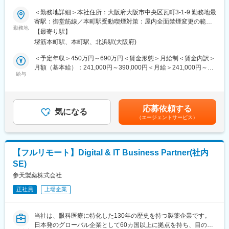
今後の更なる事業拡大に向け、ご自身の経験やノウハウを発揮頂
＜勤務地詳細＞本社住所：大阪府大阪市中央区瓦町3-1-9 勤務地最
きながら、会社・個人共に成長して行くメンバーを今回募集致し
■職務内容：
寄駅：御堂筋線／本町駅受動喫煙対策：屋内全面禁煙変更の範
ます。
医薬品の情報提供担当（MR）として、ドクターや医薬品卸へ訪
勤務地
囲：会社の定める事業所
【最寄り駅】
問、当社製品の提案・販売をお任せします。
＊バイオシミラー：先行バイオ医薬品と同等/同質の品質、安全性
堺筋本町駅、本町駅、北浜駅(大阪府)
および有効性を有し、異なる製造販売業者により開発される医薬
＜具体的な業務内容＞
＜予定年収＞450万円～690万円＜賃金形態＞月給制＜賃金内訳＞
品。
◎訪問先：主に大学病院や眼科クリニック
月額（基本給）：241,000円～390,000円＜月給＞241,000円～
給与
390,000円＜昇給有無＞有＜残業手当＞有＜給与補足＞※給与詳細
■事業の特徴：
・医療機関（クリニック、病院）を訪問し、製品の情報提供や顧
は経験・能力・前職給与等を踏まえて決定※年収は会社の業績・個
高齢化社会が進行するなか、医療費の削減は喫緊の課題であり、
客ニーズやお困りごとのヒアリング
人の成績によって変動■昇給：年1回■賞与：年2回賃金はあくまで
国策としてバイオシミラー普及促進の方針を打ち出しています。
・医薬品に関する情報提供活動
も目安の金額であり、選考を通じて上下する可能性があります。
セルトリオンは、抗体医薬品のバイオシミラーを世界規模で研究
応募依頼する
└クリニック向けに勉強会なども実施します
気になる
月給(月額)は固定手当を含めた表記です。
開発から臨床試験、規制関連業務、製造、流通まで、バイオ医薬
（エージェントサービス）
・販売代理店を訪問し、代理店担当者との関係構築、製品PR、顧
品事業の全プロセスに対応するワンストップソリューションを提
客情報の交換
供することで、世界中の患者様にバイオ医薬品の新しい治療の選
・事務作業 等
択肢をお届けしています。
【フルリモート】Digital & IT Business Partner(社内
【MRとは】
変更の範囲：会社の定める業務
SE)
医薬品を正しく使用していただくためにドクターや薬剤師へ医薬
品の情報の提供や収集を行います。同時に、医療現場から得た情
参天製薬株式会社
報を正しく、タイムリーに医療関係者に伝達することもMRの役割
正社員
上場企業
です。
【担当商品（例）】
当社は、眼科医療に特化した130年の歴史を持つ製薬企業です。
当社は眼科領域に特化したスペシャリティファーマです。
日本発のグローバル企業として60カ国以上に拠点を持ち、目の健