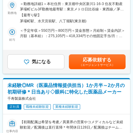
バイオ医薬品を開発・製造する総合ヘルスケアグループの日本法
登用されております。正社員登用率は100％です。
新規開拓営業をお任せします。
＜勤務地詳細1＞本社住所：東京都中央区新川1-16-3 住友不動産
人である当社にて、MRを募集いたします。
・正社員登用試験などはありません。
茅場町ビル3F勤務地最寄駅：東京メトロ日比谷線・東西線／茅場
勤務地
■入社後の流れ：
町駅受動喫煙対策：敷地内喫煙可能場所あり＜勤務地詳細2＞全国
【最寄り駅】
■業務内容：
変更の範囲：会社の定める業務
配属部署にてOJTを開始し、先輩社員との商談同行や引継ぎを通
住所：全国 受動喫煙対策：敷地内全面禁煙変更の範囲：会社の定
茅場町駅、水天宮前駅、八丁堀駅(東京都)
・MR職務の担当エリアにおいて当社製品の新規口座開設ならびに
じて、担当顧客や営業活動について理解を深めていただきます。
める事業所
シェアの拡大を目指す
独り立ちの時期は一律ではなく、習熟度や経験に応じて判断する
＜予定年収＞550万円～800万円＜賃金形態＞月給制＜賃金内訳＞
・販売目標を達成させるために卸との協業を推進する
ため、安心して業務に取り組める環境です。
月額（基本給）：275,105円～418,334円その他固定手当/月：
・担当エリア内のKOLを育成し、その地区における波及効果を目
給与
40,000円固定残業手当/月：143,229円～208,333円（固定残業時
指す
■評価制度について：
間40時間0分/月）超過した時間外労働の残業手当は追加支給＜月
・販売目標を達成させるために的確なイベントの企画と運営を実
担当顧客ごとに設定された目標（売上、利益）をもとに既存先や
給＞458,334円～666,667円（一律手当を含む）＜昇給有無＞有＜
践する
新規先への営業活動を行っています。
残業手当＞有＜給与補足＞※年収は経験に応じて決定します。年収
応募依頼する
気になる
目標の達成状況は評価項目の一つですが、達成率以外に、取り組
には営業手当を含みます。※固定残業代は、時間外労働の有無に関
（エージェントサービス）
■採用背景：
み内容も踏まえて評価しています。
わらず40時間分が付きます。※別途営業日当支給（2,000円/日）賃
今後の更なる事業拡大に向けての採用になります。
会社全体としては、個人ごとに目標シートを作成し半期ごとにレ
金はあくまでも目安の金額であり、選考を通じて上下する可能性
ビューを行い役員との面談を実施しています。
があります。月給(月額)は固定手当を含めた表記です。
■当社の特徴：
未経験◎MR（医薬品情報提供担当）1か月半～2か月の
韓国セルトリオングループは、韓国株式市場KOSPIに上市してい
■組織構成：
初期研修＊日当あり◇眼科に特化した医薬品メーカー
るバイオ医薬品を開発・製造する企業の中で、常に時価総額が
12名(40歳～72歳)が在籍しています。
Top5のバイオ医薬品の開発及び製造技術に注力しているグループ
千寿製薬株式会社
部署や役職を問わず意見や提案が活発な社風です。新しいことへ
です。
の挑戦を歓迎し、一人ひとりが主体的にチャレンジできる環境づ
正社員
職種未経験歓迎
業種未経験歓迎
当社は、セルトリオングループで開発及び製造しているバイオシ
くりを大切にしています。
ミラー＊を含めたバイオ医薬品を日本で販売するため、セルトリ
また、仕事とプライベートの両立を支援し、ワークライフバラン
オングループの日本法人として2014年に設立され、現在、4製品
スを重視した働きやすい職場づくりに努めています。
【初期配属は希望を考慮／異業界の営業やコメディカルなど未経
を販売しており、今後もパイプラインを拡大していきます。
験歓迎／配属後は直行直帰＊年間休日128日／配属後はチーム制
変更の範囲：会社の定める業務
仕事内容
で助け合う風土／社宅あり】