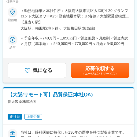
ドライアイ治療薬を始めとした、幅広い点眼薬（目薬）を提案す
仕事内容
康のために様々な革新的な治療法とデジタルソリューションを提
ることができます。
供し、世界中の人々の視覚に関わる社会問題に取り組んでいま
＜勤務地詳細＞本社住所：大阪府大阪市北区大深町4-20 グランフ
す。
ロント大阪タワーA25F勤務地最寄駅：JR各線／大阪駅受動喫煙対
■研修体制：
勤務地
策：屋内全面禁煙変更の範囲：会社の定める事業所（リモートワ
＜入社後＞
【最寄り駅】
■業務概要：
ーク含む）
大阪本社にて、1か月半～2か月間の初期研修を行います。
大阪駅、梅田駅(地下鉄)、大阪梅田駅(阪急線)
日本およびグローバルの事業部門と連携しながら、業務の有効
性、業務効率、および組織パフォーマンスの向上につながるデジ
＜予定年収＞740万円～1,050万円＜賃金形態＞月給制＜賃金内訳
＜配属後＞
タルソリューションおよび情報システムの企画・設計・導入・運
＞月額（基本給）：540,000円～770,000円＜月給＞540,000円～
・先輩社員がOJTでサポートします。チーム制となっており、1グ
用支援を担います。
給与
770,000円＜昇給有無＞有＜残業手当＞有＜給与補足＞※経験・能
ループ8名程度、日常的にもチームメンバーと助け合える風土で
研究開発を主な担当領域とし、状況に応じて他領域(Healthcare、
力等を考慮の上、当社規定により決定します。■賞与：年1回支給
す。
Customer Engagement、人事、法務、財務など)の業務を支援す
■基本給改定：年1回（4月）賃金はあくまでも目安の金額であ
・月2回程度はグループ内MTGがあり、情報交換や製品に関する
ることもあります。
り、選考を通じて上下する可能性があります。月給(月額)は固定手
情報などをキャッチアップする機会があります。
応募依頼する
信頼されるDigital & IT Business Partnerとして、事業部門、
気になる
当を含めた表記です。
・MR教育の専門部署があり、定期的に階層別研修、MR向けの研
（エージェントサービス）
Digital & IT組織、外部パートナーと密接に連携しながら、ビジネ
修もあり、配属後も着実にスキルアップしていける環境です。
スニーズの理解、システム関連施策の推進、ITソリューションの
提供、および持続的な事業成果の実現を支援します。
■勤務地について：
【主な職務内容と責任】
・初期配属地はご希望を考慮し検討いたします。
【大阪/リモート可】品質保証(本社QA)
■ビジネスパートナーシップ
（京都府、東京都、青森県、愛知県、岐阜県いずれかのエリアで
参天製薬株式会社
・R&Dおよび関連部門のステークホルダーと信頼関係を構築し、
は優先的に採用を行っております）
業務上の課題、ニーズ、および優先事項を理解する。
・配属後は自宅を起点に直行直帰型の勤務となりますが、各エリ
・ビジネス目標の達成と事業価値の創出に向けて、ITおよびデジ
アに支店やサテライトオフィスがあるため、会議等やオフィスワ
正社員
上場企業
タルソリューションを提案し、その導入・活用を支援する。
ーク時に利用ができます。
・ビジネス部門とIT部門の橋渡し役として、優先順位、期待値、
およびソリューション方針の整合を図る。
■働き方：
当社は、眼科医療に特化した130年の歴史を持つ製薬企業です。
■プロジェクト推進