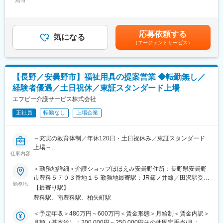
給与
80,000円～120,000円（固定残業時間30時間0分/月）超過した時
価」と「実力評価」の2軸で公平に評価し、賞与・昇給・昇格へ反
・消費者契約法、特定商取引法、景品等表示法、薬機法、個人情
間外労働の残業手当は追加支給＜月給＞430,000円～670,000円
映します。4段階の等級制度があり、目標達成を重ねることで着実
報保護法、資金決済法、製造物責任法、食品表示法、下請法等の
（一律手当を含む）＜昇給有無＞有＜残業手当＞有＜給与補足＞~
なキャリアアップが可能です。また、毎月の新規獲得件数に応じ
各種規制への対応
管理職経験やスキルレベルによって年収を決定～■昇給：年1回
たインセンティブ制度があり、頑張りがしっかり収入に還元され
応募依頼する
・海外事業に関する法的支援
気になる
（4月）■賞与：年2回（7月・翌2月）(採用条件によって支給方法
ます。
（エージェントサービス）
・M&Aに関わる法務業務
が異なる）■地域手当：20,000円■役職手当：20,000or120,000円
・コンプライアンス体制の構築・推進
（役職により変動）賃金はあくまでも目安の金額であり、選考を
■会社について
通じて上下する可能性があります。月給(月額)は固定手当を含めた
エフビー介護サービスは、介護保険制度開始当初から介護事業に
■組織構成：
表記です。
携わり、群馬・長野・栃木・新潟・埼玉を中心に事業を展開。居
【長野／安曇野市】福祉用具の提案営業 ◆転勤無し／
支店責任者1名（40代）・課員1名（30代）
宅介護支援、有料老人ホーム、デイサービス、訪問介護、訪問看
経験者優遇／土日祝休／東証スタンダード上場
護、小規模多機能、福祉用具事業など幅広いサービスを提供し、
■働きやすさ
エフビー介護サービス株式会社
地域の高齢者福祉を支えています。安定した経営基盤のもと、長
＼充実した社内制度・福利厚生で自分らしく働ける環境！／
期的なキャリア形成が可能な環境です。
正社員
転勤なし
上場企業
・完全土日祝休み×年休124日で仕事・家族も両立できる環境
・フレックスタイム制やビジネスカジュアルなど多様な働き方を
推進
変更の範囲：会社の定める業務
～充実の教育体制／年休120日・土日祝休み／東証スタンダード
・平均残業は15時間（2024年実績）
上場～
・東証プライム上場ならではの福利厚生の充実
仕事内容
※福利厚生生楽部や社内イベント、Eラーニングなど
■業務内容
＜勤務地詳細＞介護ショップほほえみ安曇野住所：長野県安曇野
福祉用具専門相談員として、福祉用具のレンタル・販売のご提案
市豊科５７０３番地１５ 勤務地最寄駅：JR篠ノ井線／田沢駅受動
■会社の魅力・特徴
から納品、アフターフォローまで幅広く担当します。介護を必要
勤務地
喫煙対策：敷地内喫煙可能場所あり変更の範囲：会社の定める事
年間360万人以上×利用施設2000以上！病院や介護施設に入院時に
【最寄り駅】
とする方やそのご家族、ケアマネジャーと連携し、一人ひとりの
業所
必要な日用品（衣類・タオル類・洗面用具等）をレンタルできる
豊科駅、南豊科駅、柏矢町駅
生活を支えるやりがいの大きな仕事です。介護ベッドや車いすな
革新的サービス『CSセット』を展開しております。
どの福祉用具を通じて、ご利用者様の「できる」を増やし、安心
＜予定年収＞480万円～600万円＜賃金形態＞月給制＜賃金内訳＞
◎法人企業メリット：初期コスト不要＆既にお取引あるリネンサ
した暮らしをサポートします。
月額（基本給）：200,000円～250,000円その他固定手当/月：