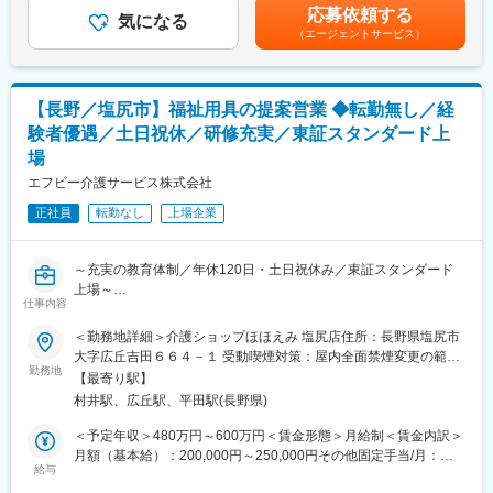
残業手当＞有＜給与補足＞■その他固定手当：エリア手当※エリア
映します。4段階の等級制度があり、目標達成を重ねることで着実
応募依頼する
・福祉用具の選定・納品・契約対応
気になる
デビュー後に支給■その他業績によりインセンティブを支給■年収
なキャリアアップが可能です。また、毎月の新規獲得件数に応じ
（エージェントサービス）
・住宅改修に関する提案、相談対応
例： 年収550万円 入社6年目 副所長550万円（月給36.6万円＋賞
たインセンティブ制度があり、頑張りがしっかり収入に還元され
・行政への申請業務
与）賃金はあくまでも目安の金額であり、選考を通じて上下する
ます。
・利用状況の確認や定期フォロー
可能性があります。月給(月額)は固定手当を含めた表記です。
■会社について
【長野／塩尻市】福祉用具の提案営業 ◆転勤無し／経
■1日の流れ（例）
エフビー介護サービスは、介護保険制度開始当初から介護事業に
験者優遇／土日祝休／研修充実／東証スタンダード上
08:30 出勤・朝礼・納品準備
携わり、群馬・長野・栃木・新潟・埼玉を中心に事業を展開。居
場
10:00 ご利用者様宅へ訪問し、介護ベッドなどの納品・契約対応
宅介護支援、有料老人ホーム、デイサービス、訪問介護、訪問看
11:30 営業活動・ケアマネジャーとの情報共有
エフビー介護サービス株式会社
護、小規模多機能、福祉用具事業など幅広いサービスを提供し、
12:00 昼休憩
地域の高齢者福祉を支えています。安定した経営基盤のもと、長
正社員
転勤なし
上場企業
13:30 施設への納品・アフターフォロー
期的なキャリア形成が可能な環境です。
15:00 市役所などへの申請業務
16:00 福祉用具の引き取りや利用状況の確認
変更の範囲：会社の定める業務
～充実の教育体制／年休120日・土日祝休み／東証スタンダード
17:00 帰社後、事務処理・翌日の準備
上場～
17:30 退勤
仕事内容
■業務内容
■充実した研修を用意：
＜勤務地詳細＞介護ショップほほえみ 塩尻店住所：長野県塩尻市
福祉用具専門相談員として、福祉用具のレンタル・販売のご提案
管理職に昇格した際なども、年次に合わせて研修を行うなど、教
大字広丘吉田６６４－１ 受動喫煙対策：屋内全面禁煙変更の範
から納品、アフターフォローまで幅広く担当します。介護を必要
勤務地
育には積極的な企業です。
囲：会社の定める事業所
【最寄り駅】
とする方やそのご家族、ケアマネジャーと連携し、一人ひとりの
村井駅、広丘駅、平田駅(長野県)
生活を支えるやりがいの大きな仕事です。介護ベッドや車いすな
■評価制度・キャリア形成
どの福祉用具を通じて、ご利用者様の「できる」を増やし、安心
成果だけでなく行動や人間性も評価する制度を導入。「貢献度評
＜予定年収＞480万円～600万円＜賃金形態＞月給制＜賃金内訳＞
した暮らしをサポートします。
価」と「実力評価」の2軸で公平に評価し、賞与・昇給・昇格へ反
月額（基本給）：200,000円～250,000円その他固定手当/月：
給与
映します。4段階の等級制度があり、目標達成を重ねることで着実
33,000円固定残業手当/月：45,000円（固定残業時間33時間0分/月
■詳細