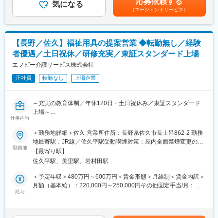
応募依頼する
・福祉用具の選定・納品・契約対応
気になる
たインセンティブ制度があり、頑張りがしっかり収入に還元され
デビュー後に支給■その他業績によりインセンティブを支給■年収
（エージェントサービス）
・住宅改修に関する提案、相談対応
ます。
例： 年収480万円 入社4年目 主任（月給32万円＋賞与）、年収
・行政への申請業務
550万円 入社6年目 副所長550万円（月給36.6万円＋賞与）賃金は
・利用状況の確認や定期フォロー
■会社について
あくまでも目安の金額であり、選考を通じて上下する可能性があ
エフビー介護サービスは、介護保険制度開始当初から介護事業に
ります。月給(月額)は固定手当を含めた表記です。
【長野／佐久】福祉用具の提案営業 ◆転勤無し／経験
■1日の流れ（例）
携わり、群馬・長野・栃木・新潟・埼玉を中心に事業を展開。居
者優遇／土日祝休／研修充実／東証スタンダード上場
08:30 出勤・朝礼・納品準備
宅介護支援、有料老人ホーム、デイサービス、訪問介護、訪問看
10:00 ご利用者様宅へ訪問し、介護ベッドなどの納品・契約対応
エフビー介護サービス株式会社
護、小規模多機能、福祉用具事業など幅広いサービスを提供し、
11:30 営業活動・ケアマネジャーとの情報共有
地域の高齢者福祉を支えています。安定した経営基盤のもと、長
正社員
転勤なし
上場企業
12:00 昼休憩
期的なキャリア形成が可能な環境です。
13:30 施設への納品・アフターフォロー
15:00 市役所などへの申請業務
変更の範囲：会社の定める業務
～充実の教育体制／年休120日・土日祝休み／東証スタンダード
16:00 福祉用具の引き取りや利用状況の確認
上場～
17:00 帰社後、事務処理・翌日の準備
仕事内容
17:30 退勤
■業務内容
＜勤務地詳細＞佐久 営業所住所：長野県佐久市長土呂862-2 勤務
福祉用具専門相談員として、福祉用具のレンタル・販売のご提案
地最寄駅：JR線／佐久平駅受動喫煙対策：屋内全面禁煙変更の範
■未経験でも安心の研修制度
から納品、アフターフォローまで幅広く担当します。介護を必要
勤務地
囲：会社の定める事業所
入社時のビジネスマナー研修や人事考課研修をはじめ、先輩社員
【最寄り駅】
とする方やそのご家族、ケアマネジャーと連携し、一人ひとりの
によるOJTやフォロー体制を整備。さらに新任管理者研修や外部
佐久平駅、美里駅、岩村田駅
生活を支えるやりがいの大きな仕事です。介護ベッドや車いすな
研修、国際福祉機器展への参加など、継続して専門知識を身につ
どの福祉用具を通じて、ご利用者様の「できる」を増やし、安心
＜予定年収＞480万円～600万円＜賃金形態＞月給制＜賃金内訳＞
けられる環境があります。
した暮らしをサポートします。
月額（基本給）：220,000円～250,000円その他固定手当/月：
給与
33,000円固定残業手当/月：45,000円（固定残業時間33時間0分/月
■評価制度・キャリア形成
■詳細
～23時間0分/月）超過した時間外労働の残業手当は追加支給＜月
成果だけでなく行動や人間性も評価する制度を導入。「貢献度評
・担当エリア内の施設や居宅介護支援事業所への訪問
給＞298,000円～328,000円（一律手当を含む）＜昇給有無＞有＜
価」と「実力評価」の2軸で公平に評価し、賞与・昇給・昇格へ反
・ケアマネジャーとの打ち合わせ、商品提案