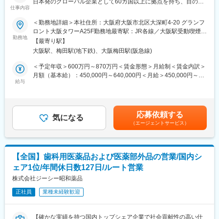
・土日祝休み／年間休日128日
日本発のグローバル企業として60カ国以上に拠点を持ち、目の健
・担当するITプロジェクトおよび施策について、計画策定、実
仕事内容
・有給休暇取得率：79.8％（2025年度）
康のために様々な革新的な治療法とデジタルソリューションを提
行、および進捗管理をリードする。
・「くるみん」「えるぼし」取得
供し、世界中の人々の視覚に関わる社会問題に取り組んでいま
＜勤務地詳細＞本社住所：大阪府大阪市北区大深町4-20 グランフ
・プロジェクトにおける課題やリスクを主体的に特定・管理し、
す。本ポジションは、本社QA職として活躍頂きます。
ロント大阪タワーA25F勤務地最寄駅：JR各線／大阪駅受動喫煙対
適切な対策を推進することで、円滑なプロジェクト遂行を実現す
■各種手当・福利厚生：
勤務地
策：屋内全面禁煙変更の範囲：会社の定める事業所（リモートワ
る。
【最寄り駅】
・社宅制度あり（適用条件あり・入社から7年間まで適用）
■業務内容：
ーク含む）
・社内外の関係者と連携しながら、プロジェクトの成功に向けて
大阪駅、梅田駅(地下鉄)、大阪梅田駅(阪急線)
・日当あり（別途支給）
・配属先は、日本国内で製造販売する医療用/一般用医薬品・健康
推進する。
補助食品の品質保証体制の維持・管理、および海外輸出入品を扱
＜予定年収＞600万円～870万円＜賃金形態＞月給制＜賃金内訳＞
■ソリューション・システム管理
変更の範囲：会社の定める業務
う本社品質保証機能（グローバル機能）を担っています。
月額（基本給）：450,000円～640,000円＜月給＞450,000円～
・担当するシステムおよびアプリケーションの安定運用と継続的
・当社日本法人における GMP/GDP 品質部門の主導役を務め、
給与
640,000円＜昇給有無＞有＜残業手当＞有＜給与補足＞※経験・能
な改善を推進する。
GMP および GDP の実施及び遵守状況を確認し、かつ当社の品質
力等を考慮の上、当社規定により決定します。■賞与：年1回支給
■ステークホルダーコミュニケーション・協働
要件を満たすために、社内品質システムを継続的に構築、維持、
(6月)■基本給改定：年1回（4月）賃金はあくまでも目安の金額で
・プロジェクトの状況、リスク、課題、およびシステム変更に関
改善し、製造管理及び品質管理の適正運用を確認することで、医
あり、選考を通じて上下する可能性があります。月給(月額)は固定
する情報を、関係者へ適切に共有する。
応募依頼する
療用/一般用医薬品、健康補助食品および治験薬の品質保証を適切
気になる
手当を含めた表記です。
・グローバルおよびリージョナルのITチームと連携し、IT戦略、お
（エージェントサービス）
に行うことを基本使命としています。
よび各種イニシアチブの実行を支援する。
【具体的には】
・当社品質マニュアル、cGXPおよび国内外規制に従い社内工場お
変更の範囲：会社の定める業務
よびGXP組織と連携し、日本市場における主導役として品質シス
【全国】歯科用医薬品および医薬部外品の営業/国内シ
テムの構築と維持管理および強固なプロセスの構築・標準化に向
ェア1位/年間休日数127日/ルート営業
けた改善を行う。
・GQP管理基準および手順に準拠した医薬品品質システム（逸
株式会社ジーシー昭和薬品
脱/CAPA、変更管理、文書管理、教育訓練、取決めなど）を構
正社員
業種未経験歓迎
築、維持、改善する
・製造委託先、供給業者管理の運用および継続的な改善を行う。
・日本・海外規制及び標的市場国規制に適合する新製品の上市活
【確かな実績を持つ国内トップシェア企業で社会貢献性の高い仕