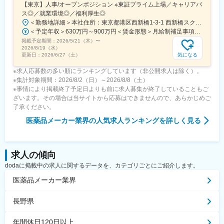
【東京】人事/オープンポジション ※東証プライム上場／キャリアパ
ス◎／就業環境◎／福利厚生◎
＜勤務地詳細＞本社住所：東京都港区西新橋1-3-1 西新橋スクエア勤務地最寄駅：東京メトロ線／内幸町駅受動喫煙対策：屋内全面禁煙変更の範囲：会社の定める事業所（リモートワーク含む）
＜予定年収＞630万円～900万円＜賃金形態＞月給制補足事項なし＜賃金内訳＞月額（基本給）：330,000円～448,000円＜月給＞330,000円～448,000円＜昇給有無＞有＜残業手当＞有＜給与補足＞※給与詳細は、経験・経歴を考慮のうえ、決定します。■賞与：年2回（6月・12月）※2026年 度見込（ 6.0ヶ月）※時間外、法定外休日勤務をした場合は30%の割増手当支給法定休日勤務の場合は、35%の割増手当支給賃金はあくまでも目安の金額であり、選考を通じて上下する可能性があります。月給(月額)は固定手当を含めた表記です。
掲載予定期間：
2026/5/21（木）
〜
2026/8/19（水）
気になる
更新日：
2026/6/27（土）
※求人応募数の多い順にランキングしています（非公開求人は除く）。
※集計対象期間：2026/8/2（日）～2026/8/8（土）
※事情により掲載終了予定日よりも前に求人募集が終了していることもご
ざいます。その場合は当サイトから応募はできませんので、あらかじめご
了承ください。
医薬品メーカー業界
の人気求人ランキングを詳しく見る
求人の傾向
dodaに掲載中の求人に関するデータを、カテゴリごとにご紹介します。
医薬品メーカー業界
長野県
年間休日120日以上