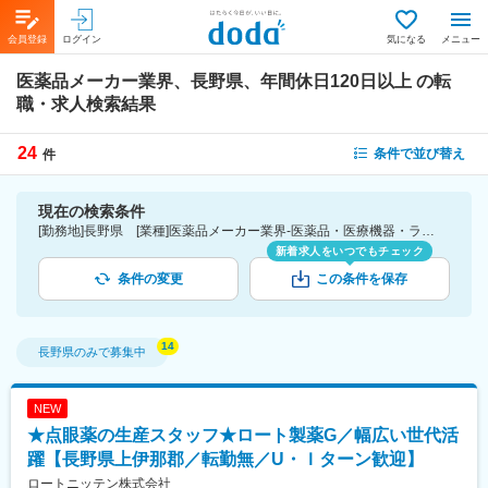
会員登録
ログイン
気になる
メニュー
医薬品メーカー業界、長野県、年間休日120日以上
の転
職・求人検索結果
24
条件で並び替え
件
現在の検索条件
[勤務地]長野県 [業種]医薬品メーカー業界-医薬品・医療機器・ライフサイエンス・医療系サービス [こだわり条件ピックアップ]年間休日120日以上 [詳細条件](休日・働き方)年間休日120日以上
新着求人をいつでもチェック
条件の変更
この条件を保存
長野県
のみで募集中
NEW
★点眼薬の生産スタッフ★ロート製薬G／幅広い世代活
躍【長野県上伊那郡／転勤無／U・Ｉターン歓迎】
ロートニッテン株式会社