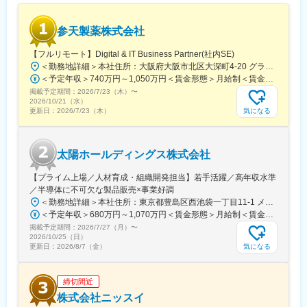
・出産・育児支援制度
・資格取得支援制度
参天製薬株式会社
・研修支援制度
【フルリモート】Digital & IT Business Partner(社内SE)
■当社の魅力：
＜勤務地詳細＞本社住所：大阪府大阪市北区大深町4-20 グランフロント大阪タワーA25F勤務地最寄駅：JR各線／大阪駅受動喫煙対策：屋内全面禁煙変更の範囲：会社の定める事業所（リモートワーク含む）
・専門性の高さ：消化器領域に強みを持ち、国内トップクラスの
＜予定年収＞740万円～1,050万円＜賃金形態＞月給制＜賃金内訳＞月額（基本給）：540,000円～770,000円＜月給＞540,000円～770,000円＜昇給有無＞有＜残業手当＞有＜給与補足＞※経験・能力等を考慮の上、当社規定により決定します。■賞与：年1回支給■基本給改定：年1回（4月）賃金はあくまでも目安の金額であり、選考を通じて上下する可能性があります。月給(月額)は固定手当を含めた表記です。
シェア
掲載予定期間：
・安定した経営基盤：創業70年超、医療用医薬品とOTCの二本柱
2026/7/23（木）
〜
2026/10/21（水）
で安定成長
気になる
更新日：
2026/7/23（木）
・幅広い製品ラインアップ：処方薬からOTC、健康食品、化粧品
まで展開
・グローバル展開：欧州・アジアを中心に海外事業を拡大
太陽ホールディングス株式会社
・社会貢献度の高さ：生活習慣病や消化器疾患など、人々の健康
に直結する製品を提供
【プライム上場／人材育成・組織開発担当】若手活躍／高年収水準
・働きやすい環境：完全週休二日制、住宅補助、資格取得支援な
／半導体に不可欠な製品販売×事業好調
ど福利厚生充実
＜勤務地詳細＞本社住所：東京都豊島区西池袋一丁目11-1 メトロポリタンプラザビル16F勤務地最寄駅：各線／池袋駅受動喫煙対策：屋内全面禁煙変更の範囲：会社の定める事業所（リモートワーク含む）
・研修制度の充実：未経験者も安心して成長できる教育体制
＜予定年収＞680万円～1,070万円＜賃金形態＞月給制＜賃金内訳＞月額（基本給）：335,000円～530,000円＜月給＞335,000円～530,000円＜昇給有無＞有＜残業手当＞有＜給与補足＞※年収概算には想定残業時間20時間分を含む・2025年度 全社平均残業時間：20時間・残業代全額支給（管理監督職については対象外)・賞与6か月分（2025年度実績）賃金はあくまでも目安の金額であり、選考を通じて上下する可能性があります。月給(月額)は固定手当を含めた表記です。
・長期勤続率の高さ：社員の定着率が高く、安定したキャリア形
掲載予定期間：
成が可能
2026/7/27（月）
〜
2026/10/25（日）
気になる
更新日：
2026/8/7（金）
変更の範囲：会社の定める業務
締切間近
株式会社ニッスイ