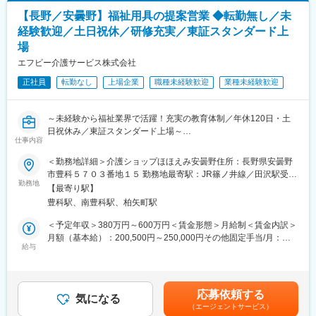
あくまでも目安の金額であり、選考を通じて上下する可能性があ
ります。月給(月額)は固定手当を含めた表記です。
■会社について
【長野／安曇野】福祉用具の提案営業 ◆転勤無し／未
■1日の流れ（例）
エフビー介護サービスは、介護保険制度開始当初から介護事業に
経験歓迎／土日祝休／研修充実／東証スタンダード上
08:30 出勤・朝礼・納品準備
携わり、群馬・長野・栃木・新潟・埼玉を中心に事業を展開。居
場
10:00 ご利用者様宅へ訪問し、介護ベッドなどの納品・契約対応
宅介護支援、有料老人ホーム、デイサービス、訪問介護、訪問看
11:30 営業活動・ケアマネジャーとの情報共有
エフビー介護サービス株式会社
護、小規模多機能、福祉用具事業など幅広いサービスを提供し、
12:00 昼休憩
地域の高齢者福祉を支えています。安定した経営基盤のもと、長
正社員
転勤なし
上場企業
職種未経験歓迎
業種未経験歓迎
13:30 施設への納品・アフターフォロー
期的なキャリア形成が可能な環境です。
15:00 市役所などへの申請業務
16:00 福祉用具の引き取りや利用状況の確認
変更の範囲：会社の定める業務
～未経験から福祉業界で活躍！充実の教育体制／年休120日・土
17:00 帰社後、事務処理・翌日の準備
日祝休み／東証スタンダード上場～
17:30 退勤
仕事内容
■業務内容
■未経験でも安心の研修制度
＜勤務地詳細＞介護ショップほほえみ安曇野住所：長野県安曇野
福祉用具専門相談員として、福祉用具のレンタル・販売のご提案
入社時のビジネスマナー研修や人事考課研修をはじめ、先輩社員
市豊科５７０３番地１５ 勤務地最寄駅：JR篠ノ井線／田沢駅受動
から納品、アフターフォローまで幅広く担当します。介護を必要
勤務地
によるOJTやフォロー体制を整備。さらに新任管理者研修や外部
喫煙対策：敷地内喫煙可能場所あり変更の範囲：会社の定める事
【最寄り駅】
とする方やそのご家族、ケアマネジャーと連携し、一人ひとりの
研修、国際福祉機器展への参加など、継続して専門知識を身につ
業所
豊科駅、南豊科駅、柏矢町駅
生活を支えるやりがいの大きな仕事です。介護ベッドや車いすな
けられる環境があります。
どの福祉用具を通じて、ご利用者様の「できる」を増やし、安心
＜予定年収＞380万円～600万円＜賃金形態＞月給制＜賃金内訳＞
した暮らしをサポートします。
■評価制度・キャリア形成
月額（基本給）：200,500円～250,000円その他固定手当/月：
給与
成果だけでなく行動や人間性も評価する制度を導入。「貢献度評
10,000円固定残業手当/月：45,000円（固定残業時間30時間0分/月
■詳細
価」と「実力評価」の2軸で公平に評価し、賞与・昇給・昇格へ反
～24時間0分/月）超過した時間外労働の残業手当は追加支給＜月
・担当エリア内の施設や居宅介護支援事業所への訪問
映します。4段階の等級制度があり、目標達成を重ねることで着実
給＞255,500円～305,000円（一律手当を含む）＜昇給有無＞有＜
・ケアマネジャーとの打ち合わせ、商品提案
なキャリアアップが可能です。また、毎月の新規獲得件数に応じ
残業手当＞有＜給与補足＞■その他固定手当：エリア手当※エリア
応募依頼する
・福祉用具の選定・納品・契約対応
気になる
たインセンティブ制度があり、頑張りがしっかり収入に還元され
デビュー後に支給■その他業績によりインセンティブを支給■年収
（エージェントサービス）
・住宅改修に関する提案、相談対応
ます。
例： 年収480万円 入社4年目 主任（月給32万円＋賞与）、年収