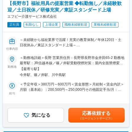
プライ業者と提携できるので業者切り替えも不要で導入しやすさ
ります。月給(月額)は固定手当を含めた表記です。
【長野市】福祉用具の提案営業 ◆転勤無し／未経験歓
■1日の流れ（例）
が強み！日用品・衣類など必要な分を必要時に当社が在庫管理の
迎／土日祝休／研修充実／東証スタンダード上場
08:30 出勤・朝礼・納品準備
上で提供するので、看護・介護職員の業務負担を軽減できます。
10:00 ご利用者様宅へ訪問し、介護ベッドなどの納品・契約対応
エフビー介護サービス株式会社
◎入居者メリット：行けば必要なものが揃っているホテルのよう
11:30 営業活動・ケアマネジャーとの情報共有
に、“手ぶらで入退院”が実現できるため、日用品や衣類の買い出
正社員
転勤なし
上場企業
職種未経験歓迎
業種未経験歓迎
12:00 昼休憩
し・補充が不要♪
13:30 施設への納品・アフターフォロー
15:00 市役所などへの申請業務
変更の範囲：会社の定める業務
～未経験から福祉業界で活躍！充実の教育体制／年休120日・土
16:00 福祉用具の引き取りや利用状況の確認
日祝休み／東証スタンダード上場～
17:00 帰社後、事務処理・翌日の準備
仕事内容
17:30 退勤
■業務内容
＜勤務地詳細＞長野 営業所住所：長野県長野市金井田65-2 勤務地
福祉用具専門相談員として、福祉用具のレンタル・販売のご提案
最寄駅：JR信越本線／篠ノ井駅受動喫煙対策：屋内全面禁煙変更
■未経験でも安心の研修制度
から納品、アフターフォローまで幅広く担当します。介護を必要
勤務地
の範囲：会社の定める事業所
入社時のビジネスマナー研修や人事考課研修をはじめ、先輩社員
【最寄り駅】
とする方やそのご家族、ケアマネジャーと連携し、一人ひとりの
によるOJTやフォロー体制を整備。さらに新任管理者研修や外部
今井駅、篠ノ井駅、川中島駅
生活を支えるやりがいの大きな仕事です。介護ベッドや車いすな
研修、国際福祉機器展への参加など、継続して専門知識を身につ
どの福祉用具を通じて、ご利用者様の「できる」を増やし、安心
＜予定年収＞380万円～600万円＜賃金形態＞月給制＜賃金内訳＞
けられる環境があります。
した暮らしをサポートします。
月額（基本給）：200,500円～250,000円その他固定手当/月：
給与
10,000円固定残業手当/月：45,000円（固定残業時間30時間0分/月
■評価制度・キャリア形成
■詳細
～24時間0分/月）超過した時間外労働の残業手当は追加支給＜月
成果だけでなく行動や人間性も評価する制度を導入。「貢献度評
・担当エリア内の施設や居宅介護支援事業所への訪問
給＞255,500円～305,000円（一律手当を含む）＜昇給有無＞有＜
価」と「実力評価」の2軸で公平に評価し、賞与・昇給・昇格へ反
・ケアマネジャーとの打ち合わせ、商品提案
残業手当＞有＜給与補足＞■その他固定手当：エリア手当※エリア
映します。4段階の等級制度があり、目標達成を重ねることで着実
応募依頼する
・福祉用具の選定・納品・契約対応
気になる
デビュー後に支給■その他業績によりインセンティブを支給■年収
なキャリアアップが可能です。また、毎月の新規獲得件数に応じ
（エージェントサービス）
・住宅改修に関する提案、相談対応
例： 年収480万円 入社4年目 主任（月給32万円＋賞与）、年収
たインセンティブ制度があり、頑張りがしっかり収入に還元され
・行政への申請業務
550万円 入社6年目 副所長550万円（月給36.6万円＋賞与）賃金は
ます。
・利用状況の確認や定期フォロー