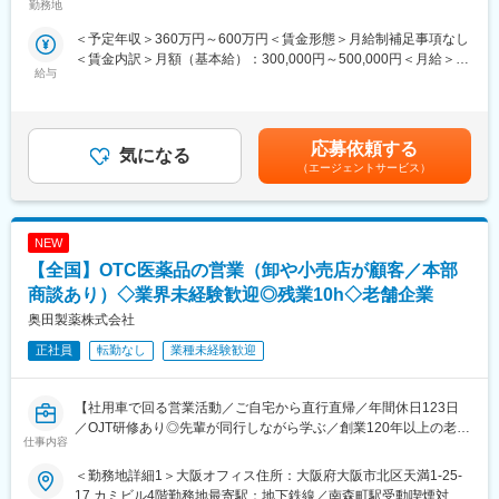
■配属先情報：
大規模病院やクリニックに向けた臨床検査機器の提案営業をお任
勤務地
属予定です。受動喫煙対策：屋内全面禁煙変更の範囲：会社の定
東京都 千葉県 埼玉県 神奈川県 栃木県 茨城県 群馬県
せします。
める事業所（リモートワーク含む）
＜予定年収＞360万円～600万円＜賃金形態＞月給制補足事項なし
新潟県 長野県
メイン商材は、国内で需要が高まるアレルギー検査に用いられる
＜賃金内訳＞月額（基本給）：300,000円～500,000円＜月給＞
※希望地域がある場合、推薦状や応募書類にどのエリア希望かを記
自社開発機器・試薬「ドロップスクリーン」です。今回は、業績
給与
300,000円～500,000円＜昇給有無＞有＜残業手当＞有＜給与補足
載下さい（第1希望・・・、第2希望・・・、全国可 など）
拡大に伴う組織強化による募集となります。
＞※上記は参考給与となり、詳細は経験、能力等を踏まえて決定し
ます。賃金はあくまでも目安の金額であり、選考を通じて上下す
■入社後のキャリア想定：
＜具体的な業務内容＞
る可能性があります。月給(月額)は固定手当を含めた表記です。
0.5～1.5年程度大学HP以外の基幹病院を担当した後、大学HPを担
・医療施設への直接営業及び特約店との連携（拡販策の立案と実
応募依頼する
気になる
当していただくことを目指します。
行、引き合い管理）による販売促進活動
（エージェントサービス）
・実機によるデモンストレーション、学会展示等による受注拡大
■同社について
活動
同社は、エーザイグループが60年以上に亘り取り組んでいる消化
・顧客等からの製品等情報収集や顧客への製品等情報伝達
器疾患領域事業と、アミノ酸をコアとする味の素グループの消化
NEW
器事業が統合し、2016年4月に設立された消化器のスペシャリテ
＜担当顧客＞
【全国】OTC医薬品の営業（卸や小売店が顧客／本部
ィ・ファーマです。
大規模病院、地域中核病院、クリニック など
商談あり）◇業界未経験歓迎◎残業10h◇老舗企業
主なカウンターパート：医師、臨床検査技師、看護師
奥田製薬株式会社
変更の範囲：会社の定める業務
※病院内の検査室・検査センターが中心となります。
※1人あたり50～100施設程度を担当する想定です。
正社員
転勤なし
業種未経験歓迎
＜担当エリア＞
中部エリアメイン
【社用車で回る営業活動／ご自宅から直行直帰／年間休日123日
※近県にも出張の可能性があります
／OJT研修あり◎先輩が同行しながら学ぶ／創業120年以上の老舗
仕事内容
安定医薬品メーカー】
＜取り扱い製品例＞
＜勤務地詳細1＞大阪オフィス住所：大阪府大阪市北区天満1-25-
◎アレルギー検査機器・試薬「ドロップスクリーン」
■業務内容：
17 カミビル4階勤務地最寄駅：地下鉄線／南森町駅受動喫煙対