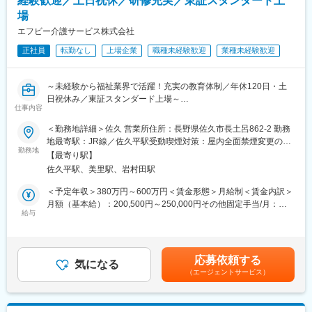
経験歓迎／土日祝休／研修充実／東証スタンダード上
有）、長期休暇も取得可能な働きやすい環境です。
場
■募集背景：
今後当社では国内外の売上拡大を図るため、M&Aなど事業拡大を
■想定されるキャリアパス
エフビー介護サービス株式会社
図る予定です。そちらにあたり経理担当を増員採用いたします。
将来的には品質管理責任者や薬事部門リーダーなど、専門性を活
正社員
転勤なし
上場企業
職種未経験歓迎
業種未経験歓迎
※それに伴い英語スキルをお持ちの方はご活躍いただける環境がご
かしたキャリアアップが可能です。
ざいます
■企業の特徴/魅力
～未経験から福祉業界で活躍！充実の教育体制／年休120日・土
■働きやすさ
生薬製剤を軸に人々の健康を支える、社会的意義の高い製薬会社
日祝休み／東証スタンダード上場～
・完全土日祝休み×年休124日で仕事・家族も両立できる環境
です。
仕事内容
・フレックスタイム制やビジネスカジュアルなど多様な働き方を
■業務内容
推進
変更の範囲：会社の定める業務
＜勤務地詳細＞佐久 営業所住所：長野県佐久市長土呂862-2 勤務
福祉用具専門相談員として、福祉用具のレンタル・販売のご提案
・平均残業は15時間（2024年実績）
地最寄駅：JR線／佐久平駅受動喫煙対策：屋内全面禁煙変更の範
から納品、アフターフォローまで幅広く担当します。介護を必要
勤務地
・東証プライム上場ならではの福利厚生の充実
囲：会社の定める事業所
【最寄り駅】
とする方やそのご家族、ケアマネジャーと連携し、一人ひとりの
※福利厚生生楽部や社内イベント、Eラーニングなど
佐久平駅、美里駅、岩村田駅
生活を支えるやりがいの大きな仕事です。介護ベッドや車いすな
どの福祉用具を通じて、ご利用者様の「できる」を増やし、安心
■会社の魅力・特徴
＜予定年収＞380万円～600万円＜賃金形態＞月給制＜賃金内訳＞
した暮らしをサポートします。
年間360万人以上×利用施設2000以上！病院や介護施設に入院時に
月額（基本給）：200,500円～250,000円その他固定手当/月：
給与
必要な日用品（衣類・タオル類・洗面用具等）をレンタルできる
10,000円固定残業手当/月：45,000円（固定残業時間30時間0分/月
■詳細
革新的サービス『CSセット』を展開しております。
～24時間0分/月）超過した時間外労働の残業手当は追加支給＜月
・担当エリア内の施設や居宅介護支援事業所への訪問
＊CSセットとは＊
給＞255,500円～305,000円（一律手当を含む）＜昇給有無＞有＜
・ケアマネジャーとの打ち合わせ、商品提案
病院患者、介護施設等の入所者やその家族が「手ぶらで入院・入
残業手当＞有＜給与補足＞■その他固定手当：エリア手当※エリア
応募依頼する
・福祉用具の選定・納品・契約対応
気になる
所」「手ぶらで面会」「手ぶらで退院・退所」できるよう、入
デビュー後に支給■その他業績によりインセンティブを支給■年収
（エージェントサービス）
・住宅改修に関する提案、相談対応
院・入所生活に必要となる衣類・タオル・紙おむつや日常生活用
例： 年収480万円 入社4年目 主任（月給32万円＋賞与）、年収
・行政への申請業務
品などを日額定額制でレンタルできるサービス
550万円 入社6年目 副所長550万円（月給36.6万円＋賞与）賃金は
・利用状況の確認や定期フォロー
◎法人企業メリット：初期コスト不要＆既にお取引あるリネンサ
あくまでも目安の金額であり、選考を通じて上下する可能性があ