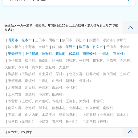
医薬品メーカー業界、長野県、年間休日120日以上の転職・求人情報をエリアで絞
り込む
長野市
松本市
上田市
岡谷市
飯田市
諏訪市
須坂市
小諸市
伊那市
駒ヶ根市
中野市
大町市
飯山市
茅野市
塩尻市
佐久市
千曲市
東御市
安曇野市
上伊那郡（辰野町、箕輪町、飯島町、南箕輪村、中川村、宮田村）
下伊那郡（松川町、高森町、阿南町、阿智村、平谷村、根羽村、下條村、売木村、
天龍村、泰阜村、喬木村、豊丘村、大鹿村）
諏訪郡（下諏訪町、富士見町、原村）
北佐久郡（軽井沢町、御代田町、立科町）
東筑摩郡（麻績村、生坂村、山形村、朝日村、筑北村）
北安曇郡（池田町、松川村、白馬村、小谷村）
上水内郡（信濃町、小川村、飯綱町）
木曽郡（上松町、南木曽町、木祖村、王滝村、大桑村、木曽町）
南佐久郡（小海町、川上村、南相木村、北相木村、佐久穂町、南牧村）
下高井郡（山ノ内町、木島平村、野沢温泉村）
上高井郡（小布施町、高山村）
埴科郡（坂城町）
小県郡（青木村、長和町）
下水内郡（栄村）
ほかのエリアで探す