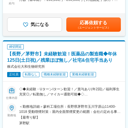
プライ業者と提携できるので業者切り替えも不要で導入しやすさ
給与
33,000円固定残業手当/月：45,000円（固定残業時間33時間0分/月
が強み！日用品・衣類など必要な分を必要時に当社が在庫管理の
■詳細
～23時間0分/月）超過した時間外労働の残業手当は追加支給＜月
上で提供するので、看護・介護職員の業務負担を軽減できます。
・担当エリア内の施設や居宅介護支援事業所への訪問
給＞278,000円～328,000円（一律手当を含む）＜昇給有無＞有＜
◎入居者メリット：行けば必要なものが揃っているホテルのよう
・ケアマネジャーとの打ち合わせ、商品提案
残業手当＞有＜給与補足＞■その他固定手当：エリア手当※エリア
に、“手ぶらで入退院”が実現できるため、日用品や衣類の買い出
応募依頼する
・福祉用具の選定・納品・契約対応
気になる
デビュー後に支給■その他業績によりインセンティブを支給■年収
し・補充が不要♪
（エージェントサービス）
・住宅改修に関する提案、相談対応
例： 年収550万円 入社6年目 副所長550万円（月給36.6万円＋賞
・行政への申請業務
与）賃金はあくまでも目安の金額であり、選考を通じて上下する
変更の範囲：会社の定める業務
・利用状況の確認や定期フォロー
可能性があります。月給(月額)は固定手当を含めた表記です。
締切間近
■1日の流れ（例）
【長野／茅野市】未経験歓迎！医薬品の製造職◆年休
08:30 出勤・朝礼・納品準備
10:00 ご利用者様宅へ訪問し、介護ベッドなどの納品・契約対応
125日(土日祝)／残業ほぼ無し／社宅&住宅手当あり
11:30 営業活動・ケアマネジャーとの情報共有
株式会社大和生物研究所
12:00 昼休憩
正社員
転勤なし
職種未経験歓迎
業種未経験歓迎
13:30 施設への納品・アフターフォロー
15:00 市役所などへの申請業務
16:00 福祉用具の引き取りや利用状況の確認
◇◆未経験・UターンIターン歓迎！／賞与あり(年2回)／福利厚生
17:00 帰社後、事務処理・翌日の準備
充実◎／転勤無し／マイカー通勤可能◆◇
17:30 退勤
仕事内容
設立から50年、クマ笹を使用した商品の製造・販売・研究開発を
行う当社にて、クマザサの医薬品「ササヘルス」の製造 （クマザ
■充実した研修を用意：
＜勤務地詳細＞蓼科工場住所：長野県茅野市玉川字原山11400-
サの葉から原液を抽出する作業、充填・包装作業まで）をお任せ
管理職に昇格した際なども、年次に合わせて研修を行うなど、教
1018 受動喫煙対策：屋内全面禁煙変更の範囲：会社の定める事業
いたします。
勤務地
育には積極的な企業です。
所
【最寄り駅】
茅野駅
■笹を使った商品って何？
■評価制度・キャリア形成