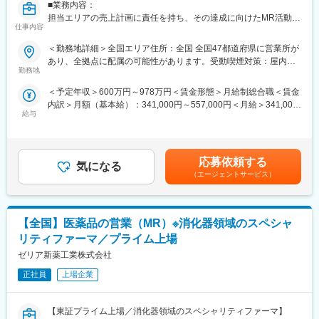
■業務内容：
できます。
担当エリアの売上計画に責任を持ち、その達成に向けたMR活動を
・国内トップシェアを誇る商材を扱うことができます。
仕事内容
お願いします。
・医師、看護師、薬剤師といった医療従事者に対し、医薬品の有
＜勤務地詳細＞全国エリア住所：全国 全国47都道府県に営業所が
■育成環境
効性・安全性などの情報提供や副作用情報の収集を行います。
あり、全拠点に配属の可能性があります。受動喫煙対策：屋内全
・営業職向け研修(製品知識・製薬企業としての倫理)が月に1度実
・必要に応じて講演会の企画と運営を行います。
勤務地
面禁煙変更の範囲：会社の定める事業所（リモートワーク含む）
施されるため、知識習得が可能な環境です。
・先輩社員の方の同席から始めていくため業界未経験の方でも安
＜予定年収＞600万円～978万円＜賃金形態＞月給制総合職＜賃金
■仕事の魅力・やりがい：
心できる環境です。
内訳＞月額（基本給）：341,000円～557,000円＜月給＞341,000
活動領域が整形外科領域、リウマチ・免疫領域、急性期疾患領
給与
円～557,000円＜昇給有無＞有＜残業手当＞有＜給与補足＞■昇
域、血液・感染症領域など絞られているので、本領域の豊富な知
■事業ビジョン
給：年1回■賞与：年2回（2024年度賞与実績5.06ヶ月）賃金はあ
識を蓄積され、専門医の先生方とより深いディスカッションを行
口腔健康管理から全身健康管理（＝健康長寿社会）に貢献するた
くまでも目安の金額であり、選考を通じて上下する可能性があり
うことが出来ます。
めに、唯一無二の検査→診断→治療→予防の歯科医薬品の開発と
ます。月給(月額)は固定手当を含めた表記です。
チーム制を敷いておりますので、チームメンバーと協力や連携を
応募依頼する
口腔感染制御の勧奨を促すための販売情報提供活動により、患者
気になる
図り、苦悩や喜びを共有しながら目標達成することができます。
（エージェントサービス）
さまのQOL向上と歯科医療の未来を創造してまいります。
■キャリアパス：
・歯科局所麻酔、歯周病、う蝕、口腔粘膜疾患に関連した製品開
（1~3年後）
発
【全国】医薬品の営業（MR）※消化器領域のスペシャ
研修期間を経て、MRとして基幹病院や大学病院などを中心にご活
・口腔と全身の関係からアプローチした販売情報提供活動と適正
動いただきます。
リティファーマ／プライム上場
使用のための情報の提供・収集・伝達の実践
（3~5年後）
ゼリア新薬工業株式会社
・安全性/有効性情報の迅速な収集と提供
適性により、営業部門のチームリーダーとしてチームのマネジメ
・国内製造の品質と安定供給を確保するための製造管理体制の強
ントやスタッフ部門でご活躍いただきます。
正社員
上場企業
化
将来は、営業拠点の責任者としてマネジメント業務に携わってい
ただく事を期待しています。
変更の範囲：会社の定める業務
【東証プライム上場／消化器領域のスペシャリティファーマ】