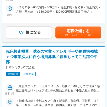
勤務地
内全面禁煙変更の範囲：会社の定める事業所（リモートワーク含
析液のパイオニアとして不動の地位を確立しており、50％以上の
変更の範囲：無
果)、安全性(副作用)等の適正使用情報の提供及び医療現場からの
む）
シェアを獲得しています。
＜予定年収＞600万円～800万円＜賃金形態＞月給制＜賃金内訳＞
情報収集を行い、自社医薬品の普及・改良・新薬の創生につなげ
◎最近ではジェネリック医薬品も扱うなど、変化の激しい医療ニ
月額（基本給）：330,000円～430,000円固定残業手当/月：
ます。
ーズに合わせた進化を続けています。
給与
10,000円～100,000円（固定残業時間10時間0分/月）超過した時
◎前立腺疾患治療剤「セルニルトン」など泌尿器科系の医薬品の
間外労働の残業手当は追加支給＜月給＞340,000円～530,000円
■当社MRの特徴・魅力
販売、自己組織化ペプチドを用いた止血材の開発など、最先端技
（一律手当を含む）＜昇給有無＞有＜残業手当＞有＜給与補足
・当社は消化器スペシャリティーファーマとして、消化器疾患領
術を駆使して「人々の健康への願い」に貢献しています。
＞・入社時の年収は、当社人事制度や前職年収を総合的に勘案の
域、特にIBD疾患領域、慢性便秘症領域を中心に活動している会社
応募依頼する
気になる
上決定別途、固定残業代、残業手当、営業手当、外勤日当・借上
です。
（エージェントサービス）
■当社の特徴：
げ社宅の会社負担あり■昇給：年1回（4月）■賞与：年2回（6月・
・IBD領域において、栄養療法から薬物療法に加え、診断薬まで幅
当社は国内でいち早く「人工腎臓灌流原液」の販売を開始しまし
12月）・手当は規程により支給交代勤務手当、タイムマネジメン
広い選択肢で医療関係者に治療提案することができます。
た。現在、透析療法は驚異的な発展普及を遂げ、需要も高まって
ト手当、別居手当、別居手当加算 等賃金はあくまでも目安の金
・関係会社との情報連携は密に実施（エーザイ社、キッセイ社、
います。
額であり、選考を通じて上下する可能性があります。月給(月額)は
臨床検査機器・試薬の営業＜アレルギーや糖尿病領域
ギリアド社など）
また当社は、研究開発センターを中心に国内外の大学や研究機関
固定手当を含めた表記です。
・エリアで担当（自エリアにおける基幹HP・GP、調剤薬局）
＞◇事業拡大に伴う増員募集／裁量もってご活躍◇中
との強力な連携によりバイオ技術をも駆使した新しい医療ニーズ
・全国4オムニチャネルユニット、29エリア体制
部
に対応した、より良い製品の創出に努めています。
（※オムニチャネルユニットは支店、エリアは営業所の位置づけ
日本ケミファ株式会社
です）
エリアのない県や地域が広い県には、エリアステーション設置
契約社員
上場企業
（MR用事務所）を設置。
・全国でIBD専任MRは15名
・社有車（リース車）貸与
【東証スタンダード上場＊メーカー勤務／DMRとしてご活躍＊急
・直行、直帰有り
速に売り上げ・シェア拡大中の製品に携わる／中途入社も多数在
仕事内容
・パソコン、iphone貸与
籍】
・借上社宅制度あり
＜勤務地詳細＞中部エリア住所：新潟県、富山県、石川県、福井
■職務内容：
県、山梨県、長野県、岐阜県、静岡県、愛知県 中部エリアに配