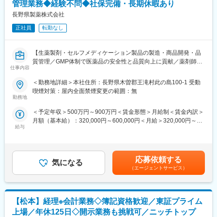
す。
管理業務◆経験不問◆社保完備・長期休暇あり
長野県製薬株式会社
・資材の準備
正社員
転勤なし
外部からクリーンルームに資材を運ぶ際に無菌状態を保つために
手順に従って消毒します。
【生薬製剤・セルフメディケーション製品の製造・商品開発・品
■入社後の流れ
質管理／GMP体制で医薬品の安全性と品質向上に貢献／薬剤師資
入社後1週間程度、医薬品の知識について座学で研修いたします。
仕事内容
格を活かせる環境】
その後、OJTにて業務を覚えていただきます。商品の特性上、品
■業務概要
質が最優先であるため、ミスが起きないようにしっかり教育いた
＜勤務地詳細＞本社住所：長野県木曽郡王滝村此の島100-1 受動
当社は生薬製剤やセルフメディケーション製品の製造・販売を通
します。半年から1年かけてすべての作業を習得いただきます。基
喫煙対策：屋内全面禁煙変更の範囲：無
じて、人々の健康長寿社会の実現を目指しています。本ポジショ
勤務地
本教育・研修プログラムがあるため、未経験の方でも安心して業
ンでは、薬剤師資格を活かし、GMP（医薬品の製造管理及び品質
務を行えます。
＜予定年収＞500万円～900万円＜賃金形態＞月給制＜賃金内訳＞
管理基準）やGQP、GVP等の法規制のもと、製品の開発・製造か
月額（基本給）：320,000円～600,000円＜月給＞320,000円～
ら品質・安全性管理・開発まで幅広く担当いただきます。現場と
■配属先情報
給与
600,000円＜昇給有無＞有＜残業手当＞有＜給与補足＞■賞与あり/
連携しながら、安全で高品質な医薬品の提供に貢献する役割で
長野工場は全体で90名ほど在籍しており、その中で生産グループ
前年実績：3か月分※業績に応じて変動あり。■昇給あり■社宅あ
す。
は現在51名で構成されております。
り、住宅については相談に応じます賃金はあくまでも目安の金額
・課長40代
であり、選考を通じて上下する可能性があります。月給(月額)は固
■業務詳細
応募依頼する
・課員（正社員）34名、20～40代で構成、フルターム・パート社
気になる
定手当を含めた表記です。
・商品開発・企画
員17名
（エージェントサービス）
・医薬品製造工程の管理（製造記録の確認、衛生管理、工程監
視）
■当社の強み
・GMP、GQP、GVPに基づく製造・品質・安全性管理業務
点眼薬の将来性："点眼薬"と聞くと一見ニッチな領域のように思わ
【松本】経理※会計業務◇簿記資格歓迎／東証プライム
・原材料や製品の品質管理、試験検査（分析機器を使用した成分
れますが、少子高齢化が進み緑内障などのニーズが生まれる中で
分析・製品検査含む）
上場／年休125日◇開示業務も挑戦可／ニッチトップ
その需要は高まっています。当社は、防腐剤を使わない（目への