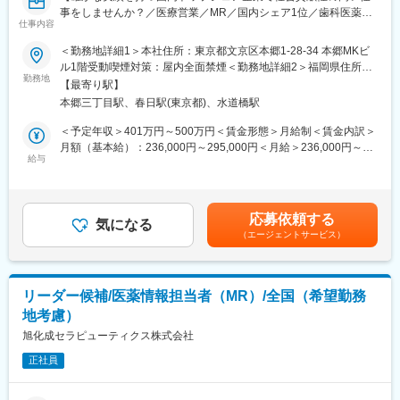
動を行う。
事をしませんか？／医療営業／MR／国内シェア1位／歯科医薬品
・国内市場向け製品及び輸出用製品の、治験薬Phase及び商用
仕事内容
のリーディングカンパニー／年間休日127日／社会貢献性◎】
Phaseにおける製品品質管理を推進する。
＜勤務地詳細1＞本社住所：東京都文京区本郷1-28-34 本郷MKビ
・ターゲット市場要件に基づく海外輸出入品の品質保証業務の実
■業務内容：
ル1階受動喫煙対策：屋内全面禁煙＜勤務地詳細2＞福岡県住所：
務およびサポートを行う。
医薬品、医療機器、医薬部外品等の製造販売を行う当社にて、以
勤務地
福岡県 受動喫煙対策：屋内全面禁煙＜勤務地詳細3＞名古屋住
・他社製造販売業者との販売提携製品の品質協定を遵守するとと
【最寄り駅】
下の業務をご担当いただきます。
所：愛知県名古屋市 受動喫煙対策：屋内全面禁煙変更の範囲：会
もに適正な品質情報の取扱いを行う。
本郷三丁目駅、春日駅(東京都)、水道橋駅
※入社直後からいきなり営業活動から始めるわけではなく、先輩社
社の定めるエリア（国内転勤の可能性あり）
・GDPガイドラインに準拠した医薬品販売業者への医薬品の市販
員の方の同席から行っていただけます。
＜予定年収＞401万円～500万円＜賃金形態＞月給制＜賃金内訳＞
後納入、保管、供給業務に関する品質保証業務を行う。
月額（基本給）：236,000円～295,000円＜月給＞236,000円～
・品質KPIsのモニタリング及び継続的改善の推進、マネジメント
■業務詳細：
給与
295,000円＜昇給有無＞有＜残業手当＞有＜給与補足＞■昇給：年
への報告を実施する
具体的には
1回■賞与：└夏季1.5か月／冬季1.5か月／その他2.0か月（注）
歯科局所麻酔、歯周病、う蝕、口腔粘膜疾患に関連した当社製品
└（注）その他の「2.0」は実績平均であり、会社業績や本人の勤
変更の範囲：会社の定める業務
を既にお付き合いのある既存の販売代理店、歯科医院、および病
務評価により変動します。賃金はあくまでも目安の金額であり、
応募依頼する
院へルート営業を行っていただきます。
気になる
選考を通じて上下する可能性があります。月給(月額)は固定手当を
（エージェントサービス）
含めた表記です。
■業務の魅力
・完全直行直帰のため、裁量を持って仕事を行うことが可能で
す。
リーダー候補/医薬情報担当者（MR）/全国（希望勤務
・新規での営業はほとんど発生しなく、既にお付き合いのあるお
地考慮）
客様へ営業活動を行っていくため、無理な提案や、飛び込み営業
などはございません。
旭化成セラピューティクス株式会社
※新規が発生する場合は開業医からのお問い合わせや既存のお客様
正社員
からのご紹介となるためニーズが無いところへ営業することはご
ざいません。
・専門的な知識が身につくため営業としてのスキルアップを実現