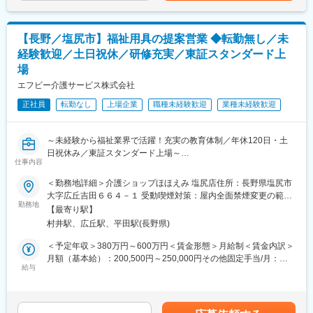
・行政への申請業務
550万円 入社6年目 副所長550万円（月給36.6万円＋賞与）賃金は
・利用状況の確認や定期フォロー
■会社について
あくまでも目安の金額であり、選考を通じて上下する可能性があ
エフビー介護サービスは、介護保険制度開始当初から介護事業に
ります。月給(月額)は固定手当を含めた表記です。
【長野／塩尻市】福祉用具の提案営業 ◆転勤無し／未
■1日の流れ（例）
携わり、群馬・長野・栃木・新潟・埼玉を中心に事業を展開。居
経験歓迎／土日祝休／研修充実／東証スタンダード上
08:30 出勤・朝礼・納品準備
宅介護支援、有料老人ホーム、デイサービス、訪問介護、訪問看
場
10:00 ご利用者様宅へ訪問し、介護ベッドなどの納品・契約対応
護、小規模多機能、福祉用具事業など幅広いサービスを提供し、
11:30 営業活動・ケアマネジャーとの情報共有
地域の高齢者福祉を支えています。安定した経営基盤のもと、長
エフビー介護サービス株式会社
12:00 昼休憩
期的なキャリア形成が可能な環境です。
正社員
転勤なし
上場企業
職種未経験歓迎
業種未経験歓迎
13:30 施設への納品・アフターフォロー
15:00 市役所などへの申請業務
変更の範囲：会社の定める業務
16:00 福祉用具の引き取りや利用状況の確認
～未経験から福祉業界で活躍！充実の教育体制／年休120日・土
17:00 帰社後、事務処理・翌日の準備
日祝休み／東証スタンダード上場～
17:30 退勤
仕事内容
■業務内容
■未経験でも安心の研修制度
＜勤務地詳細＞介護ショップほほえみ 塩尻店住所：長野県塩尻市
福祉用具専門相談員として、福祉用具のレンタル・販売のご提案
入社時のビジネスマナー研修や人事考課研修をはじめ、先輩社員
大字広丘吉田６６４－１ 受動喫煙対策：屋内全面禁煙変更の範
から納品、アフターフォローまで幅広く担当します。介護を必要
勤務地
によるOJTやフォロー体制を整備。さらに新任管理者研修や外部
囲：会社の定める事業所
【最寄り駅】
とする方やそのご家族、ケアマネジャーと連携し、一人ひとりの
研修、国際福祉機器展への参加など、継続して専門知識を身につ
村井駅、広丘駅、平田駅(長野県)
生活を支えるやりがいの大きな仕事です。介護ベッドや車いすな
けられる環境があります。
どの福祉用具を通じて、ご利用者様の「できる」を増やし、安心
＜予定年収＞380万円～600万円＜賃金形態＞月給制＜賃金内訳＞
した暮らしをサポートします。
■評価制度・キャリア形成
月額（基本給）：200,500円～250,000円その他固定手当/月：
給与
成果だけでなく行動や人間性も評価する制度を導入。「貢献度評
10,000円固定残業手当/月：45,000円（固定残業時間30時間0分/月
■詳細
価」と「実力評価」の2軸で公平に評価し、賞与・昇給・昇格へ反
～24時間0分/月）超過した時間外労働の残業手当は追加支給＜月
・担当エリア内の施設や居宅介護支援事業所への訪問
映します。4段階の等級制度があり、目標達成を重ねることで着実
給＞255,500円～305,000円（一律手当を含む）＜昇給有無＞有＜
・ケアマネジャーとの打ち合わせ、商品提案
なキャリアアップが可能です。また、毎月の新規獲得件数に応じ
残業手当＞有＜給与補足＞■その他固定手当：エリア手当※エリア