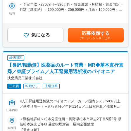
当社は、クマ笹成分を医薬品にしています。その技術を食品・化
成果だけでなく行動や人間性も評価する制度を導入。「貢献度評
＜予定年収＞276万円～396万円＜賃金形態＞月給制＜賃金内訳＞
粧品などの関連商品にも応用。17種類ほどの商品で健康や美容に
価」と「実力評価」の2軸で公平に評価し、賞与・昇給・昇格へ反
月額（基本給）：199,000円～256,000円＜月給＞199,000円～
貢献しています。
給与
映します。4段階の等級制度があり、目標達成を重ねることで着実
256,000円＜昇給有無＞有＜残業手当＞有＜給与補足＞※給与は年
なキャリアアップが可能です。また、毎月の新規獲得件数に応じ
齢、能力、実績により決定します。■年収補足：高卒(181300円
■具体的な業務内容
たインセンティブ制度があり、頑張りがしっかり収入に還元され
～)■昇給：年1回■賞与：年2回■その他手当：家族手当、住宅手
◇天然のクマ笹を選別して、加熱処理をして成分を抽出
ます。
当、資格手当、役職手当等賃金はあくまでも目安の金額であり、
応募依頼する
◇検査合格後のクマザサ抽出液を充填して包装
気になる
選考を通じて上下する可能性があります。月給(月額)は固定手当を
（エージェントサービス）
◇設備の維持管理
■会社について
含めた表記です。
◇工場内の衛生管理 他
エフビー介護サービスは、介護保険制度開始当初から介護事業に
※包装作業は週3日程、抽出作業は秋頃から繁忙期となります。
携わり、群馬・長野・栃木・新潟・埼玉を中心に事業を展開。居
※10人程のチームで協力して進めていきます！
宅介護支援、有料老人ホーム、デイサービス、訪問介護、訪問看
締切間近
※受注生産のため、スケジュールが読みやすく無理なく作業をすす
護、小規模多機能、福祉用具事業など幅広いサービスを提供し、
【長野/転勤無】医薬品のルート営業・MR◆基本直行直
めることができます。
地域の高齢者福祉を支えています。安定した経営基盤のもと、長
帰／東証プライム／人工腎臓用透析液のパイオニア
期的なキャリア形成が可能な環境です。
■入社後の流れ
扶桑薬品工業株式会社
入社後3ヶ月の充実した研修制度あり！未経験でも１から製造や品
正社員
転勤なし
上場企業
質の管理、衛生管理の知識を学べます。研修後は抽出業務、包装
変更の範囲：会社の定める業務
作業を徐々にお任せしていきますが、マニュアル完備かつ先輩社
員が基礎から丁寧に指導していくので、着実に業務を身に着ける
<人工腎臓用透析液のパイオニアメーカー／国内シェア50％以上
ことが出来ます◎
／基本リモート＋直行直帰／年休124日／土日祝休み／残業月平
仕事内容
均15時間／住宅手当や家族手当など福利厚生も充実／離職率低>
■組織構成
■職務内容：
◇人数：12名(正社員8名／派遣・パート社員4名)
＜勤務地詳細＞松本分室住所：長野県松本市深志2丁目5番2号 県
人工腎臓用透析液などを中心とした、医薬品メーカーである当社
◇平均年齢：30代
信松本深志ビル6F受動喫煙対策：屋内全面禁煙
での営業職をお任せします。総合病院の腎臓内科、泌尿器系内科
勤務地
◇男女比：男性7名／女性5名
【最寄り駅】