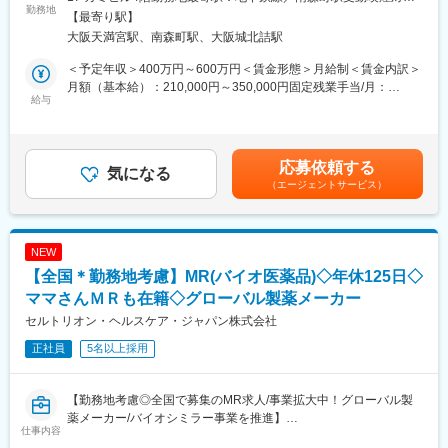
これまで検査センターに外注していたアレルギー検査を、病院内
医薬品卸やドラッグストア本部に対し、OTC医薬品の新商品提案
勤務地
策：敷地内全面禁煙＜勤務地詳細2＞全国住所：自宅から直行直帰
【最寄り駅】
で簡便に実施できる自社製品です。患者様への負担も軽く、外注
や販売促進施策の企画・提案営業をお任せします。
です 受動喫煙対策：屋内全面禁煙変更の範囲：無
大阪天満宮駅、南森町駅、大阪城北詰駅
検査から院内検査へのシフトチェンジできる、非常に提案価値の
営業先は既存取引先が主となりますが、新規先開拓も積極的に行
高い商材です。
います。
＜予定年収＞400万円～600万円＜賃金形態＞月給制＜賃金内訳＞
月額（基本給）：210,000円～350,000円固定残業手当/月：
◎糖尿病領域の血液検査機器・試薬（HPLC）
＜詳細＞
給与
41,780円～64,270円（固定残業時間20時間0分/月）超過した時間
糖尿病患者の増加に伴い、迅速な検査・治療へのニーズが高まる
・医薬品卸およびドラッグストア本部への提案営業
外労働の残業手当は追加支給＜月給＞251,780円～414,270円（一
中で、治療前にスピーディな検査結果報告を可能にする製品で
・OTC医薬品の新商品導入提案
律手当を含む）＜昇給有無＞有＜残業手当＞有＜給与補足＞※上記
す。
・販売促進施策の企画・提案
給与詳細は、あくまでも目安の金額であり、選考を通じて上下す
応募依頼する
・本部バイヤーとの商談・関係構築
気になる
る可能性があります。■昇給：年1回（0.50％～1.00％）■賞与：
■やりがい：
（エージェントサービス）
・既存取引先への深耕営業
年2回（計3ヵ月分以上）賃金はあくまでも目安の金額であり、選
・当社が開発した検査機器の活用による医療および患者さんの
・新規ドラッグストアへの提案営業 （飛び込み営業やテレアポは
考を通じて上下する可能性があります。月給(月額)は固定手当を含
「QOL（生活の質）」向上への貢献できます。
なく、アポイント取得後の訪問）
めた表記です。
・自社が開発した特徴あるアレルギー診断機器・試薬を取り扱っ
NEW
ており、急速に売上やシェアを伸ばしている製品に携われます。
＜取扱商材＞
【全国＊勤務地考慮】MR(バイオ医薬品)◇年休125日◇
・事業部制の中で開発から販売まで一気通貫で行っている為、お
現在はOTC医薬品が中心で、内服固形剤（鎮痛薬など）、外用剤
客様の声を直接伝えることができます。
（点鼻薬、虫刺され薬など）のNB品・PB品を取り扱っていま
ママさんＭＲも在籍◇グローバル製薬メーカー
す。
セルトリオン・ヘルスケア・ジャパン株式会社
■組織構成：
今後は健康食品や機能性表示食品などの分野へ事業領域が広がる
31名
正社員
5名以上採用
可能性もあります。
※中途入社と他部門からの異動者が大半のため、打ち解けやすい雰
囲気です。
＜働き方＞
【勤務地考慮◎全国で募集のMR求人/事業拡大中！グローバル製
社用車を利用して営業活動を行います。
薬メーカー/バイオシミラー事業を推進】
■本採用について：
担当エリアや担当社数、出張頻度はご経験やスキルに応じて決定
仕事内容
・営業職は、契約社員での採用となりますが、概ね1年程で正社員
します。