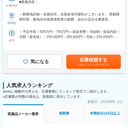
■業務内容：
■取扱い商材：
仕事内容
担当エリア内の医療機関を訪問し、医師や薬剤師に対して自社製
骨粗鬆症治療剤、抗リウマチ薬、免疫調整剤、血液凝固阻止剤、
品の情報提供や提案活動を行います。有効性・安全性や用法・用
深在性真菌症治療剤
＜勤務地詳細＞全国住所：全国各地可能性がございます。 受動喫
量などの医薬情報を正確に伝え、適正使用を推進に努めていただ
煙対策：敷地内全面禁煙変更の範囲：会社の定める事業所
きます。また、医療現場からの自社製品に関する情報を収集し、
■募集背景：
勤務地
社内にフィードバックすることも重要な役割です。近年は消化器
旭化成グループで成長著しい「ヘルスケア領域」において、旭化
＜予定年収＞500万円～750万円＜賃金形態＞月給制＜賃金内訳＞
領域以外の新薬も上市しており、腎内・循環器・婦人科など幅広
成ファーマは「グローバルスペシャリティファーマ」を目指して
月額（基本給）：250,000円～350,000円＜月給＞250,000円～
い診療科を訪問しています。
います。旭化成ファーマが特に注力している整形外科領域、リウ
給与
350,000円＜昇給有無＞有＜残業手当＞有＜給与補足＞ご本人の
マチ領域、急性期疾患領域などにおいては、専門医の先生方より
スキル・経験等を考慮し、当社規程により優遇。会社業績によ
＜主力製品＞
非常に高い評価をいただいています。今回、同領域、および新薬
り、別途期末賞与あり。入社時期により賞与が期間按分されま
・ビルタサ：高カリウム血症改善剤
上市により新たに参入した血液・感染症領域でのさらなるプレゼ
す。賃金はあくまでも目安の金額であり、選考を通じて上下する
・フェインジェクト：鉄欠乏性貧血治療剤
ンス向上、売上拡大のために、一緒に歩んでいける仲間を募集し
応募依頼する
気になる
可能性があります。月給(月額)は固定手当を含めた表記です。
・アコファイド：機能性ディスペプシア治療薬
ます。
（エージェントサービス）
■研修制度：
変更の範囲：会社の定める業務
・製品研修（1ヶ月)：自社製品の基本知識や情報提供のスキルを
学びます。
人気求人ランキング
・フォロー研修：配属後も複数回の研修を通して、より専門的な
dodaに掲載中の求人を、応募数順にランキング形式でご紹介します。
知識を身につけます。
※応募数が同数の場合は、新着順に表示しています。
・成長支援：階層別研修、部門別研修、コンプライアンス研修等
更新日：
2026/8/9（日）
も充実しています。
長野県
年間休日120日以上
医薬品メーカー業界
■就業環境：
・在宅勤務
・リモートワーク可