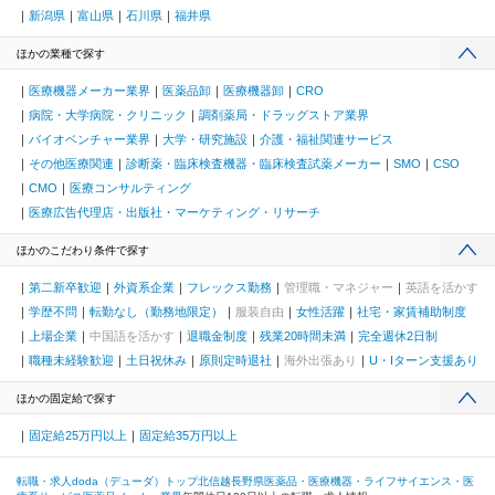
新潟県
富山県
石川県
福井県
ほかの業種で探す
医療機器メーカー業界
医薬品卸
医療機器卸
CRO
病院・大学病院・クリニック
調剤薬局・ドラッグストア業界
バイオベンチャー業界
大学・研究施設
介護・福祉関連サービス
その他医療関連
診断薬・臨床検査機器・臨床検査試薬メーカー
SMO
CSO
CMO
医療コンサルティング
医療広告代理店・出版社・マーケティング・リサーチ
ほかのこだわり条件で探す
第二新卒歓迎
外資系企業
フレックス勤務
管理職・マネジャー
英語を活かす
学歴不問
転勤なし（勤務地限定）
服装自由
女性活躍
社宅・家賃補助制度
上場企業
中国語を活かす
退職金制度
残業20時間未満
完全週休2日制
職種未経験歓迎
土日祝休み
原則定時退社
海外出張あり
U・Iターン支援あり
ほかの固定給で探す
固定給25万円以上
固定給35万円以上
転職・求人doda（デューダ）トップ
北信越
長野県
医薬品・医療機器・ライフサイエンス・医