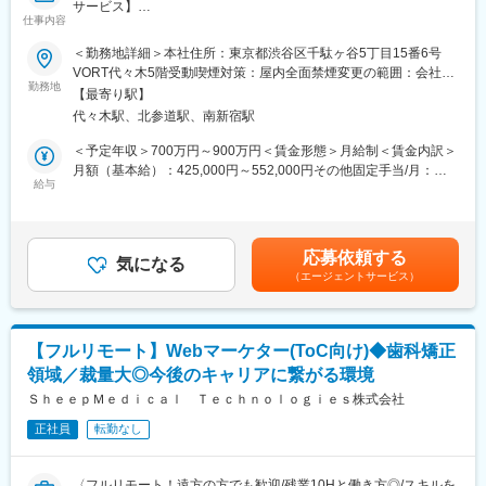
サービス】
13時 昼休憩
仕事内容
↓
■担当業務
14時 （川崎院へ移動、院責とのMTG等）
＜勤務地詳細＞本社住所：東京都渋谷区千駄ヶ谷5丁目15番6号
「ヒポクラ」という医師専用のWebサービスのプロダクトマネー
↓
VORT代々木5階受動喫煙対策：屋内全面禁煙変更の範囲：会社の
ジャーをお任せします。
16時 （上?である統括とMTG等）
勤務地
定める事業所（リモートワーク含む）
【最寄り駅】
↓
代々木駅、北参道駅、南新宿駅
「ヒポクラ」：約75,000人以上の医師が参加する日本最大級の医
19時 帰宅
師専用SNS。医師が専門外の事象に遭遇した際に他の医師より知
＜予定年収＞700万円～900万円＜賃金形態＞月給制＜賃金内訳＞
見を得られるオンライン医局”として拡大中。
■当社について：
月額（基本給）：425,000円～552,000円その他固定手当/月：
◎2006年に医療機器商社として創業した当社は、主に美容整形・
給与
10,000円固定残業手当/月：153,000円～197,600円（固定残業時
■具体的な業務内容
美容外科で利用される美容機器の卸販売・賃貸・メンテナンスを
間45時間0分/月）超過した時間外労働の残業手当は追加支給＜月
・プロダクトのビジョンと戦略の策定・推進
行っており、各種医学会やセミナーにも積極的に出展し、国内・
給＞588,000円～759,600円（一律手当を含む）＜昇給有無＞有＜
・市場・競合・ユーザー分析
海外の様々な医療機器・美容機器等を紹介していました。
残業手当＞有＜給与補足＞固定手当として、在宅勤務手当(月1万
応募依頼する
・新サービス、新機能の企画、要件定義、仕様策定
◎2011年に医療コンサルティング会社と合併し、2012年10月よ
気になる
円)がございます。賃金はあくまでも目安の金額であり、選考を通
（エージェントサービス）
※最近の新機能例：診断RPG
り医療に特化したコンサルティングを主軸とした事業を展開して
じて上下する可能性があります。月給(月額)は固定手当を含めた表
・既存サービス、企画の運用・改善
います。
記です。
・開発チーム（エンジニア、デザイナー等）との連携とディレク
◎クリニックでは、当社の受付スタッフやカウンセラーが実務面
ション
をしっかりサポートいるため、既存店舗のサポートだけでなく新
【フルリモート】Webマーケター(ToC向け)◆歯科矯正
・KPIの設定と進捗管理、データに基づいた改善策の立案と実行
規開院も計画しています。今後は既存のクリニック以外に対して
領域／裁量大◎今後のキャリアに繋がる環境
・ロードマップの作成と管理
も積極的にコンサルティング事業を展開する予定です。
・部門間（経営層、営業、マーケティング等）の調整
ＳｈｅｅｐＭｅｄｉｃａｌ Ｔｅｃｈｎｏｌｏｇｉｅｓ株式会社
※ご本人の意向および試用期間中の業務状況などを踏まえて適材適
正社員
転勤なし
所を判断していきます。
※少数精鋭で実力主義、かつ積極性・協力性・スピードを重んじる
組織です。
〈フルリモート！遠方の方でも歓迎/残業10Hと働き方◎/スキルを