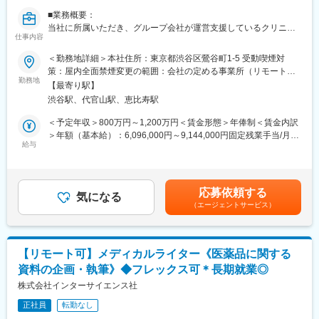
万人以上の患者様が笑顔になるお手伝いをしてきました。
■業務概要：
2022年6月にマーケティングに特化した子会社である
当社に所属いただき、グループ会社が運営支援しているクリニッ
SheepMedical Technologies株式会社を設立、また同年9月にはク
仕事内容
クのマーケティングを行うチームの責任者候補です。
リニックの運営支援を提供する子会社アルディバラン株式会社を
＜勤務地詳細＞本社住所：東京都渋谷区鶯谷町1-5 受動喫煙対
設立し、キレイライン矯正だけにとどまらず幅広い歯科の領域で
■業務内容詳細：
策：屋内全面禁煙変更の範囲：会社の定める事業所（リモートワ
患者様を笑顔にするサービスを展開しております。
◇マーケティング戦略の立案
勤務地
ーク含む）
【最寄り駅】
※分析した数値・市場のトレンドを元に、担当する事業の売上を最
変更の範囲：会社の定める業務
渋谷駅、代官山駅、恵比寿駅
大化するためのマーケティング戦略の立案・遂行
◇事業計画の立案から実行まで
＜予定年収＞800万円～1,200万円＜賃金形態＞年俸制＜賃金内訳
※立案した戦略を軸に事業計画の立案から実行までをお任せしま
＞年額（基本給）：6,096,000円～9,144,000円固定残業手当/月：
す。
給与
159,000円～238,000円（固定残業時間40時間0分/月）超過した時
◇チームマネジメント
間外労働の残業手当は追加支給＜月額＞667,000円～1,000,000円
※立案した戦略に基づき各種KPIのクリアに向けてチームのマネジ
（12分割）（一律手当を含む）＜昇給有無＞有＜残業手当＞有賃
メントをお任せします。
金はあくまでも目安の金額であり、選考を通じて上下する可能性
応募依頼する
気になる
があります。月給(月額)は固定手当を含めた表記です。
（エージェントサービス）
■事業概要：
親会社であるSheepMedical株式会社では、マウスピース矯正で国
内トップクラスの実績を持つキレイライン矯正のマウスピース等
矯正器具の製造・販売を行っています。
【リモート可】メディカルライター《医薬品に関する
キレイライン矯正は、美容クリニックや大手脱毛クリニックの立
資料の企画・執筆》◆フレックス可＊長期就業◎
ち上げを行った医師でもある当社CEOと、業界で名前の知られる
マーケティング会社の代表がタッグを組み「矯正を通じて笑顔に
株式会社インターサイエンス社
なる人を増やしたい」という志によって生まれたブランドです。
正社員
転勤なし
『高額でハードルが高い』という従来のイメージを変え、多くの