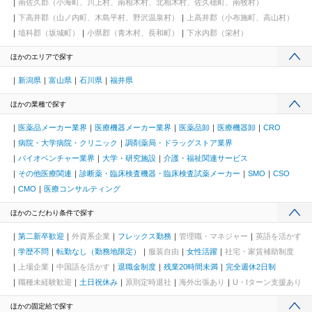
南佐久郡（小海町、川上村、南相木村、北相木村、佐久穂町、南牧村）
下高井郡（山ノ内町、木島平村、野沢温泉村）
上高井郡（小布施町、高山村）
埴科郡（坂城町）
小県郡（青木村、長和町）
下水内郡（栄村）
ほかのエリアで探す
新潟県
富山県
石川県
福井県
ほかの業種で探す
医薬品メーカー業界
医療機器メーカー業界
医薬品卸
医療機器卸
CRO
病院・大学病院・クリニック
調剤薬局・ドラッグストア業界
バイオベンチャー業界
大学・研究施設
介護・福祉関連サービス
その他医療関連
診断薬・臨床検査機器・臨床検査試薬メーカー
SMO
CSO
CMO
医療コンサルティング
ほかのこだわり条件で探す
第二新卒歓迎
外資系企業
フレックス勤務
管理職・マネジャー
英語を活かす
学歴不問
転勤なし（勤務地限定）
服装自由
女性活躍
社宅・家賃補助制度
上場企業
中国語を活かす
退職金制度
残業20時間未満
完全週休2日制
職種未経験歓迎
土日祝休み
原則定時退社
海外出張あり
U・Iターン支援あり
ほかの固定給で探す