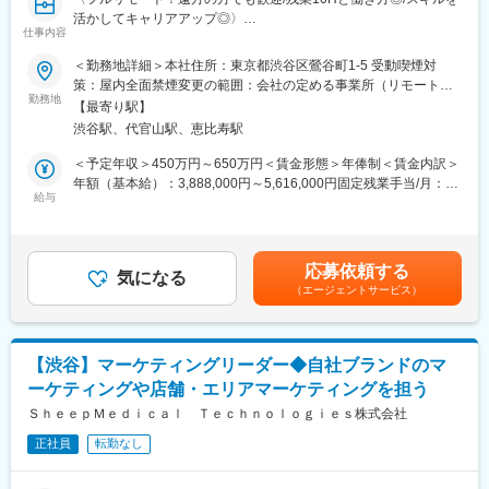
早期にチームリードをお任せするケースもあります。
活かしてキャリアアップ◎〉
仕事内容
■組織体制※製薬事業部
■業務概要：
＜勤務地詳細＞本社住所：東京都渋谷区鶯谷町1-5 受動喫煙対
ディレクター、UXUIデザイナー、エンジニア（バックエンド、フ
グループ会社が運営支援している全国23院の歯科クリニックのマ
策：屋内全面禁煙変更の範囲：会社の定める事業所（リモートワ
ロントエンド、インフラ、AI各種在籍。業務委託・外注含む）で
ーケティングに携わっていただくポジションです。toC領域での
勤務地
ーク含む）
プロダクトチームを組成。現PdMは業務委託で活躍されており、
【最寄り駅】
GoogleやYahoo！リスティング広告やSEOをメインに活躍されて
今回は正社員のプロダクトマネージャーとして中心的な役割をお
渋谷駅、代官山駅、恵比寿駅
来られた方を募集しています。
任せいたします。
歯科矯正マーケティングの領域において、国内トップクラスのノ
＜予定年収＞450万円～650万円＜賃金形態＞年俸制＜賃金内訳＞
※医療業界経験者も居りますので、業界知識は不問です。
ウハウをもつマーケターと一緒に業務を行っていただけます。
年額（基本給）：3,888,000円～5,616,000円固定残業手当/月：
そして、クリニックのリード獲得だけでなく、その後のクリニッ
給与
51,000円～74,000円（固定残業時間20時間0分/月）超過した時間
■働き方
クへの来院率や契約率まで、自社データをフル活用したマーケテ
外労働の残業手当は追加支給＜月額＞375,000円～542,000円（12
残業時間は10～20時間程とワークライフバランスを整えやすい環
ィングにも携われます。
分割）（一律手当を含む）＜昇給有無＞有＜残業手当＞有賃金は
境です。
あくまでも目安の金額であり、選考を通じて上下する可能性があ
全国フルリモート制を導入しており、場所を縛られず拡大中の自
応募依頼する
■業務内容詳細：
気になる
ります。月給(月額)は固定手当を含めた表記です。
社サービスに携わりたい方にお勧めです。
（エージェントサービス）
◇マーケティング戦略の立案・遂行
四半期に一回程度の対面で会うキックオフの機会もご用意してお
・分析した数値・市場のトレンドを元に、担当する事業の売上を
ります。
最大化するためのマーケティング戦略の立案・遂行
◇各WEB媒体の広告運用と関連業務全般
変更の範囲：会社の定める業務
【渋谷】マーケティングリーダー◆自社ブランドのマ
・Googleリスティング広告、SNS広告を中心に運用
ーケティングや店舗・エリアマーケティングを担う
・LPOの企画立案からLP制作のディレクション・広告バナー／動
画広告／記事LP／LP／HP／ステップメール etc. の企画・ライテ
ＳｈｅｅｐＭｅｄｉｃａｌ Ｔｅｃｈｎｏｌｏｇｉｅｓ株式会社
ィング・制作ディレクション・制作物ディレクション業務に関わ
正社員
転勤なし
る社内、社外関係者との折衝
※スキル次第では、更に上流のペルソナ設計や適切な訴求プランの