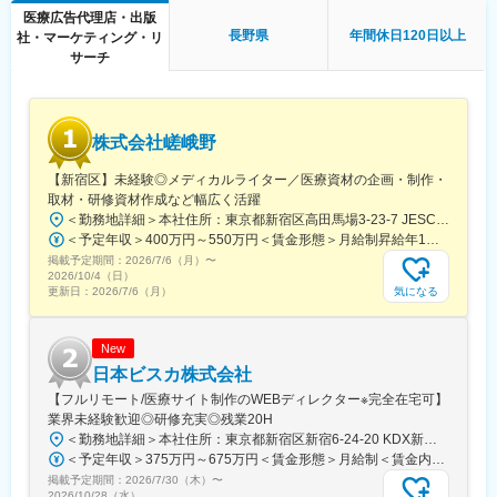
グループ会社であるメディカルレビュー社は業界内でトップの自
医療広告代理店・出版
社創刊数を誇っており、そのグループ会社である同社はその創刊
■働き方
長野県
年間休日120日以上
社・マーケティング・リ
数の多さを支えています。
残業時間は10～20時間程とワークライフバランスを整えやすい環
サーチ
境です。
変更の範囲：会社の定める業務
全国フルリモート制を導入しており、場所を縛られず拡大中の自
社サービスに携わりたい方にお勧めです。
四半期に一回程度の対面で会うキックオフの機会もご用意してお
株式会社嵯峨野
ります。
【新宿区】未経験◎メディカルライター／医療資材の企画・制作・
■当社について：
取材・研修資材作成など幅広く活躍
当社は、「テクノロジーの力で人々の健康寿命を延ばす」ことを
＜勤務地詳細＞本社住所：東京都新宿区高田馬場3-23-7 JESCO高田馬場3F受動喫煙対策：屋内全面禁煙変更の範囲：会社の定める事業所（リモートワーク含む）
理念に掲げ、医師専用のWebサービスやアプリを展開していま
＜予定年収＞400万円～550万円＜賃金形態＞月給制昇給年1回、賞与年2回（実績）＜賃金内訳＞月額（基本給）：250,000円～350,000円＜月給＞250,000円～350,000円＜昇給有無＞有＜残業手当＞有＜給与補足＞経験・能力を考慮して決定します賃金はあくまでも目安の金額であり、選考を通じて上下する可能性があります。月給(月額)は固定手当を含めた表記です。
す。
掲載予定期間：
2026/7/6（月）
〜
2026/10/4（日）
当社が提供する「ヒポクラ」は、約70,000人以上の医師が参加す
気になる
更新日：
2026/7/6（月）
る日本最大級の医師専用SNSであり、診療科や地域を超えて医師
同士がつながり、日々の臨床現場での疑問や知見を共有できる“オ
ンライン医局”として多くの医師に活用されています。
New
日本ビスカ株式会社
コミュニティを通じて、医師は他の専門領域の知見を得たり、診
【フルリモート/医療サイト制作のWEBディレクター※完全在宅可】
療の選択肢を広げたりすることができ、結果的に患者さんにより
業界未経験歓迎◎研修充実◎残業20H
良い医療を届けることにつながっています。単なる情報共有にと
＜勤務地詳細＞本社住所：東京都新宿区新宿6-24-20 KDX新宿6丁目ビル10F勤務地最寄駅：都営大江戸線、東京メトロ副都心線／東新宿駅受動喫煙対策：屋内全面禁煙変更の範囲：会社の定める事業所（リモートワーク含む）
どまらず、医師同士の相互支援を通じて臨床力とモチベーション
＜予定年収＞375万円～675万円＜賃金形態＞月給制＜賃金内訳＞月額（基本給）：250,000円～450,000円＜月給＞250,000円～450,000円＜昇給有無＞有＜残業手当＞有＜給与補足＞■賞与：年2回※25年度実績4.08ヶ月分■昇給：年1回賃金はあくまでも目安の金額であり、選考を通じて上下する可能性があります。月給(月額)は固定手当を含めた表記です。
を高める仕組みを提供している点が、当社サービスの大きな強み
掲載予定期間：
2026/7/30（木）
〜
となっています。
2026/10/28（水）