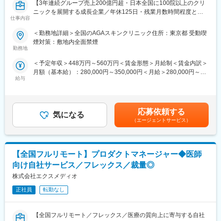
【3年連続グループ売上200億円超・日本全国に100院以上のクリ
ニックを展開する成長企業／年休125日・残業月数時間程度とメ
仕事内容
リハリのついた働き方が可能】
■業務内容：
＜勤務地詳細＞全国のAGAスキンクリニック住所：東京都 受動喫
全国に展開している発毛専門クリニック「AGAスキンクリニッ
煙対策：敷地内全面禁煙
ク」にて、3～6院を管理していただく、マネージャー候補を募集
勤務地
いたします。
＜予定年収＞448万円～560万円＜賃金形態＞月給制＜賃金内訳＞
※初任地に関しては、選考を通じてご希望をお伺いし、考慮した上
月額（基本給）：280,000円～350,000円＜月給＞280,000円～
で決定いたします。
給与
350,000円＜昇給有無＞有＜残業手当＞有＜給与補足＞※経験・能
力を考慮し決定いたします。■賞与：年2回（7月、12月）※昨年実
■業務詳細：
績績2か月分×2回■昇給：年1回（4月）賃金はあくまでも目安の金
・担当エリア各クリニックの売上管理、在庫管理、目標管理
額であり、選考を通じて上下する可能性があります。月給(月額)は
・クリニックスタッフの採用業務（面接など）
応募依頼する
気になる
固定手当を含めた表記です。
・受付スタッフの教育、指導、マネジメント
（エージェントサービス）
・本部会議への参加
・各種研修参加（年数回）
・各種トラブル対応（設備関連・クレーム）、改善対応
【全国フルリモート】プロダクトマネージャー◆医師
月に20日程度、管理している医院で勤務いたします。クリニック
の中心メンバー、将来のマネージャー候補として、ご活躍頂ける
向け自社サービス／フレックス／裁量◎
方を募集いたします。
株式会社エクスメディオ
■勤務例：横浜のマネージャー候補の主な1日の流れ
正社員
転勤なし
10時 出社（横浜院、朝礼参加し、メールチェック、院責との
MTG）
【全国フルリモート／フレックス／医療の質向上に寄与する自社
↓