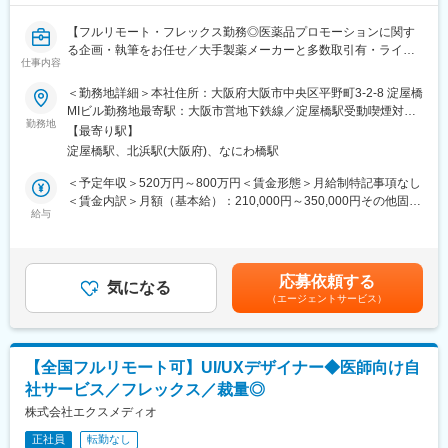
方の歯の悩みを解決したいとブランドを育ててきた結果、既に10
万人以上の患者様が笑顔になるお手伝いをしてきました。
【フルリモート・フレックス勤務◎医薬品プロモーションに関す
2022年6月にマーケティングに特化した子会社である
る企画・執筆をお任せ／大手製薬メーカーと多数取引有・ライタ
SheepMedical Technologies株式会社を設立、また同年9月にはク
仕事内容
ー所属業界No.1】
リニックの運営支援を提供する子会社アルディバラン株式会社を
＜勤務地詳細＞本社住所：大阪府大阪市中央区平野町3-2-8 淀屋橋
設立し、キレイライン矯正だけにとどまらず幅広い歯科の領域で
【はじめに】
MIビル勤務地最寄駅：大阪市営地下鉄線／淀屋橋駅受動喫煙対
患者様を笑顔にするサービスを展開しております。
本求人はメディカルライターの募集です。医薬品に関する資料
勤務地
策：屋内全面禁煙変更の範囲：会社の定める事業所（リモートワ
【最寄り駅】
（パンフレットや冊子など）の企画～制作までをお任せします。
ーク含む）
変更の範囲：会社の定める業務
淀屋橋駅、北浜駅(大阪府)、なにわ橋駅
※薬効・薬理作用・成分解説などが書かれた製品情報などのプロモ
ーションです。
＜予定年収＞520万円～800万円＜賃金形態＞月給制特記事項なし
＜賃金内訳＞月額（基本給）：210,000円～350,000円その他固定
【職務内容】
給与
手当/月：22,000円～40,000円＜月給＞232,000円～390,000円＜
■顧客とのミーティング・ディスカッション（ご要望等をヒアリン
昇給有無＞有＜残業手当＞有＜給与補足＞■賞与：年2回（その他
グ）
決算賞与有り）■年収に関しては前職の経験を考慮いたします。■
■原稿作成に必要な情報収集：
昇給：有（年4回人事考課がありますが、原則評価が下がることは
応募依頼する
医学文献検索、お医者様や患者様へのインタビュー、座談会開
気になる
ありません）賃金はあくまでも目安の金額であり、選考を通じて
（エージェントサービス）
催、学会取材などから情報を収集いただきます。
上下する可能性があります。月給(月額)は固定手当を含めた表記で
■原稿作成：
す。
患者様や一般の方向けへの作成もあるため、難しい内容を理解し
やすく、科学的に正しく作成いただきます。
【全国フルリモート可】UI/UXデザイナー◆医師向け自
社サービス／フレックス／裁量◎
【取り扱い製品例】
■医療用医薬品の製品情報概要
株式会社エクスメディオ
■効果効能や臨床試験等のパンフレット
正社員
転勤なし
■座談会等の記録集