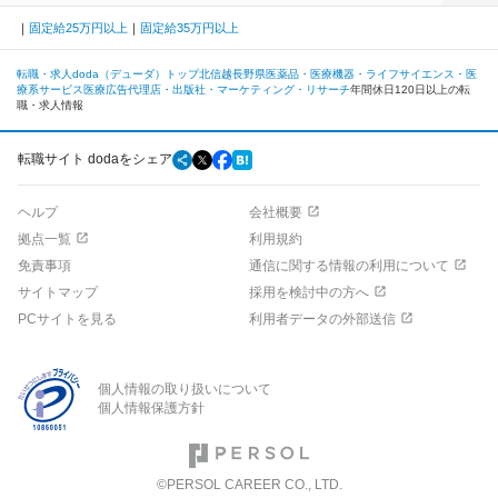
固定給25万円以上
固定給35万円以上
転職・求人doda（デューダ）トップ
北信越
長野県
医薬品・医療機器・ライフサイエンス・医
療系サービス
医療広告代理店・出版社・マーケティング・リサーチ
年間休日120日以上の転
職・求人情報
転職サイト dodaをシェア
ヘルプ
会社概要
拠点一覧
利用規約
免責事項
通信に関する情報の利用について
サイトマップ
採用を検討中の方へ
PCサイトを見る
利用者データの外部送信
個人情報の取り扱いについて
個人情報保護方針
©PERSOL CAREER CO., LTD.