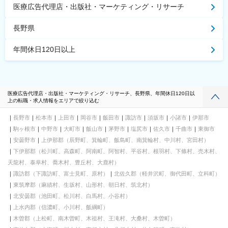
医療広告代理店・出版社・マーケティング・リサーチ
長野県
年間休日120日以上
医療広告代理店・出版社・マーケティング・リサーチ、長野県、年間休日120日以
上の転職・求人情報をエリアで絞り込む
長野市
松本市
上田市
岡谷市
飯田市
諏訪市
須坂市
小諸市
伊那市
駒ヶ根市
中野市
大町市
飯山市
茅野市
塩尻市
佐久市
千曲市
東御市
安曇野市
上伊那郡（辰野町、箕輪町、飯島町、南箕輪村、中川村、宮田村）
下伊那郡（松川町、高森町、阿南町、阿智村、平谷村、根羽村、下條村、売木村、
天龍村、泰阜村、喬木村、豊丘村、大鹿村）
諏訪郡（下諏訪町、富士見町、原村）
北佐久郡（軽井沢町、御代田町、立科町）
東筑摩郡（麻績村、生坂村、山形村、朝日村、筑北村）
北安曇郡（池田町、松川村、白馬村、小谷村）
上水内郡（信濃町、小川村、飯綱町）
木曽郡（上松町、南木曽町、木祖村、王滝村、大桑村、木曽町）