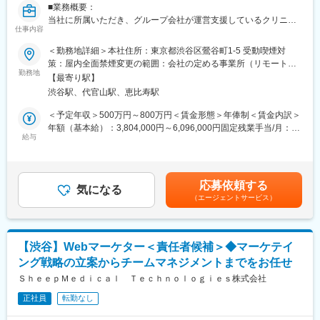
構築などもお任せしたいと思っています。
■業務概要：
当社に所属いただき、グループ会社が運営支援しているクリニッ
■組織構成
仕事内容
クのマーケティングを行うチームのリーダー候補です。
メンバーは約20名程度です。その中で部署に分かれ、ご自身の得
＜勤務地詳細＞本社住所：東京都渋谷区鶯谷町1-5 受動喫煙対
意とする分野で活躍いただいております。
■業務内容詳細：
策：屋内全面禁煙変更の範囲：会社の定める事業所（リモートワ
30代～40代のメンバーがほとんどで、若手にも活躍のチャンスが
◇2名～のチームマネジメント
勤務地
ーク含む）
あります。
【最寄り駅】
◇予実管理
遠方のメンバーもいるため、フルリモートが基本となります。そ
渋谷駅、代官山駅、恵比寿駅
◇予算計画策定
のため、メンバーとのやり取りはオンライン中心です。
◇マーケティング戦略・戦術立案／実行
＜予定年収＞500万円～800万円＜賃金形態＞年俸制＜賃金内訳＞
◇プロジェクトマネジメント
年額（基本給）：3,804,000円～6,096,000円固定残業手当/月：
■業務の魅力
※プレイングマネージャーとして、歯科矯正領域のマーケティング
給与
99,000円～159,000円（固定残業時間40時間0分/月）超過した時
急成長するクリニック支援と、歴史あるマウスピース矯正ブラン
戦略～実行まですべてお任せします。当社オリジナルの矯正プロ
間外労働の残業手当は追加支給＜月額＞416,000円～667,000円
ド『キレイライン矯正』の両マーケティングに関われる環境があ
ダクトのマーケティングに携われる他、店舗/エリアマーケティン
（12分割）（一律手当を含む）＜昇給有無＞有＜残業手当＞有賃
ります。
グのご経験も積むことが可能です。
金はあくまでも目安の金額であり、選考を通じて上下する可能性
そのため、「来院率」や「契約率」、売上といった事業の根幹デ
応募依頼する
気になる
があります。月給(月額)は固定手当を含めた表記です。
ータまで把握したマーケティングが可能です。
（エージェントサービス）
■事業概要：
そのデータを武器に、事業収益に直結する本質的な分析・施策を
親会社であるSheepMedical株式会社では、マウスピース矯正で国
立案し、自分の運用でクリニックのリードが増え、契約数が伸
内トップクラスの実績を持つキレイライン矯正のマウスピース等
び、売上が上がっていくという手触り感を感じられる業務です。
矯正器具の製造・販売を行っています。
【渋谷】Webマーケター＜責任者候補＞◆マーケテイ
キレイライン矯正は、美容クリニックや大手脱毛クリニックの立
変更の範囲：会社の定める業務
ング戦略の立案からチームマネジメントまでをお任せ
ち上げを行った医師でもある当社CEOと、業界で名前の知られる
マーケティング会社の代表がタッグを組み「矯正を通じて笑顔に
ＳｈｅｅｐＭｅｄｉｃａｌ Ｔｅｃｈｎｏｌｏｇｉｅｓ株式会社
なる人を増やしたい」という志によって生まれたブランドです。
正社員
転勤なし
『高額でハードルが高い』という従来のイメージを変え、多くの
方の歯の悩みを解決したいとブランドを育ててきた結果、既に10