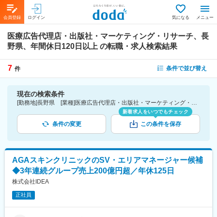
会員登録
ログイン
気になる
メニュー
医療広告代理店・出版社・マーケティング・リサーチ、長
野県、年間休日120日以上
の転職・求人検索結果
7
条件で並び替え
件
現在の検索条件
[勤務地]長野県 [業種]医療広告代理店・出版社・マーケティング・リサーチ-医薬品・医療機器・ライフサイエンス・医療系サービス [こだわり条件ピックアップ]年間休日120日以上 [詳細条件](休日・働き方)年間休日120日以上
新着求人をいつでもチェック
条件の変更
この条件を保存
AGAスキンクリニックのSV・エリアマネージャー候補
◆3年連続グループ売上200億円超／年休125日
株式会社IDEA
正社員