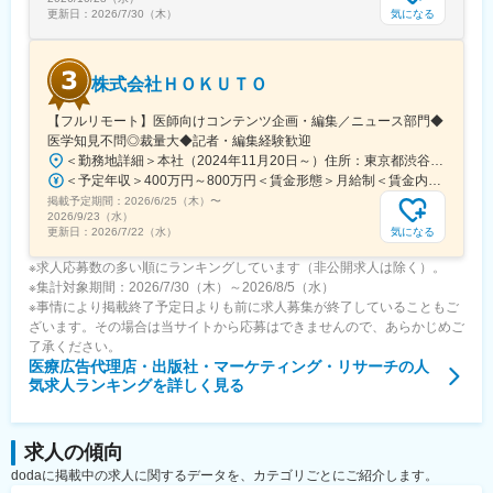
気になる
更新日：
2026/7/30（木）
変更の範囲：会社の定める業務
株式会社ＨＯＫＵＴＯ
【フルリモート】医師向けコンテンツ企画・編集／ニュース部門◆
医学知見不問◎裁量大◆記者・編集経験歓迎
＜勤務地詳細＞本社（2024年11月20日～）住所：東京都渋谷区渋谷一丁目12番2 クロスオフィス渋谷311受動喫煙対策：屋内全面禁煙変更の範囲：会社の定める事業所（リモートワーク含む）
＜予定年収＞400万円～800万円＜賃金形態＞月給制＜賃金内訳＞月額（基本給）：241,565円～483,130円固定残業手当/月：91,768円～183,536円（固定残業時間45時間0分/月）超過した時間外労働の残業手当は追加支給＜月給＞333,333円～666,666円（一律手当を含む）＜昇給有無＞有＜残業手当＞有＜給与補足＞※実績やご経験、スキルを考慮し、当社規定に基づいて決定します。賃金はあくまでも目安の金額であり、選考を通じて上下する可能性があります。月給(月額)は固定手当を含めた表記です。
掲載予定期間：
2026/6/25（木）
〜
2026/9/23（水）
気になる
更新日：
2026/7/22（水）
※求人応募数の多い順にランキングしています（非公開求人は除く）。
※集計対象期間：2026/7/30（木）～2026/8/5（水）
※事情により掲載終了予定日よりも前に求人募集が終了していることもご
ざいます。その場合は当サイトから応募はできませんので、あらかじめご
了承ください。
医療広告代理店・出版社・マーケティング・リサーチ
の人
気求人ランキングを詳しく見る
求人の傾向
dodaに掲載中の求人に関するデータを、カテゴリごとにご紹介します。