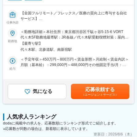
■MRの研修テキスト
■患者向け説明冊子
【全国フルリモート／フレックス／医療の質向上に寄与する自社
■Webサイトをはじめとする各種デジタル資材等
サービス】
仕事内容
【組織体制】
医師専用Webサービス・アプリを運営する当社にて、「ヒポク
＜勤務地詳細＞本社住所：東京都渋谷区千駄ヶ谷5-15-6 VORT
企画制作部は20名程度の部署になります。チーム体制で業務を行
ラ」のUI/UXデザイナーをお任せします。
代々木5F勤務地最寄駅：JR各線／代々木駅受動喫煙対策：屋内全
っており、1チームにつき5～7名で構成さています。製薬企業か
勤務地
面禁煙変更の範囲：会社の定める事業所（リモートワーク含む）
ら転職してきた方が多くいらっしゃり、経験・知識豊富なスタッ
【最寄り駅】
■業務内容：
フが揃っています。
代々木駅、北参道駅、南新宿駅
医師という専門性の高いユーザーに向き合い、プロダクト・マー
ケティング・ブランディングまで横断的に関わることができま
＜予定年収＞450万円～800万円＜賃金形態＞月給制＜賃金内訳＞
【キャリアパス】
す。PM・開発ディレクター・エンジニアと連携しながら、UI/UX
月額（基本給）：299,000円～488,000円その他固定手当/月：
ゆくゆくは販促資材の企画立案もお任せしたいと考えています。
にとどまらず、メール・広告・紙媒体まで、ユーザー体験を一貫
給与
10,000円固定残業手当/月：108,700円～175,100円（固定残業時
スケジュール作成から編集作業、デザイナーとの打合せ、クライ
して設計できる裁量のあるポジションです。中長期にわたる弊社
間45時間0分/月）超過した時間外労働の残業手当は追加支給＜月
アント(製薬企業)へのプレゼンテーションなど、業務の最初から最
が運営する医師向けWebサービス・アプリのブランディングも担
給＞417,700円～673,100円（一律手当を含む）＜昇給有無＞有＜
後まで携わるため、プランナーとしての力量やディレクション能
っていただきたいと考えています。
残業手当＞有＜給与補足＞■上記「その他固定手当」：在宅勤務手
力も身につきます。
応募依頼する
気になる
当賃金はあくまでも目安の金額であり、選考を通じて上下する可
（エージェントサービス）
■具体的には：
能性があります。月給(月額)は固定手当を含めた表記です。
【弊社の特徴】
・医師向けWebサービス・サイト・アプリに関するUI/UXデザイ
■ライター所属数は業界1位：
ン
業界内でも圧倒的に多くのライターが所属しているため、同社の
・サイト内に掲載される広告LPのデザイン
制作物・クオリティには定評があります。未経験から育て上げる
人気求人ランキング
・HTMLメールや広告バナー・SNS画像などWEBマーケティング
文化もある一方で、プロ集団として日々サービスクオリティの向
dodaに掲載中の求人を、応募数順にランキング形式でご紹介します。
に必要なデザイン
上に努めています。
※応募数が同数の場合は、新着順に表示しています。
・学会で配るチラシやリーフレット・会員獲得のためのダイレク
■グループ会社（医療系出版社）の創刊数も業界1位：
トメールのデザイン
更新日：
2026/8/6（木）