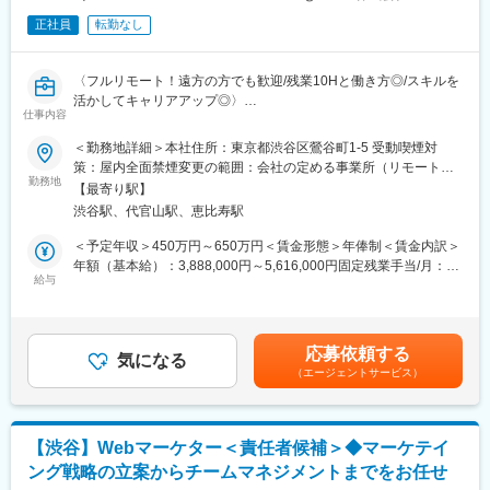
※ご本人の意向および試用期間中の業務状況などを踏まえて適材適
変更の範囲：会社の定める業務
正社員
転勤なし
所を判断していきます。
※少数精鋭で実力主義、かつ積極性・協力性・スピードを重んじる
組織です。
〈フルリモート！遠方の方でも歓迎/残業10Hと働き方◎/スキルを
早期にチームリードをお任せするケースもあります。
活かしてキャリアアップ◎〉
仕事内容
■組織体制※製薬事業部
■業務概要：
＜勤務地詳細＞本社住所：東京都渋谷区鶯谷町1-5 受動喫煙対
ディレクター、UXUIデザイナー、エンジニア（バックエンド、フ
グループ会社が運営支援している全国23院の歯科クリニックのマ
策：屋内全面禁煙変更の範囲：会社の定める事業所（リモートワ
ロントエンド、インフラ、AI各種在籍。業務委託・外注含む）で
ーケティングに携わっていただくポジションです。toC領域での
勤務地
ーク含む）
プロダクトチームを組成。現PdMは業務委託で活躍されており、
【最寄り駅】
GoogleやYahoo！リスティング広告やSEOをメインに活躍されて
今回は正社員のプロダクトマネージャーとして中心的な役割をお
渋谷駅、代官山駅、恵比寿駅
来られた方を募集しています。
任せいたします。
歯科矯正マーケティングの領域において、国内トップクラスのノ
＜予定年収＞450万円～650万円＜賃金形態＞年俸制＜賃金内訳＞
※医療業界経験者も居りますので、業界知識は不問です。
ウハウをもつマーケターと一緒に業務を行っていただけます。
年額（基本給）：3,888,000円～5,616,000円固定残業手当/月：
そして、クリニックのリード獲得だけでなく、その後のクリニッ
給与
51,000円～74,000円（固定残業時間20時間0分/月）超過した時間
■働き方
クへの来院率や契約率まで、自社データをフル活用したマーケテ
外労働の残業手当は追加支給＜月額＞375,000円～542,000円（12
残業時間は10～20時間程とワークライフバランスを整えやすい環
ィングにも携われます。
分割）（一律手当を含む）＜昇給有無＞有＜残業手当＞有賃金は
境です。
あくまでも目安の金額であり、選考を通じて上下する可能性があ
全国フルリモート制を導入しており、場所を縛られず拡大中の自
応募依頼する
■業務内容詳細：
気になる
ります。月給(月額)は固定手当を含めた表記です。
社サービスに携わりたい方にお勧めです。
（エージェントサービス）
◇マーケティング戦略の立案・遂行
四半期に一回程度の対面で会うキックオフの機会もご用意してお
・分析した数値・市場のトレンドを元に、担当する事業の売上を
ります。
最大化するためのマーケティング戦略の立案・遂行
◇各WEB媒体の広告運用と関連業務全般
変更の範囲：会社の定める業務
【渋谷】Webマーケター＜責任者候補＞◆マーケテイ
・Googleリスティング広告、SNS広告を中心に運用
ング戦略の立案からチームマネジメントまでをお任せ
・LPOの企画立案からLP制作のディレクション・広告バナー／動