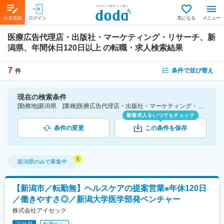
会員登録
ログイン
気になる
メニュー
医療広告代理店・出版社・マーケティング・リサーチ、新
潟県、年間休日120日以上
の転職・求人検索結果
7
条件で並び替え
件
現在の検索条件
[勤務地]新潟県 [業種]医療広告代理店・出版社・マーケティング・リサーチ-医薬品・医療機器・ライフサイエンス・医療系サービス [こだわり条件ピックアップ]年間休日120日以上 [詳細条件](休日・働き方)年間休日120日以上
新着求人をいつでもチェック
条件の変更
この条件を保存
新潟県
のみで募集中
【新潟市／転勤無】ヘルスケアの提案営業※年休120日
／働きやすさ◎／新潟大学医学部発ベンチャー
株式会社アイセック