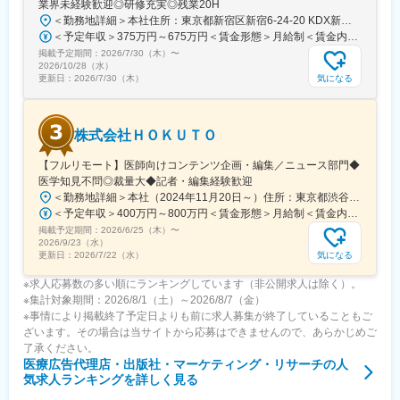
業界未経験歓迎◎研修充実◎残業20H
良い医療を届けることにつながっています。単なる情報共有にと
＜勤務地詳細＞本社住所：東京都新宿区新宿6-24-20 KDX新宿6丁目ビル10F勤務地最寄駅：都営大江戸線、東京メトロ副都心線／東新宿駅受動喫煙対策：屋内全面禁煙変更の範囲：会社の定める事業所（リモートワーク含む）
どまらず、医師同士の相互支援を通じて臨床力とモチベーション
＜予定年収＞375万円～675万円＜賃金形態＞月給制＜賃金内訳＞月額（基本給）：250,000円～450,000円＜月給＞250,000円～450,000円＜昇給有無＞有＜残業手当＞有＜給与補足＞■賞与：年2回※25年度実績4.08ヶ月分■昇給：年1回賃金はあくまでも目安の金額であり、選考を通じて上下する可能性があります。月給(月額)は固定手当を含めた表記です。
を高める仕組みを提供している点が、当社サービスの大きな強み
掲載予定期間：
2026/7/30（木）
〜
となっています。
2026/10/28（水）
気になる
更新日：
2026/7/30（木）
変更の範囲：会社の定める業務
株式会社ＨＯＫＵＴＯ
【フルリモート】医師向けコンテンツ企画・編集／ニュース部門◆
医学知見不問◎裁量大◆記者・編集経験歓迎
＜勤務地詳細＞本社（2024年11月20日～）住所：東京都渋谷区渋谷一丁目12番2 クロスオフィス渋谷311受動喫煙対策：屋内全面禁煙変更の範囲：会社の定める事業所（リモートワーク含む）
＜予定年収＞400万円～800万円＜賃金形態＞月給制＜賃金内訳＞月額（基本給）：241,565円～483,130円固定残業手当/月：91,768円～183,536円（固定残業時間45時間0分/月）超過した時間外労働の残業手当は追加支給＜月給＞333,333円～666,666円（一律手当を含む）＜昇給有無＞有＜残業手当＞有＜給与補足＞※実績やご経験、スキルを考慮し、当社規定に基づいて決定します。賃金はあくまでも目安の金額であり、選考を通じて上下する可能性があります。月給(月額)は固定手当を含めた表記です。
掲載予定期間：
2026/6/25（木）
〜
2026/9/23（水）
気になる
更新日：
2026/7/22（水）
※求人応募数の多い順にランキングしています（非公開求人は除く）。
※集計対象期間：2026/8/1（土）～2026/8/7（金）
※事情により掲載終了予定日よりも前に求人募集が終了していることもご
ざいます。その場合は当サイトから応募はできませんので、あらかじめご
了承ください。
医療広告代理店・出版社・マーケティング・リサーチ
の人
気求人ランキングを詳しく見る