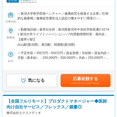
正社員
転勤なし
～新潟大学医学部発ベンチャー／健康経営を推進する企業／圧倒
的な裁量権／健康経営優良法人認定の働きやすい環境◎～
仕事内容
当社は、ヘルスケアのビッグデータを活用し、新潟県の健康な生
＜勤務地詳細＞新本社住所：新潟県新潟市中央区学校長通2-5274-
活と環境の向上・健康文化の創造に取り組んでいます。
1 新潟大学ライフイノベーションハブ内受動喫煙対策：屋内全面
CEO直下部署にて、toC、toB向けのサービス・プロダクトの提案
勤務地
禁煙変更の範囲：会社の定める事業所
【最寄り駅】
営業をお任せします。
白山駅(新潟県)、新潟駅、関屋駅(新潟県)
■具体的には：
＜予定年収＞350万円～650万円＜賃金形態＞月給制＜賃金内訳＞
・ヒアリング…企業の健康経営担当者等顧客のカウンターにた
月額（基本給）：250,000円～500,000円＜月給＞250,000円～
ち、ヒアリンク・課題の整理を行います。
給与
500,000円＜昇給有無＞有＜残業手当＞有＜給与補足＞※年収はス
・ソリューションの企画・提案…経営企画チームへ顧客の課題・
キル、経験等を踏まえ決定します。■昇給：あり■賞与：あり（年
ニーズを共有。提案を実施します。
1～2回※業績に応じて）賃金はあくまでも目安の金額であり、選
・カスタマーサポート／サクセス業務…顧客のサービス導入にむ
考を通じて上下する可能性があります。月給(月額)は固定手当を含
応募依頼する
けた支援、導入前後の課題ヒアリング、顧客情報の管理等を行い
気になる
めた表記です。
（エージェントサービス）
ます。
■働く魅力：
◎急拡大の医療マーケットで国・自治体・大学を巻き込みながら
【全国フルリモート】プロダクトマネージャー◆医師
社会貢献を実感できます。
向け自社サービス／フレックス／裁量◎
◎新潟×大学発スタートアップというポジションのおかげで強力な
組織体制が実現できてます。「新潟大学発ベンチャー称号認定制
株式会社エクスメディオ