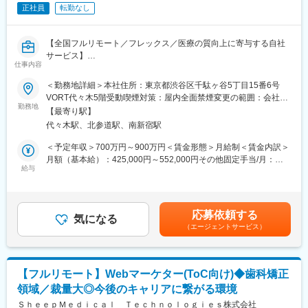
度」第1号です。
正社員
転勤なし
◎「健康」という人生を彩るための重要領域で仕事ができるの
で、自分の仕事に誇りが持てます。
◎“圧倒的な裁量”を持ちながら、ブルーオーシャンの事業立地で組
【全国フルリモート／フレックス／医療の質向上に寄与する自社
織拡大を経験できます。
サービス】
◎「従業員の健康」を最優先とした働き方・環境づくりを推進し
仕事内容
ています。
■担当業務
＜勤務地詳細＞本社住所：東京都渋谷区千駄ヶ谷5丁目15番6号
働く場所としての”充実度“が高いオフィスで、コワーキングスペー
「ヒポクラ」という医師専用のWebサービスのプロダクトマネー
VORT代々木5階受動喫煙対策：屋内全面禁煙変更の範囲：会社の
スも併設しています。健康経営優良法人2024 (中小企業法人部門)
ジャーをお任せします。
勤務地
定める事業所（リモートワーク含む）
「ブライト500」認定されています。
【最寄り駅】
◎「健康」への想いをブラさず、社長を筆頭に良好な人間関係が
代々木駅、北参道駅、南新宿駅
「ヒポクラ」：約75,000人以上の医師が参加する日本最大級の医
築けています。
師専用SNS。医師が専門外の事象に遭遇した際に他の医師より知
＜予定年収＞700万円～900万円＜賃金形態＞月給制＜賃金内訳＞
見を得られるオンライン医局”として拡大中。
月額（基本給）：425,000円～552,000円その他固定手当/月：
■当社について：
給与
10,000円固定残業手当/月：153,000円～197,600円（固定残業時
◇新潟大学発ベンチャー認定企業の第1号として創業しました。ヘ
■具体的な業務内容
間45時間0分/月）超過した時間外労働の残業手当は追加支給＜月
ルスケアのビッグデータの分析を基に科学的エビデンスを確立
・プロダクトのビジョンと戦略の策定・推進
給＞588,000円～759,600円（一律手当を含む）＜昇給有無＞有＜
し、課題の抽出から提言まで行っています。
・市場・競合・ユーザー分析
残業手当＞有＜給与補足＞固定手当として、在宅勤務手当(月1万
◇自治体や企業様を通じて、「生きていると自然と健康になる仕
応募依頼する
・新サービス、新機能の企画、要件定義、仕様策定
気になる
円)がございます。賃金はあくまでも目安の金額であり、選考を通
組み」を、新潟県全体で作っていきたいと考えています。
（エージェントサービス）
※最近の新機能例：診断RPG
じて上下する可能性があります。月給(月額)は固定手当を含めた表
・既存サービス、企画の運用・改善
記です。
＜事業内容＞
・開発チーム（エンジニア、デザイナー等）との連携とディレク
・ヘルスケアのビッグデータ分析事業
ション
・オンライン健康教育
【フルリモート】Webマーケター(ToC向け)◆歯科矯正
・KPIの設定と進捗管理、データに基づいた改善策の立案と実行
・オンライン健康相談事業
領域／裁量大◎今後のキャリアに繋がる環境
・ロードマップの作成と管理
・健康経営の推進事業
・部門間（経営層、営業、マーケティング等）の調整
ＳｈｅｅｐＭｅｄｉｃａｌ Ｔｅｃｈｎｏｌｏｇｉｅｓ株式会社