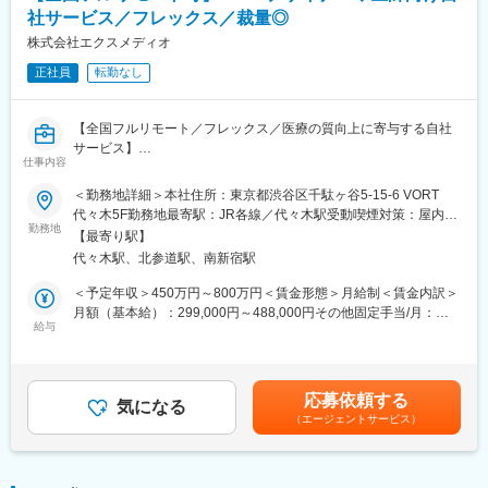
社サービス／フレックス／裁量◎
【取り扱い製品例】
■医療用医薬品の製品情報概要
株式会社エクスメディオ
■効果効能や臨床試験等のパンフレット
正社員
転勤なし
■座談会等の記録集
■MRの研修テキスト
■患者向け説明冊子
【全国フルリモート／フレックス／医療の質向上に寄与する自社
■Webサイトをはじめとする各種デジタル資材等
サービス】
仕事内容
【組織体制】
医師専用Webサービス・アプリを運営する当社にて、「ヒポク
＜勤務地詳細＞本社住所：東京都渋谷区千駄ヶ谷5-15-6 VORT
企画制作部は20名程度の部署になります。チーム体制で業務を行
ラ」のUI/UXデザイナーをお任せします。
代々木5F勤務地最寄駅：JR各線／代々木駅受動喫煙対策：屋内全
っており、1チームにつき5～7名で構成さています。製薬企業か
勤務地
面禁煙変更の範囲：会社の定める事業所（リモートワーク含む）
ら転職してきた方が多くいらっしゃり、経験・知識豊富なスタッ
【最寄り駅】
■業務内容：
フが揃っています。
代々木駅、北参道駅、南新宿駅
医師という専門性の高いユーザーに向き合い、プロダクト・マー
ケティング・ブランディングまで横断的に関わることができま
＜予定年収＞450万円～800万円＜賃金形態＞月給制＜賃金内訳＞
【キャリアパス】
す。PM・開発ディレクター・エンジニアと連携しながら、UI/UX
月額（基本給）：299,000円～488,000円その他固定手当/月：
ゆくゆくは販促資材の企画立案もお任せしたいと考えています。
にとどまらず、メール・広告・紙媒体まで、ユーザー体験を一貫
給与
10,000円固定残業手当/月：108,700円～175,100円（固定残業時
スケジュール作成から編集作業、デザイナーとの打合せ、クライ
して設計できる裁量のあるポジションです。中長期にわたる弊社
間45時間0分/月）超過した時間外労働の残業手当は追加支給＜月
アント(製薬企業)へのプレゼンテーションなど、業務の最初から最
が運営する医師向けWebサービス・アプリのブランディングも担
給＞417,700円～673,100円（一律手当を含む）＜昇給有無＞有＜
後まで携わるため、プランナーとしての力量やディレクション能
っていただきたいと考えています。
残業手当＞有＜給与補足＞■上記「その他固定手当」：在宅勤務手
力も身につきます。
応募依頼する
気になる
当賃金はあくまでも目安の金額であり、選考を通じて上下する可
（エージェントサービス）
■具体的には：
能性があります。月給(月額)は固定手当を含めた表記です。
【弊社の特徴】
・医師向けWebサービス・サイト・アプリに関するUI/UXデザイ
■ライター所属数は業界1位：
ン
業界内でも圧倒的に多くのライターが所属しているため、同社の
・サイト内に掲載される広告LPのデザイン