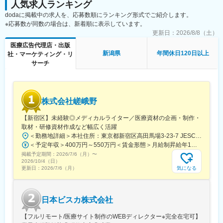
制作物・クオリティには定評があります。未経験から育て上げる
人気求人ランキング
・HTMLメールや広告バナー・SNS画像などWEBマーケティング
文化もある一方で、プロ集団として日々サービスクオリティの向
dodaに掲載中の求人を、応募数順にランキング形式でご紹介します。
に必要なデザイン
上に努めています。
※応募数が同数の場合は、新着順に表示しています。
・学会で配るチラシやリーフレット・会員獲得のためのダイレク
■グループ会社（医療系出版社）の創刊数も業界1位：
トメールのデザイン
更新日：
2026/8/8（土）
グループ会社であるメディカルレビュー社は業界内でトップの自
医療広告代理店・出版
社創刊数を誇っており、そのグループ会社である同社はその創刊
■働き方
新潟県
年間休日120日以上
社・マーケティング・リ
数の多さを支えています。
残業時間は10～20時間程とワークライフバランスを整えやすい環
サーチ
境です。
変更の範囲：会社の定める業務
全国フルリモート制を導入しており、場所を縛られず拡大中の自
社サービスに携わりたい方にお勧めです。
四半期に一回程度の対面で会うキックオフの機会もご用意してお
株式会社嵯峨野
ります。
【新宿区】未経験◎メディカルライター／医療資材の企画・制作・
■当社について：
取材・研修資材作成など幅広く活躍
当社は、「テクノロジーの力で人々の健康寿命を延ばす」ことを
＜勤務地詳細＞本社住所：東京都新宿区高田馬場3-23-7 JESCO高田馬場3F受動喫煙対策：屋内全面禁煙変更の範囲：会社の定める事業所（リモートワーク含む）
理念に掲げ、医師専用のWebサービスやアプリを展開していま
＜予定年収＞400万円～550万円＜賃金形態＞月給制昇給年1回、賞与年2回（実績）＜賃金内訳＞月額（基本給）：250,000円～350,000円＜月給＞250,000円～350,000円＜昇給有無＞有＜残業手当＞有＜給与補足＞経験・能力を考慮して決定します賃金はあくまでも目安の金額であり、選考を通じて上下する可能性があります。月給(月額)は固定手当を含めた表記です。
す。
掲載予定期間：
2026/7/6（月）
〜
2026/10/4（日）
当社が提供する「ヒポクラ」は、約70,000人以上の医師が参加す
気になる
更新日：
2026/7/6（月）
る日本最大級の医師専用SNSであり、診療科や地域を超えて医師
同士がつながり、日々の臨床現場での疑問や知見を共有できる“オ
ンライン医局”として多くの医師に活用されています。
日本ビスカ株式会社
コミュニティを通じて、医師は他の専門領域の知見を得たり、診
【フルリモート/医療サイト制作のWEBディレクター※完全在宅可】
療の選択肢を広げたりすることができ、結果的に患者さんにより