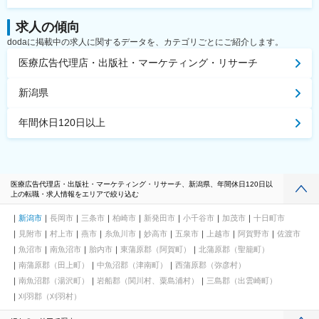
求人の傾向
dodaに掲載中の求人に関するデータを、カテゴリごとにご紹介します。
医療広告代理店・出版社・マーケティング・リサーチ
新潟県
年間休日120日以上
医療広告代理店・出版社・マーケティング・リサーチ、新潟県、年間休日120日以
上の転職・求人情報をエリアで絞り込む
新潟市
長岡市
三条市
柏崎市
新発田市
小千谷市
加茂市
十日町市
見附市
村上市
燕市
糸魚川市
妙高市
五泉市
上越市
阿賀野市
佐渡市
魚沼市
南魚沼市
胎内市
東蒲原郡（阿賀町）
北蒲原郡（聖籠町）
南蒲原郡（田上町）
中魚沼郡（津南町）
西蒲原郡（弥彦村）
南魚沼郡（湯沢町）
岩船郡（関川村、粟島浦村）
三島郡（出雲崎町）
刈羽郡（刈羽村）