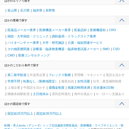
ほかのエリアで探す
富山県
石川県
福井県
長野県
ほかの業種で探す
医薬品メーカー業界
医療機器メーカー業界
医薬品卸
医療機器卸
CRO
病院・大学病院・クリニック
調剤薬局・ドラッグストア業界
バイオベンチャー業界
大学・研究施設
介護・福祉関連サービス
その他医療関連
診断薬・臨床検査機器・臨床検査試薬メーカー
SMO
CSO
CMO
医療コンサルティング
ほかのこだわり条件で探す
第二新卒歓迎
外資系企業
フレックス勤務
管理職・マネジャー
英語を活かす
学歴不問
転勤なし（勤務地限定）
服装自由
女性活躍
社宅・家賃補助制度
上場企業
中国語を活かす
退職金制度
残業20時間未満
完全週休2日制
職種未経験歓迎
土日祝休み
原則定時退社
海外出張あり
U・Iターン支援あり
ほかの固定給で探す
固定給25万円以上
固定給35万円以上
転職・求人doda（デューダ）トップ
北信越
新潟県
医薬品・医療機器・ライフサイエンス・医