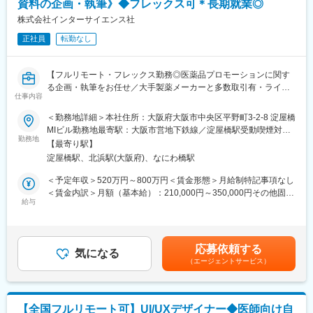
資料の企画・執筆》◆フレックス可＊長期就業◎
ち上げを行った医師でもある当社CEOと、業界で名前の知られる
マーケティング会社の代表がタッグを組み「矯正を通じて笑顔に
株式会社インターサイエンス社
なる人を増やしたい」という志によって生まれたブランドです。
正社員
転勤なし
『高額でハードルが高い』という従来のイメージを変え、多くの
方の歯の悩みを解決したいとブランドを育ててきた結果、既に10
万人以上の患者様が笑顔になるお手伝いをしてきました。
【フルリモート・フレックス勤務◎医薬品プロモーションに関す
2022年6月にマーケティングに特化した子会社である
る企画・執筆をお任せ／大手製薬メーカーと多数取引有・ライタ
SheepMedical Technologies株式会社を設立、また同年9月にはク
仕事内容
ー所属業界No.1】
リニックの運営支援を提供する子会社アルディバラン株式会社を
＜勤務地詳細＞本社住所：大阪府大阪市中央区平野町3-2-8 淀屋橋
設立し、キレイライン矯正だけにとどまらず幅広い歯科の領域で
【はじめに】
MIビル勤務地最寄駅：大阪市営地下鉄線／淀屋橋駅受動喫煙対
患者様を笑顔にするサービスを展開しております。
本求人はメディカルライターの募集です。医薬品に関する資料
勤務地
策：屋内全面禁煙変更の範囲：会社の定める事業所（リモートワ
【最寄り駅】
（パンフレットや冊子など）の企画～制作までをお任せします。
ーク含む）
変更の範囲：会社の定める業務
淀屋橋駅、北浜駅(大阪府)、なにわ橋駅
※薬効・薬理作用・成分解説などが書かれた製品情報などのプロモ
ーションです。
＜予定年収＞520万円～800万円＜賃金形態＞月給制特記事項なし
＜賃金内訳＞月額（基本給）：210,000円～350,000円その他固定
【職務内容】
給与
手当/月：22,000円～40,000円＜月給＞232,000円～390,000円＜
■顧客とのミーティング・ディスカッション（ご要望等をヒアリン
昇給有無＞有＜残業手当＞有＜給与補足＞■賞与：年2回（その他
グ）
決算賞与有り）■年収に関しては前職の経験を考慮いたします。■
■原稿作成に必要な情報収集：
昇給：有（年4回人事考課がありますが、原則評価が下がることは
応募依頼する
医学文献検索、お医者様や患者様へのインタビュー、座談会開
気になる
ありません）賃金はあくまでも目安の金額であり、選考を通じて
（エージェントサービス）
催、学会取材などから情報を収集いただきます。
上下する可能性があります。月給(月額)は固定手当を含めた表記で
■原稿作成：
す。
患者様や一般の方向けへの作成もあるため、難しい内容を理解し
やすく、科学的に正しく作成いただきます。
【全国フルリモート可】UI/UXデザイナー◆医師向け自