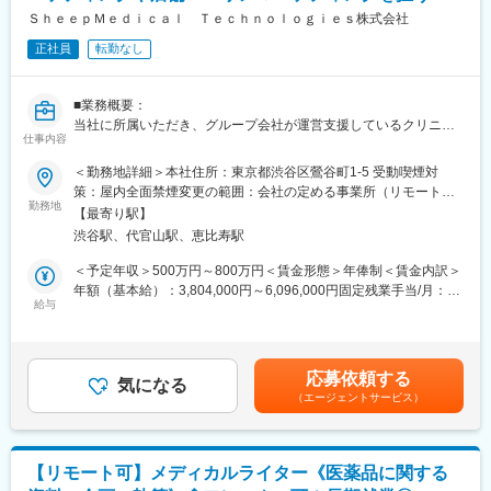
マーケティング会社の代表がタッグを組み「矯正を通じて笑顔に
ＳｈｅｅｐＭｅｄｉｃａｌ Ｔｅｃｈｎｏｌｏｇｉｅｓ株式会社
なる人を増やしたい」という志によって生まれたブランドです。
正社員
転勤なし
『高額でハードルが高い』という従来のイメージを変え、多くの
方の歯の悩みを解決したいとブランドを育ててきた結果、既に10
万人以上の患者様が笑顔になるお手伝いをしてきました。
■業務概要：
2022年6月にマーケティングに特化した子会社である
当社に所属いただき、グループ会社が運営支援しているクリニッ
SheepMedical Technologies株式会社を設立、また同年9月にはク
仕事内容
クのマーケティングを行うチームのリーダー候補です。
リニックの運営支援を提供する子会社アルディバラン株式会社を
＜勤務地詳細＞本社住所：東京都渋谷区鶯谷町1-5 受動喫煙対
設立し、キレイライン矯正だけにとどまらず幅広い歯科の領域で
■業務内容詳細：
策：屋内全面禁煙変更の範囲：会社の定める事業所（リモートワ
患者様を笑顔にするサービスを展開しております。
◇2名～のチームマネジメント
勤務地
ーク含む）
【最寄り駅】
◇予実管理
変更の範囲：会社の定める業務
渋谷駅、代官山駅、恵比寿駅
◇予算計画策定
◇マーケティング戦略・戦術立案／実行
＜予定年収＞500万円～800万円＜賃金形態＞年俸制＜賃金内訳＞
◇プロジェクトマネジメント
年額（基本給）：3,804,000円～6,096,000円固定残業手当/月：
※プレイングマネージャーとして、歯科矯正領域のマーケティング
給与
99,000円～159,000円（固定残業時間40時間0分/月）超過した時
戦略～実行まですべてお任せします。当社オリジナルの矯正プロ
間外労働の残業手当は追加支給＜月額＞416,000円～667,000円
ダクトのマーケティングに携われる他、店舗/エリアマーケティン
（12分割）（一律手当を含む）＜昇給有無＞有＜残業手当＞有賃
グのご経験も積むことが可能です。
金はあくまでも目安の金額であり、選考を通じて上下する可能性
応募依頼する
気になる
があります。月給(月額)は固定手当を含めた表記です。
（エージェントサービス）
■事業概要：
親会社であるSheepMedical株式会社では、マウスピース矯正で国
内トップクラスの実績を持つキレイライン矯正のマウスピース等
矯正器具の製造・販売を行っています。
【リモート可】メディカルライター《医薬品に関する
キレイライン矯正は、美容クリニックや大手脱毛クリニックの立