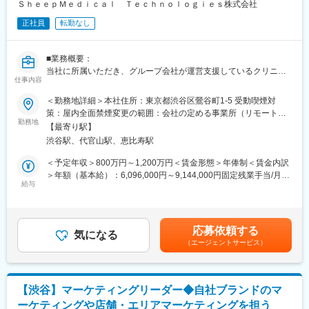
画広告／記事LP／LP／HP／ステップメール etc. の企画・ライテ
ＳｈｅｅｐＭｅｄｉｃａｌ Ｔｅｃｈｎｏｌｏｇｉｅｓ株式会社
ィング・制作ディレクション・制作物ディレクション業務に関わ
正社員
転勤なし
る社内、社外関係者との折衝
※スキル次第では、更に上流のペルソナ設計や適切な訴求プランの
構築などもお任せしたいと思っています。
■業務概要：
当社に所属いただき、グループ会社が運営支援しているクリニッ
■組織構成
仕事内容
クのマーケティングを行うチームの責任者候補です。
メンバーは約20名程度です。その中で部署に分かれ、ご自身の得
＜勤務地詳細＞本社住所：東京都渋谷区鶯谷町1-5 受動喫煙対
意とする分野で活躍いただいております。
■業務内容詳細：
策：屋内全面禁煙変更の範囲：会社の定める事業所（リモートワ
30代～40代のメンバーがほとんどで、若手にも活躍のチャンスが
◇マーケティング戦略の立案
勤務地
ーク含む）
あります。
【最寄り駅】
※分析した数値・市場のトレンドを元に、担当する事業の売上を最
遠方のメンバーもいるため、フルリモートが基本となります。そ
渋谷駅、代官山駅、恵比寿駅
大化するためのマーケティング戦略の立案・遂行
のため、メンバーとのやり取りはオンライン中心です。
◇事業計画の立案から実行まで
＜予定年収＞800万円～1,200万円＜賃金形態＞年俸制＜賃金内訳
※立案した戦略を軸に事業計画の立案から実行までをお任せしま
＞年額（基本給）：6,096,000円～9,144,000円固定残業手当/月：
■業務の魅力
す。
給与
159,000円～238,000円（固定残業時間40時間0分/月）超過した時
急成長するクリニック支援と、歴史あるマウスピース矯正ブラン
◇チームマネジメント
間外労働の残業手当は追加支給＜月額＞667,000円～1,000,000円
ド『キレイライン矯正』の両マーケティングに関われる環境があ
※立案した戦略に基づき各種KPIのクリアに向けてチームのマネジ
（12分割）（一律手当を含む）＜昇給有無＞有＜残業手当＞有賃
ります。
メントをお任せします。
金はあくまでも目安の金額であり、選考を通じて上下する可能性
そのため、「来院率」や「契約率」、売上といった事業の根幹デ
応募依頼する
気になる
があります。月給(月額)は固定手当を含めた表記です。
ータまで把握したマーケティングが可能です。
（エージェントサービス）
■事業概要：
そのデータを武器に、事業収益に直結する本質的な分析・施策を
親会社であるSheepMedical株式会社では、マウスピース矯正で国
立案し、自分の運用でクリニックのリードが増え、契約数が伸
内トップクラスの実績を持つキレイライン矯正のマウスピース等
び、売上が上がっていくという手触り感を感じられる業務です。
矯正器具の製造・販売を行っています。
【渋谷】マーケティングリーダー◆自社ブランドのマ
キレイライン矯正は、美容クリニックや大手脱毛クリニックの立
変更の範囲：会社の定める業務
ーケティングや店舗・エリアマーケティングを担う
ち上げを行った医師でもある当社CEOと、業界で名前の知られる