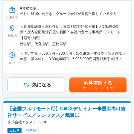
方の歯の悩みを解決したいとブランドを育ててきた結果、既に10
万人以上の患者様が笑顔になるお手伝いをしてきました。
■業務概要：
2022年6月にマーケティングに特化した子会社である
当社に所属いただき、グループ会社が運営支援しているクリニッ
SheepMedical Technologies株式会社を設立、また同年9月にはク
仕事内容
クのマーケティングを行うチームのリーダー候補です。
リニックの運営支援を提供する子会社アルディバラン株式会社を
＜勤務地詳細＞本社住所：東京都渋谷区鶯谷町1-5 受動喫煙対
設立し、キレイライン矯正だけにとどまらず幅広い歯科の領域で
■業務内容詳細：
策：屋内全面禁煙変更の範囲：会社の定める事業所（リモートワ
患者様を笑顔にするサービスを展開しております。
◇2名～のチームマネジメント
勤務地
ーク含む）
【最寄り駅】
◇予実管理
変更の範囲：会社の定める業務
渋谷駅、代官山駅、恵比寿駅
◇予算計画策定
◇マーケティング戦略・戦術立案／実行
＜予定年収＞500万円～800万円＜賃金形態＞年俸制＜賃金内訳＞
◇プロジェクトマネジメント
年額（基本給）：3,804,000円～6,096,000円固定残業手当/月：
※プレイングマネージャーとして、歯科矯正領域のマーケティング
給与
99,000円～159,000円（固定残業時間40時間0分/月）超過した時
戦略～実行まですべてお任せします。当社オリジナルの矯正プロ
間外労働の残業手当は追加支給＜月額＞416,000円～667,000円
ダクトのマーケティングに携われる他、店舗/エリアマーケティン
（12分割）（一律手当を含む）＜昇給有無＞有＜残業手当＞有賃
グのご経験も積むことが可能です。
金はあくまでも目安の金額であり、選考を通じて上下する可能性
応募依頼する
気になる
があります。月給(月額)は固定手当を含めた表記です。
（エージェントサービス）
■事業概要：
親会社であるSheepMedical株式会社では、マウスピース矯正で国
内トップクラスの実績を持つキレイライン矯正のマウスピース等
矯正器具の製造・販売を行っています。
【全国フルリモート可】UI/UXデザイナー◆医師向け自
キレイライン矯正は、美容クリニックや大手脱毛クリニックの立
社サービス／フレックス／裁量◎
ち上げを行った医師でもある当社CEOと、業界で名前の知られる
マーケティング会社の代表がタッグを組み「矯正を通じて笑顔に
株式会社エクスメディオ
なる人を増やしたい」という志によって生まれたブランドです。
正社員
転勤なし
『高額でハードルが高い』という従来のイメージを変え、多くの