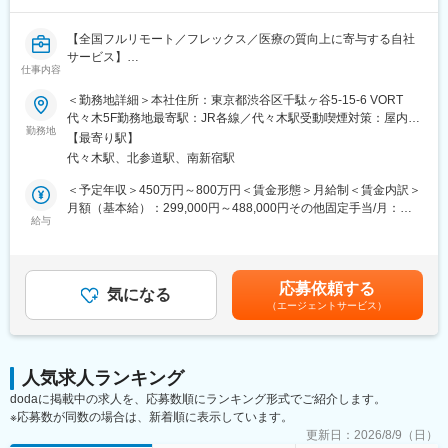
方の歯の悩みを解決したいとブランドを育ててきた結果、既に10
万人以上の患者様が笑顔になるお手伝いをしてきました。
【全国フルリモート／フレックス／医療の質向上に寄与する自社
2022年6月にマーケティングに特化した子会社である
サービス】
SheepMedical Technologies株式会社を設立、また同年9月にはク
仕事内容
リニックの運営支援を提供する子会社アルディバラン株式会社を
医師専用Webサービス・アプリを運営する当社にて、「ヒポク
＜勤務地詳細＞本社住所：東京都渋谷区千駄ヶ谷5-15-6 VORT
設立し、キレイライン矯正だけにとどまらず幅広い歯科の領域で
ラ」のUI/UXデザイナーをお任せします。
代々木5F勤務地最寄駅：JR各線／代々木駅受動喫煙対策：屋内全
患者様を笑顔にするサービスを展開しております。
勤務地
面禁煙変更の範囲：会社の定める事業所（リモートワーク含む）
【最寄り駅】
■業務内容：
変更の範囲：会社の定める業務
代々木駅、北参道駅、南新宿駅
医師という専門性の高いユーザーに向き合い、プロダクト・マー
ケティング・ブランディングまで横断的に関わることができま
＜予定年収＞450万円～800万円＜賃金形態＞月給制＜賃金内訳＞
す。PM・開発ディレクター・エンジニアと連携しながら、UI/UX
月額（基本給）：299,000円～488,000円その他固定手当/月：
にとどまらず、メール・広告・紙媒体まで、ユーザー体験を一貫
給与
10,000円固定残業手当/月：108,700円～175,100円（固定残業時
して設計できる裁量のあるポジションです。中長期にわたる弊社
間45時間0分/月）超過した時間外労働の残業手当は追加支給＜月
が運営する医師向けWebサービス・アプリのブランディングも担
給＞417,700円～673,100円（一律手当を含む）＜昇給有無＞有＜
っていただきたいと考えています。
残業手当＞有＜給与補足＞■上記「その他固定手当」：在宅勤務手
応募依頼する
気になる
当賃金はあくまでも目安の金額であり、選考を通じて上下する可
（エージェントサービス）
■具体的には：
能性があります。月給(月額)は固定手当を含めた表記です。
・医師向けWebサービス・サイト・アプリに関するUI/UXデザイ
ン
・サイト内に掲載される広告LPのデザイン
人気求人ランキング
・HTMLメールや広告バナー・SNS画像などWEBマーケティング
dodaに掲載中の求人を、応募数順にランキング形式でご紹介します。
に必要なデザイン
※応募数が同数の場合は、新着順に表示しています。
・学会で配るチラシやリーフレット・会員獲得のためのダイレク
トメールのデザイン
更新日：
2026/8/9（日）