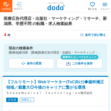
会員登録
ログイン
気になる
メニュー
医療広告代理店・出版社・マーケティング・リサーチ、新
潟県、学歴不問
の転職・求人検索結果
4
条件で並び替え
件
現在の検索条件
[勤務地]新潟県 [業種]医療広告代理店・出版社・マーケティング・リサーチ-医薬品・医療機器・ライフサイエンス・医療系サービス [こだわり条件ピックアップ]学歴不問 [詳細条件](募集・採用情報)学歴不問
新着求人をいつでもチェック
条件の変更
この条件を保存
【フルリモート】Webマーケター(ToC向け)◆歯科矯正
領域／裁量大◎今後のキャリアに繋がる環境
ＳｈｅｅｐＭｅｄｉｃａｌ Ｔｅｃｈｎｏｌｏｇｉｅｓ株式会社
正社員
転勤なし