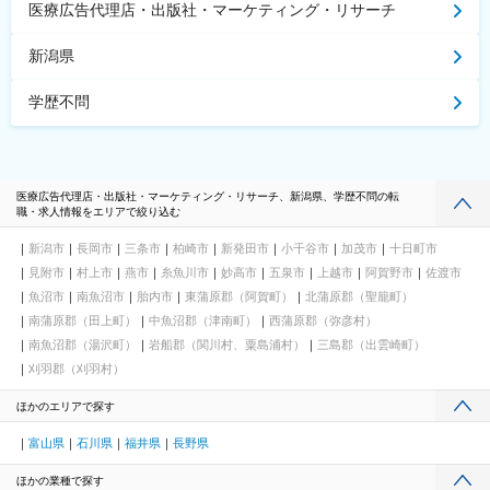
医療広告代理店・出版社・マーケティング・リサーチ
新潟県
学歴不問
医療広告代理店・出版社・マーケティング・リサーチ、新潟県、学歴不問の転
職・求人情報をエリアで絞り込む
新潟市
長岡市
三条市
柏崎市
新発田市
小千谷市
加茂市
十日町市
見附市
村上市
燕市
糸魚川市
妙高市
五泉市
上越市
阿賀野市
佐渡市
魚沼市
南魚沼市
胎内市
東蒲原郡（阿賀町）
北蒲原郡（聖籠町）
南蒲原郡（田上町）
中魚沼郡（津南町）
西蒲原郡（弥彦村）
南魚沼郡（湯沢町）
岩船郡（関川村、粟島浦村）
三島郡（出雲崎町）
刈羽郡（刈羽村）
ほかのエリアで探す
富山県
石川県
福井県
長野県
ほかの業種で探す