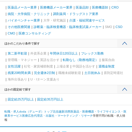
医薬品メーカー業界
医療機器メーカー業界
医薬品卸
医療機器卸
CRO
病院・大学病院・クリニック
調剤薬局・ドラッグストア業界
バイオベンチャー業界
大学・研究施設
介護・福祉関連サービス
その他医療関連
診断薬・臨床検査機器・臨床検査試薬メーカー
SMO
CSO
CMO
医療コンサルティング
ほかのこだわり条件で探す
第二新卒歓迎
外資系企業
年間休日120日以上
フレックス勤務
管理職・マネジャー
英語を活かす
転勤なし（勤務地限定）
服装自由
女性活躍
社宅・家賃補助制度
上場企業
中国語を活かす
退職金制度
残業20時間未満
完全週休2日制
職種未経験歓迎
土日祝休み
原則定時退社
海外出張あり
U・Iターン支援あり
ほかの固定給で探す
固定給25万円以上
固定給35万円以上
転職・求人doda（デューダ）トップ
北信越
新潟県
医薬品・医療機器・ライフサイエンス・医
療系サービス
医療広告代理店・出版社・マーケティング・リサーチ
学歴不問の転職・求人情
報