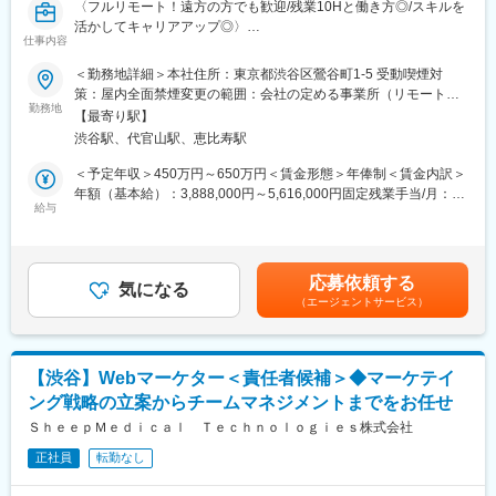
〈フルリモート！遠方の方でも歓迎/残業10Hと働き方◎/スキルを
活かしてキャリアアップ◎〉
仕事内容
■業務概要：
＜勤務地詳細＞本社住所：東京都渋谷区鶯谷町1-5 受動喫煙対
グループ会社が運営支援している全国23院の歯科クリニックのマ
策：屋内全面禁煙変更の範囲：会社の定める事業所（リモートワ
ーケティングに携わっていただくポジションです。toC領域での
勤務地
ーク含む）
【最寄り駅】
GoogleやYahoo！リスティング広告やSEOをメインに活躍されて
渋谷駅、代官山駅、恵比寿駅
来られた方を募集しています。
歯科矯正マーケティングの領域において、国内トップクラスのノ
＜予定年収＞450万円～650万円＜賃金形態＞年俸制＜賃金内訳＞
ウハウをもつマーケターと一緒に業務を行っていただけます。
年額（基本給）：3,888,000円～5,616,000円固定残業手当/月：
そして、クリニックのリード獲得だけでなく、その後のクリニッ
給与
51,000円～74,000円（固定残業時間20時間0分/月）超過した時間
クへの来院率や契約率まで、自社データをフル活用したマーケテ
外労働の残業手当は追加支給＜月額＞375,000円～542,000円（12
ィングにも携われます。
分割）（一律手当を含む）＜昇給有無＞有＜残業手当＞有賃金は
あくまでも目安の金額であり、選考を通じて上下する可能性があ
応募依頼する
■業務内容詳細：
気になる
ります。月給(月額)は固定手当を含めた表記です。
（エージェントサービス）
◇マーケティング戦略の立案・遂行
・分析した数値・市場のトレンドを元に、担当する事業の売上を
最大化するためのマーケティング戦略の立案・遂行
◇各WEB媒体の広告運用と関連業務全般
【渋谷】Webマーケター＜責任者候補＞◆マーケテイ
・Googleリスティング広告、SNS広告を中心に運用
ング戦略の立案からチームマネジメントまでをお任せ
・LPOの企画立案からLP制作のディレクション・広告バナー／動
画広告／記事LP／LP／HP／ステップメール etc. の企画・ライテ
ＳｈｅｅｐＭｅｄｉｃａｌ Ｔｅｃｈｎｏｌｏｇｉｅｓ株式会社
ィング・制作ディレクション・制作物ディレクション業務に関わ
正社員
転勤なし
る社内、社外関係者との折衝
※スキル次第では、更に上流のペルソナ設計や適切な訴求プランの