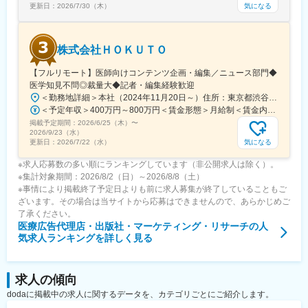
気になる
更新日：
2026/7/30（木）
変更の範囲：会社の定める業務
株式会社ＨＯＫＵＴＯ
【フルリモート】医師向けコンテンツ企画・編集／ニュース部門◆
医学知見不問◎裁量大◆記者・編集経験歓迎
＜勤務地詳細＞本社（2024年11月20日～）住所：東京都渋谷区渋谷一丁目12番2 クロスオフィス渋谷311受動喫煙対策：屋内全面禁煙変更の範囲：会社の定める事業所（リモートワーク含む）
＜予定年収＞400万円～800万円＜賃金形態＞月給制＜賃金内訳＞月額（基本給）：241,565円～483,130円固定残業手当/月：91,768円～183,536円（固定残業時間45時間0分/月）超過した時間外労働の残業手当は追加支給＜月給＞333,333円～666,666円（一律手当を含む）＜昇給有無＞有＜残業手当＞有＜給与補足＞※実績やご経験、スキルを考慮し、当社規定に基づいて決定します。賃金はあくまでも目安の金額であり、選考を通じて上下する可能性があります。月給(月額)は固定手当を含めた表記です。
掲載予定期間：
2026/6/25（木）
〜
2026/9/23（水）
気になる
更新日：
2026/7/22（水）
※求人応募数の多い順にランキングしています（非公開求人は除く）。
※集計対象期間：2026/8/2（日）～2026/8/8（土）
※事情により掲載終了予定日よりも前に求人募集が終了していることもご
ざいます。その場合は当サイトから応募はできませんので、あらかじめご
了承ください。
医療広告代理店・出版社・マーケティング・リサーチ
の人
気求人ランキングを詳しく見る
求人の傾向
dodaに掲載中の求人に関するデータを、カテゴリごとにご紹介します。