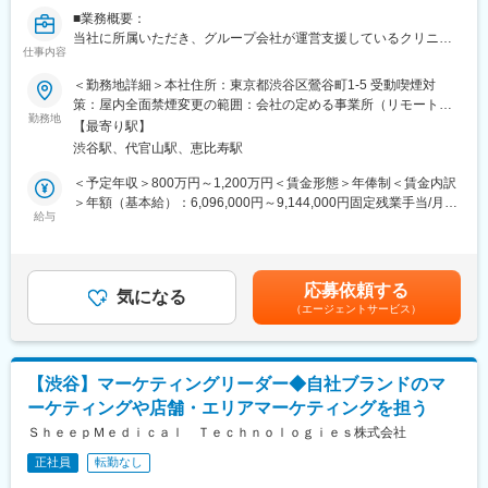
構築などもお任せしたいと思っています。
■業務概要：
当社に所属いただき、グループ会社が運営支援しているクリニッ
■組織構成
仕事内容
クのマーケティングを行うチームの責任者候補です。
メンバーは約20名程度です。その中で部署に分かれ、ご自身の得
＜勤務地詳細＞本社住所：東京都渋谷区鶯谷町1-5 受動喫煙対
意とする分野で活躍いただいております。
■業務内容詳細：
策：屋内全面禁煙変更の範囲：会社の定める事業所（リモートワ
30代～40代のメンバーがほとんどで、若手にも活躍のチャンスが
◇マーケティング戦略の立案
勤務地
ーク含む）
あります。
【最寄り駅】
※分析した数値・市場のトレンドを元に、担当する事業の売上を最
遠方のメンバーもいるため、フルリモートが基本となります。そ
渋谷駅、代官山駅、恵比寿駅
大化するためのマーケティング戦略の立案・遂行
のため、メンバーとのやり取りはオンライン中心です。
◇事業計画の立案から実行まで
＜予定年収＞800万円～1,200万円＜賃金形態＞年俸制＜賃金内訳
※立案した戦略を軸に事業計画の立案から実行までをお任せしま
＞年額（基本給）：6,096,000円～9,144,000円固定残業手当/月：
■業務の魅力
す。
給与
159,000円～238,000円（固定残業時間40時間0分/月）超過した時
急成長するクリニック支援と、歴史あるマウスピース矯正ブラン
◇チームマネジメント
間外労働の残業手当は追加支給＜月額＞667,000円～1,000,000円
ド『キレイライン矯正』の両マーケティングに関われる環境があ
※立案した戦略に基づき各種KPIのクリアに向けてチームのマネジ
（12分割）（一律手当を含む）＜昇給有無＞有＜残業手当＞有賃
ります。
メントをお任せします。
金はあくまでも目安の金額であり、選考を通じて上下する可能性
そのため、「来院率」や「契約率」、売上といった事業の根幹デ
応募依頼する
気になる
があります。月給(月額)は固定手当を含めた表記です。
ータまで把握したマーケティングが可能です。
（エージェントサービス）
■事業概要：
そのデータを武器に、事業収益に直結する本質的な分析・施策を
親会社であるSheepMedical株式会社では、マウスピース矯正で国
立案し、自分の運用でクリニックのリードが増え、契約数が伸
内トップクラスの実績を持つキレイライン矯正のマウスピース等
び、売上が上がっていくという手触り感を感じられる業務です。
矯正器具の製造・販売を行っています。
【渋谷】マーケティングリーダー◆自社ブランドのマ
キレイライン矯正は、美容クリニックや大手脱毛クリニックの立
変更の範囲：会社の定める業務
ーケティングや店舗・エリアマーケティングを担う
ち上げを行った医師でもある当社CEOと、業界で名前の知られる
マーケティング会社の代表がタッグを組み「矯正を通じて笑顔に
ＳｈｅｅｐＭｅｄｉｃａｌ Ｔｅｃｈｎｏｌｏｇｉｅｓ株式会社
なる人を増やしたい」という志によって生まれたブランドです。
正社員
転勤なし
『高額でハードルが高い』という従来のイメージを変え、多くの