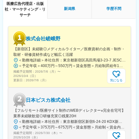
医療広告代理店・出版
■働き方
新潟県
学歴不問
社・マーケティング・リ
残業時間は10～20時間程とワークライフバランスを整えやすい環
サーチ
境です。
全国フルリモート制を導入しており、場所を縛られず拡大中の自
社サービスに携わりたい方にお勧めです。
四半期に一回程度の対面で会うキックオフの機会もご用意してお
株式会社嵯峨野
ります。
【新宿区】未経験◎メディカルライター／医療資材の企画・制作・
■当社について：
取材・研修資材作成など幅広く活躍
当社は、「テクノロジーの力で人々の健康寿命を延ばす」ことを
＜勤務地詳細＞本社住所：東京都新宿区高田馬場3-23-7 JESCO高田馬場3F受動喫煙対策：屋内全面禁煙変更の範囲：会社の定める事業所（リモートワーク含む）
理念に掲げ、医師専用のWebサービスやアプリを展開していま
＜予定年収＞400万円～550万円＜賃金形態＞月給制昇給年1回、賞与年2回（実績）＜賃金内訳＞月額（基本給）：250,000円～350,000円＜月給＞250,000円～350,000円＜昇給有無＞有＜残業手当＞有＜給与補足＞経験・能力を考慮して決定します賃金はあくまでも目安の金額であり、選考を通じて上下する可能性があります。月給(月額)は固定手当を含めた表記です。
す。
掲載予定期間：
2026/7/6（月）
〜
2026/10/4（日）
当社が提供する「ヒポクラ」は、約70,000人以上の医師が参加す
気になる
更新日：
2026/7/6（月）
る日本最大級の医師専用SNSであり、診療科や地域を超えて医師
同士がつながり、日々の臨床現場での疑問や知見を共有できる“オ
ンライン医局”として多くの医師に活用されています。
日本ビスカ株式会社
コミュニティを通じて、医師は他の専門領域の知見を得たり、診
【フルリモート/医療サイト制作のWEBディレクター※完全在宅可】
療の選択肢を広げたりすることができ、結果的に患者さんにより
業界未経験歓迎◎研修充実◎残業20H
良い医療を届けることにつながっています。単なる情報共有にと
＜勤務地詳細＞本社住所：東京都新宿区新宿6-24-20 KDX新宿6丁目ビル10F勤務地最寄駅：都営大江戸線、東京メトロ副都心線／東新宿駅受動喫煙対策：屋内全面禁煙変更の範囲：会社の定める事業所（リモートワーク含む）
どまらず、医師同士の相互支援を通じて臨床力とモチベーション
＜予定年収＞375万円～675万円＜賃金形態＞月給制＜賃金内訳＞月額（基本給）：250,000円～450,000円＜月給＞250,000円～450,000円＜昇給有無＞有＜残業手当＞有＜給与補足＞■賞与：年2回※25年度実績4.08ヶ月分■昇給：年1回賃金はあくまでも目安の金額であり、選考を通じて上下する可能性があります。月給(月額)は固定手当を含めた表記です。
を高める仕組みを提供している点が、当社サービスの大きな強み
掲載予定期間：
2026/7/30（木）
〜
となっています。
2026/10/28（水）