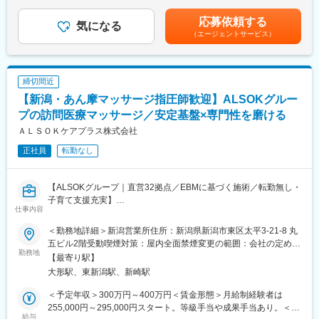
職給与を考慮し決定します。■昇給：年1回（4月）■賞与：年2回
を築きたい方に最適です。
・人事関連制度の改訂
（7月、12月）賃金はあくまでも目安の金額であり、選考を通じ
応募依頼する
気になる
て上下する可能性があります。月給(月額)は固定手当を含めた表記
【同社について】
（エージェントサービス）
■組織構成：
です。
東日本福祉経営サービスグループは、介護事業所の開設・運営を
現在は課長1名・主任1名・スタッフ1名の計3名で構成されており
通じて、介護の悩みを抱えていらっしゃるお客様のサポートをさ
ます。
せて頂いています。2002年に会社を設立し、東京・埼玉・千葉・
新潟にて、計55事業所を運営。
締切間近
■介護業界について：
主に介護付有料老人ホームを中心に事業展開を図っています。
【新潟・あん摩マッサージ指圧師歓迎】ALSOKグルー
昨今人口減少が進んでいる中、介護業界は数少ない成長産業とな
っております。日本の65歳以上の人口は2042年まで増加見込み
プの訪問医療マッサージ／安定基盤×専門性を磨ける
で、それに合わせて介護需要も拡大されることが期待されていま
ＡＬＳＯＫケアプラス株式会社
す。また、介護業界は、介護保険制度という国の制度の中で運営
正社員
転勤なし
されており、また、高齢者の生活上必要不可欠な職業でもあるた
め、景気の波に左右されにくい安定産業であることも特徴です。
【ALSOKグループ｜直営32拠点／EBMに基づく施術／転勤無し・
■同社について：
子育て支援充実】
東日本福祉経営サービスグループは、介護事業所の開設・運営を
仕事内容
通じて、介護の悩みを抱えていらっしゃるお客様のサポートをさ
■業務概要
せて頂いています。2002年に会社を設立し、東京・埼玉・千葉・
＜勤務地詳細＞新潟営業所住所：新潟県新潟市東区太平3-21-8 丸
ALSOKグループの介護・医療事業を担う当社にて、在宅療養中の
新潟にて、計54事業所を運営。
五ビル2階受動喫煙対策：屋内全面禁煙変更の範囲：会社の定める
方や介護を必要とされる方のご自宅・入居施設を訪問し、医療保
勤務地
主に介護付有料老人ホームを中心に事業展開を図っています。
事業所
【最寄り駅】
険が適用される訪問医療マッサージを提供していただきます。単
大形駅、東新潟駅、新崎駅
なるリラクゼーションではなく、身体機能の維持・改善、疼痛緩
変更の範囲：会社の定める業務
和、QOL（生活の質）の向上を目的とした、医療的根拠に基づく
＜予定年収＞300万円～400万円＜賃金形態＞月給制経験者は
施術を行う専門職ポジションです。
255,000円～295,000円スタート。等級手当や成果手当あり。＜賃
給与