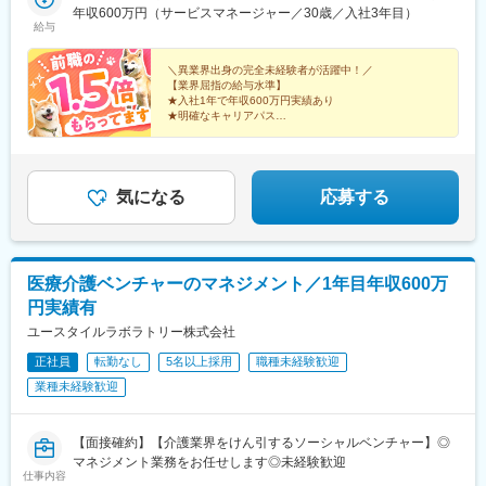
駅、横川駅、的場町駅、高松駅(香川県)、西鉄福岡駅、祇園駅(福
山形、福島■関東甲信越／茨城、栃木、群馬、埼玉、千葉、東京、
年収600万円（サービスマネージャー／30歳／入社3年目）
岡県)、平和通駅、黒崎駅前駅、長崎駅前駅、通町筋駅、新水前寺
神奈川、新潟、富山、山梨、長野■東海／岐阜、静岡、愛知、三重
給与
駅、熊本駅、鹿児島中央駅前駅、美栄橋駅、西４丁目駅、北１２
■関西／滋賀、京都、大阪、兵庫、奈良、和歌山■中国・四国／岡
条駅、仙台駅、仙台駅(地下鉄)、川越市駅、新千葉駅、栄町駅(千
山、広島、山口、徳島、香川、愛媛、高知■九州／福岡、佐賀、長
＼異業界出身の完全未経験者が活躍中！／
葉県)、京成八幡駅、末広町駅(東京都)、府中競馬正門前駅、馬車
崎、熊本、大分、宮崎、鹿児島、沖縄☆江戸川・川崎・湘南・川
【業界屈指の給与水準】
道駅、梶が谷駅、反町駅、電鉄富山駅・エスタ前駅、北松本駅、
★入社1年で年収600万円実績あり
越・香川・徳島・青森・多摩川にて新規オープン★別事業へのキ
★明確なキャリアパス
日吉町駅、第一通り駅、太閤通駅、車道駅、四日市駅、びわ湖浜
ャリアチェンジによる昇格可能☆ページ下部「勤務地の一例」も
★介護経験ゼロからマネージャー輩出
大津駅、大宮駅(京都府)、清水五条駅、西大路三条駅、桃山駅、阿
ご参照ください【2／全国マネージャーコース】◆全国募集／引越
★資格取得費用は会社負担
倍野駅(地下鉄)、西梅田駅、南方駅(大阪府)、美章園駅、京橋駅(大
し手当・社宅◆入社半年の養成期間中は東京・神奈川・埼玉／所
★完全週休2日／転勤なし・UIターン可
阪府)、長堀橋駅、西川緑道公園駅、横川駅(広島県)、猿猴橋町
在地はHP参照⇒養成期間後の勤務地は現在お住まいの地域又はジ
気になる
応募する
駅、片原町駅(香川県)、市役所前駅(愛媛県)、中洲川端駅、天神南
ェネラルマネージャーと相談の上決定◆引越し手当支給・家賃無
駅、西黒崎駅、旦過駅、長崎駅(長崎県)、九品寺交差点駅、国府駅
料の借り上げ社宅提供☆早期キャリアアップしたい方に最適なポ
(熊本県)、祇園橋駅、加治屋町駅、鹿児島中央駅、旭橋駅
ジション
医療介護ベンチャーのマネジメント／1年目年収600万
円実績有
ユースタイルラボラトリー株式会社
正社員
転勤なし
5名以上採用
職種未経験歓迎
業種未経験歓迎
【面接確約】【介護業界をけん引するソーシャルベンチャー】◎
マネジメント業務をお任せします◎未経験歓迎
仕事内容