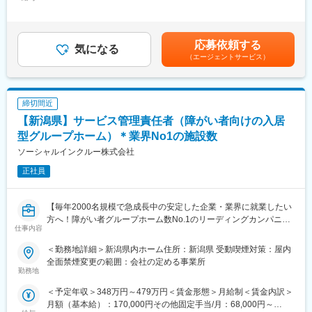
金内訳＞月額（基本給）：244,000円＜月給＞244,000円＜昇給有
■業務詳細
無＞有＜残業手当＞有＜給与補足＞【年収モデル】・1年目：320
・ご利用者様のご自宅・介護施設への訪問
万円（未経験）・3年目：390万円（等級3級）・5年目：490万円
・身体状況や生活環境を踏まえた医療マッサージ施術
（等級5級）賃金はあくまでも目安の金額であり、選考を通じて上
応募依頼する
・関節可動域訓練、筋緊張緩和、循環改善を目的とした機能訓練
気になる
下する可能性があります。月給(月額)は固定手当を含めた表記で
（エージェントサービス）
・主治医やケアマネジャーとの情報共有、施術計画の立案
す。
・施術経過の記録、報告書作成（業務時間内完結）
・ご利用者様・ご家族への施術説明、生活上のアドバイス
※営業活動や保険請求は専門部署が対応するため、施術に専念でき
締切間近
ます。
【新潟県】サービス管理責任者（障がい者向けの入居
■組織体制・仕事の魅力
型グループホーム）＊業界No1の施設数
全国32拠点すべて直営、施術師約550名在籍。ALSOKグループの
ソーシャルインクルー株式会社
安定基盤のもと、資格を活かし社会貢献しながら専門性を高めら
正社員
れます。成果だけでなくプロセスも評価される等級制度がありま
す。
【毎年2000名規模で急成長中の安定した企業・業界に就業したい
■教育・就業環境
方へ！障がい者グループホーム数No.1のリーディングカンパニー
入社後研修、OJT、プリセプター制度あり。原則転勤なし、月9休
仕事内容
／社会貢献性◎／年休114日】
制（土日休み可）、年間休日115日、残業月平均9時間、育休復帰
率90％以上。長期的に専門職として活躍できる環境です。
＜勤務地詳細＞新潟県内ホーム住所：新潟県 受動喫煙対策：屋内
■業務内容：
全面禁煙変更の範囲：会社の定める事業所
「日中サービス支援型」と呼ばれる障がい者グループホームの運
勤務地
■キャリアパス
営を行っている当社にて、新潟県内施設のサービス管理責任者を
スペシャリスト、管理者、教育担当など多様なキャリアを描けま
＜予定年収＞348万円～479万円＜賃金形態＞月給制＜賃金内訳＞
お任せします。
す。
月額（基本給）：170,000円その他固定手当/月：68,000円～
【変更の範囲：会社の定める業務】