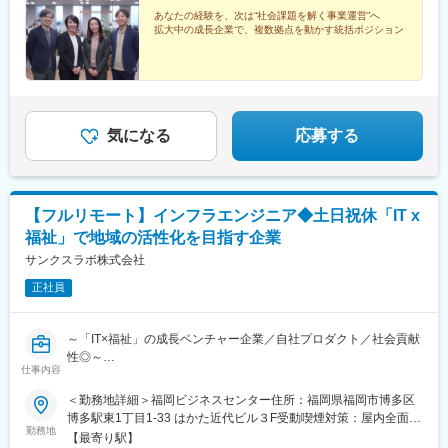
が対象※現在お住まいの地域又はジェネラルマネージャーと相談の
あなたの経験を、次は“社会課題を解く事業運営”へ
上決定《配属事業部について》障害福祉事業では「重度訪問介
拡大中の成長企業で、複数拠点を動かす統括ポジション
護」と「グループホーム」、高齢者事業では「訪問介護事業」を
展開しています。配属に関しては、適性や条件等に応じて、配属
の事業部を決定。あなたの適性や能力を活かせる適切な部署でご
活躍いただきます。※入社後のキャリアチェンジも可能です。気に
なる点はご相談ください。☆引越し手当支給・借り上げ社宅提供
気になる
応募する
あり（無料）
【フルリモート】インフラエンジニア◆土日祝休「IT x
福祉」で地域の活性化を目指す企業
サンクスラボ株式会社
正社員
～「IT×福祉」の成長ベンチャー企業／自社プロダクト／社会貢献
性◎～
仕事内容
■概要：
＜勤務地詳細＞福岡ビジネスセンター住所：福岡県福岡市博多区
当社はPC業務を行う障がい者支援施設の全国展開に向けて、イン
博多駅東1丁目1-33 はかた近代ビル３F受動喫煙対策：屋内全面禁
フラ構築やセキュリティマネジメントに精通したエンジニアを募
勤務地
煙変更の範囲：会社の定める事業所（リモートワーク含む）
【最寄り駅】
集しています。