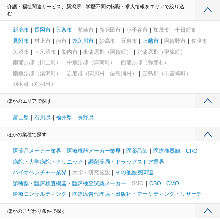
介護・福祉関連サービス、新潟県、学歴不問の転職・求人情報をエリアで絞り込
む
新潟市
長岡市
三条市
柏崎市
新発田市
小千谷市
加茂市
十日町市
見附市
村上市
燕市
糸魚川市
妙高市
五泉市
上越市
阿賀野市
佐渡市
魚沼市
南魚沼市
胎内市
東蒲原郡（阿賀町）
北蒲原郡（聖籠町）
南蒲原郡（田上町）
中魚沼郡（津南町）
西蒲原郡（弥彦村）
南魚沼郡（湯沢町）
岩船郡（関川村、粟島浦村）
三島郡（出雲崎町）
刈羽郡（刈羽村）
ほかのエリアで探す
富山県
石川県
福井県
長野県
ほかの業種で探す
医薬品メーカー業界
医療機器メーカー業界
医薬品卸
医療機器卸
CRO
病院・大学病院・クリニック
調剤薬局・ドラッグストア業界
バイオベンチャー業界
大学・研究施設
その他医療関連
診断薬・臨床検査機器・臨床検査試薬メーカー
SMO
CSO
CMO
医療コンサルティング
医療広告代理店・出版社・マーケティング・リサーチ
ほかのこだわり条件で探す