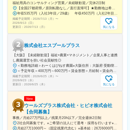
（滋賀）にも拠点を有し、海外も含め、3か国（日本、ベトナム、
福祉用具のコンサルティング営業／未経験歓迎／完休2日制
韓国）、24都市、計37カ所の拠点が連携した事業展開をしていま
【全国27都府県／原則転勤なし／直行直帰可】★勤務地は希望を考慮★拠点により車通勤OK※充足状況により、ご希望の勤務地での募集が終了している場合があります。※転居を伴う転勤の有無は、半年ごとに希望を伺い、選択いただけます。■東北■・宮城県（仙台市）■関東■・東京都（東京23区など）・神奈川県（横浜市など）・埼玉県（さいたま市など）・千葉県（千葉市など）・茨城県（水戸市）・栃木県（宇都宮市／足利市）・群馬県（前橋市）■東海■・愛知県（名古屋市／豊田市／豊橋市／小牧市）・静岡県（静岡市／浜松市／沼津市／焼津市／富士市）・岐阜県（岐阜市）・三重県（四日市市）■信越・北陸■・長野県（長野市）・山梨県（甲府市）・石川県（金沢市）・富山県（富山市）・福井県（福井市）■関西■・大阪府・兵庫県（神戸市／尼崎市／姫路市）・京都府（京都市）・奈良県（奈良市／天理市）・滋賀県（大津市／彦根市）・和歌山県（和歌山市／田辺市）■中国■・広島県（広島市）・岡山県（岡山市）■四国■・香川県（高松市）■九州■・福岡県（福岡市）
す。
年収535万円（入社3年目／29歳） 年収450万円（入社2年目／26歳）
IT事業では、インターネットサービス（ウェブやアプリやゲー
掲載予定期間：
2026/7/13（月）
〜
ム）の企画や運営、PC・スマートフォン・タブレット活用による
2026/9/13（日）
各種アウトソーシングの受託業務。ベトナム（ホーチミン）にあ
気になる
更新日：
2026/7/13（月）
る子会社（サンクスラボベトナム）とも連携したウェブ・アプ
リ・ゲーム・VR/AR等のソフトウェア開発やCG制作を行っており
ます。
株式会社エスプールプラス
創業9年目のスタートアップ企業として成長を続けており、これか
らもより多くの方々や地域社会に必要とされ、皆様に安心して関
【大阪】【未経験歓迎】福祉×農業×マネジメント／企業人事と連携
わっていただけるよう、ゼ
し農園運営を担い社会貢献性◎
ロからイチの「起業」を経て、今後は地域社会に愛される「企
＜勤務地詳細＞わーくはぴねす農園※大阪住所：大阪府 受動喫煙対策：敷地内全面禁煙変更の範囲：会社の定める事業所
業」へと進化していきます。
＜予定年収＞400万円～600万円＜賃金形態＞月給制＜賃金内訳＞月額（基本給）：280,000円～420,000円＜月給＞280,000円～420,000円＜昇給有無＞有＜残業手当＞有＜給与補足＞※予定年収はあくまでも目安の金額であり、選考を通じて上下する可能性があります。■昇給：年2回（8月・2月）■賞与：年2回（7月・12月）賃金はあくまでも目安の金額であり、選考を通じて上下する可能性があります。月給(月額)は固定手当を含めた表記です。
掲載予定期間：
2026/6/25（木）
〜
変更の範囲：会社の定める業務
2026/9/23（水）
気になる
更新日：
2026/6/25（木）
New
ウールズプラス株式会社・ヒビオ株式会社
【合同募集】
事務／月給27万円以上／残業月20h以下／完全週休2日制
2社合同募集です。※ご希望の法人にて選考・採用を行います※配属先については、入社された法人内でご希望を考慮の上決定します大阪府大阪市北区西天満2-10-2 幸田ビル5階※ウールズプラス株式会社、ヒビオ株式会社ともに上記住所での勤務となります※オフィス内禁煙＜各社共通＞
月給27万1000円～（固定残業代含む）※基本給：26万6000円～※固定残業代は、時間外労働の有無に関わらず月2.45時間分を、一律5000円支給※上記を超える時間外労働分は追加で支給＜各社共通＞