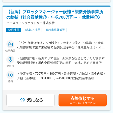
■組織構成：
【新潟】ブロックマネージャー候補＊複数介護事業所
配属となる医事課には6名（正職員4名、臨時職員2名）が在籍し
の統括《社会貢献性◎・年収700万円～・裁量権◎》
ており、30代～40代の方が中心に活躍しております。
ユースタイルラボラトリー株式会社
■キャリアアップ：
契約社員
5名以上採用
業種未経験歓迎
将来的には医事課長をお任せすることを想定しています。日々の
業務だけではなく、診療報酬の観点から医院体制・方針の立案・
経営層への提案などもお任せしたいと考えています。
【入社1年後は年収700万以上！／年商210億／IPO準備中／豊富
な研修体制で業界未経験でも多数活躍中◎／独り立ち後はハイブ
■川室記念病院について：
仕事内容
リッドワーク（リモート×出社）も可能】
医療法人川室記念病院（旧常心荘川室病院）が、西洋医学・医療
＜勤務地詳細＞新潟エリア住所：新潟県を担当していただきます
の明かりを、この北新保の地に灯したのは、今から140年ほど前
重度障害のある方や高齢者の方等に医療的ケアサービスを行う訪
受動喫煙対策：屋内全面禁煙変更の範囲：会社の定める事業所
にさかのぼる明治11年のことです。
問介護事業を提供する当社にて、複数の都道府県を束ねたブロッ
勤務地
1960年代以降、精神科医療が収容中心へと方針転換していく中
クの運営と責任売り上げの管理業務をお任せするブロックマネー
で、当院では、病院設立以来、患者様を地域に送り出す取り組み
＜予定年収＞700万円～800万円＜賃金形態＞月給制＜賃金内訳＞
ジャー候補を募集します。
を進めてきました。また、1985年以降は地域ニーズの高まりを受
月額（基本給）：331,000円～450,000円固定残業手当/月：
★下記インタビューをぜひご覧ください！
け、認知症へも積極的に関わるようになります。
給与
120,000円（固定残業時間45時間0分/月）超過した時間外労働の
https://eustylelab.co.jp/features/vol1
残業手当は追加支給＜月給＞451,000円～570,000円（一律手当を
変更の範囲：会社の定める業務
含む）＜昇給有無＞有＜残業手当＞有＜給与補足＞■年1回の査定
【業務内容】
有■賞与：年2回※前職給与を考慮※経験・スキル・スタートポジシ
・部門の運営、売上管理
応募依頼する
気になる
ョンにおいて異なる※評価により昇格・昇給あり※エリアにより地
・営業活動
（エージェントサービス）
域加算手当分が異なる※時間外手当は別途全額支給賃金はあくまで
・サービス提供管理・保守
も目安の金額であり、選考を通じて上下する可能性があります。
・ご利用者様やご家族へのヒアリング、サービス設計・立上げ