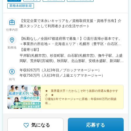
業種未経験歓迎
【安定企業で末永いキャリアを／資格取得支援・資格手当有】介
護スタッフとして利用者さまの生活サポート
仕事内容
【転勤なし／全国47都道府県で募集！】◎直行直帰が基本です。
＜事業所の所在地＞・北海道エリア：札幌市（豊平区・白石区）
勤務地
／函館市・東北エリア：岩手市／仙台市／秋田市／山形市／郡山
【最寄り駅】
市／弘前市・関東エリア：茨城市／栃木市／高崎市／大宮市／習
平岸駅(札幌市営)、杉並町駅、白石駅(札幌市営)、撫牛子駅、上盛
志野市／板橋区／多摩市／相模原市／藤沢市／甲府市・東海エリ
岡駅、荒井駅(宮城県)、秋田駅、北山形駅、安積永盛駅、新潟駅、
ア：静岡市／岡崎市／岐阜市／四日市市／名古屋市・北信越エリ
水戸駅、小山駅、高崎駅、大宮駅(埼玉県)、京成津田沼駅、志村坂
ア：新潟市／富山市／金沢市／福井市／長野市・関西エリア：大
年収826万円（入社3年目／ブロックマネージャー）
上駅、多摩センター駅、相模原駅、藤沢駅、国母駅、市役所前駅
阪市／宇治市／西宮市／奈良市／大津市／和歌山市／新宮市・中
年収756万円（入社3年目／上級エリアマネージャー）
(長野県)、県庁前駅(富山県)、上諸江駅、八ツ島駅、岐阜駅、静岡
給与
四国エリア：鳥取市／松江市／岡山市／福山市／広島市／下関市
駅、東岡崎駅、新瑞橋駅、中川原駅、瀬田駅(滋賀県)、宇治駅(奈
／徳島市／高松市／松山市／高知市・九州エリア：福岡市／糟屋
良線)、天満橋駅、西宮駅、奈良駅、六十谷駅、新宮駅、鳥取駅、
郡粕屋町／北九州市／久留米市／佐賀市／長崎市／熊本市／大分
★ 業界最大手！だからこそ叶う抜群の待遇＆働きやす
松江駅、備前西市駅、東福山駅、比治山橋駅、幡生駅、阿波富田
さ ★
市／宮崎市／鹿児島市／沖縄市※受動喫煙防止対策：敷地内禁煙※
駅、元山駅(香川県)、道後公園駅、知寄町二丁目駅、吉塚駅、柚須
◎最短1年でマネージャーに昇格：年収600万円の実績
駐車場あり！車、バイク、自転車などの通勤OK ※地域による※担
駅、木屋瀬駅、西鉄久留米駅、佐賀駅、茂里町駅、健軍町駅、大
有
当するご利用者のご自宅へ訪問していただきます。※ご希望をお伺
◎マネージャーへ昇格後は月給45万円以上可
分駅、宮崎駅、天文館通駅、古島駅、南平岸駅、新津田沼駅、志
◎残業ほぼなし／直行直帰OK！
いし、通いやすい範囲を考慮の上で訪問先を決定いたします！
村三丁目駅、権堂駅、新富町駅(富山県)、妙音通駅、谷町四丁目
駅、西宮駅(ＪＲ線)、新大宮駅、南区役所前駅、道後温泉駅、馬出
九大病院前駅、新木屋瀬駅、スタジアムシティノース駅、いづろ
気になる
応募する
通駅、長野駅、丸の内駅(富山県)、呼続駅、市役所前駅(広島県)、