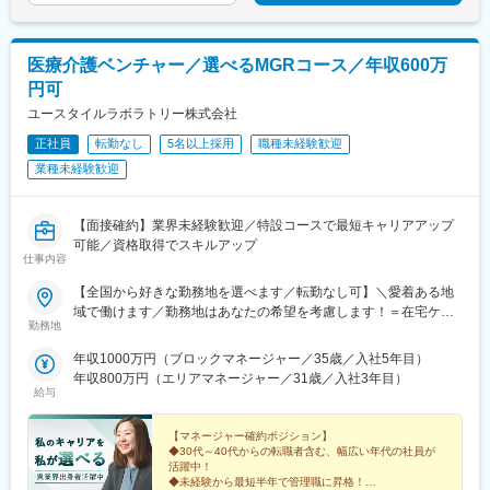
浦上駅、甲東中学校前駅
医療介護ベンチャー／選べるMGRコース／年収600万
円可
ユースタイルラボラトリー株式会社
正社員
転勤なし
5名以上採用
職種未経験歓迎
業種未経験歓迎
【面接確約】業界未経験歓迎／特設コースで最短キャリアアップ
可能／資格取得でスキルアップ
仕事内容
【全国から好きな勤務地を選べます／転勤なし可】＼愛着ある地
域で働けます／勤務地はあなたの希望を考慮します！＝在宅ケア
勤務地
事業＝【1／全国マネージャーコース】☆早期キャリアアップした
い方に最適なポジション☆引越し手当支給・家賃無料の借り上げ
年収1000万円（ブロックマネージャー／35歳／入社5年目）
社宅提供◆全国募集◆四国・東北・関西・岐阜・長野で強化募集
年収800万円（エリアマネージャー／31歳／入社3年目）
中◆入社半年は東京・神奈川・埼玉⇒養成期間後の勤務地は現在
給与
お住まいの地域又はジェネラルマネージャーと相談の上決定《養
成期間中の勤務地》東京、神奈川、埼玉※所在地はHP記載【2／地
【マネージャー確約ポジション】
元マネージャーコース】☆地元採用・転勤なしOK☆別事業へのキ
◆30代～40代からの転職者含む、幅広い年代の社員が
活躍中！
ャリアチェンジによる昇格可能◆勤務地はページ下部『勤務地一
◆未経験から最短半年で管理職に昇格！
覧』を参照ください└湘南・川越・香川・川崎・江戸川・徳島・