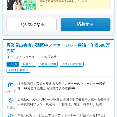
特別な経験やスキルは必要ありません◎
19-13■新横浜西口／横浜市神奈川区鶴屋町2-2-17■宮崎橘通／宮
駅、北鉄金沢駅、松本駅、長野駅、名鉄岐阜駅、静岡駅、新浜松
崎市橘通東4-1-2※いずれも開所予定となります。◎受動喫煙対策
◇月給25万円～＋賞与年2回
駅、浜北駅、沼津駅、名鉄名古屋駅、名古屋駅、今池駅(愛知県)、
◇家族手当・住宅手当あり
あり
金山駅(愛知県)、東岡崎駅、あすなろう四日市駅、津駅、島ノ関
◇年休120日以上＆残業月7hで働きやすさも
駅、四条駅(京都市営)、烏丸駅、京都河原町駅、西院駅(阪急線)、
桃山御陵前駅、烏丸御池駅、大阪阿部野橋駅、大阪駅、新大阪
気になる
応募する
駅、淡路駅、文の里駅、枚方市駅、大阪城北詰駅、堺筋本町駅、
泉佐野駅、三宮・花時計前駅、尼崎駅(東海道本線)、姫路駅、西宮
北口駅、三田駅(兵庫県)、神戸三宮駅(阪神)、奈良駅、近鉄奈良
駅、新王寺駅、和歌山市駅、岡山駅前駅、倉敷市駅、横川一丁目
異業界出身者が活躍中／マネージャー候補／年収600万
駅、稲荷町駅(広島県)、広島駅、福山駅、呉駅、銀山町駅、西条駅
円可
(広島県)、下関駅、高松築港駅、松山市駅、天神駅、博多駅、小倉
駅(福岡県)、黒崎駅、西鉄久留米駅、戸畑駅、佐賀駅、八千代町
ユースタイルラボラトリー株式会社
駅、水道町駅、新水前寺駅前駅、熊本駅前駅、古国府駅、宮崎
正社員
転勤なし
5名以上採用
職種未経験歓迎
駅、高見橋駅、県庁前駅(沖縄県)、大通駅、榴ケ岡駅、あおば通
業種未経験歓迎
駅、南越谷駅、朝霞台駅、本川越駅、八木崎駅、京成西船駅、本
八幡駅(都営線)、岩本町駅、八王子駅、府中本町駅、京急蒲田駅、
桜木町駅、石上駅、武蔵溝ノ口駅、登戸駅、神奈川駅、地鉄ビル
【全員面接】業界を変える大型ベンチャーのマネージャー候補
前駅、西松本駅、市役所前駅(長野県)、岐阜駅、新静岡駅、浜松
枠 ■■完全未経験から活躍できる理由■■
駅、近鉄名古屋駅、千種駅、東別院駅、近鉄四日市駅、大津駅、
仕事内容
祇園四条駅、西院駅(京福線)、伏見桃山駅、丸太町駅(京都市営)、
天王寺駅前駅、福島駅(大阪環状線)、西中島南方駅、ＪＲ淡路駅、
☆転勤なしOK／UIターン歓迎☆全国各地で募集中／選べる働き方
昭和町駅(大阪府)、枚方公園駅、大阪ビジネスパーク駅、本町駅、
☆寮費無料プラン（規定有）：北海道、東京、神奈川、新潟、三
勤務地
貿易センター駅、神戸三宮駅(阪急・神戸高速)、山陽姫路駅、阪神
重、滋賀、沖縄☆マイカー通勤手当有【1／地元マネージャーコー
国道駅、三田本町駅、三宮駅(神戸新交通)、王寺駅、岡山駅、倉敷
ス】◇地元採用・転勤なし可■東北／北海道、青森、岩手、宮城、
年収420万円（ジュニアコーディネータ―／27歳／入社1年目）