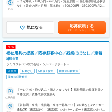
＜予定年収＞420万円～490万円＜賃金形態＞日給月給制補足事項
・子育てママも多数ご活躍いただいており、ワークライフバラン
・介護ケアのサポート業務
なし＜賃金内訳＞月額（基本給）：300,000円～350,000円/月20
スを重視しながら就業いただけます。
・施設内業務全般
給与
日間勤務想定＜想定月額＞300,000円～350,000円＜昇給有無＞有
・若い世代から定年を迎えた方もご就業いただけます。
※入社後一定期間は業務の指導や支援等サポート致します
＜残業手当＞無＜給与補足＞※上記年収には賞与を含みます。※給
【変更の範囲：会社の定める業務】
与詳細は、経験・資格・前職給与を考慮し決定します。■昇給：年
■障がい者支援の魅力：
1回（4月）■賞与：年2回（7月、12月）賃金はあくまでも目安の
応募依頼する
・障がい者支援の魅力としては、入居者の方々によってご病状が
■介護業界について：
気になる
金額であり、選考を通じて上下する可能性があります。月給(月額)
異なるため、対応の幅が広がりスキルが身につきます。また、
（エージェントサービス）
昨今人口減少が進んでいる中、介護業界は数少ない成長産業とな
は固定手当を含めた表記です。
我々の支援によって入居者の方がご自身で出来ることが増え、成
っております。日本の65歳以上の人口は2042年まで増加見込み
長していく姿に寄り添うことができます。
で、それに合わせて介護需要も拡大されることが期待されていま
す。また、介護業界は、介護保険制度という国の制度の中で運営
NEW
■当社のコンセプト：『「ここでくらしたい」を創る』
されており、また、高齢者の生活上必要不可欠な職業でもあるた
福祉用具の提案／既存顧客中心／残業ほぼなし／定着
・ご利用者様にとってグループホームはまさに家そのものだとい
め、景気の波に左右されにくい安定産業であることも特徴です。
えます。家族のように温かいスタッフたちとのコミュニケーショ
率95％
ンを通して、ホームでの暮らしを楽しんでいただくために、「こ
■同社について：
ラミコジャパン株式会社＜シルバーサポート＞
こでくらしたい」と思ってもらえるよう日々真摯に向き合い続け
東日本福祉経営サービスグループは、介護事業所の開設・運営を
ます。
正社員
転勤なし
5名以上採用
職種未経験歓迎
通じて、介護の悩みを抱えていらっしゃるお客様のサポートをさ
せて頂いています。2002年に会社を設立し、東京・埼玉・千葉・
業種未経験歓迎
変更の範囲：本文参照
新潟にて、計54事業所を運営。
主に介護付有料老人ホームを中心に事業展開を図っています。
【テレアポ・飛び込み・個人ノルマなし】福祉用具の提案営業／
変更の範囲：会社の定める業務
研修充実／資格取得支援あり
仕事内容
【首都圏・東北・北信越・東海で募集中！】※転勤なし※マイカー
通勤OK（東京以外）【東京都】シルバーサポート東京店シルバー