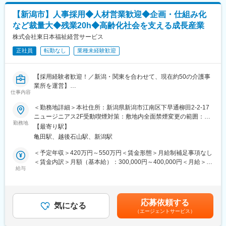
月給(月額)は固定手当を含めた表記です。
・ケアマネージャーや医療機関、福祉事業所、行政等との調整
【新潟市】人事採用◆人材営業歓迎◆企画・仕組み化
・スタッフの採用・指導・育成
・各種プロジェクトへの参加
など裁量大◆残業20h◆高齢化社会を支える成長産業
※担当エリアは選考時の希望を考慮の上、決定します。
株式会社東日本福祉経営サービス
【入社直後の流れ】
正社員
転勤なし
業種未経験歓迎
入社後は首都圏（東京・神奈川・埼玉）、福岡、大阪、兵庫のい
ずれかの事業所にて、6か月間のマネージャー養成研修を行いま
【採用経験者歓迎！／新潟・関東を合わせて、現在約50の介護事
す。
業所を運営】
■入社～1カ月目
仕事内容
介護付有料老人ホームを中心に事業展開する当社の採用担当とし
・業界未経験者でもゼロから学ぶことができる基礎研修／必要資
ての以下の業務をお任せいたします。
格取得。なお、資格取得のための費用は当社負担となります。
＜勤務地詳細＞本社住所：新潟県新潟市江南区下早通柳田2-2-17
■1～3か月目
ニュージニアス2F受動喫煙対策：敷地内全面禁煙変更の範囲：会
■業務内容：
・OJTを受けながら日勤・夜勤両方の介護現場での業務をお任せ
勤務地
社の定める事業所
【最寄り駅】
・採用計画の企画・立案
します。
亀田駅、越後石山駅、新潟駅
・採用手法の検討
※研修終了後は現場業務は無くなるため日勤のみ
・求人原稿作成
■3～6か月目
＜予定年収＞420万円～550万円＜賃金形態＞月給制補足事項なし
・応募者対応（選考や面接の日程調整）
・マネージャー業務を学んでいただきます。ピープルマネジメン
＜賃金内訳＞月額（基本給）：300,000円～400,000円＜月給＞
・エージェント対応
トだけでなく、売上管理や各事業所が目標を達成するための事業
給与
300,000円～400,000円＜昇給有無＞有＜残業手当＞有＜給与補足
・採用選考（書類・面接対応）
所運営を行います。※上司がメンターとなり手厚いサポートがござ
＞※上記年収には賞与を含みます。※給与詳細は、経験・資格・前
・内定者フォロー（入社手続き案内等）
います。
職給与を考慮し決定します。■昇給：年1回（4月）■賞与：年2回
・専門学校へのアプローチ
■本配属後
（7月、12月）賃金はあくまでも目安の金額であり、選考を通じ
応募依頼する
※人事として幅広い業務に関わることができます！
・各事業所の課題や目的に合わせてマネジメント業務に専念頂き
気になる
て上下する可能性があります。月給(月額)は固定手当を含めた表記
（エージェントサービス）
ます。
です。
■ご入社後の流れ：
※独り立ち後はリモート×出社も可