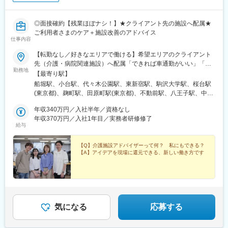
◎面接確約【残業ほぼナシ！】★クライアント先の施設へ配属★
ご利用者さまのケア＋施設改善のアドバイス
仕事内容
【転勤なし／好きなエリアで働ける】希望エリアのクライアント
先（介護・病院関連施設）へ配属「できれば車通勤がいい」「未
勤務地
経験なので先輩スタッフと一緒に働きたい」等ご相談ください！
【最寄り駅】
━━【配属エリア】━━＜1＞北海道・東北／北海道、岩手※、宮
船堀駅、小台駅、代々木公園駅、東新宿駅、駒沢大学駅、桜台駅
城、福島＜2＞北関東／茨城、栃木、群馬＜3＞首都圏／東京、神
(東京都)、麹町駅、田原町駅(東京都)、不動前駅、八王子駅、中野
奈川、埼玉、千葉＜4＞甲信越／長野、新潟＜5＞東海／愛知、静
坂上駅、調布駅、蓮根駅、後楽園駅、東久留米駅、苗穂駅、琴似
岡、岐阜＜6＞関西／大阪、京都、兵庫、和歌山、奈良※＜7＞中
年収340万円／入社半年／資格なし
駅(函館本線)、新道東駅、西２８丁目駅、郡山駅(福島県)、愛子
四国／広島※、岡山※＜8＞九州／福岡、熊本※、長崎※、大分※、鹿
年収370万円／入社1年目／実務者研修修了
駅、北仙台駅、泉中央駅、作並駅、境町駅、高崎駅、東武宇都宮
給与
児島※☆各所に契約施設があり、住む場所が変わってもキャリアを
駅、大宮駅(埼玉県)、南与野駅、蒲生駅、花崎駅、行田駅、北本
長期的に築くことができます！（※印のエリアは経験者のみ採用中
駅、和光市駅、岩槻駅、志久駅、戸塚安行駅、久喜駅、浜野駅、
です）☆勤務地住所は一例となります。━━【転居希望者向けの
【Q】介護施設アドバイザーって何？ 私にもできる？
六実駅、常盤平駅、みどり台駅、柏駅、小机駅、古淵駅、高座渋
【A】アイデアを現場に還元できる、新しい働き方です
働き方も】━━将来的に地元を離れたい方は、半年ほど地元勤務
谷駅、横浜駅、辻堂駅、淵野辺駅、いずみ中央駅、越後赤塚駅、
後、東京神奈川など首都圏への転勤も可能！移住支援制度（費用
新潟駅、見附駅、名鉄岐阜駅、松本駅、積志駅、東静岡駅、桜橋
会社負担）もあり、早期キャリアアップも見込めます！
駅(静岡県)、小垣江駅、北新川駅、神領駅、名鉄名古屋駅、小野駅
(京都府)、北野白梅町駅、上桂駅、西向日駅、今出川駅、福知山
駅、神宮丸太町駅、古市駅(大阪府)、大日駅、門真南駅、瑞光四丁
目駅、星ケ丘駅(大阪府)、城北公園通駅、南巽駅、崇禅寺駅、尼崎
気になる
応募する
駅(阪神線)、山陽天満駅、加古川駅、新神戸駅、住吉駅(兵庫県・
東海道)、香櫨園駅、中山寺駅、大久保駅(兵庫県)、舞子公園駅、