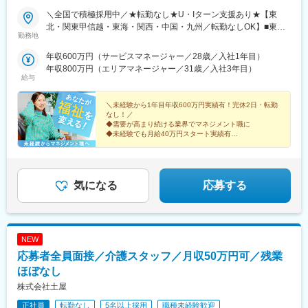
＼全国で積極採用中／★転勤なし★U・Iターン支援あり★【東
北・関東甲信越・東海・関西・中国・九州／転勤なしOK】■東北
勤務地
／北海道、青森、岩手、宮城、山形、福島■関東甲信越／茨城、栃
木、群馬、埼玉、千葉、東京、神奈川、新潟、富山、山梨、長野■
年収600万円（サービスマネージャー／28歳／入社1年目）
東海／岐阜、静岡、愛知、三重■関西／滋賀、京都、大阪、兵庫、
年収800万円（エリアマネージャー／31歳／入社3年目）
奈良、和歌山■中国・四国／岡山、広島、山口、徳島、香川、愛
給与
媛、高知■九州／福岡、佐賀、長崎、熊本、大分、宮崎、鹿児島、
沖縄★【エリア勤務希望・移住希望の方優遇】：サポート制度も
＼未経験から1年目年収600万円実績有！完休2日・転勤
充実していますので、現在のお住まいに関わらずご希望をお知ら
なし！／
◆需要が高まり続ける業界でマネジメント職に
せください！☆『寮費無料プラン』あり（規定有）：下記勤務地
◆未経験でも月給40万円スタート実績有
希望・移住希望の方はお気軽にご相談ください！※【北海道】【東
◆30～40代の女性マネジャー多数活躍中
京都】【神奈川県】【新潟県】【三重県】【滋賀県】【沖縄県】
◆会社負担で資格取得可能
での勤務の場合★全国のご希望勤務地へU・Iターン可能・初期費
◆株式上場を目指す急成長ベンチャー
用会社負担等の移住支援あり（規定有）・U・Iターン転勤希望者
気になる
応募する
への1年間の支援あり（規定有）★江戸川・川崎・湘南・川越・香
川・徳島・青森にて新規事業所オープン！
NEW
応募者全員面接／介護スタッフ／月収50万円可／残業
ほぼなし
株式会社土屋
正社員
転勤なし
5名以上採用
職種未経験歓迎