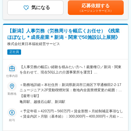
※新潟本社に配属／担当エリアは新潟県内を想定しています。
＞※上記年収には賞与を含みます。※給与詳細は、経験・資格・前
応募依頼する
気になる
職給与を考慮し決定します。■昇給：年1回（4月）■賞与：年2回
（エージェントサービス）
【営業スタイルの特徴】
（7月、12月）賃金はあくまでも目安の金額であり、選考を通じ
最終的なユーザーは介護施設の利用者やその家族ですが、入居営
て上下する可能性があります。月給(月額)は固定手当を含めた表記
業にあたっては専門の紹介会社を経由して利用を検討している個
です。
人と接点を取り、入念に希望をヒアリングして同社の施設を提案
【新潟】人事労務（労務周りを幅広くお任せ）《残業
していくという流れになります。そのため現状は紹介会社への営
ほぼなし＊成長産業＊新潟・関東で50施設以上展開》
業が中心となり、代理店営業のようなスタイルが中心となってい
ます。その他個人への直接提案も行います。
株式会社東日本福祉経営サービス
新しい営業手法を検討いただく可能性もあります。
正社員
【求人の魅力】
（1） “売る営業”じゃない！人の人生に寄り添える仕事
【人事労務の幅広い経験を積みたい方へ！裁量権◎／新潟・関東
介護施設選びは人生の大きな節目。無理に売るのではなく、ご本
を合わせて、現在50以上の介護事業所を運営】
人やご家族に寄り添いながら最適な提案を行う営業です。「人の
仕事内容
介護付有料老人ホームを中心に事業展開する当社の人事労務担当
役に立ちたい」という想いを活かせます。
として以下の業務をお任せいたします。
＜勤務地詳細＞本社住所：新潟県新潟市江南区下早通柳田2-2-17
ニュージニアス2F受動喫煙対策：敷地内全面禁煙変更の範囲：会
（2）直行直帰OK！営業経験を活かして、自由度高く働ける
■業務内容：
勤務地
社の定める事業所
異業種からの転職者も多数活躍中！営業経験があれば福祉業界が
【最寄り駅】
・勤怠、給与管理
初めてでも大丈夫。担当エリアへの訪問は直行直帰OKで、時間も
亀田駅、越後石山駅、新潟駅
・予算管理
動き方も自分で組み立てやすい環境です。
・労働時間管理
＜予定年収＞420万円～560万円＜賃金形態＞月給制補足事項なし
・人事考課（評価、処遇の策定、運用）、
＜賃金内訳＞月額（基本給）：300,000円～400,000円＜月給＞
（3）安定した事業基盤で安心のキャリア形成
・労務の管理や課題の解決支援
給与
300,000円～400,000円＜昇給有無＞有＜残業手当＞有＜給与補足
関東・新潟で55拠点を展開しています。賞与年2回、退職金制
・行政対応
＞※上記年収には賞与を含みます。※給与詳細は、経験・資格・前
度、労働組合など福利厚生も充実。福祉業界で安定的にキャリア
・業務効率化の推進