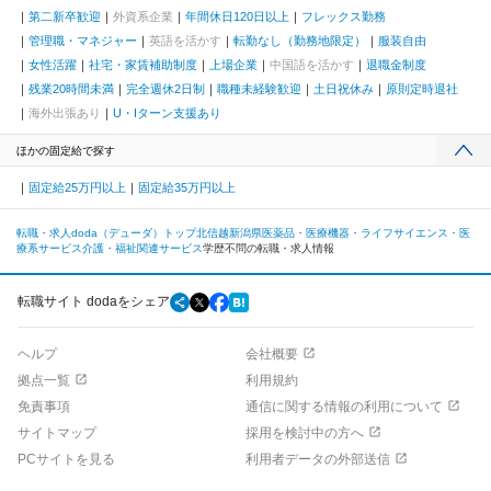
第二新卒歓迎
外資系企業
年間休日120日以上
フレックス勤務
管理職・マネジャー
英語を活かす
転勤なし（勤務地限定）
服装自由
女性活躍
社宅・家賃補助制度
上場企業
中国語を活かす
退職金制度
残業20時間未満
完全週休2日制
職種未経験歓迎
土日祝休み
原則定時退社
海外出張あり
U・Iターン支援あり
ほかの固定給で探す
固定給25万円以上
固定給35万円以上
転職・求人doda（デューダ）トップ
北信越
新潟県
医薬品・医療機器・ライフサイエンス・医
療系サービス
介護・福祉関連サービス
学歴不問の転職・求人情報
転職サイト dodaをシェア
ヘルプ
会社概要
拠点一覧
利用規約
免責事項
通信に関する情報の利用について
サイトマップ
採用を検討中の方へ
PCサイトを見る
利用者データの外部送信