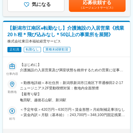
応募依頼する
・スタッフ管理など
気になる
■川室記念病院について：
（エージェントサービス）
あなたの経験に応じて徐々に業務をお任せします。
医療法人川室記念病院（旧常心荘川室病院）が、西洋医学・医療
～アイデアや提案に期待～
の明かりを、この北新保の地に灯したのは、今から140年ほど前
社員の意見を積極的に受け入れる当社。
にさかのぼる明治11年のことです。
業務の効率化やサービス向上など
1960年代以降、精神科医療が収容中心へと方針転換していく中
【新潟市江南区※転勤なし】介護施設の入居営業《残業
経験を活かした提案を歓迎します！
で、当院では、病院設立以来、患者様を地域に送り出す取り組み
20ｈ程＊飛び込みなし＊50以上の事業所を展開》
■入社後の教育体制
を進めてきました。また、1985年以降は地域ニーズの高まりを受
現場社員のOJTを予定しております。
株式会社東日本福祉経営サービス
け、認知症へも積極的に関わるようになります。
■当社について
正社員
転勤なし
業種未経験歓迎
在宅診療専門のクリニックになります。母体のメドアグリケアグ
変更の範囲：会社の定める業務
ループは関東を中心に多数のクリニック、2つの有料老人ホームを
運営。「病院での治療後に、安心して療養できる場をつくりた
【はじめに】
い。」その想いから、日々、良質なチーム医療の提供を目指して
介護施設の入居営業及び満室状態を維持するための営業に従事し
邁進しております。
仕事内容
ていただきます。専門の紹介会社を経由した営業が中心となり、
代理店営業のようなスタイルです。飛び込み営業や荷電営業はほ
＜勤務地詳細＞本社住所：新潟県新潟市江南区下早通柳田2-2-17
とんどございません。
ニュージニアス2F受動喫煙対策：敷地内全面禁煙
勤務地
【最寄り駅】
【業務内容】
亀田駅、越後石山駅、新潟駅
・病院や地域包括、紹介会社と連携し入居紹介の促進
・入居希望者やご家族への提案
＜予定年収＞420万円～630万円＜賃金形態＞月給制補足事項なし
・施設見学の同行
＜賃金内訳＞月額（基本給）：243,700円～348,100円固定残業手
・契約時のフォロー
給与
当/月：36,300円～51,900円（固定残業時間20時間0分/月）超過し
※営業先は紹介会社が中心となり、架電営業や飛び込み営業はほぼ
た時間外労働の残業手当は追加支給＜月給＞280,000円～400,000
ありません。
円（一律手当を含む）＜昇給有無＞有＜残業手当＞有＜給与補足