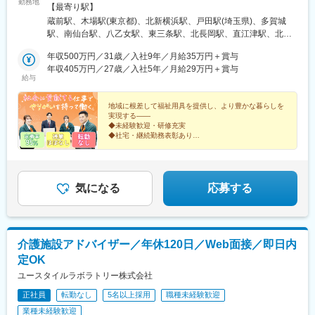
勤務地
サポート江東店【神奈川県】シルバーサポート横浜店【埼玉県】
【最寄り駅】
シルバーサポート戸田店【宮城県】シルバーサポート仙台店シル
蔵前駅、木場駅(東京都)、北新横浜駅、戸田駅(埼玉県)、多賀城
バーサポート仙台南店シルバーサポート仙台北店【新潟県】シル
駅、南仙台駅、八乙女駅、東三条駅、北長岡駅、直江津駅、北長
バーサポート三条店シルバーサポート長岡店シルバーサポート上
野駅、川原町駅、田原町駅(東京都)、新御徒町駅
越店【長野県】シルバーサポート長野店【三重県】シルバーサポ
年収500万円／31歳／入社9年／月給35万円＋賞与
ート三重中央店※受動喫煙対策：敷地内喫煙可能場所あり（拠点に
年収405万円／27歳／入社5年／月給29万円＋賞与
給与
応じて変更あり）
地域に根差して福祉用具を提供し、より豊かな暮らしを
実現する――
◆未経験歓迎・研修充実
◆社宅・継続勤務表彰あり
◆専門資格の取得支援あり・手に職がつく
◆テレアポ・飛び込み・個人ノルマなし・既存顧客が中
心
◆17時半定時・残業ほぼなし
気になる
応募する
介護施設アドバイザー／年休120日／Web面接／即日内
定OK
ユースタイルラボラトリー株式会社
正社員
転勤なし
5名以上採用
職種未経験歓迎
業種未経験歓迎