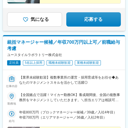
青森・多摩川に新規オープン！＝施設ケア事業＝【転勤なしOK／
これからのキャリアに迷いがある方。
下記エリアの希望勤務地で勤務】■北海道・東北／北海道、宮城■
これまでの経験を新しい領域で活かしたい方。
そんなあなたを、私たちは歓迎します。
関東／茨城、栃木、群馬、埼玉、東京、神奈川■甲信越・北陸／新
気になる
応募する
潟■関西／兵庫■東海／静岡、愛知■中国・四国／岡山、広島■九
州・沖縄／福岡、佐賀☆養成期間は最寄り施設勤務
統括マネージャー候補／年収700万円以上可／前職給与
考慮
ユースタイルラボラトリー株式会社
正社員
5名以上採用
職種未経験歓迎
業種未経験歓迎
【業界未経験歓迎】複数事業所の運営・採用育成等をお任せ◆あ
なたのマネジメントスキルを活かして活躍◎
仕事内容
【全国拠点で活躍！マイカー勤務OK】養成期間後、全国の複数事
務所をマネジメントしていただきます。＼担当エリアは相談可
勤務地
能！／近隣エリアまたは全国から好きなエリアを相談できます！
《養成期間中の勤務地》現在は東京、横浜、埼玉、福岡の事業所
年収800万円（ブロックマネージャー候補／39歳／入社4年目）
で行っていますが、ご希望に合わせて、お住まいのエリアで行う
年収700万円（エリアマネージャー／36歳／入社2年目）
ことも可能です。また社宅の利用もできますので、ご面接時にお
給与
気軽にご相談ください。《養成期間後の勤務地》全国47都道府県