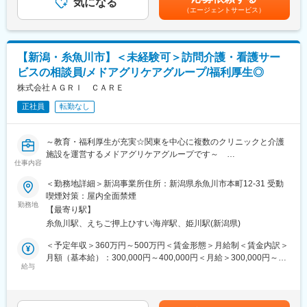
管理
気になる
下する可能性があります。月給(月額)は固定手当を含めた表記で
（エージェントサービス）
※車検、点検、タイヤ交換、報告書等
す。
・燃料管理（発注、在庫等）
・マイクロバスでのご利用者様の送迎（大型免許保有者）
【新潟・糸魚川市】＜未経験可＞訪問介護・看護サー
■職務詳細：
ビスの相談員/メドアグリケアグループ/福利厚生◎
保守点検業者から不具合箇所の修繕提案や交換等の報告・提案が
ありますので、対応をお任せいたします。基本的に相見積を取っ
株式会社ＡＧＲＩ ＣＡＲＥ
たり、業者の手配を行うポジションのため、ご自身で設備の修理
正社員
転勤なし
を行うことはございません。
■入社後の流れ：
～教育・福利厚生が充実☆関東を中心に複数のクリニックと介護
各業務、OJTにて教育いたします。ベテランスタッフがおります
施設を運営するメドアグリケアグループです～
ので、質問にはいつでも答えることが可能です。独り立ちまでは
仕事内容
■担当業務
最低3年ほどを想定していますので、時間をかけて業務を覚えてい
・地域への啓蒙活動
＜勤務地詳細＞新潟事業所住所：新潟県糸魚川市本町12-31 受動
ただきます。
ケアマネージャーやソーシャルワーカー、地域包括支援センター
喫煙対策：屋内全面禁煙
などに訪問医療・看護サービスをご案内。患者様をご紹介してい
勤務地
■組織構成：
【最寄り駅】
ただきます。
配属となる総務課には6名（事務4名、施設管理2名）のスタッフ
糸魚川駅、えちご押上ひすい海岸駅、姫川駅(新潟県)
・患者様の受入・契約
が在籍しています。男女比は3：3の内訳で、事務担当は男性１
ケアマネージャーと共に患者様のご家族と面会。
＜予定年収＞360万円～500万円＜賃金形態＞月給制＜賃金内訳＞
名、女性３名が従事しています。
介護認定や病歴、身体状況などをお聞きして最適な医療を提案し
月額（基本給）：300,000円～400,000円＜月給＞300,000円～
ます。
給与
400,000円＜昇給有無＞有＜残業手当＞有賃金はあくまでも目安
■キャリアアップ：
・数値管理・売上予測
の金額であり、選考を通じて上下する可能性があります。月給(月
管轄は総務部になり、ご活躍次第で管理職へのキャリアパスもご
上司が1on1で課題分析や考察、目標設定について丁寧に指導しま
額)は固定手当を含めた表記です。
ざいます。
す。