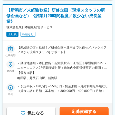
まずは当社の事業理解や業務に慣れていただき、採用部門として
の仕組みづくりや新しい施策の提案等、採用部門立ち上げメンバ
【キャリアパス（例）】
【新潟市／未経験歓迎】研修企画（現場スタッフの研
ーとして組織づくりをお任せいたします。
・医療介護スタッフ（2週間程度の基礎研修必要資格取得、現場業
修企画など）《残業月20時間程度／数少ない成長産
務）
業》
■組織構成：
・サービスリーダー（入社3カ月～※研修期間）
配属部署は現在は4名で構成されております。
・サービス提供責任者（入社半年／年収420～650万円）
株式会社東日本福祉経営サービス
・サービスマネージャー（入社1年／年収560～700万円）
正社員
転勤なし
■介護業界について：
・エリアマネージャー（入社1年～／年収700～800万円）
昨今人口減少が進んでいる中、介護業界は数少ない成長産業とな
・ブロックマネージャー（年収800～900万円）
っております。日本の65歳以上の人口は2042年まで増加見込み
・ゼネラルマネージャー（年収900～1200万円）
【未経験の方も歓迎！／研修企画～運用までお任せ／バックオフ
で、それに合わせて介護需要も拡大されることが期待されていま
ィスから現場スタッフをサポート】
す。また、介護業界は、介護保険制度という国の制度の中で運営
変更の範囲：会社の定める業務
仕事内容
■はじめに：
されており、また、高齢者の生活上必要不可欠な職業でもあるた
同社は介護付有料老人ホームを中心に事業展開しております。本
め、景気の波に左右されにくい安定産業であることも特徴です。
＜勤務地詳細＞本社住所：新潟県新潟市江南区下早通柳田2-2-17
ポジションでは研修企画担当の募集となります。
ニュージニアス2F受動喫煙対策：敷地内全面禁煙変更の範囲：会
これまでは各拠点でOJTを中心に育成を行ってきましたが、今後
勤務地
■同社について：
社の定める事業所
【最寄り駅】
は会社全体として、より体系的な研修制度を整えていく方針で
東日本福祉経営サービスグループは、介護事業所の開設・運営を
亀田駅、越後石山駅、新潟駅
す。
通じて、介護の悩みを抱えていらっしゃるお客様のサポートをさ
そのため、既存研修の運用だけでなく社員の成長を支える新しい
せて頂いています。2002年に会社を設立し、東京・埼玉・千葉・
＜予定年収＞420万円～550万円＜賃金形態＞月給制補足事項なし
研修コンテンツの企画や改善にも携わっていただける方を募集し
新潟にて、計54事業所を運営。
＜賃金内訳＞月額（基本給）：300,000円～400,000円＜月給＞
ます。
給与
主に介護付有料老人ホームを中心に事業展開を図っています。
300,000円～400,000円＜昇給有無＞有＜残業手当＞有＜給与補足
職種・業界経験は不問で未経験から研修企画に携わることができ
＞※上記年収には賞与を含みます。※給与詳細は、経験・資格・前
る貴重なポジションです。
変更の範囲：会社の定める業務
職給与を考慮し決定します。■昇給：年1回（4月）■賞与：年2回
（7月、12月）賃金はあくまでも目安の金額であり、選考を通じ
応募依頼する
■業務内容：
気になる
て上下する可能性があります。月給(月額)は固定手当を含めた表記