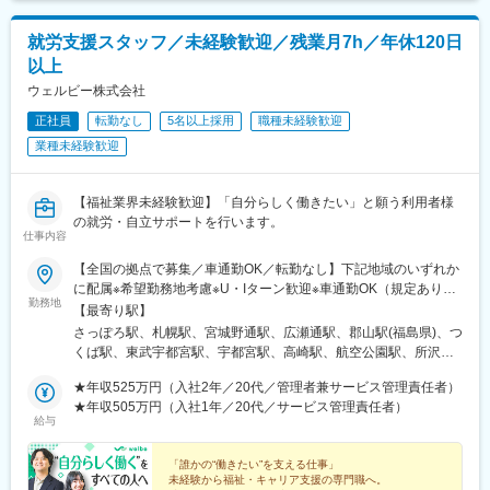
六甲駅、富雄駅、横川駅、小網町駅、吉塚駅、茶山駅(福岡県)、九
大学研都市駅、福大前駅、竜田口駅、熊本駅、和歌山市駅、県庁
就労支援スタッフ／未経験歓迎／残業月7h／年休120日
通り駅、代々木八幡駅、立場駅
以上
ウェルビー株式会社
正社員
転勤なし
5名以上採用
職種未経験歓迎
業種未経験歓迎
【福祉業界未経験歓迎】「自分らしく働きたい」と願う利用者様
の就労・自立サポートを行います。
仕事内容
【全国の拠点で募集／車通勤OK／転勤なし】下記地域のいずれか
に配属※希望勤務地考慮※U・Iターン歓迎※車通勤OK（規定あり）
勤務地
■北海道・東北北海道、宮城、福島■関東茨城、栃木、群馬、埼
【最寄り駅】
玉、千葉、東京、神奈川 ■中部新潟、富山、石川、長野、岐阜、
さっぽろ駅、札幌駅、宮城野通駅、広瀬通駅、郡山駅(福島県)、つ
静岡、愛知■近畿三重、滋賀、京都、大阪、兵庫、奈良、和歌山 ■
くば駅、東武宇都宮駅、宇都宮駅、高崎駅、航空公園駅、所沢
中国岡山、広島、山口 ■四国香川、愛媛 ■九州福岡、佐賀、長崎、
駅、新越谷駅、北朝霞駅、川越駅、西川口駅、大宮駅(埼玉県)、草
熊本、大分、宮崎、鹿児島、沖縄＼新規開所予定センター／■R三
★年収525万円（入社2年／20代／管理者兼サービス管理責任者）
加駅、春日部駅、西船橋駅、松戸駅、京成千葉駅、千葉駅、本八
宮／神戸市中央区御幸通6-1-20■津駅前／津市栄町3-142-1■ウェ
★年収505万円（入社1年／20代／サービス管理責任者）
幡駅(総武線)、秋葉原駅、三鷹駅、北千住駅、町田駅、錦糸町駅、
給与
ルとばた／北九州市戸畑区汐井町1-6■那覇／那覇市久茂地2-8-1■
池袋駅、京王八王子駅、渋谷駅、荻窪駅、府中駅(東京都)、蒲田
本八幡／市川市南八幡4-15-15■三田駅前／三田市駅前町1-38■泉
駅、新横浜駅、本厚木駅、藤沢駅、溝の口駅、上大岡駅、戸塚
佐野／大阪府泉佐野市上町3-3-18■佐賀／佐賀市駅前中央1-7-1■つ
「誰かの“働きたい”を支える仕事」
駅、横須賀中央駅、川崎駅、京急川崎駅、平塚駅、向ケ丘遊園
未経験から福祉・キャリア支援の専門職へ。
くば／つくば市吾妻1-10-1■相模大野／相模原市南区相模大野3-
駅、橋本駅(神奈川県)、相模大野駅、横浜駅、新潟駅、電気ビル前