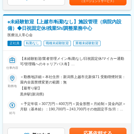
（エージェントサービス）
・研修ニーズの収集（現場ヒアリング、評価データ分析）
です。
・研修プログラムの企画（外部パートナーと一緒に取り組んでい
ただきます）
・研修の運用
※未経験歓迎【上越市/転勤なし】施設管理（病院内設
・研修効果測定、内容改善
備）◆日祝固定休/残業5h/調整業務中心
■組織構成：
医療法人常心会
配属部署は現在は２名で構成されております。
正社員
転勤なし
職種未経験歓迎
業種未経験歓迎
■同社について：
東日本福祉経営サービスグループは、介護事業所の開設・運営を
【未経験歓迎/業者管理メイン/転勤なし/日祝固定休/マイカー通勤
通じて、介護の悩みを抱えていらっしゃるお客様のサポートをさ
可/管理職へのキャリアパス有】
せて頂いています。2002年に会社を設立し、東京・埼玉・千葉・
仕事内容
医療法人常心会 川室記念病院内にて、病院内の設備全般（電気、
新潟にて、計54事業所を運営。
給排水、空調等）及び車両の事務的な管理業務をお任せします。
＜勤務地詳細＞本社住所：新潟県上越市北新保71 受動喫煙対策：
主に介護付有料老人ホームを中心に事業展開を図っています。
屋内全面禁煙変更の範囲：無
■職務内容：
勤務地
■介護業界について：
【最寄り駅】
・病院内設備（電気、給排水、空調、その他）の修繕や点検等の
昨今人口減少が進んでいる中、介護業界は数少ない成長産業とな
黒井駅(新潟県)
管理業務
っております。日本の65歳以上の人口は2042年まで増加見込み
・実作業を行う業者への見積もり要請（相見積もり等）
＜予定年収＞307万円～400万円＜賃金形態＞月給制＜賃金内訳＞
で、それに合わせて介護需要も拡大されることが期待されていま
・簡単な修繕業務（蛍光灯交換や簡単な修繕など。日曜大工程
月額（基本給）：190,700円～243,700円その他固定手当/月：
す。また、介護業界は、介護保険制度という国の制度の中で運営
度）
給与
8,000円＜月給＞198,700円～251,700円＜昇給有無＞有＜残業手
されており、また、高齢者の生活上必要不可欠な職業でもあるた
・各種報告書作成
当＞有＜給与補足＞■昇給：年1回(5,500円～7,200円 ※前年度実
め、景気の波に左右されにくい安定産業であることも特徴です。
・発注した業者との打ち合わせ
績)■賞与：年2回(3.60ケ月 ※前年度実績)■モデル年収：総務課
・車両（２６人乗り送迎用マイクロバス１台、乗用車１０台）の
長/550万円賃金はあくまでも目安の金額であり、選考を通じて上
変更の範囲：会社の定める業務
応募依頼する