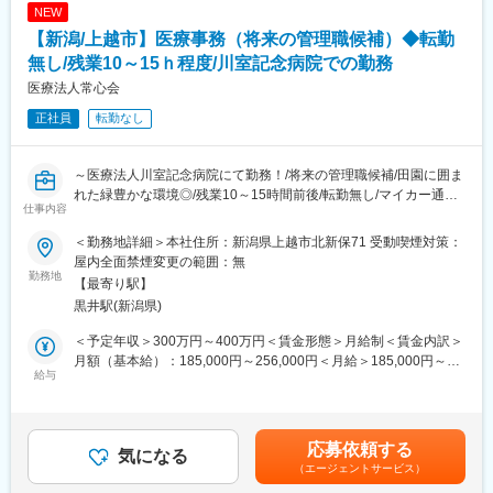
NEW
【新潟/上越市】医療事務（将来の管理職候補）◆転勤
無し/残業10～15ｈ程度/川室記念病院での勤務
医療法人常心会
正社員
転勤なし
～医療法人川室記念病院にて勤務！/将来の管理職候補/田園に囲ま
れた緑豊かな環境◎/残業10～15時間前後/転勤無し/マイカー通勤
仕事内容
可・駐車場完備～
＜勤務地詳細＞本社住所：新潟県上越市北新保71 受動喫煙対策：
■職務内容：
屋内全面禁煙変更の範囲：無
医療法人常心会 川室記念病院内の医事課にてレセプト作成を中心
勤務地
【最寄り駅】
に、来院者の会計、入院患者管理、電話対応など様々な業務をお
黒井駅(新潟県)
任せいたします。具体的には下記業務に従事いただきます。
・レセプト作成
＜予定年収＞300万円～400万円＜賃金形態＞月給制＜賃金内訳＞
・入院外来窓口会計
月額（基本給）：185,000円～256,000円＜月給＞185,000円～
・患者仕様の日用品管理・会計
給与
256,000円＜昇給有無＞有＜残業手当＞有＜給与補足＞■昇給：年
・電話受付
1回(5,500円～7,200円 ※前年度実績)■賞与：年2回(3.60ケ月 ※前年
・来院者窓口対応 等
度実績)■モデル年収：医事課長/550万円賃金はあくまでも目安の
※川室記念病院は病床171床、職員数160名程度の小さな病院で
金額であり、選考を通じて上下する可能性があります。月給(月額)
応募依頼する
す。総務課業務については会計、労務、備品管理、施設管理など
気になる
は固定手当を含めた表記です。
（エージェントサービス）
様々な業務に携わっていただきますが、まずは簡単な業務から始
めていただきたいと考えております。