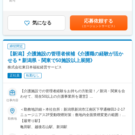
給与
158,000円固定残業手当/月：52,000円～71,600円（固定残業時間
変更の範囲：会社の定める業務
30時間0分/月）超過した時間外労働の残業手当は追加支給＜月給
■業務詳細：
＞290,000円～399,600円（一律手当を含む）＜昇給有無＞有＜残
・個別支援計画の作成・モニタリング計画
業手当＞有＜給与補足＞◆賞与：無◆昇給：年1回（3月）※個人
・アセスメントシートの作成
応募依頼する
気になる
の評価に応じて昇降給の場合あり・超過分・深夜割増賃金別途支
・利用者の生活全般をプロデュース
（エージェントサービス）
給・交通費規定内支給 （バイク通勤・車通勤OK）・施設管理者と
・スタッフ育成
の兼務もしくは30床（2施設以上）兼務により兼務手当+75,000
・支援機関との調整業務
円/月を支給させていただきます賃金はあくまでも目安の金額であ
・介助業務
り、選考を通じて上下する可能性があります。月給(月額)は固定手
締切間近
※請求・申請業務は本社専門部署にて対応！サポート体制充実◎
当を含めた表記です。
【新潟】介護施設の管理者候補《介護職の経験が活か
■キャリアパス／モデル年収：
せる＊新潟県・関東で50施設以上展開》
・エリアマネージャー：480万円～
株式会社東日本福祉経営サービス
・シニアマネージャー（課長クラス）：540万円～
・統括マネージャー（次長クラス）：600万円～
正社員
転勤なし
・運営部部長：720万円～
※ポジションの空き状況次第にもよりますが、担当施設の売り上げ
や入居数、メンバーマネジメントの面から評価が行われ、2～5年
【介護施設での管理者経験をお持ちの方歓迎！／新潟・関東を合
でステップアップをすることが出来ます。
わせて、現在50以上の介護事業所を運営】
仕事内容
新潟県内にて、事業所の管理業務に従事していただきます。入社
■当社の魅力：
後は管理者候補として新潟エリアの既存施設管理者に付き、管理
＜勤務地詳細＞本社住所：新潟県新潟市江南区下早通柳田2-2-17
・当社は日本1の施設数（270施設以上）を誇り、毎年2000名規模
者業務のレクチャーを受けていただきます。
ニュージニアス2F受動喫煙対策：敷地内全面禁煙変更の範囲：会
で成長を遂げている企業になります。そのため、企業としての将
勤務地
社の定める事業所
【最寄り駅】
来性はもちろんのこと、今後も事業拡大を計画しております。そ
■業務内容：
亀田駅、越後石山駅、新潟駅
のため、実力次第ではどんどん空いたポストにステップアップし
職員管理、収益管理、事務作業
ていただくことが可能です。
・入居相談、案内、入居者状況把握と管理