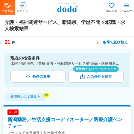
会員登録
ログイン
気になる
メニュー
介護・福祉関連サービス、新潟県、学歴不問
の転職・求
人検索結果
21
条件で並び替え
件
現在の検索条件
[勤務地]新潟県 [業種]介護・福祉関連サービス-医薬品・医療機器・ライフサイエンス・医療系サービス [こだわり条件ピックアップ]学歴不問 [詳細条件](募集・採用情報)学歴不問
新着求人をいつでもチェック
条件の変更
この条件を保存
新潟県
のみで募集中
NEW
新潟勤務／生活支援コーディネーター／医療介護ベン
チャー
ユースタイルラボラトリー株式会社