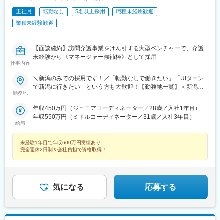
正社員
転勤なし
5名以上採用
職種未経験歓迎
業種未経験歓迎
【面談確約】訪問介護事業をけん引する大型ベンチャーで、介護
未経験から《マネージャー候補枠》として採用
仕事内容
＼新潟のみでの採用です！／「転勤なしで働きたい」「UIターン
で新潟に行きたい」という方も大歓迎！【勤務地一覧】＜新潟市
勤務地
＞北区、東区、中央区、江南区、秋葉区、南区、西区、西蒲区＜
その他＞長岡市、三条市、柏崎市、新発田市、小千谷市、加茂
年収450万円（ジュニアコーディネーター／28歳／入社1年目）
市、十日町市、見附市、村上市、燕市、糸魚川市、五泉市、上越
年収550万円（ミドルコーディネーター／31歳／入社3年目）
市、阿賀野市、魚沼市、聖籠町、弥彦村、田上町、出雲崎町、湯
給与
沢町、津南町、刈羽村、関川村、妙高市、南魚沼市、胎内市、阿
賀町※希望勤務地を踏まえて配属決定します※受動喫煙対策あり＝
未経験1年目で年収600万円実績あり
＝＝☆将来的に全国のご希望勤務地へUIターン可能・初期費用会
完全週休2日制＆会社負担で資格取得！
社負担等の移住支援あり（規定有）・UIターン転勤希望者への年
間の支援あり（規定有）☆マイカー通勤手当あり（1回200円）
気になる
応募する