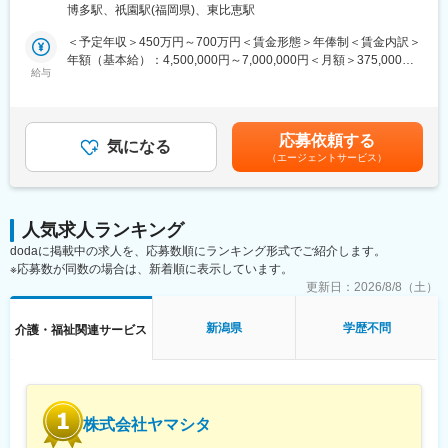
博多駅、祇園駅(福岡県)、東比恵駅
「IT×福祉」という新しい領域で、社会貢献を進めており、大変や
りがいのあるお仕事です。私たちは福祉企業でありながら、AIを
＜予定年収＞450万円～700万円＜賃金形態＞年俸制＜賃金内訳＞
取り入れたり、業務のDX化を全力で進めています。急成長中のサ
年額（基本給）：4,500,000円～7,000,000円＜月額＞375,000円
ンクスラボで挑戦してみませんか？
給与
～583,333円（12分割）＜昇給有無＞有＜残業手当＞有＜給与補
足＞※資格・経験により考慮※年俸に1/12を乗じた額を毎月支給し
■業務内容：
ます■昇給：年1回の人事考査有■賞与：なし賃金はあくまでも目
・全国の障がい者支援施設のネットワーク設計・構築
安の金額であり、選考を通じて上下する可能性があります。月給
応募依頼する
・クラウドサービスを活用したサーバ環境の整備
気になる
(月額)は固定手当を含めた表記です。
（エージェントサービス）
・セキュリティ対策の実施と管理
・社内ITインフラの維持・改善
■やりがい：
人気求人ランキング
・裁量権が大きいため、自ら課題を見つけ、仮説を立て、実行
dodaに掲載中の求人を、応募数順にランキング形式でご紹介します。
し、改善し続ける経験を得ることができます。
※応募数が同数の場合は、新着順に表示しています。
・成長フェーズのため、様々なチャンスがあるので、自らの意志
や経験、実績とともに様々な挑戦ができます。
更新日：
2026/8/8（土）
■当社について：
新潟県
学歴不問
介護・福祉関連サービス
当社は、「IT×福祉」をテーマとし、2015年に設立したIT事業と福
祉事業を展開し、障がいのある方々のデジタル社会での活躍を後
押しする会社です。
沖縄県那覇市に本社を置き、国内は沖縄全域、九州（福岡／長崎
／佐賀／大分／熊本／鹿児島） 、中国（広島／山口）を中心に、
株式会社ヤマシタ
首都圏（東京）・関西圏