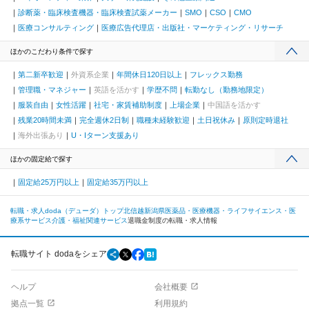
診断薬・臨床検査機器・臨床検査試薬メーカー
SMO
CSO
CMO
医療コンサルティング
医療広告代理店・出版社・マーケティング・リサーチ
ほかのこだわり条件で探す
第二新卒歓迎
外資系企業
年間休日120日以上
フレックス勤務
管理職・マネジャー
英語を活かす
学歴不問
転勤なし（勤務地限定）
服装自由
女性活躍
社宅・家賃補助制度
上場企業
中国語を活かす
残業20時間未満
完全週休2日制
職種未経験歓迎
土日祝休み
原則定時退社
海外出張あり
U・Iターン支援あり
ほかの固定給で探す
固定給25万円以上
固定給35万円以上
転職・求人doda（デューダ）トップ
北信越
新潟県
医薬品・医療機器・ライフサイエンス・医
療系サービス
介護・福祉関連サービス
退職金制度の転職・求人情報
転職サイト dodaをシェア
ヘルプ
会社概要
拠点一覧
利用規約