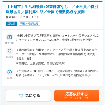
入社後の研修はもちろん、長期的な育成を見据え、基礎から応用
【上越市】生活相談員※残業ほぼなし！／正社員／特別
まで段階的に学べる環境です。基礎から応用まで、自分のペース
報酬あり／福利厚生◎／全国で複数拠点を展開
で無理なくスキルを習得可能。最新の介護知識や技術を身につけ
ながら、着実にスキルアップできる仕組みが整っているので、成
株式会社ＳＯＹＯＫＡＺＥ
長意欲のある方にぴったりです。
正社員
職種未経験歓迎
■施設見学OK!：
実際の職場の雰囲気を知ってから働けるので安心！ご希望の方に
<全国で367拠点717事業所を展開/ショートステイ業界シェアNo.1
は、入社前に施設見学を実施しています。どんなスタッフがいる
のリーディングカンパニー/2025年で創業50周年の安定企業>
のか、どんな環境なのかを自分の目で確認できるため、不安なく
仕事内容
スタートできます。納得してから働きたい方にもぴったりです。
■業務内容：
＜勤務地詳細＞高田ケアセンターそよ風住所：新潟県上越市大字
ぜひお気軽にお申し付けください。
高齢者向け介護施設で、お客様やご家族の相談に寄り添いなが
中田原105番地71 受動喫煙対策：敷地内喫煙可能場所あり変更の
ら、自立した生活を支えるお仕事です。ケアプランの作成・契約
勤務地
範囲：（雇入れ直後）募集施設 （変更の範囲）近隣都道府県の施
■当社の魅力：
【最寄り駅】
対応・利用調整などの相談業務に加え、地域や医療機関との連
設
株式会社SOYOKAZEは全国で367拠点をネットワークしショート
南高田駅、上越妙高駅、高田駅(新潟県)
携、広報活動も担当。介護現場のサポートにも関わりながら、信
ステイの床数は圧倒的！業界NO.1。居宅系介護サービスを中心に
頼関係を築き、安心できる暮らしを支えていきます。
＜予定年収＞288万円～339万円＜賃金形態＞月給制＜賃金内訳＞
全国に拡大展開中です。キャリアも経験も人生観も含めて、他の
月額（基本給）：195,000円～238,000円その他固定手当/月：
会社よりもさまざまな人たちが集まる組織。異なる能力を持った
■職場環境について：
給与
45,000円＜月給＞240,000円～283,000円＜昇給有無＞有＜残業手
スタッフそれぞれが、協力し合って働いています！
入社後の研修はもちろん、長期的な育成を見据え、基礎から応用
当＞有＜給与補足＞賞与 年2回（6月・12月）昇給 年1回（4
まで段階的に学べる環境です。基礎から応用まで、自分のペース
月）特別報酬：平均53.1万円（最高額250万円）※2025年6月支給
変更の範囲：（雇入れ直後）募集職種 （変更の範囲）当社が定め
で無理なくスキルを習得可能。最新の介護知識や技術を身につけ
実績▼下記別途支給夜勤手当：6,000円/回※夜勤を行った場合支給
る業務
応募依頼する
ながら、着実にスキルアップできる仕組みが整っているので、成
気になる
通勤手当年末年始手当：380円/時※12/30 0時～1/3 24時賃金はあ
（エージェントサービス）
長意欲のある方にぴったりです。
くまでも目安の金額であり、選考を通じて上下する可能性があり
ます。月給(月額)は固定手当を含めた表記です。