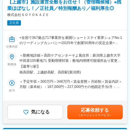
【上越市】施設運営全般をお任せ！（管理職候補）※残
・研修効果測定、内容改善
業ほぼなし！／正社員／特別報酬あり／福利厚生◎
■組織構成：
株式会社ＳＯＹＯＫＡＺＥ
配属部署は現在は２名で構成されております。
正社員
■同社について：
東日本福祉経営サービスグループは、介護事業所の開設・運営を
<全国で367拠点717事業所を展開/ショートステイ業界シェアNo.1
通じて、介護の悩みを抱えていらっしゃるお客様のサポートをさ
のリーディングカンパニー/2025年で創業50周年の安定企業>
せて頂いています。2002年に会社を設立し、東京・埼玉・千葉・
仕事内容
新潟にて、計54事業所を運営。
■業務内容：
＜勤務地詳細＞高田ケアセンターそよ風住所：新潟県上越市大字
主に介護付有料老人ホームを中心に事業展開を図っています。
高齢者向け介護施設での管理業務です。スタッフのシフト調整や
中田原105番地71 受動喫煙対策：敷地内喫煙可能場所あり変更の
育成を行いながら、身体介助、レクリエーションの実施、書類作
勤務地
範囲：（雇入れ直後）募集施設 （変更の範囲）近隣都道府県の施
■介護業界について：
【最寄り駅】
成など幅広く担当。お客様が安心して過ごせる環境づくりを支え
設
昨今人口減少が進んでいる中、介護業界は数少ない成長産業とな
南高田駅、上越妙高駅、高田駅(新潟県)
ます。PC業務あり。送迎の有無は施設により異なります。
っております。日本の65歳以上の人口は2042年まで増加見込み
＜予定年収＞300万円～348万円＜賃金形態＞月給制＜賃金内訳＞
で、それに合わせて介護需要も拡大されることが期待されていま
■特別報酬について：
月額（基本給）：187,000円～227,000円その他固定手当/月：
す。また、介護業界は、介護保険制度という国の制度の中で運営
施設運営への貢献やチームワーク、売上への寄与など多角的に
給与
63,000円＜月給＞250,000円～290,000円＜昇給有無＞有＜残業手
されており、また、高齢者の生活上必要不可欠な職業でもあるた
日々の努力を評価し、賞与とは別に特別報酬を支給します。「目
当＞有＜給与補足＞賞与 年2回（6月・12月）昇給 年1回（4
め、景気の波に左右されにくい安定産業であることも特徴です。
に見える評価」でやりがいを感じながら、仕事へのモチベーショ
月）特別報酬：平均55.7万円（最高額259万円）※2025年6月支給
ンを高められる制度です。努力が収入アップに直結する環境で、
実績▼下記別途支給夜勤手当：6,000円/回※夜勤を行った場合支給
変更の範囲：会社の定める業務
応募依頼する
自分の可能性を広げてみませんか。
気になる
通勤手当年末年始手当：380円/時※12/30 0時～1/3 24時賃金はあ
（エージェントサービス）
くまでも目安の金額であり、選考を通じて上下する可能性があり
■リフレッシュ休暇あり！：
ます。月給(月額)は固定手当を含めた表記です。
有給休暇とは別に年間17日間のリフレッシュ休暇を支給。プライ