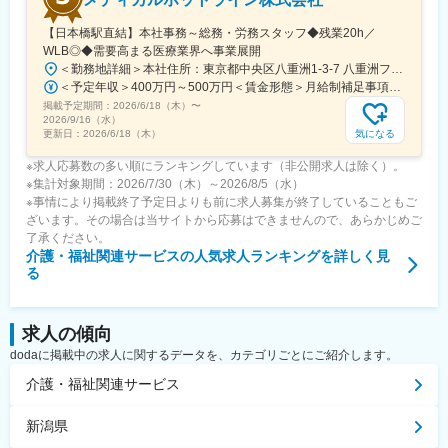
【日本橋駅直結】本社事務～総務・労務スタッフ◆残業20h／
WLB◎◆需要高まる医療業界へ事業展開
＜勤務地詳細＞本社住所：東京都中央区八重洲1-3-7 八重洲ファーストフィナンシャルビル13F受動喫煙対策：屋内全面禁煙変更の範囲：会社の定める事業所
＜予定年収＞400万円～500万円＜賃金形態＞月給制補足事項なし＜賃金内訳＞月額（基本給）：235,000円～284,000円固定残業手当/月：45,000円～66,000円（固定残業時間25時間0分/月）超過した時間外労働の残業手当は追加支給＜月給＞280,000円～350,000円（一律手当を含む）＜昇給有無＞有＜残業手当＞有＜給与補足＞※給与詳細は、ご経験やスキルを考慮のうえ決定します。■昇給：年1回 査定により決定■賞与：年2回（7 月・12 月） 都度査定により決定 算定対象期間に準ずる賃金はあくまでも目安の金額であり、選考を通じて上下する可能性があります。月給(月額)は固定手当を含めた表記です。
掲載予定期間：
2026/6/18（木）
〜
2026/9/16（水）
気になる
更新日：
2026/6/18（木）
※求人応募数の多い順にランキングしています（非公開求人は除く）。
※集計対象期間：2026/7/30（木）～2026/8/5（水）
※事情により掲載終了予定日よりも前に求人募集が終了していることもご
ざいます。その場合は当サイトから応募はできませんので、あらかじめご
了承ください。
介護・福祉関連サービス
の人気求人ランキングを詳しく見
る
求人の傾向
dodaに掲載中の求人に関するデータを、カテゴリごとにご紹介します。
介護・福祉関連サービス
新潟県