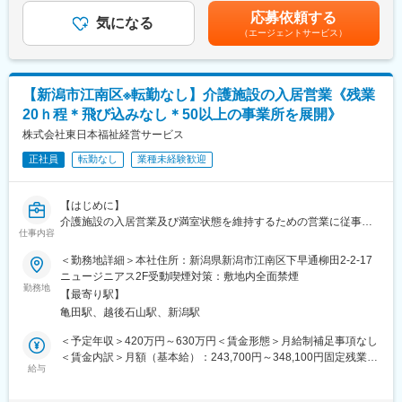
（2）人材マネジメント：
無＞有＜残業手当＞有＜給与補足＞■賞与：年2回■昇給：年1回賃
応募依頼する
・採用、育成、配置、評価
気になる
金はあくまでも目安の金額であり、選考を通じて上下する可能性
（エージェントサービス）
・拠点責任者の育成、チームビルディング
があります。月給(月額)は固定手当を含めた表記です。
（3）コンプライアンス・監査対応
・各拠点への指導
【新潟市江南区※転勤なし】介護施設の入居営業《残業
・法令遵守体制の構築、内部監査
20ｈ程＊飛び込みなし＊50以上の事業所を展開》
（4）自治体連携・地域対応
株式会社東日本福祉経営サービス
・各自治体との折衝、連携業務
正社員
転勤なし
業種未経験歓迎
・行政提出書類、各種帳票管理
（5） 支店運営管理
【はじめに】
・勤怠管理
介護施設の入居営業及び満室状態を維持するための営業に従事し
・介護関連講座の運営、管理
仕事内容
ていただきます。専門の紹介会社を経由した営業が中心となり、
代理店営業のようなスタイルです。飛び込み営業や荷電営業はほ
＜勤務地詳細＞本社住所：新潟県新潟市江南区下早通柳田2-2-17
■仕事の魅力：
とんどございません。
ニュージニアス2F受動喫煙対策：敷地内全面禁煙
・経営視点を持って事業を推進できる裁量
勤務地
・将来的に支店長として組織を牽引するキャリアパス
【最寄り駅】
【業務内容】
・医療・介護のインフラを支える社会的意義の大きい仕事
亀田駅、越後石山駅、新潟駅
・病院や地域包括、紹介会社と連携し入居紹介の促進
・入居希望者やご家族への提案
＜予定年収＞420万円～630万円＜賃金形態＞月給制補足事項なし
■研修制度：
・施設見学の同行
＜賃金内訳＞月額（基本給）：243,700円～348,100円固定残業手
介護業界などの専門知識を学べるプログラムが充実しており、業
・契約時のフォロー
給与
当/月：36,300円～51,900円（固定残業時間20時間0分/月）超過し
界未経験の方でも安心して就業することができます。
※営業先は紹介会社が中心となり、架電営業や飛び込み営業はほぼ
た時間外労働の残業手当は追加支給＜月給＞280,000円～400,000
ありません。