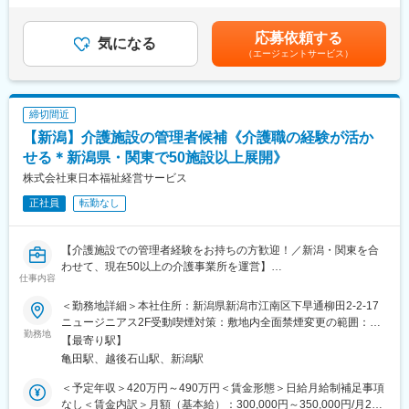
・業務効率化の推進
職給与を考慮し決定します。■昇給：年1回（4月）■賞与：年2回
を築きたい方に最適です。
・人事関連制度の改訂
（7月、12月）賃金はあくまでも目安の金額であり、選考を通じ
応募依頼する
気になる
て上下する可能性があります。月給(月額)は固定手当を含めた表記
【同社について】
（エージェントサービス）
■組織構成：
です。
東日本福祉経営サービスグループは、介護事業所の開設・運営を
現在は課長1名・主任1名・スタッフ1名の計3名で構成されており
通じて、介護の悩みを抱えていらっしゃるお客様のサポートをさ
ます。
せて頂いています。2002年に会社を設立し、東京・埼玉・千葉・
新潟にて、計55事業所を運営。
締切間近
■介護業界について：
主に介護付有料老人ホームを中心に事業展開を図っています。
【新潟】介護施設の管理者候補《介護職の経験が活か
昨今人口減少が進んでいる中、介護業界は数少ない成長産業とな
っております。日本の65歳以上の人口は2042年まで増加見込み
せる＊新潟県・関東で50施設以上展開》
で、それに合わせて介護需要も拡大されることが期待されていま
株式会社東日本福祉経営サービス
す。また、介護業界は、介護保険制度という国の制度の中で運営
正社員
転勤なし
されており、また、高齢者の生活上必要不可欠な職業でもあるた
め、景気の波に左右されにくい安定産業であることも特徴です。
【介護施設での管理者経験をお持ちの方歓迎！／新潟・関東を合
■同社について：
わせて、現在50以上の介護事業所を運営】
東日本福祉経営サービスグループは、介護事業所の開設・運営を
仕事内容
新潟県内にて、事業所の管理業務に従事していただきます。入社
通じて、介護の悩みを抱えていらっしゃるお客様のサポートをさ
後は管理者候補として新潟エリアの既存施設管理者に付き、管理
せて頂いています。2002年に会社を設立し、東京・埼玉・千葉・
＜勤務地詳細＞本社住所：新潟県新潟市江南区下早通柳田2-2-17
者業務のレクチャーを受けていただきます。
新潟にて、計54事業所を運営。
ニュージニアス2F受動喫煙対策：敷地内全面禁煙変更の範囲：会
勤務地
主に介護付有料老人ホームを中心に事業展開を図っています。
社の定める事業所
【最寄り駅】
■業務内容：
亀田駅、越後石山駅、新潟駅
職員管理、収益管理、事務作業
変更の範囲：会社の定める業務
・入居相談、案内、入居者状況把握と管理
＜予定年収＞420万円～490万円＜賃金形態＞日給月給制補足事項
・介護ケアのサポート業務
なし＜賃金内訳＞月額（基本給）：300,000円～350,000円/月20