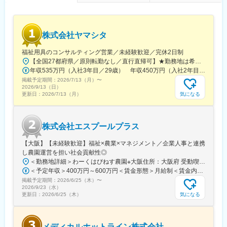
株式会社ヤマシタ
福祉用具のコンサルティング営業／未経験歓迎／完休2日制
【全国27都府県／原則転勤なし／直行直帰可】★勤務地は希望を考慮★拠点により車通勤OK※充足状況により、ご希望の勤務地での募集が終了している場合があります。※転居を伴う転勤の有無は、半年ごとに希望を伺い、選択いただけます。■東北■・宮城県（仙台市）■関東■・東京都（東京23区など）・神奈川県（横浜市など）・埼玉県（さいたま市など）・千葉県（千葉市など）・茨城県（水戸市）・栃木県（宇都宮市／足利市）・群馬県（前橋市）■東海■・愛知県（名古屋市／豊田市／豊橋市／小牧市）・静岡県（静岡市／浜松市／沼津市／焼津市／富士市）・岐阜県（岐阜市）・三重県（四日市市）■信越・北陸■・長野県（長野市）・山梨県（甲府市）・石川県（金沢市）・富山県（富山市）・福井県（福井市）■関西■・大阪府・兵庫県（神戸市／尼崎市／姫路市）・京都府（京都市）・奈良県（奈良市／天理市）・滋賀県（大津市／彦根市）・和歌山県（和歌山市／田辺市）■中国■・広島県（広島市）・岡山県（岡山市）■四国■・香川県（高松市）■九州■・福岡県（福岡市）
年収535万円（入社3年目／29歳） 年収450万円（入社2年目／26歳）
掲載予定期間：
2026/7/13（月）
〜
2026/9/13（日）
気になる
更新日：
2026/7/13（月）
株式会社エスプールプラス
【大阪】【未経験歓迎】福祉×農業×マネジメント／企業人事と連携
し農園運営を担い社会貢献性◎
＜勤務地詳細＞わーくはぴねす農園※大阪住所：大阪府 受動喫煙対策：敷地内全面禁煙変更の範囲：会社の定める事業所
＜予定年収＞400万円～600万円＜賃金形態＞月給制＜賃金内訳＞月額（基本給）：280,000円～420,000円＜月給＞280,000円～420,000円＜昇給有無＞有＜残業手当＞有＜給与補足＞※予定年収はあくまでも目安の金額であり、選考を通じて上下する可能性があります。■昇給：年2回（8月・2月）■賞与：年2回（7月・12月）賃金はあくまでも目安の金額であり、選考を通じて上下する可能性があります。月給(月額)は固定手当を含めた表記です。
掲載予定期間：
2026/6/25（木）
〜
2026/9/23（水）
気になる
更新日：
2026/6/25（木）
メディカルホットライン株式会社