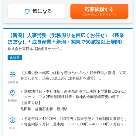
円（一律手当を含む）＜昇給有無＞有＜残業手当＞有＜給与補足
■キャリアパス：
※新潟本社に配属／担当エリアは新潟県内を想定しています。
＞※上記年収には賞与を含みます。※給与詳細は、経験・資格・前
将来的には支店のマネジメントや本社にてサービス企画、人事戦
応募依頼する
気になる
職給与を考慮し決定します。■昇給：年1回（4月）■賞与：年2回
略などのキャリアにステップアップすることが可能です。
（エージェントサービス）
【営業スタイルの特徴】
（7月、12月）賃金はあくまでも目安の金額であり、選考を通じ
最終的なユーザーは介護施設の利用者やその家族ですが、入居営
て上下する可能性があります。月給(月額)は固定手当を含めた表記
■働き方：
業にあたっては専門の紹介会社を経由して利用を検討している個
です。
2022年10月よりフレックスタイム制度が適用となり、ライフワー
人と接点を取り、入念に希望をヒアリングして同社の施設を提案
クバランスのとりやすい環境です。
【新潟】人事労務（労務周りを幅広くお任せ）《残業
していくという流れになります。そのため現状は紹介会社への営
また、土日祝休み・年間休日120日以上のため仕事とプライベー
ほぼなし＊成長産業＊新潟・関東で50施設以上展開》
業が中心となり、代理店営業のようなスタイルが中心となってい
トが両立しやすい環境です。
ます。その他個人への直接提案も行います。
株式会社東日本福祉経営サービス
新しい営業手法を検討いただく可能性もあります。
■同社について：
正社員
同社は現在医療関連事業、介護事業・ヘルスケア事業、保育事業
【求人の魅力】
という社会貢献性の高い事業を展開しています。
（1） “売る営業”じゃない！人の人生に寄り添える仕事
各分野で実績を残し、信頼され、価値あるサービスを提供してき
【人事労務の幅広い経験を積みたい方へ！裁量権◎／新潟・関東
介護施設選びは人生の大きな節目。無理に売るのではなく、ご本
ました介護事業においては全国約1,900ヵ所で、在宅系介護サービ
を合わせて、現在50以上の介護事業所を運営】
人やご家族に寄り添いながら最適な提案を行う営業です。「人の
仕事内容
スから施設介護サービスまで”トータル介護サービス”を実現してい
介護付有料老人ホームを中心に事業展開する当社の人事労務担当
役に立ちたい」という想いを活かせます。
ます。
として以下の業務をお任せいたします。
＜勤務地詳細＞本社住所：新潟県新潟市江南区下早通柳田2-2-17
ニュージニアス2F受動喫煙対策：敷地内全面禁煙変更の範囲：会
（2）直行直帰OK！営業経験を活かして、自由度高く働ける
■業務内容：
勤務地
社の定める事業所
異業種からの転職者も多数活躍中！営業経験があれば福祉業界が
【最寄り駅】
・勤怠、給与管理
初めてでも大丈夫。担当エリアへの訪問は直行直帰OKで、時間も
亀田駅、越後石山駅、新潟駅
・予算管理
動き方も自分で組み立てやすい環境です。
・労働時間管理
＜予定年収＞420万円～560万円＜賃金形態＞月給制補足事項なし
・人事考課（評価、処遇の策定、運用）、
＜賃金内訳＞月額（基本給）：300,000円～400,000円＜月給＞
（3）安定した事業基盤で安心のキャリア形成
・労務の管理や課題の解決支援
給与
300,000円～400,000円＜昇給有無＞有＜残業手当＞有＜給与補足
関東・新潟で55拠点を展開しています。賞与年2回、退職金制
・行政対応
＞※上記年収には賞与を含みます。※給与詳細は、経験・資格・前
度、労働組合など福利厚生も充実。福祉業界で安定的にキャリア