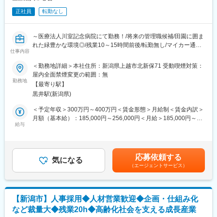
正社員
転勤なし
～医療法人川室記念病院にて勤務！/将来の管理職候補/田園に囲ま
れた緑豊かな環境◎/残業10～15時間前後/転勤無し/マイカー通勤
仕事内容
可・駐車場完備～
＜勤務地詳細＞本社住所：新潟県上越市北新保71 受動喫煙対策：
■職務内容：
屋内全面禁煙変更の範囲：無
医療法人常心会 川室記念病院内の医事課にてレセプト作成を中心
勤務地
【最寄り駅】
に、来院者の会計、入院患者管理、電話対応など様々な業務をお
黒井駅(新潟県)
任せいたします。具体的には下記業務に従事いただきます。
・レセプト作成
＜予定年収＞300万円～400万円＜賃金形態＞月給制＜賃金内訳＞
・入院外来窓口会計
月額（基本給）：185,000円～256,000円＜月給＞185,000円～
・患者仕様の日用品管理・会計
給与
256,000円＜昇給有無＞有＜残業手当＞有＜給与補足＞■昇給：年
・電話受付
1回(5,500円～7,200円 ※前年度実績)■賞与：年2回(3.60ケ月 ※前年
・来院者窓口対応 等
度実績)■モデル年収：医事課長/550万円賃金はあくまでも目安の
※川室記念病院は病床171床、職員数160名程度の小さな病院で
金額であり、選考を通じて上下する可能性があります。月給(月額)
応募依頼する
す。総務課業務については会計、労務、備品管理、施設管理など
気になる
は固定手当を含めた表記です。
（エージェントサービス）
様々な業務に携わっていただきますが、まずは簡単な業務から始
めていただきたいと考えております。
■組織構成：
【新潟市】人事採用◆人材営業歓迎◆企画・仕組み化
配属となる医事課には6名（正職員4名、臨時職員2名）が在籍し
など裁量大◆残業20h◆高齢化社会を支える成長産業
ており、30代～40代の方が中心に活躍しております。