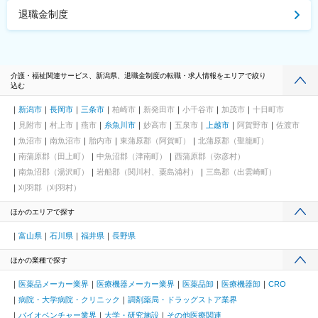
退職金制度
介護・福祉関連サービス、新潟県、退職金制度の転職・求人情報をエリアで絞り
込む
新潟市
長岡市
三条市
柏崎市
新発田市
小千谷市
加茂市
十日町市
見附市
村上市
燕市
糸魚川市
妙高市
五泉市
上越市
阿賀野市
佐渡市
魚沼市
南魚沼市
胎内市
東蒲原郡（阿賀町）
北蒲原郡（聖籠町）
南蒲原郡（田上町）
中魚沼郡（津南町）
西蒲原郡（弥彦村）
南魚沼郡（湯沢町）
岩船郡（関川村、粟島浦村）
三島郡（出雲崎町）
刈羽郡（刈羽村）
ほかのエリアで探す
富山県
石川県
福井県
長野県
ほかの業種で探す
医薬品メーカー業界
医療機器メーカー業界
医薬品卸
医療機器卸
CRO
病院・大学病院・クリニック
調剤薬局・ドラッグストア業界
バイオベンチャー業界
大学・研究施設
その他医療関連