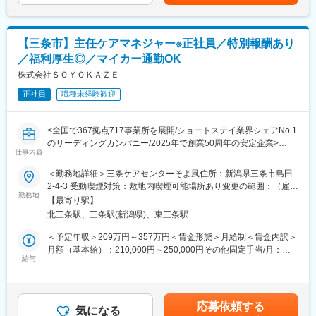
下する可能性があります。月給(月額)は固定手当を含めた表記で
す。
■スキルアップも叶う！：
幅広いサービスを展開する当社ならではの強みとして、在宅系か
【三条市】主任ケアマネジャー※正社員／特別報酬あり
ら入居系まで様々な経験を積むことが可能。スキルの幅が広が
／福利厚生◎／マイカー通勤OK
り、介護のプロフェッショナルとして大きく成長できます。「も
っと経験を積みたい」「将来はマネジメントにも挑戦したい」そ
株式会社ＳＯＹＯＫＡＺＥ
んな方のキャリアアップを全力で応援します。
正社員
職種未経験歓迎
■当社の魅力：
幅広いサービスを展開する当社ならではの強みとして、在宅系か
<全国で367拠点717事業所を展開/ショートステイ業界シェアNo.1
ら入居系まで様々な経験を積むことが可能。スキルの幅が広が
のリーディングカンパニー/2025年で創業50周年の安定企業>
り、介護のプロフェッショナルとして大きく成長できます。「も
仕事内容
っと経験を積みたい」「将来はマネジメントにも挑戦したい」そ
■業務内容：
＜勤務地詳細＞三条ケアセンターそよ風住所：新潟県三条市島田
んな方のキャリアアップを全力で応援します。
ケアプラン作成やご家族・関係機関との連絡調整、行政対応（運
2-4-3 受動喫煙対策：敷地内喫煙可能場所あり変更の範囲：（雇入
毎朝、スタッフ全員で情報共有のミーティングを実施していま
営指導や監査対応）、職員育成・マネジメントなど、主任ケアマ
勤務地
れ直後）募集施設 （変更の範囲）近隣都道府県の施設
す。お客様の体調や変化、業務連絡をしっかり共有することで、
【最寄り駅】
ネとしての業務を担当。複数ケースを把握しながら、地域全体の
チーム全体でスムーズに連携。困った時もすぐ相談・フォローで
北三条駅、三条駅(新潟県)、東三条駅
介護支援体制づくりに貢献。お客様一人ひとりに合わせた最適な
きる環境が整っているので、安心して働けます。風通しの良い職
支援策を提案し、質の高いサービス提供を目指します。
＜予定年収＞209万円～357万円＜賃金形態＞月給制＜賃金内訳＞
場だからこそ、スタッフ同士の信頼関係も深まります。
月額（基本給）：210,000円～250,000円その他固定手当/月：
ご自宅での介護が難しい時に短期間利用される施設で、幅広い介
■特別報酬について：
給与
48,000円＜月給＞258,000円～298,000円＜昇給有無＞有＜残業手
護度のお客様と関わることができます。食事・入浴・排泄の介助
施設運営への貢献やチームワーク、売上への寄与など多角的に
当＞有＜給与補足＞※年齢・経験・資格・能力などを考慮し決定し
はもちろん、夜勤を通じた24時間ケアの経験も積める環境です。
日々の努力を評価し、賞与とは別に特別報酬を支給します。「目
ます。賞与 年2回（6月・12月）昇給 年1回（4月）特別報酬：
スキルアップしたい方や、介護の幅を広げたい方に最適な現場で
に見える評価」でやりがいを感じながら、仕事へのモチベーショ
平均24.7万円（最高額75万円）※2025年6月支給実績▼下記別途支
す。
応募依頼する
ンを高められる制度です。努力が収入アップに直結する環境で、
気になる
給通勤手当年末年始手当：380円/時※12/30 0時～1/3 24時賃金は