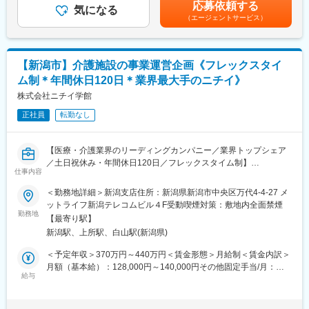
応募依頼する
・スタッフ管理など
気になる
■川室記念病院について：
（エージェントサービス）
あなたの経験に応じて徐々に業務をお任せします。
医療法人川室記念病院（旧常心荘川室病院）が、西洋医学・医療
～アイデアや提案に期待～
の明かりを、この北新保の地に灯したのは、今から140年ほど前
社員の意見を積極的に受け入れる当社。
にさかのぼる明治11年のことです。
業務の効率化やサービス向上など
1960年代以降、精神科医療が収容中心へと方針転換していく中
【新潟市】介護施設の事業運営企画《フレックスタイ
経験を活かした提案を歓迎します！
で、当院では、病院設立以来、患者様を地域に送り出す取り組み
ム制＊年間休日120日＊業界最大手のニチイ》
■入社後の教育体制
を進めてきました。また、1985年以降は地域ニーズの高まりを受
現場社員のOJTを予定しております。
株式会社ニチイ学館
け、認知症へも積極的に関わるようになります。
■当社について
正社員
転勤なし
在宅診療専門のクリニックになります。母体のメドアグリケアグ
変更の範囲：会社の定める業務
ループは関東を中心に多数のクリニック、2つの有料老人ホームを
運営。「病院での治療後に、安心して療養できる場をつくりた
【医療・介護業界のリーディングカンパニー／業界トップシェア
い。」その想いから、日々、良質なチーム医療の提供を目指して
／土日祝休み・年間休日120日／フレックスタイム制】
邁進しております。
仕事内容
■はじめに：
介護業界最大手の当社の管轄エリアにおける介護施設の運営・数
＜勤務地詳細＞新潟支店住所：新潟県新潟市中央区万代4-4-27 メ
値管理などお任せいたします。
ットライフ新潟テレコムビル４F受動喫煙対策：敷地内全面禁煙
本ポジションでは新潟市を中心に管轄している18拠点を束ね、事
勤務地
【最寄り駅】
業運営・人材マネジメント・自治体連携をお任せいたします。
新潟駅、上所駅、白山駅(新潟県)
■職務内容：
＜予定年収＞370万円～440万円＜賃金形態＞月給制＜賃金内訳＞
（1）エリアマネジメント：
月額（基本給）：128,000円～140,000円その他固定手当/月：
・管轄拠点の運営指導、業績管理、推進業務
給与
69,318円～192,975円固定残業手当/月：50,682円～85,525円（固
・各種計画の立案、実行、改善
定残業時間30時間0分/月）超過した時間外労働の残業手当は追加
支給＜月給＞248,000円～418,500円（一律手当を含む）＜昇給有