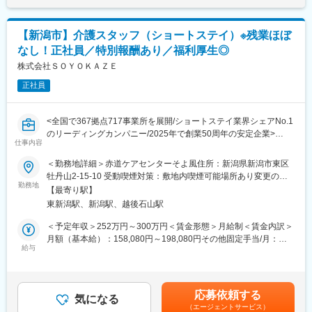
す。
■スキルアップも叶う！：
そよ風では充実したフォローアップ体制を整えています。経験や
【新潟市】介護スタッフ（ショートステイ）※残業ほぼ
年齢、職種に関わらず、OJT制度で先輩スタッフが丁寧に指導。
なし！正社員／特別報酬あり／福利厚生◎
定期的な面談やフォロー研修も実施し、疑問や不安をその場で解
消できます。さらに、各種資格の取得支援制度もあり、スキルア
株式会社ＳＯＹＯＫＡＺＥ
ップをしっかりサポート。長く安心して働ける環境です。
正社員
■当社の魅力：
毎朝、スタッフ全員で情報共有のミーティングを実施していま
<全国で367拠点717事業所を展開/ショートステイ業界シェアNo.1
す。お客様の体調や変化、業務連絡をしっかり共有することで、
のリーディングカンパニー/2025年で創業50周年の安定企業>
チーム全体でスムーズに連携。困った時もすぐ相談・フォローで
仕事内容
きる環境が整っているので、安心して働けます。風通しの良い職
■業務内容：
＜勤務地詳細＞赤道ケアセンターそよ風住所：新潟県新潟市東区
場だからこそ、スタッフ同士の信頼関係も深まります。
お客様の笑顔と安心を支える介護のお仕事です。日常生活のサポ
牡丹山2-15-10 受動喫煙対策：敷地内喫煙可能場所あり変更の範
ご自宅での介護が難しい時に短期間利用される施設で、幅広い介
ートや身体介助（食事・入浴・排せつ・移乗など）をはじめ、レ
勤務地
囲：（雇入れ直後）募集施設 （変更の範囲）近隣都道府県の施設
護度のお客様と関わることができます。食事・入浴・排泄の介助
【最寄り駅】
クリエーションの企画・実施、ご利用報告などの書類作成、送迎
はもちろん、夜勤を通じた24時間ケアの経験も積める環境です。
東新潟駅、新潟駅、越後石山駅
業務など幅広い業務を担当。チームで協力しながら、お客様の笑
スキルアップしたい方や、介護の幅を広げたい方に最適な現場で
顔をつくるやりがいのあるお仕事です。
＜予定年収＞252万円～300万円＜賃金形態＞月給制＜賃金内訳＞
す。
月額（基本給）：158,080円～198,080円その他固定手当/月：
■特別報酬について：
給与
51,920円＜月給＞210,000円～250,000円＜昇給有無＞有＜残業手
変更の範囲：（雇入れ直後）募集職種 （変更の範囲）当社が定め
施設運営への貢献やチームワーク、売上への寄与など多角的に
当＞有＜給与補足＞賞与 年2回（6月・12月）昇給 年1回（4
る業務
日々の努力を評価し、賞与とは別に特別報酬を支給します。「目
月）特別報酬：平均34.1万円（最高額135万円）※2025年6月支給
に見える評価」でやりがいを感じながら、仕事へのモチベーショ
実績▼下記別途支給通勤手当年末年始手当：380円/時※12/30 0時
応募依頼する
ンを高められる制度です。努力が収入アップに直結する環境で、
気になる
～1/3 24時賃金はあくまでも目安の金額であり、選考を通じて上
（エージェントサービス）
自分の可能性を広げてみませんか。