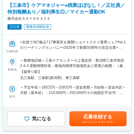
ベートの時間もしっかり確保しながら働ける環境が整っていま
【三条市】ケアマネジャー※残業ほぼなし！／正社員／
す。平日の取得もしやすく趣味や家族との時間、旅行など自分の
特別報酬あり／福利厚生◎／マイカー通勤OK
ための時間を大切にできます。心身ともにリフレッシュすること
で、より良いサービス提供にもつながる好循環を生み出します。
株式会社ＳＯＹＯＫＡＺＥ
正社員
職種未経験歓迎
■働く環境：
お客様はもちろん、一緒に働く仲間同士の信頼関係も大切にして
いる職場です。困った時は自然と助け合い、喜びはみんなで共
<全国で367拠点717事業所を展開/ショートステイ業界シェアNo.1
有。人を思いやる文化が根付いており、「この仲間と働けて良か
のリーディングカンパニー/2025年で創業50周年の安定企業>
った」と思える環境です。人間関係が良く、長く働きたくなる職
仕事内容
場を目指しています。
■業務内容：
＜勤務地詳細＞三条ケアセンターそよ風住所：新潟県三条市島田
居宅介護支援事業所にて、介護が必要な高齢者の方に最適なサー
2-4-3 受動喫煙対策：敷地内喫煙可能場所あり変更の範囲：（雇入
■当社の魅力：
ビスを提案する仕事です。お客様やご家族から話を聞き、介護サ
勤務地
れ直後）募集施設 （変更の範囲）近隣都道府県の施設
株式会社SOYOKAZEは全国で367拠点をネットワークしショート
【最寄り駅】
ービス計画（ケアプラン）を作成します。定期的に状況を確認
ステイの床数は圧倒的！業界NO.1。居宅系介護サービスを中心に
北三条駅、三条駅(新潟県)、東三条駅
し、必要に応じてプランの見直しを行います。介護事業所や医療
全国に拡大展開中です。キャリアも経験も人生観も含めて、他の
機関との連絡調整などチームで支える姿勢が大切な仕事です。
＜予定年収＞285万円～339万円＜賃金形態＞月給制＜賃金内訳＞
会社よりもさまざまな人たちが集まる組織。異なる能力を持った
月額（基本給）：210,000円～255,000円その他固定手当/月：
スタッフそれぞれが、協力し合って働いています！
■特別報酬について：
給与
28,000円＜月給＞238,000円～283,000円＜昇給有無＞有＜残業手
施設運営への貢献やチームワーク、売上への寄与など多角的に
当＞有＜給与補足＞※年齢・経験・資格・能力などを考慮し決定し
変更の範囲：（雇入れ直後）募集職種 （変更の範囲）当社が定め
日々の努力を評価し、賞与とは別に特別報酬を支給します。「目
ます。賞与 年2回（6月・12月）昇給 年1回（4月）特別報酬：
る業務
に見える評価」でやりがいを感じながら、仕事へのモチベーショ
平均24.7万円（最高額75万円）※2025年6月支給実績▼下記別途支
応募依頼する
ンを高められる制度です。努力が収入アップに直結する環境で、
気になる
給通勤手当年末年始手当：380円/時※12/30 0時～1/3 24時賃金は
（エージェントサービス）
自分の可能性を広げてみませんか。
あくまでも目安の金額であり、選考を通じて上下する可能性があ
ります。月給(月額)は固定手当を含めた表記です。
■学べる環境：