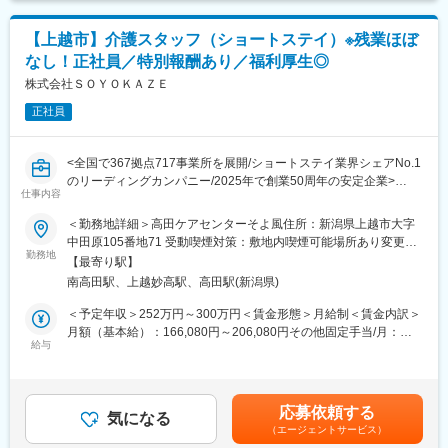
■施設見学OK！：
実際の職場の雰囲気を知ってから働けるので安心！ご希望の方に
【上越市】介護スタッフ（ショートステイ）※残業ほぼ
は、入社前に施設見学を実施しています。どんなスタッフがいる
なし！正社員／特別報酬あり／福利厚生◎
のか、どんな環境なのかを自分の目で確認できるため、不安なく
スタートできます。納得してから働きたい方にもぴったりです。
株式会社ＳＯＹＯＫＡＺＥ
ぜひお気軽にお申し付けください。
正社員
■当社の魅力：
株式会社SOYOKAZEは全国で367拠点をネットワークしショート
<全国で367拠点717事業所を展開/ショートステイ業界シェアNo.1
ステイの床数は圧倒的！業界NO.1。居宅系介護サービスを中心に
のリーディングカンパニー/2025年で創業50周年の安定企業>
全国に拡大展開中です。キャリアも経験も人生観も含めて、他の
仕事内容
会社よりもさまざまな人たちが集まる組織。異なる能力を持った
■業務内容：
＜勤務地詳細＞高田ケアセンターそよ風住所：新潟県上越市大字
スタッフそれぞれが、協力し合って働いています！
お客様の笑顔と安心を支える介護のお仕事です。日常生活のサポ
中田原105番地71 受動喫煙対策：敷地内喫煙可能場所あり変更の
ートや身体介助（食事・入浴・排せつ・移乗など）をはじめ、レ
勤務地
範囲：（雇入れ直後）募集施設 （変更の範囲）近隣都道府県の施
変更の範囲：（雇入れ直後）募集職種 （変更の範囲）当社が定め
【最寄り駅】
クリエーションの企画・実施、ご利用報告などの書類作成、送迎
設
る業務
南高田駅、上越妙高駅、高田駅(新潟県)
業務など幅広い業務を担当。チームで協力しながら、お客様の笑
顔をつくるやりがいのあるお仕事です。
＜予定年収＞252万円～300万円＜賃金形態＞月給制＜賃金内訳＞
月額（基本給）：166,080円～206,080円その他固定手当/月：
■特別報酬について：
給与
43,920円＜月給＞210,000円～250,000円＜昇給有無＞有＜残業手
施設運営への貢献やチームワーク、売上への寄与など多角的に
当＞有＜給与補足＞賞与 年2回（6月・12月）昇給 年1回（4
日々の努力を評価し、賞与とは別に特別報酬を支給します。「目
月）特別報酬：平均34.1万円（最高額135万円）※2025年6月支給
に見える評価」でやりがいを感じながら、仕事へのモチベーショ
実績▼下記別途支給通勤手当年末年始手当：380円/時※12/30 0時
応募依頼する
ンを高められる制度です。努力が収入アップに直結する環境で、
気になる
～1/3 24時賃金はあくまでも目安の金額であり、選考を通じて上
（エージェントサービス）
自分の可能性を広げてみませんか。
下する可能性があります。月給(月額)は固定手当を含めた表記で