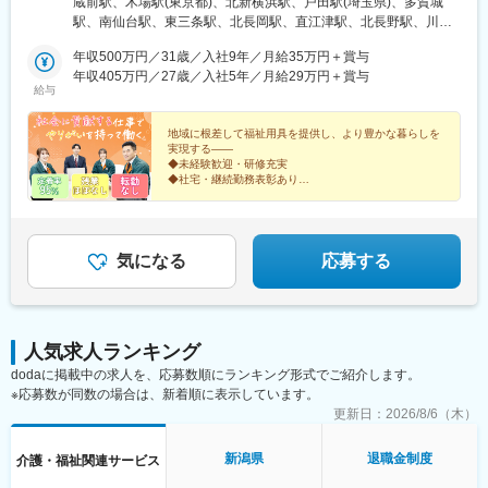
蔵前駅、木場駅(東京都)、北新横浜駅、戸田駅(埼玉県)、多賀城
バーサポート仙台南店【新潟県】シルバーサポート三条店シルバ
駅、南仙台駅、東三条駅、北長岡駅、直江津駅、北長野駅、川原
ーサポート長岡店シルバーサポート上越店【長野県】シルバーサ
町駅、田原町駅(東京都)、新御徒町駅
ポート長野店【三重県】シルバーサポート三重中央店※受動喫煙対
年収500万円／31歳／入社9年／月給35万円＋賞与
策：敷地内喫煙可能場所あり（拠点に応じて変更あり）
年収405万円／27歳／入社5年／月給29万円＋賞与
給与
地域に根差して福祉用具を提供し、より豊かな暮らしを
実現する――
◆未経験歓迎・研修充実
◆社宅・継続勤務表彰あり
◆専門資格の取得支援あり・手に職がつく
◆テレアポ・飛び込み・個人ノルマなし・既存顧客が中
心
◆17時半定時・残業ほぼなし
気になる
応募する
人気求人ランキング
dodaに掲載中の求人を、応募数順にランキング形式でご紹介します。
※応募数が同数の場合は、新着順に表示しています。
更新日：
2026/8/6（木）
新潟県
退職金制度
介護・福祉関連サービス