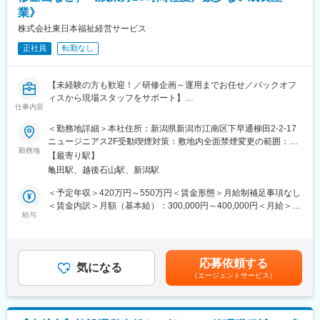
業》
■組織構成：
配属部署は現在は4名で構成されております。
株式会社東日本福祉経営サービス
正社員
転勤なし
■介護業界について：
昨今人口減少が進んでいる中、介護業界は数少ない成長産業とな
っております。日本の65歳以上の人口は2042年まで増加見込み
【未経験の方も歓迎！／研修企画～運用までお任せ／バックオフ
で、それに合わせて介護需要も拡大されることが期待されていま
ィスから現場スタッフをサポート】
す。また、介護業界は、介護保険制度という国の制度の中で運営
仕事内容
■はじめに：
されており、また、高齢者の生活上必要不可欠な職業でもあるた
同社は介護付有料老人ホームを中心に事業展開しております。本
め、景気の波に左右されにくい安定産業であることも特徴です。
＜勤務地詳細＞本社住所：新潟県新潟市江南区下早通柳田2-2-17
ポジションでは研修企画担当の募集となります。
ニュージニアス2F受動喫煙対策：敷地内全面禁煙変更の範囲：会
これまでは各拠点でOJTを中心に育成を行ってきましたが、今後
勤務地
■同社について：
社の定める事業所
【最寄り駅】
は会社全体として、より体系的な研修制度を整えていく方針で
東日本福祉経営サービスグループは、介護事業所の開設・運営を
亀田駅、越後石山駅、新潟駅
す。
通じて、介護の悩みを抱えていらっしゃるお客様のサポートをさ
そのため、既存研修の運用だけでなく社員の成長を支える新しい
せて頂いています。2002年に会社を設立し、東京・埼玉・千葉・
＜予定年収＞420万円～550万円＜賃金形態＞月給制補足事項なし
研修コンテンツの企画や改善にも携わっていただける方を募集し
新潟にて、計54事業所を運営。
＜賃金内訳＞月額（基本給）：300,000円～400,000円＜月給＞
ます。
給与
主に介護付有料老人ホームを中心に事業展開を図っています。
300,000円～400,000円＜昇給有無＞有＜残業手当＞有＜給与補足
職種・業界経験は不問で未経験から研修企画に携わることができ
＞※上記年収には賞与を含みます。※給与詳細は、経験・資格・前
る貴重なポジションです。
変更の範囲：会社の定める業務
職給与を考慮し決定します。■昇給：年1回（4月）■賞与：年2回
（7月、12月）賃金はあくまでも目安の金額であり、選考を通じ
応募依頼する
■業務内容：
気になる
て上下する可能性があります。月給(月額)は固定手当を含めた表記
（エージェントサービス）
・研修ニーズの収集（現場ヒアリング、評価データ分析）
です。
・研修プログラムの企画（外部パートナーと一緒に取り組んでい
ただきます）
・研修の運用