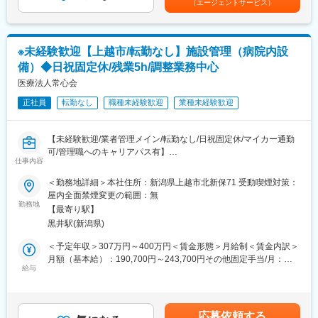
（エージェントサービス）
自分の可能性を広げてみませんか。
あくまでも目安の金額であり、選考を通じて上下する可能性があ
変更の範囲：（雇入れ直後）募集職種 （変更の範囲）当社が定め
ります。月給(月額)は固定手当を含めた表記です。
る業務
■働く環境：
お客様はもちろん、一緒に働く仲間同士の信頼関係も大切にして
※未経験歓迎【上越市/転勤なし】施設管理（病院内設
いる職場です。困った時は自然と助け合い、喜びはみんなで共
備）◆日祝固定休/残業5h/調整業務中心
有。人を思いやる文化が根付いており、「この仲間と働けて良か
った」と思える環境です。人間関係が良く、長く働きたくなる職
医療法人常心会
場を目指しています。
正社員
転勤なし
職種未経験歓迎
業種未経験歓迎
また、私たちは「安心して長く働ける職場づくり」を大切にして
います。福利厚生や研修制度の充実はもちろん、ライフスタイル
や家庭環境の変化にも柔軟に対応。結婚や出産、介護など、ライ
【未経験歓迎/業者管理メイン/転勤なし/日祝固定休/マイカー通勤
フイベントを迎えても働き続けられるサポート体制が整っていま
可/管理職へのキャリアパス有】
す。キャリアアップも目指せる環境です。
仕事内容
医療法人常心会 川室記念病院内にて、病院内の設備全般（電気、
毎朝、スタッフ全員で情報共有のミーティングを実施していま
給排水、空調等）及び車両の事務的な管理業務をお任せします。
＜勤務地詳細＞本社住所：新潟県上越市北新保71 受動喫煙対策：
す。お客様の体調や変化、業務連絡をしっかり共有することで、
屋内全面禁煙変更の範囲：無
チーム全体でスムーズに連携。困った時もすぐ相談・フォローで
■職務内容：
勤務地
きる環境が整っているので、安心して働けます。風通しの良い職
【最寄り駅】
・病院内設備（電気、給排水、空調、その他）の修繕や点検等の
場だからこそ、スタッフ同士の信頼関係も深まります。
黒井駅(新潟県)
管理業務
・実作業を行う業者への見積もり要請（相見積もり等）
＜予定年収＞307万円～400万円＜賃金形態＞月給制＜賃金内訳＞
■当社の魅力：
・簡単な修繕業務（蛍光灯交換や簡単な修繕など。日曜大工程
月額（基本給）：190,700円～243,700円その他固定手当/月：
株式会社SOYOKAZEは全国で367拠点をネットワークしショート
度）
給与
8,000円＜月給＞198,700円～251,700円＜昇給有無＞有＜残業手
ステイの床数は圧倒的！業界NO.1。居宅系介護サービスを中心に
・各種報告書作成
当＞有＜給与補足＞■昇給：年1回(5,500円～7,200円 ※前年度実
全国に拡大展開中です。キャリアも経験も人生観も含めて、他の
・発注した業者との打ち合わせ
績)■賞与：年2回(3.60ケ月 ※前年度実績)■モデル年収：総務課
会社よりもさまざまな人たちが集まる組織。異なる能力を持った
・車両（２６人乗り送迎用マイクロバス１台、乗用車１０台）の
長/550万円賃金はあくまでも目安の金額であり、選考を通じて上
スタッフそれぞれが、協力し合って働いています！
応募依頼する