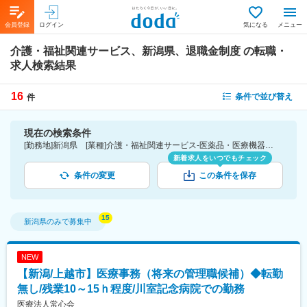
会員登録
ログイン
気になる
メニュー
介護・福祉関連サービス、新潟県、退職金制度
の転職・
求人検索結果
16
条件で並び替え
件
現在の検索条件
[勤務地]新潟県 [業種]介護・福祉関連サービス-医薬品・医療機器・ライフサイエンス・医療系サービス [詳細条件](待遇・福利厚生)退職金制度
新着求人をいつでもチェック
条件の変更
この条件を保存
新潟県
のみで募集中
NEW
【新潟/上越市】医療事務（将来の管理職候補）◆転勤
無し/残業10～15ｈ程度/川室記念病院での勤務
医療法人常心会