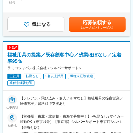
・施設内業務全般
給与
日間勤務想定＜想定月額＞300,000円～350,000円＜昇給有無＞有
※入社後一定期間は業務の指導や支援等サポート致します
＜残業手当＞無＜給与補足＞※上記年収には賞与を含みます。※給
【変更の範囲：会社の定める業務】
与詳細は、経験・資格・前職給与を考慮し決定します。■昇給：年
1回（4月）■賞与：年2回（7月、12月）賃金はあくまでも目安の
応募依頼する
■介護業界について：
気になる
金額であり、選考を通じて上下する可能性があります。月給(月額)
（エージェントサービス）
昨今人口減少が進んでいる中、介護業界は数少ない成長産業とな
は固定手当を含めた表記です。
っております。日本の65歳以上の人口は2042年まで増加見込み
で、それに合わせて介護需要も拡大されることが期待されていま
す。また、介護業界は、介護保険制度という国の制度の中で運営
NEW
されており、また、高齢者の生活上必要不可欠な職業でもあるた
福祉用具の提案／既存顧客中心／残業ほぼなし／定着
め、景気の波に左右されにくい安定産業であることも特徴です。
率95％
■同社について：
ラミコジャパン株式会社＜シルバーサポート＞
東日本福祉経営サービスグループは、介護事業所の開設・運営を
正社員
転勤なし
5名以上採用
職種未経験歓迎
通じて、介護の悩みを抱えていらっしゃるお客様のサポートをさ
せて頂いています。2002年に会社を設立し、東京・埼玉・千葉・
業種未経験歓迎
新潟にて、計54事業所を運営。
主に介護付有料老人ホームを中心に事業展開を図っています。
【テレアポ・飛び込み・個人ノルマなし】福祉用具の提案営業／
変更の範囲：会社の定める業務
研修充実／資格取得支援あり
仕事内容
【首都圏・東北・北信越・東海で募集中！】※転勤なし※マイカー
通勤OK（東京以外）【東京都】シルバーサポート東京店シルバー
勤務地
サポート江東店【神奈川県】シルバーサポート横浜店【埼玉県】
【最寄り駅】
シルバーサポート戸田店【宮城県】シルバーサポート仙台店シル