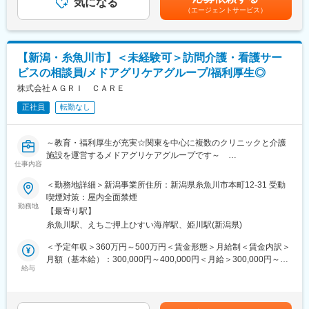
管理
気になる
下する可能性があります。月給(月額)は固定手当を含めた表記で
（エージェントサービス）
※車検、点検、タイヤ交換、報告書等
す。
変更の範囲：（雇入れ直後）募集職種 （変更の範囲）当社が定め
・燃料管理（発注、在庫等）
る業務
・マイクロバスでのご利用者様の送迎（大型免許保有者）
【新潟・糸魚川市】＜未経験可＞訪問介護・看護サー
■職務詳細：
ビスの相談員/メドアグリケアグループ/福利厚生◎
保守点検業者から不具合箇所の修繕提案や交換等の報告・提案が
ありますので、対応をお任せいたします。基本的に相見積を取っ
株式会社ＡＧＲＩ ＣＡＲＥ
たり、業者の手配を行うポジションのため、ご自身で設備の修理
正社員
転勤なし
を行うことはございません。
■入社後の流れ：
～教育・福利厚生が充実☆関東を中心に複数のクリニックと介護
各業務、OJTにて教育いたします。ベテランスタッフがおります
施設を運営するメドアグリケアグループです～
ので、質問にはいつでも答えることが可能です。独り立ちまでは
仕事内容
■担当業務
最低3年ほどを想定していますので、時間をかけて業務を覚えてい
・地域への啓蒙活動
＜勤務地詳細＞新潟事業所住所：新潟県糸魚川市本町12-31 受動
ただきます。
ケアマネージャーやソーシャルワーカー、地域包括支援センター
喫煙対策：屋内全面禁煙
などに訪問医療・看護サービスをご案内。患者様をご紹介してい
勤務地
■組織構成：
【最寄り駅】
ただきます。
配属となる総務課には6名（事務4名、施設管理2名）のスタッフ
糸魚川駅、えちご押上ひすい海岸駅、姫川駅(新潟県)
・患者様の受入・契約
が在籍しています。男女比は3：3の内訳で、事務担当は男性１
ケアマネージャーと共に患者様のご家族と面会。
＜予定年収＞360万円～500万円＜賃金形態＞月給制＜賃金内訳＞
名、女性３名が従事しています。
介護認定や病歴、身体状況などをお聞きして最適な医療を提案し
月額（基本給）：300,000円～400,000円＜月給＞300,000円～
ます。
給与
400,000円＜昇給有無＞有＜残業手当＞有賃金はあくまでも目安
■キャリアアップ：
・数値管理・売上予測
の金額であり、選考を通じて上下する可能性があります。月給(月
管轄は総務部になり、ご活躍次第で管理職へのキャリアパスもご
上司が1on1で課題分析や考察、目標設定について丁寧に指導しま
額)は固定手当を含めた表記です。
ざいます。
す。