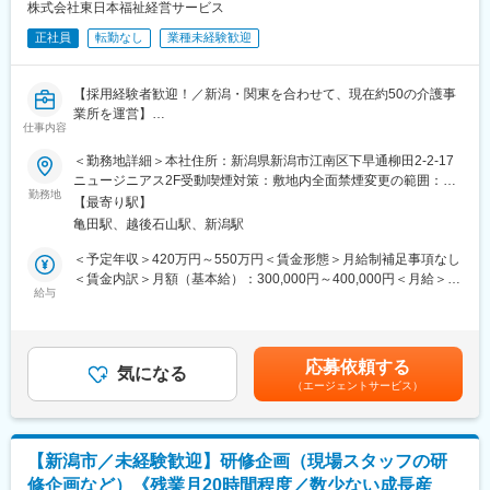
株式会社東日本福祉経営サービス
■キャリアアップ：
正社員
転勤なし
業種未経験歓迎
将来的には医事課長をお任せすることを想定しています。日々の
業務だけではなく、診療報酬の観点から医院体制・方針の立案・
経営層への提案などもお任せしたいと考えています。
【採用経験者歓迎！／新潟・関東を合わせて、現在約50の介護事
業所を運営】
■川室記念病院について：
仕事内容
介護付有料老人ホームを中心に事業展開する当社の採用担当とし
医療法人川室記念病院（旧常心荘川室病院）が、西洋医学・医療
ての以下の業務をお任せいたします。
＜勤務地詳細＞本社住所：新潟県新潟市江南区下早通柳田2-2-17
の明かりを、この北新保の地に灯したのは、今から140年ほど前
ニュージニアス2F受動喫煙対策：敷地内全面禁煙変更の範囲：会
にさかのぼる明治11年のことです。
■業務内容：
勤務地
社の定める事業所
1960年代以降、精神科医療が収容中心へと方針転換していく中
【最寄り駅】
・採用計画の企画・立案
で、当院では、病院設立以来、患者様を地域に送り出す取り組み
亀田駅、越後石山駅、新潟駅
・採用手法の検討
を進めてきました。また、1985年以降は地域ニーズの高まりを受
・求人原稿作成
＜予定年収＞420万円～550万円＜賃金形態＞月給制補足事項なし
け、認知症へも積極的に関わるようになります。
・応募者対応（選考や面接の日程調整）
＜賃金内訳＞月額（基本給）：300,000円～400,000円＜月給＞
・エージェント対応
給与
300,000円～400,000円＜昇給有無＞有＜残業手当＞有＜給与補足
変更の範囲：会社の定める業務
・採用選考（書類・面接対応）
＞※上記年収には賞与を含みます。※給与詳細は、経験・資格・前
・内定者フォロー（入社手続き案内等）
職給与を考慮し決定します。■昇給：年1回（4月）■賞与：年2回
・専門学校へのアプローチ
（7月、12月）賃金はあくまでも目安の金額であり、選考を通じ
応募依頼する
※人事として幅広い業務に関わることができます！
気になる
て上下する可能性があります。月給(月額)は固定手当を含めた表記
（エージェントサービス）
です。
■ご入社後の流れ：
まずは当社の事業理解や業務に慣れていただき、採用部門として
の仕組みづくりや新しい施策の提案等、採用部門立ち上げメンバ
【新潟市／未経験歓迎】研修企画（現場スタッフの研
ーとして組織づくりをお任せいたします。
修企画など）《残業月20時間程度／数少ない成長産