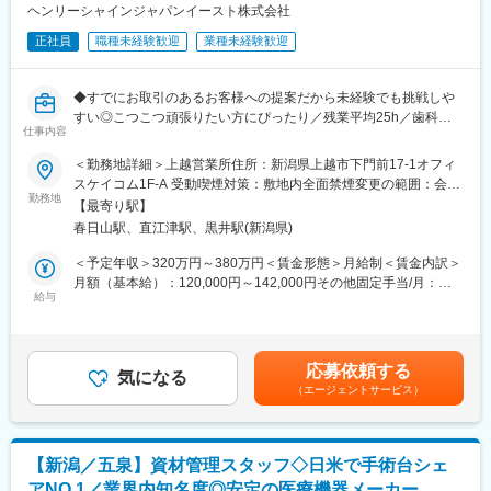
診療報酬・調剤報酬に関する情報提供も行い、医療機関の経営に
ヘンリーシャインジャパンイースト株式会社
も貢献できる提案をします。
■担当エリア
正社員
職種未経験歓迎
業種未経験歓迎
新潟エリア（新潟県全域）
■働き方
◆すでにお取引のあるお客様への提案だから未経験でも挑戦しや
基本的にご自宅から直行直帰で担当エリアを回っていただきま
すい◎こつこつ頑張りたい方にぴったり／残業平均25h／歯科医
す。
仕事内容
療のプロを支えるトータルサポートカンパニー◆
歯科クリニック・大学病院・歯科技工所などへ歯科医療機器や歯
■募集背景
＜勤務地詳細＞上越営業所住所：新潟県上越市下門前17-1オフィ
科材料のルート営業をお任せします。
新製品開発や長期収載品の導入を予定し更なる業績拡大、マー
スケイコム1F-A 受動喫煙対策：敷地内全面禁煙変更の範囲：会社
＜1日の流れ＞
ケットシェアの拡大を図るべく、中長期ビジョンのもとに改革を
勤務地
の定める事業所
【最寄り駅】
8時半 朝礼・お客様への納品物の車詰め
進めております。その一環として営業組織力の向上を目指してい
春日山駅、直江津駅、黒井駅(新潟県)
9時～ 平均毎日20件ルートでお客様先を訪問
ます。また、営業DX化やデータに基づくターゲティング、デジタ
16時半～ 受注や集金処理など事務作業
ルマーケティング戦略も駆使し、事業の拡大を図っています。
＜予定年収＞320万円～380万円＜賃金形態＞月給制＜賃金内訳＞
17時半～ 終わり次第退勤
取り扱い製品はジェネリック医薬品が中心ですが、今後10年間
月額（基本給）：120,000円～142,000円その他固定手当/月：
の医療用医薬品環境などを分析し、様々な製品の発売に向け準備
給与
57,000円～60,000円固定残業手当/月：56,000円～64,000円（固
■入社後について
を進めています。更には、マーケティングや学術、特約店担当の
定残業時間40時間0分/月）超過した時間外労働の残業手当は追加
上越営業所には現在営業4名（内勤1名）が在籍しております。先
組織強化も行っており、みなさまのキャリアアップも実現可能で
支給＜月給＞233,000円～266,000円（一律手当を含む）＜昇給有
輩社員とのOJTをメインに業務を習得いただきます。育成環境や
す。
無＞有＜残業手当＞有＜給与補足＞■その他固定手当：年齢手当
応募依頼する
研修が充実しているため、過去に工場経験者、介護業界、携帯販
気になる
22,000円～25,000円、都市手当35,000円※いずれも全員支給賃金
（エージェントサービス）
売など多くの中途入社者が活躍しています。
MRとして、また生命関連企業の一員として自己成長、社会貢献
はあくまでも目安の金額であり、選考を通じて上下する可能性が
も実現し、「事業や会社を前進させたい」「会社の大きな変革に
あります。月給(月額)は固定手当を含めた表記です。
■業務の特徴
携わりたい」「会社と一緒に成長していきたい」といった熱い気
消耗品をメインに大型機器も販売します。競合企業は600社程度
持ちがある方、お待ちしております。
【新潟／五泉】資材管理スタッフ◇日米で手術台シェ
と多く、製品での差別化は難しい環境です。価格勝負をすること
アNO.1／業界内知名度◎安定の医療機器メーカー