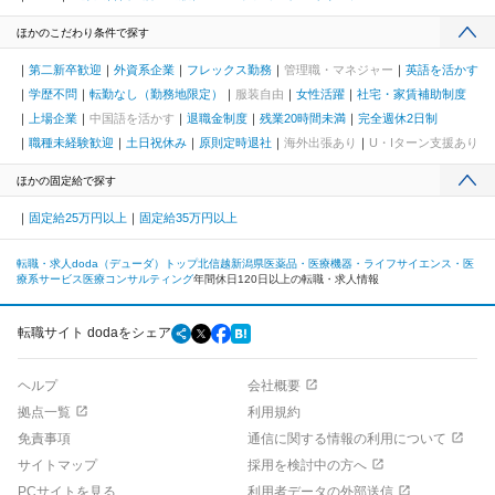
ほかのこだわり条件で探す
第二新卒歓迎
外資系企業
フレックス勤務
管理職・マネジャー
英語を活かす
学歴不問
転勤なし（勤務地限定）
服装自由
女性活躍
社宅・家賃補助制度
上場企業
中国語を活かす
退職金制度
残業20時間未満
完全週休2日制
職種未経験歓迎
土日祝休み
原則定時退社
海外出張あり
U・Iターン支援あり
ほかの固定給で探す
固定給25万円以上
固定給35万円以上
転職・求人doda（デューダ）トップ
北信越
新潟県
医薬品・医療機器・ライフサイエンス・医
療系サービス
医療コンサルティング
年間休日120日以上の転職・求人情報
転職サイト dodaをシェア
ヘルプ
会社概要
拠点一覧
利用規約
免責事項
通信に関する情報の利用について
サイトマップ
採用を検討中の方へ
PCサイトを見る
利用者データの外部送信