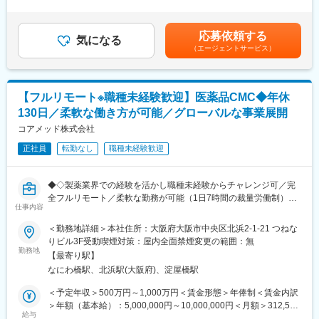
国策としてバイオシミラー普及促進の方針を打ち出しています。
間外労働の残業手当は追加支給＜月給＞416,667円～1,000,000円
クの経営・運営業務全般を支援（2～3案件/人を担当）します
セルトリオンは、抗体医薬品のバイオシミラーを世界規模で研究
（一律手当を含む）＜昇給有無＞有＜残業手当＞有＜給与補足＞※
・適切なガバナンス体制の構築、意思決定の高度化
開発から臨床試験、規制関連業務、製造、流通まで、バイオ医薬
上記、想定年収のためスキルやご経験に応じて変動する可能性あ
応募依頼する
・共同購買、本部機能、ICT導入による業務オペレーションの効率
気になる
品事業の全プロセスに対応するワンストップソリューションを提
り■昇給：有（※会社業績、勤務成績、成果に応じる）■賞与：有
（エージェントサービス）
化
供することで、世界中の患者様にバイオ医薬品の新しい治療の選
（※会社業績に応じる。上記想定年収には賞与含まず）賃金はあく
・採用・教育・シフトコントロールの実践によるリテンションの
択肢をお届けしています。
までも目安の金額であり、選考を通じて上下する可能性がありま
向上
す。月給(月額)は固定手当を含めた表記です。
・歯科業界におけるベストプラクティス診療の導入・従業員教育
変更の範囲：会社の定める業務
【フルリモート※職種未経験歓迎】医薬品CMC◆年休
の充実と働き方改革の実践
130日／柔軟な働き方が可能／グローバルな事業展開
・地域に所在する病院、施設(自宅含む)との連携強化
・集患マーケティングの企画、Web戦略立案、実行
コアメッド株式会社
正社員
転勤なし
職種未経験歓迎
▼一部事例
・採用・教育・シフトコントロールの実践によるリテンションの
向上
◆◇製薬業界での経験を活かし職種未経験からチャレンジ可／完
・従業員教育の充実と働き方改革の実践
全フルリモート／柔軟な勤務が可能（1日7時間の裁量労働制）／
・地域に所在する病院、施設(自宅含む)との連携強化
仕事内容
アメリカ・ヨーロッパ企業と事業展開／医薬品の薬事戦略・開発
・歯科業界におけるベストプラクティス診療の導入
戦略のコンサルティング会社◆◇
＜勤務地詳細＞本社住所：大阪府大阪市中央区北浜2-1-21 つねな
・共同購買、本部機能、ICT導入による業務オペレーションの効率
りビル3F受動喫煙対策：屋内全面禁煙変更の範囲：無
化
■仕事内容：
勤務地
・金融機関からの信頼を背景とした成長資金の提供
【最寄り駅】
医薬品開発におけるCMC領域を中心に、コンサルティングおよび
・経営承継後における後継者の確保と体制構築
なにわ橋駅、北浜駅(大阪府)、淀屋橋駅
各種申請資料の作成業務をお任せします。
・適切なガバナンス体制の構築、意思決定の高度化
新薬承認に関わる品質・製造・試験に関する戦略立案から資料作
＜予定年収＞500万円～1,000万円＜賃金形態＞年俸制＜賃金内訳
成までを担っていただきます。
＞年額（基本給）：5,000,000円～10,000,000円＜月額＞312,500
■組織体制
給与
円～625,000円（16分割）＜昇給有無＞有＜残業手当＞無＜給与