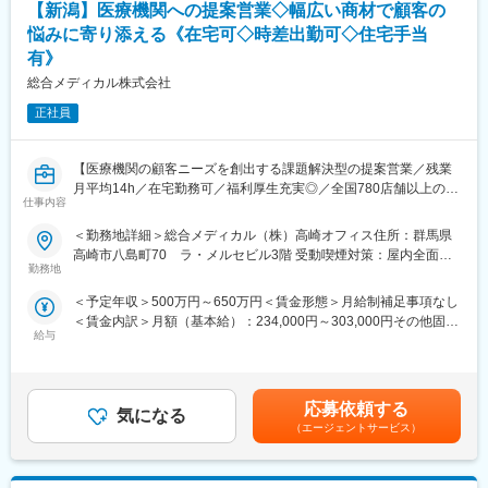
■世界初の全油圧式手術台 ～ 医療先進国である日本・アメリカで
【新潟】医療機関への提案営業◇幅広い商材で顧客の
■各種消耗品・備品等の購入業務（たのめーる他）
手術台トップクラス・シェア
悩みに寄り添える《在宅可◇時差出勤可◇住宅手当
銀行他窓口処理業務など
■脳動脈瘤「杉田クリップ」 ～ 国内約70％・世界約40％のシェ
有》
ア、年間10万個を世界50ヶ国へ供給
【組織構成】
総合メディカル株式会社
■日本人の骨格に合わせた骨折や骨格矯正の治療用インプラント・
配属部門は全体6名(男性3名、女性3名)の組織構成となっておりま
プレートの開発
正社員
す。
変更の範囲：会社の定める業務
【働き方】
【医療機関の顧客ニーズを創出する課題解決型の提案営業／残業
■年間休日126日／土日祝（完全週休2日制）
月平均14h／在宅勤務可／福利厚生充実◎／全国780店舗以上の調
■残業5～10時間/月程度
仕事内容
剤薬局店舗を展開】
■夏季休暇、年末年始（12/29～1/4）、有給休暇、慶弔休暇
＜勤務地詳細＞総合メディカル（株）高崎オフィス住所：群馬県
【業務概要】
【豊富な福利厚生】
高崎市八島町70 ラ・メルセビル3階 受動喫煙対策：屋内全面禁
■医療機関の顧客ニーズを創出する課題解決型の営業をお任せしま
勤務地
■住宅補助手当 / 会社規程に該当の場合
煙変更の範囲：本社または営業拠点、グループ会社等出向（テレ
す。
(30歳まで15,000円/月、35歳まで10,000円/月)
ワークを行う場所を含む）
＜予定年収＞500万円～650万円＜賃金形態＞月給制補足事項なし
■担当する医療機関に対し、定期面談で運営/経営課題をヒアリン
■扶養家族手当 / 会社規程に該当の場合
＜賃金内訳＞月額（基本給）：234,000円～303,000円その他固定
グ、課題解決に向け、様々な商材をご提案いただきます。
(配偶者12,000円、子1人につき8,000円)
給与
手当/月：115,000円～119,000円＜月給＞349,000円～422,000円
■商材によっては、プロジェクトリーダーとして各部署と連携、提
■確定拠出型年金制度（DC)
＜昇給有無＞有＜残業手当＞有＜給与補足＞※年収は前職・経験を
案～導入～アフターフォローの一連を推進いただきます。
■退職金制度
考慮して選考の中で決定します。※裁量手当30,000円～40,000円
■保養所（多数) など
(約10～20時間分の時間外手当として支給)賞与年2回（7月・12
【商材一例】
応募依頼する
気になる
月）※2024年度実績4.4ヵ月昇給年1回（4月）賃金はあくまでも目
総合メディカルグループの商材を全て提案できるため、解決幅が
（エージェントサービス）
【日本・アメリカでの手術台のシェアはNo.1】
安の金額であり、選考を通じて上下する可能性があります。月給
広く顧客の悩みに寄り添えるポジションです。顧客である医療機
手術台のカテゴリーにおいて、新製品の開発や他社の追随を許さ
(月額)は固定手当を含めた表記です。
関の経営コンサルティングを行いながら、以下提案を行っていた
ない実績を築いています。当時日本では開発が不可能とされてき
だきます。