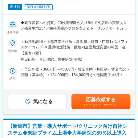
大学病院などの大規模病院では圧倒的な導入実績を誇ります。(主
・パートナー向けのセミナーや勉強会の開催
要納入先／東京大学、京都大学、大阪大学等）大学病院やナショ
正社員
業種未経験歓迎
【ユーザサポート業務】
ナルセンターとの共同研究と最新のテクノロジーを核に、社会に
・顧客対応を行う社内メンバーに対する支援
貢献できる革新的なソフトウェアや医療機器を自社開発しており
・既存ユーザサポートに必要なドキュメントの作成や修正
ます。
◆既存顧客への提案／20代管理職や入社5年で支店長の実績あり
※配属先により主な仕事内容が異なります。
／残業平均25h／歯科医療のプロを支えるトータルサポートカン
仕事内容
変更の範囲：会社の定める業務
パニー◆
■入社後の流れ：
＜勤務地詳細＞上越営業所住所：新潟県上越市下門前17-1オフィ
1ヶ月目：業界・製品の基礎知識の習得、ユーザー目線での使い方
歯科クリニック・大学病院・歯科技工所などへ歯科医療機器や歯
スケイコム1F-A 受動喫煙対策：敷地内全面禁煙変更の範囲：会社
の理解、簡単な製品説明
科材料のルート営業をお任せします。
勤務地
の定める事業所
2か月目：システム設定理解、営業的デモ練習、商談・デモへの参
【最寄り駅】
担当は60～80社程度で、週1回以上の訪問を基本とし、1日平均20
加
春日山駅、直江津駅、黒井駅(新潟県)
件前後を回ります。
3カ月目：商談・デモへの参加（OJT形式で商談内容や進め方、デ
＜予定年収＞360万円～480万円＜賃金形態＞月給制＜賃金内訳＞
モ対応の方法などをレクチャー）
＜1日の流れ＞
月額（基本給）：124,000円～154,000円その他固定手当/月：
4か月目～：案件担当（最初はシンプルな案件を担当、徐々に難易
8時半 朝礼・お客様への納品物の車詰め
給与
57,000円～60,000円固定残業手当/月：63,000円～73,000円（固
度の高い案件もお任せいたします）
9時～ お客様先訪問
定残業時間40時間0分/月）超過した時間外労働の残業手当は追加
16時半～ 受注や集金処理など事務作業
支給＜月給＞244,000円～287,000円（一律手当を含む）＜昇給有
■働き方：
17時半～ 退勤
無＞有＜残業手当＞有＜給与補足＞■その他固定手当：年齢手当
・年休120日、土日祝休、7.5ｈ労働、残業20ｈ程度
応募依頼する
気になる
22,000円～25,000円、都市手当35,000円※いずれも全員支給賃金
・フレックスタイム制と同等の勤務制度である「複数定時制度」
（エージェントサービス）
■入社後について
はあくまでも目安の金額であり、選考を通じて上下する可能性が
を導入
先輩社員とのOJTをメインに業務を習得いただきます。育成環境
あります。月給(月額)は固定手当を含めた表記です。
・リモートワーク制度もございます
や研修が充実しているため、多くの中途入社者が活躍していま
す。
■当社について
【新潟市】営業・導入サポート/クリニック向け自社シ
医療システムをメインに自治体向け文書システムや医療機器の自
ステム◆東証プライム上場◆大学病院の80％以上導入
■業務の特徴
社開発や、コンサルティングを行う東証プライム上場企業です。