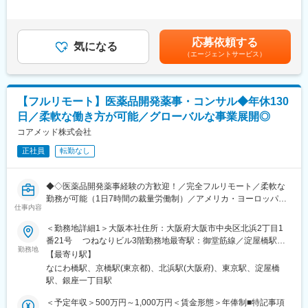
配属先企業：株式会社CHCPデンタル
■業務詳細：
補足＞※前職でのご経験・年収に応じて年収は考慮いたします。■
L従業員数：約10名
・新薬承認申請に際する品質規定に則した戦略企画・CMCに関す
年収構成：年俸制となります。■賞与：有（過去実績平均4ヶ月※
る資料の整備・評価・助言・企画の設定
平均で夏2ヶ月分、冬2ヶ月分）賃金はあくまでも目安の金額であ
■グループについて
応募依頼する
・製造方法/試験方法に関する資料の評価・助言
気になる
り、選考を通じて上下する可能性があります。月給(月額)は固定手
CHCPグループ企業数／社員数
（エージェントサービス）
・安定性試験に関する資料の評価・助言
当を含めた表記です。
・企業数：9社
・治験薬概要書・PMDA相談資料・申請資料（CTD-MODULE3）
・社員数：約150名
などの作成およびその助言
・外国製造業者認定、原薬等登録等
グループ拠点数
【フルリモート】医薬品開発薬事・コンサル◆年休130
・病院：全国3,076床
日／柔軟な働き方が可能／グローバルな事業展開◎
※クライアントは欧米製薬会社または外資系製薬会社がほとんどで
・薬局：全国186店舗
す。
コアメッド株式会社
・在宅サービス拠点：323拠点
※プロジェクトは一人で行うのではなく、現社員と共に分担し業務
・歯科医院：237チェア
正社員
転勤なし
にあたっていただきます。
変更の範囲：会社の定める業務
■教育体制：
◆◇医薬品開発薬事経験の方歓迎！／完全フルリモート／柔軟な
通常医薬品メーカー出身が会員である関西医薬協会に、当社は会
勤務が可能（1日7時間の裁量労働制）／アメリカ・ヨーロッパ企
員として登録しています。業界関連のセミナーにも参加すること
仕事内容
業と事業展開／医薬品の薬事戦略・開発戦略のコンサルティング
ができ、メーカーと同じレベルの業界知識とマーケット感をアッ
会社◆◇
＜勤務地詳細1＞大阪本社住所：大阪府大阪市中央区北浜2丁目1
プデートできる環境です。
番21号 つねなりビル3階勤務地最寄駅：御堂筋線／淀屋橋駅受
■業務内容：
勤務地
動喫煙対策：屋内全面禁煙＜勤務地詳細2＞東京支社住所：東京都
■働き方：
【最寄り駅】
医薬品開発における薬事戦略の立案・評価・助言を中心としたコ
千代田区丸の内1-11-1 パシフィックセンチュリープレイス丸の内
◎完全在宅勤務のため、拠点（東京・大阪）の近くにお住まいで
なにわ橋駅、京橋駅(東京都)、北浜駅(大阪府)、東京駅、淀屋橋
ンサルティング業務をお任せします。承認取得に向けた最適な戦
13階 受動喫煙対策：屋内全面禁煙変更の範囲：無
なくてもご就業いただけます。
駅、銀座一丁目駅
略を設計する上流ポジションです。
◎お昼休みの時間帯も自由なので、例えばお子様がおられる方の
＜予定年収＞500万円～1,000万円＜賃金形態＞年俸制■特記事項
場合、お子様の通院やご都合に合わせて業務時間を調整できま