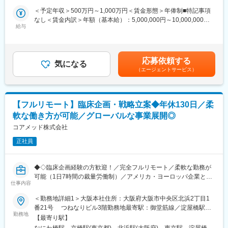
◎お昼休みの時間帯も自由なので、例えばお子様がおられる方の
案に携わる上流ポジションです。
＜予定年収＞500万円～1,000万円＜賃金形態＞年俸制■特記事項
場合、お子様の通院やご都合に合わせて業務時間を調整できま
なし＜賃金内訳＞年額（基本給）：5,000,000円～10,000,000円
す。
・各種動物実験受託機関（CRO）の選定・評価分析・実施支援
給与
＜月額＞416,666円～833,333円（12分割）＜昇給有無＞有＜残業
（自分の業務が終わるよう業務管理を行う必要はありますが、裁
・前臨床試験プロトコールの作成および施設モニタリング・監査
手当＞無＜給与補足＞※前職でのご経験・年収に応じて年収は考慮
量の大きい働き方ができます）
対応
いたします。■年収構成：年俸制となります。賃金はあくまでも目
※現在、関東関西のほか、九州、中部、東北、海外在住の方もいま
・評価分析および各フェーズにおけるガイダンス相談用報告書の
安の金額であり、選考を通じて上下する可能性があります。月給
す。
応募依頼する
作成
気になる
(月額)は固定手当を含めた表記です。
・会議や打ち合わせで必要な時は大阪・東京等へ出張（宿泊も伴
（エージェントサービス）
・治験相談および申請前相談に向けた戦略構築・資料作成・助言
います）が発生します。
・規制当局との面談への出席・対応
※国内出張の頻度は1~3回/年です。（海外出張の可能性も一部ござ
います）
■業務の特徴：
【フルリモート】臨床企画・戦略立案◆年休130日／柔
・プロジェクトは個人単独ではなく、社内メンバーと協働しなが
■ワークライフバランス：
軟な働き方が可能／グローバルな事業展開◎
ら分担して推進しています。
同社は、個人が最大限に能力を発揮できるよう働きやすい環境作
・非臨床領域における戦略設計から規制対応まで関わり、開発全
コアメッド株式会社
りに注力しております。男女問わず在宅勤務が可能です。また、
体を俯瞰する視点を身につけることが可能です。
女性社員も多く、産休・育休取得実績も豊富で9割以上の復職率を
正社員
誇っており、長期就業が可能な環境・福利厚生が整っています。
■教育体制：
通常医薬品メーカー出身が会員である関西医薬協会に、当社は会
変更の範囲：会社の定める業務
◆◇臨床企画経験の方歓迎！／完全フルリモート／柔軟な勤務が
員として登録しています。業界関連のセミナーにも参加すること
可能（1日7時間の裁量労働制）／アメリカ・ヨーロッパ企業と事
ができ、メーカーと同じレベルの業界知識とマーケット感をアッ
仕事内容
業展開／医薬品の薬事戦略・開発戦略のコンサルティング会社
プデートできる環境です。
◆◇
＜勤務地詳細1＞大阪本社住所：大阪府大阪市中央区北浜2丁目1
番21号 つねなりビル3階勤務地最寄駅：御堂筋線／淀屋橋駅受
■働き方：
■仕事内容：
勤務地
動喫煙対策：屋内全面禁煙＜勤務地詳細2＞東京支社住所：東京都
◎完全在宅勤務のため、拠点（東京・大阪）の近くにお住まいで
【最寄り駅】
新薬開発における開発戦略および開発企画の立案・評価・助言を
千代田区丸の内1-11-1 パシフィックセンチュリープレイス丸の内
なくてもご就業いただけます。