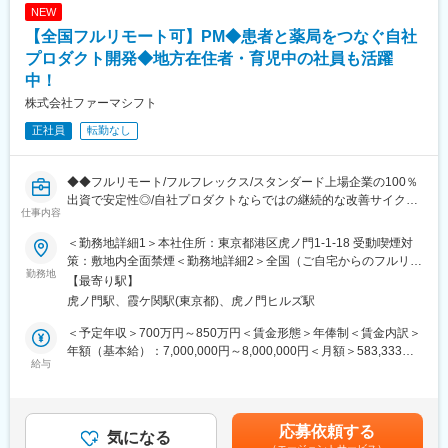
た、分離式手術台の開発成功はその一例です。現在手術台のシェ
NEW
アは日本、アメリカでトップクラスを誇っています。
■経営改善に関する各種提案
【全国フルリモート可】PM◆患者と薬局をつなぐ自社
■医療機関への院内テレビレンタル等のアメニティに関する提案
【安定した経営基盤】
プロダクト開発◆地方在住者・育児中の社員も活躍
■医薬品の共同購入事業の推進
創業から100年、無借金経営を続け、盤石の経営基盤が確立して
中！
■開業支援(新規開業、継承開業)など当社サービスの企画・提案営
います。
株式会社ファーマシフト
業 等
社員一人ひとりの主体性を尊重するワークスタイルや能力と実績
■医師紹介
を正当に評価する人事考課も当社の特徴の一つとなっておりま
正社員
転勤なし
■生命保険の提案、損害保険の提案・更新
す。
■移転建替支援
近年では、よりグローバル対応に力を入れており、当社を中心に
グループ会社と連携しながら、アジア、ヨーロッパへの進出、更
◆◆フルリモート/フルフレックス/スタンダード上場企業の100％
【組織構成／OJT研修】
なるシェア拡大に取り組んでいます。
出資で安定性◎/自社プロダクトならではの継続的な改善サイクル
■関東営業部：営業8名
仕事内容
に携われる/クラウド環境でのアジャイル開発◆◆
■未経験の方は先輩方がOJTにて丁寧に指導いたしますので、ご安
変更の範囲：会社の定める業務
■概要 ～地方在住者・育児中の社員も活躍中！～
＜勤務地詳細1＞本社住所：東京都港区虎ノ門1-1-18 受動喫煙対
心くださいませ。また、キャリア入社者向け研修やスキルアップ
ファーマシフトでは、LINEを活用した「つながる薬局」を中心
策：敷地内全面禁煙＜勤務地詳細2＞全国（ご自宅からのフルリモ
研修があります。
に、患者と薬局をつなぐ医療プラットフォームの開発・運営を行
勤務地
ート中心）住所：東京都 受動喫煙対策：敷地内全面禁煙変更の範
【最寄り駅】
っています。
囲：会社の定める事業所（リモートワーク含む）
【就業環境】
虎ノ門駅、霞ケ関駅(東京都)、虎ノ門ヒルズ駅
本ポジションでは、開発現場に近い立場で、プロジェクトを着実
■リモート：月8回までリモート勤務可能
に前へ進めるミドルPMとしての役割を期待しています。
＜予定年収＞700万円～850万円＜賃金形態＞年俸制＜賃金内訳＞
■年休126日／完全週休二日制（土日祝休み）、時差出勤可
親会社 メディカルシステムネットワークでは、「なの花薬局」チ
年額（基本給）：7,000,000円～8,000,000円＜月額＞583,333円
■有給休暇も取得しやすい環境です（入社と同時に付与、半日・時
ェーンを運営しており、利用者の声がダイレクトに感じられる環
給与
～666,666円（12分割）＜昇給有無＞有＜残業手当＞有＜給与補
間単位での取得可）
境です。
足＞※給与詳細は前職給与を参照の上、相談し決定致します。賃金
■【健康経営優良法人】【プラチナくるみんマーク】【えるぼしマ
はあくまでも目安の金額であり、選考を通じて上下する可能性が
ーク】を取得しており、住宅補助・地域手当・家族手当等、福利
■事業概要
あります。月給(月額)は固定手当を含めた表記です。
厚生も充実しています。
応募依頼する
「すべての人が健康を自ら選択できる社会」の実現を目指し、患
気になる