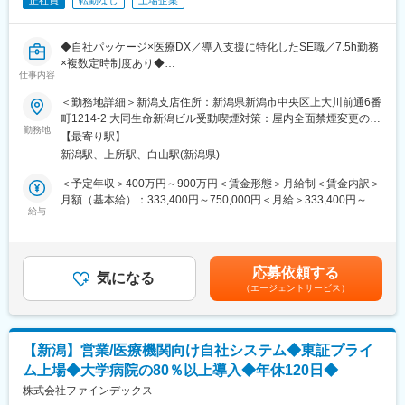
正社員
転勤なし
上場企業
◆自社パッケージ×医療DX／導入支援に特化したSE職／7.5h勤務
×複数定時制度あり◆
仕事内容
■業務概要：
＜勤務地詳細＞新潟支店住所：新潟県新潟市中央区上大川前通6番
大学病院・総合病院・クリニックなど幅広い医療機関に対し、自
町1214-2 大同生命新潟ビル受動喫煙対策：屋内全面禁煙変更の範
社開発ソフトウェア（Claio／DocuMaker 等）の導入を支援する
勤務地
囲：会社の定める事業所（リモートワーク含む）
【最寄り駅】
ポジションです。
新潟駅、上所駅、白山駅(新潟県)
システムのセットアップから現地での設置・検証、操作研修、稼
働後サポートまで、医療現場のDX推進に欠かせない工程を一貫し
＜予定年収＞400万円～900万円＜賃金形態＞月給制＜賃金内訳＞
て担当します。
月額（基本給）：333,400円～750,000円＜月給＞333,400円～
給与
750,000円＜昇給有無＞有＜残業手当＞有＜給与補足＞※経験、能
■ポジションの目的（ミッション）：
力、勤務地等を考慮し、面談のうえ決定します。■昇給：年2回
・医療機関の業務効率化を支える自社製品の導入を成功に導く
（1月・7月）※スキル・能力の向上により随時見直しを行います
・医療データ管理や文書作成のデジタル化を通じ、医療現場の負
賃金はあくまでも目安の金額であり、選考を通じて上下する可能
応募依頼する
荷軽減に貢献する
気になる
性があります。月給(月額)は固定手当を含めた表記です。
（エージェントサービス）
・操作研修や稼働フォローを通じ、医療機関でのスムーズな定
着・活用を実現する
■業務詳細：
【新潟】営業/医療機関向け自社システム◆東証プライ
・導入準備（セットアップ、インストール、動作確認）
ム上場◆大学病院の80％以上導入◆年休120日◆
・医療機関での現地設置、検証作業
・医師・事務スタッフ向けの操作教育
株式会社ファインデックス