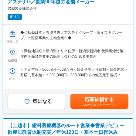
アステナG／創業90年越の老舗メーカー
「人工関節」等
てもベンチャー精神を忘れず、新しい発想と技術で社会の課題解
・材料となる金属部材を仕入れて、機械や職人の手による加工に
岩城製薬株式会社
決に挑み続けています。
より、最終製品へ仕上げていく加工工場になります。
正社員
変更の範囲：会社の定める業務
【所属組織の構成】
・生産管理課 26名（男性18名・女性8名）
◆◇転勤は本人希望考慮／アステナグループ（旧イワキグルー
プ）の医薬事業の主軸企業◇◆
＊＊＊＊＊＊＊＊＊＊＊＊＊＊ 企 業 紹 介 ＊＊＊＊
仕事内容
＼おすすめポイント／
＊＊＊＊＊＊＊＊＊＊＊＊＊＊＊
◇月残業0～10H／転勤も本人希望考慮で10年以上同拠点メンバー
＜勤務地詳細＞新潟県エリア住所：新潟県新潟市 受動喫煙対策：
も多数
屋内全面禁煙変更の範囲：会社の定める事業所
日本から世界へ。当社の医療機器は、世界数十か国で採用されて
◇1931年創業以来、国内外における医薬品事業を中心に幅広い分
勤務地
います。
野で事業展開
人々の生命・健康を預かる医療現場でトップクラスシェアを持
＜予定年収＞500万円～668万円＜賃金形態＞月給制＜賃金内訳＞
◇皮膚科領域の外用剤ではジェネリック医薬品を中心に国内トッ
ち、"グローバル・スタンダード"として認められています。
月額（基本給）：281,000円～388,000円その他固定手当/月：
プの品揃え
１．世界初の全油圧式手術台 ～ 医療先進国である日本・アメリカ
給与
40,000円＜月給＞321,000円～428,000円＜昇給有無＞有＜残業手
で手術台トップクラス・シェア
当＞有＜給与補足＞■賞与：年2回（7月、12月）■昇給：年1回
■概要
２．脳動脈瘤「杉田クリップ」 ～ 国内約70％・世界約40％のシ
（12月）※残業が発生した際には残業時間に応じて別途支給（内
医療用医薬品のMRです。
ェア、年間10万個を世界50ヶ国へ供給
勤分）賃金はあくまでも目安の金額であり、選考を通じて上下す
担当エリアのクリニック、病院、調剤薬局に訪問し、主力製品で
応募依頼する
３．日本人の骨格に合わせた骨折や骨格矯正の治療用インプラン
気になる
る可能性があります。月給(月額)は固定手当を含めた表記です。
ある外皮用剤の有効性、安全性、ジェネリック医薬品の場合は先
（エージェントサービス）
ト・プレー
発製品との同等性・有用性などを医師や薬剤師に啓発し製品関連
疾患の情報提供を適切に行い、自社の医薬品の有用性を理解して
変更の範囲：会社の定める業務
もらい新規採用や処方拡大を図ります。医薬品卸のMS様とも協力
【上越市】歯科医療機器のルート営業◆営業デビュー
し担当エリアの売上Upを目指していただきます。
また、後発医薬品使用体制加算や後発医薬品調剤体制加算などの
歓迎◎教育体制充実／年休123日・基本土日祝休み