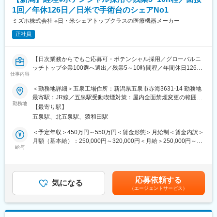
計・製造しています。
■世界初の全油圧式手術台 ～ 医療先進国である日本・アメリカで
1回／年休126日／日米で手術台のシェアNo1
「脳動脈瘤クリップ」「整形外科インプラント」「鋼製器具」
手術台トップクラス・シェア
「人工関節」等
ミズホ株式会社 ※日・米シェアトップクラスの医療機器メーカー
■脳動脈瘤「杉田クリップ」 ～ 国内約70％・世界約40％のシェ
■材料となる金属部材を仕入れて、機械や職人の手による加工によ
ア、年間10万個を世界50ヶ国へ供給
正社員
り、最終製品へ仕上げていく加工工場になります。
■日本人の骨格に合わせた骨折や骨格矯正の治療用インプラント・
プレートの開発
【所属組織の構成】
【日次業務からでもご応募可・ポテンシャル採用／グローバルニ
■工場全体：241名、部門全体：26名
変更の範囲：会社の定める業務
ッチトップ企業100選へ選出／残業5～10時間程／年間休日126日
■内今回募集ポジション：6名（正社員2名 パート4名）
仕事内容
／無借金経営で安定性◎／創業100周年／日本・アメリカでの手
術台のシェアNo.1】
＜勤務地詳細＞五泉工場住所：新潟県五泉市赤海3631-14 勤務地
【豊富な福利厚生】
最寄駅：JR線／五泉駅受動喫煙対策：屋内全面禁煙変更の範囲：
■作業服・安全靴の貸与あり
【業務概要】
勤務地
会社の定める事業所
■住宅補助手当 / 会社規程に該当の場合
【最寄り駅】
■当社は100年を超える医療機器メーカーで、世界的なトップクラ
(30歳まで15,000円/月、35歳まで10,000円/月)
五泉駅、北五泉駅、猿和田駅
スシェア製品を持つ安定企業です。
■扶養家族手当 / 会社規程に該当の場合
■本求人は、新潟の五泉工場にて工場内における経理業務をお任せ
＜予定年収＞450万円～550万円＜賃金形態＞月給制＜賃金内訳＞
(配偶者12,000円、子1人につき8,000円)
します。
月額（基本給）：250,000円～320,000円＜月給＞250,000円～
■確定拠出型年金制度（DC)
※工場内の経費精算や仕分け業務等の日次レベルからお任せしま
給与
320,000円＜昇給有無＞有＜残業手当＞有＜給与補足＞※前職を考
■退職金制度
す。
慮の上、話し合いにて決定します。※年収は業績加算賞与含めた想
■保養所（多数) など
定額です。■昇給：年1回（1月）■賞与：年2回（6月、12月）賃金
【業務内容】
はあくまでも目安の金額であり、選考を通じて上下する可能性が
【企業魅力／当社について】
応募依頼する
■購入品および外注加工品の伝票処理、仕訳振替・請求処理（シス
気になる
あります。月給(月額)は固定手当を含めた表記です。
日本から世界へ。当社の医療機器は、世界数十か国で採用されて
（エージェントサービス）
テム：JDE、楽楽精算）
います。
■経費および出張旅費精算処理 （社員への処理方法助言・指導含
人々の生命・健康を預かる医療現場でトップクラスシェアを持
む）
ち、"グローバル・スタンダード"として認められています。
■各種都度払い等の銀行業務