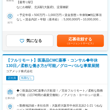
■業務概要：
勤務地
◎お昼休みの時間帯も自由なので、例えばお子様がおられる方の
【最寄り駅】
治験相談用資料や試験総括報告書、承認申請資料（CTDなど）の
場合、お子様の通院やご都合に合わせて業務時間を調整できま
なにわ橋駅、北浜駅(大阪府)、淀屋橋駅
作成を中心に、医薬品開発における各種ドキュメント作成業務
す。
（英語・日本語）をお任せします。
＜予定年収＞500万円～1,000万円＜賃金形態＞年俸制■特記事項
（自分の業務が終わるよう業務管理を行う必要はありますが、裁
なし＜賃金内訳＞年額（基本給）：5,000,000円～10,000,000円
量の大きい働き方ができます）
■業務の内容：
給与
＜月額＞416,666円～833,333円（12分割）＜昇給有無＞有＜残業
※現在、関東関西のほか、九州、中部、東北、海外在住の方もいま
具体的には、以下のような申請・報告関連資料の作成をご担当い
手当＞無＜給与補足＞※前職でのご経験・年収に応じて年収は考慮
す。
ただきます。
いたします。■年収構成：年俸制となります。賃金はあくまでも目
・会議や打ち合わせで必要な時は大阪・東京等へ出張（宿泊も伴
・オーファンドラッグ指定申請資料
安の金額であり、選考を通じて上下する可能性があります。月給
います）が発生します。
応募依頼する
・日本を含む各国規制当局への治験実施計画届（IND等）および
気になる
(月額)は固定手当を含めた表記です。
※国内出張の頻度は1~3回/年です。（海外出張はほとんどありませ
（エージェントサービス）
申請資料
ん。）
・各国規制当局とのガイダンスミーティングに向けた治験相談用
資料
■ワークライフバランス：
・国際名・一般的名称に関する申請資料
同社は、個人が最大限に能力を発揮できるよう働きやすい環境作
【フルリモート】医薬品CMC薬事・コンサル◆年休
・承認申請書（CTDを含む）
りに注力しております。男女問わず在宅勤務が可能です。また、
130日／柔軟な働き方が可能／グローバルな事業展開
・試験総括報告書（CSR） など
女性社員も多く、産休・育休取得実績も豊富で9割以上の復職率を
コアメッド株式会社
誇っており、長期就業が可能な環境・福利厚生が整っています。
■業務の特徴
正社員
転勤なし
・プロジェクトは個人単独ではなく、社内メンバーと連携しなが
変更の範囲：会社の定める業務
ら分担して推進しています。
・治験～承認申請まで幅広いフェーズに関わることで、医薬品開
◆◇医薬品CMC薬事の方歓迎！／完全フルリモート／柔軟な勤務
発全体を俯瞰できる経験を積むことができます。
が可能（1日7時間の裁量労働制）／アメリカ・ヨーロッパ企業と
仕事内容
事業展開／医薬品の薬事戦略・開発戦略のコンサルティング会社
■教育体制：
◆◇
＜勤務地詳細＞本社住所：大阪府大阪市中央区北浜2-1-21 つねな
通常医薬品メーカー出身が会員である関西医薬協会に、当社は会