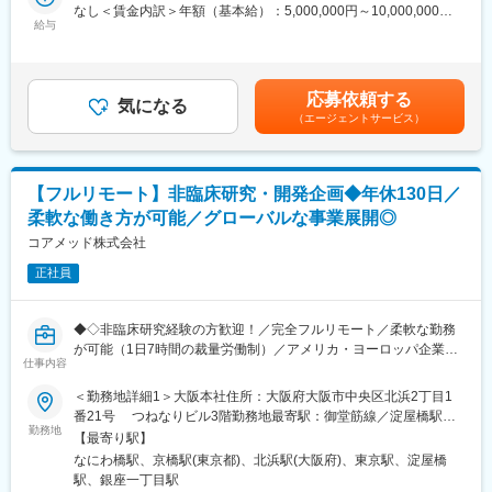
・クライアントの基本戦略を踏まえた薬事戦略の立案
なし＜賃金内訳＞年額（基本給）：5,000,000円～10,000,000円
す。
・日米欧（MHLW／PMDA・FDA・EMA）を横断したグローバル
給与
＜月額＞416,666円～833,333円（12分割）＜昇給有無＞有＜残業
（自分の業務が終わるよう業務管理を行う必要はありますが、裁
薬事戦略の企画
手当＞無＜給与補足＞※前職でのご経験・年収を考慮の上決定致し
量の大きい働き方ができます）
・各種試験成績・申請資料の評価・分析
ます。■年収構成：年俸制となります。賃金はあくまでも目安の金
※現在、関東関西のほか、九州、中部、東北、海外在住の方もいま
・三極規制当局との事前相談を含むリエゾン業務および規制動向
額であり、選考を通じて上下する可能性があります。月給(月額)は
す。
応募依頼する
の調査・分析・アドバイス
気になる
固定手当を含めた表記です。
・会議や打ち合わせで必要な時は大阪・東京等へ出張（宿泊も伴
（エージェントサービス）
・新薬ライセンス導入時のデューデリジェンス対応
います）が発生します。
・承認取得に向けた各種申請業務、ガイダンス面談、規制対応全
※国内出張の頻度は1~3回/年です。（海外出張はほとんどありませ
般
ん。）
【フルリモート】非臨床研究・開発企画◆年休130日／
■業務の特徴：
■組織構成：
柔軟な働き方が可能／グローバルな事業展開◎
・プロジェクトは個人で完結させるのではなく、社内メンバーと
CMC担当11名（2名男性、9名女性）
連携しながら分担して推進しています。
コアメッド株式会社
30代～40代で構成されています。
・国内外の規制当局と関わりながら、国際基準での薬事戦略に携
お子様がおられる社員が多く、在宅勤務のため子育てしながらキ
正社員
われる環境です。
ャリアを築ける環境です。
こちらの組織には、内資外資の製薬企業でのCMC業務の経験者や
■教育体制：
研究所での経験、CMC薬事の経験者が多いです。
◆◇非臨床研究経験の方歓迎！／完全フルリモート／柔軟な勤務
通常医薬品メーカー出身が会員である関西医薬協会に、当社は会
が可能（1日7時間の裁量労働制）／アメリカ・ヨーロッパ企業と
員として登録しています。業界関連のセミナーにも参加すること
仕事内容
変更の範囲：会社の定める業務
事業展開／医薬品の薬事戦略・開発戦略のコンサルティング会社
ができ、メーカーと同じレベルの業界知識とマーケット感をアッ
◆◇
＜勤務地詳細1＞大阪本社住所：大阪府大阪市中央区北浜2丁目1
プデートできる環境です。
番21号 つねなりビル3階勤務地最寄駅：御堂筋線／淀屋橋駅受
■仕事内容：
勤務地
動喫煙対策：屋内全面禁煙＜勤務地詳細2＞東京支社住所：東京都
■働き方：
【最寄り駅】
承認申請・取得に向けた非（前）臨床開発戦略の構築・評価・分
千代田区丸の内1-11-1 パシフィックセンチュリープレイス丸の内
◎完全在宅勤務のため、拠点（東京・大阪）の近くにお住まいで
なにわ橋駅、京橋駅(東京都)、北浜駅(大阪府)、東京駅、淀屋橋
析・助言を中心としたコンサルティング業務をお任せします。
13階 受動喫煙対策：屋内全面禁煙変更の範囲：無
なくてもご就業いただけます。
駅、銀座一丁目駅
開発初期段階から関与し、医薬品開発の方向性を左右する戦略立