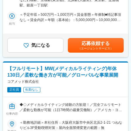
なにわ橋駅、京橋駅(東京都)、北浜駅(大阪府)、東京駅、淀屋橋
中心とした、コンサルティング業務をお任せします。
13階 受動喫煙対策：屋内全面禁煙変更の範囲：無
◎お昼休みの時間帯も自由なので、例えばお子様がおられる方の
駅、銀座一丁目駅
臨床開発の上流工程から関与し、プロジェクトの成功に向けた戦
場合、お子様の通院やご都合に合わせて業務時間を調整できま
略策定を支援するポジションです。
＜予定年収＞500万円～1,000万円＜賃金形態＞年俸制■特記事項
す。
なし＜賃金内訳＞年額（基本給）：5,000,000円～10,000,000円
（自分の業務が終わるよう業務管理を行う必要はありますが、裁
・各開発フェーズ（Phase I／II／III）における治験プロトコールの
給与
＜月額＞416,666円～833,333円（12分割）＜昇給有無＞有＜残業
量の大きい働き方ができます）
立案・評価分析・助言
手当＞無＜給与補足＞※前職でのご経験・年収に応じて年収は考慮
※現在、関東関西のほか、九州、中部、東北、海外在住の方もいま
・各種申請対応および治験相談の実施・支援
いたします。■年収構成：年俸制となります。賃金はあくまでも目
す。
・規制当局（PMDA等）との面談対応・折衝への参画
安の金額であり、選考を通じて上下する可能性があります。月給
・会議や打ち合わせで必要な時は大阪・東京等へ出張（宿泊も伴
応募依頼する
・治験相談戦略の立案および関連資料の作成
気になる
(月額)は固定手当を含めた表記です。
います）が発生します。
（エージェントサービス）
※国内出張の頻度は1~3回/年です。（海外出張はほとんどありませ
■業務の特徴：
ん。）
・プロジェクトは個人で完結させるのではなく、社内メンバーと
連携しながら分担して推進します。
■ワークライフバランス：
【フルリモート】MW(メディカルライティング)年休
・戦略立案から規制対応まで一貫して関わることで、臨床開発全
同社は、個人が最大限に能力を発揮できるよう働きやすい環境作
130日／柔軟な働き方が可能／グローバルな事業展開
体を俯瞰した視点を身につけることが可能です。
りに注力しております。男女問わず在宅勤務が可能です。また、
コアメッド株式会社
女性社員も多く、産休・育休取得実績も豊富で9割以上の復職率を
■教育体制：
誇っており、長期就業が可能な環境・福利厚生が整っています。
正社員
転勤なし
通常医薬品メーカー出身が会員である関西医薬協会に、当社は会
員として登録しています。業界関連のセミナーにも参加すること
変更の範囲：会社の定める業務
ができ、メーカーと同じレベルの業界知識とマーケット感をアッ
◆◇メディカルライティング経験の方歓迎！／完全フルリモート
プデートできる環境です。
／柔軟な勤務が可能（1日7時間の裁量労働制）／アメリカ・ヨー
仕事内容
ロッパ企業と事業展開／医薬品の薬事戦略・開発戦略のコンサル
■働き方：
ティング会社◆◇
＜勤務地詳細＞本社住所：大阪府大阪市中央区北浜2-1-21 つねな
◎完全在宅勤務のため、拠点（東京・大阪）の近くにお住まいで
りビル3F受動喫煙対策：屋内全面禁煙変更の範囲：無
なくてもご就業いただけます。