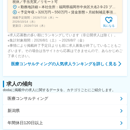
祝休／手当充実／リモート可
変更の範囲：会社の定める業務
＜勤務地詳細＞本社住所：福岡県福岡市中央区大名2-9-23 プリオ福岡ビル勤務地最寄駅：地下鉄空港線／天神駅受動喫煙対策：屋内全面禁煙変更の範囲：会社の定める事業所
＜予定年収＞320万円～550万円＜賃金形態＞月給制補足事項なし＜賃金内訳＞月額（基本給）：200,000円～246,000円その他固定手当/月：20,000円～110,000円＜月給＞220,000円～356,000円＜昇給有無＞有＜残業手当＞有＜給与補足＞※実際の年収は面談・面接後に経歴や能力に応じて決定します※求人票の想定年収に当てはまらないケースも発生する可能性があります賞与年2回（2025年度実績4.4ヶ月）、昇給年1回住宅補助手当、家族手当、残業手当、休日出勤手当など賃金はあくまでも目安の金額であり、選考を通じて上下する可能性があります。月給(月額)は固定手当を含めた表記です。
掲載予定期間：
2026/7/16（木）
〜
2026/10/14（水）
気になる
更新日：
2026/7/16（木）
※求人応募数の多い順にランキングしています（非公開求人は除く）。
※集計対象期間：2026/8/1（土）～2026/8/7（金）
※事情により掲載終了予定日よりも前に求人募集が終了していることもご
ざいます。その場合は当サイトから応募はできませんので、あらかじめご
了承ください。
医療コンサルティング
の人気求人ランキングを詳しく見る
求人の傾向
dodaに掲載中の求人に関するデータを、カテゴリごとにご紹介します。
医療コンサルティング
新潟県
年間休日120日以上