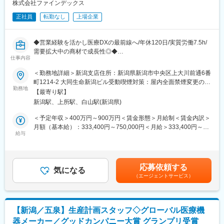
消耗品をメインに大型機器も販売します。競合企業は600社程度
株式会社ファインデックス
大学病院などの大規模病院では圧倒的な導入実績を誇ります。(主
と多く、製品での差別化は難しい環境です。価格勝負をすること
要納入先／東京大学、京都大学、大阪大学等）
正社員
転勤なし
上場企業
もできますが、当社は製品説明のスキル向上、教育体制を充実さ
大学病院やナショナルセンターとの共同研究と最新のテクノロジ
せることで営業スキルを伸ばし続けることを追及しています。
ーを核に、社会に貢献できる革新的なソフトウェアや医療機器を
自社開発しており、近年ではクラウドサービスや生成AIの利活用
◆営業経験を活かし医療DXの最前線へ/年休120日/実質労働7.5h/
■キャリアパス
にも注力し、新しい発想と技術力で国内外にイノベーションを起
需要拡大中の商材で成長性◎◆
管理職を目指す道とプレーヤーとしてスペシャリストを目指す道
仕事内容
こします。
がございます。早い方であれば20代で管理職や入社5年で支店長
■業務詳細：
＜勤務地詳細＞新潟支店住所：新潟県新潟市中央区上大川前通6番
へ昇格した方もいます。
変更の範囲：会社の定める業務
クリニックを運営するお客様へ、自社開発のパッケージシステム
町1214-2 大同生命新潟ビル受動喫煙対策：屋内全面禁煙変更の範
※モデル月給例：第二新卒入社23万円→3年目27万円→5年目30万
を利用したコンサルティング（診療効率化やDXに関する課題解
勤務地
囲：会社の定める事業所（リモートワーク含む）
円
【最寄り駅】
決・提案）やシステムの構築、設定等を行っていただきます。
※営業所長700～800万円、支店長800～1000万円、ブロック長
新潟駅、上所駅、白山駅(新潟県)
当社では、お客様にご評価いただける企画立案や顧客提案を行う
1000万円～
ことを大切にしていますので、売上ノルマや飛び込み営業などは
＜予定年収＞400万円～900万円＜賃金形態＞月給制＜賃金内訳＞
ありません。
月額（基本給）：333,400円～750,000円＜月給＞333,400円～
■魅力
医療という特殊な分野故に、この仕事には専門的なスキルと能力
給与
750,000円＜昇給有無＞有＜残業手当＞有＜給与補足＞※経験、能
◎数字だけでなく行動面も評価する仕組みで、努力が報われやす
が求められるため、業界経験者の方は即戦力としてご活躍いただ
力、勤務地等を考慮し、面談のうえ決定します。■昇給：年2回
い環境です。こつこつ地道に取り組んでいる方であれば達成が可
けます。
（1月・7月）賃金はあくまでも目安の金額であり、選考を通じて
能です。
上下する可能性があります。月給(月額)は固定手当を含めた表記で
◎医院内シェア向上に向け、営業の専門性／スキルを高めること
応募依頼する
【営業業務】
気になる
す。
にも注力しています。メーカーに頼っていたデモンストレーショ
（エージェントサービス）
-当社製品を用いた医療機関への運用提案や見積作成などの商談
ンの自社内製化など、無理なく営業としてのスキルを身に着ける
-顧客ニーズを反映した新機能の検討
ことができます。
-各専門学会や展示会でのデモストレーション対応
◎親会社の米国・ヘンリーシャイン社は世界最大級の歯科医療機
【導入業務】
器及び歯科材料販売会社なので製品群は幅広く、幅広い提案が可
【新潟／五泉】生産計画スタッフ◇グローバル医療機
-PJ管理
能です。
器メーカー／グッドカンパニー大賞 グランプリ受賞
-システム運用検討と導入