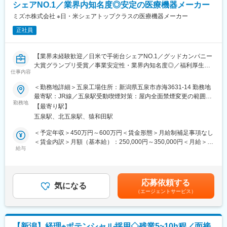
料・医療機器を取り扱っております。国内外のメーカー／商社の
シェアNO.1／業界内知名度◎安定の医療機器メーカー
「脳動脈瘤クリップ」「整形外科インプラント」「鋼製器具」
協力体制のもと、話題の先進技術を紹介する展示会も毎年開催し
「人工関節」等
ミズホ株式会社 ※日・米シェアトップクラスの医療機器メーカー
ています
■材料となる金属部材を仕入れて、機械や職人の手による加工によ
正社員
り、最終製品へ仕上げていく加工工場になります。
変更の範囲：会社の定める業務
【所属組織の構成】
【業界未経験歓迎／日米で手術台シェアNO.1／グッドカンパニー
■工場全体：241名、部門全体：26名
大賞グランプリ受賞／事業安定性・業界内知名度◎／福利厚生充
■内今回募集ポジション：13名（正社員7名 嘱託2名 パート4
仕事内容
実／年間休日126日】
名）
＜勤務地詳細＞五泉工場住所：新潟県五泉市赤海3631-14 勤務地
【業務概要】
最寄駅：JR線／五泉駅受動喫煙対策：屋内全面禁煙変更の範囲：
【豊富な福利厚生】
■当社は100年を超える医療機器メーカーで、世界的なトップクラ
勤務地
会社の定める事業所
■作業服・安全靴の貸与あり
【最寄り駅】
スシェア製品を持つ安定企業です。
■住宅補助手当 / 会社規程に該当の場合
五泉駅、北五泉駅、猿和田駅
■整形・脳外科関係製品 （脳動脈瘤クリップ、整形外科インプラ
(30歳まで15,000円/月、35歳まで10,000円/月)
ント、鋼製器具等） を製造する上で必要な一部の加工を外注先へ
＜予定年収＞450万円～600万円＜賃金形態＞月給制補足事項なし
■扶養家族手当 / 会社規程に該当の場合
依頼しており、外注先への発注から部材出荷・納期管理まで幅広
＜賃金内訳＞月額（基本給）：250,000円～350,000円＜月給＞
(配偶者12,000円、子1人につき8,000円)
く対応頂きます。
給与
250,000円～350,000円＜昇給有無＞有＜残業手当＞有＜給与補足
■確定拠出型年金制度（DC)
＞■昇給：年1回（1月）■賞与：年2回（6月、12月）・前職を考慮
■退職金制度
【仕事の内容】
のうえ、経験・スキルに応じて決定します。 表記は目安であり
■保養所（多数) など
■取引先や外注先への見積依頼、価格交渉、発注書作成、納期管
選考を通じて上下する可能性があります。・業績加算賞与の制度
応募依頼する
理、入庫処理
気になる
があり、年収は平均的な加算賞与を含みます。・残業代別途支給
【企業魅力／当社について】
（エージェントサービス）
■外注先への部材持ち込みのための梱包、搬入作業と引き取り な
賃金はあくまでも目安の金額であり、選考を通じて上下する可能
日本から世界へ。当社の医療機器は、世界数十か国で採用されて
ど
性があります。月給(月額)は固定手当を含めた表記です。
います。
（その他補足情報）
人々の生命・健康を預かる医療現場でトップクラスシェアを持
■五泉工場は主力製品である脳外科・整形外科関係製品を開発設
ち、"グローバル・スタンダード"として認められています。
【新潟】経理※ポテンシャル採用◇残業5~10h程／面接