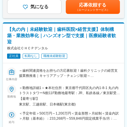
践する
つ柔軟に働くことが可能。
残業手当＞有＜給与補足＞※年収は経験に応じて決定します。年収
応募依頼する
気になる
◎Slack、Notion、GitHub、Google Workspace等を活用。リモー
には営業手当を含みます。※固定残業代は、時間外労働の有無に関
（エージェントサービス）
■採用背景：
トでの情報共有・プロジェクト推進を実施。
わらず40時間分が付きます。※別途営業日当支給（2,000円/日）賃
今後の更なる事業拡大に向けての採用になります。
金はあくまでも目安の金額であり、選考を通じて上下する可能性
変更の範囲：会社の定める業務
があります。月給(月額)は固定手当を含めた表記です。
■当社の特徴：
【丸の内｜未経験歓迎｜歯科医院×経営支援】体制構
韓国セルトリオングループは、韓国株式市場KOSPIに上市してい
築・業務効率化｜ハンズオン型で支援｜医療経験者歓
るバイオ医薬品を開発・製造する企業の中で、常に時価総額が
迎
Top5のバイオ医薬品の開発及び製造技術に注力しているグループ
です。
株式会社ＣＨＣＰデンタル
当社は、セルトリオングループで開発及び製造しているバイオシ
正社員
転勤なし
職種未経験歓迎
ミラー＊を含めたバイオ医薬品を日本で販売するため、セルトリ
オングループの日本法人として2014年に設立され、現在、4製品
を販売しており、今後もパイプラインを拡大していきます。
～歯科関連資格をお持ちの方応募歓迎！歯科クリニックの経営支
援業務推進｜キャリアアップ・チェンジ歓迎～
今後の更なる事業拡大に向け、ご自身の経験やノウハウを発揮頂
仕事内容
きながら、会社・個人共に成長して行くメンバーを今回募集致し
■ ポジション概要
ます。
＜勤務地詳細1＞★本社住所：東京都千代田区丸の内1-8-1 丸の内
歯科クリニックの経営支援業務。適切なガバナンス体制の構築や
トラストタワーN館11F勤務地最寄駅：JR、私鉄各線／東京駅受動
業務の効率化、採用・教育といった面での支援も実施。誰もが働
勤務地
＊バイオシミラー：先行バイオ医薬品と同等/同質の品質、安全性
喫煙対策：屋内全面禁煙＜勤務地詳細2＞在宅勤務（直行直帰）住
【最寄り駅】
きやすい環境を実現するとともに、目まぐるしく変化する歯科業
および有効性を有し、異なる製造販売業者により開発される医薬
所：大阪府 受動喫煙対策：屋内全面禁煙変更の範囲：本文参照
東京駅、三越前駅、日本橋駅(東京都)
界の中で、競争力を発揮できる医院づくりをバックアップしてい
品。
きます。
＜予定年収＞500万円～1,200万円＜賃金形態＞月給制＜賃金内訳
■事業の特徴：
＞月額（基本給）：233,268円～559,846円固定残業手当/月：
■業務内容
給与
高齢化社会が進行するなか、医療費の削減は喫緊の課題であり、
183,399円～440,154円（固定残業時間45時間0分/月）超過した時
パートナークリニックを定期的に訪問し、ハンズオンでクリニッ