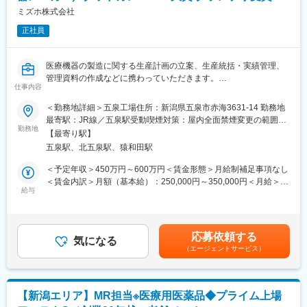
-操作研修や納品資料作成
ミズホ株式会社
■当社について
-稼働立ち合い
・地域密着型の営業活動から得た地域ごとのノウハウ、協力メー
正社員
【パートナー業務】
カーの全国規模のバックアップにより、顧客要望に最も適した歯
・販売導入代理店に対する、自社製品の営業企画支援
科医院開業／経営の情報提供とトータル支援を実現しています。
・パートナー向けのセミナーや勉強会の開催
・国内外のメーカー／商社の協力体制のもと、話題の先進技術を
医療機器の製造に関する生産計画の立案、生産統括・実績管理、
【ユーザサポート業務】
紹介する展示会も毎年開催しています。
管理資料の作成などに携わっていただきます。
・顧客対応を行う社内メンバーに対する支援
仕事内容
原料の金属資材を仕入れて機械や人の手を経て製品化するまで、
・既存ユーザサポートに必要なドキュメントの作成や修正
変更の範囲：会社の定める業務
多くの生産プロセスに統括的に関わるやりがいのある仕事です。
＜勤務地詳細＞五泉工場住所：新潟県五泉市赤海3631-14 勤務地
当社は100年を超える医療機器メーカーで、世界的なトップクラ
最寄駅：JR線／五泉駅受動喫煙対策：屋内全面禁煙変更の範囲：
■働き方：
スシェア製品を持つ安定企業です。
勤務地
会社の定める事業所
・年休120日、土日祝休、7.5ｈ労働、残業20ｈ程度
【最寄り駅】
・フレックスタイム制と同等の勤務制度である「複数定時制度」
五泉駅、北五泉駅、猿和田駅
【仕事の内容】
を導入
※全てのご経験がなくても構いません。経験・強みをお持ちの領域
＜予定年収＞450万円～600万円＜賃金形態＞月給制補足事項なし
から携わっていただきます※
＜賃金内訳＞月額（基本給）：250,000円～350,000円＜月給＞
■当社について
・生産計画 / 社内各部門と協力して月次計画の立案、納期管
給与
250,000円～350,000円＜昇給有無＞有＜残業手当＞有＜給与補足
株式会社ファインデックスは、「価値ある技術創造で社会を豊か
理、実績管理
＞■昇給：年1回（1月）■賞与：年2回（6月、12月）・前職を考慮
にする」という経営理念のもと、医療機関・自治体向けのソフト
・資材管理 / 生産計画に付随する部材発注、受け入れ検査
のうえ、経験・スキルに応じて決定します。 表記は目安であり
ウェアや医療機器を自社開発したり、国策である電子カルテデー
・原価管理 / 価格交渉、コスト分析、原価低減
選考を通じて上下する可能性があります。・業績加算賞与の制度
タの利活用を支える研究開発型のIT企業です。病院で使われる診
応募依頼する
・そのほか / 製品出荷管理、製造現場コントロール、伝票処理
気になる
があり、年収は平均的な加算賞与を含みます。・残業代別途支給
療情報管理システムや業務支援システム、自治体向けソリューシ
（エージェントサービス）
等
賃金はあくまでも目安の金額であり、選考を通じて上下する可能
ョンなど、私たちの製品・サービスは社会に欠かせないインフラ
（その他補足情報）
性があります。月給(月額)は固定手当を含めた表記です。
として、人々が健康に暮らすための仕組みを支えています。
・五泉工場は主力製品である脳外科・整形外科関係製品を開発設
高い利便性と安全性を追求し、大学病院やナショナルセンターと
計・製造しています。
の共同研究を行いながら、社会に貢献できる製品を開発。近年で
【新潟エリア】MR担当※医療用医薬品◆プライム上場
「脳動脈瘤クリップ」「整形外科インプラント」「鋼製器具」
はクラウドサービスや生成AIの活用にも注力し、上場から時を経