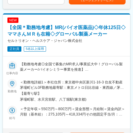
（エージェントサービス）
者と薬局のコミュニケーションを支援するデジタル医療プラット
【求める人物像】
フォームを展開。
■顧客と関係を築き、伴走しながら本質的な課題を模索できる方。
主力サービス「つながる薬局」は、LINEを活用し、処方箋送信・
■複数部門と連携し、チームを牽引しプロジェクトを推進する素養
服薬フォロー・オンライン服薬指導など、薬局と患者の接点をよ
NEW
がある方。
り便利にするためのサービスです。2026年6月現在、友だち登録
■「よい医療を支え、よりよい社会づくりに貢献」していくという
【全国＊勤務地考慮】MR(バイオ医薬品)◇年休125日◇
者数は220万人を突破。より多くの患者・薬局に利用されるサー
弊社の社是に共感する方。
ビスへと成長を続けています。
ママさんＭＲも在籍◇グローバル製薬メーカー
セルトリオン・ヘルスケア・ジャパン株式会社
【当社について】
■業務内容
当社は全国750店舗以上の拠点を構える調剤薬局事業を展開して
正社員
5名以上採用
・PdM、エンジニア、QA、セールス、CSなど関係者との調整
おり、現在は病院に対する経営コンサルティングを事業の柱とし
・PdMが整理した企画・仕様・優先度を踏まえた開発進行計画へ
ています。グループ会社を含めた多岐にわたる事業領域のため、
の落とし込み
顧客に対して医療に関わるトータルサポートが可能です。
【勤務地考慮◎全国で募集のMR求人/事業拡大中！グローバル製
・進行管理、スケジュール管理、マイルストーン管理
薬メーカー/バイオシミラー事業を推進】
・リリースに向けた関係者調整、情報整理
仕事内容
変更の範囲：営業、企画立案、社内外で折衝等の総合的判断が必
・障害、不具合、仕様確認等に関する関係者調整
要な非定型業務全般
バイオ医薬品を開発・製造する総合ヘルスケアグループの日本法
・開発プロセス、チケット管理、リリース運用等の継続的な改善
＜勤務地詳細1＞本社住所：東京都中央区新川1-16-3 住友不動産
人である当社にて、MRを募集いたします。
茅場町ビル3F勤務地最寄駅：東京メトロ日比谷線・東西線／茅場
勤務地
■開発体制
町駅受動喫煙対策：敷地内喫煙可能場所あり＜勤務地詳細2＞全国
【最寄り駅】
■業務内容：
PM、PdM、テックリード、エンジニア、QA、デザイナー等、計
住所：全国 受動喫煙対策：敷地内全面禁煙変更の範囲：会社の定
茅場町駅、水天宮前駅、八丁堀駅(東京都)
・MR職務の担当エリアにおいて当社製品の新規口座開設ならびに
14名（協力会社含む）の開発チームです。内製化を進めており、
める事業所
シェアの拡大を目指す
アジャイルで開発を進めています。
＜予定年収＞550万円～800万円＜賃金形態＞月給制＜賃金内訳＞
・販売目標を達成させるために卸との協業を推進する
月額（基本給）：275,105円～418,334円その他固定手当/月：
・担当エリア内のKOLを育成し、その地区における波及効果を目
給与
■働きやすい環境
40,000円固定残業手当/月：143,229円～208,333円（固定残業時
指す
◎フルリモート可能。居住地を問わず全国から勤務できます。
間40時間0分/月）超過した時間外労働の残業手当は追加支給＜月
・販売目標を達成させるために的確なイベントの企画と運営を実
◎フルフレックスのため、業務状況やチームとの連携を踏まえつ
給＞458,334円～666,667円（一律手当を含む）＜昇給有無＞有＜