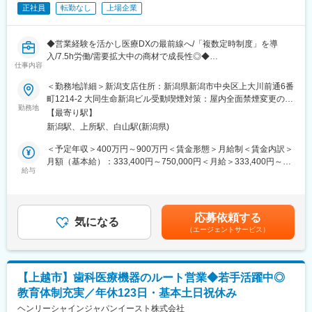
・稼働後フォロー（問合せ対応、改善提案）
正社員
転勤なし
上場企業
・開発チームとの連携（不具合共有、改善項目のフィードバッ
ク）
※導入施設1,500超の主力製品を扱うため、医療機関からの依頼が
◆営業経験を活かし医療DXの最前線へ/「複数定時制度」を導
毎年増加しています。
入/7.5h労働/需要拡大中の商材で成長性◎◆
仕事内容
■活かせるスキル：
■業務概要：
＜勤務地詳細＞新潟支店住所：新潟県新潟市中央区上大川前通6番
・PC／システム／ネットワークに関する基礎知識
導入施設数が1,500を超える医療データ管理システム「Claio」な
町1214-2 大同生命新潟ビル受動喫煙対策：屋内全面禁煙変更の範
・顧客折衝・コミュニケーションスキル
どお客様の課題やニーズを的確に捉え、チームメンバーとともに
勤務地
囲：会社の定める事業所（リモートワーク含む）
・課題に対し主体的に取り組む姿勢
【最寄り駅】
営業戦略や販促企画の立案・実施を担って頂ける方を募集しま
新潟駅、上所駅、白山駅(新潟県)
す。
■育成プラン（0～12ヶ月）：
＜予定年収＞400万円～900万円＜賃金形態＞月給制＜賃金内訳＞
・0～1ヶ月：自社製品研修／医療業務の基礎理解
■業務詳細：
月額（基本給）：333,400円～750,000円＜月給＞333,400円～
・2～3ヶ月：先輩同行でセットアップ・検証・研修を実践
【営業業務】
給与
750,000円＜昇給有無＞有＜残業手当＞有＜給与補足＞※経験、能
・4～6ヶ月：小規模案件の導入を主担当として担当
-当社製品を用いた医療機関への運用提案や見積作成などの商談、
力、勤務地等を考慮し、面談のうえ決定します。■昇給：年2回
・7～12ヶ月：複数案件を並行し、導入～稼働まで自走
プロポーザルへの対応
（1月・7月）賃金はあくまでも目安の金額であり、選考を通じて
-顧客ニーズを反映した新機能の検討
上下する可能性があります。月給(月額)は固定手当を含めた表記で
■一日の仕事例：
応募依頼する
-各専門学会や展示会でのデモストレーション対応
気になる
す。
・午前：医療機関と打合せ（運用確認、導入スケジュール調整）
（エージェントサービス）
【導入業務】
・午後：セットアップ作業、検証、操作説明会
-PJ管理
・夕方：課題整理、社内共有、翌日の準備
-システム運用検討と導入
-操作研修や納品資料作成
■当社について
【上越市】歯科医療機器のルート営業◆若手活躍中◎
-稼働立ち合い
医療システムをメインに自治体向け文書システムや医療機器の自
教育体制充実／年休123日・基本土日祝休み
【パートナー業務】
社開発や、コンサルティングを行う東証プライム上場企業です。
・販売導入代理店に対する、自社製品の営業企画支援
ヘンリーシャインジャパンイースト株式会社