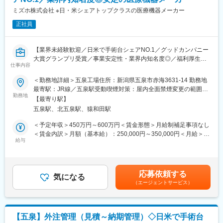
もできますが、当社は製品説明のスキル向上、教育体制を充実さ
変更の範囲：会社の定める業務
せることで営業スキルを伸ばし続けることを追及しています。
ミズホ株式会社 ※日・米シェアトップクラスの医療機器メーカー
正社員
■キャリアパス
管理職を目指す道とプレーヤーとしてスペシャリストを目指す道
がございます。早い方であれば20代で管理職や入社5年で支店長
【業界未経験歓迎／日米で手術台シェアNO.1／グッドカンパニー
へ昇格した方もいます。
大賞グランプリ受賞／事業安定性・業界内知名度◎／福利厚生充
仕事内容
実／年間休日126日】
■魅力
＜勤務地詳細＞五泉工場住所：新潟県五泉市赤海3631-14 勤務地
◎目標数字のみでなく、行動面も合わせて評価するため成長しや
【業務概要】
最寄駅：JR線／五泉駅受動喫煙対策：屋内全面禁煙変更の範囲：
すい環境です。こつこつ地道に取り組んでいる方であれば達成が
■当社は100年を超える医療機器メーカーで、世界的なトップクラ
勤務地
会社の定める事業所
可能です。
【最寄り駅】
スシェア製品を持つ安定企業です。
◎医院内シェア向上に向け、営業の専門性／スキルを高めること
五泉駅、北五泉駅、猿和田駅
■手術で使用する整形外科・脳外科関係製品（脳動脈瘤クリップ、
にも注力しています。メーカーに頼っていたデモンストレーショ
整形外科インプラント、鋼製器具等） の製造を支える資材部門
＜予定年収＞450万円～600万円＜賃金形態＞月給制補足事項なし
ンの自社内製化など、無理なく営業としてのスキルを身に着ける
で、原材料や部材の発注、一次加工や在庫の維持管理、入出庫対
＜賃金内訳＞月額（基本給）：250,000円～350,000円＜月給＞
ことができます。
応までを幅広く対応頂きます。
給与
250,000円～350,000円＜昇給有無＞有＜残業手当＞有＜給与補足
◎親会社の米国・ヘンリーシャイン社は世界最大級の歯科医療機
＞■昇給：年1回（1月）■賞与：年2回（6月、12月）・前職を考慮
器及び歯科材料販売会社なので製品群は幅広く、幅広い提案が可
【仕事の内容】
のうえ、経験・スキルに応じて決定します。 表記は目安であり
能です。
■仕入先へ原材料の見積依頼・価格交渉、発注・納期管理、入庫処
選考を通じて上下する可能性があります。・業績加算賞与の制度
応募依頼する
理、ミルシート（材料・品質証明書）管理
気になる
があり、年収は平均的な加算賞与を含みます。・残業代別途支給
■当社について
（エージェントサービス）
■材料加工（切断・搬送等）と資材管理（在庫の維持・管理、棚卸
賃金はあくまでも目安の金額であり、選考を通じて上下する可能
・地域密着型の営業活動から得た地域ごとのノウハウ、協力メー
等） など
性があります。月給(月額)は固定手当を含めた表記です。
カーの全国規模のバックアップにより、顧客要望に最も適した歯
（その他補足情報）
科医院開業／経営の情報提供とトータル支援を実現しています。
■五泉工場は主力製品である脳外科・整形外科関係製品を開発設
・幅広いネットワークにより国内で流通している多くの歯科材
【五泉】外注管理（見積～納期管理）◇日米で手術台
計・製造しています。