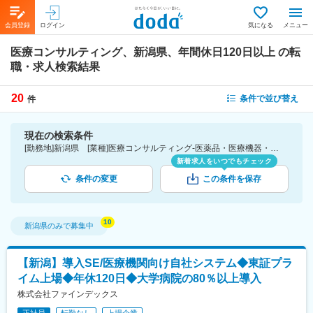
会員登録
ログイン
気になる
メニュー
医療コンサルティング、新潟県、年間休日120日以上
の転
職・求人検索結果
20
条件で並び替え
件
現在の検索条件
[勤務地]新潟県 [業種]医療コンサルティング-医薬品・医療機器・ライフサイエンス・医療系サービス [こだわり条件ピックアップ]年間休日120日以上 [詳細条件](休日・働き方)年間休日120日以上
新着求人をいつでもチェック
条件の変更
この条件を保存
新潟県
のみで募集中
【新潟】導入SE/医療機関向け自社システム◆東証プラ
イム上場◆年休120日◆大学病院の80％以上導入
株式会社ファインデックス