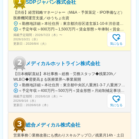
変更の範囲：会社の定める業務
SDPジャパン株式会社
プデートできる環境です。
【渋谷】経営戦略マネージャー（M&A・予算策定・IPO準備など）
■働き方：
医療機関運営支援／ゆうちょ出資
◎完全在宅勤務のため、拠点（東京・大阪）の近くにお住まいで
＜勤務地詳細＞本社住所：東京都渋谷区道玄坂1-10-8 渋谷道玄坂東急ビル6F受動喫煙対策：屋内全面禁煙変更の範囲：会社の定める事業所
なくてもご就業いただけます。
＜予定年収＞800万円～1,500万円＜賃金形態＞年俸制＜賃金内訳＞年額（基本給）：8,000,000円～15,000,000円＜月額＞666,666円～1,250,000円（12分割）＜昇給有無＞有＜残業手当＞無賃金はあくまでも目安の金額であり、選考を通じて上下する可能性があります。月給(月額)は固定手当を含めた表記です。
◎お昼休みの時間帯も自由なので、例えばお子様がおられる方の
掲載予定期間：
2026/7/23（木）
〜
場合、お子様の通院やご都合に合わせて業務時間を調整できま
2026/10/21（水）
す。
気になる
更新日：
2026/8/4（火）
（自分の業務が終わるよう業務管理を行う必要はありますが、裁
量の大きい働き方ができます）
※現在、関東関西のほか、九州、中部、東北、海外在住の方もいま
メディカルホットライン株式会社
す。
・会議や打ち合わせで必要な時は大阪・東京等へ出張（宿泊も伴
【日本橋駅直結】本社事務～総務・労務スタッフ◆残業20h／
います）が発生します。
WLB◎◆需要高まる医療業界へ事業展開
※国内出張の頻度は1~3回/年です。(一部海外出張の場合がござい
＜勤務地詳細＞本社住所：東京都中央区八重洲1-3-7 八重洲ファーストフィナンシャルビル13F受動喫煙対策：屋内全面禁煙変更の範囲：会社の定める事業所
ます。）
＜予定年収＞400万円～500万円＜賃金形態＞月給制補足事項なし＜賃金内訳＞月額（基本給）：235,000円～284,000円固定残業手当/月：45,000円～66,000円（固定残業時間25時間0分/月）超過した時間外労働の残業手当は追加支給＜月給＞280,000円～350,000円（一律手当を含む）＜昇給有無＞有＜残業手当＞有＜給与補足＞※給与詳細は、ご経験やスキルを考慮のうえ決定します。■昇給：年1回 査定により決定■賞与：年2回（7 月・12 月） 都度査定により決定 算定対象期間に準ずる賃金はあくまでも目安の金額であり、選考を通じて上下する可能性があります。月給(月額)は固定手当を含めた表記です。
掲載予定期間：
2026/6/18（木）
〜
■組織構成：
2026/9/16（水）
CMC担当11名（2名男性、9名女性）
気になる
更新日：
2026/6/18（木）
30代～40代で構成されています。
お子様がおられる社員が多く、在宅勤務のため子育てしながらキ
ャリアを築ける環境です。
総合メディカル株式会社
こちらの組織には、内資外資の製薬企業でのCMC業務の経験者や
研究所での経験、CMC薬事の経験者が多いです。
営業事務◇業務改善にも携わりスキルアップ◎／残業月14h・土日