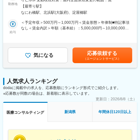
りビル3F受動喫煙対策：屋内全面禁煙変更の範囲：無
員として登録しています。業界関連のセミナーにも参加すること
■仕事内容：
勤務地
ができ、メーカーと同じレベルの業界知識とマーケット感をアッ
【最寄り駅】
医薬品開発における理化学・製造・品質試験分野を中心に、CMC
プデートできる環境です。
なにわ橋駅、北浜駅(大阪府)、淀屋橋駅
領域のコンサルティング業務をお任せします。
新薬承認申請に向けた品質戦略の立案から資料作成・評価まで一
＜予定年収＞500万円～1,000万円＜賃金形態＞年俸制■特記事項
■働き方：
貫して関与し、医薬品開発の品質面を支える中核ポジションで
なし＜賃金内訳＞年額（基本給）：5,000,000円～10,000,000円
◎完全在宅勤務のため、拠点（東京・大阪）の近くにお住まいで
す。
給与
＜月額＞416,666円～833,333円（12分割）＜昇給有無＞有＜残業
なくてもご就業いただけます。
手当＞無＜給与補足＞※前職でのご経験・年収に応じて年収は考慮
◎お昼休みの時間帯も自由なので、例えばお子様がおられる方の
・新薬承認申請に際する品質規定に則した戦略企画・物理化学的
いたします。■年収構成：年俸制となります。賃金はあくまでも目
場合、お子様の通院やご都合に合わせて業務時間を調整できま
性質ならびに製造・品質管理に関する資料の整備・評価・助言・
安の金額であり、選考を通じて上下する可能性があります。月給
す。
応募依頼する
企画の設定
気になる
(月額)は固定手当を含めた表記です。
（自分の業務が終わるよう業務管理を行う必要はありますが、裁
（エージェントサービス）
・試験方法に関する資料の評価・助言
量の大きい働き方ができます）
・安定性試験に関する資料の評価・助言
※現在、関東関西のほか、九州、中部、東北、海外在住の方もいま
・治験薬概要書・治験実施計画書・申請書類（CTD-MODULE3）
す。
などの作成およびその助言
・会議や打ち合わせで必要な時は大阪・東京等へ出張（宿泊も伴
人気求人ランキング
・製造業認定、原薬登録等
います）が発生します。
dodaに掲載中の求人を、応募数順にランキング形式でご紹介します。
※国内出張の頻度は1~3回/年です。（海外出張はほとんどありませ
※応募数が同数の場合は、新着順に表示しています。
※クライアントは欧米製薬会社または外資系製薬会社がほとんどで
ん。）
す。
更新日：
2026/8/8（土）
※プロジェクトは一人で行うのではなく、現社員と共に分担し業務
■ワークライフバランス：
にあたっていただきます。
新潟県
年間休日120日以上
医療コンサルティング
同社は、個人が最大限に能力を発揮できるよう働きやすい環境作
りに注力しております。男女問わず在宅勤務が可能です。また、
■教育体制：
女性社員も多く、産休・育休取得実績も豊富で9割以上の復職率を
通常医薬品メーカー出身が会員である関西医薬協会に、当社は会
誇っており、長期就業が可能な環境・福利厚生が整っています。
員として登録しています。業界関連のセミナーにも参加すること
ができ、メーカーと同じレベルの業界知識とマーケット感をアッ