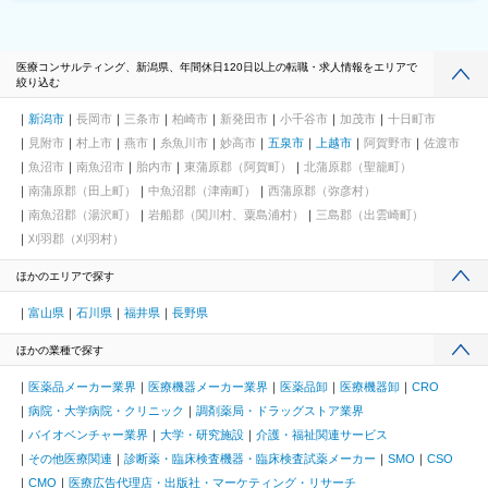
医療コンサルティング、新潟県、年間休日120日以上の転職・求人情報をエリアで
絞り込む
新潟市
長岡市
三条市
柏崎市
新発田市
小千谷市
加茂市
十日町市
見附市
村上市
燕市
糸魚川市
妙高市
五泉市
上越市
阿賀野市
佐渡市
魚沼市
南魚沼市
胎内市
東蒲原郡（阿賀町）
北蒲原郡（聖籠町）
南蒲原郡（田上町）
中魚沼郡（津南町）
西蒲原郡（弥彦村）
南魚沼郡（湯沢町）
岩船郡（関川村、粟島浦村）
三島郡（出雲崎町）
刈羽郡（刈羽村）
ほかのエリアで探す
富山県
石川県
福井県
長野県
ほかの業種で探す
医薬品メーカー業界
医療機器メーカー業界
医薬品卸
医療機器卸
CRO
病院・大学病院・クリニック
調剤薬局・ドラッグストア業界
バイオベンチャー業界
大学・研究施設
介護・福祉関連サービス
その他医療関連
診断薬・臨床検査機器・臨床検査試薬メーカー
SMO
CSO
CMO
医療広告代理店・出版社・マーケティング・リサーチ