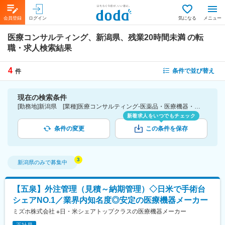
会員登録
ログイン
気になる
メニュー
医療コンサルティング、新潟県、残業20時間未満
の転
職・求人検索結果
4
条件で並び替え
件
現在の検索条件
[勤務地]新潟県 [業種]医療コンサルティング-医薬品・医療機器・ライフサイエンス・医療系サービス [詳細条件](休日・働き方)残業20時間未満
新着求人をいつでもチェック
条件の変更
この条件を保存
新潟県
のみで募集中
【五泉】外注管理（見積～納期管理）◇日米で手術台
シェアNO.1／業界内知名度◎安定の医療機器メーカー
ミズホ株式会社 ※日・米シェアトップクラスの医療機器メーカー