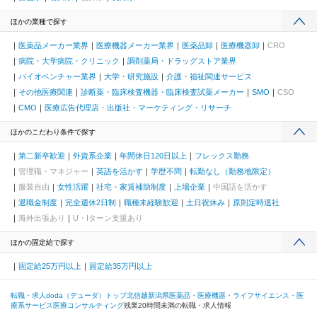
ほかの業種で探す
医薬品メーカー業界
医療機器メーカー業界
医薬品卸
医療機器卸
CRO
病院・大学病院・クリニック
調剤薬局・ドラッグストア業界
バイオベンチャー業界
大学・研究施設
介護・福祉関連サービス
その他医療関連
診断薬・臨床検査機器・臨床検査試薬メーカー
SMO
CSO
CMO
医療広告代理店・出版社・マーケティング・リサーチ
ほかのこだわり条件で探す
第二新卒歓迎
外資系企業
年間休日120日以上
フレックス勤務
管理職・マネジャー
英語を活かす
学歴不問
転勤なし（勤務地限定）
服装自由
女性活躍
社宅・家賃補助制度
上場企業
中国語を活かす
退職金制度
完全週休2日制
職種未経験歓迎
土日祝休み
原則定時退社
海外出張あり
U・Iターン支援あり
ほかの固定給で探す
固定給25万円以上
固定給35万円以上
転職・求人doda（デューダ）トップ
北信越
新潟県
医薬品・医療機器・ライフサイエンス・医
療系サービス
医療コンサルティング
残業20時間未満の転職・求人情報