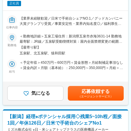
■材料となる金属部材を仕入れて、機械や職人の手による加工によ
正社員
り、最終製品へ仕上げていく加工工場になります。
【所属組織の構成】
【業界未経験歓迎／日米で手術台シェアNO.1／グッドカンパニー
■工場全体：241名、部門全体：26名
大賞グランプリ受賞／事業安定性・業界内知名度◎／福利厚生充
■内今回募集ポジション：6名（正社員2名 パート4名）
仕事内容
実／年間休日126日】
＜勤務地詳細＞五泉工場住所：新潟県五泉市赤海3631-14 勤務地
【豊富な福利厚生】
【業務概要】
最寄駅：JR線／五泉駅受動喫煙対策：屋内全面禁煙変更の範囲：
■作業服・安全靴の貸与あり
■当社は100年を超える医療機器メーカーで、世界的なトップクラ
勤務地
会社の定める事業所
■住宅補助手当 / 会社規程に該当の場合
【最寄り駅】
スシェア製品を持つ安定企業です。
(30歳まで15,000円/月、35歳まで10,000円/月)
五泉駅、北五泉駅、猿和田駅
■手術で使用する整形外科・脳外科関係製品（脳動脈瘤クリップ、
■扶養家族手当 / 会社規程に該当の場合
整形外科インプラント、鋼製器具等） の製造を支える資材部門
＜予定年収＞450万円～600万円＜賃金形態＞月給制補足事項なし
(配偶者12,000円、子1人につき8,000円)
で、原材料や部材の発注、一次加工や在庫の維持管理、入出庫対
＜賃金内訳＞月額（基本給）：250,000円～350,000円＜月給＞
■確定拠出型年金制度（DC)
応までを幅広く対応頂きます。
給与
250,000円～350,000円＜昇給有無＞有＜残業手当＞有＜給与補足
■退職金制度
＞■昇給：年1回（1月）■賞与：年2回（6月、12月）・前職を考慮
■保養所（多数) など
【仕事の内容】
のうえ、経験・スキルに応じて決定します。 表記は目安であり
■仕入先へ原材料の見積依頼・価格交渉、発注・納期管理、入庫処
選考を通じて上下する可能性があります。・業績加算賞与の制度
【企業魅力／当社について】
応募依頼する
理、ミルシート（材料・品質証明書）管理
気になる
があり、年収は平均的な加算賞与を含みます。・残業代別途支給
日本から世界へ。当社の医療機器は、世界数十か国で採用されて
（エージェントサービス）
■材料加工（切断・搬送等）と資材管理（在庫の維持・管理、棚卸
賃金はあくまでも目安の金額であり、選考を通じて上下する可能
います。
等） など
性があります。月給(月額)は固定手当を含めた表記です。
人々の生命・健康を預かる医療現場でトップクラスシェアを持
（その他補足情報）
ち、"グローバル・スタンダード"として認められています。
■五泉工場は主力製品である脳外科・整形外科関係製品を開発設
■世界初の全油圧式手術台 ～ 医療先進国である日本・アメリカで
【新潟】経理※ポテンシャル採用◇残業5~10h程／面接
計・製造しています。
手術台トップクラス・シェア
1回／年休126日／日米で手術台のシェアNo1
「脳動脈瘤クリップ」「整形外科インプラント」「鋼製器具」
■脳動脈瘤「杉田クリップ」 ～ 国内約70％・世界約40％のシェ
「人工関節」等
ミズホ株式会社 ※日・米シェアトップクラスの医療機器メーカー