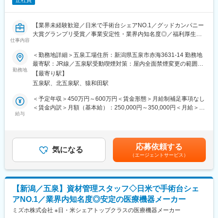
正社員
【業界未経験歓迎／日米で手術台シェアNO.1／グッドカンパニー
大賞グランプリ受賞／事業安定性・業界内知名度◎／福利厚生充
仕事内容
実／年間休日126日】
＜勤務地詳細＞五泉工場住所：新潟県五泉市赤海3631-14 勤務地
【業務概要】
最寄駅：JR線／五泉駅受動喫煙対策：屋内全面禁煙変更の範囲：
■当社は100年を超える医療機器メーカーで、世界的なトップクラ
勤務地
会社の定める事業所
【最寄り駅】
スシェア製品を持つ安定企業です。
五泉駅、北五泉駅、猿和田駅
■整形・脳外科関係製品 （脳動脈瘤クリップ、整形外科インプラ
ント、鋼製器具等） を製造する上で必要な一部の加工を外注先へ
＜予定年収＞450万円～600万円＜賃金形態＞月給制補足事項なし
依頼しており、外注先への発注から部材出荷・納期管理まで幅広
＜賃金内訳＞月額（基本給）：250,000円～350,000円＜月給＞
く対応頂きます。
給与
250,000円～350,000円＜昇給有無＞有＜残業手当＞有＜給与補足
＞■昇給：年1回（1月）■賞与：年2回（6月、12月）・前職を考慮
【仕事の内容】
のうえ、経験・スキルに応じて決定します。 表記は目安であり
■取引先や外注先への見積依頼、価格交渉、発注書作成、納期管
選考を通じて上下する可能性があります。・業績加算賞与の制度
応募依頼する
理、入庫処理
気になる
があり、年収は平均的な加算賞与を含みます。・残業代別途支給
（エージェントサービス）
■外注先への部材持ち込みのための梱包、搬入作業と引き取り な
賃金はあくまでも目安の金額であり、選考を通じて上下する可能
ど
性があります。月給(月額)は固定手当を含めた表記です。
（その他補足情報）
■五泉工場は主力製品である脳外科・整形外科関係製品を開発設
【新潟／五泉】資材管理スタッフ◇日米で手術台シェ
計・製造しています。
アNO.1／業界内知名度◎安定の医療機器メーカー
「脳動脈瘤クリップ」「整形外科インプラント」「鋼製器具」
「人工関節」等
ミズホ株式会社 ※日・米シェアトップクラスの医療機器メーカー