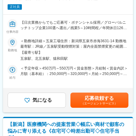
ア、年間10万個を世界50ヶ国へ供給
■材料となる金属部材を仕入れて、機械や職人の手による加工によ
■日本人の骨格に合わせた骨折や骨格矯正の治療用インプラント・
正社員
り、最終製品へ仕上げていく加工工場になります。
プレートの開発
【所属組織の構成】
変更の範囲：会社の定める業務
【日次業務からでもご応募可・ポテンシャル採用／グローバルニ
■工場全体：241名、部門全体：26名
ッチトップ企業100選へ選出／残業5～10時間程／年間休日126日
■内今回募集ポジション：13名（正社員7名 嘱託2名 パート4
仕事内容
／無借金経営で安定性◎／創業100周年／日本・アメリカでの手
名）
術台のシェアNo.1】
＜勤務地詳細＞五泉工場住所：新潟県五泉市赤海3631-14 勤務地
最寄駅：JR線／五泉駅受動喫煙対策：屋内全面禁煙変更の範囲：
【豊富な福利厚生】
【業務概要】
勤務地
会社の定める事業所
■作業服・安全靴の貸与あり
【最寄り駅】
■当社は100年を超える医療機器メーカーで、世界的なトップクラ
■住宅補助手当 / 会社規程に該当の場合
五泉駅、北五泉駅、猿和田駅
スシェア製品を持つ安定企業です。
(30歳まで15,000円/月、35歳まで10,000円/月)
■本求人は、新潟の五泉工場にて工場内における経理業務をお任せ
＜予定年収＞450万円～550万円＜賃金形態＞月給制＜賃金内訳＞
■扶養家族手当 / 会社規程に該当の場合
します。
月額（基本給）：250,000円～320,000円＜月給＞250,000円～
(配偶者12,000円、子1人につき8,000円)
※工場内の経費精算や仕分け業務等の日次レベルからお任せしま
給与
320,000円＜昇給有無＞有＜残業手当＞有＜給与補足＞※前職を考
■確定拠出型年金制度（DC)
す。
慮の上、話し合いにて決定します。※年収は業績加算賞与含めた想
■退職金制度
定額です。■昇給：年1回（1月）■賞与：年2回（6月、12月）賃金
■保養所（多数) など
【業務内容】
はあくまでも目安の金額であり、選考を通じて上下する可能性が
応募依頼する
■購入品および外注加工品の伝票処理、仕訳振替・請求処理（シス
気になる
あります。月給(月額)は固定手当を含めた表記です。
【企業魅力／当社について】
（エージェントサービス）
テム：JDE、楽楽精算）
日本から世界へ。当社の医療機器は、世界数十か国で採用されて
■経費および出張旅費精算処理 （社員への処理方法助言・指導含
います。
む）
人々の生命・健康を預かる医療現場でトップクラスシェアを持
■各種都度払い等の銀行業務
ち、"グローバル・スタンダード"として認められています。
【新潟】医療機関への提案営業◇幅広い商材で顧客の
■各種消耗品・備品等の購入業務（たのめーる他）
■世界初の全油圧式手術台 ～ 医療先進国である日本・アメリカで
悩みに寄り添える《在宅可◇時差出勤可◇住宅手当
銀行他窓口処理業務など
手術台トップクラス・シェア