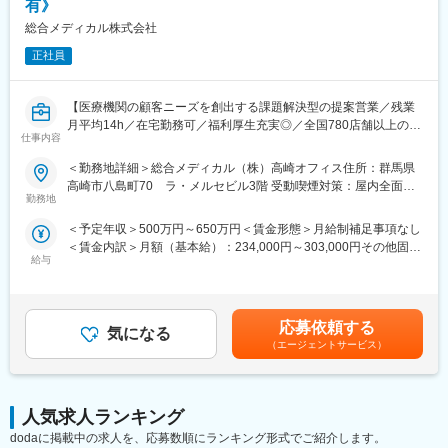
有》
■脳動脈瘤「杉田クリップ」 ～ 国内約70％・世界約40％のシェ
【組織構成】
総合メディカル株式会社
ア、年間10万個を世界50ヶ国へ供給
配属部門は全体6名(男性3名、女性3名)の組織構成となっておりま
■日本人の骨格に合わせた骨折や骨格矯正の治療用インプラント・
正社員
す。
プレートの開発
【働き方】
変更の範囲：会社の定める業務
【医療機関の顧客ニーズを創出する課題解決型の提案営業／残業
■年間休日126日／土日祝（完全週休2日制）
月平均14h／在宅勤務可／福利厚生充実◎／全国780店舗以上の調
■残業5～10時間/月程度
仕事内容
剤薬局店舗を展開】
■夏季休暇、年末年始（12/29～1/4）、有給休暇、慶弔休暇
＜勤務地詳細＞総合メディカル（株）高崎オフィス住所：群馬県
【業務概要】
【豊富な福利厚生】
高崎市八島町70 ラ・メルセビル3階 受動喫煙対策：屋内全面禁
■医療機関の顧客ニーズを創出する課題解決型の営業をお任せしま
勤務地
■住宅補助手当 / 会社規程に該当の場合
煙変更の範囲：本社または営業拠点、グループ会社等出向（テレ
す。
(30歳まで15,000円/月、35歳まで10,000円/月)
ワークを行う場所を含む）
＜予定年収＞500万円～650万円＜賃金形態＞月給制補足事項なし
■担当する医療機関に対し、定期面談で運営/経営課題をヒアリン
■扶養家族手当 / 会社規程に該当の場合
＜賃金内訳＞月額（基本給）：234,000円～303,000円その他固定
グ、課題解決に向け、様々な商材をご提案いただきます。
(配偶者12,000円、子1人につき8,000円)
給与
手当/月：115,000円～119,000円＜月給＞349,000円～422,000円
■商材によっては、プロジェクトリーダーとして各部署と連携、提
■確定拠出型年金制度（DC)
＜昇給有無＞有＜残業手当＞有＜給与補足＞※年収は前職・経験を
案～導入～アフターフォローの一連を推進いただきます。
■退職金制度
考慮して選考の中で決定します。※裁量手当30,000円～40,000円
■保養所（多数) など
(約10～20時間分の時間外手当として支給)賞与年2回（7月・12
【商材一例】
応募依頼する
気になる
月）※2024年度実績4.4ヵ月昇給年1回（4月）賃金はあくまでも目
総合メディカルグループの商材を全て提案できるため、解決幅が
（エージェントサービス）
【日本・アメリカでの手術台のシェアはNo.1】
安の金額であり、選考を通じて上下する可能性があります。月給
広く顧客の悩みに寄り添えるポジションです。顧客である医療機
手術台のカテゴリーにおいて、新製品の開発や他社の追随を許さ
(月額)は固定手当を含めた表記です。
関の経営コンサルティングを行いながら、以下提案を行っていた
ない実績を築いています。当時日本では開発が不可能とされてき
だきます。
た、分離式手術台の開発成功はその一例です。現在手術台のシェ
人気求人ランキング
アは日本、アメリカでトップクラスを誇っています。
■経営改善に関する各種提案
dodaに掲載中の求人を、応募数順にランキング形式でご紹介します。