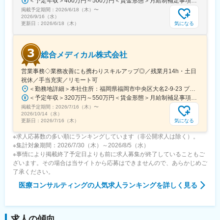
＜予定年収＞400万円～500万円＜賃金形態＞月給制補足事項なし＜賃金内訳＞月額（基本給）：235,000円～284,000円固定残業手当/月：45,000円～66,000円（固定残業時間25時間0分/月）超過した時間外労働の残業手当は追加支給＜月給＞280,000円～350,000円（一律手当を含む）＜昇給有無＞有＜残業手当＞有＜給与補足＞※給与詳細は、ご経験やスキルを考慮のうえ決定します。■昇給：年1回 査定により決定■賞与：年2回（7 月・12 月） 都度査定により決定 算定対象期間に準ずる賃金はあくまでも目安の金額であり、選考を通じて上下する可能性があります。月給(月額)は固定手当を含めた表記です。
■複数部門と連携し、チームを牽引しプロジェクトを推進する素養
掲載予定期間：
がある方。
2026/6/18（木）
〜
2026/9/16（水）
■「よい医療を支え、よりよい社会づくりに貢献」していくという
気になる
更新日：
2026/6/18（木）
弊社の社是に共感する方。
【当社について】
総合メディカル株式会社
当社は全国750店舗以上の拠点を構える調剤薬局事業を展開して
おり、現在は病院に対する経営コンサルティングを事業の柱とし
営業事務◇業務改善にも携わりスキルアップ◎／残業月14h・土日
ています。グループ会社を含めた多岐にわたる事業領域のため、
祝休／手当充実／リモート可
顧客に対して医療に関わるトータルサポートが可能です。
＜勤務地詳細＞本社住所：福岡県福岡市中央区大名2-9-23 プリオ福岡ビル勤務地最寄駅：地下鉄空港線／天神駅受動喫煙対策：屋内全面禁煙変更の範囲：会社の定める事業所
＜予定年収＞320万円～550万円＜賃金形態＞月給制補足事項なし＜賃金内訳＞月額（基本給）：200,000円～246,000円その他固定手当/月：20,000円～110,000円＜月給＞220,000円～356,000円＜昇給有無＞有＜残業手当＞有＜給与補足＞※実際の年収は面談・面接後に経歴や能力に応じて決定します※求人票の想定年収に当てはまらないケースも発生する可能性があります賞与年2回（2025年度実績4.4ヶ月）、昇給年1回住宅補助手当、家族手当、残業手当、休日出勤手当など賃金はあくまでも目安の金額であり、選考を通じて上下する可能性があります。月給(月額)は固定手当を含めた表記です。
変更の範囲：営業、企画立案、社内外で折衝等の総合的判断が必
掲載予定期間：
要な非定型業務全般
2026/7/16（木）
〜
2026/10/14（水）
気になる
更新日：
2026/7/16（木）
※求人応募数の多い順にランキングしています（非公開求人は除く）。
※集計対象期間：2026/7/30（木）～2026/8/5（水）
※事情により掲載終了予定日よりも前に求人募集が終了していることもご
ざいます。その場合は当サイトから応募はできませんので、あらかじめご
了承ください。
医療コンサルティング
の人気求人ランキングを詳しく見る
求人の傾向