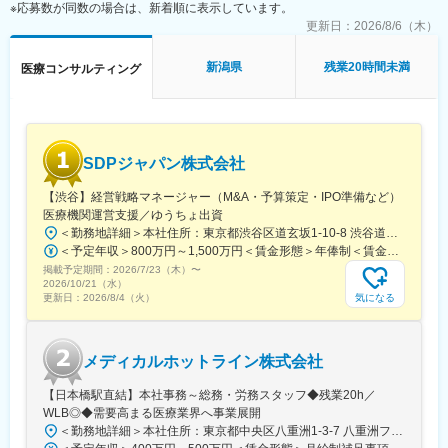
■医療機関への院内テレビレンタル等のアメニティに関する提案
【安定した経営基盤】
※応募数が同数の場合は、新着順に表示しています。
■医薬品の共同購入事業の推進
創業から100年、無借金経営を続け、盤石の経営基盤が確立して
更新日：
2026/8/6（木）
■開業支援(新規開業、継承開業)など当社サービスの企画・提案営
います。
業 等
社員一人ひとりの主体性を尊重するワークスタイルや能力と実績
新潟県
残業20時間未満
医療コンサルティング
■医師紹介
を正当に評価する人事考課も当社の特徴の一つとなっておりま
■生命保険の提案、損害保険の提案・更新
す。
■移転建替支援
近年では、よりグローバル対応に力を入れており、当社を中心に
グループ会社と連携しながら、アジア、ヨーロッパへの進出、更
【組織構成／OJT研修】
なるシェア拡大に取り組んでいます。
SDPジャパン株式会社
■関東営業部：営業8名
■未経験の方は先輩方がOJTにて丁寧に指導いたしますので、ご安
変更の範囲：会社の定める業務
【渋谷】経営戦略マネージャー（M&A・予算策定・IPO準備など）
心くださいませ。また、キャリア入社者向け研修やスキルアップ
医療機関運営支援／ゆうちょ出資
研修があります。
＜勤務地詳細＞本社住所：東京都渋谷区道玄坂1-10-8 渋谷道玄坂東急ビル6F受動喫煙対策：屋内全面禁煙変更の範囲：会社の定める事業所
＜予定年収＞800万円～1,500万円＜賃金形態＞年俸制＜賃金内訳＞年額（基本給）：8,000,000円～15,000,000円＜月額＞666,666円～1,250,000円（12分割）＜昇給有無＞有＜残業手当＞無賃金はあくまでも目安の金額であり、選考を通じて上下する可能性があります。月給(月額)は固定手当を含めた表記です。
【就業環境】
掲載予定期間：
■リモート：月8回までリモート勤務可能
2026/7/23（木）
〜
2026/10/21（水）
■年休126日／完全週休二日制（土日祝休み）、時差出勤可
気になる
更新日：
2026/8/4（火）
■有給休暇も取得しやすい環境です（入社と同時に付与、半日・時
間単位での取得可）
■【健康経営優良法人】【プラチナくるみんマーク】【えるぼしマ
メディカルホットライン株式会社
ーク】を取得しており、住宅補助・地域手当・家族手当等、福利
厚生も充実しています。
【日本橋駅直結】本社事務～総務・労務スタッフ◆残業20h／
WLB◎◆需要高まる医療業界へ事業展開
【求める人物像】
＜勤務地詳細＞本社住所：東京都中央区八重洲1-3-7 八重洲ファーストフィナンシャルビル13F受動喫煙対策：屋内全面禁煙変更の範囲：会社の定める事業所
■顧客と関係を築き、伴走しながら本質的な課題を模索できる方。