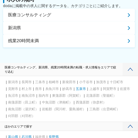
dodaに掲載中の求人に関するデータを、カテゴリごとにご紹介します。
医療コンサルティング
新潟県
残業20時間未満
医療コンサルティング、新潟県、残業20時間未満の転職・求人情報をエリアで絞
り込む
新潟市
長岡市
三条市
柏崎市
新発田市
小千谷市
加茂市
十日町市
見附市
村上市
燕市
糸魚川市
妙高市
五泉市
上越市
阿賀野市
佐渡市
魚沼市
南魚沼市
胎内市
東蒲原郡（阿賀町）
北蒲原郡（聖籠町）
南蒲原郡（田上町）
中魚沼郡（津南町）
西蒲原郡（弥彦村）
南魚沼郡（湯沢町）
岩船郡（関川村、粟島浦村）
三島郡（出雲崎町）
刈羽郡（刈羽村）
ほかのエリアで探す
富山県
石川県
福井県
長野県