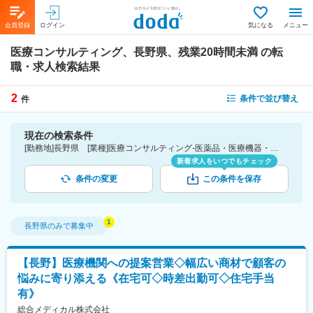
会員登録
ログイン
気になる
メニュー
医療コンサルティング、長野県、残業20時間未満
の転
職・求人検索結果
2
条件で並び替え
件
現在の検索条件
[勤務地]長野県 [業種]医療コンサルティング-医薬品・医療機器・ライフサイエンス・医療系サービス [詳細条件](休日・働き方)残業20時間未満
新着求人をいつでもチェック
条件の変更
この条件を保存
長野県
のみで募集中
【長野】医療機関への提案営業◇幅広い商材で顧客の
悩みに寄り添える《在宅可◇時差出勤可◇住宅手当
有》
総合メディカル株式会社