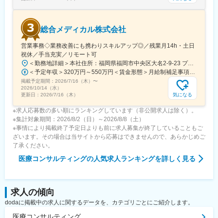
総合メディカル株式会社
営業事務◇業務改善にも携わりスキルアップ◎／残業月14h・土日
祝休／手当充実／リモート可
＜勤務地詳細＞本社住所：福岡県福岡市中央区大名2-9-23 プリオ福岡ビル勤務地最寄駅：地下鉄空港線／天神駅受動喫煙対策：屋内全面禁煙変更の範囲：会社の定める事業所
＜予定年収＞320万円～550万円＜賃金形態＞月給制補足事項なし＜賃金内訳＞月額（基本給）：200,000円～246,000円その他固定手当/月：20,000円～110,000円＜月給＞220,000円～356,000円＜昇給有無＞有＜残業手当＞有＜給与補足＞※実際の年収は面談・面接後に経歴や能力に応じて決定します※求人票の想定年収に当てはまらないケースも発生する可能性があります賞与年2回（2025年度実績4.4ヶ月）、昇給年1回住宅補助手当、家族手当、残業手当、休日出勤手当など賃金はあくまでも目安の金額であり、選考を通じて上下する可能性があります。月給(月額)は固定手当を含めた表記です。
掲載予定期間：
2026/7/16（木）
〜
2026/10/14（水）
気になる
更新日：
2026/7/16（木）
※求人応募数の多い順にランキングしています（非公開求人は除く）。
※集計対象期間：2026/8/2（日）～2026/8/8（土）
※事情により掲載終了予定日よりも前に求人募集が終了していることもご
ざいます。その場合は当サイトから応募はできませんので、あらかじめご
了承ください。
医療コンサルティング
の人気求人ランキングを詳しく見る
求人の傾向
dodaに掲載中の求人に関するデータを、カテゴリごとにご紹介します。
医療コンサルティング