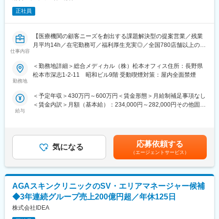
正社員
【医療機関の顧客ニーズを創出する課題解決型の提案営業／残業
月平均14h／在宅勤務可／福利厚生充実◎／全国780店舗以上の調
仕事内容
剤薬局店舗を展開】
＜勤務地詳細＞総合メディカル（株）松本オフィス住所：長野県
【業務概要】
松本市深志1-2-11 昭和ビル9階 受動喫煙対策：屋内全面禁煙
■医療機関の顧客ニーズを創出する課題解決型の営業をお任せしま
勤務地
す。
＜予定年収＞430万円～600万円＜賃金形態＞月給制補足事項なし
■担当する医療機関に対し、定期面談で運営/経営課題をヒアリン
＜賃金内訳＞月額（基本給）：234,000円～282,000円その他固定
グ、課題解決に向け、様々な商材をご提案いただきます。
給与
手当/月：43,000円～90,000円＜月給＞277,000円～372,000円＜
■商材によっては、プロジェクトリーダーとして各部署と連携、提
昇給有無＞有＜残業手当＞有＜給与補足＞※年収は前職・経験を考
案～導入～アフターフォローの一連を推進いただきます。
慮して選考の中で決定します。※裁量手当30,000円～40,000円(約
10～20時間分の時間外手当として支給)賞与年2回（7月・12月）
【商材一例】
応募依頼する
気になる
※2024年度実績4.4ヵ月昇給年1回（4月）賃金はあくまでも目安の
総合メディカルグループの商材を全て提案できるため、解決幅が
（エージェントサービス）
金額であり、選考を通じて上下する可能性があります。月給(月額)
広く顧客の悩みに寄り添えるポジションです。顧客である医療機
は固定手当を含めた表記です。
関の経営コンサルティングを行いながら、以下提案を行っていた
だきます。
AGAスキンクリニックのSV・エリアマネージャー候補
■経営改善に関する各種提案
◆3年連続グループ売上200億円超／年休125日
■医療機関への院内テレビレンタル等のアメニティに関する提案
株式会社IDEA
■医薬品の共同購入事業の推進