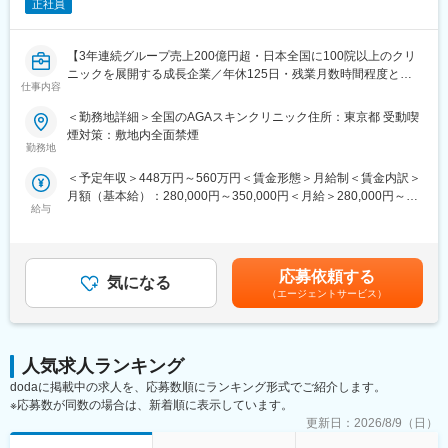
■開業支援(新規開業、継承開業)など当社サービスの企画・提案営
正社員
業 等
■医師紹介
【3年連続グループ売上200億円超・日本全国に100院以上のクリ
■生命保険の提案、損害保険の提案・更新
ニックを展開する成長企業／年休125日・残業月数時間程度とメ
■移転建替支援
仕事内容
リハリのついた働き方が可能】
■業務内容：
【組織構成／OJT研修】
＜勤務地詳細＞全国のAGAスキンクリニック住所：東京都 受動喫
全国に展開している発毛専門クリニック「AGAスキンクリニッ
■首都圏営業部：営業25名
煙対策：敷地内全面禁煙
ク」にて、3～6院を管理していただく、マネージャー候補を募集
■未経験の方は先輩方がOJTにて丁寧に指導いたしますので、ご安
勤務地
いたします。
心くださいませ。また、キャリア入社者向け研修やスキルアップ
＜予定年収＞448万円～560万円＜賃金形態＞月給制＜賃金内訳＞
※初任地に関しては、選考を通じてご希望をお伺いし、考慮した上
研修があります。
月額（基本給）：280,000円～350,000円＜月給＞280,000円～
で決定いたします。
給与
350,000円＜昇給有無＞有＜残業手当＞有＜給与補足＞※経験・能
【就業環境】
力を考慮し決定いたします。■賞与：年2回（7月、12月）※昨年実
■業務詳細：
■リモート：月8回までリモート勤務可能
績績2か月分×2回■昇給：年1回（4月）賃金はあくまでも目安の金
・担当エリア各クリニックの売上管理、在庫管理、目標管理
■年休126日／完全週休二日制（土日祝休み）、時差出勤可
額であり、選考を通じて上下する可能性があります。月給(月額)は
・クリニックスタッフの採用業務（面接など）
■有給休暇も取得しやすい環境です（入社と同時に付与、半日・時
応募依頼する
気になる
固定手当を含めた表記です。
・受付スタッフの教育、指導、マネジメント
間単位での取得可）
（エージェントサービス）
・本部会議への参加
■【健康経営優良法人】【プラチナくるみんマーク】【えるぼしマ
・各種研修参加（年数回）
ーク】を取得しており、住宅補助・地域手当・家族手当等、福利
・各種トラブル対応（設備関連・クレーム）、改善対応
厚生も充実しています。
月に20日程度、管理している医院で勤務いたします。クリニック
人気求人ランキング
の中心メンバー、将来のマネージャー候補として、ご活躍頂ける
【求める人物像】
dodaに掲載中の求人を、応募数順にランキング形式でご紹介します。
方を募集いたします。
■顧客と関係を築き、伴走しながら本質的な課題を模索できる方。
※応募数が同数の場合は、新着順に表示しています。
■複数部門と連携し、チームを牽引しプロジェクトを推進する素養
更新日：
2026/8/9（日）
■勤務例：横浜のマネージャー候補の主な1日の流れ
がある方。