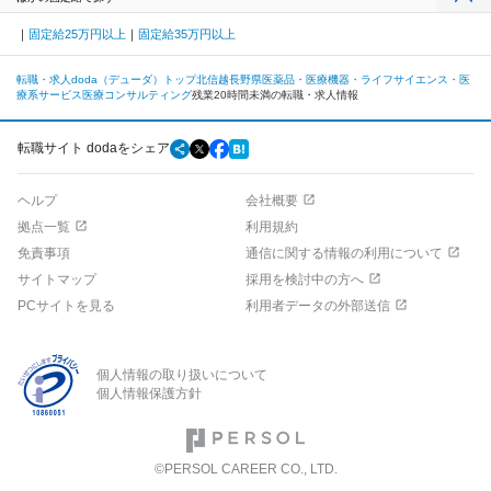
固定給25万円以上
固定給35万円以上
転職・求人doda（デューダ）トップ
北信越
長野県
医薬品・医療機器・ライフサイエンス・医
療系サービス
医療コンサルティング
残業20時間未満の転職・求人情報
転職サイト dodaをシェア
ヘルプ
会社概要
拠点一覧
利用規約
免責事項
通信に関する情報の利用について
サイトマップ
採用を検討中の方へ
PCサイトを見る
利用者データの外部送信
個人情報の取り扱いについて
個人情報保護方針
©PERSOL CAREER CO., LTD.