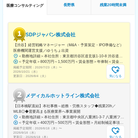
10時 出社（横浜院、朝礼参加し、メールチェック、院責との
■「よい医療を支え、よりよい社会づくりに貢献」していくという
長野県
残業20時間未満
医療コンサルティング
MTG）
弊社の社是に共感する方。
↓
13時 昼休憩
【当社について】
↓
当社は全国750店舗以上の拠点を構える調剤薬局事業を展開して
14時 （川崎院へ移動、院責とのMTG等）
おり、現在は病院に対する経営コンサルティングを事業の柱とし
SDPジャパン株式会社
↓
ています。グループ会社を含めた多岐にわたる事業領域のため、
16時 （上?である統括とMTG等）
顧客に対して医療に関わるトータルサポートが可能です。
【渋谷】経営戦略マネージャー（M&A・予算策定・IPO準備など）
↓
医療機関運営支援／ゆうちょ出資
19時 帰宅
＜勤務地詳細＞本社住所：東京都渋谷区道玄坂1-10-8 渋谷道玄坂東急ビル6F受動喫煙対策：屋内全面禁煙変更の範囲：会社の定める事業所
＜予定年収＞800万円～1,500万円＜賃金形態＞年俸制＜賃金内訳＞年額（基本給）：8,000,000円～15,000,000円＜月額＞666,666円～1,250,000円（12分割）＜昇給有無＞有＜残業手当＞無賃金はあくまでも目安の金額であり、選考を通じて上下する可能性があります。月給(月額)は固定手当を含めた表記です。
■当社について：
掲載予定期間：
◎2006年に医療機器商社として創業した当社は、主に美容整形・
2026/7/23（木）
〜
2026/10/21（水）
美容外科で利用される美容機器の卸販売・賃貸・メンテナンスを
気になる
更新日：
2026/8/4（火）
行っており、各種医学会やセミナーにも積極的に出展し、国内・
海外の様々な医療機器・美容機器等を紹介していました。
◎2011年に医療コンサルティング会社と合併し、2012年10月よ
メディカルホットライン株式会社
り医療に特化したコンサルティングを主軸とした事業を展開して
います。
【日本橋駅直結】本社事務～総務・労務スタッフ◆残業20h／
◎クリニックでは、当社の受付スタッフやカウンセラーが実務面
WLB◎◆需要高まる医療業界へ事業展開
をしっかりサポートいるため、既存店舗のサポートだけでなく新
＜勤務地詳細＞本社住所：東京都中央区八重洲1-3-7 八重洲ファーストフィナンシャルビル13F受動喫煙対策：屋内全面禁煙変更の範囲：会社の定める事業所
規開院も計画しています。今後は既存のクリニック以外に対して
＜予定年収＞400万円～500万円＜賃金形態＞月給制補足事項なし＜賃金内訳＞月額（基本給）：235,000円～284,000円固定残業手当/月：45,000円～66,000円（固定残業時間25時間0分/月）超過した時間外労働の残業手当は追加支給＜月給＞280,000円～350,000円（一律手当を含む）＜昇給有無＞有＜残業手当＞有＜給与補足＞※給与詳細は、ご経験やスキルを考慮のうえ決定します。■昇給：年1回 査定により決定■賞与：年2回（7 月・12 月） 都度査定により決定 算定対象期間に準ずる賃金はあくまでも目安の金額であり、選考を通じて上下する可能性があります。月給(月額)は固定手当を含めた表記です。
も積極的にコンサルティング事業を展開する予定です。
掲載予定期間：
2026/6/18（木）
〜
2026/9/16（水）
気になる
更新日：
2026/6/18（木）