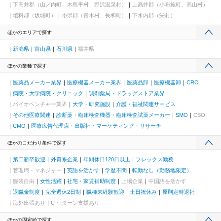
下高井郡（山ノ内町、木島平村、野沢温泉村）
上高井郡（小布施町、高山村）
埴科郡（坂城町）
小県郡（青木村、長和町）
下水内郡（栄村）
ほかのエリアで探す
新潟県
富山県
石川県
福井県
ほかの業種で探す
医薬品メーカー業界
医療機器メーカー業界
医薬品卸
医療機器卸
CRO
病院・大学病院・クリニック
調剤薬局・ドラッグストア業界
バイオベンチャー業界
大学・研究施設
介護・福祉関連サービス
その他医療関連
診断薬・臨床検査機器・臨床検査試薬メーカー
SMO
CSO
CMO
医療広告代理店・出版社・マーケティング・リサーチ
ほかのこだわり条件で探す
第二新卒歓迎
外資系企業
年間休日120日以上
フレックス勤務
管理職・マネジャー
英語を活かす
学歴不問
転勤なし（勤務地限定）
服装自由
女性活躍
社宅・家賃補助制度
上場企業
中国語を活かす
退職金制度
完全週休2日制
職種未経験歓迎
土日祝休み
原則定時退社
海外出張あり
U・Iターン支援あり
ほかの固定給で探す