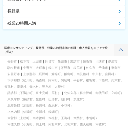
長野県
残業20時間未満
医療コンサルティング、長野県、残業20時間未満の転職・求人情報をエリアで絞
り込む
長野市
松本市
上田市
岡谷市
飯田市
諏訪市
須坂市
小諸市
伊那市
駒ヶ根市
中野市
大町市
飯山市
茅野市
塩尻市
佐久市
千曲市
東御市
安曇野市
上伊那郡（辰野町、箕輪町、飯島町、南箕輪村、中川村、宮田村）
下伊那郡（松川町、高森町、阿南町、阿智村、平谷村、根羽村、下條村、売木村、
天龍村、泰阜村、喬木村、豊丘村、大鹿村）
諏訪郡（下諏訪町、富士見町、原村）
北佐久郡（軽井沢町、御代田町、立科町）
東筑摩郡（麻績村、生坂村、山形村、朝日村、筑北村）
北安曇郡（池田町、松川村、白馬村、小谷村）
上水内郡（信濃町、小川村、飯綱町）
木曽郡（上松町、南木曽町、木祖村、王滝村、大桑村、木曽町）
南佐久郡（小海町、川上村、南相木村、北相木村、佐久穂町、南牧村）