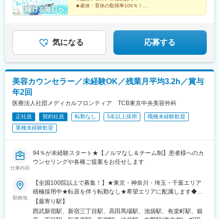
畿】大阪駅前院、天王寺院、京都駅前院、奈良院、姫路院、神戸
★産休・育休の取得率100％！
院、和歌山院、四日市院など【中四国】広島院、福山院、松山
院、高松院、高知院、徳島院、松江院、周南徳山駅ビル院【九
先輩スタッフの94％が未経験からの挑戦！
州・沖縄】福岡博多院、小倉院、佐賀院、長崎院、熊本院、宮崎
美容業界が初めてという方も安心してスキルを身に付け
られます♪
院、鹿児島院、那覇院など※受動喫煙対策あり
気になる
応募する
美容カウンセラー／未経験OK／残業月平均3.2h／賞与
年2回
医療法人社団メディカルフロンティア TCB東京中央美容外科
正社員
契約社員
転勤なし
5名以上採用
職種未経験歓迎
業種未経験歓迎
94％が未経験スタート★【ノルマなし＆チーム制】患者様へのカ
ウンセリングや各種ご提案をお任せします
仕事内容
【全国100院以上で募集！】★東京・神奈川・埼玉・千葉エリア
積極採用中★転居を伴う転勤なし★希望エリアに配属します◆ク
勤務地
リニック一覧＜全国100院以上展開＞【北海道・東北】旭川駅前
【最寄り駅】
院、青森院、盛岡院、秋田院、山形院、仙台駅前院、福島院、郡
西武新宿駅、新宿三丁目駅、高田馬場駅、池袋駅、有楽町駅、銀
山院 など【関東】新宿東口院、池袋駅前院、品川院、秋葉原