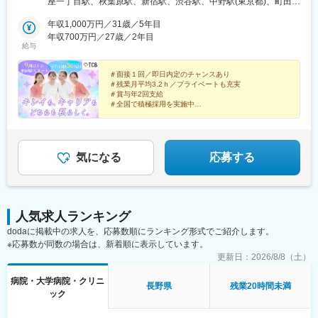
座一丁目駅、秋葉原駅、新宿駅、渋谷駅、中野駅(東京都)、町田
院、町田院、八王子院、千葉東口院、柏院、船橋院、川崎院、新
駅、立川北駅、八王子駅、品川駅、北千住駅、自由が丘駅、新横
横浜院、大宮東口院、水戸院、つくば院、宇都宮院、高崎院、前
年収1,000万円／31歳／5年目
浜駅、横浜駅、川崎駅、藤沢駅、本厚木駅、大宮駅(埼玉県)、川口
橋院 など【中部】名古屋駅前院 、名古屋栄院、金山院、岐阜
年収700万円／27歳／2年目
駅、川越駅、南越谷駅、宇都宮駅、水戸駅、つくば駅、千葉駅、
給与
院、静岡院、浜松院、三島院、新潟院、金沢院、福井院、富山
京成千葉駅、柏駅、京成船橋駅、松戸駅、高崎駅、前橋駅、旭川
院、長野院、松本院、山梨甲府駅前院 など【近畿】梅田大阪駅
駅、さっぽろ駅、あおば通駅、福島駅(福島県)、郡山駅(福島県)、
前院、大阪阪急梅田駅前院、枚方院、天王寺院、堺院、なんば
＃面接１回／即日内定のチャンスあり
青森駅、盛岡駅、山形駅、秋田駅、矢場町駅、近鉄名古屋駅、金
＃残業月平均3.2ｈ／プライベートも充実
院、心斎橋院、京都駅前院、奈良院、和歌山院、四日市院 など
山駅(愛知県)、豊田市駅、駅前大通駅、名鉄岐阜駅、静岡駅、新浜
＃賞与年2回支給
【中四国】広島院、福山院、松山院、高松院、高知院、徳島院、
松駅、三島広小路駅、長野駅、松本駅、北鉄金沢駅、新潟駅、近
＃全国で積極採用を実施中
松江院、周南徳山駅ビル院 など【九州・沖縄】小倉院、佐賀
鉄四日市駅、電鉄富山駅、福井駅、甲府駅、東梅田駅、大阪難波
全国100院以上を展開する大手美容クリニックだからこ
院、長崎院、熊本院、宮崎院、鹿児島院、那覇院 など【受動喫
駅、高槻市駅、大阪梅田駅(阪急線)、枚方市駅、堺東駅、天王寺駅
そ、「やりがい・高収入・キャリア」のすべてをバラン
煙対策】屋内原則禁煙
前駅、西梅田駅、心斎橋駅、京都駅、烏丸駅、三ノ宮駅、姫路
スよく実現できます！
駅、近鉄奈良駅、和歌山駅、草津駅(滋賀県)、徳山駅、立町駅、福
気になる
応募する
山駅、松江駅、片原町駅(香川県)、松山市駅、蓮池町通駅、徳島
駅、西鉄久留米駅、西鉄福岡駅、平和通駅、博多駅、天神南駅、
鹿児島中央駅前駅、通町筋駅、宮崎駅、長崎駅前駅、佐賀駅、大
分駅、県庁前駅(沖縄県)、新宿西口駅、新宿駅(東京メトロ)、学習
人気求人ランキング
院下駅、東池袋駅、日比谷駅、銀座駅、岩本町駅、立川駅、京王
dodaに掲載中の求人を、応募数順にランキング形式でご紹介します。
八王子駅、高輪台駅、奥沢駅、神奈川駅、平沼橋駅、京急川崎
※応募数が同数の場合は、新着順に表示しています。
駅、石上駅、新越谷駅、宇都宮駅東口駅、新千葉駅、栄町駅(千葉
県)、船橋駅、札幌駅、仙台駅(地下鉄)、曽根田駅、栄駅(愛知県)、
更新日：
2026/8/8（土）
名古屋駅、西高蔵駅、新豊田駅、新豊橋駅、岐阜駅、新静岡駅、
病院・大学病院・クリニ
浜松駅、三島田町駅、市役所前駅(長野県)、金沢駅、あすなろう四
長野県
残業20時間未満
ック
日市駅、電鉄富山駅・エスタ前駅、福井駅(福井県)、大阪梅田駅
(阪神線)、なんば駅(地下鉄)、高槻駅、梅田駅(地下鉄)、宮之阪