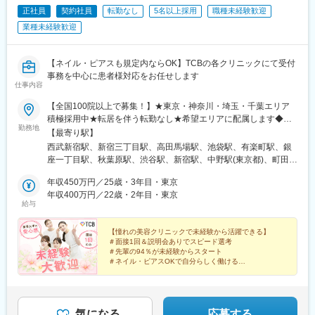
ルーチン化しておりますので、医療事務のご経験のある方であれ
直帰やテレワークを使いながら就業いただくことも可能です。
正社員
契約社員
転勤なし
5名以上採用
職種未経験歓迎
ば、すぐに慣れて頂けます！
※営業だけではなく、保守契約更新・簡単な修理メンテナンス・パ
業種未経験歓迎
ートさんのフォローも行います。
■当院について：
・南天診療所は一般地域の皆様に広く外来診療を行っています。
【配属先】
【ネイル・ピアスも規定内ならOK】TCBの各クリニックにて受付
・一般地域住民の皆様に安心して通院頂けるよう救急医療支援、
東京本社もしくはオンラインで面接を行い、面接の中で配属先を
事務を中心に患者様対応をお任せします
在宅医療支援、周産期医療支援にも力を注いでいます！
仕事内容
決定します。
▼配属先候補：
【全国100院以上で募集！】★東京・神奈川・埼玉・千葉エリア
横浜、千葉、仙台、札幌、名古屋、長野、大阪、広島、松山、福
積極採用中★転居を伴う転勤なし★希望エリアに配属します◆ク
岡
勤務地
リニック一覧＜全国100院以上展開＞【北海道・東北】旭川駅前
【最寄り駅】
院、青森院、盛岡院、秋田院、山形院、仙台駅前院、福島院、郡
西武新宿駅、新宿三丁目駅、高田馬場駅、池袋駅、有楽町駅、銀
【未経験でも安心のフォロー体制】
山院 など【関東】新宿東口院、池袋駅前院、品川院、秋葉原
座一丁目駅、秋葉原駅、渋谷駅、新宿駅、中野駅(東京都)、町田
■入社後1週間～数か月程度は、当社の歴史や事業、製品知識を学
院、町田院、八王子院、千葉東口院、柏院、船橋院、川崎院、新
駅、立川北駅、八王子駅、品川駅、北千住駅、自由が丘駅、新横
んでいただくと同時に、外部研修やeラーニングなどでより業務に
横浜院、大宮東口院、水戸院、つくば院、宇都宮院、高崎院、前
年収450万円／25歳・3年目・東京
浜駅、横浜駅、川崎駅、藤沢駅、本厚木駅、大宮駅(埼玉県)、川口
近しい内容も学んでいただきます。
橋院 など【中部】名古屋駅前院 、名古屋栄院、金山院、岐阜
年収400万円／22歳・2年目・東京
駅、川越駅、南越谷駅、宇都宮駅、水戸駅、つくば駅、千葉駅、
■その後は、OJTにて先輩社員の営業に同行していただき、独り立
給与
院、静岡院、浜松院、三島院、新潟院、金沢院、福井院、富山
京成千葉駅、柏駅、京成船橋駅、松戸駅、高崎駅、前橋駅、旭川
ちまでは半年～1年程度を想定しております。
院、長野院、松本院、山梨甲府駅前院 など【近畿】梅田大阪駅
駅、さっぽろ駅、あおば通駅、福島駅(福島県)、郡山駅(福島県)、
前院、大阪阪急梅田駅前院、枚方院、天王寺院、堺院、なんば
【憧れの美容クリニックで未経験から活躍できる】
青森駅、盛岡駅、山形駅、秋田駅、矢場町駅、近鉄名古屋駅、金
【ワークライフバランスを重視した働き方】
＃面接1回＆説明会ありでスピード選考
院、心斎橋院、京都駅前院、奈良院、和歌山院、四日市院 など
山駅(愛知県)、豊田市駅、駅前大通駅、名鉄岐阜駅、静岡駅、新浜
■年休120日・土日祝休み・月残業18時間程でワークライフバラン
＃先輩の94％が未経験からスタート
【中四国】広島院、福山院、松山院、高松院、高知院、徳島院、
松駅、三島広小路駅、長野駅、松本駅、北鉄金沢駅、新潟駅、近
＃ネイル・ピアスOKで自分らしく働ける
スが整う環境です。2024年度年間休暇は120日となっておりま
松江院、周南徳山駅ビル院 など【九州・沖縄】小倉院、佐賀
＃残業月平均3.2時間／プライベートも充実
鉄四日市駅、電鉄富山駅、福井駅、甲府駅、東梅田駅、大阪難波
す。
＃月9日～10日休みでしっかりリフレッシュ
院、長崎院、熊本院、宮崎院、鹿児島院、那覇院 など【受動喫
駅、高槻市駅、大阪梅田駅(阪急線)、枚方市駅、堺東駅、天王寺駅
■また、有給も【平均取得日数9.7日/年】と取得しやすい環境とな
煙対策】屋内原則禁煙
前駅、江坂駅、心斎橋駅、京都駅、烏丸駅、三ノ宮駅、姫路駅、
っております。
近鉄奈良駅、和歌山駅、草津駅(滋賀県)、徳山駅、立町駅、福山
気になる
応募する
■業務に慣れてきたら、直行直帰・リモートも併用しながら柔軟に