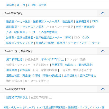
新潟県
富山県
石川県
福井県
ほかの業種で探す
医薬品メーカー業界
医療機器メーカー業界
医薬品卸
医療機器卸
CRO
調剤薬局・ドラッグストア業界
バイオベンチャー業界
大学・研究施設
介護・福祉関連サービス
その他医療関連
診断薬・臨床検査機器・臨床検査試薬メーカー
SMO
CSO
CMO
医療コンサルティング
医療広告代理店・出版社・マーケティング・リサーチ
ほかのこだわり条件で探す
第二新卒歓迎
外資系企業
年間休日120日以上
フレックス勤務
管理職・マネジャー
英語を活かす
学歴不問
転勤なし（勤務地限定）
服装自由
女性活躍
社宅・家賃補助制度
上場企業
中国語を活かす
退職金制度
完全週休2日制
職種未経験歓迎
土日祝休み
原則定時退社
海外出張あり
U・Iターン支援あり
ほかの固定給で探す
固定給25万円以上
固定給35万円以上
転職・求人doda（デューダ）トップ
北信越
長野県
医薬品・医療機器・ライフサイエンス・医