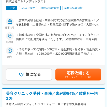
＜業務詳細＞
株式会社Ｔ＆Ｐメディトラスト
・受付（内科、産婦人科、皮膚科の総合受付となります）
正社員
5名以上採用
職種未経験歓迎
業種未経験歓迎
・会計、診療報酬請求
・レセコン操作
・その他資料作成（Excel、Word使用）
【営業未経験も歓迎・業界不問で安定の医療業界の営業職へ！／
※忙しい時間帯など、まれに診療サポートに入る場合がございま
年休120日・土日祝休み・月残業20h以下で働き方◎／入院中の病
す。
仕事内容
室環境を整えるポジションのため社会貢献性◎】
※2～3カ月に1度休日当番医となるため、日祝の出勤が発生します
＜勤務地詳細＞全国各地の拠点のいずれかとなります。住所：ご
【はじめに】
面接内にて配属先を決定いたします。 受動喫煙対策：屋内全面禁
■自己負担額全支給！
大病院に向けて、病室家具の提案営業を行います。扱える製品は
勤務地
煙変更の範囲：会社の定める事業所
南天診療所で診療を受けた場合、福利厚生の一環として自己負担
テレビから病室家具まで幅広く、快適な病室づくりのコンサルテ
額が給与として返還されます！小さなお子さんがいる方には安心
＜予定年収＞350万円～500万円＜賃金形態＞月給制＜賃金内訳＞
ィングができる魅力的なポジションです。
頂けると思います◎
月額（基本給）：160,000円～220,000円固定残業手当/月：
給与
70,000円（固定残業時間40時間0分/月）超過した時間外労働の残
【業務詳細】
■組織構成：
業手当は追加支給＜月給＞230,000円～290,000円（一律手当を含
■一人の営業が担当する病院は平均10～30件です。
現状正職員1名（50代前半）、パート職員1名（40代後半）の体制
む）＜昇給有無＞有＜残業手当＞有＜給与補足＞◇昇給年１回(人
■1日2～4件の病院を訪問し、看護師・患者さんに商品の使い心地
です。
事査定制度あり）◇賞与年2回（7月・12月月人事査定制度あり）
を病棟で試してもらいながら、それぞれの病院に合った提案をし
応募依頼する
今回正職員が退職予定のため、後任での募集となります！
気になる
合計2.3か月分※初年度は満額支給されません※【モデル年収】営業
ていただきます。
（エージェントサービス）
2名の方のお人柄としては”気さくな方”であるため、すぐに馴染ん
主任：464万～営業係長：585万～※賞与を含んだ額となります。※
＊月ノルマは設けられておらず、自分のペースで業務が行えま
でいただける環境だと思います◎
最短で2～3年、一般的には5年前後でのステップアップ賃金はあ
す。
くまでも目安の金額であり、選考を通じて上下する可能性があり
＼すぐに業務に慣れていただける環境です！／
ます。月給(月額)は固定手当を含めた表記です。
美容クリニック受付・事務／未経験94%／残業月平均
【営業先】
・業務については前任者よりしっかりと引継ぎを行いますのでご
■訪問先は看護部や施設部、医事課の方々などをはじめとした医療
3.2h
安心ください◎
従事者になります。
医療法人社団メディカルフロンティア TCB東京中央美容外科
・内科、産婦人科、皮膚科の総合窓口となりますが、業務自体は
※割合は既存2割、新規8割となります。仕事に慣れた場合、直行