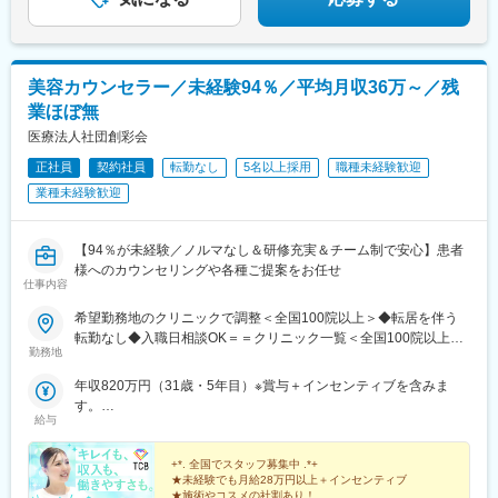
駅、松江駅、片原町駅(香川県)、松山市駅、蓮池町通駅、徳島駅、
働くことができます。
西鉄久留米駅、西鉄福岡駅、平和通駅、博多駅、天神南駅、鹿児
島中央駅前駅、通町筋駅、宮崎駅、長崎駅前駅、佐賀駅、大分
【商品企画も可能です！】
駅、県庁前駅(沖縄県)、新宿西口駅、新宿駅(東京メトロ)、学習院
■お客様のリアルな声を一番よく知る営業社員。当社では営業社員
美容カウンセラー／未経験94％／平均月収36万～／残
下駅、東池袋駅、日比谷駅、銀座駅、岩本町駅、立川駅、京王八
のアイデアを積極的に取り入れ、新たな商品づくりに反映してい
業ほぼ無
王子駅、高輪台駅、奥沢駅、神奈川駅、平沼橋駅、京急川崎駅、
ます。自社開発の環境があるから、現場の声を柔軟に活かせます♪
石上駅、新越谷駅、宇都宮駅東口駅、新千葉駅、栄町駅(千葉県)、
医療法人社団創彩会
船橋駅、札幌駅、仙台駅(地下鉄)、曽根田駅、栄駅(愛知県)、名古
変更の範囲：会社の定める業務
正社員
契約社員
転勤なし
5名以上採用
職種未経験歓迎
屋駅、西高蔵駅、新豊田駅、新豊橋駅、岐阜駅、新静岡駅、浜松
業種未経験歓迎
駅、三島田町駅、市役所前駅(長野県)、金沢駅、あすなろう四日市
駅、電鉄富山駅・エスタ前駅、福井駅(福井県)、大阪梅田駅(阪神
線)、なんば駅(地下鉄)、高槻駅、梅田駅(地下鉄)、宮之阪駅、大阪
【94％が未経験／ノルマなし＆研修充実＆チーム制で安心】患者
阿部野橋駅、四ツ橋駅、七条駅、四条駅(京都市営)、三宮駅(神戸
様へのカウンセリングや各種ご提案をお任せ
新交通)、山陽姫路駅、田中口駅、八丁堀駅(広島県)、高松築港
仕事内容
駅、高知橋駅、眉山ロープウェイ山麓駅、天神駅、小倉駅(福岡
県)、東比恵駅、鹿児島中央駅、水道町駅、五島町駅、旭橋駅、西
希望勤務地のクリニックで調整＜全国100院以上＞◆転居を伴う
早稲田駅、末広町駅(東京都)、立川南駅、高輪ゲートウェイ駅、九
転勤なし◆入職日相談OK＝＝クリニック一覧＜全国100院以上展
勤務地
品仏駅、新高島駅、東宿郷駅、葭川公園駅、大神宮下駅、大通
開＞＝＝【北海道・東北】旭川駅前院、札幌駅前院、青森院、盛
駅、仙台駅、栄町駅(愛知県)、国際センター駅、日吉町駅、第一通
岡院、秋田院、山形院、仙台駅前院、福島院、郡山院など【関
年収820万円（31歳・5年目）※賞与＋インセンティブを含みま
り駅、三島駅、七ツ屋駅、富山駅、福井城址大名町駅、なんば駅
東】新宿東口院、池袋駅前院、品川院、秋葉原院、町田院、八王
す。
(南海線)、大阪駅、天王寺駅、西大橋駅、五条駅(京都市営)、京都
子院、千葉東口院、柏院、船橋院、川崎院、新横浜院、大宮東口
給与
年収550万円（27歳・2年目）※賞与＋インセンティブを含みま
河原町駅、神戸三宮駅(阪神)、本通駅、高松駅(香川県)、南堀端
院、水戸院、つくば院、宇都宮院、高崎院、前橋院など【中部】
す。
駅、はりまや橋駅、旦過駅、高見橋駅、熊本城・市役所前駅、長
名古屋栄院、岐阜院、静岡院、浜松院、三島院、新潟院、金沢
+*. 全国でスタッフ募集中 .*+
崎駅(長崎県)、美栄橋駅
院、福井院、富山院、長野院、松本院、山梨甲府駅前院など【近
★未経験でも月給28万円以上＋インセンティブ
★施術やコスメの社割あり！