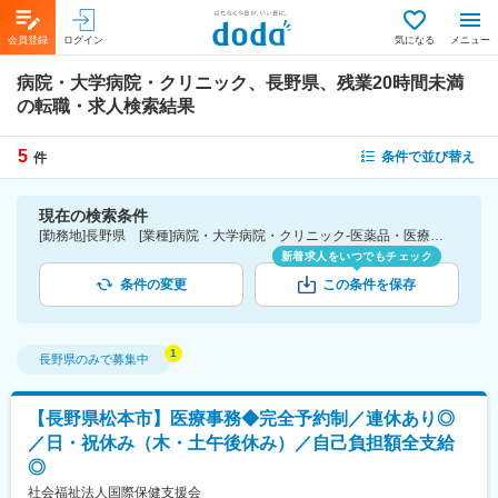
会員登録
ログイン
気になる
メニュー
病院・大学病院・クリニック、長野県、残業20時間未満
の転職・求人検索結果
5
条件で並び替え
件
現在の検索条件
[勤務地]長野県 [業種]病院・大学病院・クリニック-医薬品・医療機器・ライフサイエンス・医療系サービス [詳細条件](休日・働き方)残業20時間未満
新着求人をいつでもチェック
条件の変更
この条件を保存
長野県
のみで募集中
【長野県松本市】医療事務◆完全予約制／連休あり◎
／日・祝休み（木・土午後休み）／自己負担額全支給
◎
社会福祉法人国際保健支援会