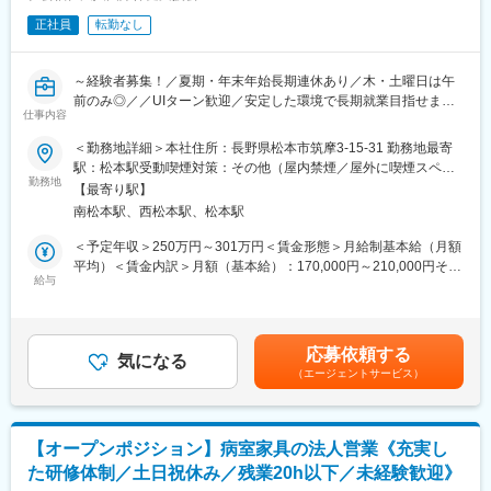
正社員
転勤なし
～経験者募集！／夏期・年末年始長期連休あり／木・土曜日は午
前のみ◎／／UIターン歓迎／安定した環境で長期就業目指せます
仕事内容
◎～
＜勤務地詳細＞本社住所：長野県松本市筑摩3-15-31 勤務地最寄
★働く環境★
駅：松本駅受動喫煙対策：その他（屋内禁煙／屋外に喫煙スペー
・完全予約制となりますので、1日の繁忙状況など予想が立てられ
勤務地
スあり）
【最寄り駅】
ます！
南松本駅、西松本駅、松本駅
・年休は112日ですが木、土の午後は休診となるためWLBも取れ
ます◎
＜予定年収＞250万円～301万円＜賃金形態＞月給制基本給（月額
・GWカレンダー通りのお休み／お盆休み3日以上／年末年始4日
平均）＜賃金内訳＞月額（基本給）：170,000円～210,000円その
以上の休みでご家族との時間を確保できます◎
給与
他固定手当/月：5,000円＜月給＞175,000円～215,000円＜昇給有
・お子さんの学校行事等、パートさんとのご相談の上、土曜日の
無＞有＜残業手当＞有＜給与補足＞■昇給：年1回（前年度実績1
お休みを取ることも可能です◎
月あたり500円～2,500円）■賞与：年2回（前年度実績計2.50ヶ月
・組織体制として業務量と人数のバランスが適正であり、残業が
分）賃金はあくまでも目安の金額であり、選考を通じて上下する
応募依頼する
少ないです。常勤1名に加えてパートを雇用し2名体制にしたこと
気になる
可能性があります。月給(月額)は固定手当を含めた表記です。
（エージェントサービス）
で、業務の負担を分散できています◎
■業務概要：
当法人が運営する松本市筑摩の南天診療所での医療事務職を募集
【オープンポジション】病室家具の法人営業《充実し
します！
た研修体制／土日祝休み／残業20h以下／未経験歓迎》