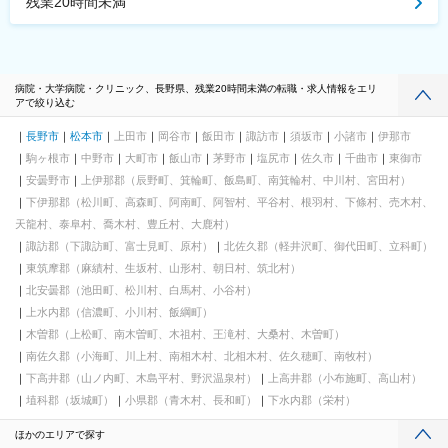
残業20時間未満
病院・大学病院・クリニック、長野県、残業20時間未満の転職・求人情報をエリ
アで絞り込む
長野市
松本市
上田市
岡谷市
飯田市
諏訪市
須坂市
小諸市
伊那市
駒ヶ根市
中野市
大町市
飯山市
茅野市
塩尻市
佐久市
千曲市
東御市
安曇野市
上伊那郡（辰野町、箕輪町、飯島町、南箕輪村、中川村、宮田村）
下伊那郡（松川町、高森町、阿南町、阿智村、平谷村、根羽村、下條村、売木村、
天龍村、泰阜村、喬木村、豊丘村、大鹿村）
諏訪郡（下諏訪町、富士見町、原村）
北佐久郡（軽井沢町、御代田町、立科町）
東筑摩郡（麻績村、生坂村、山形村、朝日村、筑北村）
北安曇郡（池田町、松川村、白馬村、小谷村）
上水内郡（信濃町、小川村、飯綱町）
木曽郡（上松町、南木曽町、木祖村、王滝村、大桑村、木曽町）
南佐久郡（小海町、川上村、南相木村、北相木村、佐久穂町、南牧村）
下高井郡（山ノ内町、木島平村、野沢温泉村）
上高井郡（小布施町、高山村）
埴科郡（坂城町）
小県郡（青木村、長和町）
下水内郡（栄村）
ほかのエリアで探す