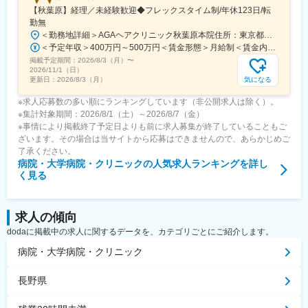
【秋葉原】経理／未経験歓迎◆フレックスタイム制/年休123日/転
勤無
＜勤務地詳細＞AGAヘアクリニック秋葉原本院住所：東京都千代田区外神田3-12-8 住友不動産秋葉原ビル9F受動喫煙対策：屋内全面禁煙変更の範囲：会社の定める事業所（リモートワーク含む）
＜予定年収＞400万円～500万円＜賃金形態＞月給制＜賃金内訳＞月額（基本給）：275,000円～350,000円＜月給＞275,000円～350,000円＜昇給有無＞有＜残業手当＞有＜給与補足＞■ 多職種手当:5万円（複数の職種をマルチに対応するスタッフへの手当） ■ 多エリア手当:4万円（複数の拠点を横断してくれるスタッフへの手当） ■ 役職手当:0～52万円■ 達成手当：0～100万円（半期評価によって増減する手当）賃金はあくまでも目安の金額であり、選考を通じて上下する可能性があります。月給(月額)は固定手当を含めた表記です。
掲載予定期間：
2026/8/3（月）
〜
2026/11/1（日）
気になる
更新日：
2026/8/3（月）
※求人応募数の多い順にランキングしています（非公開求人は除く）。
※集計対象期間：2026/8/1（土）～2026/8/7（金）
※事情により掲載終了予定日よりも前に求人募集が終了していることもご
ざいます。その場合は当サイトから応募はできませんので、あらかじめご
了承ください。
病院・大学病院・クリニック
の人気求人ランキングを詳し
く見る
求人の傾向
dodaに掲載中の求人に関するデータを、カテゴリごとにご紹介します。
病院・大学病院・クリニック
長野県