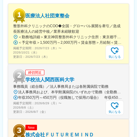
駅、大阪阿部野橋駅、北新地駅、四ツ橋駅、七条駅、四条駅(京都
市営)、三宮駅(神戸新交通)、山陽姫路駅、田中口駅、八丁堀駅(広
島県)、高松築港駅、高知橋駅、眉山ロープウェイ山麓駅、天神
医療法人社団東整会
駅、小倉駅(福岡県)、東比恵駅、鹿児島中央駅、水道町駅、五島町
駅、旭橋駅、西早稲田駅、末広町駅(東京都)、立川南駅、高輪ゲー
整形外科クリニックのCOO◆全国・グローバル展開を牽引／急成
トウェイ駅、九品仏駅、新高島駅、東宿郷駅、葭川公園駅、大神
長医療法人の経営中核／業界未経験歓迎
宮下駅、大通駅、仙台駅、栄町駅(愛知県)、国際センター駅、日吉
＜勤務地詳細＞東京神田整形外科クリニック住所：東京都千代田区鍛冶町2丁目8-6 メディカルプライム神田3F勤務地最寄駅：JR山手線／神田駅受動喫煙対策：屋内全面禁煙変更の範囲：会社の定める事業所
町駅、第一通り駅、三島駅、七ツ屋駅、富山駅、福井城址大名町
＜予定年収＞1,500万円～2,000万円＜賃金形態＞月給制＜賃金内訳＞月額（基本給）：1,200,000円～1,500,000円＜月給＞1,200,000円～1,500,000円＜昇給有無＞有＜残業手当＞有＜給与補足＞※経験やスキルを考慮して決定します。■昇給：年1回■賞与：年2回賃金はあくまでも目安の金額であり、選考を通じて上下する可能性があります。月給(月額)は固定手当を含めた表記です。
駅、なんば駅(南海線)、大阪駅、天王寺駅、西大橋駅、五条駅(京
掲載予定期間：
2026/7/23（木）
〜
都市営)、京都河原町駅、神戸三宮駅(阪神)、本通駅、高松駅(香川
2026/10/21（水）
県)、南堀端駅、はりまや橋駅、旦過駅、高見橋駅、熊本城・市役
気になる
更新日：
2026/7/23（木）
所前駅、長崎駅(長崎県)、美栄橋駅
締切間近
学校法人関西医科大学
事務職員（総合職）／法人事務局または各附属病院で勤務
法人事務局および、本学附属病院のいずれかで勤務（全勤務地、最寄り駅から徒歩5分以内）【関西医科大学 法人事務局】大阪府枚方市新町2丁目5-1■京阪本線 枚方市駅～徒歩5分※京阪 枚方市駅まで…・京阪 京橋駅から特急乗車14分・京阪 中書島駅から特急乗車16分【附属病院】大阪府枚方市新町2丁目3-1■京阪本線 枚方市駅～徒歩3分【総合医療センター】大阪府守口市文園町10-15■京阪本線 滝井駅～徒歩3分■地下鉄谷町線・今里筋線 太子橋今市駅～徒歩5分 ※京阪 滝井駅まで… ・京阪 京橋駅から各停乗車9分 ※谷町線 太子橋今市駅まで…・谷町線 大日駅から乗車8分・谷町線 東梅田駅から乗車13分【香里病院】大阪府寝屋川市香里本通町8-45■京阪本線 香里園駅～徒歩1分 ※京阪 香里園駅まで… ・京阪 京橋駅・樟葉駅から準急乗車15分 ・京阪中書島駅から準急乗車35分（特急乗車、枚方市駅で乗り換えると25分） ◎経験・能力など適性を考慮し配属します。 ※転居を伴う転勤なし※U・Iターン歓迎
年収350万円～450万円（役職無しで採用の場合） 年収450万円～550万円（主任級で採用の場合）
掲載予定期間：
2026/6/29（月）
〜
2026/8/8（土）
気になる
更新日：
2026/8/7（金）
New
株式会社ＦＵＴＵＲＥＭＩＮＤ