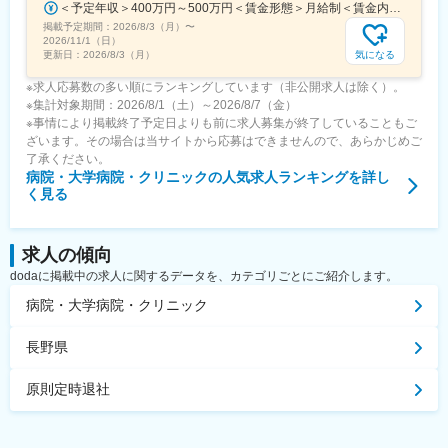
＜予定年収＞400万円～500万円＜賃金形態＞月給制＜賃金内訳＞月額（基本給）：275,000円～350,000円＜月給＞275,000円～350,000円＜昇給有無＞有＜残業手当＞有＜給与補足＞■ 多職種手当:5万円（複数の職種をマルチに対応するスタッフへの手当） ■ 多エリア手当:4万円（複数の拠点を横断してくれるスタッフへの手当） ■ 役職手当:0～52万円■ 達成手当：0～100万円（半期評価によって増減する手当）賃金はあくまでも目安の金額であり、選考を通じて上下する可能性があります。月給(月額)は固定手当を含めた表記です。
掲載予定期間：
2026/8/3（月）
〜
2026/11/1（日）
気になる
更新日：
2026/8/3（月）
※求人応募数の多い順にランキングしています（非公開求人は除く）。
※集計対象期間：2026/8/1（土）～2026/8/7（金）
※事情により掲載終了予定日よりも前に求人募集が終了していることもご
ざいます。その場合は当サイトから応募はできませんので、あらかじめご
了承ください。
病院・大学病院・クリニック
の人気求人ランキングを詳し
く見る
求人の傾向
dodaに掲載中の求人に関するデータを、カテゴリごとにご紹介します。
病院・大学病院・クリニック
長野県
原則定時退社