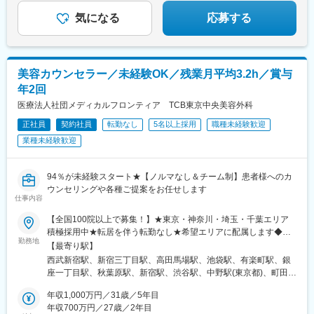
られます♪
院、鹿児島院、那覇院など※受動喫煙対策あり
気になる
応募する
美容カウンセラー／未経験OK／残業月平均3.2h／賞与
年2回
医療法人社団メディカルフロンティア TCB東京中央美容外科
正社員
契約社員
転勤なし
5名以上採用
職種未経験歓迎
業種未経験歓迎
94％が未経験スタート★【ノルマなし＆チーム制】患者様へのカ
ウンセリングや各種ご提案をお任せします
仕事内容
【全国100院以上で募集！】★東京・神奈川・埼玉・千葉エリア
積極採用中★転居を伴う転勤なし★希望エリアに配属します◆ク
勤務地
リニック一覧＜全国100院以上展開＞【北海道・東北】旭川駅前
【最寄り駅】
院、青森院、盛岡院、秋田院、山形院、仙台駅前院、福島院、郡
西武新宿駅、新宿三丁目駅、高田馬場駅、池袋駅、有楽町駅、銀
山院 など【関東】新宿東口院、池袋駅前院、品川院、秋葉原
座一丁目駅、秋葉原駅、新宿駅、渋谷駅、中野駅(東京都)、町田
院、町田院、八王子院、千葉東口院、柏院、船橋院、川崎院、新
駅、立川北駅、八王子駅、品川駅、北千住駅、自由が丘駅、新横
横浜院、大宮東口院、水戸院、つくば院、宇都宮院、高崎院、前
年収1,000万円／31歳／5年目
浜駅、横浜駅、川崎駅、藤沢駅、本厚木駅、大宮駅(埼玉県)、川口
橋院 など【中部】名古屋駅前院 、名古屋栄院、金山院、岐阜
年収700万円／27歳／2年目
駅、川越駅、南越谷駅、宇都宮駅、水戸駅、つくば駅、千葉駅、