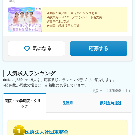
給与
院、静岡院、浜松院、三島院、新潟院、金沢院、福井院、富山
京成千葉駅、柏駅、京成船橋駅、松戸駅、高崎駅、前橋駅、旭川
院、長野院、松本院、山梨甲府駅前院 など【近畿】梅田大阪駅
駅、さっぽろ駅、あおば通駅、福島駅(福島県)、郡山駅(福島県)、
前院、大阪阪急梅田駅前院、枚方院、天王寺院、堺院、なんば
＃面接１回／即日内定のチャンスあり
青森駅、盛岡駅、山形駅、秋田駅、矢場町駅、近鉄名古屋駅、金
＃残業月平均3.2ｈ／プライベートも充実
院、心斎橋院、京都駅前院、奈良院、和歌山院、四日市院 など
山駅(愛知県)、豊田市駅、駅前大通駅、名鉄岐阜駅、静岡駅、新浜
＃賞与年2回支給
【中四国】広島院、福山院、松山院、高松院、高知院、徳島院、
松駅、三島広小路駅、長野駅、松本駅、北鉄金沢駅、新潟駅、近
＃全国で積極採用を実施中
松江院、周南徳山駅ビル院 など【九州・沖縄】小倉院、佐賀
鉄四日市駅、電鉄富山駅、福井駅、甲府駅、東梅田駅、大阪難波
全国100院以上を展開する大手美容クリニックだからこ
院、長崎院、熊本院、宮崎院、鹿児島院、那覇院 など【受動喫
駅、高槻市駅、大阪梅田駅(阪急線)、枚方市駅、堺東駅、天王寺駅
そ、「やりがい・高収入・キャリア」のすべてをバラン
煙対策】屋内原則禁煙
前駅、西梅田駅、心斎橋駅、京都駅、烏丸駅、三ノ宮駅、姫路
スよく実現できます！
駅、近鉄奈良駅、和歌山駅、草津駅(滋賀県)、徳山駅、立町駅、福
気になる
応募する
山駅、松江駅、片原町駅(香川県)、松山市駅、蓮池町通駅、徳島
駅、西鉄久留米駅、西鉄福岡駅、平和通駅、博多駅、天神南駅、
鹿児島中央駅前駅、通町筋駅、宮崎駅、長崎駅前駅、佐賀駅、大
分駅、県庁前駅(沖縄県)、新宿西口駅、新宿駅(東京メトロ)、学習
人気求人ランキング
院下駅、東池袋駅、日比谷駅、銀座駅、岩本町駅、立川駅、京王
dodaに掲載中の求人を、応募数順にランキング形式でご紹介します。
八王子駅、高輪台駅、奥沢駅、神奈川駅、平沼橋駅、京急川崎
※応募数が同数の場合は、新着順に表示しています。
駅、石上駅、新越谷駅、宇都宮駅東口駅、新千葉駅、栄町駅(千葉
県)、船橋駅、札幌駅、仙台駅(地下鉄)、曽根田駅、栄駅(愛知県)、
更新日：
2026/8/8（土）
名古屋駅、西高蔵駅、新豊田駅、新豊橋駅、岐阜駅、新静岡駅、
病院・大学病院・クリニ
浜松駅、三島田町駅、市役所前駅(長野県)、金沢駅、あすなろう四
長野県
原則定時退社
ック
日市駅、電鉄富山駅・エスタ前駅、福井駅(福井県)、大阪梅田駅
(阪神線)、なんば駅(地下鉄)、高槻駅、梅田駅(地下鉄)、宮之阪
駅、大阪阿部野橋駅、北新地駅、四ツ橋駅、七条駅、四条駅(京都
市営)、三宮駅(神戸新交通)、山陽姫路駅、田中口駅、八丁堀駅(広
島県)、高松築港駅、高知橋駅、眉山ロープウェイ山麓駅、天神
医療法人社団東整会
駅、小倉駅(福岡県)、東比恵駅、鹿児島中央駅、水道町駅、五島町