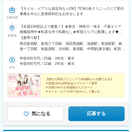
【ネイル・ピアスも規定内ならOK】TCBの各クリニックにて受付
事務を中心に患者様対応をお任せします
仕事内容
【全国100院以上で募集！】★東京・神奈川・埼玉・千葉エリア
積極採用中★転居を伴う転勤なし★希望エリアに配属します◆ク
勤務地
リニック一覧＜全国100院以上展開＞【北海道・東北】旭川駅前
【最寄り駅】
院、青森院、盛岡院、秋田院、山形院、仙台駅前院、福島院、郡
西武新宿駅、新宿三丁目駅、高田馬場駅、池袋駅、有楽町駅、銀
山院 など【関東】新宿東口院、池袋駅前院、品川院、秋葉原
座一丁目駅、秋葉原駅、渋谷駅、新宿駅、中野駅(東京都)、町田
院、町田院、八王子院、千葉東口院、柏院、船橋院、川崎院、新
駅、立川北駅、八王子駅、品川駅、北千住駅、自由が丘駅、新横
横浜院、大宮東口院、水戸院、つくば院、宇都宮院、高崎院、前
年収450万円／25歳・3年目・東京
浜駅、横浜駅、川崎駅、藤沢駅、本厚木駅、大宮駅(埼玉県)、川口
橋院 など【中部】名古屋駅前院 、名古屋栄院、金山院、岐阜
年収400万円／22歳・2年目・東京
駅、川越駅、南越谷駅、宇都宮駅、水戸駅、つくば駅、千葉駅、
給与
院、静岡院、浜松院、三島院、新潟院、金沢院、福井院、富山
京成千葉駅、柏駅、京成船橋駅、松戸駅、高崎駅、前橋駅、旭川
院、長野院、松本院、山梨甲府駅前院 など【近畿】梅田大阪駅
駅、さっぽろ駅、あおば通駅、福島駅(福島県)、郡山駅(福島県)、
前院、大阪阪急梅田駅前院、枚方院、天王寺院、堺院、なんば
【憧れの美容クリニックで未経験から活躍できる】
青森駅、盛岡駅、山形駅、秋田駅、矢場町駅、近鉄名古屋駅、金
＃面接1回＆説明会ありでスピード選考
院、心斎橋院、京都駅前院、奈良院、和歌山院、四日市院 など
山駅(愛知県)、豊田市駅、駅前大通駅、名鉄岐阜駅、静岡駅、新浜
＃先輩の94％が未経験からスタート
【中四国】広島院、福山院、松山院、高松院、高知院、徳島院、
松駅、三島広小路駅、長野駅、松本駅、北鉄金沢駅、新潟駅、近
＃ネイル・ピアスOKで自分らしく働ける
松江院、周南徳山駅ビル院 など【九州・沖縄】小倉院、佐賀
＃残業月平均3.2時間／プライベートも充実
鉄四日市駅、電鉄富山駅、福井駅、甲府駅、東梅田駅、大阪難波
＃月9日～10日休みでしっかりリフレッシュ
院、長崎院、熊本院、宮崎院、鹿児島院、那覇院 など【受動喫
駅、高槻市駅、大阪梅田駅(阪急線)、枚方市駅、堺東駅、天王寺駅
煙対策】屋内原則禁煙
前駅、江坂駅、心斎橋駅、京都駅、烏丸駅、三ノ宮駅、姫路駅、
近鉄奈良駅、和歌山駅、草津駅(滋賀県)、徳山駅、立町駅、福山
気になる
応募する
駅、松江駅、片原町駅(香川県)、松山市駅、蓮池町通駅、徳島駅、
西鉄久留米駅、西鉄福岡駅、平和通駅、博多駅、天神南駅、鹿児
島中央駅前駅、通町筋駅、宮崎駅、長崎駅前駅、佐賀駅、大分