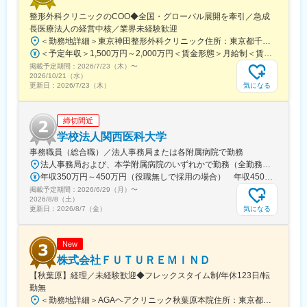
駅、旭橋駅、西早稲田駅、末広町駅(東京都)、立川南駅、高輪ゲー
整形外科クリニックのCOO◆全国・グローバル展開を牽引／急成
トウェイ駅、九品仏駅、新高島駅、東宿郷駅、葭川公園駅、大神
長医療法人の経営中核／業界未経験歓迎
宮下駅、大通駅、仙台駅、栄町駅(愛知県)、国際センター駅、日吉
＜勤務地詳細＞東京神田整形外科クリニック住所：東京都千代田区鍛冶町2丁目8-6 メディカルプライム神田3F勤務地最寄駅：JR山手線／神田駅受動喫煙対策：屋内全面禁煙変更の範囲：会社の定める事業所
町駅、第一通り駅、三島駅、七ツ屋駅、富山駅、福井城址大名町
＜予定年収＞1,500万円～2,000万円＜賃金形態＞月給制＜賃金内訳＞月額（基本給）：1,200,000円～1,500,000円＜月給＞1,200,000円～1,500,000円＜昇給有無＞有＜残業手当＞有＜給与補足＞※経験やスキルを考慮して決定します。■昇給：年1回■賞与：年2回賃金はあくまでも目安の金額であり、選考を通じて上下する可能性があります。月給(月額)は固定手当を含めた表記です。
駅、なんば駅(南海線)、大阪駅、天王寺駅、西大橋駅、五条駅(京
掲載予定期間：
2026/7/23（木）
〜
都市営)、京都河原町駅、神戸三宮駅(阪神)、本通駅、高松駅(香川
2026/10/21（水）
県)、南堀端駅、はりまや橋駅、旦過駅、高見橋駅、熊本城・市役
気になる
更新日：
2026/7/23（木）
所前駅、長崎駅(長崎県)、美栄橋駅
締切間近
学校法人関西医科大学
事務職員（総合職）／法人事務局または各附属病院で勤務
法人事務局および、本学附属病院のいずれかで勤務（全勤務地、最寄り駅から徒歩5分以内）【関西医科大学 法人事務局】大阪府枚方市新町2丁目5-1■京阪本線 枚方市駅～徒歩5分※京阪 枚方市駅まで…・京阪 京橋駅から特急乗車14分・京阪 中書島駅から特急乗車16分【附属病院】大阪府枚方市新町2丁目3-1■京阪本線 枚方市駅～徒歩3分【総合医療センター】大阪府守口市文園町10-15■京阪本線 滝井駅～徒歩3分■地下鉄谷町線・今里筋線 太子橋今市駅～徒歩5分 ※京阪 滝井駅まで… ・京阪 京橋駅から各停乗車9分 ※谷町線 太子橋今市駅まで…・谷町線 大日駅から乗車8分・谷町線 東梅田駅から乗車13分【香里病院】大阪府寝屋川市香里本通町8-45■京阪本線 香里園駅～徒歩1分 ※京阪 香里園駅まで… ・京阪 京橋駅・樟葉駅から準急乗車15分 ・京阪中書島駅から準急乗車35分（特急乗車、枚方市駅で乗り換えると25分） ◎経験・能力など適性を考慮し配属します。 ※転居を伴う転勤なし※U・Iターン歓迎
年収350万円～450万円（役職無しで採用の場合） 年収450万円～550万円（主任級で採用の場合）
掲載予定期間：
2026/6/29（月）
〜
2026/8/8（土）
気になる
更新日：
2026/8/7（金）
New
株式会社ＦＵＴＵＲＥＭＩＮＤ
【秋葉原】経理／未経験歓迎◆フレックスタイム制/年休123日/転
勤無
＜勤務地詳細＞AGAヘアクリニック秋葉原本院住所：東京都千代田区外神田3-12-8 住友不動産秋葉原ビル9F受動喫煙対策：屋内全面禁煙変更の範囲：会社の定める事業所（リモートワーク含む）