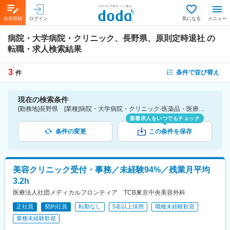
会員登録
ログイン
気になる
メニュー
病院・大学病院・クリニック、長野県、原則定時退社
の
転職・求人検索結果
3
条件で並び替え
件
現在の検索条件
[勤務地]長野県 [業種]病院・大学病院・クリニック-医薬品・医療機器・ライフサイエンス・医療系サービス [詳細条件](休日・働き方)原則定時退社
新着求人をいつでもチェック
条件の変更
この条件を保存
美容クリニック受付・事務／未経験94%／残業月平均
3.2h
医療法人社団メディカルフロンティア TCB東京中央美容外科
正社員
契約社員
転勤なし
5名以上採用
職種未経験歓迎
業種未経験歓迎