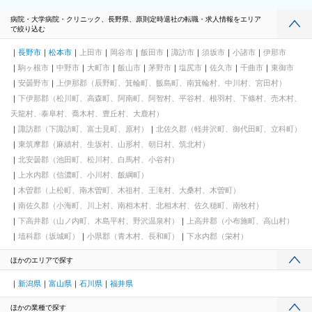
病院・大学病院・クリニック、長野県、原則定時退社の転職・求人情報をエリア
で絞り込む
長野市
松本市
上田市
岡谷市
飯田市
諏訪市
須坂市
小諸市
伊那市
駒ヶ根市
中野市
大町市
飯山市
茅野市
塩尻市
佐久市
千曲市
東御市
安曇野市
上伊那郡（辰野町、箕輪町、飯島町、南箕輪村、中川村、宮田村）
下伊那郡（松川町、高森町、阿南町、阿智村、平谷村、根羽村、下條村、売木村、
天龍村、泰阜村、喬木村、豊丘村、大鹿村）
諏訪郡（下諏訪町、富士見町、原村）
北佐久郡（軽井沢町、御代田町、立科町）
東筑摩郡（麻績村、生坂村、山形村、朝日村、筑北村）
北安曇郡（池田町、松川村、白馬村、小谷村）
上水内郡（信濃町、小川村、飯綱町）
木曽郡（上松町、南木曽町、木祖村、王滝村、大桑村、木曽町）
南佐久郡（小海町、川上村、南相木村、北相木村、佐久穂町、南牧村）
下高井郡（山ノ内町、木島平村、野沢温泉村）
上高井郡（小布施町、高山村）
埴科郡（坂城町）
小県郡（青木村、長和町）
下水内郡（栄村）
ほかのエリアで探す
新潟県
富山県
石川県
福井県
ほかの業種で探す