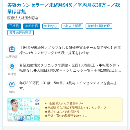
駅、県庁前駅(沖縄県)、新宿西口駅、新宿駅(東京メトロ)、学習院
美容カウンセラー／未経験94％／平均月収36万～／残
下駅、東池袋駅、日比谷駅、銀座駅、岩本町駅、立川駅、京王八
業ほぼ無
王子駅、高輪台駅、奥沢駅、神奈川駅、平沼橋駅、京急川崎駅、
石上駅、新越谷駅、宇都宮駅東口駅、新千葉駅、栄町駅(千葉県)、
医療法人社団創彩会
船橋駅、札幌駅、仙台駅(地下鉄)、曽根田駅、栄駅(愛知県)、名古
正社員
契約社員
転勤なし
5名以上採用
職種未経験歓迎
屋駅、西高蔵駅、新豊田駅、新豊橋駅、岐阜駅、新静岡駅、浜松
業種未経験歓迎
駅、三島田町駅、市役所前駅(長野県)、金沢駅、あすなろう四日市
駅、電鉄富山駅・エスタ前駅、福井駅(福井県)、大阪梅田駅(阪神
線)、なんば駅(地下鉄)、高槻駅、梅田駅(地下鉄)、宮之阪駅、大阪
【94％が未経験／ノルマなし＆研修充実＆チーム制で安心】患者
阿部野橋駅、四ツ橋駅、七条駅、四条駅(京都市営)、三宮駅(神戸
様へのカウンセリングや各種ご提案をお任せ
新交通)、山陽姫路駅、田中口駅、八丁堀駅(広島県)、高松築港
仕事内容
駅、高知橋駅、眉山ロープウェイ山麓駅、天神駅、小倉駅(福岡
県)、東比恵駅、鹿児島中央駅、水道町駅、五島町駅、旭橋駅、西
希望勤務地のクリニックで調整＜全国100院以上＞◆転居を伴う
早稲田駅、末広町駅(東京都)、立川南駅、高輪ゲートウェイ駅、九
転勤なし◆入職日相談OK＝＝クリニック一覧＜全国100院以上展
勤務地
品仏駅、新高島駅、東宿郷駅、葭川公園駅、大神宮下駅、大通
開＞＝＝【北海道・東北】旭川駅前院、札幌駅前院、青森院、盛
駅、仙台駅、栄町駅(愛知県)、国際センター駅、日吉町駅、第一通
岡院、秋田院、山形院、仙台駅前院、福島院、郡山院など【関
年収820万円（31歳・5年目）※賞与＋インセンティブを含みま
り駅、三島駅、七ツ屋駅、富山駅、福井城址大名町駅、なんば駅
東】新宿東口院、池袋駅前院、品川院、秋葉原院、町田院、八王
す。
(南海線)、大阪駅、天王寺駅、西大橋駅、五条駅(京都市営)、京都
子院、千葉東口院、柏院、船橋院、川崎院、新横浜院、大宮東口
給与
年収550万円（27歳・2年目）※賞与＋インセンティブを含みま
河原町駅、神戸三宮駅(阪神)、本通駅、高松駅(香川県)、南堀端
院、水戸院、つくば院、宇都宮院、高崎院、前橋院など【中部】
す。
駅、はりまや橋駅、旦過駅、高見橋駅、熊本城・市役所前駅、長
名古屋栄院、岐阜院、静岡院、浜松院、三島院、新潟院、金沢
+*. 全国でスタッフ募集中 .*+
崎駅(長崎県)、美栄橋駅
院、福井院、富山院、長野院、松本院、山梨甲府駅前院など【近
★未経験でも月給28万円以上＋インセンティブ
★施術やコスメの社割あり！
畿】大阪駅前院、天王寺院、京都駅前院、奈良院、姫路院、神戸
★産休・育休の取得率100％！
院、和歌山院、四日市院など【中四国】広島院、福山院、松山
院、高松院、高知院、徳島院、松江院、周南徳山駅ビル院【九
先輩スタッフの94％が未経験からの挑戦！
州・沖縄】福岡博多院、小倉院、佐賀院、長崎院、熊本院、宮崎
美容業界が初めてという方も安心してスキルを身に付け