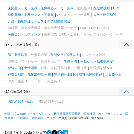
医薬品メーカー業界
医療機器メーカー業界
医薬品卸
医療機器卸
CRO
調剤薬局・ドラッグストア業界
バイオベンチャー業界
大学・研究施設
介護・福祉関連サービス
その他医療関連
診断薬・臨床検査機器・臨床検査試薬メーカー
SMO
CSO
CMO
医療コンサルティング
医療広告代理店・出版社・マーケティング・リサーチ
ほかのこだわり条件で探す
第二新卒歓迎
外資系企業
年間休日120日以上
フレックス勤務
管理職・マネジャー
英語を活かす
学歴不問
転勤なし（勤務地限定）
服装自由
女性活躍
社宅・家賃補助制度
上場企業
中国語を活かす
退職金制度
残業20時間未満
完全週休2日制
職種未経験歓迎
土日祝休み
海外出張あり
U・Iターン支援あり
ほかの固定給で探す
固定給25万円以上
固定給35万円以上
転職・求人doda（デューダ）トップ
北信越
長野県
医薬品・医療機器・ライフサイエンス・医
療系サービス
病院・大学病院・クリニック
原則定時退社の転職・求人情報
転職サイト dodaをシェア