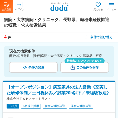
会員登録
ログイン
気になる
メニュー
病院・大学病院・クリニック、長野県、職種未経験歓迎
の転職・求人検索結果
4
条件で並び替え
件
現在の検索条件
[勤務地]長野県 [業種]病院・大学病院・クリニック-医薬品・医療機器・ライフサイエンス・医療系サービス [こだわり条件ピックアップ]職種未経験歓迎 [詳細条件](募集・採用情報)職種未経験歓迎
新着求人をいつでもチェック
条件の変更
この条件を保存
【オープンポジション】病室家具の法人営業《充実し
た研修体制／土日祝休み／残業20h以下／未経験歓迎》
株式会社Ｔ＆Ｐメディトラスト
正社員
5名以上採用
職種未経験歓迎
業種未経験歓迎