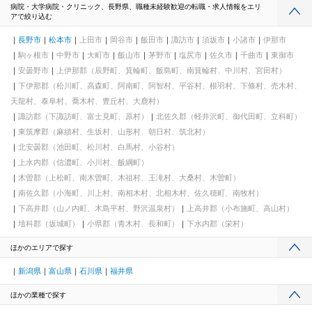
病院・大学病院・クリニック、長野県、職種未経験歓迎の転職・求人情報をエリ
アで絞り込む
長野市
松本市
上田市
岡谷市
飯田市
諏訪市
須坂市
小諸市
伊那市
駒ヶ根市
中野市
大町市
飯山市
茅野市
塩尻市
佐久市
千曲市
東御市
安曇野市
上伊那郡（辰野町、箕輪町、飯島町、南箕輪村、中川村、宮田村）
下伊那郡（松川町、高森町、阿南町、阿智村、平谷村、根羽村、下條村、売木村、
天龍村、泰阜村、喬木村、豊丘村、大鹿村）
諏訪郡（下諏訪町、富士見町、原村）
北佐久郡（軽井沢町、御代田町、立科町）
東筑摩郡（麻績村、生坂村、山形村、朝日村、筑北村）
北安曇郡（池田町、松川村、白馬村、小谷村）
上水内郡（信濃町、小川村、飯綱町）
木曽郡（上松町、南木曽町、木祖村、王滝村、大桑村、木曽町）
南佐久郡（小海町、川上村、南相木村、北相木村、佐久穂町、南牧村）
下高井郡（山ノ内町、木島平村、野沢温泉村）
上高井郡（小布施町、高山村）
埴科郡（坂城町）
小県郡（青木村、長和町）
下水内郡（栄村）
ほかのエリアで探す
新潟県
富山県
石川県
福井県
ほかの業種で探す