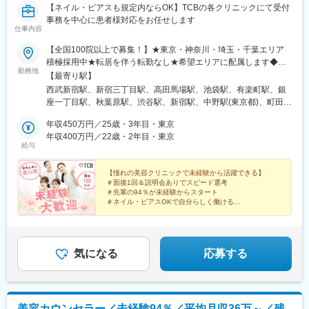
【配属先】
【ネイル・ピアスも規定内ならOK】TCBの各クリニックにて受付
東京本社もしくはオンラインで面接を行い、面接の中で配属先を
事務を中心に患者様対応をお任せします
仕事内容
決定します。
▼配属先候補：
【全国100院以上で募集！】★東京・神奈川・埼玉・千葉エリア
横浜、千葉、仙台、札幌、名古屋、長野、大阪、広島、松山、福
積極採用中★転居を伴う転勤なし★希望エリアに配属します◆ク
岡
勤務地
リニック一覧＜全国100院以上展開＞【北海道・東北】旭川駅前
【最寄り駅】
院、青森院、盛岡院、秋田院、山形院、仙台駅前院、福島院、郡
西武新宿駅、新宿三丁目駅、高田馬場駅、池袋駅、有楽町駅、銀
【未経験でも安心のフォロー体制】
山院 など【関東】新宿東口院、池袋駅前院、品川院、秋葉原
座一丁目駅、秋葉原駅、渋谷駅、新宿駅、中野駅(東京都)、町田
■入社後1週間～数か月程度は、当社の歴史や事業、製品知識を学
院、町田院、八王子院、千葉東口院、柏院、船橋院、川崎院、新
駅、立川北駅、八王子駅、品川駅、北千住駅、自由が丘駅、新横
んでいただくと同時に、外部研修やeラーニングなどでより業務に
横浜院、大宮東口院、水戸院、つくば院、宇都宮院、高崎院、前
年収450万円／25歳・3年目・東京
浜駅、横浜駅、川崎駅、藤沢駅、本厚木駅、大宮駅(埼玉県)、川口
近しい内容も学んでいただきます。
橋院 など【中部】名古屋駅前院 、名古屋栄院、金山院、岐阜
年収400万円／22歳・2年目・東京
駅、川越駅、南越谷駅、宇都宮駅、水戸駅、つくば駅、千葉駅、
■その後は、OJTにて先輩社員の営業に同行していただき、独り立
給与
院、静岡院、浜松院、三島院、新潟院、金沢院、福井院、富山
京成千葉駅、柏駅、京成船橋駅、松戸駅、高崎駅、前橋駅、旭川
ちまでは半年～1年程度を想定しております。
院、長野院、松本院、山梨甲府駅前院 など【近畿】梅田大阪駅
駅、さっぽろ駅、あおば通駅、福島駅(福島県)、郡山駅(福島県)、
前院、大阪阪急梅田駅前院、枚方院、天王寺院、堺院、なんば
【憧れの美容クリニックで未経験から活躍できる】
青森駅、盛岡駅、山形駅、秋田駅、矢場町駅、近鉄名古屋駅、金
【ワークライフバランスを重視した働き方】
＃面接1回＆説明会ありでスピード選考
院、心斎橋院、京都駅前院、奈良院、和歌山院、四日市院 など
山駅(愛知県)、豊田市駅、駅前大通駅、名鉄岐阜駅、静岡駅、新浜
■年休120日・土日祝休み・月残業18時間程でワークライフバラン
＃先輩の94％が未経験からスタート
【中四国】広島院、福山院、松山院、高松院、高知院、徳島院、
松駅、三島広小路駅、長野駅、松本駅、北鉄金沢駅、新潟駅、近
＃ネイル・ピアスOKで自分らしく働ける
スが整う環境です。2024年度年間休暇は120日となっておりま
松江院、周南徳山駅ビル院 など【九州・沖縄】小倉院、佐賀
＃残業月平均3.2時間／プライベートも充実
鉄四日市駅、電鉄富山駅、福井駅、甲府駅、東梅田駅、大阪難波
す。
＃月9日～10日休みでしっかりリフレッシュ
院、長崎院、熊本院、宮崎院、鹿児島院、那覇院 など【受動喫
駅、高槻市駅、大阪梅田駅(阪急線)、枚方市駅、堺東駅、天王寺駅
■また、有給も【平均取得日数9.7日/年】と取得しやすい環境とな
煙対策】屋内原則禁煙
前駅、江坂駅、心斎橋駅、京都駅、烏丸駅、三ノ宮駅、姫路駅、
っております。
近鉄奈良駅、和歌山駅、草津駅(滋賀県)、徳山駅、立町駅、福山
気になる
応募する
■業務に慣れてきたら、直行直帰・リモートも併用しながら柔軟に
駅、松江駅、片原町駅(香川県)、松山市駅、蓮池町通駅、徳島駅、
働くことができます。
西鉄久留米駅、西鉄福岡駅、平和通駅、博多駅、天神南駅、鹿児
島中央駅前駅、通町筋駅、宮崎駅、長崎駅前駅、佐賀駅、大分
【商品企画も可能です！】
駅、県庁前駅(沖縄県)、新宿西口駅、新宿駅(東京メトロ)、学習院
■お客様のリアルな声を一番よく知る営業社員。当社では営業社員
美容カウンセラー／未経験94％／平均月収36万～／残