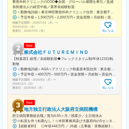
整形外科クリニックのCOO◆全国・グローバル展開を牽引／急成
トウェイ駅、九品仏駅、新高島駅、東宿郷駅、葭川公園駅、大神
長医療法人の経営中核／業界未経験歓迎
宮下駅、大通駅、仙台駅、栄町駅(愛知県)、国際センター駅、日吉
＜勤務地詳細＞東京神田整形外科クリニック住所：東京都千代田区鍛冶町2丁目8-6 メディカルプライム神田3F勤務地最寄駅：JR山手線／神田駅受動喫煙対策：屋内全面禁煙変更の範囲：会社の定める事業所
町駅、第一通り駅、三島駅、七ツ屋駅、富山駅、福井城址大名町
＜予定年収＞1,500万円～2,000万円＜賃金形態＞月給制＜賃金内訳＞月額（基本給）：1,200,000円～1,500,000円＜月給＞1,200,000円～1,500,000円＜昇給有無＞有＜残業手当＞有＜給与補足＞※経験やスキルを考慮して決定します。■昇給：年1回■賞与：年2回賃金はあくまでも目安の金額であり、選考を通じて上下する可能性があります。月給(月額)は固定手当を含めた表記です。
駅、なんば駅(南海線)、大阪駅、天王寺駅、西大橋駅、五条駅(京
掲載予定期間：
2026/7/23（木）
〜
都市営)、京都河原町駅、神戸三宮駅(阪神)、本通駅、高松駅(香川
2026/10/21（水）
県)、南堀端駅、はりまや橋駅、旦過駅、高見橋駅、熊本城・市役
気になる
更新日：
2026/7/23（木）
所前駅、長崎駅(長崎県)、美栄橋駅
New
株式会社ＦＵＴＵＲＥＭＩＮＤ
【秋葉原】経理／未経験歓迎◆フレックスタイム制/年休123日/転
勤無
＜勤務地詳細＞AGAヘアクリニック秋葉原本院住所：東京都千代田区外神田3-12-8 住友不動産秋葉原ビル9F受動喫煙対策：屋内全面禁煙変更の範囲：会社の定める事業所（リモートワーク含む）
＜予定年収＞400万円～500万円＜賃金形態＞月給制＜賃金内訳＞月額（基本給）：275,000円～350,000円＜月給＞275,000円～350,000円＜昇給有無＞有＜残業手当＞有＜給与補足＞■ 多職種手当:5万円（複数の職種をマルチに対応するスタッフへの手当） ■ 多エリア手当:4万円（複数の拠点を横断してくれるスタッフへの手当） ■ 役職手当:0～52万円■ 達成手当：0～100万円（半期評価によって増減する手当）賃金はあくまでも目安の金額であり、選考を通じて上下する可能性があります。月給(月額)は固定手当を含めた表記です。
掲載予定期間：
2026/8/3（月）
〜
2026/11/1（日）
気になる
更新日：
2026/8/3（月）
New
地方独立行政法人大阪府立病院機構
府立病院事務総合職／賞与4.65ヶ月／残業少／土日祝休み
☆転居を伴う転勤なし！☆本部事務局及び大阪府内の5センターの中から配属先を決定します♪◎本部事務局／大阪国際がんセンター└大阪府大阪市中央区大手前3-1-69◎大阪急性期・総合医療センター└大阪府大阪市住吉区万代東3-1-56◎大阪はびきの医療センター└大阪府羽曳野市はびきの3-7-1◎大阪精神医療センター└大阪府枚方市宮之坂3-16-21◎大阪母子医療センター└大阪府和泉市室堂町840
【経験者枠】 ◎年収448万円 ／ 26歳（主事級・実務経験3年）