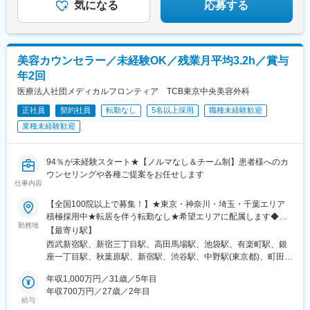
気になる
応募する
美容カウンセラー／未経験OK／残業月平均3.2h／賞与
年2回
医療法人社団メディカルフロンティア TCB東京中央美容外科
正社員
契約社員
転勤なし
5名以上採用
職種未経験歓迎
業種未経験歓迎
94％が未経験スタート★【ノルマなし＆チーム制】患者様へのカ
ウンセリングや各種ご提案をお任せします
仕事内容
【全国100院以上で募集！】★東京・神奈川・埼玉・千葉エリア
積極採用中★転居を伴う転勤なし★希望エリアに配属します◆ク
勤務地
リニック一覧＜全国100院以上展開＞【北海道・東北】旭川駅前
【最寄り駅】
院、青森院、盛岡院、秋田院、山形院、仙台駅前院、福島院、郡
西武新宿駅、新宿三丁目駅、高田馬場駅、池袋駅、有楽町駅、銀
山院 など【関東】新宿東口院、池袋駅前院、品川院、秋葉原
座一丁目駅、秋葉原駅、新宿駅、渋谷駅、中野駅(東京都)、町田
院、町田院、八王子院、千葉東口院、柏院、船橋院、川崎院、新
駅、立川北駅、八王子駅、品川駅、北千住駅、自由が丘駅、新横
横浜院、大宮東口院、水戸院、つくば院、宇都宮院、高崎院、前
年収1,000万円／31歳／5年目
浜駅、横浜駅、川崎駅、藤沢駅、本厚木駅、大宮駅(埼玉県)、川口
橋院 など【中部】名古屋駅前院 、名古屋栄院、金山院、岐阜
年収700万円／27歳／2年目
駅、川越駅、南越谷駅、宇都宮駅、水戸駅、つくば駅、千葉駅、
給与
院、静岡院、浜松院、三島院、新潟院、金沢院、福井院、富山
京成千葉駅、柏駅、京成船橋駅、松戸駅、高崎駅、前橋駅、旭川