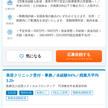
【営業未経験も歓迎・業界不問で安定の医療業界の営業職へ！／
年休120日・土日祝休み・月残業20h以下で働き方◎／入院中の病
仕事内容
室環境を整えるポジションのため社会貢献性◎】
＜勤務地詳細＞全国各地の拠点のいずれかとなります。住所：ご
【はじめに】
面接内にて配属先を決定いたします。 受動喫煙対策：屋内全面禁
大病院に向けて、病室家具の提案営業を行います。扱える製品は
勤務地
煙変更の範囲：会社の定める事業所
テレビから病室家具まで幅広く、快適な病室づくりのコンサルテ
＜予定年収＞350万円～500万円＜賃金形態＞月給制＜賃金内訳＞
ィングができる魅力的なポジションです。
月額（基本給）：160,000円～220,000円固定残業手当/月：
給与
70,000円（固定残業時間40時間0分/月）超過した時間外労働の残
【業務詳細】
業手当は追加支給＜月給＞230,000円～290,000円（一律手当を含
■一人の営業が担当する病院は平均10～30件です。
む）＜昇給有無＞有＜残業手当＞有＜給与補足＞◇昇給年１回(人
■1日2～4件の病院を訪問し、看護師・患者さんに商品の使い心地
事査定制度あり）◇賞与年2回（7月・12月月人事査定制度あり）
を病棟で試してもらいながら、それぞれの病院に合った提案をし
応募依頼する
気になる
合計2.3か月分※初年度は満額支給されません※【モデル年収】営業
ていただきます。
（エージェントサービス）
主任：464万～営業係長：585万～※賞与を含んだ額となります。※
＊月ノルマは設けられておらず、自分のペースで業務が行えま
最短で2～3年、一般的には5年前後でのステップアップ賃金はあ
す。
くまでも目安の金額であり、選考を通じて上下する可能性があり
ます。月給(月額)は固定手当を含めた表記です。
美容クリニック受付・事務／未経験94%／残業月平均
【営業先】
■訪問先は看護部や施設部、医事課の方々などをはじめとした医療
3.2h
従事者になります。
医療法人社団メディカルフロンティア TCB東京中央美容外科
※割合は既存2割、新規8割となります。仕事に慣れた場合、直行
直帰やテレワークを使いながら就業いただくことも可能です。
正社員
契約社員
転勤なし
5名以上採用
職種未経験歓迎
※営業だけではなく、保守契約更新・簡単な修理メンテナンス・パ
業種未経験歓迎
ートさんのフォローも行います。