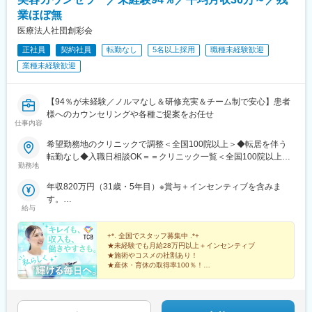
下駅、東池袋駅、日比谷駅、銀座駅、岩本町駅、立川駅、京王八
のアイデアを積極的に取り入れ、新たな商品づくりに反映してい
業ほぼ無
王子駅、高輪台駅、奥沢駅、神奈川駅、平沼橋駅、京急川崎駅、
ます。自社開発の環境があるから、現場の声を柔軟に活かせます♪
石上駅、新越谷駅、宇都宮駅東口駅、新千葉駅、栄町駅(千葉県)、
医療法人社団創彩会
船橋駅、札幌駅、仙台駅(地下鉄)、曽根田駅、栄駅(愛知県)、名古
変更の範囲：会社の定める業務
正社員
契約社員
転勤なし
5名以上採用
職種未経験歓迎
屋駅、西高蔵駅、新豊田駅、新豊橋駅、岐阜駅、新静岡駅、浜松
業種未経験歓迎
駅、三島田町駅、市役所前駅(長野県)、金沢駅、あすなろう四日市
駅、電鉄富山駅・エスタ前駅、福井駅(福井県)、大阪梅田駅(阪神
線)、なんば駅(地下鉄)、高槻駅、梅田駅(地下鉄)、宮之阪駅、大阪
【94％が未経験／ノルマなし＆研修充実＆チーム制で安心】患者
阿部野橋駅、四ツ橋駅、七条駅、四条駅(京都市営)、三宮駅(神戸
様へのカウンセリングや各種ご提案をお任せ
新交通)、山陽姫路駅、田中口駅、八丁堀駅(広島県)、高松築港
仕事内容
駅、高知橋駅、眉山ロープウェイ山麓駅、天神駅、小倉駅(福岡
県)、東比恵駅、鹿児島中央駅、水道町駅、五島町駅、旭橋駅、西
希望勤務地のクリニックで調整＜全国100院以上＞◆転居を伴う
早稲田駅、末広町駅(東京都)、立川南駅、高輪ゲートウェイ駅、九
転勤なし◆入職日相談OK＝＝クリニック一覧＜全国100院以上展
勤務地
品仏駅、新高島駅、東宿郷駅、葭川公園駅、大神宮下駅、大通
開＞＝＝【北海道・東北】旭川駅前院、札幌駅前院、青森院、盛
駅、仙台駅、栄町駅(愛知県)、国際センター駅、日吉町駅、第一通
岡院、秋田院、山形院、仙台駅前院、福島院、郡山院など【関
年収820万円（31歳・5年目）※賞与＋インセンティブを含みま
り駅、三島駅、七ツ屋駅、富山駅、福井城址大名町駅、なんば駅
東】新宿東口院、池袋駅前院、品川院、秋葉原院、町田院、八王
す。
(南海線)、大阪駅、天王寺駅、西大橋駅、五条駅(京都市営)、京都
子院、千葉東口院、柏院、船橋院、川崎院、新横浜院、大宮東口
給与
年収550万円（27歳・2年目）※賞与＋インセンティブを含みま
河原町駅、神戸三宮駅(阪神)、本通駅、高松駅(香川県)、南堀端
院、水戸院、つくば院、宇都宮院、高崎院、前橋院など【中部】
す。
駅、はりまや橋駅、旦過駅、高見橋駅、熊本城・市役所前駅、長
名古屋栄院、岐阜院、静岡院、浜松院、三島院、新潟院、金沢
+*. 全国でスタッフ募集中 .*+
崎駅(長崎県)、美栄橋駅
院、福井院、富山院、長野院、松本院、山梨甲府駅前院など【近
★未経験でも月給28万円以上＋インセンティブ
★施術やコスメの社割あり！
畿】大阪駅前院、天王寺院、京都駅前院、奈良院、姫路院、神戸
★産休・育休の取得率100％！
院、和歌山院、四日市院など【中四国】広島院、福山院、松山
院、高松院、高知院、徳島院、松江院、周南徳山駅ビル院【九
先輩スタッフの94％が未経験からの挑戦！
州・沖縄】福岡博多院、小倉院、佐賀院、長崎院、熊本院、宮崎
美容業界が初めてという方も安心してスキルを身に付け
られます♪
院、鹿児島院、那覇院など※受動喫煙対策あり