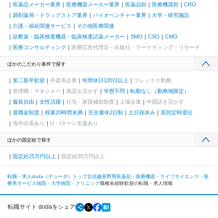
医薬品メーカー業界
医療機器メーカー業界
医薬品卸
医療機器卸
CRO
調剤薬局・ドラッグストア業界
バイオベンチャー業界
大学・研究施設
介護・福祉関連サービス
その他医療関連
診断薬・臨床検査機器・臨床検査試薬メーカー
SMO
CSO
CMO
医療コンサルティング
医療広告代理店・出版社・マーケティング・リサーチ
ほかのこだわり条件で探す
第二新卒歓迎
外資系企業
年間休日120日以上
フレックス勤務
管理職・マネジャー
英語を活かす
学歴不問
転勤なし（勤務地限定）
服装自由
女性活躍
社宅・家賃補助制度
上場企業
中国語を活かす
退職金制度
残業20時間未満
完全週休2日制
土日祝休み
原則定時退社
海外出張あり
U・Iターン支援あり
ほかの固定給で探す
固定給25万円以上
固定給35万円以上
転職・求人doda（デューダ）トップ
北信越
長野県
医薬品・医療機器・ライフサイエンス・医
療系サービス
病院・大学病院・クリニック
職種未経験歓迎の転職・求人情報
転職サイト dodaをシェア