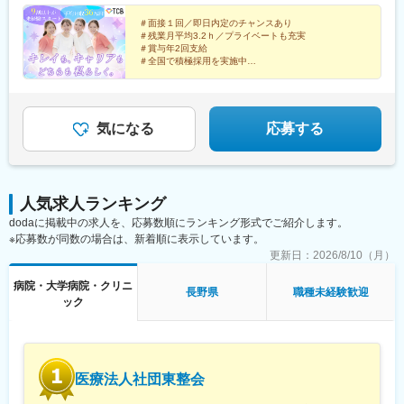
院、長野院、松本院、山梨甲府駅前院 など【近畿】梅田大阪駅
駅、さっぽろ駅、あおば通駅、福島駅(福島県)、郡山駅(福島県)、
前院、大阪阪急梅田駅前院、枚方院、天王寺院、堺院、なんば
＃面接１回／即日内定のチャンスあり
青森駅、盛岡駅、山形駅、秋田駅、矢場町駅、近鉄名古屋駅、金
＃残業月平均3.2ｈ／プライベートも充実
院、心斎橋院、京都駅前院、奈良院、和歌山院、四日市院 など
山駅(愛知県)、豊田市駅、駅前大通駅、名鉄岐阜駅、静岡駅、新浜
＃賞与年2回支給
【中四国】広島院、福山院、松山院、高松院、高知院、徳島院、
松駅、三島広小路駅、長野駅、松本駅、北鉄金沢駅、新潟駅、近
＃全国で積極採用を実施中
松江院、周南徳山駅ビル院 など【九州・沖縄】小倉院、佐賀
鉄四日市駅、電鉄富山駅、福井駅、甲府駅、東梅田駅、大阪難波
全国100院以上を展開する大手美容クリニックだからこ
院、長崎院、熊本院、宮崎院、鹿児島院、那覇院 など【受動喫
駅、高槻市駅、大阪梅田駅(阪急線)、枚方市駅、堺東駅、天王寺駅
そ、「やりがい・高収入・キャリア」のすべてをバラン
煙対策】屋内原則禁煙
前駅、西梅田駅、心斎橋駅、京都駅、烏丸駅、三ノ宮駅、姫路
スよく実現できます！
駅、近鉄奈良駅、和歌山駅、草津駅(滋賀県)、徳山駅、立町駅、福
気になる
応募する
山駅、松江駅、片原町駅(香川県)、松山市駅、蓮池町通駅、徳島
駅、西鉄久留米駅、西鉄福岡駅、平和通駅、博多駅、天神南駅、
鹿児島中央駅前駅、通町筋駅、宮崎駅、長崎駅前駅、佐賀駅、大
分駅、県庁前駅(沖縄県)、新宿西口駅、新宿駅(東京メトロ)、学習
人気求人ランキング
院下駅、東池袋駅、日比谷駅、銀座駅、岩本町駅、立川駅、京王
dodaに掲載中の求人を、応募数順にランキング形式でご紹介します。
八王子駅、高輪台駅、奥沢駅、神奈川駅、平沼橋駅、京急川崎
※応募数が同数の場合は、新着順に表示しています。
駅、石上駅、新越谷駅、宇都宮駅東口駅、新千葉駅、栄町駅(千葉
県)、船橋駅、札幌駅、仙台駅(地下鉄)、曽根田駅、栄駅(愛知県)、
更新日：
2026/8/10（月）
名古屋駅、西高蔵駅、新豊田駅、新豊橋駅、岐阜駅、新静岡駅、
病院・大学病院・クリニ
浜松駅、三島田町駅、市役所前駅(長野県)、金沢駅、あすなろう四
長野県
職種未経験歓迎
ック
日市駅、電鉄富山駅・エスタ前駅、福井駅(福井県)、大阪梅田駅
(阪神線)、なんば駅(地下鉄)、高槻駅、梅田駅(地下鉄)、宮之阪
駅、大阪阿部野橋駅、北新地駅、四ツ橋駅、七条駅、四条駅(京都
市営)、三宮駅(神戸新交通)、山陽姫路駅、田中口駅、八丁堀駅(広
島県)、高松築港駅、高知橋駅、眉山ロープウェイ山麓駅、天神
医療法人社団東整会
駅、小倉駅(福岡県)、東比恵駅、鹿児島中央駅、水道町駅、五島町
駅、旭橋駅、西早稲田駅、末広町駅(東京都)、立川南駅、高輪ゲー