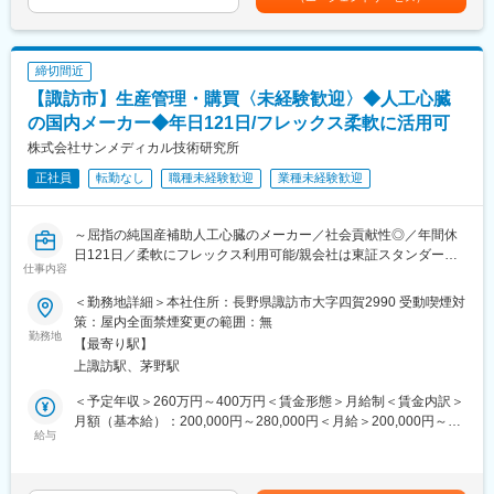
・顧客要望のヒアリング、製品提案
経験7年賃金はあくまでも目安の金額であり、選考を通じて上下す
（3）様々な業界の普段会えない役職者に会える
・見積もり作成
る可能性があります。月給(月額)は固定手当を含めた表記です。
・製品導入後の定期的なアフターフォロー
【企業紹介WEBページ】
・新規訪問
■会社概要
締切間近
https://www.youtube.com/watch?v=Ge4KiEjNYaM
【諏訪市】生産管理・購買〈未経験歓迎〉◆人工心臓
【その他補足情報】
■採用サイト内動画ページ
・長期間の研修を用意しているため職種未経験＆技術的な知識が
の国内メーカー◆年日121日/フレックス柔軟に活用可
https://trim-saiyo.jp/movie/
全く無い方でも立ち上りが可能となっております。
株式会社サンメディカル技術研究所
・正社員登用は前提の採用です。就業態度に問題がなければ原則
変更の範囲：会社の定める業務
正社員
転勤なし
職種未経験歓迎
業種未経験歓迎
登用となり、業界トップクラスシェアを誇る優良企業の正社員と
して安定就業が可能です。（登用率98%、試験やノルマなし）
・業界トップクラスのIoT製品や医療システムに触れる事が可能で
～屈指の純国産補助人工心臓のメーカー／社会貢献性◎／年間休
す。また、販売スキルだけでなく薬局運営コンサルティングのス
日121日／柔軟にフレックス利用可能/親会社は東証スタンダード
キルも習得可能なため市場価値向上が可能です。
仕事内容
上場企業のため安定◎～
【ポジションの魅力】
＜勤務地詳細＞本社住所：長野県諏訪市大字四賀2990 受動喫煙対
■業務内容：
・同社の製品やシステムが、24時間止めてはならない医療現場の
策：屋内全面禁煙変更の範囲：無
当社にて人工心臓の生産管理購買スタッフをお任せします。
勤務地
安心安全や、医療従事者の負担軽減に大きく貢献しています。
【最寄り駅】
・調剤というニッチな分野で、業界トップクラスのシェアを誇る
上諏訪駅、茅野駅
■業務詳細：
製品が多数あります。寡占市場だからこそ、競合製品を使ってい
・部署内では生産管理と購買で担当が分かれており、いずれかを
る顧客からいかにシェアを獲得するか、試行錯誤する面白さがあ
＜予定年収＞260万円～400万円＜賃金形態＞月給制＜賃金内訳＞
お任せする想定です。ご希望やご経験に応じてお任せする業務を
ります。
月額（基本給）：200,000円～280,000円＜月給＞200,000円～
決定いたします。
給与
・同社の営業に決まったマニュアルはなく、自分なりの創意工夫
280,000円＜昇給有無＞有＜残業手当＞有＜給与補足＞■賞与（年
・ゆくゆくは生産管理購買部門の管理職を任せられればお願した
が重要です。また個人だけでなく拠点単位での表彰制度もありチ
2回）■昇給（年1回）賃金はあくまでも目安の金額であり、選考
いと考えています。
ーム一丸で取り組む環境も魅力です。
を通じて上下する可能性があります。月給(月額)は固定手当を含め