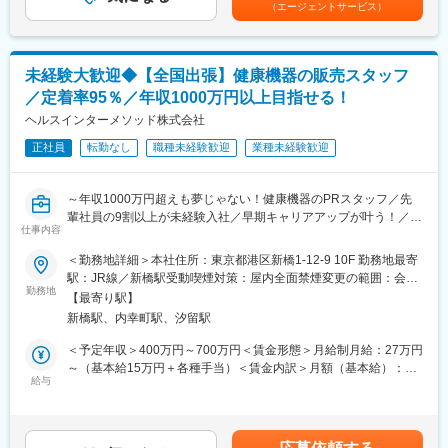
■具体的な業務：
を頂くなど基礎的な知識を身につけてからの現場配属になりま
（エージェントサービス）
◇据付（搬入・組立・調整・取扱い説明）
す。現場配属後も上長や先輩社員との営業動向や勉強会、年次や
◇保守（保守契約・点検契約）
階層別の研修プログラムを用意しているため、継続的に知識習得
◇整備（保守に含まない部品等の交換）
をする環境が整っております。
未経験大歓迎◆【全国出張】健康機器の販売スタッフ
◇修理（故障オンコールを受け訪問し復旧）
※初期研修期間中は会社で手配するビジネスホテルに宿泊していた
だきます。
／定着率95％／年収1000万円以上目指せる！
■取扱う医療機器
ヘルスインターメソッド株式会社
MRI装置、CT装置、X線撮影装置、超音波診断装置、骨密度測定
■キャリアパス
装置等
正社員
転勤なし
職種未経験歓迎
業種未経験歓迎
・マネージャー、本社部門など、長期的に多くのキャリアパスが
ございます。それを実現するための社内制度も大変充実しており
■主なお客様
ます。
～年収1000万円超えも夢じゃない！健康機器のPRスタッフ／先
病院、クリニック等の医療機関
例）GROWプログラム：短期間にて他部署の業務体験が可能／社
輩社員の9割以上が未経験入社／早期キャリアアップが叶う！／社
内公募制度：職種、セクター間の異動を行える制度
仕事内容
員定着率◎～
■業務の魅力：
お客様が満足する製品・サービス・ソリューションを提供するこ
変更の範囲：会社の定める業務
＜勤務地詳細＞本社住所：東京都港区新橋1-12-9 10F 勤務地最寄
【仕事内容】
とで、医療業界の課題を解決し人々の健康や豊かな生活に貢献す
駅：JR線／新橋駅受動喫煙対策：屋内全面禁煙変更の範囲：会社
全国の商業施設や大型スーパー、ドンキ、駐車場内プレハブ会場
ることができます。
勤務地
の定める事業所
【最寄り駅】
などで開催される、
新橋駅、内幸町駅、汐留駅
長期型の“体験イベント” にて、家庭用医療機器の PR・体験サポー
■教育制度：
ト・販売 を行う仕事です。
千葉県柏市にある研修施設でサービスエンジニアとしての研修実
＜予定年収＞400万円～700万円＜賃金形態＞月給制月給：27万円
毎日来場されるお客様の健康をサポートしながら、チームで売場
施の場合があります。また、ビジネス基礎力向上のため富士フイ
～（基本給15万円＋各種手当）＜賃金内訳＞月額（基本給）：
をつくる“イベント営業”。
ルムグループの学び支援を利用したEラーニング受講が可能です。
給与
150,000円固定残業手当/月：70,300円（固定残業時間45時間0分/
その他、状況に応じて各種研修もございます。
月）超過した時間外労働の残業手当は追加支給＜月給＞220,300
【具体的な業務内容】
円（一律手当を含む）＜昇給有無＞有＜残業手当＞有＜給与補足
・イベント会場のブース設営（機材配置・ディスプレイなど）
変更の範囲：会社の定める業務
＞※経験・年齢・能力などを考慮の上決定※年3回、売上の14～