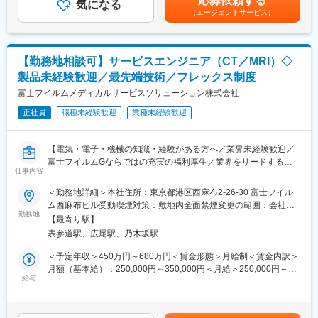
応募依頼する
・健康に関する簡単なヒアリング（肩こり、睡眠、姿勢など）
気になる
20％をインセンティブとして支給※現社員は入社後平均1年で店舗
（エージェントサービス）
・家庭用医療機器の体験サポート（安全確認／使用方法案内）
責任者（店長）へ昇進し月給30万円以上＋歩合給、年収1000万円
・継続して通ってくださるお客様のフォロー
以上のイメージです。※社員の年収例：入社2年目930万円／入社3
・店長が行う健康トークイベントのサポート
年目1420万円賃金はあくまでも目安の金額であり、選考を通じて
・購入希望者へのご案内・成約後フォロー
上下する可能性があります。月給(月額)は固定手当を含めた表記で
【勤務地相談可】サービスエンジニア（CT／MRI）◇
※1日の来場者は平均450名
す。
製品未経験歓迎／最先端技術／フレックス制度
※売込型ではなく「悩みを聞いて寄り添う」スタイルです
富士フイルムメディカルサービスソリューション株式会社
【取り扱う製品】
正社員
職種未経験歓迎
業種未経験歓迎
コスモヘルス社製の家庭用医療機器「プレセンス」
（特許取得／市場トップシェア／安全性や信頼性が認められた確
かな商品）
【電気・電子・機械の知識・経験がある方へ／業界未経験歓迎／
※50～60代のお客様に人気
富士フイルムGならではの充実の福利厚生／業界をリードするメ
※「あなたがいたから買った」と言われることが多い仕事です
仕事内容
ディカル事業の安定基盤】
＜勤務地詳細＞本社住所：東京都港区西麻布2-26-30 富士フイル
【働き方】
■業務内容：
ム西麻布ビル受動喫煙対策：敷地内全面禁煙変更の範囲：会社の
全国出張（4～5ヶ月同じ会場）※3週間以上の長期休暇を年2回取
サービスエンジニアとして、医療機器の据付・保守・修理等を行
勤務地
定める事業所
得可能です！
【最寄り駅】
います。
出張費・住居・光熱費はすべて会社負担
表参道駅、広尾駅、乃木坂駅
作業だけではなく、お客様である医療機関の方々と的確なコミュ
店長＋アシスタント2名ほどのチーム制（常に仲間がそばにいるの
ニケーション、迅速・誠実な対応を行うことで、信頼関係を構築
＜予定年収＞450万円～680万円＜賃金形態＞月給制＜賃金内訳＞
で安心です◎）
していきます。技術者としての知識・能力のみならず、コミュニ
月額（基本給）：250,000円～350,000円＜月給＞250,000円～
ケーション能力も大切なお仕事です。
給与
350,000円＜昇給有無＞有＜残業手当＞有＜給与補足＞※経験・能
【入社後の流れ】
※変更の範囲：会社の定める業務
力等を考慮の上、当社規定により決定します。■給与改定：年1回
・5日間の基礎研修（製品／接客／ロープレ）
■賞与：年2回（7月、12月）賃金はあくまでも目安の金額であ
・店長同行のOJT
■具体的な業務：