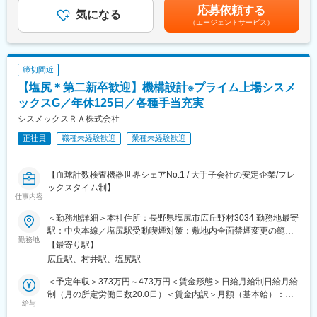
た表記です。
応募依頼する
■組織について：
気になる
【同社について】
（エージェントサービス）
・生産管理購買部門への配属を予定しています。
当社は売上高256億円、全国77拠点、従業員数570名規模を誇る調
・トータル8人（内女性4名）。
剤機器メーカーです。1971年創業と半世紀以上歴史をもち、特に
・部長、課長、主事が1名ずつおります。50歳代30%、40歳代が
1980年代から他社に先駆けてスウェーデンなどヨーロッパに販売
20%、30歳代以下50%です。
網を拡大してきました。国内だけでなく、海外での売上も安定的
締切間近
・生産管理・物流担当4名、調達担当3名と分担して業務を担当し
に伸びているため経営が安定しています。
【塩尻＊第二新卒歓迎】機構設計※プライム上場シスメ
ております。
ックスG／年休125日／各種手当充実
■業務の魅力
変更の範囲：会社の定める業務
シスメックスＲＡ株式会社
・人の命に関わる製品を扱うため、大変やりがいのあるポジショ
正社員
職種未経験歓迎
業種未経験歓迎
ンです。
・フレックス勤務制度がございます。活用事例も多く柔軟に勤務
いただける環境です。
【血球計数検査機器世界シェアNo.1 / 大手子会社の安定企業/フレ
ックスタイム制】
■当社の魅力：
仕事内容
◇屈指の純国産補助人工心臓のメーカー
当社は検体検査分野にて世界190カ国以上に事業を展開するシス
・当社は東証スタンダード上場企業ハイレックスコーポレーショ
＜勤務地詳細＞本社住所：長野県塩尻市広丘野村3034 勤務地最寄
メックス株式会社の関係会社として、安定成長を続けている企業
ングループの一員で、研究開発から、製造、販売、サービスまで
駅：中央本線／塩尻駅受動喫煙対策：敷地内全面禁煙変更の範
です。
勤務地
の全工程を国内に有する屈指の純国産補助人工心臓のメーカーで
囲：会社の定める事業所
【最寄り駅】
2025年新工場稼働に伴い人員拡大および企業としての組織体制強
す。
広丘駅、村井駅、塩尻駅
化のための採用となります。
・多くの患者様に使っていただけるように、ご使用患者様のQOL
を高められるように、製品開発を進めております。
＜予定年収＞373万円～473万円＜賃金形態＞日給月給制日給月給
■業務内容：
・補助人工心臓の分野で産官学協同開発体制を構築し、独自のマ
制（月の所定労働日数20.0日）＜賃金内訳＞月額（基本給）：
経験・適正・習熟度を踏まえ、下記業務の中からどの業務を担当
給与
イクロメカトロニクス技術を駆使して研究開発を推進していま
235,000円～315,000円/月20日間勤務想定＜想定月額＞235,000円
いただくかを決定します。