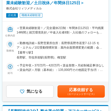
変更の範囲：会社の定める業務
業未経験歓迎／土日祝休／年間休日125日＞
「やさしさの発想」「幸せのカタチ」をコンセプトに、入浴する
方、介護する方それぞれに「やさしい」ご提案で常にもっと「幸
株式会社リィツメディカル
せ」なカタチを追及しています。寝た姿勢で入浴するタイプや腰
正社員
職種未経験歓迎
かけた姿勢で入浴するタイプなど、様々なシーンで対応できる製
品を開発しています。
＜営業未経験歓迎！／完全週休2日制・年間休日125日・平均残業
■教育制度：
14時間と就労環境良好／中途入社者8割・入社後のフォローも充
基本的には先輩社員とOJTで学ぶ機会があります。営業のメンバ
仕事内容
実＞
ーや技術職の方と協力して業務を行うことが多い為、中途入社の
■業務内容：
＜勤務地詳細＞長野営業所住所：長野県長野市若里7-12-15 モ
方も安心して働くことができる職場環境です。
業界トップシェアを誇る眼科ディーラーである同社にて、眼科医
ア・エテルノ102受動喫煙対策：屋内全面禁煙変更の範囲：会社
実際に入社された方々も、製造職や自動車整備士、機械の保全メ
療機器の販売・メンテナンスを中心に、クリニックの新規開業ま
勤務地
の定める事業所
ンテナンスなど、未経験の方も多く活躍されております。
【最寄り駅】
で眼科専門商社としてトータル的なサポートをご担当いただきま
長野駅、市役所前駅(長野県)、権堂駅
す。
■業務のやりがい：
・営業手法：ルート営業
＜予定年収＞370万円～420万円＜賃金形態＞月給制補足事項なし
・当社が最も力を入れていることがメンテナンスです。顧客から
・担当数：15社～20社程度
＜賃金内訳＞月額（基本給）：135,000円その他固定手当/月：
の信頼が厚い理由も、サポート体制の手厚さによるもので、そこ
・営業先：病院（大学病院・総合病院・開業医など）
給与
68,335円固定残業手当/月：72,810円（固定残業時間45時間0分/
に携わることができるのは非常にやりがいを感じられます。
・取り扱い製品：眼科診療に関わる診断機、治療器、システム、
月）超過した時間外労働の残業手当は追加支給＜月給＞276,145
・身体が不自由な方や高齢者の方、介助する方が安全に製品を利
消耗品等
円（一律手当を含む）＜昇給有無＞有＜残業手当＞有＜給与補足
用するための提案や対応の積み重ねが、介護現場の一助になりま
・担当エリア：長野
＞※上記下限年収より精勤手当、営業日当が規定により別途支給さ
す。
応募依頼する
※宿泊を伴う出張は基本的にございません。営業車にて移動しま
気になる
れます。■その他固定手当：営業手当：33,500円＋調整手当：
・高齢化が進む中で、今後も需要が安定しており、長期的に腰を
（エージェントサービス）
す。
28435円■昇給：年1回（4月）■賞与：年2回（7月、12月）■イン
据えて働くことができる環境です。
センティブ：あり賃金はあくまでも目安の金額であり、選考を通
■入社後の流れ：
じて上下する可能性があります。月給(月額)は固定手当を含めた表
変更の範囲：会社の定める業務
※業界・営業未経験の方もご安心下さい！
記です。