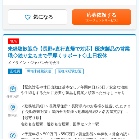
す。
～315,000円＜昇給有無＞有＜残業手当＞有＜給与補足＞※上記年
◇新製品の機構設計
収は、通勤手当、超過勤務手当、教育手当を含まない金額です。※
◇既存製品のコストダウン、品質改善、生産維持目的の機構設計
◇植込み型補助人工心臓「EVAHEART」
給与詳細は前職を考慮の上決定します。■昇給：年1回（4月）■賞
応募依頼する
◇試作組立および評価
気になる
・当社では2005年5月に海外に先駆けて日本で臨床試験を開始し
与：年2回（7月、12月）■モデル年収 担当 35歳：513
（エージェントサービス）
◇取扱説明書、サービスマニュアル、資料準備
「EVAHEART」という植込み型補助人工心臓を20年の歳月をかけ
万円 担当 30歳：453万円 担当 25歳：398万円 賃金は
て開発しました。
あくまでも目安の金額であり、選考を通じて上下する可能性があ
■ご入社後について
・この装置により、末期心不全患者の血液循環を補助し、心臓移
ります。月給(月額)は固定手当を含めた表記です。
入社後は、、、
植までの期間をつなぎ、患者様の命や健康生活の質を支えます。
NEW
専門教育などを研修を受講いただきながら、当社の製品や仕事の
未経験歓迎◎【長野※直行直帰で対応】医療製品の営業
流れを把握、習得いただきます。また、業務の社内ルール（業務
基準）を理解頂きます。その後先輩社員のもとでＯＪＴにて実務
職◇独り立ちまで手厚くサポート◇土日祝休
変更の範囲：会社の定める業務
を習得いただきます。
メドライン・ジャパン合同会社
上記以外に個人面談等も実施しながら、手厚くキャッチアップの
正社員
職種未経験歓迎
業種未経験歓迎
フォローをいたします。
■評価制度：
【緊急対応や休日出勤は基本なし／年間休日126日／安全な治療
目標管理に基づく評価制度を導入しています。設定した目標につ
や手術をするために必要な製品を提案／頑張った分はしっかり評
いて、定量・定性的に評価が行なわれており、自己評価と成果を
仕事内容
価／幅広い商品を取り扱うグローバル企業】
加味し、課題推進度や実績を振り返ります。評価体制が明確なた
め、給与や昇格を通して仕事の手応えを感じられる環境です。
＜勤務地詳細1＞長野県住所：長野県内のお客様を担当いただきま
■業務内容：
す 受動喫煙対策：屋内全面禁煙＜勤務地詳細2＞名古屋支店住
営業担当として、長野県内の医療機関に対し、手術用消耗品など
勤務地
■当社の特徴：
所：愛知県名古屋市中村区名駅南2-10-22 メットライフ名駅南ビ
【最寄り駅】
の提案・販売活動を担っていただきます。
当社は、シスメックス株式会社（東京証券取引所 プライム市場
ル3F 受動喫煙対策：屋内全面禁煙変更の範囲：会社の定める事業
名鉄名古屋駅、近鉄名古屋駅、国際センター駅
・提案先：主に手術室の看護師や病院用度課（事務）、時には医
上場）の関係会社として、 医療機器の開発・生産を行っている企
所（リモートワーク含む）
師など
業です。
＜予定年収＞500万円～550万円＜賃金形態＞年俸制＜賃金内訳＞
・取扱い商材：手術で用いる手術用キット、不織布、手袋などの
「検体搬送システム」を主に取り扱っており、「検体検査装置」