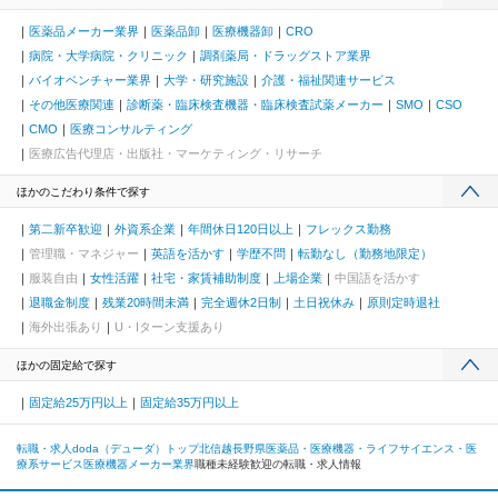
医薬品メーカー業界
医薬品卸
医療機器卸
CRO
病院・大学病院・クリニック
調剤薬局・ドラッグストア業界
バイオベンチャー業界
大学・研究施設
介護・福祉関連サービス
その他医療関連
診断薬・臨床検査機器・臨床検査試薬メーカー
SMO
CSO
CMO
医療コンサルティング
医療広告代理店・出版社・マーケティング・リサーチ
ほかのこだわり条件で探す
第二新卒歓迎
外資系企業
年間休日120日以上
フレックス勤務
管理職・マネジャー
英語を活かす
学歴不問
転勤なし（勤務地限定）
服装自由
女性活躍
社宅・家賃補助制度
上場企業
中国語を活かす
退職金制度
残業20時間未満
完全週休2日制
土日祝休み
原則定時退社
海外出張あり
U・Iターン支援あり
ほかの固定給で探す
固定給25万円以上
固定給35万円以上
転職・求人doda（デューダ）トップ
北信越
長野県
医薬品・医療機器・ライフサイエンス・医
療系サービス
医療機器メーカー業界
職種未経験歓迎の転職・求人情報