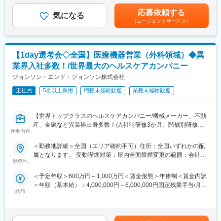
https://www.fujifilm.com/jp/ja/healthcare/healthcare-it/it-
近しい内容も学んでいただきます。
歳/750万円(入社8年・経験11年、手当含)：月給37万円賃金はあく
imaging/enterprise-pacs
■その後は、OJTにて先輩社員の営業に同行していただき、独り立
応募依頼する
気になる
までも目安の金額であり、選考を通じて上下する可能性がありま
ちまでは半年～1年程度を想定しております。
（エージェントサービス）
す。月給(月額)は固定手当を含めた表記です。
■仕事内容
医療機器や画像ネットワークシステムの設置、立ち上げ、定期点
【ワークライフバランスを重視した働き方】
検、トラブル対応など。医療現場の「安全とスピード」を守るプ
■年休120日・土日祝休み・月残業18時間程でワークライフバラン
【1day選考会◇全国】医療機器営業（外科領域）◆異
ロフェッショナルです。
スが整う環境です。2024年度年間休暇は120日となっておりま
す。
業界入社多数！/世界最大のヘルスケアカンパニー
■研修制度
■また、有給も【平均取得日数9.7日/年】と取得しやすい環境とな
ジョンソン・エンド・ジョンソン株式会社
入社後は、小田原にある研修センターにて、機械の解体・組み立
っております。
てなどの基礎技術を学び、先輩社員とのOJTを通じて、現場での
正社員
5名以上採用
職種未経験歓迎
業種未経験歓迎
■業務に慣れてきたら、直行直帰・リモートも併用しながら柔軟に
実務に慣れていただきます。上記のとおり実機を用いたトレーニ
働くことができます。
ングなどから必要なスキルを段階的に習得できますので、整備士
【世界トップクラスのヘルスケアカンパニー/機械メーカー、不動
の方は早くキャッチアップいただけます！
【商品企画も可能です！】
産、金融など異業界出身多数！/入社時研修3か月、階層別研修な
※その他年間研修カリキュラムがあり、成熟度に応じて参加可能
■お客様のリアルな声を一番よく知る営業社員。当社では営業社員
仕事内容
ど手厚い研修体制/キャリアパス充実/圧倒的な製品力/業界トップ
のアイデアを積極的に取り入れ、新たな商品づくりに反映してい
シェアの製品多数/インセンティブ制度/入社想定日：2026年10月1
■働き方の魅力
ます。自社開発の環境があるから、現場の声を柔軟に活かせます♪
＜勤務地詳細＞全国（エリア確約不可）住所：全国いずれかの配
日】
フレックス制度を導入しており、午前・午後の半休制度もあるた
属となります。 受動喫煙対策：屋内全面禁煙変更の範囲：会社の
め、柔軟な働き方が可能です。さらに、担当エリアが狭いため、
勤務地
変更の範囲：会社の定める業務
定める事業所
★自分の提案が、医療現場の課題解決に繋がる営業職です！
各エンジニアの負担を軽減し、バランスの取れたワークライフを
＜予定年収＞600万円～1,000万円＜賃金形態＞年俸制＜賃金内訳
★個人の裁量が大きく、年齢・性別関係・社歴関係なく活躍でき
実現できます。
＞年額（基本給）：4,000,000円～6,000,000円固定残業手当/月：
る環境です！
休日・夜間の問い合わせはコールセンター対応であり、メリハリ
給与
50,000円～65,000円（固定残業時間20時間0分/月）超過した時間
★研修制度が非常に手厚く、医療機器営業のキャリア形成には最
をつけて働くことが可能です。（当番制あり）
外労働の残業手当は追加支給＜月額＞383,333円～565,000円（12
適な環境です！
分割）（一律手当を含む）＜昇給有無＞有＜残業手当＞有＜給与
■待遇
補足＞※ご経験やスキルを考慮し決定いたします。※上記はインセ