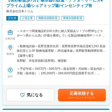
【長野駅徒歩7分】整水器の設置・アフターサービス※
・会社の研修プログラム並びに取引先メーカーでの研修を通して
プライム上場/シェアトップ級/インセンティブ有
取引先の困りごとをアシストするために必要な知識・情報を習得
していただきます。
株式会社日本トリム
・その他、社会人としての基本的なビジネスマナーを学んだり、
正社員
上場企業
職種未経験歓迎
業種未経験歓迎
上司の営業に同行（OJT）して現場の知見や経験を得たりと、自
己学習のみならず、支店メンバーの助けを借りながら学べる環境
が整っています。
～スポーツ関連施設約100カ所に納入実績あり！プロ野球などス
ポーツ界からも高い評価を獲得している製品/積極採用中！ベテラ
■キャリアパス：
仕事内容
ンまで歓迎！～
実績や成果を正当に評価される環境でキャリアアップが可能で
＜勤務地詳細＞長野営業所住所：長野県長野市南石堂町1293 長栄
す。30代での所長登用実績も多数あります。
担当地域のお客様へ訪問し、当社が提供する整水器の設置～商品
南石堂ビル3F 勤務地最寄駅：JR信越本線／長野駅受動喫煙対策：
の取扱説明をお任せします。担当業務は設置、取扱説明がメイン
勤務地
屋内全面禁煙変更の範囲：会社の定める事業所
■入社実績：
【最寄り駅】
となりますが、それに付帯するアフターサービスも担当します。
直近中途でご入社された方に関して「ドラッグストアでの店舗ス
長野駅、市役所前駅(長野県)、権堂駅
なお設置する整水器は当社が受注したものになり、新規開拓営業
タッフ」「地銀での個人向け窓口営業」ご経験の方等がおられま
はございません。
＜予定年収＞340万円～600万円＜賃金形態＞月給制＜賃金内訳＞
す。充実した研修制度で未経験からでも活躍できる環境が整って
・1日あたりの訪問件数目安：4～5件程度を訪問（1件あたり30分
月額（基本給）：185,000円～289,000円固定残業手当/月：
おります。
～2時間程度）
給与
54,000円～131,000円（固定残業時間40時間0分/月）超過した時
・アポイントは自己管理のスタイルです。自身の業務量に合わせ
間外労働の残業手当は追加支給＜月給＞239,000円～420,000円
■組織構成：
て、個別にアポイントを取ります。
（一律手当を含む）＜昇給有無＞有＜残業手当＞有＜給与補足＞■
営業職 男性2名、事務職 女性1名の方が在籍しています。
※機械電気系に関するご経験をお持ちでない方も歓迎します。入社
賞与：年2回■昇給：年1回賃金はあくまでも目安の金額であり、
応募依頼する
後は営業同行や取付同行を経て未経験の方でも３か月程度で簡単
気になる
選考を通じて上下する可能性があります。月給(月額)は固定手当を
■社風：
（エージェントサービス）
な取付作業ができる様になります。
含めた表記です。
・「笑顔あふれる職場」を掲げる社風に加え、各営業所を
CEO（代表取締役）自ら定期的に訪問するなど、風通しの良い会
社です。