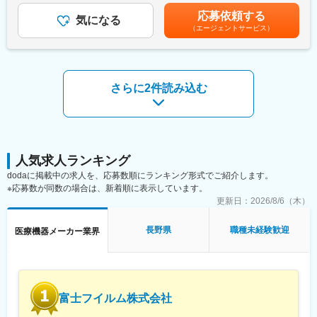
・当社検査機器の新規据付
でのご経験に応じ、決定します。賃金はあくまでも目安の金額で
応募依頼する
・ユーザー（臨床検査技師）に対する機器の操作説明
気になる
あり、選考を通じて上下する可能性があります。月給(月額)は固定
（エージェントサービス）
・当社検査機器の保守点検
手当を含めた表記です。
・緊急修理対応
・保守点検のスケジューリング、作業報告書の作成
※保守点検は契約締結や請求業務はありますが、契約目標などの予
算はありません。
さらに2件読み込む
※緊急時の一次対応はコールセンターが対応です。二次対応として
後日修理に訪問することがメインとなります。
■担当製品・環境：
医療機関や検査センターで使用される臨床検査機器になります。
顧客から圧倒的な知名度があるだけでなく、業務を通して顧客と
人気求人ランキング
深く接点を持てるため、営業職など社内連携を通して、顧客の検
dodaに掲載中の求人を、応募数順にランキング形式でご紹介します。
査の質や生産性向上に貢献することができます。実際に本ポジシ
※応募数が同数の場合は、新着順に表示しています。
ョンからの声で製品改良に繋がった事例が複数あり、オープンな
更新日：
2026/8/6（木）
環境、かつチーム全員で協力・分担する環境があります。
長野県
職種未経験歓迎
医療機器メーカー業界
■働き方：
・月平均残業時間は20時間程度
・機器の新規設置は夕方～夜にかけて行うケースが月に数回あり
得ます。また大型連休など、医療機関がお休みの際に作業が集中
します。夜間/休日の対応は週単位でチームで当番制で行ってお
富士フイルム株式会社
り、特定の人員が多くならないようにしています。また、当番や
緊急対応などで夜間/休日勤務を行なった場合は翌日半休や代休な