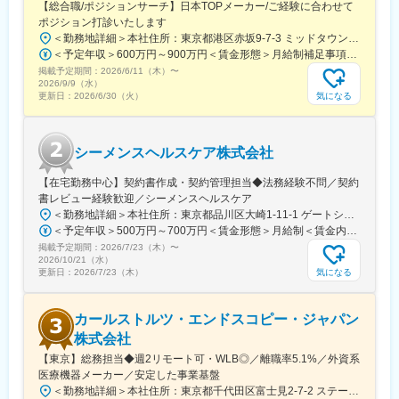
【総合職/ポジションサーチ】日本TOPメーカー/ご経験に合わせて
どを必ず取得いただくのが前提です。
ポジション打診いたします
＜勤務地詳細＞本社住所：東京都港区赤坂9-7-3 ミッドタウン・ウェスト勤務地最寄駅：東京メトロ日比谷線／都営大江戸線／六本木駅受動喫煙対策：敷地内全面禁煙変更の範囲：会社の定める事業所（リモートワーク含む）
■研修体制：
＜予定年収＞600万円～900万円＜賃金形態＞月給制補足事項なし＜賃金内訳＞月額（基本給）：300,000円～500,000円＜月給＞300,000円～500,000円＜昇給有無＞有＜残業手当＞有賃金はあくまでも目安の金額であり、選考を通じて上下する可能性があります。月給(月額)は固定手当を含めた表記です。
入社後6か月間は東京本社での研修を予定しております。（遠方の
掲載予定期間：
方は住居を手配します。）取り扱い製品数は多いですが、支店配
2026/6/11（木）
〜
2026/9/9（水）
属後も先輩社員との同行を通して業務習得していただくため、業
気になる
更新日：
2026/6/30（火）
界未経験であっても一人立ちできるよう研修体制を整えておりま
す。
シーメンスヘルスケア株式会社
変更の範囲：会社の定める業務
【在宅勤務中心】契約書作成・契約管理担当◆法務経験不問／契約
書レビュー経験歓迎／シーメンスヘルスケア
＜勤務地詳細＞本社住所：東京都品川区大崎1-11-1 ゲートシティ大崎ウエストタワー勤務地最寄駅：JR線／大崎駅受動喫煙対策：屋内全面禁煙変更の範囲：会社の定める事業所（リモートワーク含む）
＜予定年収＞500万円～700万円＜賃金形態＞月給制＜賃金内訳＞月額（基本給）：250,000円～500,000円＜月給＞250,000円～500,000円＜昇給有無＞有＜残業手当＞有＜給与補足＞※給与詳細は経験・能力・前職給与等を踏まえて決定致します。■昇給：年1回（10月）■賞与：年2回（6月・12月）賃金はあくまでも目安の金額であり、選考を通じて上下する可能性があります。月給(月額)は固定手当を含めた表記です。
掲載予定期間：
2026/7/23（木）
〜
2026/10/21（水）
気になる
更新日：
2026/7/23（木）
カールストルツ・エンドスコピー・ジャパン
株式会社
【東京】総務担当◆週2リモート可・WLB◎／離職率5.1%／外資系
医療機器メーカー／安定した事業基盤
＜勤務地詳細＞本社住所：東京都千代田区富士見2-7-2 ステージビルディング8F勤務地最寄駅：JR総武線／飯田橋駅受動喫煙対策：屋内全面禁煙変更の範囲：会社の定める事業所（リモートワーク含む）