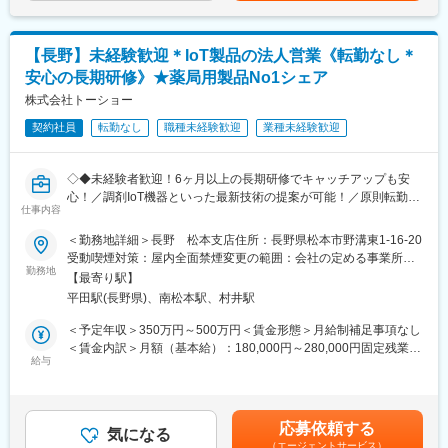
業手法を行います。また、アフターサービスの一環としてお客様
定■実績に応じてインセンティブが付きます。賃金はあくまでも目
わせ、図面一枚でのワンストップサービスを提供しております。
宅への機器取付も行います。(取付：1か月5～10件程度)入社後は
安の金額であり、選考を通じて上下する可能性があります。月給
トレーナーがつき同行や実践を通して研修いたしますので、安心
(月額)は固定手当を含めた表記です。
変更の範囲：会社の定める業務
【長野】未経験歓迎＊IoT製品の法人営業《転勤なし＊
して業務を頂けます。※TELアポや飛び込み営業はありません
安心の長期研修》★薬局用製品No1シェア
【求人ポイント◎】
株式会社トーショー
■営業経験者の方に加え、未経験の方も歓迎です。異業種・営業未
契約社員
転勤なし
職種未経験歓迎
業種未経験歓迎
経験から入社された方も多数活躍中です。
■成績等に応じて若くしてのキャリアアップが可能です。(30代で
の支店長登用実績多数あり)
◇◆未経験者歓迎！6ヶ月以上の長期研修でキャッチアップも安
■インセンティブ制度／販売キャンペーンがあり、業績(販売台数)
心！／調剤IoT機器といった最新技術の提案が可能！／原則転勤は
を正当に評価されます。(ハイプレイヤーの方だと40～50万円／月
仕事内容
無いため特定エリアで就業されたい方も歓迎！社会貢献性の高い
のインセンティブを獲得されている方もおられます。)
仕事◆◇
＜勤務地詳細＞長野 松本支店住所：長野県松本市野溝東1-16-20
■転勤は基本的にありません。(管理職になった場合、打診可能性
受動喫煙対策：屋内全面禁煙変更の範囲：会社の定める事業所
はありますが意向に沿います。)
【はじめに】
勤務地
（リモートワーク含む）
■担当エリアは配属先及び周辺都道府県となります。
【最寄り駅】
既存のお客様である調剤薬局やドラッグストアに対して、主力製
平田駅(長野県)、南松本駅、村井駅
品である全自動調剤分包機などの調剤IoT機器を販売いただく職種
【中途入社者アンケート】
となります。
＜予定年収＞350万円～500万円＜賃金形態＞月給制補足事項なし
■入社を決めた理由
IoT製品の販売スキルの市場価値は上昇の一途を辿っており、同社
＜賃金内訳＞月額（基本給）：180,000円～280,000円固定残業手
（1）社会貢献できる・お客様に喜んで頂ける
で得られるスキルも例外ではありません。完全未経験から市場価
給与
当/月：40,000円～70,000円（固定残業時間33時間0分/月）超過し
（2）安定性・信頼性
値を高める事ができる貴重な求人となります。
た時間外労働の残業手当は追加支給＜月給＞220,000円～350,000
（3）面接官・人
円（一律手当を含む）＜昇給有無＞有＜残業手当＞有＜給与補足
■働いてみて感じた魅力
【業務概要】
＞※給与詳細は、年齢・スキルを考慮し決定します。■昇給：年1
（1）人間関係が良い、先輩が親切
応募依頼する
・提案資料作成
気になる
回■賞与：年2回年収420万円／30歳 経験5年年収500万円／32歳
（2）社会貢献できる、客様に喜んで頂ける・応援頂ける
（エージェントサービス）