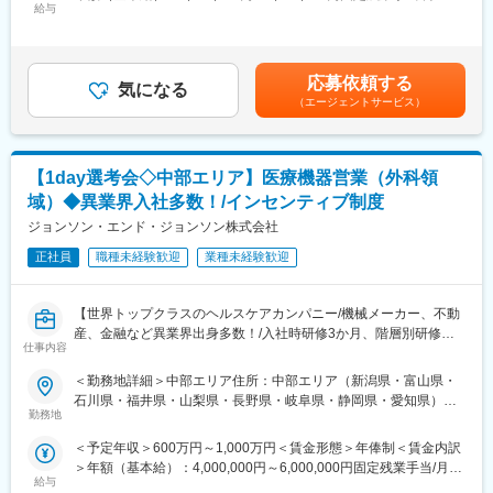
策：屋内全面禁煙変更の範囲：会社の定める事業所
・住宅手当・扶養手当あり
給与
50,000円～65,000円（固定残業時間20時間0分/月）超過した時間
適な環境です！
・産休育休：女性取得率100%、男性も多数取得
外労働の残業手当は追加支給＜月額＞383,333円～565,000円（12
分割）（一律手当を含む）＜昇給有無＞有＜残業手当＞有＜給与
■業務詳細
■アルケアについて：
補足＞※ご経験やスキルを考慮し決定いたします。※上記年収はイ
担当エリアの病院（主に医師）に対し、当社にて扱っている製品
応募依頼する
「医療者の負担を軽くしたい」「患者さんにより良い医療を届け
気になる
ンセンティブを含む金額です。賃金はあくまでも目安の金額であ
を提案していただきます。医師のニーズを掘り下げた上で解決に
（エージェントサービス）
たい」という想いから、70年前に国内初の“スピードギプス”を開
り、選考を通じて上下する可能性があります。月給(月額)は固定手
最適なソリューションを提案する、コンサルティングのような営
発。
当を含めた表記です。
業スタイルになります。
看護師が時間をかけて作らなければならなかったギプス包帯を革
＜具体的な業務内容＞
新し、日本の骨折治療にイノベーションを起こしました。
【1day選考会◇中部エリア】医療機器営業（外科領
・担当する製品の提案、技術サポート（手術の立会いあり）
その“現場に寄り添う精神”は今も変わらず、助け合いの文化と患者
・最新の医療関連情報の提供、医療機関へのサポート（勉強・セ
域）◆異業界入社多数！/インセンティブ制度
さんへの真摯な姿勢が根付いた会社です。
ミナーの主催など）
ジョンソン・エンド・ジョンソン株式会社
・販売代理店へのサポート
変更の範囲：会社の定める業務
・各種学会への参加
正社員
職種未経験歓迎
業種未経験歓迎
■事業部について：
【世界トップクラスのヘルスケアカンパニー/機械メーカー、不動
オーソペディックス事業本部は、整形領域で使用されるインプラ
産、金融など異業界出身多数！/入社時研修3か月、階層別研修な
ント製品を取り扱っています。整形領域の中でありとあらゆる疾
仕事内容
ど手厚い研修体制/キャリアパス充実/圧倒的な製品力/業界トップ
患を網羅しているという他社にはない強みを持った事業部です。
シェアの製品多数/インセンティブ制度/入社想定日：2026年10月1
＜勤務地詳細＞中部エリア住所：中部エリア（新潟県・富山県・
日】
■研修・教育：
石川県・福井県・山梨県・長野県・岐阜県・静岡県・愛知県）を
業界や企業、製品に関して知識を深めるため、3ヶ月程度の初期研
勤務地
担当 ※詳細は入社後に決定受動喫煙対策：屋内全面禁煙変更の範
★自分の提案が、医療現場の課題解決に繋がる営業職です！
修（東京本社で実施予定）がございます。座学のみならず実際に
囲：会社の定める事業所
＜予定年収＞600万円～1,000万円＜賃金形態＞年俸制＜賃金内訳
★個人の裁量が大きく、年齢・性別関係・社歴関係なく活躍でき
機器にも触れていただくなど、基礎的な知識・スキルをインプッ
＞年額（基本給）：4,000,000円～6,000,000円固定残業手当/月：
る環境です！
トしてから現場へ配属となります。配属後についてもOJT研修な
給与
50,000円～65,000円（固定残業時間20時間0分/月）超過した時間
★研修制度が非常に手厚く、医療機器営業のキャリア形成には最