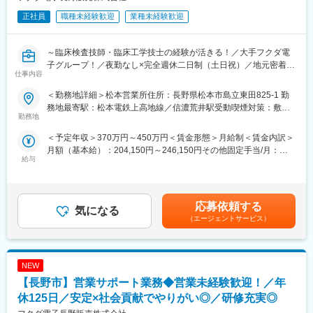
正社員
職種未経験歓迎
業種未経験歓迎
～臨床検査技師・臨床工学技士の経験が活きる！／大手フクダ電
子グループ！／夜勤なし×完全週休二日制（土日祝）／地元密着×
仕事内容
上場G！腰を据えて働ける環境／社会貢献にも繋がるやりがいあ
るお仕事～
＜勤務地詳細＞松本営業所住所：長野県松本市島立東田825-1 勤
務地最寄駅：松本電鉄上高地線／信濃荒井駅受動喫煙対策：敷地
■職務概要
勤務地
内全面禁煙変更の範囲：会社の定める事業所
フクダ電子グループの一員として、病院・クリニックなどの医療
＜予定年収＞370万円～450万円＜賃金形態＞月給制＜賃金内訳＞
機関に向けた**営業サポート業務**をメインに**医療機器の法人営
月額（基本給）：204,150円～246,150円その他固定手当/月：
業（既存顧客中心）**もお任せします。
給与
3,500円固定残業手当/月：34,640円～41,640円（固定残業時間20
【 具体的な業務内容 】
時間0分/月）超過した時間外労働の残業手当は追加支給＜月給＞
・営業担当と同行して営業サポート
242,290円～291,290円（一律手当を含む）＜昇給有無＞有＜残業
・担当エリアの医療機関への定期訪問
手当＞有＜給与補足＞■昇給：年1回■賞与：年2回（7月・12月）※
・医療機器のご案内、情報提供
応募依頼する
気になる
過去実績計4.0ヶ月分（業績によって変動）■インセンティブ手当
・医療現場の課題やニーズに応じた製品・サービスの提案
（エージェントサービス）
（報奨金）別途支給■地域手当：3,500円■資格手当あり賃金はあ
・製品導入時のデモンストレーション、使用方法の説明
くまでも目安の金額であり、選考を通じて上下する可能性があり
・簡単な問い合わせ対応（専門的な修理・点検は別部署が担当）
ます。月給(月額)は固定手当を含めた表記です。
※新規飛び込み営業はなく、既存のお客様との関係構築が中心で
NEW
す。
【長野市】営業サポート業務◆営業未経験歓迎！／年
～ 臨床検査技師・臨床工学技士をどう活かせる？ ～
休125日／安定×社会貢献でやりがい◎／研修充実◎
お客様は医療機関に在籍の医師や看護師、臨床検査技師、臨床工