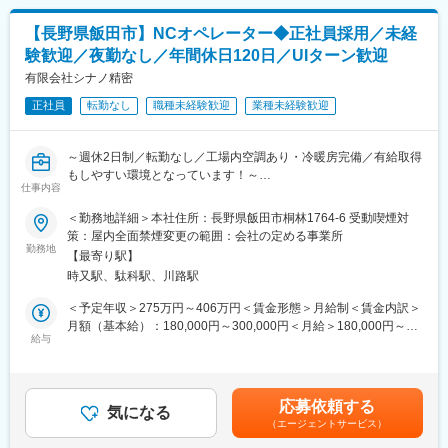
【業務詳細】
【長野県飯田市】NCオペレーター◆正社員採用／未経
（1）メンテナンス契約を締結していただいているお客様に定期的
験歓迎／夜勤なし／年間休日120日／UIターン歓迎
に伺って機械の状態を確認調整する業務
（2）メンテナンス契約の有無に関わらず全ての機械トラブルに対
有限会社シナノ精密
する緊急対応
正社員
転勤なし
職種未経験歓迎
業種未経験歓迎
（3）新しい機械を導入する際の導入設置作業
（4）メンテナンスに関する書類作成（保守契約更新、修理履歴・
機器状態報告書など）
～週休2日制／転勤なし／工場内空調あり・冷暖房完備／有給取得
もしやすい環境となっています！～
【ポジションの魅力】
仕事内容
・長期間の研修を用意しているため職種未経験＆技術的な知識が
■採用背景：
＜勤務地詳細＞本社住所：長野県飯田市桐林1764-6 受動喫煙対
全く無い方でも立ち上りが可能となっております。
今後の組織強化に向けた募集になります。
策：屋内全面禁煙変更の範囲：会社の定める事業所
・業界トップクラスのIoT製品や医療システムに触れる事が可能で
勤務地
す。また、製品知識だけでなくメンテナンススキルも習得可能な
【最寄り駅】
■仕事内容：
ため市場価値向上が可能です。
時又駅、駄科駅、川路駅
NCオペレーターの業務をお任せします。
・正社員登用は前提の採用です。就業態度に問題がなければ原則
加工図面からNC旋盤の段取り（どのサイズの具材をどの順序で加
＜予定年収＞275万円～406万円＜賃金形態＞月給制＜賃金内訳＞
登用となり、業界トップクラスシェアを誇る優良企業の正社員と
工していくのかなど）を行って頂き、機械操作をして頂きます。
月額（基本給）：180,000円～300,000円＜月給＞180,000円～
して安定就業が可能です。（登用率98%、試験ノルマなし）
給与
300,000円＜昇給有無＞有＜残業手当＞有＜給与補足＞※年齢等考
■組織構成：
慮の上、決定いたします。■昇給：あり■賞与：年2回（計2.40ヶ
【同社の魅力】
現在、6名（女性1名、男性5名）が担当しており、50代2名・40代
月分※前年度実績）賃金はあくまでも目安の金額であり、選考を通
◆医療業界に貢献：
2名・30名2名と幅広い世代の社員が活躍をしています。中途で入
じて上下する可能性があります。月給(月額)は固定手当を含めた表
最新のIoT技術に注力しており、これまで人の手でアナログに行わ
応募依頼する
社された社員もいるため、新しく入社される方にも馴染みやすい
気になる
記です。
れていた薬剤管理を、全自動で管理、調整、計測、分包まで対応
（エージェントサービス）
環境となっています。
可能にしました。当社の製品やシステムが、24時間止めてはなら