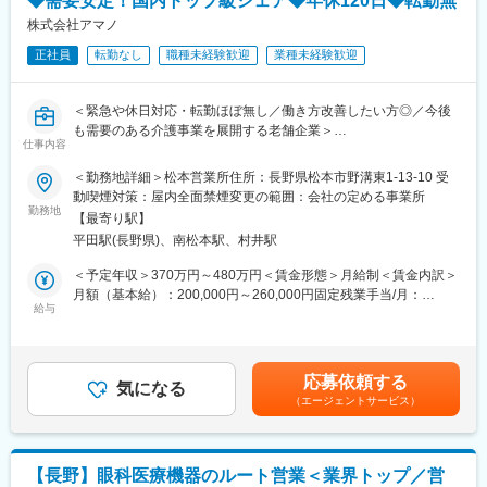
◆需要安定！国内トップ級シェア◆年休120日◆転勤無
■固定給に加え、販売実績に応じたインセンティブ制度がありま
変更の範囲：会社の定める業務
す。
株式会社アマノ
全体平均で年間約50万円の支給実績があり、成果に応じてさらに
正社員
転勤なし
職種未経験歓迎
業種未経験歓迎
高収入を目指すことも可能です。
入社後すぐに数字を任せるのではなく、研修・同行を経て段階的
に目標を持っていただきます。
＜緊急や休日対応・転勤ほぼ無し／働き方改善したい方◎／今後
■転勤は基本的にありません。(管理職になった場合、打診可能性
も需要のある介護事業を展開する老舗企業＞
はありますが意向に沿います。)
仕事内容
■業務内容：
＜勤務地詳細＞松本営業所住所：長野県松本市野溝東1-13-10 受
【中途入社者アンケート】
介護浴槽の保守・メンテナンス業務を主にお任せします。病院や
動喫煙対策：屋内全面禁煙変更の範囲：会社の定める事業所
■入社を決めた理由
介護施設などへ訪問し、入浴装置の設置・修理・定期メンテナス
勤務地
（1）社会貢献できる・お客様に喜んで頂ける
【最寄り駅】
などを担当します。また、必要に応じて部品交換や営業員と相談
（2）安定性・信頼性
平田駅(長野県)、南松本駅、村井駅
して買い替えの提案をすることもあります。※メイン業務ではあり
（3）面接官・人
ませんが、付属製品を販売、買い替えが成功した場合は、別途イ
＜予定年収＞370万円～480万円＜賃金形態＞月給制＜賃金内訳＞
■働いてみて感じた魅力
ンセンティブの支給があります。
月額（基本給）：200,000円～260,000円固定残業手当/月：
（1）人間関係が良い、先輩が親切
尚、エリアや繁忙期（1～3月）によって変動はございますが、訪
給与
46,013円～59,816円（固定残業時間30時間0分/月）超過した時間
（2）社会貢献できる、客様に喜んで頂ける・応援頂ける
問数や緊急対応の頻度は以下の通りです。
外労働の残業手当は追加支給＜月給＞246,013円～319,816円（一
（3）様々な業界の普段会えない役職者に会える
・1日の訪問数：1～4件程度（担当先によって直行直帰可）
律手当を含む）＜昇給有無＞有＜残業手当＞有＜給与補足＞■昇
・緊急対応の頻度：月に1～2回程度
給：年1回（7月）■賞与：年2回（6月・12月）※第2種電気工事士
【企業紹介WEBページ】
応募依頼する
・休日出勤の頻度：繁忙期に月1～2回程度※休日出勤が発生した
気になる
は資格手当1500円／月別途支給賃金はあくまでも目安の金額であ
■会社概要
（エージェントサービス）
場合は、振替休日を取得できます。
り、選考を通じて上下する可能性があります。月給(月額)は固定手
https://www.youtube.com/watch?v=Ge4KiEjNYaM
・出張頻度：宿泊を要する出張はほとんど無し（あっても年に数
当を含めた表記です。
■採用サイト内動画ページ
回程度）
https://trim-saiyo.jp/movie/
【長野】眼科医療機器のルート営業＜業界トップ／営
■介護浴槽について：