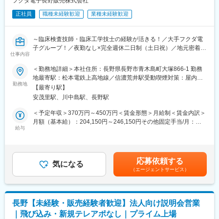
フクダ電子長野販売株式会社
学技士などです。そのため、これまで得た知識を活かせる場面が
多く、資格を持っていることが強みになります！
正社員
職種未経験歓迎
業種未経験歓迎
またご経験されたからこそ、お客様の苦労に共感できるため親し
みを持っていただけます！
～臨床検査技師・臨床工学技士の経験が活きる！／大手フクダ電
ライフプランの変化に伴い、夜勤を無くしたい！土日休みにした
子グループ！／夜勤なし×完全週休二日制（土日祝）／地元密着×
仕事内容
い！頑張った分だけ評価されて給与を上げたい！とお考えの方に
上場G！腰を据えて働ける環境／社会貢献にも繋がるやりがいあ
はピッタリのお仕事です。
るお仕事～
＜勤務地詳細＞本社住所：長野県長野市青木島町大塚866-1 勤務
地最寄駅：松本電鉄上高地線／信濃荒井駅受動喫煙対策：屋内全
■この仕事の特徴・やりがい
■職務概要
勤務地
面禁煙変更の範囲：会社の定める事業所
【最寄り駅】
・医療機器1つで診断精度や治療効率が大きく変わるため、医療現
フクダ電子グループの一員として、病院・クリニックなどの医療
安茂里駅、川中島駅、長野駅
場に直接貢献している実感を得られます。
機関に向けた**営業サポート業務**をメインに**医療機器の法人営
・医師と対話しながら「より良い医療の形」を一緒につくる営業
業（既存顧客中心）**もお任せします。
＜予定年収＞370万円～450万円＜賃金形態＞月給制＜賃金内訳＞
スタイルです。
【 具体的な業務内容 】
月額（基本給）：204,150円～246,150円その他固定手当/月：
・在宅医療やAEDなど、提案できる商材・サービスの幅が広いこ
・営業担当と同行して営業サポート
給与
3,500円固定残業手当/月：34,640円～41,640円（固定残業時間20
とも特徴です。
・担当エリアの医療機関への定期訪問
時間0分/月）超過した時間外労働の残業手当は追加支給＜月給＞
・医療機器のご案内、情報提供
242,290円～291,290円（一律手当を含む）＜昇給有無＞有＜残業
■働きやすさ
・医療現場の課題やニーズに応じた製品・サービスの提案
手当＞有＜給与補足＞■昇給：年1回■賞与：年2回（7月・12月）※
応募依頼する
・大手フクダ電子グループならではの安定した環境◎プロ野球・J
・製品導入時のデモンストレーション、使用方法の説明
気になる
過去実績計4.0ヶ月分（業績によって変動）■インセンティブ手当
リーグの観戦や福利厚生施設の他、定期的に開催される勉強会や
（エージェントサービス）
・簡単な問い合わせ対応（専門的な修理・点検は別部署が担当）
（報奨金）別途支給■地域手当：3,500円■資格手当あり賃金はあ
各種研修制度・eラーニングの導入など、業界未経験も活躍できる
※新規飛び込み営業はなく、既存のお客様との関係構築が中心で
くまでも目安の金額であり、選考を通じて上下する可能性があり
フォロー体制も充実しております。
す。
ます。月給(月額)は固定手当を含めた表記です。
・年間休日125日×土日祝日休み、夏季休暇や年末年始休暇があ
長野【未経験・販売経験者歓迎】法人向け説明会営業
り、プライベートを大切にできる働きやすい環境です。
～ 臨床検査技師・臨床工学技士をどう活かせる？ ～
｜飛び込み・新規テレアポなし｜プライム上場
お客様は医療機関に在籍の医師や看護師、臨床検査技師、臨床工