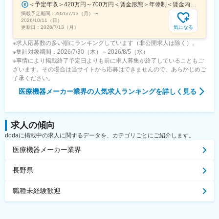
＜予定年収＞420万円～700万円＜賃金形態＞年俸制＜賃金内訳＞年額（基本給）：3,319,800円～5,440,000円固定残業手当/月：73,350円～130,000円（固定残業時間30時間0分/月）超過した時間外労働の残業手当は追加支給＜月額＞350,000円～583,333円（12分割）（一律手当を含む）＜昇給有無＞有＜残業手当＞有＜給与補足＞※経験・能力・前職での給与を考慮し､当社規定により決定します。■パフォーマンスボーナス（個人実績連動／年1回■昇給：有（人事評価・会社業績に基づく）賃金はあくまでも目安の金額であり、選考を通じて上下する可能性があります。月給(月額)は固定手当を含めた表記です。
掲載予定期間：
2026/7/13（月）
〜
2026/10/11（日）
気になる
更新日：
2026/7/13（月）
※求人応募数の多い順にランキングしています（非公開求人は除く）。
※集計対象期間：2026/7/30（木）～2026/8/5（水）
※事情により掲載終了予定日よりも前に求人募集が終了していることもご
ざいます。その場合は当サイトから応募はできませんので、あらかじめご
了承ください。
医療機器メーカー業界
の人気求人ランキングを詳しく見る
求人の傾向
dodaに掲載中の求人に関するデータを、カテゴリごとにご紹介します。
医療機器メーカー業界
長野県
職種未経験歓迎