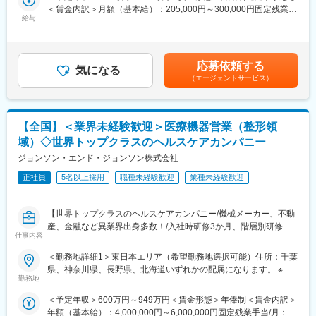
＜賃金内訳＞月額（基本給）：205,000円～300,000円固定残業手
むことができます。
■仕事内容：
給与
当/月：25,000円～50,000円（固定残業時間18時間0分/月）超過し
東京営業所の営業として、担当エリアの医療機関や販売代理店に
た時間外労働の残業手当は追加支給＜月給＞230,000円～350,000
■幅広いキャリアパス：
対して、ギプスや包帯、スキンケア製品などの消耗品から、リハ
円（一律手当を含む）＜昇給有無＞有＜残業手当＞有＜給与補足
営業としてキャリアを築いていただくことも、マーケティング等
ビリ機器、超音波画像診断装置まで幅広い製品をご提案いただき
＞※固定残業代は外勤手当として支給いたします。※ご経験・スキ
の他部門で新たなキャリア形成をすることも可能です。
応募依頼する
ます。売上に縛られるのではなく、“医療現場にとって最適なケア
気になる
ルを考慮し、社内規定により決定いたします。■昇給：年1回（7
（エージェントサービス）
は何か”を軸に提案できるのが最大の魅力であり、医療現場経験の
月）■賞与：年2回（3月・9月／※過去実績：4.4ヶ月）賃金はあく
◇◆◇メドラインの特徴・魅力◇◆◇
ある方の視点は大きな強みとなります。
までも目安の金額であり、選考を通じて上下する可能性がありま
グローバルでは約33万点のアイテムを展開。日本においても相当
※担当エリア：東京都下、山梨県、長野県を日帰りもしくは出張で
す。月給(月額)は固定手当を含めた表記です。
数のラインナップを展開しており、各医療現場のニーズに合わせ
ご担当いただきます。直行直帰も可能です。
て幅広いご提案が可能です。日本では手術用キット、不織布製
【全国】＜業界未経験歓迎＞医療機器営業（整形領
※医療機器の知識・営業経験は入社後に丁寧にお教えしますのでご
品、手袋が売上の大半を占めており、特に手術用手袋ではトップ
域）◇世界トップクラスのヘルスケアカンパニー
安心ください。
クラスのシェアを誇っています。
ジョンソン・エンド・ジョンソン株式会社
また、ベンダー（製造供給元）を世界中に設置し、グローバルで
■研修体制：
の生産量を生かした価格競争力・利益確保ができる点が強みで
正社員
5名以上採用
職種未経験歓迎
業種未経験歓迎
入社時研修＋配属後のOJTで、未経験からでもしっかり成長でき
す。高い品質を保ちながらも現場の期待に応える価格提示ができ
る環境です。
ます。
業界未経験者や元医療従事者の入社実績もあり、階層別研修やス
【世界トップクラスのヘルスケアカンパニー/機械メーカー、不動
キルアップ研修も豊富。着実に営業として専門性を高められま
変更の範囲：会社の定める業務
産、金融など異業界出身多数！/入社時研修3か月、階層別研修な
す。
仕事内容
ど手厚い研修体制/キャリアパス充実/圧倒的な製品力/インセンテ
ィブ制度】
＜勤務地詳細1＞東日本エリア（希望勤務地選択可能）住所：千葉
■働きやすさ：
県、神奈川県、長野県、北海道いずれかの配属になります。 ※詳
・残業月平均20h程度
★自分の提案が、医療現場の課題解決に繋がる営業職です！
勤務地
細は入社後に決定受動喫煙対策：屋内全面禁煙＜勤務地詳細2＞西
・土日祝休み／年間休日124日(2025年度実績)
★個人の裁量が大きく、年齢・性別関係・社歴関係なく活躍でき
日本エリア（希望勤務地選択可能）住所：大阪府、兵庫県、奈良
・緊急対応は基本なし
＜予定年収＞600万円～949万円＜賃金形態＞年俸制＜賃金内訳＞
る環境です！
県いずれかの配属になります。 ※詳細は入社後に決定受動喫煙対
・会社都合の転勤なし
年額（基本給）：4,000,000円～6,000,000円固定残業手当/月：
★研修制度が非常に手厚く、医療機器営業のキャリア形成には最