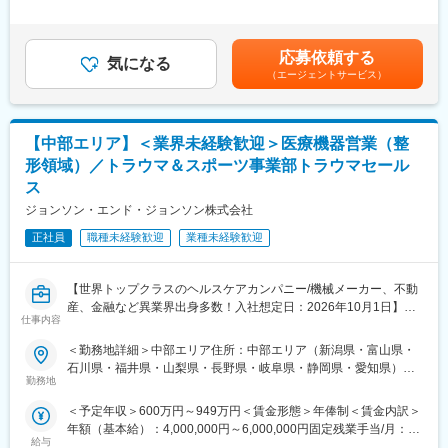
らびにeラーニングのプログラムがあるため、業界未経験の方でも
外労働の残業手当は追加支給＜月額＞383,333円～565,000円（12
適な環境です！
キャッチアップできる環境があります。
分割）（一律手当を含む）＜昇給有無＞有＜残業手当＞有＜給与
補足＞※ご経験やスキルを考慮し決定いたします。※上記はインセ
■業務詳細
■留意事項：
応募依頼する
気になる
ンティブを含む金額です。賃金はあくまでも目安の金額であり、
担当エリアの病院（主に医師）に対し、当社にて扱っている製品
ジョンソン・エンド・ジョンソンは、当社の整形外科事業を分
（エージェントサービス）
選考を通じて上下する可能性があります。月給(月額)は固定手当を
を提案していただきます。医師のニーズを掘り下げた上で解決に
離・独立（セパレーション）し、DePuy Synthes として独立した
含めた表記です。
最適なソリューションを提案する、コンサルティングのような営
企業を設立する計画を発表しています。
業スタイルになります。
必要な諸条件が満たされることを前提に、18～24ヶ月以内に完了
【中部エリア】＜業界未経験歓迎＞医療機器営業（整
＜具体的な業務内容＞
する見込みです。
・担当する製品の提案、技術サポート（手術の立会いあり）
本ポジションはセパレーション完了後、DePuy Synthes の従業員
形領域）／トラウマ＆スポーツ事業部トラウマセール
・最新の医療関連情報の提供、医療機関へのサポート（勉強・セ
として雇用される予定であり、
ス
ミナーの主催など）
同社の雇用体系・プログラム・ポリシー・福利厚生が適用されま
ジョンソン・エンド・ジョンソン株式会社
・販売代理店へのサポート
す。
・各種学会への参加
詳細は、適切なタイミングで DePuy Synthes より別途通知される
正社員
職種未経験歓迎
業種未経験歓迎
・担当施設の患者集患の提案、実行
予定です。
※担当病院数は10～15施設ほどです。
※緊急の呼び出し等は発生いたしません。
【世界トップクラスのヘルスケアカンパニー/機械メーカー、不動
産、金融など異業界出身多数！入社想定日：2026年10月1日】
仕事内容
■担当製品
■業務詳細
サージェリー事業本部で展開している外科の製品群で「手術用縫
担当エリアの病院（主に医師）に対し、当社にて扱っている製品
＜勤務地詳細＞中部エリア住所：中部エリア（新潟県・富山県・
合糸」「手術用器機」「止血剤」の大きく3つ分けれております。
変更の範囲：会社の定める業務
を提案していただきます。医師のニーズを掘り下げた上で解決に
石川県・福井県・山梨県・長野県・岐阜県・静岡県・愛知県）を
入社後はいずれかの製品群を担当いただきます。豊富なラインナ
最適なソリューションを提案する、コンサルティングのような営
勤務地
担当 ※詳細は入社後に決定受動喫煙対策：屋内全面禁煙変更の範
ップを揃えており、顧客のニーズに合わせた最適なソリューショ
業スタイルになります。
囲：会社の定める事業所
＜予定年収＞600万円～949万円＜賃金形態＞年俸制＜賃金内訳＞
ン提案が可能です。
＜具体的な業務内容＞
年額（基本給）：4,000,000円～6,000,000円固定残業手当/月：
・担当する製品の提案、技術サポート（手術の立会いあり）
給与
50,000円～65,000円（固定残業時間20時間0分/月）超過した時間