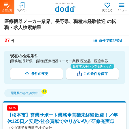
会員登録
ログイン
気になる
メニュー
医療機器メーカー業界、長野県、職種未経験歓迎
の転
職・求人検索結果
27
条件で並び替え
件
現在の検索条件
[勤務地]長野県 [業種]医療機器メーカー業界-医薬品・医療機器・ライフサイエンス・医療系サービス [こだわり条件ピックアップ]職種未経験歓迎 [詳細条件](募集・採用情報)職種未経験歓迎
新着求人をいつでもチェック
条件の変更
この条件を保存
長野県
のみで募集中
NEW
【松本市】営業サポート業務◆営業未経験歓迎！／年
休125日／安定×社会貢献でやりがい◎／研修充実◎
フクダ電子長野販売株式会社