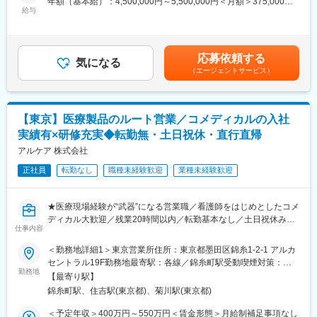
年額（基本給）：4,500,000円～5,500,000円＜月額＞375,000円
消耗品
給与
に接続することで、検体を識別し、目的に合った装置へ自動搬送
～458,333円（12分割）＜昇給有無＞有＜残業手当＞無＜給与補
・営業スタイル：既に製品導入いただいている病院に対し継続使
することを実現するシステムです。ユーザー（検査技師）の利便
足＞ご経験・スキルを考慮し決定いたします。■年俸の内訳：・基
用いただくための既存営業に加え、新製品の提案なども行いま
性・効率化・安全面・衛生面の向上に貢献し、患者へ正確で迅速
本年俸・個人業績インセンティブ・業績賞与賃金はあくまでも目
す。
な診断結果を提供しています。
安の金額であり、選考を通じて上下する可能性があります。月給
応募依頼する
※直行直帰が可能です。
気になる
(月額)は固定手当を含めた表記です。
（エージェントサービス）
■競合優位性：
■働き方：
医療機器メーカーとして品質維持及び向上に関するノウハウや技
取扱う製品の特性上、緊急対応や休日出勤は基本発生いたしませ
術を培っており他社にはない強みを有しております。また、シス
ん。また、各地を転々とするというより、同じ（もしくは近隣
メックスグループの医療機器およびその周辺装置の生産拠点のひ
【東京】医療製品のルート営業／コメディカルの入社
の）エリアで担当顧客を変えていく方針のため、転勤が発生する
とつとして、安定した業績を保持しています。
実績有×研修充実◆転勤無・土日祝休・直行直帰
ことは滅多にございません。
※キャリアを考慮してご相談させていただく場合はございます。
アルケア 株式会社
変更の範囲：会社の定める業務
正社員
転勤なし
職種未経験歓迎
業種未経験歓迎
■研修：
座学やOJTを織り交ぜた研修で一人前になるまで手厚くサポート
いたしますので、営業未経験の方もご安心ください。
★医療現場経験が“武器”になる営業職／看護師をはじめとしたコメ
ディカル大歓迎／残業20時間以内／転勤基本なし／土日祝休み／
■評価制度：
仕事内容
直行直帰／福利厚生◎／教育・研修制度充実／男性の育休取得実
同社の営業職は「目標数字に対してどれだけコミットできたか
績あり★
＜勤務地詳細1＞東京営業所住所：東京都墨田区錦糸1-2-1 アルカ
（定量面）」と「その目標を達成するためにどのように頑張った
セントラル19F勤務地最寄駅：各線／錦糸町駅受動喫煙対策：屋
のか（定性面）」の2軸での評価制度を取り入れております。
患者さんと現場に寄り添える営業として、医療の課題を本気で解
勤務地
内全面禁煙＜勤務地詳細2＞東京都下、山梨、長野住所：東京都
【最寄り駅】
決する仕事です。転勤は原則なく、働きやすさも抜群。社員を大
下、山梨県、長野県をご担当いただく予定です ※直行直帰可能受
■お仕事の魅力：
錦糸町駅、住吉駅(東京都)、菊川駅(東京都)
切にする日系ホワイト企業で、医療の未来づくりに貢献しません
動喫煙対策：敷地内全面禁煙変更の範囲：会社の定める事業所
医療消耗品は競合との差別化が難しく、だからこそ提案力や営業
か？
（リモートワーク含む）
＜予定年収＞400万円～550万円＜賃金形態＞月給制補足事項なし
力を磨きながら「あなたならでは」の強みを武器にお仕事を楽し