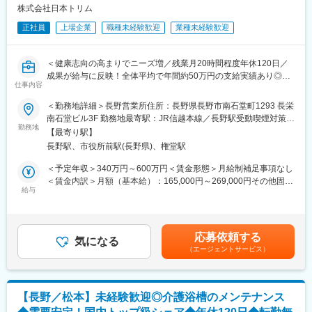
変更の範囲：会社の定める業務
学技士などです。そのため、これまで得た知識を活かせる場面が
株式会社日本トリム
多く、資格を持っていることが強みになります！
正社員
上場企業
職種未経験歓迎
業種未経験歓迎
またご経験されたからこそ、お客様の苦労に共感できるため親し
みを持っていただけます！
＜健康志向の高まりでニーズ増／残業月20時間程度年休120日／
ライフプランの変化に伴い、夜勤を無くしたい！土日休みにした
成果が給与に反映！全体平均で年間約50万円の支給実績あり◎＞
い！頑張った分だけ評価されて給与を上げたい！とお考えの方に
仕事内容
はピッタリのお仕事です。
【仕事の内容】
＜勤務地詳細＞長野営業所住所：長野県長野市南石堂町1293 長栄
当社は、東証プライム上場の電解水素水整水器メーカーです。
南石堂ビル3F 勤務地最寄駅：JR信越本線／長野駅受動喫煙対策：
■この仕事の特徴・やりがい
今回募集するのは、法人企業の従業員様向けに製品説明会・体験
勤務地
屋内全面禁煙変更の範囲：会社の定める事業所
・医療機器1つで診断精度や治療効率が大きく変わるため、医療現
【最寄り駅】
会を行う営業職です。
場に直接貢献している実感を得られます。
長野駅、市役所前駅(長野県)、権堂駅
新規飛び込みや無作為なテレアポではなく、代理店からの紹介先
・医師と対話しながら「より良い医療の形」を一緒につくる営業
やお問い合わせのあった法人様が中心です。
＜予定年収＞340万円～600万円＜賃金形態＞月給制補足事項なし
スタイルです。
入社後は専任トレーナーがつき、商品知識・説明トーク・商談の
＜賃金内訳＞月額（基本給）：165,000円～269,000円その他固定
・在宅医療やAEDなど、提案できる商材・サービスの幅が広いこ
進め方を同行しながら学べます。
給与
手当/月：20,000円固定残業手当/月：54,000円～131,000円（固定
とも特徴です。
これまでのご経験を活かし、安定した上場企業で成果に応じた収
残業時間40時間0分/月）超過した時間外労働の残業手当は追加支
入アップを目指せる環境です。
給＜月給＞239,000円～420,000円（一律手当を含む）＜昇給有無
■働きやすさ
＞有＜残業手当＞有＜給与補足＞■固定給に加え、販売実績に応じ
・大手フクダ電子グループならではの安定した環境◎プロ野球・J
応募依頼する
【求人ポイント◎】
気になる
たインセンティブ制度があります。■昇給年１回■賞与：年2回（7
リーグの観戦や福利厚生施設の他、定期的に開催される勉強会や
（エージェントサービス）
■未経験の方も歓迎です。異業種・営業未経験から入社された方も
月・12月）基本給の3ヶ月分程度を想定賃金はあくまでも目安の
各種研修制度・eラーニングの導入など、業界未経験も活躍できる
多数活躍中です。※入社直後からトレーナーが1名つきます。商品
金額であり、選考を通じて上下する可能性があります。月給(月額)
フォロー体制も充実しております。
説明のトーク練習や営業同行を行います。
は固定手当を含めた表記です。
・年間休日125日×土日祝日休み、夏季休暇や年末年始休暇があ
■成績等に応じて若くしてのキャリアアップが可能です。(30代で
り、プライベートを大切にできる働きやすい環境です。
【長野／松本】未経験歓迎◎介護浴槽のメンテナンス
の支店長登用実績多数あり)