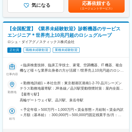
り、選考を通じて上下する可能性があります。月給(月額)は固定手
・月1回の中途入社向け研修
応募依頼する
◇据付（搬入・組立・調整・取扱い説明）
気になる
当を含めた表記です。
過去入社者：元スポーツ選手、自衛隊、不動産営業、トレーナ
（エージェントサービス）
◇保守（保守契約・点検契約）
ー、介護、看護師など
◇整備（保守に含まない部品等の交換）
◇修理（故障オンコールを受け訪問し復旧）
【キャリアアップ】
最短半年～1年で店長へ（店舗責任者／プレイングマネージャー）
【全国配置】《業界未経験歓迎》診断機器のサービス
■取扱う医療機器
店長年収：1,000万～2,000万円超の実績あり
エンジニア＊世界売上10兆円超のロシュグループ
MRI装置、CT装置、X線撮影装置、超音波診断装置、骨密度測定
インセンティブ：年3回（売上の14～20%）
装置等
ロシュ・ダイアグノスティックス株式会社
【やりがい】
正社員
職種未経験歓迎
業種未経験歓迎
■主なお客様
・お客様の体調が良くなる瞬間を一緒に喜べる（杖不要／睡眠改
病院、クリニック等の医療機関
善／肩こり改善など多数の事例あり）
・イベント終わりに感謝の品（お花・果物）が届くことも！
＜臨床検査技師、臨床工学技士、家電、空調機器、IT 機器、複合
■業務の魅力：
・仲間と一緒に売場をつくり、成果を分かち合える
機など様々な業界出身者の方が活躍！/世界売上10兆円超のロシュ
お客様が満足する製品・サービス・ソリューションを提供するこ
仕事内容
・成果が年収に直結 → 頑張りがそのまま収入になる
グループ/PCR検査を開発したメーカー/キャリア入社6割/月平均残
とで、医療業界の課題を解決し人々の健康や豊かな生活に貢献す
業20時間/夜間呼び出しほとんどなし/直行直属/研修体制充実＞
＜勤務地詳細1＞本社住所：東京都港区港南1-2-70 品川シーズン
ることができます。
テラス勤務地最寄駅：JR各線／品川駅受動喫煙対策：屋内全面禁
変更の範囲：会社の定める業務
■求人概要：
勤務地
煙＜勤務地詳細2＞全国（エリア確約不可）住所：全国いずれかの
■教育制度：
【最寄り駅】
フィールドサービスエンジニア職として、当社製品の新規据付、
配属となります。 受動喫煙対策：敷地内喫煙可能場所あり変更の
千葉県柏市にある研修施設でサービスエンジニアとしての研修実
高輪ゲートウェイ駅、品川駅、泉岳寺駅
保守点検をお任せいたします。コロナ禍以降、医療や検査の意義
範囲：会社の定める事業所（リモートワーク含む）
施の場合があります。また、ビジネス基礎力向上のため富士フイ
が更に高まりニーズが増加する中での増員採用となります。社会
＜予定年収＞500万円～1,000万円＜賃金形態＞月給制＜賃金内訳
ルムグループの学び支援を利用したEラーニング受講が可能です。
貢献、顧客への価値向上意識が高く、自身の専門性を高めたい方
＞月額（基本給）：300,000円～500,000円固定残業手当/月：
その他、状況に応じて各種研修もございます。
にはおすすめのポジションです。
給与
51,936円～70,000円（固定残業時間20時間0分/月）超過した時間
※変更の範囲：会社の定める範囲
外労働の残業手当は追加支給＜月給＞351,936円～570,000円（一
■業務内容：
律手当を含む）＜昇給有無＞有＜残業手当＞有＜給与補足＞※今ま
変更の範囲：本文参照