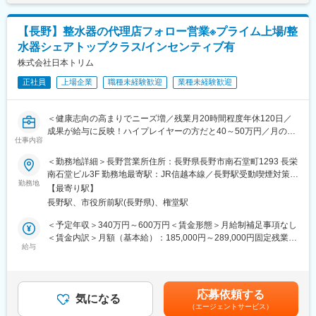
ない医療現場の安心安全や、医療従事者の負担軽減に大きく貢献
■就業環境：
しています。
◎工場内空調・冷暖房完備！人体に害が少ない薬品を使用するな
◆高いシェアを持つ製品：
【長野】整水器の代理店フォロー営業※プライム上場/整
ど安全対策への配慮も行っております。
調剤というニッチな分野で、業界トップクラスのシェアを誇る製
水器シェアトップクラス/インセンティブ有
◎希望者には給食センターへお昼ご飯の手配もしています。食堂
品が多数あります。寡占市場だからこそ、競合製品を使っている
にて親しい同僚と話しながら楽しいランチを過ごしています。和
株式会社日本トリム
顧客からいかにシェアを獲得するか試行錯誤する面白さがありま
気あいあいとした雰囲気の職場となっています！
す。
正社員
上場企業
職種未経験歓迎
業種未経験歓迎
◎年間休日120日／残業もほぼないため、ワークライフバランス
が整っています。仕事帰りに友人と遊んだり、家族と過ごした
変更の範囲：会社の定める業務
り、趣味を満喫したりと仕事だけでなくプライベートも充実でき
＜健康志向の高まりでニーズ増／残業月20時間程度年休120日／
る環境となっています。
成果が給与に反映！ハイプレイヤーの方だと40～50万円／月のイ
◎転勤なしで長期で腰を据えて働くことができます。
仕事内容
ンセンティブを獲得＞
◎有給休暇の取得も相談しやすい環境となっており、現社員の中
【同社の紹介】
＜勤務地詳細＞長野営業所住所：長野県長野市南石堂町1293 長栄
には有給休暇を消化しきる方もいます。
■整水器の販売等を行うリーディングカンパニーです。
南石堂ビル3F 勤務地最寄駅：JR信越本線／長野駅受動喫煙対策：
■同社の整水器について：浄水した水を電気分解し<電解水素水>
勤務地
屋内全面禁煙変更の範囲：会社の定める事業所
■未経験の方もご安心下さい！
【最寄り駅】
を作ります。飲む事により胃腸症状改善の効果等が認められ管理
経験豊富なベテラン社員が多数在籍してしているため、分からな
長野駅、市役所前駅(長野県)、権堂駅
医療機器として認証されており、コア技術による高い製品力が特
いことがあれば丁寧に教えてくれます。新たに入社される方には
長です。予防医療や健康維持志向の高まりからニーズが増加して
＜予定年収＞340万円～600万円＜賃金形態＞月給制補足事項なし
不安もあると思いますが、しっかりサポートしていくのでご安心
います。
＜賃金内訳＞月額（基本給）：185,000円～289,000円固定残業手
下さい。
■個人向け以外にもプロ・企業・大学・高校などスポーツ関連施設
給与
当/月：54,000円～131,000円（固定残業時間40時間0分/月）超過
に納入実績があります。
した時間外労働の残業手当は追加支給＜月給＞239,000円～
■当社について：
420,000円（一律手当を含む）＜昇給有無＞有＜残業手当＞有＜
短納期・多種少量生産に対応し、お客様のニーズにお応えする提
【営業スタイル】
給与補足＞■想定年収には、インセンティブと賞与の支給平均額、
案型の企業です。設計段階において、加工における問題点の提示
応募依頼する
代理店担当者に同行販売したり、団体向けへのプロモーション販
気になる
固定残業代を含みます。キャリア／能力により決定いたします。■
とコスト低減を提案します。また、5軸マシニングセンター・NC
（エージェントサービス）
売、勉強会や展示会での販売、代理店先顧客への販売等幅広い営
昇給年１回■賞与：年2回（7月・12月）基本給の3ヶ月分程度を想
複合旋盤などの弊社所有設備と表面処理などの外注加工を組み合