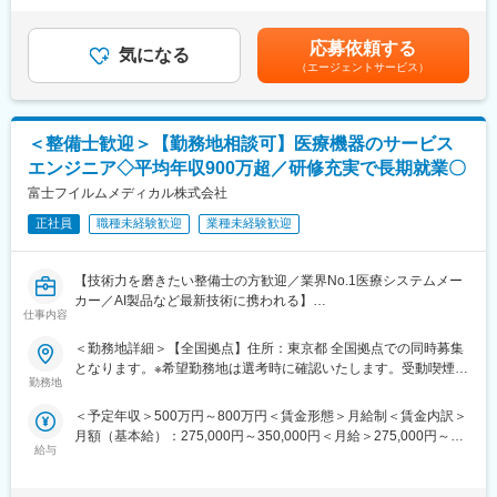
■一人の営業が担当する病院は平均10～30件です。
ジョンソン・エンド・ジョンソンは、当社の整形外科事業を分
む）＜昇給有無＞有＜残業手当＞有＜給与補足＞◇昇給年１回(人
■1日2～4件の病院を訪問し、看護師・患者さんに商品の使い心地
離・独立（セパレーション）し、DePuy Synthes として独立した
事査定制度あり）◇賞与年2回（7月・12月月人事査定制度あり）
を病棟で試してもらいながら、それぞれの病院に合った提案をし
企業を設立する計画を発表しています。必要な諸条件が満たされ
応募依頼する
気になる
合計2.3か月分※初年度は満額支給されません※【モデル年収】営業
ていただきます。
ることを前提に、18～24ヶ月以内に完了する見込みです。本ポジ
（エージェントサービス）
主任：464万～営業係長：585万～※賞与を含んだ額となります。※
＊月ノルマは設けられておらず、自分のペースで業務が行えま
ションはセパレーション完了後、DePuy Synthes の従業員として
最短で2～3年、一般的には5年前後でのステップアップ賃金はあ
す。
雇用される予定であり、同社の雇用体系・プログラム・ポリシ
くまでも目安の金額であり、選考を通じて上下する可能性があり
ー・福利厚生が適用されます。詳細は、適切なタイミングで
ます。月給(月額)は固定手当を含めた表記です。
＜整備士歓迎＞【勤務地相談可】医療機器のサービス
【営業先】
DePuy Synthes より別途通知される予定です。
■訪問先は看護部や施設部、医事課の方々などをはじめとした医療
エンジニア◇平均年収900万超／研修充実で長期就業〇
従事者になります。
変更の範囲：会社の定める業務
富士フイルムメディカル株式会社
※割合は既存2割、新規8割となります。仕事に慣れた場合、直行
直帰やテレワークを使いながら就業いただくことも可能です。
正社員
職種未経験歓迎
業種未経験歓迎
※営業だけではなく、保守契約更新・簡単な修理メンテナンス・パ
ートさんのフォローも行います。
【技術力を磨きたい整備士の方歓迎／業界No.1医療システムメー
カー／AI製品など最新技術に携われる】
【配属先】
仕事内容
医療現場を支える「サービスエンジニア」に挑戦したい整備士の
東京本社もしくはオンラインで面接を行い、面接の中で配属先を
方募集！整備士としての経験を、医療機器の設置・保守に活かせ
決定します。
＜勤務地詳細＞【全国拠点】住所：東京都 全国拠点での同時募集
ます。PACSやCT・MRIなどの高度な機器を扱い、病院の診断を
▼配属先候補：
となります。※希望勤務地は選考時に確認いたします。受動喫煙対
支える重要な仕事です。最新のAI技術やネットワークシステムに
横浜、千葉、仙台、札幌、名古屋、長野、大阪、広島、松山、福
勤務地
策：屋内全面禁煙変更の範囲：会社の定める事業所（リモートワ
も関わるため、ITスキルも身につきます。
岡
ーク含む）
＜予定年収＞500万円～800万円＜賃金形態＞月給制＜賃金内訳＞
月額（基本給）：275,000円～350,000円＜月給＞275,000円～
■PACSとは
【未経験でも安心のフォロー体制】
給与
350,000円＜昇給有無＞有＜残業手当＞有＜給与補足＞【年収
レントゲン、CT、MRIなどで撮影したデジタルデータを保存・管
■入社後1週間～数か月程度は、当社の歴史や事業、製品知識を学
例】・28歳/520万円(入社3年・経験6年、手当含)：月給32万円・
理・共有するシステム
んでいただくと同時に、外部研修やeラーニングなどでより業務に
30歳/650万円(入社6年・経験10年、手当含)：月給33万円・35