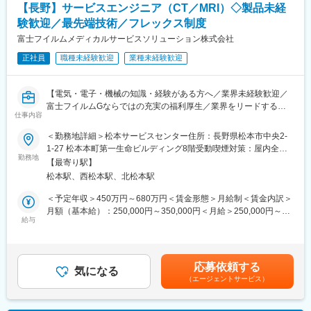
■当社について：
・社内プレゼン大会、運動会などの社内イベントや自己啓発を目
【長野】サービスエンジニア（CT／MRI）◇製品未経
当社は電解水素水整水器のパイオニアメーカーとして40年以上に
的とした読書習慣化への取り組みを通じて、自発的、多面的に成
験歓迎／最先端技術／フレックス制度
わたり事業を展開しています。予防医療という社会的意義の高い
長できる機会が数多くあります。
分野で、人々の健康を支えています。
富士フイルムメディカルサービスソリューション株式会社
・各個人にipad・携帯電話・ パソコンが貸与され、クラウド型ビ
成果がダイレクトに反映されるインセンティブ制度を導入してお
ジネスアプリケーション(Salesforce)を活用し、個人では無くチー
正社員
職種未経験歓迎
業種未経験歓迎
り、頑張りが正当に評価される環境です。また、年次を問わず挑
ムとして皆でサポートしあえる充実した環境で仕事に取り組めま
戦を後押しする風土や、活気があり和気あいあいとした社風も大
す。
きな魅力です。
【電気・電子・機械の知識・経験がある方へ／業界未経験歓迎／
変更の範囲：会社の定める業務
富士フイルムGならではの充実の福利厚生／業界をリードするメ
■出向先情報：
仕事内容
ディカル事業の安定基盤】
当社で雇用後、アフターサービス、電解水素水整水器の取付工事
＜勤務地詳細＞松本サービスセンター住所：長野県松本市中央2-
などを展開する「株式会社トリムライフサポート」に在籍出向い
■業務内容：
1-27 松本本町第一生命ビルディング8階受動喫煙対策：屋内全面
ただきます。
サービスエンジニアとして、医療機器の据付・保守・修理等を行
勤務地
禁煙変更の範囲：会社の定める事業所（リモートワーク含む）
・出向先事業主の正式名称：株式会社トリムライフサポート
【最寄り駅】
います。
・勤務地：長野県長野市南石堂町1293 長栄南石堂ビル3F
松本駅、西松本駅、北松本駅
作業だけではなく、お客様である医療機関の方々と的確なコミュ
・事業内容：アフターサービス、電解水素水整水器の取付工事等
ニケーション、迅速・誠実な対応を行うことで、信頼関係を構築
＜予定年収＞450万円～680万円＜賃金形態＞月給制＜賃金内訳＞
していきます。技術者としての知識・能力のみならず、コミュニ
月額（基本給）：250,000円～350,000円＜月給＞250,000円～
変更の範囲：会社の定める業務
ケーション能力も大切なお仕事です。
給与
350,000円＜昇給有無＞有＜残業手当＞有＜給与補足＞※経験・能
力等を考慮の上、当社規定により決定します。■給与改定：年1回
■具体的な業務：
■賞与：年2回（7月、12月）賃金はあくまでも目安の金額であ
◇据付（搬入・組立・調整・取扱い説明）
り、選考を通じて上下する可能性があります。月給(月額)は固定手
応募依頼する
◇保守（保守契約・点検契約）
気になる
当を含めた表記です。
（エージェントサービス）
◇整備（保守に含まない部品等の交換）
◇修理（故障オンコールを受け訪問し復旧）