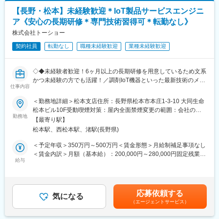
■取扱う医療機器
【長野・松本】未経験歓迎＊IoT製品サービスエンジニ
MRI装置、CT装置、X線撮影装置、超音波診断装置、骨密度測定
ア《安心の長期研修＊専門技術習得可＊転勤なし》
装置等
株式会社トーショー
■主なお客様
契約社員
転勤なし
職種未経験歓迎
業種未経験歓迎
病院、クリニック等の医療機関
■組織構成：
◇◆未経験者歓迎！6ヶ月以上の長期研修を用意しているため文系
3名（男性2名・女性1名）平均年齢42歳
かつ未経験の方でも活躍！／調剤IoT機器といった最新技術のメン
仕事内容
テナンスが可能！／原則転勤は無いため特定エリアで就業された
■業務の魅力：
い方も歓迎！社会貢献性の高い仕事◆◇
＜勤務地詳細＞松本支店住所：長野県松本市本庄1-3-10 大同生命
お客様が満足する製品・サービス・ソリューションを提供するこ
松本ビル10F受動喫煙対策：屋内全面禁煙変更の範囲：会社の定
とで、医療業界の課題を解決し人々の健康や豊かな生活に貢献す
【はじめに】
勤務地
める事業所（リモートワーク含む）
ることができます。
【最寄り駅】
当ポジションはフィールドエンジニアと言われる、自社製品を購
松本駅、西松本駅、渚駅(長野県)
入されたお客様先へ出向き、機械やシステムのメンテナンスを行
■教育制度：
う技術職となります。
＜予定年収＞350万円～500万円＜賃金形態＞月給制補足事項なし
千葉県柏市にある研修施設でサービスエンジニアとしての研修実
メンテナンススキルの市場価値は上昇の一途を辿っており、同社
＜賃金内訳＞月額（基本給）：200,000円～280,000円固定残業手
施の場合があります。また、ビジネス基礎力向上のため富士フイ
で得られるスキルも例外ではありません。完全未経験から市場価
給与
当/月：40,000円～70,000円（固定残業時間33時間0分/月）超過し
ルムグループの学び支援を利用したEラーニング受講が可能です。
値を高める事ができる貴重な求人となります。
た時間外労働の残業手当は追加支給＜月給＞240,000円～350,000
その他、状況に応じて各種研修もございます。
円（一律手当を含む）＜昇給有無＞有＜残業手当＞有＜給与補足
【業務内容】
＞※給与詳細は、年齢・スキルを考慮し決定します。■昇給：年1
応募依頼する
同社のフィールドエンジニアとして主力製品である「全自動調剤
気になる
回■賞与：年2回年収420万円／30歳 経験5年年収500万円／32歳
（エージェントサービス）
分包機」や「リアルタイム薬品管理装置」といった調剤IoT機器の
経験7年賃金はあくまでも目安の金額であり、選考を通じて上下す
変更の範囲：会社の定める業務
メンテナンスを行います。
る可能性があります。月給(月額)は固定手当を含めた表記です。