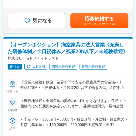
■研修・教育制度
・最新の医療関連情報の提供、医療機関へのサポート（勉強・セ
外労働の残業手当は追加支給＜月額＞383,333円～565,000円（12
入社後は会社、製品に関して知識を深めていただくため3か月の研
ミナーの主催など）
分割）（一律手当を含む）＜昇給有無＞有＜残業手当＞有＜給与
修を行っています。座学だけでなく、実際に担当する製品の操作
・販売代理店へのサポート
補足＞※ご経験やスキルを考慮し決定いたします。※上記年収はイ
を頂くなど基礎的な知識を身につけてからの現場配属になりま
・各種学会への参加
応募依頼する
気になる
ンセンティブを含む金額です。賃金はあくまでも目安の金額であ
す。現場配属後も上長や先輩社員との営業動向や勉強会、年次や
■事業部について：
（エージェントサービス）
り、選考を通じて上下する可能性があります。月給(月額)は固定手
階層別の研修プログラムを用意しているため、継続的に知識習得
オーソペディックス事業本部は、整形領域で使用されるインプラ
当を含めた表記です。
をする環境が整っております。
ント製品を取り扱っています。今回採用するのはトラウマ／スポ
※初期研修期間中は会社で手配するビジネスホテルに宿泊していた
ーツビジネスの営業職を募集しております。
だきます。
【オープンポジション】病室家具の法人営業《充実し
トラウマビジネスは、四肢の外傷製品を取り扱い、歴史的にマー
ケットリーダーを維持し、そして今後も新製品の導入を継続的に
た研修体制／土日祝休み／残業20h以下／未経験歓迎》
■キャリアパス
計画しています。
株式会社Ｔ＆Ｐメディトラスト
・マネージャー、本社部門など、長期的に多くのキャリアパスが
圧倒的な製品ポートフォリオとセールスカバレッジにより、更な
ございます。それを実現するための社内制度も大変充実しており
るシェアアップと共に他社の追随を許さないポジションを目指し
正社員
5名以上採用
職種未経験歓迎
業種未経験歓迎
ます。
ています
例）GROWプログラム：短期間にて他部署の業務体験が可能／社
スポーツビジネス（スポーツ整形領域）は、反復性肩関節脱臼、
内公募制度：職種、セクター間の異動を行える制度
【営業未経験も歓迎・業界不問で安定の医療業界の営業職へ！／
腱板断裂修復術などに用いるスーチャーアンカーを世界て初めて
年休120日・土日祝休み・月残業20h以下で働き方◎／入院中の病
発売。国内においても最初に生体内吸収性の製品を導入し、金属
仕事内容
変更の範囲：会社の定める業務
室環境を整えるポジションのため社会貢献性◎】
製、PEEK製を含め、手指・肘・股・膝・足関節の靱帯等修復術に
対応する多様なラインナップをそろえています。
＜勤務地詳細＞全国各地の拠点のいずれかとなります。住所：ご
【はじめに】
■研修・教育：
面接内にて配属先を決定いたします。 受動喫煙対策：屋内全面禁
大病院に向けて、病室家具の提案営業を行います。扱える製品は
業界・企業・製品理解のため、東京本社で1～2か月の初期研修を
勤務地
煙変更の範囲：会社の定める事業所
テレビから病室家具まで幅広く、快適な病室づくりのコンサルテ
実施。実機に触れて基礎を習得後配属。配属後もOJTやeラーニン
＜予定年収＞350万円～500万円＜賃金形態＞月給制＜賃金内訳＞
ィングができる魅力的なポジションです。
グで未経験者も成長可能な体制です。基礎重視で安心して学べる
月額（基本給）：160,000円～220,000円固定残業手当/月：
環境。
給与
70,000円（固定残業時間40時間0分/月）超過した時間外労働の残
【業務詳細】
■留意事項：
業手当は追加支給＜月給＞230,000円～290,000円（一律手当を含