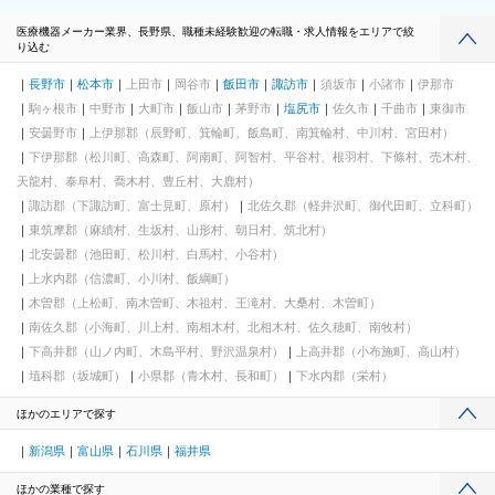
医療機器メーカー業界、長野県、職種未経験歓迎の転職・求人情報をエリアで絞
り込む
長野市
松本市
上田市
岡谷市
飯田市
諏訪市
須坂市
小諸市
伊那市
駒ヶ根市
中野市
大町市
飯山市
茅野市
塩尻市
佐久市
千曲市
東御市
安曇野市
上伊那郡（辰野町、箕輪町、飯島町、南箕輪村、中川村、宮田村）
下伊那郡（松川町、高森町、阿南町、阿智村、平谷村、根羽村、下條村、売木村、
天龍村、泰阜村、喬木村、豊丘村、大鹿村）
諏訪郡（下諏訪町、富士見町、原村）
北佐久郡（軽井沢町、御代田町、立科町）
東筑摩郡（麻績村、生坂村、山形村、朝日村、筑北村）
北安曇郡（池田町、松川村、白馬村、小谷村）
上水内郡（信濃町、小川村、飯綱町）
木曽郡（上松町、南木曽町、木祖村、王滝村、大桑村、木曽町）
南佐久郡（小海町、川上村、南相木村、北相木村、佐久穂町、南牧村）
下高井郡（山ノ内町、木島平村、野沢温泉村）
上高井郡（小布施町、高山村）
埴科郡（坂城町）
小県郡（青木村、長和町）
下水内郡（栄村）
ほかのエリアで探す
新潟県
富山県
石川県
福井県
ほかの業種で探す