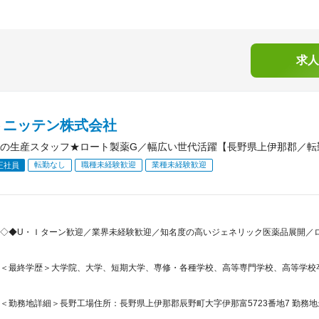
求人
トニッテン株式会社
の生産スタッフ★ロート製薬G／幅広い世代活躍【長野県上伊那郡／転
転勤なし
職種未経験歓迎
業種未経験歓迎
正社員
◇◆U・Ｉターン歓迎／業界未経験歓迎／知名度の高いジェネリック医薬品展開／ロ
＜最終学歴＞大学院、大学、短期大学、専修・各種学校、高等専門学校、高等学校
＜勤務地詳細＞長野工場住所：長野県上伊那郡辰野町大字伊那富5723番地7 勤務地最寄