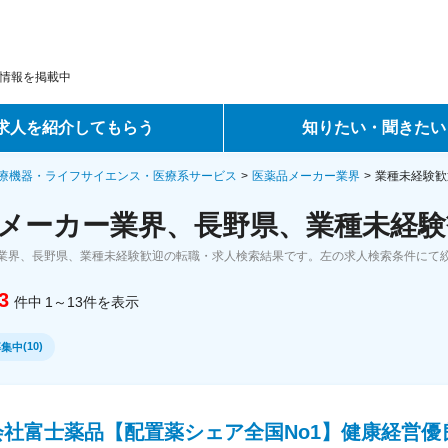
情報を掲載中
求人を紹介してもらう
知りたい・聞きたい
ントサービス
転職ノウハウ
療機器・ライフサイエンス・医療系サービス
医薬品メーカー業界
業種未経験歓
メーカー業界、長野県、業種未経験
サービス
データで見る転職
業界、長野県、業種未経験歓迎の転職・求人検索結果です。左の求人検索条件にて
ーエージェントサービス
コラム・インタビュー
3
件中
1～13
件
を表示
転職Q&A
(
10
)
募集中
会社富士薬品【配置薬シェア全国No1】健康経営優