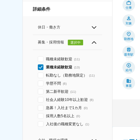
仕事
詳細条件
対象
休日・働き方
勤務地
募集・採用情報
選択中
最寄駅
職種未経験歓迎
(
11
)
業種未経験歓迎
(
13
)
給与
転勤なし（勤務地限定）
(
11
)
学歴不問
(
6
)
事業
第二新卒歓迎
(
11
)
社会人経験10年以上歓迎
(
8
)
急募！入社まで1カ月
(
0
)
採用人数5名以上
(
0
)
入社後の職種変更なし
(
1
)