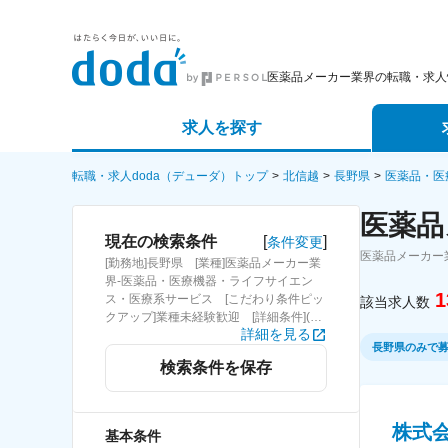
医薬品メーカー業界の転職・求人
求人を探す
詳細条件から探す
エージェ
転職・求人doda（デューダ）トップ
北信越
長野県
医薬品・医
医薬品
新着求人から探す
スカウト
[
]
現在の検索条件
条件変更
医薬品メーカー
[勤務地]長野県 [業種]医薬品メーカー業
求人特集から探す
パートナ
界-医薬品・医療機器・ライフサイエン
1
ス・医療系サービス [こだわり条件ピッ
該当求人数
クアップ]業種未経験歓迎 [詳細条件](募
詳細を見る
集・採用情報)業種未経験歓迎
長野県のみで
検索条件を保存
株式
基本条件