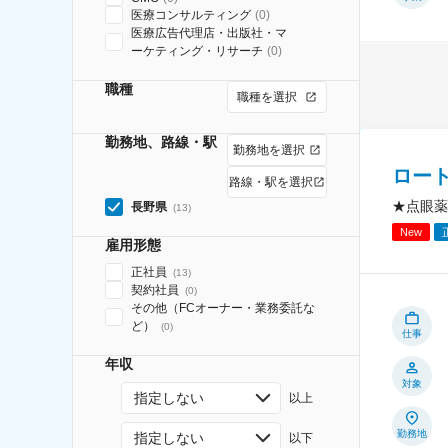
医療コンサルティング
(
0
)
医療広告代理店・出版社・マ
ーケティング・リサーチ
(
0
)
職種
職種を選択
勤務地、路線・駅
勤務地を選択
ロー
路線・駅を選択
★点眼薬
長野県
(
13
)
New
雇用形態
正社員
(
13
)
契約社員
(
0
)
その他（FCオーナー・業務委託な
ど）
(
0
)
仕事
年収
対象
指定しない
以上
勤務地
指定しない
以下