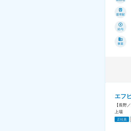
最寄駅
給与
事業
エフ
【長野／
上場
正社員