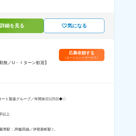
詳細を見る
気になる
応募依頼する
（エージェントサービス）
勤無／U・Ｉターン歓迎】
ート製薬グループ／年間休日125日◆◇
卒以上
駅：JR飯田線／伊那新町駅 /...