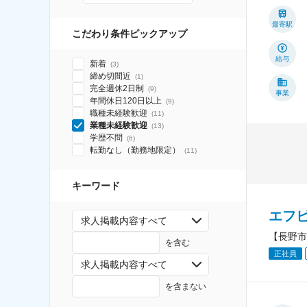
最寄駅
こだわり条件ピックアップ
給与
新着
(
3
)
締め切間近
(
1
)
完全週休2日制
(
9
)
事業
年間休日120日以上
(
9
)
職種未経験歓迎
(
11
)
業種未経験歓迎
(
13
)
学歴不問
(
6
)
転勤なし（勤務地限定）
(
11
)
キーワード
エフ
求人掲載内容すべて
【長野市
を含む
正社員
求人掲載内容すべて
を含まない