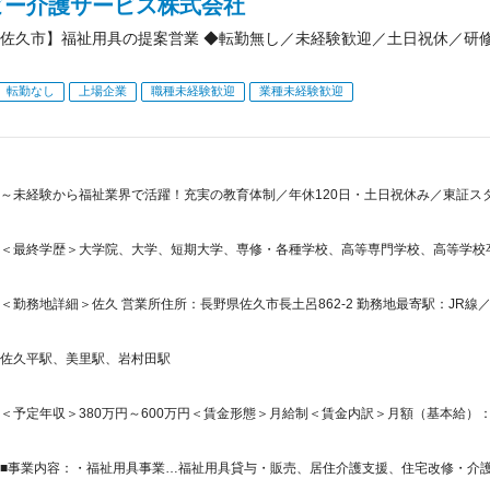
ビー介護サービス株式会社
佐久市】福祉用具の提案営業 ◆転勤無し／未経験歓迎／土日祝休／研
転勤なし
上場企業
職種未経験歓迎
業種未経験歓迎
～未経験から福祉業界で活躍！充実の教育体制／年休120日・土日祝休み／東証スタ
＜最終学歴＞大学院、大学、短期大学、専修・各種学校、高等専門学校、高等学校
＜勤務地詳細＞佐久 営業所住所：長野県佐久市長土呂862-2 勤務地最寄駅：JR線／
佐久平駅、美里駅、岩村田駅
＜予定年収＞380万円～600万円＜賃金形態＞月給制＜賃金内訳＞月額（基本給）：200,5
■事業内容：・福祉用具事業…福祉用具貸与・販売、居住介護支援、住宅改修・介護事