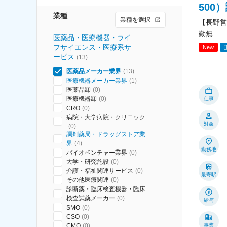
500
業種
業種を選択
【長野営
勤無
医薬品・医療機器・ライ
フサイエンス・医療系サ
New
ービス
(
13
)
医薬品メーカー業界
(
13
)
医療機器メーカー業界
(
1
)
医薬品卸
(
0
)
医療機器卸
(
0
)
仕事
CRO
(
0
)
病院・大学病院・クリニック
対象
(
0
)
調剤薬局・ドラッグストア業
界
(
4
)
勤務地
バイオベンチャー業界
(
0
)
大学・研究施設
(
0
)
介護・福祉関連サービス
(
0
)
最寄駅
その他医療関連
(
0
)
診断薬・臨床検査機器・臨床
検査試薬メーカー
(
0
)
給与
SMO
(
0
)
CSO
(
0
)
CMO
(
0
)
事業