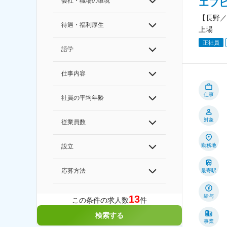
会社・職場の環境
エフ
【長野／
待遇・福利厚生
上場
正社員
語学
仕事内容
仕事
社員の平均年齢
対象
従業員数
勤務地
設立
応募方法
最寄駅
給与
13
この条件の求人数
件
検索する
事業