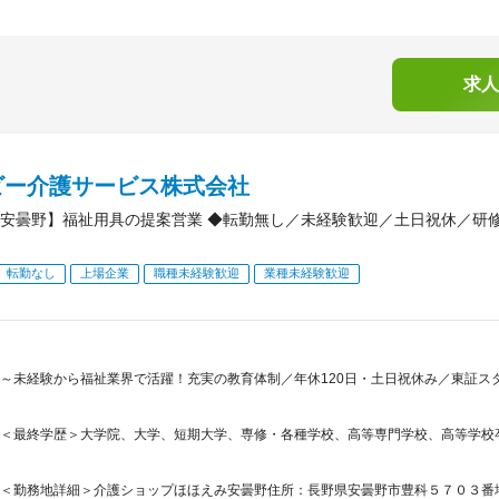
求人
ビー介護サービス株式会社
安曇野】福祉用具の提案営業 ◆転勤無し／未経験歓迎／土日祝休／研
転勤なし
上場企業
職種未経験歓迎
業種未経験歓迎
～未経験から福祉業界で活躍！充実の教育体制／年休120日・土日祝休み／東証スタ
＜最終学歴＞大学院、大学、短期大学、専修・各種学校、高等専門学校、高等学校
＜勤務地詳細＞介護ショップほほえみ安曇野住所：長野県安曇野市豊科５７０３番地１