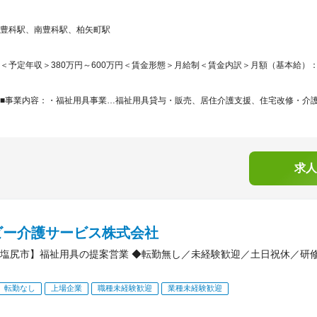
豊科駅、南豊科駅、柏矢町駅
＜予定年収＞380万円～600万円＜賃金形態＞月給制＜賃金内訳＞月額（基本給）：200,5
■事業内容：・福祉用具事業…福祉用具貸与・販売、居住介護支援、住宅改修・介護事
求人
ビー介護サービス株式会社
塩尻市】福祉用具の提案営業 ◆転勤無し／未経験歓迎／土日祝休／研
転勤なし
上場企業
職種未経験歓迎
業種未経験歓迎