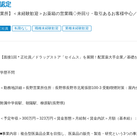
）認定
業所】＜未経験歓迎＞お薬箱の営業職◇外回り・取引あるお客様中心／
転勤なし
職種未経験歓迎
業種未経験歓迎
正社員
【面接1回＊正社員／ドラッグストア「セイムス」を展開！配置薬大手企業／基礎
学歴不問
＜勤務地詳細＞長野営業所住所：長野県長野市北尾張部100-3 受動喫煙対策：屋
附属中学前駅、朝陽駅、柳原駅(長野県)
＜予定年収＞300万円～323万円＜賃金形態＞月給制＜賃金内訳＞月額（基本給）：210,0
■事業内容：複合型医薬品企業を目指し、医薬品の販売・製造・研究という3つの事業