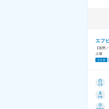
エフ
【長野／
上場
正社員
仕事
対象
勤務地