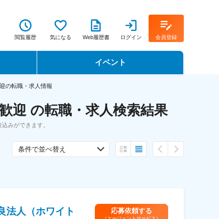
閲覧履歴
気になる
Web履歴書
ログイン
会員登録
イベント
転職イベント・転職セミナー
迎の転職・求人情報
歓迎 の転職・求人検索結果
転職フェア
絞込みができます。
転職セミナー動画
条件で並べ替え
良法人（ホワイト
応募依頼する
（エージェントサービス）