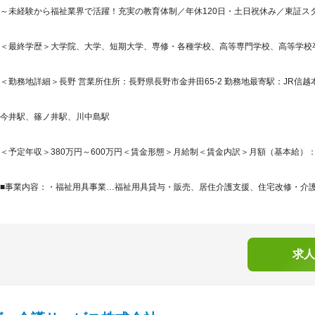
～未経験から福祉業界で活躍！充実の教育体制／年休120日・土日祝休み／東証スタ
＜最終学歴＞大学院、大学、短期大学、専修・各種学校、高等専門学校、高等学校
＜勤務地詳細＞長野 営業所住所：長野県長野市金井田65-2 勤務地最寄駅：JR信越
今井駅、篠ノ井駅、川中島駅
＜予定年収＞380万円～600万円＜賃金形態＞月給制＜賃金内訳＞月額（基本給）：200,5
■事業内容：・福祉用具事業…福祉用具貸与・販売、居住介護支援、住宅改修・介護事
求人