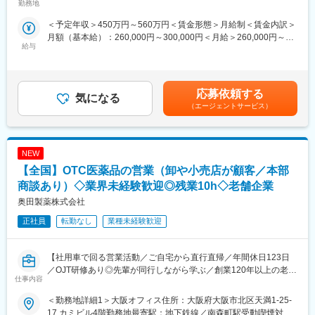
医療用漢方製剤専門の※MR職として医療従事者への情報提供をお
勤務地
所
変更の範囲：会社の定める業務
任せします。漢方は昨今、医療現場での活用が進んでいる成長領
＜予定年収＞450万円～560万円＜賃金形態＞月給制＜賃金内訳＞
域です。対象となる診療科は多いですが、特に高齢者医療や女性
月額（基本給）：260,000円～300,000円＜月給＞260,000円～
医療に注力しています。
給与
300,000円＜昇給有無＞有＜残業手当＞有＜給与補足＞■昇給年1
※担当施設は開業医が中心ですが、大学病院や大病院なども担当
回、賞与年2回■残業手当は残業時間に応じて別途支給※給与条件
し、様々な経験を積むことが出来ます。
はご経験やスキルに応じて決定させていただきます。賃金はあく
※MRとは：
までも目安の金額であり、選考を通じて上下する可能性がありま
Medical Representative（メディカル・リプレゼンタティブ）の
応募依頼する
気になる
す。月給(月額)は固定手当を含めた表記です。
略で、日本語では「医薬情報担当者」を意味します。医師や薬剤
（エージェントサービス）
師などの医療従事者に対して、自社製品である漢方薬に関する情
報を提供し、漢方薬の適正使用を促進する役割を担っています。
NEW
■研修制度：
入社後、未経験の方は2か月間（8~9月）、経験者の方も1ヶ月間
【全国】OTC医薬品の営業（卸や小売店が顧客／本部
（8月）本社研修がありしっかりとフォローします。漢方業界が初
商談あり）◇業界未経験歓迎◎残業10h◇老舗企業
めての方でもご安心ください！内容は学術（医薬品・漢方薬）、
奥田製薬株式会社
情報提供や説明会のロールプレイイング等インプット、アウトプ
ットの両方の研修を予定しており、現場でご活躍いただくための
正社員
転勤なし
業種未経験歓迎
土台を固めます。（研修期間は変動の可能性あり）
■魅力：
【社用車で回る営業活動／ご自宅から直行直帰／年間休日123日
・産育休、子ども看護休暇、介護休暇、各種自己啓発制度あり
／OJT研修あり◎先輩が同行しながら学ぶ／創業120年以上の老舗
仕事内容
・将来的に漢方薬を熟知する専門家として成長することができま
安定医薬品メーカー】
す。漢方薬を熟知するMRは市場価値も高いです。
＜勤務地詳細1＞大阪オフィス住所：大阪府大阪市北区天満1-25-
■業務内容：
17 カミビル4階勤務地最寄駅：地下鉄線／南森町駅受動喫煙対