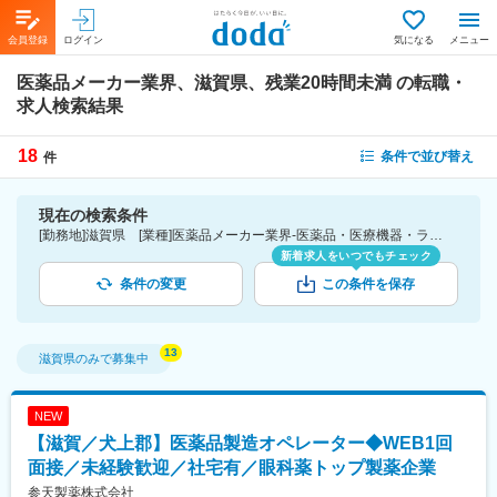
会員登録
ログイン
気になる
メニュー
医薬品メーカー業界、滋賀県、残業20時間未満
の転職・
求人検索結果
18
条件で並び替え
件
現在の検索条件
[勤務地]滋賀県 [業種]医薬品メーカー業界-医薬品・医療機器・ライフサイエンス・医療系サービス [詳細条件](休日・働き方)残業20時間未満
新着求人をいつでもチェック
条件の変更
この条件を保存
滋賀県
のみで募集中
NEW
【滋賀／犬上郡】医薬品製造オペレーター◆WEB1回
面接／未経験歓迎／社宅有／眼科薬トップ製薬企業
参天製薬株式会社