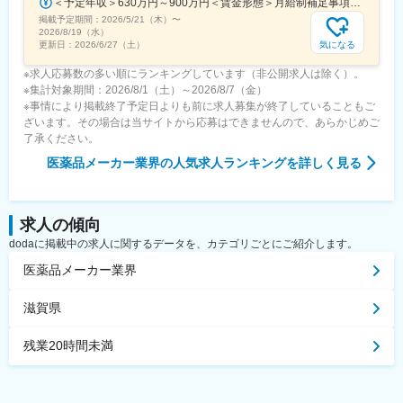
＜予定年収＞630万円～900万円＜賃金形態＞月給制補足事項なし＜賃金内訳＞月額（基本給）：330,000円～448,000円＜月給＞330,000円～448,000円＜昇給有無＞有＜残業手当＞有＜給与補足＞※給与詳細は、経験・経歴を考慮のうえ、決定します。■賞与：年2回（6月・12月）※2026年 度見込（ 6.0ヶ月）※時間外、法定外休日勤務をした場合は30%の割増手当支給法定休日勤務の場合は、35%の割増手当支給賃金はあくまでも目安の金額であり、選考を通じて上下する可能性があります。月給(月額)は固定手当を含めた表記です。
掲載予定期間：
2026/5/21（木）
〜
2026/8/19（水）
気になる
更新日：
2026/6/27（土）
※求人応募数の多い順にランキングしています（非公開求人は除く）。
※集計対象期間：2026/8/1（土）～2026/8/7（金）
※事情により掲載終了予定日よりも前に求人募集が終了していることもご
ざいます。その場合は当サイトから応募はできませんので、あらかじめご
了承ください。
医薬品メーカー業界
の人気求人ランキングを詳しく見る
求人の傾向
dodaに掲載中の求人に関するデータを、カテゴリごとにご紹介します。
医薬品メーカー業界
滋賀県
残業20時間未満