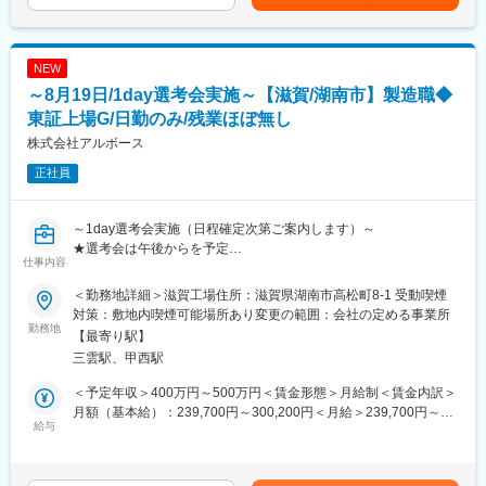
■想定されるキャリアパス
当を含めた表記です。
ト勤務あり。休日出勤あり（生産状況により）
現場経験を積み、将来的にはリーダーや管理職へキャリアアップ
・滋賀工場は錠剤・顆粒・点鼻等の製剤・包装を行っています。
も可能です。
・製造業務には変更管理、逸脱管理、文書管理、バリデーショ
NEW
ン、教育訓練等
■企業の特徴/魅力
～8月19日/1day選考会実施～【滋賀/湖南市】製造職◆
が含まれます。
当社は東証プライム上場のグループ企業として、医薬品製造の受
東証上場G/日勤のみ/残業ほぼ無し
託に特化。安定した経営基盤と最先端の設備環境が強みです。
■組織構成
株式会社アルボース
製剤課は複数のメンバーで構成されており、正社員・契約社員・
■社員インタビューページもご覧ください！
正社員
派遣スタッフが連携して業務を進めています。
https://www.kyorin-gfc.co.jp/recruit/recruit-interview04/
■業務の魅力
変更の範囲：会社の定める業務
～1day選考会実施（日程確定次第ご案内します）～
上場グループの安定基盤で、専門性を磨きながら医薬品の品質確
★選考会は午後からを予定
保や最新技術に携われます。
仕事内容
★選考会当日の流れ
■教育体制
＜勤務地詳細＞滋賀工場住所：滋賀県湖南市高松町8-1 受動喫煙
------------------------------------------------------------
OJTや研修制度が整っており、業界未経験であっても段階的にキ
対策：敷地内喫煙可能場所あり変更の範囲：会社の定める事業所
・当日は1時間程度を想定しております。
勤務地
ャッチアップできる体制です。
【最寄り駅】
・面接官は4～5名参加予定
三雲駅、甲西駅
選考内容：
■就業環境
（1） 15分程度会社概要と仕事内容の説明を行います。
異物の徹底管理、５Sの管理、整理整頓、清潔な環境が整ってお
＜予定年収＞400万円～500万円＜賃金形態＞月給制＜賃金内訳＞
（2） 30分面接（参加者1名＋面接官4～5名）
り、女性もご活躍頂いています。休憩室や給湯室も完備しており
月額（基本給）：239,700円～300,200円＜月給＞239,700円～
給与
安心してご就業頂けます。
300,200円＜昇給有無＞有＜残業手当＞有＜給与補足＞■賞与：年
※面接は1名ずつ行います。待ち時間や選考順番が前後する可能性
2回■昇給：年1回（4月）賃金はあくまでも目安の金額であり、選
がございます。
年間休日123日以上、残業は月平均15時間程度。ワークライフバ
考を通じて上下する可能性があります。月給(月額)は固定手当を含
※面接通過者に対し、後日適正検査を実施することがあります。