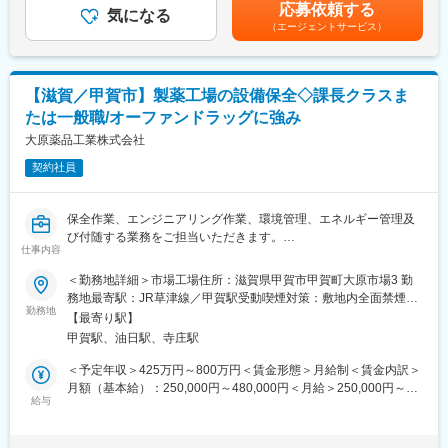
めた表記です。
年始休暇や慶弔特別休暇も整備されています。
応募依頼する
＜充填＞
気になる
（エージェントサービス）
・調合後の製品の充填、ラベル貼付、箱詰め作業
■特徴・魅力：
＜その他＞
◎東証プライム上場・日本精化株式会社グループの安定基盤。創
・製品チェックや品質確認
業70年以上にわたり、洗浄・殺菌・消毒分野で高い実績を築いて
・製造設備の洗浄、点検作業
います。
【滋賀／甲賀市】製薬工場の設備保全◇課長クラスま
◎学校や病院、官公庁など社会インフラを支える製品を製造して
たは一般職/オーファンドラッグに強み
入社後は原料の計量や機械操作、品質確認など基礎業務からスタ
おり、景気の影響を受けにくい安定事業です。
ートし、先輩社員のサポートを受けながら徐々に担当領域を広げ
大原薬品工業株式会社
◎日勤のみ・土日祝休み・空調完備・残業少なめと、製造職の中
ていただきます。未経験入社の社員も多数活躍しています。
でも働きやすい環境が整っています。昇給年1回、賞与年2回、退
契約社員
職金制度や企業年金制度など福利厚生も充実しています。
■環境：
20代～30代の若手社員が多く活躍しており、異業種からの転職者
変更の範囲：会社の定める業務
保全作業、エンジニアリング作業、環境管理、エネルギー管理及
や製造未経験者も多数在籍しています。先輩社員が丁寧に指導す
び付随する業務をご担当いただきます。
る育成体制が整っているため、工場勤務が初めての方でも安心し
仕事内容
てスタートできます。
■具体的には：
＜勤務地詳細＞市場工場住所：滋賀県甲賀市甲賀町大原市場3 勤
協力しながら生産を進めるチームワーク重視の職場で、分からな
・製造設備、製造支援設備（ユーティリティ）保全作業
務地最寄駅：JR草津線／甲賀駅受動喫煙対策：敷地内全面禁煙変
いことも相談しやすい環境です。
・構造設備における防虫防鼠/環境/安全衛生
勤務地
更の範囲：会社の定める事業所
【最寄り駅】
・担当工場 防火/防災/保安管理
■働き方：
甲賀駅、油日駅、寺庄駅
・担当工場 廃水/排気/廃棄物管理
・勤務時間は8:30～17:00の日勤のみ。夜勤や交替勤務はなく、生
・一般環境整備（美化）
＜予定年収＞425万円～800万円＜賃金形態＞月給制＜賃金内訳＞
活リズムを安定させながら働くことができます。
・有害物質使用特定施設の定期点検
月額（基本給）：250,000円～480,000円＜月給＞250,000円～
・また、空調完備の工場で快適に勤務できるほか、残業も比較的
・製造支援設備の新規導入・改修に関する計画立案
給与
480,000円＜昇給有無＞有＜残業手当＞有＜給与補足＞■昇給：年
少なく、ワークライフバランスを大切にした働き方が可能です。
・製造支援設備の工事・予算管理 ・検収・検証
1回、4月（人事考課により、昇給しない場合又は降給となる場合
・休日は週休2日制（年間休日119日）。原則土日祝休みで、年末
・新築、改修、設備導入プロジェクト監理
があります。）※管理職採用の場合、管理監督者となるため残業手
年始休暇や慶弔特別休暇も整備されています。