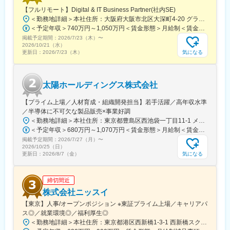
【フルリモート】Digital & IT Business Partner(社内SE)
■当社の魅力：
＜勤務地詳細＞本社住所：大阪府大阪市北区大深町4-20 グランフロント大阪タワーA25F勤務地最寄駅：JR各線／大阪駅受動喫煙対策：屋内全面禁煙変更の範囲：会社の定める事業所（リモートワーク含む）
・専門性の高さ：消化器領域に強みを持ち、国内トップクラスの
＜予定年収＞740万円～1,050万円＜賃金形態＞月給制＜賃金内訳＞月額（基本給）：540,000円～770,000円＜月給＞540,000円～770,000円＜昇給有無＞有＜残業手当＞有＜給与補足＞※経験・能力等を考慮の上、当社規定により決定します。■賞与：年1回支給■基本給改定：年1回（4月）賃金はあくまでも目安の金額であり、選考を通じて上下する可能性があります。月給(月額)は固定手当を含めた表記です。
シェア
掲載予定期間：
・安定した経営基盤：創業70年超、医療用医薬品とOTCの二本柱
2026/7/23（木）
〜
2026/10/21（水）
で安定成長
気になる
更新日：
2026/7/23（木）
・幅広い製品ラインアップ：処方薬からOTC、健康食品、化粧品
まで展開
・グローバル展開：欧州・アジアを中心に海外事業を拡大
太陽ホールディングス株式会社
・社会貢献度の高さ：生活習慣病や消化器疾患など、人々の健康
に直結する製品を提供
【プライム上場／人材育成・組織開発担当】若手活躍／高年収水準
・働きやすい環境：完全週休二日制、住宅補助、資格取得支援な
／半導体に不可欠な製品販売×事業好調
ど福利厚生充実
＜勤務地詳細＞本社住所：東京都豊島区西池袋一丁目11-1 メトロポリタンプラザビル16F勤務地最寄駅：各線／池袋駅受動喫煙対策：屋内全面禁煙変更の範囲：会社の定める事業所（リモートワーク含む）
・研修制度の充実：未経験者も安心して成長できる教育体制
＜予定年収＞680万円～1,070万円＜賃金形態＞月給制＜賃金内訳＞月額（基本給）：335,000円～530,000円＜月給＞335,000円～530,000円＜昇給有無＞有＜残業手当＞有＜給与補足＞※年収概算には想定残業時間20時間分を含む・2025年度 全社平均残業時間：20時間・残業代全額支給（管理監督職については対象外)・賞与6か月分（2025年度実績）賃金はあくまでも目安の金額であり、選考を通じて上下する可能性があります。月給(月額)は固定手当を含めた表記です。
・長期勤続率の高さ：社員の定着率が高く、安定したキャリア形
掲載予定期間：
成が可能
2026/7/27（月）
〜
2026/10/25（日）
気になる
更新日：
2026/8/7（金）
変更の範囲：会社の定める業務
締切間近
株式会社ニッスイ
【東京】人事/オープンポジション ※東証プライム上場／キャリアパ
ス◎／就業環境◎／福利厚生◎
＜勤務地詳細＞本社住所：東京都港区西新橋1-3-1 西新橋スクエア勤務地最寄駅：東京メトロ線／内幸町駅受動喫煙対策：屋内全面禁煙変更の範囲：会社の定める事業所（リモートワーク含む）