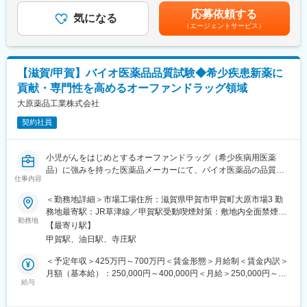
当なし賃金はあくまでも目安の金額であり、選考を通じて上下す
応募依頼する
■雇用形態について：
気になる
る可能性があります。月給(月額)は固定手当を含めた表記です。
■特徴・魅力：
（エージェントサービス）
原則有期雇用での採用です。
◎東証プライム上場・日本精化株式会社グループの安定基盤。創
有期雇用 契約期間：12か月
業70年以上にわたり、洗浄・殺菌・消毒分野で高い実績を築いて
契約更新：有り
います。
判断基準：契約期間満了時の業務量及び業務の進捗状況、勤務成
◎学校や病院、官公庁など社会インフラを支える製品を製造して
【滋賀/甲賀】バイオ医薬品品質試験◆希少疾患新薬に
績、会社の経営状況を勘案して判断します。
おり、景気の影響を受けにくい安定事業です。
貢献・専門性を高めるオーファンドラッグ領域
更新上限：無し、更新時期は毎年4月
◎日勤のみ・土日祝休み・空調完備・残業少なめと、製造職の中
※勤務態度などに問題がなければ更新していき、無期雇用への切り
大原薬品工業株式会社
でも働きやすい環境が整っています。昇給年1回、賞与年2回、退
替えは5年経過で希望に基づきあり
職金制度や企業年金制度など福利厚生も充実しています。
契約社員
※正社員への登用は基準をクリアしていただき次第あり
変更の範囲：会社の定める業務
■同社の特徴：
小児がんをはじめとするオーファンドラッグ（希少疾病用医薬
小児がんをはじめとするオーファンドラッグ（希少疾病用医薬
品）に強みを持った医薬品メーカーにて、バイオ医薬品の品質試
品）事業と、高齢化社会に貢献するジェネリック医薬品事業の2軸
仕事内容
験担当として以下業務をお任せしていきます。
を展開。「難病をなんとか治してほしい」「老後も安心して暮ら
＜勤務地詳細＞市場工場住所：滋賀県甲賀市甲賀町大原市場3 勤
せる社会がいいな」といった誰もが願うことを実現する社会づく
■業務詳細：
務地最寄駅：JR草津線／甲賀駅受動喫煙対策：敷地内全面禁煙変
りに貢献したいと考えています。
・細胞培養業務（無菌操作、継代、凍結保存、細胞状態管理）
勤務地
更の範囲：会社の定める事業所
【最寄り駅】
・ELISA、cell-based assay等を用いた各種試験：標的結合親和
変更の範囲：会社の定める業務
甲賀駅、油日駅、寺庄駅
性・CDC活性・ADCC活性など
・抗体医薬に関する特性解析
＜予定年収＞425万円～700万円＜賃金形態＞月給制＜賃金内訳＞
・生物活性試験の分析法バリデーション／分析法移管
月額（基本給）：250,000円～400,000円＜月給＞250,000円～
・各種分析機器の管理：フローサイトメーターやマイクロプレー
給与
400,000円＜昇給有無＞有＜残業手当＞有＜給与補足＞※給与詳細
トリーダーなどの装置のキャリブレーション等を含む
は経験・能力・前職給与等を踏まえて決定するため上記年収から
・OOS（規格外試験結果）・OOT（トレンド外）調査