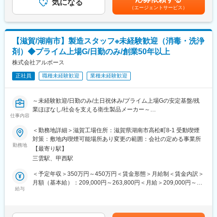
・洗浄剤や石鹸液の調合作業
気になる
・部署や役職の垣根なくコミュニケーションをとりながら業務を
（エージェントサービス）
＜充填＞
遂行していただきます。一つの業務に特化せず、ご経験と意欲に
・調合後の製品の充填、ラベル貼付、箱詰め作業
応じて幅広く様々な業務を担当いただけます。
＜その他＞
・フレックスタイム制を導入しており非常に働きやすい環境で
・製品チェックや品質確認
す。
【滋賀/湖南市】製造スタッフ※未経験歓迎（消毒・洗浄
・製造設備の洗浄、点検作業
剤）◆プライム上場G/日勤のみ/創業50年以上
■当社について：
入社後は原料の計量や機械操作、品質確認など基礎業務からスタ
株式会社アルボース
・医薬品・健康食品であるソフトカプセル製剤を製造していま
ートし、先輩社員のサポートを受けながら徐々に担当領域を広げ
す。
正社員
職種未経験歓迎
業種未経験歓迎
ていただきます。将来的には管理職としてキャリアアップするこ
・世界30か国で事業を展開する同社ですが、日本はアジアで唯一
とが可能です。
製造・開発拠点を保有しています。
～未経験歓迎/日勤のみ/土日祝休み/プライム上場Gの安定基盤/残
■環境：
変更の範囲：会社の定める業務
業ほぼなし/社会を支える衛生製品メーカー～
20代～30代の若手社員が多く活躍しており、異業種からの転職者
仕事内容
や製造未経験者も多数在籍しています。先輩社員が丁寧に指導す
＜勤務地詳細＞滋賀工場住所：滋賀県湖南市高松町8-1 受動喫煙
る育成体制が整っています。
■業務内容：
対策：敷地内喫煙可能場所あり変更の範囲：会社の定める事業所
協力しながら生産を進めるチームワーク重視の職場で、分からな
学校や病院、官公庁、食品工場などで使用されるハンドソープや
勤務地
いことも相談しやすい環境です。
【最寄り駅】
業務用洗浄剤、消毒剤の製造業務をお任せします。主な業務は製
三雲駅、甲西駅
品の調合や充填作業となり、製造未経験の方でも一から学べる環
■働き方：
境です。
＜予定年収＞350万円～450万円＜賃金形態＞月給制＜賃金内訳＞
・勤務時間は8:30～17:00の日勤のみ。夜勤や交替勤務はなく、生
月額（基本給）：209,000円～263,800円＜月給＞209,000円～
活リズムを安定させながら働くことができます。
■業務詳細：
給与
263,800円＜昇給有無＞有＜残業手当＞有＜給与補足＞■賞与：年
・また、空調完備の工場で快適に勤務できるほか、残業も比較的
＜調合＞
2回■昇給：年1回（4月）賃金はあくまでも目安の金額であり、選
少なく、ワークライフバランスを大切にした働き方が可能です。
・原料の計量や投入作業
考を通じて上下する可能性があります。月給(月額)は固定手当を含
・休日は週休2日制（年間休日119日）。原則土日祝休みで、年末
・洗浄剤や石鹸液の調合作業