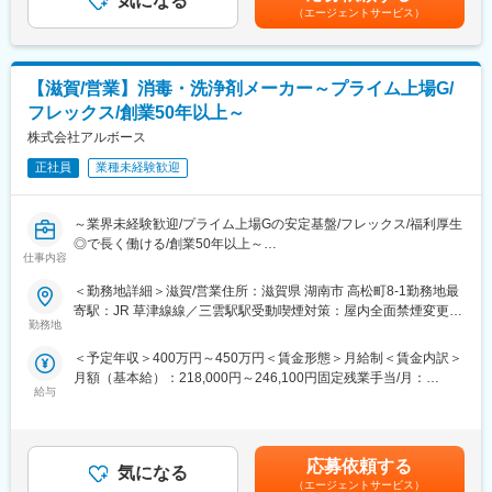
気になる
あり、選考を通じて上下する可能性があります。月給(月額)は固定
スーパーマーケットのバックヤード、外食産業、受託給食などを
（エージェントサービス）
ていただきます。将来的には品質管理・生産技術を経験していた
手当を含めた表記です。
対象とした「食品関連分野」、
だき、管理職としてキャリアアップすることが可能です。
学校、官公庁、工場などを対象とする「一般事業所分野」、
病院、医院、医療機器メーカーを対象とする「医療関連分野」で
■特徴・魅力：
【滋賀/営業】消毒・洗浄剤メーカー～プライム上場G/
す。
◎東証プライム上場の日本精化株式会社のグループ会社として同
営業の際には社用の車・社用携帯電話を使用して頂きます。
フレックス/創業50年以上～
社は「きれいをクリエイト」をスローガンに、洗浄・殺菌・消毒
担当先は、基本的にエリア毎にわかれていますが、顧客に応じて
株式会社アルボース
など衛生に関する業務用製品と衛生管理システムを販売・提供し
エリアに関係なく担当いただくこともあります。
ています。
正社員
業種未経験歓迎
中でも「アルボース石鹸液」のシェアは業界トップクラスを誇っ
■組織風土：
ており、認知度・信頼度の高い製品ラインナップを持つ企業で
中途入社率が全体の約4割いる環境です。文理問わず未経験で入社
す。
～業界未経験歓迎/プライム上場Gの安定基盤/フレックス/福利厚生
し、活躍している方が多くいます。
◎で長く働ける/創業50年以上～
他拠点や関係各部署との連携も少なくない事や、営業としても協
変更の範囲：会社の定める業務
仕事内容
調性を重んじる社風となっています。
■業務内容：
＜勤務地詳細＞滋賀/営業住所：滋賀県 湖南市 高松町8-1勤務地最
手洗石鹸液、除菌、洗浄剤を商材としたスーパーマーケットや学
■特徴・魅力：
寄駅：JR 草津線線／三雲駅駅受動喫煙対策：屋内全面禁煙変更の
校、官公庁、病院等への営業です。
◎東証プライム上場の日本精化株式会社のグループ会社として同
勤務地
範囲：会社の定める事業所
ルート営業が中心ですが、代理店との同行にて新規商談も行いま
社は「きれいをクリエイト」をスローガンに、洗浄・殺菌・消毒
＜予定年収＞400万円～450万円＜賃金形態＞月給制＜賃金内訳＞
す。
など衛生に関する業務用製品と衛生管理システムを販売・提供し
月額（基本給）：218,000円～246,100円固定残業手当/月：
単に物を売るのではなく、顧客ニーズを引き出す戦略的な営業で
ています。
給与
30,000円（固定残業時間20時間0分/月～10時間0分/月）超過した
す。
中でも「アルボース石鹸液」のシェアは業界トップクラスを誇っ
時間外労働の残業手当は追加支給＜月給＞248,000円～276,100円
ており、認知度・信頼度の高い製品ラインナップを持つ企業で
（一律手当を含む）＜昇給有無＞有＜残業手当＞有＜給与補足＞■
■業務の特徴：
す。
賞与：年2回■昇給：年1回（4月）賃金はあくまでも目安の金額で
営業先は大きく分けると3つあり、
◎品質と信頼高いブランド力ある製品：生産設備は単に製品をつ
応募依頼する
気になる
あり、選考を通じて上下する可能性があります。月給(月額)は固定
スーパーマーケットのバックヤード、外食産業、受託給食などを
くるのではなく設計から製造、検査、出荷に至る各工程で優れた
（エージェントサービス）