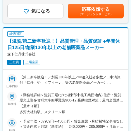
変動する可能性があります賞与： 年 3 回 定期賞与2回（7月、12
・安定性試験
月支給( 昨年実績： 4.5ヶ月 )）、業績賞与1回（3月支給。業績に
応募依頼する
・各種試験結果レポートの作成
気になる
より支給有無は変動）■定期昇給：4月賃金はあくまでも目安の金
（エージェントサービス）
・試験法SOP作成・改訂
額であり、選考を通じて上下する可能性があります。月給(月額)は
固定手当を含めた表記です。
■募集背景：
バイオ医薬品の品質試験内製化に伴う経験者補強
締切間近
【滋賀/第二新卒歓迎！】品質管理・品質保証 ※年間休
■同社の特徴：
・小児がんをはじめとするオーファンドラッグ（希少疾病用医薬
日125日/創業130年以上の老舗医薬品メーカー
品）事業と、高齢化社会に貢献するジェネリック医薬品事業の2軸
森下仁丹株式会社
を展開。「難病をなんとか治してほしい」「老後も安心して暮ら
正社員
上場企業
せる社会がいいな」といった誰もが願うことを実現する社会づく
りに貢献したいと考えています。
【第二新卒歓迎！／創業130年以上／中途入社者多数／口中清涼
■雇用形態について：
剤「仁丹」や「ビフィーナ」等の老舗医薬品メーカー】
原則有期雇用での採用
仕事内容
■業務内容：
有期雇用 契約期間: 12か月
同社は創業130年以上の歴史を誇る老舗医薬品メーカーです。同
契約更新: 有り
＜勤務地詳細＞滋賀工場(びわ湖東部中核工業団地内) 住所：滋賀
社の医薬品・健康食品の品質管理担当者として、以下業務をお任
判断基準: 契約期間満了時の業務量及び業務の進捗状況、勤務成
県犬上郡多賀町大字四手諏訪960-12 受動喫煙対策：屋内全面禁煙
せ致します。
勤務地
績、会社の経営状況を勘案して判断します。
変更の範囲：会社の定める事業所
【最寄り駅】
＜具体的には…＞
更新上限: 無し更新時期は毎年4月。
多賀大社前駅、スクリーン駅
・医薬品有効成分定量等、理化学試験
※よほど勤務態度などに問題がなければ更新していき、無期雇用へ
※使用分析装置：HPLC・GC・UV・カールフィッシャー・FTIRな
の切り替えは5年経過で希望に基づきあり
＜予定年収＞379万円～450万円＜賃金形態＞月給制特記事項なし
ど
※正社員への登用は基準をクリアしていただき次第あり
＜賃金内訳＞月額（基本給）：240,000円～285,000円＜月給＞
・医薬品原料試験
給与