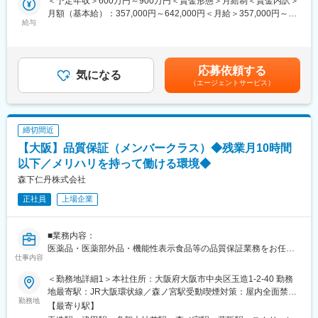
＜予定年収＞600万円～900万円＜賃金形態＞月給制＜賃金内訳＞
実は「挑戦」が大好きな企業です。
月額（基本給）：357,000円～642,000円＜月給＞357,000円～
■業務内容：
給与
口中清涼剤「仁丹」で知名度を築きあげてきましたが、そこにと
642,000円＜昇給有無＞有＜残業手当＞有＜給与補足＞※年齢、経
当社工場における医薬品製造管理者として品質保証・品質管理業
どまるのではなく、独自のブランドの上に新たな収入源を構築し
験、能力を考慮のうえ決定いたします■賞与：年2回（6月・12
務をご担当いただきます。
てきました。古くはビフィーナなどの健康食品に始まり、近年は
月）※賞与は入社2年目から支給■昇降給：年1回賃金はあくまでも
・薬機法に基づく医薬品製造管理者業務全般
工業向けにも独自のカプセル技術を応用するなど、新しい「仁
目安の金額であり、選考を通じて上下する可能性があります。月
応募依頼する
・GMPに基づく製造管理・品質管理体制の維持・改善
気になる
丹」ブランドを数多く生み出し続けています。中でも重要分野と
給(月額)は固定手当を含めた表記です。
（エージェントサービス）
・社内関連部門との連携、当局対応、内部監査、外部監査対応な
位置付けているセルフメディケーションブランドの「メディケ
ど
ア」シリーズでは、ドラッグストアを主な販路として新たな顧客
層を今もなお開拓し続けています。
■組織構成：
締切間近
新工場では品質部門2名、製造部門20名程度から、稼働をし徐々
【大阪】品質保証（メンバークラス）◆残業月10時間
に大きくなる想定です。
変更の範囲：会社の定める業務
以下／メリハリを持って働ける環境◆
■入社後：
森下仁丹株式会社
ご入社後、甲賀本社工場にてOJTを受けていただき、2027年1月
正社員
上場企業
頃以降は津工場での勤務をお願いする予定です。
※期間中の負担については、借り上げ住宅制度など（会社規定によ
る）を適用し、会社としてサポートいたします。
■業務内容：
医薬品・医薬部外品・機能性表示食品等の品質保証業務をお任せ
■魅力：
仕事内容
致します。残業時間は月10時間以下で、メリハリを持って働くこ
・創業から80年を超える歴史ある製薬会社において、医薬品に携
とができる環境です。
わる業務です。
＜勤務地詳細1＞本社住所：大阪府大阪市中央区玉造1-2-40 勤務
＜具体的には＞
・NISSHAグループがメディカル分野に注力している中で医薬品
地最寄駅：JR大阪環状線／森ノ宮駅受動喫煙対策：屋内全面禁煙
(1)医薬品等製造販売業におけるGQP関連業務
勤務地
事業の中核を担っており、規模拡大をリードすることが期待され
＜勤務地詳細2＞大阪テクノセンター住所：大阪府枚方市津田山手
【最寄り駅】
(2)国内外、医薬品等製造所への管理、監督（委託工場の監査、改
ています。
2-11-1 勤務地最寄駅：JR片町線／藤阪駅・津田駅受動喫煙対策：