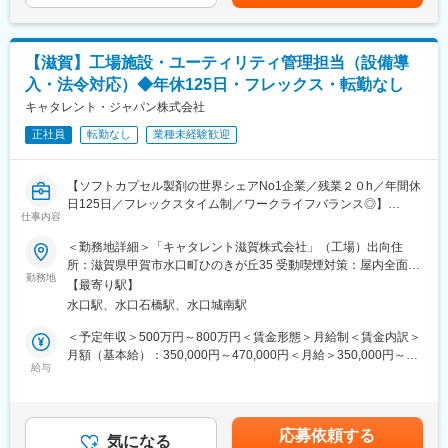
手当を含めた表記です。
対象とした「食品関連分野」、
品質を生み出すものと考え、ハード、ソフトにわたる医薬品の生
学校、官公庁、工場などを対象とする「一般事業所分野」、
産管理システムであるGMP、品質管理システムの国際標準規格で
病院、医院、医療機器メーカーを対象とする「医療関連分野」で
あるISO9000シリーズを意識した品質管理を行なっています。
【滋賀】工場施設・ユーティリティ管理担当（設備導
す。
◎長年、学校現場や給食センター、その他スーパーマーケット市
営業の際には社用の車・社用携帯電話を使用して頂きます。
場等での手洗石鹸、洗浄剤のシェア5割以上を誇ることからその製
入・法令対応）◆年休125日・フレックス・転勤なし
担当先は、基本的にエリア毎にわかれていますが、顧客に応じて
品力の高さを伺うことができます。
キャタレント・ジャパン株式会社
エリアに関係なく担当いただくこともあります。
正社員
転勤なし
業種未経験歓迎
変更の範囲：会社の定める業務
■組織風土：
中途入社率が全体の約4割いる環境です。文理問わず未経験で入社
【ソフトカプセル製剤の世界シェアNo1企業／残業２０h／年間休
し、活躍している方が多くいます。
日125日／フレックスタイム制／ワークライフバランス◎】
他拠点や関係各部署との連携も少なくない事や、営業としても協
仕事内容
調性を重んじる社風となっています。
★当社のポイント★
＜勤務地詳細＞「キャタレント滋賀株式会社」（工場）出向住
・グローバルにて80％以上のシェアを誇るソフトカプセル製剤の
■特徴・魅力：
所：滋賀県甲賀市水口町ひのきが丘35 受動喫煙対策：屋内全面禁
製造メーカー！
◎東証プライム上場の日本精化株式会社のグループ会社として同
勤務地
煙変更の範囲：会社の定める事業所
【最寄り駅】
・外資ながらも、落ち着いた社風です
社は「きれいをクリエイト」をスローガンに、洗浄・殺菌・消毒
水口駅、水口石橋駅、水口城南駅
・治験薬の梱包ラベリングのビジネスで、社員数も右肩上がりに
など衛生に関する業務用製品と衛生管理システムを販売・提供し
増員中！
ています。
＜予定年収＞500万円～800万円＜賃金形態＞月給制＜賃金内訳＞
中でも「アルボース石鹸液」のシェアは業界トップクラスを誇っ
月額（基本給）：350,000円～470,000円＜月給＞350,000円～
【雇用元】
ており、認知度・信頼度の高い製品ラインナップを持つ企業で
給与
470,000円＜昇給有無＞有＜残業手当＞有＜給与補足＞ご経験・
グループ会社「キャタレント滋賀株式会社」への在籍出向となり
す。
スキルよって変動します。賃金はあくまでも目安の金額であり、
ます。
◎品質と信頼高いブランド力ある製品：生産設備は単に製品をつ
選考を通じて上下する可能性があります。月給(月額)は固定手当を
勤務地：〒528-0068 滋賀県甲賀市水口町ひのきが丘35
くるのではなく設計から製造、検査、出荷に至る各工程で優れた
含めた表記です。
応募依頼する
事業内容：治験薬（臨床試験用医薬品）の包装・ラベリング
品質を生み出すものと考え、ハード、ソフトにわたる医薬品の生
気になる