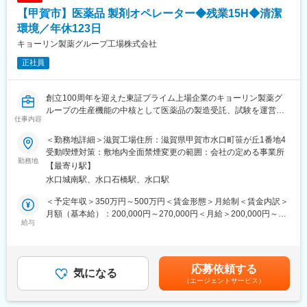
・製造業務には変更管理、逸脱管理、文書管理、バリデーショ
【甲賀市】医薬品 製剤オペレーター◆残業15H◆清潔
ン、教育訓練等が含まれます。
環境／年休123日
■組織構成
キョーリン製薬グループ工場株式会社
製剤課は複数のメンバーで構成されており、正社員・契約社員・
正社員
派遣スタッフが連携して業務を進めています。
■業務の魅力
創立100周年を迎えた東証プライム上場企業のキョーリン製薬グ
上場グループ工場として安定した環境で、医薬品の品質を守る重
ループの生産機能の中核として医薬品の製造受託、試験を運営し
要な役割を担います。
仕事内容
ています。GMPの高度化を進め、グローバルな基準をクリアした
製造現場のリーダーとして業務上のマネジメントスキルや課題解
生産体制を徹底。
決力を磨けます。
＜勤務地詳細＞滋賀工場住所：滋賀県甲賀市水口町笹が丘1番地4
残業15時間程度／食堂あり
受動喫煙対策：敷地内全面禁煙変更の範囲：会社の定める事業所
勤務地
■教育体制
【最寄り駅】
■業務概要
OJTや研修制度が整っており、段階的にキャッチアップできる体
水口城南駅、水口石橋駅、水口駅
当社滋賀工場にて、医薬品製造の製剤工程のオペレーションを担
制です。
当いただきます。錠剤・顆粒・点鼻製剤といった医薬品の製造工
＜予定年収＞350万円～500万円＜賃金形態＞月給制＜賃金内訳＞
程において、造粒、打錠、検査、コーティングなどのいずれかの
■就業環境
月額（基本給）：200,000円～270,000円＜月給＞200,000円～
業務をお任せします。高品質な医薬品を安定的に供給するため、
給与
異物の徹底管理、５Sの管理、整理整頓、清潔な環境が整ってお
270,000円＜昇給有無＞有＜残業手当＞有＜給与補足＞※目安の年
GMP（医薬品の製造管理及び品質管理の基準）に基づいた業務運
り、女性もご活躍頂いています。
収であり、選考を通じて上下する可能性がございます。※能力・経
営を行い、製造力強化に貢献いただくポジションです。業務はシ
休憩室や給湯室も完備しており安心してご就業頂けます。
験等を考慮の上、同社規定により優遇昇給・賞与：昇給1回（7
フト勤務となります。
月）、賞与年2回（7月・12月）賃金はあくまでも目安の金額であ
応募依頼する
気になる
年間休日は123日以上、残業は月平均15時間程度。ワークライフ
り、選考を通じて上下する可能性があります。月給(月額)は固定手
（エージェントサービス）
■業務詳細
バランスも重視した働きやすい環境です。
当を含めた表記です。
・医薬品の製造業務（製剤に係る造粒・打錠・検査、コーティン