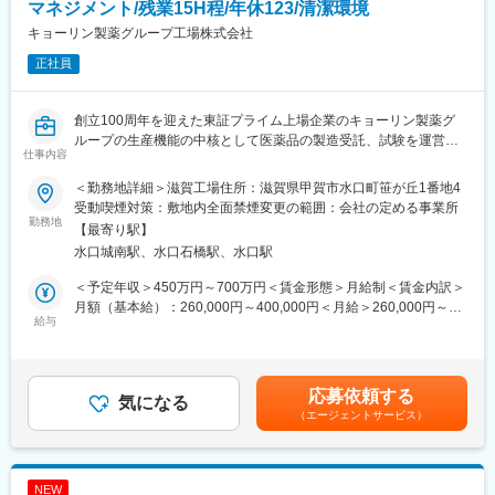
参天製薬は、眼科領域に特化したグローバル製薬企業として、世
マネジメント/残業15H程/年休123/清潔環境
界中の人々の「見る力」を支えています。1890年の創業以来、目
キョーリン製薬グループ工場株式会社
の健康に向き合い続け、現在では約60以上の国と地域で事業を展
正社員
開しています。
◇主な事業内容
・医療用眼科薬の開発・販売：緑内障、ドライアイ、網膜疾患な
創立100周年を迎えた東証プライム上場企業のキョーリン製薬グ
どの治療薬など
ループの生産機能の中核として医薬品の製造受託、試験を運営し
・一般用目薬の販売「サンテ」ブランドなど、日常的な目のケア
仕事内容
ています。GMPの高度化を進め、グローバルな基準をクリアした
製品を展開
生産体制を徹底。
・眼科関連の医療機器・製剤技術の開発：使いやすく安全な点眼
＜勤務地詳細＞滋賀工場住所：滋賀県甲賀市水口町笹が丘1番地4
土日祝休み／残業15時間程度／食堂あり
容器や製剤技術を追求
受動喫煙対策：敷地内全面禁煙変更の範囲：会社の定める事業所
勤務地
◇参考ページ
【最寄り駅】
■業務概要
・ドクターから信頼されるわけ
水口城南駅、水口石橋駅、水口駅
当社滋賀工場にて、医薬品製剤（錠剤・顆粒・点鼻等）の製造ラ
https://www.santen.com/jp/recruit/graduate/special_reason
インに関わる業務をお任せします。製造工程の管理、製造業務マ
・当社だからできる「目」への挑戦
＜予定年収＞450万円～700万円＜賃金形態＞月給制＜賃金内訳＞
ネジメント、工程の改善や品質確保など、製剤課のリーダーとし
https://www.santen.com/jp/recruit/graduate/special_challenge
月額（基本給）：260,000円～400,000円＜月給＞260,000円～
て現場全体の運営を担います。工程責任者やクリーンエリアでの
給与
・社員紹介
400,000円＜昇給有無＞有＜残業手当＞有＜給与補足＞※目安の年
実務経験を活かし、製造力強化に貢献いただきます。
https://www.santen.com/jp/recruit/graduate/staff
収であり、選考を通じて上下する可能性がございます。※能力・経
験等を考慮の上、同社規定により優遇昇給・賞与：昇給1回（7
■業務詳細
※直近１年以内に自己応募、または他人材紹介会社含めて、同ポジ
月）、賞与年2回（7月・12月）賃金はあくまでも目安の金額であ
応募依頼する
・医薬品の製造業務マネジメント（製剤に係る造粒・打錠・検
気になる
ションへご応募をされた方の再応募は不可となります。
り、選考を通じて上下する可能性があります。月給(月額)は固定手
（エージェントサービス）
査、コーティング等のいずれか）を
当を含めた表記です。
お任せ致します。シフト勤務あり。生産状況により休日出勤あ
変更の範囲：当社業務全般
り（代休制度あり）
・滋賀工場は錠剤・顆粒等の製剤・充填・包装を行っています。
NEW