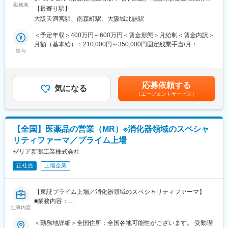
■勤務地補足：
医薬品卸やドラッグストア本部に対し、OTC医薬品の新商品提案
勤務地
策：敷地内全面禁煙＜勤務地詳細2＞全国住所：自宅から直行直帰
【最寄り駅】
※配属予定拠点の詳しくは以下ご参照くださいませ。
や販売促進施策の企画・提案営業をお任せします。
です 受動喫煙対策：屋内全面禁煙変更の範囲：無
大阪天満宮駅、南森町駅、大阪城北詰駅
https://www.kracie.co.jp/company/info/office.html
営業先は既存取引先が主となりますが、新規先開拓も積極的に行
※上記URLに記載されている支店・営業所・出張所以外のエリアで
います。
＜予定年収＞400万円～600万円＜賃金形態＞月給制＜賃金内訳＞
の駐在の場合もあります。
月額（基本給）：210,000円～350,000円固定残業手当/月：
※駐在の場合も、会議等の業務で月に数回支店や営業所、出張所等
＜詳細＞
給与
41,780円～64,270円（固定残業時間20時間0分/月）超過した時間
に出社する場合があります。
・医薬品卸およびドラッグストア本部への提案営業
外労働の残業手当は追加支給＜月給＞251,780円～414,270円（一
・将来的な全国転勤があります。
・OTC医薬品の新商品導入提案
律手当を含む）＜昇給有無＞有＜残業手当＞有＜給与補足＞※上記
・販売促進施策の企画・提案
給与詳細は、あくまでも目安の金額であり、選考を通じて上下す
応募依頼する
■クラシエ(株)へ入社後本社での研修期間を経て、MR職としては
・本部バイヤーとの商談・関係構築
気になる
る可能性があります。■昇給：年1回（0.50％～1.00％）■賞与：
クラシエ薬品(株)への在籍出向となります。
（エージェントサービス）
・既存取引先への深耕営業
年2回（計3ヵ月分以上）賃金はあくまでも目安の金額であり、選
出向先：クラシエ薬品株式会社
・新規ドラッグストアへの提案営業 （飛び込み営業やテレアポは
考を通じて上下する可能性があります。月給(月額)は固定手当を含
本社住所：東京都港区海岸3丁目20番20号 ヨコソーレインボータ
なく、アポイント取得後の訪問）
めた表記です。
ワー6階
【全国】医薬品の営業（MR）※消化器領域のスペシャ
※その他全国いずれかの営業所への配属となります。
＜取扱商材＞
リティファーマ／プライム上場
事業内容：医療用医薬品分野（医薬品部門）
現在はOTC医薬品が中心で、内服固形剤（鎮痛薬など）、外用剤
（点鼻薬、虫刺され薬など）のNB品・PB品を取り扱っていま
ゼリア新薬工業株式会社
変更の範囲：会社の定める業務
す。
正社員
上場企業
今後は健康食品や機能性表示食品などの分野へ事業領域が広がる
可能性もあります。
【東証プライム上場／消化器領域のスペシャリティファーマ】
＜働き方＞
■業務内容：
社用車を利用して営業活動を行います。
仕事内容
担当エリア内の医療機関を訪問し、医師や薬剤師に対して自社製
担当エリアや担当社数、出張頻度はご経験やスキルに応じて決定
品の情報提供や提案活動を行います。有効性・安全性や用法・用
＜勤務地詳細＞全国住所：全国各地可能性がございます。 受動喫
します。