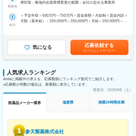
量などの医薬情報を正確に伝え、適正使用を推進に努めていただ
煙対策：敷地内全面禁煙変更の範囲：会社の定める事業所
新規開拓営業をお任せします。
きます。また、医療現場からの自社製品に関する情報を収集し、
勤務地
社内にフィードバックすることも重要な役割です。近年は消化器
■入社後の流れ：
＜予定年収＞500万円～750万円＜賃金形態＞月給制＜賃金内訳＞
領域以外の新薬も上市しており、腎内・循環器・婦人科など幅広
配属部署にてOJTを開始し、先輩社員との商談同行や引継ぎを通
月額（基本給）：250,000円～350,000円＜月給＞250,000円～
い診療科を訪問しています。
じて、担当顧客や営業活動について理解を深めていただきます。
給与
350,000円＜昇給有無＞有＜残業手当＞有＜給与補足＞ご本人の
独り立ちの時期は一律ではなく、習熟度や経験に応じて判断する
スキル・経験等を考慮し、当社規程により優遇。会社業績によ
＜主力製品＞
ため、安心して業務に取り組める環境です。
り、別途期末賞与あり。入社時期により賞与が期間按分されま
・ビルタサ：高カリウム血症改善剤
す。賃金はあくまでも目安の金額であり、選考を通じて上下する
・フェインジェクト：鉄欠乏性貧血治療剤
応募依頼する
■評価制度について：
気になる
可能性があります。月給(月額)は固定手当を含めた表記です。
・アコファイド：機能性ディスペプシア治療薬
（エージェントサービス）
担当顧客ごとに設定された目標（売上、利益）をもとに既存先や
新規先への営業活動を行っています。
■研修制度：
目標の達成状況は評価項目の一つですが、達成率以外に、取り組
・製品研修（1ヶ月)：自社製品の基本知識や情報提供のスキルを
み内容も踏まえて評価しています。
学びます。
人気求人ランキング
会社全体としては、個人ごとに目標シートを作成し半期ごとにレ
・フォロー研修：配属後も複数回の研修を通して、より専門的な
dodaに掲載中の求人を、応募数順にランキング形式でご紹介します。
ビューを行い役員との面談を実施しています。
知識を身につけます。
※応募数が同数の場合は、新着順に表示しています。
・成長支援：階層別研修、部門別研修、コンプライアンス研修等
更新日：
2026/8/8（土）
■組織構成：
も充実しています。
12名(40歳～72歳)が在籍しています。
部署や役職を問わず意見や提案が活発な社風です。新しいことへ
滋賀県
残業20時間未満
医薬品メーカー業界
■就業環境：
の挑戦を歓迎し、一人ひとりが主体的にチャレンジできる環境づ
・在宅勤務
くりを大切にしています。
・リモートワーク可
また、仕事とプライベートの両立を支援し、ワークライフバラン
・出産・育児支援制度
スを重視した働きやすい職場づくりに努めています。
・資格取得支援制度
参天製薬株式会社
・研修支援制度
変更の範囲：会社の定める業務