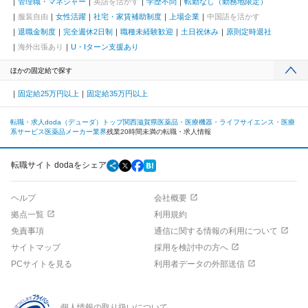
管理職・マネジャー
英語を活かす
学歴不問
転勤なし（勤務地限定）
服装自由
女性活躍
社宅・家賃補助制度
上場企業
中国語を活かす
退職金制度
完全週休2日制
職種未経験歓迎
土日祝休み
原則定時退社
海外出張あり
U・Iターン支援あり
ほかの固定給で探す
固定給25万円以上
固定給35万円以上
転職・求人doda（デューダ）トップ
関西
滋賀県
医薬品・医療機器・ライフサイエンス・医療
系サービス
医薬品メーカー業界
残業20時間未満の転職・求人情報
転職サイト dodaをシェア
ヘルプ
会社概要
拠点一覧
利用規約
免責事項
通信に関する情報の利用について
サイトマップ
採用を検討中の方へ
PCサイトを見る
利用者データの外部送信
個人情報の取り扱いについて