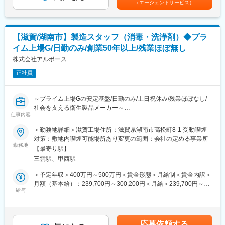
（エージェントサービス）
産管理システムであるGMP、品質管理システムの国際標準規格で
■業務概要：
あるISO9000シリーズを意識した品質管理を行なっています。
本ポジションは、工場の施設管理を効果的かつ効率的に行い、会
◎長年、学校現場や給食センター、その他スーパーマーケット市
社の要件および関連当局の規制に沿った総合的な施設サービスを
場等での手洗石鹸、洗浄剤のシェア5割以上を誇ることからその製
【滋賀/湖南市】製造スタッフ（消毒・洗浄剤）◆プラ
提供する役割を担います。施設設備およびユーティリティに関す
品力の高さを伺うことができます。
イム上場G/日勤のみ/創業50年以上/残業ほぼ無し
る経験を活かして、トラブルシューティングや最適化を実施しま
す。
株式会社アルボース
変更の範囲：会社の定める業務
正社員
■詳細な業務内容：
・施設、ユーティリティ、バリデーション、継続的改善などの業
務をリードし、調整・指示・レビュー
～プライム上場Gの安定基盤/日勤のみ/土日祝休み/残業ほぼなし/
・施設サイトマスタープランおよび各種図面変更を作成・更新
社会を支える衛生製品メーカー～
・主要施設設備の導入に関する仕様策定およびコスト見積り
仕事内容
将来的には管理職へのキャリアアップなどの選択肢も用意してお
・法令遵守に関する施設代表として対応
ります。
＜勤務地詳細＞滋賀工場住所：滋賀県湖南市高松町8-1 受動喫煙
・施設改修に必要な許認可を取得
対策：敷地内喫煙可能場所あり変更の範囲：会社の定める事業所
・バリデーション活動全般を主導
■業務内容：
勤務地
・サイト全体の施設施策を立案・実行
【最寄り駅】
学校や病院、官公庁、食品工場などで使用されるハンドソープや
・各種プロジェクトを調整し、優先順位を管理
三雲駅、甲西駅
業務用洗浄剤、消毒剤の製造業務をお任せします。主な業務は製
・設計レビュー、FAT、技術検討などで専門性を提供
品の調合や充填作業ですが、製造ラインの管理や簡単なメンテナ
＜予定年収＞400万円～500万円＜賃金形態＞月給制＜賃金内訳＞
・エンジニアの育成および年間評価へのフィードバック
ンスもお任せします。
月額（基本給）：239,700円～300,200円＜月給＞239,700円～
給与
300,200円＜昇給有無＞有＜残業手当＞有＜給与補足＞■賞与：年
■組織体制：
■業務詳細：
2回■昇給：年1回（4月）賃金はあくまでも目安の金額であり、選
工場長直結で業務遂行してもらうことを想定しております。
＜調合＞
考を通じて上下する可能性があります。月給(月額)は固定手当を含
・原料の計量や投入作業
めた表記です。
■就業環境：
応募依頼する