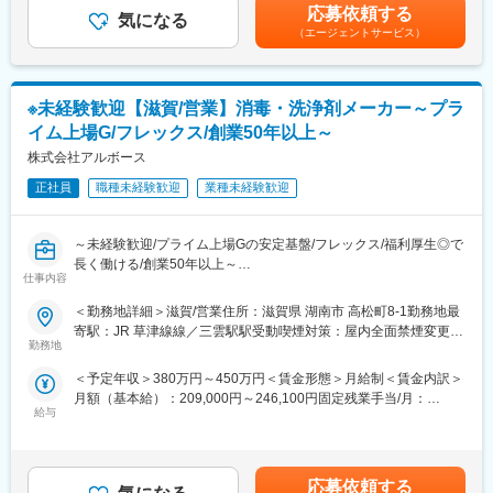
ランスも重視した働きやすい環境です。
めた表記です。
応募依頼する
------------------------------------------------------------
気になる
（エージェントサービス）
■想定されるキャリアパス
★選考会後の流れ
現場経験を積み、将来的にはリーダーや管理職へキャリアアップ
1週間程度で合否を人材紹介会社を通じてご案内いたします。
も可能です。
面接回数は選考会の1回を予定しておりますが、場合によって2回
※未経験歓迎【滋賀/営業】消毒・洗浄剤メーカー～プラ
となる可能性があります。
■企業の特徴/魅力
イム上場G/フレックス/創業50年以上～
当社は東証プライム上場のグループ企業として、医薬品製造の受
■業務内容：
株式会社アルボース
託製造に特化。安定した経営基盤と最先端の設備環境が強みで
学校や病院、官公庁、食品工場などで使用されるハンドソープや
す。
正社員
職種未経験歓迎
業種未経験歓迎
業務用洗浄剤、消毒剤の製造業務をお任せします。主な業務は製
品の調合や充填作業ですが、製造ラインの管理や簡単なメンテナ
■社員インタビューページもご覧ください！
ンスもお任せします。
https://www.kyorin-gfc.co.jp/recruit/recruit-interview04/
～未経験歓迎/プライム上場Gの安定基盤/フレックス/福利厚生◎で
長く働ける/創業50年以上～
■業務詳細：
変更の範囲：会社の定める業務
仕事内容
＜調合＞
■業務内容：
＜勤務地詳細＞滋賀/営業住所：滋賀県 湖南市 高松町8-1勤務地最
・原料の計量や投入作業
手洗石鹸液、除菌、洗浄剤を商材としたスーパーマーケットや学
寄駅：JR 草津線線／三雲駅駅受動喫煙対策：屋内全面禁煙変更の
・洗浄剤や石鹸液の調合作業
校、官公庁、病院等への営業です。
勤務地
範囲：会社の定める事業所
＜充填＞
ルート営業が中心ですが、代理店との同行にて新規商談も行いま
・調合後の製品の充填、ラベル貼付、箱詰め作業
＜予定年収＞380万円～450万円＜賃金形態＞月給制＜賃金内訳＞
す。
＜その他＞
月額（基本給）：209,000円～246,100円固定残業手当/月：
単に物を売るのではなく、顧客ニーズを引き出す戦略的な営業で
・製品チェックや品質確認
給与
30,000円（固定残業時間20時間0分/月～10時間0分/月）超過した
す。
・製造設備の洗浄、点検作業
時間外労働の残業手当は追加支給＜月給＞239,000円～276,100円
（一律手当を含む）＜昇給有無＞有＜残業手当＞有＜給与補足＞■
■業務の特徴：
入社後は原料の計量や機械操作、品質確認など基礎業務からスタ
賞与：年2回■昇給：年1回（4月）賃金はあくまでも目安の金額で
営業先は大きく分けると3つあり、
応募依頼する
ートし、先輩社員のサポートを受けながら徐々に担当領域を広げ