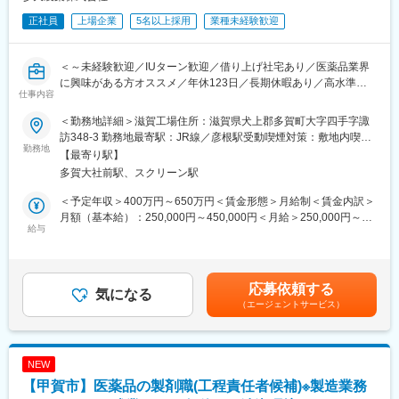
正社員
上場企業
5名以上採用
業種未経験歓迎
＜～未経験歓迎／IUターン歓迎／借り上げ社宅あり／医薬品業界
に興味がある方オススメ／年休123日／長期休暇あり／高水準の
仕事内容
給与～＞
眼科薬トップ製薬企業である同社にて製造オペレーターとしてご
＜勤務地詳細＞滋賀工場住所：滋賀県犬上郡多賀町大字四手字諏
活躍頂ける方を募集致します。
訪348-3 勤務地最寄駅：JR線／彦根駅受動喫煙対策：敷地内喫煙
※借り上げ社宅制度がある為、他都道府県からのご応募も歓迎致し
勤務地
可能場所あり変更の範囲：会社の定める事業所
【最寄り駅】
ます。
多賀大社前駅、スクリーン駅
■業務内容：
＜予定年収＞400万円～650万円＜賃金形態＞月給制＜賃金内訳＞
医薬品の製造業務で、点眼薬の調剤・充填・検査・包装・準備作
月額（基本給）：250,000円～450,000円＜月給＞250,000円～
業等、生産設備のオペレーションを担当していただきます。
給与
450,000円＜昇給有無＞有＜残業手当＞有＜給与補足＞※年収は借
※クリーンルームでの作業のため、消毒用として頻繁にアルコール
上げ社宅企業負担分込みで算出しております。(適用可否は企業規
を使用します。作業中は、ゴム手袋を使用します。
定あり)※22時～5時については、深夜割増25％上乗せ／交代勤務
手当は月約2万円～3万円・賞与 年1回支給・基本給改定 年1回
応募依頼する
■評価制度：
気になる
（4月）賃金はあくまでも目安の金額であり、選考を通じて上下す
（エージェントサービス）
・各部門における成果を重視するとともに、当社の従業員として
る可能性があります。月給(月額)は固定手当を含めた表記です。
求められる発揮行動により決定します。
・職種により半年もしくは年間目標を設定し、その進捗と結果を
中心に評価。個々人の能力も把握し、育成や配置に活用します。
NEW
【甲賀市】医薬品の製剤職(工程責任者候補)※製造業務
□当社について