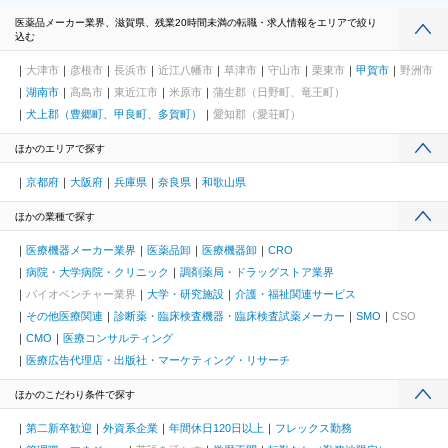
医薬品メーカー業界、滋賀県、残業20時間未満の転職・求人情報をエリアで絞り
込む
大津市
彦根市
長浜市
近江八幡市
草津市
守山市
栗東市
甲賀市
野洲市
湖南市
高島市
東近江市
米原市
蒲生郡（日野町、竜王町）
犬上郡（豊郷町、甲良町、多賀町）
愛知郡（愛荘町）
ほかのエリアで探す
京都府
大阪府
兵庫県
奈良県
和歌山県
ほかの業種で探す
医療機器メーカー業界
医薬品卸
医療機器卸
CRO
病院・大学病院・クリニック
調剤薬局・ドラッグストア業界
バイオベンチャー業界
大学・研究施設
介護・福祉関連サービス
その他医療関連
診断薬・臨床検査機器・臨床検査試薬メーカー
SMO
CSO
CMO
医療コンサルティング
医療広告代理店・出版社・マーケティング・リサーチ
ほかのこだわり条件で探す
第二新卒歓迎
外資系企業
年間休日120日以上
フレックス勤務