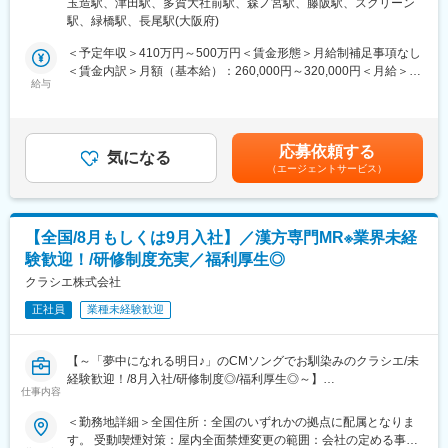
玉造駅、津田駅、多賀大社前駅、森ノ宮駅、藤阪駅、スクリーン
善指導等）
屋内全面禁煙＜勤務地詳細3＞滋賀工場(びわ湖東部中核工業団地
駅、緑橋駅、長尾駅(大阪府)
(3)医療用医薬品承認書と製造実態の点検業務（試験データ監査等
変更の範囲：会社の定める業務
内) 住所：滋賀県犬上郡多賀町大字四手諏訪960-12 受動喫煙対
含む）
策：屋内全面禁煙変更の範囲：会社の定める事業所（リモートワ
＜予定年収＞410万円～500万円＜賃金形態＞月給制補足事項なし
(4)各製品（医療用医薬品、機能性表示食品、食品等）について、
ーク含む）
＜賃金内訳＞月額（基本給）：260,000円～320,000円＜月給＞
品質に問題がないことを確認する業務（製品開発時に各開発ステ
給与
260,000円～320,000円＜昇給有無＞有＜残業手当＞有＜給与補足
ップでの製品レビュー審査業務）
＞※上記給与には、各種手当等は含まれておりません。※詳細は、
年齢・経験を考慮した上で決定します。■賞与：年2回（過去実
※入社後は1～2年かけて医薬品開発業務（大阪テクノセンター：
績…3.80ヶ月分）賃金はあくまでも目安の金額であり、選考を通
応募依頼する
枚方市）、または品質管理業務（滋賀工場：滋賀県）、もしくは
気になる
じて上下する可能性があります。月給(月額)は固定手当を含めた表
（エージェントサービス）
その両方を実際に就業して医薬品カプセルの知識を身につけてい
記です。
ただく予定です。
■組織構成：
【全国/8月もしくは9月入社】／漢方専門MR※業界未経
配属先は正社員7名（男性7名、女性4名）、派遣社員1名で構成さ
験歓迎！/研修制度充実／福利厚生◎
れております。
クラシエ株式会社
■同社の特徴：
正社員
業種未経験歓迎
同社は創業130年で、老舗企業というイメージが根強いですが、
実は「挑戦」が大好きな企業です。口中清涼剤「仁丹」で知名度
を築きあげてきましたが、そこにとどまるのではなく、独自のブ
【～「夢中になれる明日♪」のCMソングでお馴染みのクラシエ/未
ランドの上に新たな収入源を構築してきました。古くは「ビフィ
経験歓迎！/8月入社/研修制度◎/福利厚生◎～】
ーナ」などの機能性表示食品に始まり、近年は工業向けにも独自
仕事内容
＜2026年8月入社＞
のカプセル技術を応用するなど、新しい「仁丹」ブランドを数多
＜勤務地詳細＞全国住所：全国のいずれかの拠点に配属となりま
く生み出し続けております。
■業務内容：
す。 受動喫煙対策：屋内全面禁煙変更の範囲：会社の定める事業