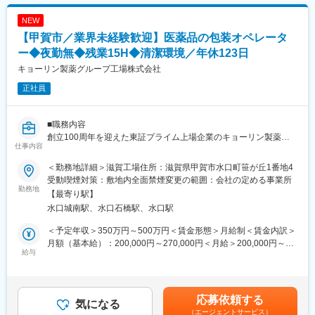
グ等のいずれか）をお任せ致します。
■想定されるキャリアパス
・滋賀工場は錠剤・顆粒・点鼻等の製剤・包装を行っています。
工程責任者候補として、実績次第で工場全体のマネジメントやグ
NEW
・製造業務には変更管理、逸脱管理、文書管理、バリデーショ
ループ企業内での
【甲賀市／業界未経験歓迎】医薬品の包装オペレータ
ン、教育訓練等が含まれます。
キャリアアップも目指せます。
ー◆夜勤無◆残業15H◆清潔環境／年休123日
■組織構成
■社員インタビューページもご参照ください！
キョーリン製薬グループ工場株式会社
製剤課は複数のメンバーで構成されており、正社員・契約社員・
https://www.kyorin-gfc.co.jp/recruit/recruit-interview04/
正社員
派遣スタッフが連携して業務を進めています。
変更の範囲：会社の定める業務
■業務の魅力
■職務内容
上場グループの安定基盤で、専門性を磨きながら医薬品の品質確
創立100周年を迎えた東証プライム上場企業のキョーリン製薬グ
保や最新技術に携われます。
仕事内容
ループの生産機能の中核として医薬品の製造受託、試験を運営し
ています。GMPの高度化を進め、グローバルな基準をクリアした
■教育体制
＜勤務地詳細＞滋賀工場住所：滋賀県甲賀市水口町笹が丘1番地4
生産体制を徹底。
OJTや研修制度が整っており、段階的にキャッチアップできる体
受動喫煙対策：敷地内全面禁煙変更の範囲：会社の定める事業所
残業15時間程度／食堂あり
勤務地
制です。
【最寄り駅】
水口城南駅、水口石橋駅、水口駅
■業務概要
■就業環境
当社滋賀工場にて、医薬品の包装および検査オペレーションを中
異物の徹底管理、５Sの管理、整理整頓、清潔な環境が整ってお
＜予定年収＞350万円～500万円＜賃金形態＞月給制＜賃金内訳＞
心とした包装業務を担当いただきます。錠剤・顆粒・点鼻など多
り、重い物の運搬も発生しないため女性もご活躍頂いています。
月額（基本給）：200,000円～270,000円＜月給＞200,000円～
様な製剤の包装工程に携わり、製造現場の品質・安全・効率向上
給与
休憩室や給湯室も完備しており安心してご就業頂けます。
270,000円＜昇給有無＞有＜残業手当＞有＜給与補足＞※目安の年
に貢献いただくポジションです。シフト勤務体制にて、安定した
収であり、選考を通じて上下する可能性がございます。※能力・経
供給と製造ラインの維持管理を行います。
年間休日123日以上、残業は月平均15時間程度。ワークライフバ
験等を考慮の上、同社規定により優遇昇給・賞与：昇給1回（7
ランスも重視した働きやすい環境です。
月）、賞与年2回（7月・12月）賃金はあくまでも目安の金額であ
応募依頼する
■業務詳細
気になる
り、選考を通じて上下する可能性があります。月給(月額)は固定手
（エージェントサービス）
・医薬品の包装および検査オペレーションをお任せします。シフ