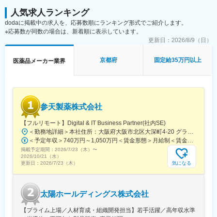
変更の範囲：会社の定める業務
よびGXP組織と連携し、日本市場における主導役として品質シス
人気求人ランキング
テムの構築と維持管理および強固なプロセスの構築・標準化に向
dodaに掲載中の求人を、応募数順にランキング形式でご紹介します。
けた改善を行う。
※応募数が同数の場合は、新着順に表示しています。
・GQP管理基準および手順に準拠した医薬品品質システム（逸
脱/CAPA、変更管理、文書管理、教育訓練、取決めなど）を構
更新日：
2026/8/9（日）
築、維持、改善する
・製造委託先、供給業者管理の運用および継続的な改善を行う。
京都府
固定給35万円以上
医薬品メーカー業界
・日本・海外規制及び標的市場国規制に適合する新製品の上市活
動を行う。
・国内市場向け製品及び輸出用製品の、治験薬Phase及び商用
Phaseにおける製品品質管理を推進する。
・ターゲット市場要件に基づく海外輸出入品の品質保証業務の実
参天製薬株式会社
務およびサポートを行う。
・他社製造販売業者との販売提携製品の品質協定を遵守するとと
【フルリモート】Digital & IT Business Partner(社内SE)
もに適正な品質情報の取扱いを行う。
＜勤務地詳細＞本社住所：大阪府大阪市北区大深町4-20 グランフロント大阪タワーA25F勤務地最寄駅：JR各線／大阪駅受動喫煙対策：屋内全面禁煙変更の範囲：会社の定める事業所（リモートワーク含む）
・GDPガイドラインに準拠した医薬品販売業者への医薬品の市販
＜予定年収＞740万円～1,050万円＜賃金形態＞月給制＜賃金内訳＞月額（基本給）：540,000円～770,000円＜月給＞540,000円～770,000円＜昇給有無＞有＜残業手当＞有＜給与補足＞※経験・能力等を考慮の上、当社規定により決定します。■賞与：年1回支給■基本給改定：年1回（4月）賃金はあくまでも目安の金額であり、選考を通じて上下する可能性があります。月給(月額)は固定手当を含めた表記です。
後納入、保管、供給業務に関する品質保証業務を行う。
掲載予定期間：
2026/7/23（木）
〜
・品質KPIsのモニタリング及び継続的改善の推進、マネジメント
2026/10/21（水）
への報告を実施する
気になる
更新日：
2026/7/23（木）
変更の範囲：会社の定める業務
太陽ホールディングス株式会社
【プライム上場／人材育成・組織開発担当】若手活躍／高年収水準