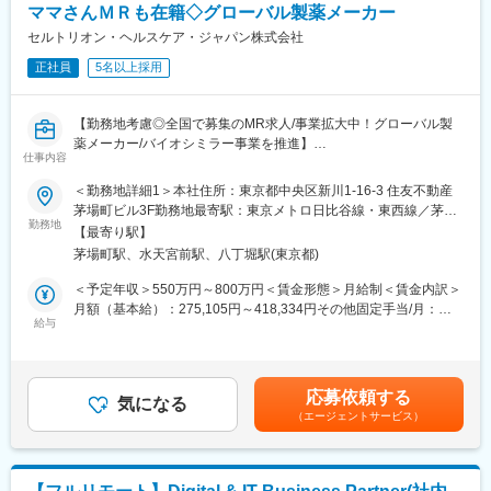
・開発品の臨床的位置づけを明確化する薬理試験を立案し遂行す
ママさんＭＲも在籍◇グローバル製薬メーカー
る
セルトリオン・ヘルスケア・ジャパン株式会社
・研究開発計画書、試験報告書などの文書を作成する
・他部署と協議し、プロジェクトの開発戦略策定に主体的に関わ
正社員
5名以上採用
る
■戦略・ビジョン：
【勤務地考慮◎全国で募集のMR求人/事業拡大中！グローバル製
最先端の製品で、『最優』の成果をつくる。世界に存在感を示す
薬メーカー/バイオシミラー事業を推進】
仕事内容
製薬会社になることが私たちのめざす未来です。日本・アメリ
カ・カナダにおいて共同開発された日本初外用爪白癬治療剤「ク
バイオ医薬品を開発・製造する総合ヘルスケアグループの日本法
＜勤務地詳細1＞本社住所：東京都中央区新川1-16-3 住友不動産
レナフィン」を、現在はアジアを中心に海外展開しています。
人である当社にて、MRを募集いたします。
茅場町ビル3F勤務地最寄駅：東京メトロ日比谷線・東西線／茅場
勤務地
町駅受動喫煙対策：敷地内喫煙可能場所あり＜勤務地詳細2＞全国
【最寄り駅】
■社風・風土：
■業務内容：
住所：全国 受動喫煙対策：敷地内全面禁煙変更の範囲：会社の定
茅場町駅、水天宮前駅、八丁堀駅(東京都)
同社の前身は大正9年に設立された理化学研究所。その頃から受け
・MR職務の担当エリアにおいて当社製品の新規口座開設ならびに
める事業所
継がれた真摯で探究心旺盛な風土は今でも変わることはありませ
シェアの拡大を目指す
＜予定年収＞550万円～800万円＜賃金形態＞月給制＜賃金内訳＞
ん。また、人材育成にも力を入れており、「変革と創造への挑
・販売目標を達成させるために卸との協業を推進する
月額（基本給）：275,105円～418,334円その他固定手当/月：
戦」を念頭に、社員の意欲的な自己啓発に対しても、積極的にサ
・担当エリア内のKOLを育成し、その地区における波及効果を目
給与
40,000円固定残業手当/月：143,229円～208,333円（固定残業時
ポートしています。
指す
間40時間0分/月）超過した時間外労働の残業手当は追加支給＜月
・販売目標を達成させるために的確なイベントの企画と運営を実
給＞458,334円～666,667円（一律手当を含む）＜昇給有無＞有＜
変更の範囲：会社の定める業務
践する
残業手当＞有＜給与補足＞※年収は経験に応じて決定します。年収
応募依頼する
気になる
には営業手当を含みます。※固定残業代は、時間外労働の有無に関
（エージェントサービス）
■採用背景：
わらず40時間分が付きます。※別途営業日当支給（2,000円/日）賃
今後の更なる事業拡大に向けての採用になります。
金はあくまでも目安の金額であり、選考を通じて上下する可能性
があります。月給(月額)は固定手当を含めた表記です。
■当社の特徴：