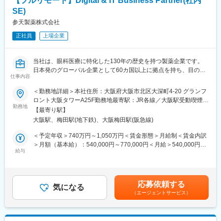
【フルリモート】Digital & IT Business Partner(社内
韓国セルトリオングループは、韓国株式市場KOSPIに上市してい
SE)
るバイオ医薬品を開発・製造する企業の中で、常に時価総額が
Top5のバイオ医薬品の開発及び製造技術に注力しているグループ
参天製薬株式会社
です。
正社員
上場企業
当社は、セルトリオングループで開発及び製造しているバイオシ
ミラー＊を含めたバイオ医薬品を日本で販売するため、セルトリ
オングループの日本法人として2014年に設立され、現在、4製品
当社は、眼科医療に特化した130年の歴史を持つ製薬企業です。
を販売しており、今後もパイプラインを拡大していきます。
日本発のグローバル企業として60カ国以上に拠点を持ち、目の健
仕事内容
康のために様々な革新的な治療法とデジタルソリューションを提
今後の更なる事業拡大に向け、ご自身の経験やノウハウを発揮頂
供し、世界中の人々の視覚に関わる社会問題に取り組んでいま
＜勤務地詳細＞本社住所：大阪府大阪市北区大深町4-20 グランフ
きながら、会社・個人共に成長して行くメンバーを今回募集致し
す。
ロント大阪タワーA25F勤務地最寄駅：JR各線／大阪駅受動喫煙対
ます。
勤務地
策：屋内全面禁煙変更の範囲：会社の定める事業所（リモートワ
【最寄り駅】
■業務概要：
ーク含む）
＊バイオシミラー：先行バイオ医薬品と同等/同質の品質、安全性
大阪駅、梅田駅(地下鉄)、大阪梅田駅(阪急線)
日本およびグローバルの事業部門と連携しながら、業務の有効
および有効性を有し、異なる製造販売業者により開発される医薬
性、業務効率、および組織パフォーマンスの向上につながるデジ
＜予定年収＞740万円～1,050万円＜賃金形態＞月給制＜賃金内訳
品。
タルソリューションおよび情報システムの企画・設計・導入・運
＞月額（基本給）：540,000円～770,000円＜月給＞540,000円～
用支援を担います。
給与
770,000円＜昇給有無＞有＜残業手当＞有＜給与補足＞※経験・能
■事業の特徴：
研究開発を主な担当領域とし、状況に応じて他領域(Healthcare、
力等を考慮の上、当社規定により決定します。■賞与：年1回支給
高齢化社会が進行するなか、医療費の削減は喫緊の課題であり、
Customer Engagement、人事、法務、財務など)の業務を支援す
■基本給改定：年1回（4月）賃金はあくまでも目安の金額であ
国策としてバイオシミラー普及促進の方針を打ち出しています。
ることもあります。
り、選考を通じて上下する可能性があります。月給(月額)は固定手
セルトリオンは、抗体医薬品のバイオシミラーを世界規模で研究
応募依頼する
信頼されるDigital & IT Business Partnerとして、事業部門、
気になる
当を含めた表記です。
開発から臨床試験、規制関連業務、製造、流通まで、バイオ医薬
（エージェントサービス）
Digital & IT組織、外部パートナーと密接に連携しながら、ビジネ
品事業の全プロセスに対応するワンストップソリューションを提
スニーズの理解、システム関連施策の推進、ITソリューションの
供することで、世界中の患者様にバイオ医薬品の新しい治療の選
提供、および持続的な事業成果の実現を支援します。
択肢をお届けしています。