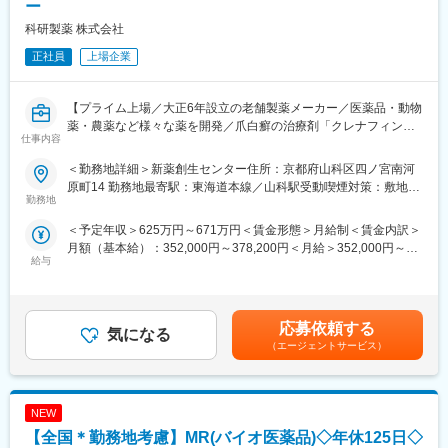
ー
◆同社のメディカル事業について：
科研製薬 株式会社
https://www.rohto.co.jp/business/
正社員
上場企業
当社は医療用眼科領域、再生医療、開発製造受託（CDMO）、医
療機器開発など、多角的にプロフェッショナルケア領域への挑戦
を続けています。国内OTCアイケアカテゴリーでトップシェアを
【プライム上場／大正6年設立の老舗製薬メーカー／医薬品・動物
誇る当社の知見を活かした眼科薬の開発や眼科用医療機器で医療
薬・農薬など様々な薬を開発／爪白癬の治療剤「クレナフィン」
用眼科領域に幅広く貢献し、また再生医療の先進的可能性を追求
仕事内容
を開発した製薬メーカー】
し、解決が困難なアンメットメディカルニーズへの貢献など、再
■求人概要：
生医療の社会実装を目指しています。
＜勤務地詳細＞新薬創生センター住所：京都府山科区四ノ宮南河
当社は1948年に財団法人理化学研究所を前身として設立された研
さらには長年培ってきた研究開発力と高品質な生産力を背景に、
原町14 勤務地最寄駅：東海道本線／山科駅受動喫煙対策：敷地内
究開発型の製薬企業です。日本初の外用爪白癬治療剤「クレナフ
勤務地
CDMO事業を通じて社会に貢献し、メディカル事業としての成長
全面禁煙変更の範囲：会社の定める事業所
ィン」、関節機能改善剤「アルツ」など日本初・世界初となるユ
だけでなく、医療の発展にも寄与していきます。
＜予定年収＞625万円～671万円＜賃金形態＞月給制＜賃金内訳＞
ニークな製品の提供を通して、患者さんのクオリティ・オブ・ラ
月額（基本給）：352,000円～378,200円＜月給＞352,000円～
イフの向上に努め、人々がより良い人生を送るウェルビーイング
変更の範囲：会社の定める業務
給与
378,200円＜昇給有無＞有＜残業手当＞有＜給与補足＞■上記年収
への貢献に注力しています。本ポジションでは、生物系研究職と
構成：月給×12+賞与（6ヶ月分） ※別途 各種手当 残業手当等
して、新薬の研究開発をお任せいたします。
が支給。■備考：昇給年1回（4月）、賞与年2回（7月、12月
※2021年度：6ヶ月分） 賃金はあくまでも目安の金額であり、選
■担当業務：
応募依頼する
気になる
考を通じて上下する可能性があります。月給(月額)は固定手当を含
開発プロジェクトの薬理リーダーとして、治験の推進、申請、価
（エージェントサービス）
めた表記です。
値最大化に係る薬理試験全般を牽引して頂きます。具体的な業務
は下記になります。
・信頼性基準下の薬効薬理試験を実施あるいは指示監督し、完遂
NEW
する
・ＩＢ、ＣＴＤの薬理関連パートを執筆する
【全国＊勤務地考慮】MR(バイオ医薬品)◇年休125日◇