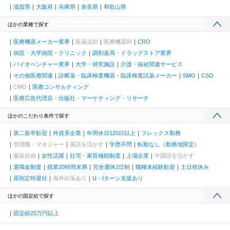
滋賀県
大阪府
兵庫県
奈良県
和歌山県
ほかの業種で探す
医療機器メーカー業界
医薬品卸
医療機器卸
CRO
病院・大学病院・クリニック
調剤薬局・ドラッグストア業界
バイオベンチャー業界
大学・研究施設
介護・福祉関連サービス
その他医療関連
診断薬・臨床検査機器・臨床検査試薬メーカー
SMO
CSO
CMO
医療コンサルティング
医療広告代理店・出版社・マーケティング・リサーチ
ほかのこだわり条件で探す
第二新卒歓迎
外資系企業
年間休日120日以上
フレックス勤務
管理職・マネジャー
英語を活かす
学歴不問
転勤なし（勤務地限定）
服装自由
女性活躍
社宅・家賃補助制度
上場企業
中国語を活かす
退職金制度
残業20時間未満
完全週休2日制
職種未経験歓迎
土日祝休み
原則定時退社
海外出張あり
U・Iターン支援あり
ほかの固定給で探す
固定給25万円以上