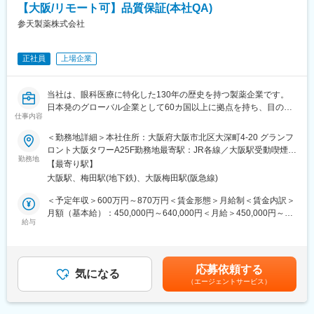
【主な職務内容と責任】
【大阪/リモート可】品質保証(本社QA)
■ビジネスパートナーシップ
変更の範囲：会社の定める業務
参天製薬株式会社
・R&Dおよび関連部門のステークホルダーと信頼関係を構築し、
業務上の課題、ニーズ、および優先事項を理解する。
・ビジネス目標の達成と事業価値の創出に向けて、ITおよびデジ
正社員
上場企業
タルソリューションを提案し、その導入・活用を支援する。
・ビジネス部門とIT部門の橋渡し役として、優先順位、期待値、
およびソリューション方針の整合を図る。
当社は、眼科医療に特化した130年の歴史を持つ製薬企業です。
■プロジェクト推進
日本発のグローバル企業として60カ国以上に拠点を持ち、目の健
・担当するITプロジェクトおよび施策について、計画策定、実
仕事内容
康のために様々な革新的な治療法とデジタルソリューションを提
行、および進捗管理をリードする。
供し、世界中の人々の視覚に関わる社会問題に取り組んでいま
＜勤務地詳細＞本社住所：大阪府大阪市北区大深町4-20 グランフ
・プロジェクトにおける課題やリスクを主体的に特定・管理し、
す。本ポジションは、本社QA職として活躍頂きます。
ロント大阪タワーA25F勤務地最寄駅：JR各線／大阪駅受動喫煙対
適切な対策を推進することで、円滑なプロジェクト遂行を実現す
勤務地
策：屋内全面禁煙変更の範囲：会社の定める事業所（リモートワ
る。
【最寄り駅】
■業務内容：
ーク含む）
・社内外の関係者と連携しながら、プロジェクトの成功に向けて
大阪駅、梅田駅(地下鉄)、大阪梅田駅(阪急線)
・配属先は、日本国内で製造販売する医療用/一般用医薬品・健康
推進する。
補助食品の品質保証体制の維持・管理、および海外輸出入品を扱
＜予定年収＞600万円～870万円＜賃金形態＞月給制＜賃金内訳＞
■ソリューション・システム管理
う本社品質保証機能（グローバル機能）を担っています。
月額（基本給）：450,000円～640,000円＜月給＞450,000円～
・担当するシステムおよびアプリケーションの安定運用と継続的
・当社日本法人における GMP/GDP 品質部門の主導役を務め、
給与
640,000円＜昇給有無＞有＜残業手当＞有＜給与補足＞※経験・能
な改善を推進する。
GMP および GDP の実施及び遵守状況を確認し、かつ当社の品質
力等を考慮の上、当社規定により決定します。■賞与：年1回支給
■ステークホルダーコミュニケーション・協働
要件を満たすために、社内品質システムを継続的に構築、維持、
(6月)■基本給改定：年1回（4月）賃金はあくまでも目安の金額で
・プロジェクトの状況、リスク、課題、およびシステム変更に関
改善し、製造管理及び品質管理の適正運用を確認することで、医
あり、選考を通じて上下する可能性があります。月給(月額)は固定
する情報を、関係者へ適切に共有する。
応募依頼する
療用/一般用医薬品、健康補助食品および治験薬の品質保証を適切
気になる
手当を含めた表記です。
・グローバルおよびリージョナルのITチームと連携し、IT戦略、お
（エージェントサービス）
に行うことを基本使命としています。
よび各種イニシアチブの実行を支援する。
【具体的には】
・当社品質マニュアル、cGXPおよび国内外規制に従い社内工場お