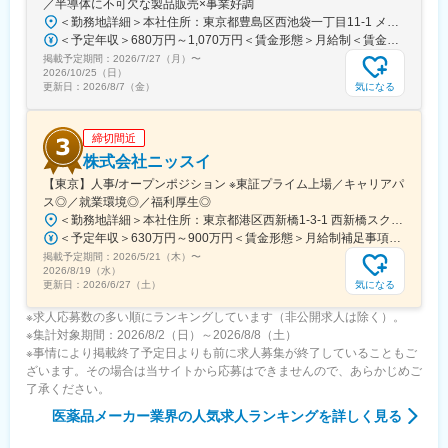
／半導体に不可欠な製品販売×事業好調
＜勤務地詳細＞本社住所：東京都豊島区西池袋一丁目11-1 メトロポリタンプラザビル16F勤務地最寄駅：各線／池袋駅受動喫煙対策：屋内全面禁煙変更の範囲：会社の定める事業所（リモートワーク含む）
＜予定年収＞680万円～1,070万円＜賃金形態＞月給制＜賃金内訳＞月額（基本給）：335,000円～530,000円＜月給＞335,000円～530,000円＜昇給有無＞有＜残業手当＞有＜給与補足＞※年収概算には想定残業時間20時間分を含む・2025年度 全社平均残業時間：20時間・残業代全額支給（管理監督職については対象外)・賞与6か月分（2025年度実績）賃金はあくまでも目安の金額であり、選考を通じて上下する可能性があります。月給(月額)は固定手当を含めた表記です。
掲載予定期間：
2026/7/27（月）
〜
2026/10/25（日）
気になる
更新日：
2026/8/7（金）
締切間近
株式会社ニッスイ
【東京】人事/オープンポジション ※東証プライム上場／キャリアパ
ス◎／就業環境◎／福利厚生◎
＜勤務地詳細＞本社住所：東京都港区西新橋1-3-1 西新橋スクエア勤務地最寄駅：東京メトロ線／内幸町駅受動喫煙対策：屋内全面禁煙変更の範囲：会社の定める事業所（リモートワーク含む）
＜予定年収＞630万円～900万円＜賃金形態＞月給制補足事項なし＜賃金内訳＞月額（基本給）：330,000円～448,000円＜月給＞330,000円～448,000円＜昇給有無＞有＜残業手当＞有＜給与補足＞※給与詳細は、経験・経歴を考慮のうえ、決定します。■賞与：年2回（6月・12月）※2026年 度見込（ 6.0ヶ月）※時間外、法定外休日勤務をした場合は30%の割増手当支給法定休日勤務の場合は、35%の割増手当支給賃金はあくまでも目安の金額であり、選考を通じて上下する可能性があります。月給(月額)は固定手当を含めた表記です。
掲載予定期間：
2026/5/21（木）
〜
2026/8/19（水）
気になる
更新日：
2026/6/27（土）
※求人応募数の多い順にランキングしています（非公開求人は除く）。
※集計対象期間：2026/8/2（日）～2026/8/8（土）
※事情により掲載終了予定日よりも前に求人募集が終了していることもご
ざいます。その場合は当サイトから応募はできませんので、あらかじめご
了承ください。
医薬品メーカー業界
の人気求人ランキングを詳しく見る