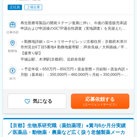
正社員
上場企業
再生医療等製品の開発ステージ進展に伴い、今後の製造販売承認
申請および申請後のGCTP適合性調査（実地調査）を見据えた
仕事内容
QA（品質保証）・CMC（製造管理・品質管理）体制の強固化を
けん引していただきます。
＜勤務地詳細＞ロートリサーチビレッジ京都住所：京都府木津川
同社の中でも既存ビジネス分野ではなく、新しい分野での業務と
市州見台6丁目5番地4 勤務地最寄駅：JR奈良線／大和路線／平城
なり、新たなチャレンジに携わることができます。
勤務地
山駅受動喫煙対策：屋内全面禁煙変更の範囲：会社の定める事業
【最寄り駅】
※下記に幅広い業務を記載しておりますが、これまでのご経験のあ
所
平城山駅、木津駅(京都府)、近鉄奈良駅
る領域を中心にお任せしますのでご安心ください。
＜予定年収＞650万円～850万円＜賃金形態＞月給制＜賃金内訳＞
◆詳細：
月額（基本給）：350,000円～460,000円＜月給＞350,000円～
・体制、戦略構築：再生医療等製品のGCTPに準拠した体制構築
給与
460,000円＜昇給有無＞有＜残業手当＞有＜給与補足＞●賞与：年
および管理戦略の策定
2回賞与は月給をベースにした固定部分、成果評価を反映した成果
・申請資料対応：製造販売承認申請を見据えたCTD（申請資料な
部分、会社業績を反映する業績連動部分で構成。年間標準支給
ど）の起案・作成・精査
額：5.4カ月程度～●昇給：年1回等級および年間の業務成果評価に
応募依頼する
・当局対応：PMDA等の規制当局相談（治験実施に伴う相談な
気になる
基づき実施。一定の等級、一定の年限までは定期昇給の制度あ
（エージェントサービス）
ど）の対応
り。賃金はあくまでも目安の金額であり、選考を通じて上下する
・プロジェクトマネジメント：製造、研究、営業、臨床など、各
可能性があります。月給(月額)は固定手当を含めた表記です。
グループ、部門を横断したプロジェクトの推進、管理等
【京都】生物系研究職（薬効薬理）※賞与6か月分実績
◆組織構成：
／医薬品・動物薬・農薬など広く扱う老舗製薬メーカ
部全体には約90名（男：女＝1：1）が在籍しています。