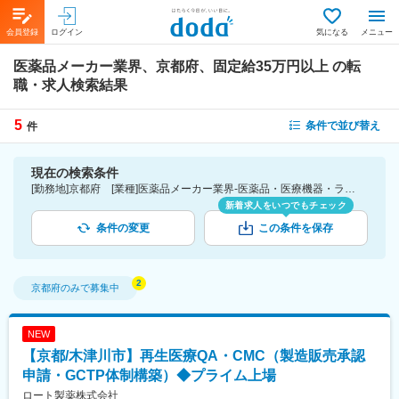
会員登録
ログイン
気になる
メニュー
医薬品メーカー業界、京都府、固定給35万円以上
の転
職・求人検索結果
5
条件で並び替え
件
現在の検索条件
[勤務地]京都府 [業種]医薬品メーカー業界-医薬品・医療機器・ライフサイエンス・医療系サービス [詳細条件](待遇・福利厚生)固定給35万円以上
新着求人をいつでもチェック
条件の変更
この条件を保存
京都府
のみで募集中
NEW
【京都/木津川市】再生医療QA・CMC（製造販売承認
申請・GCTP体制構築）◆プライム上場
ロート製薬株式会社