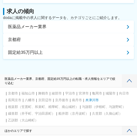
求人の傾向
dodaに掲載中の求人に関するデータを、カテゴリごとにご紹介します。
医薬品メーカー業界
京都府
固定給35万円以上
医薬品メーカー業界、京都府、固定給35万円以上の転職・求人情報をエリアで絞
り込む
京都市
福知山市
舞鶴市
綾部市
宇治市
宮津市
亀岡市
城陽市
向日市
長岡京市
八幡市
京田辺市
京丹後市
南丹市
木津川市
相楽郡（笠置町、和束町、精華町、南山城村）
与謝郡（伊根町、与謝野町）
綴喜郡（井手町、宇治田原町）
船井郡（京丹波町）
久世郡（久御山町）
乙訓郡（大山崎町）
ほかのエリアで探す