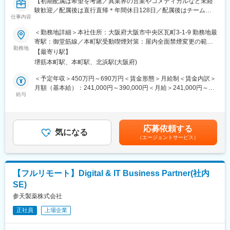
【初期配属は希望を考慮／異業界の営業やコメディカルなど未経
を販売しており、今後もパイプラインを拡大していきます。
験歓迎／配属後は直行直帰＊年間休日128日／配属後はチーム制
変更の範囲：会社の定める業務
仕事内容
で助け合う風土／社宅あり】
今後の更なる事業拡大に向け、ご自身の経験やノウハウを発揮頂
＜勤務地詳細＞本社住所：大阪府大阪市中央区瓦町3-1-9 勤務地最
きながら、会社・個人共に成長して行くメンバーを今回募集致し
■職務内容：
寄駅：御堂筋線／本町駅受動喫煙対策：屋内全面禁煙変更の範
ます。
医薬品の情報提供担当（MR）として、ドクターや医薬品卸へ訪
勤務地
囲：会社の定める事業所
【最寄り駅】
問、当社製品の提案・販売をお任せします。
＊バイオシミラー：先行バイオ医薬品と同等/同質の品質、安全性
堺筋本町駅、本町駅、北浜駅(大阪府)
および有効性を有し、異なる製造販売業者により開発される医薬
＜具体的な業務内容＞
＜予定年収＞450万円～690万円＜賃金形態＞月給制＜賃金内訳＞
品。
◎訪問先：主に大学病院や眼科クリニック
月額（基本給）：241,000円～390,000円＜月給＞241,000円～
給与
390,000円＜昇給有無＞有＜残業手当＞有＜給与補足＞※給与詳細
■事業の特徴：
・医療機関（クリニック、病院）を訪問し、製品の情報提供や顧
は経験・能力・前職給与等を踏まえて決定※年収は会社の業績・個
高齢化社会が進行するなか、医療費の削減は喫緊の課題であり、
客ニーズやお困りごとのヒアリング
人の成績によって変動■昇給：年1回■賞与：年2回賃金はあくまで
国策としてバイオシミラー普及促進の方針を打ち出しています。
・医薬品に関する情報提供活動
も目安の金額であり、選考を通じて上下する可能性があります。
セルトリオンは、抗体医薬品のバイオシミラーを世界規模で研究
応募依頼する
└クリニック向けに勉強会なども実施します
気になる
月給(月額)は固定手当を含めた表記です。
開発から臨床試験、規制関連業務、製造、流通まで、バイオ医薬
（エージェントサービス）
・販売代理店を訪問し、代理店担当者との関係構築、製品PR、顧
品事業の全プロセスに対応するワンストップソリューションを提
客情報の交換
供することで、世界中の患者様にバイオ医薬品の新しい治療の選
・事務作業 等
択肢をお届けしています。
【フルリモート】Digital & IT Business Partner(社内
【MRとは】
変更の範囲：会社の定める業務
SE)
医薬品を正しく使用していただくためにドクターや薬剤師へ医薬
品の情報の提供や収集を行います。同時に、医療現場から得た情
参天製薬株式会社
報を正しく、タイムリーに医療関係者に伝達することもMRの役割
正社員
上場企業
です。