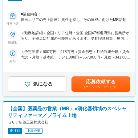
からのご紹介となるためニーズが無いところへ営業することはご
ざいません。
・専門的な知識が身につくため営業としてのスキルアップを実現
■業務内容：
できます。
担当エリアの売上計画に責任を持ち、その達成に向けたMR活動を
・国内トップシェアを誇る商材を扱うことができます。
仕事内容
お願いします。
・医師、看護師、薬剤師といった医療従事者に対し、医薬品の有
＜勤務地詳細＞全国エリア住所：全国 全国47都道府県に営業所が
■育成環境
効性・安全性などの情報提供や副作用情報の収集を行います。
あり、全拠点に配属の可能性があります。受動喫煙対策：屋内全
・営業職向け研修(製品知識・製薬企業としての倫理)が月に1度実
・必要に応じて講演会の企画と運営を行います。
勤務地
面禁煙変更の範囲：会社の定める事業所（リモートワーク含む）
施されるため、知識習得が可能な環境です。
・先輩社員の方の同席から始めていくため業界未経験の方でも安
＜予定年収＞600万円～978万円＜賃金形態＞月給制総合職＜賃金
■仕事の魅力・やりがい：
心できる環境です。
内訳＞月額（基本給）：341,000円～557,000円＜月給＞341,000
活動領域が整形外科領域、リウマチ・免疫領域、急性期疾患領
給与
円～557,000円＜昇給有無＞有＜残業手当＞有＜給与補足＞■昇
域、血液・感染症領域など絞られているので、本領域の豊富な知
■事業ビジョン
給：年1回■賞与：年2回（2024年度賞与実績5.06ヶ月）賃金はあ
識を蓄積され、専門医の先生方とより深いディスカッションを行
口腔健康管理から全身健康管理（＝健康長寿社会）に貢献するた
くまでも目安の金額であり、選考を通じて上下する可能性があり
うことが出来ます。
めに、唯一無二の検査→診断→治療→予防の歯科医薬品の開発と
ます。月給(月額)は固定手当を含めた表記です。
チーム制を敷いておりますので、チームメンバーと協力や連携を
応募依頼する
口腔感染制御の勧奨を促すための販売情報提供活動により、患者
気になる
図り、苦悩や喜びを共有しながら目標達成することができます。
（エージェントサービス）
さまのQOL向上と歯科医療の未来を創造してまいります。
■キャリアパス：
・歯科局所麻酔、歯周病、う蝕、口腔粘膜疾患に関連した製品開
（1~3年後）
発
【全国】医薬品の営業（MR）※消化器領域のスペシャ
研修期間を経て、MRとして基幹病院や大学病院などを中心にご活
・口腔と全身の関係からアプローチした販売情報提供活動と適正
動いただきます。
リティファーマ／プライム上場
使用のための情報の提供・収集・伝達の実践
（3~5年後）
ゼリア新薬工業株式会社
・安全性/有効性情報の迅速な収集と提供
適性により、営業部門のチームリーダーとしてチームのマネジメ
・国内製造の品質と安定供給を確保するための製造管理体制の強
ントやスタッフ部門でご活躍いただきます。
正社員
上場企業
化
将来は、営業拠点の責任者としてマネジメント業務に携わってい