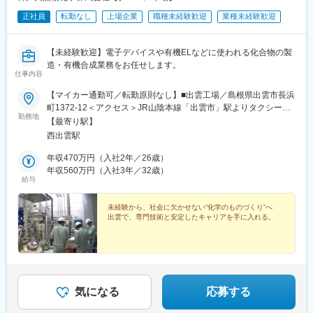
正社員
転勤なし
上場企業
職種未経験歓迎
業種未経験歓迎
【未経験歓迎】電子デバイスや有機ELなどに使われる化合物の製
造・有機合成業務をお任せします。
仕事内容
【マイカー通勤可／転勤原則なし】■出雲工場／島根県出雲市長浜
町1372-12＜アクセス＞JR山陰本線「出雲市」駅よりタクシーで
勤務地
20分※転勤原則なし※受動喫煙対策：分煙／喫煙所あり■面接時交
【最寄り駅】
通費の負担■住宅手当、食事手当などの福利厚生が充実！※規定あ
西出雲駅
り
年収470万円（入社2年／26歳）
年収560万円（入社3年／32歳）
給与
未経験から、社会に欠かせない“化学のものづくり”へ
出雲で、専門技術と安定したキャリアを手に入れる。
気になる
応募する