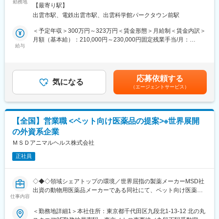
担当エリアのお客様（個人宅や企業）へ訪問し、配置薬（お薬
勤務地
ンに訪問します。
【最寄り駅】
箱）や健康食品の提案をお任せします。
★困ったら先輩社員に相談しやすい雰囲気です！
出雲市駅、電鉄出雲市駅、出雲科学館パークタウン前駅
※既に、取引のあるお客様先を訪問するスタイルです。
＜専門資格を取得できる＞
＜予定年収＞300万円～323万円＜賃金形態＞月給制＜賃金内訳＞
＜仕事の流れ＞
・入社後は、医薬品販売の専門知識を身につけるために、登録販
月額（基本給）：210,000円～230,000円固定残業手当/月：
配置薬や健康食品、サプリメントの使用頻度に合わせて、1～6ヵ
給与
売者資格を取得していただきます。（取得率90％以上）
35,796円～39,205円（固定残業時間22時間30分/月）超過した時
月に1回程度のペースでお客様宅を訪問
・資格取得にあたっては、無料で支援を行いますのでご安心くだ
間外労働の残業手当は追加支給＜月給＞245,796円～269,205円
※社用車（軽自動車）に乗って、1日あたり16～18軒程のお客様宅
さい。
（一律手当を含む）＜昇給有無＞有＜残業手当＞有＜給与補足＞※
へ訪問をします。
・資格取得後は、資格手当として給与にも反映されます。
年収は当社規定に基づき、年齢や経験に応じて決定します。・昇
応募依頼する
気になる
給：年1回（4月）＜モデル給与＞※入社3年目平均基本給＋各種手
（エージェントサービス）
・配置薬や健康食品の期限管理
■働き方：
当＋業績連動給→総支給月額344,141円※業績連動給：月の予算達
・使った分の配置薬を補充
・基本土日祝休み／年3回の大型連休あり
成や売り上げに対して支払われます賃金はあくまでも目安の金額
・使用したお薬代金の集金
・残業20h以内
であり、選考を通じて上下する可能性があります。月給(月額)は固
・健康相談、新商品・サービスのご提案 など
・スケジュールに合わせて直行直帰可
定手当を含めた表記です。
【全国】営業職 <ペット向け医薬品の提案>※世界展開
・転居を伴う転勤はありません
の外資系企業
※一部、新たに配置薬を置いていただくお客様への訪問がありま
す。
ＭＳＤアニマルヘルス株式会社
■やりがい：
└配置薬は無料でおけるので、お客様も抵抗なく置いてくれる製
・最近、健康のことで困っていることがないかなど、親身にお話
正社員
品です。
を聞くことで、お客様と信頼関係を築き、お客様の健康管理に貢
献することができます。
■未経験の方も安心！充実した研修制度：
・「この薬すごく効き目があって良かったよ。」「こないだのリ
◇◆◇領域シェアトップの環境／世界屈指の製薬メーカーMSD社
・入社直後～2週間 ： OJT形式で、薬の種類や成分など基礎知識
ンゴ酢美味しかった！ちょうどまた買おうと思ってたの。来てく
出資の動物用医薬品メーカーである同社にて、ペット向け医薬品
を身につけます。
仕事内容
れてありがとう。」など、「ありがとう」という言葉が一番のや
を販売して頂きます◇◆◇
・入社2週間～1カ月 ： 先輩社員に同行し、仕事の流れを学びま
りがいです。
■業務内容：コンパニオンアニマル(愛玩動物)事業部のカスタマー
＜勤務地詳細1＞本社住所：東京都千代田区九段北1-13-12 北の丸
す。「会話のコツ」や「商品のご案内方法」といった実践的なス
コンサルタントとして、担当エリアの顧客（主に動物病院のドク