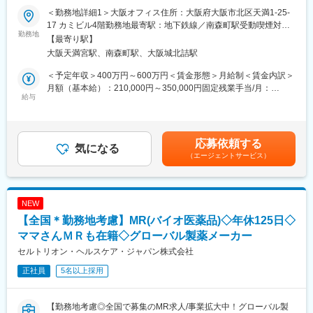
りがいです。
■当社について：
＜勤務地詳細1＞大阪オフィス住所：大阪府大阪市北区天満1-25-
■業務内容：
外資系大手製薬MSD株式会社100％子会社で、動物用医薬品など
17 カミビル4階勤務地最寄駅：地下鉄線／南森町駅受動喫煙対
変更の範囲：会社の定める業務
医薬品卸やドラッグストア本部に対し、OTC医薬品の新商品提案
勤務地
の研究、開発、製造及び販売を行っています。牛、豚、鶏、水産
策：敷地内全面禁煙＜勤務地詳細2＞全国住所：自宅から直行直帰
【最寄り駅】
や販売促進施策の企画・提案営業をお任せします。
そしてコンパニオンアニマル（犬猫などのペット）と様々な動物
です 受動喫煙対策：屋内全面禁煙変更の範囲：無
大阪天満宮駅、南森町駅、大阪城北詰駅
営業先は既存取引先が主となりますが、新規先開拓も積極的に行
たちの健康を支える医薬品やワクチンと健康維持に関する情報を
います。
提供しています。
＜予定年収＞400万円～600万円＜賃金形態＞月給制＜賃金内訳＞
月額（基本給）：210,000円～350,000円固定残業手当/月：
＜詳細＞
給与
変更の範囲：会社の定める業務
41,780円～64,270円（固定残業時間20時間0分/月）超過した時間
・医薬品卸およびドラッグストア本部への提案営業
外労働の残業手当は追加支給＜月給＞251,780円～414,270円（一
・OTC医薬品の新商品導入提案
律手当を含む）＜昇給有無＞有＜残業手当＞有＜給与補足＞※上記
・販売促進施策の企画・提案
給与詳細は、あくまでも目安の金額であり、選考を通じて上下す
応募依頼する
・本部バイヤーとの商談・関係構築
気になる
る可能性があります。■昇給：年1回（0.50％～1.00％）■賞与：
（エージェントサービス）
・既存取引先への深耕営業
年2回（計3ヵ月分以上）賃金はあくまでも目安の金額であり、選
・新規ドラッグストアへの提案営業 （飛び込み営業やテレアポは
考を通じて上下する可能性があります。月給(月額)は固定手当を含
なく、アポイント取得後の訪問）
めた表記です。
NEW
＜取扱商材＞
【全国＊勤務地考慮】MR(バイオ医薬品)◇年休125日◇
現在はOTC医薬品が中心で、内服固形剤（鎮痛薬など）、外用剤
（点鼻薬、虫刺され薬など）のNB品・PB品を取り扱っていま
ママさんＭＲも在籍◇グローバル製薬メーカー
す。
セルトリオン・ヘルスケア・ジャパン株式会社
今後は健康食品や機能性表示食品などの分野へ事業領域が広がる
正社員
5名以上採用
可能性もあります。
＜働き方＞
【勤務地考慮◎全国で募集のMR求人/事業拡大中！グローバル製
社用車を利用して営業活動を行います。