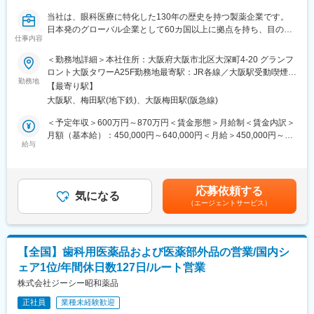
およびソリューション方針の整合を図る。
■働き方：
当社は、眼科医療に特化した130年の歴史を持つ製薬企業です。
■プロジェクト推進
・土日祝休み／年間休日128日
日本発のグローバル企業として60カ国以上に拠点を持ち、目の健
・担当するITプロジェクトおよび施策について、計画策定、実
仕事内容
・有給休暇取得率：79.8％（2025年度）
康のために様々な革新的な治療法とデジタルソリューションを提
行、および進捗管理をリードする。
・「くるみん」「えるぼし」取得
供し、世界中の人々の視覚に関わる社会問題に取り組んでいま
＜勤務地詳細＞本社住所：大阪府大阪市北区大深町4-20 グランフ
・プロジェクトにおける課題やリスクを主体的に特定・管理し、
す。本ポジションは、本社QA職として活躍頂きます。
ロント大阪タワーA25F勤務地最寄駅：JR各線／大阪駅受動喫煙対
適切な対策を推進することで、円滑なプロジェクト遂行を実現す
■各種手当・福利厚生：
勤務地
策：屋内全面禁煙変更の範囲：会社の定める事業所（リモートワ
る。
【最寄り駅】
・社宅制度あり（適用条件あり・入社から7年間まで適用）
■業務内容：
ーク含む）
・社内外の関係者と連携しながら、プロジェクトの成功に向けて
大阪駅、梅田駅(地下鉄)、大阪梅田駅(阪急線)
・日当あり（別途支給）
・配属先は、日本国内で製造販売する医療用/一般用医薬品・健康
推進する。
補助食品の品質保証体制の維持・管理、および海外輸出入品を扱
＜予定年収＞600万円～870万円＜賃金形態＞月給制＜賃金内訳＞
■ソリューション・システム管理
変更の範囲：会社の定める業務
う本社品質保証機能（グローバル機能）を担っています。
月額（基本給）：450,000円～640,000円＜月給＞450,000円～
・担当するシステムおよびアプリケーションの安定運用と継続的
・当社日本法人における GMP/GDP 品質部門の主導役を務め、
給与
640,000円＜昇給有無＞有＜残業手当＞有＜給与補足＞※経験・能
な改善を推進する。
GMP および GDP の実施及び遵守状況を確認し、かつ当社の品質
力等を考慮の上、当社規定により決定します。■賞与：年1回支給
■ステークホルダーコミュニケーション・協働
要件を満たすために、社内品質システムを継続的に構築、維持、
(6月)■基本給改定：年1回（4月）賃金はあくまでも目安の金額で
・プロジェクトの状況、リスク、課題、およびシステム変更に関
改善し、製造管理及び品質管理の適正運用を確認することで、医
あり、選考を通じて上下する可能性があります。月給(月額)は固定
する情報を、関係者へ適切に共有する。
応募依頼する
療用/一般用医薬品、健康補助食品および治験薬の品質保証を適切
気になる
手当を含めた表記です。
・グローバルおよびリージョナルのITチームと連携し、IT戦略、お
（エージェントサービス）
に行うことを基本使命としています。
よび各種イニシアチブの実行を支援する。
【具体的には】
・当社品質マニュアル、cGXPおよび国内外規制に従い社内工場お
変更の範囲：会社の定める業務
よびGXP組織と連携し、日本市場における主導役として品質シス
【全国】歯科用医薬品および医薬部外品の営業/国内シ
テムの構築と維持管理および強固なプロセスの構築・標準化に向
ェア1位/年間休日数127日/ルート営業
けた改善を行う。
・GQP管理基準および手順に準拠した医薬品品質システム（逸
株式会社ジーシー昭和薬品
脱/CAPA、変更管理、文書管理、教育訓練、取決めなど）を構
正社員
業種未経験歓迎
築、維持、改善する