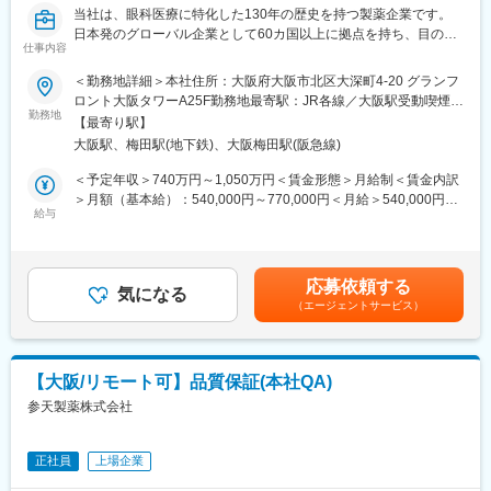
【担当商品（例）】
当社は、眼科医療に特化した130年の歴史を持つ製薬企業です。
当社は眼科領域に特化したスペシャリティファーマです。
日本発のグローバル企業として60カ国以上に拠点を持ち、目の健
ドライアイ治療薬を始めとした、幅広い点眼薬（目薬）を提案す
仕事内容
康のために様々な革新的な治療法とデジタルソリューションを提
ることができます。
供し、世界中の人々の視覚に関わる社会問題に取り組んでいま
＜勤務地詳細＞本社住所：大阪府大阪市北区大深町4-20 グランフ
す。
ロント大阪タワーA25F勤務地最寄駅：JR各線／大阪駅受動喫煙対
■研修体制：
勤務地
策：屋内全面禁煙変更の範囲：会社の定める事業所（リモートワ
＜入社後＞
【最寄り駅】
■業務概要：
ーク含む）
大阪本社にて、1か月半～2か月間の初期研修を行います。
大阪駅、梅田駅(地下鉄)、大阪梅田駅(阪急線)
日本およびグローバルの事業部門と連携しながら、業務の有効
性、業務効率、および組織パフォーマンスの向上につながるデジ
＜予定年収＞740万円～1,050万円＜賃金形態＞月給制＜賃金内訳
＜配属後＞
タルソリューションおよび情報システムの企画・設計・導入・運
＞月額（基本給）：540,000円～770,000円＜月給＞540,000円～
・先輩社員がOJTでサポートします。チーム制となっており、1グ
用支援を担います。
給与
770,000円＜昇給有無＞有＜残業手当＞有＜給与補足＞※経験・能
ループ8名程度、日常的にもチームメンバーと助け合える風土で
研究開発を主な担当領域とし、状況に応じて他領域(Healthcare、
力等を考慮の上、当社規定により決定します。■賞与：年1回支給
す。
Customer Engagement、人事、法務、財務など)の業務を支援す
■基本給改定：年1回（4月）賃金はあくまでも目安の金額であ
・月2回程度はグループ内MTGがあり、情報交換や製品に関する
ることもあります。
り、選考を通じて上下する可能性があります。月給(月額)は固定手
情報などをキャッチアップする機会があります。
応募依頼する
信頼されるDigital & IT Business Partnerとして、事業部門、
気になる
当を含めた表記です。
・MR教育の専門部署があり、定期的に階層別研修、MR向けの研
（エージェントサービス）
Digital & IT組織、外部パートナーと密接に連携しながら、ビジネ
修もあり、配属後も着実にスキルアップしていける環境です。
スニーズの理解、システム関連施策の推進、ITソリューションの
提供、および持続的な事業成果の実現を支援します。
■勤務地について：
【主な職務内容と責任】
・初期配属地はご希望を考慮し検討いたします。
【大阪/リモート可】品質保証(本社QA)
■ビジネスパートナーシップ
（京都府、東京都、青森県、愛知県、岐阜県いずれかのエリアで
参天製薬株式会社
・R&Dおよび関連部門のステークホルダーと信頼関係を構築し、
は優先的に採用を行っております）
業務上の課題、ニーズ、および優先事項を理解する。
・配属後は自宅を起点に直行直帰型の勤務となりますが、各エリ
・ビジネス目標の達成と事業価値の創出に向けて、ITおよびデジ
アに支店やサテライトオフィスがあるため、会議等やオフィスワ
正社員
上場企業
タルソリューションを提案し、その導入・活用を支援する。
ーク時に利用ができます。
・ビジネス部門とIT部門の橋渡し役として、優先順位、期待値、