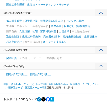
医療広告代理店・出版社・マーケティング・リサーチ
ほかのこだわり条件で探す
第二新卒歓迎
外資系企業
年間休日120日以上
フレックス勤務
管理職・マネジャー
英語を活かす
学歴不問
転勤なし（勤務地限定）
服装自由
女性活躍
社宅・家賃補助制度
上場企業
中国語を活かす
退職金制度
残業20時間未満
完全週休2日制
職種未経験歓迎
土日祝休み
原則定時退社
海外出張あり
U・Iターン支援あり
ほかの雇用形態で探す
契約社員
その他（FCオーナー・業務委託など）
ほかの固定給で探す
固定給25万円以上
固定給35万円以上
転職・求人doda（デューダ）トップ
中国･四国
島根県
医薬品・医療機器・ライフサイエン
ス・医療系サービス
医薬品メーカー業界
正社員の転職・求人情報
転職サイト dodaをシェア