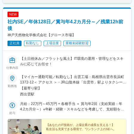
NEW
社内SE／年休128日／賞与年4.2カ月分～／残業12h前
後
神戸天然物化学株式会社【グロース市場】
正社員
転勤なし
上場企業
業種未経験歓迎
【土日祝休み／フラットな風土】IT環境の運用・管理などをスキ
ルに応じてお任せ！
仕事内容
【マイカー通勤可能／転勤なし】出雲工場：島根県出雲市長浜町
1372-12＜ アクセス ＞・JR山陰本線「出雲市」駅よりタクシーで
勤務地
20分※受動喫煙対策：分煙（喫煙所あり）
【最寄り駅】
西出雲駅
月給：22万円～45万円 + 各種手当 ＋ 賞与年2回（支給実績：年
4.2カ月分～）※年齢・経験・スキルなどを考慮して、支給額を決
給与
定します。
【あなたのIT技術が、上場企業の成長を支える！】
私生活も充実できる環境で、ワンランク上のSEへ。