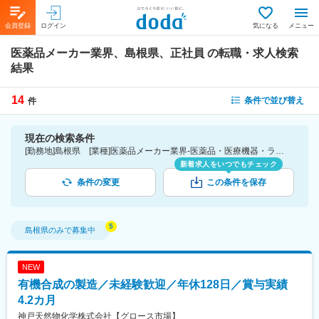
会員登録
ログイン
気になる
メニュー
医薬品メーカー業界、島根県、正社員
の転職・求人検索
結果
14
条件で並び替え
件
現在の検索条件
[勤務地]島根県 [業種]医薬品メーカー業界-医薬品・医療機器・ライフサイエンス・医療系サービス [雇用形態]正社員
新着求人をいつでもチェック
条件の変更
この条件を保存
島根県
のみで募集中
NEW
有機合成の製造／未経験歓迎／年休128日／賞与実績
4.2カ月
神戸天然物化学株式会社【グロース市場】