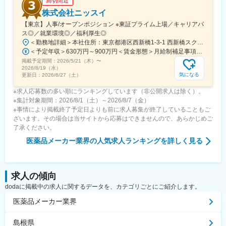
締切間近
株式会社ニッスイ
【東京】人事/オープンポジション ※東証プライム上場／キャリアパ
ス◎／就業環境◎／福利厚生◎
＜勤務地詳細＞本社住所：東京都港区西新橋1-3-1 西新橋スクエア勤務地最寄駅：東京メトロ線／内幸町駅受動喫煙対策：屋内全面禁煙変更の範囲：会社の定める事業所（リモートワーク含む）
＜予定年収＞630万円～900万円＜賃金形態＞月給制補足事項なし＜賃金内訳＞月額（基本給）：330,000円～448,000円＜月給＞330,000円～448,000円＜昇給有無＞有＜残業手当＞有＜給与補足＞※給与詳細は、経験・経歴を考慮のうえ、決定します。■賞与：年2回（6月・12月）※2026年 度見込（ 6.0ヶ月）※時間外、法定外休日勤務をした場合は30%の割増手当支給法定休日勤務の場合は、35%の割増手当支給賃金はあくまでも目安の金額であり、選考を通じて上下する可能性があります。月給(月額)は固定手当を含めた表記です。
掲載予定期間：
2026/5/21（木）
〜
2026/8/19（水）
気になる
更新日：
2026/6/27（土）
※求人応募数の多い順にランキングしています（非公開求人は除く）。
※集計対象期間：2026/8/1（土）～2026/8/7（金）
※事情により掲載終了予定日よりも前に求人募集が終了していることもご
ざいます。その場合は当サイトから応募はできませんので、あらかじめご
了承ください。
医薬品メーカー業界
の人気求人ランキングを詳しく見る
求人の傾向
dodaに掲載中の求人に関するデータを、カテゴリごとにご紹介します。
医薬品メーカー業界
島根県