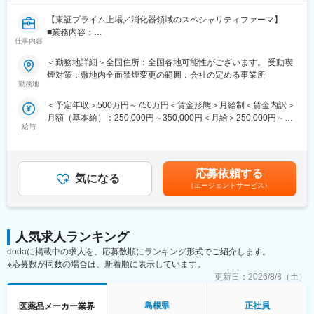
ただく事を期待しています。
変更の範囲：会社の定める業務
【東証プライム上場／消化器領域のスペシャリティファーマ】
■業務内容：
■取扱い商材：
仕事内容
担当エリア内の医療機関を訪問し、医師や薬剤師に対して自社製
骨粗鬆症治療剤、抗リウマチ薬、免疫調整剤、血液凝固阻止剤、
品の情報提供や提案活動を行います。有効性・安全性や用法・用
深在性真菌症治療剤
＜勤務地詳細＞全国住所：全国各地可能性がございます。 受動喫
量などの医薬情報を正確に伝え、適正使用を推進に努めていただ
煙対策：敷地内全面禁煙変更の範囲：会社の定める事業所
きます。また、医療現場からの自社製品に関する情報を収集し、
■募集背景：
勤務地
社内にフィードバックすることも重要な役割です。近年は消化器
旭化成グループで成長著しい「ヘルスケア領域」において、旭化
＜予定年収＞500万円～750万円＜賃金形態＞月給制＜賃金内訳＞
領域以外の新薬も上市しており、腎内・循環器・婦人科など幅広
成ファーマは「グローバルスペシャリティファーマ」を目指して
月額（基本給）：250,000円～350,000円＜月給＞250,000円～
い診療科を訪問しています。
います。旭化成ファーマが特に注力している整形外科領域、リウ
給与
350,000円＜昇給有無＞有＜残業手当＞有＜給与補足＞ご本人の
マチ領域、急性期疾患領域などにおいては、専門医の先生方より
スキル・経験等を考慮し、当社規程により優遇。会社業績によ
＜主力製品＞
非常に高い評価をいただいています。今回、同領域、および新薬
り、別途期末賞与あり。入社時期により賞与が期間按分されま
・ビルタサ：高カリウム血症改善剤
上市により新たに参入した血液・感染症領域でのさらなるプレゼ
す。賃金はあくまでも目安の金額であり、選考を通じて上下する
・フェインジェクト：鉄欠乏性貧血治療剤
ンス向上、売上拡大のために、一緒に歩んでいける仲間を募集し
応募依頼する
気になる
可能性があります。月給(月額)は固定手当を含めた表記です。
・アコファイド：機能性ディスペプシア治療薬
ます。
（エージェントサービス）
■研修制度：
変更の範囲：会社の定める業務
・製品研修（1ヶ月)：自社製品の基本知識や情報提供のスキルを
学びます。
人気求人ランキング
・フォロー研修：配属後も複数回の研修を通して、より専門的な
dodaに掲載中の求人を、応募数順にランキング形式でご紹介します。
知識を身につけます。
※応募数が同数の場合は、新着順に表示しています。
・成長支援：階層別研修、部門別研修、コンプライアンス研修等
更新日：
2026/8/8（土）
も充実しています。
島根県
正社員
医薬品メーカー業界
■就業環境：