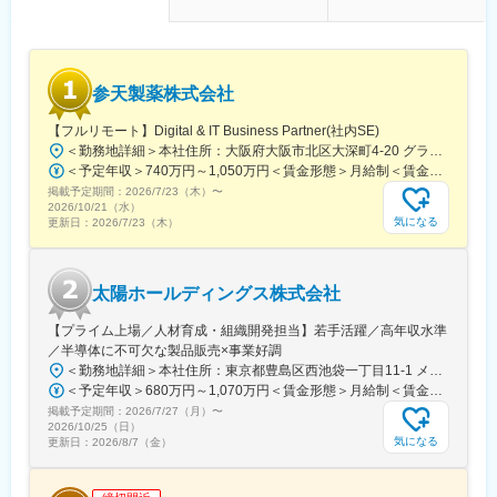
・在宅勤務
・リモートワーク可
・出産・育児支援制度
・資格取得支援制度
参天製薬株式会社
・研修支援制度
【フルリモート】Digital & IT Business Partner(社内SE)
■当社の魅力：
＜勤務地詳細＞本社住所：大阪府大阪市北区大深町4-20 グランフロント大阪タワーA25F勤務地最寄駅：JR各線／大阪駅受動喫煙対策：屋内全面禁煙変更の範囲：会社の定める事業所（リモートワーク含む）
・専門性の高さ：消化器領域に強みを持ち、国内トップクラスの
＜予定年収＞740万円～1,050万円＜賃金形態＞月給制＜賃金内訳＞月額（基本給）：540,000円～770,000円＜月給＞540,000円～770,000円＜昇給有無＞有＜残業手当＞有＜給与補足＞※経験・能力等を考慮の上、当社規定により決定します。■賞与：年1回支給■基本給改定：年1回（4月）賃金はあくまでも目安の金額であり、選考を通じて上下する可能性があります。月給(月額)は固定手当を含めた表記です。
シェア
掲載予定期間：
・安定した経営基盤：創業70年超、医療用医薬品とOTCの二本柱
2026/7/23（木）
〜
2026/10/21（水）
で安定成長
気になる
更新日：
2026/7/23（木）
・幅広い製品ラインアップ：処方薬からOTC、健康食品、化粧品
まで展開
・グローバル展開：欧州・アジアを中心に海外事業を拡大
太陽ホールディングス株式会社
・社会貢献度の高さ：生活習慣病や消化器疾患など、人々の健康
に直結する製品を提供
【プライム上場／人材育成・組織開発担当】若手活躍／高年収水準
・働きやすい環境：完全週休二日制、住宅補助、資格取得支援な
／半導体に不可欠な製品販売×事業好調
ど福利厚生充実
＜勤務地詳細＞本社住所：東京都豊島区西池袋一丁目11-1 メトロポリタンプラザビル16F勤務地最寄駅：各線／池袋駅受動喫煙対策：屋内全面禁煙変更の範囲：会社の定める事業所（リモートワーク含む）
・研修制度の充実：未経験者も安心して成長できる教育体制
＜予定年収＞680万円～1,070万円＜賃金形態＞月給制＜賃金内訳＞月額（基本給）：335,000円～530,000円＜月給＞335,000円～530,000円＜昇給有無＞有＜残業手当＞有＜給与補足＞※年収概算には想定残業時間20時間分を含む・2025年度 全社平均残業時間：20時間・残業代全額支給（管理監督職については対象外)・賞与6か月分（2025年度実績）賃金はあくまでも目安の金額であり、選考を通じて上下する可能性があります。月給(月額)は固定手当を含めた表記です。
・長期勤続率の高さ：社員の定着率が高く、安定したキャリア形
掲載予定期間：
成が可能
2026/7/27（月）
〜
2026/10/25（日）
気になる
更新日：
2026/8/7（金）
変更の範囲：会社の定める業務