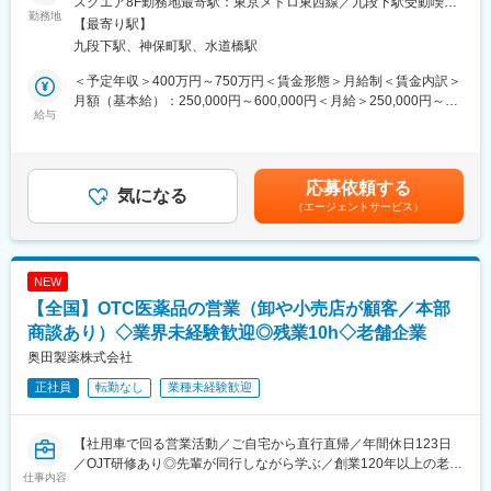
スクエア8F勤務地最寄駅：東京メトロ東西線／九段下駅受動喫煙
キルを習得します。
変更の範囲：会社の定める業務
ター）に対してコンサルテーションサービスを提供し、コンパニ
勤務地
対策：屋内全面禁煙＜勤務地詳細2＞全国エリア住所：全国エリア
・入社1カ月以降 ： 慣れてきたら独り立ち。既存のお客様をメイ
【最寄り駅】
オンアニマル用医薬製品の適正な使用と販売を促進してビジネス
希望を考慮します。受動喫煙対策：屋内全面禁煙変更の範囲：会
ンに訪問します。
九段下駅、神保町駅、水道橋駅
の最大化に貢献していただきます。また、個人目標を達成すると
社の定める事業所
★困ったら先輩社員に相談しやすい雰囲気です！
ともに、チーム、事業部、 他部門の目標達成を目指していただき
＜予定年収＞400万円～750万円＜賃金形態＞月給制＜賃金内訳＞
ます。
月額（基本給）：250,000円～600,000円＜月給＞250,000円～
＜専門資格を取得できる＞
■１日の流れ（例）
給与
600,000円＜昇給有無＞有＜残業手当＞有＜給与補足＞給与詳細
・入社後は、医薬品販売の専門知識を身につけるために、登録販
午前：医薬品卸への訪問、動物病院へ訪問（１～２件）
は、経験・スキルを考慮のうえ内定時に決定します。上記年収と
売者資格を取得していただきます。（取得率90％以上）
午後：動物病院へ訪問（２～３件）、セミナー実施、勉強会など
別途で日当が出ます賃金はあくまでも目安の金額であり、選考を
・資格取得にあたっては、無料で支援を行いますのでご安心くだ
夕方～夜：事務作業など
通じて上下する可能性があります。月給(月額)は固定手当を含めた
さい。
応募依頼する
・基本的には直行直帰の働き方となります。
気になる
表記です。
・資格取得後は、資格手当として給与にも反映されます。
（エージェントサービス）
・既存顧客が１００％。直接訪問だけでなく、メールやオンライ
ンなども活用しながら顧客への営業活動を行っていきます。
■働き方：
■担当エリア：東北、関東、中国エリア、九州などのいずれか（１
・基本土日祝休み／年3回の大型連休あり
人あたり２～３都道府県を担当いただきます）
・残業20h以内
NEW
■働き方
・スケジュールに合わせて直行直帰可
【全国】OTC医薬品の営業（卸や小売店が顧客／本部
・担当エリアにもよりますが、月半分程度は宿泊を伴う出張が発
・転居を伴う転勤はありません
生します。
商談あり）◇業界未経験歓迎◎残業10h◇老舗企業
■入社後の研修
奥田製薬株式会社
■やりがい：
1か月は研修メイン（知識、システムなど）、2～3か月営業同行
・最近、健康のことで困っていることがないかなど、親身にお話
正社員
転勤なし
業種未経験歓迎
（バディ制）、3～4か月から徐々に独り立ちいただく想定をして
を聞くことで、お客様と信頼関係を築き、お客様の健康管理に貢
います。その後は基本オンラインメインでやり取りで、顔を合わ
献することができます。
せてのMTGなどは月１回程度です。
・「この薬すごく効き目があって良かったよ。」「こないだのリ
【社用車で回る営業活動／ご自宅から直行直帰／年間休日123日
■採用背景
ンゴ酢美味しかった！ちょうどまた買おうと思ってたの。来てく
／OJT研修あり◎先輩が同行しながら学ぶ／創業120年以上の老舗
新規ローンチ製品を控えていることによる、体制強化のための増
れてありがとう。」など、「ありがとう」という言葉が一番のや
仕事内容
安定医薬品メーカー】
員採用となります。