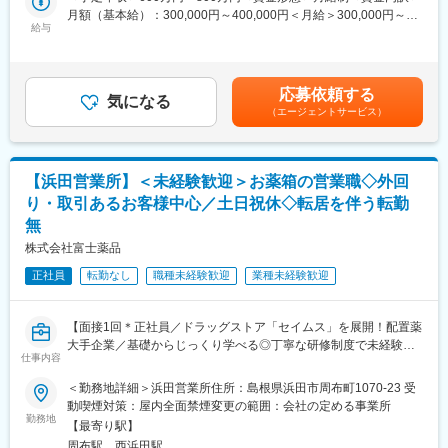
■仕事の魅力
月額（基本給）：300,000円～400,000円＜月給＞300,000円～
当社は医薬品の製造メーカーであり、患者様の命に係わる医薬品
給与
400,000円＜昇給有無＞有＜残業手当＞有＜給与補足＞※年齢、経
を提供しています。そのため、医薬品の製造は高い品質管理のも
験、能力を考慮の上、決定いたします。昇給 給与改定 年1回賞
とで、やりがいのある業務に携わることができます。また、安定
与年2回（7月、12月） 約6ヶ月／入社2年目以降薬剤師手当あり
した経営基盤と充実した福利厚生が整っているため、長期的に安
（3万円／月）賃金はあくまでも目安の金額であり、選考を通じて
応募依頼する
心して働ける環境です。
気になる
上下する可能性があります。月給(月額)は固定手当を含めた表記で
（エージェントサービス）
す。
変更の範囲：会社の定める業務
【浜田営業所】＜未経験歓迎＞お薬箱の営業職◇外回
り・取引あるお客様中心／土日祝休◇転居を伴う転勤
無
株式会社富士薬品
正社員
転勤なし
職種未経験歓迎
業種未経験歓迎
【面接1回＊正社員／ドラッグストア「セイムス」を展開！配置薬
大手企業／基礎からじっくり学べる◎丁寧な研修制度で未経験の
仕事内容
方も安心／残業20h＊直行直帰可】
＜勤務地詳細＞浜田営業所住所：島根県浜田市周布町1070-23 受
■職務内容：
動喫煙対策：屋内全面禁煙変更の範囲：会社の定める事業所
担当エリアのお客様（個人宅や企業）へ訪問し、配置薬（お薬
勤務地
【最寄り駅】
箱）や健康食品の提案をお任せします。
周布駅、西浜田駅