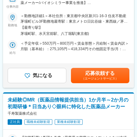
薬メーカー/バイオシミラー事業を推進】
担当エリアや担当社数、出張頻度はご経験やスキルに応じて決定
仕事内容
します。
バイオ医薬品を開発・製造する総合ヘルスケアグループの日本法
新規開拓営業をお任せします。
＜勤務地詳細1＞本社住所：東京都中央区新川1-16-3 住友不動産
人である当社にて、MRを募集いたします。
茅場町ビル3F勤務地最寄駅：東京メトロ日比谷線・東西線／茅場
勤務地
■入社後の流れ：
町駅受動喫煙対策：敷地内喫煙可能場所あり＜勤務地詳細2＞全国
【最寄り駅】
■業務内容：
配属部署にてOJTを開始し、先輩社員との商談同行や引継ぎを通
住所：全国 受動喫煙対策：敷地内全面禁煙変更の範囲：会社の定
茅場町駅、水天宮前駅、八丁堀駅(東京都)
・MR職務の担当エリアにおいて当社製品の新規口座開設ならびに
じて、担当顧客や営業活動について理解を深めていただきます。
める事業所
シェアの拡大を目指す
独り立ちの時期は一律ではなく、習熟度や経験に応じて判断する
＜予定年収＞550万円～800万円＜賃金形態＞月給制＜賃金内訳＞
・販売目標を達成させるために卸との協業を推進する
ため、安心して業務に取り組める環境です。
月額（基本給）：275,105円～418,334円その他固定手当/月：
・担当エリア内のKOLを育成し、その地区における波及効果を目
給与
40,000円固定残業手当/月：143,229円～208,333円（固定残業時
指す
■評価制度について：
間40時間0分/月）超過した時間外労働の残業手当は追加支給＜月
・販売目標を達成させるために的確なイベントの企画と運営を実
担当顧客ごとに設定された目標（売上、利益）をもとに既存先や
給＞458,334円～666,667円（一律手当を含む）＜昇給有無＞有＜
践する
新規先への営業活動を行っています。
残業手当＞有＜給与補足＞※年収は経験に応じて決定します。年収
応募依頼する
気になる
目標の達成状況は評価項目の一つですが、達成率以外に、取り組
には営業手当を含みます。※固定残業代は、時間外労働の有無に関
（エージェントサービス）
■採用背景：
み内容も踏まえて評価しています。
わらず40時間分が付きます。※別途営業日当支給（2,000円/日）賃
今後の更なる事業拡大に向けての採用になります。
会社全体としては、個人ごとに目標シートを作成し半期ごとにレ
金はあくまでも目安の金額であり、選考を通じて上下する可能性
ビューを行い役員との面談を実施しています。
があります。月給(月額)は固定手当を含めた表記です。
■当社の特徴：
未経験◎MR（医薬品情報提供担当）1か月半～2か月の
韓国セルトリオングループは、韓国株式市場KOSPIに上市してい
■組織構成：
初期研修＊日当あり◇眼科に特化した医薬品メーカー
るバイオ医薬品を開発・製造する企業の中で、常に時価総額が
12名(40歳～72歳)が在籍しています。
Top5のバイオ医薬品の開発及び製造技術に注力しているグループ
千寿製薬株式会社
部署や役職を問わず意見や提案が活発な社風です。新しいことへ
です。
の挑戦を歓迎し、一人ひとりが主体的にチャレンジできる環境づ
正社員
職種未経験歓迎
業種未経験歓迎
当社は、セルトリオングループで開発及び製造しているバイオシ
くりを大切にしています。
ミラー＊を含めたバイオ医薬品を日本で販売するため、セルトリ
また、仕事とプライベートの両立を支援し、ワークライフバラン
オングループの日本法人として2014年に設立され、現在、4製品
スを重視した働きやすい職場づくりに努めています。