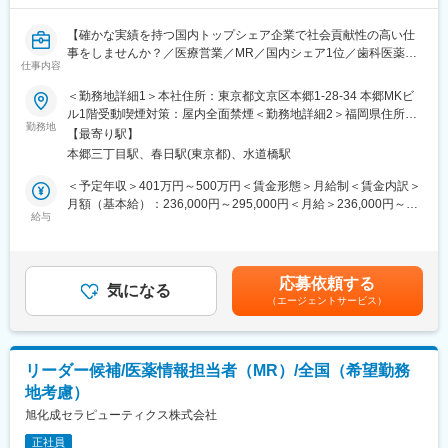
・製造委託先、供給業者管理の運用および継続的な改善を行う。
・日本・海外規制及び標的市場国規制に適合する新製品の上市活
【確かな実績を持つ国内トップシェア企業で社会貢献性の高い仕
動を行う。
事をしませんか？／医療営業／MR／国内シェア1位／歯科医薬品
・国内市場向け製品及び輸出用製品の、治験薬Phase及び商用
仕事内容
のリーディングカンパニー／年間休日127日／社会貢献性◎】
Phaseにおける製品品質管理を推進する。
＜勤務地詳細1＞本社住所：東京都文京区本郷1-28-34 本郷MKビ
・ターゲット市場要件に基づく海外輸出入品の品質保証業務の実
■業務内容：
ル1階受動喫煙対策：屋内全面禁煙＜勤務地詳細2＞福岡県住所：
務およびサポートを行う。
医薬品、医療機器、医薬部外品等の製造販売を行う当社にて、以
勤務地
福岡県 受動喫煙対策：屋内全面禁煙＜勤務地詳細3＞名古屋住
・他社製造販売業者との販売提携製品の品質協定を遵守するとと
【最寄り駅】
下の業務をご担当いただきます。
所：愛知県名古屋市 受動喫煙対策：屋内全面禁煙変更の範囲：会
もに適正な品質情報の取扱いを行う。
本郷三丁目駅、春日駅(東京都)、水道橋駅
※入社直後からいきなり営業活動から始めるわけではなく、先輩社
社の定めるエリア（国内転勤の可能性あり）
・GDPガイドラインに準拠した医薬品販売業者への医薬品の市販
員の方の同席から行っていただけます。
＜予定年収＞401万円～500万円＜賃金形態＞月給制＜賃金内訳＞
後納入、保管、供給業務に関する品質保証業務を行う。
月額（基本給）：236,000円～295,000円＜月給＞236,000円～
・品質KPIsのモニタリング及び継続的改善の推進、マネジメント
■業務詳細：
給与
295,000円＜昇給有無＞有＜残業手当＞有＜給与補足＞■昇給：年
への報告を実施する
具体的には
1回■賞与：└夏季1.5か月／冬季1.5か月／その他2.0か月（注）
歯科局所麻酔、歯周病、う蝕、口腔粘膜疾患に関連した当社製品
└（注）その他の「2.0」は実績平均であり、会社業績や本人の勤
変更の範囲：会社の定める業務
を既にお付き合いのある既存の販売代理店、歯科医院、および病
務評価により変動します。賃金はあくまでも目安の金額であり、
応募依頼する
院へルート営業を行っていただきます。
気になる
選考を通じて上下する可能性があります。月給(月額)は固定手当を
（エージェントサービス）
含めた表記です。
■業務の魅力
・完全直行直帰のため、裁量を持って仕事を行うことが可能で
す。
リーダー候補/医薬情報担当者（MR）/全国（希望勤務
・新規での営業はほとんど発生しなく、既にお付き合いのあるお
地考慮）
客様へ営業活動を行っていくため、無理な提案や、飛び込み営業
などはございません。
旭化成セラピューティクス株式会社
※新規が発生する場合は開業医からのお問い合わせや既存のお客様
正社員