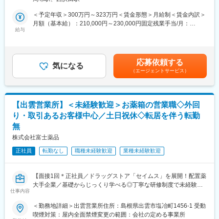
※既に、取引のあるお客様先を訪問するスタイルです。
＜予定年収＞300万円～323万円＜賃金形態＞月給制＜賃金内訳＞
＜仕事の流れ＞
月額（基本給）：210,000円～230,000円固定残業手当/月：
配置薬や健康食品、サプリメントの使用頻度に合わせて、1～6ヵ
給与
35,796円～39,205円（固定残業時間22時間30分/月）超過した時
月に1回程度のペースでお客様宅を訪問
間外労働の残業手当は追加支給＜月給＞245,796円～269,205円
※社用車（軽自動車）に乗って、1日あたり16～18軒程のお客様宅
（一律手当を含む）＜昇給有無＞有＜残業手当＞有＜給与補足＞※
へ訪問をします。
年収は当社規定に基づき、年齢や経験に応じて決定します。・昇
応募依頼する
気になる
給：年1回（4月）＜モデル給与＞※入社3年目平均基本給＋各種手
（エージェントサービス）
・配置薬や健康食品の期限管理
当＋業績連動給→総支給月額344,141円※業績連動給：月の予算達
・使った分の配置薬を補充
成や売り上げに対して支払われます賃金はあくまでも目安の金額
・使用したお薬代金の集金
であり、選考を通じて上下する可能性があります。月給(月額)は固
・健康相談、新商品・サービスのご提案 など
定手当を含めた表記です。
【出雲営業所】＜未経験歓迎＞お薬箱の営業職◇外回
り・取引あるお客様中心／土日祝休◇転居を伴う転勤
※一部、新たに配置薬を置いていただくお客様への訪問がありま
無
す。
└配置薬は無料でおけるので、お客様も抵抗なく置いてくれる製
株式会社富士薬品
品です。
正社員
転勤なし
職種未経験歓迎
業種未経験歓迎
■未経験の方も安心！充実した研修制度：
・入社直後～2週間 ： OJT形式で、薬の種類や成分など基礎知識
【面接1回＊正社員／ドラッグストア「セイムス」を展開！配置薬
を身につけます。
大手企業／基礎からじっくり学べる◎丁寧な研修制度で未経験の
・入社2週間～1カ月 ： 先輩社員に同行し、仕事の流れを学びま
仕事内容
方も安心／残業20h＊直行直帰可】
す。「会話のコツ」や「商品のご案内方法」といった実践的なス
キルを習得します。
＜勤務地詳細＞出雲営業所住所：島根県出雲市塩冶町1456-1 受動
■職務内容：
・入社1カ月以降 ： 慣れてきたら独り立ち。既存のお客様をメイ
喫煙対策：屋内全面禁煙変更の範囲：会社の定める事業所