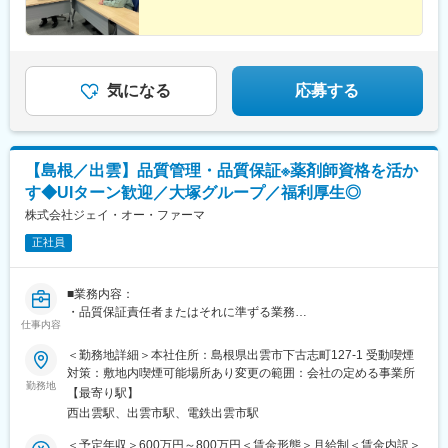
気になる
応募する
【島根／出雲】品質管理・品質保証※薬剤師資格を活か
す◆UIターン歓迎／大塚グループ／福利厚生◎
株式会社ジェイ・オー・ファーマ
正社員
■業務内容：
・品質保証責任者またはそれに準ずる業務
仕事内容
・出荷判定業務
・委託元会社等との連絡責任者業務
＜勤務地詳細＞本社住所：島根県出雲市下古志町127-1 受動喫煙
・品質管理部の管理業務（部の運営，人材育成等）
対策：敷地内喫煙可能場所あり変更の範囲：会社の定める事業所
勤務地
【最寄り駅】
■組織：
西出雲駅、出雲市駅、電鉄出雲市駅
製造管理担当として薬剤師有資格者が2名在籍しています。
＜予定年収＞600万円～800万円＜賃金形態＞月給制＜賃金内訳＞