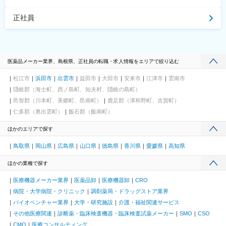
正社員
医薬品メーカー業界、島根県、正社員の転職・求人情報をエリアで絞り込む
松江市
浜田市
出雲市
益田市
大田市
安来市
江津市
雲南市
隠岐郡（海士町、西ノ島町、知夫村、隠岐の島町）
邑智郡（川本町、美郷町、邑南町）
鹿足郡（津和野町、吉賀町）
仁多郡（奥出雲町）
飯石郡（飯南町）
ほかのエリアで探す
鳥取県
岡山県
広島県
山口県
徳島県
香川県
愛媛県
高知県
ほかの業種で探す
医療機器メーカー業界
医薬品卸
医療機器卸
CRO
病院・大学病院・クリニック
調剤薬局・ドラッグストア業界
バイオベンチャー業界
大学・研究施設
介護・福祉関連サービス
その他医療関連
診断薬・臨床検査機器・臨床検査試薬メーカー
SMO
CSO
CMO
医療コンサルティング