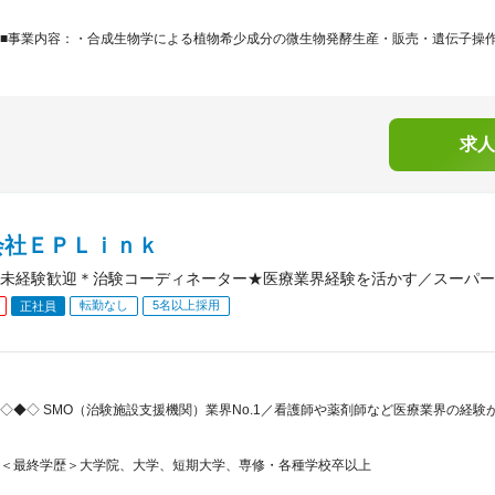
■事業内容：・合成生物学による植物希少成分の微生物発酵生産・販売・遺伝子操作及
求人
会社ＥＰＬｉｎｋ
未経験歓迎＊治験コーディネーター★医療業界経験を活かす／スーパー
転勤なし
5名以上採用
正社員
◇◆◇ SMO（治験施設支援機関）業界No.1／看護師や薬剤師など医療業界の経
＜最終学歴＞大学院、大学、短期大学、専修・各種学校卒以上