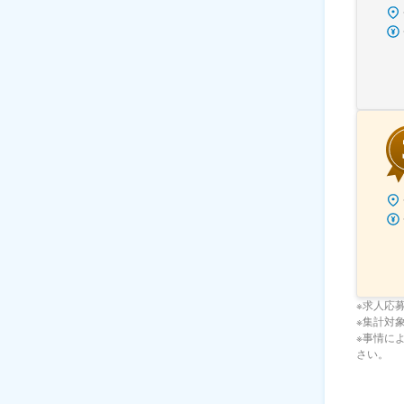
※求人応
※集計対象期
※事情に
さい。