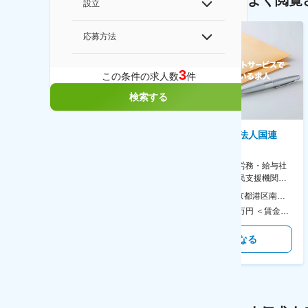
よく閲覧
設立
応募方法
3
この条件の求人数
件
検索する
株式会社ゲームフリーク
特定非営利活動法人国連
UNHCR協会
【庶務アシスタント】ポケモン
シリーズ開発企業◆書類作成・
【表参道】人事（労務・給与社
データ入力など◆年休126日・
保等）◆国連の難民支援機関の
食事補助あり◎
活動を支える日本公式支援窓口
本社 住所：東京都千代田区神田錦町2-2-1 KANDASQUARE 受動喫煙対策：屋内全面禁煙 変更の範囲：会社の定める事業所
本社 住所：東京都港区南青山6-10-11 ウェスレーセンター3F 勤務地最寄駅：地下鉄各線／表参道駅 受動喫煙対策：屋内全面禁煙 変更の範囲：会社の定める事業所（リモートワーク含む）
◆正職員登用前提
350万円～500万円 ＜賃金形態＞ 月給制 ＜賃金内訳＞ 月額（基本給）：215,000円～307,000円 固定残業手当/月：76,700円～110,000円（固定残業時間45時間0分/月） 超過した時間外労働の残業手当は追加支給 ＜月給＞ 291,700円～417,000円（一律手当を含む） ＜昇給有無＞ 有 ＜残業手当＞ 有 ＜給与補足＞ ※経験・能力を考慮の上、年齢に関わりなく当社規定により優遇します。 賃金はあくまでも目安の金額であり、選考を通じて上下する可能性があります。 月給(月額)は固定手当を含めた表記です。
450万円～550万円 ＜賃金形態＞ 月給制 ＜賃金内訳＞ 月額（基本給）：340,000円～420,000円 ＜月給＞ 340,000円～420,000円 ＜昇給有無＞ 有 ＜残業手当＞ 有 ＜給与補足＞ ※能力・経験によって決定します。 ■賞与あり（業績評価に応じて支給） 賃金はあくまでも目安の金額であり、選考を通じて上下する可能性があります。 月給(月額)は固定手当を含めた表記です。
気になる
気になる