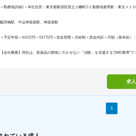
＜勤務地詳細1＞本社住所：東京都新宿区筑土八幡町2-1 勤務地最寄駅：東京メトロ
飯田橋駅、牛込神楽坂駅、神楽坂駅
＜予定年収＞410万円～537万円＜賃金形態＞月給制＜賃金内訳＞月額（基本給）：214,7
【会社概要】同社は、医薬品の開発に欠かせない「治験」を支援する”SMO業界”でト
求人
1