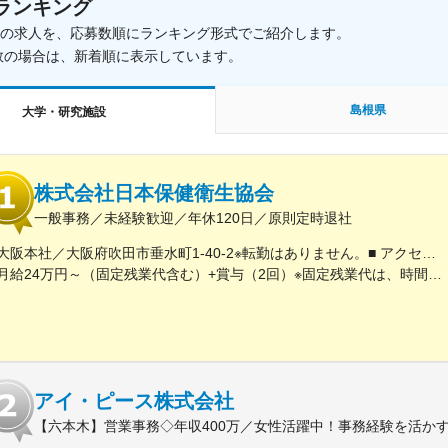
ランキング
載中の求人を、応募数順にランキング形式でご紹介します。
数の場合は、新着順に表示しています。
島根県
大学・研究施設
株式会社日本保健衛生協会
一般事務／未経験歓迎／年休120日／原則定時退社
大阪本社／大阪府吹田市垂水町1-40-2※転勤はありません。■ アクセス阪急電鉄千里線「豊津駅」より徒歩9分大阪メトロ御堂筋線「江坂駅」より徒歩12分※受動喫煙対策実施
月給24万円～（固定残業代含む）+賞与（2回）※固定残業代は、時間外労働の有無に関わらず25時間・月3万8600円～支給上記を超える時間外労働分は追加で支給※年齢・経験・保有資格を考慮のうえ決定します
アイ・ピース株式会社
【六本木】営業事務◇年収400万／女性活躍中！事務経験を活かす