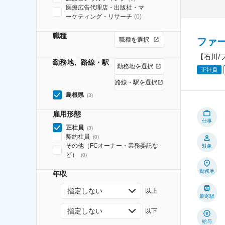
医療広告代理店・出版社・マ
ーケティング・リサーチ
(
0
)
職種
ファ
職種を選択
【石川/
勤務地、路線・駅
勤務地を選択
正社員
路線・駅を選択
島根県
(
3
)
雇用形態
仕事
正社員
(
3
)
契約社員
(
0
)
その他（FCオーナー・業務委託な
対象
ど）
(
0
)
勤務地
年収
指定しない
以上
最寄駅
指定しない
以下
給与