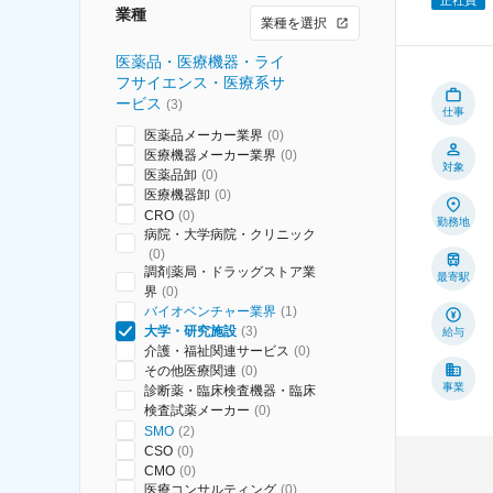
業種
業種を選択
医薬品・医療機器・ライ
フサイエンス・医療系サ
ービス
(
3
)
仕事
医薬品メーカー業界
(
0
)
医療機器メーカー業界
(
0
)
対象
医薬品卸
(
0
)
医療機器卸
(
0
)
CRO
(
0
)
勤務地
病院・大学病院・クリニック
(
0
)
調剤薬局・ドラッグストア業
最寄駅
界
(
0
)
バイオベンチャー業界
(
1
)
大学・研究施設
(
3
)
給与
介護・福祉関連サービス
(
0
)
その他医療関連
(
0
)
事業
診断薬・臨床検査機器・臨床
検査試薬メーカー
(
0
)
SMO
(
2
)
CSO
(
0
)
CMO
(
0
)
医療コンサルティング
(
0
)