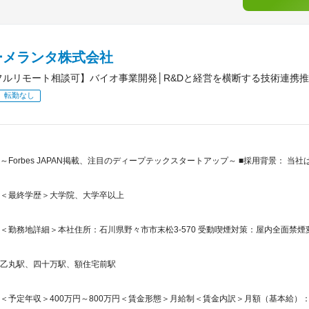
ーメランタ株式会社
フルリモート相談可】バイオ事業開発│R&Dと経営を横断する技術連携
転勤なし
～Forbes JAPAN掲載、注目のディープテックスタートアップ～ ■採用背景： 
＜最終学歴＞大学院、大学卒以上
＜勤務地詳細＞本社住所：石川県野々市市末松3-570 受動喫煙対策：屋内全面禁煙
乙丸駅、四十万駅、額住宅前駅
＜予定年収＞400万円～800万円＜賃金形態＞月給制＜賃金内訳＞月額（基本給）：250,0