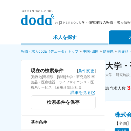
大学・研究施設の転職・求人情報
求人を探す
詳細条件から探す
エージェ
転職・求人doda（デューダ）トップ
中国･四国
島根県
医薬品
大学・
新着求人から探す
スカウト
[
]
現在の検索条件
条件変更
大学・研究施設
[勤務地]島根県 [業種]大学・研究施設-医
求人特集から探す
パートナ
薬品・医療機器・ライフサイエンス・医
3
療系サービス [雇用形態]正社員
該当求人数
詳細を見る
検索条件を保存
株式
基本条件
【全国】
正社員