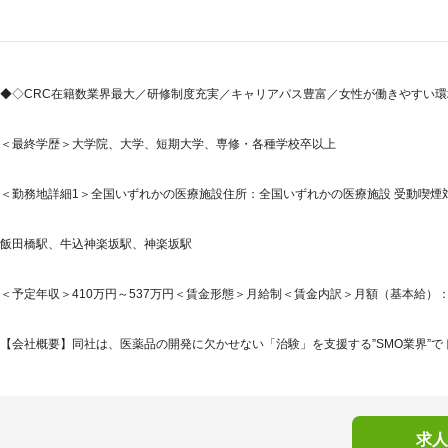
◆◇CRC在籍数業界最大／研修制度充実／キャリアパス豊富／女性が働きやすい環境
＜最終学歴＞大学院、大学、短期大学、専修・各種学校卒以上
＜勤務地詳細1＞全国いずれかの医療施設住所：全国いずれかの医療施設 受動喫煙対
飯田橋駅、牛込神楽坂駅、神楽坂駅
＜予定年収＞410万円～537万円＜賃金形態＞月給制＜賃金内訳＞月額（基本給）：214,7
【会社概要】同社は、医薬品の開発に欠かせない「治験」を支援する”SMO業界”でト
求人