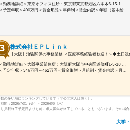
＜勤務地詳細＞東京オフィス住所：東京都東京都港区六本木6-15-1 勤務地最寄駅：東京メトロ 日比谷線／六本木駅受動喫煙対策：屋内全面禁煙変更の範囲：会社の定める事業所
＜予定年収＞400万円＜賃金形態＞年俸制＜賃金内訳＞年額（基本給）：3,108,920円固定残業手当/月：74,490円（固定残業時間40時間0分/月）超過した時間外労働の残業手当は追加支給＜月額＞333,566円（12分割）（一律手当を含む）＜昇給有無＞有＜残業手当＞有＜給与補足＞※固定残業代制、超過分別途支給賃金はあくまでも目安の金額であり、選考を通じて上下する可能性があります。月給(月額)は固定手当を含めた表記です。
株式会社ＥＰＬｉｎｋ
【大阪】治験関係の事務業務 ＜医療事務経験者歓迎！＞◆土日祝
＜勤務地詳細＞大阪事業部住所：大阪府大阪市中央区道修町1-5-18 朝日生命道修町ビル3階勤務地最寄駅：大阪市営堺筋線／北浜駅受動喫煙対策：敷地内全面禁煙変更の範囲：会社の定める事業所
＜予定年収＞346万円～462万円＜賃金形態＞月給制＜賃金内訳＞月額（基本給）：210,500円～277,900円その他固定手当/月：8,000円～15,000円＜月給＞218,500円～292,900円＜昇給有無＞有＜残業手当＞有＜給与補足＞前職・経験を考慮の上、決定致します。■年収内訳＝基本給×12ヶ月＋賞与（基本給×4ヶ月)■賞与：年2回（6月、12月）／昇給：年1回（10月）※業績に応じ、決算賞与（秋季賞与）支給の場合あり（10月）■時間外・休日出勤手当等の割増賃金は別途支給賃金はあくまでも目安の金額であり、選考を通じて上下する可能性があります。月給(月額)は固定手当を含めた表記です。
募数の多い順にランキングしています（非公開求人は除く）。
間：2026/7/31（金）～2026/8/6（木）
より掲載終了予定日よりも前に求人募集が終了していることもございます。その場合
大学