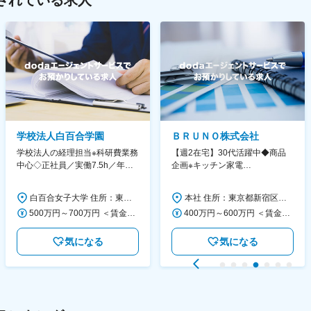
されている求人
学校法人白百合学園
ＢＲＵＮＯ株式会社
学校法人の経理担当※科研費業務
【週2在宅】30代活躍中◆商品
中心◇正社員／実働7.5h／年休
企画※キッチン家電
130日／1881年創立の伝統女子
◆「BRUNO」新商品の企画／企
大学
画～調達／働き方◎
白百合女子大学 住所：東京都調布市緑ヶ丘1-25 勤務地最寄駅：京王線／仙川駅 受動喫煙対策：屋内全面禁煙 変更の範囲：会社の定める事業所
本社 住所：東京都新宿区西新宿6丁目22-1 新宿スクエアタワー B1階 勤務地最寄駅：東京メトロ丸ノ内線／西新宿駅 受動喫煙対策：屋内全面禁煙 変更の範囲：会社の定める事業所（リモートワーク含む）
500万円～700万円 ＜賃金形態＞ 月給制 ＜賃金内訳＞ 月額（基本給）：280,000円～430,000円 ＜月給＞ 280,000円～430,000円 ＜昇給有無＞ 有 ＜残業手当＞ 有 ＜給与補足＞ ※年齢・過去の経験に基づき、本学規定に合わせ決定 【残業手当】有 /残業時間に応じて全額支給（※想定年収に含む） 【各種手当】扶養手当/住宅手当/通勤手当 等 【賞与】年2回（6月、12月） 【昇給】年1回（4月） 賃金はあくまでも目安の金額であり、選考を通じて上下する可能性があります。 月給(月額)は固定手当を含めた表記です。
400万円～600万円 ＜賃金形態＞ 月給制 経験・能力を考慮の上、優遇いたします。 ＜賃金内訳＞ 月額（基本給）：300,000円～450,000円 ＜月給＞ 300,000円～450,000円 ＜昇給有無＞ 有 ＜残業手当＞ 有 ＜給与補足＞ ・賞与実績：年2回 ・昇給：年1回 ※半年毎に評価を行い、評価が高ければ年齢に関係なく昇給・昇格していきます。創造性の高い人・新しいことにチャレンジした人が高い評価を得られます。 賃金はあくまでも目安の金額であり、選考を通じて上下する可能性があります。 月給(月額)は固定手当を含めた表記です。
気になる
気になる