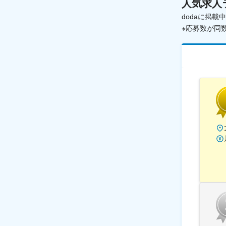
人気求人
dodaに掲
※応募数が同