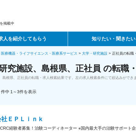
を掲載中
求人を紹介してもらう
知りたい・聞きたい
ントサービス
転職ノウハウ
・医療機器・ライフサイエンス・医療系サービス
大学・研究施設
正社員の転職
研究施設、島根県、正社員 の転職
サービス
データで見る転職
、島根県、正社員の転職・求人検索結果です。左の求人検索条件にて絞込みができ
ーエージェントサービス
コラム・インタビュー
件中
1～3
件
を表示
転職Q&A
会社ＥＰＬｉｎｋ
CRC経験者募集！治験コーディネーター ※国内最大手の治験サポート企