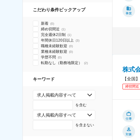
こだわり条件ピックアップ
事業
新着
(
0
)
締め切間近
(
1
)
完全週休2日制
(
1
)
年間休日120日以上
(
3
)
職種未経験歓迎
(
0
)
業種未経験歓迎
(
0
)
学歴不問
(
0
)
転勤なし（勤務地限定）
(
2
)
株式
【全国】
キーワード
締切間近
求人掲載内容すべて
を含む
求人掲載内容すべて
仕事
を含まない
対象