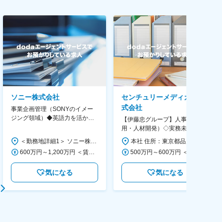
ソニー株式会社
センチュリーメディカル株
式会社
事業企画管理（SONYのイメー
ジング領域）◆英語力を活か
【伊藤忠グループ】人事（採
す/CFO管轄＃SECCFO0027
用・人材開発）◇実務未経験歓
迎！／リモート有／年休124日
＜勤務地詳細1＞ ソニー株式会社 住所：神奈川県横浜市西区みなとみらい5-1-1 受動喫煙対策：屋内全面禁煙 ＜勤務地詳細2＞ ソニーシティ大崎 住所：東京都品川区大崎2-10-1 勤務地最寄駅：JR線／大崎駅 受動喫煙対策：屋内全面禁煙 変更の範囲：会社の定める事業所（リモートワーク含む）
本社 住所：東京都品川区大崎1-11-2 ゲートシティ大崎イーストタワー22Ｆ 勤務地最寄駅：JR山手線／大崎駅 受動喫煙対策：屋内全面禁煙 変更の範囲：会社の定める事業所（リモートワーク含む）
／福利厚生充実◇
600万円～1,200万円 ＜賃金形態＞ 月給制 ＜賃金内訳＞ 月額（基本給）：350,000円～500,000円 ＜月給＞ 350,000円～500,000円 ＜昇給有無＞ 有 ＜残業手当＞ 有 ＜給与補足＞ ※年収は経験や能力を考慮の上、当社規定により決定します。 賃金はあくまでも目安の金額であり、選考を通じて上下する可能性があります。 月給(月額)は固定手当を含めた表記です。
500万円～600万円 ＜賃金形態＞ 月給制 ＜賃金内訳＞ 月額（基本給）：300,000円～350,000円 ＜月給＞ 300,000円～350,000円 ＜昇給有無＞ 有 ＜残業手当＞ 有 ＜給与補足＞ 上記年収は、あくまで目安であり、前職・経験を考慮し検討させて頂きます。 ■昇給：あり ■賞与：あり ※会社業績と個人業績に応じて算定されます。 賃金はあくまでも目安の金額であり、選考を通じて上下する可能性があります。 月給(月額)は固定手当を含めた表記です。
気になる
気になる