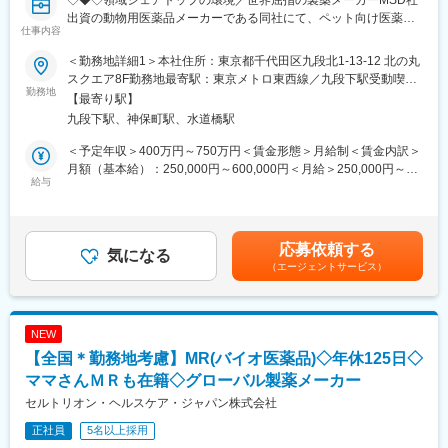
◇◆◇領域シェアトップの環境／世界屈指の製薬メーカーMSD社
す。またキャリア支援として、社内研修や外部セミナー、学会参
出資の動物用医薬品メーカーである同社にて、ペット向け医薬品
加も可能です。
仕事内容
を販売して頂きます◇◆◇
■業務内容：コンパニオンアニマル(愛玩動物)事業部のカスタマー
＜勤務地詳細1＞本社住所：東京都千代田区九段北1-13-12 北の丸
■当社の魅力：
コンサルタントとして、担当エリアの顧客（主に動物病院のドク
スクエア8F勤務地最寄駅：東京メトロ東西線／九段下駅受動喫煙
◎日本で先駆けて透析液の開発業務に着手。現在は人工腎臓用透
ター）に対してコンサルテーションサービスを提供し、コンパニ
勤務地
対策：屋内全面禁煙＜勤務地詳細2＞全国エリア住所：全国エリア
析液のパイオニアとして不動の地位を確立しており、50％以上の
【最寄り駅】
オンアニマル用医薬製品の適正な使用と販売を促進してビジネス
希望を考慮します。受動喫煙対策：屋内全面禁煙変更の範囲：会
シェアを獲得しています。
九段下駅、神保町駅、水道橋駅
の最大化に貢献していただきます。また、個人目標を達成すると
社の定める事業所
◎最近ではジェネリック医薬品も扱うなど、変化の激しい医療ニ
ともに、チーム、事業部、 他部門の目標達成を目指していただき
＜予定年収＞400万円～750万円＜賃金形態＞月給制＜賃金内訳＞
ーズに合わせた進化を続けています。
ます。
月額（基本給）：250,000円～600,000円＜月給＞250,000円～
◎前立腺疾患治療剤「セルニルトン」など泌尿器科系の医薬品の
■１日の流れ（例）
給与
600,000円＜昇給有無＞有＜残業手当＞有＜給与補足＞給与詳細
販売、自己組織化ペプチドを用いた止血材の開発など、最先端技
午前：医薬品卸への訪問、動物病院へ訪問（１～２件）
は、経験・スキルを考慮のうえ内定時に決定します。上記年収と
術を駆使して「人々の健康への願い」に貢献しています。
午後：動物病院へ訪問（２～３件）、セミナー実施、勉強会など
別途で日当が出ます賃金はあくまでも目安の金額であり、選考を
夕方～夜：事務作業など
通じて上下する可能性があります。月給(月額)は固定手当を含めた
■当社の特徴：
応募依頼する
・基本的には直行直帰の働き方となります。
気になる
表記です。
当社は国内でいち早く「人工腎臓灌流原液」の販売を開始しまし
（エージェントサービス）
・既存顧客が１００％。直接訪問だけでなく、メールやオンライ
た。現在、透析療法は驚異的な発展普及を遂げ、需要も高まって
ンなども活用しながら顧客への営業活動を行っていきます。
います。
■担当エリア：東北、関東、中国エリア、九州などのいずれか（１
また当社は、研究開発センターを中心に国内外の大学や研究機関
人あたり２～３都道府県を担当いただきます）
との強力な連携によりバイオ技術をも駆使した新しい医療ニーズ
NEW
■働き方
に対応した、より良い製品の創出に努めています。
【全国＊勤務地考慮】MR(バイオ医薬品)◇年休125日◇
・担当エリアにもよりますが、月半分程度は宿泊を伴う出張が発
生します。
ママさんＭＲも在籍◇グローバル製薬メーカー
■入社後の研修
セルトリオン・ヘルスケア・ジャパン株式会社
1か月は研修メイン（知識、システムなど）、2～3か月営業同行
正社員
5名以上採用
（バディ制）、3～4か月から徐々に独り立ちいただく想定をして