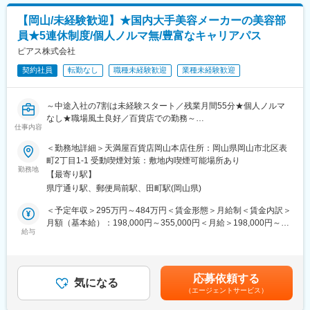
■当社について：
▽ジェネリック医薬品事業
変更の範囲：会社の定める業務
【岡山/未経験歓迎】★国内大手美容メーカーの美容部
薬品のコア事業。ジェネリック医薬品の製造販売をおこなってい
員★5連休制度/個人ノルマ無/豊富なキャリアパス
ます。品質や安全性はもちろんのこと、飲みやすく、扱いやすい
安心できるお薬を提供できるよう、さまざまな取り組みをおこな
ピアス株式会社
っています。
契約社員
転勤なし
職種未経験歓迎
業種未経験歓迎
▽健康関連事業
東和薬品の新規事業。
ヘルスケアに関連するあらゆる製品・サービスの提供を目指し
～中途入社の7割は未経験スタート／残業月間55分★個人ノルマ
て、企画立案を進めています。健康の維持・増進、未病のケア・
なし★職場風土良好／百貨店での勤務～
予防に必要な製品やサービスを通じて健康寿命の延伸に貢献しま
仕事内容
※入社日：【9/16】可能な方が対象の求人です。
す。
＜勤務地詳細＞天満屋百貨店岡山本店住所：岡山県岡山市北区表
▽数字で見る東和薬品
■カバーマークについて
町2丁目1-1 受動喫煙対策：敷地内喫煙可能場所あり
https://www.towayakuhin.co.jp/recruit/about/number.php
カバーマークは、「ハトムギ化粧水」「OPERA」「デジャヴュ」
勤務地
▽職種相関図
【最寄り駅】
などのヒット商品を展開する国内大手美容メーカー「ピアスグル
https://www.towayakuhin.co.jp/recruit/work/chart.php
県庁通り駅、郵便局前駅、田町駅(岡山県)
ープ」のブランドで、全国の百貨店に店舗を展開しています。
ファンデーションのエキスパートブランドとして、ファンデーシ
＜予定年収＞295万円～484万円＜賃金形態＞月給制＜賃金内訳＞
変更の範囲：会社の定める業務
ョン・スキンケア・ポイントメイクアップ製品などラインナップ
月額（基本給）：198,000円～355,000円＜月給＞198,000円～
も豊富。
給与
355,000円＜昇給有無＞有＜残業手当＞有＜給与補足＞■昇給：年
カウンセリングを通してお客様のお悩みやニーズに寄り添い、喜
1回（4月）■基本賞与：毎月のお給料で分割支給されます（まと
んでいただけた時は大きなやりがいを感じられます。
めて年2回受取りへ変更も可能です）■業績賞与：年2回（昨年支
給額43万円）■特別賞与：年1回（昨年支給額15万円）※業績賞与
応募依頼する
■仕事内容
気になる
と特別賞与は業績状況による■モデル年収：チーフ（5年目）407
（エージェントサービス）
メイクアップやスキンケア、美容サービスに関するカウンセリン
万円賃金はあくまでも目安の金額であり、選考を通じて上下する
グやタッチアップ、アドバイスを行うお仕事です。