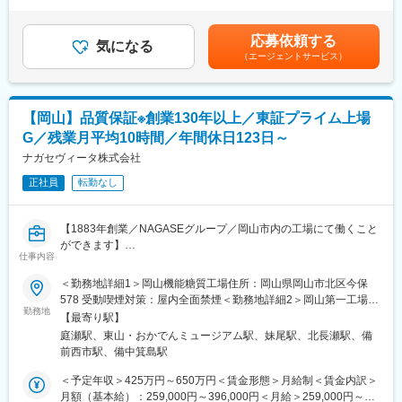
間外労働の残業手当は追加支給＜月給＞245,796円～269,205円
※社用車（軽自動車）に乗ってお客様宅へ訪問をします。（1件あ
品群の充実に取り組んでおり、放射性医薬品の製造・供給で培わ
（一律手当を含む）＜昇給有無＞有＜残業手当＞有＜給与補足＞※
たり20～30分程度）
れた技術と経験を生かし、非臨床・臨床のステージでPETイメー
年収は当社規定に基づき、年齢や経験に応じて決定します。・昇
応募依頼する
気になる
ジングを創薬活動のツールとして活用頂くための受託事業も行っ
給：年1回（4月）＜モデル給与＞※入社3年目平均基本給＋各種手
（エージェントサービス）
・配置薬や健康食品の期限管理
ています。
当＋業績連動給→総支給月額344,141円※業績連動給：月の予算達
・使った分の配置薬を補充
成や売り上げに対して支払われます。賃金はあくまでも目安の金
・使用したお薬代金の集金
変更の範囲：会社の定める業務
額であり、選考を通じて上下する可能性があります。月給(月額)は
・健康相談、新商品・サービスのご提案 など
固定手当を含めた表記です。
【岡山】品質保証※創業130年以上／東証プライム上場
G／残業月平均10時間／年間休日123日～
※一部、新たに配置薬を置いていただくお客様への訪問がありま
す。
ナガセヴィータ株式会社
└配置薬は無料でおけるので、お客様も抵抗なく置いてくれる製
正社員
転勤なし
品です。
■未経験の方も安心◎充実した研修制度：
【1883年創業／NAGASEグループ／岡山市内の工場にて働くこと
・入社直後～2週間 ： OJT形式で、薬の種類や成分など基礎知識
ができます】
を身につけます。
仕事内容
・製造所における品質保証業務、または、医薬品製造所における
・入社2週間～1ヶ月 ： 先輩社員に同行し、仕事の流れを学びま
統括業務（医薬品製造管理者）をご担当いただきます。
＜勤務地詳細1＞岡山機能糖質工場住所：岡山県岡山市北区今保
す。「会話のコツ」や「商品のご案内方法」といった実践的なス
578 受動喫煙対策：屋内全面禁煙＜勤務地詳細2＞岡山第一工場
キルを習得します。
■業務概要：
勤務地
桑野作業場住所：岡山県岡山市中区桑野525-113 受動喫煙対策：
・入社1カ月以降 ： 慣れてきたら独り立ち。既存のお客様をメイ
【最寄り駅】
・ISO9001/FSSC22000等に沿った品質活動の確認、運用の改善
屋内全面禁煙＜勤務地詳細3＞藤田製剤工場住所：岡山県岡山市南
ンに訪問します。
庭瀬駅、東山・おかでんミュージアム駅、妹尾駅、北長瀬駅、備
・食品・化粧品・医薬品原料等の品質保証業務
区藤田564-230 受動喫煙対策：屋内全面禁煙変更の範囲：会社の
◎困ったら先輩社員に相談しやすい雰囲気です。
前西市駅、備中箕島駅
・監査対応（顧客監査、内部監査・行政監査等）
定める事業所
・クレーム対応
＜予定年収＞425万円～650万円＜賃金形態＞月給制＜賃金内訳＞
＜専門資格を取得できる＞
・製品仕様書・規格書等、品質関連書類の作成、作成に係る関連
月額（基本給）：259,000円～396,000円＜月給＞259,000円～
・入社後は、医薬品販売の専門知識を身につけるために、登録販