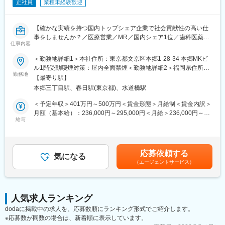
正社員
業種未経験歓迎
です。
【担当商品（例）】
【確かな実績を持つ国内トップシェア企業で社会貢献性の高い仕
当社は眼科領域に特化したスペシャリティファーマです。
事をしませんか？／医療営業／MR／国内シェア1位／歯科医薬品
ドライアイ治療薬を始めとした、幅広い点眼薬（目薬）を提案す
仕事内容
のリーディングカンパニー／年間休日127日／社会貢献性◎】
ることができます。
＜勤務地詳細1＞本社住所：東京都文京区本郷1-28-34 本郷MKビ
■業務内容：
ル1階受動喫煙対策：屋内全面禁煙＜勤務地詳細2＞福岡県住所：
■研修体制：
医薬品、医療機器、医薬部外品等の製造販売を行う当社にて、以
勤務地
福岡県 受動喫煙対策：屋内全面禁煙＜勤務地詳細3＞名古屋住
＜入社後＞
【最寄り駅】
下の業務をご担当いただきます。
所：愛知県名古屋市 受動喫煙対策：屋内全面禁煙変更の範囲：会
大阪本社にて、1か月半～2か月間の初期研修を行います。
本郷三丁目駅、春日駅(東京都)、水道橋駅
※入社直後からいきなり営業活動から始めるわけではなく、先輩社
社の定めるエリア（国内転勤の可能性あり）
員の方の同席から行っていただけます。
＜予定年収＞401万円～500万円＜賃金形態＞月給制＜賃金内訳＞
＜配属後＞
月額（基本給）：236,000円～295,000円＜月給＞236,000円～
・先輩社員がOJTでサポートします。チーム制となっており、1グ
■業務詳細：
給与
295,000円＜昇給有無＞有＜残業手当＞有＜給与補足＞■昇給：年
ループ8名程度、日常的にもチームメンバーと助け合える風土で
具体的には
1回■賞与：└夏季1.5か月／冬季1.5か月／その他2.0か月（注）
す。
歯科局所麻酔、歯周病、う蝕、口腔粘膜疾患に関連した当社製品
└（注）その他の「2.0」は実績平均であり、会社業績や本人の勤
・月2回程度はグループ内MTGがあり、情報交換や製品に関する
を既にお付き合いのある既存の販売代理店、歯科医院、および病
務評価により変動します。賃金はあくまでも目安の金額であり、
情報などをキャッチアップする機会があります。
応募依頼する
院へルート営業を行っていただきます。
気になる
選考を通じて上下する可能性があります。月給(月額)は固定手当を
・MR教育の専門部署があり、定期的に階層別研修、MR向けの研
（エージェントサービス）
含めた表記です。
修もあり、配属後も着実にスキルアップしていける環境です。
■業務の魅力
・完全直行直帰のため、裁量を持って仕事を行うことが可能で
■勤務地について：
す。
・初期配属地はご希望を考慮し検討いたします。
人気求人ランキング
・新規での営業はほとんど発生しなく、既にお付き合いのあるお
（京都府、東京都、青森県、愛知県、岐阜県いずれかのエリアで
dodaに掲載中の求人を、応募数順にランキング形式でご紹介します。
客様へ営業活動を行っていくため、無理な提案や、飛び込み営業
は優先的に採用を行っております）
※応募数が同数の場合は、新着順に表示しています。
などはございません。
・配属後は自宅を起点に直行直帰型の勤務となりますが、各エリ