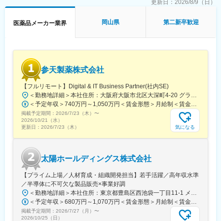
※新規が発生する場合は開業医からのお問い合わせや既存のお客様
更新日：
2026/8/9（日）
アに支店やサテライトオフィスがあるため、会議等やオフィスワ
からのご紹介となるためニーズが無いところへ営業することはご
ーク時に利用ができます。
ざいません。
岡山県
第二新卒歓迎
医薬品メーカー業界
・専門的な知識が身につくため営業としてのスキルアップを実現
■働き方：
できます。
・土日祝休み／年間休日128日
・国内トップシェアを誇る商材を扱うことができます。
・有給休暇取得率：79.8％（2025年度）
・「くるみん」「えるぼし」取得
■育成環境
参天製薬株式会社
・営業職向け研修(製品知識・製薬企業としての倫理)が月に1度実
■各種手当・福利厚生：
施されるため、知識習得が可能な環境です。
【フルリモート】Digital & IT Business Partner(社内SE)
・社宅制度あり（適用条件あり・入社から7年間まで適用）
・先輩社員の方の同席から始めていくため業界未経験の方でも安
・日当あり（別途支給）
＜勤務地詳細＞本社住所：大阪府大阪市北区大深町4-20 グランフロント大阪タワーA25F勤務地最寄駅：JR各線／大阪駅受動喫煙対策：屋内全面禁煙変更の範囲：会社の定める事業所（リモートワーク含む）
心できる環境です。
＜予定年収＞740万円～1,050万円＜賃金形態＞月給制＜賃金内訳＞月額（基本給）：540,000円～770,000円＜月給＞540,000円～770,000円＜昇給有無＞有＜残業手当＞有＜給与補足＞※経験・能力等を考慮の上、当社規定により決定します。■賞与：年1回支給■基本給改定：年1回（4月）賃金はあくまでも目安の金額であり、選考を通じて上下する可能性があります。月給(月額)は固定手当を含めた表記です。
変更の範囲：会社の定める業務
掲載予定期間：
2026/7/23（木）
〜
■事業ビジョン
2026/10/21（水）
口腔健康管理から全身健康管理（＝健康長寿社会）に貢献するた
気になる
更新日：
2026/7/23（木）
めに、唯一無二の検査→診断→治療→予防の歯科医薬品の開発と
口腔感染制御の勧奨を促すための販売情報提供活動により、患者
さまのQOL向上と歯科医療の未来を創造してまいります。
太陽ホールディングス株式会社
・歯科局所麻酔、歯周病、う蝕、口腔粘膜疾患に関連した製品開
【プライム上場／人材育成・組織開発担当】若手活躍／高年収水準
発
／半導体に不可欠な製品販売×事業好調
・口腔と全身の関係からアプローチした販売情報提供活動と適正
＜勤務地詳細＞本社住所：東京都豊島区西池袋一丁目11-1 メトロポリタンプラザビル16F勤務地最寄駅：各線／池袋駅受動喫煙対策：屋内全面禁煙変更の範囲：会社の定める事業所（リモートワーク含む）
使用のための情報の提供・収集・伝達の実践
＜予定年収＞680万円～1,070万円＜賃金形態＞月給制＜賃金内訳＞月額（基本給）：335,000円～530,000円＜月給＞335,000円～530,000円＜昇給有無＞有＜残業手当＞有＜給与補足＞※年収概算には想定残業時間20時間分を含む・2025年度 全社平均残業時間：20時間・残業代全額支給（管理監督職については対象外)・賞与6か月分（2025年度実績）賃金はあくまでも目安の金額であり、選考を通じて上下する可能性があります。月給(月額)は固定手当を含めた表記です。
・安全性/有効性情報の迅速な収集と提供
掲載予定期間：
2026/7/27（月）
〜
・国内製造の品質と安定供給を確保するための製造管理体制の強
2026/10/25（日）