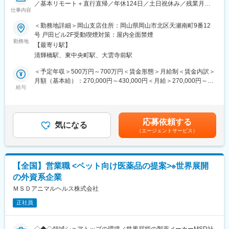
／基本リモート＋直行直帰／年休124日／土日祝休み／残業月平
プ各社とのシナジーを発揮し、環境やエネルギー等の新たな分野
りがいです。
仕事内容
均15時間／住宅手当や家族手当など福利厚生も充実／離職率低>
へも踏み出したいと考えています。
■職務内容：
（2）当社を特徴付けている酵素、微生物、糖質、色素に関する技
＜勤務地詳細＞岡山支店住所：岡山県岡山市北区天瀬南町9番12
変更の範囲：会社の定める業務
人工腎臓用透析液などを中心とした、医薬品メーカーである当社
術の研究開発を一層深化させ、様々な分野でイノベーションを起
号 戸田ビル2F受動喫煙対策：屋内全面禁煙
での営業職をお任せします。総合病院の腎臓内科、泌尿器系内科
勤務地
こし続けるオンリーワン企業となる事を目指しています。また、
【最寄り駅】
や個人病院、血液透析室、ICU等を対象に医薬品情報を提供し、
「誠実に正道を歩む」というNAGASEグループの理念の下、世界
清輝橋駅、東中央町駅、大雲寺前駅
導入を勧めます。医師や臨床工学技士・看護師と信頼を築きなが
の顧客に真に価値ある製品を供給し岡山をベースにグローバルに
ら、製品の特徴をアピールしていただきます。
事業を展開しています。
＜予定年収＞500万円～700万円＜賃金形態＞月給制＜賃金内訳＞
月額（基本給）：270,000円～430,000円＜月給＞270,000円～
■働き方魅力：
給与
変更の範囲：会社の定める業務
430,000円＜昇給有無＞有＜残業手当＞有＜給与補足＞■賞与実
リモートワーク（在宅勤務）や担当エリアのお客様先に直行直帰
績：年2回（平均4.6か月分）■営業手当、MR資格手当等有り■事
（社用車使用）で、裁量大きく自由度高く取り組んでいただけま
業場外みなし労働時間制※講演やセミナーで残業が発生した場合、
す。
残業代は時間に応じて別途支給賃金はあくまでも目安の金額であ
応募依頼する
※担当エリア：岡山県/愛媛県/高知県/香川県/徳島県
気になる
り、選考を通じて上下する可能性があります。月給(月額)は固定手
（エージェントサービス）
当を含めた表記です。
■入社後の流れ：
入社後は2週間、大阪にて研修を実施し自社製品を学びます。その
後は拠点にて、先輩上司とのOJTや営業同行を行い営業手法を身
【全国】営業職 <ペット向け医薬品の提案>※世界展開
に付けます。本配属後も週1回程度、配属拠点に出社し会議にて情
の外資系企業
報共有・ノウハウ共有をしていただきます。
ＭＳＤアニマルヘルス株式会社
■キャリアパス：
正社員
個人目標＋チーム目標、自己評価＋上長の評価（S～Cランク）で
評価する制度を導入しました。ゆくゆくは主任、係長、課長代理
とキャリアを描くことができ、マネジメント業務にも携われま