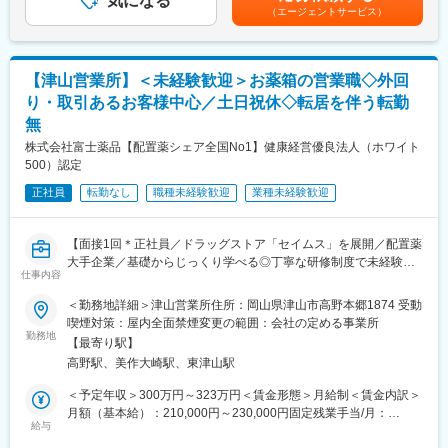
気になる
でも目安の金額であり、選考を通じて上下する可能性がありま
こし続けるオンリーワン企業となる事を目指しています。また、
（エージェントサービス）
下記いずれかパターンの勤務時間で1勤務1週間ごと（1シフト/1週
す。月給(月額)は固定手当を含めた表記です。
「誠実に正道を歩む」というNAGASEグループの理念の下、世界
間単位）のローテーション勤務となります。
の顧客に真に価値ある製品を供給し岡山をベースにグローバルに
8:45～17:15、11:00～19:30、20:30～5:00、21:00～5:30、22:45
事業を展開しています。
～7:15、22:15～6:45、2:00～10:30、3:15～11:45、19:30～
【津山営業所】＜未経験歓迎＞お薬箱の営業職◇外回
4:00、5:45～14:15、7:00～15:30、1:30～10:00、4:00～12:30、
変更の範囲：会社の定める業務
り・取引あるお客様中心／土日祝休◇転居を伴う転勤
0:15～8:45、17:00～1:30、6:30～15:00
無
※シフトに関する補足事項
出荷時間/作業内容の変更に伴い、業務上シフトがごくまれに変更
株式会社富士薬品【配置薬シェア全国No1】健康経営優良法人（ホワイト
となる場合があります。
500）認定
正社員
転勤なし
職種未経験歓迎
業種未経験歓迎
■やりがい：
出荷された薬は、その日の内に患者さんに投与され検査が行われ
ます。その検査結果は癌の早期発見につながり、治療方針の決定
【面接1回＊正社員／ドラッグストア「セイムス」を展開／配置薬
に大きな影響を及ぼします。質の高い製品を作ることができれ
大手企業／基礎からじっくり学べる◎丁寧な研修制度で未経験の
ば、より多くの方が救われることになる、大きなやりがいを感じ
仕事内容
方も安心／残業20h＊直行直帰可】
られる仕事です。
＜勤務地詳細＞津山営業所住所：岡山県津山市高野本郷1874 受動
■職務内容：
■当社について：
喫煙対策：屋内全面禁煙変更の範囲：会社の定める事業所
担当エリアのお客様（個人宅や企業）へ訪問し、配置薬（お薬
勤務地
主な事業分野であるSPECT・PETと呼ばれる核医学検査は、生体
【最寄り駅】
箱）や健康食品の提案をお任せします。
内の微妙な変化を捉えて画像化する「分子イメージング」という
高野駅、美作大崎駅、東津山駅
※既に、取引のあるお客様先を訪問するスタイルです。
技術であり、医療課題の克服に幅広く力を発揮できる可能性があ
ります。特にPET検査はがん診療に必要不可欠なツールとなりま
＜予定年収＞300万円～323万円＜賃金形態＞月給制＜賃金内訳＞
＜仕事の流れ＞
したが、当社は2005年に国内初のPET検査用放射性医薬品の承認
月額（基本給）：210,000円～230,000円固定残業手当/月：
配置薬や健康食品、サプリメントの使用頻度に合わせて、1～6ヶ
給与
を取得し、現在は全国11か所の製造拠点のもと安定供給体制を整
35,796円～39,205円（固定残業時間22時間30分/月）超過した時
月に1回程度のペースでお客様宅を訪問
えております。また、研究開発型製薬企業として新製品開発、製