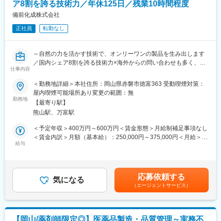
拓、販売、物流等、商社・長瀬産業が有する幅広い機能のバック
ア8割を誇る技術力／年休125日／残業10時間程度
アップを得て、世界へ進出しています。更に今後NAGASEグルー
備前化成株式会社
プ各社とのシナジーを発揮し、環境やエネルギー等の新たな分野
正社員
転勤なし
へも踏み出したいと考えています。
（2）当社を特徴付けている酵素、微生物、糖質、色素に関する技
術の研究開発を一層深化させ、様々な分野でイノベーションを起
～自然の力を活かす技術で、オンリーワンの製品を生み出します
こし続けるオンリーワン企業となる事を目指しています。また、
／国内シェア8割を誇る技術力×海外からの問い合わせも多く、健
「誠実に正道を歩む」というNAGASEグループの理念の下、世界
仕事内容
康食品部門も成長中！【年休125日・土日祝休み・年平均有給休
の顧客に真に価値ある製品を供給し岡山をベースにグローバルに
暇取得日数11.2日】
事業を展開しています。
＜勤務地詳細＞本社住所：岡山県赤磐市徳富363 受動喫煙対策：
屋内喫煙可能場所あり変更の範囲：無
■仕事内容：
勤務地
変更の範囲：会社の定める業務
【最寄り駅】
健康食品と医薬品の製造販売を行う当社にて、健康食品部門の資
熊山駅、万富駅
材購買担当として、海外からの原料買い付け、健康食品・医薬品
等の海外販売に関わる幅広い業務を担当いただきます。
＜予定年収＞400万円～600万円＜賃金形態＞月給制補足事項なし
＜具体的には…＞
＜賃金内訳＞月額（基本給）：250,000円～375,000円＜月給＞
・購買発注業務に加え、原料手配、注文書発行、納期管理、在庫
給与
250,000円～375,000円＜昇給有無＞有＜残業手当＞有＜給与補足
管理
＞※上記年収は、基本給・諸手当・残業代・インセンティブを含め
・新規購買先の選定や管理
た金額です。■昇給：年1回（4月）■賞与：年2回（6月、12月）賃
・適正価格での契約交渉や、継続的なコストダウンの実行
金はあくまでも目安の金額であり、選考を通じて上下する可能性
応募依頼する
・安定調達に向けた取り組みの強化
気になる
があります。月給(月額)は固定手当を含めた表記です。
（エージェントサービス）
■業務の魅力：
・ヒアリングカ、企画提案力、専門性が身に付きます。また、顧
客に合わせてオーダーメイドで商品を作り上げます。そのため
【岡山/薬剤師限定◎】医薬品製造・品質管理～実務不