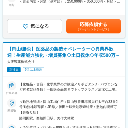
＜賃金内訳＞月額（基本給）：250,000円～350,000円＜月給＞
告書の作成等）
給与
250,000円～350,000円＜昇給有無＞有＜残業手当＞有＜給与補足
・製造実験
＞※上記年収は各種手当込みの年収となります。■季節賞与：年2
・治験薬製造管理 等
回（7月、12月）■業績賞与：年1回（3月）※会社業績及び個人業
績のターゲット100％達成の場合支給■昇給：年1回賃金はあくま
応募依頼する
■働き方補足：
気になる
でも目安の金額であり、選考を通じて上下する可能性がありま
（エージェントサービス）
下記いずれかパターンの勤務時間で1勤務1週間ごと（1シフト/1週
す。月給(月額)は固定手当を含めた表記です。
間単位）のローテーション勤務となります。
・8:45～17:15、11:00～19:30、20:30～翌5:00、21:00～翌
5:30、22:45～翌7:15、22:15～翌6:45、2:00～10:30、3:15～
【岡山/勝央】医薬品の製造オペレーター◇異業界歓
11:45、19:30～翌4:00、5:45～14:15、7:00～15:30、1:30～
迎！生産能力強化・増員募集◇土日祝休◇年収500万～
10:00、4:00～12:30、0:15～8:45、17:00～翌1:30、6:30～15:00
※シフトに関する補足事項
大正製薬株式会社
出荷時間/作業内容の変更に伴い、業務上シフトがごくまれに変更
正社員
5名以上採用
となる場合がございます。
■キャリアパスなど：
【化粧品・食品・化学業界の方歓迎／リポビタンD・パブロンな
将来的には、リーダーとしてチーム体制を構築するなどマネジメ
ど有名製品多数！一般医薬品業界でトップクラス／清潔な工場／
ントを担って頂けることを期待しております。また、資格取得支
仕事内容
長く働く環境整う】
援や個々の経験や強み弱みを振り返り、本人の適性や意欲、キャ
＜勤務地詳細＞岡山工場住所：岡山県勝田郡勝央町太平台33番2
リア選好等を踏まえ、キャリアプランを一緒に形成し、個々のキ
【はじめに】
号 勤務地最寄駅：JR線／勝田台駅受動喫煙対策：敷地内喫煙可能
ャリアプランに合わせた環境を提供する制度もあります。
医薬品の製造スタッフを募集します。医薬品の生産能力の増強お
勤務地
場所あり変更の範囲：会社の定める事業所
【最寄り駅】
よび、将来の製造現場のリーダー強化のための募集です。化粧
■やりがい：
勝間田駅、西勝間田駅、美作大崎駅
品・食品・ケミカルなど、医薬品業界未経験の方も含め、幅広く
出荷された薬は、その日の内に患者さんに投与され検査が行われ
募集しております。
＜予定年収＞500万円～800万円＜賃金形態＞月給制＜賃金内訳＞