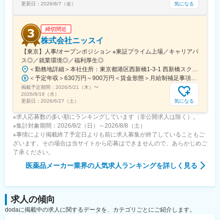
化
気になる
更新日：
2026/8/7（金）
変更の範囲：会社の定める業務
締切間近
株式会社ニッスイ
【東京】人事/オープンポジション ※東証プライム上場／キャリアパ
ス◎／就業環境◎／福利厚生◎
＜勤務地詳細＞本社住所：東京都港区西新橋1-3-1 西新橋スクエア勤務地最寄駅：東京メトロ線／内幸町駅受動喫煙対策：屋内全面禁煙変更の範囲：会社の定める事業所（リモートワーク含む）
＜予定年収＞630万円～900万円＜賃金形態＞月給制補足事項なし＜賃金内訳＞月額（基本給）：330,000円～448,000円＜月給＞330,000円～448,000円＜昇給有無＞有＜残業手当＞有＜給与補足＞※給与詳細は、経験・経歴を考慮のうえ、決定します。■賞与：年2回（6月・12月）※2026年 度見込（ 6.0ヶ月）※時間外、法定外休日勤務をした場合は30%の割増手当支給法定休日勤務の場合は、35%の割増手当支給賃金はあくまでも目安の金額であり、選考を通じて上下する可能性があります。月給(月額)は固定手当を含めた表記です。
掲載予定期間：
2026/5/21（木）
〜
2026/8/19（水）
気になる
更新日：
2026/6/27（土）
※求人応募数の多い順にランキングしています（非公開求人は除く）。
※集計対象期間：2026/8/2（日）～2026/8/8（土）
※事情により掲載終了予定日よりも前に求人募集が終了していることもご
ざいます。その場合は当サイトから応募はできませんので、あらかじめご
了承ください。
医薬品メーカー業界
の人気求人ランキングを詳しく見る
求人の傾向
dodaに掲載中の求人に関するデータを、カテゴリごとにご紹介します。