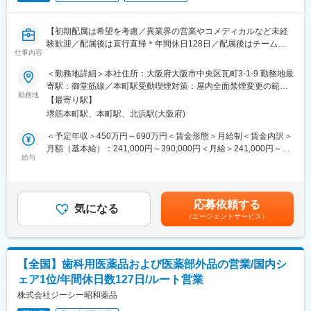
当社は、セルトリオングループで開発及び製造しているバイオシ
ミラー＊を含めたバイオ医薬品を日本で販売するため、セルトリ
オングループの日本法人として2014年に設立され、現在、4製品
【初期配属は希望を考慮／異業界の営業やコメディカルなど未経
を販売しており、今後もパイプラインを拡大していきます。
験歓迎／配属後は直行直帰＊年間休日128日／配属後はチーム制
仕事内容
で助け合う風土／社宅あり】
今後の更なる事業拡大に向け、ご自身の経験やノウハウを発揮頂
＜勤務地詳細＞本社住所：大阪府大阪市中央区瓦町3-1-9 勤務地最
きながら、会社・個人共に成長して行くメンバーを今回募集致し
■職務内容：
寄駅：御堂筋線／本町駅受動喫煙対策：屋内全面禁煙変更の範
ます。
医薬品の情報提供担当（MR）として、ドクターや医薬品卸へ訪
勤務地
囲：会社の定める事業所
【最寄り駅】
問、当社製品の提案・販売をお任せします。
＊バイオシミラー：先行バイオ医薬品と同等/同質の品質、安全性
堺筋本町駅、本町駅、北浜駅(大阪府)
および有効性を有し、異なる製造販売業者により開発される医薬
＜具体的な業務内容＞
＜予定年収＞450万円～690万円＜賃金形態＞月給制＜賃金内訳＞
品。
◎訪問先：主に大学病院や眼科クリニック
月額（基本給）：241,000円～390,000円＜月給＞241,000円～
給与
390,000円＜昇給有無＞有＜残業手当＞有＜給与補足＞※給与詳細
■事業の特徴：
・医療機関（クリニック、病院）を訪問し、製品の情報提供や顧
は経験・能力・前職給与等を踏まえて決定※年収は会社の業績・個
高齢化社会が進行するなか、医療費の削減は喫緊の課題であり、
客ニーズやお困りごとのヒアリング
人の成績によって変動■昇給：年1回■賞与：年2回賃金はあくまで
国策としてバイオシミラー普及促進の方針を打ち出しています。
・医薬品に関する情報提供活動
も目安の金額であり、選考を通じて上下する可能性があります。
セルトリオンは、抗体医薬品のバイオシミラーを世界規模で研究
応募依頼する
└クリニック向けに勉強会なども実施します
気になる
月給(月額)は固定手当を含めた表記です。
開発から臨床試験、規制関連業務、製造、流通まで、バイオ医薬
（エージェントサービス）
・販売代理店を訪問し、代理店担当者との関係構築、製品PR、顧
品事業の全プロセスに対応するワンストップソリューションを提
客情報の交換
供することで、世界中の患者様にバイオ医薬品の新しい治療の選
・事務作業 等
択肢をお届けしています。
【全国】歯科用医薬品および医薬部外品の営業/国内シ
【MRとは】
変更の範囲：会社の定める業務
ェア1位/年間休日数127日/ルート営業
医薬品を正しく使用していただくためにドクターや薬剤師へ医薬
品の情報の提供や収集を行います。同時に、医療現場から得た情
株式会社ジーシー昭和薬品
報を正しく、タイムリーに医療関係者に伝達することもMRの役割