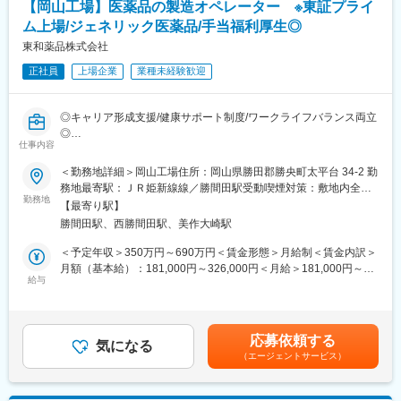
【岡山工場】医薬品の製造オペレーター ※東証プライ
ム上場/ジェネリック医薬品/手当福利厚生◎
■業務概要・やりがい
放射性医薬品の製造、品質試験、製造から出荷までの管理をお任
東和薬品株式会社
せします。
正社員
上場企業
業種未経験歓迎
出荷された薬は、その日のうちに患者さんに投与され検査が行わ
れます。その検査結果は癌の早期発見につながり、迅速な治療方
針の決定に影響を及ぼします。質の高い製品を作ることでより多
◎キャリア形成支援/健康サポート制度/ワークライフバランス両立
くの方が救われることになる、やりがいのある仕事です。
◎
仕事内容
■勤務時間帯について
■業務内容：
＜勤務地詳細＞岡山工場住所：岡山県勝田郡勝央町太平台 34-2 勤
入社してから3年目までは2:00～または 8:45～の2パターンとなり
チームで協力して製造設備（機械）を操作し、医療用医薬品（顆
務地最寄駅：ＪＲ姫新線線／勝間田駅受動喫煙対策：敷地内全面
4年目以降は、下記いずれかの勤務時間で1勤務1週間ごとのロー
粒剤・錠剤・カプセル剤）を製造していきます。
勤務地
禁煙変更の範囲：会社の定める事業所
テーション勤務となります。※夜勤が多い環境ですが、夜勤手当が
【最寄り駅】
支給されます。
勝間田駅、西勝間田駅、美作大崎駅
■業務詳細：
・8:45～17:15・11:00～19:30・20:30～5:00・21:00～5:30・
・原料の秤量～混合、造粒作業
＜予定年収＞350万円～690万円＜賃金形態＞月給制＜賃金内訳＞
22:45～7:15・22:15～6:45・2:00～10:30・3:15～ 11:45・19:30
・整形～コーティング工程（薬が完成）
月額（基本給）：181,000円～326,000円＜月給＞181,000円～
～4:00・5:45～14:15・7:00～15:30・1:30～10:00・4:00～
・錠剤検査業務（欠けた錠剤はないか、割れていないかをチェッ
給与
326,000円＜昇給有無＞有＜残業手当＞有＜給与補足＞■賞与あ
12:30・0:15～8:45・17:00～1:30・6:30～ 15:00
ク）
り：年2回支給（前年度実績：計6カ月分）■時間外労働、休日労
※基本的にすべての工程は機械で自動的に行います。
働、深夜労働、交替勤務手当あり（就業規則による）■昇給あり賃
■キャリアパスなど
※生産状況により、就業時間外での勤務時間になる場合がありま
金はあくまでも目安の金額であり、選考を通じて上下する可能性
将来的には、リーダーとしてチームを牽引するなどマネジメント
応募依頼する
す。
気になる
があります。月給(月額)は固定手当を含めた表記です。
を担って頂けることを期待してます。また、資格取得支援や個々
（エージェントサービス）
※クリーンルーム内での作業となります。
の経験や強み弱みを振り返り、本人の適性や意欲、キャリア選好
※医薬品製造に付随するPC操作や資料作成、記録も行います。
等を踏まえ、キャリアプランを一緒に形成し、個々のキャリアプ
ランに合わせた環境を提供する制度もあります。