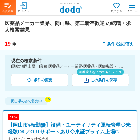
会員登録
ログイン
気になる
メニュー
医薬品メーカー業界、岡山県、第二新卒歓迎
の転職・求
人検索結果
19
条件で並び替え
件
現在の検索条件
[勤務地]岡山県 [業種]医薬品メーカー業界-医薬品・医療機器・ライフサイエンス・医療系サービス [詳細条件](募集・採用情報)第二新卒歓迎
新着求人をいつでもチェック
条件の変更
この条件を保存
岡山県
のみで募集中
NEW
【岡山市※転勤無】設備・ユーティリティ運転管理◇未
経験OK／OJTサポートあり◇東証プライム上場G
ナガセヴィータ株式会社