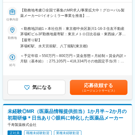
います。その後は基本オンラインメインでやり取りで、顔を合わ
せてのMTGなどは月１回程度です。
【勤務地考慮◎全国で募集のMR求人/事業拡大中！グローバル製
■採用背景
薬メーカー/バイオシミラー事業を推進】
新規ローンチ製品を控えていることによる、体制強化のための増
仕事内容
員採用となります。
バイオ医薬品を開発・製造する総合ヘルスケアグループの日本法
■当社について：
＜勤務地詳細1＞本社住所：東京都中央区新川1-16-3 住友不動産
人である当社にて、MRを募集いたします。
外資系大手製薬MSD株式会社100％子会社で、動物用医薬品など
茅場町ビル3F勤務地最寄駅：東京メトロ日比谷線・東西線／茅場
勤務地
の研究、開発、製造及び販売を行っています。牛、豚、鶏、水産
町駅受動喫煙対策：敷地内喫煙可能場所あり＜勤務地詳細2＞全国
【最寄り駅】
■業務内容：
そしてコンパニオンアニマル（犬猫などのペット）と様々な動物
住所：全国 受動喫煙対策：敷地内全面禁煙変更の範囲：会社の定
茅場町駅、水天宮前駅、八丁堀駅(東京都)
・MR職務の担当エリアにおいて当社製品の新規口座開設ならびに
たちの健康を支える医薬品やワクチンと健康維持に関する情報を
める事業所
シェアの拡大を目指す
提供しています。
＜予定年収＞550万円～800万円＜賃金形態＞月給制＜賃金内訳＞
・販売目標を達成させるために卸との協業を推進する
月額（基本給）：275,105円～418,334円その他固定手当/月：
・担当エリア内のKOLを育成し、その地区における波及効果を目
給与
変更の範囲：会社の定める業務
40,000円固定残業手当/月：143,229円～208,333円（固定残業時
指す
間40時間0分/月）超過した時間外労働の残業手当は追加支給＜月
・販売目標を達成させるために的確なイベントの企画と運営を実
給＞458,334円～666,667円（一律手当を含む）＜昇給有無＞有＜
践する
残業手当＞有＜給与補足＞※年収は経験に応じて決定します。年収
応募依頼する
気になる
には営業手当を含みます。※固定残業代は、時間外労働の有無に関
（エージェントサービス）
■採用背景：
わらず40時間分が付きます。※別途営業日当支給（2,000円/日）賃
今後の更なる事業拡大に向けての採用になります。
金はあくまでも目安の金額であり、選考を通じて上下する可能性
があります。月給(月額)は固定手当を含めた表記です。
■当社の特徴：
未経験◎MR（医薬品情報提供担当）1か月半～2か月の
韓国セルトリオングループは、韓国株式市場KOSPIに上市してい
初期研修＊日当あり◇眼科に特化した医薬品メーカー
るバイオ医薬品を開発・製造する企業の中で、常に時価総額が
Top5のバイオ医薬品の開発及び製造技術に注力しているグループ
千寿製薬株式会社
です。
正社員
職種未経験歓迎
業種未経験歓迎