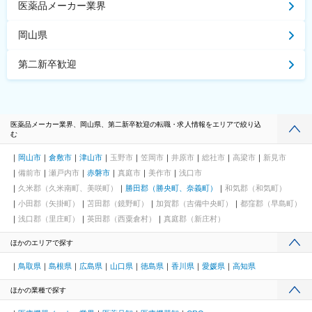
医薬品メーカー業界
岡山県
第二新卒歓迎
医薬品メーカー業界、岡山県、第二新卒歓迎の転職・求人情報をエリアで絞り込
む
岡山市
倉敷市
津山市
玉野市
笠岡市
井原市
総社市
高梁市
新見市
備前市
瀬戸内市
赤磐市
真庭市
美作市
浅口市
久米郡（久米南町、美咲町）
勝田郡（勝央町、奈義町）
和気郡（和気町）
小田郡（矢掛町）
苫田郡（鏡野町）
加賀郡（吉備中央町）
都窪郡（早島町）
浅口郡（里庄町）
英田郡（西粟倉村）
真庭郡（新庄村）
ほかのエリアで探す
鳥取県
島根県
広島県
山口県
徳島県
香川県
愛媛県
高知県
ほかの業種で探す