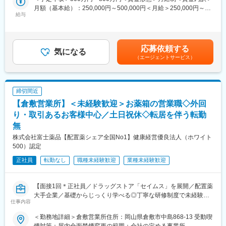
ます。その検査結果は癌の早期発見につながり、治療方針の決定
月額（基本給）：250,000円～500,000円＜月給＞250,000円～
に大きな影響を及ぼします。質の高い製品を作ることができれ
【業務内容】
給与
500,000円＜昇給有無＞有＜残業手当＞有＜給与補足＞※年収は前
ば、より多くの方が救われることになる、大きなやりがいを感じ
■医薬品製造における各種製造設備のオペレーション業務
職・経験を考慮のうえ、規定に基づいて決定します。■昇給：年1
られる仕事です。
■製造設備、製造補助設備（動力設備等）の保守保全
回（4月）■賞与：年2回※業績等の理由により変動賃金はあくまで
■GMP関連の書類作成及び整備
も目安の金額であり、選考を通じて上下する可能性があります。
■当社について：
応募依頼する
■業務効率化を目的とした製造手順や作業環境の改善活動
気になる
月給(月額)は固定手当を含めた表記です。
主な事業分野であるSPECT・PETと呼ばれる核医学検査は、生体
（エージェントサービス）
内の微妙な変化をとらえて画像化する「分子イメージング」とい
【働く環境】
う技術であり、医療課題の克服に幅広く力を発揮できる可能性が
■年間休日125日・土日祝休みとワークライフバランスを整えやす
あります。特にPET検査はがん診療になくてはならないツールと
い環境です。また、貯蓄財形制度や確定拠出年金、福利厚生倶楽
なりましたが、当社は2005年に国内初のPET検査用放射性医薬品
締切間近
部等、他にも長期就業に嬉しい制度が整っています。産休育休取
の承認を取得し、現在は全国11か所の製造拠点のもと安定供給体
【倉敷営業所】＜未経験歓迎＞お薬箱の営業職◇外回
得・復帰実績もあり、腰を据えて働いていただけます。
制を整えております。
り・取引あるお客様中心／土日祝休◇転居を伴う転勤
■日勤8:30～17:05、夜勤17:05～25:30の２交代勤務（週単位）で
無
変更の範囲：会社の定める業務
す。 ※繁忙期は一部3交代勤務の可能性あり
株式会社富士薬品【配置薬シェア全国No1】健康経営優良法人（ホワイト
500）認定
【魅力ポイント】
当社は国内OTC医薬品市場で売上No1の会社で、医療用医薬品、
正社員
転勤なし
職種未経験歓迎
業種未経験歓迎
食品、化粧品など幅広い製品ラインナップがございます。製造オ
ペレータとしてだけではなく、将来的にはリーダーとして、社員
の指導やチームのまとめ役を目指すことが可能です。
【面接1回＊正社員／ドラッグストア「セイムス」を展開／配置薬
大手企業／基礎からじっくり学べる◎丁寧な研修制度で未経験の
仕事内容
【当社の特徴】
方も安心／残業20h以内＊直行直帰可】
主としてOTC医薬品、健康食品、化粧品を扱う「セルフメディケ
＜勤務地詳細＞倉敷営業所住所：岡山県倉敷市中島868-13 受動喫
ーション事業」と、医療用医薬品を扱う「医薬事業」の2つが両輪
■職務内容：