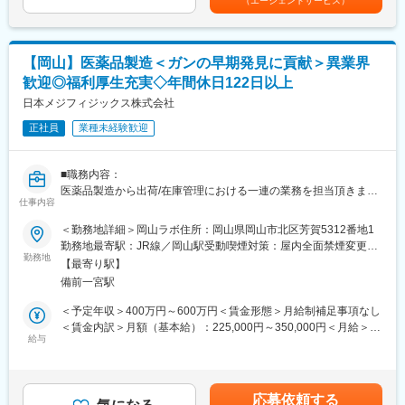
（エージェントサービス）
・薬機法、食品衛生法等関連法規に基づく運用及びその確認
めた表記です。
なマネジメントを目指せます
・施設の衛生管理の確認、従事者への教育
2）ピアスグループ内の様々な美容ブランドへ異動して新たな職種
・行政・顧客の査察・監査対応
にチャレンジできます
3）本社で人事・製品プロモーション・マーケティングなどに携わ
【岡山】医薬品製造＜ガンの早期発見に貢献＞異業界
■配属組織
れるチャンスもあります
歓迎◎福利厚生充実◇年間休日122日以上
品質保証部門（35名）
中途入社の方も多く馴染みやすい環境です。
日本メジフィジックス株式会社
■就業環境：
・当社製品を特別価格で購入可能。働きながら自身も美しくなれ
正社員
業種未経験歓迎
■福利厚生、働き方
ます！
年間休日123日、土日祝休み、転勤なし。岡山で腰を据えて働け
・奨学金代理返済制度あり
ます。
■職務内容：
独身寮や、NAGASEグループの福利厚生も利用可能です。
医薬品製造から出荷/在庫管理における一連の業務を担当頂きま
勤務地は岡山内の三つの工場からいずれかにて配属します。
仕事内容
す。ご入社後はOJT形式で先輩社員が付き添いながら機械操作や
医薬品製造業務をレクチャーします。
＜勤務地詳細＞岡山ラボ住所：岡山県岡山市北区芳賀5312番地1
■当社の特徴
勤務地最寄駅：JR線／岡山駅受動喫煙対策：屋内全面禁煙変更の
（1）1883年に水飴製造からスタートした当社は、独創的な研究
■職務詳細
勤務地
範囲：会社の定める事業所
に取り組む研究開発型企業として歩み続け、バイオテクノロジー
【最寄り駅】
・医薬品原料生成のための機械（サイクロトロン）の操作、管理
や機能性色素の技術をベースに幅広い分野で事業を展開していま
備前一宮駅
・医薬品原料を合成装置にて製剤化（合成装置を用いた合成操作
す。2012年にNAGASEグループの一員となり、情報収集や市場開
と調整）
＜予定年収＞400万円～600万円＜賃金形態＞月給制補足事項なし
拓、販売、物流等、商社・長瀬産業が有する幅広い機能のバック
・出荷のための包装及び梱包
＜賃金内訳＞月額（基本給）：225,000円～350,000円＜月給＞
アップを得て、世界へ進出しています。更に今後NAGASEグルー
・生産業務にかかる文書作成
給与
225,000円～350,000円＜昇給有無＞有＜残業手当＞有＜給与補足
プ各社とのシナジーを発揮し、環境やエネルギー等の新たな分野
・生産工程や生産業務の効率化、改良改善活動
＞※上記年収は各種手当込みの年収となります。■季節賞与：年2
へも踏み出したいと考えられています。
・製造所の管理（各種試薬や備品等の管理）
回（7月、12月）■業績賞与：年1回（3月）※会社業績及び個人業
（2）当社を特徴付けている酵素、微生物、糖質、色素に関する技
績のターゲット100％達成の場合支給■昇給：年1回賃金はあくま
術の研究開発を一層深化させ、様々な分野でイノベーションを起
応募依頼する
■働き方補足：