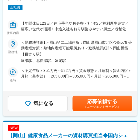
正社員
【年間休日123日／住宅手当や独身寮・社宅など福利厚生充実／
幅広い世代が活躍！中途入社もおり馴染みやすい風土／老舗化学
仕事内容
メーカー】
＜勤務地詳細1＞岡山第二工場住所：岡山県岡山市北区今保578 受
・工場関係の排水運転業務(・監視業務・薬剤補充・脱水機調整・
動喫煙対策：敷地内喫煙可能場所あり＜勤務地詳細2＞岡山機能糖
pH管理（廃薬液処分）・各計器校正、確認・資材受取、現場搬入)
勤務地
質工場住所：岡山市北区今保578 受動喫煙対策：敷地内喫煙可能
【最寄り駅】
・ボイラー運転業務(・ボイラー監視業務・軟水装置再生、薬剤補
場所あり変更の範囲：無
庭瀬駅、北長瀬駅、妹尾駅
充・現場点検、確認※遠隔改造でも点検義務有)
・変電所業務(・常駐監視業務・特高変電所点検・場内変電設備点
＜予定年収＞351万円～522万円＜賃金形態＞月給制＜賃金内訳＞
検・力率監視操作・特高変電所操作)
月額（基本給）：205,000円～305,000円＜月給＞205,000円～
・ユーティリティ管理(・今保全体まとめ（経理報告）・第二工場
給与
305,000円＜昇給有無＞有＜残業手当＞有＜給与補足＞※給与詳細
側エネルギー管理・原動ユーティリティまとめ・現場メーター検
は、経験・スキル等を考慮し決定します。■賞与：年2回（夏季・
診)
冬季）※過去実績5.122ヶ月■給与改定：年1回■残業代：別途全額
・書類業務（・大気汚染関係・排水運転まとめ・原動関連官庁申
支給賃金はあくまでも目安の金額であり、選考を通じて上下する
応募依頼する
請業務・環境測定・手順書作成、改訂・提案、５Ｓ、ＨＨＫ）
気になる
可能性があります。月給(月額)は固定手当を含めた表記です。
（エージェントサービス）
■当社の特徴：
（1）1883年に水飴製造からスタートした当社は、独創的な研究
に取り組む研究開発型企業として歩み続け、バイオテクノロジー
NEW
や機能性色素の技術をベースに幅広い分野で事業を展開していま
【岡山】健康食品メーカーの資材購買担当◆国内シェ
す。2012年にNAGASEグループの一員となり、情報収集や市場開