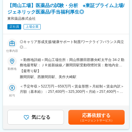
■ジェネリック医薬品とは：
【岡山工場】医薬品の試験・分析 ※東証プライム上場/
ジェネリック医薬品は、新薬の特許期間などが過ぎた後に他のメ
変更の範囲：会社の定める業務
ジェネリック医薬品/手当福利厚生◎
ーカーから同じ有効成分でつくられるお薬です。効き目、品質、
安全性が新薬と同等でありながら低価格で提供できます。今、日
東和薬品株式会社
本の医療費は急速に増え続けていて、医療費の増大を抑えること
正社員
上場企業
が急務です。ジェネリック医薬品は国からも普及が求められてい
ます。皆さんの未来を守るためにも、とても重要な役割を担って
います。
◎キャリア形成支援/健康サポート制度/ワークライフバランス両立
◎
■当社について：
仕事内容
▽ジェネリック医薬品事業
■業務内容：
＜勤務地詳細＞岡山工場住所：岡山県勝田郡勝央町太平台 34-2 勤
薬品のコア事業。ジェネリック医薬品の製造販売をおこなってい
試験・分析装置（高速液体クロマトグラフ等）を用いて、原材料
務地最寄駅：ＪＲ姫新線線／勝間田駅受動喫煙対策：敷地内全面
ます。品質や安全性はもちろんのこと、飲みやすく、扱いやすい
や医薬品等の試験・分析業務を担当いただきます。また、分析結
勤務地
禁煙変更の範囲：会社の定める事業所
安心できるお薬を提供できるよう、さまざまな取り組みをおこな
【最寄り駅】
果の評価・検証も行っていただきます。
っています。
勝間田駅、西勝間田駅、美作大崎駅
▽健康関連事業
■ジェネリック医薬品とは：
＜予定年収＞522万円～659万円＜賃金形態＞月給制＜賃金内訳＞
東和薬品の新規事業。
ジェネリック医薬品は、新薬の特許期間などが過ぎた後に他のメ
月額（基本給）：257,400円～325,300円＜月給＞257,400円～
ヘルスケアに関連するあらゆる製品・サービスの提供を目指し
ーカーから同じ有効成分でつくられるお薬です。効き目、品質、
給与
325,300円＜昇給有無＞有＜残業手当＞有＜給与補足＞■賞与あ
て、企画立案を進めています。健康の維持・増進、未病のケア・
安全性が新薬と同等でありながら低価格で提供できます。今、日
り：年2回支給（前年度実績：計6カ月分）■時間外労働、休日労
予防に必要な製品やサービスを通じて健康寿命の延伸に貢献しま
本の医療費は急速に増え続けていて、医療費の増大を抑えること
働、深夜労働、交替勤務手当あり（就業規則による）■昇給あり賃
す。
が急務です。ジェネリック医薬品は国からも普及が求められてい
金はあくまでも目安の金額であり、選考を通じて上下する可能性
▽数字で見る東和薬品
応募依頼する
ます。皆さんの未来を守るためにも、とても重要な役割を担って
気になる
があります。月給(月額)は固定手当を含めた表記です。
https://www.towayakuhin.co.jp/recruit/about/number.php
（エージェントサービス）
います。
▽職種相関図
https://www.towayakuhin.co.jp/recruit/work/chart.php