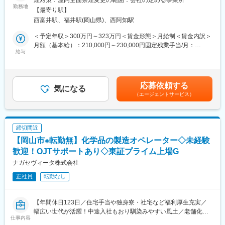
煙対策：屋内全面禁煙変更の範囲：会社の定める事業所
となって成長を牽引している総合医薬品メーカーです。2つの事業
担当エリアのお客様（個人宅や企業）へ訪問し、配置薬（お薬
勤務地
【最寄り駅】
領域を通じ、健康の維持や病気の予防から本格的な治療までを、
箱）や健康食品の提案をお任せします。
西富井駅、福井駅(岡山県)、西阿知駅
トータルにカバーできる製品群を有しております。
※既に、取引のあるお客様先を訪問するスタイルです。
＜予定年収＞300万円～323万円＜賃金形態＞月給制＜賃金内訳＞
【OTC（一般医薬品）業界について】
＜仕事の流れ＞
月額（基本給）：210,000円～230,000円固定残業手当/月：
ドラッグストアチェーンの出店加速や、スイッチOTCの普及､イン
配置薬や健康食品、サプリメントの使用頻度に合わせて、1～6ヵ
給与
35,796円～39,205円（固定残業時間22時間30分/月）超過した時
バウンド需要の増加を背景にOTC業界は拡大傾向にあります。日
月に1回程度のペースでお客様宅を訪問
間外労働の残業手当は追加支給＜月給＞245,796円～269,205円
本の国民医療費の負担増加による財政逼迫への対応策の一つとし
※社用車（軽自動車）に乗ってお客様宅へ訪問をします。（1件あ
（一律手当を含む）＜昇給有無＞有＜残業手当＞有＜給与補足＞※
て、OTC医薬品によるセルフメディケーションの普及拡大が求め
たり20～30分程度）
年収は当社規定に基づき、年齢や経験に応じて決定します。・昇
応募依頼する
られており、成長可能性があります。世界市場としては医療保険
気になる
給：年1回（4月）＜モデル給与＞※入社3年目平均基本給＋各種手
（エージェントサービス）
制度が整っていない新興国を中心に安価なOTC医薬品へのニーズ
・配置薬や健康食品の期限管理
当＋業績連動給→総支給月額344,141円※業績連動給：月の予算達
が高くあるため、海外市場への積極的な投資も必要となっていま
・使った分の配置薬を補充
成や売り上げに対して支払われます。賃金はあくまでも目安の金
す。
・使用したお薬代金の集金
額であり、選考を通じて上下する可能性があります。月給(月額)は
・健康相談、新商品・サービスのご提案 など
固定手当を含めた表記です。
締切間近
変更の範囲：会社の定める業務
【岡山市※転勤無】化学品の製造オペレーター◇未経験
※一部、新たに配置薬を置いていただくお客様への訪問がありま
す。
歓迎！OJTサポートあり◇東証プライム上場G
└配置薬は無料でおけるので、お客様も抵抗なく置いてくれる製
ナガセヴィータ株式会社
品です。
正社員
転勤なし
■未経験の方も安心◎充実した研修制度：
・入社直後～2週間 ： OJT形式で、薬の種類や成分など基礎知識
【年間休日123日／住宅手当や独身寮・社宅など福利厚生充実／
を身につけます。
幅広い世代が活躍！中途入社もおり馴染みやすい風土／老舗化学
・入社2週間～1カ月 ： 先輩社員に同行し、仕事の流れを学びま
仕事内容
メーカー】
す。「会話のコツ」や「商品のご案内方法」といった実践的なス