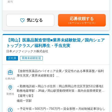
部署との調整
給与
396,000円＜昇給有無＞有＜残業手当＞有＜給与補足＞※給与詳細
売者資格を取得していただきます。（取得率90％以上）
・薬機法関連法規に基づく運用及びその確認
は、経験・スキル等を考慮し決定します。■賞与：年2回（夏季・
・資格取得にあたっては、無料で支援を行いますのでご安心くだ
冬季）※過去実績4.442ヶ月■給与改定：年1回■残業代：別途全額
さい。
■当社の特徴：
支給賃金はあくまでも目安の金額であり、選考を通じて上下する
・資格取得後は、資格手当として給与にも反映されます。
応募依頼する
（1）1883年に水飴製造からスタートした当社は、独創的な研究
気になる
可能性があります。月給(月額)は固定手当を含めた表記です。
（エージェントサービス）
に取り組む研究開発型企業として歩み続け、バイオテクノロジー
■働き方：
や機能性色素の技術をベースに幅広い分野で事業を展開していま
・基本土日祝休み／年3回の大型連休あり
す。2012年にNAGASEグループの一員となり、情報収集や市場開
・残業20h以内
拓、販売、物流等、商社・長瀬産業が有する幅広い機能のバック
・スケジュールに合わせて直行直帰可
【岡山】医薬品製造管理■業界未経験歓迎／国内シェア
アップを得て、世界へ進出しています。更に今後NAGASEグルー
・転居を伴う転勤はありません
トップクラス／福利厚生・手当充実
プ各社とのシナジーを発揮し、環境やエネルギー等の新たな分野
へも踏み出したいと考えられています。
日本メジフィジックス株式会社
■やりがい：
（2）当社を特徴付けている酵素、微生物、糖質、色素に関する技
・最近、健康のことで困っていることがないかなど、親身にお話
正社員
業種未経験歓迎
術の研究開発を一層深化させ、様々な分野でイノベーションを起
を聞くことで、お客様と信頼関係を築き、お客様の健康管理に貢
こし続けるオンリーワン企業となる事を目指しています。また、
献することができます。
「誠実に正道を歩む」というNAGASEグループの理念の下、世界
・「この薬すごく効き目があって良かったよ。」「こないだのリ
【放射性医薬品のパイオニア企業／安定性のある事業基盤／福利
の顧客に真に価値ある製品を供給し岡山をベースにグローバルに
ンゴ酢美味しかった。ちょうどまた買おうと思ってたの。来てく
厚生充実／業界未経験歓迎】
事業を展開しています。
仕事内容
れてありがとう。」など、「ありがとう」という言葉が一番のや
りがいです。
■職務内容
＜勤務地詳細＞岡山ラボ住所：岡山県岡山市北区芳賀5312番地1
変更の範囲：会社の定める業務
ご入社後はOJT形式で先輩社員が付き添いながら機械操作や医薬
勤務地最寄駅：JR線／岡山駅受動喫煙対策：屋内全面禁煙変更の
変更の範囲：会社の定める業務
品製造業務をレクチャー致します。
勤務地
範囲：会社の定める事業所
【最寄り駅】
備前一宮駅
・放射性医薬品の製造（製造作業だけでなく管理業務、開発業務
を含む）
＜予定年収＞500万円～750万円＜賃金形態＞月給制補足事項なし
・製造管理（文書管理・データとりまとめ・作業者教育・管理報