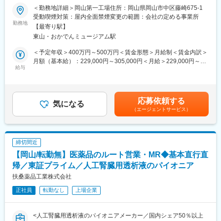
キルを習得します。
＜勤務地詳細＞岡山第一工場住所：岡山県岡山市中区藤崎675-1
■業務内容：
・入社1カ月以降 ： 慣れてきたら独り立ち。既存のお客様をメイ
受動喫煙対策：屋内全面禁煙変更の範囲：会社の定める事業所
今回は、製造運転・設備管理及び付帯作業をお任せ致します。資
勤務地
ンに訪問します。
【最寄り駅】
格等は入社後に取得していただく予定のため、必須ではありませ
◎困ったら先輩社員に相談しやすい雰囲気です。
東山・おかでんミュージアム駅
んのでご安心ください。具体的には以下業務をお任せ致します。
・原料資材、製品等の運搬・実機オペレーション、製造機器稼働
＜専門資格を取得できる＞
＜予定年収＞400万円～500万円＜賃金形態＞月給制＜賃金内訳＞
チェック、工程確認、製造設備の洗浄品質管理・製品の充填、梱
・入社後は、医薬品販売の専門知識を身につけるために、登録販
月額（基本給）：229,000円～305,000円＜月給＞229,000円～
包
給与
売者資格を取得していただきます。（取得率90％以上）
305,000円＜昇給有無＞有＜残業手当＞有＜給与補足＞※給与詳細
・原料の投入、袋詰め業務、機器の動作確認、機械オペレータ
・資格取得にあたっては、無料で支援を行いますのでご安心くだ
は、経験・スキル等を考慮し決定します。■賞与：年2回（夏季・
ー、品質管理のチェック、タンクの洗浄 など
さい。
冬季）※過去実績4.6ヶ月■給与改定：年1回■残業代：別途全額支
※入社後はOJTで仕事を教えていきますので、ご安心くださいま
・資格取得後は、資格手当として給与にも反映されます。
給賃金はあくまでも目安の金額であり、選考を通じて上下する可
応募依頼する
せ。
気になる
能性があります。月給(月額)は固定手当を含めた表記です。
（エージェントサービス）
■働き方：
■組織構成：
・基本土日祝休み／年3回の大型連休あり
現在、本ポジションには幅広い年代の社員が活躍しております。
・残業20h以内
中途入社者も在籍しており、すぐに馴染みやすい風土がありま
・スケジュールに合わせて直行直帰可
締切間近
す。
・転居を伴う転勤はありません
【岡山/転勤無】医薬品のルート営業・MR◆基本直行直
■当社の特徴：
帰／東証プライム／人工腎臓用透析液のパイオニア
■やりがい：
（1）1883年に水飴製造からスタートした当社は、独創的な研究
・最近、健康のことで困っていることがないかなど、親身にお話
扶桑薬品工業株式会社
に取り組む研究開発型企業として歩み続け、バイオテクノロジー
を聞くことで、お客様と信頼関係を築き、お客様の健康管理に貢
正社員
転勤なし
上場企業
や機能性色素の技術をベースに幅広い分野で事業を展開していま
献することができます。
す。2012年にNAGASEグループの一員となり、情報収集や市場開
・「この薬すごく効き目があって良かったよ。」「こないだのリ
拓、販売、物流等、商社・長瀬産業が有する幅広い機能のバック
ンゴ酢美味しかった。ちょうどまた買おうと思ってたの。来てく
<人工腎臓用透析液のパイオニアメーカー／国内シェア50％以上
アップを得て、世界へ進出しています。更に今後NAGASEグルー
れてありがとう。」など、「ありがとう」という言葉が一番のや