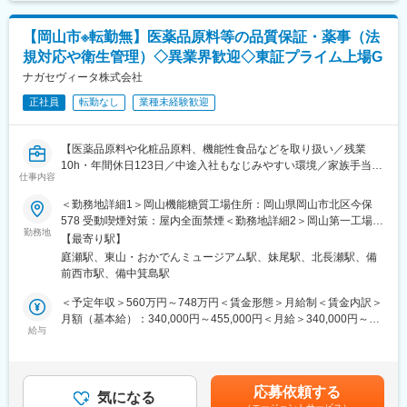
可能性があります。月給(月額)は固定手当を含めた表記です。
■職場環境
【岡山市※転勤無】医薬品原料等の品質保証・薬事（法
・当社には“自分以外はすべてお客様“という考えが浸透し、年齢や
規対応や衛生管理）◇異業界歓迎◇東証プライム上場G
役職に関係なく、スタッフがお互いに思いやりをもって働ける環
境です。
ナガセヴィータ株式会社
・年に一度表彰制度あり！ご自身の頑張りをしっかりと認めても
正社員
転勤なし
業種未経験歓迎
らえる環境です。
・個人ノルマはなく、チームで業務を進めるのが当社の特徴で
す。仲間と目標達成したときは大きなやりがいを感じられます！
【医薬品原料や化粧品原料、機能性食品などを取り扱い／残業
10h・年間休日123日／中途入社もなじみやすい環境／家族手当、
■ご入社後の流れ
仕事内容
住宅手当など福利厚生充実】
1.接客・美容基礎研修：Web6日間
＜勤務地詳細1＞岡山機能糖質工場住所：岡山県岡山市北区今保
2.ブランド研修：対面7日間（大阪へ出張）
■業務概要
578 受動喫煙対策：屋内全面禁煙＜勤務地詳細2＞岡山第一工場
3.店舗OJT
NAGASEグループのヘルスケア戦略の一環として機能しており、
勤務地
桑野作業場住所：岡山県岡山市中区桑野525-113 受動喫煙対策：
先輩の手つきを見せてもらいながら何度もタッチアップの練習を
【最寄り駅】
医薬品・機能性食品・化粧品原料の国内外における薬事申請や品
屋内全面禁煙＜勤務地詳細3＞藤田製剤工場住所：岡山県岡山市南
し、アドバイスしてもらえるので一人で悩むこともありません。
庭瀬駅、東山・おかでんミュージアム駅、妹尾駅、北長瀬駅、備
質保証を担っています。
区藤田564-230 受動喫煙対策：屋内全面禁煙変更の範囲：会社の
慣れるまでは接客は先輩と一緒に行ない、個人差はありますが早
前西市駅、備中箕島駅
医薬品添加剤（トレハロースなど）や医薬品原料の製造・販売に
定める事業所
い方だと入店1ヵ月程度で1人立ちとなります。
伴う薬事申請、CMC（化学・製造・品質管理）薬事、海外向けの
＜予定年収＞560万円～748万円＜賃金形態＞月給制＜賃金内訳＞
※その後も3年間にわたってメイクアップ・スキンケアに関する定
規制対応などを担当しています。
月額（基本給）：340,000円～455,000円＜月給＞340,000円～
期的な研修カリキュラムがあり、専門性を高めることができま
ご経験に応じた薬事担当業務をお任せします。
給与
455,000円＜昇給有無＞有＜残業手当＞有＜給与補足＞※給与詳細
す。
岡山には工場が三つあるため、必要に応じて工場へ出向いての対
は、経験・スキル等を考慮し決定します。■賞与：年2回（夏季・
応も頂きます
冬季）※過去実績4.442ヶ月■給与改定：年1回■残業代：別途全額
■豊富なキャリアパス
支給■各種手当：別途支給賃金はあくまでも目安の金額であり、選
大手美容メーカーだから実現できる！
応募依頼する
■具体的には
気になる
考を通じて上下する可能性があります。月給(月額)は固定手当を含
1）チーフ（店長）やエリアマネージャー、ブランド責任者のよう