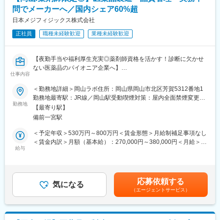
「ニーズを聞き出す力」、「ニーズを具現化する方法を提案する
問でメーカーへ／国内シェア60%超
力」、「原料などに関する専門性」を身に付けることが出来ま
す。
日本メジフィジックス株式会社
・顧客や開発部門ともに商品を作り上げるやりがいがあります。
正社員
職種未経験歓迎
業種未経験歓迎
試行錯誤を繰り返しながら1つの商品を作り上げるため、商品化時
は達成感を感じることが出来ます。
【夜勤手当や福利厚生充実◎薬剤師資格を活かす！診断に欠かせ
■当社の強み：
ない医薬品のパイオニア企業へ】
《1》独自の技術力
仕事内容
自然素材の力を活かした独自の機能性素材と、素材の機能を最大
■具体的な職務内容
＜勤務地詳細＞岡山ラボ住所：岡山県岡山市北区芳賀5312番地1
限に発揮する独自の製剤技術で、多様な製品づくりと高品質な製
・放射性医薬品の製造
勤務地最寄駅：JR線／岡山駅受動喫煙対策：屋内全面禁煙変更の
品開発を実現しています。
・放射性医薬品の無菌試験、定量試験などの多種にわたる品質試
勤務地
範囲：会社の定める事業所
《2》お客様の要望に合わせた開発・製造
【最寄り駅】
験
「機能性素材の研究開発 」から「製剤開発」まで、お客様のご要
備前一宮駅
・放射性医薬品の製造から出荷までの管理
望に合わせて柔軟にお応えします。素材開発からOEM製造までを
・新製剤、新技術の導入／改善／改良
＜予定年収＞530万円～800万円＜賃金形態＞月給制補足事項なし
担うとともに、自社ブランドの機能性素材の研究開発、製造、販
※独り立ちするまで先輩がOJT形式・マンツーマンで丁寧にフォロ
＜賃金内訳＞月額（基本給）：270,000円～380,000円＜月給＞
売も行っています。
ーします。
給与
270,000円～380,000円＜昇給有無＞有＜残業手当＞有＜給与補足
《3》高い品質基準を満たす一貫した生産体制
＞※上記年収は各種手当込みの年収となります。■季節賞与：年2
生産体制は、原料から最終製品までワンストップで社内管理でき
■当社について
回（7月、12月）■業績賞与：年1回（3月）※会社業績及び個人業
るのが強みです。原料・工程・製品・製品サンプルの各製造工程
SPECT・PETと呼ばれる核医学検査が主な事業分野です。これは
績のターゲット100％達成の場合支給■昇給：年1回
で検査を実施しており、健康食品GMPやISO9001といった各種機
応募依頼する
生体内の微妙な変化をとらえて画像化する「分子イメージング」
気になる
関の認証も取得しています。
（エージェントサービス）
という技術であり、医療課題の克服に幅広く力を発揮できる可能
性があります。特にPET検査はがん診療になくてはならないツー
変更の範囲：会社の定める業務
ルとなりましたが、当社は2005年に国内初のPET検査用放射性医
薬品の承認を取得し、全国に安定供給しています。