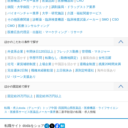
医療機器メーカー業界
医薬品卸
医療機器卸
CRO
病院・大学病院・クリニック
調剤薬局・ドラッグストア業界
バイオベンチャー業界
大学・研究施設
介護・福祉関連サービス
その他医療関連
診断薬・臨床検査機器・臨床検査試薬メーカー
SMO
CSO
CMO
医療コンサルティング
医療広告代理店・出版社・マーケティング・リサーチ
ほかのこだわり条件で探す
外資系企業
年間休日120日以上
フレックス勤務
管理職・マネジャー
英語を活かす
学歴不問
転勤なし（勤務地限定）
服装自由
女性活躍
社宅・家賃補助制度
上場企業
中国語を活かす
退職金制度
残業20時間未満
完全週休2日制
職種未経験歓迎
土日祝休み
原則定時退社
海外出張あり
U・Iターン支援あり
ほかの固定給で探す
固定給25万円以上
固定給35万円以上
転職・求人doda（デューダ）トップ
中国･四国
岡山県
医薬品・医療機器・ライフサイエン
ス・医療系サービス
医薬品メーカー業界
第二新卒歓迎の転職・求人情報
転職サイト dodaをシェア