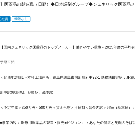
】医薬品の製造職（日勤）◆日本調剤グループ◆ジェネリック医薬品メ
転勤なし
正社員
【国内ジェネリック医薬品のトップメーカー】働きやすい環境～2025年度の平均有給
学歴不問
＜勤務地詳細1＞本社工場住所：徳島県徳島市国府町府中92-1 勤務地最寄駅：JR徳
府中駅(徳島県)、鮎喰駅、蔵本駅
＜予定年収＞350万円～500万円＜賃金形態＞月給制＜賃金内訳＞月額（基本給）：190,0
■事業内容： 医療用医薬品の製造・販売■ビジョン： ＜あなたの健康と笑顔のそばに