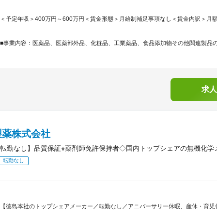
＜予定年収＞400万円～600万円＜賃金形態＞月給制補足事項なし＜賃金内訳＞月額（基本
■事業内容：医薬品、医薬部外品、化粧品、工業薬品、食品添加物その他関連製品
求人
製薬株式会社
転勤なし】品質保証※薬剤師免許保持者◇国内トップシェアの無機化学メ
転勤なし
【徳島本社のトップシェアメーカー／転勤なし／アニバーサリー休暇、産休・育児休