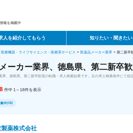
情報を掲載中
求人を紹介してもらう
知りたい・聞きたい
ントサービス
転職ノウハウ
・医療機器・ライフサイエンス・医療系サービス
医薬品メーカー業界
第二新卒
メーカー業界、徳島県、第二新卒歓
サービス
データで見る転職
業界、徳島県、第二新卒歓迎の転職・求人検索結果です。左の求人検索条件にて絞
ーエージェントサービス
コラム・インタビュー
8
件中
1～18
件
を表示
転職Q&A
(
15
)
募集中
堂製薬株式会社