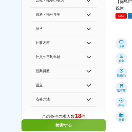
会社・職場の環境
【徳島市
祝休
待遇・福利厚生
New
語学
仕事内容
仕事
社員の平均年齢
対象
従業員数
勤務地
設立
最寄駅
応募方法
給与
18
この条件の求人数
件
事業
検索する