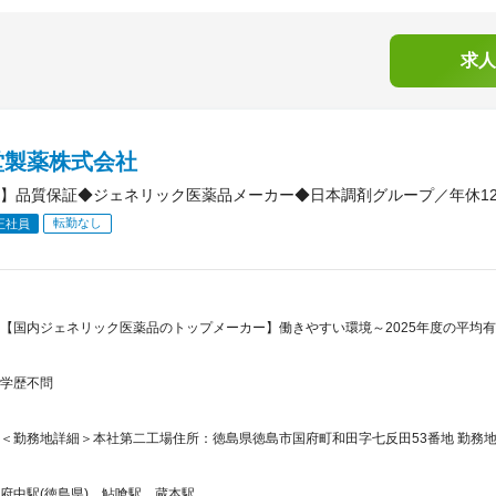
求人
堂製薬株式会社
】品質保証◆ジェネリック医薬品メーカー◆日本調剤グループ／年休12
転勤なし
正社員
【国内ジェネリック医薬品のトップメーカー】働きやすい環境～2025年度の平均有給
学歴不問
＜勤務地詳細＞本社第二工場住所：徳島県徳島市国府町和田字七反田53番地 勤務地最
府中駅(徳島県)、鮎喰駅、蔵本駅