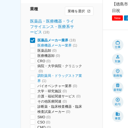
【徳島市
業種
日祝
業種を選択
New
医薬品・医療機器・ライ
フサイエンス・医療系サ
ービス
(
18
)
医薬品メーカー業界
(
18
)
医療機器メーカー業界
(
1
)
仕事
医薬品卸
(
0
)
医療機器卸
(
0
)
CRO
(
0
)
対象
病院・大学病院・クリニック
(
0
)
調剤薬局・ドラッグストア業
勤務地
界
(
1
)
バイオベンチャー業界
(
0
)
最寄駅
大学・研究施設
(
0
)
介護・福祉関連サービス
(
0
)
その他医療関連
(
0
)
給与
診断薬・臨床検査機器・臨床
検査試薬メーカー
(
0
)
SMO
(
0
)
事業
CSO
(
0
)
CMO
(
0
)