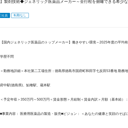
】製剤技術◆ジェネリック医薬品メーカー～全行程を俯瞰できる希少な
転勤なし
正社員
【国内ジェネリック医薬品のトップメーカー】働きやすい環境～2025年度の平均有給
学歴不問
＜勤務地詳細＞本社第二工場住所：徳島県徳島市国府町和田字七反田53番地 勤務地最
府中駅(徳島県)、鮎喰駅、蔵本駅
＜予定年収＞350万円～500万円＜賃金形態＞月給制＜賃金内訳＞月額（基本給）：200,0
■事業内容： 医療用医薬品の製造・販売■ビジョン： ＜あなたの健康と笑顔のそばに