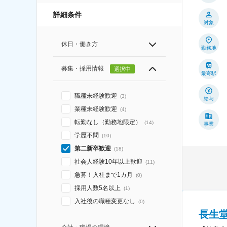
詳細条件
対象
休日・働き方
勤務地
募集・採用情報
選択中
最寄駅
職種未経験歓迎
(
3
)
給与
業種未経験歓迎
(
4
)
転勤なし（勤務地限定）
(
14
)
事業
学歴不問
(
10
)
第二新卒歓迎
(
18
)
社会人経験10年以上歓迎
(
11
)
急募！入社まで1カ月
(
0
)
採用人数5名以上
(
1
)
入社後の職種変更なし
(
0
)
長生