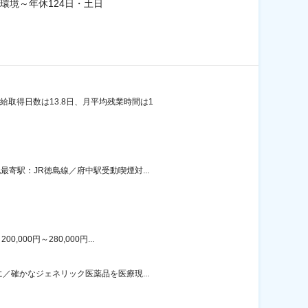
環境～年休124日・土日
取得日数は13.8日、月平均残業時間は1
寄駅：JR徳島線／府中駅受動喫煙対...
00円～280,000円...
／確かなジェネリック医薬品を医療現...