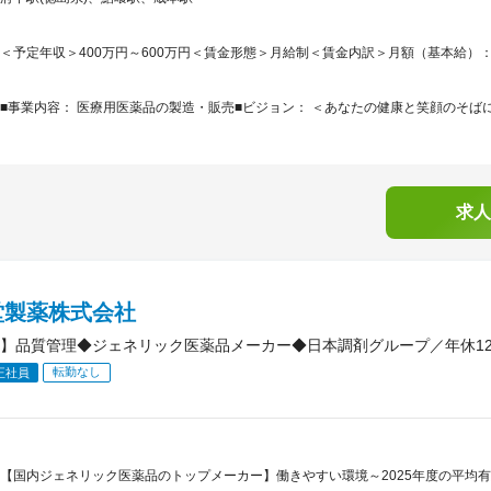
＜予定年収＞400万円～600万円＜賃金形態＞月給制＜賃金内訳＞月額（基本給）：230,0
■事業内容： 医療用医薬品の製造・販売■ビジョン： ＜あなたの健康と笑顔のそばに
求人
堂製薬株式会社
】品質管理◆ジェネリック医薬品メーカー◆日本調剤グループ／年休12
転勤なし
正社員
【国内ジェネリック医薬品のトップメーカー】働きやすい環境～2025年度の平均有給