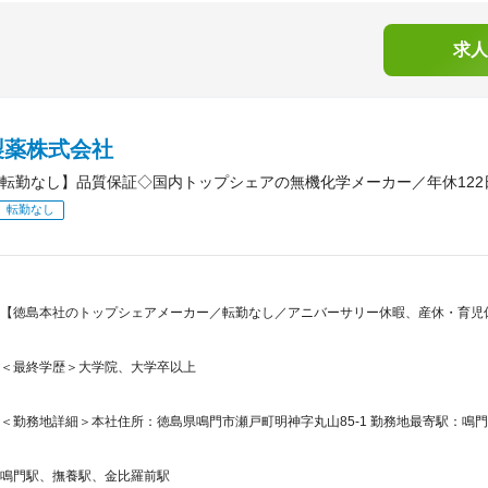
求人
製薬株式会社
転勤なし】品質保証◇国内トップシェアの無機化学メーカー／年休122
転勤なし
【徳島本社のトップシェアメーカー／転勤なし／アニバーサリー休暇、産休・育児休
＜最終学歴＞大学院、大学卒以上
＜勤務地詳細＞本社住所：徳島県鳴門市瀬戸町明神字丸山85-1 勤務地最寄駅：鳴門
鳴門駅、撫養駅、金比羅前駅