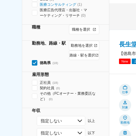
医療コンサルティング
(
1
)
医療広告代理店・出版社・マ
ーケティング・リサーチ
(
0
)
職種
職種を選択
勤務地、路線・駅
長生
勤務地を選択
【徳島市
路線・駅を選択
New
徳島県
(
18
)
雇用形態
正社員
(
18
)
契約社員
(
0
)
仕事
その他（FCオーナー・業務委託な
ど）
(
0
)
対象
年収
指定しない
以上
勤務地
指定しない
以下