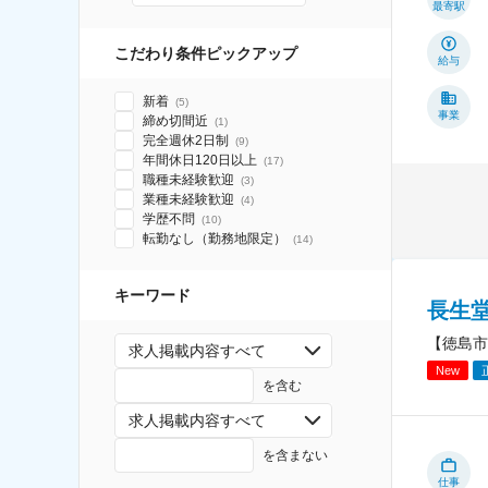
最寄駅
こだわり条件ピックアップ
給与
新着
(
5
)
事業
締め切間近
(
1
)
完全週休2日制
(
9
)
年間休日120日以上
(
17
)
職種未経験歓迎
(
3
)
業種未経験歓迎
(
4
)
学歴不問
(
10
)
転勤なし（勤務地限定）
(
14
)
キーワード
長生
【徳島市
求人掲載内容すべて
New
を含む
求人掲載内容すべて
を含まない
仕事