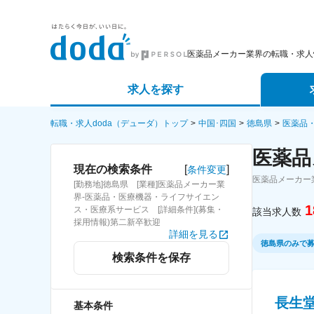
医薬品メーカー業界の転職・求人
求人を探す
詳細条件から探す
エージェ
転職・求人doda（デューダ）トップ
中国･四国
徳島県
医薬品
医薬品
新着求人から探す
スカウト
[
]
現在の検索条件
条件変更
医薬品メーカー
[勤務地]徳島県 [業種]医薬品メーカー業
求人特集から探す
パートナ
界-医薬品・医療機器・ライフサイエン
1
ス・医療系サービス [詳細条件](募集・
該当求人数
採用情報)第二新卒歓迎
詳細を見る
徳島県のみで
検索条件を保存
長生
基本条件