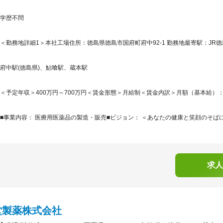
学歴不問
＜勤務地詳細1＞本社工場住所：徳島県徳島市国府町府中92-1 勤務地最寄駅：JR徳
府中駅(徳島県)、鮎喰駅、蔵本駅
＜予定年収＞400万円～700万円＜賃金形態＞月給制＜賃金内訳＞月額（基本給）：230,0
■事業内容： 医療用医薬品の製造・販売■ビジョン： ＜あなたの健康と笑顔のそばに
求人
堂製薬株式会社