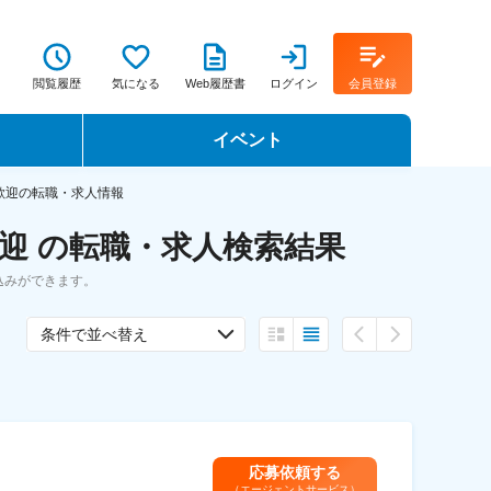
閲覧履歴
気になる
Web履歴書
ログイン
会員登録
イベント
転職イベント・転職セミナー
歓迎の転職・求人情報
迎 の転職・求人検索結果
転職フェア
込みができます。
転職セミナー動画
条件で並べ替え
応募依頼する
（エージェントサービス）