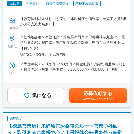
・専用の機械を使った製品づくりのサポート
正社員
転勤なし
職種未経験歓迎
業種未経験歓迎
・製品を粉末にする工程での機械操作
・完成した商品の充填（容器に入れる作業）や箱詰め
・出荷するための準備や運搬作業
【教育体制◎未経験でも安心／休暇制度や福利厚生が充実／賞与5
・機械や作業場の清掃・洗浄
か月分支給実績あり】
・工場内の整理整頓や環境整備
仕事内容
※一人ですべてを担当するわけではありません。チームで協力しな
■業務概要：
＜勤務地詳細＞本社住所：徳島県鳴門市瀬戸町明神字丸山85-1 勤
がら作業を進めます。
当社は医薬品の製造・販売を行うほか、さまざまな企業から依頼
務地最寄駅：鳴門線／鳴門駅受動喫煙対策：屋内全面禁煙変更の
※適性や状況に応じて事務作業や製品試験等への業務変更の可能性
を受けて製品を製造しています。多くの人の健康や暮らしを支え
勤務地
範囲：会社の定める事業所
もあります。
【最寄り駅】
る製品づくりに携われる仕事です。
鳴門駅、撫養駅、金比羅前駅
入社後は、医薬品やその原料、食品添加物の製造作業をお任せし
■本ポジションの魅力
ます。作業手順はしっかり決まっており、未経験からでも知識や
＜予定年収＞400万円～650万円＜賃金形態＞月給制補足事項なし
当社は医薬品・健康食品メーカーから依頼を受けて製品を製造し
スキルを身につけながら成長できる環境です。
＜賃金内訳＞月額（基本給）：250,000円～400,000円＜月給＞
ています。
※ほとんどは工場内での業務になり、大きくは以下の３つの業務を
給与
250,000円～400,000円＜昇給有無＞有＜残業手当＞有＜給与補足
人々の健康を支える製品づくりに携われることが大きなやりがい
行ってもらいます。
＞※給与詳細は年齢・経験・能力等を踏まえて決定■昇給：年1回
です。
（4月）■賞与：年2回（7月、12月）※昨年度年5か月賃金はあくま
また、ライン作業だけではなく原料投入から出荷まで幅広い工程
（1）原材料の投入作業
でも目安の金額であり、選考を通じて上下する可能性がありま
を経験できるため、製造現場で必要な知識や設備操作スキルを身
応募依頼する
医薬品原料、食品添加物などの粉末状の原材料を工場内の製造設
気になる
す。月給(月額)は固定手当を含めた表記です。
につけることができます。
（エージェントサービス）
備へ投入します。作業手順書（マニュアル）に沿って行うので、
また、入社後はOJTを中心に先輩社員が丁寧に指導しますので、
未経験でもすぐに覚えられます。
未経験からでも安心して業務を習得できる環境が整っています。
（2）製品包装作業（袋詰め・箱詰めなど）
■組織構成
締切間近
完成した製品を袋や容器に詰めて、出荷できる状態にする作業で
約20名体制の製造部門で、工程ごとに専任スタッフが在籍し、チ
【徳島営業所】未経験◎お薬箱のルート営業◇外回
す。作業は機械を使って行いますが、15～25kgの製品を扱うた
ームワークを重視した協力体制で業務を進めています。製造オペ
め、体を動かすことが得意な方に向いています。
り・取引あるお客様中心／土日祝休◇転居を伴う転勤