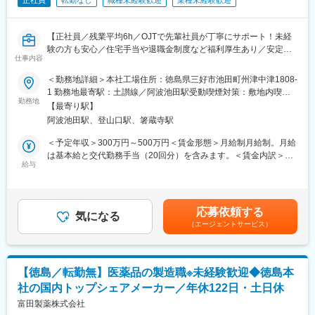
正社員
転勤なし
職種未経験歓迎
業種未経験歓迎
【正社員／残業平均6h／OJTで先輩社員が丁寧にサポート！未経
験の方も安心／住宅手当や退職金制度など福利厚生あり／安定し
仕事内容
た経営基盤あり】
＜勤務地詳細＞本社工場住所：徳島県三好市池田町州津中津1808-
＼おすすめポイント！／
1 勤務地最寄駅：土讃線／阿波池田駅受動喫煙対策：敷地内喫煙
・年間休日120日、長期休暇はGW・お盆・年末年始に毎回5～9連
勤務地
可能場所あり変更の範囲：無
【最寄り駅】
休のお休みあり
阿波池田駅、登山口駅、箸蔵寺駅
・有給消化率も80％以上と平均に比べて高い、長期就業しやすい
・マイカー通勤も可能、駐車場完備（交通費支給有）
＜予定年収＞300万円～500万円＜賃金形態＞月給制月給制。月給
は基本給と交代勤務手当（20回分）を含みます。＜賃金内訳＞月
■仕事内容：
給与
額（基本給）：208,400円～260,000円その他固定手当/月：8,000
医薬品や健康食品などをつくる工場で、製品づくりを支えるお仕
円～32,000円＜月給＞216,400円～292,000円＜昇給有無＞有＜残
事です。
業手当＞有＜給与補足＞■昇給：有■賞与：有（昨年度実績4.0か月
原料の受け入れから製品の製造、箱詰め、出荷準備まで、チーム
分）※固定手当：交代勤務手当賃金はあくまでも目安の金額であ
応募依頼する
で協力しながら進めていきます。入社後は先輩社員がしっかりサ
気になる
り、選考を通じて上下する可能性があります。月給(月額)は固定手
（エージェントサービス）
ポートするので、製造の仕事が初めての方でも安心してスタート
当を含めた表記です。
できます。
地域に根差した安定企業で、ものづくりの基礎から少しずつ学び
ながら成長できる環境です。
【徳島／転勤無】医薬品の製造職※未経験歓迎◆徳島本
社の国内トップシェアメーカー／年休122日・土日休
＜具体的な仕事内容＞
・原料の受け入れや準備作業
富田製薬株式会社