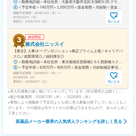
＜勤務地詳細＞本社住所：大阪府大阪市北区大深町4-20 グランフロント大阪タワーA25F勤務地最寄駅：JR各線／大阪駅受動喫煙対策：屋内全面禁煙変更の範囲：会社の定める事業所（リモートワーク含む）
・初期配属地はご希望を考慮し検討いたします。
＜予定年収＞740万円～1,050万円＜賃金形態＞月給制＜賃金内訳＞月額（基本給）：540,000円～770,000円＜月給＞540,000円～770,000円＜昇給有無＞有＜残業手当＞有＜給与補足＞※経験・能力等を考慮の上、当社規定により決定します。■賞与：年1回支給■基本給改定：年1回（4月）賃金はあくまでも目安の金額であり、選考を通じて上下する可能性があります。月給(月額)は固定手当を含めた表記です。
（京都府、東京都、青森県、愛知県、岐阜県いずれかのエリアで
掲載予定期間：
2026/7/23（木）
〜
は優先的に採用を行っております）
2026/10/21（水）
・配属後は自宅を起点に直行直帰型の勤務となりますが、各エリ
気になる
更新日：
2026/7/23（木）
アに支店やサテライトオフィスがあるため、会議等やオフィスワ
ーク時に利用ができます。
締切間近
■働き方：
株式会社ニッスイ
・土日祝休み／年間休日128日
【東京】人事/オープンポジション ※東証プライム上場／キャリアパ
・有給休暇取得率：79.8％（2025年度）
ス◎／就業環境◎／福利厚生◎
・「くるみん」「えるぼし」取得
＜勤務地詳細＞本社住所：東京都港区西新橋1-3-1 西新橋スクエア勤務地最寄駅：東京メトロ線／内幸町駅受動喫煙対策：屋内全面禁煙変更の範囲：会社の定める事業所（リモートワーク含む）
＜予定年収＞630万円～900万円＜賃金形態＞月給制補足事項なし＜賃金内訳＞月額（基本給）：330,000円～448,000円＜月給＞330,000円～448,000円＜昇給有無＞有＜残業手当＞有＜給与補足＞※給与詳細は、経験・経歴を考慮のうえ、決定します。■賞与：年2回（6月・12月）※2026年 度見込（ 6.0ヶ月）※時間外、法定外休日勤務をした場合は30%の割増手当支給法定休日勤務の場合は、35%の割増手当支給賃金はあくまでも目安の金額であり、選考を通じて上下する可能性があります。月給(月額)は固定手当を含めた表記です。
■各種手当・福利厚生：
掲載予定期間：
2026/5/21（木）
〜
・社宅制度あり（適用条件あり・入社から7年間まで適用）
2026/8/19（水）
・日当あり（別途支給）
気になる
更新日：
2026/6/27（土）
※求人応募数の多い順にランキングしています（非公開求人は除く）。
変更の範囲：会社の定める業務
※集計対象期間：2026/7/30（木）～2026/8/5（水）
※事情により掲載終了予定日よりも前に求人募集が終了していることもご
ざいます。その場合は当サイトから応募はできませんので、あらかじめご
了承ください。
医薬品メーカー業界
の人気求人ランキングを詳しく見る