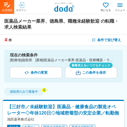
会員登録
ログイン
気になる
メニュー
医薬品メーカー業界、徳島県、職種未経験歓迎
の転職・
求人検索結果
4
条件で並び替え
件
現在の検索条件
[勤務地]徳島県 [業種]医薬品メーカー業界-医薬品・医療機器・ライフサイエンス・医療系サービス [こだわり条件ピックアップ]職種未経験歓迎 [詳細条件](募集・採用情報)職種未経験歓迎
新着求人をいつでもチェック
条件の変更
この条件を保存
徳島県
のみで募集中
【三好市／未経験歓迎】医薬品・健康食品の製造オペ
レーター◇年休120日◇地域密着型の安定企業／転勤無
池田薬草株式会社