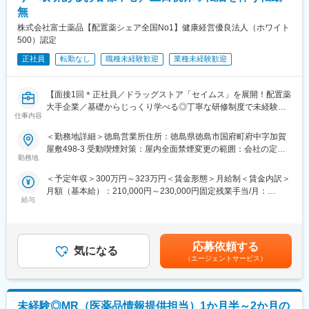
レーターのメンバーは12名程在籍しており、20～50代まで幅広い
無
世代のメンバーが活躍しています。
（3）機械の操作作業（機械オペレーター業務）
株式会社富士薬品【配置薬シェア全国No1】健康経営優良法人（ホワイト
原料製造設備、原材料搬入出設備等での機械の操作を行っていた
■企業の特徴/魅力
500）認定
だきます。
地域密着型の安定企業として医薬品分野で長年の実績と信頼を築
難しいプログラミングなどは不要です。慣れるまでは先輩が一緒
正社員
転勤なし
職種未経験歓迎
業種未経験歓迎
き、安定した経営基盤と働きやすい環境を提供しています。
に作業するのでご安心ください。
変更の範囲：事務、製品試験
■教育・研修制度：
【面接1回＊正社員／ドラッグストア「セイムス」を展開！配置薬
社員一人ひとりが自身の能力、個性を100％活かせるよう、社員
大手企業／基礎からじっくり学べる◎丁寧な研修制度で未経験の
仕事内容
の成長度合に応じて、様々な教育プログラム・研修制度を設け、
方も安心／残業20h＊直行直帰可】
それぞれのキャリアアップを支援しています。
＜勤務地詳細＞徳島営業所住所：徳島県徳島市国府町府中字加賀
■職務内容：
屋敷498-3 受動喫煙対策：屋内全面禁煙変更の範囲：会社の定め
■働き方：
担当エリアのお客様（個人宅や企業）へ訪問し、配置薬（お薬
勤務地
る事業所
・転勤は想定していません。徳島に腰を据えて働くことが出来ま
箱）や健康食品の提案をお任せします。
＜予定年収＞300万円～323万円＜賃金形態＞月給制＜賃金内訳＞
す。
※既に、取引のあるお客様先を訪問するスタイルです。
月額（基本給）：210,000円～230,000円固定残業手当/月：
・長期休暇は年末年始休暇、夏季休暇、GW休暇。その他にもアニ
給与
35,796円～39,205円（固定残業時間22時間30分/月）超過した時
バーサリー休暇や、産休・育児休暇も取得実績があります。
＜仕事の流れ＞
間外労働の残業手当は追加支給＜月給＞245,796円～269,205円
・資格取得支援制度や、入社年次にあわせた階層別研修など、長
配置薬や健康食品、サプリメントの使用頻度に合わせて、1～6ヵ
（一律手当を含む）＜昇給有無＞有＜残業手当＞有＜給与補足＞※
期的なキャリアアップに向けた支援制度をご用意しています。
月に1回程度のペースでお客様宅を訪問
年収は当社規定に基づき、年齢や経験に応じて決定します。・昇
※社用車（軽自動車）に乗って、1日あたり16～18軒程のお客様宅
応募依頼する
気になる
給：年1回（4月）＜モデル給与＞※入社3年目平均基本給＋各種手
■当社の特徴：
へ訪問をします。
（エージェントサービス）
当＋業績連動給→総支給月額344,141円※業績連動給：月の予算達
当社は、長年にわたり医薬品分野を中心に事業を展開してきた化
成や売り上げに対して支払われます賃金はあくまでも目安の金額
学メーカーです。培ってきた技術力を活かし、医薬品や食品、工
・配置薬や健康食品の期限管理
であり、選考を通じて上下する可能性があります。月給(月額)は固
業分野で使用される製品の開発・製造を行っています。お客様の
・使った分の配置薬を補充
定手当を含めた表記です。
未経験◎MR（医薬品情報提供担当）1か月半～2か月の
ニーズに迅速に応え、品質の高い製品とサービスを提供すること
・使用したお薬代金の集金