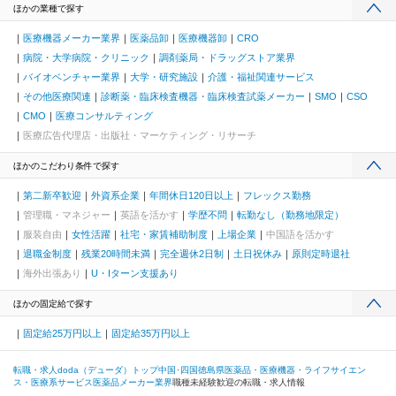
ほかの業種で探す
医療機器メーカー業界
医薬品卸
医療機器卸
CRO
病院・大学病院・クリニック
調剤薬局・ドラッグストア業界
バイオベンチャー業界
大学・研究施設
介護・福祉関連サービス
その他医療関連
診断薬・臨床検査機器・臨床検査試薬メーカー
SMO
CSO
CMO
医療コンサルティング
医療広告代理店・出版社・マーケティング・リサーチ
ほかのこだわり条件で探す
第二新卒歓迎
外資系企業
年間休日120日以上
フレックス勤務
管理職・マネジャー
英語を活かす
学歴不問
転勤なし（勤務地限定）
服装自由
女性活躍
社宅・家賃補助制度
上場企業
中国語を活かす
退職金制度
残業20時間未満
完全週休2日制
土日祝休み
原則定時退社
海外出張あり
U・Iターン支援あり
ほかの固定給で探す
固定給25万円以上
固定給35万円以上
転職・求人doda（デューダ）トップ
中国･四国
徳島県
医薬品・医療機器・ライフサイエン
ス・医療系サービス
医薬品メーカー業界
職種未経験歓迎の転職・求人情報