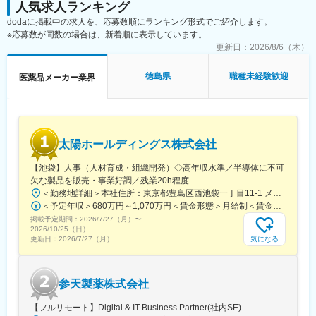
人気求人ランキング
【MRとは】
・残業20h以内
dodaに掲載中の求人を、応募数順にランキング形式でご紹介します。
医薬品を正しく使用していただくためにドクターや薬剤師へ医薬
・スケジュールに合わせて直行直帰可
※応募数が同数の場合は、新着順に表示しています。
品の情報の提供や収集を行います。同時に、医療現場から得た情
・転居を伴う転勤はありません
報を正しく、タイムリーに医療関係者に伝達することもMRの役割
更新日：
2026/8/6（木）
です。
■やりがい：
・最近、健康のことで困っていることがないかなど、親身にお話
徳島県
職種未経験歓迎
医薬品メーカー業界
【担当商品（例）】
を聞くことで、お客様と信頼関係を築き、お客様の健康管理に貢
当社は眼科領域に特化したスペシャリティファーマです。
献することができます。
ドライアイ治療薬を始めとした、幅広い点眼薬（目薬）を提案す
・「この薬すごく効き目があって良かったよ。」「こないだのリ
ることができます。
ンゴ酢美味しかった！ちょうどまた買おうと思ってたの。来てく
れてありがとう。」など、「ありがとう」という言葉が一番のや
太陽ホールディングス株式会社
■研修体制：
りがいです。
＜入社後＞
【池袋】人事（人材育成・組織開発）◇高年収水準／半導体に不可
大阪本社にて、1か月半～2か月間の初期研修を行います。
変更の範囲：会社の定める業務
欠な製品を販売・事業好調／残業20h程度
＜勤務地詳細＞本社住所：東京都豊島区西池袋一丁目11-1 メトロポリタンプラザビル16F勤務地最寄駅：各線／池袋駅受動喫煙対策：屋内全面禁煙変更の範囲：会社の定める事業所（リモートワーク含む）
＜配属後＞
＜予定年収＞680万円～1,070万円＜賃金形態＞月給制＜賃金内訳＞月額（基本給）：335,000円～530,000円＜月給＞335,000円～530,000円＜昇給有無＞有＜残業手当＞有＜給与補足＞※年収概算には想定残業時間20時間分を含む・2025年度 全社平均残業時間：20時間・残業代全額支給（管理監督職については対象外)・賞与6か月分（2025年度実績）賃金はあくまでも目安の金額であり、選考を通じて上下する可能性があります。月給(月額)は固定手当を含めた表記です。
・先輩社員がOJTでサポートします。チーム制となっており、1グ
掲載予定期間：
2026/7/27（月）
〜
ループ8名程度、日常的にもチームメンバーと助け合える風土で
2026/10/25（日）
す。
気になる
更新日：
2026/7/27（月）
・月2回程度はグループ内MTGがあり、情報交換や製品に関する
情報などをキャッチアップする機会があります。
・MR教育の専門部署があり、定期的に階層別研修、MR向けの研
参天製薬株式会社
修もあり、配属後も着実にスキルアップしていける環境です。
【フルリモート】Digital & IT Business Partner(社内SE)
■勤務地について：