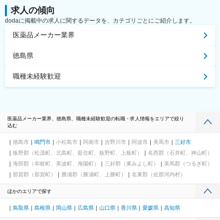
求人の傾向
dodaに掲載中の求人に関するデータを、カテゴリごとにご紹介します。
医薬品メーカー業界
徳島県
職種未経験歓迎
医薬品メーカー業界、徳島県、職種未経験歓迎の転職・求人情報をエリアで絞り
込む
徳島市
鳴門市
小松島市
阿南市
吉野川市
阿波市
美馬市
三好市
板野郡（松茂町、北島町、藍住町、板野町、上板町）
名西郡（石井町、神山町）
海部郡（牟岐町、美波町、海陽町）
三好郡（東みよし町）
美馬郡（つるぎ町）
那賀郡（那賀町）
勝浦郡（勝浦町、上勝町）
名東郡（佐那河内村）
ほかのエリアで探す
鳥取県
島根県
岡山県
広島県
山口県
香川県
愛媛県
高知県