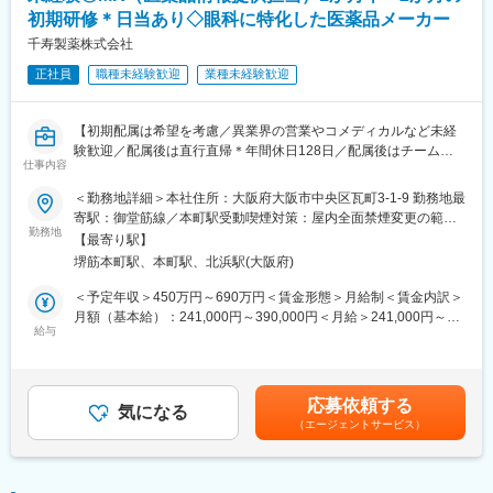
を大切にしています。
・健康相談、新商品・サービスのご提案 など
初期研修＊日当あり◇眼科に特化した医薬品メーカー
千寿製薬株式会社
変更の範囲：会社の定める業務
※新規で配置薬を置いていただくお客様への営業もあります。
└配置薬は無料で置けるのと、お客様からの紹介なので抵抗なく
正社員
職種未経験歓迎
業種未経験歓迎
置いてくれるケースが多いです。
【初期配属は希望を考慮／異業界の営業やコメディカルなど未経
■未経験の方も安心！充実した研修制度：
験歓迎／配属後は直行直帰＊年間休日128日／配属後はチーム制
・入社直後～2週間 ： OJT形式で、薬の種類や成分など基礎知識
仕事内容
で助け合う風土／社宅あり】
を身につけます。
・入社2週間～1カ月 ： 先輩社員に同行し、仕事の流れを学びま
＜勤務地詳細＞本社住所：大阪府大阪市中央区瓦町3-1-9 勤務地最
■職務内容：
す。「会話のコツ」や「商品のご案内方法」といった実践的なス
寄駅：御堂筋線／本町駅受動喫煙対策：屋内全面禁煙変更の範
医薬品の情報提供担当（MR）として、ドクターや医薬品卸へ訪
キルを習得します。
勤務地
囲：会社の定める事業所
【最寄り駅】
問、当社製品の提案・販売をお任せします。
・入社1カ月以降 ： 慣れてきたら独り立ち。既存のお客様をメイ
堺筋本町駅、本町駅、北浜駅(大阪府)
ンに訪問します。
＜具体的な業務内容＞
★困ったら先輩社員に相談しやすい雰囲気です！
＜予定年収＞450万円～690万円＜賃金形態＞月給制＜賃金内訳＞
◎訪問先：主に大学病院や眼科クリニック
月額（基本給）：241,000円～390,000円＜月給＞241,000円～
＜専門資格を取得できる＞
給与
390,000円＜昇給有無＞有＜残業手当＞有＜給与補足＞※給与詳細
・医療機関（クリニック、病院）を訪問し、製品の情報提供や顧
・入社後は、医薬品販売の専門知識を身につけるために、登録販
は経験・能力・前職給与等を踏まえて決定※年収は会社の業績・個
客ニーズやお困りごとのヒアリング
売者資格を取得していただきます。（取得率90％以上）
人の成績によって変動■昇給：年1回■賞与：年2回賃金はあくまで
・医薬品に関する情報提供活動
・資格取得にあたっては、無料で支援を行いますのでご安心くだ
も目安の金額であり、選考を通じて上下する可能性があります。
応募依頼する
└クリニック向けに勉強会なども実施します
さい。
気になる
月給(月額)は固定手当を含めた表記です。
（エージェントサービス）
・販売代理店を訪問し、代理店担当者との関係構築、製品PR、顧
・資格取得後は、資格手当として給与にも反映されます。
客情報の交換
・事務作業 等
■働き方：
・基本土日祝休み／年3回の大型連休あり