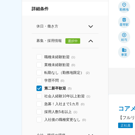
詳細条件
勤務地
最寄駅
休日・働き方
給与
募集・採用情報
選択中
事業
職種未経験歓迎
(
1
)
業種未経験歓迎
(
0
)
転勤なし（勤務地限定）
(
2
)
学歴不問
(
0
)
第二新卒歓迎
(
5
)
社会人経験10年以上歓迎
(
1
)
急募！入社まで1カ月
(
0
)
コア
採用人数5名以上
(
1
)
【フルリ
入社後の職種変更なし
(
0
)
正社員