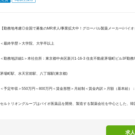
【勤務地考慮◎全国で募集のMR求人/事業拡大中！グローバル製薬メーカー/バイオ
＜最終学歴＞大学院、大学卒以上
＜勤務地詳細1＞本社住所：東京都中央区新川1-16-3 住友不動産茅場町ビル3F勤務
茅場町駅、水天宮前駅、八丁堀駅(東京都)
＜予定年収＞550万円～800万円＜賃金形態＞月給制＜賃金内訳＞月額（基本給）：275,1
セルトリオングループはバイオ医薬品を開発、製造する製薬会社を中心とした、韓国株式市
求人