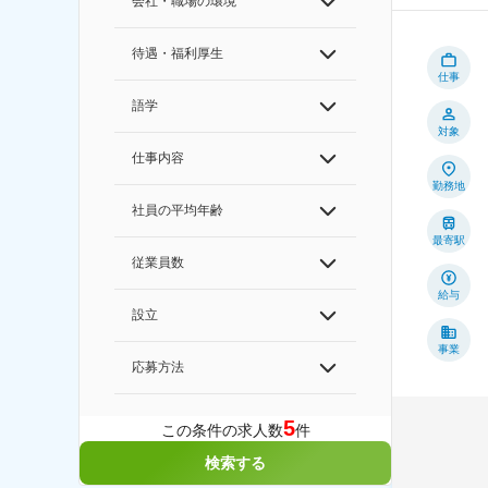
会社・職場の環境
待遇・福利厚生
仕事
語学
対象
仕事内容
勤務地
社員の平均年齢
最寄駅
従業員数
給与
設立
事業
応募方法
5
この条件の求人数
件
検索する