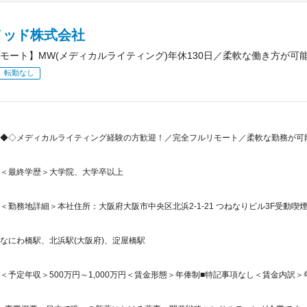
メッド株式会社
モート】MW(メディカルライティング)年休130日／柔軟な働き方が可
転勤なし
◆◇メディカルライティング経験の方歓迎！／完全フルリモート／柔軟な勤務が可
＜最終学歴＞大学院、大学卒以上
＜勤務地詳細＞本社住所：大阪府大阪市中央区北浜2-1-21 つねなりビル3F受動
なにわ橋駅、北浜駅(大阪府)、淀屋橋駅
＜予定年収＞500万円～1,000万円＜賃金形態＞年俸制■特記事項なし＜賃金内訳＞年額（基