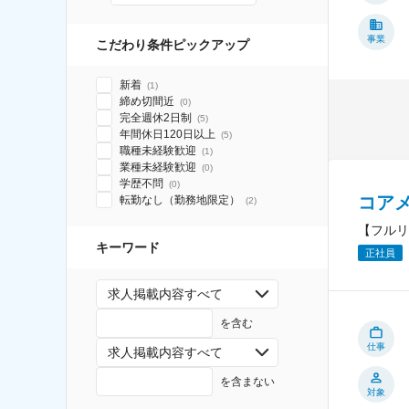
事業
こだわり条件ピックアップ
新着
(
1
)
締め切間近
(
0
)
完全週休2日制
(
5
)
年間休日120日以上
(
5
)
職種未経験歓迎
(
1
)
業種未経験歓迎
(
0
)
学歴不問
(
0
)
コア
転勤なし（勤務地限定）
(
2
)
【フルリ
キーワード
正社員
求人掲載内容すべて
を含む
仕事
求人掲載内容すべて
を含まない
対象