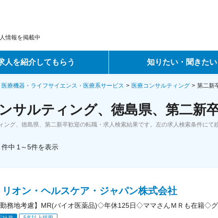
人情報を掲載中
求人を紹介してもらう
知りたい・聞きたい
ントサービス
転職ノウハウ
・医療機器・ライフサイエンス・医療系サービス
医療コンサルティング
第二新
ンサルティング、徳島県、第二新卒
サービス
データで見る転職
ィング、徳島県、第二新卒歓迎の転職・求人検索結果です。左の求人検索条件にて
ーエージェントサービス
コラム・インタビュー
件中
1～5
件
を表示
転職Q&A
トリオン・ヘルスケア・ジャパン株式会社
勤務地考慮】MR(バイオ医薬品)◇年休125日◇ママさんＭＲも在籍◇
5名以上採用
正社員