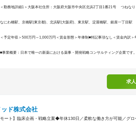
＜勤務地詳細1＞大阪本社住所：大阪府大阪市中央区北浜2丁目1番21号 つねなりビ
なにわ橋駅、京橋駅(東京都)、北浜駅(大阪府)、東京駅、淀屋橋駅、銀座一丁目駅
＜予定年収＞500万円～1,000万円＜賃金形態＞年俸制■特記事項なし＜賃金内訳＞年額（基
■事業概要：日本で唯一の新薬における薬事・開発戦略コンサルティング企業です。「
求人
メッド株式会社
モート】臨床企画・戦略立案◆年休130日／柔軟な働き方が可能／グロ