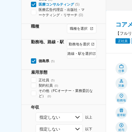
医療コンサルティング
(
5
)
医療広告代理店・出版社・マ
ーケティング・リサーチ
(
0
)
コア
職種
職種を選択
【フルリ
正社員
勤務地、路線・駅
勤務地を選択
路線・駅を選択
徳島県
(
5
)
仕事
雇用形態
正社員
(
5
)
契約社員
(
0
)
対象
その他（FCオーナー・業務委託な
ど）
(
0
)
勤務地
年収
最寄駅
指定しない
以上
指定しない
以下
給与