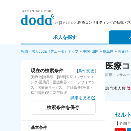
医療コンサルティングの転職・求
求人を探す
詳細条件から探す
エージェ
転職・求人doda（デューダ）トップ
中国･四国
徳島県
医薬品
医療コ
新着求人から探す
スカウト
[
]
現在の検索条件
条件変更
医療コンサルテ
[勤務地]徳島県 [業種]医療コンサルティ
求人特集から探す
パートナ
ング-医薬品・医療機器・ライフサイエン
5
ス・医療系サービス [詳細条件](募集・
該当求人数
採用情報)第二新卒歓迎
詳細を見る
検索条件を保存
セル
【全国＊
基本条件
New