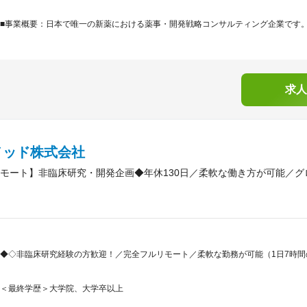
■事業概要：日本で唯一の新薬における薬事・開発戦略コンサルティング企業です。「
求人
メッド株式会社
モート】非臨床研究・開発企画◆年休130日／柔軟な働き方が可能／グ
◆◇非臨床研究経験の方歓迎！／完全フルリモート／柔軟な勤務が可能（1日7時
＜最終学歴＞大学院、大学卒以上