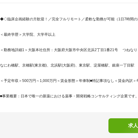
◆◇臨床企画経験の方歓迎！／完全フルリモート／柔軟な勤務が可能（1日7時間
＜最終学歴＞大学院、大学卒以上
＜勤務地詳細1＞大阪本社住所：大阪府大阪市中央区北浜2丁目1番21号 つねなりビ
なにわ橋駅、京橋駅(東京都)、北浜駅(大阪府)、東京駅、淀屋橋駅、銀座一丁目駅
＜予定年収＞500万円～1,000万円＜賃金形態＞年俸制■特記事項なし＜賃金内訳＞年額（基
■事業概要：日本で唯一の新薬における薬事・開発戦略コンサルティング企業です。「
求人