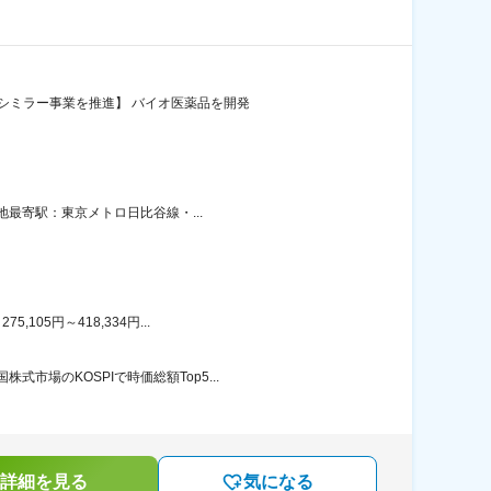
シミラー事業を推進】 バイオ医薬品を開発
地最寄駅：東京メトロ日比谷線・...
05円～418,334円...
場のKOSPIで時価総額Top5...
詳細を見る
気になる