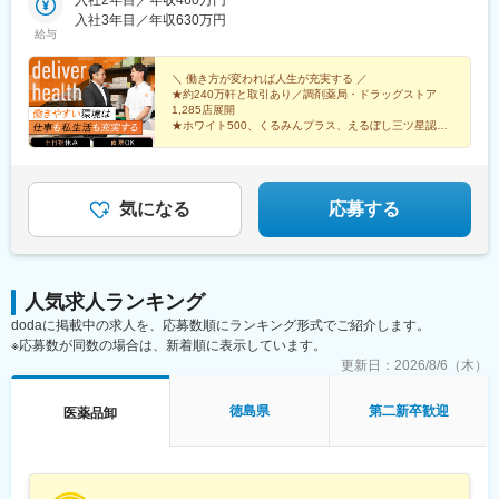
広島／島根／岡山／山口／徳島／愛媛／香川■九州・沖縄福岡／大
入社2年目／年収460万円
鹿島神宮駅、大宝駅、土浦駅、後台駅、黒磯駅、上今市駅、渋川
分／宮崎／鹿児島／熊本／長崎／沖縄＜オンライン面接実施中＞
入社3年目／年収630万円
駅、太田駅(群馬県)、大森台駅、青堀駅、南与野駅、武蔵高萩駅、
給与
その他、下記「勤務地一覧」よりご確認ください藤枝営業所：静
八潮駅、鴨居駅、倉見駅、磯部駅(石川県)、徳田駅(石川県)、上枝
岡県静岡県島田市道悦3-14-2三島営業所：静岡県田方郡函南町肥
駅、砺波駅、片原町駅(富山県)、速星駅、春江駅、水落駅、しんざ
田字南中道476中津川営業所：岐阜県中津川市中津川字大西667-1
＼ 働き方が変われば人生が充実する ／
駅、上越妙高駅、信州中野駅、附属中学前駅、切石駅、岩村田
★約240万軒と取引あり／調剤薬局・ドラッグストア
田辺営業所：和歌山県田辺市三栖字三反田130-5京都北営業所：京
駅、西上田駅、酒折駅、禾生駅、富士駅、古庄駅、半田駅、荒子
1,285店展開
都府京都市北区上賀茂向縄手町16滑川営業所：富山県滑川市柳原
川公園駅、妙興寺駅、六軒駅(三重県)、霞ケ浦駅、光善寺駅、平野
★ホワイト500、くるみんプラス、えるぼし三ツ星認定
字宮ノ東41-29※詳細は「会社概要」欄HPから
企業
駅(地下鉄)、久米田駅、ケーブル八幡宮山上駅、田村駅、唐崎駅、
★成果は毎月インセンティブで還元／正当な評価で頑張
筒井駅、豊岡駅(兵庫県)、新宮駅、安芸長束駅、安浦駅、周布駅、
りは給与に反映
出雲市駅、高野駅、西富井駅、周防下郷駅、櫛ケ浜駅、府中駅(徳
島県)、北久米駅、北宇和島駅、伏石駅、下曽根駅、高城駅、杵築
気になる
応募する
駅、宮崎駅、日向庄内駅、門川駅、志布志駅、日宇駅、玉名駅、
赤嶺駅、下菅谷駅、長沼駅(静岡県)
人気求人ランキング
dodaに掲載中の求人を、応募数順にランキング形式でご紹介します。
※応募数が同数の場合は、新着順に表示しています。
更新日：
2026/8/6（木）
徳島県
第二新卒歓迎
医薬品卸