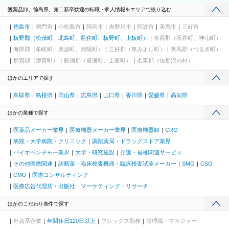
医薬品卸、徳島県、第二新卒歓迎の転職・求人情報をエリアで絞り込む
徳島市
鳴門市
小松島市
阿南市
吉野川市
阿波市
美馬市
三好市
板野郡（松茂町、北島町、藍住町、板野町、上板町）
名西郡（石井町、神山町）
海部郡（牟岐町、美波町、海陽町）
三好郡（東みよし町）
美馬郡（つるぎ町）
那賀郡（那賀町）
勝浦郡（勝浦町、上勝町）
名東郡（佐那河内村）
ほかのエリアで探す
鳥取県
島根県
岡山県
広島県
山口県
香川県
愛媛県
高知県
ほかの業種で探す
医薬品メーカー業界
医療機器メーカー業界
医療機器卸
CRO
病院・大学病院・クリニック
調剤薬局・ドラッグストア業界
バイオベンチャー業界
大学・研究施設
介護・福祉関連サービス
その他医療関連
診断薬・臨床検査機器・臨床検査試薬メーカー
SMO
CSO
CMO
医療コンサルティング
医療広告代理店・出版社・マーケティング・リサーチ
ほかのこだわり条件で探す
外資系企業
年間休日120日以上
フレックス勤務
管理職・マネジャー