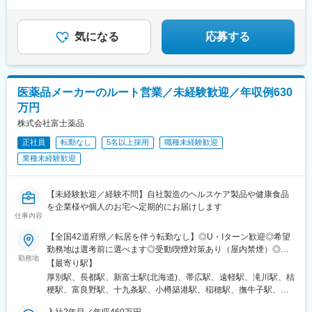
■完全週休2日制（土日祝休み）
■手当が充実（営業手当・住宅手当など）
気になる
応募する
医薬品メーカーのルート営業／未経験歓迎／年収例630
万円
株式会社富士薬品
正社員
転勤なし
5名以上採用
職種未経験歓迎
業種未経験歓迎
【未経験歓迎／経験不問】自社製造のヘルスケア製品や健康食品
を企業様や個人のお宅へ定期的にお届けします
仕事内容
【全国42道府県／転居を伴う転勤なし】◎U・Iターン歓迎◎希望
勤務地は選考前に選べます◎受動喫煙対策あり（屋内禁煙）◎オ
勤務地
ンライン面接実施中■北海道・東北北海道／青森／岩手／秋田／山
【最寄り駅】
形／福島■関東茨城／栃木／群馬／神奈川／埼玉／千葉■北陸・甲
厚別駅、長都駅、新富士駅(北海道)、帯広駅、遠軽駅、滝川駅、桔
信越新潟／富山／石川／福井／長野／山梨■東海静岡／愛知／三重
梗駅、富良野駅、十九条駅、小樽築港駅、稲穂駅、撫牛子駅、羽
／岐阜■関西大阪／京都／滋賀／奈良／兵庫／和歌山■中国・四国
後牛島駅、横手駅、千徳駅、泉駅(常磐線)、北山形駅、偕楽園駅、