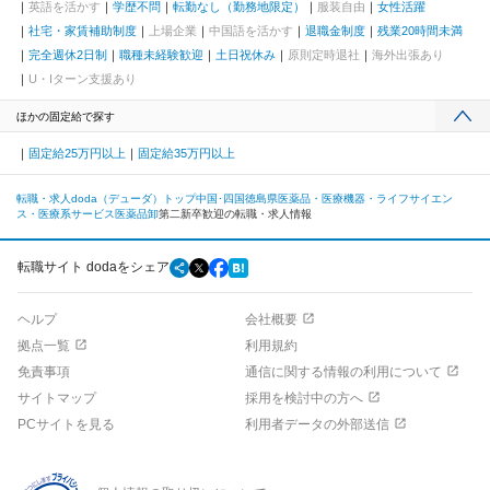
英語を活かす
学歴不問
転勤なし（勤務地限定）
服装自由
女性活躍
社宅・家賃補助制度
上場企業
中国語を活かす
退職金制度
残業20時間未満
完全週休2日制
職種未経験歓迎
土日祝休み
原則定時退社
海外出張あり
U・Iターン支援あり
ほかの固定給で探す
固定給25万円以上
固定給35万円以上
転職・求人doda（デューダ）トップ
中国･四国
徳島県
医薬品・医療機器・ライフサイエン
ス・医療系サービス
医薬品卸
第二新卒歓迎の転職・求人情報
転職サイト dodaをシェア
ヘルプ
会社概要
拠点一覧
利用規約
免責事項
通信に関する情報の利用について
サイトマップ
採用を検討中の方へ
PCサイトを見る
利用者データの外部送信