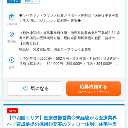
正社員
転勤なし
◆◇ベテラン・ブランク歓迎／サポート体制◎／医療従事者を支
える大切なポジション／福利厚生充実◆◇
仕事内容
■業務内容：
手術で使用する器材の洗浄・滅菌作業など、医療現場の感染管理
＜勤務地詳細＞徳島事業所住所：徳島県徳島市北常三島町2-34 徳
に寄与する業務です。グローブ、エプロン、フェイスシールド等
島市民病院内受動喫煙対策：屋内全面禁煙変更の範囲：会社の定
の防護具を着用して感染対策を徹底しています。また、器材の在
勤務地
める事業所
【最寄り駅】
庫管理や洗浄機器・滅菌機器類の稼働状況管理も行います。
徳島駅、阿波富田駅、眉山ロープウェイ山麓駅
■具体的な仕事の流れ：
＜予定年収＞516万円～582万円＜賃金形態＞月給制＜賃金内訳＞
・洗浄工程：使用された医療器材を洗浄します。
月額（基本給）：354,000円～399,000円＜月給＞354,000円～
・組立・性能点検：洗浄されたピンセットなどの医療器材を個々
給与
399,000円＜昇給有無＞有＜残業手当＞有＜給与補足＞■賞与：年
に性能点検して組み立てます。
2回（6月、12月）■昇給：年1回（6月）賃金はあくまでも目安の
・包装・滅菌：組み立てが終わった医療器材を包装し、滅菌しま
金額であり、選考を通じて上下する可能性があります。月給(月額)
す。
は固定手当を含めた表記です。
応募依頼する
・保管・供給：滅菌工程が終了した医療器材を一時保管します。
気になる
（エージェントサービス）
※医療現場の定数や依頼に合わせ、滅菌した医療器材を供給しま
す。
■手術等器材の洗浄滅菌の仕事の流れ：
NEW
・手術や診療科ごとに使用されたハサミやピンセット等の医療器
【中四国エリア】医療機器営業◇未経験から医療業界
材を回収します。
・使用された医療器材の数を確認します。
へ！育成前提の採用◎充実のフォロー体制◇住宅手当