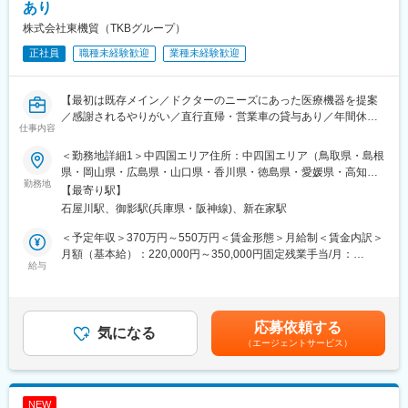
・医療器材を洗浄し、器材の性能点検を行います。
あり
・医療器材を再度使用できるように滅菌を行います。
株式会社東機貿（TKBグループ）
・医療材料の搬送・取り揃えた医療材料を各医療現場に搬送する
などの業務を行います。
正社員
職種未経験歓迎
業種未経験歓迎
■組織構成
社員20名、パート7名で構成されております。
【最初は既存メイン／ドクターのニーズにあった医療機器を提案
ブランクのある方も歓迎いたします。工程が明確なので、久しぶ
／感謝されるやりがい／直行直帰・営業車の貸与あり／年間休日
仕事内容
りの現場でも手順に沿って取り組むことができます。
120日／日本の歴史あるグローバル企業】
＜勤務地詳細1＞中四国エリア住所：中四国エリア（鳥取県・島根
■ポジションの魅力：
■職務詳細：
県・岡山県・広島県・山口県・香川県・徳島県・愛媛県・高知
担当メンバーと連携を取り合う、チームワークが大事な仕事で
担当エリア病院へ訪問、ドクターや医療従事者がどんな医療機器
勤務地
県）を担当 ※ご希望や適性に応じて決定いたします。受動喫煙対
【最寄り駅】
す。やりがいを感じるのは、感謝された時です。例えば、急病の
を必要としているかヒアリングします。ニーズを把握したら適切
策：屋内全面禁煙＜勤務地詳細2＞大阪営業所（兵庫）住所：兵庫
石屋川駅、御影駅(兵庫県・阪神線)、新在家駅
患者様の手術が発生したため、使用する可能性のある器材を予測
な製品を提案し、導入して頂きます。提案先は最初は既存がメイ
県神戸市東灘区御影塚町1-9-11 勤務地最寄駅：阪神電鉄線／石矢
して通常業務より早い対応を行った際に、看護師の方からお礼の
ンで、ゆくゆくは新規開拓もお任せいたします。外科製品の販売
川駅受動喫煙対策：屋内全面禁煙変更の範囲：会社の定める事業
＜予定年収＞370万円～550万円＜賃金形態＞月給制＜賃金内訳＞
言葉をいただくと嬉しく感じます。急病の患者様の手術が発生
においては手術に立ち会うこともあり、実際の臨床現場での製品
所
月額（基本給）：220,000円～350,000円固定残業手当/月：
し、自身の担当業務が思うように進められない時もありますが、
説明なども行います。
給与
40,000円（固定残業時間22時間0分/月～17時間0分/月）超過した
時間が押していても一度心を落ち着かせ、リラックスすることを
※基本的に直行直帰型
時間外労働の残業手当は追加支給＜月給＞260,000円～390,000円
心掛けています。時間帯によって忙しい時がありますが、担当メ
※会社貸与の営業車で各お客様先を訪問
（一律手当を含む）＜昇給有無＞有＜残業手当＞有＜給与補足＞■
ンバーと連携を取り合い、業務を進めています。チームワークが
【変更の範囲：会社の定める業務】
経験・スキル考慮の上決定します。賃金はあくまでも目安の金額
応募依頼する
大事な職場です。福利厚生面では、有給休暇や夏期・冬期休暇が
■入社後の研修について：
気になる
であり、選考を通じて上下する可能性があります。月給(月額)は固
（エージェントサービス）
ありますし、お休みも取得しやすい環境です。
導入研修・OJTを通じて仕事を学びます。入社後2～3カ月間は
定手当を含めた表記です。
OJTで知識をつけていただき、早ければ2～3カ月、遅ければ半年
変更の範囲：会社の定める業務
で一人立ちとなる想定です。製品についての勉強会なども営業所
ごとで開催されており継続的にフォローをする体制も整っている
NEW