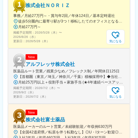
株式会社ＮＯＲＩＺ
事務／月給27万円～・賞与年2回／年休124日／基本定時退社
徒歩5分圏内に最寄り駅が3つ！移転したてのオフィスとなるため、新しくキレイなオフィスで働けます！★転勤なし東京都中央区銀座6-13-16 ヒューリック銀座ウォールビル3階新富町から徒歩3分※受動喫煙対策：屋内禁煙
月給27万円～
掲載予定期間：
2026/5/28（木）
〜
2026/8/26（水）
気になる
更新日：
2026/5/28（木）
New
アルフレッサ株式会社
医薬品ルート営業／残業少なめ／フレックス制／年間休日125日
【首都圏（東京／埼玉／神奈川／千葉）積極採用中】◆当社が展開する【北海道／関東／首都圏／中部／近畿／九州】の各事業所へご希望を考慮した上で配属となります。【北海道】北海道【関東】栃木／群馬／茨城／長野／山梨／新潟【首都圏】東京／埼玉／神奈川／千葉★積極採用エリア【中部】静岡／愛知／三重／岐阜【近畿】滋賀／兵庫／大阪／京都／奈良／和歌山【九州】福岡／長崎／熊本／大分／宮崎／鹿児島各事業所の詳細については、弊社HPよりご確認ください※「企業情報」→「拠点」よりご確認いただけます。屋内禁煙(※喫煙室あり※禁煙タイムあり※喫煙室での就労はありません)
月給25万円以上＋役割手当＋家族手当 (★4年連続ベースアップ実施！)※時間外手当別途支給※年齢、経験、能力を考慮の上、優遇します
掲載予定期間：
2026/7/2（木）
〜
2026/9/2（水）
気になる
更新日：
2026/7/2（木）
New
株式会社富士薬品
医薬品メーカーのルート営業／未経験歓迎／年収例630万円
【全国42道府県／転居を伴う転勤なし】◎U・Iターン歓迎◎希望勤務地は選考前に選べます◎受動喫煙対策あり（屋内禁煙）◎オンライン面接実施中■北海道・東北北海道／青森／岩手／秋田／山形／福島■関東茨城／栃木／群馬／神奈川／埼玉／千葉■北陸・甲信越新潟／富山／石川／福井／長野／山梨■東海静岡／愛知／三重／岐阜■関西大阪／京都／滋賀／奈良／兵庫／和歌山■中国・四国広島／島根／岡山／山口／徳島／愛媛／香川■九州・沖縄福岡／大分／宮崎／鹿児島／熊本／長崎／沖縄＜オンライン面接実施中＞その他、下記「勤務地一覧」よりご確認ください藤枝営業所：静岡県静岡県島田市道悦3-14-2三島営業所：静岡県田方郡函南町肥田字南中道476中津川営業所：岐阜県中津川市中津川字大西667-1田辺営業所：和歌山県田辺市三栖字三反田130-5京都北営業所：京都府京都市北区上賀茂向縄手町16滑川営業所：富山県滑川市柳原字宮ノ東41-29※詳細は「会社概要」欄HPから
入社2年目／年収460万円 入社3年目／年収630万円