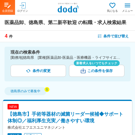
会員登録
ログイン
気になる
メニュー
医薬品卸、徳島県、第二新卒歓迎
の転職・求人検索結果
4
条件で並び替え
件
現在の検索条件
[勤務地]徳島県 [業種]医薬品卸-医薬品・医療機器・ライフサイエンス・医療系サービス [詳細条件](募集・採用情報)第二新卒歓迎
新着求人をいつでもチェック
条件の変更
この条件を保存
徳島県
のみで募集中
NEW
【徳島市】手術等器材の滅菌リーダー候補◆サポート
体制◎／福利厚生充実／働きやすい環境
株式会社エフエスユニマネジメント