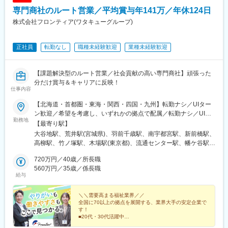
他、社風としても社員同士で助け合う風土がありますので業界未
専門商社のルート営業／平均賞与年141万／年休124日
経験であってもご安心ください。
■組織構成：
株式会社フロンティア(ワタキューグループ)
営業は4部門に分かれていますが、今回は脳神経外科製品（電気メ
ス、圧可変式シャントバルブ等）の担当となります。
正社員
転勤なし
職種未経験歓迎
業種未経験歓迎
■同社の魅力
【幅広い商品群】
開発、販売の歴史を持つ人工呼吸器のみならず、急性期領域、在
【課題解決型のルート営業／社会貢献の高い専門商社】頑張った
宅ケア、手術室設備、外科系製品、産婦人科製品など、幅広い商
分だけ賞与＆キャリアに反映！
品群を持ちます。
仕事内容
【日系×世界展開の医療機器企業】
日本における最先端医療機器の輸入商社として国内トップシェア
【北海道・首都圏・東海・関西・四国・九州】転勤ナシ／UIター
の製品を持ち、海外グループ会社による世界規模(アメリカ、フラ
ン歓迎／希望を考慮し、いずれかの拠点で配属／転勤ナシ／UIタ
勤務地
ンス、イタリア、スイス等)の事業展開を行なっています。社会貢
ーン歓迎！【北海道】札幌東営業所【宮城県】仙台東営業所【山
【最寄り駅】
献性が高く、安定している医療業界かつ日本の歴史あるグローバ
形県】山形営業所【栃木県】宇都宮営業所【群馬県】群馬営業所
大谷地駅、荒井駅(宮城県)、羽前千歳駅、南宇都宮駅、新前橋駅、
ル企業という非常に珍しい同社にて力を存分に発揮して頂きたい
【千葉県】柏営業所【東京都】足立営業所江東営業所大田営業所
高柳駅、竹ノ塚駅、木場駅(東京都)、流通センター駅、幡ケ谷駅、
と考えています。
渋谷営業所世田谷営業所板橋営業所練馬営業所西東京営業所府中
千歳烏山駅、中板橋駅、練馬高野台駅、西武柳沢駅、分倍河原
【商社、メーカー双方の機能が強み】
営業所立川営業所八王子営業所【神奈川県】川崎東営業所川崎営
720万円／40歳／所長職
駅、泉体育館駅、北八王子駅、川崎大師駅、中野島駅、東山田
海外の優れた医療機器を輸入し販売する商社機能のみならず、自
業所横浜北営業所横浜営業所横浜南営業所大和営業所相模原営業
560万円／35歳／係長職
駅、阪東橋駅、港南台駅、鶴間駅、相模原駅、東海大学前駅、尼
給与
社グループメーカーによる製品開発・製造にも積極的に取り組ん
所平塚営業所【愛知県】名古屋営業所名古屋南営業所【大阪府】
ケ坂駅、呼続駅、吹田駅(阪急線)、加美駅、新大宮駅、アイランド
でいるほか、現場の声を生かしたOEMブランド「tkbシリーズ」も
吹田営業所大阪東営業所【奈良県】奈良営業所【兵庫県】神戸営
センター駅、勝瑞駅、西小倉駅、賀来駅、大森海岸駅、笹塚駅、
展開しています。
業所【徳島県】徳島営業所【福岡県】北九州営業所【大分県】大
＼＼需要高まる福祉業界／／
大山駅(東京都)、府中本町駅、立飛駅、鈴木町駅、吉野町駅、南林
全国に70以上の拠点を展開する、業界大手の安定企業で
分営業所
間駅、志賀本通駅、妙音通駅、吹田駅(東海道本線)、新加美駅、奈
す！
変更の範囲：会社の定める業務
良駅、アイランド北口駅、東門前駅、黄金町駅、清水駅(愛知県)、
■20代・30代活躍中
■毎日ノー残業デー／毎日18時半完全退社
桜駅(愛知県)、マリンパーク駅