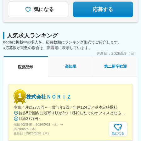
出雲市駅、高野駅、西富井駅、周防下郷駅、櫛ケ浜駅、府中駅(徳
島県)、北久米駅、北宇和島駅、伏石駅、下曽根駅、高城駅、杵築
気になる
応募する
駅、宮崎駅、日向庄内駅、門川駅、志布志駅、日宇駅、玉名駅、
赤嶺駅、下菅谷駅、長沼駅(静岡県)
人気求人ランキング
dodaに掲載中の求人を、応募数順にランキング形式でご紹介します。
※応募数が同数の場合は、新着順に表示しています。
更新日：
2026/8/9（日）
高知県
第二新卒歓迎
医薬品卸
株式会社ＮＯＲＩＺ
事務／月給27万円～・賞与年2回／年休124日／基本定時退社
徒歩5分圏内に最寄り駅が3つ！移転したてのオフィスとなるため、新しくキレイなオフィスで働けます！★転勤なし東京都中央区銀座6-13-16 ヒューリック銀座ウォールビル3階新富町から徒歩3分※受動喫煙対策：屋内禁煙
月給27万円～
掲載予定期間：
2026/5/28（木）
〜
2026/8/26（水）
気になる
更新日：
2026/5/28（木）