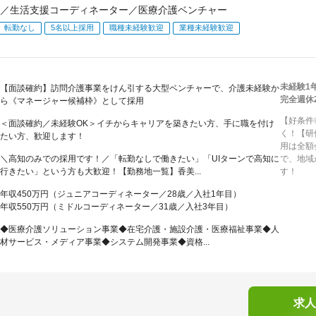
／生活支援コーディネーター／医療介護ベンチャー
転勤なし
5名以上採用
職種未経験歓迎
業種未経験歓迎
未経験1
【面談確約】訪問介護事業をけん引する大型ベンチャーで、介護未経験か
完全週休
ら《マネージャー候補枠》として採用
【好条件
＜面談確約／未経験OK＞イチからキャリアを築きたい方、手に職を付け
く！【研
たい方、歓迎します！
用は全額
＼高知のみでの採用です！／「転勤なしで働きたい」「UIターンで高知に
で、地域
行きたい」という方も大歓迎！【勤務地一覧】香美...
す！
年収450万円（ジュニアコーディネーター／28歳／入社1年目）
年収550万円（ミドルコーディネーター／31歳／入社3年目）
◆医療介護ソリューション事業◆在宅介護・施設介護・医療福祉事業◆人
材サービス・メディア事業◆システム開発事業◆資格...
求人