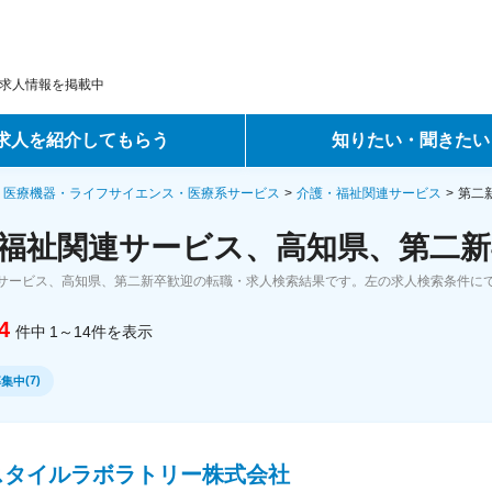
求人情報を掲載中
求人を紹介してもらう
知りたい・聞きたい
ントサービス
転職ノウハウ
・医療機器・ライフサイエンス・医療系サービス
介護・福祉関連サービス
第二
福祉関連サービス、高知県、第二新
サービス
データで見る転職
サービス、高知県、第二新卒歓迎の転職・求人検索結果です。左の求人検索条件に
ーエージェントサービス
コラム・インタビュー
4
件中
1～14
件
を表示
転職Q&A
(
7
)
募集中
スタイルラボラトリー株式会社