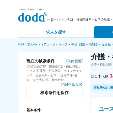
介護・福祉関連サービスの転職・
求人を探す
詳細条件から探す
エージェ
転職・求人doda（デューダ）トップ
中国･四国
高知県
医薬品
介護・
新着求人から探す
スカウト
[
]
現在の検索条件
条件変更
介護・福祉関連
[勤務地]高知県 [業種]介護・福祉関連サ
求人特集から探す
パートナ
ービス-医薬品・医療機器・ライフサイエ
1
ンス・医療系サービス [詳細条件](募
該当求人数
集・採用情報)第二新卒歓迎
詳細を見る
高知県のみで
検索条件を保存
ユー
基本条件