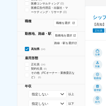
医療コンサルティング
(
0
)
医療広告代理店・出版社・マ
ーケティング・リサーチ
(
0
)
シッ
職種
職種を選択
【高知】
正社員
勤務地、路線・駅
勤務地を選択
路線・駅を選択
高知県
(
14
)
仕事
雇用形態
正社員
(
14
)
対象
契約社員
(
0
)
その他（FCオーナー・業務委託な
ど）
(
0
)
勤務地
年収
最寄駅
指定しない
以上
給与
指定しない
以下