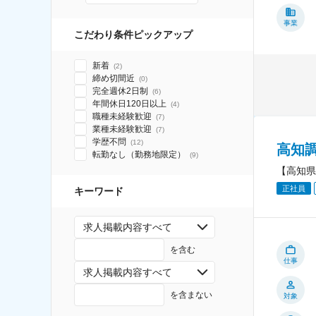
事業
こだわり条件ピックアップ
新着
(
2
)
締め切間近
(
0
)
完全週休2日制
(
6
)
年間休日120日以上
(
4
)
職種未経験歓迎
(
7
)
業種未経験歓迎
(
7
)
学歴不問
(
12
)
高知
転勤なし（勤務地限定）
(
9
)
【高知県
正社員
キーワード
求人掲載内容すべて
を含む
仕事
求人掲載内容すべて
を含まない
対象