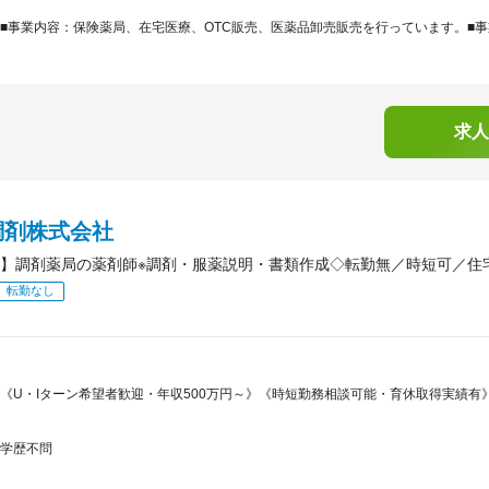
■事業内容：保険薬局、在宅医療、OTC販売、医薬品卸売販売を行っています。■事業
求人
調剤株式会社
】調剤薬局の薬剤師※調剤・服薬説明・書類作成◇転勤無／時短可／住
転勤なし
《U・Iターン希望者歓迎・年収500万円～》《時短勤務相談可能・育休取得実績有》
学歴不問