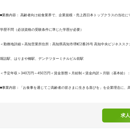
■業務内容： 高齢者向け給食業界で、企業規模・売上西日本トップクラスの当社に
学歴不問（必須資格の受験条件に準じた学歴が必要）
＜勤務地詳細＞高知営業所住所：高知県高知市堺町2番26号 高知中央ビジネススク
堀詰駅、はりまや橋駅、デンテツターミナルビル前駅
＜予定年収＞340万円～450万円＜賃金形態＞月給制＜賃金内訳＞月額（基本給）：230,0
■事業内容：「お食事を通じてご高齢者の皆さまに生きる喜びを」を企業理念に、高齢
求人