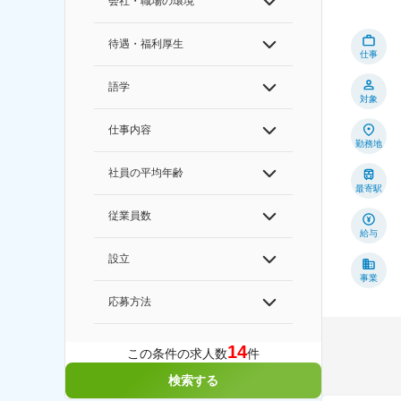
会社・職場の環境
待遇・福利厚生
仕事
語学
対象
仕事内容
勤務地
社員の平均年齢
最寄駅
従業員数
給与
設立
事業
応募方法
14
この条件の求人数
件
検索する