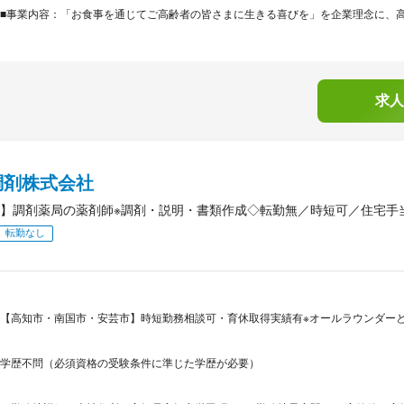
■事業内容：「お食事を通じてご高齢者の皆さまに生きる喜びを」を企業理念に、高齢
求人
調剤株式会社
】調剤薬局の薬剤師※調剤・説明・書類作成◇転勤無／時短可／住宅手
転勤なし
【高知市・南国市・安芸市】時短勤務相談可・育休取得実績有※オールラウンダーと
学歴不問（必須資格の受験条件に準じた学歴が必要）