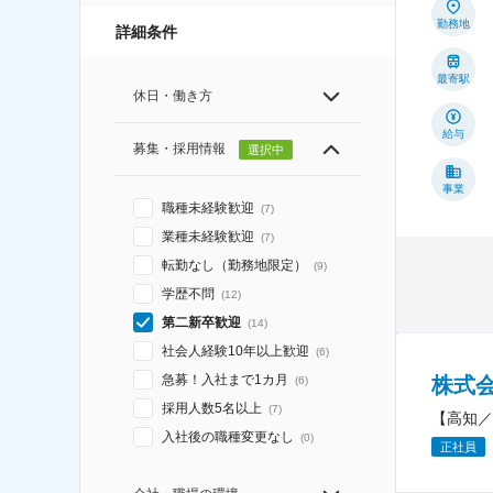
勤務地
詳細条件
最寄駅
休日・働き方
給与
募集・採用情報
選択中
事業
職種未経験歓迎
(
7
)
業種未経験歓迎
(
7
)
転勤なし（勤務地限定）
(
9
)
学歴不問
(
12
)
第二新卒歓迎
(
14
)
社会人経験10年以上歓迎
(
6
)
急募！入社まで1カ月
株式
(
6
)
採用人数5名以上
(
7
)
【高知／
入社後の職種変更なし
(
0
)
正社員