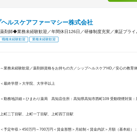
プヘルスケアファーマシー株式会社
薬剤師◆業務未経験歓迎／年間休日126日／研修制度充実／東証プライ
職種未経験歓迎
業種未経験歓迎
～業務未経験歓迎／薬剤師資格をお持ちの方／シップヘルスケアHD／安心の教育体
＜最終学歴＞大学院、大学卒以上
＜勤務地詳細＞ひまわり薬局 高知店住所：高知県高知市西町109 受動喫煙対策
上町二丁目駅、上町一丁目駅、上町四丁目駅
＜予定年収＞450万円～700万円＜賃金形態＞月給制＜賃金内訳＞月額（基本給）：235,0