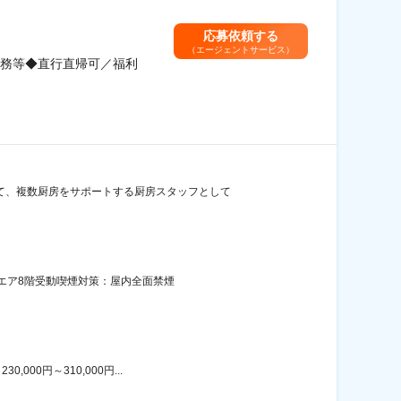
応募依頼する
（エージェントサービス）
務等◆直行直帰可／福利
て、複数厨房をサポートする厨房スタッフとして
エア8階受動喫煙対策：屋内全面禁煙
00円～310,000円...