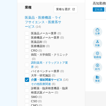
高知勤務
業種
業種を選択
正社員
医薬品・医療機器・ライ
フサイエンス・医療系サ
ービス
(
14
)
医薬品メーカー業界
(
0
)
仕事
医療機器メーカー業界
(
0
)
医薬品卸
(
0
)
対象
医療機器卸
(
0
)
CRO
(
0
)
病院・大学病院・クリニック
勤務地
(
0
)
調剤薬局・ドラッグストア業
界
(
4
)
給与
バイオベンチャー業界
(
0
)
大学・研究施設
(
0
)
介護・福祉関連サービス
(
14
)
事業
その他医療関連
(
6
)
診断薬・臨床検査機器・臨床
検査試薬メーカー
(
0
)
SMO
(
0
)
CSO
(
0
)
CMO
(
0
)