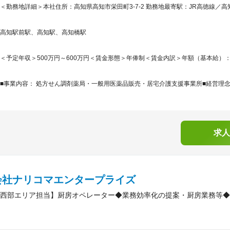
＜勤務地詳細＞本社住所：高知県高知市栄田町3-7-2 勤務地最寄駅：JR高徳線／高
高知駅前駅、高知駅、高知橋駅
＜予定年収＞500万円～600万円＜賃金形態＞年俸制＜賃金内訳＞年額（基本給）：5,000,
■事業内容： 処方せん調剤薬局・一般用医薬品販売・居宅介護支援事業所■経営理念
求人
会社ナリコマエンタープライズ
西部エリア担当】厨房オペレーター◆業務効率化の提案・厨房業務等◆