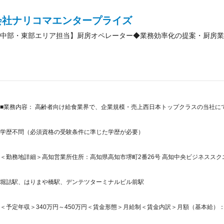
会社ナリコマエンタープライズ
中部・東部エリア担当】厨房オペレーター◆業務効率化の提案・厨房業
■業務内容： 高齢者向け給食業界で、企業規模・売上西日本トップクラスの当社に
学歴不問（必須資格の受験条件に準じた学歴が必要）
＜勤務地詳細＞高知営業所住所：高知県高知市堺町2番26号 高知中央ビジネススク
堀詰駅、はりまや橋駅、デンテツターミナルビル前駅
＜予定年収＞340万円～450万円＜賃金形態＞月給制＜賃金内訳＞月額（基本給）：230,0