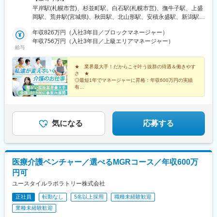
市／弘前市・関東エリア：茨城市／栃木市／高崎市／大宮市／習
平岸駅(札幌市営)、杉並町駅、白石駅(札幌市営)、撫牛子駅、上盛
志野市／板橋区／多摩市／相模原市／藤沢市／甲府市・東海エリ
岡駅、荒井駅(宮城県)、秋田駅、北山形駅、安積永盛駅、新潟駅、
ア：静岡市／岡崎市／岐阜市／四日市市／名古屋市・北信越エリ
水戸駅、小山駅、高崎駅、大宮駅(埼玉県)、京成津田沼駅、志村坂
ア：新潟市／富山市／金沢市／福井市／長野市・関西エリア：大
年収826万円（入社3年目／ブロックマネージャー）
上駅、多摩センター駅、相模原駅、藤沢駅、国母駅、市役所前駅
阪市／宇治市／西宮市／奈良市／大津市／和歌山市／新宮市・中
年収756万円（入社3年目／上級エリアマネージャー）
(長野県)、県庁前駅(富山県)、上諸江駅、八ツ島駅、岐阜駅、静岡
給与
四国エリア：鳥取市／松江市／岡山市／福山市／広島市／下関市
駅、東岡崎駅、新瑞橋駅、中川原駅、瀬田駅(滋賀県)、宇治駅(奈
／徳島市／高松市／松山市／高知市・九州エリア：福岡市／糟屋
良線)、天満橋駅、西宮駅、奈良駅、六十谷駅、新宮駅、鳥取駅、
郡粕屋町／北九州市／久留米市／佐賀市／長崎市／熊本市／大分
★ 業界最大手！だからこそ叶う抜群の待遇＆働きやす
松江駅、備前西市駅、東福山駅、比治山橋駅、幡生駅、阿波富田
さ ★
市／宮崎市／鹿児島市／沖縄市※受動喫煙防止対策：敷地内禁煙※
駅、元山駅(香川県)、道後公園駅、知寄町二丁目駅、吉塚駅、柚須
◎最短1年でマネージャーに昇格：年収600万円の実績
駐車場あり！車、バイク、自転車などの通勤OK ※地域による※担
駅、木屋瀬駅、西鉄久留米駅、佐賀駅、茂里町駅、健軍町駅、大
有
当するご利用者のご自宅へ訪問していただきます。※ご希望をお伺
◎マネージャーへ昇格後は月給45万円以上可
分駅、宮崎駅、天文館通駅、古島駅、南平岸駅、新津田沼駅、志
◎残業ほぼなし／直行直帰OK！
いし、通いやすい範囲を考慮の上で訪問先を決定いたします！
村三丁目駅、権堂駅、新富町駅(富山県)、妙音通駅、谷町四丁目
駅、西宮駅(ＪＲ線)、新大宮駅、南区役所前駅、道後温泉駅、馬出
九大病院前駅、新木屋瀬駅、スタジアムシティノース駅、いづろ
気になる
応募する
通駅、長野駅、丸の内駅(富山県)、呼続駅、市役所前駅(広島県)、
浦上駅、甲東中学校前駅
医療介護ベンチャー／選べるMGRコース／年収600万
円可
ユースタイルラボラトリー株式会社
正社員
転勤なし
5名以上採用
職種未経験歓迎
業種未経験歓迎