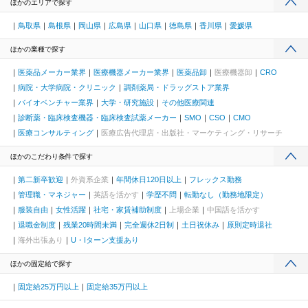
ほかのエリアで探す
鳥取県
島根県
岡山県
広島県
山口県
徳島県
香川県
愛媛県
ほかの業種で探す
医薬品メーカー業界
医療機器メーカー業界
医薬品卸
医療機器卸
CRO
病院・大学病院・クリニック
調剤薬局・ドラッグストア業界
バイオベンチャー業界
大学・研究施設
その他医療関連
診断薬・臨床検査機器・臨床検査試薬メーカー
SMO
CSO
CMO
医療コンサルティング
医療広告代理店・出版社・マーケティング・リサーチ
ほかのこだわり条件で探す
第二新卒歓迎
外資系企業
年間休日120日以上
フレックス勤務
管理職・マネジャー
英語を活かす
学歴不問
転勤なし（勤務地限定）
服装自由
女性活躍
社宅・家賃補助制度
上場企業
中国語を活かす
退職金制度
残業20時間未満
完全週休2日制
土日祝休み
原則定時退社
海外出張あり
U・Iターン支援あり
ほかの固定給で探す
固定給25万円以上
固定給35万円以上