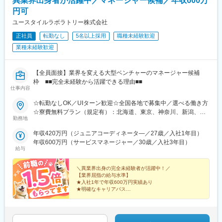
異業界出身者が活躍中／マネージャー候補／年収600万
働くことができます。
円可
また、当社は次世代の薬局のあるべき形を見据えて、20年以上前
から在宅医療に取り組んでおり、今後の超高齢社会に対してもビ
ユースタイルラボラトリー株式会社
ジネスとして十分な準備ができている会社です。
正社員
転勤なし
5名以上採用
職種未経験歓迎
業種未経験歓迎
■やりがいは地域貢献：
地元に根づいた薬局を運営しているため、地元の患者様に多くご
利用をいただいている環境です。患者様対応や薬剤師サポートを
【全員面接】業界を変える大型ベンチャーのマネージャー候補
通じ、「ありがとう」の言葉をもらえることがやりがいです。地
枠 ■■完全未経験から活躍できる理由■■
域から多くの「ありがとう」を一緒に集めましょう
仕事内容
■ライフステージの変化があっても安心して働ける会社：
☆転勤なしOK／UIターン歓迎☆全国各地で募集中／選べる働き方
・当社の社員が転職活動をしなくていい環境を作る。そんな思い
☆寮費無料プラン（規定有）：北海道、東京、神奈川、新潟、三
勤務地
から、様々な福利厚生や待遇をご用意しています。仕事もプライ
重、滋賀、沖縄☆マイカー通勤手当有【1／地元マネージャーコー
ベートも充実できる環境を作った結果、新卒3年定着率95.5％とな
ス】◇地元採用・転勤なし可■東北／北海道、青森、岩手、宮城、
年収420万円（ジュニアコーディネータ―／27歳／入社1年目）
りました。
山形、福島■関東甲信越／茨城、栃木、群馬、埼玉、千葉、東京、
年収600万円（サービスマネージャー／30歳／入社3年目）
神奈川、新潟、富山、山梨、長野■東海／岐阜、静岡、愛知、三重
給与
変更の範囲：会社の定める業務
■関西／滋賀、京都、大阪、兵庫、奈良、和歌山■中国・四国／岡
山、広島、山口、徳島、香川、愛媛、高知■九州／福岡、佐賀、長
＼異業界出身の完全未経験者が活躍中！／
崎、熊本、大分、宮崎、鹿児島、沖縄☆江戸川・川崎・湘南・川
【業界屈指の給与水準】
★入社1年で年収600万円実績あり
越・香川・徳島・青森・多摩川にて新規オープン★別事業へのキ
★明確なキャリアパス
ャリアチェンジによる昇格可能☆ページ下部「勤務地の一例」も
★介護経験ゼロからマネージャー輩出
ご参照ください【2／全国マネージャーコース】◆全国募集／引越
★資格取得費用は会社負担
し手当・社宅◆入社半年の養成期間中は東京・神奈川・埼玉／所
★完全週休2日／転勤なし・UIターン可
在地はHP参照⇒養成期間後の勤務地は現在お住まいの地域又はジ