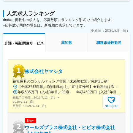
人気求人ランキング
dodaに掲載中の求人を、応募数順にランキング形式でご紹介します。
※応募数が同数の場合は、新着順に表示しています。
更新日：
2026/8/9（日）
高知県
職種未経験歓迎
介護・福祉関連サービス
株式会社ヤマシタ
福祉用具のコンサルティング営業／未経験歓迎／完休2日制
【全国27都府県／原則転勤なし／直行直帰可】★勤務地は希望を考慮★拠点により車通勤OK※充足状況により、ご希望の勤務地での募集が終了している場合があります。※転居を伴う転勤の有無は、半年ごとに希望を伺い、選択いただけます。■東北■・宮城県（仙台市）■関東■・東京都（東京23区など）・神奈川県（横浜市など）・埼玉県（さいたま市など）・千葉県（千葉市など）・茨城県（水戸市）・栃木県（宇都宮市／足利市）・群馬県（前橋市）■東海■・愛知県（名古屋市／豊田市／豊橋市／小牧市）・静岡県（静岡市／浜松市／沼津市／焼津市／富士市）・岐阜県（岐阜市）・三重県（四日市市）■信越・北陸■・長野県（長野市）・山梨県（甲府市）・石川県（金沢市）・富山県（富山市）・福井県（福井市）■関西■・大阪府・兵庫県（神戸市／尼崎市／姫路市）・京都府（京都市）・奈良県（奈良市／天理市）・滋賀県（大津市／彦根市）・和歌山県（和歌山市／田辺市）■中国■・広島県（広島市）・岡山県（岡山市）■四国■・香川県（高松市）■九州■・福岡県（福岡市）
年収535万円（入社3年目／29歳） 年収450万円（入社2年目／26歳）
掲載予定期間：
2026/7/13（月）
〜
2026/9/13（日）
気になる
更新日：
2026/7/13（月）
New
ウールズプラス株式会社・ヒビオ株式会社