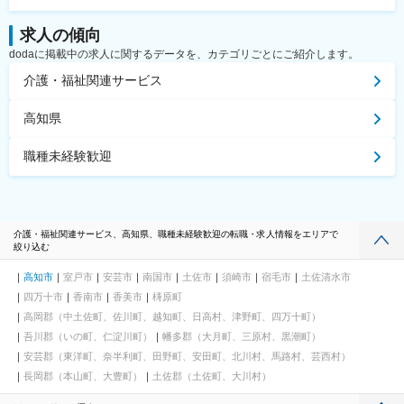
求人の傾向
dodaに掲載中の求人に関するデータを、カテゴリごとにご紹介します。
介護・福祉関連サービス
高知県
職種未経験歓迎
介護・福祉関連サービス、高知県、職種未経験歓迎の転職・求人情報をエリアで
絞り込む
高知市
室戸市
安芸市
南国市
土佐市
須崎市
宿毛市
土佐清水市
四万十市
香南市
香美市
梼原町
高岡郡（中土佐町、佐川町、越知町、日高村、津野町、四万十町）
吾川郡（いの町、仁淀川町）
幡多郡（大月町、三原村、黒潮町）
安芸郡（東洋町、奈半利町、田野町、安田町、北川村、馬路村、芸西村）
長岡郡（本山町、大豊町）
土佐郡（土佐町、大川村）