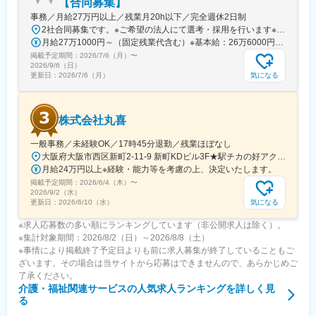
【合同募集】
事務／月給27万円以上／残業月20h以下／完全週休2日制
2社合同募集です。※ご希望の法人にて選考・採用を行います※配属先については、入社された法人内でご希望を考慮の上決定します大阪府大阪市北区西天満2-10-2 幸田ビル5階※ウールズプラス株式会社、ヒビオ株式会社ともに上記住所での勤務となります※オフィス内禁煙＜各社共通＞
月給27万1000円～（固定残業代含む）※基本給：26万6000円～※固定残業代は、時間外労働の有無に関わらず月2.45時間分を、一律5000円支給※上記を超える時間外労働分は追加で支給＜各社共通＞
掲載予定期間：
2026/7/6（月）
〜
2026/9/6（日）
気になる
更新日：
2026/7/6（月）
株式会社丸喜
一般事務／未経験OK／17時45分退勤／残業ほぼなし
大阪府大阪市西区新町2-11-9 新町KDビル3F★駅チカの好アクセス！飲食店も豊富な人気エリアです♪★自転車通勤も可能【詳細・交通】■『西大橋駅』より徒歩4分■『西長堀駅』・『四ツ橋駅』より徒歩6分■『阿波座駅』より徒歩9分■『本町駅』・『心斎橋駅』より徒歩11分
月給24万円以上※経験・能力等を考慮の上、決定いたします。
掲載予定期間：
2026/6/4（木）
〜
2026/9/2（水）
気になる
更新日：
2026/6/10（水）
※求人応募数の多い順にランキングしています（非公開求人は除く）。
※集計対象期間：2026/8/2（日）～2026/8/8（土）
※事情により掲載終了予定日よりも前に求人募集が終了していることもご
ざいます。その場合は当サイトから応募はできませんので、あらかじめご
了承ください。
介護・福祉関連サービス
の人気求人ランキングを詳しく見
る