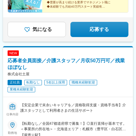
◆需要が高まり続ける業界でマネジメント職に
せください！☆『寮費無料プラン』あり（規定有）：下記勤務地
◆未経験でも月給40万円スタート実績有
希望・移住希望の方はお気軽にご相談ください！※【北海道】【東
◆30～40代の女性マネジャー多数活躍中
京都】【神奈川県】【新潟県】【三重県】【滋賀県】【沖縄県】
◆会社負担で資格取得可能
での勤務の場合★全国のご希望勤務地へU・Iターン可能・初期費
◆株式上場を目指す急成長ベンチャー
用会社負担等の移住支援あり（規定有）・U・Iターン転勤希望者
気になる
応募する
への1年間の支援あり（規定有）★江戸川・川崎・湘南・川越・香
川・徳島・青森にて新規事業所オープン！
NEW
応募者全員面接／介護スタッフ／月収50万円可／残業
ほぼなし
株式会社土屋
正社員
転勤なし
5名以上採用
職種未経験歓迎
業種未経験歓迎
【安定企業で末永いキャリアを／資格取得支援・資格手当有】介
護スタッフとして利用者さまの生活サポート
仕事内容
【転勤なし／全国47都道府県で募集！】◎直行直帰が基本です。
＜事業所の所在地＞・北海道エリア：札幌市（豊平区・白石区）
勤務地
／函館市・東北エリア：岩手市／仙台市／秋田市／山形市／郡山
【最寄り駅】