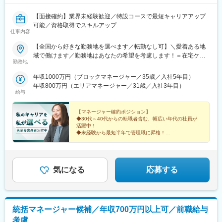
【面接確約】業界未経験歓迎／特設コースで最短キャリアアップ
可能／資格取得でスキルアップ
仕事内容
【全国から好きな勤務地を選べます／転勤なし可】＼愛着ある地
域で働けます／勤務地はあなたの希望を考慮します！＝在宅ケア
勤務地
事業＝【1／全国マネージャーコース】☆早期キャリアアップした
い方に最適なポジション☆引越し手当支給・家賃無料の借り上げ
年収1000万円（ブロックマネージャー／35歳／入社5年目）
社宅提供◆全国募集◆四国・東北・関西・岐阜・長野で強化募集
年収800万円（エリアマネージャー／31歳／入社3年目）
中◆入社半年は東京・神奈川・埼玉⇒養成期間後の勤務地は現在
給与
お住まいの地域又はジェネラルマネージャーと相談の上決定《養
成期間中の勤務地》東京、神奈川、埼玉※所在地はHP記載【2／地
【マネージャー確約ポジション】
元マネージャーコース】☆地元採用・転勤なしOK☆別事業へのキ
◆30代～40代からの転職者含む、幅広い年代の社員が
活躍中！
ャリアチェンジによる昇格可能◆勤務地はページ下部『勤務地一
◆未経験から最短半年で管理職に昇格！
覧』を参照ください└湘南・川越・香川・川崎・江戸川・徳島・
青森・多摩川に新規オープン！＝施設ケア事業＝【転勤なしOK／
これからのキャリアに迷いがある方。
下記エリアの希望勤務地で勤務】■北海道・東北／北海道、宮城■
これまでの経験を新しい領域で活かしたい方。
そんなあなたを、私たちは歓迎します。
関東／茨城、栃木、群馬、埼玉、東京、神奈川■甲信越・北陸／新
気になる
応募する
潟■関西／兵庫■東海／静岡、愛知■中国・四国／岡山、広島■九
州・沖縄／福岡、佐賀☆養成期間は最寄り施設勤務
統括マネージャー候補／年収700万円以上可／前職給与
考慮