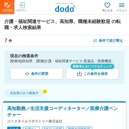
会員登録
ログイン
気になる
メニュー
介護・福祉関連サービス、高知県、職種未経験歓迎
の転
職・求人検索結果
7
条件で並び替え
件
現在の検索条件
[勤務地]高知県 [業種]介護・福祉関連サービス-医薬品・医療機器・ライフサイエンス・医療系サービス [こだわり条件ピックアップ]職種未経験歓迎 [詳細条件](募集・採用情報)職種未経験歓迎
新着求人をいつでもチェック
条件の変更
この条件を保存
高知県
のみで募集中
高知勤務／生活支援コーディネーター／医療介護ベン
チャー
ユースタイルラボラトリー株式会社