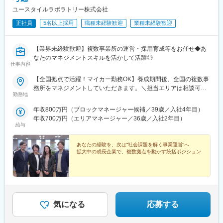
ユースタイルラボラトリー株式会社
正社員
5名以上採用
職種未経験歓迎
業種未経験歓迎
【業界未経験歓迎】複数事業所の運営・採用育成等をお任せ◆あ
なたのマネジメントスキルを活かして活躍◎
仕事内容
【全国拠点で活躍！マイカー勤務OK】養成期間後、全国の複数事
務所をマネジメントしていただきます。＼担当エリアは相談可
勤務地
能！／近隣エリアまたは全国から好きなエリアを相談できます！
《養成期間中の勤務地》現在は東京、横浜、埼玉、福岡の事業所
年収800万円（ブロックマネージャー候補／39歳／入社4年目）
で行っていますが、ご希望に合わせて、お住まいのエリアで行う
年収700万円（エリアマネージャー／36歳／入社2年目）
ことも可能です。また社宅の利用もできますので、ご面接時にお
給与
気軽にご相談ください。《養成期間後の勤務地》全国47都道府県
が対象※現在お住まいの地域又はジェネラルマネージャーと相談の
あなたの経験を、次は“社会課題を解く事業運営”へ
上決定《配属事業部について》障害福祉事業では「重度訪問介
拡大中の成長企業で、複数拠点を動かす統括ポジション
護」と「グループホーム」、高齢者事業では「訪問介護事業」を
展開しています。配属に関しては、適性や条件等に応じて、配属
の事業部を決定。あなたの適性や能力を活かせる適切な部署でご
活躍いただきます。※入社後のキャリアチェンジも可能です。気に
なる点はご相談ください。☆引越し手当支給・借り上げ社宅提供
気になる
応募する
あり（無料）