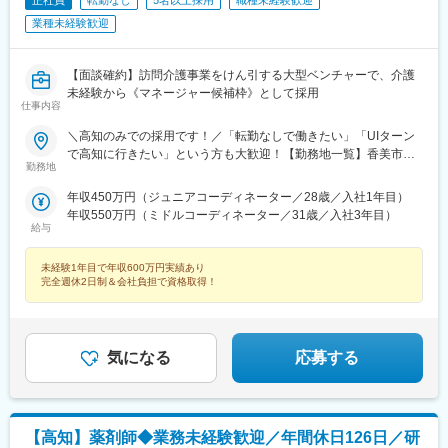
正社員
転勤なし
5名以上採用
職種未経験歓迎
業種未経験歓迎
【面談確約】訪問介護事業をけん引する大型ベンチャーで、介護
未経験から《マネージャー候補枠》として採用
仕事内容
＼高知のみでの採用です！／「転勤なしで働きたい」「UIターン
で高知に行きたい」という方も大歓迎！【勤務地一覧】香美市、
勤務地
高知市、香南市、土佐市、南国市※希望勤務地を踏まえて配属決定
します※受動喫煙対策あり＝＝＝☆将来的に全国のご希望勤務地へ
年収450万円（ジュニアコーディネーター／28歳／入社1年目）
UIターン可能・初期費用会社負担等の移住支援あり（規定有）・
年収550万円（ミドルコーディネーター／31歳／入社3年目）
UIターン転勤希望者への年間の支援あり（規定有）☆マイカー通
給与
勤手当あり（1回200円）
未経験1年目で年収600万円実績あり
完全週休2日制＆会社負担で資格取得！
気になる
応募する
【高知】薬剤師◆業務未経験歓迎／年間休日126日／研