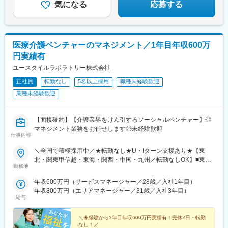
気になる
応募する
ェネラルマネージャーと相談の上決定◆引越し手当支給・家賃無
料の借り上げ社宅提供☆早期キャリアアップしたい方に最適なポ
ジション
医療介護ベンチャーのマネジメント／1年目年収600万
円実績有
ユースタイルラボラトリー株式会社
正社員
転勤なし
5名以上採用
職種未経験歓迎
業種未経験歓迎
【面接確約】【介護業界をけん引するソーシャルベンチャー】◎
マネジメント業務をお任せします◎未経験歓迎
仕事内容
＼全国で積極採用中／★転勤なし★U・Iターン支援あり★【東
北・関東甲信越・東海・関西・中国・九州／転勤なしOK】■東北
勤務地
／北海道、青森、岩手、宮城、山形、福島■関東甲信越／茨城、栃
木、群馬、埼玉、千葉、東京、神奈川、新潟、富山、山梨、長野■
年収600万円（サービスマネージャー／28歳／入社1年目）
東海／岐阜、静岡、愛知、三重■関西／滋賀、京都、大阪、兵庫、
年収800万円（エリアマネージャー／31歳／入社3年目）
奈良、和歌山■中国・四国／岡山、広島、山口、徳島、香川、愛
給与
媛、高知■九州／福岡、佐賀、長崎、熊本、大分、宮崎、鹿児島、
沖縄★【エリア勤務希望・移住希望の方優遇】：サポート制度も
＼未経験から1年目年収600万円実績有！完休2日・転勤
充実していますので、現在のお住まいに関わらずご希望をお知ら
なし！／