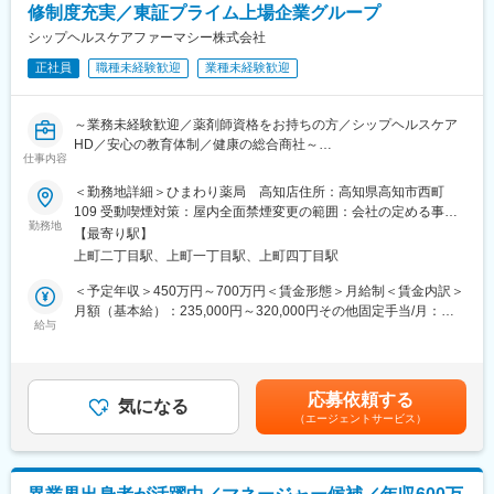
修制度充実／東証プライム上場企業グループ
シップヘルスケアファーマシー株式会社
正社員
職種未経験歓迎
業種未経験歓迎
～業務未経験歓迎／薬剤師資格をお持ちの方／シップヘルスケア
HD／安心の教育体制／健康の総合商社～
仕事内容
■仕事内容：
＜勤務地詳細＞ひまわり薬局 高知店住所：高知県高知市西町
処方監査、調剤、服薬支援、薬歴管理、在宅業務、OTC販売など
109 受動喫煙対策：屋内全面禁煙変更の範囲：会社の定める事業
勤務地
所
【最寄り駅】
■診療科目：
上町二丁目駅、上町一丁目駅、上町四丁目駅
一般内科／消化器内科／循環器内科／呼吸器内科／神経内科／脳
神経外科／整形外科／精神科・心療内科／眼科／耳鼻咽喉科／皮
＜予定年収＞450万円～700万円＜賃金形態＞月給制＜賃金内訳＞
膚科／泌尿器科／小児科
月額（基本給）：235,000円～320,000円その他固定手当/月：
給与
65,000円＜月給＞300,000円～385,000円＜昇給有無＞有＜残業手
■サービス形態：
当＞有＜給与補足＞■給与内訳：・基本給：235,000円～・薬剤師
調剤薬局／在宅サービス
手当：65,000円給与は前職・経験考慮し決定します。■昇給：年1
回（6月）■賞与：年2回（7月／12月）■決算賞与あり（業績によ
応募依頼する
■当社について：
気になる
り3月に支給）■研修認定薬剤師手当：5,000円賃金はあくまでも
（エージェントサービス）
保険薬局だけでなく、有料老人ホームや訪問看護ステーションな
目安の金額であり、選考を通じて上下する可能性があります。月
どを運営する、医療・介護・福祉の3本のビジネスの柱を持つ「健
給(月額)は固定手当を含めた表記です。
康の総合商社」です。東証プライム上場のシップヘルスケアホー
ルディングスのグループ企業でもあり、安定した環境の中で長く