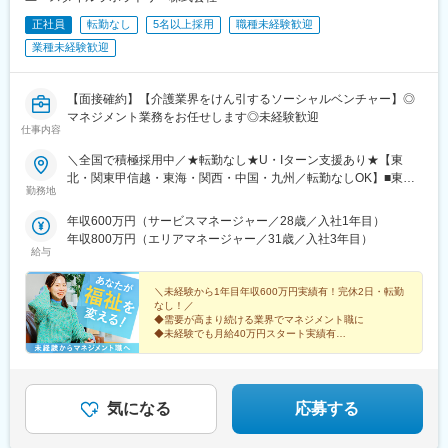
正社員
転勤なし
5名以上採用
職種未経験歓迎
業種未経験歓迎
【面接確約】【介護業界をけん引するソーシャルベンチャー】◎
マネジメント業務をお任せします◎未経験歓迎
仕事内容
＼全国で積極採用中／★転勤なし★U・Iターン支援あり★【東
北・関東甲信越・東海・関西・中国・九州／転勤なしOK】■東北
勤務地
／北海道、青森、岩手、宮城、山形、福島■関東甲信越／茨城、栃
木、群馬、埼玉、千葉、東京、神奈川、新潟、富山、山梨、長野■
年収600万円（サービスマネージャー／28歳／入社1年目）
東海／岐阜、静岡、愛知、三重■関西／滋賀、京都、大阪、兵庫、
年収800万円（エリアマネージャー／31歳／入社3年目）
奈良、和歌山■中国・四国／岡山、広島、山口、徳島、香川、愛
給与
媛、高知■九州／福岡、佐賀、長崎、熊本、大分、宮崎、鹿児島、
沖縄★【エリア勤務希望・移住希望の方優遇】：サポート制度も
＼未経験から1年目年収600万円実績有！完休2日・転勤
充実していますので、現在のお住まいに関わらずご希望をお知ら
なし！／
◆需要が高まり続ける業界でマネジメント職に
せください！☆『寮費無料プラン』あり（規定有）：下記勤務地
◆未経験でも月給40万円スタート実績有
希望・移住希望の方はお気軽にご相談ください！※【北海道】【東
◆30～40代の女性マネジャー多数活躍中
京都】【神奈川県】【新潟県】【三重県】【滋賀県】【沖縄県】
◆会社負担で資格取得可能
での勤務の場合★全国のご希望勤務地へU・Iターン可能・初期費
◆株式上場を目指す急成長ベンチャー
用会社負担等の移住支援あり（規定有）・U・Iターン転勤希望者
気になる
応募する
への1年間の支援あり（規定有）★江戸川・川崎・湘南・川越・香
川・徳島・青森にて新規事業所オープン！