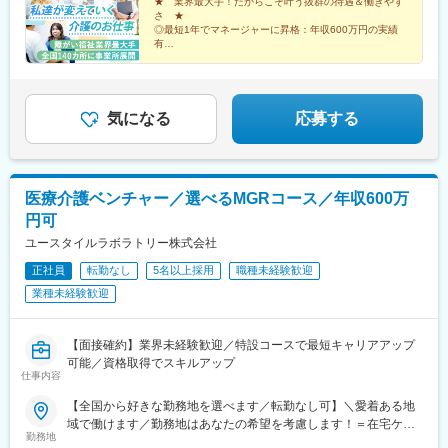
郡粕屋町／北九州市／久留米市／佐賀市／長崎市／熊本市／大分
★ 業界最大手！だからこそ叶う抜群の待遇＆働きやす
松江駅、備前西市駅、東福山駅、比治山橋駅、幡生駅、阿波富田
さ ★
市／宮崎市／鹿児島市／沖縄市※受動喫煙防止対策：敷地内禁煙※
駅、元山駅(香川県)、道後公園駅、知寄町二丁目駅、吉塚駅、柚須
◎最短1年でマネージャーに昇格：年収600万円の実績
駐車場あり！車、バイク、自転車などの通勤OK ※地域による※担
駅、木屋瀬駅、西鉄久留米駅、佐賀駅、茂里町駅、健軍町駅、大
有
当するご利用者のご自宅へ訪問していただきます。※ご希望をお伺
◎マネージャーへ昇格後は月給45万円以上可
分駅、宮崎駅、天文館通駅、古島駅、南平岸駅、新津田沼駅、志
◎残業ほぼなし／直行直帰OK！
いし、通いやすい範囲を考慮の上で訪問先を決定いたします！
村三丁目駅、権堂駅、新富町駅(富山県)、妙音通駅、谷町四丁目
駅、西宮駅(ＪＲ線)、新大宮駅、南区役所前駅、道後温泉駅、馬出
九大病院前駅、新木屋瀬駅、スタジアムシティノース駅、いづろ
気になる
応募する
通駅、長野駅、丸の内駅(富山県)、呼続駅、市役所前駅(広島県)、
浦上駅、甲東中学校前駅
医療介護ベンチャー／選べるMGRコース／年収600万
円可
ユースタイルラボラトリー株式会社
正社員
転勤なし
5名以上採用
職種未経験歓迎
業種未経験歓迎
【面接確約】業界未経験歓迎／特設コースで最短キャリアアップ
可能／資格取得でスキルアップ
仕事内容
【全国から好きな勤務地を選べます／転勤なし可】＼愛着ある地
域で働けます／勤務地はあなたの希望を考慮します！＝在宅ケア
勤務地
事業＝【1／全国マネージャーコース】☆早期キャリアアップした