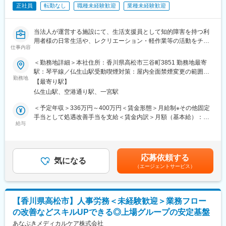
った時に、誰かに助けを求める方法が分からないことがありま
正社員
転勤なし
職種未経験歓迎
業種未経験歓迎
す。この時に「出来ない」と決めてしまうのではなく「やり方が
分からないだけかな？」と考え、「こうすればいいよ」と利用者
様に寄り添っていくことが当法人の基本理念です。
当法人が運営する施設にて、生活支援員として知的障害を持つ利
用者様の日常生活や、レクリエーション・軽作業等の活動をチー
■入職後の流れ
仕事内容
ムで支えて頂きます。
当法人の理念や支援方針をご理解いただいた後、現場で先輩スタ
＜勤務地詳細＞本社住所：香川県高松市三谷町3851 勤務地最寄
ッフと一緒に支援業務を行い、1日の業務の流れを覚えます。先輩
■業務内容：
駅：琴平線／仏生山駅受動喫煙対策：屋内全面禁煙変更の範囲：
スタッフの丁寧な業務指導のもと、一緒に支援業務を繰り返して
・生活の支援
勤務地
会社の定める事業所
いき、徐々に支援業務をお任せしていきます。一通りの支援業務
【最寄り駅】
起床、着替え、食事、排せつ、入浴、就寝など、必要に応じて見
に慣れたら独り立ちですが、もし不安があれば研修期間を延長す
仏生山駅、空港通り駅、一宮駅
守り、声掛け、介助を行います。（排せつや入浴は自立に向けた
ることもできます。また、職員研修で、利用者様への支援技術や
継続的な支援により、多くの利用者様は見守りや声掛けの支援の
＜予定年収＞336万円～400万円＜賃金形態＞月給制※その他固定
救命救急知識などを幅広く学ぶことができ、スキルアップができ
みとなっています。）
手当として処遇改善手当を支給＜賃金内訳＞月額（基本給）：
ます。
・レクリエーション・軽作業の支援
給与
185,100円～214,000円その他固定手当/月：20,000円＜月給＞
音楽を使った活動、卓球、バドミントンなどの活動を通して体力
205,100円～234,000円＜昇給有無＞有＜残業手当＞有＜給与補足
■組織について
づくりや健康管理、楽しんで生活できるように、必要に応じて見
＞※上記は目安であり、選考を通じて最終決定■賞与（年2回:昨年
20代から70代までの幅広い年齢の方が活躍されており、入職され
守り、声掛け、介助を行います。また、社会参加や貢献活動を目
実績4カ月分）■その他手当・夜勤手当（5,000円/回）・宿直手当
た方のほとんどは、福祉の仕事が未経験のスタートです。現場で
応募依頼する
的とした、エコポットの作成、ケーブルの配線作業、段ボールの
気になる
（4,000円/回）・特殊業務手当（業務の改善や向上に対し支給：
困ったことがあれば、支給される携帯電話で常駐している先輩ス
（エージェントサービス）
箱折り作業についても同様に支援を実施します。
4,000～10,000円）・資格手当（社会福祉士、介護福祉士、精神
タッフにいつでも相談ができます。また、職場全体で情報の共
※シフト制のため個人の休みたい日を希望休として設定できます
保健福祉士等）賃金はあくまでも目安の金額であり、選考を通じ
有、方針の決定を行っており、毎月の職員会議で事前に意見徴収
（99％希望が叶います）
て上下する可能性があります。月給(月額)は固定手当を含めた表記
をしていますので、自分の意見や考えを同僚や先輩に伝えやすい
■大切にしていること
です。
環境です。
【香川県高松市】人事労務＜未経験歓迎＞業務フロー
利用者様は、私たちが普段当たり前にしている生活や仕事でも、
の改善などスキルUPできる◎上場グループの安定基盤
難しく感じることがあります。また、そのような困った状況にな
変更の範囲：会社の定める業務
った時に、誰かに助けを求める方法が分からないことがありま
あなぶきメディカルケア株式会社