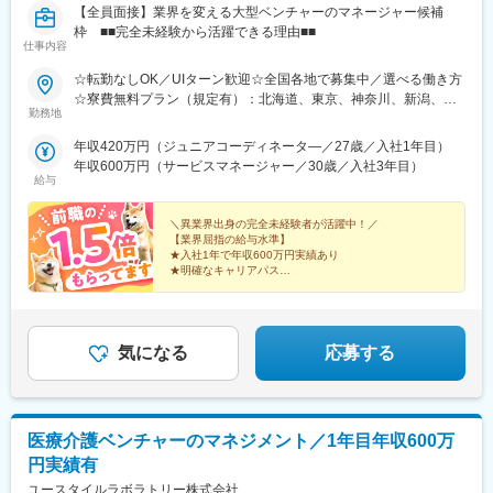
【全員面接】業界を変える大型ベンチャーのマネージャー候補
前駅、西松本駅、市役所前駅(長野県)、岐阜駅、新静岡駅、浜松
枠 ■■完全未経験から活躍できる理由■■
駅、近鉄名古屋駅、千種駅、東別院駅、近鉄四日市駅、大津駅、
仕事内容
祇園四条駅、西院駅(京福線)、伏見桃山駅、丸太町駅(京都市営)、
天王寺駅前駅、福島駅(大阪環状線)、西中島南方駅、ＪＲ淡路駅、
☆転勤なしOK／UIターン歓迎☆全国各地で募集中／選べる働き方
昭和町駅(大阪府)、枚方公園駅、大阪ビジネスパーク駅、本町駅、
☆寮費無料プラン（規定有）：北海道、東京、神奈川、新潟、三
勤務地
貿易センター駅、神戸三宮駅(阪急・神戸高速)、山陽姫路駅、阪神
重、滋賀、沖縄☆マイカー通勤手当有【1／地元マネージャーコー
国道駅、三田本町駅、三宮駅(神戸新交通)、王寺駅、岡山駅、倉敷
ス】◇地元採用・転勤なし可■東北／北海道、青森、岩手、宮城、
年収420万円（ジュニアコーディネータ―／27歳／入社1年目）
駅、横川駅、的場町駅、高松駅(香川県)、西鉄福岡駅、祇園駅(福
山形、福島■関東甲信越／茨城、栃木、群馬、埼玉、千葉、東京、
年収600万円（サービスマネージャー／30歳／入社3年目）
岡県)、平和通駅、黒崎駅前駅、長崎駅前駅、通町筋駅、新水前寺
神奈川、新潟、富山、山梨、長野■東海／岐阜、静岡、愛知、三重
給与
駅、熊本駅、鹿児島中央駅前駅、美栄橋駅、西４丁目駅、北１２
■関西／滋賀、京都、大阪、兵庫、奈良、和歌山■中国・四国／岡
条駅、仙台駅、仙台駅(地下鉄)、川越市駅、新千葉駅、栄町駅(千
山、広島、山口、徳島、香川、愛媛、高知■九州／福岡、佐賀、長
＼異業界出身の完全未経験者が活躍中！／
葉県)、京成八幡駅、末広町駅(東京都)、府中競馬正門前駅、馬車
崎、熊本、大分、宮崎、鹿児島、沖縄☆江戸川・川崎・湘南・川
【業界屈指の給与水準】
道駅、梶が谷駅、反町駅、電鉄富山駅・エスタ前駅、北松本駅、
★入社1年で年収600万円実績あり
越・香川・徳島・青森・多摩川にて新規オープン★別事業へのキ
★明確なキャリアパス
日吉町駅、第一通り駅、太閤通駅、車道駅、四日市駅、びわ湖浜
ャリアチェンジによる昇格可能☆ページ下部「勤務地の一例」も
★介護経験ゼロからマネージャー輩出
大津駅、大宮駅(京都府)、清水五条駅、西大路三条駅、桃山駅、阿
ご参照ください【2／全国マネージャーコース】◆全国募集／引越
★資格取得費用は会社負担
倍野駅(地下鉄)、西梅田駅、南方駅(大阪府)、美章園駅、京橋駅(大
し手当・社宅◆入社半年の養成期間中は東京・神奈川・埼玉／所
★完全週休2日／転勤なし・UIターン可
阪府)、長堀橋駅、西川緑道公園駅、横川駅(広島県)、猿猴橋町
在地はHP参照⇒養成期間後の勤務地は現在お住まいの地域又はジ
気になる
応募する
駅、片原町駅(香川県)、市役所前駅(愛媛県)、中洲川端駅、天神南
ェネラルマネージャーと相談の上決定◆引越し手当支給・家賃無
駅、西黒崎駅、旦過駅、長崎駅(長崎県)、九品寺交差点駅、国府駅
料の借り上げ社宅提供☆早期キャリアアップしたい方に最適なポ
(熊本県)、祇園橋駅、加治屋町駅、鹿児島中央駅、旭橋駅
ジション
医療介護ベンチャーのマネジメント／1年目年収600万
円実績有
ユースタイルラボラトリー株式会社