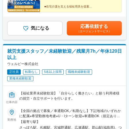
県（福井市）■関西■・大阪府・兵庫県（神戸市／尼崎市／姫路
駅、本山駅(愛知県)、土橋駅(愛知県)、市役所前駅(愛知県)、岩倉
・短期入所事業／日中一時支援事業
市）・京都府（京都市）・奈良県（奈良市／天理市）・滋賀県
駅(愛知県)、静岡駅、大岡駅(静岡県)、富士駅、藤枝駅、天竜川
■在宅介護を支える福祉用具を提案
・地域生活支援拠点事業
（大津市／彦根市）・和歌山県（和歌山市／田辺市）■中国■・広
■仲間と高め合えるチーム制
駅、細畑駅、中川原駅、安茂里駅、酒折駅、西金沢駅、南富山
■成果・意欲次第で早期キャリアアップ
島県（広島市）・岡山県（岡山市）■四国■・香川県（高松市）■
駅、新福井駅、蒲生四丁目駅、萱島駅、弁天町駅、長田駅(大阪
■フレックス＆年休120日以上
九州■・福岡県（福岡市）
府)、新金岡駅、藤井寺駅、東部市場前駅、南吹田駅、大開駅、立
■20～30代活躍中
応募依頼する
花駅、飾磨駅、竹田駅(京都府)、北山駅(京都府)、上桂駅、前栽
気になる
（エージェントサービス）
駅、尼ケ辻駅、瀬田駅(滋賀県)、ひこね芹川駅、六十谷駅、紀伊新
庄駅、福島町駅、大元駅、沖松島駅、大橋駅(福岡県)、赤羽橋駅、
松原駅(東京都)、栄町駅(東京都)、阿佐ケ谷駅、西早稲田駅、小菅
駅、布田駅、港南中央駅、矢部駅、川越市駅、市川真間駅、本笠
就労支援スタッフ／未経験歓迎／残業月7h／年休120日
寺駅、名古屋大学駅、札木駅、鴫野駅、高鷲駅、新開地駅、西観
以上
音町駅、木太町駅、芝公園駅、荒川車庫前駅、川越駅、東山公園
駅(愛知県)、豊橋公園前駅、上沢駅
ウェルビー株式会社
正社員
転勤なし
5名以上採用
職種未経験歓迎
業種未経験歓迎
【福祉業界未経験歓迎】「自分らしく働きたい」と願う利用者様
の就労・自立サポートを行います。
仕事内容
【全国の拠点で募集／車通勤OK／転勤なし】下記地域のいずれか
に配属※希望勤務地考慮※U・Iターン歓迎※車通勤OK（規定あり）
勤務地
■北海道・東北北海道、宮城、福島■関東茨城、栃木、群馬、埼
【最寄り駅】
玉、千葉、東京、神奈川 ■中部新潟、富山、石川、長野、岐阜、
さっぽろ駅、札幌駅、宮城野通駅、広瀬通駅、郡山駅(福島県)、つ