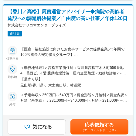
と、正しい商品知識が求められます。
■評価制度
＜ケプロコア営業部＞
各グレードごとにスキル項目を設定。売上目標の達成率だけでは
【香川／高松】厨房運営アドバイザー◆病院や高齢者
在宅介護用ベッドを、卸事業者や福祉用具レンタル事業者に販売
なくプロセスも評価。顧客への向き合い方や提案力がキャリアに
施設への課題解決提案／自由度の高い仕事／年休120日
します。ケアマネジャーや介護ショップの方に、ベッドのデモン
直結。
ストレーション等も行ない、在宅介護用ベッドの正しい使い方の
株式会社ナリコマエンタープライズ
知識を広めます。
■キャリアパス
正社員
※どちらかに配属
未経験から2年でリーダー、9年で複数営業所を統括するブロック
長など、営業としてのスキルアップだけでなく、マネジメントへ
■業務の特徴：
のチャレンジも可能。
【医療・福祉施設に向けたお食事サービスの提供企業／5年間で
・医療・介護ベッドの導入においては、実演デモを通じた提案型
160％成長の安定優良グループ】
営業を行い、現場に即した使い方や価値を伝えていきます。
仕事内容
変更の範囲：会社の定める業務
・製品の安全性・機能性・独自性などを踏まえた付加価値提案型
■業務概要：
＜勤務地詳細1＞高松営業所住所：香川県高松市木太町559番地
の営業スタイルで、やりがいの大きい仕事です。
高齢者施設・病院を定期訪問し、下記のような厨房運営の課題解
4 葛西ビル1階 受動喫煙対策：屋内全面禁煙＜勤務地詳細2＞研
・顧客ごとに異なるニーズや関係性に応じて提案を組み立てるた
決、アドバイスを行います。
勤務地
修所（岡山）住所：岡山県 受動喫煙対策：屋内全面禁煙＜勤務地
め、戦略的に商談を進める面白さも魅力です。
【最寄り駅】
・人材不足
詳細3＞研修所（香川）住所：香川県 受動喫煙対策：屋内全面禁
・営業エリアは基本的に支店近郊が中心で、外勤時は直行直帰も
元山駅(香川県)、木太東口駅、林道駅
・献立に関するお悩み
煙
可能なため、自身でスケジュールを調整しながら働くことができ
・栄養観点のお悩み
＜予定年収＞350万円～540万円＜賃金形態＞月給制＜賃金内訳＞
ます。
・給食、食事のご要望
月額（基本給）：231,000円～340,000円＜月給＞231,000円～
・厨房内スタッフの育成
給与
340,000円＜昇給有無＞有＜残業手当＞有＜給与補足＞※入社時基
■入社後の流れ：
※担当エリア：香川県全域をエリア別で担当いただく予定です。
本給は経験やスキルを面接で評価し社内等級制度に基づいて決定■
約3週間の導入研修を実施し、企業理解や製品知識のインプット、
賞与：年2回（6月・12月）※過去実績：2ヵ月分程度■報奨金：年2
工場研修、営業同行などを通じて基礎を習得していただきます。
■課題例：
回（6月・12月）※半期ごとの会社利益を原資に個人業績に応じて
その後、配属先にてOJTを中心に実務経験を積みながら、入社後3
応募依頼する
◎人員不足で、調理が追い付かない状態になっている
気になる
配分※募集職種・等級における報奨金額平均34.5万円（2023年
～6か月を目安に担当を持ち、営業として独り立ちしていただくイ
（エージェントサービス）
→厨房視察により、業務工程やスタッフのシフトを改めて確認
度）■昇給：年1回（4月）賃金はあくまでも目安の金額であり、
メージです。