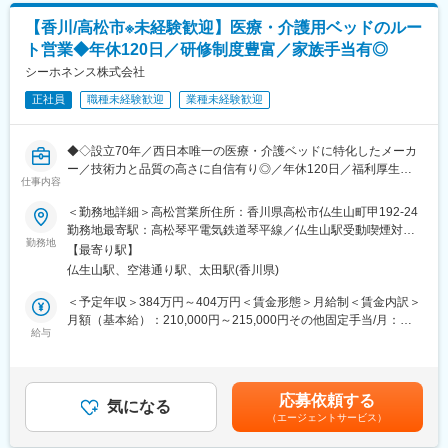
【香川/高松市※未経験歓迎】医療・介護用ベッドのルー
■業務詳細
ト営業◆年休120日／研修制度豊富／家族手当有◎
・既存顧客のケアマネ（約40～50名）への定期フォローを中心
に、信頼関係を深めながら潜在ニーズを発掘
シーホネンス株式会社
・利用者宅への訪問を通じて介護用品の使用状況を確認し、ケア
正社員
職種未経験歓迎
業種未経験歓迎
マネへ最適な改善提案を実施
・地域の居宅介護支援事業所などへ訪問し、紹介・反響を元に新
規のケアマネ（5～10名）を開拓
◆◇設立70年／西日本唯一の医療・介護ベッドに特化したメーカ
ー／技術力と品質の高さに自信有り◎／年休120日／福利厚生充
■働き方の魅力
仕事内容
実◆◇
・年休120日以上（基本土日祝休）／残業月20H／有給消化は
＜勤務地詳細＞高松営業所住所：香川県高松市仏生山町甲192-24
60％以上
■業務詳細：
勤務地最寄駅：高松琴平電気鉄道琴平線／仏生山駅受動喫煙対
⇒月に1～3回程度で土日祝の出勤はありますが、平日に100％振
医療・介護用ベッドを扱う同社にて、法人営業をお任せ致しま
勤務地
策：屋内全面禁煙変更の範囲：会社の定める事業所
休を取得しています。
【最寄り駅】
す。
⇒チームで代理対応をするため、休日対応は発生しません。
仏生山駅、空港通り駅、太田駅(香川県)
既存関係を基盤とした、関係構築型のルート営業が中心です。長
⇒休日はPCの持ち帰りは不可、社用携帯も転送することが義務付
期的な信頼関係を築きながら、顧客に最適な製品提案を行ってい
＜予定年収＞384万円～404万円＜賃金形態＞月給制＜賃金内訳＞
けられています。
ただきます。
月額（基本給）：210,000円～215,000円その他固定手当/月：
給与
20,000円固定残業手当/月：20,000円～30,000円（固定残業時間
■フォロー体制
＜シーホネンスベッド営業部＞
11時間0分/月）超過した時間外労働の残業手当は追加支給＜月給
＜集合研修＞入社後は全国の同期入社者と5日間の集合研修
医療用ベッド担当部署で、主に病院、老人ホーム等に販売しま
＞250,000円～265,000円（一律手当を含む）＜昇給有無＞有＜残
＜ひとり立ちガイドブック＞成長支援プログラムで、所長や先輩
す。販売会社（代理店）と同行して促進活動を行う場合もありま
業手当＞有＜給与補足＞※経験・能力・期待度等を総合的に考慮し
と密なコミュニケーションを行いながら段階を踏んでスキルUP
応募依頼する
す。
気になる
て決定します。■昇給：年1回■賞与：年2回賃金はあくまでも目安
＜OJT＞所長や先輩だけではなく、本部スタッフによる定期面談
（エージェントサービス）
ベッドだけでなく、病院用の家具・備品等も取扱い、患者の療養
の金額であり、選考を通じて上下する可能性があります。月給(月
など入社後もしっかりフォロー
環境を快適にするために各種提案を行います。医療に対する理解
額)は固定手当を含めた表記です。