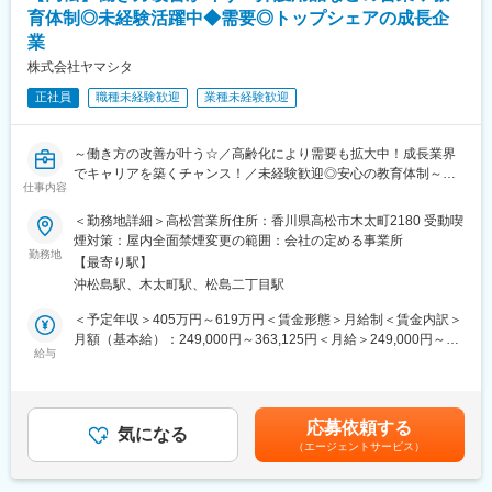
【レンタル終了時】返却受付の事務処理、月末月初は請求書チェ
■企業の特徴/魅力
育体制◎未経験活躍中◆需要◎トップシェアの成長企
ック
上場グループの一員として安定した経営基盤を持ち、社員が働き
業
◎上記他、勤怠管理・小口現金処理といった事務所内の庶務も担
やすく成長できる環境を大切にしています。
当いただきます。ご来社のお客様対応としてのフロント業務や、
株式会社ヤマシタ
時には倉庫内で福祉用具をピックアップするなど、いわゆるデス
変更の範囲：会社の定める業務
正社員
職種未経験歓迎
業種未経験歓迎
クワークのみの事務職とは異なります。
◎人と接していきたい方、単調な仕事ではなく動きのある事務職
を求める方に適職の事務職です。
～働き方の改善が叶う☆／高齢化により需要も拡大中！成長業界
でキャリアを築くチャンス！／未経験歓迎◎安心の教育体制～
■企業の特徴・魅力：
仕事内容
◇アパレル店長や携帯ショップ店員など、他業界からの入社が7
パラマウントベッドホールディングス100％出資会社です。進展
割！充実の研修制度
する超高齢化社会に必要不可欠な社会貢献性の高い事業を行って
＜勤務地詳細＞高松営業所住所：香川県高松市木太町2180 受動喫
◇生成AIを活用し再現性の高い営業が可能！チーム制で働きやす
おり、医療・介護に関わる全ての人が安心できる快適なヘルスケ
煙対策：屋内全面禁煙変更の範囲：会社の定める事業所
く、且つ質の高いサービスを提供
勤務地
ア環境の創造をテーマに事業を展開しています。
【最寄り駅】
◇成果とプロセスが評価される明確な評価制度あり！最大年４回
沖松島駅、木太町駅、松島二丁目駅
の昇進・昇格制度により、スピード感をもったキャリア形成も可
変更の範囲：会社の定める業務
能
＜予定年収＞405万円～619万円＜賃金形態＞月給制＜賃金内訳＞
◇業界トップ級シェア！売上も右肩上がり。2030年に業界No.1に
月額（基本給）：249,000円～363,125円＜月給＞249,000円～
なることを目指して全国で増員募集
給与
363,125円＜昇給有無＞有＜残業手当＞有＜給与補足＞※給与はス
キル・経験を考慮して決定します。■昇給：年1回（4月）■賞与：
■業務概要
年2回（6月、12月）■モデル年収・営業リーダー：入社3年目625
介護用品等の提供を行うケアマネージャー（ケアマネ）に対し
万（月給36万＋賞与＋諸手当）・所長：入社5年目760万（月給44
応募依頼する
て、課題解決のための提案をお任せ。
気になる
万＋賞与＋諸手当）賃金はあくまでも目安の金額であり、選考を
（エージェントサービス）
ケアマネや実際に介護用品を使用する個人のお客様との信頼関係
通じて上下する可能性があります。月給(月額)は固定手当を含めた
を構築していただき、顧客も気づいていないニーズを発掘してい
表記です。
ただきます。