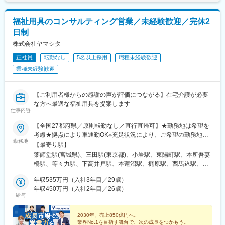
（年収1,500万円も可能）へステップアップしていくことができま
〇イノベーティブな企画・取り組みなどを通じてブランディング
るようになっていただく想定です。
す！ぜひチャレンジしてください！賃金はあくまでも目安の金額
の強化
・3年後…既存顧客の決裁者との関係性構築、新規営業の同行で営
であり、選考を通じて上下する可能性があります。月給(月額)は固
福祉用具のコンサルティング営業／未経験歓迎／完休2
業のお手伝いができるよになっていただきます。管理職を目指
定手当を含めた表記です。
■魅力：
日制
し、後輩の育成ができるスキルレベルで仕事をしてもらえるよう
【上位職へステップアップできます！】
株式会社ヤマシタ
になっていただく想定です。
5施設程度の施設を管理する『エリアマネージャー』（月給50万
円～）
正社員
転勤なし
5名以上採用
職種未経験歓迎
変更の範囲：限定なし
↓
業種未経験歓迎
事業部門の責任者やグループ内の経営を担う『シニアマネージャ
ー』（年収1,500万円も可能）
へステップアップしていくことができます！ぜひチャレンジして
【ご利用者様からの感謝の声が評価につながる】在宅介護が必要
ください！
な方へ最適な福祉用具を提案します
仕事内容
■事業内容：
【全国27都府県／原則転勤なし／直行直帰可】★勤務地は希望を
「障がい福祉サービスの新しい風を創る」というミッションを掲
考慮★拠点により車通勤OK※充足状況により、ご希望の勤務地で
げ、「Innovation」と「Novel」を融合させた先進的なアプローチ
勤務地
の募集が終了している場合があります。※転居を伴う転勤の有無
【最寄り駅】
と温かみのある支援を両立させることで、新しい福祉サービスを
は、半年ごとに希望を伺い、選択いただけます。■東北■・宮城県
薬師堂駅(宮城県)、三田駅(東京都)、小岩駅、東陽町駅、本所吾妻
展開しております。
（仙台市）■関東■・東京都（東京23区など）・神奈川県（横浜市
橋駅、等々力駅、下高井戸駅、本蓮沼駅、梶原駅、西馬込駅、練
・相談支援事業
など）・埼玉県（さいたま市など）・千葉県（千葉市など）・茨
馬高野台駅、南阿佐ケ谷駅、高田馬場駅、綾瀬駅、西国分寺駅、
・居宅介護支援事業
城県（水戸市）・栃木県（宇都宮市／足利市）・群馬県（前橋
年収535万円（入社3年目／29歳）
調布駅、田無駅、新横浜駅、上大岡駅、二俣川駅、武蔵新城駅、
・児童発達支援事業
市）■東海■・愛知県（名古屋市／豊田市／豊橋市／小牧市）・静
年収450万円（入社2年目／26歳）
鷺沼駅、湘南深沢駅、淵野辺駅、南林間駅、南浦和駅、大宮駅(埼
・放課後等デイサービス
給与
岡県（静岡市／浜松市／沼津市／焼津市／富士市）・岐阜県（岐
玉県)、北上尾駅、本川越駅、鎌ケ谷大仏駅、二俣新町駅、北柏
・生活介護事業
阜市）・三重県（四日市市）■信越・北陸■・長野県（長野市）・
駅、おゆみ野駅、市川駅、動物公園駅、常陸青柳駅、駅東公園前
・就労継続支援事業
山梨県（甲府市）・石川県（金沢市）・富山県（富山市）・福井
2030年、売上850億円へ。
駅、足利駅、前橋大島駅、黄金駅(愛知県)、黒川駅(愛知県)、笠寺
・共同生活援助事業
業界No.1を目指す舞台で、次の成長をつかもう。