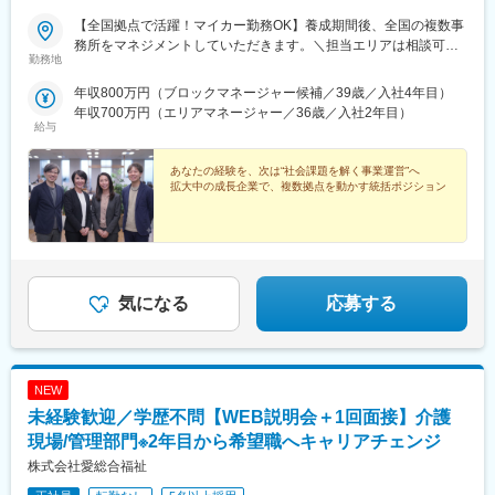
【全国拠点で活躍！マイカー勤務OK】養成期間後、全国の複数事
務所をマネジメントしていただきます。＼担当エリアは相談可
勤務地
能！／近隣エリアまたは全国から好きなエリアを相談できます！
《養成期間中の勤務地》現在は東京、横浜、埼玉、福岡の事業所
年収800万円（ブロックマネージャー候補／39歳／入社4年目）
で行っていますが、ご希望に合わせて、お住まいのエリアで行う
年収700万円（エリアマネージャー／36歳／入社2年目）
ことも可能です。また社宅の利用もできますので、ご面接時にお
給与
気軽にご相談ください。《養成期間後の勤務地》全国47都道府県
が対象※現在お住まいの地域又はジェネラルマネージャーと相談の
あなたの経験を、次は“社会課題を解く事業運営”へ
上決定《配属事業部について》障害福祉事業では「重度訪問介
拡大中の成長企業で、複数拠点を動かす統括ポジション
護」と「グループホーム」、高齢者事業では「訪問介護事業」を
展開しています。配属に関しては、適性や条件等に応じて、配属
の事業部を決定。あなたの適性や能力を活かせる適切な部署でご
活躍いただきます。※入社後のキャリアチェンジも可能です。気に
なる点はご相談ください。☆引越し手当支給・借り上げ社宅提供
気になる
応募する
あり（無料）
NEW
未経験歓迎／学歴不問【WEB説明会＋1回面接】介護
現場/管理部門※2年目から希望職へキャリアチェンジ
株式会社愛総合福祉