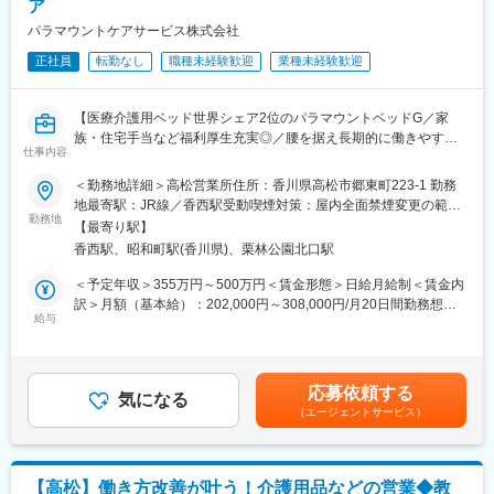
ア
■扱うサービス
パラマウントケアサービス株式会社
社員のライフサイクル全般に関わる人事・労務管理を中心に、採
正社員
転勤なし
職種未経験歓迎
業種未経験歓迎
用・評価等もサポートします。
■組織構成
【医療介護用ベッド世界シェア2位のパラマウントベッドG／家
当社はあなぶき興産グループの一員として安定基盤を持ち、各部
族・住宅手当など福利厚生充実◎／腰を据え長期的に働きやすい
署と連携しながら業務を進めます。
仕事内容
職場環境／月1回の土曜出勤で基本週休2日】
■業務の魅力
＜勤務地詳細＞高松営業所住所：香川県高松市郷東町223-1 勤務
■業務内容：
人事労務の幅広い経験を積みながら、業務改善や効率化にも積極
地最寄駅：JR線／香西駅受動喫煙対策：屋内全面禁煙変更の範
介護用ベッド・車いす・歩行器等の福祉用具を、お客様である介
勤務地
的に関われ、組織運営の根幹を担えます。
囲：会社の定める事業所
【最寄り駅】
護ショップにレンタルする際の事務作業全般をご担当いただきま
香西駅、昭和町駅(香川県)、栗林公園北口駅
す。
■教育体制
・レンタル注文受付及び返却受付 それに伴うシステム入力
社内研修やOJT、資格取得支援制度（最大10万円補助）など成長
＜予定年収＞355万円～500万円＜賃金形態＞日給月給制＜賃金内
・伝票作成（社内システム使用）
を手厚く支援します。
訳＞月額（基本給）：202,000円～308,000円/月20日間勤務想定
・納期調整、配送スケジュール管理
給与
＜想定月額＞202,000円～308,000円＜昇給有無＞有＜残業手当＞
・請求書チェック
■就業環境
有＜給与補足＞※上記年収は残業時間25h/月を含む想定金額です。
・勤怠管理、用度品発注などの拠点内庶務
年間休日約120日・土日祝休み。残業代は1分単位支給、福利厚生
■賞与：年2回■昇給：年1回賃金はあくまでも目安の金額であり、
・電話応対、来客応対（茶菓接遇含む）
や育児給付金制度も充実しています。
選考を通じて上下する可能性があります。月給(月額)は固定手当を
応募依頼する
気になる
含めた表記です。
（エージェントサービス）
■ポジション概要：
■想定されるキャリアパス
◎メイン業務の流れ
基幹業務を通じて労務管理の専門性を高め、将来的な管理職や人
【レンタル開始時】電話/FAXで注文を受ける→システム上で在庫
事領域全体へのステップアップが可能です。
確認→商品手配・出荷処理・伝票作成・納期管理
【高松】働き方改善が叶う！介護用品などの営業◆教