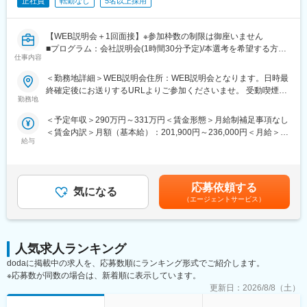
正社員
転勤なし
5名以上採用
【WEB説明会＋1回面接】※参加枠数の制限は御座いません
■プログラム：会社説明会(1時間30分予定)/本選考を希望する方は
仕事内容
説明会の中で日程調整を実施。希望しない方は、ご退席いただい
て構いません。（後日の面接調整も可能です）
＜勤務地詳細＞WEB説明会住所：WEB説明会となります。日時最
■補足：本求人に応募後、選考会予約が出来ましたら、WEB会議
終確定後にお送りするURLよりご参加くださいませ。 受動喫煙対
参加用のURL・詳細情報をお送り致します。
勤務地
策：屋内全面禁煙
※応募時に参加可能日をお知らせ頂けるとスムーズに予約が進みま
＜予定年収＞290万円～331万円＜賃金形態＞月給制補足事項なし
す
＜賃金内訳＞月額（基本給）：201,900円～236,000円＜月給＞
■日時：月・木／13:30～15:00
給与
201,900円～236,000円＜昇給有無＞有＜残業手当＞有＜給与補足
＞※記載の年収は初年度のものです。2年目昇給あり。※記載の年
【企業・求人内容】
収は夜勤手当：1回5,000円の月6回分を含んだ金額となります。■
■業務の概要：同ポジションは、総合職社員として様々な部門のス
小規模多機能型居宅介護での勤務のみ、別途で送迎手当：10,000/
ペシャリストとして活躍する、幹部候補人材となることが期待さ
応募依頼する
気になる
月を支給賃金はあくまでも目安の金額であり、選考を通じて上下
れます。入社後1年間は、同社の介護施設において、お客様の日常
（エージェントサービス）
する可能性があります。月給(月額)は固定手当を含めた表記です。
生活中のサポート全般を担当いただきます。※雇用形態：無期正社
員
■業務の詳細：実務業務と並行して実務者研修資格の取得のための
学校に通います。年に４回程度、本社の社員と面談をする中でご
人気求人ランキング
自身の2年目以降のキャリアアプランを立て、ご希望も踏まえなが
dodaに掲載中の求人を、応募数順にランキング形式でご紹介します。
ら、2年目以降の職種（施設 or 本社）が決定します。本社勤務に
※応募数が同数の場合は、新着順に表示しています。
なりますと、経理、総務、人事など事務系の仕事が中心になりま
更新日：
2026/8/8（土）
す。また、一度本社帰任した後でも、希望すれば現場復帰も可能