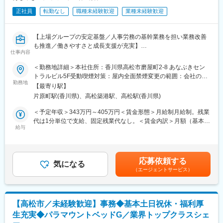
す。この時に「出来ない」と決めてしまうのではなく「やり方が
正社員
転勤なし
職種未経験歓迎
業種未経験歓迎
分からないだけかな？」と考え、「こうすればいいよ」と利用者
様に寄り添っていくことが当法人の基本理念です。
■入職後の流れ
【上場グループの安定基盤／人事労務の基幹業務を担い業務改善
当法人の理念や支援方針をご理解いただいた後、現場で先輩スタ
も推進／働きやすさと成長支援が充実】
ッフと一緒に支援業務を行い、1日の業務の流れを覚えます。先輩
仕事内容
■業務概要
スタッフの丁寧な業務指導のもと、一緒に支援業務を繰り返して
当社本社にて、人事労務担当として社員の入退社管理や給与計算
＜勤務地詳細＞本社住所：香川県高松市磨屋町2-8 あなぶきセン
いき、徐々に支援業務をお任せしていきます。一通りの支援業務
など労務業務全般を幅広くご担当いただきます。正確な定型業務
トラルビル5F受動喫煙対策：屋内全面禁煙変更の範囲：会社の定
に慣れたら独り立ちですが、もし不安があれば研修期間を延長す
の運用のみならず、現行業務フローの見直しや改善・効率化にも
勤務地
める事業所
ることもできます。また、職員研修で、利用者様への支援技術や
【最寄り駅】
主体的に取り組み、より良い組織づくりに貢献いただくポジショ
救命救急知識などを幅広く学ぶことができ、スキルアップができ
片原町駅(香川県)、高松築港駅、高松駅(香川県)
ンです。採用事務サポートや外国人社員管理など、幅広い業務も
ます。
お任せします。
＜予定年収＞343万円～405万円＜賃金形態＞月給制月給制。残業
■組織について
代は1分単位で支給、固定残業代なし。＜賃金内訳＞月額（基本
20代から70代までの幅広い年齢の方が活躍されており、入職され
■業務詳細
給与
給）：225,000円～258,000円＜月給＞225,000円～258,000円＜
た方のほとんどは、福祉の仕事が未経験のスタートです。現場で
・社員の入退社手続きや勤怠管理
昇給有無＞有＜残業手当＞有賃金はあくまでも目安の金額であ
困ったことがあれば、支給される携帯電話で常駐している先輩ス
・有期雇用社員の契約更新手続き
り、選考を通じて上下する可能性があります。月給(月額)は固定手
タッフにいつでも相談ができます。また、職場全体で情報の共
・給与データや退職金の計算、給与関連の事務
当を含めた表記です。
有、方針の決定を行っており、毎月の職員会議で事前に意見徴収
応募依頼する
・人事異動ログや組織図の管理・更新
気になる
をしていますので、自分の意見や考えを同僚や先輩に伝えやすい
（エージェントサービス）
・社会保険各種手続きや36協定など労務管理事務
環境です。
・社内規程の管理
・採用補助（応募者管理・問い合わせ対応、求人作成など）
変更の範囲：会社の定める業務
・外国人社員の在留カード管理
【高松市／未経験歓迎】事務◆基本土日祝休・福利厚
・評価業務の補助
生充実◆パラマウントベッドG／業界トップクラスシェ
・その他、各種事務業務