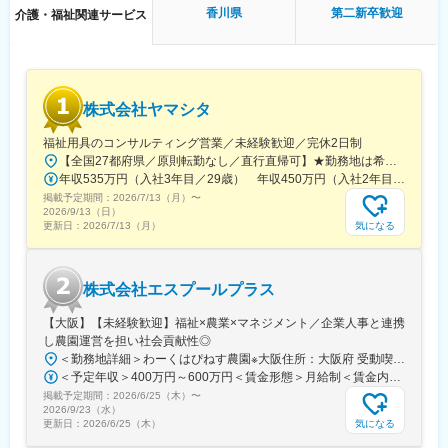
です。
香川県
第二新卒歓迎
介護・福祉関連サービス
■就業環境：残業はほぼなし、休みもしっかり取得できるため非常
に働きやすい環境が整っております。定着率も高く実際にここ3年
間で入社した新卒の離職率は6％と非常に低い数値です。また配属
先は現在のご住所から考慮し決定いたします。
■研修制度：入社後1週間、本社で研修を行います。その後の配属
株式会社ヤマシタ
先においても、国家資格をもった先輩社員によるマンツーマンの
OJTを行いながら実務を覚えて頂きます。技術はすぐに身に付き
福祉用具のコンサルティング営業／未経験歓迎／完休2日制
ます。さらにレベルアップしたい方には外部の研修にも100％会
【全国27都府県／原則転勤なし／直行直帰可】★勤務地は希望を考慮★拠点により車通勤OK※充足状況により、ご希望の勤務地での募集が終了している場合があります。※転居を伴う転勤の有無は、半年ごとに希望を伺い、選択いただけます。■東北■・宮城県（仙台市）■関東■・東京都（東京23区など）・神奈川県（横浜市など）・埼玉県（さいたま市など）・千葉県（千葉市など）・茨城県（水戸市）・栃木県（宇都宮市／足利市）・群馬県（前橋市）■東海■・愛知県（名古屋市／豊田市／豊橋市／小牧市）・静岡県（静岡市／浜松市／沼津市／焼津市／富士市）・岐阜県（岐阜市）・三重県（四日市市）■信越・北陸■・長野県（長野市）・山梨県（甲府市）・石川県（金沢市）・富山県（富山市）・福井県（福井市）■関西■・大阪府・兵庫県（神戸市／尼崎市／姫路市）・京都府（京都市）・奈良県（奈良市／天理市）・滋賀県（大津市／彦根市）・和歌山県（和歌山市／田辺市）■中国■・広島県（広島市）・岡山県（岡山市）■四国■・香川県（高松市）■九州■・福岡県（福岡市）
社が費用負担します。3ヶ月に1度はフォローアップ研修という形
年収535万円（入社3年目／29歳） 年収450万円（入社2年目／26歳）
で本社研修を実施し、資格取得についても全面バックアップ。未
掲載予定期間：
経験・無資格であっても安心できる研修制度は非常に整っていま
2026/7/13（月）
〜
2026/9/13（日）
す。
気になる
更新日：
2026/7/13（月）
株式会社エスプールプラス
【大阪】【未経験歓迎】福祉×農業×マネジメント／企業人事と連携
し農園運営を担い社会貢献性◎
＜勤務地詳細＞わーくはぴねす農園※大阪住所：大阪府 受動喫煙対策：敷地内全面禁煙変更の範囲：会社の定める事業所
＜予定年収＞400万円～600万円＜賃金形態＞月給制＜賃金内訳＞月額（基本給）：280,000円～420,000円＜月給＞280,000円～420,000円＜昇給有無＞有＜残業手当＞有＜給与補足＞※予定年収はあくまでも目安の金額であり、選考を通じて上下する可能性があります。■昇給：年2回（8月・2月）■賞与：年2回（7月・12月）賃金はあくまでも目安の金額であり、選考を通じて上下する可能性があります。月給(月額)は固定手当を含めた表記です。
掲載予定期間：
2026/6/25（木）
〜
2026/9/23（水）
気になる
更新日：
2026/6/25（木）