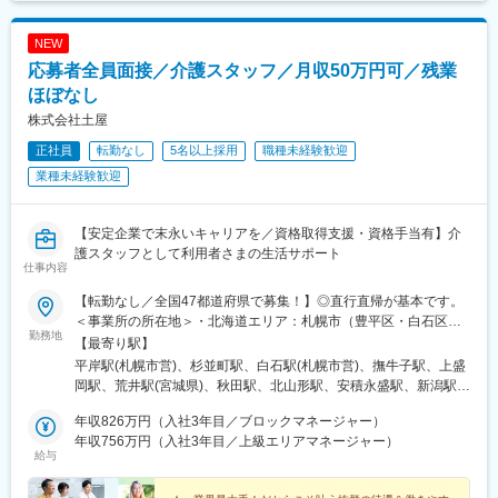
NEW
応募者全員面接／介護スタッフ／月収50万円可／残業
ほぼなし
株式会社土屋
正社員
転勤なし
5名以上採用
職種未経験歓迎
業種未経験歓迎
【安定企業で末永いキャリアを／資格取得支援・資格手当有】介
護スタッフとして利用者さまの生活サポート
仕事内容
【転勤なし／全国47都道府県で募集！】◎直行直帰が基本です。
＜事業所の所在地＞・北海道エリア：札幌市（豊平区・白石区）
勤務地
／函館市・東北エリア：岩手市／仙台市／秋田市／山形市／郡山
【最寄り駅】
市／弘前市・関東エリア：茨城市／栃木市／高崎市／大宮市／習
平岸駅(札幌市営)、杉並町駅、白石駅(札幌市営)、撫牛子駅、上盛
志野市／板橋区／多摩市／相模原市／藤沢市／甲府市・東海エリ
岡駅、荒井駅(宮城県)、秋田駅、北山形駅、安積永盛駅、新潟駅、
ア：静岡市／岡崎市／岐阜市／四日市市／名古屋市・北信越エリ
水戸駅、小山駅、高崎駅、大宮駅(埼玉県)、京成津田沼駅、志村坂
ア：新潟市／富山市／金沢市／福井市／長野市・関西エリア：大
年収826万円（入社3年目／ブロックマネージャー）
上駅、多摩センター駅、相模原駅、藤沢駅、国母駅、市役所前駅
阪市／宇治市／西宮市／奈良市／大津市／和歌山市／新宮市・中
年収756万円（入社3年目／上級エリアマネージャー）
(長野県)、県庁前駅(富山県)、上諸江駅、八ツ島駅、岐阜駅、静岡
給与
四国エリア：鳥取市／松江市／岡山市／福山市／広島市／下関市
駅、東岡崎駅、新瑞橋駅、中川原駅、瀬田駅(滋賀県)、宇治駅(奈
／徳島市／高松市／松山市／高知市・九州エリア：福岡市／糟屋
良線)、天満橋駅、西宮駅、奈良駅、六十谷駅、新宮駅、鳥取駅、