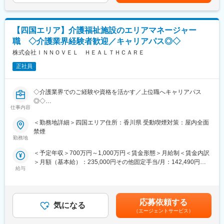
表記です。
■入社後について：
・衛生管理指導、業務改善提案
ご経歴等により期間は異なりますが、弊社厨房運営の理解を深め
・新規立ち上げ支援、営業同行 など
てもらうため、入社後、3ヶ月～6ヶ月程度は厨房研修を受けてい
必要に応じて現場に入り、実務支援（シフトイン）も行います。
ただきます。（実施予定エリア：香川県、岡山県）厨房研修後
【四国エリア】介護福祉施設のエリアマネージャー
は、3か月程度は同行が主な動きとなります。その間に当社と仕事
職 ◇介護業界経験者歓迎／キャリアパス◎◇
■入社後の研修について：
に関して必要な知識を学んでいってもらいます。慣れてきたら、
・入社後、3～6ヶ月程度は厨房研修を受けていただきます。厨房
株式会社ＩＮＮＯＶＥＬ ＨＥＡＬＴＨＣＡＲＥ
一人での施設への定期訪問や営業同行などを行っていただきま
研修後は、3か月程度は同行が主な動きとなります。その間に当社
す。 入社後研修の半年後にチーフ資格試験受講、一年後にア
正社員
と仕事に関して必要な知識を学んでいっていただきます。
ドバイザーの習熟度試験を実施しており、ステップアップのフォ
・入社後研修の半年後にチーフ資格試験受講、一年後にアドバイ
ローもしっかりいたします。
ザーの習熟度試験を実施しており、ステップアップのフォローも
◇介護業界でのご経験や資格を活かす／上位職へキャリアパス
しっかりいたします。
◎◇
仕事内容
■当ポジションの特徴：
介護・医療・障がい福祉事業を展開する当社にて、エリアマネー
＜勤務地詳細＞四国エリア住所：香川県 受動喫煙対策：屋内全面
・食事に関するアドバイスだけではなく、施設が抱える給食部門
ジャーとして5か所程度の複数事業所の統括マネジメントをお任せ
禁煙
全体の人員不足の問題や、給食部門の収支管理など、施設さまに
いたします。
勤務地
深く関わることで信頼関係を築くことができます。
・多種多様なお客さまのお困りごとを社内のチームと協力して解
＜予定年収＞700万円～1,000万円＜賃金形態＞月給制＜賃金内訳
■職務内容：
決していくので、幅広い知識が身につき、やりがいがあるお仕事
＞月額（基本給）：235,000円その他固定手当/月：142,490円固
〇新規施設の立ち上げ、スタッフ採用・管理・教育・離職防止、
です。
給与
定残業手当/月：122,510円（固定残業時間45時間0分/月～45時間
新規開拓、利用者のフォロー、営業数字の管理、債権管理などの
0分/月）超過した時間外労働の残業手当は追加支給＜月給＞
施設運営における全般的なマネジメント
■キャリアパス：
500,000円（一律手当を含む）＜昇給有無＞有＜残業手当＞有＜
〇連携先の開拓(病院や居宅介護支援事業所、近隣の同業施設な
・1年後…まずはナリコマの会社のことをしっかりと知っていただ
給与補足＞【上位職へステップアップできます！】5施設程度の施
ど、連携先の開拓)
応募依頼する
き、ナリコマの厨房運営について理解していただきます。その上
気になる
設を管理する『エリアマネージャー』（月給50万円～） ↓事業部
〇稼働、人員配置、コンプライアンスという3つの経営指標に基づ
（エージェントサービス）
で、独り立ちして顧客の管理がしっかりとできるようになり、既
門の責任者やグループ内の経営を担う『シニアマネージャー』
く数字軸を中核にしたマネジメント
存顧客先の情報収集や運営見直しの提案、新規の立ち上げができ