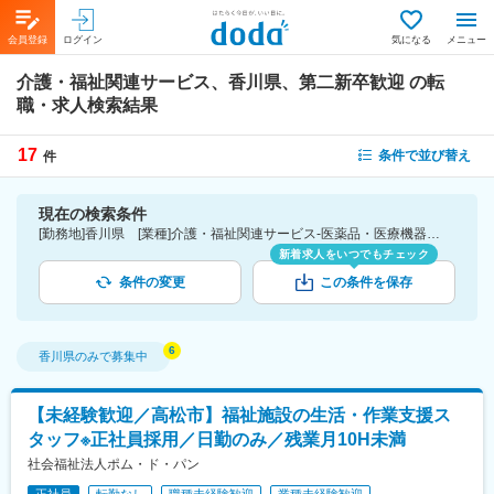
会員登録
ログイン
気になる
メニュー
介護・福祉関連サービス、香川県、第二新卒歓迎
の転
職・求人検索結果
17
条件で並び替え
件
現在の検索条件
[勤務地]香川県 [業種]介護・福祉関連サービス-医薬品・医療機器・ライフサイエンス・医療系サービス [詳細条件](募集・採用情報)第二新卒歓迎
新着求人をいつでもチェック
条件の変更
この条件を保存
香川県
のみで募集中
【未経験歓迎／高松市】福祉施設の生活・作業支援ス
タッフ※正社員採用／日勤のみ／残業月10H未満
社会福祉法人ポム・ド・パン