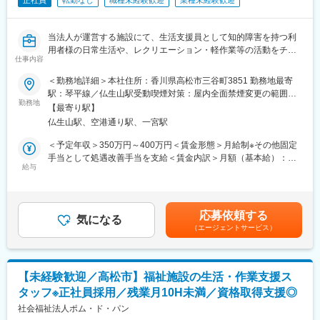
正社員
転勤なし
職種未経験歓迎
業種未経験歓迎
当法人が運営する施設にて、生活支援員として知的障害を持つ利
用者様の日常生活や、レクリエーション・軽作業等の活動をチー
仕事内容
ムで支えて頂きます。
＜勤務地詳細＞本社住所：香川県高松市三谷町3851 勤務地最寄
■業務内容：
駅：琴平線／仏生山駅受動喫煙対策：屋内全面禁煙変更の範囲：
・生活の支援
勤務地
会社の定める事業所
【最寄り駅】
起床、着替え、食事、排せつ、入浴、就寝など、必要に応じて見
仏生山駅、空港通り駅、一宮駅
守り、声掛け、介助を行います。（排せつや入浴は自立に向けた
継続的な支援により、多くの利用者様は見守りや声掛けの支援の
＜予定年収＞350万円～400万円＜賃金形態＞月給制※その他固定
みとなっています。）
手当として処遇改善手当を支給＜賃金内訳＞月額（基本給）：
・レクリエーション・軽作業の支援
給与
185,100円～214,000円その他固定手当/月：20,000円＜月給＞
音楽を使った活動、卓球、バドミントンなどの活動を通して体力
205,100円～234,000円＜昇給有無＞有＜残業手当＞有＜給与補足
づくりや健康管理、楽しんで生活できるように、必要に応じて見
＞※上記は目安であり、選考を通じて最終決定■賞与（年2回:昨年
守り、声掛け、介助を行います。また、社会参加や貢献活動を目
実績4カ月分）■その他手当・特殊業務手当（業務の改善や向上に
応募依頼する
的とした、エコポットの作成、ケーブルの配線作業、段ボールの
気になる
対し支給：4,000～10,000円）・資格手当（社会福祉士、介護福
（エージェントサービス）
箱折り作業についても同様に支援を実施します。
祉士、精神保健福祉士等）賃金はあくまでも目安の金額であり、
※シフト制のため個人の休みたい日を希望休として設定できます
選考を通じて上下する可能性があります。月給(月額)は固定手当を
（99％希望が叶います）
含めた表記です。
【未経験歓迎／高松市】福祉施設の生活・作業支援ス
■大切にしていること
タッフ※正社員採用／残業月10H未満／資格取得支援◎
利用者様は、私たちが普段当たり前にしている生活や仕事でも、
難しく感じることがあります。また、そのような困った状況にな
社会福祉法人ポム・ド・パン