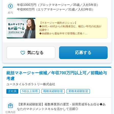
い方に最適なポジション☆引越し手当支給・家賃無料の借り上げ
年収1000万円（ブロックマネージャー／35歳／入社5年目）
社宅提供◆全国募集◆四国・東北・関西・岐阜・長野で強化募集
年収800万円（エリアマネージャー／31歳／入社3年目）
中◆入社半年は東京・神奈川・埼玉⇒養成期間後の勤務地は現在
給与
お住まいの地域又はジェネラルマネージャーと相談の上決定《養
成期間中の勤務地》東京、神奈川、埼玉※所在地はHP記載【2／地
【マネージャー確約ポジション】
元マネージャーコース】☆地元採用・転勤なしOK☆別事業へのキ
◆30代～40代からの転職者含む、幅広い年代の社員が
活躍中！
ャリアチェンジによる昇格可能◆勤務地はページ下部『勤務地一
◆未経験から最短半年で管理職に昇格！
覧』を参照ください└湘南・川越・香川・川崎・江戸川・徳島・
青森・多摩川に新規オープン！＝施設ケア事業＝【転勤なしOK／
これからのキャリアに迷いがある方。
下記エリアの希望勤務地で勤務】■北海道・東北／北海道、宮城■
これまでの経験を新しい領域で活かしたい方。
そんなあなたを、私たちは歓迎します。
関東／茨城、栃木、群馬、埼玉、東京、神奈川■甲信越・北陸／新
気になる
応募する
潟■関西／兵庫■東海／静岡、愛知■中国・四国／岡山、広島■九
州・沖縄／福岡、佐賀☆養成期間は最寄り施設勤務
統括マネージャー候補／年収700万円以上可／前職給与
考慮
ユースタイルラボラトリー株式会社
正社員
5名以上採用
職種未経験歓迎
業種未経験歓迎
【業界未経験歓迎】複数事業所の運営・採用育成等をお任せ◆あ
なたのマネジメントスキルを活かして活躍◎
仕事内容