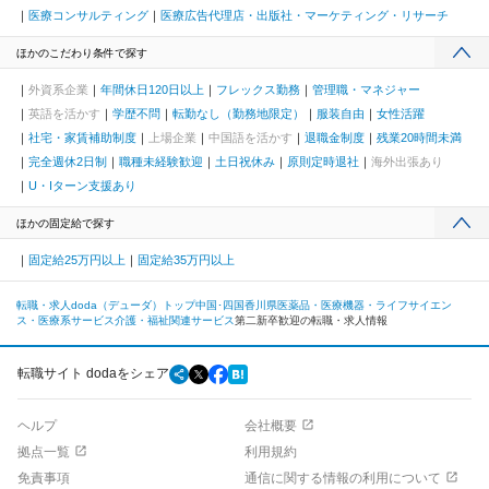
医療コンサルティング
医療広告代理店・出版社・マーケティング・リサーチ
ほかのこだわり条件で探す
外資系企業
年間休日120日以上
フレックス勤務
管理職・マネジャー
英語を活かす
学歴不問
転勤なし（勤務地限定）
服装自由
女性活躍
社宅・家賃補助制度
上場企業
中国語を活かす
退職金制度
残業20時間未満
完全週休2日制
職種未経験歓迎
土日祝休み
原則定時退社
海外出張あり
U・Iターン支援あり
ほかの固定給で探す
固定給25万円以上
固定給35万円以上
転職・求人doda（デューダ）トップ
中国･四国
香川県
医薬品・医療機器・ライフサイエン
ス・医療系サービス
介護・福祉関連サービス
第二新卒歓迎の転職・求人情報
転職サイト dodaをシェア
ヘルプ
会社概要
拠点一覧
利用規約
免責事項
通信に関する情報の利用について