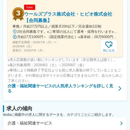
New
ウールズプラス株式会社・ヒビオ株式会社
【合同募集】
事務／月給27万円以上／残業月20h以下／完全週休2日制
2社合同募集です。※ご希望の法人にて選考・採用を行います※配属先については、入社された法人内でご希望を考慮の上決定します大阪府大阪市北区西天満2-10-2 幸田ビル5階※ウールズプラス株式会社、ヒビオ株式会社ともに上記住所での勤務となります※オフィス内禁煙＜各社共通＞
月給27万1000円～（固定残業代含む）※基本給：26万6000円～※固定残業代は、時間外労働の有無に関わらず月2.45時間分を、一律5000円支給※上記を超える時間外労働分は追加で支給＜各社共通＞
掲載予定期間：
2026/7/6（月）
〜
2026/9/6（日）
気になる
更新日：
2026/7/6（月）
※求人応募数の多い順にランキングしています（非公開求人は除く）。
※集計対象期間：2026/8/1（土）～2026/8/7（金）
※事情により掲載終了予定日よりも前に求人募集が終了していることもご
ざいます。その場合は当サイトから応募はできませんので、あらかじめご
了承ください。
介護・福祉関連サービス
の人気求人ランキングを詳しく見
る
求人の傾向
dodaに掲載中の求人に関するデータを、カテゴリごとにご紹介します。
介護・福祉関連サービス