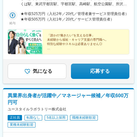
静岡、愛知■近畿三重、滋賀、京都、大阪、兵庫、奈良、和歌山 ■
くば駅、東武宇都宮駅、宇都宮駅、高崎駅、航空公園駅、所沢
中国岡山、広島、山口 ■四国香川、愛媛 ■九州福岡、佐賀、長崎、
駅、新越谷駅、北朝霞駅、川越駅、西川口駅、大宮駅(埼玉県)、草
熊本、大分、宮崎、鹿児島、沖縄＼新規開所予定センター／■R三
★年収525万円（入社2年／20代／管理者兼サービス管理責任者）
加駅、春日部駅、西船橋駅、松戸駅、京成千葉駅、千葉駅、本八
宮／神戸市中央区御幸通6-1-20■津駅前／津市栄町3-142-1■ウェ
★年収505万円（入社1年／20代／サービス管理責任者）
幡駅(総武線)、秋葉原駅、三鷹駅、北千住駅、町田駅、錦糸町駅、
給与
ルとばた／北九州市戸畑区汐井町1-6■那覇／那覇市久茂地2-8-1■
池袋駅、京王八王子駅、渋谷駅、荻窪駅、府中駅(東京都)、蒲田
本八幡／市川市南八幡4-15-15■三田駅前／三田市駅前町1-38■泉
駅、新横浜駅、本厚木駅、藤沢駅、溝の口駅、上大岡駅、戸塚
佐野／大阪府泉佐野市上町3-3-18■佐賀／佐賀市駅前中央1-7-1■つ
「誰かの“働きたい”を支える仕事」
駅、横須賀中央駅、川崎駅、京急川崎駅、平塚駅、向ケ丘遊園
未経験から福祉・キャリア支援の専門職へ。
くば／つくば市吾妻1-10-1■相模大野／相模原市南区相模大野3-
駅、橋本駅(神奈川県)、相模大野駅、横浜駅、新潟駅、電気ビル前
特別な経験やスキルは必要ありません◎
19-13■新横浜西口／横浜市神奈川区鶴屋町2-2-17■宮崎橘通／宮
駅、北鉄金沢駅、松本駅、長野駅、名鉄岐阜駅、静岡駅、新浜松
崎市橘通東4-1-2※いずれも開所予定となります。◎受動喫煙対策
◇月給25万円～＋賞与年2回
駅、浜北駅、沼津駅、名鉄名古屋駅、名古屋駅、今池駅(愛知県)、
◇家族手当・住宅手当あり
あり
金山駅(愛知県)、東岡崎駅、あすなろう四日市駅、津駅、島ノ関
◇年休120日以上＆残業月7hで働きやすさも
駅、四条駅(京都市営)、烏丸駅、京都河原町駅、西院駅(阪急線)、
桃山御陵前駅、烏丸御池駅、大阪阿部野橋駅、大阪駅、新大阪
気になる
応募する
駅、淡路駅、文の里駅、枚方市駅、大阪城北詰駅、堺筋本町駅、
泉佐野駅、三宮・花時計前駅、尼崎駅(東海道本線)、姫路駅、西宮
北口駅、三田駅(兵庫県)、神戸三宮駅(阪神)、奈良駅、近鉄奈良
駅、新王寺駅、和歌山市駅、岡山駅前駅、倉敷市駅、横川一丁目
異業界出身者が活躍中／マネージャー候補／年収600万
駅、稲荷町駅(広島県)、広島駅、福山駅、呉駅、銀山町駅、西条駅
円可
(広島県)、下関駅、高松築港駅、松山市駅、天神駅、博多駅、小倉
駅(福岡県)、黒崎駅、西鉄久留米駅、戸畑駅、佐賀駅、八千代町
ユースタイルラボラトリー株式会社
駅、水道町駅、新水前寺駅前駅、熊本駅前駅、古国府駅、宮崎
正社員
転勤なし
5名以上採用
職種未経験歓迎
駅、高見橋駅、県庁前駅(沖縄県)、大通駅、榴ケ岡駅、あおば通
業種未経験歓迎
駅、南越谷駅、朝霞台駅、本川越駅、八木崎駅、京成西船駅、本
八幡駅(都営線)、岩本町駅、八王子駅、府中本町駅、京急蒲田駅、
桜木町駅、石上駅、武蔵溝ノ口駅、登戸駅、神奈川駅、地鉄ビル