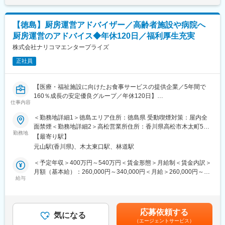
し、調整できる部分がないかなどのアドバイスを実施
選考を通じて上下する可能性があります。月給(月額)は固定手当を
「コスト削減提案」
含めた表記です。
■評価制度について：
→必要に応じて厨房内での指導や、育成のお手伝い。緊急支援と
評価は、営業目標の達成率と、定性目標の遂行状況の両面から実
【徳島】厨房運営アドバイザー／高齢者施設や病院へ
して、厨房業務のためシフトイン。
施しています。定性目標の一部は個人ごとに設定することが可能
厨房運営のアドバイス◆年休120日／福利厚生充実
◎食材のコストを削減したい
で、ご自身のキャリア志向や成長段階に応じた目標を設定できる
→フードロスが起こっていることはないか、発注量は適正なのか
株式会社ナリコマエンタープライズ
点も特徴です。
どうかをヒアリングし、現実に即した改善を提案、実施。
正社員
◎食事の残飯が多い
■営業部社員の声：
→施設さまとの給食会議により、課題を回収し、関連部署へ報
https://seahonence.co.jp/recruit/staff/index.html
告、改善提案
【医療・福祉施設に向けたお食事サービスの提供企業／5年間で
変更の範囲：会社の定める業務
160％成長の安定優良グループ／年休120日】
その他、業務改善提案・衛生管理指導・新規立ち上げに伴うサポ
仕事内容
ート業務・営業同行などアドバイザー（栄養士）の観点で、様々
■業務内容：
＜勤務地詳細1＞徳島エリア住所：徳島県 受動喫煙対策：屋内全
なサポート業務をお任せします。
厨房運営のアドバイザーとして、高齢者施設や病院を定期訪問
面禁煙＜勤務地詳細2＞高松営業所住所：香川県高松市木太町559
し、厨房運営の課題解決、アドバイスを行っていただきます。
勤務地
番地4 葛西ビル1階 受動喫煙対策：屋内全面禁煙変更の範囲：会
■業務の特徴：
【最寄り駅】
社の定める事業所
・アフターフォローを行い、お客さまと信頼関係を深めて契約継
元山駅(香川県)、木太東口駅、林道駅
■具体的な業務内容：
続していただくことがミッションとなります。
担当施設（20件程度）を定期訪問し、以下のような課題に対応し
＜予定年収＞400万円～540万円＜賃金形態＞月給制＜賃金内訳＞
・担当施設は、20件程度（エリアによって変動いたします）移動
ます。
月額（基本給）：260,000円～340,000円＜月給＞260,000円～
は社用車がメインです。
・人材不足への対応（業務工程・シフト改善の提案）
給与
340,000円＜昇給有無＞有＜残業手当＞有＜給与補足＞■賞与：年
・営業と同行し、新しく契約を検討されているお客さまに対し
・献立・栄養バランスに関するアドバイス
2回（6月・12月）※過去実績：2ヵ月分程度■報奨金：年2回（6
て、プロとしてのご提案を実施することもあります。契約に向け
・食材コスト削減・フードロス対策
月・12月）※半期ごとの会社利益を原資に個人業績に応じて配分■
てお客様により具体的なイメージを持っていただけるようにサポ
・食事満足度向上（残食改善の提案）
昇給：年1回（4月）賃金はあくまでも目安の金額であり、選考を
ートしていただきます。
応募依頼する
・厨房スタッフの育成・指導
気になる
通じて上下する可能性があります。月給(月額)は固定手当を含めた
（エージェントサービス）
・厨房チェック、在庫管理、現場業務支援