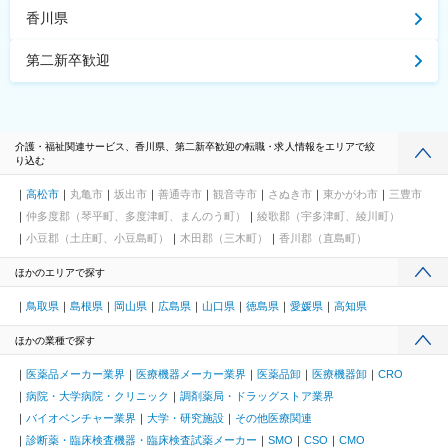
香川県
第二新卒歓迎
介護・福祉関連サービス、香川県、第二新卒歓迎の転職・求人情報をエリアで絞
り込む
高松市
丸亀市
坂出市
善通寺市
観音寺市
さぬき市
東かがわ市
三豊市
仲多度郡（琴平町、多度津町、まんのう町）
綾歌郡（宇多津町、綾川町）
小豆郡（土庄町、小豆島町）
木田郡（三木町）
香川郡（直島町）
ほかのエリアで探す
鳥取県
島根県
岡山県
広島県
山口県
徳島県
愛媛県
高知県
ほかの業種で探す
医薬品メーカー業界
医療機器メーカー業界
医薬品卸
医療機器卸
CRO
病院・大学病院・クリニック
調剤薬局・ドラッグストア業界
バイオベンチャー業界
大学・研究施設
その他医療関連
診断薬・臨床検査機器・臨床検査試薬メーカー
SMO
CSO
CMO