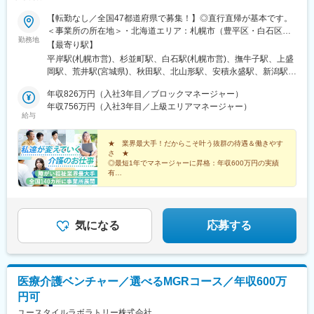
【転勤なし／全国47都道府県で募集！】◎直行直帰が基本です。
＜事業所の所在地＞・北海道エリア：札幌市（豊平区・白石区）
勤務地
／函館市・東北エリア：岩手市／仙台市／秋田市／山形市／郡山
【最寄り駅】
市／弘前市・関東エリア：茨城市／栃木市／高崎市／大宮市／習
平岸駅(札幌市営)、杉並町駅、白石駅(札幌市営)、撫牛子駅、上盛
志野市／板橋区／多摩市／相模原市／藤沢市／甲府市・東海エリ
岡駅、荒井駅(宮城県)、秋田駅、北山形駅、安積永盛駅、新潟駅、
ア：静岡市／岡崎市／岐阜市／四日市市／名古屋市・北信越エリ
水戸駅、小山駅、高崎駅、大宮駅(埼玉県)、京成津田沼駅、志村坂
ア：新潟市／富山市／金沢市／福井市／長野市・関西エリア：大
年収826万円（入社3年目／ブロックマネージャー）
上駅、多摩センター駅、相模原駅、藤沢駅、国母駅、市役所前駅
阪市／宇治市／西宮市／奈良市／大津市／和歌山市／新宮市・中
年収756万円（入社3年目／上級エリアマネージャー）
(長野県)、県庁前駅(富山県)、上諸江駅、八ツ島駅、岐阜駅、静岡
給与
四国エリア：鳥取市／松江市／岡山市／福山市／広島市／下関市
駅、東岡崎駅、新瑞橋駅、中川原駅、瀬田駅(滋賀県)、宇治駅(奈
／徳島市／高松市／松山市／高知市・九州エリア：福岡市／糟屋
良線)、天満橋駅、西宮駅、奈良駅、六十谷駅、新宮駅、鳥取駅、
郡粕屋町／北九州市／久留米市／佐賀市／長崎市／熊本市／大分
★ 業界最大手！だからこそ叶う抜群の待遇＆働きやす
松江駅、備前西市駅、東福山駅、比治山橋駅、幡生駅、阿波富田
さ ★
市／宮崎市／鹿児島市／沖縄市※受動喫煙防止対策：敷地内禁煙※
駅、元山駅(香川県)、道後公園駅、知寄町二丁目駅、吉塚駅、柚須
◎最短1年でマネージャーに昇格：年収600万円の実績
駐車場あり！車、バイク、自転車などの通勤OK ※地域による※担
駅、木屋瀬駅、西鉄久留米駅、佐賀駅、茂里町駅、健軍町駅、大
有
当するご利用者のご自宅へ訪問していただきます。※ご希望をお伺
◎マネージャーへ昇格後は月給45万円以上可
分駅、宮崎駅、天文館通駅、古島駅、南平岸駅、新津田沼駅、志
◎残業ほぼなし／直行直帰OK！
いし、通いやすい範囲を考慮の上で訪問先を決定いたします！
村三丁目駅、権堂駅、新富町駅(富山県)、妙音通駅、谷町四丁目
駅、西宮駅(ＪＲ線)、新大宮駅、南区役所前駅、道後温泉駅、馬出
九大病院前駅、新木屋瀬駅、スタジアムシティノース駅、いづろ
気になる
応募する
通駅、長野駅、丸の内駅(富山県)、呼続駅、市役所前駅(広島県)、
浦上駅、甲東中学校前駅
医療介護ベンチャー／選べるMGRコース／年収600万
円可
ユースタイルラボラトリー株式会社