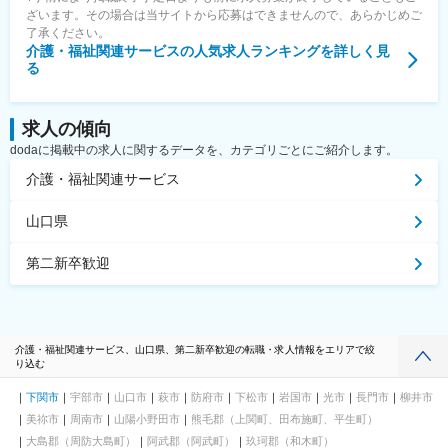
ざいます。その場合は当サイトから応募はできませんので、あらかじめご
了承ください。
介護・福祉関連サービス
の人気求人ランキングを詳しく見
る
求人の傾向
dodaに掲載中の求人に関するデータを、カテゴリごとにご紹介します。
介護・福祉関連サービス
山口県
第二新卒歓迎
介護・福祉関連サービス、山口県、第二新卒歓迎の転職・求人情報をエリアで絞
り込む
下関市
宇部市
山口市
萩市
防府市
下松市
岩国市
光市
長門市
柳井市
美祢市
周南市
山陽小野田市
熊毛郡（上関町、田布施町、平生町）
大島郡（周防大島町）
阿武郡（阿武町）
玖珂郡（和木町）