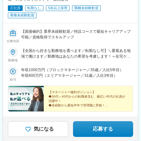
正社員
転勤なし
5名以上採用
職種未経験歓迎
業種未経験歓迎
【面接確約】業界未経験歓迎／特設コースで最短キャリアアップ
可能／資格取得でスキルアップ
仕事内容
【全国から好きな勤務地を選べます／転勤なし可】＼愛着ある地
域で働けます／勤務地はあなたの希望を考慮します！＝在宅ケア
勤務地
事業＝【1／全国マネージャーコース】☆早期キャリアアップした
い方に最適なポジション☆引越し手当支給・家賃無料の借り上げ
年収1000万円（ブロックマネージャー／35歳／入社5年目）
社宅提供◆全国募集◆四国・東北・関西・岐阜・長野で強化募集
年収800万円（エリアマネージャー／31歳／入社3年目）
中◆入社半年は東京・神奈川・埼玉⇒養成期間後の勤務地は現在
給与
お住まいの地域又はジェネラルマネージャーと相談の上決定《養
成期間中の勤務地》東京、神奈川、埼玉※所在地はHP記載【2／地
【マネージャー確約ポジション】
元マネージャーコース】☆地元採用・転勤なしOK☆別事業へのキ
◆30代～40代からの転職者含む、幅広い年代の社員が
活躍中！
ャリアチェンジによる昇格可能◆勤務地はページ下部『勤務地一
◆未経験から最短半年で管理職に昇格！
覧』を参照ください└湘南・川越・香川・川崎・江戸川・徳島・
青森・多摩川に新規オープン！＝施設ケア事業＝【転勤なしOK／
これからのキャリアに迷いがある方。
下記エリアの希望勤務地で勤務】■北海道・東北／北海道、宮城■
これまでの経験を新しい領域で活かしたい方。
そんなあなたを、私たちは歓迎します。
関東／茨城、栃木、群馬、埼玉、東京、神奈川■甲信越・北陸／新
気になる
応募する
潟■関西／兵庫■東海／静岡、愛知■中国・四国／岡山、広島■九
州・沖縄／福岡、佐賀☆養成期間は最寄り施設勤務