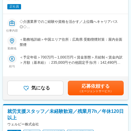
【栄養に関する書類作成・データ管理】
正社員
・栄養スクリーニング
・栄養管理計画書の作成・見直し
・指導記録の電子カルテ入力
◇介護業界でのご経験や資格を活かす／上位職へキャリアパス
・栄養関連のデータ集計（実績報告など）
◎◇
仕事内容
■入社後の流れ：
介護・医療・障がい福祉事業を展開する当社にて、エリアマネー
＜勤務地詳細＞中国エリア住所：広島県 受動喫煙対策：屋内全面
まずは先輩社員と一緒に1つの病棟（30名程度）を一緒にご担当
ジャーとして5か所程度の複数事業所の統括マネジメントをお任せ
禁煙
頂きます。
いたします。
勤務地
業務に慣れて頂いたら1つの病棟をお任せ致します。
＜予定年収＞700万円～1,000万円＜賃金形態＞月給制＜賃金内訳
■職務内容：
■組織構成：
＞月額（基本給）：235,000円その他固定手当/月：142,490円固
〇新規施設の立ち上げ、スタッフ採用・管理・教育・離職防止、
現在4名＋パート社員1名の計5名体制となります。
給与
定残業手当/月：122,510円（固定残業時間45時間0分/月～45時間
新規開拓、利用者のフォロー、営業数字の管理、債権管理などの
0分/月）超過した時間外労働の残業手当は追加支給＜月給＞
施設運営における全般的なマネジメント
■社会医療法人松涛会について：
500,000円（一律手当を含む）＜昇給有無＞有＜残業手当＞有＜
〇連携先の開拓(病院や居宅介護支援事業所、近隣の同業施設な
松涛会グループでは、下関地域の急性期病院の時代のニーズ、地
給与補足＞【上位職へステップアップできます！】5施設程度の施
ど、連携先の開拓)
応募依頼する
域のニーズに合わせて、下関市内に安岡地区・山の田地区・彦島
気になる
設を管理する『エリアマネージャー』（月給50万円～） ↓事業部
〇稼働、人員配置、コンプライアンスという3つの経営指標に基づ
（エージェントサービス）
地区に、病院や診療所をコアにした医療・福祉サービスを10施設
門の責任者やグループ内の経営を担う『シニアマネージャー』
く数字軸を中核にしたマネジメント
31事業所で運営しております。各施設・事業所がお互いに連携を
（年収1,500万円も可能）へステップアップしていくことができま
〇イノベーティブな企画・取り組みなどを通じてブランディング
密にしながらサービス提供を行っております。
す！ぜひチャレンジしてください！賃金はあくまでも目安の金額
の強化
であり、選考を通じて上下する可能性があります。月給(月額)は固
就労支援スタッフ／未経験歓迎／残業月7h／年休120日
変更の範囲：無
定手当を含めた表記です。
■魅力：
以上
【上位職へステップアップできます！】
ウェルビー株式会社
5施設程度の施設を管理する『エリアマネージャー』（月給50万