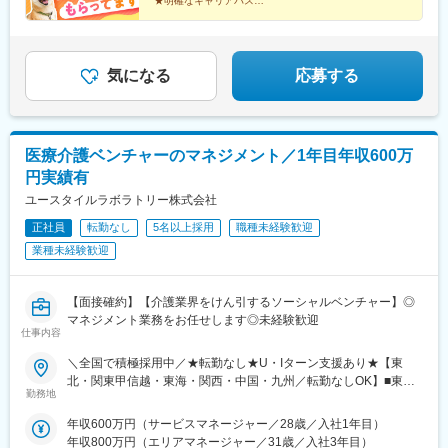
★明確なキャリアパス
日吉町駅、第一通り駅、太閤通駅、車道駅、四日市駅、びわ湖浜
ャリアチェンジによる昇格可能☆ページ下部「勤務地の一例」も
★介護経験ゼロからマネージャー輩出
大津駅、大宮駅(京都府)、清水五条駅、西大路三条駅、桃山駅、阿
ご参照ください【2／全国マネージャーコース】◆全国募集／引越
★資格取得費用は会社負担
倍野駅(地下鉄)、西梅田駅、南方駅(大阪府)、美章園駅、京橋駅(大
し手当・社宅◆入社半年の養成期間中は東京・神奈川・埼玉／所
★完全週休2日／転勤なし・UIターン可
阪府)、長堀橋駅、西川緑道公園駅、横川駅(広島県)、猿猴橋町
在地はHP参照⇒養成期間後の勤務地は現在お住まいの地域又はジ
気になる
応募する
駅、片原町駅(香川県)、市役所前駅(愛媛県)、中洲川端駅、天神南
ェネラルマネージャーと相談の上決定◆引越し手当支給・家賃無
駅、西黒崎駅、旦過駅、長崎駅(長崎県)、九品寺交差点駅、国府駅
料の借り上げ社宅提供☆早期キャリアアップしたい方に最適なポ
(熊本県)、祇園橋駅、加治屋町駅、鹿児島中央駅、旭橋駅
ジション
医療介護ベンチャーのマネジメント／1年目年収600万
円実績有
ユースタイルラボラトリー株式会社
正社員
転勤なし
5名以上採用
職種未経験歓迎
業種未経験歓迎
【面接確約】【介護業界をけん引するソーシャルベンチャー】◎
マネジメント業務をお任せします◎未経験歓迎
仕事内容
＼全国で積極採用中／★転勤なし★U・Iターン支援あり★【東
北・関東甲信越・東海・関西・中国・九州／転勤なしOK】■東北
勤務地
／北海道、青森、岩手、宮城、山形、福島■関東甲信越／茨城、栃
木、群馬、埼玉、千葉、東京、神奈川、新潟、富山、山梨、長野■
年収600万円（サービスマネージャー／28歳／入社1年目）
東海／岐阜、静岡、愛知、三重■関西／滋賀、京都、大阪、兵庫、
年収800万円（エリアマネージャー／31歳／入社3年目）