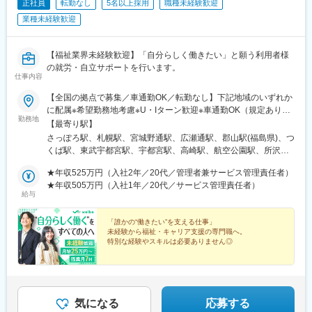
円～）
正社員
転勤なし
5名以上採用
職種未経験歓迎
↓
業種未経験歓迎
事業部門の責任者やグループ内の経営を担う『シニアマネージャ
ー』（年収1,500万円も可能）
へステップアップしていくことができます！ぜひチャレンジして
【福祉業界未経験歓迎】「自分らしく働きたい」と願う利用者様
ください！
の就労・自立サポートを行います。
仕事内容
■事業内容：
【全国の拠点で募集／車通勤OK／転勤なし】下記地域のいずれか
「障がい福祉サービスの新しい風を創る」というミッションを掲
に配属※希望勤務地考慮※U・Iターン歓迎※車通勤OK（規定あり）
げ、「Innovation」と「Novel」を融合させた先進的なアプローチ
勤務地
■北海道・東北北海道、宮城、福島■関東茨城、栃木、群馬、埼
【最寄り駅】
と温かみのある支援を両立させることで、新しい福祉サービスを
玉、千葉、東京、神奈川 ■中部新潟、富山、石川、長野、岐阜、
さっぽろ駅、札幌駅、宮城野通駅、広瀬通駅、郡山駅(福島県)、つ
展開しております。
静岡、愛知■近畿三重、滋賀、京都、大阪、兵庫、奈良、和歌山 ■
くば駅、東武宇都宮駅、宇都宮駅、高崎駅、航空公園駅、所沢
・相談支援事業
中国岡山、広島、山口 ■四国香川、愛媛 ■九州福岡、佐賀、長崎、
駅、新越谷駅、北朝霞駅、川越駅、西川口駅、大宮駅(埼玉県)、草
・居宅介護支援事業
熊本、大分、宮崎、鹿児島、沖縄＼新規開所予定センター／■R三
★年収525万円（入社2年／20代／管理者兼サービス管理責任者）
加駅、春日部駅、西船橋駅、松戸駅、京成千葉駅、千葉駅、本八
・児童発達支援事業
宮／神戸市中央区御幸通6-1-20■津駅前／津市栄町3-142-1■ウェ
★年収505万円（入社1年／20代／サービス管理責任者）
幡駅(総武線)、秋葉原駅、三鷹駅、北千住駅、町田駅、錦糸町駅、
・放課後等デイサービス
給与
ルとばた／北九州市戸畑区汐井町1-6■那覇／那覇市久茂地2-8-1■
池袋駅、京王八王子駅、渋谷駅、荻窪駅、府中駅(東京都)、蒲田
・生活介護事業
本八幡／市川市南八幡4-15-15■三田駅前／三田市駅前町1-38■泉
駅、新横浜駅、本厚木駅、藤沢駅、溝の口駅、上大岡駅、戸塚
・就労継続支援事業
佐野／大阪府泉佐野市上町3-3-18■佐賀／佐賀市駅前中央1-7-1■つ
「誰かの“働きたい”を支える仕事」
駅、横須賀中央駅、川崎駅、京急川崎駅、平塚駅、向ケ丘遊園
・共同生活援助事業
未経験から福祉・キャリア支援の専門職へ。
くば／つくば市吾妻1-10-1■相模大野／相模原市南区相模大野3-
駅、橋本駅(神奈川県)、相模大野駅、横浜駅、新潟駅、電気ビル前
・短期入所事業／日中一時支援事業
特別な経験やスキルは必要ありません◎
19-13■新横浜西口／横浜市神奈川区鶴屋町2-2-17■宮崎橘通／宮
駅、北鉄金沢駅、松本駅、長野駅、名鉄岐阜駅、静岡駅、新浜松
・地域生活支援拠点事業
崎市橘通東4-1-2※いずれも開所予定となります。◎受動喫煙対策
◇月給25万円～＋賞与年2回
駅、浜北駅、沼津駅、名鉄名古屋駅、名古屋駅、今池駅(愛知県)、
◇家族手当・住宅手当あり
あり
金山駅(愛知県)、東岡崎駅、あすなろう四日市駅、津駅、島ノ関
◇年休120日以上＆残業月7hで働きやすさも
駅、四条駅(京都市営)、烏丸駅、京都河原町駅、西院駅(阪急線)、
桃山御陵前駅、烏丸御池駅、大阪阿部野橋駅、大阪駅、新大阪
気になる
応募する