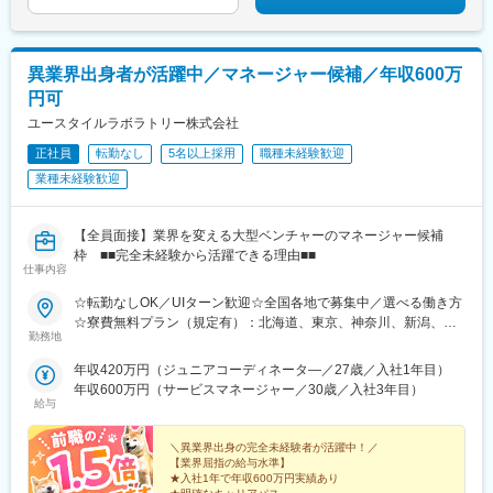
駅、淡路駅、文の里駅、枚方市駅、大阪城北詰駅、堺筋本町駅、
泉佐野駅、三宮・花時計前駅、尼崎駅(東海道本線)、姫路駅、西宮
北口駅、三田駅(兵庫県)、神戸三宮駅(阪神)、奈良駅、近鉄奈良
駅、新王寺駅、和歌山市駅、岡山駅前駅、倉敷市駅、横川一丁目
異業界出身者が活躍中／マネージャー候補／年収600万
駅、稲荷町駅(広島県)、広島駅、福山駅、呉駅、銀山町駅、西条駅
円可
(広島県)、下関駅、高松築港駅、松山市駅、天神駅、博多駅、小倉
駅(福岡県)、黒崎駅、西鉄久留米駅、戸畑駅、佐賀駅、八千代町
ユースタイルラボラトリー株式会社
駅、水道町駅、新水前寺駅前駅、熊本駅前駅、古国府駅、宮崎
正社員
転勤なし
5名以上採用
職種未経験歓迎
駅、高見橋駅、県庁前駅(沖縄県)、大通駅、榴ケ岡駅、あおば通
業種未経験歓迎
駅、南越谷駅、朝霞台駅、本川越駅、八木崎駅、京成西船駅、本
八幡駅(都営線)、岩本町駅、八王子駅、府中本町駅、京急蒲田駅、
桜木町駅、石上駅、武蔵溝ノ口駅、登戸駅、神奈川駅、地鉄ビル
【全員面接】業界を変える大型ベンチャーのマネージャー候補
前駅、西松本駅、市役所前駅(長野県)、岐阜駅、新静岡駅、浜松
枠 ■■完全未経験から活躍できる理由■■
駅、近鉄名古屋駅、千種駅、東別院駅、近鉄四日市駅、大津駅、
仕事内容
祇園四条駅、西院駅(京福線)、伏見桃山駅、丸太町駅(京都市営)、
天王寺駅前駅、福島駅(大阪環状線)、西中島南方駅、ＪＲ淡路駅、
☆転勤なしOK／UIターン歓迎☆全国各地で募集中／選べる働き方
昭和町駅(大阪府)、枚方公園駅、大阪ビジネスパーク駅、本町駅、
☆寮費無料プラン（規定有）：北海道、東京、神奈川、新潟、三
勤務地
貿易センター駅、神戸三宮駅(阪急・神戸高速)、山陽姫路駅、阪神
重、滋賀、沖縄☆マイカー通勤手当有【1／地元マネージャーコー
国道駅、三田本町駅、三宮駅(神戸新交通)、王寺駅、岡山駅、倉敷
ス】◇地元採用・転勤なし可■東北／北海道、青森、岩手、宮城、
年収420万円（ジュニアコーディネータ―／27歳／入社1年目）
駅、横川駅、的場町駅、高松駅(香川県)、西鉄福岡駅、祇園駅(福
山形、福島■関東甲信越／茨城、栃木、群馬、埼玉、千葉、東京、
年収600万円（サービスマネージャー／30歳／入社3年目）
岡県)、平和通駅、黒崎駅前駅、長崎駅前駅、通町筋駅、新水前寺
神奈川、新潟、富山、山梨、長野■東海／岐阜、静岡、愛知、三重
給与
駅、熊本駅、鹿児島中央駅前駅、美栄橋駅、西４丁目駅、北１２
■関西／滋賀、京都、大阪、兵庫、奈良、和歌山■中国・四国／岡
条駅、仙台駅、仙台駅(地下鉄)、川越市駅、新千葉駅、栄町駅(千
山、広島、山口、徳島、香川、愛媛、高知■九州／福岡、佐賀、長
＼異業界出身の完全未経験者が活躍中！／
葉県)、京成八幡駅、末広町駅(東京都)、府中競馬正門前駅、馬車
崎、熊本、大分、宮崎、鹿児島、沖縄☆江戸川・川崎・湘南・川
【業界屈指の給与水準】
道駅、梶が谷駅、反町駅、電鉄富山駅・エスタ前駅、北松本駅、
★入社1年で年収600万円実績あり
越・香川・徳島・青森・多摩川にて新規オープン★別事業へのキ