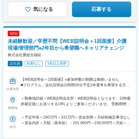
なる点はご相談ください。☆引越し手当支給・借り上げ社宅提供
気になる
応募する
あり（無料）
NEW
未経験歓迎／学歴不問【WEB説明会＋1回面接】介護
現場/管理部門※2年目から希望職へキャリアチェンジ
株式会社愛総合福祉
正社員
転勤なし
5名以上採用
【WEB説明会＋1回面接】※参加枠数の制限は御座いません
■プログラム：会社説明会(1時間30分予定)/本選考を希望する方は
仕事内容
説明会の中で日程調整を実施。希望しない方は、ご退席いただい
て構いません。（後日の面接調整も可能です）
＜勤務地詳細＞WEB説明会住所：WEB説明会となります。日時最
■補足：本求人に応募後、選考会予約が出来ましたら、WEB会議
終確定後にお送りするURLよりご参加くださいませ。 受動喫煙対
参加用のURL・詳細情報をお送り致します。
勤務地
策：屋内全面禁煙
※応募時に参加可能日をお知らせ頂けるとスムーズに予約が進みま
＜予定年収＞290万円～331万円＜賃金形態＞月給制補足事項なし
す
＜賃金内訳＞月額（基本給）：201,900円～236,000円＜月給＞
■日時：月・木／13:30～15:00
給与
201,900円～236,000円＜昇給有無＞有＜残業手当＞有＜給与補足
＞※記載の年収は初年度のものです。2年目昇給あり。※記載の年
【企業・求人内容】