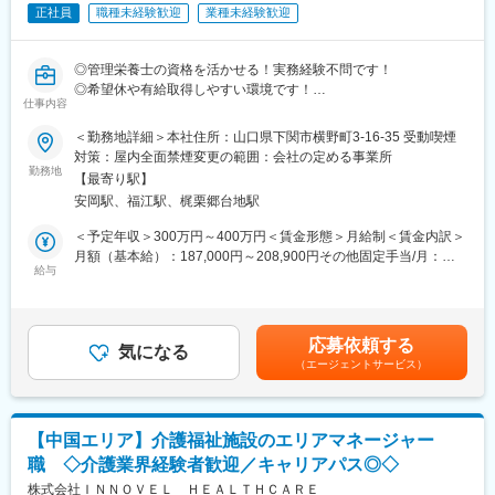
■キャリアパス：
正社員
職種未経験歓迎
業種未経験歓迎
法人全体の中心として、他部署への発信が必要な機会もありま
す。業務の本質をしっかりと理解し、幅広い知識の習得にも繋が
りますので、臨機応変な対応力、人事としてのスキルと応用力が
◎管理栄養士の資格を活かせる！実務経験不問です！
身につけることができます。
◎希望休や有給取得しやすい環境です！
仕事内容
■社会医療法人松涛会について：
■業務内容：
＜勤務地詳細＞本社住所：山口県下関市横野町3-16-35 受動喫煙
松涛会グループでは、下関地域の急性期病院の時代のニーズ、地
【病棟での栄養管理】
対策：屋内全面禁煙変更の範囲：会社の定める事業所
域のニーズに合わせて、下関市内に安岡地区・山の田地区・綾羅
・栄養評価（採血データ・身体計測・食事摂取量の確認）
勤務地
木地区・彦島地区に、病院や診療所をコアにした医療・福祉サー
【最寄り駅】
・栄養ケア計画（栄養管理計画書）の作成
ビスを10施設31事業所を運営しております。各施設・事業所がお
安岡駅、福江駅、梶栗郷台地駅
・個別栄養管理（エネルギー量、たんぱく質、塩分、嚥下状態な
互いに連携を密にしながらサービス提供を行っております。
どの調整）
＜予定年収＞300万円～400万円＜賃金形態＞月給制＜賃金内訳＞
・医師・看護師・薬剤師とのカンファレンス参加
月額（基本給）：187,000円～208,900円その他固定手当/月：
変更の範囲：会社の定める業務
・食事摂取状況のモニタリング 等
給与
27,220円～28,534円＜月給＞214,220円～237,434円＜昇給有無
＞有＜残業手当＞有＜給与補足＞※給与は経験・能力等を考慮の
【栄養指導（入院・外来）】
上、決定します。■昇給：年1回（1月あたり～3,500円※過去実
・退院前の栄養指導
績）■賞与：年2回（計4ヶ月分※過去実績）■上記「その他固定手
応募依頼する
・外来栄養指導（生活改善のサポート）
気になる
当/月」内訳：職務手当11,220円～12,534円+資格手当10,000円～
（エージェントサービス）
・家族への食事指導
10,000円+処遇改善手当6,000円～6,000円賃金はあくまでも目安
の金額であり、選考を通じて上下する可能性があります。月給(月
【NST（栄養サポートチーム）活動】
額)は固定手当を含めた表記です。
・高度な栄養管理のサポート
【中国エリア】介護福祉施設のエリアマネージャー
・低栄養リスク患者の抽出 等
職 ◇介護業界経験者歓迎／キャリアパス◎◇
※医師、看護師、薬剤師など複数名でチームを作ります。
株式会社ＩＮＮＯＶＥＬ ＨＥＡＬＴＨＣＡＲＥ