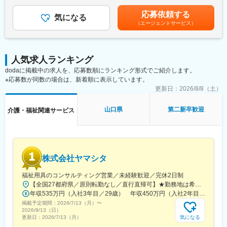
収は夜勤手当：1回5,000円の月6回分を含んだ金額となります。■
■業務の概要：同ポジションは、総合職社員として様々な部門のス
小規模多機能型居宅介護での勤務のみ、別途で送迎手当：10,000/
ペシャリストとして活躍する、幹部候補人材となることが期待さ
応募依頼する
気になる
月を支給賃金はあくまでも目安の金額であり、選考を通じて上下
れます。入社後1年間は、同社の介護施設において、お客様の日常
（エージェントサービス）
する可能性があります。月給(月額)は固定手当を含めた表記です。
生活中のサポート全般を担当いただきます。※雇用形態：無期正社
員
■業務の詳細：実務業務と並行して実務者研修資格の取得のための
学校に通います。年に４回程度、本社の社員と面談をする中でご
人気求人ランキング
自身の2年目以降のキャリアアプランを立て、ご希望も踏まえなが
dodaに掲載中の求人を、応募数順にランキング形式でご紹介します。
ら、2年目以降の職種（施設 or 本社）が決定します。本社勤務に
※応募数が同数の場合は、新着順に表示しています。
なりますと、経理、総務、人事など事務系の仕事が中心になりま
更新日：
2026/8/8（土）
す。また、一度本社帰任した後でも、希望すれば現場復帰も可能
です。
山口県
第二新卒歓迎
介護・福祉関連サービス
■就業環境：残業はほぼなし、休みもしっかり取得できるため非常
に働きやすい環境が整っております。定着率も高く実際にここ3年
間で入社した新卒の離職率は6％と非常に低い数値です。また配属
先は現在のご住所から考慮し決定いたします。
■研修制度：入社後1週間、本社で研修を行います。その後の配属
株式会社ヤマシタ
先においても、国家資格をもった先輩社員によるマンツーマンの
OJTを行いながら実務を覚えて頂きます。技術はすぐに身に付き
福祉用具のコンサルティング営業／未経験歓迎／完休2日制
ます。さらにレベルアップしたい方には外部の研修にも100％会
【全国27都府県／原則転勤なし／直行直帰可】★勤務地は希望を考慮★拠点により車通勤OK※充足状況により、ご希望の勤務地での募集が終了している場合があります。※転居を伴う転勤の有無は、半年ごとに希望を伺い、選択いただけます。■東北■・宮城県（仙台市）■関東■・東京都（東京23区など）・神奈川県（横浜市など）・埼玉県（さいたま市など）・千葉県（千葉市など）・茨城県（水戸市）・栃木県（宇都宮市／足利市）・群馬県（前橋市）■東海■・愛知県（名古屋市／豊田市／豊橋市／小牧市）・静岡県（静岡市／浜松市／沼津市／焼津市／富士市）・岐阜県（岐阜市）・三重県（四日市市）■信越・北陸■・長野県（長野市）・山梨県（甲府市）・石川県（金沢市）・富山県（富山市）・福井県（福井市）■関西■・大阪府・兵庫県（神戸市／尼崎市／姫路市）・京都府（京都市）・奈良県（奈良市／天理市）・滋賀県（大津市／彦根市）・和歌山県（和歌山市／田辺市）■中国■・広島県（広島市）・岡山県（岡山市）■四国■・香川県（高松市）■九州■・福岡県（福岡市）
社が費用負担します。3ヶ月に1度はフォローアップ研修という形
年収535万円（入社3年目／29歳） 年収450万円（入社2年目／26歳）
で本社研修を実施し、資格取得についても全面バックアップ。未
掲載予定期間：
経験・無資格であっても安心できる研修制度は非常に整っていま
2026/7/13（月）
〜
2026/9/13（日）
す。
気になる
更新日：
2026/7/13（月）