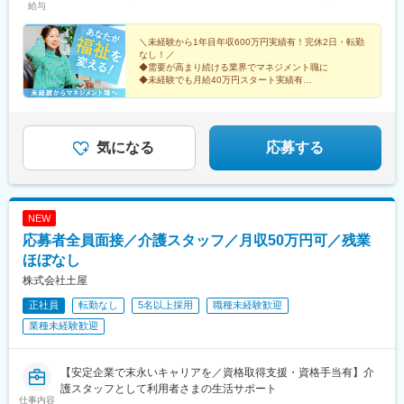
奈良、和歌山■中国・四国／岡山、広島、山口、徳島、香川、愛
給与
媛、高知■九州／福岡、佐賀、長崎、熊本、大分、宮崎、鹿児島、
沖縄★【エリア勤務希望・移住希望の方優遇】：サポート制度も
＼未経験から1年目年収600万円実績有！完休2日・転勤
充実していますので、現在のお住まいに関わらずご希望をお知ら
なし！／
◆需要が高まり続ける業界でマネジメント職に
せください！☆『寮費無料プラン』あり（規定有）：下記勤務地
◆未経験でも月給40万円スタート実績有
希望・移住希望の方はお気軽にご相談ください！※【北海道】【東
◆30～40代の女性マネジャー多数活躍中
京都】【神奈川県】【新潟県】【三重県】【滋賀県】【沖縄県】
◆会社負担で資格取得可能
での勤務の場合★全国のご希望勤務地へU・Iターン可能・初期費
◆株式上場を目指す急成長ベンチャー
用会社負担等の移住支援あり（規定有）・U・Iターン転勤希望者
気になる
応募する
への1年間の支援あり（規定有）★江戸川・川崎・湘南・川越・香
川・徳島・青森にて新規事業所オープン！
NEW
応募者全員面接／介護スタッフ／月収50万円可／残業
ほぼなし
株式会社土屋
正社員
転勤なし
5名以上採用
職種未経験歓迎
業種未経験歓迎
【安定企業で末永いキャリアを／資格取得支援・資格手当有】介
護スタッフとして利用者さまの生活サポート
仕事内容