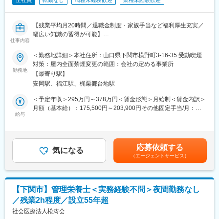
正社員
転勤なし
職種未経験歓迎
業種未経験歓迎
【残業平均月20時間／退職金制度・家族手当など福利厚生充実／
幅広い知識の習得が可能】
仕事内容
■業務内容：
＜勤務地詳細＞本社住所：山口県下関市横野町3-16-35 受動喫煙
グループ会社20名程度の給与計算や社会保険・給付関係の資料の
対策：屋内全面禁煙変更の範囲：会社の定める事業所
作成などをお任せ致します。
勤務地
【最寄り駅】
安岡駅、福江駅、梶栗郷台地駅
■業務詳細：
ご経験やスキルによりますが、まずは社労士さんへの提出資料と
＜予定年収＞295万円～378万円＜賃金形態＞月給制＜賃金内訳＞
して、
月額（基本給）：175,500円～203,900円その他固定手当/月：
社会保険・給付関係の資料の作成をお任せ致します。
給与
11,200円＜月給＞186,700円～215,100円＜昇給有無＞有＜残業手
その後、グループ会社20名程度の給与計算を徐々に行って頂きま
当＞有＜給与補足＞※給与は経験・能力等を考慮の上、決定しま
す。
す。■その他固定手当：処遇改善手当■昇給：年1回（7月）■賞
※法人全体の給与計算は外部委託しています。
与：年2回（7月、12月）賃金はあくまでも目安の金額であり、選
応募依頼する
気になる
考を通じて上下する可能性があります。月給(月額)は固定手当を含
（エージェントサービス）
■組織構成：
めた表記です。
現在、配属となる総務課人事係は2名（女性）在籍しており、30
代～50代の社員で構成されています。1名は採用、労働相談を中
心に担当し、1名は労務管理、システム関連業務を中心に担当して
【下関市】管理栄養士＜実務経験不問＞夜間勤務なし
おりますので、コミュニケーションを図りながら、幅広い業務を
／残業2h程度／設立55年超
少人数で実施しています。
社会医療法人松涛会