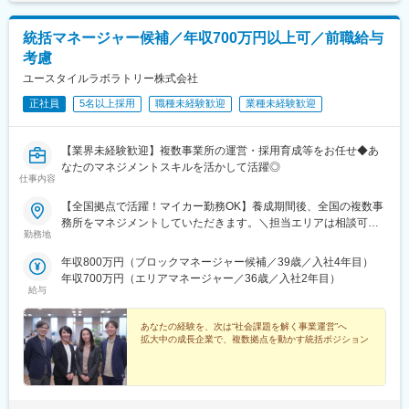
統括マネージャー候補／年収700万円以上可／前職給与
考慮
ユースタイルラボラトリー株式会社
正社員
5名以上採用
職種未経験歓迎
業種未経験歓迎
【業界未経験歓迎】複数事業所の運営・採用育成等をお任せ◆あ
なたのマネジメントスキルを活かして活躍◎
仕事内容
【全国拠点で活躍！マイカー勤務OK】養成期間後、全国の複数事
務所をマネジメントしていただきます。＼担当エリアは相談可
勤務地
能！／近隣エリアまたは全国から好きなエリアを相談できます！
《養成期間中の勤務地》現在は東京、横浜、埼玉、福岡の事業所
年収800万円（ブロックマネージャー候補／39歳／入社4年目）
で行っていますが、ご希望に合わせて、お住まいのエリアで行う
年収700万円（エリアマネージャー／36歳／入社2年目）
ことも可能です。また社宅の利用もできますので、ご面接時にお
給与
気軽にご相談ください。《養成期間後の勤務地》全国47都道府県
が対象※現在お住まいの地域又はジェネラルマネージャーと相談の
あなたの経験を、次は“社会課題を解く事業運営”へ
上決定《配属事業部について》障害福祉事業では「重度訪問介
拡大中の成長企業で、複数拠点を動かす統括ポジション
護」と「グループホーム」、高齢者事業では「訪問介護事業」を
展開しています。配属に関しては、適性や条件等に応じて、配属
の事業部を決定。あなたの適性や能力を活かせる適切な部署でご
活躍いただきます。※入社後のキャリアチェンジも可能です。気に