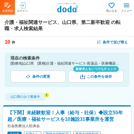
会員登録
ログイン
気になる
メニュー
介護・福祉関連サービス、山口県、第二新卒歓迎
の転
職・求人検索結果
10
条件で並び替え
件
現在の検索条件
[勤務地]山口県 [業種]介護・福祉関連サービス-医薬品・医療機器・ライフサイエンス・医療系サービス [詳細条件](募集・採用情報)第二新卒歓迎
新着求人をいつでもチェック
条件の変更
この条件を保存
山口県
のみで募集中
【下関】未経験歓迎！人事（給与・社保）◆設立55年
超／医療・福祉サービスを10施設31事業所を運営
社会医療法人松涛会