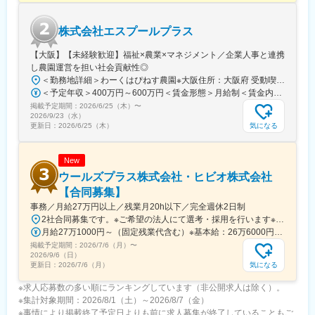
株式会社エスプールプラス
【大阪】【未経験歓迎】福祉×農業×マネジメント／企業人事と連携
し農園運営を担い社会貢献性◎
＜勤務地詳細＞わーくはぴねす農園※大阪住所：大阪府 受動喫煙対策：敷地内全面禁煙変更の範囲：会社の定める事業所
＜予定年収＞400万円～600万円＜賃金形態＞月給制＜賃金内訳＞月額（基本給）：280,000円～420,000円＜月給＞280,000円～420,000円＜昇給有無＞有＜残業手当＞有＜給与補足＞※予定年収はあくまでも目安の金額であり、選考を通じて上下する可能性があります。■昇給：年2回（8月・2月）■賞与：年2回（7月・12月）賃金はあくまでも目安の金額であり、選考を通じて上下する可能性があります。月給(月額)は固定手当を含めた表記です。
掲載予定期間：
2026/6/25（木）
〜
2026/9/23（水）
気になる
更新日：
2026/6/25（木）
New
ウールズプラス株式会社・ヒビオ株式会社
【合同募集】
事務／月給27万円以上／残業月20h以下／完全週休2日制
2社合同募集です。※ご希望の法人にて選考・採用を行います※配属先については、入社された法人内でご希望を考慮の上決定します大阪府大阪市北区西天満2-10-2 幸田ビル5階※ウールズプラス株式会社、ヒビオ株式会社ともに上記住所での勤務となります※オフィス内禁煙＜各社共通＞
月給27万1000円～（固定残業代含む）※基本給：26万6000円～※固定残業代は、時間外労働の有無に関わらず月2.45時間分を、一律5000円支給※上記を超える時間外労働分は追加で支給＜各社共通＞
掲載予定期間：
2026/7/6（月）
〜
2026/9/6（日）
気になる
更新日：
2026/7/6（月）
※求人応募数の多い順にランキングしています（非公開求人は除く）。
※集計対象期間：2026/8/1（土）～2026/8/7（金）
※事情により掲載終了予定日よりも前に求人募集が終了していることもご