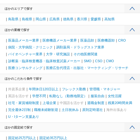
ほかのエリアで探す
鳥取県
島根県
岡山県
広島県
徳島県
香川県
愛媛県
高知県
ほかの業種で探す
医薬品メーカー業界
医療機器メーカー業界
医薬品卸
医療機器卸
CRO
病院・大学病院・クリニック
調剤薬局・ドラッグストア業界
バイオベンチャー業界
大学・研究施設
その他医療関連
診断薬・臨床検査機器・臨床検査試薬メーカー
SMO
CSO
CMO
医療コンサルティング
医療広告代理店・出版社・マーケティング・リサーチ
ほかのこだわり条件で探す
外資系企業
年間休日120日以上
フレックス勤務
管理職・マネジャー
英語を活かす
学歴不問
転勤なし（勤務地限定）
服装自由
女性活躍
社宅・家賃補助制度
上場企業
中国語を活かす
退職金制度
残業20時間未満
完全週休2日制
職種未経験歓迎
土日祝休み
原則定時退社
海外出張あり
U・Iターン支援あり
ほかの固定給で探す
固定給25万円以上
固定給35万円以上