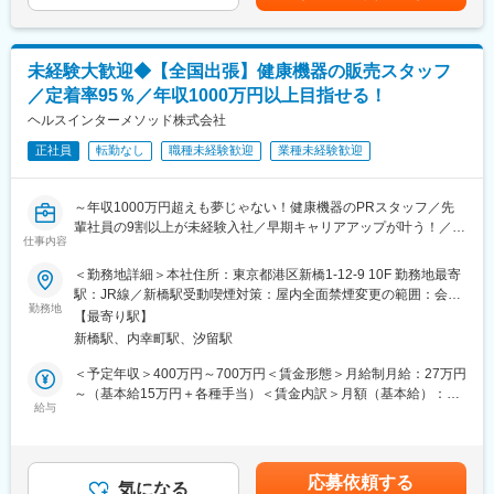
表記です。
室装備品にも注力し、医療に貢献しています。
ル。患者の合併症のリスクを限りなく低減することに成功した他
＊CAS=Computer-Assisted Surgery ナビゲーションシステムやロ
社にはない新製品。
ボティクス技術を用いた手術支援システム
https://www.medtronic.com/jp-ja/our-company/press/2025-06-
未経験大歓迎◆【全国出張】健康機器の販売スタッフ
affera-mapping-ablation-system.html
■業務詳細
／定着率95％／年収1000万円以上目指せる！
・担当する製品の提案、技術サポート
■企業の魅力／特徴
ヘルスインターメソッド株式会社
・医療機関へのサポート（手術立ち会い、勉強・セミナーの主催
当社は1949年の設立以来、医療技術の革新を続けており、電池式
など）
正社員
転勤なし
職種未経験歓迎
業種未経験歓迎
体外型ペースメーカの開発やリードレスペースメーカ、手術支援
・販売代理店へのサポート（製品情報の提供、勉強会の主催な
ロボットなどを提供しています。
ど）
～年収1000万円超えも夢じゃない！健康機器のPRスタッフ／先
・各種学会への参加
変更の範囲：会社の定める業務
輩社員の9割以上が未経験入社／早期キャリアアップが叶う！／社
仕事内容
員定着率◎～
■事業部や取り扱う製品について
配属先の「ジョイントリプレースメント/サージカル事業本部」
＜勤務地詳細＞本社住所：東京都港区新橋1-12-9 10F 勤務地最寄
【仕事内容】
は、数ある同社の事業部の中で最も売上比率の大きい事業部の一
駅：JR線／新橋駅受動喫煙対策：屋内全面禁煙変更の範囲：会社
全国の商業施設や大型スーパー、ドンキ、駐車場内プレハブ会場
つです。慢性的な関節疾患に用いる人工関節や、業界随一のシェ
勤務地
の定める事業所
【最寄り駅】
などで開催される、
アを誇る整形外科用手術ロボット「Mako」のほか、手術現場の課
新橋駅、内幸町駅、汐留駅
長期型の“体験イベント” にて、家庭用医療機器の PR・体験サポー
題を解決するための様々なデバイスを取り扱っています。
ト・販売 を行う仕事です。
＜予定年収＞400万円～700万円＜賃金形態＞月給制月給：27万円
毎日来場されるお客様の健康をサポートしながら、チームで売場
■研修について
～（基本給15万円＋各種手当）＜賃金内訳＞月額（基本給）：
をつくる“イベント営業”。
座学とOJTを織り交ぜた研修制度を用意しております。約1ヶ月間
給与
150,000円固定残業手当/月：70,300円（固定残業時間45時間0分/
で医療や製品の知識を習得し、2ヶ月目以降はOJT形式で徐々に実
月）超過した時間外労働の残業手当は追加支給＜月給＞220,300
【具体的な業務内容】
務に取り組んでいきます。
円（一律手当を含む）＜昇給有無＞有＜残業手当＞有＜給与補足
・イベント会場のブース設営（機材配置・ディスプレイなど）
＞※経験・年齢・能力などを考慮の上決定※年3回、売上の14～
応募依頼する
・健康に関する簡単なヒアリング（肩こり、睡眠、姿勢など）
■働き方に関して
気になる
20％をインセンティブとして支給※現社員は入社後平均1年で店舗