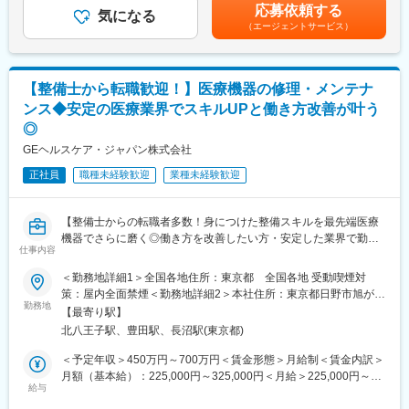
でのご経験に応じ、決定します。賃金はあくまでも目安の金額で
応募依頼する
・ユーザー（臨床検査技師）に対する機器の操作説明
気になる
あり、選考を通じて上下する可能性があります。月給(月額)は固定
（エージェントサービス）
・当社検査機器の保守点検
手当を含めた表記です。
・緊急修理対応
・保守点検のスケジューリング、作業報告書の作成
※保守点検は契約締結や請求業務はありますが、契約目標などの予
【整備士から転職歓迎！】医療機器の修理・メンテナ
算はありません。
ンス◆安定の医療業界でスキルUPと働き方改善が叶う
※緊急時の一次対応はコールセンターが対応です。二次対応として
◎
後日修理に訪問することがメインとなります。
GEヘルスケア・ジャパン株式会社
■担当製品・環境：
正社員
職種未経験歓迎
業種未経験歓迎
医療機関や検査センターで使用される臨床検査機器になります。
顧客から圧倒的な知名度があるだけでなく、業務を通して顧客と
深く接点を持てるため、営業職など社内連携を通して、顧客の検
【整備士からの転職者多数！身につけた整備スキルを最先端医療
査の質や生産性向上に貢献することができます。実際に本ポジシ
機器でさらに磨く◎働き方を改善したい方・安定した業界で勤務
ョンからの声で製品改良に繋がった事例が複数あり、オープンな
仕事内容
したい方にもおすすめ◆充実した研修教育体制でしっかりフォロ
環境、かつチーム全員で協力・分担する環境があります。
ー】
＜勤務地詳細1＞全国各地住所：東京都 全国各地 受動喫煙対
■働き方：
策：屋内全面禁煙＜勤務地詳細2＞本社住所：東京都日野市旭が丘
■業務内容：
勤務地
・月平均残業時間は20時間程度
4-7-127 勤務地最寄駅：JR中央線／豊田駅受動喫煙対策：屋内全
【最寄り駅】
医療画像診断装置（CT,MRI）、超音波診断装置や麻酔器、生体モ
・機器の新規設置は夕方～夜にかけて行うケースが月に数回あり
面禁煙変更の範囲：会社の定める事業所（リモートワーク含む）
北八王子駅、豊田駅、長沼駅(東京都)
ニターを展開する同社のサービスステーションの一員として、下
得ます。また大型連休など、医療機関がお休みの際に作業が集中
記のような業務をお任せします。
します。夜間/休日の対応は週単位でチームで当番制で行ってお
＜予定年収＞450万円～700万円＜賃金形態＞月給制＜賃金内訳＞
・医療装置の保守 修理、点検等メンテナンス
り、特定の人員が多くならないようにしています。また、当番や
月額（基本給）：225,000円～325,000円＜月給＞225,000円～
・機器導入後の技術支援や購入前後のサポート
給与
緊急対応などで夜間/休日勤務を行なった場合は翌日半休や代休な
325,000円＜昇給有無＞有＜残業手当＞有＜給与補足＞※過去のご
・技術的な問い合わせ対応
どを必ず取得いただくのが前提です。