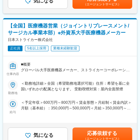
気になる
です。病院や医療施設で新しい医療機器を導入し、スムーズに運
（エージェントサービス）
用されるようにサポートして頂きます。顧客とのコミュニケーシ
変更の範囲：会社の定める業務
ョンや技術的なサポートを通じて、医療現場での問題解決に寄与
する重要な役割を担います。
【全国】医療機器営業（ジョイントリプレースメント/
■業務詳細
サージカル事業本部）※外資系大手医療機器メーカー
・新製品導入プロセス構築: 新しい医療機器を導入するための計
日本ストライカー株式会社
画、実行
・保守点検／故障修復: 機器が安定して動作するように定期的な点
正社員
5名以上採用
業種未経験歓迎
検、修理
・症例立会: 手術や治療の際に立ち会い、機器の使用サポート
■概要
・顧客対応: 顧客からの問い合わせや要望に対応
グローバル大手医療機器メーカー、ストライカーコーポレーショ
・データ分析: 機器の使用データを分析し、運用の改善提案
仕事内容
ンの日本法人である日本ストライカー株式会社の営業担当とし
・他製品サポート: 他の医療機器の設置や保守、修理
て、担当エリアでの売上拡大に貢献いただきます。※担当エリア…
＜勤務地詳細＞全国（希望勤務地選択可能）住所：希望を基に全
お住いの地域やご希望を加味して決定します。
■やりがい
国いずれかの配属となります。 受動喫煙対策：屋内全面禁煙
最先端の医療技術を導入することで、患者さんの治療をサポート
勤務地
■事業部について
する重要な役割を担います。ご自身の努力が直接、医療の質を向
＜予定年収＞600万円～800万円＜賃金形態＞月給制＜賃金内訳＞
【ジョイントリプレースメント/サージカル事業本部】
上させ、患者さんの命を救うことにつながります。新製品導入に
月額（基本給）：350,000円～500,000円＜月給＞350,000円～
人工関節手術用製品、手術室用備品 人工関節関連製品において高
携われることができ、技術的な知識とスキルを磨きながら、医療
給与
500,000円＜昇給有無＞有＜残業手当＞無＜給与補足＞※別途イン
い認知度とシェアを誇り、日本ストライカーで最大の規模を有す
現場での実践的な経験を積むことができます。
センティブあり※社用車貸与（会社負担にて自宅近辺の駐車場を利
る部門です。特にCAS＊の分野ではマーケットをリードし、先進
用）※賃金はあくまでも目安の金額であり、選考を通じて上下する
的な支援技術によって手術の精度を高め、患者さんのQOL向上に
■担当製品：
可能性があります。賃金はあくまでも目安の金額であり、選考を
貢献しています。 長年にわたって築き上げた技術を活かし、患者
・3Dマッピングシステム
応募依頼する
気になる
通じて上下する可能性があります。月給(月額)は固定手当を含めた
さんだけではなく医療従事者の 健康や労働環境にも配慮した手術
診断と治療（マッピング・アブレーション）が一体化の新モデ
（エージェントサービス）