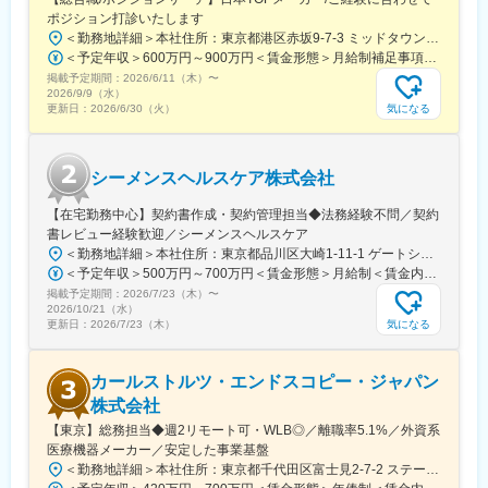
※駐在時期：適性や現赴任メンバーの状況にもよりますが、2～3
ポジション打診いたします
年後を予定
＜勤務地詳細＞本社住所：東京都港区赤坂9-7-3 ミッドタウン・ウェスト勤務地最寄駅：東京メトロ日比谷線／都営大江戸線／六本木駅受動喫煙対策：敷地内全面禁煙変更の範囲：会社の定める事業所（リモートワーク含む）
＜予定年収＞600万円～900万円＜賃金形態＞月給制補足事項なし＜賃金内訳＞月額（基本給）：300,000円～500,000円＜月給＞300,000円～500,000円＜昇給有無＞有＜残業手当＞有賃金はあくまでも目安の金額であり、選考を通じて上下する可能性があります。月給(月額)は固定手当を含めた表記です。
■組織構成
掲載予定期間：
2026/6/11（木）
〜
海外勤務：20～40代の6名／国内勤務：20～50代の7名
2026/9/9（水）
気になる
更新日：
2026/6/30（火）
■働き方
フルリモート ※出社が必要な場面ではお住まいから近いオフィス
へ出社が可能です
シーメンスヘルスケア株式会社
■当社の特徴
【在宅勤務中心】契約書作成・契約管理担当◆法務経験不問／契約
＜多岐に渡る事業展開で安定性・将来性◎＞
書レビュー経験歓迎／シーメンスヘルスケア
印刷事業者1万社中トップ10の売上規模を誇り、医療機器、IT、自
＜勤務地詳細＞本社住所：東京都品川区大崎1-11-1 ゲートシティ大崎ウエストタワー勤務地最寄駅：JR線／大崎駅受動喫煙対策：屋内全面禁煙変更の範囲：会社の定める事業所（リモートワーク含む）
動車関連、海外事業など多岐に展開。官公庁～大手企業まで広い
＜予定年収＞500万円～700万円＜賃金形態＞月給制＜賃金内訳＞月額（基本給）：250,000円～500,000円＜月給＞250,000円～500,000円＜昇給有無＞有＜残業手当＞有＜給与補足＞※給与詳細は経験・能力・前職給与等を踏まえて決定致します。■昇給：年1回（10月）■賞与：年2回（6月・12月）賃金はあくまでも目安の金額であり、選考を通じて上下する可能性があります。月給(月額)は固定手当を含めた表記です。
顧客と取引しており現在も記録紙シェアトップ級です。
掲載予定期間：
2026/7/23（木）
〜
2026/10/21（水）
＜常にチャレンジする会社＞
気になる
更新日：
2026/7/23（木）
2023年1月開始の国土交通省の自動車検証電子事業において、電
子車検証・リーダーを単独受注。RFID技術の導入やBPO事業の拡
カールストルツ・エンドスコピー・ジャパン
大など、非印刷分野やデジタル商品へシフトしています。
株式会社
変更の範囲：会社の定める業務
【東京】総務担当◆週2リモート可・WLB◎／離職率5.1%／外資系
医療機器メーカー／安定した事業基盤
＜勤務地詳細＞本社住所：東京都千代田区富士見2-7-2 ステージビルディング8F勤務地最寄駅：JR総武線／飯田橋駅受動喫煙対策：屋内全面禁煙変更の範囲：会社の定める事業所（リモートワーク含む）