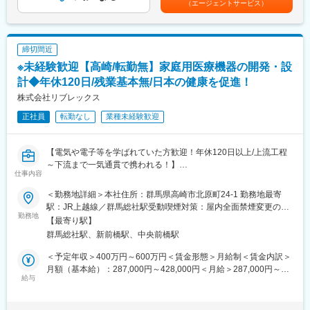
（エージェントサービス）
・顧客要望のヒアリング、製品提案
経験7年賃金はあくまでも目安の金額であり、選考を通じて上下す
変更の範囲：会社の定める業務
・見積もり作成
る可能性があります。月給(月額)は固定手当を含めた表記です。
・製品導入後の定期的なアフターフォロー
・新規訪問
締切間近
※未経験歓迎【高崎/転勤無】家庭用医療機器の開発・設
【その他補足情報】
・長期間の研修を用意しているため職種未経験＆技術的な知識が
計◆年休120日/残業基本無/日本の健康を促進！
全く無い方でも立ち上りが可能となっております。
株式会社リブレックス
・正社員登用は前提の採用です。就業態度に問題がなければ原則
正社員
転勤なし
業種未経験歓迎
登用となり、業界トップクラスシェアを誇る優良企業の正社員と
して安定就業が可能です。（登用率98%、試験やノルマなし）
・業界トップクラスのIoT製品や医療システムに触れる事が可能で
【電気や電子等を学ばれていた方歓迎！年休120日以上/上流工程
す。また、販売スキルだけでなく薬局運営コンサルティングのス
～下流まで一気通貫で携われる！】
キルも習得可能なため市場価値向上が可能です。
仕事内容
■業務概要：
【ポジションの魅力】
＜勤務地詳細＞本社住所：群馬県高崎市北原町24-1 勤務地最寄
当社では医療機器・健康関連機器を中心に製造・開発を行ってお
・同社の製品やシステムが、24時間止めてはならない医療現場の
駅：JR上越線／群馬総社駅受動喫煙対策：屋内全面禁煙変更の範
ります。本求人では設計開発部にて、製品開発～設計～試作・評
勤務地
安心安全や、医療従事者の負担軽減に大きく貢献しています。
囲：会社の定める事業所
【最寄り駅】
価等をお任せいたします。
・調剤というニッチな分野で、業界トップクラスのシェアを誇る
群馬総社駅、新前橋駅、中央前橋駅
製品が多数あります。寡占市場だからこそ、競合製品を使ってい
■業務詳細：
る顧客からいかにシェアを獲得するか、試行錯誤する面白さがあ
＜予定年収＞400万円～600万円＜賃金形態＞月給制＜賃金内訳＞
・医療機器を中心とした商品開発・設計全般
ります。
月額（基本給）：287,000円～428,000円＜月給＞287,000円～
・エンドユーザー向けの医療機器開発
給与
・同社の営業に決まったマニュアルはなく、自分なりの創意工夫
428,000円＜昇給有無＞有＜残業手当＞有＜給与補足＞※スキルと
∟設計・開発：入念な市場調査を行い、製品設計・開発の準備を
が重要です。また個人だけでなく拠点単位での表彰制度もありチ
経験に応じて年収は決定・賞与：年2回※業績連動・昇給：年1回
進めております。 販売店様やユーザー様からの声も重要な要素と
ーム一丸で取り組む環境も魅力です。
賃金はあくまでも目安の金額であり、選考を通じて上下する可能