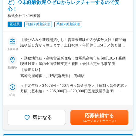
す。
ど）◇未経験歓迎◇ゼロからレクチャーするので安
全体平均で年間約50万円の支給実績があり、成果に応じてさらに
心！
高収入を目指すことも可能です。
株式会社フジ医療器
入社後すぐに数字を任せるのではなく、研修・同行を経て段階的
に目標を持っていただきます。
正社員
職種未経験歓迎
業種未経験歓迎
■転勤は基本的にありません。(管理職になった場合、打診可能性
はありますが意向に沿います。)
【飛び込みや新規開拓なし！営業未経験の方が多数入社！商品知
【中途入社者アンケート】
識や話し方から教えます／土日祝休・年間休日124日／美と健康
仕事内容
■入社を決めた理由
を支える製品を展開】
（1）社会貢献できる・お客様に喜んで頂ける
＜勤務地詳細＞高崎営業所住所：群馬県高崎市新保町101-1 受動
（2）安定性・信頼性
当社はマッサージチェアや補聴器など“美と健康”を支える製品をつ
喫煙対策：屋内全面禁煙変更の範囲：会社の定める事業所
（3）面接官・人
くるメーカーです。この職種では、そうした製品を必要としてい
勤務地
【最寄り駅】
■働いてみて感じた魅力
るお客様に分かりやすく紹介し、届ける仕事を担当します。
高崎問屋町駅、井野駅(群馬県)、高崎駅
（1）人間関係が良い、先輩が親切
（2）社会貢献できる、客様に喜んで頂ける・応援頂ける
■具体的には：
＜予定年収＞340万円～460万円＜賃金形態＞月給制＜賃金内訳＞
（3）様々な業界の普段会えない役職者に会える
◎当社製品のおすすめ
月額（基本給）：235,000円～320,000円固定残業手当/月：
既にお付き合いのあるお客様（JA様など）に対して、
給与
17,000円（固定残業時間10時間0分/月～8時間21分/月）超過した
【企業紹介WEBページ】
「こんな商品があります」
時間外労働の残業手当は追加支給＜月給＞252,000円～337,000円
■会社概要
「こう使うと、生活がもっと快適になります」
（一律手当を含む）＜昇給有無＞有＜残業手当＞有＜給与補足＞※
https://www.youtube.com/watch?v=Ge4KiEjNYaM
といった形で、商品をご提案します。
経験やスキルを考慮の上、当社規定により決定いたします。■昇
応募依頼する
■採用サイト内動画ページ
※飛び込み営業や新規開拓はありません。
気になる
給：年1回■賞与：年2回賃金はあくまでも目安の金額であり、選
（エージェントサービス）
https://trim-saiyo.jp/movie/
メインで扱う商品は、補聴器や健康機器など。
考を通じて上下する可能性があります。月給(月額)は固定手当を含
実際に商品に触れながら、その良さを伝えていきます。
めた表記です。
変更の範囲：会社の定める業務