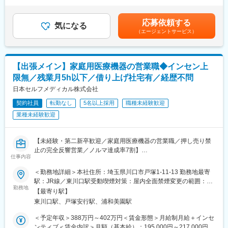
経験・スキルにより検討いたします。■昇給：年1回（4月） ■賞
※マニュアルは英語ですが、翻訳サービスを用いたり、技術力を身
与：年3回（季節賞与7月・12月、業績賞与翌年3月） 賃金はあく
に着けることで自然と対応が可能になりますのでご安心くださ
■研修体制：
までも目安の金額であり、選考を通じて上下する可能性がありま
応募依頼する
い。
気になる
入社後6か月間は東京本社での研修を予定しております。（遠方の
す。賃金はあくまでも目安の金額であり、選考を通じて上下する
（エージェントサービス）
方は住居を手配します。）取り扱い製品数は多いですが、支店配
可能性があります。月給(月額)は固定手当を含めた表記です。
■就業環境：
属後も先輩社員との同行を通して業務習得していただくため、業
年間を通しての残業時間は平均して30～40時間となっておりま
界未経験であっても一人立ちできるよう研修体制を整えておりま
す。
す。
【出張メイン】家庭用医療機器の営業職◆インセン上
スキルを備えたあとは土日や夜間（当番制）に呼び出し（月2, 3回
限無／残業月5h以下／借り上げ社宅有／経歴不問
程度）はありますが、一次対応はコールセンターが行い、現場で
の対応が必要な場合のみ、出勤します。
日本セルフメディカル株式会社
変更の範囲：会社の定める業務
また呼び出し手当、待機手当、時間外出勤手当などはしっかり完
契約社員
転勤なし
5名以上採用
職種未経験歓迎
備されております。
業種未経験歓迎
こちらはスキルを備えられたことが確認できたのちに入ることに
なりますので、新人の内から対応を求められることはありませ
ん。
【未経験・第二新卒歓迎／家庭用医療機器の営業職／押し売り禁
止の完全反響営業／ノルマ達成率7割】
■サポート体制：
仕事内容
不明な点は本部アプリケーションエンジニアなどがいるため、最
■職務内容：
初は専門的な知識はそこまで持っていなくても大丈夫です。
＜勤務地詳細＞本社住所：埼玉県川口市戸塚1-11-13 勤務地最寄
出張ベースで全国の一般消費者に対し、同社が開発・製造してい
駅：JR線／東川口駅受動喫煙対策：屋内全面禁煙変更の範囲：会
る家庭用医療機器のプロモーション活動を担当します。各クール
勤務地
■研修制度：
社の定める事業所
【最寄り駅】
（計3回、各3か月）毎に、プロモーション先（大型ショッピング
各営業所の先輩社員とOJT形式で半年～1年程度かけて育成を行い
東川口駅、戸塚安行駅、浦和美園駅
モール等）付近のWeeklyマンションを会社負担で借りることにな
ます。過去にも未経験の方も多く入社していますのでご安心くだ
ります。※出張先は選べません
さい。
＜予定年収＞388万円～402万円＜賃金形態＞月給制月給＋インセ
ンティブ＜賃金内訳＞月額（基本給）：195,000円～217,000円そ