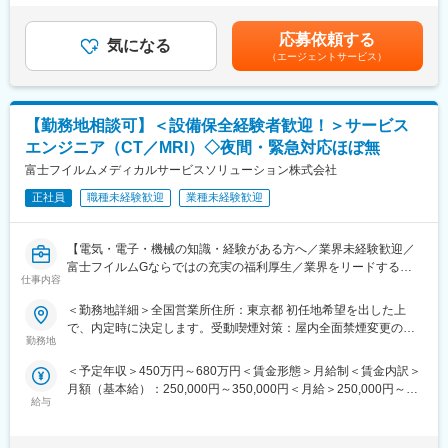
分割）（一律手当を含む）＜昇給有無＞有＜残業手当＞有＜給与
■待遇
補足＞※ご経験やスキルを考慮し決定いたします。※上記はインセ
■業務詳細
平均年収907万円と医療機器メーカーでNo1の平均年収を誇り、住
応募依頼する
気になる
ンティブを含む金額です。賃金はあくまでも目安の金額であり、
担当エリアの病院（主に医師）に対し、当社にて扱っている製品
宅手当・家族手当・借り上げ社宅等と手当がかなり充実しており
（エージェントサービス）
選考を通じて上下する可能性があります。月給(月額)は固定手当を
を提案していただきます。医師のニーズを掘り下げた上で解決に
ます。
含めた表記です。
最適なソリューションを提案する、コンサルティングのような営
業スタイルになります。
■キャリア
【勤務地相談可】＜設備保全経験者歓迎！＞サービス
＜具体的な業務内容＞
富士フイルムグループの育成制度「＋STORY」で成長をサポー
・担当する製品の提案、技術サポート（手術の立会いあり）
ト。ジョブローテーションや研修でキャリアの幅を広げられま
エンジニア（CT／MRI）◇夜間・緊急対応ほぼ無
・最新の医療関連情報の提供、医療機関へのサポート（勉強・セ
す。
富士フイルムメディカルサービスソリューション株式会社
ミナーの主催など）
公式HP：https://fms-careers.fujifilm.com/environment/training/
・販売代理店へのサポート
正社員
職種未経験歓迎
業種未経験歓迎
■組織構成
・各種学会への参加
国内に48拠点を有し、各拠点をチーム全体でサポートし合いなが
・担当施設の患者集患の提案、実行
ら業務を進めます。
【電気・電子・機械の知識・経験がある方へ／業界未経験歓迎／
※担当病院数は10～15施設ほどです。
富士フイルムGならではの充実の福利厚生／業界をリードするメ
※緊急の呼び出し等は発生いたしません。
変更の範囲：会社の定める業務
仕事内容
ディカル事業の安定基盤】
■担当製品
＜勤務地詳細＞全国営業所住所：東京都 初任地希望を出した上
■業務内容：
サージェリー事業本部で展開している外科の製品群で「手術用縫
で、内定時に決定します。受動喫煙対策：屋内全面禁煙変更の範
サービスエンジニアとして、医療機器の据付・保守・修理等を行
合糸」「手術用器機」「止血剤」の大きく3つ分けれております。
勤務地
囲：会社の定める事業所（リモートワーク含む）
います。
入社後はいずれかの製品群を担当いただきます。豊富なラインナ
＜予定年収＞450万円～680万円＜賃金形態＞月給制＜賃金内訳＞
作業だけではなく、お客様である医療機関の方々と的確なコミュ
ップを揃えており、顧客のニーズに合わせた最適なソリューショ
月額（基本給）：250,000円～350,000円＜月給＞250,000円～
ニケーション、迅速・誠実な対応を行うことで、信頼関係を構築
ン提案が可能です。
給与
350,000円＜昇給有無＞有＜残業手当＞有＜給与補足＞※経験・能
していきます。技術者としての知識・能力のみならず、コミュニ
力等を考慮の上、当社規定により決定します。■給与改定：年1回
ケーション能力も大切なお仕事です。
■研修・教育制度
■賞与：年2回（7月、12月）賃金はあくまでも目安の金額であ
※変更の範囲：会社の定める業務