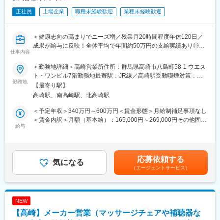
正社員
上場企業
職種未経験歓迎
業種未経験歓迎
＜健康志向の高まりでニーズ増／残業月20時間程度年休120日／
成果が給与に反映！全体平均で年間約50万円の支給実績あり◎＞
仕事内容
【仕事の内容】
＜勤務地詳細＞高崎営業所住所：群馬県高崎市八島町58-1 ウエス
当社は、東証プライム上場の電解水素水整水器メーカーです。
ト・ワンビル7階勤務地最寄駅：JR線／高崎駅受動喫煙対策：屋
今回募集するのは、法人企業の従業員様向けに製品説明会・体験
勤務地
内全面禁煙変更の範囲：会社の定める事業所
【最寄り駅】
会を行う営業職です。
高崎駅、南高崎駅、北高崎駅
新規飛び込みや無作為なテレアポではなく、代理店からの紹介先
やお問い合わせのあった法人様が中心です。
＜予定年収＞340万円～600万円＜賃金形態＞月給制補足事項なし
入社後は専任トレーナーがつき、商品知識・説明トーク・商談の
＜賃金内訳＞月額（基本給）：165,000円～269,000円その他固定
進め方を同行しながら学べます。
給与
手当/月：20,000円固定残業手当/月：54,000円～131,000円（固定
これまでのご経験を活かし、安定した上場企業で成果に応じた収
残業時間40時間0分/月）超過した時間外労働の残業手当は追加支
入アップを目指せる環境です。
給＜月給＞239,000円～420,000円（一律手当を含む）＜昇給有無
＞有＜残業手当＞有＜給与補足＞■固定給に加え、販売実績に応じ
応募依頼する
【求人ポイント◎】
気になる
たインセンティブ制度があります。■昇給年１回■賞与：年2回（7
（エージェントサービス）
■未経験の方も歓迎です。異業種・営業未経験から入社された方も
月・12月）基本給の3ヶ月分程度を想定賃金はあくまでも目安の
多数活躍中です。※入社直後からトレーナーが1名つきます。商品
金額であり、選考を通じて上下する可能性があります。月給(月額)
説明のトーク練習や営業同行を行います。
は固定手当を含めた表記です。
■成績等に応じて若くしてのキャリアアップが可能です。(30代で
NEW
の支店長登用実績多数あり)
【高崎】メーカー営業（マッサージチェアや補聴器な
■固定給に加え、販売実績に応じたインセンティブ制度がありま