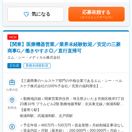
ミナーの主催など）
分割）（一律手当を含む）＜昇給有無＞有＜残業手当＞有＜給与
■留意事項：
・販売代理店へのサポート
補足＞※ご経験やスキルを考慮し決定いたします。※上記年収はイ
ジョンソン・エンド・ジョンソンは、当社の整形外科事業を分
・各種学会への参加
応募依頼する
気になる
ンセンティブを含む金額です。賃金はあくまでも目安の金額であ
離・独立（セパレーション）し、DePuy Synthes として独立した
■事業部について：
（エージェントサービス）
り、選考を通じて上下する可能性があります。月給(月額)は固定手
企業を設立する計画を発表しています。
オーソペディックス事業本部は、整形領域で使用されるインプラ
当を含めた表記です。
必要な諸条件が満たされることを前提に、18～24ヶ月以内に完了
ント製品を取り扱っています。今回採用するのはトラウマ／スポ
する見込みです。
ーツビジネスの営業職を募集しております。
本ポジションはセパレーション完了後、DePuy Synthes の従業員
NEW
トラウマビジネスは、四肢の外傷製品を取り扱い、歴史的にマー
として雇用される予定であり、
ケットリーダーを維持し、そして今後も新製品の導入を継続的に
【関東】医療機器営業／業界未経験歓迎／安定の三菱
同社の雇用体系・プログラム・ポリシー・福利厚生が適用されま
計画しています。
商事G／働きやすさ◎／直行直帰可
す。
圧倒的な製品ポートフォリオとセールスカバレッジにより、更な
エム・シー・メディカル株式会社
詳細は、適切なタイミングで DePuy Synthes より別途通知される
るシェアアップと共に他社の追随を許さないポジションを目指し
予定です。
ています
正社員
業種未経験歓迎
スポーツビジネス（スポーツ整形領域）は、反復性肩関節脱臼、
腱板断裂修復術などに用いるスーチャーアンカーを世界て初めて
発売。国内においても最初に生体内吸収性の製品を導入し、金属
【三菱商事のヘルスケア部門の中核企業であるエム・シー・ヘル
製、PEEK製を含め、手指・肘・股・膝・足関節の靱帯等修復術に
スケア株式会社の100%子会社／充実の福利厚生】
仕事内容
対応する多様なラインナップをそろえています。
■職務概要：
変更の範囲：会社の定める業務
■研修・教育：
医療機器の営業担当として、当社が主に取り扱うカール・ストル
＜勤務地詳細＞関東営業所住所：埼玉県さいたま市南区根岸3丁目
業界・企業・製品理解のため、東京本社で1～2か月の初期研修を
ツ社製の内視鏡関連機器をはじめとする製品の提案・販売をお任
23番10号 プラムビル2階 勤務地最寄駅：京浜東北線／南浦和駅受
実施。実機に触れて基礎を習得後配属。配属後もOJTやeラーニン
せします。
勤務地
動喫煙対策：屋内全面禁煙変更の範囲：会社の定める事業所
【最寄り駅】
グで未経験者も成長可能な体制です。基礎重視で安心して学べる
■業務詳細：
南浦和駅、武蔵浦和駅、北戸田駅
環境。
担当エリア内の医療機関や代理店を訪問し、医師に対して製品の
■留意事項：
ご提案を行うほか、以下のような幅広い業務に携わっていただき
＜予定年収＞460万円～530万円＜賃金形態＞月給制補足事項なし
ジョンソン・エンド・ジョンソンは、当社の整形外科事業を分
ます。
＜賃金内訳＞月額（基本給）：260,000円～300,000円＜月給＞