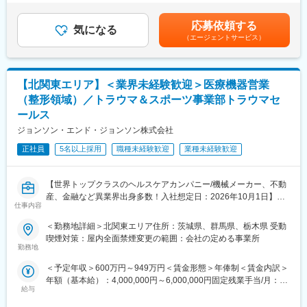
・有給取得平均15.9日／年
分割）（一律手当を含む）＜昇給有無＞有＜残業手当＞有＜給与
■業務詳細
・マイカー通勤可
補足＞※ご経験やスキルを考慮し決定いたします。※上記年収はイ
担当エリアの病院（主に医師）に対し、当社にて扱っている製品
応募依頼する
・熊谷駅から送迎シャトルバス運行
気になる
ンセンティブを含む金額です。賃金はあくまでも目安の金額であ
を提案していただきます。医師のニーズを掘り下げた上で解決に
（エージェントサービス）
・西小泉駅から徒歩圏内
り、選考を通じて上下する可能性があります。月給(月額)は固定手
最適なソリューションを提案する、コンサルティングのような営
当を含めた表記です。
業スタイルになります。
■魅力
＜具体的な業務内容＞
・世界中の医療インフラを支える社会貢献性の高い仕事
【北関東エリア】＜業界未経験歓迎＞医療機器営業
・担当する製品の提案、技術サポート（手術の立会いあり）
・コロナ禍では全国のワクチン保存体制を支えた実績あり
・最新の医療関連情報の提供、医療機関へのサポート（勉強・セ
（整形領域）／トラウマ＆スポーツ事業部トラウマセ
・異業界出身者が多数活躍中
ミナーの主催など）
ールス
・改善活動や組織づくりに裁量を持って挑戦できる環境
・販売代理店へのサポート
・挑戦を後押しする風土があり昇格機会も豊富
ジョンソン・エンド・ジョンソン株式会社
・各種学会への参加
・日本発のグローバルヘルスケア企業として成長領域で活躍可能
正社員
5名以上採用
職種未経験歓迎
業種未経験歓迎
■事業部について：
変更の範囲：当社業務全般
オーソペディックス事業本部は、整形領域で使用されるインプラ
ント製品を取り扱っています。整形領域の中でありとあらゆる疾
【世界トップクラスのヘルスケアカンパニー/機械メーカー、不動
患を網羅しているという他社にはない強みを持った事業部です。
産、金融など異業界出身多数！入社想定日：2026年10月1日】
仕事内容
■業務詳細
■研修・教育：
担当エリアの病院（主に医師）に対し、当社にて扱っている製品
＜勤務地詳細＞北関東エリア住所：茨城県、群馬県、栃木県 受動
業界や企業、製品に関して知識を深めるため、1~2ヶ月程度の初
を提案していただきます。医師のニーズを掘り下げた上で解決に
喫煙対策：屋内全面禁煙変更の範囲：会社の定める事業所
期研修（東京本社で実施予定）がございます。座学のみならず実
最適なソリューションを提案する、コンサルティングのような営
勤務地
際に機器にも触れていただくなど、基礎的な知識・スキルをイン
業スタイルになります。
＜予定年収＞600万円～949万円＜賃金形態＞年俸制＜賃金内訳＞
プットしてから現場へ配属となります。配属後についてもOJT研
＜具体的な業務内容＞
年額（基本給）：4,000,000円～6,000,000円固定残業手当/月：
修ならびにeラーニングのプログラムがあるため、業界未経験の方
・担当する製品の提案、技術サポート（手術の立会いあり）
給与
50,000円～65,000円（固定残業時間20時間0分/月）超過した時間
でもキャッチアップできる環境があります。
・最新の医療関連情報の提供、医療機関へのサポート（勉強・セ
外労働の残業手当は追加支給＜月額＞383,333円～565,000円（12