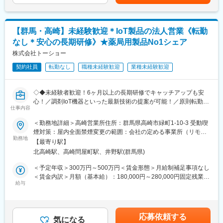
あり、選考を通じて上下する可能性があります。月給(月額)は固定
（3）様々な業界の普段会えない役職者に会える
手当を含めた表記です。
■インセンティブ制について：
【企業紹介WEBページ】
年収にプラスして実績に応じたインセンティブを支給します。実
■会社概要
【群馬・高崎】未経験歓迎＊IoT製品の法人営業《転勤
績がそのまま評価に反映されるため、モチベーションに繋がりま
https://www.youtube.com/watch?v=Ge4KiEjNYaM
なし＊安心の長期研修》★薬局用製品No1シェア
す。
■採用サイト内動画ページ
株式会社トーショー
https://trim-saiyo.jp/movie/
■社風について：
契約社員
転勤なし
職種未経験歓迎
業種未経験歓迎
かっ達で和気あいあいとした社風です。年次に関係なく、「こん
変更の範囲：会社の定める業務
なことやりたい」という意見を求められ、チャレンジもできる環
境です。
◇◆未経験者歓迎！6ヶ月以上の長期研修でキャッチアップも安
心！／調剤IoT機器といった最新技術の提案が可能！／原則転勤は
■当社について：
仕事内容
無いため特定エリアで就業されたい方も歓迎！社会貢献性の高い
・1982年に電解水素水整水器の販売会社として創業し、1990年に
仕事◆◇
＜勤務地詳細＞高崎営業所住所：群馬県高崎市緑町1-10-3 受動喫
は自社工場を設立。メーカーとして整水器の普及に取り組んでい
煙対策：屋内全面禁煙変更の範囲：会社の定める事業所（リモー
ます。
【はじめに】
勤務地
トワーク含む）
・創業以来、人間にとって最適な「水」とは何かを追求し続け、
【最寄り駅】
既存のお客様である調剤薬局やドラッグストアに対して、主力製
これまで20を越える国内外の大学や研究機関と産学共同研究を進
北高崎駅、高崎問屋町駅、井野駅(群馬県)
品である全自動調剤分包機などの調剤IoT機器を販売いただく職種
め、その成果を論文として国際学術誌に数多く発表しています。
となります。
＜予定年収＞300万円～500万円＜賃金形態＞月給制補足事項なし
・昨今、日本だけではなく、先進国や新興国においても生活習慣
IoT製品の販売スキルの市場価値は上昇の一途を辿っており、同社
＜賃金内訳＞月額（基本給）：180,000円～280,000円固定残業手
病が問題となっています。 健康長寿社会の実現をめざした取り組
で得られるスキルも例外ではありません。完全未経験から市場価
給与
当/月：40,000円～70,000円（固定残業時間33時間0分/月）超過し
みが行われている中、当社が重要と考える医療は「予防」です。
値を高める事ができる貴重な求人となります。
た時間外労働の残業手当は追加支給＜月給＞220,000円～350,000
からだにいい「水」を日々の生活に取り入れることは、とても簡
円（一律手当を含む）＜昇給有無＞有＜残業手当＞有＜給与補足
単で継続しやすい健康の維持、増進対策の1つであると考えていま
【業務概要】
＞※給与詳細は、年齢・スキルを考慮し決定します。■昇給：年1
す。
応募依頼する
・提案資料作成
気になる
回■賞与：年2回年収420万円／30歳 経験5年年収500万円／32歳