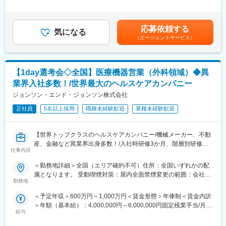
あればすぐに相談できる環境なので、安心してチャレンジできま
例】・28歳/520万円(入社3年・経験6年、手当含)：月給32万円・
理・共有するシステム
す！
30歳/650万円(入社6年・経験10年、手当含)：月給33万円・35
https://www.fujifilm.com/jp/ja/healthcare/healthcare-it/it-
■同社の魅力
歳/750万円(入社8年・経験11年、手当含)：月給37万円賃金はあく
imaging/enterprise-pacs
応募依頼する
・三菱商事のグループ会社になったことにより、三菱商事の海外
気になる
までも目安の金額であり、選考を通じて上下する可能性がありま
（エージェントサービス）
ネットワークの活用やグループ企業との連携を通じ、更なる発展
す。月給(月額)は固定手当を含めた表記です。
■仕事内容
が期待できます。
医療機器や画像ネットワークシステムの設置、立ち上げ、定期点
・同社は自社で医療機器の研究開発を行っているため、医師・取
検、トラブル対応など。医療現場の「安全とスピード」を守るプ
引先からの要望を直接製品に反映させる仕組みができておりま
【1day選考会◇全国】医療機器営業（外科領域）◆異
ロフェッショナルです。
す。他の商社に比べて「ものづくり」に対しての想い・医療に対
業界入社多数！/世界最大のヘルスケアカンパニー
しての強い想いを持つ人が多くいる企業です。
■研修制度
ジョンソン・エンド・ジョンソン株式会社
入社後は、小田原にある研修センターにて、機械の解体・組み立
変更の範囲：会社の定める業務
てなどの基礎技術を学び、先輩社員とのOJTを通じて、現場での
正社員
5名以上採用
職種未経験歓迎
業種未経験歓迎
実務に慣れていただきます。上記のとおり実機を用いたトレーニ
ングなどから必要なスキルを段階的に習得できますので、整備士
【世界トップクラスのヘルスケアカンパニー/機械メーカー、不動
の方は早くキャッチアップいただけます！
産、金融など異業界出身多数！/入社時研修3か月、階層別研修な
※その他年間研修カリキュラムがあり、成熟度に応じて参加可能
仕事内容
ど手厚い研修体制/キャリアパス充実/圧倒的な製品力/業界トップ
シェアの製品多数/インセンティブ制度/入社想定日：2026年10月1
■働き方の魅力
＜勤務地詳細＞全国（エリア確約不可）住所：全国いずれかの配
日】
フレックス制度を導入しており、午前・午後の半休制度もあるた
属となります。 受動喫煙対策：屋内全面禁煙変更の範囲：会社の
め、柔軟な働き方が可能です。さらに、担当エリアが狭いため、
勤務地
定める事業所
★自分の提案が、医療現場の課題解決に繋がる営業職です！
各エンジニアの負担を軽減し、バランスの取れたワークライフを
＜予定年収＞600万円～1,000万円＜賃金形態＞年俸制＜賃金内訳
★個人の裁量が大きく、年齢・性別関係・社歴関係なく活躍でき
実現できます。
＞年額（基本給）：4,000,000円～6,000,000円固定残業手当/月：
る環境です！
休日・夜間の問い合わせはコールセンター対応であり、メリハリ
給与
50,000円～65,000円（固定残業時間20時間0分/月）超過した時間
★研修制度が非常に手厚く、医療機器営業のキャリア形成には最
をつけて働くことが可能です。（当番制あり）
外労働の残業手当は追加支給＜月額＞383,333円～565,000円（12
適な環境です！