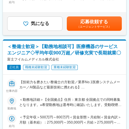
離・独立（セパレーション）し、DePuy Synthes として独立した
・製品の搬入・試用準備
給与
260,000円～300,000円＜昇給有無＞有＜残業手当＞有＜給与補足
企業を設立する計画を発表しています。必要な諸条件が満たされ
・医師からの使用評価のヒアリング
＞前職、経験を考慮のうえ決定します。■賞与：年2回（前年度実
ることを前提に、18～24ヶ月以内に完了する見込みです。本ポジ
・代理店との調整・交渉
績4か月分）■昇給：年1回賃金はあくまでも目安の金額であり、
ションはセパレーション完了後、DePuy Synthes の従業員として
・納品・設置の立ち会い
選考を通じて上下する可能性があります。月給(月額)は固定手当を
応募依頼する
雇用される予定であり、同社の雇用体系・プログラム・ポリシ
・手術時に立会い、機器の使用方法をサポート など
気になる
含めた表記です。
ー・福利厚生が適用されます。詳細は、適切なタイミングで
（エージェントサービス）
■担当エリア：
DePuy Synthes より別途通知される予定です。
東京23区以外、埼玉県、群馬県、栃木県、茨城県、新潟県、山梨
県のどちらかのエリアをお任せします。居住地を考慮して担当エ
変更の範囲：会社の定める業務
リアを割り振ります。
＜整備士歓迎＞【勤務地相談可】医療機器のサービス
■ポジションの魅力：
エンジニア◇平均年収900万超／研修充実で長期就業〇
営業ユニットは4名体制（部門全体8名）で活動中。20代の若手か
ら経験豊富なベテランまでバランス良く在籍しており、社歴に関
富士フイルムメディカル株式会社
わらずフラットに意見交換ができる風通しの良さが自慢です。
正社員
職種未経験歓迎
業種未経験歓迎
■働き方：
社用車を貸与しての営業で、直行直帰となります。
■幅広いキャリア：
【技術力を磨きたい整備士の方歓迎／業界No.1医療システムメー
社内公募制度により、グループをまたがり異なる職種への異動も
カー／AI製品など最新技術に携われる】
可能です。営業職からマーケティングや人事や企画広報にキャリ
仕事内容
医療現場を支える「サービスエンジニア」に挑戦したい整備士の
アチェンジした社員も多数おります。※入社3年目以降より可
方募集！整備士としての経験を、医療機器の設置・保守に活かせ
＜勤務地詳細＞【全国拠点】住所：東京都 全国拠点での同時募集
■入社後の研修：
ます。PACSやCT・MRIなどの高度な機器を扱い、病院の診断を
となります。※希望勤務地は選考時に確認いたします。受動喫煙対
当社では、ほとんどの中途入社社員が医療業界未経験からのスタ
支える重要な仕事です。最新のAI技術やネットワークシステムに
勤務地
策：屋内全面禁煙変更の範囲：会社の定める事業所（リモートワ
ートです。
も関わるため、ITスキルも身につきます。
ーク含む）
営業のご経験があれば、業界経験がなくても問題ありません！
＜予定年収＞500万円～800万円＜賃金形態＞月給制＜賃金内訳＞
入社後は、先輩社員がマンツーマンで丁寧に指導するOJTを通じ
月額（基本給）：275,000円～350,000円＜月給＞275,000円～
■PACSとは
て、実際の現場で業務を覚えていただきます。分からないことが
給与
350,000円＜昇給有無＞有＜残業手当＞有＜給与補足＞【年収
レントゲン、CT、MRIなどで撮影したデジタルデータを保存・管