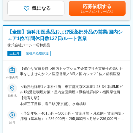
入社後は会社、製品に関して知識を深めていただくため3か月の研
り、選考を通じて上下する可能性があります。月給(月額)は固定手
修を行っています。座学だけでなく、実際に担当する製品の操作
応募依頼する
気になる
当を含めた表記です。
■具体的な業務：
を頂くなど基礎的な知識を身につけてからの現場配属になりま
（エージェントサービス）
◇据付（搬入・組立・調整・取扱い説明）
す。現場配属後も上長や先輩社員との営業動向や勉強会、年次や
◇保守（保守契約・点検契約）
階層別の研修プログラムを用意しているため、継続的に知識習得
◇整備（保守に含まない部品等の交換）
をする環境が整っております。
【全国】歯科用医薬品および医薬部外品の営業/国内シ
◇修理（故障オンコールを受け訪問し復旧）
※初期研修期間中は会社で手配するビジネスホテルに宿泊していた
だきます。
ェア1位/年間休日数127日/ルート営業
■取扱う医療機器
株式会社ジーシー昭和薬品
MRI装置、CT装置、X線撮影装置、超音波診断装置、骨密度測定
■キャリアパス
装置等
正社員
業種未経験歓迎
・マネージャー、本社部門など、長期的に多くのキャリアパスが
ございます。それを実現するための社内制度も大変充実しており
■主なお客様
ます。
【確かな実績を持つ国内トップシェア企業で社会貢献性の高い仕
病院、クリニック等の医療機関
例）GROWプログラム：短期間にて他部署の業務体験が可能／社
事をしませんか？／医療営業／MR／国内シェア1位／歯科医薬品
内公募制度：職種、セクター間の異動を行える制度
仕事内容
のリーディングカンパニー／年間休日127日／社会貢献性◎】
■業務の魅力：
お客様が満足する製品・サービス・ソリューションを提供するこ
変更の範囲：会社の定める業務
＜勤務地詳細1＞本社住所：東京都文京区本郷1-28-34 本郷MKビ
■業務内容：
とで、医療業界の課題を解決し人々の健康や豊かな生活に貢献す
ル1階受動喫煙対策：屋内全面禁煙＜勤務地詳細2＞福岡県住所：
医薬品、医療機器、医薬部外品等の製造販売を行う当社にて、以
ることができます。
勤務地
福岡県 受動喫煙対策：屋内全面禁煙＜勤務地詳細3＞名古屋住
【最寄り駅】
下の業務をご担当いただきます。
所：愛知県名古屋市 受動喫煙対策：屋内全面禁煙変更の範囲：会
本郷三丁目駅、春日駅(東京都)、水道橋駅
※入社直後からいきなり営業活動から始めるわけではなく、先輩社
■教育制度：
社の定めるエリア（国内転勤の可能性あり）
員の方の同席から行っていただけます。
千葉県柏市にある研修施設でサービスエンジニアとしての研修実
＜予定年収＞401万円～500万円＜賃金形態＞月給制＜賃金内訳＞
施の場合があります。また、ビジネス基礎力向上のため富士フイ
月額（基本給）：236,000円～295,000円＜月給＞236,000円～
■業務詳細：
ルムグループの学び支援を利用したEラーニング受講が可能です。
給与
295,000円＜昇給有無＞有＜残業手当＞有＜給与補足＞■昇給：年
具体的には
その他、状況に応じて各種研修もございます。
1回■賞与：└夏季1.5か月／冬季1.5か月／その他2.0か月（注）
歯科局所麻酔、歯周病、う蝕、口腔粘膜疾患に関連した当社製品