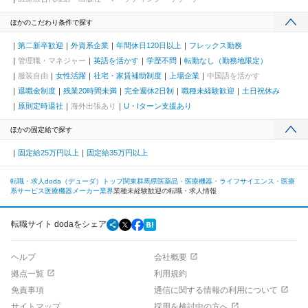
ほかのこだわり条件で探す
第二新卒歓迎
外資系企業
年間休日120日以上
フレックス勤務
管理職・マネジャー
英語を活かす
学歴不問
転勤なし（勤務地限定）
服装自由
女性活躍
社宅・家賃補助制度
上場企業
中国語を活かす
退職金制度
残業20時間未満
完全週休2日制
職種未経験歓迎
土日祝休み
原則定時退社
海外出張あり
U・Iターン支援あり
ほかの固定給で探す
固定給25万円以上
固定給35万円以上
転職・求人doda（デューダ）トップ
関東
群馬県
医薬品・医療機器・ライフサイエンス・医療
系サービス
医療機器メーカー業界
業種未経験歓迎の転職・求人情報
転職サイト dodaをシェア
ヘルプ
会社概要
拠点一覧
利用規約
免責事項
通信に関する情報の利用について
サイトマップ
採用を検討中の方へ