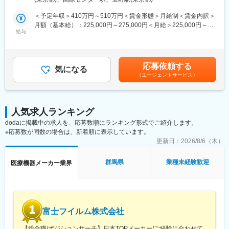
新規事業・市場開拓プロジェクトの推進をお任せします。
1000万円を目指すことが可能です！※現在、営業職30名中、3、4
める事業所（リモートワーク含む）
名いらっしゃいます。
＜予定年収＞410万円～510万円＜賃金形態＞月給制＜賃金内訳＞
2025年より海外事業の本格展開をスタートし、現在はまさに事業
∟毎日会場に足を運んで頂くお客様の10％の方にご購入頂いてお
月額（基本給）：225,000円～275,000円＜月給＞225,000円～
の立ち上げフェーズです。決められた業務をこなすだけではな
給与
ります。
275,000円＜昇給有無＞有＜残業手当＞有＜給与補足＞※スキル・
く、市場調査や事業企画、営業活動まで幅広く携わり、自ら考
経験に応じて決定を致します。■昇給：年1回■賞与：年2回賃金は
え、提案し、行動できる環境があります。
・下記を達成するとインセンティブが数万円～10万円ほど発生し
あくまでも目安の金額であり、選考を通じて上下する可能性があ
海外ビジネスの最前線で挑戦を重ねながら、自身のアイデアを形
ます。
ります。月給(月額)は固定手当を含めた表記です。
応募依頼する
にし、事業とともに成長していきたい方のご応募をお待ちしてい
気になる
◎自己新記録賞（自身の販売台数を超える）
（エージェントサービス）
ます！
◎チーム賞（チームでノルマを超える）
◎年間の売上トップ3
■業務詳細
◎集客数（1日あたり330名）
・市場・顧客ニーズ・競合の調査・分析
人気求人ランキング
・国内外パートナー企業との連携、事業企画・販売企画の立案
■モデル年収・キャリアパス：
dodaに掲載中の求人を、応募数順にランキング形式でご紹介します。
・仮説検証の計画・実行、事業計画・販売戦略の策定
・絶対評価で営業成績が反映され、リーダー／主任／課長とキャ
※応募数が同数の場合は、新着順に表示しています。
・販路開拓、販売促進
リアアップすることができます。課長職になると、役職手当5万円
更新日：
2026/8/6（木）
／月＋インセンが2％アップします。
国内、海外子会社のメンバーと連携しながら、国内をベースに出
張での活動を行います。
変更の範囲：会社の定める業務
群馬県
業種未経験歓迎
医療機器メーカー業界
■入社後の流れ
入社後はマーケティング部 事業企画課に配属され、国内勤務で当
社について学びます。ゆくゆくは海外事業課にご異動いただき、
海外出張や海外駐在などをお任せする予定です。
富士フイルム株式会社
※駐在先候補：中国、インド、シンガポール、ベトナムなど
【総合職/ポジションサーチ】日本TOPメーカー/ご経験に合わせて