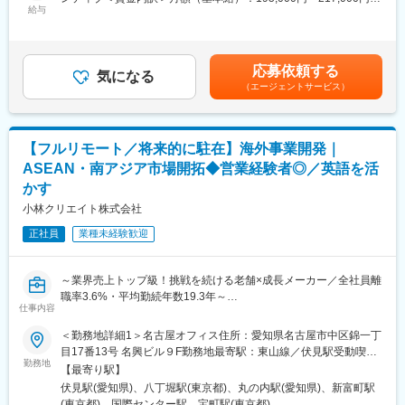
■業務詳細：
給与
■長期的な就業可能：
の他固定手当/月：63,000円固定残業手当/月：55,000円（固定残
・キャンペーン期間中の販促イベントの企画、企画に必要な製作
現在は勤続年数20年と在籍している方も多数おり年齢層も20歳～
業時間25時間0分/月）超過した時間外労働の残業手当は追加支給
物の他部署へ発注依頼、自身のシフト管理等のキャンペーン準備
50歳とバランスよく活躍しています。
＜月給＞313,000円～335,000円（一律手当を含む）＜昇給有無＞
を行います。
自己都合の退職も3~5％と大手日系メーカーと同様に非常に長く
有＜残業手当＞有＜給与補足＞※下限は基本給＋残業代の記載です
応募依頼する
・キャンペーン実施期間中（2～3箇月/1回）は集客を行い、会場
気になる
働ける環境です。
が、上限はインセンティブ込みでの金額になります。インセンテ
（エージェントサービス）
に訪れた方々に、1人20分を目安に当社製品の「メディック」を
ィブに上限はなく、販売実績×10%が支給されます。(売り上げト
体験していただきます。体験して頂いている最中にお客様の身体
■キャリアパス：
ップ3に入る方は1000万円を稼がれている方もおります。)賃金は
のお悩みをお伺いし、「メディック」の効果を実感していただき
機械だけでなく電気やITの知識も身に着けることができます。
あくまでも目安の金額であり、選考を通じて上下する可能性があ
ます。
エンジニアのキャリアパスは無限であり、社内公募制度によりサ
ります。月給(月額)は固定手当を含めた表記です。
【フルリモート／将来的に駐在】海外事業開発｜
ービスマネージャーとして現場のマネジメント、本社工場での製
ASEAN・南アジア市場開拓◆営業経験者◎／英語を活
※キャンペーン期間中は体験のみです。最後の10日間のみ、ご購
品開発・改良、サービス体制の仕組み作りなどキャリア構築が可
かす
入希望の方にご提案を行うことが出来ます。（押し売り禁止の完
能です。
全反響営業）
小林クリエイト株式会社
変更の範囲：会社の定める業務
正社員
業種未経験歓迎
■扱う製品：
・同社で開発・製造をしている電位治療器「メディック」は、座
布団のような形をした製品で、座りながらにして体内に電圧をか
～業界売上トップ級！挑戦を続ける老舗×成長メーカー／全社員離
け、頭痛・肩こり・不眠症・慢性便秘などの身体の悩みを緩和し
職率3.6%・平均勤続年数19.3年～
てくれます。
仕事内容
■業務内容
■やりがいのあるインセンティブ：
＜勤務地詳細1＞名古屋オフィス住所：愛知県名古屋市中区錦一丁
印刷で培った技術を基盤に、データ処理やシステム開発、RFID な
・商品単価は80万円程で、ノルマ（8～9台）を超えてから一台売
目17番13号 名興ビル９F勤務地最寄駅：東山線／伏見駅受動喫煙
どの自動認識技術を組み合わせ、印刷物の提供にとどまらずお客
勤務地
り上げる毎に約10%のインセンティブが発生します。
対策：屋内全面禁煙＜勤務地詳細2＞東京オフィス住所：東京都中
【最寄り駅】
様の業務全体を支援するソリューションを提供している当社。
・ノルマを引いて20～30台販売すると1クール200～300万円のイ
央区新富1-18-1 住友不動産京橋ビル4F勤務地最寄駅：各線／八丁
伏見駅(愛知県)、八丁堀駅(東京都)、丸の内駅(愛知県)、新富町駅
そんな当社にて、海外（ASEAN・南アジアエリア中心）に向けた
ンセンティブを獲得できます。そちらを3クール続けることで
堀駅受動喫煙対策：屋内喫煙可能場所あり変更の範囲：会社の定
(東京都)、国際センター駅、宝町駅(東京都)