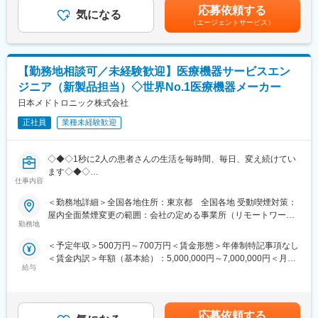
めに、唯一無二の検査→診断→治療→予防の歯科医薬品の開発と
年目の場合固定年収 500万円 インセンティブ 380万円35歳、
品を扱い、社会貢献性の高い仕事に携わりたい方におすすめで
応募依頼する
口腔感染制御の勧奨を促すための販売情報提供活動により、患者
気になる
入社8年目の場合固定年収 600万円 インセンティブ 400万円
す。
（エージェントサービス）
さまのQOL向上と歯科医療の未来を創造してまいります。
賃金はあくまでも目安の金額であり、選考を通じて上下する可能
性があります。月給(月額)は固定手当を含めた表記です。
■評価制度：
・歯科局所麻酔、歯周病、う蝕、口腔粘膜疾患に関連した製品開
社員の努力と成果を正当に評価するインセンティブ制度が充実し
発
【勤務地相談可／未経験歓迎】医療機器サービスエン
ています。
・口腔と全身の関係からアプローチした販売情報提供活動と適正
100%達成の場合は3桁の支給が見込めます。
ジニア（新製品担当）◇世界No.1医療機器メーカー
使用のための情報の提供・収集・伝達の実践
日本メドトロニック株式会社
・安全性/有効性情報の迅速な収集と提供
■業務概要：
・国内製造の品質と安定供給を確保するための製造管理体制の強
医療機器の営業職として、医師や販売代理店と連携し、最適な治
正社員
業種未経験歓迎
化
療方法の提案を行います。新製品の特徴や効果を説明し、データ
分析を駆使して戦略的にアプローチします。また、手術に立ち会
変更の範囲：会社の定める業務
◇◆◇1秒に2人の患者さんの生活を毎時間、毎日、変え続けてい
い、技術的なサポートも担当し、患者様の健康に貢献します。
ます◇◆◇
仕事内容
～世界のトップを走る医療機器メーカー/従業員数世界90,000名、
■職務詳細：
150ヵ国への事業展開/圧倒的な製品力とブランド力/子育てサポー
・医師への新製品提案／レクチャー
＜勤務地詳細＞全国各地住所：東京都 全国各地 受動喫煙対策：
ト「くるみんマーク」取得/正当な評価体制～
・販売代理店との協力／教育
屋内全面禁煙変更の範囲：会社の定める事業所（リモートワーク
・手術立ち会い／技術サポート
勤務地
含む）
■採用背景
・データ分析に基づく戦略的アプローチ
＜予定年収＞500万円～700万円＜賃金形態＞年俸制特記事項なし
Cardiac Ablation Solutions（CAS：循環器領域）事業にて新製品
＜賃金内訳＞年額（基本給）：5,000,000円～7,000,000円＜月額
の導入を行っており、保守・メンテナンス等を担うService &
■研修／フォロー体制：
給与
＞416,666円～583,333円（12分割）＜昇給有無＞有＜残業手当＞
Repair部でも増員を行っています。
入社後、約1年をかけて1人前になれる研修・OJT制度を完備。座
有＜給与補足＞※記載年収はあくまで目安賃金はあくまでも目安の
学研修と先輩社員との同行で、着実に力をつけることができま
金額であり、選考を通じて上下する可能性があります。月給(月額)
■業務内容
す。戦略的な営業活動を通じて、医師との折衝やデータ分析のス
は固定手当を含めた表記です。
新しい医療機器の導入とそのサポート業務を担当するポジション
キルも磨かれます。
応募依頼する