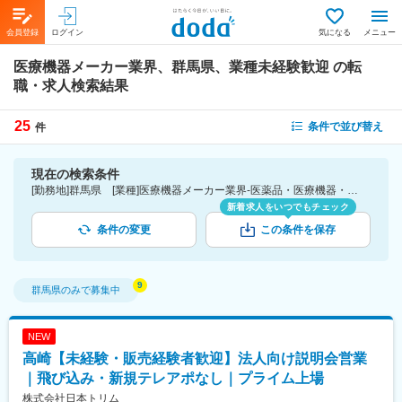
会員登録
ログイン
気になる
メニュー
医療機器メーカー業界、群馬県、業種未経験歓迎
の転
職・求人検索結果
25
条件で並び替え
件
現在の検索条件
[勤務地]群馬県 [業種]医療機器メーカー業界-医薬品・医療機器・ライフサイエンス・医療系サービス [こだわり条件ピックアップ]業種未経験歓迎 [詳細条件](募集・採用情報)業種未経験歓迎
新着求人をいつでもチェック
条件の変更
この条件を保存
群馬県
のみで募集中
NEW
高崎【未経験・販売経験者歓迎】法人向け説明会営業
｜飛び込み・新規テレアポなし｜プライム上場
株式会社日本トリム