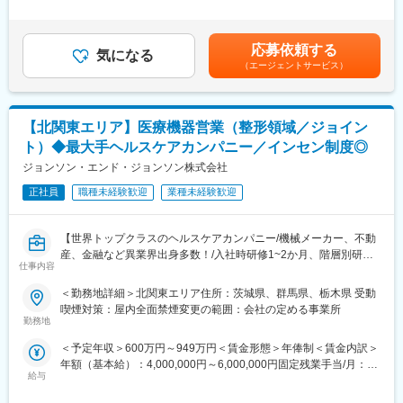
■業務内容
自身のアイディアが製品の特徴に反映されることもございます。
規定により、経験・スキル等を考慮した上で決定いたします。※上
・製造現場における人材育成、日常のラインマネジメント
記年収は残業15時間/月想定を見込んだ金額賃金はあくまでも目安
・安全・品質・生産性向上に向けた改善活動およびKPI管理
■組織構成：
の金額であり、選考を通じて上下する可能性があります。月給(月
応募依頼する
・関連部署と連携した安定生産体制の構築
気になる
◎設計開発部：４名（うち兼務２名）みなさん中途で活躍してお
額)は固定手当を含めた表記です。
（エージェントサービス）
・業務標準化、属人化解消に向けた業務フロー整備
ります。先輩社員のサポートのもと製品開発を担っていただきま
・改善提案や課題解決を通じた工場全体の生産性向上
す。
※医療業界経験は不問です。現在活躍している管理職・リーダー層
も自動車業界をはじめとする異業界出身者が多数在籍しており、
■働き方について：
【北関東エリア】医療機器営業（整形領域／ジョイン
現場改善やマネジメント経験を活かして活躍いただけます。
社長方針で残業はしない働き方を目指しており、社内全体に浸透
ト）◆最大手ヘルスケアカンパニー／インセン制度◎
しておりますので、基本的に残業はございません。
■配属先
ジョンソン・エンド・ジョンソン株式会社
・群馬工場 組立1課（工場全体約200名、正社員約120名）
■会社魅力：
正社員
職種未経験歓迎
業種未経験歓迎
・上長やリーダー層も中途入社・異業界出身者のため相談しやす
当社は、「ものづくりを介し、人々の生活に貢献する」ことを念
い環境
頭に、メーカーとして日々地道な社会貢献を目指しております。
・50年以上の歴史を持つ工場で、改善余地も多く、工場全体の改
健康面を主体とした医療機器、健康補助器具等の製造を行ってお
【世界トップクラスのヘルスケアカンパニー/機械メーカー、不動
革に携わることができます。
り、家庭用電位治療器、家庭用電気磁気治療器等を製造販売して
産、金融など異業界出身多数！/入社時研修1~2か月、階層別研修
おります。
仕事内容
など手厚い研修体制/キャリアパス充実/圧倒的な製品力/インセン
■将来的な処遇
ティブ制度/入社想定日：2026年10月１日】
＜勤務地詳細＞北関東エリア住所：茨城県、群馬県、栃木県 受動
入社後半年で班長へ昇進した事例や、その後係長として組織運営
変更の範囲：会社の定める業務
喫煙対策：屋内全面禁煙変更の範囲：会社の定める事業所
を担うポジションへステップアップした事例もあります。
★自分の提案が、医療現場の課題解決に繋がる営業職です！
勤務地
年齢や社歴ではなく成果を評価する風土があり、早期のキャリア
★個人の裁量が大きく、年齢・性別関係・社歴関係なく活躍でき
アップを目指せます。
＜予定年収＞600万円～949万円＜賃金形態＞年俸制＜賃金内訳＞
る環境です！
年額（基本給）：4,000,000円～6,000,000円固定残業手当/月：
★研修制度が非常に手厚く、医療機器営業のキャリア形成には最
■働き方
給与
50,000円～65,000円（固定残業時間20時間0分/月）超過した時間
適な環境です！
・残業月平均15時間程度
外労働の残業手当は追加支給＜月額＞383,333円～565,000円（12