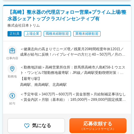
る可能性があります。月給(月額)は固定手当を含めた表記です。
朝礼でその日のメーカーとの同行予定など連絡事項があれば発
表。
【業務詳細】
終了後、そのままデスクワークやその日に納品する物の積み込
【高崎】整水器の代理店フォロー営業※プライム上場/整
（1）メンテナンス契約を締結していただいているお客様に定期的
み。
水器シェアトップクラス/インセンティブ有
に伺って機械の状態を確認調整する業務
【10：00】出発
（2）メンテナンス契約の有無に関わらず全ての機械トラブルに対
株式会社日本トリム
【12：00】昼食
する緊急対応
【13：00】営業活動再開
正社員
上場企業
職種未経験歓迎
業種未経験歓迎
（3）新しい機械を導入する際の導入設置作業
【16：30】 帰社
（4）メンテナンスに関する書類作成（保守契約更新、修理履歴・
外回り中に会社にきたメールやFAX、電話伝言等の確認。
機器状態報告書など）
また今日営業した時のお客さまからの質問や問合せ等を処理。
＜健康志向の高まりでニーズ増／残業月20時間程度年休120日／
【17：30 】終業
成果が給与に反映！ハイプレイヤーの方だと40～50万円／月のイ
【ポジションの魅力】
仕事内容
ンセンティブを獲得＞
・長期間の研修を用意しているため職種未経験＆技術的な知識が
■組織構成：
【同社の紹介】
＜勤務地詳細＞高崎営業所住所：群馬県高崎市八島町58-1 ウエス
全く無い方でも立ち上りが可能となっております。
営業：12名(うち1名は女性)
■整水器の販売等を行うリーディングカンパニーです。
ト・ワンビル7階勤務地最寄駅：JR線／高崎駅受動喫煙対策：屋
・業界トップクラスのIoT製品や医療システムに触れる事が可能で
若手社員は24歳が5名在籍しており、平均年齢は38歳です。
■同社の整水器について：浄水した水を電気分解し<電解水素水>
勤務地
内全面禁煙変更の範囲：会社の定める事業所
す。また、製品知識だけでなくメンテナンススキルも習得可能な
【最寄り駅】
またアシスタントとして事務の方は女性5名で、連携して仕事をし
を作ります。飲む事により胃腸症状改善の効果等が認められ管理
ため市場価値向上が可能です。
高崎駅、南高崎駅、北高崎駅
ています。
医療機器として認証されており、コア技術による高い製品力が特
・正社員登用は前提の採用です。就業態度に問題がなければ原則
長です。予防医療や健康維持志向の高まりからニーズが増加して
＜予定年収＞340万円～600万円＜賃金形態＞月給制補足事項なし
登用となり、業界トップクラスシェアを誇る優良企業の正社員と
変更の範囲：本文参照
います。
＜賃金内訳＞月額（基本給）：185,000円～289,000円固定残業手
して安定就業が可能です。（登用率98%、試験ノルマなし）
■個人向け以外にもプロ・企業・大学・高校などスポーツ関連施設
給与
当/月：54,000円～131,000円（固定残業時間40時間0分/月）超過
に納入実績があります。
した時間外労働の残業手当は追加支給＜月給＞239,000円～
【同社の魅力】
420,000円（一律手当を含む）＜昇給有無＞有＜残業手当＞有＜
◆医療業界に貢献：
【営業スタイル】
給与補足＞■想定年収には、インセンティブと賞与の支給平均額、
最新のIoT技術に注力しており、これまで人の手でアナログに行わ
応募依頼する
代理店担当者に同行販売したり、団体向けへのプロモーション販
気になる
固定残業代を含みます。キャリア／能力により決定いたします。■
れていた薬剤管理を、全自動で管理、調整、計測、分包まで対応
（エージェントサービス）
売、勉強会や展示会での販売、代理店先顧客への販売等幅広い営
昇給年１回■賞与：年2回（7月・12月）基本給の3ヶ月分程度を想
可能にしました。当社の製品やシステムが、24時間止めてはなら