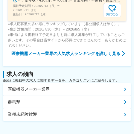
＜予定年収＞420万円～700万円＜賃金形態＞年俸制＜賃金内訳＞年額（基本給）：3,319,800円～5,440,000円固定残業手当/月：73,350円～130,000円（固定残業時間30時間0分/月）超過した時間外労働の残業手当は追加支給＜月額＞350,000円～583,333円（12分割）（一律手当を含む）＜昇給有無＞有＜残業手当＞有＜給与補足＞※経験・能力・前職での給与を考慮し､当社規定により決定します。■パフォーマンスボーナス（個人実績連動／年1回■昇給：有（人事評価・会社業績に基づく）賃金はあくまでも目安の金額であり、選考を通じて上下する可能性があります。月給(月額)は固定手当を含めた表記です。
掲載予定期間：
2026/7/13（月）
〜
2026/10/11（日）
気になる
更新日：
2026/7/13（月）
※求人応募数の多い順にランキングしています（非公開求人は除く）。
※集計対象期間：2026/7/30（木）～2026/8/5（水）
※事情により掲載終了予定日よりも前に求人募集が終了していることもご
ざいます。その場合は当サイトから応募はできませんので、あらかじめご
了承ください。
医療機器メーカー業界
の人気求人ランキングを詳しく見る
求人の傾向
dodaに掲載中の求人に関するデータを、カテゴリごとにご紹介します。
医療機器メーカー業界
群馬県
業種未経験歓迎