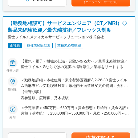
（エージェントサービス）
・家庭用医療機器の体験サポート（安全確認／使用方法案内）
基本的に直行直帰スタイルですので、柔軟な働き方が可能です。
責任者（店長）へ昇進し月給30万円以上＋歩合給、年収1000万円
・継続して通ってくださるお客様のフォロー
また、人工関節領域は基本的に予定手術のため、緊急の呼び出し
以上のイメージです。※社員の年収例：入社2年目930万円／入社3
・店長が行う健康トークイベントのサポート
等は滅多に発生しません。
年目1420万円賃金はあくまでも目安の金額であり、選考を通じて
・購入希望者へのご案内・成約後フォロー
上下する可能性があります。月給(月額)は固定手当を含めた表記で
【勤務地相談可】サービスエンジニア（CT／MRI）◇
※1日の来場者は平均450名
■キャリアパス
す。
製品未経験歓迎／最先端技術／フレックス制度
※売込型ではなく「悩みを聞いて寄り添う」スタイルです
部内でのキャリアパス以外にも、マーケティングやトレーニング
富士フイルムメディカルサービスソリューション株式会社
部隊、バックオフィスなどといった様々な職種へチャレンジでき
【取り扱う製品】
る社内公募制度がございます。また、女性活躍も推進しており、
正社員
職種未経験歓迎
業種未経験歓迎
コスモヘルス社製の家庭用医療機器「プレセンス」
出産・育休を経て復帰し活躍している社員もいます。
（特許取得／市場トップシェア／安全性や信頼性が認められた確
かな商品）
【電気・電子・機械の知識・経験がある方へ／業界未経験歓迎／
※50～60代のお客様に人気
富士フイルムGならではの充実の福利厚生／業界をリードするメ
※「あなたがいたから買った」と言われることが多い仕事です
仕事内容
ディカル事業の安定基盤】
＜勤務地詳細＞本社住所：東京都港区西麻布2-26-30 富士フイル
【働き方】
■業務内容：
ム西麻布ビル受動喫煙対策：敷地内全面禁煙変更の範囲：会社の
全国出張（4～5ヶ月同じ会場）※3週間以上の長期休暇を年2回取
サービスエンジニアとして、医療機器の据付・保守・修理等を行
勤務地
定める事業所
得可能です！
【最寄り駅】
います。
出張費・住居・光熱費はすべて会社負担
表参道駅、広尾駅、乃木坂駅
作業だけではなく、お客様である医療機関の方々と的確なコミュ
店長＋アシスタント2名ほどのチーム制（常に仲間がそばにいるの
ニケーション、迅速・誠実な対応を行うことで、信頼関係を構築
＜予定年収＞450万円～680万円＜賃金形態＞月給制＜賃金内訳＞
で安心です◎）
していきます。技術者としての知識・能力のみならず、コミュニ
月額（基本給）：250,000円～350,000円＜月給＞250,000円～
ケーション能力も大切なお仕事です。
給与
350,000円＜昇給有無＞有＜残業手当＞有＜給与補足＞※経験・能
【入社後の流れ】
※変更の範囲：会社の定める業務
力等を考慮の上、当社規定により決定します。■給与改定：年1回
・5日間の基礎研修（製品／接客／ロープレ）
■賞与：年2回（7月、12月）賃金はあくまでも目安の金額であ
・店長同行のOJT
■具体的な業務：
り、選考を通じて上下する可能性があります。月給(月額)は固定手
・月1回の中途入社向け研修