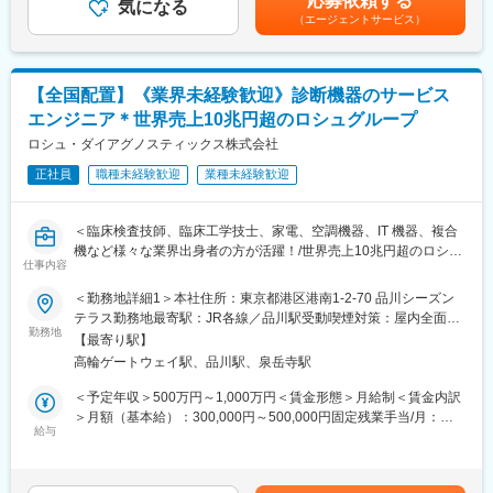
応募依頼する
◇据付（搬入・組立・調整・取扱い説明）
気になる
当を含めた表記です。
過去入社者：元スポーツ選手、自衛隊、不動産営業、トレーナ
（エージェントサービス）
◇保守（保守契約・点検契約）
ー、介護、看護師など
◇整備（保守に含まない部品等の交換）
◇修理（故障オンコールを受け訪問し復旧）
【キャリアアップ】
最短半年～1年で店長へ（店舗責任者／プレイングマネージャー）
【全国配置】《業界未経験歓迎》診断機器のサービス
■取扱う医療機器
店長年収：1,000万～2,000万円超の実績あり
エンジニア＊世界売上10兆円超のロシュグループ
MRI装置、CT装置、X線撮影装置、超音波診断装置、骨密度測定
インセンティブ：年3回（売上の14～20%）
装置等
ロシュ・ダイアグノスティックス株式会社
【やりがい】
正社員
職種未経験歓迎
業種未経験歓迎
■主なお客様
・お客様の体調が良くなる瞬間を一緒に喜べる（杖不要／睡眠改
病院、クリニック等の医療機関
善／肩こり改善など多数の事例あり）
・イベント終わりに感謝の品（お花・果物）が届くことも！
＜臨床検査技師、臨床工学技士、家電、空調機器、IT 機器、複合
■業務の魅力：
・仲間と一緒に売場をつくり、成果を分かち合える
機など様々な業界出身者の方が活躍！/世界売上10兆円超のロシュ
お客様が満足する製品・サービス・ソリューションを提供するこ
仕事内容
・成果が年収に直結 → 頑張りがそのまま収入になる
グループ/PCR検査を開発したメーカー/キャリア入社6割/月平均残
とで、医療業界の課題を解決し人々の健康や豊かな生活に貢献す
業20時間/夜間呼び出しほとんどなし/直行直属/研修体制充実＞
＜勤務地詳細1＞本社住所：東京都港区港南1-2-70 品川シーズン
ることができます。
テラス勤務地最寄駅：JR各線／品川駅受動喫煙対策：屋内全面禁
変更の範囲：会社の定める業務
■求人概要：
勤務地
煙＜勤務地詳細2＞全国（エリア確約不可）住所：全国いずれかの
■教育制度：
【最寄り駅】
フィールドサービスエンジニア職として、当社製品の新規据付、
配属となります。 受動喫煙対策：敷地内喫煙可能場所あり変更の
千葉県柏市にある研修施設でサービスエンジニアとしての研修実
高輪ゲートウェイ駅、品川駅、泉岳寺駅
保守点検をお任せいたします。コロナ禍以降、医療や検査の意義
範囲：会社の定める事業所（リモートワーク含む）
施の場合があります。また、ビジネス基礎力向上のため富士フイ
が更に高まりニーズが増加する中での増員採用となります。社会
＜予定年収＞500万円～1,000万円＜賃金形態＞月給制＜賃金内訳
ルムグループの学び支援を利用したEラーニング受講が可能です。
貢献、顧客への価値向上意識が高く、自身の専門性を高めたい方
＞月額（基本給）：300,000円～500,000円固定残業手当/月：
その他、状況に応じて各種研修もございます。
にはおすすめのポジションです。
給与
51,936円～70,000円（固定残業時間20時間0分/月）超過した時間
※変更の範囲：会社の定める範囲
外労働の残業手当は追加支給＜月給＞351,936円～570,000円（一
■業務内容：
律手当を含む）＜昇給有無＞有＜残業手当＞有＜給与補足＞※今ま
変更の範囲：本文参照
・当社検査機器の新規据付