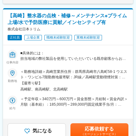
業手法を行います。また、アフターサービスの一環としてお客様
定■実績に応じてインセンティブが付きます。賃金はあくまでも目
ない医療現場の安心安全や、医療従事者の負担軽減に大きく貢献
宅への機器取付も行います。(取付：1か月5～10件程度)入社後は
安の金額であり、選考を通じて上下する可能性があります。月給
しています。
トレーナーがつき同行や実践を通して研修いたしますので、安心
(月額)は固定手当を含めた表記です。
◆高いシェアを持つ製品：
【高崎】整水器の点検・補修～メンテナンス※プライム
して業務を頂けます。※TELアポや飛び込み営業はありません
調剤というニッチな分野で、業界トップクラスのシェアを誇る製
上場/水で予防医療に貢献／インセンティブ有
品が多数あります。寡占市場だからこそ、競合製品を使っている
【求人ポイント◎】
株式会社日本トリム
顧客からいかにシェアを獲得するか試行錯誤する面白さがありま
■営業経験者の方に加え、未経験の方も歓迎です。異業種・営業未
す。
正社員
上場企業
職種未経験歓迎
業種未経験歓迎
経験から入社された方も多数活躍中です。
■成績等に応じて若くしてのキャリアアップが可能です。(30代で
変更の範囲：会社の定める業務
の支店長登用実績多数あり)
■具体的には：
■インセンティブ制度／販売キャンペーンがあり、業績(販売台数)
担当地域の弊社製品を使用していただいている既存顧客からお電
を正当に評価されます。(ハイプレイヤーの方だと40～50万円／月
仕事内容
話やメールでご依頼をいただき訪問し、受注した整水器の点検・
のインセンティブを獲得されている方もおられます。)
補修や定期メンテナンス業務等のアフターサービスを行います。
＜勤務地詳細＞高崎営業所住所：群馬県高崎市八島町58-1 ウエス
■転勤は基本的にありません。(管理職になった場合、打診可能性
特に高度な技術を必要としない為、簡単な製品の部品交換や取扱
ト・ワンビル7階勤務地最寄駅：JR線／高崎駅受動喫煙対策：屋
はありますが意向に沿います。)
いの再説明などが中心となります。重度の故障などの場合は、持
勤務地
内全面禁煙変更の範囲：会社の定める事業所
■担当エリアは配属先及び周辺都道府県となります。
【最寄り駅】
ち帰って工場へ依頼します。
高崎駅、南高崎駅、北高崎駅
※1日あたり4～5件程度を訪問（1件あたり30分～2時間程度）
【中途入社者アンケート】
※すでに商品をお使いのお宅へ訪問しますので新規顧客への訪問は
＜予定年収＞340万円～600万円＜賃金形態＞月給制＜賃金内訳＞
■入社を決めた理由
ございません。
月額（基本給）：185,000円～289,000円固定残業手当/月：
（1）社会貢献できる・お客様に喜んで頂ける
※配属先の高崎営業所では所長以下営業３名、事務社員１名が在籍
給与
54,000円～131,000円（固定残業時間40時間0分/月）超過した時
（2）安定性・信頼性
しております。
間外労働の残業手当は追加支給＜月給＞239,000円～420,000円
（3）面接官・人
（一律手当を含む）＜昇給有無＞有＜残業手当＞有＜給与補足＞※
■働いてみて感じた魅力
■当ポジションの特徴：
年収に加え、実績に応じたインセンティブを支給します。■昇給：
（1）人間関係が良い、先輩が親切
応募依頼する
アポイントは自己管理のスタイルです。自身の業務量に合わせ
気になる
年1回■賞与：年2回（7月・12月）賃金はあくまでも目安の金額で
（2）社会貢献できる、客様に喜んで頂ける・応援頂ける
（エージェントサービス）
て、個別にアポイントを取ります。