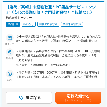
・水質検査・大気汚染検査・材料分析・食品成分機器
額)は固定手当を含めた表記です。
む新ブランドを展開するなど、成長を続けております。
・数百円のものから数千万円の機器まで見覚えのある機器から特
（2）成長が見込める業界：
【群馬／高崎】未経験歓迎＊IoT製品サービスエンジニ
殊装置まで取り扱っています。
少子高齢化が進む一方で医療は発展したこともあり、‘健康志向や
ア《安心の長期研修＊専門技術習得可＊転勤なし》
セルフケア需要‘が高まっております。当社ではマッサージチェア
<活動範囲>
株式会社トーショー
を主力に機能性×デザイン性を兼ね備えた製品ラインナップ強化に
群馬県、埼玉県北部をお任せします。
努めております。
契約社員
転勤なし
職種未経験歓迎
業種未経験歓迎
＊社有車使用
変更の範囲：会社の定める業務
<担当する企業数>
◇◆未経験者歓迎！6ヶ月以上の長期研修を用意しているため文系
1人10社以上を担当いただきます。またメーカー様よりお客様の
かつ未経験の方でも活躍！／調剤IoT機器といった最新技術のメン
ご紹介があった際には、ご対応をお願いします。
仕事内容
テナンスが可能！／原則転勤は無いため特定エリアで就業された
い方も歓迎！社会貢献性の高い仕事◆◇
＜勤務地詳細＞高崎営業所住所：群馬県高崎市緑町1-10-3 受動喫
■業務のやりがい/魅力：
煙対策：屋内全面禁煙変更の範囲：会社の定める事業所（リモー
・評価制度
【はじめに】
勤務地
トワーク含む）
┗年に2回、賞与の前に個人面談も実施しており、ご自身の貢献度
【最寄り駅】
当ポジションはフィールドエンジニアと言われる、自社製品を購
や評価がしっかりと分かりやすい体制になっています。
北高崎駅、高崎問屋町駅、井野駅(群馬県)
入されたお客様先へ出向き、機械やシステムのメンテナンスを行
・働き方
う技術職となります。
＜予定年収＞350万円～500万円＜賃金形態＞月給制補足事項なし
┗当社は完全週休２日制であり、また残業も平均25時間程です。
メンテナンススキルの市場価値は上昇の一途を辿っており、同社
＜賃金内訳＞月額（基本給）：200,000円～280,000円固定残業手
ワークライフバランスを充実されることができます。
で得られるスキルも例外ではありません。完全未経験から市場価
給与
当/月：40,000円～70,000円（固定残業時間33時間0分/月）超過し
値を高める事ができる貴重な求人となります。
た時間外労働の残業手当は追加支給＜月給＞240,000円～350,000
■一日のスケジュールについて
円（一律手当を含む）＜昇給有無＞有＜残業手当＞有＜給与補足
【8：20】 出社
【業務内容】
＞※給与詳細は、年齢・スキルを考慮し決定します。■昇給：年1
昨日帰宅後に着ているメール＆FAXをチェック。
応募依頼する
同社のフィールドエンジニアとして主力製品である「全自動調剤
気になる
回■賞与：年2回年収420万円／30歳 経験5年年収500万円／32歳
お客様が急いでいる事などがあれば、すばやく対応。
（エージェントサービス）
分包機」や「リアルタイム薬品管理装置」といった調剤IoT機器の
経験7年賃金はあくまでも目安の金額であり、選考を通じて上下す
【8：30】朝礼＆始業
メンテナンスを行います。