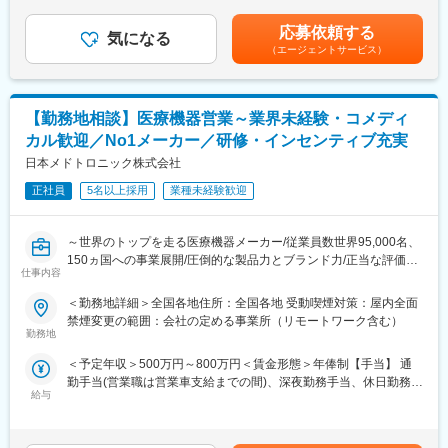
└（注）その他の「2.0」は実績平均であり、会社業績や本人の勤
を既にお付き合いのある既存の販売代理店、歯科医院、および病
変更の範囲：会社の定める業務
務評価により変動します。賃金はあくまでも目安の金額であり、
応募依頼する
院へルート営業を行っていただきます。
気になる
選考を通じて上下する可能性があります。月給(月額)は固定手当を
（エージェントサービス）
含めた表記です。
■業務の魅力
・完全直行直帰のため、裁量を持って仕事を行うことが可能で
す。
【勤務地相談】医療機器営業～業界未経験・コメディ
・新規での営業はほとんど発生しなく、既にお付き合いのあるお
カル歓迎／No1メーカー／研修・インセンティブ充実
客様へ営業活動を行っていくため、無理な提案や、飛び込み営業
などはございません。
日本メドトロニック株式会社
※新規が発生する場合は開業医からのお問い合わせや既存のお客様
正社員
5名以上採用
業種未経験歓迎
からのご紹介となるためニーズが無いところへ営業することはご
ざいません。
・専門的な知識が身につくため営業としてのスキルアップを実現
～世界のトップを走る医療機器メーカー/従業員数世界95,000名、
できます。
150ヵ国への事業展開/圧倒的な製品力とブランド力/正当な評価体
・国内トップシェアを誇る商材を扱うことができます。
仕事内容
制/1秒に2人の患者さんの生活を毎時間、毎日、変え続けられると
いう社会貢献度～
＜勤務地詳細＞全国各地住所：全国各地 受動喫煙対策：屋内全面
■育成環境
禁煙変更の範囲：会社の定める事業所（リモートワーク含む）
・営業職向け研修(製品知識・製薬企業としての倫理)が月に1度実
■企業の特徴／魅力：
勤務地
施されるため、知識習得が可能な環境です。
当社は、業界内での圧倒的知名度を誇り、医療機器メーカーとし
・先輩社員の方の同席から始めていくため業界未経験の方でも安
＜予定年収＞500万円～800万円＜賃金形態＞年俸制【手当】 通
て最前線で業界をリードしています。
心できる環境です。
勤手当(営業職は営業車支給までの間)、深夜勤務手当、休日勤務手
当社は1949年の設立以来、医療技術の革新を続け、電池式体外型
給与
当＜賃金内訳＞年額（基本給）：4,200,000円～6,000,000円＜月
ペースメーカの開発やリードレスペースメーカ、手術支援ロボッ
■事業ビジョン
額＞350,000円～500,000円（12分割）＜昇給有無＞有＜残業手当
トなどを提供しています。フレックスタイム制度や育児費用補助
口腔健康管理から全身健康管理（＝健康長寿社会）に貢献するた
＞無＜給与補足＞※記載年収はあくまで目安■営業職29歳、入社4
制度など、働きやすい環境を整えています。市場シェアの高い製