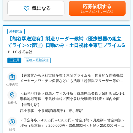
なります。
性があります。月給(月額)は固定手当を含めた表記です。
応募依頼する
∟試作・検証・EMC対策：スピード感を大切にしつつ、じっくり
気になる
【同社について】
（エージェントサービス）
試作・検証を重ねます。数度に及ぶ試作・検証で得たノウハウも
当社は売上高256億円、全国77拠点、従業員数570名規模を誇る調
大切な財産です。
剤機器メーカーです。1971年創業と半世紀以上歴史をもち、特に
・製造管理・品質管理
1980年代から他社に先駆けてスウェーデンなどヨーロッパに販売
・法令対応・ISO関連対応
網を拡大してきました。国内だけでなく、海外での売上も安定的
締切間近
※開発／検証・運用／品質管理業務各1/3ずつ程度携わっていきま
に伸びているため経営が安定しています。
【熊谷駅送迎有】製造リーダー候補（医療機器の組立
す。
てラインの管理）日勤のみ・土日祝休◆東証プライムG
■開発している商品：
変更の範囲：会社の定める業務
ＰＨＣ株式会社
・血行を改善する電気磁気治療器
正社員
業種未経験歓迎
・頭痛や肩こりで悩んでいる方のための高電位治療器
■入社後について：
【異業界から入社実績多数！東証プライムＧ・世界的な医療機器
入社後1年ほどは、基本知識を学ぶ期間です。当社製品の仕様など
メーカー／ワクチン保管などにも活躍！超低温フリーザー等の組
の基礎から、一つずつ経験を積んでいってください。
仕事内容
立てラインの管理・生産性向上／日勤・土日祝休・残業月15H】
具体的には
■概要
・CADを使った機械設計（SOLIDWORKS, Altium Designer）
＜勤務地詳細＞群馬オフィス住所：群馬県邑楽郡大泉町坂田1-1-1
同社は世界中の医療機関・研究機関で使用される超低温フリーザ
・電子回路のテスト、校正
勤務地最寄駅：東武鉄道線／西小泉駅受動喫煙対策：屋内全面禁
ーやインキュベーターを開発・製造しています。コロナワクチン
勤務地
・商品化レビュー業務 など
煙変更の範囲：会社の定める事業所
【最寄り駅】
の保存・輸送やiPS細胞研究にも活用されており、国内シェア
西小泉駅、小泉町駅(群馬県)、東小泉駅
No.1、世界シェア上位の製品を複数保有。群馬工場ではベテラン
■当社の強みややりがいについて：
社員の定年退職を見据え、業務標準化や次世代リーダー育成を推
当社では家庭用医療機器の設計開発～製造まですべて一貫して行
＜予定年収＞430万円～620万円＜賃金形態＞月給制＜賃金内訳＞
進しており、工場改革を担う中核人材を募集しています。
っております。そのため設計開発した製品の製造までスピードを
月額（基本給）：250,000円～350,000円＜月給＞250,000円～
給与
もって対応することができ、また意見も話やすい環境のため、ご
350,000円＜昇給有無＞有＜残業手当＞有＜給与補足＞※当社給与