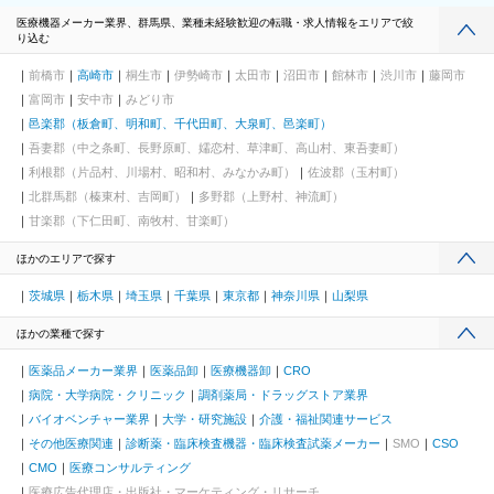
医療機器メーカー業界、群馬県、業種未経験歓迎の転職・求人情報をエリアで絞
り込む
前橋市
高崎市
桐生市
伊勢崎市
太田市
沼田市
館林市
渋川市
藤岡市
富岡市
安中市
みどり市
邑楽郡（板倉町、明和町、千代田町、大泉町、邑楽町）
吾妻郡（中之条町、長野原町、嬬恋村、草津町、高山村、東吾妻町）
利根郡（片品村、川場村、昭和村、みなかみ町）
佐波郡（玉村町）
北群馬郡（榛東村、吉岡町）
多野郡（上野村、神流町）
甘楽郡（下仁田町、南牧村、甘楽町）
ほかのエリアで探す
茨城県
栃木県
埼玉県
千葉県
東京都
神奈川県
山梨県
ほかの業種で探す
医薬品メーカー業界
医薬品卸
医療機器卸
CRO
病院・大学病院・クリニック
調剤薬局・ドラッグストア業界
バイオベンチャー業界
大学・研究施設
介護・福祉関連サービス
その他医療関連
診断薬・臨床検査機器・臨床検査試薬メーカー
SMO
CSO
CMO
医療コンサルティング
医療広告代理店・出版社・マーケティング・リサーチ