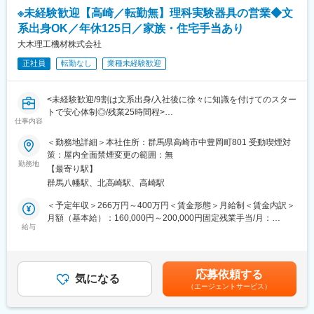
◎イベントの企画運営
※未経験歓迎【高崎／転勤無】理科実験器具の営業◆文
展示会や体験イベントなどを企画し、来場された方に商品を体験
系出身OK／年休125日／家族・住宅手当あり
してもらう
健康に関する相談を受けていただきます。
大木理工機材株式会社
など、人と直接関わりながら製品の魅力を伝える仕事です。
正社員
転勤なし
業種未経験歓迎
「人前で話すのが好き」「イベントが好き」な方は特に活躍でき
ます。
<未経験歓迎/9割は文系出身/入社後に徐々に知識を付けてのスター
■働く環境：
トで安心体制◎/残業25時間程>
営業未経験の方でも安心して成長いただける環境です。実際に、
仕事内容
営業未経験からスタートした社員も多く在籍しています。商品知
■業務内容：
＜勤務地詳細＞本社住所：群馬県高崎市中豊岡町801 受動喫煙対
識はゼロからレクチャーや話し方・提案の仕方も先輩が丁寧にサ
当社取引企業に訪問し、理化学機器やその関連の情報を提供する
策：屋内全面禁煙変更の範囲：無
ポートいただけます。また慣れるまでは同行営業いたします。
業務です。
勤務地
【最寄り駅】
【変更の範囲：無】
■当社の製品（一部抜粋）：
群馬八幡駅、北高崎駅、高崎駅
マッサージチェア：人気のコンパクトモデルから豊富な機能を備
<具体的な業務内容>
＜予定年収＞266万円～400万円＜賃金形態＞月給制＜賃金内訳＞
えた最高峰モデルまで多種多様
・客先訪問、納品
月額（基本給）：160,000円～200,000円固定残業手当/月：
▽SYNCA（シンカ）上質で健康なライフスタイルを提案する美容
・客先からの問合せ調査、回答（メール、ＴＥＬ、直接）
給与
30,050円～50,000円（固定残業時間25時間0分/月）超過した時間
健康ブランドhttps://www.synca-wellness.jp/
・見積書の作成
外労働の残業手当は追加支給＜月給＞190,050円～250,000円（一
・当社管理システム使用
律手当を含む）＜昇給有無＞有＜残業手当＞有＜給与補足＞※営業
★当社の魅力★
手当＝固定残業手当昇給：年1回 (1月あたり) 3,000円～8,000
（1）安定的な基盤：
応募依頼する
<具体的な商品>
気になる
円（前年度実績）賞与：年2回 計 2.00ヶ月分（前年度実績）＊
台湾上場企業のジョンソンヘルステック社が親会社（100％出
（エージェントサービス）
・工業高校・理系大学などで使用する理化実験器具（ガラス器具
業績が良い場合には決算賞与も支給します賃金はあくまでも目安
資）です。海外資本も取り入れ、グローバル展開を進めておりま
や測定機）
の金額であり、選考を通じて上下する可能性があります。月給(月
す。また70年の歴史がある中で、現代のライフスタイルに溶け込