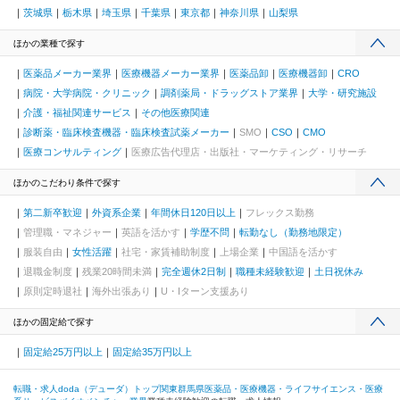
茨城県
栃木県
埼玉県
千葉県
東京都
神奈川県
山梨県
ほかの業種で探す
医薬品メーカー業界
医療機器メーカー業界
医薬品卸
医療機器卸
CRO
病院・大学病院・クリニック
調剤薬局・ドラッグストア業界
大学・研究施設
介護・福祉関連サービス
その他医療関連
診断薬・臨床検査機器・臨床検査試薬メーカー
SMO
CSO
CMO
医療コンサルティング
医療広告代理店・出版社・マーケティング・リサーチ
ほかのこだわり条件で探す
第二新卒歓迎
外資系企業
年間休日120日以上
フレックス勤務
管理職・マネジャー
英語を活かす
学歴不問
転勤なし（勤務地限定）
服装自由
女性活躍
社宅・家賃補助制度
上場企業
中国語を活かす
退職金制度
残業20時間未満
完全週休2日制
職種未経験歓迎
土日祝休み
原則定時退社
海外出張あり
U・Iターン支援あり
ほかの固定給で探す
固定給25万円以上
固定給35万円以上
転職・求人doda（デューダ）トップ
関東
群馬県
医薬品・医療機器・ライフサイエンス・医療