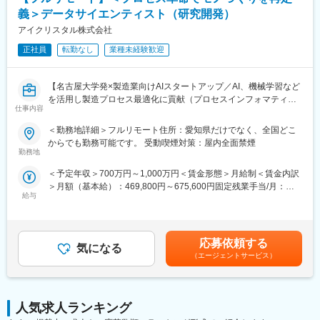
義＞データサイエンティスト（研究開発）
アイクリスタル株式会社
正社員
転勤なし
業種未経験歓迎
【名古屋大学発×製造業向けAIスタートアップ／AI、機械学習など
を活用し製造プロセス最適化に貢献（プロセスインフォマティク
仕事内容
ス）／週刊東洋経済「すごいベンチャー100」2024年掲載】
＜勤務地詳細＞フルリモート住所：愛知県だけでなく、全国どこ
■業務内容
からでも勤務可能です。 受動喫煙対策：屋内全面禁煙
機械学習や統計学、数理最適化を駆使して製造業における課題解
勤務地
決を行います。課題に対する適切な手法の検討や新規開発を行っ
＜予定年収＞700万円～1,000万円＜賃金形態＞月給制＜賃金内訳
て頂きます。企業や研究所、大学との共同研究プロジェクトも多
＞月額（基本給）：469,800円～675,600円固定残業手当/月：
く、新規性のあるものについては学会発表や論文投稿、特許の取
給与
110,200円～158,400円（固定残業時間30時間0分/月）超過した時
得等をして頂くことも可能です。
間外労働の残業手当は追加支給＜月給＞580,000円～834,000円
≪ポイント≫
（一律手当を含む）＜昇給有無＞有＜残業手当＞有＜給与補足＞■
・多種多様なデータを扱うため幅広い知識が身に付きます。もの
給与改定：年2回（１月、７月）■賞与：年2回（3月、9月）賃金
づくりを根本から改善し、直接社会の役に立てます。
応募依頼する
気になる
はあくまでも目安の金額であり、選考を通じて上下する可能性が
・製造業ドメイン知識を持つ社員との議論をしながらの機械学
（エージェントサービス）
あります。月給(月額)は固定手当を含めた表記です。
習、統計的手法や数理最適化を用いて課題解決に取り組めます。
研究要素・新規性のあるものについては学会発表や論文投稿、特
許の取得等をすることも可能です。
人気求人ランキング
■中途入社者からの声