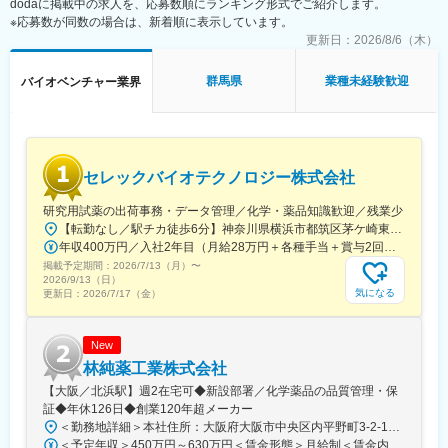
dodaに掲載中の求人を、応募数順にランキング形式でご紹介します。
「前職の経験を活かしながら新しい技術に挑戦できる」「役員と
※応募数が同数の場合は、新着順に表示しています。
もフラットに議論できる環境」「自社開発の教育システムで学び
更新日：
2026/8/6（木）
ながらスピード成長」「国家プロジェクトや大手企業との共同研
究に関われる」など、成長と挑戦を両立できると声が挙がってい
群馬県
業種未経験歓迎
バイオベンチャー業界
ます！
■フルリモート勤務
全国に顧客を有し、自社開発の教育ソフトがあるなど、日本全国
どこからでも勤務可能です。実際に隔月出社のペースで働いてい
セレックバイオテクノロジー株式会社
る社員もいます。
※入社後1か月は社員を知る目的で出社を頂きます。
研究用試薬の出荷事務・データ管理／化学・薬品知識歓迎／残業少
【転勤なし／駅チカ徒歩6分】神奈川県横浜市都筑区茅ケ崎東4-5-34 長沢ビル＊U.Iターン歓迎
■当社について
年収400万円／入社2年目（月給28万円＋各種手当＋賞与2回） 年収500万円／入社5年目（月給30万円＋各種手当＋賞与2回）
名古屋大学・宇治原研究室の先端研究を基盤に生まれたスタート
掲載予定期間：
アップ企業です。
2026/7/13（月）
〜
2026/9/13（日）
製造業の「当たり前」を変える新技術である、プロセスインフォ
気になる
更新日：
2026/7/17（金）
マティクス（PI）で、カンや試行錯誤に頼る開発から、データ駆
動のスマートなプロセスへ。わずかな実データからデジタルツイ
ンを作り、仮想実験で最適条件を瞬時に導きます。
New
結果、開発期間は短縮、さらに高品質な製品開発に繋げることが
林純薬工業株式会社
できます。
【大阪／北浜駅】週2在宅可◆新設部署／化学薬品の品質管理・保
証◆年休126日◆創業120年超メーカー
■差別化ポイント
＜勤務地詳細＞本社住所：大阪府大阪市中央区内平野町3-2-12 HPCビル勤務地最寄駅：Osaka Metro堺筋線／北浜駅受動喫煙対策：屋内全面禁煙変更の範囲：会社の定める事業所
仲間はAIエンジニアや大手企業出身者など多彩なメンバーで、資
＜予定年収＞450万円～630万円＜賃金形態＞月給制＜賃金内訳＞月額（基本給）：263,000円～371,000円＜月給＞263,000円～371,000円＜昇給有無＞有＜残業手当＞有＜給与補足＞■年収補足：・賞与実績／年2回、昨年度実績5ヵ月分・最終面接にて等級を決定。管理監督者の場合は残業手当なし。賃金はあくまでも目安の金額であり、選考を通じて上下する可能性があります。月給(月額)は固定手当を含めた表記です。
金調達も完了し、業界のトップランナーとして走り続けていま