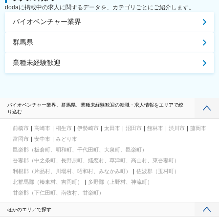
dodaに掲載中の求人に関するデータを、カテゴリごとにご紹介します。
バイオベンチャー業界
群馬県
業種未経験歓迎
バイオベンチャー業界、群馬県、業種未経験歓迎の転職・求人情報をエリアで絞
り込む
前橋市
高崎市
桐生市
伊勢崎市
太田市
沼田市
館林市
渋川市
藤岡市
富岡市
安中市
みどり市
邑楽郡（板倉町、明和町、千代田町、大泉町、邑楽町）
吾妻郡（中之条町、長野原町、嬬恋村、草津町、高山村、東吾妻町）
利根郡（片品村、川場村、昭和村、みなかみ町）
佐波郡（玉村町）
北群馬郡（榛東村、吉岡町）
多野郡（上野村、神流町）
甘楽郡（下仁田町、南牧村、甘楽町）
ほかのエリアで探す