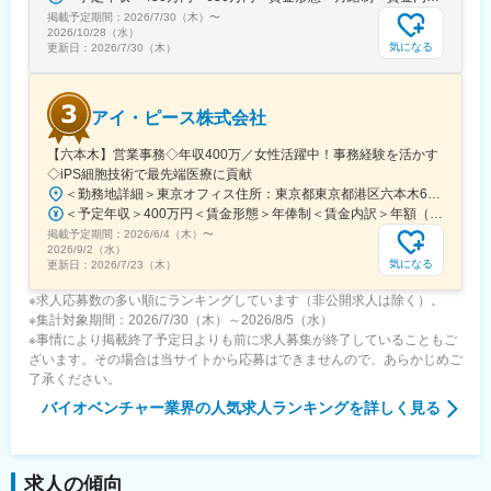
掲載予定期間：
す。
2026/7/30（木）
〜
2026/10/28（水）
国家プロジェクトや大手企業との共同研究も進行中で、日本のも
気になる
更新日：
2026/7/30（木）
のづくりに新しい常識を生み出す挑戦を続けています。
アイ・ピース株式会社
【六本木】営業事務◇年収400万／女性活躍中！事務経験を活かす
◇iPS細胞技術で最先端医療に貢献
＜勤務地詳細＞東京オフィス住所：東京都東京都港区六本木6-15-1 勤務地最寄駅：東京メトロ 日比谷線／六本木駅受動喫煙対策：屋内全面禁煙変更の範囲：会社の定める事業所
＜予定年収＞400万円＜賃金形態＞年俸制＜賃金内訳＞年額（基本給）：3,108,920円固定残業手当/月：74,490円（固定残業時間40時間0分/月）超過した時間外労働の残業手当は追加支給＜月額＞333,566円（12分割）（一律手当を含む）＜昇給有無＞有＜残業手当＞有＜給与補足＞※固定残業代制、超過分別途支給賃金はあくまでも目安の金額であり、選考を通じて上下する可能性があります。月給(月額)は固定手当を含めた表記です。
掲載予定期間：
2026/6/4（木）
〜
2026/9/2（水）
気になる
更新日：
2026/7/23（木）
※求人応募数の多い順にランキングしています（非公開求人は除く）。
※集計対象期間：2026/7/30（木）～2026/8/5（水）
※事情により掲載終了予定日よりも前に求人募集が終了していることもご
ざいます。その場合は当サイトから応募はできませんので、あらかじめご
了承ください。
バイオベンチャー業界
の人気求人ランキングを詳しく見る
求人の傾向