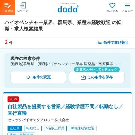
会員登録
ログイン
気になる
メニュー
バイオベンチャー業界、群馬県、業種未経験歓迎
の転
職・求人検索結果
2
条件で並び替え
件
現在の検索条件
[勤務地]群馬県 [業種]バイオベンチャー業界-医薬品・医療機器・ライフサイエンス・医療系サービス [こだわり条件ピックアップ]業種未経験歓迎 [詳細条件](募集・採用情報)業種未経験歓迎
新着求人をいつでもチェック
条件の変更
この条件を保存
NEW
自社製品を提案する営業／経験学歴不問／転勤なし／
直行直帰
セレックバイオテクノロジー株式会社
正社員
転勤なし
5名以上採用
職種未経験歓迎