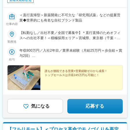
業種未経験歓迎
＜直行直帰型＞新薬開発に不可欠な「研究用試薬」などの提案営
業◆世界的にも有名な自社ブランド製品
仕事内容
【転勤なし／出社不要／全国で募集中】＊直行直帰のためオフィ
スへの出社不要！＜積極採用エリア＞宮城県、東京都（千葉・埼
勤務地
玉）、神奈川県、大阪府、兵庫県、広島県、福岡県
年収800万円／入社2年目／業界未経験（月給25万円＋歩合給＋賞
与2回）
給与
年収1200万円／入社5年目／業界未経験（月給25万円＋歩合給＋
賞与2回）
誰もが挑戦できる営業×営業経験ゼロから成長！
トップセールスは月収245万円も可能に！
気になる
応募する
【フルリモート】＜プロセス革命でモノづくりを再定