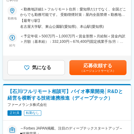
仕事内容
ス）／週刊東洋経済「すごいベンチャー100」2024年掲載】
全国に顧客を有し、自社開発の教育ソフトがあるなど、日本全国
どこからでも勤務可能です。実際に隔月出社のペースで働いてい
＜勤務地詳細1＞フルリモート住所：愛知県だけでなく、全国どこ
■業務内容
る社員もいます。
からでも勤務可能です。 受動喫煙対策：屋内全面禁煙＜勤務地詳
・製造業のクライアントからいただく現場の各種データを用い
※入社後1か月は社員を知る目的で出社を頂きます。
勤務地
細2＞本社住所：愛知県名古屋市千種区不老町1 名古屋大学 TOIC
【最寄り駅】
て、シミュレーション解析業務をご担当頂きます。
受動喫煙対策：屋内全面禁煙
名古屋大学駅、東山公園駅(愛知県)、本山駅(愛知県)
・シミュレーションを有効活用し、試作や製造工程を短縮し歩留
■当社について
まり向上に貢献頂きます。
名古屋大学・宇治原研究室の先端研究を基盤に生まれたスタート
＜予定年収＞500万円～1,000万円＜賃金形態＞月給制＜賃金内訳
アップ企業です。
＞月額（基本給）：332,100円～676,400円固定残業手当/月：
・オープンソースCAEのソルバー開発
製造業の「当たり前」を変える新技術である、プロセスインフォ
給与
77,900円～158,600円（固定残業時間30時間0分/月）超過した時
・CAEとAIを組み合わせた技術開発
マティクス（PI）で、カンや試行錯誤に頼る開発から、データ駆
間外労働の残業手当は追加支給＜月給＞410,000円～835,000円
・シミュレーションを用いた顧客プロセスの課題解決
動のスマートなプロセスへ。
（一律手当を含む）＜昇給有無＞有＜残業手当＞有＜給与補足＞■
・CAEや物理ドメインに関するリサーチ
わずかな実データからデジタルツインを作り、仮想実験で最適条
給与改定：年2回（1月、7月）■賞与：年2回（3月、9月）賃金は
応募依頼する
件を瞬時に導きます。
気になる
あくまでも目安の金額であり、選考を通じて上下する可能性があ
（エージェントサービス）
■業務の魅力
結果、開発期間は短縮、さらに高品質な製品開発につなげること
ります。月給(月額)は固定手当を含めた表記です。
・多種多様な製造ラインのシミュレーション業務に携わるため、
ができます。
幅広い製造プロセスの知識習得が可能です。
・CAE解析にAIを組み合わせたソリューションの経験を積むこと
■差別化ポイント
【石川/フルリモート相談可】バイオ事業開発│R&Dと
が可能です。
仲間はAIエンジニアや大手企業出身者など多彩なメンバーで、資
経営を横断する技術連携推進（ディープテック）
・クライアントの製造現場のエンジニアの方々とのコミュニケー
金調達も完了し、業界のトップランナーとして走り続けていま
ション機会も豊富です。現場の方から情報を引き出すためのコミ
ファーメランタ株式会社
す。
ュニケーション力が求められます。
国家プロジェクトや大手企業との共同研究も進行中で、日本のも
正社員
転勤なし
のづくりに新しい常識を生み出す挑戦を続けています。
■中途入社者からの声
「前職の経験を活かしながら新しい技術に挑戦できる」「役員と
～Forbes JAPAN掲載、注目のディープテックスタートアップ～
もフラットに議論できる」「自社開発の教育システムで学びなが
■採用背景：