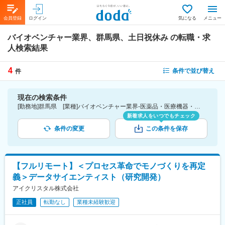
会員登録
ログイン
気になる
メニュー
バイオベンチャー業界、群馬県、土日祝休み
の転職・求
人検索結果
4
条件で並び替え
件
現在の検索条件
[勤務地]群馬県 [業種]バイオベンチャー業界-医薬品・医療機器・ライフサイエンス・医療系サービス [詳細条件](休日・働き方)土日祝休み
新着求人をいつでもチェック
条件の変更
この条件を保存
【フルリモート】＜プロセス革命でモノづくりを再定
義＞データサイエンティスト（研究開発）
アイクリスタル株式会社
正社員
転勤なし
業種未経験歓迎