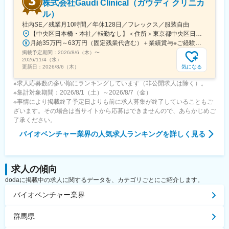
株式会社Gaudi Clinical（ガウディ クリニカ
ル）
社内SE／残業月10時間／年休128日／フレックス／服装自由
【中央区日本橋・本社／転勤なし】＜住所＞東京都中央区日本橋本町4-8-15 ネオカワイビル10F＜アクセス＞・JR「新日本橋駅」から徒歩1分、「神田駅」から徒歩8分・東京メトロ「三越前駅」から徒歩5分、「小伝馬町駅」から徒歩5分※受動喫煙対策あり（屋内全面禁煙）
月給35万円～63万円（固定残業代含む）＋業績賞与※ご経験・スキルを考慮の上決定いたします※固定残業代は、時間外労働の有無にかかわらず月35時間分を、月8万3400円～15万円支給。（35時間を超える時間外労働分は追加で支給）
掲載予定期間：
2026/8/6（木）
〜
2026/11/4（水）
気になる
更新日：
2026/8/6（木）
※求人応募数の多い順にランキングしています（非公開求人は除く）。
※集計対象期間：2026/8/1（土）～2026/8/7（金）
※事情により掲載終了予定日よりも前に求人募集が終了していることもご
ざいます。その場合は当サイトから応募はできませんので、あらかじめご
了承ください。
バイオベンチャー業界
の人気求人ランキングを詳しく見る
求人の傾向
dodaに掲載中の求人に関するデータを、カテゴリごとにご紹介します。
バイオベンチャー業界
群馬県