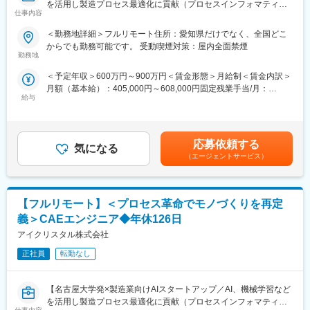
を活用し製造プロセス最適化に貢献（プロセスインフォマティク
■フルリモート勤務
仕事内容
ス）／週刊東洋経済「すごいベンチャー100」2024年掲載】
全国に顧客を有し、自社開発の教育ソフトがあるなど、日本全国
どこからでも勤務可能です。実際に隔月出社のペースで働いてい
＜勤務地詳細＞フルリモート住所：愛知県だけでなく、全国どこ
■業務内容
る社員もいます。
からでも勤務可能です。 受動喫煙対策：屋内全面禁煙
製造業のクライアントから頂く現場の各種データを解析し、生産
※入社後1か月は社員を知る目的で出社を頂きます。
勤務地
設備の性能向上や生産プロセス最適化に繋がるソリューション提
＜予定年収＞600万円～900万円＜賃金形態＞月給制＜賃金内訳＞
案を担当して頂きます。企業や大学との共同研究プロジェクトも
■当社について
月額（基本給）：405,000円～608,000円固定残業手当/月：
多く、新規性のあるものについては学会発表や論文投稿、特許の
名古屋大学・宇治原研究室の先端研究を基盤に生まれたスタート
給与
95,000円～143,000円（固定残業時間30時間0分/月）超過した時
取得等をして頂くことも可能です。
アップ企業です。
間外労働の残業手当は追加支給＜月給＞500,000円～751,000円
≪ポイント≫
製造業の「当たり前」を変える新技術である、プロセスインフォ
（一律手当を含む）＜昇給有無＞有＜残業手当＞有＜給与補足＞■
・クライアントの製造・開発プロセスをインフォマティクス技術
マティクス（PI）で、カンや試行錯誤に頼る開発から、データ駆
給与改定：年2回（１月、７月）■賞与：年2回（3月、9月）賃金
で最適化し、顧客の製品の品質向上やスピード向上、不良率の低
動のスマートなプロセスへ。わずかな実データからデジタルツイ
応募依頼する
気になる
はあくまでも目安の金額であり、選考を通じて上下する可能性が
減などに貢献します。
ンを作り、仮想実験で最適条件を瞬時に導きます。
（エージェントサービス）
あります。月給(月額)は固定手当を含めた表記です。
・製造現場のエンジニアとコミュニケーション機会も豊富です。
結果、開発期間は短縮、さらに高品質な製品開発に繋げることが
現場の方から情報を引き出すためコミュニケーション力や課題を
できます。
抽出し整理する力が身につきます。
【フルリモート】＜プロセス革命でモノづくりを再定
■差別化ポイント
■中途入社者からの声
仲間はAIエンジニアや大手企業出身者など多彩なメンバーで、資
義＞CAEエンジニア◆年休126日
「前職の経験を活かしながら新しい技術に挑戦できる」「役員と
金調達も完了し、業界のトップランナーとして走り続けていま
アイクリスタル株式会社
もフラットに議論できる環境」「自社開発の教育システムで学び
す。
ながらスピード成長」「国家プロジェクトや大手企業との共同研
正社員
転勤なし
国家プロジェクトや大手企業との共同研究も進行中で、日本のも
究に関われる」など、成長と挑戦を両立できると声が挙がってい
のづくりに新しい常識を生み出す挑戦を続けています。
ます！
【名古屋大学発×製造業向けAIスタートアップ／AI、機械学習など
を活用し製造プロセス最適化に貢献（プロセスインフォマティク
■フルリモート勤務