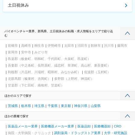
土日祝休み
バイオベンチャー業界、群馬県、土日祝休みの転職・求人情報をエリアで絞り込
む
前橋市
高崎市
桐生市
伊勢崎市
太田市
沼田市
館林市
渋川市
藤岡市
富岡市
安中市
みどり市
邑楽郡（板倉町、明和町、千代田町、大泉町、邑楽町）
吾妻郡（中之条町、長野原町、嬬恋村、草津町、高山村、東吾妻町）
利根郡（片品村、川場村、昭和村、みなかみ町）
佐波郡（玉村町）
北群馬郡（榛東村、吉岡町）
多野郡（上野村、神流町）
甘楽郡（下仁田町、南牧村、甘楽町）
ほかのエリアで探す
茨城県
栃木県
埼玉県
千葉県
東京都
神奈川県
山梨県
ほかの業種で探す
医薬品メーカー業界
医療機器メーカー業界
医薬品卸
医療機器卸
CRO
病院・大学病院・クリニック
調剤薬局・ドラッグストア業界
大学・研究施設