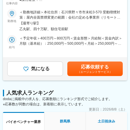
らスピード成長」「国家プロジェクトや大手企業との共同研究に
仕事内容
当社は、合成生物学による持続可能でスケーラブルなバイオもの
関われる」などの声が挙がっています！
づくり拠点を構築するスタートアップです。創業以来、パイプラ
＜勤務地詳細＞本社住所：石川県野々市市末松3-570 受動喫煙対
インと外部連携を拡大しており、R&D・事業開発・経営の「あい
策：屋内全面禁煙変更の範囲：会社の定める事業所（リモートワ
■フルリモート勤務
だ」を担う新規ポジションを募集します。
勤務地
ーク含む）
全国に顧客を有し、自社開発の教育ソフトがあるなど、日本全国
【最寄り駅】
どこからでも勤務可能です。実際に隔月出社のペースで働いてい
乙丸駅、四十万駅、額住宅前駅
■ポジション概要：
る社員もいます。
研究と事業をつなぐ現場に近い距離で、技術評価・協力関係検
＜予定年収＞400万円～800万円＜賃金形態＞月給制＜賃金内訳＞
※入社後1か月は社員を知る目的で出社を頂きます。
討・新技術導入に横断的に関わるエントリー～ジュニア向けポジ
月額（基本給）：250,000円～500,000円＜月給＞250,000円～
ションです。外部の研究者・企業・CDMO・ベンダーとの連携プ
給与
500,000円＜昇給有無＞有＜残業手当＞有＜給与補足＞賞与あり
■当社について
ロセスを学びながら、専門性とビジネス視点を広げられる役割で
（2カ月分）※今後ストックオプション導入も予定あり賃金はあく
・名古屋大学・宇治原研究室の先端研究を基盤に生まれたスター
す。バイオ領域を軸に、提携・技術選定・事業開発へ踏み出した
までも目安の金額であり、選考を通じて上下する可能性がありま
トアップ企業です。
い方を歓迎します。
す。月給(月額)は固定手当を含めた表記です。
・製造業の「当たり前」を変える新技術である、プロセスインフ
応募依頼する
7カ国以上のメンバーが集う国際チームで、海外との共同研究・技
気になる
ォマティクス（PI）で、カンや試行錯誤に頼る開発から、データ
（エージェントサービス）
術連携・事業連携が日常的に進んでいます。
駆動のスマートなプロセスへ。僅かな実データからデジタルツイ
ンを作り、仮想実験で最適条件を瞬時に導きます。結果、開発期
■仕事内容：
間は短縮、さらに高品質な製品開発に繋げることができます。
◇社内R&D会議への参加、技術内容の整理、BD・経営陣向け資料
・仲間はAIエンジニアや大手企業出身者など多彩なメンバーで構
人気求人ランキング
の作成補助
成され、資金調達も完了しています。
dodaに掲載中の求人を、応募数順にランキング形式でご紹介します。
◇新規PJT候補の技術的フィージビリティ検討の補助（文献調
・国家プロジェクトや大手企業との共同研究も進行中で、日本の
※応募数が同数の場合は、新着順に表示しています。
査、社内データ収集、関係部署との調整等）
ものづくりに新しい常識を生み出す挑戦を続けています。
◇顧客・共同研究先・CDMO・ベンダーなど外部ステークホルダ
更新日：
2026/8/8（土）
ーとの技術コミュニケーション支援（資料作成、打合せ準備・同
席、フォローアップ）
群馬県
土日祝休み
バイオベンチャー業界
◇学術・産業界の R&D 連携候補の調査、提携評価レポート作成補