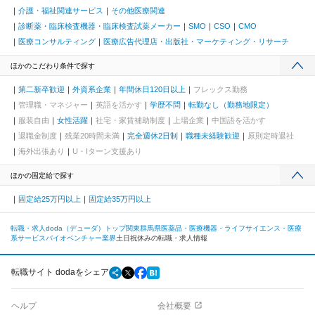
介護・福祉関連サービス
その他医療関連
診断薬・臨床検査機器・臨床検査試薬メーカー
SMO
CSO
CMO
医療コンサルティング
医療広告代理店・出版社・マーケティング・リサーチ
ほかのこだわり条件で探す
第二新卒歓迎
外資系企業
年間休日120日以上
フレックス勤務
管理職・マネジャー
英語を活かす
学歴不問
転勤なし（勤務地限定）
服装自由
女性活躍
社宅・家賃補助制度
上場企業
中国語を活かす
退職金制度
残業20時間未満
完全週休2日制
職種未経験歓迎
原則定時退社
海外出張あり
U・Iターン支援あり
ほかの固定給で探す
固定給25万円以上
固定給35万円以上
転職・求人doda（デューダ）トップ
関東
群馬県
医薬品・医療機器・ライフサイエンス・医療
系サービス
バイオベンチャー業界
土日祝休みの転職・求人情報
転職サイト dodaをシェア
ヘルプ
会社概要