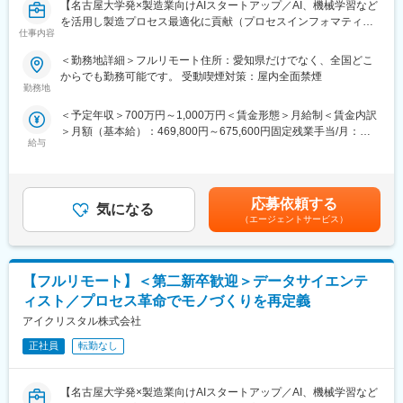
【名古屋大学発×製造業向けAIスタートアップ／AI、機械学習など
を活用し製造プロセス最適化に貢献（プロセスインフォマティク
仕事内容
ス）／週刊東洋経済「すごいベンチャー100」2024年掲載】
＜勤務地詳細＞フルリモート住所：愛知県だけでなく、全国どこ
■業務内容
からでも勤務可能です。 受動喫煙対策：屋内全面禁煙
機械学習や統計学、数理最適化を駆使して製造業における課題解
勤務地
決を行います。課題に対する適切な手法の検討や新規開発を行っ
＜予定年収＞700万円～1,000万円＜賃金形態＞月給制＜賃金内訳
て頂きます。企業や研究所、大学との共同研究プロジェクトも多
＞月額（基本給）：469,800円～675,600円固定残業手当/月：
く、新規性のあるものについては学会発表や論文投稿、特許の取
給与
110,200円～158,400円（固定残業時間30時間0分/月）超過した時
得等をして頂くことも可能です。
間外労働の残業手当は追加支給＜月給＞580,000円～834,000円
≪ポイント≫
（一律手当を含む）＜昇給有無＞有＜残業手当＞有＜給与補足＞■
・多種多様なデータを扱うため幅広い知識が身に付きます。もの
給与改定：年2回（１月、７月）■賞与：年2回（3月、9月）賃金
づくりを根本から改善し、直接社会の役に立てます。
応募依頼する
気になる
はあくまでも目安の金額であり、選考を通じて上下する可能性が
・製造業ドメイン知識を持つ社員との議論をしながらの機械学
（エージェントサービス）
あります。月給(月額)は固定手当を含めた表記です。
習、統計的手法や数理最適化を用いて課題解決に取り組めます。
研究要素・新規性のあるものについては学会発表や論文投稿、特
許の取得等をすることも可能です。
【フルリモート】＜第二新卒歓迎＞データサイエンテ
■中途入社者からの声
ィスト／プロセス革命でモノづくりを再定義
「前職の経験を活かしながら新しい技術に挑戦できる」「役員と
アイクリスタル株式会社
もフラットに議論できる環境」「自社開発の教育システムで学び
ながらスピード成長」「国家プロジェクトや大手企業との共同研
正社員
転勤なし
究に関われる」など、成長と挑戦を両立できると声が挙がってい
ます！
【名古屋大学発×製造業向けAIスタートアップ／AI、機械学習など