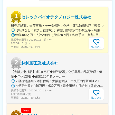
助
◇社外専門家を招いたセミナー・技術講演会の企画・運営サポー
ト（候補リストアップ、日程調整、当日運営等）
◇AIツール、ラボオートメーション、先端分析機器などの新技術
セレックバイオテクノロジー株式会社
導入における情報収集、デモ調整、評価結果の整理
◇プロジェクト・パートナー・技術動向に関する社内データベー
研究用試薬の出荷事務・データ管理／化学・薬品知識歓迎／残業少
ス/トラッカーの更新・管理
【転勤なし／駅チカ徒歩6分】神奈川県横浜市都筑区茅ケ崎東4-5-34 長沢ビル＊U.Iターン歓迎
年収400万円／入社2年目（月給28万円＋各種手当＋賞与2回） 年収500万円／入社5年目（月給30万円＋各種手当＋賞与2回）
■仕事魅力：
掲載予定期間：
2026/7/13（月）
〜
◇R&D・BD・経営の交差点で、会社の技術判断と提携判断のプロ
2026/9/13（日）
セスを学べる
気になる
更新日：
2026/7/17（金）
◇学術・産業界の最前線にいる研究者や企業と接点を持てる
◇AI/自動化/先端分析(オミクス、ECHO MS 等)等、最新技術に触
れられる
林純薬工業株式会社
◇スタートアップらしいスピード感の中で、専門性と実務経験を
急速に広げられる
【大阪／北浜駅】週2在宅可◆新設部署／化学薬品の品質管理・保
◇海外パートナー訪問や国際学会への出張機会など、国内外でグ
証◆年休126日◆創業120年超メーカー
ローバルな実務経験を積める
＜勤務地詳細＞本社住所：大阪府大阪市中央区内平野町3-2-12 HPCビル勤務地最寄駅：Osaka Metro堺筋線／北浜駅受動喫煙対策：屋内全面禁煙変更の範囲：会社の定める事業所
◇石川を拠点としつつ、能力・役割に応じてフルリモートも相談
＜予定年収＞450万円～630万円＜賃金形態＞月給制＜賃金内訳＞月額（基本給）：263,000円～371,000円＜月給＞263,000円～371,000円＜昇給有無＞有＜残業手当＞有＜給与補足＞■年収補足：・賞与実績／年2回、昨年度実績5ヵ月分・最終面接にて等級を決定。管理監督者の場合は残業手当なし。賃金はあくまでも目安の金額であり、選考を通じて上下する可能性があります。月給(月額)は固定手当を含めた表記です。
可能
掲載予定期間：
2026/7/30（木）
〜
2026/10/28（水）
変更の範囲：会社の定める業務
気になる
更新日：
2026/7/30（木）
New