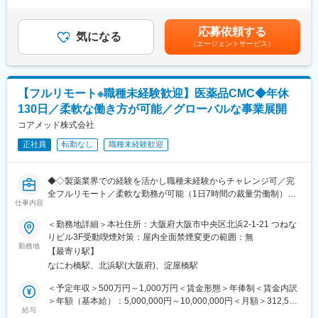
残業時間40時間0分/月）超過した時間外労働の残業手当は追加支
ています。
これまで取締役が巻き取っていた研究プロジェクトPM機能を、専
給＜月額＞708,333円～833,330円（12分割）（一律手当を含む）
任のPMとして引き継ぎ、体制強化したいと考えております。
＜昇給有無＞有＜残業手当＞有＜給与補足＞給与改定：年1回スト
応募依頼する
変更の範囲：会社の定める業務
気になる
ックオプション付与：都度（昨年実績 有）賃金はあくまでも目
（エージェントサービス）
■ポジション概要
安の金額であり、選考を通じて上下する可能性があります。月給
製薬企業・ヘルスケア企業・アカデミア（大学病院・医療機関）
(月額)は固定手当を含めた表記です。
と協働する研究プロジェクトのPMとして、案件化～計画策定～運
用設計～問い合わせ対応～データ管理～解析実行～クロージング
【フルリモート※職種未経験歓迎】医薬品CMC◆年休
（契約/請求）までを一気通貫で推進いただきます。
130日／柔軟な働き方が可能／グローバルな事業展開
本ポジションは「研究者」ではなく、
コアメッド株式会社
・社内（データサイエンス／開発／オペレーション）
正社員
転勤なし
職種未経験歓迎
・社外（製薬・医療機関・KOL・CRO等）
を巻き込み、デジタルも活用しながらプロジェクトを前に進める
推進役です。
◆◇製薬業界での経験を活かし職種未経験からチャレンジ可／完
全フルリモート／柔軟な勤務が可能（1日7時間の裁量労働制）／
■担当プロジェクト例
仕事内容
アメリカ・ヨーロッパ企業と事業展開／医薬品の薬事戦略・開発
・製薬・ヘルスケア企業の研究案件
戦略のコンサルティング会社◆◇
＜勤務地詳細＞本社住所：大阪府大阪市中央区北浜2-1-21 つねな
・大学研究室・医療機関と連携した臨床研究支援
りビル3F受動喫煙対策：屋内全面禁煙変更の範囲：無
※案件は紹介・問い合わせ起点が中心で、アウトバウンドで「取っ
■仕事内容：
勤務地
てくる」よりも、引き受けた案件を“成功させる推進”が重要
【最寄り駅】
医薬品開発におけるCMC領域を中心に、コンサルティングおよび
※1人あたり同時並行：2～3案件程度
なにわ橋駅、北浜駅(大阪府)、淀屋橋駅
各種申請資料の作成業務をお任せします。
※期間：数ヶ月～半年（案件による）
新薬承認に関わる品質・製造・試験に関する戦略立案から資料作
＜予定年収＞500万円～1,000万円＜賃金形態＞年俸制＜賃金内訳
成までを担っていただきます。
＞年額（基本給）：5,000,000円～10,000,000円＜月額＞312,500
■主な業務内容
給与
円～625,000円（16分割）＜昇給有無＞有＜残業手当＞無＜給与
●臨床研究支援