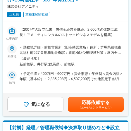
■扱うサービス
義肢・装具の製造販売、最新デジタル設備によるオーダーメイド
株式会社アメニティ
開発、既製品の改良
正社員
業種未経験歓迎
■組織構成
現場スタッフ、設計・開発担当、サポート担当が連携して業務を
進めています
【2007年の設立以来、無借金経営を継続。2,600名の体制に成
■業務の魅力
長！アメニティレンタルのストックビジネスモデルを構築】
最新設備と技術を用いたモノづくりに携われるほか、次世代の開
仕事内容
事業のさらなる拡大を見据え、各営業所における営業体制の強化
発やシステム構築にも挑戦できる環境です。新しいアイデアを積
を図るため、このたび新たな仲間をお迎えすることとなりまし
＜勤務地詳細＞前橋営業所（旧高崎営業所）住所：群馬県前橋市
極的に形にできる風土があります。
た。
元総社町527-3 勤務地最寄駅：新前橋駅受動喫煙対策：屋内全面
■教育体制
勤務地
禁煙変更の範囲：会社の定める事業所
OJTを中心に先輩スタッフが丁寧に指導しますので、安心して業
【最寄り駅】
■業務詳細：
務に取り組めます。
新前橋駅、井野駅(群馬県)、前橋駅
病院や介護施設に向けて、入院・入所時に必要な衣類やタオル、
■就業環境
日用品などをレンタルできる「アメニティサポートシステム」を
＜予定年収＞400万円～600万円＜賃金形態＞年俸制＜賃金内訳＞
完全週休2日制（土日祝休み）、年間休日129日、直行直帰や柔軟
提案する営業です。ニーズに応じて、人材派遣・紹介サービスや
年額（基本給）：2,885,208円～4,507,200円その他固定手当/月：
な働き方が可能です。
院内売店の運営代行サービスも提案していきます。
給与
30,000円固定残業手当/月：62,900円～94,400円（固定残業時間
■想定されるキャリアパス
30時間0分/月）超過した時間外労働の残業手当は追加支給＜月額
現場での経験を積み、開発リーダーやマネジメントなど多様なキ
主な営業活動は新規提案営業と既存フォローの両輪です。 社会貢
＞333,334円～500,000円（12分割）（一律手当を含む）＜昇給有
ャリアへ進めます。
献性も高く、今後の高齢化社会において成長が見込める成長産業
無＞有＜残業手当＞有＜給与補足＞※経験・能力・前職の給与など
■企業の特徴/魅力
応募依頼する
です。 また、病院や介護施設の業務軽減に貢献する事で、患者
気になる
を考慮するため上下する可能性があります・評価：年2回（4月・
最新技術導入と働きやすさを両立し、個々の挑戦を応援する社風
（エージェントサービス）
様、利用者様へのサービス向上に直結する為、大変やりがいのあ
10月/売上実績だけでなく取り組み姿勢や提案プロセスなどの定性
です。
るお仕事です。
評価も重視）・年収例：370-480万円(主任/入社2-3年)⇒420-550
万円(係長/入社3-5年)賃金はあくまでも目安の金額であり、選考を
変更の範囲：会社の定める業務
■キャリアアップについて：
通じて上下する可能性があります。月給(月額)は固定手当を含めた
【前橋】経理／管理職候補◆決算取り纏めなど◆設立
本人の頑張りを昇給、昇格にて評価される制度が御座います。ま