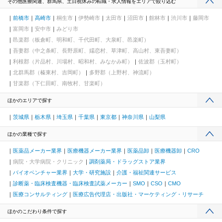
その他医療関連、群馬県、土日祝休みの転職・求人情報をエリアで絞り込む
前橋市
高崎市
桐生市
伊勢崎市
太田市
沼田市
館林市
渋川市
藤岡市
富岡市
安中市
みどり市
邑楽郡（板倉町、明和町、千代田町、大泉町、邑楽町）
吾妻郡（中之条町、長野原町、嬬恋村、草津町、高山村、東吾妻町）
利根郡（片品村、川場村、昭和村、みなかみ町）
佐波郡（玉村町）
北群馬郡（榛東村、吉岡町）
多野郡（上野村、神流町）
甘楽郡（下仁田町、南牧村、甘楽町）
ほかのエリアで探す
茨城県
栃木県
埼玉県
千葉県
東京都
神奈川県
山梨県
ほかの業種で探す
医薬品メーカー業界
医療機器メーカー業界
医薬品卸
医療機器卸
CRO
病院・大学病院・クリニック
調剤薬局・ドラッグストア業界
バイオベンチャー業界
大学・研究施設
介護・福祉関連サービス
診断薬・臨床検査機器・臨床検査試薬メーカー
SMO
CSO
CMO
医療コンサルティング
医療広告代理店・出版社・マーケティング・リサーチ
ほかのこだわり条件で探す