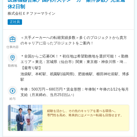
休2日制
株式会社ＥＰファーマライン
正社員
＜大手メーカーへの転籍実績多数＞多くのプロジェクトから貴方
のキャリアに沿ったプロジェクトをご案内！
仕事内容
＊全国からご応募OK！＊初任地は希望勤務地を選択可能！＜勤務
エリア＞東北：宮城県（仙台市）関東：東京都・神奈川県・埼玉
勤務地
県・千葉県・栃木県・群馬県東海：愛知県・静岡県・岐阜県信
【最寄り駅】
越：長野県（松本市）北陸：石川県（金沢市）関西：大阪府・兵
池袋駅、本町駅、祇園駅(福岡県)、肥後橋駅、櫛田神社前駅、博多
庫県中国：広島県四国：香川県（高松市）・愛媛県（松山市）九
駅
州：福岡県・佐賀県・長崎県・熊本県・大分県・宮崎県・鹿児島
県【東京本社】東京都豊島区西池袋3-27-12 池袋ウェストパーク
年俸：500万円～680万円＊賃金形態：年俸制＊年俸の1/12を毎月
ビル＊各線「池袋駅」西口より徒歩5分【大阪オフィス】大阪府大
支給（月末締め、当月25日払い）
給与
阪市西区靭本町1-11-7 信濃橋三井ビルディング2F＊Osaka Metro
各線「本町駅」より徒歩1分【福岡オフィス】福岡県福岡市博多区
博多駅前2-19-24 大博センタービル6F＊JR・福岡市地下鉄各線
経験を活かし、その先のキャリアを選べる環境へ。
専門性を高め、将来的にはメーカー転籍も目指せます。
「博多駅」より徒歩5分