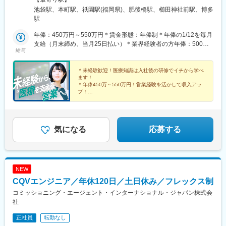
越：長野県（松本市）北陸：石川県（金沢市）関西：大阪府・兵
池袋駅、本町駅、祇園駅(福岡県)、肥後橋駅、櫛田神社前駅、博多
庫県中国：広島県四国：香川県（高松市）・愛媛県（松山市）九
駅
州：福岡県・佐賀県・長崎県・熊本県・大分県・宮崎県・鹿児島
県【東京本社】東京都豊島区西池袋3-27-12 池袋ウェストパーク
年俸：450万円～550万円＊賃金形態：年俸制＊年俸の1/12を毎月
ビル＊各線「池袋駅」西口より徒歩5分【大阪オフィス】大阪府大
支給（月末締め、当月25日払い）＊業界経験者の方年俸：500万
給与
阪市西区靭本町1-11-7 信濃橋三井ビルディング2F＊Osaka Metro
円～680万円
各線「本町駅」より徒歩1分【福岡オフィス】福岡県福岡市博多区
博多駅前2-19-24 大博センタービル6F＊JR・福岡市地下鉄各線
＊未経験歓迎！医療知識は入社後の研修でイチから学べ
ます！
「博多駅」より徒歩5分
＊年俸450万～550万円！営業経験を活かして収入アッ
プ！
＊年間休日120日以上／土日祝休み／手当＆福利厚生充
実
＊有給取得率76.9％・育休復帰率95％など働きやすい環
境♪
気になる
応募する
NEW
CQVエンジニア／年休120日／土日休み／フレックス制
コミッショニング・エージェント・インターナショナル・ジャパン株式会
社
正社員
転勤なし