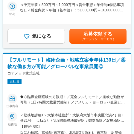
案に携わる上流ポジションです。
＜予定年収＞500万円～1,000万円＜賃金形態＞年俸制■特記事項
場合、お子様の通院やご都合に合わせて業務時間を調整できま
なし＜賃金内訳＞年額（基本給）：5,000,000円～10,000,000円
す。
・各種動物実験受託機関（CRO）の選定・評価分析・実施支援
給与
＜月額＞416,666円～833,333円（12分割）＜昇給有無＞有＜残業
（自分の業務が終わるよう業務管理を行う必要はありますが、裁
・前臨床試験プロトコールの作成および施設モニタリング・監査
手当＞無＜給与補足＞※前職でのご経験・年収に応じて年収は考慮
量の大きい働き方ができます）
対応
いたします。■年収構成：年俸制となります。賃金はあくまでも目
※現在、関東関西のほか、九州、中部、東北、海外在住の方もいま
・評価分析および各フェーズにおけるガイダンス相談用報告書の
安の金額であり、選考を通じて上下する可能性があります。月給
す。
応募依頼する
作成
気になる
(月額)は固定手当を含めた表記です。
・会議や打ち合わせで必要な時は大阪・東京等へ出張（宿泊も伴
（エージェントサービス）
・治験相談および申請前相談に向けた戦略構築・資料作成・助言
います）が発生します。
・規制当局との面談への出席・対応
※国内出張の頻度は1~3回/年です。（海外出張の可能性も一部ござ
います）
■業務の特徴：
【フルリモート】臨床企画・戦略立案◆年休130日／柔
・プロジェクトは個人単独ではなく、社内メンバーと協働しなが
■ワークライフバランス：
軟な働き方が可能／グローバルな事業展開◎
ら分担して推進しています。
同社は、個人が最大限に能力を発揮できるよう働きやすい環境作
・非臨床領域における戦略設計から規制対応まで関わり、開発全
コアメッド株式会社
りに注力しております。男女問わず在宅勤務が可能です。また、
体を俯瞰する視点を身につけることが可能です。
女性社員も多く、産休・育休取得実績も豊富で9割以上の復職率を
正社員
誇っており、長期就業が可能な環境・福利厚生が整っています。
■教育体制：
通常医薬品メーカー出身が会員である関西医薬協会に、当社は会
変更の範囲：会社の定める業務
◆◇臨床企画経験の方歓迎！／完全フルリモート／柔軟な勤務が
員として登録しています。業界関連のセミナーにも参加すること
可能（1日7時間の裁量労働制）／アメリカ・ヨーロッパ企業と事
ができ、メーカーと同じレベルの業界知識とマーケット感をアッ
仕事内容
業展開／医薬品の薬事戦略・開発戦略のコンサルティング会社
プデートできる環境です。
◆◇
＜勤務地詳細1＞大阪本社住所：大阪府大阪市中央区北浜2丁目1
番21号 つねなりビル3階勤務地最寄駅：御堂筋線／淀屋橋駅受
■働き方：
■仕事内容：
勤務地
動喫煙対策：屋内全面禁煙＜勤務地詳細2＞東京支社住所：東京都
◎完全在宅勤務のため、拠点（東京・大阪）の近くにお住まいで
【最寄り駅】
新薬開発における開発戦略および開発企画の立案・評価・助言を
千代田区丸の内1-11-1 パシフィックセンチュリープレイス丸の内
なくてもご就業いただけます。
なにわ橋駅、京橋駅(東京都)、北浜駅(大阪府)、東京駅、淀屋橋