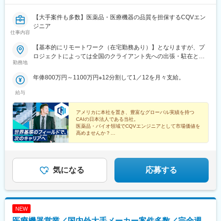
【大手案件も多数】医薬品・医療機器の品質を担保するCQVエン
ジニア
仕事内容
【基本的にリモートワーク（在宅勤務あり）】となりますが、プ
ロジェクトによっては全国のクライアント先への出張・駐在とな
勤務地
ります。※配属となるプロジェクトについては、スキルや経験を考
慮の上決定いたします。
年俸800万円～1100万円※12分割して1／12を月々支給。
給与
アメリカに本社を置き、豊富なグローバル実績を持つ
CAIの日本法人である当社。
医薬品・バイオ領域でCQVエンジニアとして市場価値を
高めませんか？
◎年収800万円以上
◎完全週休2日制
◎グローバル基準の環境
◎トレーニング制度充実
気になる
応募する
NEW
医療機器営業／国内外大手メーカー案件多数／完全週