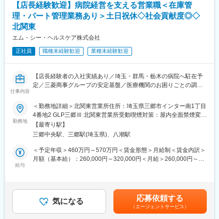
【店長経験歓迎】病院経営を支える営業職＜在庫管
のため、パートさんの業務サポートやシフト調整も行います。
理・パート管理業務あり＞土日祝休◇社会貢献度◎◇
北関東
※医療材料とは？：注射やガーゼなど病院で使用される材料
エム・シー・ヘルスケア株式会社
（2）医療製品の購入価格削減
正社員
職種未経験歓迎
業種未経験歓迎
医療材料の価格は、地域や病院の間で大きなばらつきがため、当
社が、医療スタッフとメーカー、ディーラーの間に立ち、適切な
価格で安定的な調達を実現します。
【店長経験者の入社実績あり／埼玉・群馬・栃木の病院へ駐在予
定／三菱商事グループの安定基盤／医療機関のお困りごとの調
【実施内容】
仕事内容
整・解決がミッション】
・メーカー、ディーラー（販売代理店）との価格交渉支援
・コストが低い製品を採用するために、ドクターなど医療スタッ
＜勤務地詳細＞北関東営業所住所：埼玉県三郷市インター南1丁目
■職務内容：
フへの提案
4番地2 GLP三郷Ⅲ 北関東営業所受動喫煙対策：屋内全面禁煙変更
当社は、病院経営のパートナーとして、病院で使用する医療材料
勤務地
※医療スタッフの意向を確認し、コストとのバランスを鑑みて、改
の範囲：会社の定める事業所
【最寄り駅】
や医薬品の調達、物品管理や、医療材料費に関する削減の提案を
善に向けた提案・各所の調整を行います。
三郷中央駅、三郷駅(埼玉県)、八潮駅
行っております。
本ポジションでは、基本的には顧客となる病院に常駐し、医療現
■入社後のサポート体制：
＜予定年収＞460万円～570万円＜賃金形態＞月給制＜賃金内訳＞
場の後方支援に必要な業務に取り組んでいただきます。
・2～3年程度をめどに、商材知識を身につけていただきます。
月額（基本給）：260,000円～320,000円＜月給＞260,000円～
★営業ポジションですが、ノルマはありません。
給与
・まずは現場に慣れていただき、その後、価格交渉や医療従事者
320,000円＜昇給有無＞有＜残業手当＞有＜給与補足＞前職、経
へのコスト削減提案などに挑戦いただきます。
験を考慮のうえ決定します。上記年収は残業手当も含んだ金額で
＜具体的な業務内容＞
・基本的にOJTにて現場を学んでいただきます。先輩社員が丁寧
す。■賞与：年2回（前年度実績4か月分）■昇給：年1回賃金はあ
（1）病院内の物流管理（SPD）
にサポートしていくので、初めての方も安心です。
くまでも目安の金額であり、選考を通じて上下する可能性があり
応募依頼する
・医療材料や医薬品の調達代行
気になる
・基本的に、病院へ常駐するスタイルでの勤務となりますが、同
ます。月給(月額)は固定手当を含めた表記です。
（エージェントサービス）
・医療材料や医薬品の在庫管理
じ部署のスタッフが常に気にかけてくれるため、不安はすぐに解
・スケジュール管理