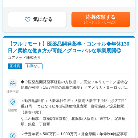
■業務詳細：
補足＞※前職でのご経験・年収に応じて年収は考慮いたします。■
・案件管理：商談、見積作成、クロージング、契約書締結、社内
・新薬承認申請に際する品質規定に則した戦略企画・CMCに関す
年収構成：年俸制となります。■賞与：有（過去実績平均4ヶ月※
リソース手配、請求管理
る資料の整備・評価・助言・企画の設定
平均で夏2ヶ月分、冬2ヶ月分）賃金はあくまでも目安の金額であ
・PM業務：研究計画作成支援、リクルーティング、オペレーショ
応募依頼する
・製造方法/試験方法に関する資料の評価・助言
気になる
り、選考を通じて上下する可能性があります。月給(月額)は固定手
ン設計・実行、問い合わせ対応、データ管理、解析計画、解析実
（エージェントサービス）
・安定性試験に関する資料の評価・助言
当を含めた表記です。
行
・治験薬概要書・PMDA相談資料・申請資料（CTD-MODULE3）
●PSG解析AI／解析クラウド導入支援
などの作成およびその助言
・マーケティング計画に基づく導入提案（問い合わせ対応中心）
・外国製造業者認定、原薬等登録等
・テストデータでの精度検証・チューニング、顧客QA
【フルリモート】医薬品開発薬事・コンサル◆年休130
・クロージング、契約書締結、請求管理
日／柔軟な働き方が可能／グローバルな事業展開◎
※クライアントは欧米製薬会社または外資系製薬会社がほとんどで
●マネージャー候補として
す。
コアメッド株式会社
・進行状況・品質のレビュー、プロセスの標準化
※プロジェクトは一人で行うのではなく、現社員と共に分担し業務
・取締役と連携した案件全体の進捗・優先順位設計
正社員
転勤なし
にあたっていただきます。
変更の範囲：会社の定める業務
■教育体制：
◆◇医薬品開発薬事経験の方歓迎！／完全フルリモート／柔軟な
通常医薬品メーカー出身が会員である関西医薬協会に、当社は会
勤務が可能（1日7時間の裁量労働制）／アメリカ・ヨーロッパ企
員として登録しています。業界関連のセミナーにも参加すること
仕事内容
業と事業展開／医薬品の薬事戦略・開発戦略のコンサルティング
ができ、メーカーと同じレベルの業界知識とマーケット感をアッ
会社◆◇
＜勤務地詳細1＞大阪本社住所：大阪府大阪市中央区北浜2丁目1
プデートできる環境です。
番21号 つねなりビル3階勤務地最寄駅：御堂筋線／淀屋橋駅受
■業務内容：
勤務地
動喫煙対策：屋内全面禁煙＜勤務地詳細2＞東京支社住所：東京都
■働き方：
【最寄り駅】
医薬品開発における薬事戦略の立案・評価・助言を中心としたコ
千代田区丸の内1-11-1 パシフィックセンチュリープレイス丸の内
◎完全在宅勤務のため、拠点（東京・大阪）の近くにお住まいで
なにわ橋駅、京橋駅(東京都)、北浜駅(大阪府)、東京駅、淀屋橋
ンサルティング業務をお任せします。承認取得に向けた最適な戦
13階 受動喫煙対策：屋内全面禁煙変更の範囲：無
なくてもご就業いただけます。
駅、銀座一丁目駅
略を設計する上流ポジションです。
◎お昼休みの時間帯も自由なので、例えばお子様がおられる方の
＜予定年収＞500万円～1,000万円＜賃金形態＞年俸制■特記事項
場合、お子様の通院やご都合に合わせて業務時間を調整できま
・クライアントの基本戦略を踏まえた薬事戦略の立案