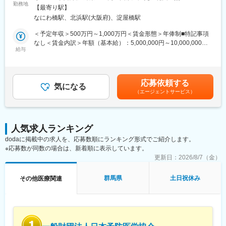
■仕事内容：
勤務地
ができ、メーカーと同じレベルの業界知識とマーケット感をアッ
【最寄り駅】
医薬品開発における理化学・製造・品質試験分野を中心に、CMC
プデートできる環境です。
なにわ橋駅、北浜駅(大阪府)、淀屋橋駅
領域のコンサルティング業務をお任せします。
新薬承認申請に向けた品質戦略の立案から資料作成・評価まで一
＜予定年収＞500万円～1,000万円＜賃金形態＞年俸制■特記事項
■働き方：
貫して関与し、医薬品開発の品質面を支える中核ポジションで
なし＜賃金内訳＞年額（基本給）：5,000,000円～10,000,000円
◎完全在宅勤務のため、拠点（東京・大阪）の近くにお住まいで
す。
給与
＜月額＞416,666円～833,333円（12分割）＜昇給有無＞有＜残業
なくてもご就業いただけます。
手当＞無＜給与補足＞※前職でのご経験・年収に応じて年収は考慮
◎お昼休みの時間帯も自由なので、例えばお子様がおられる方の
・新薬承認申請に際する品質規定に則した戦略企画・物理化学的
いたします。■年収構成：年俸制となります。賃金はあくまでも目
場合、お子様の通院やご都合に合わせて業務時間を調整できま
性質ならびに製造・品質管理に関する資料の整備・評価・助言・
安の金額であり、選考を通じて上下する可能性があります。月給
す。
応募依頼する
企画の設定
気になる
(月額)は固定手当を含めた表記です。
（自分の業務が終わるよう業務管理を行う必要はありますが、裁
（エージェントサービス）
・試験方法に関する資料の評価・助言
量の大きい働き方ができます）
・安定性試験に関する資料の評価・助言
※現在、関東関西のほか、九州、中部、東北、海外在住の方もいま
・治験薬概要書・治験実施計画書・申請書類（CTD-MODULE3）
す。
などの作成およびその助言
・会議や打ち合わせで必要な時は大阪・東京等へ出張（宿泊も伴
人気求人ランキング
・製造業認定、原薬登録等
います）が発生します。
dodaに掲載中の求人を、応募数順にランキング形式でご紹介します。
※国内出張の頻度は1~3回/年です。（海外出張はほとんどありませ
※応募数が同数の場合は、新着順に表示しています。
※クライアントは欧米製薬会社または外資系製薬会社がほとんどで
ん。）
す。
更新日：
2026/8/7（金）
※プロジェクトは一人で行うのではなく、現社員と共に分担し業務
■ワークライフバランス：
にあたっていただきます。
群馬県
土日祝休み
その他医療関連
同社は、個人が最大限に能力を発揮できるよう働きやすい環境作
りに注力しております。男女問わず在宅勤務が可能です。また、
■教育体制：
女性社員も多く、産休・育休取得実績も豊富で9割以上の復職率を
通常医薬品メーカー出身が会員である関西医薬協会に、当社は会
誇っており、長期就業が可能な環境・福利厚生が整っています。
員として登録しています。業界関連のセミナーにも参加すること
ができ、メーカーと同じレベルの業界知識とマーケット感をアッ
変更の範囲：会社の定める業務