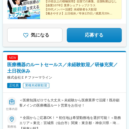
8518 愛知県豊橋市八町通5-7☆豊橋駅より豊橋鉄道市内線乗車
【10名以上の積極採用】全国での募集、全国転勤はなし
駅、八王子駅、ドーム前千代崎駅、騎射場駅、健軍校前駅、御茶
じ部署のスタッフが常に気にかけてくれるため、不安はすぐに解
【創業107年】業界シェアトップクラス
『豊橋公園前下車』徒歩5分※敷地内喫煙可能場所あり
ノ水駅、関内駅、九条駅(大阪府)、二中通駅、八丁馬場駅
消される環境です。
【20代メンバー活躍】未経験者を大歓迎
【働きやすさ】土日祝休／年休125日／残業月20h
※埼玉・群馬・栃木エリア担当
【福利厚生】家族・住宅手当／賞与4カ月／報奨金（イ
ンセンティブ）
■やりがい：
・医療機関の課題やお困りごとの解決により、医療従事者が患者
気になる
応募する
様に向き合う時間が増え、患者様への貢献につながります。
・医療の最前線で働く方からの信頼と期待に応え、感謝される瞬
間は、日本の医療を支える存在であることを実感します。
NEW
変更の範囲：会社の定める業務
医療機器のルートセールス／未経験歓迎／研修充実／
土日祝休み
株式会社ＥＰファーマライン
正社員
業種未経験歓迎
＜医療知識ゼロでも大丈夫＞未経験から医療業界で活躍！既存顧
客メインの医療機器ルート営業をお任せ！
仕事内容
＊全国からご応募OK！＊初任地は希望勤務地を選択可能！＜勤務
エリア＞東北：宮城県（仙台市）関東：東京都・神奈川県・埼玉
勤務地
県・千葉県・栃木県・群馬県東海：愛知県・静岡県・岐阜県信
【最寄り駅】