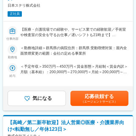
日本ステリ株式会社
正社員
【医療・介護現場での経験や、サービス業での経験歓迎／手術室
や検査室の安全を守るお仕事／遅いシフトも21時まで】
仕事内容
【業務概要】
＜勤務地詳細＞群馬県の病院住所：群馬県 受動喫煙対策：屋内全
医療器材の滅菌サービスをはじめ、医療機関に向けた総合的な医
面禁煙変更の範囲：会社の定める事業所
療関連サービスを提供しています。今回は、病院内で実際に医療
勤務地
関連サービス業務を担っていただく方です。未経験からスタート
＜予定年収＞350万円～450万円＜賃金形態＞月給制＜賃金内訳＞
できる研修制度を整えており、医療現場を支えるやりがいのある
月額（基本給）：200,000円～270,000円＜月給＞200,000円～
仕事です。
給与
270,000円＜昇給有無＞有＜残業手当＞有＜給与補足＞※年収はご
経験やスキルを考慮して決定されます。■昇給：有■賞与：年2回
【業務詳細】
賃金はあくまでも目安の金額であり、選考を通じて上下する可能
■滅菌業務
性があります。月給(月額)は固定手当を含めた表記です。
■手術室サポート業務
応募依頼する
気になる
■内視鏡室支援業務
（エージェントサービス）
【滅菌業務とは】
手術や診療で使用された医療器材は、そのままでは再利用できま
【高崎／第二新卒歓迎】法人営業◎医療・介護業界向
せん。次の患者様に安全に使用するために、器材を「回収 → 洗浄
→ 滅菌 → 配給」という工程で処理します。この業務は、患者様
け<転勤無し／年休123日＞
の安全を守るために欠かせない重要な役割です。電子マニュアル