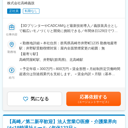
エリアを管理する責任者などのポストがある為、早期のキャリア
株式会社高崎義肢
能な施設を優先的に配慮します。通勤時間の目安は 1時間40分以
アップが見込めます。 ※実際に入社4年前後で所長になった中途入
内 です。
正社員
転勤なし
社の方もいらっしゃいます。
■関東：東京・神奈川・埼玉・千葉・茨城・栃木・群馬
■会社情報：
【魅力】
【3DプリンターやCADCAMなど最新技術導入／義肢装具士とし
当社は入院中に必要となるアメニティ(パジャマ・タオル・日用
■国内唯一の滅菌装置の専門メーカーとして長年の実績があり、大
て幅広いモノづくりと開発に挑戦できる／年間休日129日でワー
品）をレンタルするアメニティサポートシステムを提供している
型の高圧蒸気滅菌装置では国内シェア約30％を誇ります。
仕事内容
クライフバランスも充実】
会社です。
■高度な製造技術をベースに最新の技術を取り入れた装置を次々に
■業務概要
＜勤務地詳細＞本社住所：群馬県高崎市井野町1235 勤務地最寄
レンタルだけでなく、病院・介護施設内での申込の受付業務から
開発、提供しています。営業から製品企画、開発製造、サポート
当社の義肢装具製造販売スタッフとして、義肢装具士免許を活か
駅：井野駅受動喫煙対策：屋内全面禁煙変更の範囲：無
ご利用者への提供・回収・請求まで全て弊社で受け持っておりま
まで社内一貫体制を整えています。
し、医療機関と連携しながら患者様のサポートや義肢・装具の企
勤務地
す。そのため医療・介護施設の業務負担の軽減もでき多くのメリ
【最寄り駅】
画・製造・適合・アフターケアまで一貫してご担当いただきま
ットがあります。拠点は北海道から九州まで展開し、毎年増収・
変更の範囲：会社の定める業務
高崎問屋町駅、井野駅(群馬県)、北高崎駅
す。医師の処方に基づいた患者様対応や、3Dプリンター、
増益と確実に業績伸長しています。
CADCAMなどの最新設備を活用した研究・開発業務まで、幅広く
＜予定年収＞300万円～800万円＜賃金形態＞月給制所定労働時間
関われる点が特徴です。
超過分は別途残業代を支給します。＜賃金内訳＞月額（基本
変更の範囲：会社の定める業務
■業務詳細
給与
給）：230,000円～500,000円＜月給＞230,000円～500,000円＜
・病院や医療機関と連携し、患者様の型取りや装具の適合、集金
昇給有無＞有＜残業手当＞有賃金はあくまでも目安の金額であ
などの現場業務
り、選考を通じて上下する可能性があります。月給(月額)は固定手
・ご来社いただいた方やご自宅訪問でのサポート業務
当を含めた表記です。
応募依頼する
・既成品やオーダーメイド義肢装具の研究・開発や新製品開発
気になる
（エージェントサービス）
・3DプリンターやCADCAM、ORTENMAKEを活用したデジタル
モデリング、設計、製造
・別工場でのマシニングセンタ・NC旋盤を用いた高度なものづく
り
【高崎／第二新卒歓迎】法人営業◎医療・介護業界向
・AIを活用したシステム開発や業務効率化のための新技術導入
け<19時退社ルール／年休123日＞