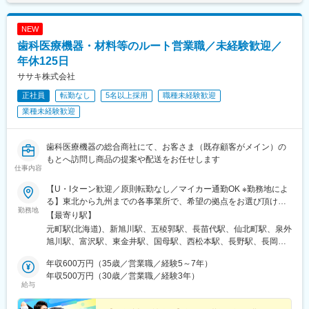
消される環境です。
・購入した材料を各診療科へ納品、パートさんの管理
※埼玉・群馬・栃木エリア担当
└材料の仕分けや納品作業はパートさんが担当しております。そ
NEW
のため、パートさんの業務サポートやシフト調整も行います。
■やりがい：
歯科医療機器・材料等のルート営業職／未経験歓迎／
・医療機関の課題やお困りごとの解決により、医療従事者が患者
※医療材料とは？：注射やガーゼなど病院で使用される材料
年休125日
様に向き合う時間が増え、患者様への貢献につながります。
・医療の最前線で働く方からの信頼と期待に応え、感謝される瞬
ササキ株式会社
（2）医療製品の購入価格削減
間は、日本の医療を支える存在であることを実感します。
正社員
転勤なし
5名以上採用
職種未経験歓迎
医療材料の価格は、地域や病院の間で大きなばらつきがため、当
社が、医療スタッフとメーカー、ディーラーの間に立ち、適切な
業種未経験歓迎
変更の範囲：会社の定める業務
価格で安定的な調達を実現します。
【実施内容】
歯科医療機器の総合商社にて、お客さま（既存顧客がメイン）の
・メーカー、ディーラー（販売代理店）との価格交渉支援
もとへ訪問し商品の提案や配送をお任せします
仕事内容
・コストが低い製品を採用するために、ドクターなど医療スタッ
フへの提案
【U・Iターン歓迎／原則転勤なし／マイカー通勤OK ※勤務地によ
※医療スタッフの意向を確認し、コストとのバランスを鑑みて、改
る】東北から九州までの各事業所で、希望の拠点をお選び頂けま
善に向けた提案・各所の調整を行います。
勤務地
す！＜北海道エリア＞■札幌支店■旭川店■函館店＜東北エリア＞■
【最寄り駅】
八戸店■盛岡支店■秋田店■仙台支店■山形営業所＜北陸エリア＞■
元町駅(北海道)、新旭川駅、五稜郭駅、長苗代駅、仙北町駅、泉外
■入社後のサポート体制：
甲府支店■松本支店■長野店■長岡店＜首都圏エリア＞■東京支店■
旭川駅、富沢駅、東金井駅、国母駅、西松本駅、長野駅、長岡
・2～3年程度をめどに、商材知識を身につけていただきます。
本郷支店■池袋支店■東京北支店■千葉支店■柏営業所■埼玉支店■埼
駅、芝浦ふ頭駅、本郷三丁目駅、池袋駅、六町駅、天台駅、柏の
・まずは現場に慣れていただき、その後、価格交渉や医療従事者
玉鴻巣店■厚木支店■横浜支店■高崎営業所■情報機器開発営業部
年収600万円（35歳／営業職／経験5～7年）
葉キャンパス駅、北与野駅、鴻巣駅、本厚木駅、伊勢佐木長者町
へのコスト削減提案などに挑戦いただきます。
（八王子支店内）＜東海エリア＞■岡崎支店■浜松支店■岐阜支店■
年収500万円（30歳／営業職／経験3年）
駅、高崎駅、京王八王子駅、美合駅、助信駅、西岐阜駅、久居
・基本的にOJTにて現場を学んでいただきます。先輩社員が丁寧
給与
津支店■四日市店■沼津支店＜近畿エリア＞■大阪支店■堺支店■姫
駅、中川原駅、沼津駅、ドーム前駅、鳳駅、手柄駅、荒田八幡
にサポートしていくので、初めての方も安心です。
路店＜九州エリア＞■鹿児島支店■熊本店■沖縄店【本社】〒440-
駅、神水交差点駅、美栄橋駅、日の出駅(東京都)、湯島駅、石川町
・基本的に、病院へ常駐するスタイルでの勤務となりますが、同