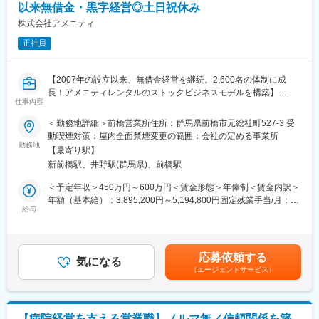
表記です。
以来無借金・黒字経営◎土日祝休み
た、事業拡大に伴い、新規の営業所も出店しており、営業所長や
エリアを管理する責任者などのポストがある為、早期のキャリア
株式会社アメニティ
アップが見込めます。 ※実際に入社4年前後で所長になった中途入
正社員
社の方もいらっしゃいます。
■会社情報：
【2007年の設立以来、無借金経営を継続。2,600名の体制に成
当社は入院中に必要となるアメニティ(パジャマ・タオル・日用
長！アメニティレンタルのストックビジネスモデルを構築】
品）をレンタルするアメニティサポートシステムを提供している
仕事内容
事業のさらなる拡大を見据え、各営業所における営業体制の強化
会社です。
を図るため、このたび新たな仲間をお迎えすることとなりまし
＜勤務地詳細＞前橋営業所住所：群馬県前橋市元総社町527-3 受
レンタルだけでなく、病院・介護施設内での申込の受付業務から
た。
動喫煙対策：屋内全面禁煙変更の範囲：会社の定める事業所
ご利用者への提供・回収・請求まで全て弊社で受け持っておりま
勤務地
す。そのため医療・介護施設の業務負担の軽減もでき多くのメリ
【最寄り駅】
■業務詳細：
ットがあります。拠点は北海道から九州まで展開し、毎年増収・
新前橋駅、井野駅(群馬県)、前橋駅
病院や介護施設に向けて、入院・入所時に必要な衣類やタオル、
増益と確実に業績伸長しています。
日用品などをレンタルできる「アメニティサポートシステム」を
＜予定年収＞450万円～600万円＜賃金形態＞年俸制＜賃金内訳＞
提案する営業です。ニーズに応じて、人材派遣・紹介サービスや
年額（基本給）：3,895,200円～5,194,800円固定残業手当/月：
変更の範囲：会社の定める業務
院内売店の運営代行サービスも提案していきます。
給与
50,400円～67,100円（固定残業時間20時間0分/月）超過した時間
外労働の残業手当は追加支給＜月額＞375,000円～500,000円（12
主な営業活動は新規提案営業と既存フォローの両輪です。 社会貢
分割）（一律手当を含む）＜昇給有無＞有＜残業手当＞有＜給与
献性も高く、今後の高齢化社会において成長が見込める成長産業
補足＞※経験・スキルを考慮の上、決定いたします。■昇給：年2
応募依頼する
です。 また、病院や介護施設の業務軽減に貢献する事で、患者
気になる
回（4月、10月）賃金はあくまでも目安の金額であり、選考を通
（エージェントサービス）
様、利用者様へのサービス向上に直結する為、大変やりがいのあ
じて上下する可能性があります。月給(月額)は固定手当を含めた表
るお仕事です。
記です。
■キャリアアップについて：
【病院経営を支える営業職】ノルマ無／信頼関係を築