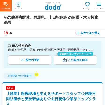
会員登録
ログイン
気になる
メニュー
その他医療関連、群馬県、土日祝休み
の転職・求人検索
結果
19
条件で並び替え
件
現在の検索条件
[勤務地]群馬県 [業種]その他医療関連-医薬品・医療機器・ライフサイエンス・医療系サービス [詳細条件](休日・働き方)土日祝休み
新着求人をいつでもチェック
条件の変更
この条件を保存
群馬県
のみで募集中
NEW
【群馬】医療現場を支えるサポートスタッフ◇経験不
問◎座学と実技研修あり◇土日祝休◇業界トップクラ
ス