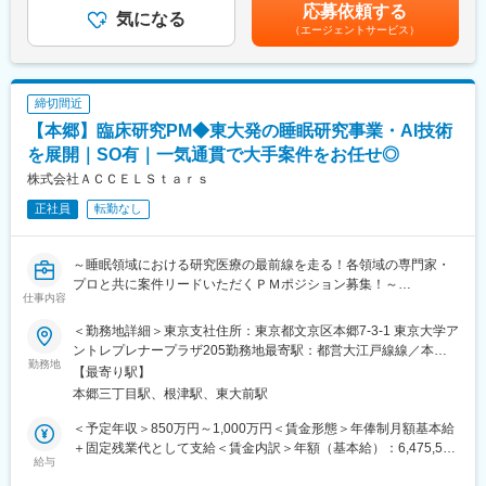
定手当を含めた表記です。
■やりがい：CRCは疾病を抱えた患者さんやそれを治療しようと
応募依頼する
気になる
奮闘する医師やスタッフなど携わる相手が多いです。現在治療法
（エージェントサービス）
がなく苦しんでいる患者さんに対して薬を届けられたり、最前線
で治療にあたる医師やスタッフのサポートを行え、治験が無事に
終了すれば喜びはひとしおです。
締切間近
■同社の教育体制：同社は同業他社からの転職だけでなく、看護師
など未経験で転職してくる方も多いです。そのため教育体制が充
【本郷】臨床研究PM◆東大発の睡眠研究事業・AI技術
実しています。入社は原則偶数月と決まっており、同期入社者と
を展開｜SO有｜一気通貫で大手案件をお任せ◎
ともに2週間弱本社にて集合研修を行います。会社のことや業務を
株式会社ＡＣＣＥＬＳｔａｒｓ
遂行する上で必要な法令から実務まで座学中心でロープレを交え
ながら学んでいきます。その後、各拠点に配属され先輩社員から
正社員
転勤なし
業務を引継ぎながらOJT担当者とともに医療機関へ同行するな
ど、徐々に業務を身に着けていきます。確認テストやチェックシ
ートを用いながら習熟度を測り、入社後1年程度で一人で担当を持
～睡眠領域における研究医療の最前線を走る！各領域の専門家・
てるようになります。なお、その後も定期的に中途入社者に対し
プロと共に案件リードいただくＰＭポジション募集！～
仕事内容
てフォローを行う体制が整っています。
■同社の魅力：
■会社概要
＜勤務地詳細＞東京支社住所：東京都文京区本郷7-3-1 東京大学ア
・チームワーク：通常は1人で業務にあたることが多いですが、困
株式会社ACCELStarsは、東京大学発のメディカル・スリープテ
ントレプレナープラザ205勤務地最寄駅：都営大江戸線線／本郷
ったときや先輩や上司がサポートしてくれるため、安心して進め
ック企業として、睡眠を高精度に計測・解析するウェアラブルデ
勤務地
三丁目駅受動喫煙対策：屋内全面禁煙変更の範囲：会社の定める
【最寄り駅】
られます。また、家族の急な体調不良や突発休の場合にも周囲が
バイスとAI解析クラウドを基盤に、医療・研究・ヘルスケア領域
事業所（リモートワーク含む）
本郷三丁目駅、根津駅、東大前駅
代理対応をしてくれる風土があり、チームワークが強みです。
の事業を展開しています。研究領域では、睡眠測定に特化したデ
・働きやすい環境：2019年度の月間の平均残業時間は12.1時間で
バイスや解析クラウドを用い、研究計画～測定～解析までをワン
＜予定年収＞850万円～1,000万円＜賃金形態＞年俸制月額基本給
した。管理職における女性比率も63.6%と、ライフイベントの多
ストップで支援するサービスも提供しています。
＋固定残業代として支給＜賃金内訳＞年額（基本給）：6,475,596
い女性も活躍しやすい環境です。正社員の場合、転勤可能性はあ
給与
円～7,617,966円固定残業手当/月：168,700円～198,500円（固定
りますが、定期的にあるものではなく適性や希望に応じて配置し
■募集背景