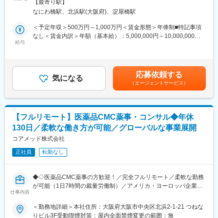
◎お昼休みの時間帯も自由なので、例えばお子様がおられる方の
【最寄り駅】
治験相談用資料や試験総括報告書、承認申請資料（CTDなど）の
場合、お子様の通院やご都合に合わせて業務時間を調整できま
なにわ橋駅、北浜駅(大阪府)、淀屋橋駅
作成を中心に、医薬品開発における各種ドキュメント作成業務
す。
（英語・日本語）をお任せします。
＜予定年収＞500万円～1,000万円＜賃金形態＞年俸制■特記事項
（自分の業務が終わるよう業務管理を行う必要はありますが、裁
なし＜賃金内訳＞年額（基本給）：5,000,000円～10,000,000円
量の大きい働き方ができます）
■業務の内容：
給与
＜月額＞416,666円～833,333円（12分割）＜昇給有無＞有＜残業
※現在、関東関西のほか、九州、中部、東北、海外在住の方もいま
具体的には、以下のような申請・報告関連資料の作成をご担当い
手当＞無＜給与補足＞※前職でのご経験・年収に応じて年収は考慮
す。
ただきます。
いたします。■年収構成：年俸制となります。賃金はあくまでも目
・会議や打ち合わせで必要な時は大阪・東京等へ出張（宿泊も伴
・オーファンドラッグ指定申請資料
安の金額であり、選考を通じて上下する可能性があります。月給
います）が発生します。
応募依頼する
・日本を含む各国規制当局への治験実施計画届（IND等）および
気になる
(月額)は固定手当を含めた表記です。
※国内出張の頻度は1~3回/年です。（海外出張はほとんどありませ
（エージェントサービス）
申請資料
ん。）
・各国規制当局とのガイダンスミーティングに向けた治験相談用
資料
■ワークライフバランス：
・国際名・一般的名称に関する申請資料
同社は、個人が最大限に能力を発揮できるよう働きやすい環境作
【フルリモート】医薬品CMC薬事・コンサル◆年休
・承認申請書（CTDを含む）
りに注力しております。男女問わず在宅勤務が可能です。また、
130日／柔軟な働き方が可能／グローバルな事業展開
・試験総括報告書（CSR） など
女性社員も多く、産休・育休取得実績も豊富で9割以上の復職率を
コアメッド株式会社
誇っており、長期就業が可能な環境・福利厚生が整っています。
■業務の特徴
正社員
転勤なし
・プロジェクトは個人単独ではなく、社内メンバーと連携しなが
変更の範囲：会社の定める業務
ら分担して推進しています。
・治験～承認申請まで幅広いフェーズに関わることで、医薬品開
◆◇医薬品CMC薬事の方歓迎！／完全フルリモート／柔軟な勤務
発全体を俯瞰できる経験を積むことができます。
が可能（1日7時間の裁量労働制）／アメリカ・ヨーロッパ企業と
仕事内容
事業展開／医薬品の薬事戦略・開発戦略のコンサルティング会社
■教育体制：
◆◇
＜勤務地詳細＞本社住所：大阪府大阪市中央区北浜2-1-21 つねな
通常医薬品メーカー出身が会員である関西医薬協会に、当社は会
りビル3F受動喫煙対策：屋内全面禁煙変更の範囲：無
員として登録しています。業界関連のセミナーにも参加すること