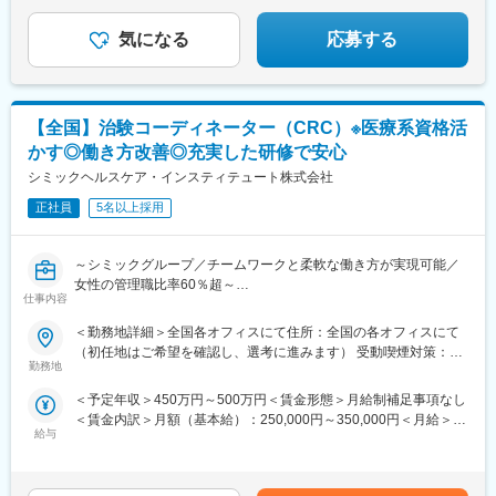
気になる
応募する
【全国】治験コーディネーター（CRC）※医療系資格活
かす◎働き方改善◎充実した研修で安心
シミックヘルスケア・インスティテュート株式会社
正社員
5名以上採用
～シミックグループ／チームワークと柔軟な働き方が実現可能／
女性の管理職比率60％超～
仕事内容
■職務内容：超高齢化社会に突入し、様々な疾病に対して患者さん
や私たちのQOLを向上させるべく、新しい治療法を開発する必要
＜勤務地詳細＞全国各オフィスにて住所：全国の各オフィスにて
があります。今回はそのための治験を実施する際の患者さんおよ
（初任地はご希望を確認し、選考に進みます） 受動喫煙対策：そ
び医療機関のサポートを担う治験コーディネーター（通称CRC）
勤務地
の他（主要事業所は屋内全面禁煙）変更の範囲：会社の定める事
を募集しています。
業所
＜予定年収＞450万円～500万円＜賃金形態＞月給制補足事項なし
・治験被験者である患者さんへの内容説明補助、ケア／相談
＜賃金内訳＞月額（基本給）：250,000円～350,000円＜月給＞
・治験担当医師の補助
給与
250,000円～350,000円＜昇給有無＞有＜残業手当＞有＜給与補足
・検査／投薬スケジュール調整、治験データの管理 など
＞■賞与2回（昨年度実績：4.4ヶ月）賃金はあくまでも目安の金額
※職場は基本的に委託されている医療機関であるため、自宅からの
であり、選考を通じて上下する可能性があります。月給(月額)は固
直行直帰が多いです。