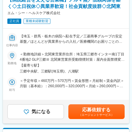
本人の頑張りを昇給、昇格にて評価される制度が御座います。ま
く◇土日祝休◇異業界歓迎！社会貢献度抜群◇北関東
た、事業拡大に伴い、新規の営業所も出店しており、営業所長や
エリアを管理する責任者などのポストがある為、早期のキャリア
エム・シー・ヘルスケア株式会社
アップが見込めます。 ※実際に入社4年前後で所長になった中途入
正社員
業種未経験歓迎
社の方もいらっしゃいます。
■会社情報：
【埼玉・群馬・栃木の病院へ駐在予定／三菱商事グループの安定
当社は入院中に必要となるアメニティ(パジャマ・タオル・日用
基盤／ほとんどが異業界からの入社／医療機関のお困りごとの調
品）をレンタルするアメニティサポートシステムを提供している
仕事内容
整・解決がミッション】
会社です。
＜勤務地詳細＞北関東営業所住所：埼玉県三郷市インター南1丁目
レンタルだけでなく、病院・介護施設内での申込の受付業務から
■職務内容：
4番地2 GLP三郷Ⅲ 北関東営業所受動喫煙対策：屋内全面禁煙変更
ご利用者への提供・回収・請求まで全て弊社で受け持っておりま
当社は、病院経営のパートナーとして、病院で使用する医療材料
勤務地
の範囲：会社の定める事業所
す。そのため医療・介護施設の業務負担の軽減もでき多くのメリ
【最寄り駅】
や医薬品の調達、物品管理や、医療材料費に関する削減の提案を
ットがあります。拠点は北海道から九州まで展開し、毎年増収・
三郷中央駅、三郷駅(埼玉県)、八潮駅
行っております。
増益と確実に業績伸長しています。
本ポジションでは、基本的には顧客となる病院に常駐し、医療現
＜予定年収＞460万円～570万円＜賃金形態＞月給制＜賃金内訳＞
場の後方支援に必要な業務に取り組んでいただきます。
月額（基本給）：260,000円～320,000円＜月給＞260,000円～
変更の範囲：会社の定める業務
★営業ポジションですが、ノルマはありません。
給与
320,000円＜昇給有無＞有＜残業手当＞有＜給与補足＞前職、経
験を考慮のうえ決定します。上記年収は残業手当も含んだ金額で
＜具体的な業務内容＞
す。■賞与：年2回（前年度実績4か月分）■昇給：年1回賃金はあ
（1）病院内の物流管理（SPD）
くまでも目安の金額であり、選考を通じて上下する可能性があり
応募依頼する
・医療材料や医薬品の調達代行
気になる
ます。月給(月額)は固定手当を含めた表記です。
（エージェントサービス）
・医療材料や医薬品の在庫管理
・スケジュール管理
・購入した材料を各診療科へ納品、パートさんの管理
└材料の仕分けや納品作業はパートさんが担当しております。そ