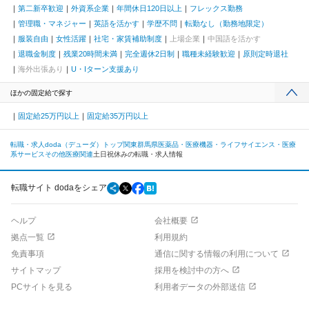
第二新卒歓迎
外資系企業
年間休日120日以上
フレックス勤務
管理職・マネジャー
英語を活かす
学歴不問
転勤なし（勤務地限定）
服装自由
女性活躍
社宅・家賃補助制度
上場企業
中国語を活かす
退職金制度
残業20時間未満
完全週休2日制
職種未経験歓迎
原則定時退社
海外出張あり
U・Iターン支援あり
ほかの固定給で探す
固定給25万円以上
固定給35万円以上
転職・求人doda（デューダ）トップ
関東
群馬県
医薬品・医療機器・ライフサイエンス・医療
系サービス
その他医療関連
土日祝休みの転職・求人情報
転職サイト dodaをシェア
ヘルプ
会社概要
拠点一覧
利用規約
免責事項
通信に関する情報の利用について
サイトマップ
採用を検討中の方へ
PCサイトを見る
利用者データの外部送信