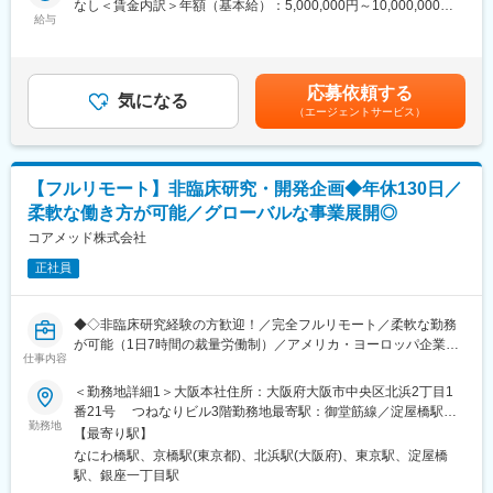
なし＜賃金内訳＞年額（基本給）：5,000,000円～10,000,000円
す。
・日米欧（MHLW／PMDA・FDA・EMA）を横断したグローバル
給与
＜月額＞416,666円～833,333円（12分割）＜昇給有無＞有＜残業
（自分の業務が終わるよう業務管理を行う必要はありますが、裁
薬事戦略の企画
手当＞無＜給与補足＞※前職でのご経験・年収を考慮の上決定致し
量の大きい働き方ができます）
・各種試験成績・申請資料の評価・分析
ます。■年収構成：年俸制となります。賃金はあくまでも目安の金
※現在、関東関西のほか、九州、中部、東北、海外在住の方もいま
・三極規制当局との事前相談を含むリエゾン業務および規制動向
額であり、選考を通じて上下する可能性があります。月給(月額)は
す。
応募依頼する
の調査・分析・アドバイス
気になる
固定手当を含めた表記です。
・会議や打ち合わせで必要な時は大阪・東京等へ出張（宿泊も伴
（エージェントサービス）
・新薬ライセンス導入時のデューデリジェンス対応
います）が発生します。
・承認取得に向けた各種申請業務、ガイダンス面談、規制対応全
※国内出張の頻度は1~3回/年です。（海外出張はほとんどありませ
般
ん。）
【フルリモート】非臨床研究・開発企画◆年休130日／
■業務の特徴：
■組織構成：
柔軟な働き方が可能／グローバルな事業展開◎
・プロジェクトは個人で完結させるのではなく、社内メンバーと
CMC担当11名（2名男性、9名女性）
連携しながら分担して推進しています。
コアメッド株式会社
30代～40代で構成されています。
・国内外の規制当局と関わりながら、国際基準での薬事戦略に携
お子様がおられる社員が多く、在宅勤務のため子育てしながらキ
正社員
われる環境です。
ャリアを築ける環境です。
こちらの組織には、内資外資の製薬企業でのCMC業務の経験者や
■教育体制：
研究所での経験、CMC薬事の経験者が多いです。
◆◇非臨床研究経験の方歓迎！／完全フルリモート／柔軟な勤務
通常医薬品メーカー出身が会員である関西医薬協会に、当社は会
が可能（1日7時間の裁量労働制）／アメリカ・ヨーロッパ企業と
員として登録しています。業界関連のセミナーにも参加すること
仕事内容
変更の範囲：会社の定める業務
事業展開／医薬品の薬事戦略・開発戦略のコンサルティング会社
ができ、メーカーと同じレベルの業界知識とマーケット感をアッ
◆◇
＜勤務地詳細1＞大阪本社住所：大阪府大阪市中央区北浜2丁目1
プデートできる環境です。
番21号 つねなりビル3階勤務地最寄駅：御堂筋線／淀屋橋駅受
■仕事内容：
勤務地
動喫煙対策：屋内全面禁煙＜勤務地詳細2＞東京支社住所：東京都
■働き方：
【最寄り駅】
承認申請・取得に向けた非（前）臨床開発戦略の構築・評価・分
千代田区丸の内1-11-1 パシフィックセンチュリープレイス丸の内
◎完全在宅勤務のため、拠点（東京・大阪）の近くにお住まいで
なにわ橋駅、京橋駅(東京都)、北浜駅(大阪府)、東京駅、淀屋橋
析・助言を中心としたコンサルティング業務をお任せします。
13階 受動喫煙対策：屋内全面禁煙変更の範囲：無
なくてもご就業いただけます。
駅、銀座一丁目駅
開発初期段階から関与し、医薬品開発の方向性を左右する戦略立
◎お昼休みの時間帯も自由なので、例えばお子様がおられる方の