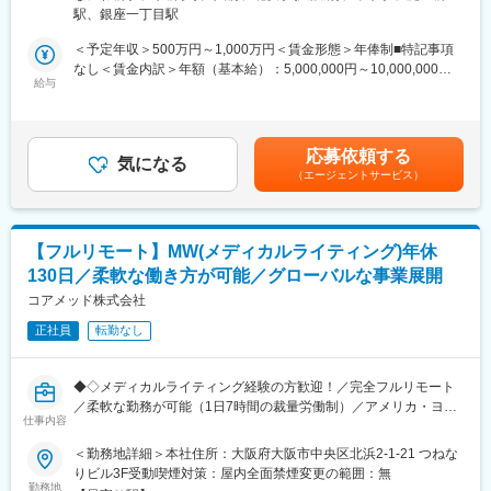
中心とした、コンサルティング業務をお任せします。
13階 受動喫煙対策：屋内全面禁煙変更の範囲：無
◎お昼休みの時間帯も自由なので、例えばお子様がおられる方の
駅、銀座一丁目駅
臨床開発の上流工程から関与し、プロジェクトの成功に向けた戦
場合、お子様の通院やご都合に合わせて業務時間を調整できま
略策定を支援するポジションです。
＜予定年収＞500万円～1,000万円＜賃金形態＞年俸制■特記事項
す。
なし＜賃金内訳＞年額（基本給）：5,000,000円～10,000,000円
（自分の業務が終わるよう業務管理を行う必要はありますが、裁
・各開発フェーズ（Phase I／II／III）における治験プロトコールの
給与
＜月額＞416,666円～833,333円（12分割）＜昇給有無＞有＜残業
量の大きい働き方ができます）
立案・評価分析・助言
手当＞無＜給与補足＞※前職でのご経験・年収に応じて年収は考慮
※現在、関東関西のほか、九州、中部、東北、海外在住の方もいま
・各種申請対応および治験相談の実施・支援
いたします。■年収構成：年俸制となります。賃金はあくまでも目
す。
・規制当局（PMDA等）との面談対応・折衝への参画
安の金額であり、選考を通じて上下する可能性があります。月給
・会議や打ち合わせで必要な時は大阪・東京等へ出張（宿泊も伴
応募依頼する
・治験相談戦略の立案および関連資料の作成
気になる
(月額)は固定手当を含めた表記です。
います）が発生します。
（エージェントサービス）
※国内出張の頻度は1~3回/年です。（海外出張はほとんどありませ
■業務の特徴：
ん。）
・プロジェクトは個人で完結させるのではなく、社内メンバーと
連携しながら分担して推進します。
■ワークライフバランス：
【フルリモート】MW(メディカルライティング)年休
・戦略立案から規制対応まで一貫して関わることで、臨床開発全
同社は、個人が最大限に能力を発揮できるよう働きやすい環境作
130日／柔軟な働き方が可能／グローバルな事業展開
体を俯瞰した視点を身につけることが可能です。
りに注力しております。男女問わず在宅勤務が可能です。また、
コアメッド株式会社
女性社員も多く、産休・育休取得実績も豊富で9割以上の復職率を
■教育体制：
誇っており、長期就業が可能な環境・福利厚生が整っています。
正社員
転勤なし
通常医薬品メーカー出身が会員である関西医薬協会に、当社は会
員として登録しています。業界関連のセミナーにも参加すること
変更の範囲：会社の定める業務
ができ、メーカーと同じレベルの業界知識とマーケット感をアッ
◆◇メディカルライティング経験の方歓迎！／完全フルリモート
プデートできる環境です。
／柔軟な勤務が可能（1日7時間の裁量労働制）／アメリカ・ヨー
仕事内容
ロッパ企業と事業展開／医薬品の薬事戦略・開発戦略のコンサル
■働き方：
ティング会社◆◇
＜勤務地詳細＞本社住所：大阪府大阪市中央区北浜2-1-21 つねな
◎完全在宅勤務のため、拠点（東京・大阪）の近くにお住まいで
りビル3F受動喫煙対策：屋内全面禁煙変更の範囲：無
なくてもご就業いただけます。
■業務概要：
勤務地