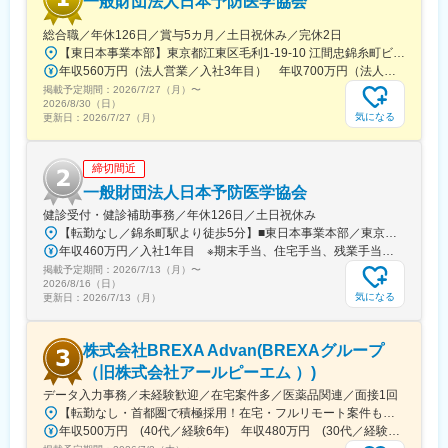
一般財団法人日本予防医学協会
プデートできる環境です。
総合職／年休126日／賞与5カ月／土日祝休み／完休2日
■働き方：
【東日本事業本部】東京都江東区毛利1-19-10 江間忠錦糸町ビル※訪問先からの直行直帰が可能です！＜アクセス＞・JR総武線（快速・各駅停車）／東京メトロ半蔵門線 錦糸町駅より徒歩5分・東京メトロ半蔵門線／都営新宿線 住吉駅より徒歩5分※受動喫煙対策:屋内全面禁煙
◎完全在宅勤務のため、拠点（東京・大阪）の近くにお住まいで
年収560万円（法人営業／入社3年目） 年収700万円（法人営業・チームリーダー／入社5年目）
なくてもご就業いただけます。
掲載予定期間：
2026/7/27（月）
〜
◎お昼休みの時間帯も自由なので、例えばお子様がおられる方の
2026/8/30（日）
場合、お子様の通院やご都合に合わせて業務時間を調整できま
気になる
更新日：
2026/7/27（月）
す。
（自分の業務が終わるよう業務管理を行う必要はありますが、裁
締切間近
量の大きい働き方ができます）
※現在、関東関西のほか、九州、中部、東北、海外在住の方もいま
一般財団法人日本予防医学協会
す。
健診受付・健診補助事務／年休126日／土日祝休み
・会議や打ち合わせで必要な時は大阪・東京等へ出張（宿泊も伴
【転勤なし／錦糸町駅より徒歩5分】■東日本事業本部／東京都江東区毛利1-19-10 江間忠錦糸町ビル＜アクセス＞JR総武線（快速）、総武線（各駅停車）「錦糸町駅」南口より徒歩5分東京メトロ半蔵門線「錦糸町駅」B1出口より徒歩5分東京メトロ半蔵門線／都営新宿線「住吉駅」B2出口より徒歩5分※受動喫煙対策あり（オフィス内禁煙）
います）が発生します。
年収460万円／入社1年目 ※期末手当、住宅手当、残業手当（月10時間分）含む
※国内出張の頻度は1~3回/年です。(一部海外出張の場合がござい
掲載予定期間：
2026/7/13（月）
〜
ます。）
2026/8/16（日）
気になる
更新日：
2026/7/13（月）
■組織構成：
CMC担当11名（2名男性、9名女性）
株式会社BREXA Advan(BREXAグループ
30代～40代で構成されています。
お子様がおられる社員が多く、在宅勤務のため子育てしながらキ
（旧株式会社アールピーエム ）)
ャリアを築ける環境です。
データ入力事務／未経験歓迎／在宅案件多／医薬品関連／面接1回
こちらの組織には、内資外資の製薬企業でのCMC業務の経験者や
【転勤なし・首都圏で積極採用！在宅・フルリモート案件も有り！大手・優良企業が中心♪】■本社／大阪市淀川区宮原3-5-36 新大阪トラストタワー19F変更の範囲、上記を除く当社関連勤務地◆プロジェクト先例東京23区内、横浜、大宮、千葉、その他＜配属先最寄り駅の一例＞飯田橋／日本橋／浜松町／信濃町／四ツ谷／池袋／蒲田 など※過去の配属先は勤務地一覧に記載◆POINT！#大手企業など約300社の取引先あり！（製薬メーカー、製薬関連企業、化粧品関連企業、臨床研究センターなど）#最寄り駅から徒歩5～10分圏内の通いやすいオフィス＃在宅勤務・在宅プロジェクト多数＃定時退社基本＆土日祝休み＃安定性抜群の医療業界で事務として活躍＃未経験入社8割×研修センターで手厚くフォロー＃産育休の取得実績100％#転居を伴う転勤なし※受動喫煙対策：オフィス内禁煙
研究所での経験、CMC薬事の経験者が多いです。
年収500万円 (40代／経験6年) 年収480万円 (30代／経験4年)