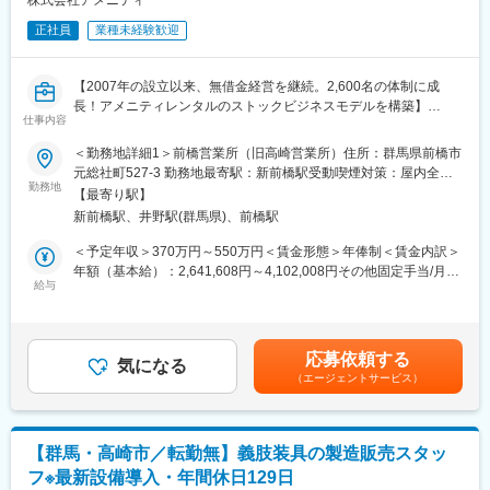
株式会社アメニティ
を確認しながら作業を行うため、未経験の方でも研修でしっかり
習得できます。
正社員
業種未経験歓迎
【手術室サポートとは】
【2007年の設立以来、無借金経営を継続。2,600名の体制に成
手術室では、医師や看護師が次の手術に集中できるよう、環境を
長！アメニティレンタルのストックビジネスモデルを構築】
整えることが必要です。具体的には、手術室内の清掃、医療物品
仕事内容
事業のさらなる拡大を見据え、各営業所における営業体制の強化
の補充、手術時に着用するガウンの着脱補助（ガウン介助）など
を図るため、このたび新たな仲間をお迎えすることとなりまし
を行います。医療チームの一員として、円滑な手術室運営を支え
＜勤務地詳細1＞前橋営業所（旧高崎営業所）住所：群馬県前橋市
た。
るやりがいのある仕事です。
元総社町527-3 勤務地最寄駅：新前橋駅受動喫煙対策：屋内全面
勤務地
禁煙＜勤務地詳細2＞前橋営業所（旧高崎営業所）住所：群馬県前
【最寄り駅】
■業務詳細：
【内視鏡室支援とは】
橋市元総社町527-3 勤務地最寄駅：新前橋駅受動喫煙対策：屋内
新前橋駅、井野駅(群馬県)、前橋駅
病院や介護施設に向けて、入院・入所時に必要な衣類やタオル、
内視鏡検査で使用する器材の準備や片付け、洗浄・滅菌などを担
全面禁煙変更の範囲：本文参照
日用品などをレンタルできる「アメニティサポートシステム」を
当します。患者様が安心して検査を受けられるよう、スムーズな
＜予定年収＞370万円～550万円＜賃金形態＞年俸制＜賃金内訳＞
提案する営業です。ニーズに応じて、人材派遣・紹介サービスや
検査環境を整える役割です。
年額（基本給）：2,641,608円～4,102,008円その他固定手当/月：
院内売店の運営代行サービスも提案していきます。
給与
30,000円固定残業手当/月：58,200円～86,500円（固定残業時間
【サポート体制】
30時間0分/月）超過した時間外労働の残業手当は追加支給＜月額
主な営業活動は新規提案営業と既存フォローの両輪です。 社会貢
■充実した研修制度：入社後は座学と実技研修で基礎から学べま
＞308,334円～458,334円（12分割）（一律手当を含む）＜昇給有
献性も高く、今後の高齢化社会において成長が見込める成長産業
す。
無＞有＜残業手当＞有＜給与補足＞※経験・能力・前職の給与など
応募依頼する
です。 また、病院や介護施設の業務軽減に貢献する事で、患者
■チームでのサポート：現場では先輩スタッフが丁寧に指導しま
気になる
を考慮するため上下する可能性があります・評価：年2回（4月・
（エージェントサービス）
様、利用者様へのサービス向上に直結する為、大変やりがいのあ
す。
10月/売上実績だけでなく取り組み姿勢や提案プロセスなどの定性
るお仕事です。
■資格取得支援：業務に必要な知識を深めるための資格取得も会社
評価も重視）・年収例：370-480万円(主任/入社2-3年)⇒420-550
がサポートします。
万円(係長/入社3-5年)賃金はあくまでも目安の金額であり、選考を
■キャリアアップについて：
通じて上下する可能性があります。月給(月額)は固定手当を含めた
【群馬・高崎市／転勤無】義肢装具の製造販売スタッ
本人の頑張りを昇給、昇格にて評価される制度が御座います。ま
【配属先】
表記です。
フ※最新設備導入・年間休日129日
た、事業拡大に伴い、新規の営業所も出店しており、営業所長や
下記エリア内の契約病院に配属となります。お住まいから通勤可