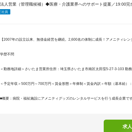
法人営業（管理職候補）◆医療・介護業界へのサポート提案／19:00
正社員
【2007年の設立以来、無借金経営を継続。2,600名の体制に成長！アメニティレ
学歴不問
＜勤務地詳細＞さいたま営業所住所：埼玉県さいたま市南区太田窪5-27-3-103 勤務
＜予定年収＞500万円～700万円＜賃金形態＞年俸制＜賃金内訳＞年額（基本給）：3,696,
■概要：病院・福祉施設にアメニティグッズのレンタルサービスを行う成長企業です。2
求人