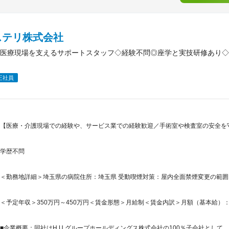
ステリ株式会社
医療現場を支えるサポートスタッフ◇経験不問◎座学と実技研修あり◇
正社員
【医療・介護現場での経験や、サービス業での経験歓迎／手術室や検査室の安全を守
学歴不問
＜勤務地詳細＞埼玉県の病院住所：埼玉県 受動喫煙対策：屋内全面禁煙変更の範
＜予定年収＞350万円～450万円＜賃金形態＞月給制＜賃金内訳＞月額（基本給）：200,0
■企業概要：同社はH.U.グループホールディングス株式会社の100％子会社として、