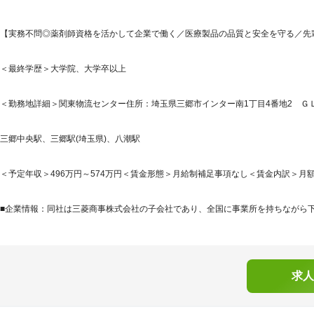
【実務不問◎薬剤師資格を活かして企業で働く／医療製品の品質と安全を守る／先
＜最終学歴＞大学院、大学卒以上
＜勤務地詳細＞関東物流センター住所：埼玉県三郷市インター南1丁目4番地2 ＧＬＰ
三郷中央駅、三郷駅(埼玉県)、八潮駅
＜予定年収＞496万円～574万円＜賃金形態＞月給制補足事項なし＜賃金内訳＞月額（基本
■企業情報：同社は三菱商事株式会社の子会社であり、全国に事業所を持ちながら下記事
求人