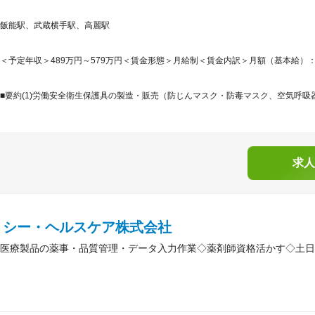
飯能駅、武蔵横手駅、高麗駅
＜予定年収＞489万円～579万円＜賃金形態＞月給制＜賃金内訳＞月額（基本給）：242,8
■要約(1)労働安全衛生保護具の製造・販売（防じんマスク・防毒マスク、空気呼吸器な
求人
・シー・ヘルスケア株式会社
医療製品の薬事・品質管理・データ入力作業◇薬剤師資格活かす◇土日