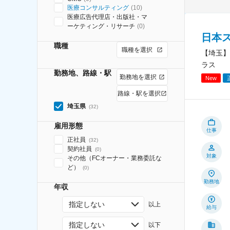
医療コンサルティング
(
10
)
医療広告代理店・出版社・マ
ーケティング・リサーチ
(
0
)
日本
職種
職種を選択
【埼玉】
ラス
勤務地、路線・駅
勤務地を選択
New
路線・駅を選択
埼玉県
(
32
)
雇用形態
仕事
正社員
(
32
)
契約社員
(
0
)
対象
その他（FCオーナー・業務委託な
ど）
(
0
)
勤務地
年収
指定しない
以上
給与
指定しない
以下