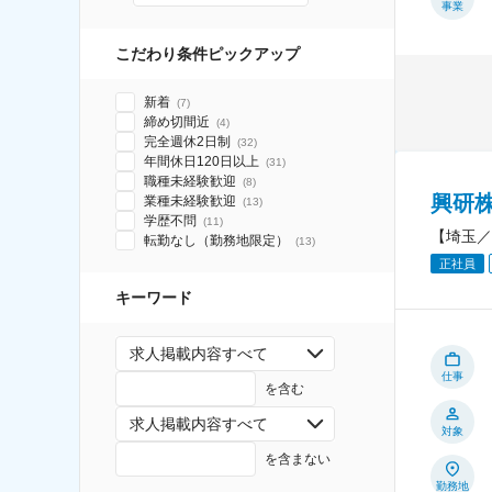
事業
こだわり条件ピックアップ
新着
(
7
)
締め切間近
(
4
)
完全週休2日制
(
32
)
年間休日120日以上
(
31
)
職種未経験歓迎
(
8
)
興研
業種未経験歓迎
(
13
)
学歴不問
(
11
)
【埼玉／
転勤なし（勤務地限定）
(
13
)
正社員
キーワード
求人掲載内容すべて
仕事
を含む
求人掲載内容すべて
対象
を含まない
勤務地