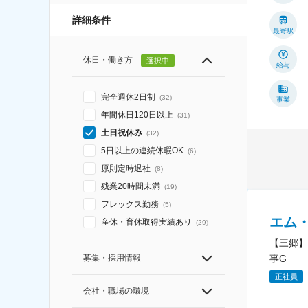
詳細条件
最寄駅
休日・働き方
選択中
給与
完全週休2日制
(
32
)
事業
年間休日120日以上
(
31
)
土日祝休み
(
32
)
5日以上の連続休暇OK
(
6
)
原則定時退社
(
8
)
残業20時間未満
(
19
)
フレックス勤務
(
5
)
エム
産休・育休取得実績あり
(
29
)
【三郷】
募集・採用情報
事G
正社員
会社・職場の環境