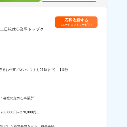
応募依頼する
（エージェントサービス）
土日祝休◇業界トップク
るお仕事／遅いシフトも21時まで】 【業務
囲：会社の定める事業所
00円～270,000円...
安定した経営基盤をもち、成長を続...