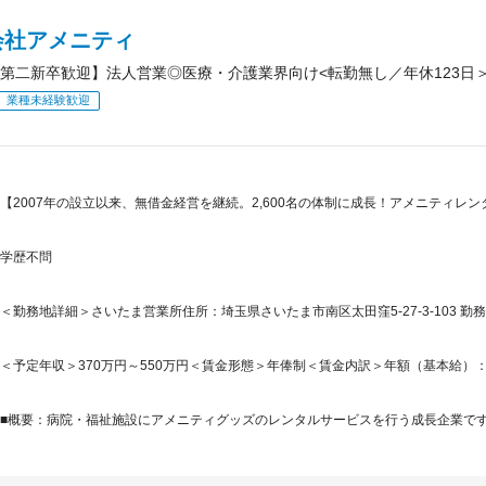
会社アメニティ
第二新卒歓迎】法人営業◎医療・介護業界向け<転勤無し／年休123日
業種未経験歓迎
【2007年の設立以来、無借金経営を継続。2,600名の体制に成長！アメニティレ
学歴不問
＜勤務地詳細＞さいたま営業所住所：埼玉県さいたま市南区太田窪5-27-3-103 勤務
＜予定年収＞370万円～550万円＜賃金形態＞年俸制＜賃金内訳＞年額（基本給）：2,641,
■概要：病院・福祉施設にアメニティグッズのレンタルサービスを行う成長企業です。2