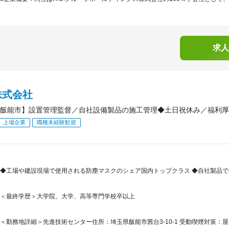
求人
株式会社
飯能市】設置管理監督／自社設備製品の施工管理◆土日祝休み／福利厚
上場企業
職種未経験歓迎
◆工場や建設現場で使用される防塵マスクのシェア国内トップクラス ◆自社製品で
＜最終学歴＞大学院、大学、高等専門学校卒以上
＜勤務地詳細＞先進技術センター住所：埼玉県飯能市茜台3-10-1 受動喫煙対策：屋