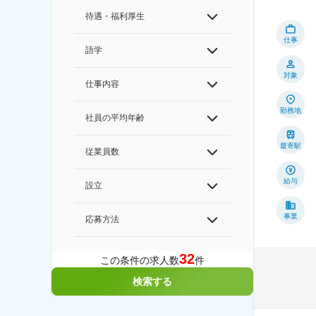
待遇・福利厚生
仕事
語学
対象
仕事内容
勤務地
社員の平均年齢
最寄駅
従業員数
給与
設立
事業
応募方法
32
この条件の求人数
件
検索する