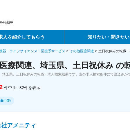
を掲載中
求人を紹介してもらう
知りたい・聞きたい
ントサービス
転職ノウハウ
機器・ライフサイエンス・医療系サービス
その他医療関連
土日祝休みの転職・
医療関連、埼玉県、土日祝休み の
サービス
データで見る転職
、埼玉県、土日祝休みの転職・求人検索結果です。左の求人検索条件にて絞込みが
ーエージェントサービス
コラム・インタビュー
2
件中
1～32
件
を表示
転職Q&A
(
8
)
募集中
会社アメニティ