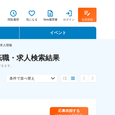
閲覧履歴
気になる
Web履歴書
ログイン
会員登録
イベント
転職イベント・転職セミナー
求人情報
転職・求人検索結果
転職フェア
できます。
転職セミナー動画
条件で並べ替え
応募依頼する
（エージェントサービス）