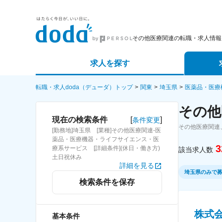
その他医療関連の転職・求人情報
求人を探す
詳細条件から探す
エージェ
転職・求人doda（デューダ）トップ
関東
埼玉県
医薬品・医療
その他
新着求人から探す
スカウト
[
]
現在の検索条件
条件変更
その他医療関連
[勤務地]埼玉県 [業種]その他医療関連-医
求人特集から探す
パートナ
薬品・医療機器・ライフサイエンス・医
3
療系サービス [詳細条件](休日・働き方)
該当求人数
土日祝休み
詳細を見る
埼玉県のみで
検索条件を保存
株式
基本条件