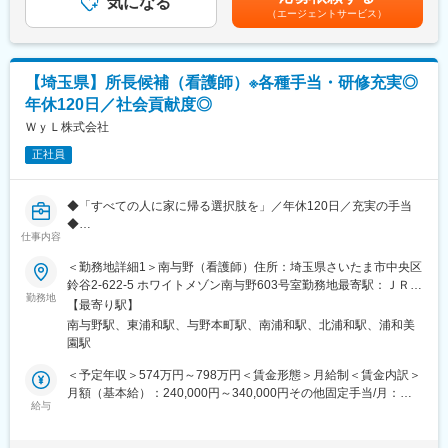
気になる
人の評価に応じて昇降給の場合あり賃金はあくまでも目安の金額
【ワークライフバランスが整う環境】
（エージェントサービス）
であり、選考を通じて上下する可能性があります。月給(月額)は固
【マネジメント業務】
・育休復帰率98.0%／2025年度となっており、女性も活躍できる
定手当を含めた表記です。
■各エリアのシニア・エリアマネージャーを通じて、運営部分(グ
環境です。
ループホームにて管理者を通じて利用者の支援)の業務マネジメン
・残業は月平均10時間程度です。ほぼ毎日定時退社している職員
【埼玉県】所長候補（看護師）※各種手当・研修充実◎
ト全般
もいます。
■各種行政対応(関係性構築、リスク管理・対応、コンプラ・事故
・比較的自由な職場なので、服装自由・ネイルOK、髪色も派手す
年休120日／社会貢献度◎
対応等）
ぎなければ自由です！
ＷｙＬ株式会社
■ホームの支援品質管理、改善
・また、有給休暇と土日を繋げて連続した休暇を取得することも
■自社職員の労務把握(労務管理自体は別部署労務課が担当)、改善
正社員
できます！
■シニアマネージャー職、エリアマネージャー職、管理者職の育成
普段から有給休暇を取得しやすい環境なので、お子様の行事等へ
■その他、運営本部幹部として、周辺領域の付随業務全般・面接対
の参加や趣味の時間を充実させることができます。
◆「すべての人に家に帰る選択肢を」／年休120日／充実の手当
応
◆
【従業員構成】
仕事内容
【日中サービス支援型とは】
＼活躍の場を多数ご用意しています／
■業務内容：
設備基準を満たした施設で、職員が24時間365日常駐しており、
東京・埼玉・千葉に複数の病院・クリニック・介護施設・保育園
＜勤務地詳細1＞南与野（看護師）住所：埼玉県さいたま市中央区
＼新規OPENの訪問看護ステーションで所長として更にスキルア
日常生活上の援助や介護支援を受けながら住み慣れた地域で安心
を運営しているため、活躍の場が多いことも当グループの特徴で
鈴谷2-622-5 ホワイトメゾン南与野603号室勤務地最寄駅：ＪＲ埼
ップ／
して過ごせるグループホームになります。
勤務地
す。
京線線／南与野駅受動喫煙対策：屋内全面禁煙＜勤務地詳細2＞浦
【最寄り駅】
これまでのご経験を活かして新たにチャレンジしたいという方も
今後も事業拡大の予定があり、専門知識やスキルを持つ方、新し
和住所：埼玉県さいたま市緑区東浦和4-1-17 東宏ビル5-2F受動喫
南与野駅、東浦和駅、与野本町駅、南浦和駅、北浦和駅、浦和美
大歓迎。
【当社のコンセプト】『「ここでくらしたい」を創る』
いことに挑戦したい方を募集中です！
煙対策：屋内全面禁煙変更の範囲：会社の定める事業所
園駅
入職後、3ヶ月を目安とした同行訪問を実施しますので、安心して
ご利用者様にとってグループホームはまさに家そのものだといえ
スタートできます。
ます。家族のように温かいスタッフたちとのコミュニケーション
変更の範囲：会社の定める業務
＜予定年収＞574万円～798万円＜賃金形態＞月給制＜賃金内訳＞
を通して、ホームでの暮らしを楽しんでいただくために、「ここ
月額（基本給）：240,000円～340,000円その他固定手当/月：
新設の事業所を管理いただく所長としてご活躍いただきたいで
でくらしたい」と思ってもらえるよう日々真摯に向き合い続けま
給与
170,000円～230,000円＜月給＞410,000円～570,000円＜昇給有
す。
す。
無＞有＜残業手当＞無＜給与補足＞・地域手当：60,000円・サポ
足元の定常業務は自宅で生活をされるご利用者様への訪問看護業
ーター手当：70,000円（4名未満）～130,000円（15名未満）・看