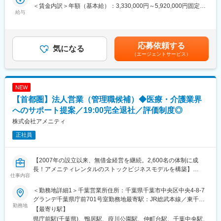
薬剤師国家試験対策で知られる「薬学ゼミナール」をはじめ、医
ます。家族のように温かいスタッフたちとのコミュニケーション
＜賃金内訳＞年額（基本給）：3,330,000円～5,920,000円固定残
療・薬学領域の教育事業を展開する当グループで、薬局・ドラッ
を通して、ホームでの暮らしを楽しんでいただくために、「ここ
給与
業手当/月：97,500円～173,333円（固定残業時間45時間0分/月）
グストア向けの人材育成コンサルティングを担当します。
でくらしたい」と思ってもらえるよう日々真摯に向き合い続けま
超過した時間外労働の残業手当は追加支給＜月額＞375,000円～
新人・管理職の育成や若手社員の定着支援など、企業ごとの課題
す。
666,666円（12分割）（一律手当を含む）＜昇給有無＞有＜残業
に対し、営業担当や講師と連携しながら研修を企画・運営しま
手当＞有＜給与補足＞■昇給：年1回（5月）■決算賞与あり（ここ
応募依頼する
す。
【当社の理念】『住まいで困っている障がい者が「0」の社会を創
気になる
10年以上の付与実績あり）賃金はあくまでも目安の金額であり、
（エージェントサービス）
る』
選考を通じて上下する可能性があります。月給(月額)は固定手当を
■具体的な業務内容
「ソーシャルインクルー」という社名は、「ソーシャルインクル
含めた表記です。
・顧客訪問への同行、課題のヒアリング
ージョン」から由来しています。
・研修プログラムの企画・提案
NEW
・研修資料・コンテンツの作成
「ソーシャルインクルージョン」とは、
【首都圏】法人営業（管理職候補）◆医療・介護業界
・営業担当・講師・関係部署との調整
”すべての人々を孤独や孤立、排除や摩擦から援護し、健康で文化
・アンケート分析、改善提案
へのサポート提案／19:00完全退社／評価制度◎
的な生活の実現につなげるよう、社会の構成員として包み支え合
・新しい研修コンテンツ・サービスの企画・開発
う”ことです。
株式会社アメニティ
※希望や適性に応じて研修講師として登壇する機会もあります。
正社員
★業務においてAI活用を推奨しラインナップも豊富です！
何らかの理由で社会との接点が少なくなってしまった人を社会が
包み込むという意味合いで、障がい者や貧困層、子ども、高齢者
■入社後の流れ・キャリア
や女性、移民など、社会的弱者を含むすべての人の健康で文化的
【2007年の設立以来、無借金経営を継続。2,600名の体制に成
まずは研修運営や顧客訪問への同行を通して事業や顧客理解を深
な生活の実現を目的としてします。
長！アメニティレンタルのストックビジネスモデルを構築】
めます。
仕事内容
事業のさらなる拡大を見据え、各営業所における営業体制の強化
その後は研修企画やコンテンツ制作、案件推進などを担当し、将
変更の範囲：会社の定める業務
を図るため、このたび新たな仲間をお迎えすることとなりまし
来的にはサービス開発、プロジェクト推進、マネジメントにも挑
＜勤務地詳細1＞千葉営業所住所：千葉県千葉市中央区中央4-8-7
た。
戦できます。成果や意欲をしっかり評価する環境です。
グランデ千葉県庁前701号室勤務地最寄駅：JR総武本線／東千葉
勤務地
駅受動喫煙対策：屋内全面禁煙＜勤務地詳細2＞さいたま営業所住
【最寄り駅】
■業務詳細：
■この仕事の魅力
所：埼玉県さいたま市南区太田窪5-27-3-103 勤務地最寄駅：JR武
県庁前駅(千葉県)、鴨居駅、葭川公園駅、仲町台駅、千葉中央駅、