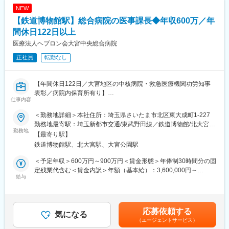
(月額)は固定手当を含めた表記です。
NEW
■キャリアアップについて：
【鉄道博物館駅】総合病院の医事課長◆年収600万／年
本人の頑張りを昇給、昇格にて評価される制度が御座います。ま
間休日122日以上
た、事業拡大に伴い、新規の営業所も出店しており、営業所長や
医療法人ヘブロン会大宮中央総合病院
エリアを管理する責任者などのポストがある為、早期のキャリア
アップが見込めます。 ※実際に入社4年前後で所長になった中途入
正社員
転勤なし
社の方もいらっしゃいます。
■会社情報：
【年間休日122日／大宮地区の中核病院・救急医療機関功労知事
当社は入院中に必要となるアメニティ(パジャマ・タオル・日用
表彰／病院内保育所有り】
仕事内容
品）をレンタルするアメニティサポートシステムを提供している
埼玉県さいたま市北区にある総合病院で、255床を有し、24時間
会社です。
救急診療に対応する地域中核病院である当院にて、医事課長候補
＜勤務地詳細＞本社住所：埼玉県さいたま市北区東大成町1-227
レンタルだけでなく、病院・介護施設内での申込の受付業務から
を募集します。
勤務地最寄駅：埼玉新都市交通/東武野田線／鉄道博物館/北大宮駅
ご利用者への提供・回収・請求まで全て弊社で受け持っておりま
勤務地
受動喫煙対策：屋内全面禁煙変更の範囲：会社の定める事業所
【最寄り駅】
す。そのため医療・介護施設の業務負担の軽減もでき多くのメリ
■業務内容：
鉄道博物館駅、北大宮駅、大宮公園駅
ットがあります。拠点は北海道から九州まで展開し、毎年増収・
・受付業務（来院受付・患者登録・保険証確認・面会受付 等）
増益と確実に業績伸長しています。
・医事会計入力業務
＜予定年収＞600万円～900万円＜賃金形態＞年俸制30時間分の固
・会計業務
定残業代含む＜賃金内訳＞年額（基本給）：3,600,000円～
変更の範囲：会社の定める業務
・レセプト点検業務
給与
4,800,000円その他固定手当/月：106,010円～209,020円固定残業
・電話交換業務
手当/月：93,990円～140,980円（固定残業時間30時間0分/月）超
・その他病院経営に係る業務 等
過した時間外労働の残業手当は追加支給＜月額＞500,000円～
750,000円（12分割）（一律手当を含む）＜昇給有無＞有＜残業
応募依頼する
■業務のポイント：
気になる
手当＞有＜給与補足＞■昇給有り（随時）■賞与なし賃金はあくま
（エージェントサービス）
・外来患者数は約320名/日、臨床数255床と比較的大規模で、地
でも目安の金額であり、選考を通じて上下する可能性がありま