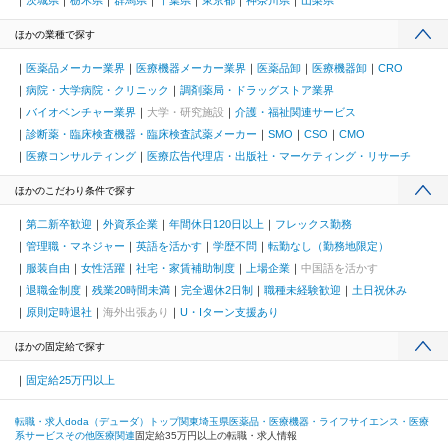
茨城県
栃木県
群馬県
千葉県
東京都
神奈川県
山梨県
ほかの業種で探す
医薬品メーカー業界
医療機器メーカー業界
医薬品卸
医療機器卸
CRO
病院・大学病院・クリニック
調剤薬局・ドラッグストア業界
バイオベンチャー業界
大学・研究施設
介護・福祉関連サービス
診断薬・臨床検査機器・臨床検査試薬メーカー
SMO
CSO
CMO
医療コンサルティング
医療広告代理店・出版社・マーケティング・リサーチ
ほかのこだわり条件で探す
第二新卒歓迎
外資系企業
年間休日120日以上
フレックス勤務
管理職・マネジャー
英語を活かす
学歴不問
転勤なし（勤務地限定）
服装自由
女性活躍
社宅・家賃補助制度
上場企業
中国語を活かす
退職金制度
残業20時間未満
完全週休2日制
職種未経験歓迎
土日祝休み
原則定時退社
海外出張あり
U・Iターン支援あり
ほかの固定給で探す
固定給25万円以上
転職・求人doda（デューダ）トップ
関東
埼玉県
医薬品・医療機器・ライフサイエンス・医療
系サービス
その他医療関連
固定給35万円以上の転職・求人情報