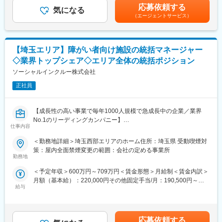
単身寮
ありません。■昇給：あり賃金はあくまでも目安の金額であり、選
・病院採用業務（応募受付～面接調整）
応募依頼する
産休育休
気になる
考を通じて上下する可能性があります。月給(月額)は固定手当を含
・庶務全般
（エージェントサービス）
医療費補助制度
めた表記です。
・スタッフマネジメント全般・人事業務
人間ドック無料
採用、面接対応、人事考課、人員配置、労務等
ハラスメント相談窓口
職員の入社手続き（社内手続き・制服、借り上げ寮の準備等）
従業員向けメンタルヘルス窓口
【埼玉エリア】障がい者向け施設の統括マネージャー
Amazonビジネス割引
【タムス介護医療院川口について】
◇業界トップシェア◇エリア全体の統括ポジション
社食あり
地域医療に貢献し続けます。介護医療院は入院されていた要介護
ソーシャルインクルー株式会社
※各項目規定あり
者に介護並びに必要な医療を提供し、自宅や次の施設に移る前の
機能訓練の施設です。
正社員
【従業員構成】
入所定員：入居 150床（従来型床110床／ユニット型40床）通所
＼活躍の場を多数ご用意しています／
（定員30名）
東京・埼玉・千葉に複数の病院・クリニック・介護施設・保育園
【成長性の高い事業で毎年1000人規模で急成長中の企業／業界
を運営しているため、活躍の場が多いことも当グループの特徴で
No.1のリーディングカンパニー】
【働く環境】
す。 今後も事業拡大の予定があり、専門知識やスキルを持つ方、
仕事内容
・2026年度からは年間休日121日
新しいことに挑戦したい方を募集中です！
【業務内容】
・月3回までの希望休申請可能
＜勤務地詳細＞埼玉西部エリアのホーム住所：埼玉県 受動喫煙対
タムスグループでは、年齢や性別に関わらず8,000名以上の職員が
障がい者グループホームの運営を行っている当社にて、統括マネ
・連休取得も遠慮なくできる風土です
策：屋内全面禁煙変更の範囲：会社の定める事業所
在籍しており、外国人職員や女性管理職も多数活躍しています。
ージャーとして、埼玉県東部エリアの取りまとめをお任せ致しま
・食堂利用可
勤務地
副業OK、WワークOK、ブランクOKです。U・Iターンでご入社い
す。
ただいた方も多くいます。 多様な働き方を応援するタムスグルー
＜予定年収＞600万円～709万円＜賃金形態＞月給制＜賃金内訳＞
【当社について】
プで、あなたの力を活かしてください。
月額（基本給）：220,000円その他固定手当/月：190,500円～
【業務詳細】
東京・埼玉エリアを中心に病院、クリニック、特別養護老人ホー
給与
265,500円固定残業手当/月：89,500円～105,900円（固定残業時
■埼玉県東部エリアの約20ホーム（今後の開所予定含む）を統括
ム、有料老人ホーム、デイケア、グループホーム、訪問看護、認
変更の範囲：会社の定める業務
間30時間0分/月）超過した時間外労働の残業手当は追加支給＜月
して頂きます。
可保育園、学童など80以上の施設を運営し、医療・福祉サービス
給＞500,000円～591,400円（一律手当を含む）＜昇給有無＞有＜
■マネジメント業務（シニアマネージャー2～3名、エリアマネー
を提供しています。
残業手当＞有＜給与補足＞◆賞与：無◆昇給：年1回（3月）※個
ジャー5～6名）
応募依頼する