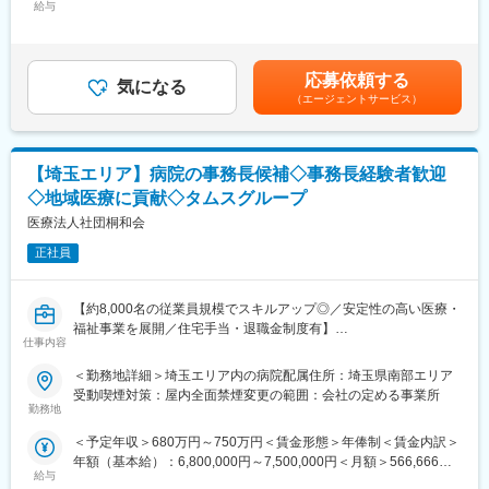
・設備、備品管理
給与
～566,666円（12分割）＜昇給有無＞有＜残業手当＞無＜給与補
2021年 MSW係長として入職
・苦情対応 など
足＞※給与は、経験・スキル・保有資格などによって決定します。
2022年 地域連携課 課長
※上記給与は、処遇改善手当を含みます。※交通費は規定に基づ
2023年 経営管理室 室長
【タムス中島病院戸田について】
き、別途支給します。※年俸制のため賞与の支給はありません。賃
2024年 事務長
応募依頼する
開院：1901年5月1日
気になる
金はあくまでも目安の金額であり、選考を通じて上下する可能性
（エージェントサービス）
病床：95床（療養：37床 地域包括ケア：58床）
があります。月給(月額)は固定手当を含めた表記です。
■当院の特徴：
診療科目：内科・消化器内科・外科・整形外科・人工透析
・救急受け入れ件数については、令和4年は1,887件だったのが、
※2026年4月1日より医療法人社団城東桐和会が譲受し、タムスグ
令和5年は3,334件と救急件数伸び率が県内トップを達成し、埼玉
ループ9番目の病院として仲間入りしました
県より令和6年度救急医療機関功労知事表彰をいただきました。
【埼玉エリア】病院の事務長候補◇事務長経験者歓迎
・救急だけでなく、外来数・手術件数も急上昇しており、地域に
◇地域医療に貢献◇タムスグループ
【従業員構成】
とってなくてはならない存在となっています。
・東京・埼玉・千葉に複数の病院・クリニック・介護施設・保育
医療法人社団桐和会
園を運営しているため、活躍の場が多いことも当グループの特徴
正社員
です。
変更の範囲：会社の定める業務
今後も事業拡大の予定があり、専門知識やスキルを持つ方、新し
いことに挑戦したい方を募集中です！
【約8,000名の従業員規模でスキルアップ◎／安定性の高い医療・
・タムスグループでは、年齢や性別に関わらず8,000名以上の職員
福祉事業を展開／住宅手当・退職金制度有】
が在籍しており、外国人職員や女性管理職も多数活躍していま
仕事内容
す。
【募集概要】
＜勤務地詳細＞埼玉エリア内の病院配属住所：埼玉県南部エリア
副業OK、WワークOK、ブランクOKです。U・Iターンでご入社い
埼玉県南部エリアの病院にて、病院事務長候補を募集しておりま
受動喫煙対策：屋内全面禁煙変更の範囲：会社の定める事業所
ただいた方も多くいます。多様な働き方を応援するタムスグルー
す。
勤務地
プで、あなたの力を活かしてください。
＜予定年収＞680万円～750万円＜賃金形態＞年俸制＜賃金内訳＞
【業務内容】
【当社について】
年額（基本給）：6,800,000円～7,500,000円＜月額＞566,666円
病院運営にかかる管理業務を幅広く担っていただきます。
1993年に初めてクリニックを開業し、現在ではグループ組織も含
給与
～625,000円（12分割）＜昇給有無＞有＜残業手当＞無＜給与補
・病院運営業務全般