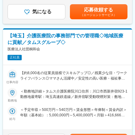
給与は、処遇改善手当を含みます。※賞与：年俸制につき賞与の支
在籍しており、外国人職員や女性管理職も多数活躍しています。
・取引企業や委託企業との窓口折衝業務
給なし■昇給：年1回賃金はあくまでも目安の金額であり、選考を
副業OK、WワークOK、ブランクOKです。U・Iターンでご入社い
応募依頼する
・職員の採用面接、目標管理、評価
気になる
通じて上下する可能性があります。月給(月額)は固定手当を含めた
ただいた方も多くいます。
（エージェントサービス）
・各コメディカル部門間の調整事項への対応
表記です。
・法人本部への報告、各種指示への対応
変更の範囲：会社の定める業務
・地域関係機関（病院・クリニック・高齢者施設等）への連携、
訪問活動
【埼玉】介護医療院の事務部門での管理職◇地域医療
・その他患者様苦情対応
に貢献／タムスグループ◇
【タムスさくら病院川口について】
医療法人社団桐和会
認知症に特化した病院として開院し、現在は地域包括ケア病床や
正社員
回復期リハ病床も有する高齢者専門病院として地域医療に貢献し
ています。
【開設】2006年11月
【約8,000名の従業員規模でスキルアップ◎／残業少な目・ワーク
【診療科】内科・精神科・リハビリテーション科・放射線科
ライフバランス◎ママさん活躍中／安定性の高い医療・福祉事業
【許可病床】390床
仕事内容
を展開／住宅手当・寮社宅・退職金制度有】
認知症治療病棟240床 一般病床45床 地域包括ケア病床45床
＜勤務地詳細＞タムス介護医療院川口住所：川口市西新井宿923-1
回復期リハ病床60床
【募集概要】
勤務地最寄駅：埼玉高速鉄道線／新井宿駅受動喫煙対策：敷地内
川口市の介護医療院での事務管理職募集です。
勤務地
喫煙可能場所あり変更の範囲：会社の定める事業所
【福利厚生】
通勤交通費支給
＜予定年収＞500万円～540万円＜賃金形態＞年俸制＜賃金内訳＞
【業務内容】
昇給
年額（基本給）：5,000,000円～5,400,000円＜月額＞416,666円
介護医療院での事務業務運営管理全般をお任せいたします。
退職金制度
給与
～450,000円（12分割）＜昇給有無＞有＜残業手当＞無＜給与補
・備品、施設管理
再雇用制度/65歳まで（定年60歳：例外事由1号 ）
足＞※上記給与は、処遇改善手当を含みます。※給与は資格・経
・行政対応（報告書作成等）
住宅手当（上限3万円）
験・スキルに応じて算定いたします。※年俸制のため賞与の支給は
・文書管理