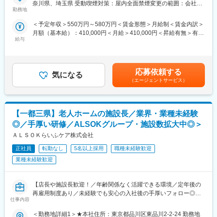
※各施設への移動は公共交通機関（電車・バス等）の利用想定
■業務概要
奈川県、埼玉県 受動喫煙対策：屋内全面禁煙変更の範囲：会社の
リハビリ運営全般に関わるやりがいのある仕事です。
当社が運営する介護付有料老人ホームにて、ホーム長候補として
勤務地
定める事業所
・現場のリハビリにとどまらず、新しいスキルを習得し、理想の
変更の範囲：会社の定める業務
運営マネジメントを担っていただきます。主なミッションは、ご
キャリアを描けるチャンスがあります。
＜予定年収＞550万円～580万円＜賃金形態＞月給制＜賃金内訳＞
入居者やご家族に安心と満足をお届けするサービス品質の向上、
月額（基本給）：410,000円＜月給＞410,000円＜昇給有無＞有＜
スタッフのチームビルディングと人材育成、施設全体の運営管理
＜主な業務＞
給与
残業手当＞有＜給与補足＞※ご経験･能力を考慮の上個別に設定い
です。異業種からの転職者にも活躍の場が広がっており、介護業
・入居者の定期評価（3ヶ月毎）の実施と施設やご家族向けレポー
たします※月給は（副）ホーム長就任以降は基本給含め変更になり
界未経験の方でもマネジメント経験を活かしてチャレンジできる
ト作成
ます別途：残業手当全額支給 (（副）ホーム長就任以降は深夜残
ポジションです。
・利用者ごとのリハビリプログラムの立案・実施・指導
業分のみ支給)年末年始手当通勤手当（規程あり）現場研修後ホー
応募依頼する
・非常勤PT（業務委託）の管理・研修・教育
気になる
ム長になった場合└想定年収： 550万円～600万円程度賃金はあく
■業務詳細
（エージェントサービス）
・リハビリサービスの利用促進、新規利用者への提案
までも目安の金額であり、選考を通じて上下する可能性がありま
・ホーム運営の統括（スタッフ管理、シフト調整、労務管理）
・多職種との連携・情報共有、身体評価データを活用した調査・
す。月給(月額)は固定手当を含めた表記です。
・ご入居者・ご家族への対応、満足度向上施策の企画・実行
分析など
・入居営業、入居管理（見学対応、契約、ご家族対応等）
【一都三県】老人ホームの施設長／業界・業種未経験
・医療機関等との連携・調整
＜エリア担当制＞
・スタッフの採用・教育・評価
◎／手厚い研修／ALSOKグループ・施設数拡大中◎＞
・10～15施設程度のエリア担当制です。（主なエリアは、西東
・業務改善やサービス向上に向けた計画立案・実施
ＡＬＳＯＫらいふケア株式会社
京、さいたま、横浜、川崎など）
・各種ITシステムや福祉機器の活用推進（睡眠センサーやデジタ
・担当エリアは居住地を考慮して決定いたします。
ル介護記録等）
正社員
転勤なし
5名以上採用
職種未経験歓迎
※各施設への移動は公共交通機関（電車・バス等）を利用いただく
・現場での介護品質のチェックおよびサポート
業種未経験歓迎
想定です。
■組織構成
都内23区を中心に11ホームを展開し、1ホームあたり約64名のご
■勤務地：
入居者を支援。手厚い人員配置（基本2:1）を実施しています。
【店長や施設長歓迎！／年齢関係なく活躍できる環境／定年後の
・本社への出社はほぼなく、リハビリを導入している施設（有料
再雇用制度あり／未経験でも安心の入社後の手厚いフォロー◎／
老人ホーム）への訪問がメインになります。※直行直帰可能です。
仕事内容
■業務の魅力
入居者の方の生きる力を引き出せる／ALSOKグループの安定した
“寄り添うケア”を重視し現場スタッフがご入居者と向き合う時間を
経営体制】
変更の範囲：会社の定める業務
＜勤務地詳細1＞★本社住所：東京都品川区東品川2-2-24 勤務地