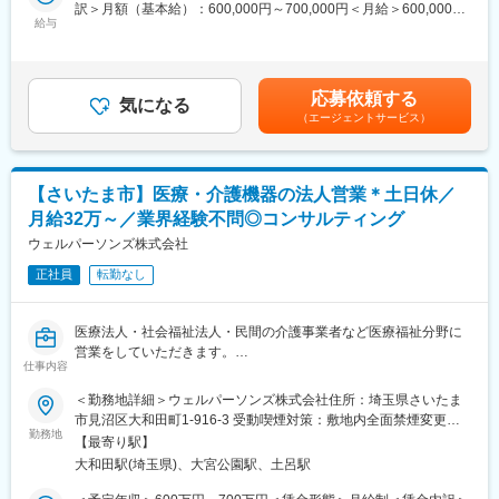
■当社について：
訳＞月額（基本給）：600,000円～700,000円＜月給＞600,000円
医療を取りまく環境は、人口の高齢化が急速に進み、それにとも
給与
～700,000円＜昇給有無＞有＜残業手当＞無＜給与補足＞■昇給：
なって医療・介護の切れ目のない対応の必要性や、一方では患者
年1回■賞与：年2回（2.2か月分）※前年度実績賃金はあくまでも
様の医療・介護に対する期待も多様化しています。
目安の金額であり、選考を通じて上下する可能性があります。月
病院運営は正に転換期に直面しています。
給(月額)は固定手当を含めた表記です。
応募依頼する
いかに合理的に、多様化する医療ニーズに応えていくか、これが
気になる
（エージェントサービス）
今後の病院運営にとって最大のテーマと考えます。
当社は、給食や事務関連業務の請負、薬剤・医療機器・日用品の
販売・リースから、建物の設備管理業務まで、幅広い業務を通し
て、病院がきめの細かいニーズに即応できるよう、支援活動をす
【さいたま市】医療・介護機器の法人営業＊土日休／
ることを使命としています。
月給32万～／業界経験不問◎コンサルティング
変更の範囲：会社の定める業務
ウェルパーソンズ株式会社
正社員
転勤なし
医療法人・社会福祉法人・民間の介護事業者など医療福祉分野に
営業をしていただきます。
仕事内容
既存顧客様との関係を大切にする深耕営業なので、情勢に合わせ
継続的提案する内容を変化させながら、実績を手ごたえにする喜
＜勤務地詳細＞ウェルパーソンズ株式会社住所：埼玉県さいたま
びがあります。
市見沼区大和田町1-916-3 受動喫煙対策：敷地内全面禁煙変更の
また、将来的には営業に留まらず、海外人材企画や顧客先のコン
勤務地
範囲：会社の定める事業所
【最寄り駅】
サルティング領域でのスキルを広げていただく可能性もありま
大和田駅(埼玉県)、大宮公園駅、土呂駅
す。