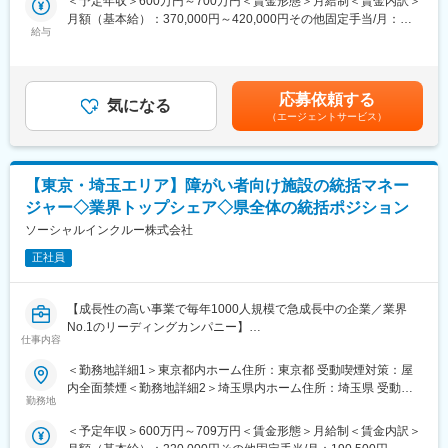
＜予定年収＞600万円～700万円＜賃金形態＞月給制＜賃金内訳＞
■業務内容：
月額（基本給）：370,000円～420,000円その他固定手当/月：
介護施設へのICT機器販売から運用定着までの支援（伴走型）
給与
50,000円＜月給＞420,000円～470,000円＜昇給有無＞有＜残業手
消耗品～機器までの全面的な商品提案・納品
当＞有＜給与補足＞選考時の評価を踏まえ、経験・スキルを考慮
福祉用具レンタル
し決定いたします。■昇給：年1回■賞与：年3回■ポジショングル
部門の戦略、実行計画の立案
ープ共通の定性・定量評価の他、日ごろの姿勢を総合的に見て適
応募依頼する
気になる
正に行います。ポジションに空きがなく上がれないということは
（エージェントサービス）
■業務の詳細：
ありません。賃金はあくまでも目安の金額であり、選考を通じて
期待するのは特定の商品を販売していくのではなく
上下する可能性があります。月給(月額)は固定手当を含めた表記で
取引先担当者（マネージャー・事務長など）との関係構築をし、
す。
お客様の課題解決を目指す提案型営業です。
【東京・埼玉エリア】障がい者向け施設の統括マネー
（1）福祉用具営業：
ジャー◇業界トップシェア◇県全体の統括ポジション
住み慣れた在宅生活を続けられるため手すりや生活補助具等を提
案いただきます。
ソーシャルインクルー株式会社
例えば手すりひとつでも、手の置きやすい場所によっては床と天
正社員
井に突っ張ってつけるのか置くタイプのものなのかでも違いま
す。
そこをお客様と一緒に調整したり、生活面から見極めてご提案い
【成長性の高い事業で毎年1000人規模で急成長中の企業／業界
ただきます。
No.1のリーディングカンパニー】
そのため無作為な新規営業はありません。
仕事内容
【業務内容】
＜勤務地詳細1＞東京都内ホーム住所：東京都 受動喫煙対策：屋
（1）コンサルティング営業：
障がい者グループホームの運営を行っている当社にて、統括マネ
内全面禁煙＜勤務地詳細2＞埼玉県内ホーム住所：埼玉県 受動喫
福祉用具営業での実績を経て携わっていただきます。
ージャーとして、東京都及び埼玉西部の取りまとめをお任せ致し
勤務地
煙対策：屋内全面禁煙変更の範囲：会社の定める事業所
介護施設立ち上げに向けたサポートを幅広く行うため、初期の物
ます。
品はリハビリ機器数種類から入浴機器、またテーブル・棚・介護
＜予定年収＞600万円～709万円＜賃金形態＞月給制＜賃金内訳＞
ベッドまで様々です。