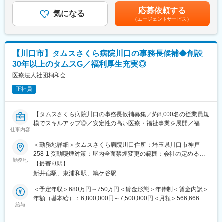
き、別途支給します。※年俸制のため賞与の支給はありません。賃
応募依頼する
変更の範囲：会社の定める業務
■スタッフ管理業務
気になる
金はあくまでも目安の金額であり、選考を通じて上下する可能性
（エージェントサービス）
採用、面接対応、人事考課、人員配置、人事労務
があります。月給(月額)は固定手当を含めた表記です。
■定例ミーティングへの参加
■地域連携業務
【川口市】タムスさくら病院川口の事務長候補◆創設
30年以上のタムスG／福利厚生充実◎
【タムスさくら病院川口について】
認知症に特化した病院として開院し、現在は地域包括ケア病床や
医療法人社団桐和会
回復期リハ病床も有する高齢者専門病院として地域医療に貢献し
正社員
ています。
■開設：2006年11月
■診療科：内科・精神科・リハビリテーション科
【タムスさくら病院川口の事務長候補募集／約8,000名の従業員規
■許可病床：390床
模でスキルアップ◎／安定性の高い医療・福祉事業を展開／福利
（認知症治療病棟240床、一般病床45床、地域包括ケア病床45
仕事内容
厚生充実◎】
床、回復期リハ病床60床）
＜勤務地詳細＞タムスさくら病院川口住所：埼玉県川口市神戸
【業務内容】
258-1 受動喫煙対策：屋内全面禁煙変更の範囲：会社の定める事
【従業員構成】
タムスグループのタムスさくら病院川口にて、事務長候補を募集
勤務地
業所
20代～50代まで活躍中！幅広い年代の方にご活躍いただいており
【最寄り駅】
します。
ます。そして、子育てママや主婦（主夫）活躍中ですし、女性管
新井宿駅、東浦和駅、鳩ケ谷駅
事務長候補として病院長を補佐し病院運営業務に従事していただ
理職登用実績ありと性別問わず活躍しやすい職場環境です。
きます。
＜予定年収＞680万円～750万円＜賃金形態＞年俸制＜賃金内訳＞
年額（基本給）：6,800,000円～7,500,000円＜月額＞566,666円
【従業員構成】
・事務部門の責任者として医事課、総務課のマネジメント
給与
～625,000円（12分割）＜昇給有無＞有＜残業手当＞無＜給与補
＼活躍の場を多数ご用意しています／
・医療法、施設基準等行政関係への各種届出、行政対応、病院運
足＞※給与は資格・経験・スキルに応じて算定いたします。※上記
タムスグループでは、年齢や性別に関わらず8,000名以上の職員が
営に当たっての実績管理・収益管理