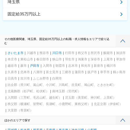
埼玉県
固定給35万円以上
その他医療関連、埼玉県、固定給35万円以上の転職・求人情報をエリアで絞り込
む
さいたま市
川越市
熊谷市
川口市
行田市
秩父市
所沢市
飯能市
加須市
本庄市
東松山市
春日部市
狭山市
羽生市
鴻巣市
深谷市
上尾市
草加市
越谷市
蕨市
戸田市
入間市
朝霞市
志木市
和光市
新座市
桶川市
久喜市
北本市
八潮市
富士見市
三郷市
蓮田市
坂戸市
幸手市
鶴ヶ島市
日高市
吉川市
ふじみ野市
白岡市
比企郡（滑川町、嵐山町、小川町、川島町、吉見町、鳩山町、ときがわ町）
北葛飾郡（杉戸町、松伏町）
南埼玉郡（宮代町）
入間郡（三芳町、毛呂山町、越生町）
児玉郡（美里町、神川町、上里町）
秩父郡（横瀬町、皆野町、長瀞町、小鹿野町、東秩父村）
北足立郡（伊奈町）
大里郡（寄居町）
ほかのエリアで探す