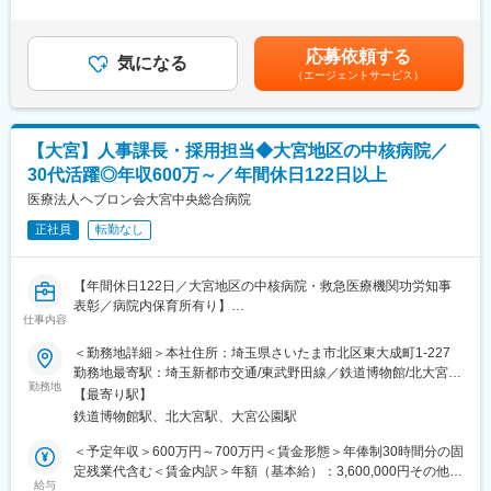
■業務詳細：
外労働の残業手当は追加支給＜月給＞395,000円～452,000円（一
す。
・利用者様のご自宅訪問による症状観察、バイタルチェック、服
律手当を含む）＜昇給有無＞有＜残業手当＞有＜給与補足＞※予定
事業拡大に伴い、管理者・リーダーへのキャリアアップも可能で
薬管理
年収はあくまでも目安の金額であり、年齢やスキルに応じて上下
す。新規事業所の立ち上げなど多様な経験が積めます。
応募依頼する
・ターミナルケアや認知症看護、カテーテル・呼吸器の管理
気になる
する可能性があります。■昇給あり：業績、貢献度による■賞与あ
（エージェントサービス）
・ご家族への療養指導や相談対応
り：業績、貢献度による賃金はあくまでも目安の金額であり、選
■企業の特徴／魅力：
・介護保険・医療保険制度の範囲内でのケア提供
考を通じて上下する可能性があります。月給(月額)は固定手当を含
福祉・医療サービスを通して地域に貢献しています。
・精神疾患や小児への対応、24時間365日の緊急コール体制への
めた表記です。
参加（持ち回り制で多くて月1～2回）
変更の範囲：無
【大宮】人事課長・採用担当◆大宮地区の中核病院／
・訪問エリアはさいたま市、春日部市、越谷市、川口市、上尾市
30代活躍◎年収600万～／年間休日122日以上
ほか
・1日の訪問件数は平均5～6件、1件30分～1時間程度
医療法人ヘブロン会大宮中央総合病院
正社員
転勤なし
■組織構成：
管理者1名・看護師2名の少数精鋭体制。今後さらに拠点・スタッ
フを拡大予定です。
【年間休日122日／大宮地区の中核病院・救急医療機関功労知事
表彰／病院内保育所有り】
■業務の魅力：
仕事内容
埼玉県さいたま市北区にある総合病院で、255床を有し、24時間
◎残業は月5時間程度と少なく、持ち回りで緊急時コールが24時
救急診療に対応する地域中核病院である当院にて、総務課長候補
＜勤務地詳細＞本社住所：埼玉県さいたま市北区東大成町1-227
間体制でございますが、基本的に日勤ですので働きやすい環境で
を募集します。当院の人事全般（採用がメイン）を担当していた
勤務地最寄駅：埼玉新都市交通/東武野田線／鉄道博物館/北大宮駅
す。直行直帰や社用車利用もでき、柔軟な働き方が可能。スタッ
だきます。
勤務地
受動喫煙対策：屋内全面禁煙変更の範囲：会社の定める事業所
フ同士の連携も良く、困った時はすぐに相談できる温かいチーム
【最寄り駅】
です。
鉄道博物館駅、北大宮駅、大宮公園駅
■業務内容：
・新卒採用（学校訪問、イベント参加、インターンシップ・見
＜予定年収＞600万円～700万円＜賃金形態＞年俸制30時間分の固
■教育体制／キャリアパス：：
学・面接対応等）
定残業代含む＜賃金内訳＞年額（基本給）：3,600,000円その他固
入社後は先輩看護師の指導のもと、業務フローや訪問看護の基礎
・既卒採用（紹介会社対応、見学・面接対応等）等
給与