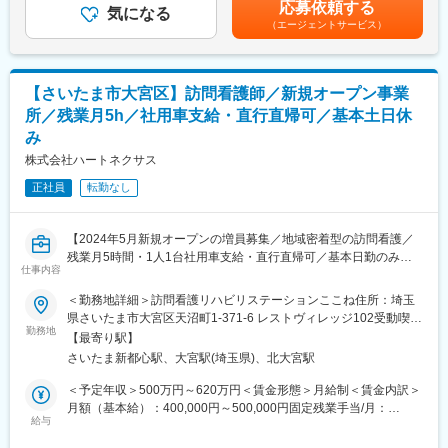
【業務詳細】
応募依頼する
・上記以外にも、希望する外部研修や学会参加、
気になる
の評価に応じて昇降給の場合あり賃金はあくまでも目安の金額で
■各エリアのエリアマネージャーを通じた、運営部分(利用者の支
（エージェントサービス）
特定行為研修受講や認定看護師資格取得支援の費用負担など、
あり、選考を通じて上下する可能性があります。月給(月額)は固定
援)の業務マネジメント全般
多数あり。
手当を含めた表記です。
■各種行政対応(関係性構築、リスク管理・対応、コンプラ・事故
対応等）
■各種手当：
【さいたま市大宮区】訪問看護師／新規オープン事業
■ホームの支援品質管理、改善・自社職員の労務把握(労務管理自
・住宅手当（近隣手当）：10,000円※勤務拠点から直線距離6km圏
体は別部署労務課が担当)、改善
所／残業月5h／社用車支給・直行直帰可／基本土日休
内に居住する場合
■エリアマネージャー職、管理者職の育成
み
・108手当：15,000円※月の公休日数10日を→9日に希望した場合
■その他、運営本部幹部として、周辺領域の付随業務全般・面接対
・土日出勤手当：4,000円（月4回想定）
株式会社ハートネクサス
応
・時間効率手当：5,000円※拠点稼働率が40％超の場合、当該拠点
正社員
転勤なし
サポーターへ支給
【組織構成】
・医療保険割引手当：2,000円※拠点の医療保険割合が70％を超え
■各施設の規模によって担当頂く施設数は変化しますが、エリアマ
た場合、その拠点所属の従業員へ支給
ネージャーを通じて最大で10～15施設程度をご担当頂きます。
【2024年5月新規オープンの増員募集／地域密着型の訪問看護／
・サンキュー手当：240,000円※3ヶ月平均月間訪問件数110件以
■各施設、パートさんを含めて25名程の従業員がいますので、担
残業月5時間・1人1台社用車支給・直行直帰可／基本日勤のみ／
上、四半期全て達成した場合
仕事内容
当施設数分のマネジメントを行って頂きます。
患者様一人ひとりと向き合える環境】
＜勤務地詳細＞訪問看護リハビリステーションここね住所：埼玉
【キャリアパス／モデル年収】
■業務概要：
変更の範囲：会社の定める業務
県さいたま市大宮区天沼町1-371-6 レストヴィレッジ102受動喫煙
■シニアマネージャー（約10施設担当）：540万円～
当社が運営する訪問看護リハビリステーション「ここね」にて、
勤務地
対策：敷地内全面禁煙変更の範囲：無
【最寄り駅】
■統括マネージャー（約30施設を統括）：600万円～
正看護師として利用者様のご自宅を訪問し、看護業務全般をお任
さいたま新都心駅、大宮駅(埼玉県)、北大宮駅
■運営部部長：720万円～
せします。新規立ち上げメンバーとして、地域の医療・福祉を支
※ポジションの空き状況次第にもよりますが、2～5年でステップ
えるやりがいあるポジションです。患者様とじっくり向き合い、
＜予定年収＞500万円～620万円＜賃金形態＞月給制＜賃金内訳＞
アップをすることが出来ます。将来的には経営にも携われるポジ
その方らしさを大切にしたケアを実現できます。
月額（基本給）：400,000円～500,000円固定残業手当/月：
ションになります。
給与
52,000円～64,000円（固定残業時間20時間0分/月）超過した時間
■業務詳細：
外労働の残業手当は追加支給＜月給＞400,000円～500,000円（一