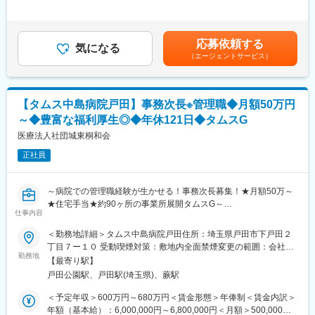
定手当/月：106,010円固定残業手当/月：93,990円（固定残業時間
を習得いただきます。経験豊富なスタッフがOJTでサポートしま
・マネジメント業務
30時間0分/月）超過した時間外労働の残業手当は追加支給＜月額
す。
※ゆくゆくは労務、給与計算をお任せする可能性があります
＞500,000円（12分割）（一律手当を含む）＜昇給有無＞有＜残
事業拡大に伴い、管理者・リーダーへのキャリアアップも可能で
業手当＞有＜給与補足＞■昇給有り（随時）■賞与なし賃金はあく
す。新規事業所の立ち上げなど多様な経験が積めます。
応募依頼する
■業務詳細：
気になる
までも目安の金額であり、選考を通じて上下する可能性がありま
（エージェントサービス）
・管理職候補者の採用を開始いたします。当院では管理職として
す。月給(月額)は固定手当を含めた表記です。
■企業の特徴／魅力：
たくさんのスタッフが活躍しています。事業戦略にも直接携わ
福祉・医療サービスを通して地域に貢献しています。
れ、やったことがしっかり評価される医療機関です。採用の他に
新入職員手続き、オリエンテーション、求人媒体管理、人事評価
変更の範囲：無
【タムス中島病院戸田】事務次長※管理職◆月額50万円
もご担当いただきます。
～◆豊富な福利厚生◎◆年休121日◆タムスG
■業務のポイント：
医療法人社団城東桐和会
・外来患者数は約320名/日、臨床数255床と比較的大規模で、地
正社員
域医療の中心的役割を果たす病院です。一般病棟・回復期リハビ
リ病棟・療養病棟を備え、幅広い診療科を展開しています。
・組織の意思決定に自ら関わることができ、事業戦略にも直接携
～病院での管理職経験が生かせる！事務次長募集！★月額50万～
われます。
★住宅手当★約90ヶ所の事業所展開タムスG～
・本部・診療部・看護部・診療技術部との連携が密に取れてお
仕事内容
り、病院の人事課としても院内改革に踏み出しやすい環境です。
【業務内容】
＜勤務地詳細＞タムス中島病院戸田住所：埼玉県戸田市下戸田２
埼玉県戸田市/地域に根ざした病院での事務長補佐業務全般をお任
丁目７ー１０ 受動喫煙対策：敷地内全面禁煙変更の範囲：会社の
■組織：30代の管理職が多数在籍しています。法人代表・病院長
せします。
勤務地
定める事業所
は40代、事務長は30代と若い組織です。
【最寄り駅】
・事務長補佐業務及び病院運営業務全般
戸田公園駅、戸田駅(埼玉県)、蕨駅
・人事業務（採用、考課、配置、労務など人事関連業務全般）
■キャリアアップ：やったことがしっかり評価される医療機関で
・行政対応（報告書作成等）
＜予定年収＞600万円～680万円＜賃金形態＞年俸制＜賃金内訳＞
す。
・病院経理
年額（基本給）：6,000,000円～6,800,000円＜月額＞500,000円
例）