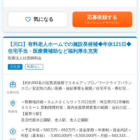
め約90の事業所を展開しています。東京・埼玉・千葉に病院、ク
足＞※上記給与は、処遇改善手当を含みます。※給与は資格・経
業績管理、行政対応、診療報酬請求業務の管理、監査対応、苦情
リニック、介護施設、訪問診療、認可保育園、乳児院などを運営
験・スキルに応じて算定いたします。※年俸制のため賞与の支給は
対応、未収金回収、問い合わせ対応、マスコミ対応等
しています。地域の方に「まごころ」をもって「あんしん」をお
ありません。■昇給：あり賃金はあくまでも目安の金額であり、選
・スタッフ管理業務
応募依頼する
届けすることを理念としています。
気になる
考を通じて上下する可能性があります。月給(月額)は固定手当を含
採用、面接対応、人事考課、人員配置、人事労務
（エージェントサービス）
めた表記です。
・定例ミーティングへの参加
変更の範囲：会社の定める業務
・地域連携業務
・本部の関係各部署との連携
【川口】有料老人ホームでの施設長候補◆年休121日◆
【当社について】
住宅手当・医療費補助など福利厚生充実
東京・埼玉エリアを中心に病院、クリニック、特別養護老人ホー
医療法人社団桐和会
ム、有料老人ホーム、デイケア、グループホーム、訪問看護、認
可保育園、学童など約90か所の施設を運営し、医療・福祉サービ
正社員
転勤なし
スを提供しています。
【約8,000名の従業員規模でスキルアップ◎／ワークライフバラン
【ワークライフバランスが整う環境】
ス◎／安定性の高い医療・福祉事業を展開／住宅手当・寮社宅・
※リモートワーク不可
仕事内容
退職金制度有】
・育休復帰率98.0%／2025年度となっており、女性も活躍できる
環境です。
＜勤務地詳細＞タムスさくらヴィラ川口住所：埼玉県川口市榛松
【業務概要】
３０５ー１ 受動喫煙対策：屋内全面禁煙変更の範囲：会社の定め
24時間看護の介護付有料老人ホームで施設長候補（管理職）を募
【従業員構成】
勤務地
る事業所
【最寄り駅】
集します。★スタッフが働きやすく、利用者様も幸せになれる新
＼活躍の場を多数ご用意しています／
見沼代親水公園駅、舎人駅、舎人公園駅
しい施設をつくっていける次世代のリーダー志望の方大歓迎★30
東京・埼玉・千葉に複数の病院・クリニック・介護施設・保育園
代・40代の管理職も活躍中のグループで、これまでの経験・資格
を運営しているため、活躍の場が多いことも当グループの特徴で
＜予定年収＞580万円～650万円＜賃金形態＞年俸制＜賃金内訳＞
を活かして働きませんか？
す。
年額（基本給）：5,800,000円～6,500,000円＜月額＞483,333円
今後も事業拡大の予定があり、専門知識やスキルを持つ方、新し
給与