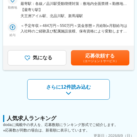
十分に確保。サービス品質向上に主体的に取り組める環境です。
最寄駅：各線／品川駅受動喫煙対策：敷地内全面禁煙＜勤務地詳
【業務内容】
勤務地
細2＞一都三県の事業所住所：東京都／千葉県／埼玉県／神奈川県
【最寄り駅】
■教育体制
当社の運営する有料老人ホーム・サービス付き高齢者向け住宅の
のいずれか施設にご希望や適性を鑑みて配属します。 受動喫煙対
天王洲アイル駅、北品川駅、新馬場駅
異業種出身者向け専用研修や現場OJT、介護職員初任者研修取得
施設長をお任せします。施設長同士の横のつながりや、ICTによる
策：屋内全面禁煙変更の範囲：会社の定める事業所
支援など未経験でも段階的にスキルアップできる制度を整えてい
業務効率化により、介護未経験の方でも安心してキャッチアップ
＜予定年収＞484万円～550万円＜賃金形態＞月給制※月額給与は
ます。
していける環境です！
入社時のご経験及び配属施設規模、保有資格により変動します＜
給与
賃金内訳＞月額（基本給）：259,000円～297,500円固定残業手
■就業環境
【具体的な業務例】
当/月：111,000円～127,500円（固定残業時間40時間0分/月）超
シフト制勤務、福利厚生充実（リロクラブ、ソニー健保等）、休
■施設運営・管理業務
過した時間外労働の残業手当は追加支給＜月給＞370,000円～
暇制度やスタッフルーム・仮眠室完備など働きやすさに配慮した
・ご家族さまへの連絡・相談・契約
425,000円（一律手当を含む）＜昇給有無＞有＜残業手当＞有＜
応募依頼する
環境です。
・従業員の人事評価、面談
気になる
給与補足＞■賞与：2回■年収モデル◇介護業界管理者未経験の
（エージェントサービス）
・勤怠管理、各種申請業務
方・小規模施設の場合 484万円・中規模施設の場合 490万円・
■想定されるキャリアパス
・現場の見守り、フォロー
大規模施設の場合 496万円◇介護業界管理者経験の方：・小規
ホーム長登用後はエリアマネジャーや部長など管理職へのキャリ
■病院や地域への対外折衝・渉外活動
模施設の場合 534万円・中規模施設の場合 546万円・大規模施
アアップが可能。長期的に成長できる職場です。
・病院・関係機関からの相談獲得
設の場合 558万円賃金はあくまでも目安の金額であり、選考を
・新規施設開設時の入居者誘致活動
通じて上下する可能性があります。月給(月額)は固定手当を含めた
さらに12件読み込む
■企業の特徴/魅力
・地域イベントの開催（夏祭り・お遊戯会等）
表記です。
“ご自身らしい生活”を支える理念を追求し、テクノロジー活用や柔
軟な働き方推進など時代に即した運営を実現しています。
【当社で務めるやりがい】
当社は「生きる力を引き出す介護」を信条としており、入居者の
■扱うサービス
方々がいきいき・ワクワクできるサービスの提供を目指していま
介護付有料老人ホームの運営、独自の「ライフマネージャー」に
す。
人気求人ランキング
よるライフプラン提案、自律型エンタテインメントロボットやIT
＜具体的な取り組み＞
dodaに掲載中の求人を、応募数順にランキング形式でご紹介します。
システム導入による先進的な介護サービスを提供しています。
・パイロットとして長い間勤務されていた入居者様の、「羽田空
※応募数が同数の場合は、新着順に表示しています。
港にもう一度行ってみたい」という要望を叶え、思い出の場所で
更新日：
2026/8/9（日）