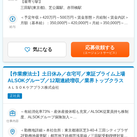
屋内全面禁煙変更の範囲：会社の定める事業所（リモートワーク
ットがあります。拠点は北海道から九州まで展開し、毎年増収・
【最寄り駅】
度からの事業拡大に備え、増員を計画しています。
含む）
増益と確実に業績伸長しています。
三田駅(東京都)、芝公園駅、赤羽橋駅
【保険外リハビリ事業】
＜予定年収＞420万円～500万円＜賃金形態＞月給制＜賃金内訳＞
変更の範囲：会社の定める業務
・ALSOKグループの各介護施設において、ご入居者の身体能力の
月額（基本給）：350,000円～420,000円＜月給＞350,000円～
維持・向上を目的に、理学療法士によるリハビリサービスを提供
給与
420,000円＜昇給有無＞有＜残業手当＞有＜給与補足＞■昇給年1
しています。
回（当社評価制度による）※モデル年収：入社3年目470万円～賃
金はあくまでも目安の金額であり、選考を通じて上下する可能性
★ポイント★
があります。月給(月額)は固定手当を含めた表記です。
応募依頼する
・経験豊富な日本訪問リハビリテーション協会の理事も在籍して
気になる
（エージェントサービス）
います
日本訪問リハビリテーション協会理事のもとで、より専門性を高
められる環境です。
・幅広いスキル取得
【作業療法士】土日休み／在宅可／東証プライム上場
現場業務にとどまらず、事業運営・教育・サービス提案など幅広
ALSOKグループ／12期連続増収／業界トップクラス
いスキルを習得可能です。
ＡＬＳＯＫケアプラス株式会社
■業務詳細：
正社員
～ALSOKグループが運営する介護施設の入居者を対象としたリハ
ビリサービスの提供・運営～
入居者の定期評価を中心に、臨床業務、多職種連携、スタッフ管
～有給消化率73%・産休産後休暇も充実／ALSOK従業員持ち株制
理、教育・研修、新規利用者獲得のためのサービス提案など、リ
度、ALSOKグループ保険加入～
ハビリ運営全般に関わるやりがいのある仕事です。
仕事内容
現場のリハビリにとどまらず、新しいスキルを習得し、理想のキ
■仕事について：
＜勤務地詳細＞本社住所：東京都港区芝3-40-4 三田シティプラザ
ャリアを描けるチャンスがあります。
・私たちは、理学療法士（PT）や作業療法士（OT）が、保険医療
2F勤務地最寄駅：都営地下鉄都営浅草線／三田駅受動喫煙対策：