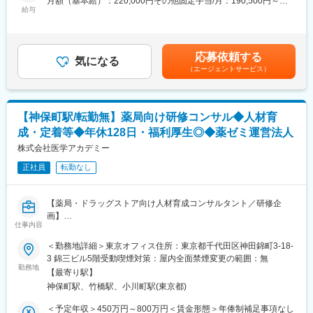
月額（基本給）：220,000円その他固定手当/月：190,500円～
【業務詳細】
ゆくゆくはケアサポートグループのノウハウを活かして運営コン
給与
265,500円固定残業手当/月：89,500円～105,900円（固定残業時
■東京都7ホーム、埼玉西部16ホーム（今後の開所予定含む）を統
サルティングにも携わっていただきたいと考えております。
間30時間0分/月）超過した時間外労働の残業手当は追加支給＜月
括して頂きます。
給＞500,000円～591,400円（一律手当を含む）＜昇給有無＞有＜
■マネジメント業務（シニアマネージャー2～3名、エリアマネー
■組織構成：
残業手当＞有＜給与補足＞◆賞与：無◆昇給：年1回（3月）※個
ジャー6～7名）
応募依頼する
組織全体では現在20代～60代の経験豊富な社員が活躍していま
気になる
人の評価に応じて昇降給の場合あり賃金はあくまでも目安の金額
（エージェントサービス）
す。
であり、選考を通じて上下する可能性があります。月給(月額)は固
【マネジメント業務】
部長：男性50代
定手当を含めた表記です。
■各エリアのシニア・エリアマネージャーを通じて、運営部分(グ
副部長：男性60代（営業）
ループホームにて管理者を通じて利用者の支援)の業務マネジメン
係長：女性40代（外国人材部門）
【神保町駅/転勤無】薬局向け研修コンサル◆人材育
ト全般
リーダー：女性20代・30代（ともに外国人材部門）
■各種行政対応(関係性構築、リスク管理・対応、コンプラ・事故
成・定着等◆年休128日・福利厚生◎◆薬ゼミ運営法人
事務：女性2名(50代・40代)
対応等）
株式会社医学アカデミー
営業経験豊富な社員がOJTいたしますので不安なことがあっても
■ホームの支援品質管理、改善
サポートいたします。
■自社職員の労務把握(労務管理自体は別部署労務課が担当)、改善
正社員
転勤なし
■シニアマネージャー職、エリアマネージャー職、管理者職の育成
■当社について：
■その他、運営本部幹部として、周辺領域の付随業務全般・面接対
当社は地域密着型の介護施設を運営するケアサポート株式会社の
【薬局・ドラッグストア向け人材育成コンサルタント／研修企
応
100％出資の子会社です。地域で愛される企業として介護施設を
画】
展開。その介護現場で培ったノウハウを活用し、施設運営で直面
仕事内容
薬剤師の育成・定着・スキルアップを支える研修企画・人材育成
【日中サービス支援型とは】
する数々の課題をお客様とともに現場目線で解決のサポートをい
支援を担当していただきます。
設備基準を満たした施設で、職員が24時間365日常駐しており、
＜勤務地詳細＞東京オフィス住所：東京都千代田区神田錦町3-18-
たします。
薬局・ドラッグストアが抱える人材育成や組織課題に向き合い、
日常生活上の援助や介護支援を受けながら住み慣れた地域で安心
3 錦三ビル5階受動喫煙対策：屋内全面禁煙変更の範囲：無
研修プログラムの企画・改善、新たなサービス開発にも挑戦でき
して過ごせるグループホームになります。
勤務地
【最寄り駅】
変更の範囲：会社の定める業務
る仕事です。
神保町駅、竹橋駅、小川町駅(東京都)
【当社のコンセプト】『「ここでくらしたい」を創る』
■業務概要
ご利用者様にとってグループホームはまさに家そのものだといえ
＜予定年収＞450万円～800万円＜賃金形態＞年俸制補足事項なし