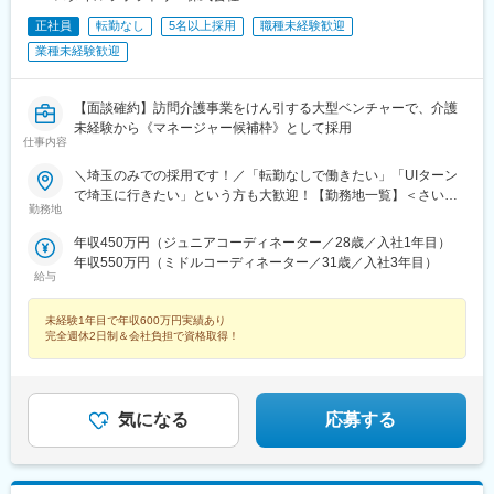
正社員
転勤なし
5名以上採用
職種未経験歓迎
業種未経験歓迎
【面談確約】訪問介護事業をけん引する大型ベンチャーで、介護
未経験から《マネージャー候補枠》として採用
仕事内容
＼埼玉のみでの採用です！／「転勤なしで働きたい」「UIターン
で埼玉に行きたい」という方も大歓迎！【勤務地一覧】＜さいた
勤務地
ま市＞西区、北区、大宮区、見沼区、中央区、桜区、浦和区、南
区、緑区、岩槻区＜その他の市町村＞川越市、熊谷市、川口市、
年収450万円（ジュニアコーディネーター／28歳／入社1年目）
行田市、秩父市、所沢市、飯能市、加須市、東松山市、春日部
年収550万円（ミドルコーディネーター／31歳／入社3年目）
市、狭山市、羽生市、鴻巣市、深谷市、上尾市、草加市、越谷
給与
市、蕨市、戸田市、入間市、朝霞市、志木市、和光市、新座市、
桶川市久喜市、北本市、八潮市、富士見市、三郷市、蓮田市、坂
未経験1年目で年収600万円実績あり
戸市、幸手市、鶴ヶ島市、日高市、吉川市、伊奈町、三芳町、毛
完全週休2日制＆会社負担で資格取得！
呂山町、越生町、滑川町、嵐山町、小川町、川島町、吉見町、鳩
山町、寄居町、宮代町、白岡市、杉戸町、松伏町、ふじみ野市、
ときがわ町※希望勤務地を踏まえて配属決定します※受動喫煙対策
あり＝＝＝☆将来的に全国のご希望勤務地へUIターン可能・初期
気になる
応募する
費用会社負担等の移住支援あり（規定有）・UIターン転勤希望者
への年間の支援あり（規定有）☆マイカー通勤手当あり（1回200
円）