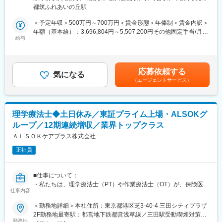
病院や介護施設に向けて、入院・入所時に必要な衣類やタオル、
薬局・ドラッグストアの人材育成課題に向き合い、薬剤師の成長
蔵野線・京浜東北線／南浦和駅受動喫煙対策：屋内全面禁煙＜勤
都筑ふれあいの丘駅
日用品などをレンタルできる「アメニティサポートシステム」を
を支える仕事です。
務地詳細3＞横浜営業所住所：神奈川県横浜市都筑区池辺町3365
提案する営業です。ニーズに応じて、人材派遣・紹介サービスや
薬剤師として培った知識や経験、現場で感じた課題や工夫は、そ
栗原倉庫1階（横浜営業所）勤務地最寄駅：鴨居駅受動喫煙対策：
＜予定年収＞500万円～700万円＜賃金形態＞年俸制＜賃金内訳＞
院内売店の運営代行サービスも提案していきます。
のまま研修づくりに活かせます。
屋内全面禁煙変更の範囲：会社の定める事業所
年額（基本給）：3,696,804円～5,507,200円その他固定手当/月：
給与
現場経験を強みに、新たなキャリアへ挑戦したい方が活躍できる
30,000円固定残業手当/月：78,600円～104,400円（固定残業時間
主な営業活動は新規提案営業と既存フォローの両輪です。 社会貢
環境です。
30時間0分/月）超過した時間外労働の残業手当は追加支給＜月額
献性も高く、今後の高齢化社会において成長が見込める成長産業
＞416,667円～593,333円（12分割）（一律手当を含む）＜昇給有
です。 また、病院や介護施設の業務軽減に貢献する事で、患者
― 社員からのメッセージ（入社2年目） ―
無＞有＜残業手当＞有＜給与補足＞・年収：月額×12ヵ月分・評
応募依頼する
様、利用者様へのサービス向上に直結する為、大変やりがいのあ
気になる
現在は薬局・ドラッグストア向けの人材育成支援を担当していま
価：年2回（4月・10月/売上実績だけでなく取り組み姿勢や提案プ
（エージェントサービス）
るお仕事です。
す。顧客訪問、課題のヒアリング、研修企画、資料作成、案件管
ロセスなどの定性評価も重視）※経験や意欲次第では新しい営業所
理まで幅広く携わっています。企業ごとの課題に合わせて研修を
の立ち上げに携わる可能性等もございます。賃金はあくまでも目
■キャリアアップについて：
企画し、自分が関わった研修が薬剤師の成長や現場の課題解決に
安の金額であり、選考を通じて上下する可能性があります。月給
本人の頑張りを昇給、昇格にて評価される制度が御座います。ま
つながることがやりがいです。若手でも主体的に挑戦でき、日々
(月額)は固定手当を含めた表記です。
理学療法士◆土日休み／東証プライム上場・ALSOKグ
た、事業拡大に伴い、新規の営業所も出店しており、営業所長や
成長を実感しています。
ループ／12期連続増収／業界トップクラス
エリアを管理する責任者などのポストがある為、早期のキャリア
アップが見込めます。 ※実際に入社4年前後で所長になった中途入
ＡＬＳＯＫケアプラス株式会社
社の方もいらっしゃいます。
変更の範囲：会社の定める業務
正社員
■会社情報：
当社は入院中に必要となるアメニティ(パジャマ・タオル・日用
■仕事について：
品）をレンタルするアメニティサポートシステムを提供している
・私たちは、理学療法士（PT）や作業療法士（OT）が、保険医療
会社です。
仕事内容
機関以外でも活躍できる新たなフィールドづくりを推進していま
レンタルだけでなく、病院・介護施設内での申込の受付業務から
す。
＜勤務地詳細＞本社住所：東京都港区芝3-40-4 三田シティプラザ
ご利用者への提供・回収・請求まで全て弊社で受け持っておりま
・ALSOKの介護施設は首都圏・関西圏に200ヶ所以上。8,000名を
2F勤務地最寄駅：都営地下鉄都営浅草線／三田駅受動喫煙対策：
す。そのため医療・介護施設の業務負担の軽減もでき多くのメリ
超える入居者が対象のリハビリサービスを展開中であり、2026年
勤務地