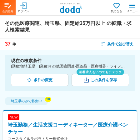
会員登録
ログイン
気になる
メニュー
その他医療関連、埼玉県、固定給35万円以上
の転職・求
人検索結果
37
条件で並び替え
件
現在の検索条件
[勤務地]埼玉県 [業種]その他医療関連-医薬品・医療機器・ライフサイエンス・医療系サービス [詳細条件](待遇・福利厚生)固定給35万円以上
新着求人をいつでもチェック
条件の変更
この条件を保存
埼玉県
のみで募集中
NEW
埼玉勤務／生活支援コーディネーター／医療介護ベン
チャー
ユースタイルラボラトリー株式会社