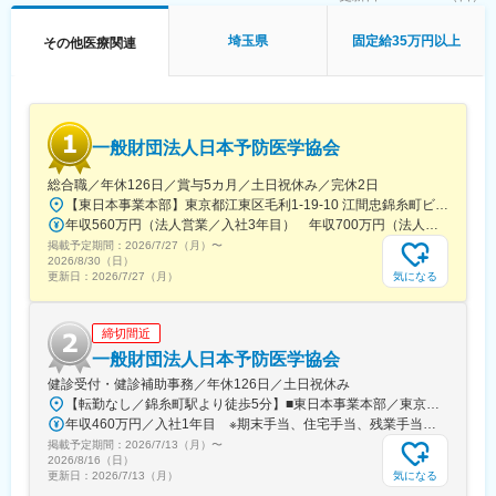
変更の範囲：会社の定める業務
ある羽田空港にお連れしたことがあります！
埼玉県
固定給35万円以上
その他医療関連
他にも沖縄旅行やカラオケ大会など、入居者様おひとりでは実現
困難なことを介護の力で可能にすることで生きる力を引き出し、
入居者様がどんどん前向きになっていく姿を見ることができるの
は当社ならではのやりがいです！
一般財団法人日本予防医学協会
【入社後の流れ／手厚い研修内容】
■入社後は6か月かけて1都3県のエリアの施設を回り、施設の雰囲
総合職／年休126日／賞与5カ月／土日祝休み／完休2日
気を知っていただきます。また、その間に渉外活動や介護の専門
【東日本事業本部】東京都江東区毛利1-19-10 江間忠錦糸町ビル※訪問先からの直行直帰が可能です！＜アクセス＞・JR総武線（快速・各駅停車）／東京メトロ半蔵門線 錦糸町駅より徒歩5分・東京メトロ半蔵門線／都営新宿線 住吉駅より徒歩5分※受動喫煙対策:屋内全面禁煙
知識、労務管理や請求関係の知識など仕事に必要なスキルのキャ
年収560万円（法人営業／入社3年目） 年収700万円（法人営業・チームリーダー／入社5年目）
ッチアップを行っていただきます。その後、本人の適性や居住
掲載予定期間：
地、会社の人員配置など様々な要素を鑑みて配属先を決定いたし
2026/7/27（月）
〜
2026/8/30（日）
ます。
気になる
更新日：
2026/7/27（月）
【当社について】
2017年7月に施設長給与体系の大幅見直しを行い、年間想定給与
締切間近
がベテラン施設長で660万円と、他業界の管理職と比較しても遜
一般財団法人日本予防医学協会
色のない水準に引き上げました。介護業界の仕事＝「賃金が安
健診受付・健診補助事務／年休126日／土日祝休み
く、仕事がきつい」という根深いイメージを覆し、他業界の優秀
【転勤なし／錦糸町駅より徒歩5分】■東日本事業本部／東京都江東区毛利1-19-10 江間忠錦糸町ビル＜アクセス＞JR総武線（快速）、総武線（各駅停車）「錦糸町駅」南口より徒歩5分東京メトロ半蔵門線「錦糸町駅」B1出口より徒歩5分東京メトロ半蔵門線／都営新宿線「住吉駅」B2出口より徒歩5分※受動喫煙対策あり（オフィス内禁煙）
なマネジメント経験者を広く採用したいと考えています。
年収460万円／入社1年目 ※期末手当、住宅手当、残業手当（月10時間分）含む
掲載予定期間：
変更の範囲：会社の定める業務
2026/7/13（月）
〜
2026/8/16（日）
気になる
更新日：
2026/7/13（月）