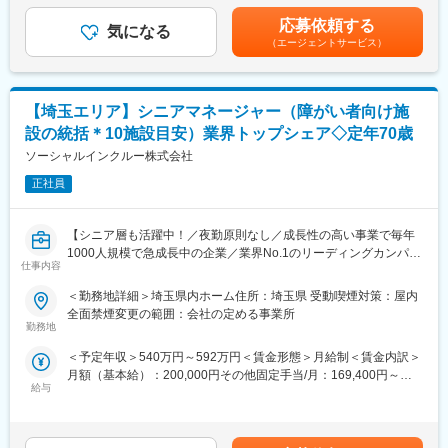
務をお願いします。
【当社の理念】『住まいで困っている障がい者が「0」の社会を創
護師手当：40,000円※特定行為・認定看護師・専門看護師をお持
応募依頼する
る』
気になる
ちの場合は+5,000円追加支給、 特定行為＋認定or専門看護師を
（エージェントサービス）
・訪問件数の目安：4～5件/日
「ソーシャルインクルー」という社名は、「ソーシャルインクル
お持ちの場合：10,000円を支給いたします。賃金はあくまでも目
・移動手段：自転車
ージョン」から由来しています。
安の金額であり、選考を通じて上下する可能性があります。月給
・チーム制
(月額)は固定手当を含めた表記です。
・定期の申し送り：なし
「ソーシャルインクルージョン」とは、
【埼玉エリア】シニアマネージャー（障がい者向け施
・社内カンファレンス：週1回・お昼に1時間
”すべての人々を孤独や孤立、排除や摩擦から援護し、健康で文化
設の統括＊10施設目安）業界トップシェア◇定年70歳
・各種の連絡調整や担当者会議等への参加
的な生活の実現につなげるよう、社会の構成員として包み支え合
・訪問の記録、各種書類の作成（電子カルテ使用）
ソーシャルインクルー株式会社
う”ことです。
・直行直帰：可
正社員
＊疾患や症例の傾向：慢性期の方から、終末期、難病、小児、精
何らかの理由で社会との接点が少なくなってしまった人を社会が
神科等、幅広くお受けしています。
包み込むという意味合いで、障がい者や貧困層、子ども、高齢者
＊入職後、3ヶ月を目安とした同行訪問を実施します。
や女性、移民など、社会的弱者を含むすべての人の健康で文化的
【シニア層も活躍中！／夜勤原則なし／成長性の高い事業で毎年
な生活の実現を目的としてします。
1000人規模で急成長中の企業／業界No.1のリーディングカンパニ
■キャリアステップ
仕事内容
ー】
業務習得後も、継続した学習機会があり、
変更の範囲：会社の定める業務
＜勤務地詳細＞埼玉県内ホーム住所：埼玉県 受動喫煙対策：屋内
ジェネラリストやスペシャリスト・マネジメントとキャリア選択
【業務内容】
全面禁煙変更の範囲：会社の定める事業所
が可能です。
「日中サービス支援型」と呼ばれる障がい者グループホームの運
勤務地
・毎月開催の全チーム・全領域で、準備不要の事例検討会！
営を行っている当社にて、シニアマネージャーとして約10ホーム
事例検討で実践力を向上させることが可能
＜予定年収＞540万円～592万円＜賃金形態＞月給制＜賃金内訳＞
の運営・管理をお任せいたします。
・自社独自開発の領域別のe-learningコンテンツ（200本以上★）
月額（基本給）：200,000円その他固定手当/月：169,400円～
で興味のある分野を継続して学習できます！
給与
205,400円固定残業手当/月：80,600円～88,400円（固定残業時間
※担当エリアは以下2パターンのいずれかを予定しております
・在籍事業所外へ社内留学で同行訪問。
30時間0分/月）超過した時間外労働の残業手当は追加支給＜月給
（1）春日部・川口・久喜 （2）春日部・幸手
実践経験していないケアの技術指導をオン・オフラインで学ぶ
＞450,000円～493,800円（一律手当を含む）＜昇給有無＞有＜残
ことも可能
業手当＞有＜給与補足＞◆賞与：無◆昇給：年1回（3月）※個人