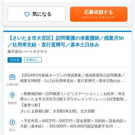
【企業の将来性／評価されやすい環境】
・利用者様のご自宅訪問による症状観察、バイタルチェック、服
律手当を含む）＜昇給有無＞有＜残業手当＞有＜給与補足＞※予定
■当社は日本1の施設数（300施設以上）を誇り、毎年1000名規模
薬管理
年収はあくまでも目安の金額であり、年齢やスキルに応じて上下
応募依頼する
で成長を遂げている企業になります。今後も事業拡大を計画して
・ターミナルケアや認知症看護、カテーテル・呼吸器の管理
気になる
する可能性があります。■昇給あり：業績、貢献度による■賞与あ
（エージェントサービス）
おり、実力次第ではどんどん空いたポストにステップアップして
・ご家族への療養指導や相談対応
り：業績、貢献度による賃金はあくまでも目安の金額であり、選
いただくことが可能です。
・介護保険・医療保険制度の範囲内でのケア提供
考を通じて上下する可能性があります。月給(月額)は固定手当を含
■当ポジションは年齢関係なく実力で評価がされます。売上や入居
・精神疾患や小児への対応、24時間365日の緊急コール体制への
めた表記です。
者様数、メンバーマネジメント等が評価項目となっており、定
参加（持ち回り制で多くて月1～2回）
【さいたま市大宮区】訪問看護の准看護師／残業月5h
量・定性ともに判断されます。
・訪問エリアはさいたま市、春日部市、越谷市、川口市、上尾市
／社用車支給・直行直帰可／基本土日休み
ほか
【日中サービス支援型とは】
・1日の訪問件数は平均5～6件、1件30分～1時間程度
株式会社ハートネクサス
設備基準を満たした施設で、職員が24時間365日常駐しており、
正社員
転勤なし
日常生活上の援助や介護支援を受けながら住み慣れた地域で安心
■組織構成：
して過ごせるグループホームになります。
管理者1名・看護師2名の少数精鋭体制。今後さらに拠点・スタッ
フを拡大予定です。
【2024年5月新規オープンの増員募集／地域密着型の訪問看護／
変更の範囲：会社の定める業務
残業月5時間・1人1台社用車支給・直行直帰可／基本日勤のみ／
■業務の魅力：
仕事内容
患者様一人ひとりと向き合える環境】
◎残業は月5時間程度と少なく、持ち回りで緊急時コールが24時
＜勤務地詳細＞訪問看護リハビリステーションここね住所：埼玉
間体制でございますが、基本的に日勤ですので働きやすい環境で
■業務概要：
県さいたま市大宮区天沼町1-371-6 レストヴィレッジ102受動喫煙
す。直行直帰や社用車利用もでき、柔軟な働き方が可能。スタッ
当社が運営する訪問看護リハビリステーション「ここね」にて、
勤務地
対策：敷地内全面禁煙変更の範囲：無
フ同士の連携も良く、困った時はすぐに相談できる温かいチーム
【最寄り駅】
准看護師として利用者様のご自宅を訪問し、看護業務全般をお任
です。
さいたま新都心駅、大宮駅(埼玉県)、北大宮駅
せします。新規立ち上げメンバーとして、地域の医療・福祉を支
えるやりがいあるポジションです。患者様とじっくり向き合い、
＜予定年収＞440万円～500万円＜賃金形態＞月給制＜賃金内訳＞
■教育体制／キャリアパス：：
その方らしさを大切にしたケアを実現できます。
月額（基本給）：350,000円～400,000円固定残業手当/月：
入社後は先輩看護師の指導のもと、業務フローや訪問看護の基礎
給与
45,000円～52,000円（固定残業時間20時間0分/月）超過した時間
を習得いただきます。経験豊富なスタッフがOJTでサポートしま