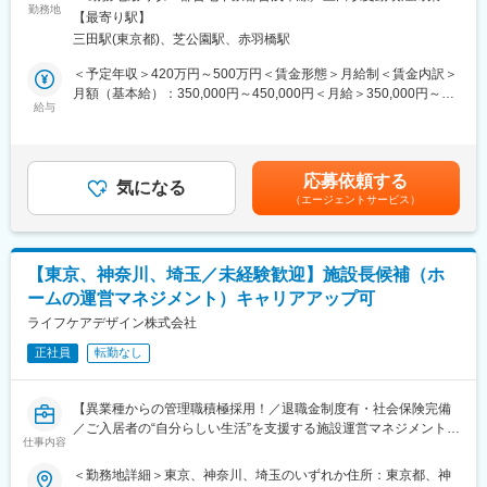
機関以外でも活躍できる新たなフィールドづくりを推進していま
勤務地
屋内全面禁煙変更の範囲：会社の定める事業所（リモートワーク
＜主な業務＞
【最寄り駅】
す。
含む）
・入居者の定期評価（3ヶ月毎）の実施と施設やご家族向けレポー
三田駅(東京都)、芝公園駅、赤羽橋駅
・ALSOKの介護施設は首都圏・関西圏に200ヶ所以上。8,000名を
ト作成
超える入居者が対象のリハビリサービスを展開中であり、2026年
＜予定年収＞420万円～500万円＜賃金形態＞月給制＜賃金内訳＞
・利用者ごとのリハビリプログラムの立案・実施・指導
度からの事業拡大に備え、増員を計画しています。
月額（基本給）：350,000円～450,000円＜月給＞350,000円～
・非常勤PT（業務委託）の管理・研修・教育
給与
450,000円＜昇給有無＞有＜残業手当＞有＜給与補足＞■昇給年1
・リハビリサービスの利用促進、新規利用者への提案
【保険外リハビリ事業】
回（当社評価制度による）※モデル年収：入社3年目470万円～賃
・多職種との連携・情報共有、身体評価データを活用した調査・
・ALSOKグループの各介護施設において、ご入居者の身体能力の
金はあくまでも目安の金額であり、選考を通じて上下する可能性
分析など
維持・向上を目的に、理学療法士によるリハビリサービスを提供
があります。月給(月額)は固定手当を含めた表記です。
応募依頼する
しています。
気になる
＜エリア担当制＞
（エージェントサービス）
・10～15施設程度のエリア担当制です。（主なエリアは、西東
★ポイント★
京、さいたま、横浜、川崎など）
・経験豊富な日本訪問リハビリテーション協会の理事も在籍して
・担当エリアは居住地を考慮して決定いたします。
います
※各施設への移動は公共交通機関（電車・バス等）を利用いただく
【東京、神奈川、埼玉／未経験歓迎】施設長候補（ホ
日本訪問リハビリテーション協会理事のもとで、より専門性を
想定です。
ームの運営マネジメント）キャリアアップ可
高められる環境です。
・幅広いスキル取得
ライフケアデザイン株式会社
■勤務地：
現場業務にとどまらず、事業運営・教育・サービス提案など幅
・本社への出社はほぼなく、リハビリを導入している施設（有料
正社員
転勤なし
広いスキルを習得可能です。
老人ホーム）への訪問がメインになります。
※直行直帰可能です。
■業務詳細：
【異業種からの管理職積極採用！／退職金制度有・社会保険完備
【ALSOKグループが運営する介護施設の入居者を対象としたリハ
■担当エリア制：
／ご入居者の“自分らしい生活”を支援する施設運営マネジメント業
ビリサービスの提供・運営】
仕事内容
・西東京、さいたま、横浜、川崎など
務】
・入居者の定期評価を中心に、臨床業務、多職種連携、スタッフ
※担当エリアは居住地を考慮して決定
＜勤務地詳細＞東京、神奈川、埼玉のいずれか住所：東京都、神
管理、教育・研修、新規利用者獲得のためのサービス提案など、