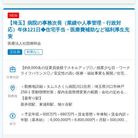
域医療の中心的役割を果たす病院です。一般病棟・回復期リハビ
す。月給(月額)は固定手当を含めた表記です。
リ病棟・療養病棟を備え、幅広い診療科を展開しています。
・組織の意思決定に自ら関わることができ、事業戦略にも直接携
NEW
われます。
【埼玉】病院の事務次長（業績や人事管理・行政対
・本部・診療部・看護部・診療技術部との連携が密に取れてお
り、病院の総務課としても院内改革に踏み出しやすい環境です。
応）年休121日◆住宅手当・医療費補助など福利厚生充
実
■組織：30代の管理職が多数在籍しています。法人代表・病院長
医療法人社団桐和会
は40代、事務長は30代と若い組織です。
正社員
転勤なし
■キャリアアップ：やったことがしっかり評価される医療機関で
す。
例）
【約8,000名の従業員規模でスキルアップ◎／残業少な目・ワーク
2021年 MSW係長として入職
ライフバランス◎／安定性の高い医療・福祉事業を展開／住宅手
仕事内容
2022年 地域連携課 課長
当・寮社宅・退職金制度有】
2023年 経営管理室 室長
＜勤務地詳細＞タムスさくら病院川口住所：埼玉県川口市神戸
2024年 事務長
【業務概要】
258-1 受動喫煙対策：屋内全面禁煙変更の範囲：会社の定める事
江戸川区のタムスさくら病院川口（390床）の事務次長（管理
勤務地
業所
【最寄り駅】
■当院の特徴：
職）を募集いたします。
新井宿駅、東浦和駅、鳩ケ谷駅
・救急受け入れ件数については、令和4年は1,887件だったのが、
令和5年は3,334件と救急件数伸び率が県内トップを達成し、埼玉
【業務内容】
＜予定年収＞600万円～680万円＜賃金形態＞年俸制＜賃金内訳＞
県より令和6年度救急医療機関功労知事表彰をいただきました。
病院運営にかかる管理職業務を幅広く担っていただきます。
年額（基本給）：6,000,000円～6,800,000円＜月額＞500,000円
・救急だけでなく、外来数・手術件数も急上昇しており、地域に
■病院運営業務全般
給与
～566,666円（12分割）＜昇給有無＞有＜残業手当＞無＜給与補
とってなくてはならない存在となっています。
業績管理、行政対応、診療報酬請求業務の管理、監査対応、苦情
足＞※上記給与は、処遇改善手当を含みます。※給与は、経験・ス
対応、未収金回収、問い合わせ対応等
キル・保有資格などによって決定します。※交通費は規定に基づ