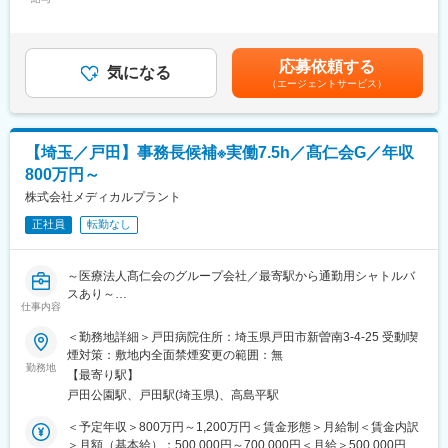
～541,666円（12分割）＜昇給有無＞有＜残業手当＞無＜給与補
【業務内容】
いことに挑戦したい方を募集中です！
足＞※給与は、経験・スキル・保有資格などによって決定します。
24時間看護の介護付有料老人ホームで施設長業務全般をお任せし
※交通費は規定に基づき、別途支給します。※年俸制のため賞与の
ます。
タムスグループでは、年齢や性別に関わらず8,000名以上の職員が
支給はありません。賃金はあくまでも目安の金額であり、選考を
応募依頼する
施設の入居者様やご家族の対応・スタッフ管理や行政とのやりと
在籍しており、外国人職員や女性管理職も多数活躍しています。
気になる
通じて上下する可能性があります。月給(月額)は固定手当を含めた
（エージェントサービス）
りなど運営業務全般です。
副業OK、WワークOK、ブランクOKです。U・Iターンでご入社い
表記です。
・人事業務
ただいた方も多くいます。
採用、面接対応、人事考課、人員配置、労務等
・施設運営業務
変更の範囲：会社の定める業務
【埼玉／戸田】事務長候補※実働7.5h／髙仁会G／年収
業績管理、行政対応、監査対応、苦情対応、報告書作成、
800万円～
事故対応、設備備品管理、夜間往診連絡、金庫金銭管理等
・定例会議の参加
株式会社メディカルプラント
施設運営会議、施設合同会議、SW営業会議等
正社員
転勤なし
これまでの前例に捉われず、
スタッフが働きやすく、利用者様も幸せになれる新しい施設をつ
～医療法人髙仁会のグループ会社／最寄駅から通勤用シャトルバ
くっていける次世代のリーダーを募集しています。
スあり～
『もっとこうすれば業務が効率化できるのに…！』
仕事内容
『スタッフの評価基準を明確にしてモチベーションを上げた
■職務内容：
＜勤務地詳細＞戸田病院住所：埼玉県戸田市新曽南3-4-25 受動喫
い…！』
・医療事務全般に関わるとりまとめ業務
煙対策：敷地内全面禁煙変更の範囲：無
『●●のようなイベントをすると、利用者様が笑顔になれる…！』
・事務全般・病棟のマネジメント
勤務地
など、気づきや熱意を持って勤務頂く方を、タムスグループは全
【最寄り駅】
・事務長、院長への提案
力でバックアップします。
戸田公園駅、戸田駅(埼玉県)、高島平駅
■当社について：
＜予定年収＞800万円～1,200万円＜賃金形態＞月給制＜賃金内訳
【タムスさくらヴィラ川口について】
医療を取りまく環境は、人口の高齢化が急速に進み、それにとも
＞月額（基本給）：500,000円～700,000円＜月給＞500,000円～
・居室：全室個室58室