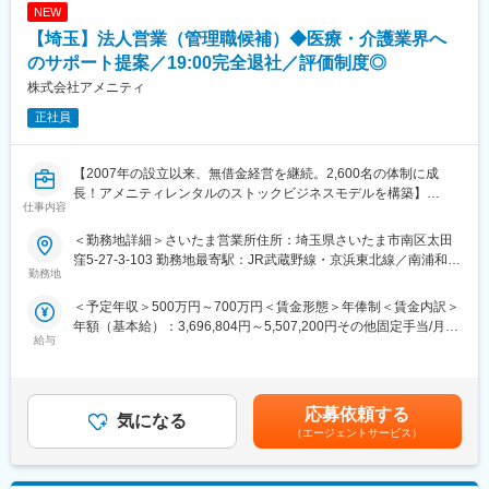
NEW
【埼玉】法人営業（管理職候補）◆医療・介護業界へ
のサポート提案／19:00完全退社／評価制度◎
株式会社アメニティ
正社員
【2007年の設立以来、無借金経営を継続。2,600名の体制に成
長！アメニティレンタルのストックビジネスモデルを構築】
仕事内容
事業のさらなる拡大を見据え、各営業所における営業体制の強化
を図るため、このたび新たな仲間をお迎えすることとなりまし
＜勤務地詳細＞さいたま営業所住所：埼玉県さいたま市南区太田
た。
窪5-27-3-103 勤務地最寄駅：JR武蔵野線・京浜東北線／南浦和駅
勤務地
受動喫煙対策：屋内全面禁煙変更の範囲：会社の定める事業所
■業務詳細：
＜予定年収＞500万円～700万円＜賃金形態＞年俸制＜賃金内訳＞
病院や介護施設に向けて、入院・入所時に必要な衣類やタオル、
年額（基本給）：3,696,804円～5,507,200円その他固定手当/月：
日用品などをレンタルできる「アメニティサポートシステム」を
給与
30,000円固定残業手当/月：78,600円～104,400円（固定残業時間
提案する営業です。ニーズに応じて、人材派遣・紹介サービスや
30時間0分/月）超過した時間外労働の残業手当は追加支給＜月額
院内売店の運営代行サービスも提案していきます。
＞416,667円～593,333円（12分割）（一律手当を含む）＜昇給有
無＞有＜残業手当＞有＜給与補足＞・年収：月額×12ヵ月分・評
主な営業活動は新規提案営業と既存フォローの両輪です。 社会貢
応募依頼する
気になる
価：年2回（4月・10月/売上実績だけでなく取り組み姿勢や提案プ
献性も高く、今後の高齢化社会において成長が見込める成長産業
（エージェントサービス）
ロセスなどの定性評価も重視）※経験や意欲次第では新しい営業所
です。 また、病院や介護施設の業務軽減に貢献する事で、患者
の立ち上げに携わる可能性等もございます。賃金はあくまでも目
様、利用者様へのサービス向上に直結する為、大変やりがいのあ
安の金額であり、選考を通じて上下する可能性があります。月給
るお仕事です。