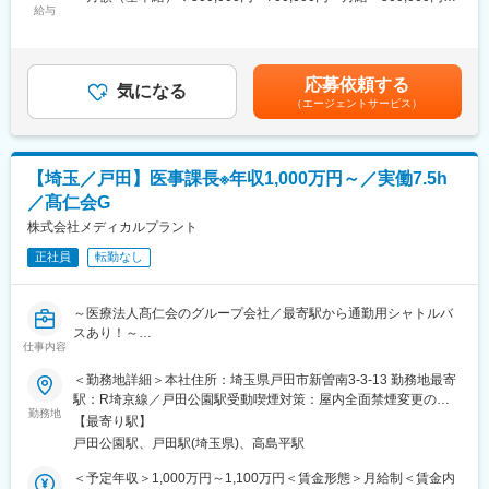
なって医療・介護の切れ目のない対応の必要性や、一方では患者
給与
700,000円＜昇給有無＞有＜残業手当＞無＜給与補足＞■昇給：年
近隣にはタムスグループの「タムスさくら病院川口」があり、医
様の医療・介護に対する期待も多様化しています。
1回■賞与：年2回（2.2か月分）※前年度実績賃金はあくまでも目
療的なサポート体制も抜群です。
病院運営は正に転換期に直面しています。
安の金額であり、選考を通じて上下する可能性があります。月給
看護師が常勤勤務しているのも特徴です。
いかに合理的に、多様化する医療ニーズに応えていくか、これが
(月額)は固定手当を含めた表記です。
応募依頼する
今後の病院運営にとって最大のテーマと考えます。
気になる
【従業員構成】
（エージェントサービス）
当社は、給食や事務関連業務の請負、薬剤・医療機器・日用品の
＼活躍の場を多数ご用意しています／
販売・リースから、建物の設備管理業務まで、幅広い業務を通し
東京・埼玉・千葉に複数の病院・クリニック・介護施設・保育園
て、病院がきめの細かいニーズに即応できるよう、支援活動をす
を運営しているため、活躍の場が多いことも当グループの特徴で
ることを使命としています。
す。
【埼玉／戸田】医事課長※年収1,000万円～／実働7.5h
タムスグループでは、年齢や性別に関わらず8,000名以上の職員が
／髙仁会G
変更の範囲：会社の定める業務
在籍しており、外国人職員や女性管理職も多数活躍しています。
株式会社メディカルプラント
副業OK、WワークOK、ブランクOKです。U・Iターンでご入社い
ただいた方も多くいます。
正社員
転勤なし
変更の範囲：会社の定める業務
～医療法人髙仁会のグループ会社／最寄駅から通勤用シャトルバ
スあり！～
仕事内容
■職務内容：
＜勤務地詳細＞本社住所：埼玉県戸田市新曽南3-3-13 勤務地最寄
■職務内容：
駅：R埼京線／戸田公園駅受動喫煙対策：屋内全面禁煙変更の範
・医療事務全般に関わるとりまとめ業務
勤務地
囲：無
【最寄り駅】
・事務全般・病棟のマネジメント
戸田公園駅、戸田駅(埼玉県)、高島平駅
・事務長、院長への提案
＜予定年収＞1,000万円～1,100万円＜賃金形態＞月給制＜賃金内