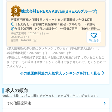
株式会社BREXA Advan(BREXAグループ)
医薬専門事務／面接1回／リモート有／医薬関連／年休127日
【転勤なし・首都圏で積極採用！在宅・フルリモート案件も有り！大手・優良企業が中心♪】■本社／大阪市淀川区宮原3-5-36 新大阪トラストタワー19F変更の範囲、上記を除く当社関連勤務地◆プロジェクト先例東京23区内、横浜、大宮、千葉、その他＜配属先最寄り駅の一例＞飯田橋／日本橋／浜松町／信濃町／四ツ谷／池袋／蒲田 など※過去の配属先は勤務地一覧に記載◆POINT！#大手企業など約300社の取引先あり！（製薬メーカー、製薬関連企業、化粧品関連企業、臨床研究センターなど）#最寄り駅から徒歩5～10分圏内の通いやすいオフィス＃在宅勤務・在宅プロジェクト多数＃定時退社基本＆土日祝休み＃安定性抜群の医療業界で事務として活躍＃未経験入社8割×研修センターで手厚くフォロー＃産育休の取得実績100％#転居を伴う転勤なし※受動喫煙対策：オフィス内禁煙
年収500万円 (40代／経験6年) 年収480万円 (30代／経験4年)
掲載予定期間：
2026/7/2（木）
〜
2026/8/24（月）
気になる
更新日：
2026/8/7（金）
※求人応募数の多い順にランキングしています（非公開求人は除く）。
※集計対象期間：2026/8/2（日）～2026/8/8（土）
※事情により掲載終了予定日よりも前に求人募集が終了していることもご
ざいます。その場合は当サイトから応募はできませんので、あらかじめご
了承ください。
その他医療関連
の人気求人ランキングを詳しく見る
求人の傾向
dodaに掲載中の求人に関するデータを、カテゴリごとにご紹介します。
その他医療関連