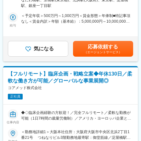
なにわ橋駅、京橋駅(東京都)、北浜駅(大阪府)、東京駅、淀屋橋
析・助言を中心としたコンサルティング業務をお任せします。
13階 受動喫煙対策：屋内全面禁煙変更の範囲：無
なくてもご就業いただけます。
駅、銀座一丁目駅
開発初期段階から関与し、医薬品開発の方向性を左右する戦略立
◎お昼休みの時間帯も自由なので、例えばお子様がおられる方の
案に携わる上流ポジションです。
＜予定年収＞500万円～1,000万円＜賃金形態＞年俸制■特記事項
場合、お子様の通院やご都合に合わせて業務時間を調整できま
なし＜賃金内訳＞年額（基本給）：5,000,000円～10,000,000円
す。
・各種動物実験受託機関（CRO）の選定・評価分析・実施支援
給与
＜月額＞416,666円～833,333円（12分割）＜昇給有無＞有＜残業
（自分の業務が終わるよう業務管理を行う必要はありますが、裁
・前臨床試験プロトコールの作成および施設モニタリング・監査
手当＞無＜給与補足＞※前職でのご経験・年収に応じて年収は考慮
量の大きい働き方ができます）
対応
いたします。■年収構成：年俸制となります。賃金はあくまでも目
※現在、関東関西のほか、九州、中部、東北、海外在住の方もいま
・評価分析および各フェーズにおけるガイダンス相談用報告書の
安の金額であり、選考を通じて上下する可能性があります。月給
す。
応募依頼する
作成
気になる
(月額)は固定手当を含めた表記です。
・会議や打ち合わせで必要な時は大阪・東京等へ出張（宿泊も伴
（エージェントサービス）
・治験相談および申請前相談に向けた戦略構築・資料作成・助言
います）が発生します。
・規制当局との面談への出席・対応
※国内出張の頻度は1~3回/年です。（海外出張の可能性も一部ござ
います）
■業務の特徴：
【フルリモート】臨床企画・戦略立案◆年休130日／柔
・プロジェクトは個人単独ではなく、社内メンバーと協働しなが
■ワークライフバランス：
軟な働き方が可能／グローバルな事業展開◎
ら分担して推進しています。
同社は、個人が最大限に能力を発揮できるよう働きやすい環境作
・非臨床領域における戦略設計から規制対応まで関わり、開発全
コアメッド株式会社
りに注力しております。男女問わず在宅勤務が可能です。また、
体を俯瞰する視点を身につけることが可能です。
女性社員も多く、産休・育休取得実績も豊富で9割以上の復職率を
正社員
誇っており、長期就業が可能な環境・福利厚生が整っています。
■教育体制：
通常医薬品メーカー出身が会員である関西医薬協会に、当社は会
変更の範囲：会社の定める業務
◆◇臨床企画経験の方歓迎！／完全フルリモート／柔軟な勤務が
員として登録しています。業界関連のセミナーにも参加すること
可能（1日7時間の裁量労働制）／アメリカ・ヨーロッパ企業と事
ができ、メーカーと同じレベルの業界知識とマーケット感をアッ
仕事内容
業展開／医薬品の薬事戦略・開発戦略のコンサルティング会社
プデートできる環境です。
◆◇
＜勤務地詳細1＞大阪本社住所：大阪府大阪市中央区北浜2丁目1
番21号 つねなりビル3階勤務地最寄駅：御堂筋線／淀屋橋駅受
■働き方：