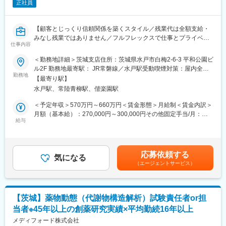
（1）“支えるマネジメント”に専念できる
正社員
施設長を支え、組織全体を成長させる役割です。
（2）業界未経験から挑戦可能
【顧客とじっくり信頼関係を築くスタイル／残業代は全額支給・
障がい福祉の経験がなくても応募可能。実務を通じて専門性を高
みなし残業ではありません／フルフレックスで仕事とプライベー
めていける環境です。
仕事内容
トを両立しやすい環境】
（3）社会貢献性の高いやりがい
利用者様だけでなく、ご家族の安心にも貢献できる仕事です。
＜勤務地詳細＞茨城支店住所：茨城県水戸市白梅2-6-3 平和公園ビ
販売代理店や既にお取引がある歯科医院を中心に、当社製品であ
（4）働きやすい環境
ル2F 勤務地最寄駅： JR常磐線／水戸駅受動喫煙対策：屋内全面
る医療用システムの営業をお任せします。
夜勤原則なし、シフトは自分で調整可能、月9日休み(2月は8日休
勤務地
禁煙変更の範囲：会社の定める事業所
【最寄り駅】
（※新規顧客の場合は、取引がある歯科医院や商社、販売代理店か
み)＋季節休暇あり
水戸駅、常陸青柳駅、偕楽園駅
らの紹介となります。）
（5）成長企業でキャリアアップしやすい
・全国330施設以上／業界シェア25％
＜予定年収＞570万円～660万円＜賃金形態＞月給制＜賃金内訳＞
＜具体的な業務内容＞
・毎年1000名規模で拡大中
月額（基本給）：270,000円～300,000円その他固定手当/月：
・販売代理店を定期的に訪問し、関係構築を行いながら新規顧客
給与
80,000円～100,000円＜月給＞350,000円～400,000円＜昇給有無
情報の獲得
■今後のキャリアステップ
＞有＜残業手当＞有＜給与補足＞昇給/年1回（4月）、賞与/年3回
・歯科医院へのヒアリングと当社製品の提案～契約業務
・エリアマネージャー：480万円～
（7月、12月、決算賞与4月）※ご経験やスキルに応じて当社規定
・ドクター、歯科衛生士等に対する製品説明、プレゼンテーショ
・シニアマネージャー：540万円～
を基に判断致します※残業代は100％支給、みなし残業の設定はあ
応募依頼する
ン
・統括マネージャー：600万円～
気になる
りません【その他手当】■インセンティブ手当 ■時間外手当 ■
（エージェントサービス）
・歯科医療システムの納品対応
・部長職：720万円～
直行直帰手当 ■出張手当 ■役職手当 ■職務手当 ■休日出勤手
・既存顧客への定期訪問
最短1～2年で昇格した方もいらっしゃいます。
当賃金はあくまでも目安の金額であり、選考を通じて上下する可
└システム導入後は、基本的に、インストラクター職のスタッフ
能性があります。月給(月額)は固定手当を含めた表記です。
にお客様のサポートを引き継ぎます。
変更の範囲：会社の定める業務
【茨城】薬物動態（代謝物構造解析）試験責任者or担
営業担当は定期訪問し、更なる提案や、歯科医院との信頼関係構
当者※45年以上の創薬研究実績×平均勤続16年以上
築の役割を担います。
メディフォード株式会社