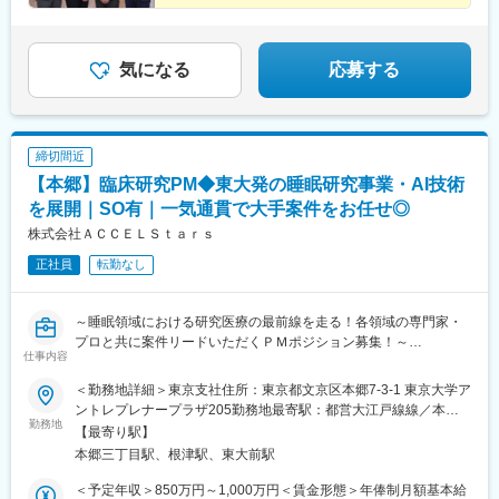
の事業部を決定。あなたの適性や能力を活かせる適切な部署でご
活躍いただきます。※入社後のキャリアチェンジも可能です。気に
なる点はご相談ください。☆引越し手当支給・借り上げ社宅提供
気になる
応募する
あり（無料）
締切間近
【本郷】臨床研究PM◆東大発の睡眠研究事業・AI技術
を展開｜SO有｜一気通貫で大手案件をお任せ◎
株式会社ＡＣＣＥＬＳｔａｒｓ
正社員
転勤なし
～睡眠領域における研究医療の最前線を走る！各領域の専門家・
プロと共に案件リードいただくＰＭポジション募集！～
仕事内容
■会社概要
＜勤務地詳細＞東京支社住所：東京都文京区本郷7-3-1 東京大学ア
株式会社ACCELStarsは、東京大学発のメディカル・スリープテ
ントレプレナープラザ205勤務地最寄駅：都営大江戸線線／本郷
ック企業として、睡眠を高精度に計測・解析するウェアラブルデ
勤務地
三丁目駅受動喫煙対策：屋内全面禁煙変更の範囲：会社の定める
【最寄り駅】
バイスとAI解析クラウドを基盤に、医療・研究・ヘルスケア領域
事業所（リモートワーク含む）
本郷三丁目駅、根津駅、東大前駅
の事業を展開しています。研究領域では、睡眠測定に特化したデ
バイスや解析クラウドを用い、研究計画～測定～解析までをワン
＜予定年収＞850万円～1,000万円＜賃金形態＞年俸制月額基本給