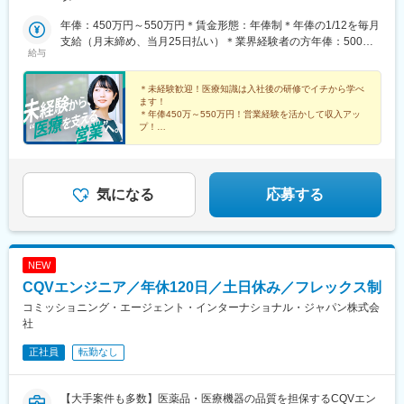
州：福岡県・佐賀県・長崎県・熊本県・大分県・宮崎県・鹿児島
県【東京本社】東京都豊島区西池袋3-27-12 池袋ウェストパーク
年俸：450万円～550万円＊賃金形態：年俸制＊年俸の1/12を毎月
ビル＊各線「池袋駅」西口より徒歩5分【大阪オフィス】大阪府大
支給（月末締め、当月25日払い）＊業界経験者の方年俸：500万
給与
阪市西区靭本町1-11-7 信濃橋三井ビルディング2F＊Osaka Metro
円～680万円
各線「本町駅」より徒歩1分【福岡オフィス】福岡県福岡市博多区
博多駅前2-19-24 大博センタービル6F＊JR・福岡市地下鉄各線
＊未経験歓迎！医療知識は入社後の研修でイチから学べ
ます！
「博多駅」より徒歩5分
＊年俸450万～550万円！営業経験を活かして収入アッ
プ！
＊年間休日120日以上／土日祝休み／手当＆福利厚生充
実
＊有給取得率76.9％・育休復帰率95％など働きやすい環
境♪
気になる
応募する
NEW
CQVエンジニア／年休120日／土日休み／フレックス制
コミッショニング・エージェント・インターナショナル・ジャパン株式会
社
正社員
転勤なし
【大手案件も多数】医薬品・医療機器の品質を担保するCQVエン