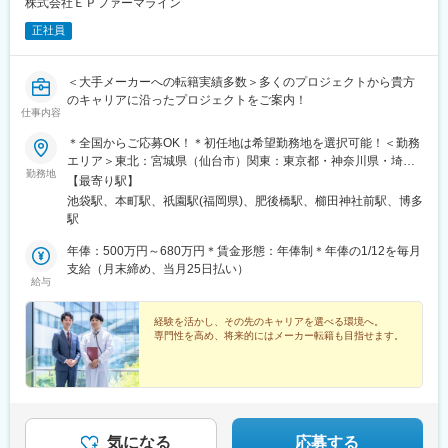
株式会社ＥＰファーマライン
正社員
＜大手メーカーへの転籍実績多数＞多くのプロジェクトから貴方
のキャリアに沿ったプロジェクトをご案内！
仕事内容
＊全国からご応募OK！＊初任地は希望勤務地を選択可能！＜勤務
エリア＞東北：宮城県（仙台市）関東：東京都・神奈川県・埼玉
勤務地
県・千葉県・栃木県・群馬県東海：愛知県・静岡県・岐阜県信
【最寄り駅】
越：長野県（松本市）北陸：石川県（金沢市）関西：大阪府・兵
池袋駅、本町駅、祇園駅(福岡県)、肥後橋駅、櫛田神社前駅、博多
庫県中国：広島県四国：香川県（高松市）・愛媛県（松山市）九
駅
州：福岡県・佐賀県・長崎県・熊本県・大分県・宮崎県・鹿児島
県【東京本社】東京都豊島区西池袋3-27-12 池袋ウェストパーク
年俸：500万円～680万円＊賃金形態：年俸制＊年俸の1/12を毎月
ビル＊各線「池袋駅」西口より徒歩5分【大阪オフィス】大阪府大
支給（月末締め、当月25日払い）
給与
阪市西区靭本町1-11-7 信濃橋三井ビルディング2F＊Osaka Metro
各線「本町駅」より徒歩1分【福岡オフィス】福岡県福岡市博多区
博多駅前2-19-24 大博センタービル6F＊JR・福岡市地下鉄各線
経験を活かし、その先のキャリアを選べる環境へ。
専門性を高め、将来的にはメーカー転籍も目指せます。
「博多駅」より徒歩5分
気になる
応募する