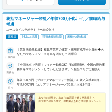
統括マネージャー候補／年収700万円以上可／前職給与
考慮
ユースタイルラボラトリー株式会社
正社員
5名以上採用
職種未経験歓迎
業種未経験歓迎
【業界未経験歓迎】複数事業所の運営・採用育成等をお任せ◆あ
なたのマネジメントスキルを活かして活躍◎
仕事内容
【全国拠点で活躍！マイカー勤務OK】養成期間後、全国の複数事
務所をマネジメントしていただきます。＼担当エリアは相談可
勤務地
能！／近隣エリアまたは全国から好きなエリアを相談できます！
《養成期間中の勤務地》現在は東京、横浜、埼玉、福岡の事業所
年収800万円（ブロックマネージャー候補／39歳／入社4年目）
で行っていますが、ご希望に合わせて、お住まいのエリアで行う
年収700万円（エリアマネージャー／36歳／入社2年目）
ことも可能です。また社宅の利用もできますので、ご面接時にお
給与
気軽にご相談ください。《養成期間後の勤務地》全国47都道府県
が対象※現在お住まいの地域又はジェネラルマネージャーと相談の
あなたの経験を、次は“社会課題を解く事業運営”へ
上決定《配属事業部について》障害福祉事業では「重度訪問介
拡大中の成長企業で、複数拠点を動かす統括ポジション
護」と「グループホーム」、高齢者事業では「訪問介護事業」を
展開しています。配属に関しては、適性や条件等に応じて、配属