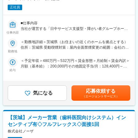
正社員
■仕事内容
当社が運営する「日中サービス支援型・障がい者グループホー
仕事内容
ム」にて、複数施設（3～5拠点）の運営・マネジメントをお任せ
します。
＜勤務地詳細＞茨城県（お住まいの近くのホームを拠点とする）
現場業務ではなく、施設長の支援・育成に特化したマネジメント
住所：茨城県 受動喫煙対策：屋内全面禁煙変更の範囲：会社の定
ポジションです。
勤務地
める事業所
＜予定年収＞480万円～532万円＜賃金形態＞月給制＜賃金内訳＞
■業務詳細
月額（基本給）：200,000円その他固定手当/月：128,400円～
◎マネジメント業務（メイン／約8～9割）
給与
164,400円固定残業手当/月：71,600円～79,500円（固定残業時間
・各施設の責任者（施設長）のマネジメント
30時間0分/月）超過した時間外労働の残業手当は追加支給＜月給
・スタッフ採用（面接・入社フォロー／月2～3名程度）
＞400,000円～443,900円（一律手当を含む）＜昇給有無＞有＜残
・人材育成・定着フォロー
業手当＞有＜給与補足＞◆賞与：無◆昇給：年1回（3月）※個人
・利用者・スタッフに関するトラブル対応
応募依頼する
気になる
の評価に応じて昇降給の場合あり賃金はあくまでも目安の金額で
・売上・稼働率の管理
（エージェントサービス）
あり、選考を通じて上下する可能性があります。月給(月額)は固定
・新規施設の立ち上げ支援
手当を含めた表記です。
■担当規模
【茨城】メーカー営業（歯科医院向けシステム）イン
・担当施設数：3～5施設
・マネジメント対象：各施設長
センティブ有◇フルフレックス◇面接1回
株式会社ノーザ
■ポジションの魅力