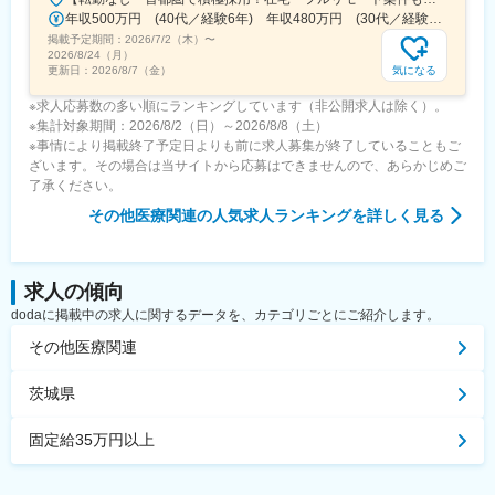
研究所での経験、CMC薬事の経験者が多いです。
年収500万円 (40代／経験6年) 年収480万円 (30代／経験4年)
掲載予定期間：
2026/7/2（木）
〜
変更の範囲：会社の定める業務
2026/8/24（月）
気になる
更新日：
2026/8/7（金）
※求人応募数の多い順にランキングしています（非公開求人は除く）。
※集計対象期間：2026/8/2（日）～2026/8/8（土）
※事情により掲載終了予定日よりも前に求人募集が終了していることもご
ざいます。その場合は当サイトから応募はできませんので、あらかじめご
了承ください。
その他医療関連
の人気求人ランキングを詳しく見る
求人の傾向
dodaに掲載中の求人に関するデータを、カテゴリごとにご紹介します。
その他医療関連
茨城県
固定給35万円以上