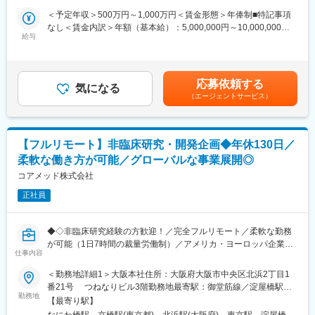
＜予定年収＞500万円～1,000万円＜賃金形態＞年俸制■特記事項
■主な業務内容
・クライアントの基本戦略を踏まえた薬事戦略の立案
なし＜賃金内訳＞年額（基本給）：5,000,000円～10,000,000円
●臨床研究支援
・日米欧（MHLW／PMDA・FDA・EMA）を横断したグローバル
給与
＜月額＞416,666円～833,333円（12分割）＜昇給有無＞有＜残業
・案件管理：商談、見積作成、クロージング、契約書締結、社内
薬事戦略の企画
手当＞無＜給与補足＞※前職でのご経験・年収を考慮の上決定致し
リソース手配、請求管理
・各種試験成績・申請資料の評価・分析
ます。■年収構成：年俸制となります。賃金はあくまでも目安の金
・PM業務：研究計画作成支援、リクルーティング、オペレーショ
・三極規制当局との事前相談を含むリエゾン業務および規制動向
額であり、選考を通じて上下する可能性があります。月給(月額)は
ン設計・実行、問い合わせ対応、データ管理、解析計画、解析実
応募依頼する
の調査・分析・アドバイス
気になる
固定手当を含めた表記です。
行
（エージェントサービス）
・新薬ライセンス導入時のデューデリジェンス対応
●PSG解析AI／解析クラウド導入支援
・承認取得に向けた各種申請業務、ガイダンス面談、規制対応全
・マーケティング計画に基づく導入提案（問い合わせ対応中心）
般
・テストデータでの精度検証・チューニング、顧客QA
・クロージング、契約書締結、請求管理
【フルリモート】非臨床研究・開発企画◆年休130日／
■業務の特徴：
●マネージャー候補として
柔軟な働き方が可能／グローバルな事業展開◎
・プロジェクトは個人で完結させるのではなく、社内メンバーと
・進行状況・品質のレビュー、プロセスの標準化
連携しながら分担して推進しています。
コアメッド株式会社
・取締役と連携した案件全体の進捗・優先順位設計
・国内外の規制当局と関わりながら、国際基準での薬事戦略に携
正社員
われる環境です。
変更の範囲：会社の定める業務
■教育体制：
◆◇非臨床研究経験の方歓迎！／完全フルリモート／柔軟な勤務
通常医薬品メーカー出身が会員である関西医薬協会に、当社は会
が可能（1日7時間の裁量労働制）／アメリカ・ヨーロッパ企業と
員として登録しています。業界関連のセミナーにも参加すること
仕事内容
事業展開／医薬品の薬事戦略・開発戦略のコンサルティング会社
ができ、メーカーと同じレベルの業界知識とマーケット感をアッ
◆◇
＜勤務地詳細1＞大阪本社住所：大阪府大阪市中央区北浜2丁目1
プデートできる環境です。
番21号 つねなりビル3階勤務地最寄駅：御堂筋線／淀屋橋駅受
■仕事内容：
勤務地
動喫煙対策：屋内全面禁煙＜勤務地詳細2＞東京支社住所：東京都
■働き方：
【最寄り駅】
承認申請・取得に向けた非（前）臨床開発戦略の構築・評価・分
千代田区丸の内1-11-1 パシフィックセンチュリープレイス丸の内
◎完全在宅勤務のため、拠点（東京・大阪）の近くにお住まいで