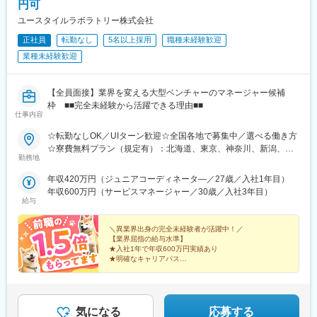
円可
顧客フォローと信頼関係構築に専念できる体制
ユースタイルラボラトリー株式会社
■サービスの強み
正社員
転勤なし
5名以上採用
職種未経験歓迎
・歯科医院ごとの課題に合わせたカスタマイズ提案が可能
業種未経験歓迎
・営業・インストラクター・システムサービスの分業体制で高品
質なサポートを実現
【全員面接】業界を変える大型ベンチャーのマネージャー候補
■入社後のフォロー
枠 ■■完全未経験から活躍できる理由■■
・入社後約1ヶ月：医療業界・製品知識の座学研修
仕事内容
・その後：OJTとして営業同行・ロールプレイングを実施（目安2
～3ヶ月）
☆転勤なしOK／UIターン歓迎☆全国各地で募集中／選べる働き方
※社員同士の距離が近く、相談しやすい環境です。
☆寮費無料プラン（規定有）：北海道、東京、神奈川、新潟、三
勤務地
未経験の方でも、段階的に独り立ちできる育成体制を整えていま
重、滋賀、沖縄☆マイカー通勤手当有【1／地元マネージャーコー
す。
ス】◇地元採用・転勤なし可■東北／北海道、青森、岩手、宮城、
年収420万円（ジュニアコーディネータ―／27歳／入社1年目）
山形、福島■関東甲信越／茨城、栃木、群馬、埼玉、千葉、東京、
年収600万円（サービスマネージャー／30歳／入社3年目）
■働き方
神奈川、新潟、富山、山梨、長野■東海／岐阜、静岡、愛知、三重
給与
・残業月30時間（みなし残業なし）
■関西／滋賀、京都、大阪、兵庫、奈良、和歌山■中国・四国／岡
・フルフレックス制（コアタイムなし）
山、広島、山口、徳島、香川、愛媛、高知■九州／福岡、佐賀、長
＼異業界出身の完全未経験者が活躍中！／
・平均有給休暇取得日数：12.1日（取得率68.5％／2025年度実
崎、熊本、大分、宮崎、鹿児島、沖縄☆江戸川・川崎・湘南・川
【業界屈指の給与水準】
績）
★入社1年で年収600万円実績あり
越・香川・徳島・青森・多摩川にて新規オープン★別事業へのキ
★明確なキャリアパス
・男女育児休暇取得実績あり
ャリアチェンジによる昇格可能☆ページ下部「勤務地の一例」も
★介護経験ゼロからマネージャー輩出
ご参照ください【2／全国マネージャーコース】◆全国募集／引越
★資格取得費用は会社負担
■安心感のある報酬・評価制度
し手当・社宅◆入社半年の養成期間中は東京・神奈川・埼玉／所
★完全週休2日／転勤なし・UIターン可
・インセンティブ制度
在地はHP参照⇒養成期間後の勤務地は現在お住まいの地域又はジ
気になる
応募する
・賞与年3回支給
ェネラルマネージャーと相談の上決定◆引越し手当支給・家賃無