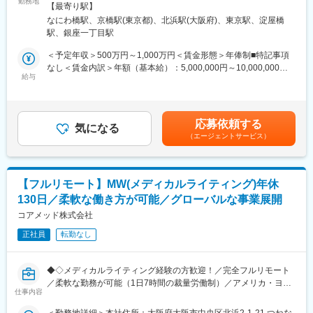
■仕事内容：
勤務地
動喫煙対策：屋内全面禁煙＜勤務地詳細2＞東京支社住所：東京都
◎完全在宅勤務のため、拠点（東京・大阪）の近くにお住まいで
【最寄り駅】
新薬開発における開発戦略および開発企画の立案・評価・助言を
千代田区丸の内1-11-1 パシフィックセンチュリープレイス丸の内
なくてもご就業いただけます。
なにわ橋駅、京橋駅(東京都)、北浜駅(大阪府)、東京駅、淀屋橋
中心とした、コンサルティング業務をお任せします。
13階 受動喫煙対策：屋内全面禁煙変更の範囲：無
◎お昼休みの時間帯も自由なので、例えばお子様がおられる方の
駅、銀座一丁目駅
臨床開発の上流工程から関与し、プロジェクトの成功に向けた戦
場合、お子様の通院やご都合に合わせて業務時間を調整できま
略策定を支援するポジションです。
＜予定年収＞500万円～1,000万円＜賃金形態＞年俸制■特記事項
す。
なし＜賃金内訳＞年額（基本給）：5,000,000円～10,000,000円
（自分の業務が終わるよう業務管理を行う必要はありますが、裁
・各開発フェーズ（Phase I／II／III）における治験プロトコールの
給与
＜月額＞416,666円～833,333円（12分割）＜昇給有無＞有＜残業
量の大きい働き方ができます）
立案・評価分析・助言
手当＞無＜給与補足＞※前職でのご経験・年収に応じて年収は考慮
※現在、関東関西のほか、九州、中部、東北、海外在住の方もいま
・各種申請対応および治験相談の実施・支援
いたします。■年収構成：年俸制となります。賃金はあくまでも目
す。
・規制当局（PMDA等）との面談対応・折衝への参画
安の金額であり、選考を通じて上下する可能性があります。月給
・会議や打ち合わせで必要な時は大阪・東京等へ出張（宿泊も伴
応募依頼する
・治験相談戦略の立案および関連資料の作成
気になる
(月額)は固定手当を含めた表記です。
います）が発生します。
（エージェントサービス）
※国内出張の頻度は1~3回/年です。（海外出張はほとんどありませ
■業務の特徴：
ん。）
・プロジェクトは個人で完結させるのではなく、社内メンバーと
連携しながら分担して推進します。
■ワークライフバランス：
【フルリモート】MW(メディカルライティング)年休
・戦略立案から規制対応まで一貫して関わることで、臨床開発全
同社は、個人が最大限に能力を発揮できるよう働きやすい環境作
130日／柔軟な働き方が可能／グローバルな事業展開
体を俯瞰した視点を身につけることが可能です。
りに注力しております。男女問わず在宅勤務が可能です。また、
コアメッド株式会社
女性社員も多く、産休・育休取得実績も豊富で9割以上の復職率を
■教育体制：
誇っており、長期就業が可能な環境・福利厚生が整っています。
正社員
転勤なし
通常医薬品メーカー出身が会員である関西医薬協会に、当社は会
員として登録しています。業界関連のセミナーにも参加すること
変更の範囲：会社の定める業務
ができ、メーカーと同じレベルの業界知識とマーケット感をアッ
◆◇メディカルライティング経験の方歓迎！／完全フルリモート
プデートできる環境です。
／柔軟な勤務が可能（1日7時間の裁量労働制）／アメリカ・ヨー
仕事内容
ロッパ企業と事業展開／医薬品の薬事戦略・開発戦略のコンサル
■働き方：
ティング会社◆◇