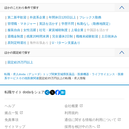
ほかのこだわり条件で探す
第二新卒歓迎
外資系企業
年間休日120日以上
フレックス勤務
管理職・マネジャー
英語を活かす
学歴不問
転勤なし（勤務地限定）
服装自由
女性活躍
社宅・家賃補助制度
上場企業
中国語を活かす
退職金制度
残業20時間未満
完全週休2日制
職種未経験歓迎
土日祝休み
原則定時退社
海外出張あり
U・Iターン支援あり
ほかの固定給で探す
固定給25万円以上
転職・求人doda（デューダ）トップ
関東
茨城県
医薬品・医療機器・ライフサイエンス・医療
系サービス
その他医療関連
固定給35万円以上の転職・求人情報
転職サイト dodaをシェア
ヘルプ
会社概要
拠点一覧
利用規約
免責事項
通信に関する情報の利用について
サイトマップ
採用を検討中の方へ