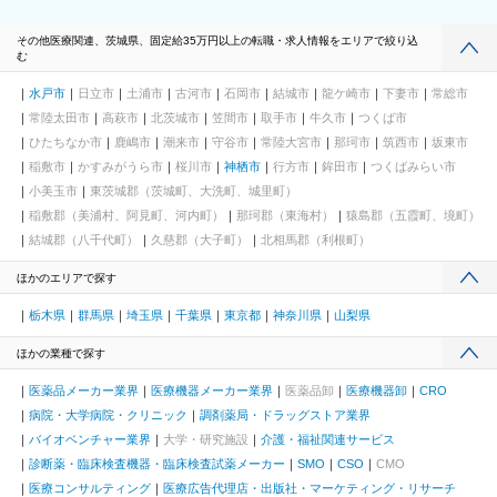
その他医療関連、茨城県、固定給35万円以上の転職・求人情報をエリアで絞り込
む
水戸市
日立市
土浦市
古河市
石岡市
結城市
龍ケ崎市
下妻市
常総市
常陸太田市
高萩市
北茨城市
笠間市
取手市
牛久市
つくば市
ひたちなか市
鹿嶋市
潮来市
守谷市
常陸大宮市
那珂市
筑西市
坂東市
稲敷市
かすみがうら市
桜川市
神栖市
行方市
鉾田市
つくばみらい市
小美玉市
東茨城郡（茨城町、大洗町、城里町）
稲敷郡（美浦村、阿見町、河内町）
那珂郡（東海村）
猿島郡（五霞町、境町）
結城郡（八千代町）
久慈郡（大子町）
北相馬郡（利根町）
ほかのエリアで探す
栃木県
群馬県
埼玉県
千葉県
東京都
神奈川県
山梨県
ほかの業種で探す
医薬品メーカー業界
医療機器メーカー業界
医薬品卸
医療機器卸
CRO
病院・大学病院・クリニック
調剤薬局・ドラッグストア業界
バイオベンチャー業界
大学・研究施設
介護・福祉関連サービス
診断薬・臨床検査機器・臨床検査試薬メーカー
SMO
CSO
CMO
医療コンサルティング
医療広告代理店・出版社・マーケティング・リサーチ