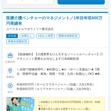
・残業代100％支給
料の借り上げ社宅提供☆早期キャリアアップしたい方に最適なポ
・通勤手当全額支給
ジション
・平均3.7％の定期昇給実績
成果とプロセスの両面が評価され、安定した年収アップを目指せ
医療介護ベンチャーのマネジメント／1年目年収600万
ます。
円実績有
ユースタイルラボラトリー株式会社
■会社
1979年創業。歯科医療情報システムの研究開発から販売、導入・
正社員
転勤なし
5名以上採用
職種未経験歓迎
保守までを一貫して手掛けるソフトウェアメーカーです。
業種未経験歓迎
全国約6.7万件の歯科医院を対象とした、安定性と成長性のあるマ
ーケットで活躍できます。
【面接確約】【介護業界をけん引するソーシャルベンチャー】◎
変更の範囲：会社の定める業務
マネジメント業務をお任せします◎未経験歓迎
仕事内容
＼全国で積極採用中／★転勤なし★U・Iターン支援あり★【東
北・関東甲信越・東海・関西・中国・九州／転勤なしOK】■東北
勤務地
／北海道、青森、岩手、宮城、山形、福島■関東甲信越／茨城、栃
木、群馬、埼玉、千葉、東京、神奈川、新潟、富山、山梨、長野■
年収600万円（サービスマネージャー／28歳／入社1年目）
東海／岐阜、静岡、愛知、三重■関西／滋賀、京都、大阪、兵庫、
年収800万円（エリアマネージャー／31歳／入社3年目）
奈良、和歌山■中国・四国／岡山、広島、山口、徳島、香川、愛
給与
媛、高知■九州／福岡、佐賀、長崎、熊本、大分、宮崎、鹿児島、
沖縄★【エリア勤務希望・移住希望の方優遇】：サポート制度も
＼未経験から1年目年収600万円実績有！完休2日・転勤
充実していますので、現在のお住まいに関わらずご希望をお知ら
なし！／
◆需要が高まり続ける業界でマネジメント職に
せください！☆『寮費無料プラン』あり（規定有）：下記勤務地