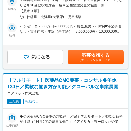
＜勤務地詳細＞本社住所：大阪府大阪市中央区北浜2-1-21 つねな
◎完全在宅勤務のため、拠点（東京・大阪）の近くにお住まいで
りビル3F受動喫煙対策：屋内全面禁煙変更の範囲：無
なくてもご就業いただけます。
■業務概要：
勤務地
◎お昼休みの時間帯も自由なので、例えばお子様がおられる方の
【最寄り駅】
治験相談用資料や試験総括報告書、承認申請資料（CTDなど）の
場合、お子様の通院やご都合に合わせて業務時間を調整できま
なにわ橋駅、北浜駅(大阪府)、淀屋橋駅
作成を中心に、医薬品開発における各種ドキュメント作成業務
す。
（英語・日本語）をお任せします。
＜予定年収＞500万円～1,000万円＜賃金形態＞年俸制■特記事項
（自分の業務が終わるよう業務管理を行う必要はありますが、裁
なし＜賃金内訳＞年額（基本給）：5,000,000円～10,000,000円
量の大きい働き方ができます）
■業務の内容：
給与
＜月額＞416,666円～833,333円（12分割）＜昇給有無＞有＜残業
※現在、関東関西のほか、九州、中部、東北、海外在住の方もいま
具体的には、以下のような申請・報告関連資料の作成をご担当い
手当＞無＜給与補足＞※前職でのご経験・年収に応じて年収は考慮
す。
ただきます。
いたします。■年収構成：年俸制となります。賃金はあくまでも目
・会議や打ち合わせで必要な時は大阪・東京等へ出張（宿泊も伴
・オーファンドラッグ指定申請資料
安の金額であり、選考を通じて上下する可能性があります。月給
います）が発生します。
応募依頼する
・日本を含む各国規制当局への治験実施計画届（IND等）および
気になる
(月額)は固定手当を含めた表記です。
※国内出張の頻度は1~3回/年です。（海外出張はほとんどありませ
（エージェントサービス）
申請資料
ん。）
・各国規制当局とのガイダンスミーティングに向けた治験相談用
資料
■ワークライフバランス：
・国際名・一般的名称に関する申請資料
同社は、個人が最大限に能力を発揮できるよう働きやすい環境作
【フルリモート】医薬品CMC薬事・コンサル◆年休
・承認申請書（CTDを含む）
りに注力しております。男女問わず在宅勤務が可能です。また、
130日／柔軟な働き方が可能／グローバルな事業展開
・試験総括報告書（CSR） など
女性社員も多く、産休・育休取得実績も豊富で9割以上の復職率を
コアメッド株式会社
誇っており、長期就業が可能な環境・福利厚生が整っています。
■業務の特徴
正社員
転勤なし
・プロジェクトは個人単独ではなく、社内メンバーと連携しなが
変更の範囲：会社の定める業務
ら分担して推進しています。
・治験～承認申請まで幅広いフェーズに関わることで、医薬品開
◆◇医薬品CMC薬事の方歓迎！／完全フルリモート／柔軟な勤務
発全体を俯瞰できる経験を積むことができます。
が可能（1日7時間の裁量労働制）／アメリカ・ヨーロッパ企業と
仕事内容
事業展開／医薬品の薬事戦略・開発戦略のコンサルティング会社
■教育体制：