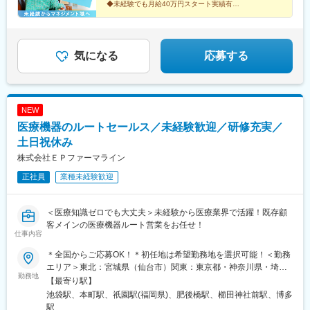
◆未経験でも月給40万円スタート実績有
希望・移住希望の方はお気軽にご相談ください！※【北海道】【東
◆30～40代の女性マネジャー多数活躍中
京都】【神奈川県】【新潟県】【三重県】【滋賀県】【沖縄県】
◆会社負担で資格取得可能
での勤務の場合★全国のご希望勤務地へU・Iターン可能・初期費
◆株式上場を目指す急成長ベンチャー
用会社負担等の移住支援あり（規定有）・U・Iターン転勤希望者
気になる
応募する
への1年間の支援あり（規定有）★江戸川・川崎・湘南・川越・香
川・徳島・青森にて新規事業所オープン！
NEW
医療機器のルートセールス／未経験歓迎／研修充実／
土日祝休み
株式会社ＥＰファーマライン
正社員
業種未経験歓迎
＜医療知識ゼロでも大丈夫＞未経験から医療業界で活躍！既存顧
客メインの医療機器ルート営業をお任せ！
仕事内容
＊全国からご応募OK！＊初任地は希望勤務地を選択可能！＜勤務
エリア＞東北：宮城県（仙台市）関東：東京都・神奈川県・埼玉
勤務地
県・千葉県・栃木県・群馬県東海：愛知県・静岡県・岐阜県信
【最寄り駅】
越：長野県（松本市）北陸：石川県（金沢市）関西：大阪府・兵
池袋駅、本町駅、祇園駅(福岡県)、肥後橋駅、櫛田神社前駅、博多
庫県中国：広島県四国：香川県（高松市）・愛媛県（松山市）九
駅