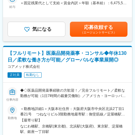
ストップで支援するサービスも提供しています。
＋固定残業代として支給＜賃金内訳＞年額（基本給）：6,475,596
給与
円～7,617,966円固定残業手当/月：168,700円～198,500円（固定
■募集背景
残業時間40時間0分/月）超過した時間外労働の残業手当は追加支
これまで取締役が巻き取っていた研究プロジェクトPM機能を、専
給＜月額＞708,333円～833,330円（12分割）（一律手当を含む）
任のPMとして引き継ぎ、体制強化したいと考えております。
＜昇給有無＞有＜残業手当＞有＜給与補足＞給与改定：年1回スト
応募依頼する
気になる
ックオプション付与：都度（昨年実績 有）賃金はあくまでも目
（エージェントサービス）
■ポジション概要
安の金額であり、選考を通じて上下する可能性があります。月給
製薬企業・ヘルスケア企業・アカデミア（大学病院・医療機関）
(月額)は固定手当を含めた表記です。
と協働する研究プロジェクトのPMとして、案件化～計画策定～運
用設計～問い合わせ対応～データ管理～解析実行～クロージング
【フルリモート】医薬品開発薬事・コンサル◆年休130
（契約/請求）までを一気通貫で推進いただきます。
日／柔軟な働き方が可能／グローバルな事業展開◎
本ポジションは「研究者」ではなく、
コアメッド株式会社
・社内（データサイエンス／開発／オペレーション）
正社員
転勤なし
・社外（製薬・医療機関・KOL・CRO等）
を巻き込み、デジタルも活用しながらプロジェクトを前に進める
推進役です。
◆◇医薬品開発薬事経験の方歓迎！／完全フルリモート／柔軟な
勤務が可能（1日7時間の裁量労働制）／アメリカ・ヨーロッパ企
■担当プロジェクト例
仕事内容
業と事業展開／医薬品の薬事戦略・開発戦略のコンサルティング
・製薬・ヘルスケア企業の研究案件
会社◆◇
＜勤務地詳細1＞大阪本社住所：大阪府大阪市中央区北浜2丁目1
・大学研究室・医療機関と連携した臨床研究支援
番21号 つねなりビル3階勤務地最寄駅：御堂筋線／淀屋橋駅受
※案件は紹介・問い合わせ起点が中心で、アウトバウンドで「取っ
■業務内容：
勤務地
動喫煙対策：屋内全面禁煙＜勤務地詳細2＞東京支社住所：東京都
てくる」よりも、引き受けた案件を“成功させる推進”が重要
【最寄り駅】
医薬品開発における薬事戦略の立案・評価・助言を中心としたコ
千代田区丸の内1-11-1 パシフィックセンチュリープレイス丸の内
※1人あたり同時並行：2～3案件程度
なにわ橋駅、京橋駅(東京都)、北浜駅(大阪府)、東京駅、淀屋橋
ンサルティング業務をお任せします。承認取得に向けた最適な戦
13階 受動喫煙対策：屋内全面禁煙変更の範囲：無
※期間：数ヶ月～半年（案件による）
駅、銀座一丁目駅
略を設計する上流ポジションです。