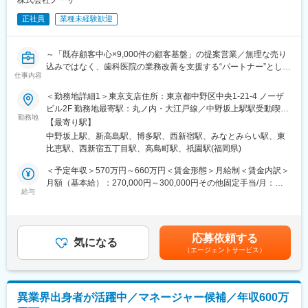
株式会社ノーザ
■当社について：
■競合優位性：
1979年に歯科用レセプトシステムのソフトウェアメーカーとして
正社員
業種未経験歓迎
・老舗の受託研究機関として扱う研究の幅が広く深いことが業界
創業。同社製品の研究開発から販売・保守、導入サポートまでを
内でも認知されています。各種学会での論文発表件数は業界トッ
一貫して手掛ける歯科医療情報システムの総合ソフトウェアメー
プクラスです。
カーです。全国の歯科医院数は約67,089件です（厚生労働省 医療
～「既存顧客中心×9,000件の顧客基盤」の提案営業／無理な売り
・平均勤続年数は16年以上と長く、安定的な組織運営を行ってい
施設動態調査 2023年11月末概数）。大きなマーケットでご活躍
込みではなく、歯科医院の業務改善を支援する“パートナー”として
ます。このことから各研究知見がきちんと蓄積・引き継がれ、研
仕事内容
いただけます。
伴走し、長期的な信頼関係を築くメーカー営業～
究機関としての質を高めています。
賞与年3回・インセンティブ・残業代1分単位支給など、風通しの
＜勤務地詳細1＞東京支店住所：東京都中野区中央1-21-4 ノーザ
変更の範囲：会社の定める業務
良い社風のもと、安心して長く働ける環境が整っています。
ビル2F 勤務地最寄駅：丸ノ内・大江戸線／中野坂上駅駅受動喫煙
■ポジションの魅力：
勤務地
対策：屋内全面禁煙＜勤務地詳細2＞神奈川支店住所：神奈川県横
・業界トップクラスの幅広い試験種の実績があり、研究者として
【最寄り駅】
■仕事内容
浜市西区みなとみらい4-6-5 リーフみなとみらい 2F勤務地最寄
高い知識／スキルを獲得できます。
中野坂上駅、新高島駅、博多駅、西新宿駅、みなとみらい駅、東
医療現場のDXを支える仕事です。
駅：みなとみらい線線／みなとみらい駅駅受動喫煙対策：屋内全
・ご入社頂く方には試験責任者（もしくは候補者）として当社の
比恵駅、西新宿五丁目駅、高島町駅、祇園駅(福岡県)
販売代理店や既存取引のある歯科医院を中心に、自社製品である
面禁煙＜勤務地詳細3＞福岡支店住所：福岡県福岡市博多区博多駅
新たな顧客からの受託試験をお任せしたいと思っております。困
歯科向け医療用システム（電子カルテ・会計・予約管理等）の提
東3-1-1 ZENNO筑紫通ビル 8F勤務地最寄駅：JR／地下鉄福岡空
＜予定年収＞570万円～660万円＜賃金形態＞月給制＜賃金内訳＞
難もあると思いますが、お客様との関係性構築にはやりがいがあ
案営業をお任せします。
港線／博多駅駅受動喫煙対策：屋内全面禁煙変更の範囲：会社の
月額（基本給）：270,000円～300,000円その他固定手当/月：
り、ご経験を是非当社で活用頂きたく思っております。
※新規開拓は、既存取引先や代理店からの紹介が中心／飛び込み営
給与
定める事業所
80,000円～100,000円＜月給＞350,000円～400,000円＜昇給有無
・コミュニケーションの良い職場です。新しく入社頂く方も丁寧
業なし
＞有＜残業手当＞有＜給与補足＞昇給/年1回（4月）、賞与/年3回
に馴染んで頂くサポートが受けられます。20～50代まで幅広い年
（7月、12月、決算賞与4月）※ご経験やスキルに応じて当社規定
代層の社員が活躍しています。
■具体的な業務内容
を基に判断致します※残業代は100％支給、みなし残業の設定はあ
・状況により在宅勤務も行うことが出来るポジションです。
応募依頼する
・販売代理店への定期訪問・関係構築、新規顧客情報の獲得
気になる
りません【その他手当】■インセンティブ手当 ■時間外手当 ■
・時間外勤務も多くなく（平均8時間程度）、有休取得率も70％
（エージェントサービス）
・歯科医院へのヒアリング、製品提案～契約
直行直帰手当 ■出張手当 ■役職手当 ■職務手当 ■休日出勤手
以上とプライベートと両立し易い職場です。
・医師・歯科衛生士への製品説明、プレゼンテーション
当賃金はあくまでも目安の金額であり、選考を通じて上下する可
・システム導入時の納品対応
能性があります。月給(月額)は固定手当を含めた表記です。
変更の範囲：会社の定める業務
・既存顧客への定期訪問・追加提案
異業界出身者が活躍中／マネージャー候補／年収600万
※導入後の操作説明・サポートはインストラクターが担当。営業は