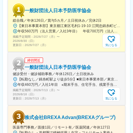
員として登録しています。業界関連のセミナーにも参加すること
ができ、メーカーと同じレベルの業界知識とマーケット感をアッ
変更の範囲：会社の定める業務
一般財団法人日本予防医学協会
プデートできる環境です。
総合職／年休126日／賞与5カ月／土日祝休み／完休2日
■働き方：
【東日本事業本部】東京都江東区毛利1-19-10 江間忠錦糸町ビル※訪問先からの直行直帰が可能です！＜アクセス＞・JR総武線（快速・各駅停車）／東京メトロ半蔵門線 錦糸町駅より徒歩5分・東京メトロ半蔵門線／都営新宿線 住吉駅より徒歩5分※受動喫煙対策:屋内全面禁煙
◎完全在宅勤務のため、拠点（東京・大阪）の近くにお住まいで
年収560万円（法人営業／入社3年目） 年収700万円（法人営業・チームリーダー／入社5年目）
なくてもご就業いただけます。
掲載予定期間：
2026/7/27（月）
〜
◎お昼休みの時間帯も自由なので、例えばお子様がおられる方の
2026/8/30（日）
場合、お子様の通院やご都合に合わせて業務時間を調整できま
気になる
更新日：
2026/7/27（月）
す。
（自分の業務が終わるよう業務管理を行う必要はありますが、裁
締切間近
量の大きい働き方ができます）
※現在、関東関西のほか、九州、中部、東北、海外在住の方もいま
一般財団法人日本予防医学協会
す。
健診受付・健診補助事務／年休126日／土日祝休み
・会議や打ち合わせで必要な時は大阪・東京等へ出張（宿泊も伴
【転勤なし／錦糸町駅より徒歩5分】■東日本事業本部／東京都江東区毛利1-19-10 江間忠錦糸町ビル＜アクセス＞JR総武線（快速）、総武線（各駅停車）「錦糸町駅」南口より徒歩5分東京メトロ半蔵門線「錦糸町駅」B1出口より徒歩5分東京メトロ半蔵門線／都営新宿線「住吉駅」B2出口より徒歩5分※受動喫煙対策あり（オフィス内禁煙）
います）が発生します。
年収460万円／入社1年目 ※期末手当、住宅手当、残業手当（月10時間分）含む
※国内出張の頻度は1~3回/年です。(一部海外出張の場合がござい
掲載予定期間：
2026/7/13（月）
〜
ます。）
2026/8/16（日）
気になる
更新日：
2026/7/13（月）
■組織構成：
CMC担当11名（2名男性、9名女性）
30代～40代で構成されています。
株式会社BREXA Advan(BREXAグループ)
お子様がおられる社員が多く、在宅勤務のため子育てしながらキ
ャリアを築ける環境です。
医薬専門事務／面接1回／リモート有／医薬関連／年休127日
こちらの組織には、内資外資の製薬企業でのCMC業務の経験者や
【転勤なし・首都圏で積極採用！在宅・フルリモート案件も有り！大手・優良企業が中心♪】■本社／大阪市淀川区宮原3-5-36 新大阪トラストタワー19F変更の範囲、上記を除く当社関連勤務地◆プロジェクト先例東京23区内、横浜、大宮、千葉、その他＜配属先最寄り駅の一例＞飯田橋／日本橋／浜松町／信濃町／四ツ谷／池袋／蒲田 など※過去の配属先は勤務地一覧に記載◆POINT！#大手企業など約300社の取引先あり！（製薬メーカー、製薬関連企業、化粧品関連企業、臨床研究センターなど）#最寄り駅から徒歩5～10分圏内の通いやすいオフィス＃在宅勤務・在宅プロジェクト多数＃定時退社基本＆土日祝休み＃安定性抜群の医療業界で事務として活躍＃未経験入社8割×研修センターで手厚くフォロー＃産育休の取得実績100％#転居を伴う転勤なし※受動喫煙対策：オフィス内禁煙