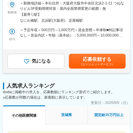
◆◇
＜勤務地詳細＞本社住所：大阪府大阪市中央区北浜2-1-21 つねな
通常医薬品メーカー出身が会員である関西医薬協会に、当社は会
りビル3F受動喫煙対策：屋内全面禁煙変更の範囲：無
員として登録しています。業界関連のセミナーにも参加すること
■仕事内容：
勤務地
ができ、メーカーと同じレベルの業界知識とマーケット感をアッ
【最寄り駅】
医薬品開発における理化学・製造・品質試験分野を中心に、CMC
プデートできる環境です。
なにわ橋駅、北浜駅(大阪府)、淀屋橋駅
領域のコンサルティング業務をお任せします。
新薬承認申請に向けた品質戦略の立案から資料作成・評価まで一
＜予定年収＞500万円～1,000万円＜賃金形態＞年俸制■特記事項
■働き方：
貫して関与し、医薬品開発の品質面を支える中核ポジションで
なし＜賃金内訳＞年額（基本給）：5,000,000円～10,000,000円
◎完全在宅勤務のため、拠点（東京・大阪）の近くにお住まいで
す。
給与
＜月額＞416,666円～833,333円（12分割）＜昇給有無＞有＜残業
なくてもご就業いただけます。
手当＞無＜給与補足＞※前職でのご経験・年収に応じて年収は考慮
◎お昼休みの時間帯も自由なので、例えばお子様がおられる方の
・新薬承認申請に際する品質規定に則した戦略企画・物理化学的
いたします。■年収構成：年俸制となります。賃金はあくまでも目
場合、お子様の通院やご都合に合わせて業務時間を調整できま
性質ならびに製造・品質管理に関する資料の整備・評価・助言・
安の金額であり、選考を通じて上下する可能性があります。月給
す。
応募依頼する
企画の設定
気になる
(月額)は固定手当を含めた表記です。
（自分の業務が終わるよう業務管理を行う必要はありますが、裁
（エージェントサービス）
・試験方法に関する資料の評価・助言
量の大きい働き方ができます）
・安定性試験に関する資料の評価・助言
※現在、関東関西のほか、九州、中部、東北、海外在住の方もいま
・治験薬概要書・治験実施計画書・申請書類（CTD-MODULE3）
す。
などの作成およびその助言
・会議や打ち合わせで必要な時は大阪・東京等へ出張（宿泊も伴
人気求人ランキング
・製造業認定、原薬登録等
います）が発生します。
dodaに掲載中の求人を、応募数順にランキング形式でご紹介します。
※国内出張の頻度は1~3回/年です。（海外出張はほとんどありませ
※応募数が同数の場合は、新着順に表示しています。
※クライアントは欧米製薬会社または外資系製薬会社がほとんどで
ん。）
す。
更新日：
2026/8/9（日）
※プロジェクトは一人で行うのではなく、現社員と共に分担し業務
■ワークライフバランス：
にあたっていただきます。
茨城県
固定給35万円以上
その他医療関連
同社は、個人が最大限に能力を発揮できるよう働きやすい環境作
りに注力しております。男女問わず在宅勤務が可能です。また、
■教育体制：
女性社員も多く、産休・育休取得実績も豊富で9割以上の復職率を
通常医薬品メーカー出身が会員である関西医薬協会に、当社は会
誇っており、長期就業が可能な環境・福利厚生が整っています。