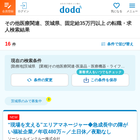
会員登録
ログイン
気になる
メニュー
その他医療関連、茨城県、固定給35万円以上
の転職・求
人検索結果
16
条件で並び替え
件
現在の検索条件
[勤務地]茨城県 [業種]その他医療関連-医薬品・医療機器・ライフサイエンス・医療系サービス [詳細条件](待遇・福利厚生)固定給35万円以上
新着求人をいつでもチェック
条件の変更
この条件を保存
茨城県
のみで募集中
NEW
“現場を支える”エリアマネージャー◆急成長中の障が
い福祉企業／年収480万～／土日休／夜勤なし
ソーシャルインクルー株式会社