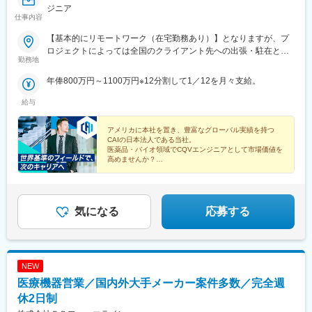
ジニア
仕事内容
【基本的にリモートワーク（在宅勤務あり）】となりますが、プ
ロジェクトによっては全国のクライアント先への出張・駐在とな
勤務地
ります。※配属となるプロジェクトについては、スキルや経験を考
慮の上決定いたします。
年俸800万円～1100万円※12分割して1／12を月々支給。
給与
アメリカに本社を置き、豊富なグローバル実績を持つ
CAIの日本法人である当社。
医薬品・バイオ領域でCQVエンジニアとして市場価値を
高めませんか？
◎年収800万円以上
◎完全週休2日制
◎グローバル基準の環境
◎トレーニング制度充実
気になる
応募する
NEW
医療機器営業／国内外大手メーカー案件多数／完全週
休2日制