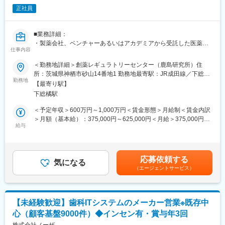
＜担当エリア＞
正社員
事業所ごとに営業エリアが決まっているため、そのエリアの中か
ら配属後に担当エリアを決定します。
■業務詳細：
＜担当製品＞
・製薬会社、ベンチャーあるいはアカデミアから受託した医薬品
・電子カルテ
仕事内容
等の開発において、生体試料（血漿，尿，糞，胆汁など）中の医
・会計システム
薬品代謝物の構造解析業務（抽出方法の確立，測定条件の確立及
＜勤務地詳細＞創薬レギュラトリーセンター（鹿島研究所）住
・予約管理システム 等
び精密質量分析計を用いた構造推定等）
所：茨城県神栖市砂山14番地1 勤務地最寄駅：JR成田線／下総橘
※商品・サービス単価は30万～約300万と、様々な製品がありま
・試験責任者もしくは担当者（試験責任者候補）業務
勤務地
駅受動喫煙対策：敷地内喫煙可能場所あり変更の範囲：会社の定
す。
【最寄り駅】
・生体試料（血漿、尿、糞、胆汁など）からの代謝物抽出方法の
める事業所
下総橘駅
確立および最適化
■入社後のフォロー体制：
・精密質量分析計（HRMS）を用いた測定条件の設定および最適
＜予定年収＞600万円～1,000万円＜賃金形態＞月給制＜賃金内訳
・入社後1ヶ月は座学研修にて、医療業界の基礎知識や自社製品に
化
＞月額（基本給）：375,000円～625,000円＜月給＞375,000円～
ついて学びます。
・MSおよびMS/MSスペクトルを基にした代謝物の構造推定
給与
625,000円＜昇給有無＞有＜残業手当＞有＜給与補足＞■昇給：年
・その後、OJTにて業務を学んでいただきます。独り立ちまで、
・標準品との比較による代謝物の同定（溶出時間やスペクトルの
1回■賞与：年2回（7月、12月）ご経験、スキル、ご希望等を加味
お客様先に訪問する際は先輩社員が同行します。
照合）
し応相談賃金はあくまでも目安の金額であり、選考を通じて上下
・試験データの解析、レポート作成、および信頼性基準に基づく
する可能性があります。月給(月額)は固定手当を含めた表記です。
■働き方：
応募依頼する
記録管理
気になる
・残業30h程度（残業代100％支給・みなし残業ではありません）
（エージェントサービス）
・分析機器の保守管理および運用改善
・フレックス制（コアタイムなし）
└ご自身のスケジュールに合わせて、仕事とプライベートの両立
■組織構成：
がしやすい環境です。
グループリーダー1名、メンバー27名 男性13名、女性15名の組
・有給取得率：71.9%(2024年度実績)
【未経験歓迎】歯科ITシステムのメーカー営業※既存中
織です。
・女性だけでなく男性の育児休暇取得も推進
心（顧客基盤9000件）◆インセン有・賞与年3回
平均年齢46歳となっております。