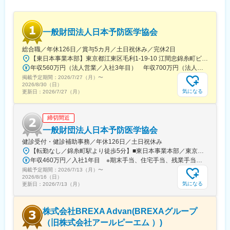
一般財団法人日本予防医学協会
総合職／年休126日／賞与5カ月／土日祝休み／完休2日
【東日本事業本部】東京都江東区毛利1-19-10 江間忠錦糸町ビル※訪問先からの直行直帰が可能です！＜アクセス＞・JR総武線（快速・各駅停車）／東京メトロ半蔵門線 錦糸町駅より徒歩5分・東京メトロ半蔵門線／都営新宿線 住吉駅より徒歩5分※受動喫煙対策:屋内全面禁煙
年収560万円（法人営業／入社3年目） 年収700万円（法人営業・チームリーダー／入社5年目）
掲載予定期間：
2026/7/27（月）
〜
2026/8/30（日）
気になる
更新日：
2026/7/27（月）
締切間近
一般財団法人日本予防医学協会
健診受付・健診補助事務／年休126日／土日祝休み
【転勤なし／錦糸町駅より徒歩5分】■東日本事業本部／東京都江東区毛利1-19-10 江間忠錦糸町ビル＜アクセス＞JR総武線（快速）、総武線（各駅停車）「錦糸町駅」南口より徒歩5分東京メトロ半蔵門線「錦糸町駅」B1出口より徒歩5分東京メトロ半蔵門線／都営新宿線「住吉駅」B2出口より徒歩5分※受動喫煙対策あり（オフィス内禁煙）
年収460万円／入社1年目 ※期末手当、住宅手当、残業手当（月10時間分）含む
掲載予定期間：
2026/7/13（月）
〜
2026/8/16（日）
気になる
更新日：
2026/7/13（月）
株式会社BREXA Advan(BREXAグループ
（旧株式会社アールピーエム ）)