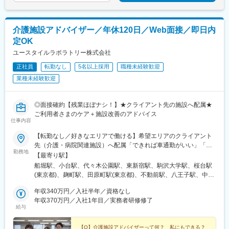
・平均3.7％の定期昇給実績
成果とプロセスの両面が評価され、安定した年収アップを目指せ
ます。
介護施設アドバイザー／年休120日／Web面接／即日内
定OK
■会社
1979年創業。歯科医療情報システムの研究開発から販売、導入・
ユースタイルラボラトリー株式会社
保守までを一貫して手掛けるソフトウェアメーカーです。
正社員
転勤なし
5名以上採用
職種未経験歓迎
全国約6.7万件の歯科医院を対象とした、安定性と成長性のあるマ
ーケットで活躍できます。
業種未経験歓迎
変更の範囲：会社の定める業務
◎面接確約【残業ほぼナシ！】★クライアント先の施設へ配属★
ご利用者さまのケア＋施設改善のアドバイス
仕事内容
【転勤なし／好きなエリアで働ける】希望エリアのクライアント
先（介護・病院関連施設）へ配属「できれば車通勤がいい」「未
勤務地
経験なので先輩スタッフと一緒に働きたい」等ご相談ください！
【最寄り駅】
━━【配属エリア】━━＜1＞北海道・東北／北海道、岩手※、宮
船堀駅、小台駅、代々木公園駅、東新宿駅、駒沢大学駅、桜台駅
城、福島＜2＞北関東／茨城、栃木、群馬＜3＞首都圏／東京、神
(東京都)、麹町駅、田原町駅(東京都)、不動前駅、八王子駅、中野
奈川、埼玉、千葉＜4＞甲信越／長野、新潟＜5＞東海／愛知、静
坂上駅、調布駅、蓮根駅、後楽園駅、東久留米駅、苗穂駅、琴似
岡、岐阜＜6＞関西／大阪、京都、兵庫、和歌山、奈良※＜7＞中
年収340万円／入社半年／資格なし
駅(函館本線)、新道東駅、西２８丁目駅、郡山駅(福島県)、愛子
四国／広島※、岡山※＜8＞九州／福岡、熊本※、長崎※、大分※、鹿
年収370万円／入社1年目／実務者研修修了
駅、北仙台駅、泉中央駅、作並駅、境町駅、高崎駅、東武宇都宮
給与
児島※☆各所に契約施設があり、住む場所が変わってもキャリアを
駅、大宮駅(埼玉県)、南与野駅、蒲生駅、花崎駅、行田駅、北本
長期的に築くことができます！（※印のエリアは経験者のみ採用中
駅、和光市駅、岩槻駅、志久駅、戸塚安行駅、久喜駅、浜野駅、
です）☆勤務地住所は一例となります。━━【転居希望者向けの
【Q】介護施設アドバイザーって何？ 私にもできる？