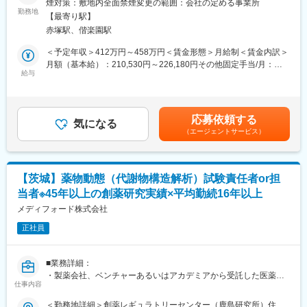
煙対策：敷地内全面禁煙変更の範囲：会社の定める事業所
※商品・サービス単価は30万～約300万と、様々な製品がありま
に、今後も市場成長が期待できます。
勤務地
す。
【最寄り駅】
・約3ヶ月の研修期間あり、営業基礎から業界知識、ロープレ、同
赤塚駅、偕楽園駅
行まで段階的に学べる環境です。
■入社後のフォロー体制：
・在宅医療サービスを通じて、ご利用者様やご家族からの感謝の
＜予定年収＞412万円～458万円＜賃金形態＞月給制＜賃金内訳＞
・入社後1ヶ月は座学研修にて、医療業界の基礎知識や自社製品に
声を実感できるため、「誰かの役に立ちたい」という思いを叶え
月額（基本給）：210,530円～226,180円その他固定手当/月：
ついて学びます。
られます。
給与
20,000円～30,000円固定残業手当/月：64,037円～71,162円（固
・その後、OJTにて業務を学んでいただきます。独り立ちまで、
定残業時間38時間0分/月）超過した時間外労働の残業手当は追加
お客様先に訪問する際は先輩社員が同行します。
■はじめに
支給＜月給＞294,567円～327,342円（一律手当を含む）＜昇給有
「日本の在宅医療事情を明るくする」というビジョンがある当社
無＞有＜残業手当＞有＜給与補足＞■昇給：年1回（7月）■賞与：
■働き方：
応募依頼する
担当として、介護施設やケアマネージャーに対し在宅マッサージ
気になる
年2回（6月、12月）■モデル年収：・入社3年目 主任クラス 年
・残業30h程度（残業代100％支給・みなし残業ではありません）
（エージェントサービス）
サービスを提案します。
収487万円（月給31万×12＋インセン4万＋賞与各1ヵ月）賃金は
・フレックス制（コアタイムなし）
あくまでも目安の金額であり、選考を通じて上下する可能性があ
└ご自身のスケジュールに合わせて、仕事とプライベートの両立
■職務内容
ります。月給(月額)は固定手当を含めた表記です。
がしやすい環境です。
・担当エリア内のケアマネジャーや介護施設への定期訪問・サー
・有給取得率：71.9%(2024年度実績)
【茨城】薬物動態（代謝物構造解析）試験責任者or担
ビス案内
・女性だけでなく男性の育児休暇取得も推進
当者※45年以上の創薬研究実績×平均勤続16年以上
・利用者様のニーズヒアリングと最適なサービスの提案
・信頼獲得による紹介促進と地域ネットワークの構築
メディフォード株式会社
■当社について：
・将来的な事業所のプレイングマネージャー業務（収支管理、ス
1979年に歯科用レセプトシステムのソフトウェアメーカーとして
正社員
タッフ育成）
創業。同社製品の研究開発から販売・保守、導入サポートまでを
・視覚障がいを持つ施術師やドライバー等、多職種連携によるチ
一貫して手掛ける歯科医療情報システムの総合ソフトウェアメー
ーム運営のリード
カーです。全国の歯科医院数は約67,089件です（厚生労働省 医療
■業務詳細：
施設動態調査 2023年11月末概数）。大きなマーケットでご活躍
・製薬会社、ベンチャーあるいはアカデミアから受託した医薬品
■教育体制
仕事内容
いただけます。
等の開発において、生体試料（血漿，尿，糞，胆汁など）中の医
入社後研修（3カ月程）。座学にて営業の基礎知識を学び、営業ロ
薬品代謝物の構造解析業務（抽出方法の確立，測定条件の確立及
＜勤務地詳細＞創薬レギュラトリーセンター（鹿島研究所）住
ープレや商品知識の勉強会等も実施営業同行は先輩社員が行いま