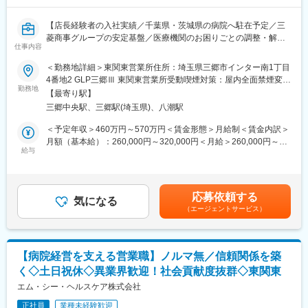
・作業習熟後は、8時00分～17時00分／16時00分～1時00分／23
【店長経験者の入社実績／千葉県・茨城県の病院へ駐在予定／三
時30分～8時30分での交代勤務となります。
菱商事グループの安定基盤／医療機関のお困りごとの調整・解決
また夕勤・夜勤（深夜割増時間帯を含む勤務）を行った場合、深
仕事内容
がミッション】
夜割増時間帯の賃金割増分のほか、別途夕夜勤手当3,000円/1日が
■職務内容：
支給されます。
＜勤務地詳細＞東関東営業所住所：埼玉県三郷市インター南1丁目
当社は、病院経営のパートナーとして、病院で使用する医療材料
※休憩室あり
4番地2 GLP三郷Ⅲ 東関東営業所受動喫煙対策：屋内全面禁煙変更
や医薬品の調達、物品管理や、医療材料費に関する削減の提案を
勤務地
の範囲：会社の定める事業所
【最寄り駅】
行っております。
・夜勤は発生しますが土日はお休みとなります。
三郷中央駅、三郷駅(埼玉県)、八潮駅
本ポジションでは、基本的には顧客となる病院に常駐し、医療現
会社カレンダーによりますが、大型連休・夏季休暇は連休取得が
場の後方支援に必要な業務に取り組んでいただきます。
可能なことが多いです。
＜予定年収＞460万円～570万円＜賃金形態＞月給制＜賃金内訳＞
★営業ポジションですが、ノルマはありません。
月額（基本給）：260,000円～320,000円＜月給＞260,000円～
給与
・前日までにメニューから注文をすると380円でお弁当が食べら
320,000円＜昇給有無＞有＜残業手当＞有＜給与補足＞前職、経
＜具体的な業務内容＞
れます。
験を考慮のうえ決定します。上記年収は残業手当も含んだ金額で
（1）病院内の物流管理（SPD）
す。■賞与：年2回（前年度実績4か月分）■昇給：年1回賃金はあ
・医療材料や医薬品の調達代行
くまでも目安の金額であり、選考を通じて上下する可能性があり
応募依頼する
・医療材料や医薬品の在庫管理
気になる
■組織構成
ます。月給(月額)は固定手当を含めた表記です。
（エージェントサービス）
・スケジュール管理
つくば工場はパートや派遣社員も含め約120名の方が就業してお
・購入した材料を各診療科へ納品、パートさんの管理
ります。
└材料の仕分けや納品作業はパートさんが担当しております。そ
徒歩圏内に第二工場・第三工場もあり、工場間での連携も多くご
のため、パートさんの業務サポートやシフト調整も行います。
ざいます。
【病院経営を支える営業職】ノルマ無／信頼関係を築
各工場には社員食堂も完備されており働きやすい環境です。
く◇土日祝休◇異業界歓迎！社会貢献度抜群◇東関東
※医療材料とは？：注射やガーゼなど病院で使用される材料
配属予定の製造部製造一課は全体で21名の組織で、20代5名、30
エム・シー・ヘルスケア株式会社
代7名と若手も多くご活躍いただいております。
（2）医療製品の購入価格削減
正社員
業種未経験歓迎