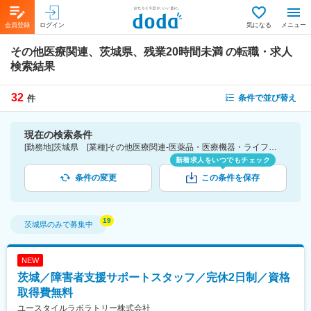
会員登録
ログイン
気になる
メニュー
その他医療関連、茨城県、残業20時間未満
の転職・求人
検索結果
32
条件で並び替え
件
現在の検索条件
[勤務地]茨城県 [業種]その他医療関連-医薬品・医療機器・ライフサイエンス・医療系サービス [詳細条件](休日・働き方)残業20時間未満
新着求人をいつでもチェック
条件の変更
この条件を保存
茨城県
のみで募集中
NEW
茨城／障害者支援サポートスタッフ／完休2日制／資格
取得費無料
ユースタイルラボラトリー株式会社