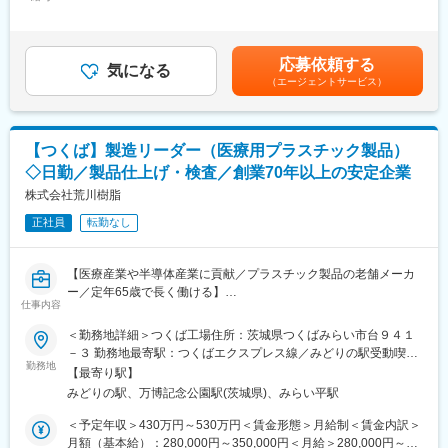
しています。＜賃金内訳＞月額（基本給）：205,000円～290,000
■想定されるキャリアパス
など）の測定
円＜月給＞205,000円～290,000円＜昇給有無＞有＜残業手当＞有
検査技術のスペシャリストや管理職・技術責任者など多様なキャ
・自動分析装置の操作、日常点検、キャリブレーション
＜給与補足＞時間外手当、食事補助手当（夜勤）含む賃金はあく
リアを描けます。
・試薬管理（在庫管理、ロット管理、品質確認）
までも目安の金額であり、選考を通じて上下する可能性がありま
■企業の特徴/魅力
応募依頼する
・精度管理（内部精度管理・外部精度管理への対応）
気になる
す。月給(月額)は固定手当を含めた表記です。
「生命、健康、そして環境」をテーマとし、地域社会に貢献する
（エージェントサービス）
・検査結果の確認・報告、異常値の再検査対応
総合衛生検査サービスを追求しています。近年、高齢化や環境問
【免疫学検査】
題、食の安全性などへの関心が高まるに従い、増加する検査需要
・免疫測定装置を用いたホルモン、腫瘍マーカー、感染症関連項
に応えるための設備投資も積極的に進めています。
目の測定
【つくば】製造リーダー（医療用プラスチック製品）
・試薬・消耗品の管理、装置の保守点検
変更の範囲：会社の定める業務
◇日勤／製品仕上げ・検査／創業70年以上の安定企業
・精度管理およびデータの記録
・検査結果の判定補助、再検査・追加検査の対応
株式会社荒川樹脂
■扱うサービス
正社員
転勤なし
臨床検査（血液・体液・組織などの分析）、予防医学検査、環境
衛生検査など幅広い受託検査サービスを展開しています。
■組織構成
【医療産業や半導体産業に貢献／プラスチック製品の老舗メーカ
中央研究所つくばには100名以上が在籍し、20～30代のスタッフ
ー／定年65歳で長く働ける】
からベテランまで幅広い年代が活躍しています。チームワークを
仕事内容
重視した協力体制が整っています。
■同社について：
＜勤務地詳細＞つくば工場住所：茨城県つくばみらい市台９４１
■業務の魅力
同社は医療・半導体分野向けプラスチック製品メーカーです。
－３ 勤務地最寄駅：つくばエクスプレス線／みどりの駅受動喫煙
最新の分析装置や多種多様な検査項目を扱うため、専門性や実務
医療機器や体外診断用検査器材、半導体向け搬送容器など、社会
勤務地
対策：屋内全面禁煙変更の範囲：会社の定める事業所（リモート
経験を着実に積むことができます。社会貢献性が高く、医療イン
【最寄り駅】
インフラを支える製品を主力としています。企画開発から金型製
ワーク含む）
フラを支える実感が得られる環境です。
みどりの駅、万博記念公園駅(茨城県)、みらい平駅
造、成形、組立、分包、滅菌までを自社で行う一貫生産体制と、
■教育体制
クリーンルームによる厳格な品質管理が強みです。
＜予定年収＞430万円～530万円＜賃金形態＞月給制＜賃金内訳＞
入社後は日勤での研修からスタートし、OJTや先輩の指導を通じ
ISO13485などの品質規格にも対応し、高い信頼性を確立。70年
月額（基本給）：280,000円～350,000円＜月給＞280,000円～
て着実に成長できる体制を整えています。