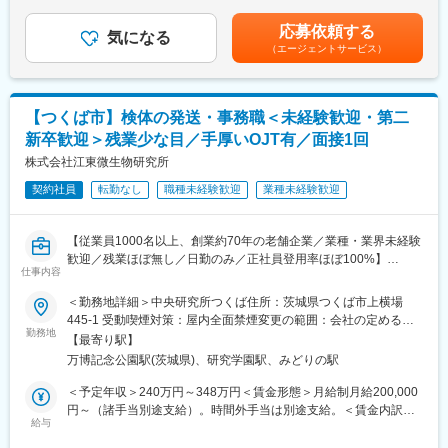
（7月、12月、決算賞与4月）※ご経験やスキルに応じて当社規定
■企業の特徴/魅力
・ドクター、歯科衛生士等に対する製品説明、プレゼンテーショ
を基に判断致します※残業代は100％支給、みなし残業の設定はあ
総合病院向けではなく診療所向けの検査が主であり、慢性期の患
応募依頼する
ン
気になる
りません【その他手当】■インセンティブ手当 ■時間外手当 ■
者さん向けのサービスを提供しているため今後さらに需要が高ま
（エージェントサービス）
・歯科医療システムの納品対応
直行直帰手当 ■出張手当 ■役職手当 ■職務手当 ■休日出勤手
ることが予想されます。毎年売り上げを伸ばし続けている安定企
・既存顧客への定期訪問
当賃金はあくまでも目安の金額であり、選考を通じて上下する可
業です。
└システム導入後は、基本的に、インストラクター職のスタッフ
能性があります。月給(月額)は固定手当を含めた表記です。
にお客様のサポートを引き継ぎます。
変更の範囲：会社の定める業務
【つくば市】検体の発送・事務職＜未経験歓迎・第二
営業担当は定期訪問し、更なる提案や、歯科医院との信頼関係構
新卒歓迎＞残業少な目／手厚いOJT有／面接1回
築の役割を担います。
株式会社江東微生物研究所
＜担当エリア＞
契約社員
転勤なし
職種未経験歓迎
業種未経験歓迎
事業所ごとに営業エリアが決まっているため、そのエリアの中か
ら配属後に担当エリアを決定します。
【従業員1000名以上、創業約70年の老舗企業／業種・業界未経験
＜担当製品＞
歓迎／残業ほぼ無し／日勤のみ／正社員登用率ほぼ100%】
・電子カルテ
仕事内容
・会計システム
■業務概要
＜勤務地詳細＞中央研究所つくば住所：茨城県つくば市上横場
・予約管理システム 等
当社中央研究所つくばにて、100名以上が働くメインラボの検体
445-1 受動喫煙対策：屋内全面禁煙変更の範囲：会社の定める事
※商品・サービス単価は30万～約300万と、様々な製品がありま
発送、事務業務を担当いただきます。基本的には日勤のみであ
勤務地
業所
す。
【最寄り駅】
り、残業もほぼない働きやすい環境です。
万博記念公園駅(茨城県)、研究学園駅、みどりの駅
■入社後のフォロー体制：
■業務詳細
＜予定年収＞240万円～348万円＜賃金形態＞月給制月給200,000
・入社後1ヶ月は座学研修にて、医療業界の基礎知識や自社製品に
・預かった検体の発送
円～（諸手当別途支給）。時間外手当は別途支給。＜賃金内訳＞
ついて学びます。
・クリニックなどからの電話対応
給与
月額（基本給）：200,000円～290,000円＜月給＞200,000円～
・その後、OJTにて業務を学んでいただきます。独り立ちまで、
・データ入力
290,000円＜昇給有無＞有＜残業手当＞有賃金はあくまでも目安