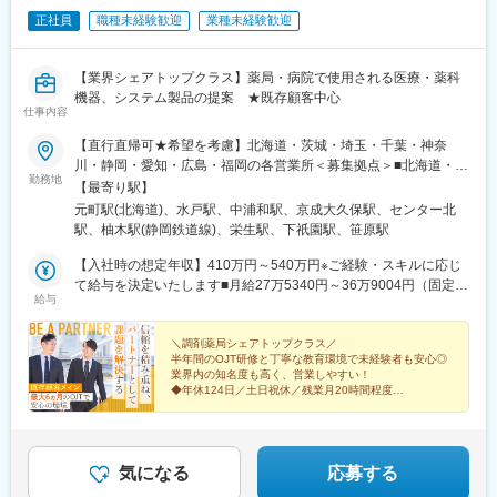
■サービスの強み
■当社について：
正社員
職種未経験歓迎
業種未経験歓迎
・歯科医院ごとの課題に合わせたカスタマイズ提案が可能
1979年に歯科用レセプトシステムのソフトウェアメーカーとして
・営業・インストラクター・システムサービスの分業体制で高品
創業。同社製品の研究開発から販売・保守、導入サポートまでを
質なサポートを実現
一貫して手掛ける歯科医療情報システムの総合ソフトウェアメー
【業界シェアトップクラス】薬局・病院で使用される医療・薬科
カーです。全国の歯科医院数は約67,089件です（厚生労働省 医療
機器、システム製品の提案 ★既存顧客中心
■入社後のフォロー
施設動態調査 2023年11月末概数）。大きなマーケットでご活躍
仕事内容
・入社後約1ヶ月：医療業界・製品知識の座学研修
いただけます。
【直行直帰可★希望を考慮】北海道・茨城・埼玉・千葉・神奈
・その後：OJTとして営業同行・ロールプレイングを実施（目安2
川・静岡・愛知・広島・福岡の各営業所＜募集拠点＞■北海道・東
～3ヶ月）
変更の範囲：会社の定める業務
勤務地
北…北海道■関東…茨城・埼玉・千葉・神奈川■東海…静岡・愛知
※社員同士の距離が近く、相談しやすい環境です。
【最寄り駅】
■中国…広島■九州…福岡※U・Iターン支援あり！遠方の場合、一
未経験の方でも、段階的に独り立ちできる育成体制を整えていま
元町駅(北海道)、水戸駅、中浦和駅、京成大久保駅、センター北
部面接交通費支給（役員面接時）※受動喫煙対策：あり（就業時間
す。
駅、柚木駅(静岡鉄道線)、栄生駅、下祇園駅、笹原駅
中、喫煙不可）＜各勤務地詳細＞各地の詳細な住所は下部をご覧
ください。
【入社時の想定年収】410万円～540万円※ご経験・スキルに応じ
■働き方
て給与を決定いたします■月給27万5340円～36万9004円（固定残
・残業月30時間（みなし残業なし）
給与
業代含む）※固定残業代は、時間外労働の有無に関わらず20時間
・フルフレックス制（コアタイムなし）
分を、月3万7220円～月4万9880円支給※上記を超える時間外労働
・平均有給休暇取得日数：12.1日（取得率68.5％／2025年度実
分は追加で支給※ご経験・スキルに応じて給与を決定いたします
＼調剤薬局シェアトップクラス／
績）
半年間のOJT研修と丁寧な教育環境で未経験者も安心◎
【経験に応じた月給モデル】・月給28万円（26歳／業界未経験
・男女育児休暇取得実績あり
業界内の知名度も高く、営業しやすい！
者）・月給30万円（28歳／業界経験者）【先輩たちの年収例】・
◆年休124日／土日祝休／残業月20時間程度
年収500万円（33歳／入社4年目）・年収450万円（28歳／入社3
■安心感のある報酬・評価制度
◆20代活躍中／福利厚生充実
◆夜間・休日の呼出ほぼなし
年目）・年収415万円（26歳／入社1年目）
・インセンティブ制度
◆賞与実績3.6か月分
・賞与年3回支給
・残業代100％支給
気になる
応募する
・通勤手当全額支給