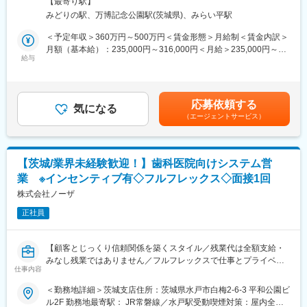
対策：屋内全面禁煙変更の範囲：会社の定める事業所
います。
【最寄り駅】
などを展開しており、顧客特性上非常に重要である品質管理ポジ
・生体試料からの抽出や前処理など実験操作は分析結果に大きく
みどりの駅、万博記念公園駅(茨城県)、みらい平駅
ションをお任せします。
影響するため、実験条件を検討し、その結果を適切に評価・考察
＜予定年収＞360万円～500万円＜賃金形態＞月給制＜賃金内訳＞
頂きたいと思います。
■業務内容：
月額（基本給）：235,000円～316,000円＜月給＞235,000円～
・医療用、医療検査用のプラスチックの射出成形の品質管理
給与
316,000円＜昇給有無＞有＜残業手当＞有＜給与補足＞※経験に応
★ご経験を豊富にお持ちの方は活用頂き、構造解析は未経験とい
・プラスチック成形品について計測器を用いて測定、評価
じて決定致します。■賞与：年3回賃金はあくまでも目安の金額で
う方は丁寧にフォローをさせて頂きますのでご興味のある方は是
（ノギスをはじめとする寸法測定器、顕微鏡観察、画像処理測定
あり、選考を通じて上下する可能性があります。月給(月額)は固定
非ご応募ください。
やプラスチックの強度測定機等を使用して計測し、その出来具合
手当を含めた表記です。
また、相談により在宅勤務も可能です。
応募依頼する
を考察、評価）
気になる
（エージェントサービス）
■組織構成：
★こんな方におすすめです！
グループリーダー1名、メンバー27名 男性13名、女性15名の組
・品質の確認作業を細かく丁寧に対応いただける方
織です。
・課題に対して自分なりに考え、組織を巻き込み解決に向かえる
平均年齢46歳となっております。
【茨城/業界未経験歓迎！】歯科医院向けシステム営
方
業 ※インセンティブ有◇フルフレックス◇面接1回
・製造現場との柔軟なコミュニケーションが取れる方
■競合優位性：
∟不備等何かあった際に現場に確認をしたり、問題提起・課題
株式会社ノーザ
・老舗の受託研究機関として扱う研究の幅が広く深いことが業界
特定をしたりという業務が発生するため。
内でも認知されています。各種学会での論文発表件数は業界トッ
正社員
プクラスです。
■組織構成：
・平均勤続年数は16年以上と長く、安定的な組織運営を行ってい
管理部品質管理課には10名が在籍しております。
ます。このことから各研究知見がきちんと蓄積・引き継がれ、研
【顧客とじっくり信頼関係を築くスタイル／残業代は全額支給・
20～30代5名、40以上5名（パート社員含む）
究機関としての質を高めています。
みなし残業ではありません／フルフレックスで仕事とプライベー
仕事内容
トを両立しやすい環境】
■入社後の育成フォロー：
変更の範囲：会社の定める業務
＜勤務地詳細＞茨城支店住所：茨城県水戸市白梅2-6-3 平和公園ビ
課長はじめ入社からOJTでフォローいたします。
販売代理店や既にお取引がある歯科医院を中心に、当社製品であ
ル2F 勤務地最寄駅： JR常磐線／水戸駅受動喫煙対策：屋内全面
完全な独り立ちまで1年～1年半を想定してしっかり育成いたしま