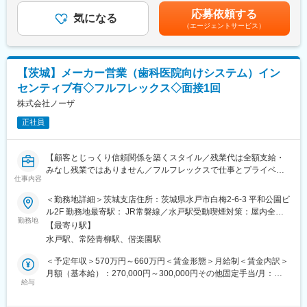
・営業所から搬送された検体の受領、検査材料の種類・数量の確
す。
額)は固定手当を含めた表記です。
応募依頼する
認
■チームでのサポート：現場では先輩スタッフが丁寧に指導しま
気になる
（エージェントサービス）
・検査機器の消耗品補充や部品清掃、簡単なエラー対応などの機
す。
器管理補助
■資格取得支援：業務に必要な知識を深めるための資格取得も会社
・ラボ内外のスタッフと連携し、業務進捗や情報共有を行うコミ
がサポートします。
ュニケーション
【茨城】メーカー営業（歯科医院向けシステム）イン
■扱うサービス
【配属先】
センティブ有◇フルフレックス◇面接1回
臨床検査データ管理システムや各種集計ツールを活用し、業務効
下記エリア内の契約病院に配属となります。お住まいから通勤可
率化を図ります。
株式会社ノーザ
能な施設を優先的に配慮します。通勤時間の目安は 1時間40分以
■組織構成
内 です。
正社員
100名以上が在籍する中央ラボで、検査スタッフや営業所、複数
■関東：東京・神奈川・埼玉・千葉・茨城・栃木・群馬
部門と連携しながら業務を進めます。
■業務の魅力
【魅力】
【顧客とじっくり信頼関係を築くスタイル／残業代は全額支給・
医療現場を支える社会貢献度の高い仕事で、直接患者様と接する
■国内唯一の滅菌装置の専門メーカーとして長年の実績があり、大
みなし残業ではありません／フルフレックスで仕事とプライベー
ことなく健康管理を支援。未経験者も無理なく成長できる教育体
型の高圧蒸気滅菌装置では国内シェア約30％を誇ります。
仕事内容
トを両立しやすい環境】
制、安定した事業基盤が魅力です。
■高度な製造技術をベースに最新の技術を取り入れた装置を次々に
＜勤務地詳細＞茨城支店住所：茨城県水戸市白梅2-6-3 平和公園ビ
■教育体制
開発、提供しています。営業から製品企画、開発製造、サポート
販売代理店や既にお取引がある歯科医院を中心に、当社製品であ
ル2F 勤務地最寄駅： JR常磐線／水戸駅受動喫煙対策：屋内全面
先輩スタッフによる丁寧な指導や業務マニュアル、OJTも充実
まで社内一貫体制を整えています。
る医療用システムの営業をお任せします。
勤務地
禁煙変更の範囲：会社の定める事業所
し、医療知識がなくても着実に業務を習得できます。
【最寄り駅】
（※新規顧客の場合は、取引がある歯科医院や商社、販売代理店か
■就業環境
変更の範囲：会社の定める業務
水戸駅、常陸青柳駅、偕楽園駅
らの紹介となります。）
週休2日制・残業ほぼなし。産休育休や有給休暇制度も充実。正社
＜予定年収＞570万円～660万円＜賃金形態＞月給制＜賃金内訳＞
員登用制度あり。
＜具体的な業務内容＞
月額（基本給）：270,000円～300,000円その他固定手当/月：
■想定されるキャリアパス
・販売代理店を定期的に訪問し、関係構築を行いながら新規顧客
給与
80,000円～100,000円＜月給＞350,000円～400,000円＜昇給有無
経験を積んだ後は正社員登用を経て、ラボ運営や管理業務などへ
情報の獲得
＞有＜残業手当＞有＜給与補足＞昇給/年1回（4月）、賞与/年3回
のキャリアアップも可能です。
・歯科医院へのヒアリングと当社製品の提案～契約業務