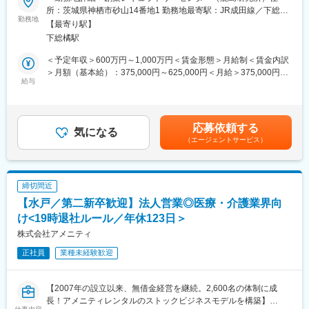
変更の範囲：会社の定める業務
び精密質量分析計を用いた構造推定等）
所：茨城県神栖市砂山14番地1 勤務地最寄駅：JR成田線／下総橘
す。入社から3ヶ月程で独り立ちを想定しております。
・試験責任者もしくは担当者（試験責任者候補）業務
勤務地
駅受動喫煙対策：敷地内喫煙可能場所あり変更の範囲：会社の定
【最寄り駅】
・生体試料（血漿、尿、糞、胆汁など）からの代謝物抽出方法の
める事業所
■在宅マッサージとは
下総橘駅
確立および最適化
国家資格である「あん摩マッサージ指圧師・鍼灸師」のみが利用
・精密質量分析計（HRMS）を用いた測定条件の設定および最適
＜予定年収＞600万円～1,000万円＜賃金形態＞月給制＜賃金内訳
者の自宅に訪問して施術を行うサービスです。高齢者の方も住み
化
＞月額（基本給）：375,000円～625,000円＜月給＞375,000円～
慣れた環境での療養を望む方も多く、病院から民間へ移行する流
・MSおよびMS/MSスペクトルを基にした代謝物の構造推定
給与
625,000円＜昇給有無＞有＜残業手当＞有＜給与補足＞■昇給：年
れが強まっている現代では、市場規模がますます拡大していくも
・標準品との比較による代謝物の同定（溶出時間やスペクトルの
1回■賞与：年2回（7月、12月）ご経験、スキル、ご希望等を加味
のと予測されます
照合）
し応相談賃金はあくまでも目安の金額であり、選考を通じて上下
・試験データの解析、レポート作成、および信頼性基準に基づく
する可能性があります。月給(月額)は固定手当を含めた表記です。
■やりがい
応募依頼する
記録管理
気になる
「最近おじいちゃんが明るくなった」「おばあさんが笑顔をよく
（エージェントサービス）
・分析機器の保守管理および運用改善
見せるようになった」と、
ご利用者様だけではなく、ご家族からの喜びの声も多く届きます
■組織構成：
超高齢社会における「生活の質」を支えることが出来ていると、
グループリーダー1名、メンバー27名 男性13名、女性15名の組
誇りをもって働くことが出来るお仕事です
締切間近
織です。
【水戸／第二新卒歓迎】法人営業◎医療・介護業界向
平均年齢46歳となっております。
■当社について：
け<19時退社ルール／年休123日＞
2000年に創業し、在宅医療の方へのマッサージを始めとする訪問
■競合優位性：
株式会社アメニティ
サービスを手がけている当社
・老舗の受託研究機関として扱う研究の幅が広く深いことが業界
北海道～沖縄まで全国300以上の事業所を構え、ご利用者様の快
正社員
業種未経験歓迎
内でも認知されています。各種学会での論文発表件数は業界トッ
適な生活を支えています
プクラスです。
2019年には東証グロースに上場し、より安定した企業基盤となり
・平均勤続年数は16年以上と長く、安定的な組織運営を行ってい
ました。今後さらなる事業拡大を予定しています
【2007年の設立以来、無借金経営を継続。2,600名の体制に成
ます。このことから各研究知見がきちんと蓄積・引き継がれ、研
長！アメニティレンタルのストックビジネスモデルを構築】
究機関としての質を高めています。