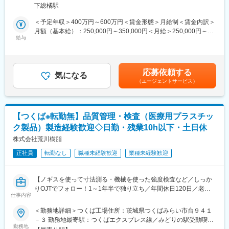
品開発プロジェクトにおいて、生体試料中の医薬品代謝物の構造
る事業所
各工場には社員食堂も完備されており働きやすい環境です。
下総橘駅
解析業務をご担当いただきます。
配属予定の製造部製造一課は全体で21名の組織で、20代5名、30
★医薬品投与後の血漿、尿、糞、胆汁などに存在する未知代謝物
＜予定年収＞400万円～600万円＜賃金形態＞月給制＜賃金内訳＞
代7名と若手も多くご活躍いただいております。
について、試料前処理条件の検討から質量分析データの解釈、構
月額（基本給）：250,000円～350,000円＜月給＞250,000円～
造推定まで携わっていただきます。
給与
350,000円＜昇給有無＞有＜残業手当＞有＜給与補足＞■昇給：年
■入社後のフォロー
1回■賞与：年2回（7月、12月）ご経験、スキル、ご希望等を加味
OJTでベテラン社員について勉強していただきます。
＜具体的な業務内容＞
し応相談賃金はあくまでも目安の金額であり、選考を通じて上下
１～２年経つと射出成型の資格取得に向けて研修も始まります。
以下の業務を全て初めから直ぐにではなく、徐々に教育もさせて
する可能性があります。月給(月額)は固定手当を含めた表記です。
※外部研修や試験についても終業時間内で行っていただきます。
応募依頼する
頂きながら慣れて頂けたらと考えております。
気になる
研修や資格取得に伴う費用・交通費は全額支給し、休日手当もご
（エージェントサービス）
ざいます。
◎生体試料（血漿、尿、糞、胆汁等）からの代謝物抽出方法の確
立および最適化
■同社の特徴：
◎LC-HRMSを用いた測定条件の設定および最適化
成形段階を考慮した金型製作から、成形・加工に至るまで、自社
【つくば※転勤無】品質管理・検査（医療用プラスチッ
◎MSおよびMS/MSスペクトルを基にした代謝物の構造推定
工場内の最新設備で行っています。品質管理体制を充実させ、測
ク製品）製造経験歓迎◇日勤・残業10h以下・土日休
◎標準品との比較による代謝物の同定
定機器を使った精密な検査を実施しており、高品質な製品を安定
◎試験データの解析、報告書作成
株式会社荒川樹脂
的に顧客へ届けています。また、衛生面ではクリーンルーム・滅
◎信頼性基準に基づく試験実施および記録管理
菌装置等を整備し、ＧＭＰに対応した新工場で徹底的な環境管理
正社員
転勤なし
職種未経験歓迎
業種未経験歓迎
◎分析機器の維持管理、運用改善
を行ってい
◎試験責任者または試験担当者業務
変更の範囲：会社の定める業務
【ノギスを使って寸法測る・機械を使った強度検査など／しっか
■特徴：
りOJTでフォロー！1～1年半で独り立ち／年間休日120日／老舗
・本業務は分析機器オペレーションに留まらず、質量分析データ
仕事内容
プラスチックメーカー】
から未知代謝物の化学構造を推定する業務です。
＜勤務地詳細＞つくば工場住所：茨城県つくばみらい市台９４１
・MS/MSスペクトルの開裂挙動を解釈し、代謝反応部位や化学構
当社では、医療関連機材や半導体関連製品など、参入障壁の高い
－３ 勤務地最寄駅：つくばエクスプレス線／みどりの駅受動喫煙
造を考察するため、有機化学に関する知識をお持ちの方を募って
製品を扱っています。医療向けにはシリンジ、医薬品用包装容器
勤務地