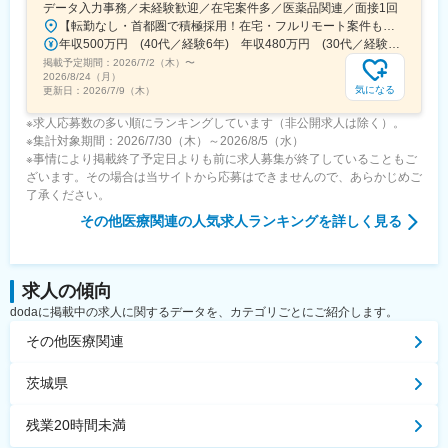
データ入力事務／未経験歓迎／在宅案件多／医薬品関連／面接1回
【転勤なし・首都圏で積極採用！在宅・フルリモート案件も有り！大手・優良企業が中心♪】■本社／大阪市淀川区宮原3-5-36 新大阪トラストタワー19F変更の範囲、上記を除く当社関連勤務地◆プロジェクト先例東京23区内、横浜、大宮、千葉、その他＜配属先最寄り駅の一例＞飯田橋／日本橋／浜松町／信濃町／四ツ谷／池袋／蒲田 など※過去の配属先は勤務地一覧に記載◆POINT！#大手企業など約300社の取引先あり！（製薬メーカー、製薬関連企業、化粧品関連企業、臨床研究センターなど）#最寄り駅から徒歩5～10分圏内の通いやすいオフィス＃在宅勤務・在宅プロジェクト多数＃定時退社基本＆土日祝休み＃安定性抜群の医療業界で事務として活躍＃未経験入社8割×研修センターで手厚くフォロー＃産育休の取得実績100％#転居を伴う転勤なし※受動喫煙対策：オフィス内禁煙
年収500万円 (40代／経験6年) 年収480万円 (30代／経験4年)
掲載予定期間：
2026/7/2（木）
〜
2026/8/24（月）
気になる
更新日：
2026/7/9（木）
※求人応募数の多い順にランキングしています（非公開求人は除く）。
※集計対象期間：2026/7/30（木）～2026/8/5（水）
※事情により掲載終了予定日よりも前に求人募集が終了していることもご
ざいます。その場合は当サイトから応募はできませんので、あらかじめご
了承ください。
その他医療関連
の人気求人ランキングを詳しく見る
求人の傾向
dodaに掲載中の求人に関するデータを、カテゴリごとにご紹介します。
その他医療関連
茨城県
残業20時間未満