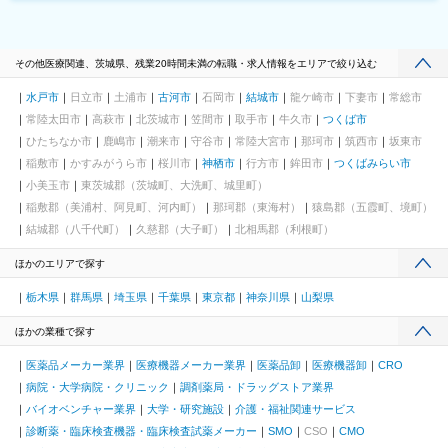
その他医療関連、茨城県、残業20時間未満の転職・求人情報をエリアで絞り込む
水戸市
日立市
土浦市
古河市
石岡市
結城市
龍ケ崎市
下妻市
常総市
常陸太田市
高萩市
北茨城市
笠間市
取手市
牛久市
つくば市
ひたちなか市
鹿嶋市
潮来市
守谷市
常陸大宮市
那珂市
筑西市
坂東市
稲敷市
かすみがうら市
桜川市
神栖市
行方市
鉾田市
つくばみらい市
小美玉市
東茨城郡（茨城町、大洗町、城里町）
稲敷郡（美浦村、阿見町、河内町）
那珂郡（東海村）
猿島郡（五霞町、境町）
結城郡（八千代町）
久慈郡（大子町）
北相馬郡（利根町）
ほかのエリアで探す
栃木県
群馬県
埼玉県
千葉県
東京都
神奈川県
山梨県
ほかの業種で探す
医薬品メーカー業界
医療機器メーカー業界
医薬品卸
医療機器卸
CRO
病院・大学病院・クリニック
調剤薬局・ドラッグストア業界
バイオベンチャー業界
大学・研究施設
介護・福祉関連サービス
診断薬・臨床検査機器・臨床検査試薬メーカー
SMO
CSO
CMO