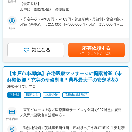
る医療用システムの営業をお任せします。
勤務地
禁煙変更の範囲：会社の定める事業所
すので、未経験でも安心してチャレンジできます。
【最寄り駅】
（※新規顧客の場合は、取引がある歯科医院や商社、販売代理店か
水戸駅、常陸青柳駅、偕楽園駅
らの紹介となります。）
■当社の特徴：
＜予定年収＞420万円～570万円＜賃金形態＞月給制＜賃金内訳＞
当社は、プラスチック射出成形品の製造、開発、販売、主に医療
＜具体的な業務内容＞
月額（基本給）：255,000円～300,000円＜月給＞255,000円～
関連器材及び半導体関連容器を生産しています。製造体制として
・販売代理店を定期的に訪問し、関係構築を行いながら新規顧客
給与
300,000円＜昇給有無＞有＜残業手当＞有＜給与補足＞昇給/年1回
は、成形段階を考慮した金型製作から、成形・加工に至るまで、
情報の獲得
（4月）、賞与/年3回（7月、12月、決算賞与4月）※ご経験やスキ
自社工場内の最新設備で行っています。品質管理体制を充実さ
・歯科医院へのヒアリングと当社製品の提案～契約業務
ルに応じて当社規定を基に判断致します※残業代は100％支給、み
せ、測定機器を使った精密な検査を実施しており、高品質な製品
・ドクター、歯科衛生士等に対する製品説明、プレゼンテーショ
なし残業の設定はありません【その他手当】■インセンティブ手
を安定的に顧客へ届けています。また、衛生面ではクリーンルー
応募依頼する
ン
気になる
当 ■時間外手当 ■直行直帰手当 ■出張手当 ■役職手当 ■職
ム・滅菌装置等を整備し、GMPに対応した新工場で徹底的な環境
（エージェントサービス）
・歯科医療システムの納品対応
務手当 ■休日出勤手当賃金はあくまでも目安の金額であり、選考
管理を行っています。
・既存顧客への定期訪問
を通じて上下する可能性があります。月給(月額)は固定手当を含め
└システム導入後は、基本的に、インストラクター職のスタッフ
た表記です。
変更の範囲：会社の定める業務
にお客様のサポートを引き継ぎます。
【水戸市/転勤無】在宅医療マッサージの提案営業《未
営業担当は定期訪問し、更なる提案や、歯科医院との信頼関係構
経験歓迎＊充実の研修制度＊業界最大手の安定基盤》
築の役割を担います。
株式会社フレアス
＜担当エリア＞
正社員
転勤なし
上場企業
職種未経験歓迎
事業所ごとに営業エリアが決まっているため、そのエリアの中か
ら配属後に担当エリアを決定します。
～東証グロース上場／医療関連サービスを全国で397拠点に展開
＜担当製品＞
／業界未経験者も活躍中◎～
・電子カルテ
仕事内容
・会計システム
＼おすすめポイント／
＜勤務地詳細＞茨城事業所住所：茨城県水戸市堀町1810ｰ1 受動喫
・予約管理システム 等
・東証グロース上場企業であり、在宅医療ニーズの拡大を背景