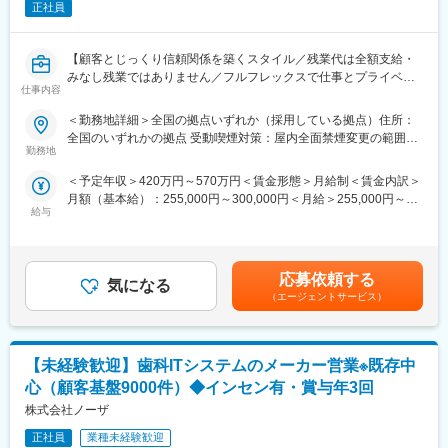
・医療の最前線で働く方からの信頼と期待に応え、感謝される瞬
正社員
（2）医療製品の購入価格削減
間は、日本の医療を支える存在であることを実感します。
医療材料の価格は、地域や病院の間で大きなばらつきがため、当
社が、医療スタッフとメーカー、ディーラーの間に立ち、適切な
変更の範囲：会社の定める業務
【顧客とじっくり信頼関係を築くスタイル／残業代は全額支給・
価格で安定的な調達を実現します。
みなし残業ではありません／フルフレックスで仕事とプライベー
仕事内容
トを両立しやすい環境】
【実施内容】
＜勤務地詳細＞全国の拠点いずれか（採用している拠点）住所：
・メーカー、ディーラー（販売代理店）との価格交渉支援
販売代理店や既にお取引がある歯科医院を中心に、当社製品であ
全国のいずれかの拠点 受動喫煙対策：屋内全面禁煙変更の範囲：
・コストが低い製品を採用するために、ドクターなど医療スタッ
る医療用システムの営業をお任せします。
勤務地
会社の定める事業所
フへの提案
（※新規顧客の場合は、取引がある歯科医院や商社、販売代理店か
※医療スタッフの意向を確認し、コストとのバランスを鑑みて、改
＜予定年収＞420万円～570万円＜賃金形態＞月給制＜賃金内訳＞
らの紹介となります。）
善に向けた提案・各所の調整を行います
月額（基本給）：255,000円～300,000円＜月給＞255,000円～
給与
300,000円＜昇給有無＞有＜残業手当＞有＜給与補足＞昇給/年1回
＜具体的な業務内容＞
■入社後のサポート体制：
（4月）、賞与/年3回（7月、12月、決算賞与4月）※ご経験やスキ
・販売代理店を定期的に訪問し、関係構築を行いながら新規顧客
・2～3年程度をめどに、商材知識を身につけていただきます。
ルに応じて当社規定を基に判断致します※残業代は100％支給、み
情報の獲得
・まずは現場に慣れていただき、その後、価格交渉や医療従事者
なし残業の設定はありません【その他手当】■インセンティブ手
・歯科医院へのヒアリングと当社製品の提案～契約業務
応募依頼する
へのコスト削減提案などに挑戦いただきます。
気になる
当 ■時間外手当 ■直行直帰手当 ■出張手当 ■役職手当 ■職
・ドクター、歯科衛生士等に対する製品説明、プレゼンテーショ
（エージェントサービス）
・基本的にOJTにて現場を学んでいただきます。先輩社員が丁寧
務手当 ■休日出勤手当賃金はあくまでも目安の金額であり、選考
ン
にサポートしていくので、初めての方も安心です。
を通じて上下する可能性があります。月給(月額)は固定手当を含め
・歯科医療システムの納品対応
・基本的に、病院へ常駐するスタイルでの勤務となりますが、同
た表記です。
・既存顧客への定期訪問
じ部署のスタッフが常に気にかけてくれるため、不安はすぐに解
【未経験歓迎】歯科ITシステムのメーカー営業※既存中
└システム導入後は、基本的に、インストラクター職のスタッフ
消される環境です。
にお客様のサポートを引き継ぎます。
心（顧客基盤9000件）◆インセン有・賞与年3回
※千葉県・茨城県エリアの病院へ配属予定
営業担当は定期訪問し、更なる提案や、歯科医院との信頼関係構
株式会社ノーザ
築の役割を担います。
■やりがい：
正社員
業種未経験歓迎
・医療機関の課題やお困りごとの解決により、医療従事者が患者