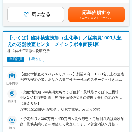
お客様先に訪問する際は先輩社員が同行します。
・報告書作成
の金額であり、選考を通じて上下する可能性があります。月給(月
・報告書配布
額)は固定手当を含めた表記です。
■働き方：
応募依頼する
等
気になる
・残業30h程度（残業代100％支給・みなし残業ではありません）
（エージェントサービス）
・フレックス制（コアタイムなし）
■当ポジションのやりがい
└ご自身のスケジュールに合わせて、仕事とプライベートの両立
電話対応や検体発送、報告書作成・配布などの業務は、医師が正
がしやすい環境です。
確な診断を行うために欠かせない仕事です。直接患者様と接する
・有給取得率：71.9%(2024年度実績)
【つくば】臨床検査技師（生化学）／従業員1000人超
機会は少なくても、自分の仕事が地域医療や患者様の健康を支え
・女性だけでなく男性の育児休暇取得も推進
えの老舗検査センターメインラボ◆面接1回
ている実感を得られます！
また、日々さまざまな部署と連携するため、コミュニケーション
株式会社江東微生物研究所
■当社について：
力や事務スキルが磨くことができます！
1979年に歯科用レセプトシステムのソフトウェアメーカーとして
契約社員
転勤なし
創業。同社製品の研究開発から販売・保守、導入サポートまでを
■組織構成／教育体制
一貫して手掛ける歯科医療情報システムの総合ソフトウェアメー
・中央研究所つくばの業務課には現在5名の社員が在籍しており、
カーです。全国の歯科医院数は約67,089件です（厚生労働省 医療
【生化学検査のスペシャリストへ】創業70年、1000名以上の規模
日々分担して業務を行っています。
施設動態調査 2023年11月末概数）。大きなマーケットでご活躍
を誇る安定企業。あなたの専門性を一段上のステージへ引き上げ
・入社時研修・OJTがあり、マニュアル完備で未経験の方も安心
仕事内容
いただけます。
ませんか。地域医療のインフラを支える誇りと、最新の設備環境
して業務習得可能な環境です。また、未経験から始めたスタッフ
がここにあります。
＜勤務地詳細＞中央研究所つくば住所：茨城県つくば市上横場
も多数在籍し、先輩が丁寧に指導してくれます。
変更の範囲：会社の定める業務
445-1 受動喫煙対策：屋内全面禁煙変更の範囲：会社の定める事
■業務概要
勤務地
業所
■就業環境
【最寄り駅】
当社の中央研究所つくば（生化検査科）にて、臨床検査技師とし
基本的には日勤のみで、週休2日制です。最短3か月で正社員を目
万博記念公園駅(茨城県)、研究学園駅、みどりの駅
て臨床検査業務全般を担当いただきます。関東・東北エリアの医
指すことができ、福利厚生や各種手当も充実している働きやすい
療機関から集まる多様な検体を一括して検査する当社のメインラ
＜予定年収＞300万円～450万円＜賃金形態＞月給制月給は経験年
環境です！
ボで、日々さまざまな検査依頼に対応します。検体数や検査項目
数・勤務実績などを考慮して決定します。＜賃金内訳＞月額（基
が豊富な環境で、生化学検査の知識・経験を着実に深めていただ
給与
本給）：205,000円～300,000円その他固定手当/月：10,000円＜
■想定されるキャリアパス