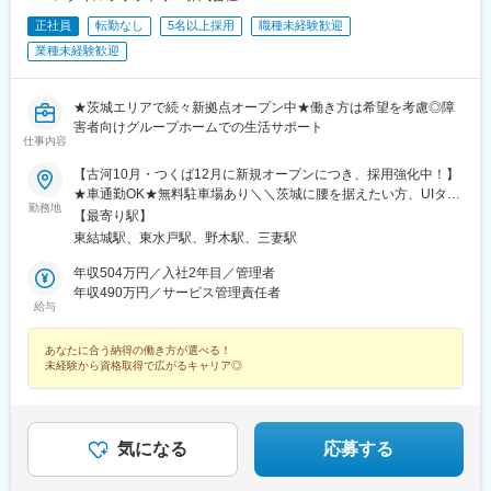
正社員
転勤なし
5名以上採用
職種未経験歓迎
業種未経験歓迎
★茨城エリアで続々新拠点オープン中★働き方は希望を考慮◎障
害者向けグループホームでの生活サポート
仕事内容
【古河10月・つくば12月に新規オープンにつき、採用強化中！】
★車通勤OK★無料駐車場あり＼＼茨城に腰を据えたい方、UIター
勤務地
ン希望の方も歓迎／／茨城県内のユースタイルホーム各拠点へ配
【最寄り駅】
属！希望の勤務地をお知らせください。★勤務地、入社日は相談
東結城駅、東水戸駅、野木駅、三妻駅
可能※受動喫煙対策あり※転居を伴う転勤・遠方への出張はありま
せん☆マイカー通勤手当あり（規定あり）
年収504万円／入社2年目／管理者
年収490万円／サービス管理責任者
給与
あなたに合う納得の働き方が選べる！
未経験から資格取得で広がるキャリア◎
気になる
応募する