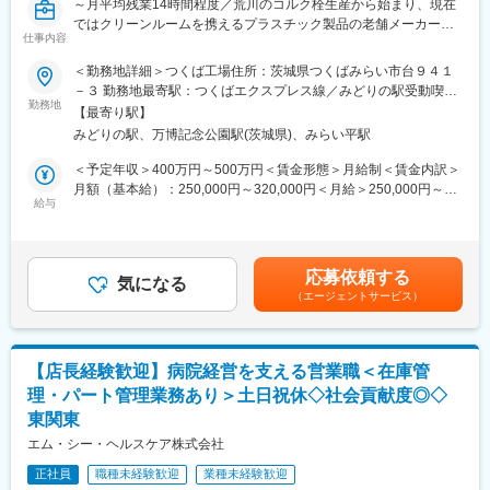
～月平均残業14時間程度／荒川のコルク栓生産から始まり、現在
品）をレンタルするアメニティサポートシステムを提供している
ではクリーンルームを携えるプラスチック製品の老舗メーカー／
会社です。
仕事内容
定年65歳・待遇を変えずに長く働けます～
レンタルだけでなく、病院・介護施設内での申込の受付業務から
ご利用者への提供・回収・請求まで全て弊社で受け持っておりま
＜勤務地詳細＞つくば工場住所：茨城県つくばみらい市台９４１
■同社について：
す。そのため医療・介護施設の業務負担の軽減もでき多くのメリ
－３ 勤務地最寄駅：つくばエクスプレス線／みどりの駅受動喫煙
医療や半導体分野向けのプラスチック製品を企画・開発から製造
勤務地
ットがあります。拠点は北海道から九州まで展開し、毎年増収・
対策：屋内全面禁煙変更の範囲：会社の定める事業所
【最寄り駅】
まで一貫して行うメーカーです。注射器や検査キット、医薬品容
増益と確実に業績伸長しています。
みどりの駅、万博記念公園駅(茨城県)、みらい平駅
器、半導体用搬送ケースなど、人々の安全や最先端技術を支える
製品を手がけています。金型製作や射出成形、組立、滅菌まで自
変更の範囲：本文参照
＜予定年収＞400万円～500万円＜賃金形態＞月給制＜賃金内訳＞
社で完結できる体制が強みで、高品質と安定供給を実現。クリー
月額（基本給）：250,000円～320,000円＜月給＞250,000円～
ンルームを備えた衛生的な環境と、創業70年以上のノウハウによ
給与
320,000円＜昇給有無＞有＜残業手当＞有＜給与補足＞※経験に応
り、未経験でも学びながら専門性を身につけられる点が魅力で
じて決定致します。賃金はあくまでも目安の金額であり、選考を
す。
通じて上下する可能性があります。月給(月額)は固定手当を含めた
表記です。
応募依頼する
■業務内容：
気になる
（エージェントサービス）
医療用プラスチック成形品の製造、周辺機器の保守をご担当いた
だきます。
大方の作業は機械が自動的に実施してくれますのでオペレーター
の作業は数値の調整等機械操作となります。
【店長経験歓迎】病院経営を支える営業職＜在庫管
また技術の習熟後は、比較的難易度の高い型を入れ替える作業も
理・パート管理業務あり＞土日祝休◇社会貢献度◎◇
行っていただきます。
東関東
■働く環境
エム・シー・ヘルスケア株式会社
・クリーンルームでの作業となりますため、冷暖房完備で快適な
正社員
職種未経験歓迎
業種未経験歓迎
環境で勤務いただけます。