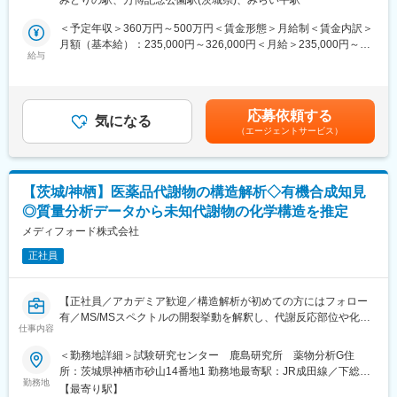
みどりの駅、万博記念公園駅(茨城県)、みらい平駅
造、周辺機器の保守をご担当いただきます。
で徹底的な環境管理を行っています
大方の作業は機械が自動的に実施してくれますのでオペレーター
＜予定年収＞360万円～500万円＜賃金形態＞月給制＜賃金内訳＞
の作業は数値の調整等機械操作となります。
月額（基本給）：235,000円～326,000円＜月給＞235,000円～
また技術の習熟後は、比較的難易度の高い型を入れ替える作業も
給与
326,000円＜昇給有無＞有＜残業手当＞有＜給与補足＞※経験に応
行っていただきます。
じて決定致します。賃金はあくまでも目安の金額であり、選考を
通じて上下する可能性があります。月給(月額)は固定手当を含めた
■働く環境
表記です。
応募依頼する
・クリーンルームでの作業となりますため、冷暖房完備で快適な
気になる
（エージェントサービス）
環境で勤務いただけます。
・作業習熟後は、8時00分～17時00分／16時00分～1時00分／23
時30分～8時30分での交代勤務となります。
【茨城/神栖】医薬品代謝物の構造解析◇有機合成知見
また夕勤・夜勤（深夜割増時間帯を含む勤務）を行った場合、深
◎質量分析データから未知代謝物の化学構造を推定
夜割増時間帯の賃金割増分のほか、別途夕夜勤手当3,000円/1日が
支給されます。
メディフォード株式会社
正社員
・土日はお休みとなります。
会社カレンダーによりますが、大型連休・夏季休暇は連休取得が
可能なことが多いです。
【正社員／アカデミア歓迎／構造解析が初めての方にはフォロー
有／MS/MSスペクトルの開裂挙動を解釈し、代謝反応部位や化学
■組織構成
仕事内容
構造を考察】
つくば工場はパートや派遣社員も含め約120名の方が就業してお
＜勤務地詳細＞試験研究センター 鹿島研究所 薬物分析G住
ります。
■職務内容：
所：茨城県神栖市砂山14番地1 勤務地最寄駅：JR成田線／下総橘
徒歩圏内に第二工場・第三工場もあり、工場間での連携も多くご
製薬企業、バイオベンチャーおよびアカデミアから受託した医薬
勤務地
駅受動喫煙対策：屋内喫煙可能場所あり変更の範囲：会社の定め
ざいます。
【最寄り駅】