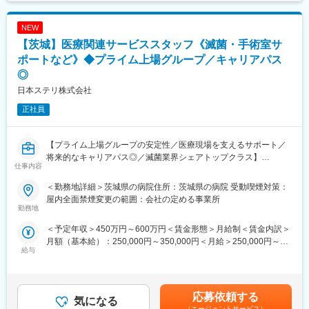
NEW
【茨城】医療関連サービススタッフ《滅菌・手術室サ
ポートなど》◆プライム上場グループ／キャリアパス
◎
日本ステリ株式会社
正社員
【プライム上場グループの安定性／医療現場を支えるサポート／
将来的なキャリアパス◎／滅菌業界シェアトップクラス】
仕事内容
【業務概要】
＜勤務地詳細＞茨城県の病院住所：茨城県の病院 受動喫煙対策：
医療器材滅菌サービスを始めとし、医療機関に対し総合医療関連
屋内全面禁煙変更の範囲：会社の定める事業所
サービスを展開する当社において、病院内で実際に医療関連サー
勤務地
ビス業務を提供頂く方を募集します。
＜予定年収＞450万円～600万円＜賃金形態＞月給制＜賃金内訳＞
月額（基本給）：250,000円～350,000円＜月給＞250,000円～
【業務詳細】
給与
350,000円＜昇給有無＞有＜残業手当＞有＜給与補足＞※年収はご
■病院内の滅菌業務
経験やスキルを考慮して決定されます。■昇給：有■賞与：年2回
■手術室サポート業務
賃金はあくまでも目安の金額であり、選考を通じて上下する可能
■内視鏡室支援業務等の医療関連サービス業務
性があります。月給(月額)は固定手当を含めた表記です。
応募依頼する
気になる
＜滅菌業務とは＞
（エージェントサービス）