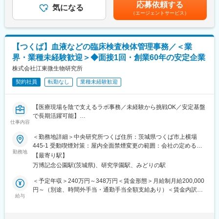
性があります。月給(月額)は固定手当を含めた表記です。
■手術室サポート業務
応募依頼する
気になる
■国内唯一の滅菌装置の専門メーカーとして長年の実績があり、大
■内視鏡室支援業務
（エージェントサービス）
型の高圧蒸気滅菌装置では国内シェア約30％を誇ります。
■高度な製造技術をベースに最新の技術を取り入れた装置を次々に
【滅菌業務とは】
開発、提供しています。営業から製品企画、開発製造、そしてサ
手術や診療で使用された医療器材は、そのままでは再利用できま
ポートまで社内一貫体制を整えており、国公立病院、大学病院、
【つくば】血液などの臨床検査検体管理事務／＜業
せん。次の患者様に安全に使用するために、器材を「回収 → 洗浄
医療研究機関及び医療機器・大手製薬メーカーの顧客の要望に応
→ 滅菌 → 配給」という工程で処理します。この業務は、患者様
界・業種未経験歓迎＞◆面接1回・創業60年の安定企業
えています。
の安全を守るために欠かせない重要な役割です。電子マニュアル
株式会社江東微生物研究所
を確認しながら作業を行うため、未経験の方でも研修でしっかり
変更の範囲：会社の定める業務
習得できます。
契約社員
転勤なし
業種未経験歓迎
【手術室サポートとは】
【医療現場を陰で支えるラボ事務／未経験から挑戦OK／安定基盤
手術室では、医師や看護師が次の手術に集中できるよう、環境を
で長期活躍可能】
整えることが必要です。具体的には、手術室内の清掃、医療物品
仕事内容
■業務概要
の補充、手術時に着用するガウンの着脱補助（ガウン介助）など
当社中央研究所つくばの「検査部エントリー科」にて、全国の営
を行います。医療チームの一員として、円滑な手術室運営を支え
＜勤務地詳細＞中央研究所つくば住所：茨城県つくば市上横場
業所から届く検体や検査依頼情報の受付・データ管理・検査機器
るやりがいのある仕事です。
445-1 受動喫煙対策：屋内全面禁煙変更の範囲：会社の定める事
の補助管理など、臨床検査業務を円滑に進めるためのラボ事務サ
勤務地
業所
【最寄り駅】
ポートを担当していただきます。専門知識や医療業界での経験は
【内視鏡室支援とは】
万博記念公園駅(茨城県)、研究学園駅、みどりの駅
問いません。業務は日勤・夜勤から選択でき、未経験から医療分
内視鏡検査で使用する器材の準備や片付け、洗浄・滅菌などを担
野に関わるやりがいと安定した就業環境の両立が可能です。
当します。患者様が安心して検査を受けられるよう、スムーズな
＜予定年収＞240万円～348万円＜賃金形態＞月給制月給200,000
■業務詳細
検査環境を整える役割です。
円～（別途、時間外手当・通勤手当全額支給あり）＜賃金内訳＞
・検査依頼書（マークシート）の読み込みや手書き情報のデータ
給与
月額（基本給）：200,000円～290,000円＜月給＞200,000円～
入力（OCR業務）
【サポート体制】
290,000円＜昇給有無＞有＜残業手当＞有賃金はあくまでも目安
・各種依頼内容の入力補助やデータ集計・管理業務
■充実した研修制度：入社後は座学と実技研修で基礎から学べま
の金額であり、選考を通じて上下する可能性があります。月給(月