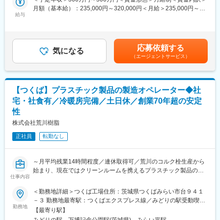
験や知見をお持ちの方がご活躍いただけます。
月額（基本給）：235,000円～320,000円＜月給＞235,000円～
変更の範囲：会社の定める業務
メイン顧客は医療機関系で、一部半導体メーカー様とのお取引も
給与
320,000円＜昇給有無＞有＜残業手当＞有＜給与補足＞※経験に応
ございます。
じて決定致します。賃金はあくまでも目安の金額であり、選考を
通じて上下する可能性があります。月給(月額)は固定手当を含めた
具体的には以下の業務を行っていただきます。
表記です。
応募依頼する
・顧客からの受注業務、納期調整、クレーム対応
気になる
（エージェントサービス）
・顧客との新規製品開発業務
・顧客情報収集、受注・販売計画のの案
・社内関連部署との調整業務
【つくば】プラスチック製品の製造オペレーター◆社
■組織構成
宅・社食有／冷暖房完備／土日休／創業70年超の安定
営業課は3名（営業2名、事務1名）、開発課は3名です。
性
■キャリアパス
株式会社荒川樹脂
営業でご入社頂いた後、ご希望があれば技術方面に異動すること
正社員
転勤なし
も可能です。
■同社の特徴：
～月平均残業14時間程度／連休取得可／荒川のコルク栓生産から
同社は、プラスチック射出成形品の製造、開発、転売、主に医療
始まり、現在ではクリーンルームを携えるプラスチック製品の老
関連器材及び半導体関連容器を生産しています。製造体制として
仕事内容
舗メーカー／定年65歳・待遇を変えずに長く働けます～
は、成形段階を考慮した金型製作（現在は外注）から、成形・加
工に至るまで、自社工場内の最新設備で行っています。品質管理
＜勤務地詳細＞つくば工場住所：茨城県つくばみらい市台９４１
■業務内容：
体制を充実させ、測定機器を使った精密な検査を実施しており、
－３ 勤務地最寄駅：つくばエクスプレス線／みどりの駅受動喫煙
当社では、医療関連機材や半導体関連製品など、参入障壁の高い
勤務地
高品質な製品を安定的に顧客へ届けています。また、衛生面では
対策：屋内全面禁煙変更の範囲：会社の定める事業所
【最寄り駅】
製品を扱っています。そのうち、医療用プラスチック成形品の製
クリーンルーム・滅菌装置等を整備し、ＧＭＰに対応した新工場