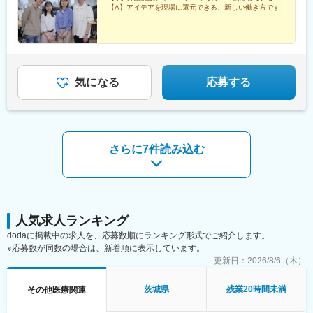
六実駅、常盤平駅、みどり台駅、柏駅、小机駅、古淵駅、高座渋
【A】アイデアを現場に還元できる、新しい働き方です
働き方も】━━将来的に地元を離れたい方は、半年ほど地元勤務
谷駅、横浜駅、辻堂駅、淵野辺駅、いずみ中央駅、越後赤塚駅、
後、東京神奈川など首都圏への転勤も可能！移住支援制度（費用
新潟駅、見附駅、名鉄岐阜駅、松本駅、積志駅、東静岡駅、桜橋
会社負担）もあり、早期キャリアアップも見込めます！
駅(静岡県)、小垣江駅、北新川駅、神領駅、名鉄名古屋駅、小野駅
(京都府)、北野白梅町駅、上桂駅、西向日駅、今出川駅、福知山
駅、神宮丸太町駅、古市駅(大阪府)、大日駅、門真南駅、瑞光四丁
目駅、星ケ丘駅(大阪府)、城北公園通駅、南巽駅、崇禅寺駅、尼崎
気になる
応募する
駅(阪神線)、山陽天満駅、加古川駅、新神戸駅、住吉駅(兵庫県・
東海道)、香櫨園駅、中山寺駅、大久保駅(兵庫県)、舞子公園駅、
六甲駅、富雄駅、横川駅、小網町駅、吉塚駅、茶山駅(福岡県)、九
大学研都市駅、福大前駅、竜田口駅、熊本駅、和歌山市駅、県庁
通り駅、代々木八幡駅、立場駅
さらに7件読み込む
人気求人ランキング
dodaに掲載中の求人を、応募数順にランキング形式でご紹介します。
※応募数が同数の場合は、新着順に表示しています。
更新日：
2026/8/6（木）
茨城県
残業20時間未満
その他医療関連