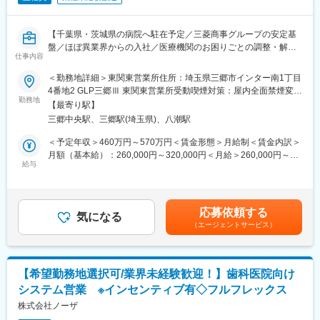
医療材料の価格は、地域や病院の間で大きなばらつきがため、当
社が、医療スタッフとメーカー、ディーラーの間に立ち、適切な
変更の範囲：会社の定める業務
価格で安定的な調達を実現します。
【千葉県・茨城県の病院へ駐在予定／三菱商事グループの安定基
盤／ほぼ異業界からの入社／医療機関のお困りごとの調整・解決
【実施内容】
仕事内容
がミッション】
・メーカー、ディーラー（販売代理店）との価格交渉支援
＜勤務地詳細＞東関東営業所住所：埼玉県三郷市インター南1丁目
・コストが低い製品を採用するために、ドクターなど医療スタッ
■職務内容：
4番地2 GLP三郷Ⅲ 東関東営業所受動喫煙対策：屋内全面禁煙変更
フへの提案
当社は、病院経営のパートナーとして、病院で使用する医療材料
勤務地
の範囲：会社の定める事業所
※医療スタッフの意向を確認し、コストとのバランスを鑑みて、改
【最寄り駅】
や医薬品の調達、物品管理や、医療材料費に関する削減の提案を
善に向けた提案・各所の調整を行います
三郷中央駅、三郷駅(埼玉県)、八潮駅
行っております。
本ポジションでは、基本的には顧客となる病院に常駐し、医療現
＜予定年収＞460万円～570万円＜賃金形態＞月給制＜賃金内訳＞
■入社後のサポート体制：
場の後方支援に必要な業務に取り組んでいただきます。
月額（基本給）：260,000円～320,000円＜月給＞260,000円～
・2～3年程度をめどに、商材知識を身につけていただきます。
★営業ポジションですが、ノルマはありません。
給与
320,000円＜昇給有無＞有＜残業手当＞有＜給与補足＞前職、経
・まずは現場に慣れていただき、その後、価格交渉や医療従事者
験を考慮のうえ決定します。上記年収は残業手当も含んだ金額で
へのコスト削減提案などに挑戦いただきます。
＜具体的な業務内容＞
す。■賞与：年2回（前年度実績4か月分）■昇給：年1回賃金はあ
・基本的にOJTにて現場を学んでいただきます。先輩社員が丁寧
（1）病院内の物流管理（SPD）
くまでも目安の金額であり、選考を通じて上下する可能性があり
にサポートしていくので、初めての方も安心です。
応募依頼する
・医療材料や医薬品の調達代行
気になる
ます。月給(月額)は固定手当を含めた表記です。
・基本的に、病院へ常駐するスタイルでの勤務となりますが、同
（エージェントサービス）
・医療材料や医薬品の在庫管理
じ部署のスタッフが常に気にかけてくれるため、不安はすぐに解
・スケジュール管理
消される環境です。
・購入した材料を各診療科へ納品、パートさんの管理
※千葉県・茨城県エリアの病院へ配属予定
└材料の仕分けや納品作業はパートさんが担当しております。そ
【希望勤務地選択可/業界未経験歓迎！】歯科医院向け
のため、パートさんの業務サポートやシフト調整も行います。
■やりがい：
システム営業 ※インセンティブ有◇フルフレックス
・医療機関の課題やお困りごとの解決により、医療従事者が患者
※医療材料とは？：注射やガーゼなど病院で使用される材料
株式会社ノーザ
様に向き合う時間が増え、患者様への貢献につながります。