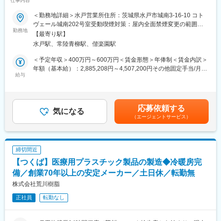
変更の範囲：会社の定める業務
仕事内容
事業のさらなる拡大を見据え、各営業所における営業体制の強化
を図るため、このたび新たな仲間をお迎えすることとなりまし
■ポジションの魅力：
＜勤務地詳細＞水戸営業所住所：茨城県水戸市城南3-16-10 コト
た。
・業界トップクラスの幅広い試験種の実績があり、研究者として
ヴェール城南202号室受動喫煙対策：屋内全面禁煙変更の範囲：
勤務地
高い知識／スキルを獲得できます。
本文参照
【最寄り駅】
■業務詳細：
・ご入社頂く方には試験責任者（もしくは候補者）として当社の
水戸駅、常陸青柳駅、偕楽園駅
病院や介護施設に向けて、入院・入所時に必要な衣類やタオル、
新たな顧客からの受託試験をお任せしたいと思っております。困
日用品などをレンタルできる「アメニティサポートシステム」を
難もあると思いますが、お客様との関係性構築にはやりがいがあ
＜予定年収＞400万円～600万円＜賃金形態＞年俸制＜賃金内訳＞
提案する営業です。ニーズに応じて、人材派遣・紹介サービスや
り、ご経験を是非当社で活用頂きたく思っております。
年額（基本給）：2,885,208円～4,507,200円その他固定手当/月：
院内売店の運営代行サービスも提案していきます。
給与
・コミュニケーションの良い職場です。新しく入社頂く方も丁寧
30,000円固定残業手当/月：62,900円～94,400円（固定残業時間
に馴染んで頂くサポートが受けられます。20～50代まで幅広い年
30時間0分/月）超過した時間外労働の残業手当は追加支給＜月額
主な営業活動は新規提案営業と既存フォローの両輪です。 社会貢
代層の社員が活躍しています。
＞333,334円～500,000円（12分割）（一律手当を含む）＜昇給有
献性も高く、今後の高齢化社会において成長が見込める成長産業
・状況により在宅勤務も行うことが出来るポジションです。
無＞有＜残業手当＞有＜給与補足＞※経験・能力・前職の給与など
応募依頼する
です。 また、病院や介護施設の業務軽減に貢献する事で、患者
気になる
・時間外勤務も多くなく（平均8時間程度）、有休取得率も70％
を考慮するため上下する可能性があります・評価：年2回（4月・
（エージェントサービス）
様、利用者様へのサービス向上に直結する為、大変やりがいのあ
以上とプライベートと両立し易い職場です。
10月/売上実績だけでなく取り組み姿勢や提案プロセスなどの定性
るお仕事です。
評価も重視）・年収例：370-480万円(主任/入社2-3年)⇒420-550
変更の範囲：会社の定める業務
万円(係長/入社3-5年)賃金はあくまでも目安の金額であり、選考を
■キャリアアップについて：
通じて上下する可能性があります。月給(月額)は固定手当を含めた
締切間近
本人の頑張りを昇給、昇格にて評価される制度が御座います。ま
表記です。
【つくば】医療用プラスチック製品の製造◆冷暖房完
た、事業拡大に伴い、新規の営業所も出店しており、営業所長や
エリアを管理する責任者などのポストがある為、早期のキャリア
備／創業70年以上の安定メーカー／土日休／転勤無
アップが見込めます。 ※実際に入社4年前後で所長になった中途入
株式会社荒川樹脂
社の方もいらっしゃいます。
正社員
転勤なし
■会社情報：
当社は入院中に必要となるアメニティ(パジャマ・タオル・日用