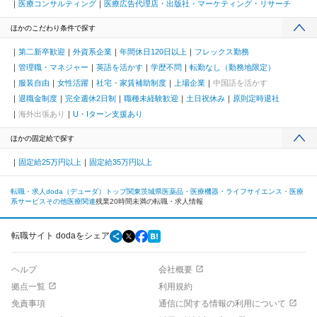
医療コンサルティング
医療広告代理店・出版社・マーケティング・リサーチ
ほかのこだわり条件で探す
第二新卒歓迎
外資系企業
年間休日120日以上
フレックス勤務
管理職・マネジャー
英語を活かす
学歴不問
転勤なし（勤務地限定）
服装自由
女性活躍
社宅・家賃補助制度
上場企業
中国語を活かす
退職金制度
完全週休2日制
職種未経験歓迎
土日祝休み
原則定時退社
海外出張あり
U・Iターン支援あり
ほかの固定給で探す
固定給25万円以上
固定給35万円以上
転職・求人doda（デューダ）トップ
関東
茨城県
医薬品・医療機器・ライフサイエンス・医療
系サービス
その他医療関連
残業20時間未満の転職・求人情報
転職サイト dodaをシェア
ヘルプ
会社概要
拠点一覧
利用規約
免責事項
通信に関する情報の利用について