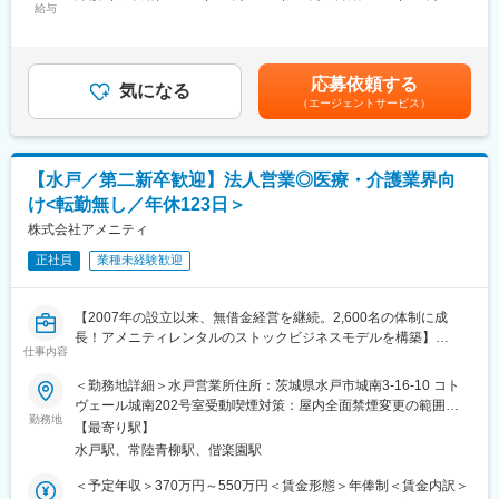
以上にわたり培った技術力で、安定供給と顧客ニーズへの柔軟な
給与
350,000円＜昇給有無＞有＜残業手当＞有＜給与補足＞※社内規定
■就業環境
対応を続けています。
により、経験・スキル等を考慮した上で決定いたします。■賞与：
シフト制勤務（夜勤あり）・週休2日制、各種社会保険完備、正社
年3回賃金はあくまでも目安の金額であり、選考を通じて上下する
員登用制度など、安心して長く働ける制度が充実しています。
■業務内容：
可能性があります。月給(月額)は固定手当を含めた表記です。
■想定されるキャリアパス
応募依頼する
クリーンルーム等の環境下にある検査室にて製品仕上や検査を担
気になる
未経験からスタートし、検査業務全般のスペシャリストやラボの
（エージェントサービス）
当する製造2課のグループリーダーとして、生産指示書に従い日常
管理職へのキャリアアップも目指せます。
的に現場（パートさん20～30名程度）に指示を出す製造２課社員
■企業の特徴/魅力
４名（自ら現場担当することも含む）を統率しつつ、課長を補佐
「生命、健康、そして環境」をテーマとし、地域社会に貢献する
して課全体を円滑に動かすことをお願いします。
総合衛生検査サービスを追求しています。近年、高齢化や環境問
【水戸／第二新卒歓迎】法人営業◎医療・介護業界向
題、食の安全性などへの関心が高まるに従い、増加する検査需要
け<転勤無し／年休123日＞
■具体的には：
に応えるための設備投資も積極的に進めています。
・仕上検査、包装、梱包作業の進捗管理と工程改善
株式会社アメニティ
・仕上設備の日常管理、保守および治工具の管理
変更の範囲：会社の定める業務
正社員
業種未経験歓迎
・仕上関係の手順書作成、発行、指導
・安全及び作業環境の維持管理と改善
・検査員のスキルアップ教育計画と実行
【2007年の設立以来、無借金経営を継続。2,600名の体制に成
長！アメニティレンタルのストックビジネスモデルを構築】
■キャリアプラン：
仕事内容
事業のさらなる拡大を見据え、各営業所における営業体制の強化
グループリーダーとしての活躍いただきますが、将来的に課長を
を図るため、このたび新たな仲間をお迎えすることとなりまし
＜勤務地詳細＞水戸営業所住所：茨城県水戸市城南3-16-10 コト
目指していただくことを期待します。
た。
ヴェール城南202号室受動喫煙対策：屋内全面禁煙変更の範囲：
勤務地
本文参照
■当社の特徴：
【最寄り駅】
■業務詳細：
当社は医療や半導体分野のプラスチック製品の担い手として、製
水戸駅、常陸青柳駅、偕楽園駅
病院や介護施設に向けて、入院・入所時に必要な衣類やタオル、
品の企画開発から金型製造、成型や組立、分包や分注、滅菌など
日用品などをレンタルできる「アメニティサポートシステム」を
＜予定年収＞370万円～550万円＜賃金形態＞年俸制＜賃金内訳＞
クリーンな環境での一貫生産を行っております。最新省力化生産
提案する営業です。ニーズに応じて、人材派遣・紹介サービスや