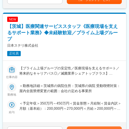
利用された医療器材は清潔にしなければ次の患者様に利用するこ
とができない為、「回収→洗浄→滅菌→配給」といった一連の業
務を行って頂き、安全で確実な滅菌器材の提供を行っています。
NEW
＜手術室サポート業務とは＞
【茨城】医療関連サービススタッフ《医療現場を支え
医療従事者の方々が次の手術に専念できるように手術室内の清掃
るサポート業務》◆未経験歓迎／プライム上場グルー
や物品補充、ガウン介助といった業務を幅広く行い手術室運営を
プ
サポートしています。
日本ステリ株式会社
【配属先について】
正社員
下記エリア内の契約病院に配属となります。現在のお住まいから
通勤可能な施設を優先的に配慮します。通勤時間の目安は 1時間
40分以内 です。
【プライム上場グループの安定性／医療現場を支えるサポート／
■関東：東京都・神奈川県・埼玉県・千葉県・茨城県・栃木県・群
将来的なキャリアパス◎／滅菌業界シェアトップクラス】
馬県
仕事内容
【業務概要】
＜勤務地詳細＞茨城県の病院住所：茨城県の病院 受動喫煙対策：
【キャリアパス】
医療器材の滅菌サービスをはじめ、医療機関に向けた総合的な医
屋内全面禁煙変更の範囲：会社の定める事業所
経験を積んだ後は、リーダー業務や施設責任者としてご活躍いた
療関連サービスを提供しています。今回は、病院内で実際に医療
勤務地
だき、将来的には複数の施設をまとめるようなエリアマネージャ
関連サービス業務を担っていただく方です。未経験からスタート
ーや、院内業務のスペシャリストとしてキャリアを築くことが可
＜予定年収＞350万円～450万円＜賃金形態＞月給制＜賃金内訳＞
できる研修制度を整えており、医療現場を支えるやりがいのある
能です。
月額（基本給）：200,000円～270,000円＜月給＞200,000円～
仕事です。
給与
加えて、人材教育や品質管理といった後方支援の仕事へのキャリ
270,000円＜昇給有無＞有＜残業手当＞有＜給与補足＞※年収はご
アチェンジといった多様なキャリア選択肢がございます。
経験やスキルを考慮して決定されます。■昇給：有■賞与：年2回
【業務詳細】
賃金はあくまでも目安の金額であり、選考を通じて上下する可能
■滅菌業務
【同社の魅力ポイント】