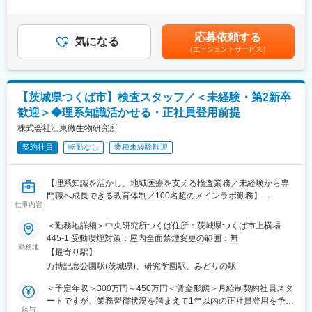
けます。
月給＞215,000円～310,000円＜昇給有無＞有＜残業手当＞有＜給
契約社員から正社員登用後は、賞与や退職金制度も利用可能で
■当ポジションのやりがい
与補足＞時間外手当、食事補助手当（夜勤）含む賃金はあくまで
す。将来的にはラボ運営全体への関与も目指せます。
中央研究所つくばでは1日に2万以上の検体をお預かりしており臨
も目安の金額であり、選考を通じて上下する可能性があります。
応募依頼する
床検査技師として多くの経験を積むことができます。丁寧な教育
気になる
月給(月額)は固定手当を含めた表記です。
■企業の特徴/魅力
（エージェントサービス）
体制の下、多様な検査項目についての知識を得ることができ、自
株式会社江東微生物研究所は、臨床検査業界で売上規模トップク
身の成長を実感することができる環境です。
ラス（業界5位）、従業員数1000人以上を誇る安定企業です。診
■業務詳細
療所・クリニックを中心とした地域密着型の検査サービスを展開
生化学検査、免疫学検査、尿生化学検査、至急検査への対応、検
し、地域医療を支えることで継続的な需要を獲得しています。東
【茨城県つくば市】検査スタッフ／＜未経験・第2新卒
査データの確認、精度管理、分析装置の保守・管理、試薬評価、
日本エリアに特化した事業展開と、長期間担当が変わらない営業
歓迎＞◆理系知識活かせる・正社員登用前提
分析装置導入、新規検査項目の立ち上げなど。経験や適性に応じ
体制により、地域医療機関との強固な信頼関係を構築していま
て学会発表や業務改善活動にも携わっていただきます。検査の精
株式会社江東微生物研究所
す。医療ニーズの拡大を追い風に、毎年売上成長を続けている安
度や品質向上にも積極的に関与し、検査室運営や新技術導入にも
定成長企業です。
契約社員
転勤なし
業種未経験歓迎
チャレンジできる職場環境です。
■組織構成
変更の範囲：会社の定める業務
中央研究所つくばは当社の中核ラボで、100名以上の臨床検査技
【理系知識を活かし、地域医療を支える検査業務／未経験から専
師や専門スタッフが連携し検査を行っています。各分野のスペシ
門職へ成長できる教育体制／100名超のメインラボ勤務】
ャリストが在籍し、チームで助け合いながら業務を推進していま
仕事内容
■業務概要
す。
当社の中核拠点である「中央研究所つくば」にて、医療機関から
＜勤務地詳細＞中央研究所つくば住所：茨城県つくば市上横場
■教育体制
集まる検体を対象にした生化学検査業務を支えるポジションで
445-1 受動喫煙対策：屋内全面禁煙変更の範囲：無
入社後の研修やOJT、正社員登用後には学会や外部研修への参加
す。医師が正確な診断を行うために必要な検査データを提供し、
勤務地
も支援。資格取得やスキルアップのための制度が充実していま
【最寄り駅】
間接的に多くの患者様の健康と医療現場を支える重要な役割を担
す。
万博記念公園駅(茨城県)、研究学園駅、みどりの駅
います。
■就業環境
■業務詳細
＜予定年収＞300万円～450万円＜賃金形態＞月給制契約社員スタ
夜勤を含むシフト制ですが、残業は月20時間未満。福利厚生や正
【生化学検査】
ートですが、業務習得状況を踏まえて1年以内の正社員登用を予定
社員登用制度、退職金制度も整っています。
・血清・尿を用いた生化学項目（肝機能、腎機能、脂質、糖代謝
給与