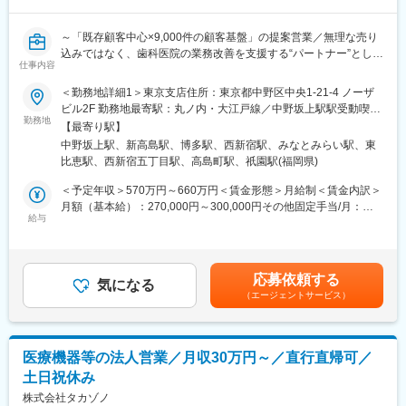
＜担当エリア＞
様に向き合う時間が増え、患者様への貢献につながります。
事業所ごとに営業エリアが決まっているため、そのエリアの中か
・医療の最前線で働く方からの信頼と期待に応え、感謝される瞬
～「既存顧客中心×9,000件の顧客基盤」の提案営業／無理な売り
ら配属後に担当エリアを決定します。
間は、日本の医療を支える存在であることを実感します。
込みではなく、歯科医院の業務改善を支援する“パートナー”として
仕事内容
伴走し、長期的な信頼関係を築くメーカー営業～
＜担当製品＞
変更の範囲：会社の定める業務
賞与年3回・インセンティブ・残業代1分単位支給など、風通しの
・電子カルテ
＜勤務地詳細1＞東京支店住所：東京都中野区中央1-21-4 ノーザ
良い社風のもと、安心して長く働ける環境が整っています。
・会計システム
ビル2F 勤務地最寄駅：丸ノ内・大江戸線／中野坂上駅駅受動喫煙
・予約管理システム 等
勤務地
対策：屋内全面禁煙＜勤務地詳細2＞神奈川支店住所：神奈川県横
【最寄り駅】
■仕事内容
※商品・サービス単価は30万～約300万と、様々な製品がありま
浜市西区みなとみらい4-6-5 リーフみなとみらい 2F勤務地最寄
中野坂上駅、新高島駅、博多駅、西新宿駅、みなとみらい駅、東
医療現場のDXを支える仕事です。
す。
駅：みなとみらい線線／みなとみらい駅駅受動喫煙対策：屋内全
比恵駅、西新宿五丁目駅、高島町駅、祇園駅(福岡県)
販売代理店や既存取引のある歯科医院を中心に、自社製品である
面禁煙＜勤務地詳細3＞福岡支店住所：福岡県福岡市博多区博多駅
歯科向け医療用システム（電子カルテ・会計・予約管理等）の提
■入社後のフォロー体制：
東3-1-1 ZENNO筑紫通ビル 8F勤務地最寄駅：JR／地下鉄福岡空
＜予定年収＞570万円～660万円＜賃金形態＞月給制＜賃金内訳＞
案営業をお任せします。
・入社後1ヶ月は座学研修にて、医療業界の基礎知識や自社製品に
港線／博多駅駅受動喫煙対策：屋内全面禁煙変更の範囲：会社の
月額（基本給）：270,000円～300,000円その他固定手当/月：
※新規開拓は、既存取引先や代理店からの紹介が中心／飛び込み営
ついて学びます。
給与
定める事業所
80,000円～100,000円＜月給＞350,000円～400,000円＜昇給有無
業なし
・その後、OJTにて業務を学んでいただきます。独り立ちまで、
＞有＜残業手当＞有＜給与補足＞昇給/年1回（4月）、賞与/年3回
お客様先に訪問する際は先輩社員が同行します。
（7月、12月、決算賞与4月）※ご経験やスキルに応じて当社規定
■具体的な業務内容
を基に判断致します※残業代は100％支給、みなし残業の設定はあ
応募依頼する
・販売代理店への定期訪問・関係構築、新規顧客情報の獲得
■働き方：
気になる
りません【その他手当】■インセンティブ手当 ■時間外手当 ■
（エージェントサービス）
・歯科医院へのヒアリング、製品提案～契約
・残業30h程度（残業代100％支給・みなし残業ではありません）
直行直帰手当 ■出張手当 ■役職手当 ■職務手当 ■休日出勤手
・医師・歯科衛生士への製品説明、プレゼンテーション
・フレックス制（コアタイムなし）
当賃金はあくまでも目安の金額であり、選考を通じて上下する可
・システム導入時の納品対応
└ご自身のスケジュールに合わせて、仕事とプライベートの両立
能性があります。月給(月額)は固定手当を含めた表記です。
・既存顧客への定期訪問・追加提案
がしやすい環境です。
医療機器等の法人営業／月収30万円～／直行直帰可／
※導入後の操作説明・サポートはインストラクターが担当。営業は
・有給取得率：71.9%(2024年度実績)
土日祝休み
顧客フォローと信頼関係構築に専念できる体制
・女性だけでなく男性の育児休暇取得も推進
株式会社タカゾノ