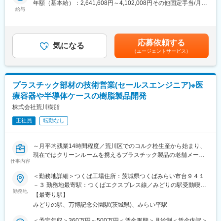
年額（基本給）：2,641,608円～4,102,008円その他固定手当/月：
システムによるコストダウンと効率化、クリーンルームによる環
院内売店の運営代行サービスも提案していきます。
給与
30,000円固定残業手当/月：58,200円～86,500円（固定残業時間
境管理、微生物管理など徹底した品質管理のもと高品質で安全な
30時間0分/月）超過した時間外労働の残業手当は追加支給＜月額
製品をお届けしています。
主な営業活動は新規提案営業と既存フォローの両輪です。 社会貢
＞308,334円～458,334円（12分割）（一律手当を含む）＜昇給有
献性も高く、今後の高齢化社会において成長が見込める成長産業
無＞有＜残業手当＞有＜給与補足＞※経験・能力・前職の給与など
変更の範囲：会社の定める業務
応募依頼する
です。 また、病院や介護施設の業務軽減に貢献する事で、患者
気になる
を考慮するため上下する可能性があります・評価：年2回（4月・
（エージェントサービス）
様、利用者様へのサービス向上に直結する為、大変やりがいのあ
10月/売上実績だけでなく取り組み姿勢や提案プロセスなどの定性
るお仕事です。
評価も重視）・年収例：370-480万円(主任/入社2-3年)⇒420-550
万円(係長/入社3-5年)賃金はあくまでも目安の金額であり、選考を
■キャリアアップについて：
通じて上下する可能性があります。月給(月額)は固定手当を含めた
プラスチック部材の技術営業(セールスエンジニア)※医
本人の頑張りを昇給、昇格にて評価される制度が御座います。ま
表記です。
療容器や半導体ケースの樹脂製品開発
た、事業拡大に伴い、新規の営業所も出店しており、営業所長や
エリアを管理する責任者などのポストがある為、早期のキャリア
株式会社荒川樹脂
アップが見込めます。 ※実際に入社4年前後で所長になった中途入
正社員
転勤なし
社の方もいらっしゃいます。
■会社情報：
～月平均残業14時間程度／荒川区でのコルク栓生産から始まり、
当社は入院中に必要となるアメニティ(パジャマ・タオル・日用
現在ではクリーンルームを携えるプラスチック製品の老舗メーカ
品）をレンタルするアメニティサポートシステムを提供している
仕事内容
ー／定年65歳で長く働けます～
会社です。
＜勤務地詳細＞つくば工場住所：茨城県つくばみらい市台９４１
レンタルだけでなく、病院・介護施設内での申込の受付業務から
■業務内容：
－３ 勤務地最寄駅：つくばエクスプレス線／みどりの駅受動喫煙
ご利用者への提供・回収・請求まで全て弊社で受け持っておりま
顧客からのニーズに対して、技術的な側面を踏まえ提案していた
勤務地
対策：屋内全面禁煙
す。そのため医療・介護施設の業務負担の軽減もでき多くのメリ
【最寄り駅】
だきます。新製品開発のための顧客ヒアリング、開発への橋渡し
ットがあります。拠点は北海道から九州まで展開し、毎年増収・
みどりの駅、万博記念公園駅(茨城県)、みらい平駅
の役割を担っていただきます。開発への依頼の際、プラスチック
増益と確実に業績伸長しています。
射出成形、同金型の知識があればスムーズに仕事が運ぶため、経
＜予定年収＞360万円～500万円＜賃金形態＞月給制＜賃金内訳＞