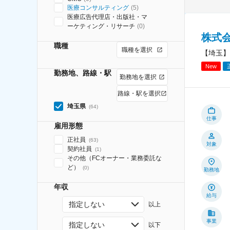
医療コンサルティング
(
5
)
医療広告代理店・出版社・マ
ーケティング・リサーチ
(
0
)
株式
職種
職種を選択
【埼玉】
New
勤務地、路線・駅
勤務地を選択
路線・駅を選択
埼玉県
(
64
)
仕事
雇用形態
正社員
(
63
)
対象
契約社員
(
1
)
その他（FCオーナー・業務委託な
ど）
(
0
)
勤務地
年収
給与
指定しない
以上
事業
指定しない
以下