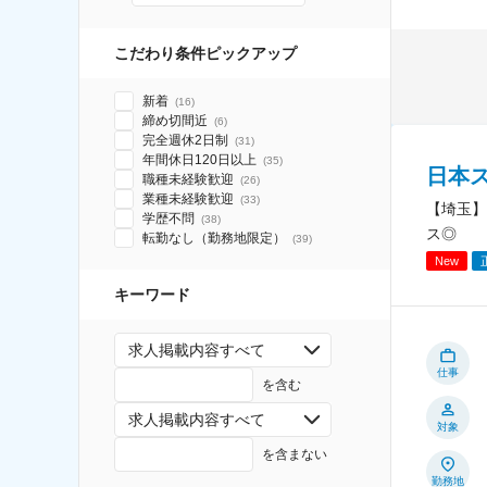
こだわり条件ピックアップ
新着
(
16
)
締め切間近
(
6
)
完全週休2日制
(
31
)
年間休日120日以上
(
35
)
日本
職種未経験歓迎
(
26
)
業種未経験歓迎
(
33
)
【埼玉】
学歴不問
(
38
)
ス◎
転勤なし（勤務地限定）
(
39
)
New
キーワード
求人掲載内容すべて
仕事
を含む
求人掲載内容すべて
対象
を含まない
勤務地