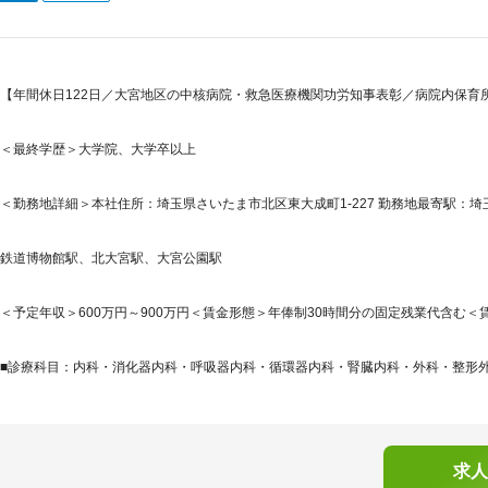
【年間休日122日／大宮地区の中核病院・救急医療機関功労知事表彰／病院内保育
＜最終学歴＞大学院、大学卒以上
＜勤務地詳細＞本社住所：埼玉県さいたま市北区東大成町1-227 勤務地最寄駅：埼玉
鉄道博物館駅、北大宮駅、大宮公園駅
＜予定年収＞600万円～900万円＜賃金形態＞年俸制30時間分の固定残業代含む＜賃金
■診療科目：内科・消化器内科・呼吸器内科・循環器内科・腎臓内科・外科・整形外科
求人