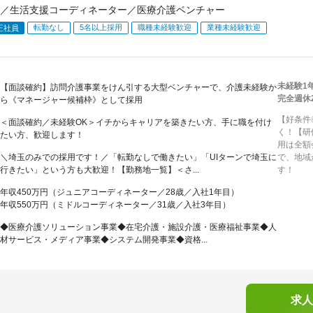
／生活支援コーディネーター／医療介護ベンチャー
転勤なし
5名以上採用
職種未経験歓迎
業種未経験歓迎
正社員
未経験1
【面談確約】訪問介護事業をけん引する大型ベンチャーで、介護未経験か
完全週休
ら《マネージャー候補枠》として採用
【好条件
＜面談確約／未経験OK＞イチからキャリアを築きたい方、手に職を付け
く！【研
たい方、歓迎します！
用は全額
＼埼玉のみでの採用です！／「転勤なしで働きたい」「UIターンで埼玉に
で、地域
行きたい」という方も大歓迎！【勤務地一覧】＜さ...
す！
年収450万円（ジュニアコーディネーター／28歳／入社1年目）
年収550万円（ミドルコーディネーター／31歳／入社3年目）
◆医療介護ソリューション事業◆在宅介護・施設介護・医療福祉事業◆人
材サービス・メディア事業◆システム開発事業◆資格...
求人