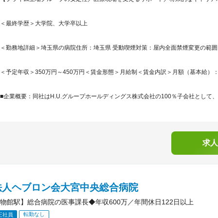
＜最終学歴＞大学院、大学卒以上
＜勤務地詳細＞埼玉県の病院住所：埼玉県 受動喫煙対策：屋内全面禁煙変更の範
＜予定年収＞350万円～450万円＜賃金形態＞月給制＜賃金内訳＞月額（基本給）：200,0
■企業概要：同社はH.U.グループホールディングス株式会社の100％子会社として、
求人
法人ヘブロン会大宮中央総合病院
物館駅】総合病院の医事課長◆年収600万／年間休日122日以上
転勤なし
正社員