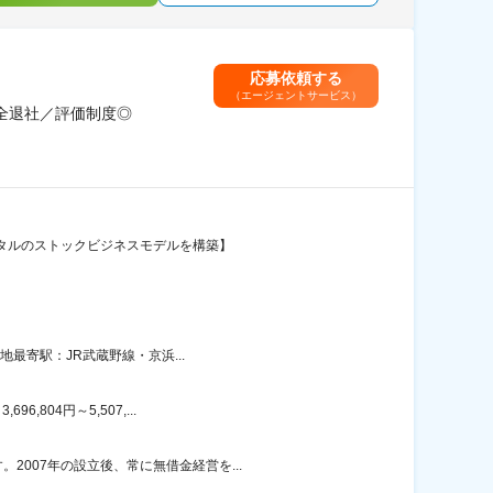
応募依頼する
（エージェントサービス）
完全退社／評価制度◎
ンタルのストックビジネスモデルを構築】
地最寄駅：JR武蔵野線・京浜...
804円～5,507,...
007年の設立後、常に無借金経営を...