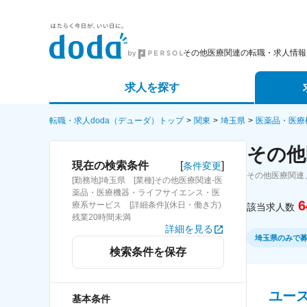
その他医療関連の転職・求人情報
求人を探す
詳細条件から探す
エージェ
転職・求人doda（デューダ）トップ
関東
埼玉県
医薬品・医療
その他
新着求人から探す
スカウト
[
]
現在の検索条件
条件変更
その他医療関連
[勤務地]埼玉県 [業種]その他医療関連-医
求人特集から探す
パートナ
薬品・医療機器・ライフサイエンス・医
6
療系サービス [詳細条件](休日・働き方)
該当求人数
残業20時間未満
詳細を見る
埼玉県のみで
検索条件を保存
ユー
基本条件