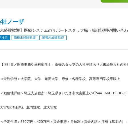
会社ノーザ
未経験歓迎】医療システムのサポートスタッフ職（操作説明や問い合わせ
職種未経験歓迎
業種未経験歓迎
正社員
【正社員／医療事務や歯科衛生士、販売スタッフの入社実績あり／未経験入社の社員
＜最終学歴＞大学院、大学、短期大学、専修・各種学校、高等専門学校卒以上
＜勤務地詳細＞埼玉支店住所：埼玉県さいたま市大宮区上小町544 TAKEI BLDG 3F 
大宮駅(埼玉県)、北与野駅、北大宮駅
＜予定年収＞370万円～420万円＜賃金形態＞月給制＜賃金内訳＞月額（基本給）：240,0