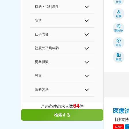
仕事
待遇・福利厚生
対象
語学
勤務地
仕事内容
給与
社員の平均年齢
事業
従業員数
設立
応募方法
64
この条件の求人数
件
医療
検索する
【鉄道博
New