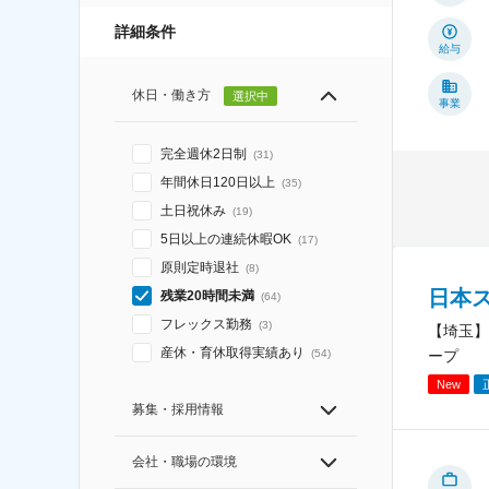
詳細条件
給与
休日・働き方
選択中
事業
完全週休2日制
(
31
)
年間休日120日以上
(
35
)
土日祝休み
(
19
)
5日以上の連続休暇OK
(
17
)
原則定時退社
(
8
)
日本
残業20時間未満
(
64
)
フレックス勤務
(
3
)
【埼玉】
産休・育休取得実績あり
(
54
)
ープ
New
募集・採用情報
会社・職場の環境