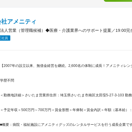
会社アメニティ
法人営業（管理職候補）◆医療・介護業界へのサポート提案／19:00
正社員
【2007年の設立以来、無借金経営を継続。2,600名の体制に成長！アメニティレ
学歴不問
＜勤務地詳細＞さいたま営業所住所：埼玉県さいたま市南区太田窪5-27-3-103 勤務
＜予定年収＞500万円～700万円＜賃金形態＞年俸制＜賃金内訳＞年額（基本給）：3,696,
■概要：病院・福祉施設にアメニティグッズのレンタルサービスを行う成長企業です。2