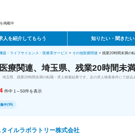
を掲載中
求人を紹介してもらう
知りたい・聞きたい
ントサービス
転職ノウハウ
機器・ライフサイエンス・医療系サービス
その他医療関連
残業20時間未満の
医療関連、埼玉県、残業20時間未満
サービス
データで見る転職
、埼玉県、残業20時間未満の転職・求人検索結果です。左の求人検索条件にて絞込
ーエージェントサービス
コラム・インタビュー
4
件中
1～50
件
を表示
転職Q&A
(
35
)
募集中
スタイルラボラトリー株式会社