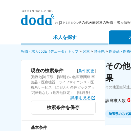
その他医療関連の転職・求人情報
求人を探す
詳細条件から探す
エージェ
転職・求人doda（デューダ）トップ
関東
埼玉県
医薬品・医療
その他
新着求人から探す
スカウト
[
]
現在の検索条件
条件変更
果
[勤務地]埼玉県 [業種]その他医療関連-医
求人特集から探す
パートナ
薬品・医療機器・ライフサイエンス・医
その他医療関連
療系サービス [こだわり条件ピックアッ
プ]転勤なし（勤務地限定） [詳細条件]
詳細を見る
(募集・採用情報)転勤なし（勤務地限
6
該当求人数
定）
検索条件を保存
埼玉県のみで
基本条件