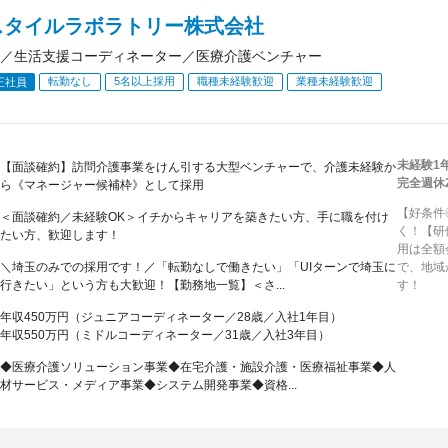
スタイルラボラトリー株式会社
／生活支援コーディネーター／医療介護ベンチャー
転勤なし
5名以上採用
職種未経験歓迎
業種未経験歓迎
正社員
未経験1
【面談確約】訪問介護事業をけん引する大型ベンチャーで、介護未経験か
完全週休
ら《マネージャー候補枠》として採用
【好条件
＜面談確約／未経験OK＞イチからキャリアを築きたい方、手に職を付け
く！【研
たい方、歓迎します！
用は全額
＼埼玉のみでの採用です！／「転勤なしで働きたい」「UIターンで埼玉に
で、地域
行きたい」という方も大歓迎！【勤務地一覧】＜さ...
す！
年収450万円（ジュニアコーディネーター／28歳／入社1年目）
年収550万円（ミドルコーディネーター／31歳／入社3年目）
◆医療介護ソリューション事業◆在宅介護・施設介護・医療福祉事業◆人
材サービス・メディア事業◆システム開発事業◆資格...