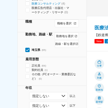
医療コンサルティング
(
4
)
医療広告代理店・出版社・マ
ーケティング・リサーチ
(
0
)
職種
職種を選択
医療
勤務地、路線・駅
【鉄道博
勤務地を選択
New
路線・駅を選択
埼玉県
(
65
)
雇用形態
正社員
(
64
)
仕事
契約社員
(
1
)
その他（FCオーナー・業務委託な
対象
ど）
(
0
)
年収
勤務地
指定しない
以上
最寄駅
指定しない
以下