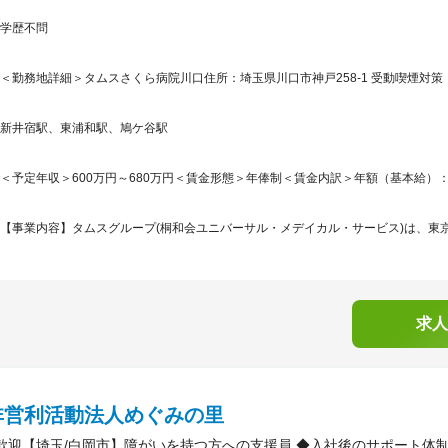
学歴不問
＜勤務地詳細＞タムスさくら病院川口住所：埼玉県川口市神戸258-1 受動喫煙対策
新井宿駅、東浦和駅、鳩ケ谷駅
＜予定年収＞600万円～680万円＜賃金形態＞年俸制＜賃金内訳＞年額（基本給）：6,000,
【事業内容】タムスグループ(桐和会ユニバーサル・メデイカル・サービス)は、東京
求人
非営利活動法人めぐみの里
歓迎【埼玉/白岡市】障がいを持つ方への支援員 ◆入社後のサポート体