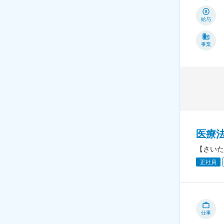
給与
事業
医療
【さいた
正社員
仕事