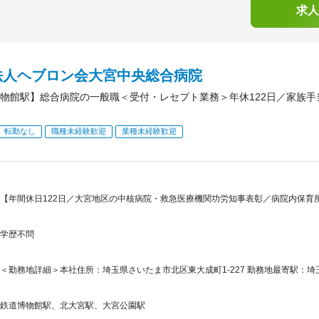
求人
法人ヘブロン会大宮中央総合病院
物館駅】総合病院の一般職＜受付・レセプト業務＞年休122日／家族
転勤なし
職種未経験歓迎
業種未経験歓迎
【年間休日122日／大宮地区の中核病院・救急医療機関功労知事表彰／病院内保育
学歴不問
＜勤務地詳細＞本社住所：埼玉県さいたま市北区東大成町1-227 勤務地最寄駅：埼玉
鉄道博物館駅、北大宮駅、大宮公園駅