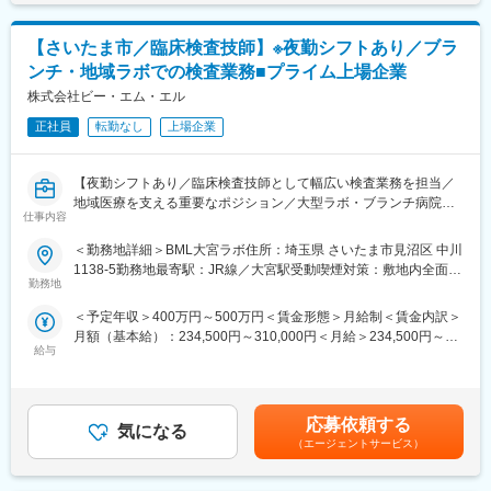
通じて上下する可能性があります。月給(月額)は固定手当を含めた
上長と部の目標を鑑みて、個人目標を設定し達成度合いに応じて
表記です。
評価を決定します。絶対評価（定量と定性）であるので達成して
【魅力ポイント】
いれば適性な評価がされます。
【さいたま市／臨床検査技師】※夜勤シフトあり／ブラ
■上場フェーズの企業での就業◎：
ンチ・地域ラボでの検査業務■プライム上場企業
近年、細胞加工のニーズが高まっており、事業拡大に向けて動い
（評価項目例）
ております。拡大フェーズにて成長できる環境です。
株式会社ビー・エム・エル
・納期へ向けた製造方法の確立とマニュアルへの落とし込み
■安定性・成長性：
・コストダウンの達成
正社員
転勤なし
上場企業
培養液・培地で国内トップクラスシェア、再生医療に力を入れて
・スキルマップの達成度合い など
います。バイオテクノロジーの産業を牽引する企業を目指してお
ります。
■働き方/社風
【夜勤シフトあり／臨床検査技師として幅広い検査業務を担当／
■ワークライフバランス◎：
少数精鋭の組織なので積極的に意見を言い合える社風です。土日
地域医療を支える重要なポジション／大型ラボ・ブランチ病院で
年間休日126日や平均残業20時間と働きやすい環境が整っており
仕事内容
の出勤もなく、メリハリをつけた働きやすい環境です。
活躍可能】
ます。土日祝休み・連休も取得可能のためオンオフを切り替えや
＜勤務地詳細＞BML大宮ラボ住所：埼玉県 さいたま市見沼区 中川
すいです◎
変更の範囲：会社の定める業務
■業務概要
1138-5勤務地最寄駅：JR線／大宮駅受動喫煙対策：敷地内全面禁
当社の臨床検査技師として、各契約病院や地域ラボにて検査業務
勤務地
煙変更の範囲：会社の定める事業所
【当社の特徴】
全般をお任せします。800床規模の大規模病院から小規模病院ま
1981年に設立、当初は微生物検査に使用する動物血液と血清、培
＜予定年収＞400万円～500万円＜賃金形態＞月給制＜賃金内訳＞
で、幅広い環境で検査室業務や検査結果報告に携わり、地域医療
地の製造と販売から事業を開始。微生物培地の原料として動物の
月額（基本給）：234,500円～310,000円＜月給＞234,500円～
の質向上に貢献していただきます。
血液が不可欠である点に着目し、ウサギやヒツジ、ウマなど取り
給与
310,000円＜昇給有無＞有＜残業手当＞有＜給与補足＞・賞与：
扱い品目を増やして参りました。その後、培ってきたノウハウを
年2回・昇給：年1回賃金はあくまでも目安の金額であり、選考を
■業務詳細
基にモノクロおよびポリクロ等抗体受託サービスを手掛け、微生
通じて上下する可能性があります。月給(月額)は固定手当を含めた
主な業務は、生化学、血液、尿一般、免疫、輸血など多岐にわた
物培地の製品ラインアップを充実、最近では細胞の培養に用いる
表記です。
る検体検査です。ブランチ勤務の場合は、各契約病院内の検査室
応募依頼する
組織培養培地の開発に注力しています。
気になる
にて、院内緊急検査や検査結果の迅速な報告を担当します。地域
（エージェントサービス）
ラボ勤務では、検査員10名超の大型ラボにて生化学・血液・血
変更の範囲：会社の定める業務
清・尿一般などの検査を分担し、効率的かつ精度の高い検査体制