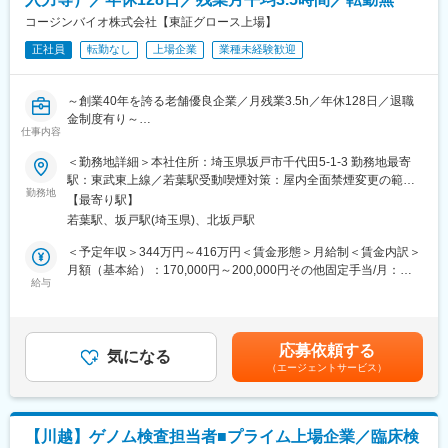
・設備の洗浄、メンテナンスなど
コージンバイオ株式会社【東証グロース上場】
■当社魅力について
■入社後の流れ:
リキッド・ハンドリング製品専門メーカーとして、顧客志向を第
正社員
転勤なし
上場企業
業種未経験歓迎
・新卒社員の受け入れを行っていることから未経験スタートのメ
一に考え製品設計を行う理化学機器メーカーです。常にユーザー
ンバーも多く育成体制は万全に整っています。化学のスペシャリ
の声を元に製品の設計・改良に取り組んでおり、製品設計からア
ストたちから存分に学べる環境です。
フターサービスまで手厚く行っている数少ない日系メーカーの一
～創業40年を誇る老舗優良企業／月残業3.5h／年休128日／退職
・OJT研修からスタート。3カ月間で薬品の取扱い、製造工程の流
つです。
金制度有り～
れなどを学びます。必要な知識・スキルは入社後に学んでいただ
仕事内容
【業務内容】
くことが可能。教育・バックアップ体制が充実しているので未経
【製品について】
■培養用培地、検査薬等の出荷梱包作業
＜勤務地詳細＞本社住所：埼玉県坂戸市千代田5-1-3 勤務地最寄
験の方もご安心ください。
分注機器(ピペット、ディスペンサー)と自動分注システム機器の開
包装、梱包、ピッキング、出荷、商品管理業務など
駅：東武東上線／若葉駅受動喫煙対策：屋内全面禁煙変更の範
発・製造・販売を行っております。
勤務地
囲：会社の定める事業所
■魅力：
【最寄り駅】
（※分注：溶液を一定量の少量づつに分けること。医学、理化学や
■パソコン操作
・残業は多くて月20時間程度とライフワークバランスを大切にで
生物学分野の用語です）
若葉駅、坂戸駅(埼玉県)、北坂戸駅
Excel、Word操作、送り状システム入力、送り状発行、在庫管理
きます。
マイクロピペットを国内で初めて開発したパイオニアであり、国
など
＜予定年収＞344万円～416万円＜賃金形態＞月給制＜賃金内訳＞
・社宅や世帯手当・家賃補助等の福利厚生充実。リーズナブルな
内の研究機関/大学等で国内1位、20％のシェアを誇っておりま
月額（基本給）：170,000円～200,000円その他固定手当/月：
社食もあ
す。
■配送
給与
60,000円～80,000円＜月給＞230,000円～280,000円＜昇給有無
ります。
・配送補助業務
＞有＜残業手当＞有＜給与補足＞■昇給：あり（前年度実績0～
変更の範囲：会社の定める業務
・配送（中型免許以上）
10,000円/月）■賞与：年2回（前年度実績計4か月分）■その他固
■東京工場（川越）について：
定手当＝技能手当・職務手当（30,000～40,000円）賃金はあくま
約380名が在籍。汎用品から特殊品まで試薬全般と少量多品種の
応募依頼する
培養用培地とは
気になる
でも目安の金額であり、選考を通じて上下する可能性がありま
化成品を製造しています。数百グラムから数十トンの生産が可能
（エージェントサービス）
当社では"細胞培養"という、生物の細胞を体外に取り出して人工的
す。月給(月額)は固定手当を含めた表記です。
です。
に体内に似せた環境の中で維持し、増やすことを行っています。
私達（ヒト）の細胞も細胞培養によって増やすことが可能です。
■当社について：
富士フイルムワコーケミカルは、長年培ってきた合成・量産技術
【川越】ゲノム検査担当者■プライム上場企業／臨床検
そして"培養用培地"とは、細胞や微生物が成長しやすいよう人工的