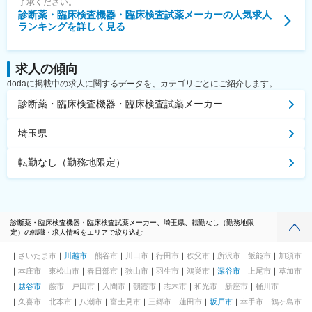
了承ください。
診断薬・臨床検査機器・臨床検査試薬メーカー
の人気求人
ランキングを詳しく見る
求人の傾向
dodaに掲載中の求人に関するデータを、カテゴリごとにご紹介します。
診断薬・臨床検査機器・臨床検査試薬メーカー
埼玉県
転勤なし（勤務地限定）
診断薬・臨床検査機器・臨床検査試薬メーカー、埼玉県、転勤なし（勤務地限
定）の転職・求人情報をエリアで絞り込む
さいたま市
川越市
熊谷市
川口市
行田市
秩父市
所沢市
飯能市
加須市
本庄市
東松山市
春日部市
狭山市
羽生市
鴻巣市
深谷市
上尾市
草加市
越谷市
蕨市
戸田市
入間市
朝霞市
志木市
和光市
新座市
桶川市
久喜市
北本市
八潮市
富士見市
三郷市
蓮田市
坂戸市
幸手市
鶴ヶ島市