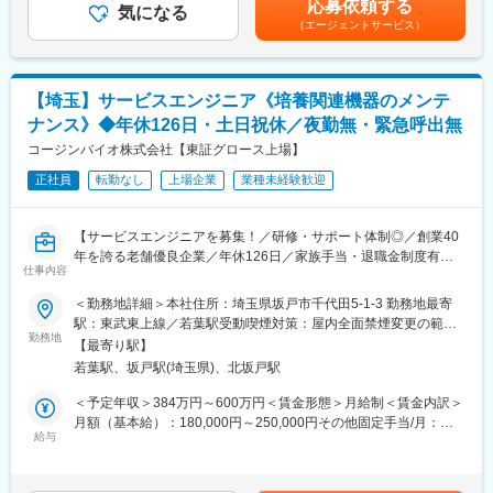
応募依頼する
・有価証券報告書作成
気になる
当内訳：・技能手当 30,000円～60,000円・職務手当 30,000円
（エージェントサービス）
・開示等対応
～60,000円■昇給年1回（4月）■賞与年2回（６月・11月）賃金は
■同社の強み：
・決算説明資料、その他法定開示・任意開示資料、社内資料等の
あくまでも目安の金額であり、選考を通じて上下する可能性があ
・仕様検討～機械設計、電気設計、加工、組み立てまで社内一貫
作成
ります。月給(月額)は固定手当を含めた表記です。
でサポートしているため、既製品にとらわれず、顧客のニーズに
・決算説明会の運営
合わせた質の高い提案ができることが同社の強みです。
【埼玉】サービスエンジニア《培養関連機器のメンテ
・報道機関対応
ナンス》◆年休126日・土日祝休／夜勤無・緊急呼出無
・機関投資家、アナリストの取材対応、エンゲージメント
■福利厚生
・株主の問い合わせ対応
コージンバイオ株式会社【東証グロース上場】
・昼食代一部補助：毎日1食360円のお弁当を会社で一括手配して
・株式事務など
おり、その内、半額180円を会社が負担しております。（本人負
正社員
転勤なし
上場企業
業種未経験歓迎
コーポレートブランドの確立及びステークホルダーを始め当社を
担分は、給与にて天引き）
取り巻く社会環境との関係構築に従事していただきます。
なお、具体的にはこれまでのご経験や適性も考慮しながら役割を
変更の範囲：会社の定める業務
【サービスエンジニアを募集！／研修・サポート体制◎／創業40
決定していきます。
年を誇る老舗優良企業／年休126日／家族手当・退職金制度有
仕事内容
り】
【入社後お任せする業務】
＜勤務地詳細＞本社住所：埼玉県坂戸市千代田5-1-3 勤務地最寄
まずは経験や能力に応じた業務からお任せしていきます。組織拡
【はじめに】
駅：東武東上線／若葉駅受動喫煙対策：屋内全面禁煙変更の範
大に向け、管理職としてのポストをお願いしたいと思います。上
今回は増員を目的にサービスエンジニアを募集します。ご担当い
勤務地
囲：会社の定める事業所
場を経てさらに業務拡大をしていく当社でぜひ責任感のある仕事
【最寄り駅】
ただくのは、再生医療や微生物検査に関わる培養関連の機器メン
をしてみませんか。
若葉駅、坂戸駅(埼玉県)、北坂戸駅
テナンスがメインです。
＜予定年収＞384万円～600万円＜賃金形態＞月給制＜賃金内訳＞
【ポジションの魅力】
【働き方】
月額（基本給）：180,000円～250,000円その他固定手当/月：
・将来的に、より経営に近いポジションでの業務従事も可能で
■1日の巡回数：目安0～3件
給与
80,000円～150,000円＜月給＞260,000円～400,000円＜昇給有無
す。
■出張について：国内の出張は月2～3回程度、海外（イギリス）
＞有＜残業手当＞有＜給与補足＞■昇給年1回（4月）■賞与年2回
・社員一人に対する裁量が大きいのも特徴で、他ではなかなか味
は年に1回程度想定しております。
（６月・11月）賃金はあくまでも目安の金額であり、選考を通じ
わえない経験を積み重ねることができます。