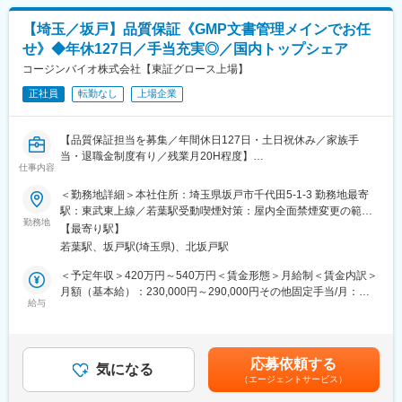
■業務内容
【埼玉／坂戸】品質保証《GMP文書管理メインでお任
・再生医療培地の製造業務
せ》◆年休127日／手当充実◎／国内トップシェア
・製造におけるオペレーション及び工程管理
・製造支援におけるオペレーション及び工程管理
コージンバイオ株式会社【東証グロース上場】
・消耗品の発注と補充
正社員
転勤なし
上場企業
※製造のプロセス（原料受入れ試験→原料秤量→調液・溶解→充填
→包装→品質試験）にも関わっていただきます。
【品質保証担当を募集／年間休日127日・土日祝休み／家族手
■研修体制
当・退職金制度有り／残業月20H程度】
・基本的にはOJTで業務に慣れていただきますが、経験豊富な社
仕事内容
員が在籍していますので、安心してキャッチアップいただけま
【はじめに】
＜勤務地詳細＞本社住所：埼玉県坂戸市千代田5-1-3 勤務地最寄
す。
本求人は、品質保証担当の募集です。原薬または医薬品GMP文書
駅：東武東上線／若葉駅受動喫煙対策：屋内全面禁煙変更の範
・講習なども多数あり、味の素Gの研修にも参加可能です。
管理をお任せします。GMP及びISO基準に基づく文書管理全般を
勤務地
囲：会社の定める事業所
【最寄り駅】
ご担当いただきます。
■組織構成
若葉駅、坂戸駅(埼玉県)、北坂戸駅
20～30代を中心とした9名の組織となります
【業務内容】
＜予定年収＞420万円～540万円＜賃金形態＞月給制＜賃金内訳＞
■新規文書作成：
月額（基本給）：230,000円～290,000円その他固定手当/月：
■キャリアパス例
製品仕様書やGMP及びISO関連書類
給与
40,000円～60,000円＜月給＞350,000円～450,000円（一律手当
・製造部門でのキャリアアップ（マネジメントなど）
■既存書類の更新・管理：
を含む）＜昇給有無＞有＜残業手当＞有＜給与補足＞■固定残業手
・品質管理、品質保証などへのキャリアチェンジ
有効期限確認や仕様変更に伴う改訂、書類の差し替え・文書保管
当：80,000円～100,000円※固定残業手当は時間外手当、休日手
※社員の成長を後押しする風土があるので、成果を残すことで同社
など
当、深夜手当の補填とし、 約３７時間相当の時間外手当相当分
内で多くのチャレンジが可能です
応募依頼する
■サポート業務：
気になる
の金額とする。■昇給：年1回（4月）■賞与：年2回（6月・11月）
（エージェントサービス）
逸脱管理、変更管理、文書管理など
※過去実績計4ヶ月分賃金はあくまでも目安の金額であり、選考を
■評価制度
■行政、取引先の査察対応