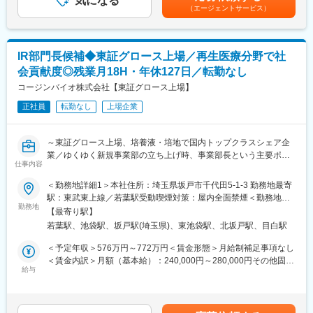
気になる
可能性があります。月給(月額)は固定手当を含めた表記です。
は高く、今後も安定的な受注を見込むことができます。
（エージェントサービス）
開発部門は現在10名が在籍しており、機械設計担当者は責任者、
メンバー4名で構成されています。
変更の範囲：会社の定める業務
■研修体制とその後のキャリアについて
IR部門長候補◆東証グロース上場／再生医療分野で社
入社～１年目：当社製品の構造や機能などについて学んでいただ
会貢献度◎残業月18H・年休127日／転勤なし
きます。当社は設計～製造まで一気通貫で実施してますので、設
計だけでなく製造工程も学んでいただき、製品の仕組みまでキャ
コージンバイオ株式会社【東証グロース上場】
ッチアップいただきます。
正社員
転勤なし
上場企業
～２年目：先輩社員の補助につきながら、装置の一部品の開発・
設計などから業務を行っていただき、徐々に１人立ちいただきま
す。
～東証グロース上場、培養液・培地で国内トップクラスシェア企
～３年目：部品の少ない装置を１人で開発・設計いただきます。
業／ゆくゆく新規事業部の立ち上げ時、事業部長という主要ポジ
その後は大型装置の開発PJTの一員として業務を進めたり、チー
仕事内容
ションをお任せ予定～
ムリーダーとしてけん引いただくことを期待しています。
＜勤務地詳細1＞本社住所：埼玉県坂戸市千代田5-1-3 勤務地最寄
※ご経験に応じて進み具合は変わりますので、年数は目安となりま
【業務概要】
駅：東武東上線／若葉駅受動喫煙対策：屋内全面禁煙＜勤務地詳
す。
広報IR部門長候補として、株式事務（株主総会・決算関連資料等
勤務地
細2＞東京オフィス住所：東京都豊島区西池袋１丁目１１番１号
【最寄り駅】
の作成)、IR広報、持株会運営などに携わって頂きます。
メトロポリタンプラザビル１１階勤務地最寄駅：池袋駅受動喫煙
■当社の製品について
若葉駅、池袋駅、坂戸駅(埼玉県)、東池袋駅、北坂戸駅、目白駅
対策：屋内全面禁煙
血液や試薬などの液体を高精度に取り分ける分注機や自動化装置
【業務詳細】
＜予定年収＞576万円～772万円＜賃金形態＞月給制補足事項なし
を開発・製造しています。
・IR／PR活動
＜賃金内訳＞月額（基本給）：240,000円～280,000円その他固定
医療機関や検査センター、製薬メーカー向けに、試薬等の分配・
・Webサイト、会社案内、統合報告書等のIR・PRツール制作
給与
手当/月：60,000円～120,000円固定残業手当/月：100,000円～
希釈・混合・充填などの工程を自動化し、検査の効率化と品質向
・株主事務（株主総会に関する各種手続き・設営）
150,000円（固定残業時間45時間0分/月）超過した時間外労働の
上に貢献しています。
・証券取引所基準、会社法改正に伴う対応
残業手当は追加支給＜月給＞400,000円～550,000円（一律手当を
人手作業では難しい微量・高精度な処理を実現する装置を提供し
・決算短信
含む）＜昇給有無＞有＜残業手当＞有＜給与補足＞■その他固定手
ています。