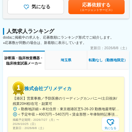
■働き方：
て上下する可能性があります。月給(月額)は固定手当を含めた表記
応募依頼する
年間休日126日・土日祝休み、残業時間は月平均10時間程となっ
気になる
です。
【働き方や福利厚生】
（エージェントサービス）
ており、ワークライフバランスを整えやすい環境です。また、休
年間休日127日、土日祝休み、残業月平均18時間以内と、ご家庭
日の急な呼び出しや夜間対応はございません。稀にお客様都合に
と両立して働きたい方におすすめです。家族手当・退職金制度な
より土日の出勤が発生する場合がございますが、その場合は振替
ども整っております。
休日を取得いただきます。
人気求人ランキング
【同社の特徴】
dodaに掲載中の求人を、応募数順にランキング形式でご紹介します。
【業務内容】
1981年に設立し、当初は微生物検査に使用する動物血液と血清、
※応募数が同数の場合は、新着順に表示しています。
■機器メンテナンス業務全般
培地の製造と販売から事業を開始しました。再生医療やワクチン
■設置据え付け修理・点検
更新日：
2026/8/8（土）
製造、微生物検査にも貢献する「培地」やウイルス検査用製品の
■見積書作成
製造を手がける企業です。40年もの実績をもつリーディングカン
診断薬・臨床検査機器・
■巡回訪問
埼玉県
転勤なし（勤務地限定）
パニーとして国内で知られており、トップクラスのシェアを誇っ
臨床検査試薬メーカー
ています。今後は新たな分野への事業拡大や既存組織の強化を計
また、下記のような営業フォローをいただくこともございます。
画しております。
■機器に関わる案内・フォロー（営業同行や勉強会実施など）
■機器部品の在庫管理・発注
■機器に関する問い合わせ対応（メール・電話など）
株式会社プリメディカ
【研修について】
【港区】営業事務／予防医療のリーディングカンパニー/土日祝休/
入社後６カ月～最長１年程度、坂戸本社（埼玉）にて研修を予定
残業20H程/在宅・副業可
しております。丁寧に指導いたしますので、入社後も安心してキ
＜勤務地詳細＞本社住所：東京都港区芝5-26-20 勤務地最寄駅：都営大江戸線／大門駅受動喫煙対策：屋内全面禁煙変更の範囲：会社の定める事業所（リモートワーク含む）
ャッチアップいただける環境です◎
＜予定年収＞400万円～540万円＜賃金形態＞年俸制特記事項なし＜賃金内訳＞年額（基本給）：3,210,000円～4,653,360円固定残業手当/月：65,462円～112,220円（固定残業時間30時間0分/月）超過した時間外労働の残業手当は追加支給＜月額＞332,962円～500,000円（12分割）（一律手当を含む）＜昇給有無＞有＜残業手当＞有賃金はあくまでも目安の金額であり、選考を通じて上下する可能性があります。月給(月額)は固定手当を含めた表記です。
掲載予定期間：
2026/7/27（月）
〜
【タイムスケジュール例】
2026/10/25（日）
09:00～出勤（事務処理、スケジュール確認）
気になる
更新日：
2026/8/8（土）