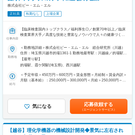
「KBM」ブランドとして多くのオリジナル製品を生み出し今日に
国際治験ラボで一緒に働くメンバーは全体で38名。BML社員とラ
株式会社ビー・エム・エル
至っています
ボコープ社の社員が協力し合いながら検査を進めています。
正社員
転勤なし
上場企業
男女比は半々で年齢層で見ると30代が多めの組織です。
変更の範囲：会社の定める業務
■国際治験ラボとは：
【臨床検査国内トップクラス／福利厚生◎／創業70年以上／臨床
2010年、グローバルで展開し、医薬品開発事業を行なう「ラボコ
検査業界大手／高度な技術と豊富なノウハウで人々の健康づくり
ープ社」とスタートした共同治験ラボのことです。
仕事内容
に貢献しています】
当社では世界基準で行なう国際治験を世界各地のラボと協働して
＜勤務地詳細＞株式会社ビー・エム・エル 総合研究所（川越）
進め、新しい医薬品の開発をサポートしています。
■業務内容：
住所：埼玉県川越市的場1361-1 勤務地最寄駅：川越線／的場駅受
そのため、検査の手順書は全て英語で書かれています。
染色体検査職を募集します。
勤務地
動喫煙対策：屋内全面禁煙
【最寄り駅】
・培養
■教育体制：
的場駅、霞ケ関駅(埼玉県)、西川越駅
・G分染法
OJTとして先輩社員に指導いただきます。独り立ちが可能になる
・FISH検査
＜予定年収＞450万円～600万円＜賃金形態＞月給制＜賃金内訳＞
まで、個人のペースに合わせて指導をいたしますので、未経験の
・マイクロアレイ染色体検査 など
月額（基本給）：250,000円～300,000円＜月給＞250,000円～
方もご安心ください。
染色体検査は医師の診断を支える検査業務です。
給与
300,000円＜昇給有無＞有＜残業手当＞有＜給与補足＞・賞与：
実際に、ブランクがある方や未経験の方も活躍されております。
染色体検査に関わる資格取得などキャリアアップの支援も充実し
年2回・昇給：1月 賃金はあくまでも目安の金額であり、選考を
ています
通じて上下する可能性があります。月給(月額)は固定手当を含めた
■当社について：
表記です。
医療機関から依頼され1日30数万もの検体検査を手掛ける臨床検
応募依頼する
■教育体制：
気になる
査大手企業です。全国の基幹病院やクリニック等医療機関よりお
（エージェントサービス）
OJTとして先輩社員に指導いただきます。独り立ちが可能になる
預かりする検査領域は4,000項目以上。臨床検査事業を中心に医療
まで、個人のペースに合わせて指導をいたしますので、未経験の
の向上に努め特殊検査・研究検査までを網羅する総合ラボとして
方もご安心ください。
設立以来高い評価を得ています。
実際に、ブランクがある方や未経験の方も活躍されております。
さらに、臨床検査事業の他にも医療情報システム事業（電子カル
【越谷】理化学機器の機械設計開発◆景気に左右され