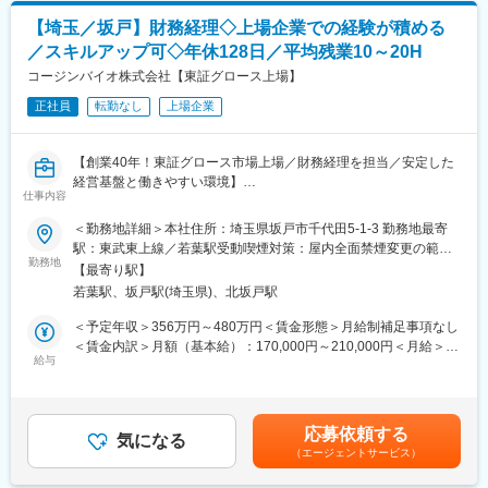
を構築しています。夜間・休日のシフトにも対応し、地域医療の
【埼玉／坂戸】財務経理◇上場企業での経験が積める
ニーズに応える体制です。
／スキルアップ可◇年休128日／平均残業10～20H
■扱うサービス
コージンバイオ株式会社【東証グロース上場】
最新の検査機器を導入し、各種検査の自動化や効率化を推進。検
査精度と業務効率の両立を図っています。
正社員
転勤なし
上場企業
■組織構成
【創業40年！東証グロース市場上場／財務経理を担当／安定した
所属するチームは25名前後(契約社員含む)が在籍し、チームで連
経営基盤と働きやすい環境】
携しながら業務を進めています。
仕事内容
■業務概要
■業務の魅力
＜勤務地詳細＞本社住所：埼玉県坂戸市千代田5-1-3 勤務地最寄
当社の財務経理部門にて、経理実務経験を活かし、日次経理業
大規模施設から地域の病院まで、幅広いフィールドで検査技師と
駅：東武東上線／若葉駅受動喫煙対策：屋内全面禁煙変更の範
務、月次・年次決算、開示業務、監査対応など、幅広い業務を担
して成長できる環境です。緊急検査対応や多様な検査に携わるこ
勤務地
囲：会社の定める事業所
【最寄り駅】
当していただきます。事業拡大・成長を支える重要なポジション
とで、実務経験を深められます。
若葉駅、坂戸駅(埼玉県)、北坂戸駅
です。
■教育体制
＜予定年収＞356万円～480万円＜賃金形態＞月給制補足事項なし
■業務詳細
ブランクのある方や経験の浅い方も、先輩技師のサポートや研修
＜賃金内訳＞月額（基本給）：170,000円～210,000円＜月給＞
・日次経理業務（入出金管理、経費精算等）
体制を通じて着実にスキルアップが可能です。
給与
170,000円～210,000円＜昇給有無＞有＜残業手当＞有＜給与補足
・月次決算（単体）
＞■残業代：別途支給（１分単位）■昇給：ベースアップ込みの実
・四半期・年次決算（補助&#12316;主担当）
■就業環境
績…0～5％■賞与：年2回※昨年度実績…計4ヶ月分賃金はあくまで
・開示業務補助
正社員雇用・シフト制で安定した就業環境を提供。住宅手当や家
も目安の金額であり、選考を通じて上下する可能性があります。
応募依頼する
・監査対応（資料準備等）
族手当、深夜・当直・時間外手当など、充実した福利厚生があり
気になる
月給(月額)は固定手当を含めた表記です。
（エージェントサービス）
・その他付随する業務
ます。実働7.5時間・休憩60分と無理なく働ける勤務体制です。