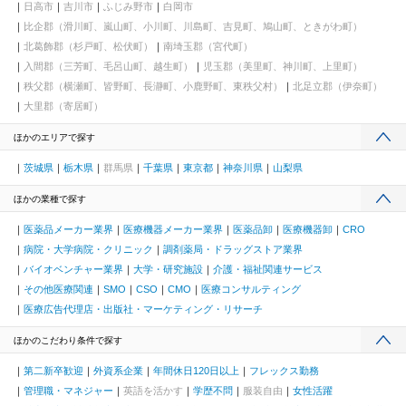
日高市
吉川市
ふじみ野市
白岡市
比企郡（滑川町、嵐山町、小川町、川島町、吉見町、鳩山町、ときがわ町）
北葛飾郡（杉戸町、松伏町）
南埼玉郡（宮代町）
入間郡（三芳町、毛呂山町、越生町）
児玉郡（美里町、神川町、上里町）
秩父郡（横瀬町、皆野町、長瀞町、小鹿野町、東秩父村）
北足立郡（伊奈町）
大里郡（寄居町）
ほかのエリアで探す
茨城県
栃木県
群馬県
千葉県
東京都
神奈川県
山梨県
ほかの業種で探す
医薬品メーカー業界
医療機器メーカー業界
医薬品卸
医療機器卸
CRO
病院・大学病院・クリニック
調剤薬局・ドラッグストア業界
バイオベンチャー業界
大学・研究施設
介護・福祉関連サービス
その他医療関連
SMO
CSO
CMO
医療コンサルティング
医療広告代理店・出版社・マーケティング・リサーチ
ほかのこだわり条件で探す
第二新卒歓迎
外資系企業
年間休日120日以上
フレックス勤務
管理職・マネジャー
英語を活かす
学歴不問
服装自由
女性活躍