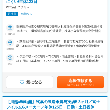
テ）など「医療」×「情報」の未来を創る企業として人と健康に貢
にくい/年休123日
■当社について：
献をしていきます。
医療機関から依頼され1日30数万もの検体検査を手掛ける臨床検
株式会社ニチリョー
査大手企業です。全国の基幹病院やクリニック等医療機関よりお
変更の範囲：会社の定める業務
正社員
転勤なし
預かりする検査領域は4,000項目以上。臨床検査事業を中心に医療
の向上に努め特殊検査・研究検査までを網羅する総合ラボとして
設立以来高い評価を得ています。
医療臨床検査や研究現場で使用される理化学機器を製造/販売する
さらに、臨床検査事業の他にも医療情報システム事業（電子カル
当社にて、機械製品(自動分注装置、検体小分装置等)の設計開発を
テ）など「医療」×「情報」の未来を創る企業として人と健康に貢
仕事内容
お任せします。
献をしていきます。
ご経験に応じてお客様へのヒアリング・仕様書作成から組立まで
＜勤務地詳細＞越谷本社工場住所：越谷市西方2760-1 勤務地最寄
お任せします。
駅：JR武蔵野線線／南越谷駅受動喫煙対策：敷地内全面禁煙変更
勤務地
の範囲：会社の定める事業所
＜機械設計業務について＞
＜予定年収＞400万円～730万円＜賃金形態＞日給月給制＜賃金内
・オリジナル、OEM、カスタマイズ製品の設計・開発業務（分注
訳＞月額（基本給）：252,800円～486,700円/月20日間勤務想定
装置、搬送装置等）
給与
＜想定月額＞252,800円～486,700円＜昇給有無＞有＜残業手当＞
・樹脂成型品の設計・開発業務
有＜給与補足＞管理職での採用の場合、年俸制となります。年俸
・既存機器の設計変更、ブラッシュアップ
制：649万円～730万円（分割回数15回）基本給：432,700円～
※お客様との打ち合わせを重ねながら設計を行います
486,700円/月残業代：管理監督者のため支給無賞与実績：有※年収
応募依頼する
気になる
は経験・スキルを考慮の上、決定いたします賃金はあくまでも目
＜製造業務＞
（エージェントサービス）
安の金額であり、選考を通じて上下する可能性があります。月給
・組立て及び配線作業等
(月額)は固定手当を含めた表記です。
・装置の納品、設置、立ち上げのフォロー等
【川越※転勤無】試薬の製造◆賞与実績5.3ヶ月／富士
■業務で使用するツール
・Excel・WORD・OUTLOOK・ボール盤・フライス盤・一般工
フイルムGメーカー／年休125日・日勤・土日祝休