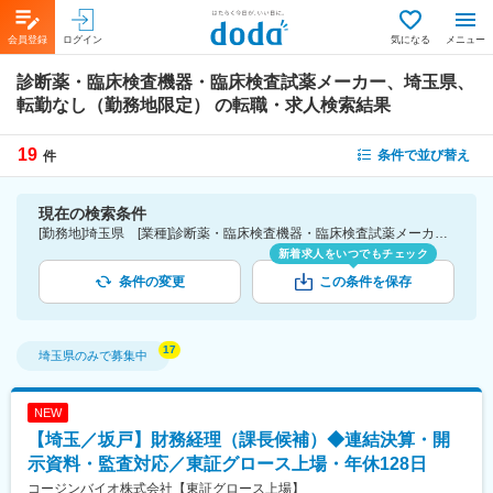
会員登録
ログイン
気になる
メニュー
診断薬・臨床検査機器・臨床検査試薬メーカー、埼玉県、
転勤なし（勤務地限定）
の転職・求人検索結果
19
条件で並び替え
件
現在の検索条件
[勤務地]埼玉県 [業種]診断薬・臨床検査機器・臨床検査試薬メーカー-医薬品・医療機器・ライフサイエンス・医療系サービス [こだわり条件ピックアップ]転勤なし（勤務地限定） [詳細条件](募集・採用情報)転勤なし（勤務地限定）
新着求人をいつでもチェック
条件の変更
この条件を保存
埼玉県
のみで募集中
NEW
【埼玉／坂戸】財務経理（課長候補）◆連結決算・開
示資料・監査対応／東証グロース上場・年休128日
コージンバイオ株式会社【東証グロース上場】