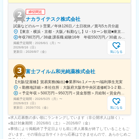
09:30～会議
10:00～顧客訪問（修理訪問、営業同行、巡回訪問）
締切間近
12:00～昼食
13:00～顧客訪問（修理訪問、営業同行、巡回訪問）
ナカライテスク株式会社
17:00～事務処理、報告書作成、スケジュール確認
試薬などのルート営業／年休126日／土日祝休／賞与5カ月分超
18:00～退社
【東京・横浜・京都・大阪／転勤なし】U・Iターン歓迎■東京営業所東京都新宿区百人町2-19-13＜アクセス＞JR「新大久保駅」から徒歩6分■横浜営業所神奈川県横浜市中区太田町6-84-2 大樹生命横浜桜木町ビル1F＜アクセス＞横浜高速鉄道「馬車道駅」から徒歩3分JR「桜木町駅」から徒歩7分■本社営業所（京都市）京都市中京区二条通烏丸西入東玉屋町498＜アクセス＞地下鉄 烏丸線「烏丸御池駅」から徒歩5分■大阪営業所大阪府吹田市出口町4-1＜アクセス＞JR「吹田駅」から徒歩8分※原則、転居を伴う転勤はありません。※受動喫煙対策：屋内全面禁煙（屋上に喫煙スペースあり）
年収780万円／38歳 課長職 経験16年 年収550万円／30歳 ルート営業職 経験8年
【同社の特徴】
掲載予定期間：
2026/6/1（月）
〜
1981年に設立し、微生物検査に使用する動物血液と血清、培地の
2026/8/16（日）
製造と販売から事業を開始。微生物培の原料として動物の血液が
気になる
更新日：
2026/8/7（金）
必要不可欠である点に着目し、ウサギやヒツジ、ウマなど取り扱
い品目を増やして参りました。それまで培ってきたノウハウを基
にモノクロおよびポリクロ等抗体受託サービスを手掛け、微生物
富士フイルム和光純薬株式会社
培地の製品ラインアップを充実、最近では細胞の培養に用いる組
織培養培地の開発に特に注力してきました。
【大阪/淀屋橋】貿易実務(輸出)◆業界No.1メーカー/福利厚生充実
＜勤務地詳細＞本社住所：大阪府大阪市中央区道修町3-1-2 勤務地最寄駅：地下鉄御堂筋線／淀屋橋駅受動喫煙対策：屋内全面禁煙変更の範囲：会社の定める事業所（リモートワーク含む）
変更の範囲：会社の定める業務
＜予定年収＞500万円～950万円＜賃金形態＞月給制＜賃金内訳＞月額（基本給）：270,000円～530,000円＜月給＞270,000円～530,000円＜昇給有無＞有＜残業手当＞有＜給与補足＞■昇給：年1回■賞与：年2回賃金はあくまでも目安の金額であり、選考を通じて上下する可能性があります。月給(月額)は固定手当を含めた表記です。
掲載予定期間：
2026/5/25（月）
〜
2026/8/23（日）
気になる
更新日：
2026/7/31（金）
※求人応募数の多い順にランキングしています（非公開求人は除く）。
※集計対象期間：2026/8/1（土）～2026/8/7（金）
※事情により掲載終了予定日よりも前に求人募集が終了していることもご
ざいます。その場合は当サイトから応募はできませんので、あらかじめご