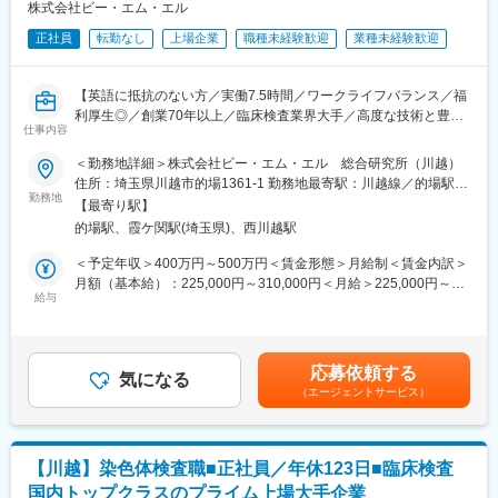
・内部統制（J-SOX）対応
株式会社ビー・エム・エル
正社員
転勤なし
上場企業
職種未経験歓迎
業種未経験歓迎
■組織構成
配属先は部長、部長代理、課長、メンバー1名の4名で構成されて
おります。
【英語に抵抗のない方／実働7.5時間／ワークライフバランス／福
利厚生◎／創業70年以上／臨床検査業界大手／高度な技術と豊富
■企業・業務の魅力：
仕事内容
なノウハウで人々の健康づくりに貢献しています】
・創業40年、東証グロース市場上場
＜勤務地詳細＞株式会社ビー・エム・エル 総合研究所（川越）
・安定性：培養液・培地で国内トップクラスシェアがあり、再生
■業務内容：
住所：埼玉県川越市的場1361-1 勤務地最寄駅：川越線／的場駅受
医療に力を入れている企業です。バイオテクノロジーの産業を牽
海外のラボと連携して、新薬申請のための治験効果や安全性を調
勤務地
動喫煙対策：屋内全面禁煙変更の範囲：会社の定める事業所
引する企業を目指しております。
【最寄り駅】
べるためのサポートを行っていただきます。医療機関等から血液
的場駅、霞ケ関駅(埼玉県)、西川越駅
や尿等の検体を受け入れ、臨床検査の前工程をお任せします。
■当社の特徴：
＜予定年収＞400万円～500万円＜賃金形態＞月給制＜賃金内訳＞
当社は1981年にコージン株式会社としてスタートを切りました。
■業務詳細：
月額（基本給）：225,000円～310,000円＜月給＞225,000円～
会社名の「コージン」は考える人（考人）の組織集団であるとい
・検体の受付け
給与
310,000円＜昇給有無＞有＜残業手当＞有＜給与補足＞・賞与：
うコンセプトで、バイオテクノロジーの技術をビジネスとしてど
・検体の確認と仕分け
年2回・昇給：1月 賃金はあくまでも目安の金額であり、選考を
う産業に活かすかを日々探究しています。設立当初は微生物検査
・発送手配
通じて上下する可能性があります。月給(月額)は固定手当を含めた
に使用する動物血液と血清、培地の製造と販売から事業を開始し
・各種データの登録作業
表記です。
ました。当時、病院や研究機関では微生物培地を自分達で作って
応募依頼する
気になる
いるところも多く、その培地の原料として動物の血液が必要不可
（エージェントサービス）
■1日の流れ：
欠であることに着目し、ウサギやヒツジ、ウマなど取り扱い品目
・午前：各所から届く検体の受け取り／専用システムの登録/国内
を増やしていきました。その後、それまで培ってきたノウハウを
外の発送先別に仕分け（これら作業を数回）
基にモノクロおよびポリクロ等抗体受託サービスを手掛けるとと
・午後：海外発送分の梱包作業も実施
もに、微生物培地の製品ラインアップを充実させ、最近では細胞
【川越】染色体検査職■正社員／年休123日■臨床検査
の培養に用いる組織培養培地の開発に特に注力してきました。
国内トップクラスのプライム上場大手企業
■組織について：