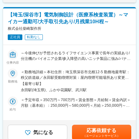
■補助ツールの作成
当を含めた表記です。
す。
・AccessVBA等を使用したツールの作成
■ヘルプデスク業務
■企業の特徴/魅力
【埼玉/深谷市】電気制御設計（医療系検査装置）～マ
・社員からの問い合わせ対応
特注・少量対応や豊富な実績、高い技術力が強みのバイオメーカ
イカー通勤可/大手取引先あり/月残業10H程～
・社内IT教育の実施
ーとして国内外の研究機関や企業との取引が拡大中です。安定し
株式会社柴崎製作所
た経営基盤と成長性を両立しています。
【組織構成】
正社員
転勤なし
配属予定先のシステム部門は現在2名(30～40代／男性)となり、主
変更の範囲：会社の定める業務
にアプリやヘルプデスク周りをメインで担当しております。
メンバー2名の管理職として業務をお任せします。
～今後伸びが予想されるライフサイエンス事業で長年の実績あり/
分注機のパイオニア企業/参入障壁の高いニッチ製品に強み/パナソ
【当社の魅力】
仕事内容
ニックヘルスケア株式会社様等とのお取引あり/メンテナンスや部
■上場企業で就業できる：
品交換による安定的な取引可能なビジネスモデル～
＜勤務地詳細＞本社住所：埼玉県深谷市北根12-5 勤務地最寄駅：
東証グロース上場企業です。近年、細胞加工のニーズが高まって
秩父鉄道線／永田駅受動喫煙対策：屋内喫煙可能場所あり変更の
おり、事業拡大に向けて動いております。拡大フェーズにて成長
■業務内容：
勤務地
範囲：無
できる環境です。
【最寄り駅】
医療用の検査装置における強電系の電気設計を行います。モータ
■安定性：
永田駅(埼玉県)、ふかや花園駅、武川駅
ー制御等の電気制御設計がメインとなります。
培養液・培地で国内トップクラスシェアがあり、再生医療に力を
＜予定年収＞350万円～700万円＜賃金形態＞月給制＜賃金内訳＞
入れている企業です。バイオテクノロジーの産業を牽引する企業
■組織構成：
月額（基本給）：250,000円～580,000円＜月給＞250,000円～
を目指しております。
50代のベテラン社員が在籍しております。
給与
580,000円＜昇給有無＞有＜残業手当＞有＜給与補足＞※給与詳細
■ワークライフバランス◎
はスキルを考慮し決定■賞与：年2回（7月、12月）※年間3ヶ月分■
年間休日127日と非常に働きやすい環境が整っております。ま
■就業環境：
残業手当：別途支給（30分単位）賃金はあくまでも目安の金額で
た、家族手当や退職金制度などもございます。
月平均残業時間は10時間程度で、安定した就業が可能です。
あり、選考を通じて上下する可能性があります。月給(月額)は固定
応募依頼する
気になる
手当を含めた表記です。
【当社の特徴】
（エージェントサービス）
■企業特徴：