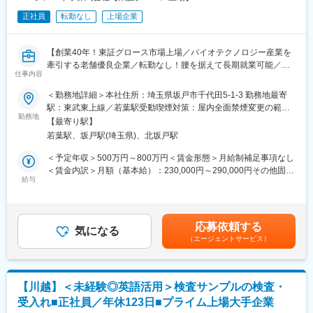
正社員
転勤なし
上場企業
【創業40年！東証グロース市場上場／バイオテクノロジー産業を
牽引する老舗優良企業／転勤なし！腰を据えて長期就業可能／年
仕事内容
休128日・土日祝休み・有休もとりやすい環境◎家族手当・退職
金制度有り】
＜勤務地詳細＞本社住所：埼玉県坂戸市千代田5-1-3 勤務地最寄
駅：東武東上線／若葉駅受動喫煙対策：屋内全面禁煙変更の範
■はじめに：
勤務地
囲：会社の定める事業所
【最寄り駅】
当社は再生医療やワクチン製造、微生物検査にも貢献する「培
若葉駅、坂戸駅(埼玉県)、北坂戸駅
地」やウイルス検査用製品の製造を手がける企業です。
今回は財務経理部門において課長候補としてご活躍いただきま
＜予定年収＞500万円～800万円＜賃金形態＞月給制補足事項なし
す。
＜賃金内訳＞月額（基本給）：230,000円～290,000円その他固定
給与
手当/月：40,000円～60,000円固定残業手当/月：80,000円～
■業務内容：
100,000円（固定残業時間37時間0分/月）超過した時間外労働の
・月次・四半期・年次決算・連結決算業務
残業手当は追加支給＜月給＞350,000円～450,000円（一律手当を
・決算短信、有価証券報告書、半期報告書等の上場会社開示資料
含む）＜昇給有無＞有＜残業手当＞有＜給与補足＞■昇給：ベース
応募依頼する
の作成・取りまとめ
気になる
アップ込みの実績…0～5％■賞与：年2回※昨年度実績…計4ヶ月分
（エージェントサービス）
・監査法人対応
賃金はあくまでも目安の金額であり、選考を通じて上下する可能
・税務申告資料作成及び税理士対応
性があります。月給(月額)は固定手当を含めた表記です。
・会計方針の検討及び新会計基準への対応
・原価計算及び在庫管理体制の構築・改善
【川越】＜未経験◎英語活用＞検査サンプルの検査・
・予算策定及び予実管理
受入れ■正社員／年休123日■プライム上場大手企業
・部門メンバーへの育成・評価