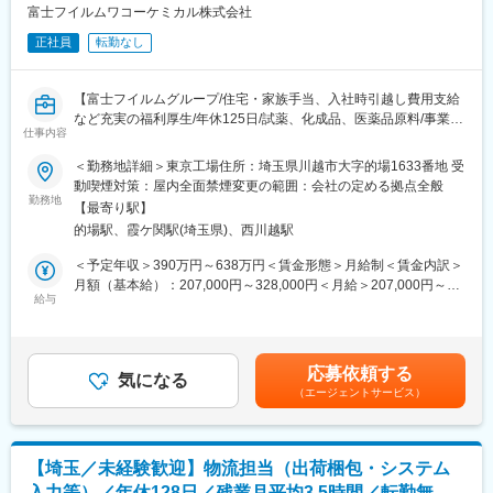
具・はんだ等
富士フイルムワコーケミカル株式会社
■開発の流れ
正社員
転勤なし
要求仕様書（インプット）⇒ 仕様書作成 ⇒ レビュー ⇒
メカ設計・部品選定 ⇒ レビュー ⇒ 部品手配 ⇒ 組立
【富士フイルムグループ/住宅・家族手当、入社時引越し費用支給
て ⇒ 検証 ⇒ レビュー ⇒ 出荷検査 ⇒ 出荷 ⇒ 現地
など充実の福利厚生/年休125日/試薬、化成品、医薬品原料/事業拡
設置作業
仕事内容
大期で組織強化中】
富士フイルムグループの一員であり、主に試薬や化学品の製造・
■開発案件（1人当たり）
＜勤務地詳細＞東京工場住所：埼玉県川越市大字的場1633番地 受
販売を行っている弊社にて汎用品から特殊品まで試薬の製造全般
1～3機種
動喫煙対策：屋内全面禁煙変更の範囲：会社の定める拠点全般
業務を幅広く担当い
勤務地
【最寄り駅】
ただきます。1つの製品を自身の手でつくり上げるやりがいと達成
■開発期間
的場駅、霞ケ関駅(埼玉県)、西川越駅
感のある業務です。
約6ヵ月～1年
＜予定年収＞390万円～638万円＜賃金形態＞月給制＜賃金内訳＞
■業務内容:
■組織体制
月額（基本給）：207,000円～328,000円＜月給＞207,000円～
・試薬・化成品・医薬品原薬の“つくる力”に特化した当社にて試
男性3名（50代2名、30代1名） が所属しています。
給与
328,000円＜昇給有無＞有＜残業手当＞有＜給与補足＞■昇給：年
薬、臨床検査薬等の製造をお任せします。生産にむけた試製→製
1回■賞与：年2回※2025年度実績：約5.3ヶ月分■モデル年収：440
造→改善まで幅広く担当いただきます。
■求人魅力について
万円/25歳(月給24万＋賞与＋世帯手当＋借家補助)546万円/30歳
・1日の製造スケジュール確認を行い、包材在庫確認や設備の点検
・設計から組立、納品まで一貫して携われるため、設計以外のス
(月給27万円＋賞与＋世帯手当＋借家補助＋扶養手当)717万円/40
応募依頼する
を実施。同時に次週の生産計画の立案。生産品目は多種多様で1日
キルも習得可能です。
気になる
歳(月給35万4千円＋賞与＋世帯手当＋借家補助＋扶養手当)賃金は
（エージェントサービス）
1～10品目です。
・当社の製品は、医療関連、環境モニタリング、さらには研究開
あくまでも目安の金額であり、選考を通じて上下する可能性があ
・原料計量、運搬、小分け、仕込み、充填、梱包
発など、幅広い分野で使用されます。設計した製品が実際に社会
ります。月給(月額)は固定手当を含めた表記です。
・製造工程に係る各種装置の操作・運転
で使われることにより、医療の発展や人々の生活を支えることに
・各種試薬調液
繋がるため、社会に貢献しているという実感が大きなやりがいと
【埼玉／未経験歓迎】物流担当（出荷梱包・システム
・各種試薬精製業務
なります。
入力等）／年休128日／残業月平均3.5時間／転勤無