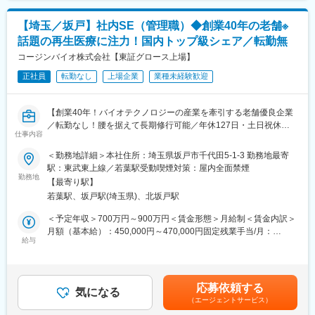
■扱うサービス
■想定されるキャリアパス
組織培養培地、感染症微生物検査用製品、再生医療細胞加工な
検査技師としての専門性を高め、将来的には検査室のリーダーや
【埼玉／坂戸】社内SE（管理職）◆創業40年の老舗※
ど、バイオ分野の最先端製品が主要事業です。
マネジメント職へのステップアップも目指せます。多様な病院・
話題の再生医療に注力！国内トップ級シェア／転勤無
ラボで経験を積むことができるため、キャリアの幅が広がりま
■組織構成
コージンバイオ株式会社【東証グロース上場】
す。
財務経理部門は、数名の実務担当者で構成されており、経験豊富
正社員
転勤なし
上場企業
業種未経験歓迎
なメンバーと協働しながら業務を推進します。
■企業の特徴／魅力
当社は地域医療を支える存在として、幅広い契約病院・ラボでの
■業務の魅力
安定した検査業務を提供。多様な働き方や福利厚生の充実、職場
【創業40年！バイオテクノロジーの産業を牽引する老舗優良企業
事業拡大期における経理部門のメンバーとして活躍でき、将来的
のチームワークが特徴です。
／転勤なし！腰を据えて長期修行可能／年休127日・土日祝休
には管理職やマネジメントへのキャリアパスも描けます。バイオ
仕事内容
み・有休もとりやすい環境◎家族手当・退職金制度有り】
業界の成長を財務面から支えるやりがいがあります。
変更の範囲：会社の定める業務
＜勤務地詳細＞本社住所：埼玉県坂戸市千代田5-1-3 勤務地最寄
【はじめに】
駅：東武東上線／若葉駅受動喫煙対策：屋内全面禁煙
■教育体制
当社は再生医療やワクチン製造、微生物検査にも貢献する「培
勤務地
OJTを中心に、実務を通じて経験を積みながら、必要に応じて外
【最寄り駅】
地」やウイルス検査用製品の製造を手がける企業です。
部研修や専門知識の習得もサポートします。
若葉駅、坂戸駅(埼玉県)、北坂戸駅
今回は増員・組織強化を目的とした社内SEポジションの管理職採
用です。ご入社後はご本人のご経験を鑑みて得意な業務からお任
＜予定年収＞700万円～900万円＜賃金形態＞月給制＜賃金内訳＞
■就業環境
せいたします。
月額（基本給）：450,000円～470,000円固定残業手当/月：
完全週休2日制（土日祝）、年間休日128日、残業は10～20時間程
給与
150,000円（固定残業時間43時間0分/月）超過した時間外労働の
度でワークライフバランスも保ちやすい環境です。社会保険完
【業務内容】
残業手当は追加支給＜月給＞600,000円～620,000円（一律手当を
備、各種手当も充実しています。
■システムの刷新および新規導入
含む）＜昇給有無＞有＜残業手当＞有＜給与補足＞※固定残業43
・各部署とベンダーとの調整
時間を超過した場合は、別途支給いたします。■昇給年1回（4
■想定されるキャリアパス
応募依頼する
・現行業務の分析および課題の洗い出し
気になる
月）■賞与年2回（６月・11月）賃金はあくまでも目安の金額であ
将来的には経理・財務のスペシャリストとして管理職や部門責任
（エージェントサービス）
・マニュアル作成
り、選考を通じて上下する可能性があります。月給(月額)は固定手
者への昇格、または経営企画部門へのキャリアチェンジも可能で