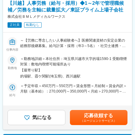
査大手企業です。全国の基幹病院やクリニック等医療機関よりお
【川越】人事労務（給与・採用）◆1～2年で管理職候
分析するために使われる機械の総称です。当社では検体検査のた
預かりする検査領域は4,000項目以上。臨床検査事業を中心に医療
補／労務を主軸に裁量拡大／東証プライム上場子会社
めに試薬を注入したり、遠心分離させたりする機械を開発してい
の向上に努め特殊検査・研究検査までを網羅する総合ラボとして
ます。
株式会社ＢＭＬメディカルワークス
設立以来高い評価を得ています。
さらに、臨床検査事業の他にも医療情報システム事業（電子カル
正社員
転勤なし
■組織体制
テ）など「医療」×「情報」の未来を創る企業として人と健康に貢
6名（60代1名、50代3名、40代1名、30代1名）
献をしていきます。
新たに加わるメンバーには、ベテラン社員が丁寧にサポートしま
～【労務に専念したい人事経験者へ】医療関連資材の安定企業の
す
変更の範囲：会社の定める業務
総務部後継募集。給与計算・採用（年3～5名）・社労士連携・規
仕事内容
程改定に注力し、安定環境で1～2年後に管理職候補へ～
■働き方
＜勤務地詳細＞本社住所：埼玉県川越市大字的場1590-1 受動喫煙
繁忙月には稼働日の半分程度が出張になることもありますが、出
■募集背景：
対策：敷地内喫煙可能場所あり
張がない月もあります。基本的には関東圏または大阪への出張が
同社は、臨床検査に必要な試験管等の資材作製や健康診断用容器
勤務地
中心となりますが、顧客先は全国にあるため多様な環境で経験を
【最寄り駅】
のラベリングなどを行う企業です。現在、総務部門の高齢化に伴
積むことができます。
的場駅、霞ケ関駅(埼玉県)、西川越駅
い、後継者として中堅クラスの人事労務専門家を募集していま
す。
＜予定年収＞450万円～550万円＜賃金形態＞月給制＜賃金内訳＞
■キャリアパス
月額（基本給）：270,000円～350,000円＜月給＞270,000円～
同社では年初に目標設定を行い、目標達成に応じた評価制度を導
■職務概要：
給与
350,000円＜昇給有無＞有＜残業手当＞有＜給与補足＞※給与詳細
入しています。継続的な目標達成が昇進に繋がり、専門的な知識
本ポジションでは、主に給与計算とアルバイトの採用を担当して
は経験・能力を考慮し、相談の上決定します。■賞与：有（前年度
や技術を身につけることでキャリアアップが可能です。サービス
いただきます。また、社労士との連絡や規定の改定業務もお任せ
3か月分）賃金はあくまでも目安の金額であり、選考を通じて上下
エンジニアとしての経験を積みながら、将来的には管理職や開発
します。将来的には管理職候補として、総務部門全体をリードす
する可能性があります。月給(月額)は固定手当を含めた表記です。
部門へのキャリアパスも用意されています。
応募依頼する
る役割を期待しています。
気になる
（エージェントサービス）
■企業の特徴/魅力
■職務詳細：
同社は理化学機器の国内メーカーとしてトップクラスのシェアを
給与計算業務全般