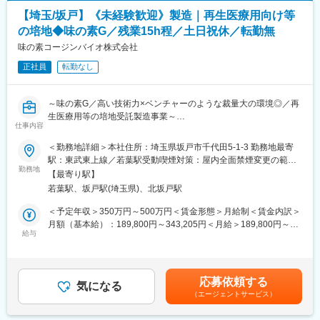
誇り、高品質な製品と信頼性で多くの顧客から支持されていま
アルバイトの採用業務（年間3～5名程度※変動あり）
す。特にマイクロピペットの国内シェアは20％以上で、日系メー
【埼玉/坂戸】《未経験歓迎》製造｜再生医療用向け等
社労士との連絡・データ送信
カーとしてトップシェアを維持しています。専門的な知識と技術
の培地◆味の素G／残業15h程／土日祝休／転勤無
規定の改定業務
を活かし、多様なニーズに応える製品を提供することで、研究や
防火管理者講習対応
味の素コージンバイオ株式会社
実験の現場を支えています。
正社員
転勤なし
■組織体制：
変更の範囲：会社の定める業務
現在、総務部は2名の女性スタッフで構成されています。入社後
は、この2名をリードし、総務部門全体を管理する役割を担ってい
～味の素G／高い技術力×ベンチャーのような裁量大の環境◎／再
ただきます。1～2年の研修期間を経て、管理職としてのキャリア
生医療用等の培地受託製造事業～
を積んでいただける環境が整っています。
仕事内容
■取扱製品について
＜勤務地詳細＞本社住所：埼玉県坂戸市千代田5-1-3 勤務地最寄
■企業の特徴／魅力：
再生医療用培地は、細胞を体の外で育てるための栄養液のような
駅：東武東上線／若葉駅受動喫煙対策：屋内全面禁煙変更の範
同社は、医療関連の資材作製を中心とした安定した事業を展開し
ものです。アミノ酸や糖、成長因子などを含み、細胞が増えられ
勤務地
囲：会社の定める事業所
ており、BMLグループの一員として信頼されています。従業員の
【最寄り駅】
る環境を整えることで、治療や研究に使う細胞づくりを支えま
キャリアアップを支援し、働きやすい環境を提供することで、長
若葉駅、坂戸駅(埼玉県)、北坂戸駅
す。
期的な成長をサポートします。安定した基盤の中で、自身のスキ
同社は、品質の高い培地を製造する高い技術力を強みとしてお
＜予定年収＞350万円～500万円＜賃金形態＞月給制＜賃金内訳＞
ルを活かし、キャリアアップを実現できる魅力的な職場です。
り、製薬会社の研究部門や製造部門から案件の依頼を受け、独自
月額（基本給）：189,800円～343,205円＜月給＞189,800円～
の技術で再生医療用等の臨床用培地を受託製造しています。
給与
343,205円＜昇給有無＞有＜残業手当＞有＜給与補足＞■ご年齢や
ご経験を考慮してご年収を決定いたします。賃金はあくまでも目
（製品事例）
安の金額であり、選考を通じて上下する可能性があります。月給
iPS/ES細胞用培地、免疫治療用培地、幹細胞用培地、間葉系幹細
(月額)は固定手当を含めた表記です。
応募依頼する
胞用培地等
気になる
（エージェントサービス）
※味の素品質保証システム【ASQUA】に基づいて、高い品質で製
造を行っています。