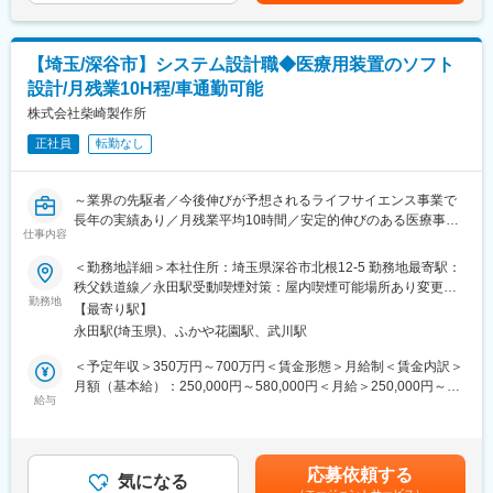
1981年に設立し、当初は微生物検査に使用する動物血液と血清、
医療検査システムの前処理工程において、業界に先駆けて分注機
培地の製造と販売から事業を開始しました。当時、病院や研究機
を開発しました。現在では高い技術力を活かして、OEMや共同開
関では微生物培地を自分達で作っている企業も多く、その培地の
発、産学連携事業への展開、次世代の機械の開発に携わっていま
原料として動物の血液が必要不可欠である点に着目し、ウサギや
【埼玉/深谷市】システム設計職◆医療用装置のソフト
す。仕様検討～設計、組み立てまで一気通貫のため既製品にとら
ヒツジ、ウマなど取り扱い品目を増やして参りました。その後、
設計/月残業10H程/車通勤可能
われず顧客のニーズに合わせた質の高い提案ができることが強み
それまで培ってきたノウハウを基にモノクロおよびポリクロ等抗
です。お客様は検査センターがメインとなっており、医療検査業
株式会社柴崎製作所
体受託サービスを手掛けるとともに、微生物培地の製品ラインア
界での長年のノウハウから今後も安定した受注が見込まれていま
ップを充実させ、最近では細胞の培養に用いる組織培養培地の開
正社員
転勤なし
す。同社から製品を卸した顧客は、自然とメンテナンスや部品の
発に特に注力してきました。
交換を頼むケースが多く、一度接点をとったお客様からは継続的
なお付き合いをすることができています。
～業界の先駆者／今後伸びが予想されるライフサイエンス事業で
長年の実績あり／月残業平均10時間／安定的伸びのある医療事業
■業界について：
仕事内容
～
日本の医療機器の国内での売上額は平成16年以降増加し続けてお
■業務内容：
＜勤務地詳細＞本社住所：埼玉県深谷市北根12-5 勤務地最寄駅：
り、平成26年には過去最大の売上（約2.8兆円）を記録しました。
同社のシステム設計職として、医療用装置のソフト設計を行いま
秩父鉄道線／永田駅受動喫煙対策：屋内喫煙可能場所あり変更の
高い技術力を誇る日本の医療機器は、世界市場でもその勢力を拡
す。
勤務地
範囲：無
大しており、今後さらに伸びていくことが予想されています。ま
【最寄り駅】
お客様との仕様検討の段階から参加して頂き、弊社医療用装置の
た、日本政府もグローバル戦略を後押しする体制を整えつつあ
永田駅(埼玉県)、ふかや花園駅、武川駅
ソフトウェア（ファームウェアおよび、アプリケーション）の開
り、経済産業省と日本医療研究開発機構（AMED）による支援事
発を担当して頂きます。
＜予定年収＞350万円～700万円＜賃金形態＞月給制＜賃金内訳＞
業など国策としてデータヘルスや予防医療を中心にイノベーショ
※プログラミング言語はファームウェアがC言語、アプリケーショ
月額（基本給）：250,000円～580,000円＜月給＞250,000円～
ンの生まれる環境作りが進んでいます。その中でも同社が携わる
ンがC#となります。
給与
580,000円＜昇給有無＞有＜残業手当＞有＜給与補足＞※上記はあ
のはニッチな業界なので新規参入障壁は高く、今後も安定的な受
※ご経験により、弊社装置と顧客先システムとの通信および画像解
くまで目安であり、選考を通じて最終的に決定致します。■賞与：
注を見込むことができます。
析の業務をお任せする可能性もございます。
年2回（7月、12月）※年間3ヶ月分■残業手当：別途支給（30分単
・月平均残業時間は20時間程度で安定した就業が可能です。
位）賃金はあくまでも目安の金額であり、選考を通じて上下する
■分注機とは：
応募依頼する
気になる
可能性があります。月給(月額)は固定手当を含めた表記です。
分注機により人間がピペットで行っていた作業を自動化すること