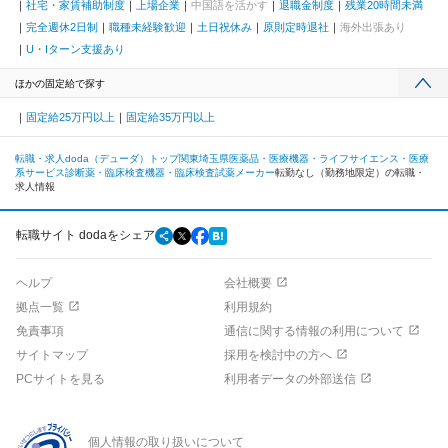
社宅・家賃補助制度
上場企業
中国語を活かす
退職金制度
残業20時間未満
完全週休2日制
職種未経験歓迎
土日祝休み
原則定時退社
海外出張あり
U・Iターン支援あり
ほかの固定給で探す
固定給25万円以上
固定給35万円以上
転職・求人doda（デューダ）トップ
関東
埼玉県
医薬品・医療機器・ライフサイエンス・医療
系サービス
診断薬・臨床検査機器・臨床検査試薬メーカー
転勤なし（勤務地限定）の転職・
求人情報
転職サイト dodaをシェア
ヘルプ
会社概要
拠点一覧
利用規約
免責事項
通信に関する情報の利用について
サイトマップ
採用を検討中の方へ
PCサイトを見る
利用者データの外部送信
個人情報の取り扱いについて