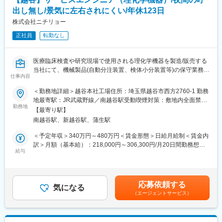
・検査室内の業務改善、効率化の推進
■当社の特徴
出し無し/景気に左右されにくい/年休123日
・新しい検査項目や運用フローの導入サポート
1981年に設立し、当初は微生物検査に使用する動物血液と血清、
株式会社ニチリョー
培地の製造と販売から事業を開始しました。当時病院や研究機関
■扱うサービス
では微生物培地を自分達で作っている企業も多く、その培地の原
正社員
転勤なし
ヘムサイト・シングルサイト検査、オンコマイン、キメラ遺伝子
料として動物の血液が必要不可欠である点に着目し、ウサギやヒ
検査など、先端のゲノム・遺伝子関連検査を実施。
ツジ、ウマなど取り扱い品目を増やして参りました。その後、そ
れまで培ってきたノウハウを基にモノクロおよびポリクロ等抗体
医療臨床検査や研究現場で使用される理化学機器を製造/販売する
■組織構成
受託サービスを手掛けるとともに、微生物培地の製品ラインアッ
当社にて、機械製品(自動分注装置、検体小分装置等)の保守業務お
ゲノム検査部門内で、項目ごとの専門チーム制を導入予定。配属
仕事内容
プを充実させ、最近では細胞の培養に用いる組織培養培地の開発
よび製造業務をお任せします。
や担当業務は、入社時の適性と組織状況を考慮して決定します。
に特に注力してきました。
＜勤務地詳細＞越谷本社工場住所：埼玉県越谷市西方2760-1 勤務
■職務概要：
地最寄駅：JR武蔵野線／南越谷駅受動喫煙対策：敷地内全面禁煙
■教育体制
変更の範囲：会社の定める業務
・定期メンテナンスとオンコール修理対応
勤務地
変更の範囲：会社の定める事業所
入社後は丁寧な研修・OJTを通じて段階的に業務を習得。未経験
【最寄り駅】
※深夜及び休日対応は基本的にありませんが、年に数回、休日
領域があっても安心してスタートできるサポート体制です。
南越谷駅、新越谷駅、蒲生駅
対応する可能性があります
・部品の受入確認、受入検査
＜予定年収＞340万円～480万円＜賃金形態＞日給月給制＜賃金内
■就業環境
・各種装置の組立および配線の引き回し（試作機の組み立て含
訳＞月額（基本給）：218,000円～306,300円/月20日間勤務想定
完全週休2日制・シフト勤務で働きやすい環境。ライフスタイルに
む）
給与
その他固定手当/月：10,000円＜想定月額＞228,000円～316,300
合わせた柔軟な働き方が可能です。
・組立完成機の出荷検査
円＜昇給有無＞有＜残業手当＞有賃金はあくまでも目安の金額で
あり、選考を通じて上下する可能性があります。月給(月額)は固定
■想定されるキャリアパス
■募集背景
手当を含めた表記です。
各種検査業務のスペシャリストやリーダー、検査体制の運用・改
応募依頼する
顧客からの問い合わせや需要が増加しており、組織強化を図るた
気になる
善担当など多様なキャリアが描けます。
（エージェントサービス）
めに新たなサービスエンジニアを募集します。
■当社について：
■商材について
医療機関から依頼され1日30数万もの検体検査を手掛ける臨床検
理化学機器とは、健康診断で回収された血液などの検体の組織を