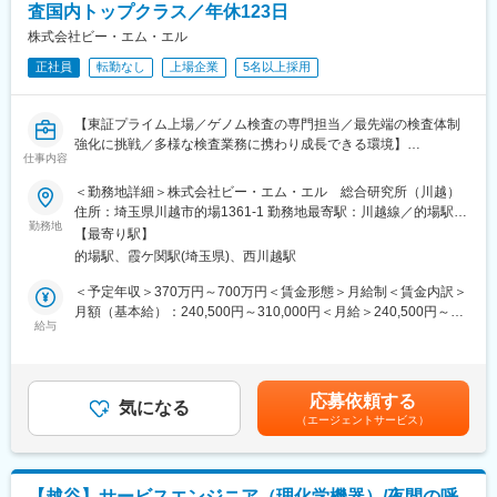
を活用して、有機・無機試薬、高機能有機化合物、原薬などの医
査国内トップクラス／年休123日
に作られた環境のことをいいます。寒天等で固められた固体培地
薬品原料の合成・製造を受託。富士フイルム和光純薬グループの
や、液体状で存在する液体培地等があります。
株式会社ビー・エム・エル
中核企業として、科学の発展と社会の進歩に貢献しています。
正社員
転勤なし
上場企業
5名以上採用
【当社について】
変更の範囲：会社の定める業務
再生医療やワクチン製造、微生物検査にも貢献する「培地」やウ
イルス検査用製品の製造を手がける企業です。40年もの実績をも
【東証プライム上場／ゲノム検査の専門担当／最先端の検査体制
つリーディングカンパニーとして国内で知られており、トップク
強化に挑戦／多様な検査業務に携わり成長できる環境】
ラスのシェアを誇っています。今後は新たな分野への事業拡大や
仕事内容
既存組織の強化を計画しております。
■業務概要
＜勤務地詳細＞株式会社ビー・エム・エル 総合研究所（川越）
当社のゲノム検査部門にて、ヘムサイト・シングルサイト、オン
住所：埼玉県川越市的場1361-1 勤務地最寄駅：川越線／的場駅受
【当社の魅力】
コマイン、キメラ遺伝子検査などの各種検査業務に携わっていた
勤務地
動喫煙対策：屋内全面禁煙変更の範囲：会社の定める事業所
■上場フェーズの企業で就業できる
【最寄り駅】
だきます。検体受付からサンプル抽出、前処理、検査補助、検査
近年、細胞加工のニーズが高まっており、事業拡大に向けて動い
的場駅、霞ケ関駅(埼玉県)、西川越駅
結果報告、検査室内の品質・記録管理、工程集約化に向けた検証
ております。拡大フェーズにて成長できる環境です。
業務など、ゲノム検査工程の効率化と専門チーム強化に向けた幅
＜予定年収＞370万円～700万円＜賃金形態＞月給制＜賃金内訳＞
広い業務が主な役割です。担当業務は経験・適性・組織状況をも
月額（基本給）：240,500円～310,000円＜月給＞240,500円～
■安定性
とに決定し、入社後の研修・OJTにより段階的に習得いただきま
給与
310,000円＜昇給有無＞有＜残業手当＞有＜給与補足＞・賞与：
培養液・培地で国内トップクラスシェアがあり、再生医療に力を
す。
年2回・昇給：年1回賃金はあくまでも目安の金額であり、選考を
入れている企業です。バイオテクノロジーの産業を牽引する企業
通じて上下する可能性があります。月給(月額)は固定手当を含めた
を目指しております。
■業務詳細
表記です。
応募依頼する
・検体の受付、内容確認、サンプル抽出
気になる
■働き方◎
（エージェントサービス）
・ゲノム検査に関する前処理・補助・実施業務（ヘムサイト・シ
年間休日128日、平均残業時間が3.5hと非常に働きやすい環境が
ングルサイト、オンコマイン、キメラ遺伝子検査等）
整っております。また、家族手当や退職金制度などもございま
・検査報告書の作成補助、記録・品質管理
す。
・検査フローの工程集約に向けた検証業務
【越谷】サービスエンジニア（理化学機器）/夜間の呼