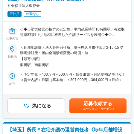
■入社後：
社会福祉法人敬愛会
新規開設の事業所ですが、立ち上げ業務を一人に任せきりにする
正社員
転勤なし
ことはありません。
既存事業を運営している法人のため、開設準備や運営面は法人本
部がサポートします。
◇◆◇堅実経営の抜群の安定性／平均残業時間10時間弱／有給取
得率8割以上／地域に根差した介護サービスを展開◇◆◇
■魅力：
仕事内容
■職務内容：
・新規立ち上げに携わりながら、裁量を持って働ける環境です。
【人事・採用】
＜勤務地詳細＞法人管理部住所：埼玉県久喜市伊坂北2-15-15 受
担当件数は無理のない範囲で調整します。
・ 新卒・中途採用の企画、運営
動喫煙対策：屋内全面禁煙変更の範囲：無
・土日休みで月残業平均10時間の為、日々オンオフのメリハリを
・ 求人媒体の管理、応募者対応
勤務地
つけて働くことが可能な環境です。
【最寄り駅】
・ 面接日程調整、採用手続き
栗橋駅、南栗橋駅
・ 労働契約書作成および入職手続き
■当社について：
・ 人員配置状況の管理
＜予定年収＞400万円～500万円＜賃金形態＞月給制補足事項なし
近年、高齢化社会が進行し介護業界は様々な課題に直面する中、
・ 外国人材・障がい者雇用に関する業務
＜賃金内訳＞月額（基本給）：307,000円～384,000円＜月給＞
当社では多様なニーズにお応えするため”楽しさ”をコンセプトにし
【労務】
給与
307,000円～384,000円＜昇給有無＞有＜残業手当＞有＜給与補足
た『ラスベガス』というブランド名でデイサービスを提供してお
・ 社会保険、労働保険手続き
＞■昇給：年1回（4月）賃金はあくまでも目安の金額であり、選
ります。
・ 給与・賞与計算補助
考を通じて上下する可能性があります。月給(月額)は固定手当を含
・ 年末調整関連業務
めた表記です。
変更の範囲：会社の定める業務
応募依頼する
・ 健康診断、ストレスチェック、予防接種の管理
気になる
（エージェントサービス）
・ 就業規則および各種規程の運用
・ 福利厚生制度の管理・運営
・ 行政機関への各種届出・報告業務
【財務・経理】
【埼玉】所長＊在宅介護の運営責任者《毎年店舗増設
・ 会計システム入力、仕訳処理