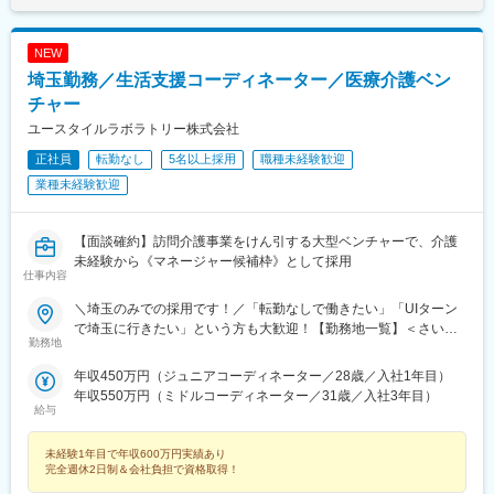
NEW
埼玉勤務／生活支援コーディネーター／医療介護ベン
チャー
ユースタイルラボラトリー株式会社
正社員
転勤なし
5名以上採用
職種未経験歓迎
業種未経験歓迎
【面談確約】訪問介護事業をけん引する大型ベンチャーで、介護
未経験から《マネージャー候補枠》として採用
仕事内容
＼埼玉のみでの採用です！／「転勤なしで働きたい」「UIターン
で埼玉に行きたい」という方も大歓迎！【勤務地一覧】＜さいた
勤務地
ま市＞西区、北区、大宮区、見沼区、中央区、桜区、浦和区、南
区、緑区、岩槻区＜その他の市町村＞川越市、熊谷市、川口市、
年収450万円（ジュニアコーディネーター／28歳／入社1年目）
行田市、秩父市、所沢市、飯能市、加須市、東松山市、春日部
年収550万円（ミドルコーディネーター／31歳／入社3年目）
市、狭山市、羽生市、鴻巣市、深谷市、上尾市、草加市、越谷
給与
市、蕨市、戸田市、入間市、朝霞市、志木市、和光市、新座市、
桶川市久喜市、北本市、八潮市、富士見市、三郷市、蓮田市、坂
未経験1年目で年収600万円実績あり
戸市、幸手市、鶴ヶ島市、日高市、吉川市、伊奈町、三芳町、毛
完全週休2日制＆会社負担で資格取得！
呂山町、越生町、滑川町、嵐山町、小川町、川島町、吉見町、鳩