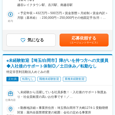
をするお仕事です。
越谷レイクタウン駅、吉川駅、南越谷駅
■組織構成
■具体的には…
英語教育事業部 28名
＜予定年収＞432万円～500万円＜賃金形態＞月給制＜賃金内訳＞
・児童の支援計画書の作成
月額（基本給）：230,000円～250,000円その他固定手当/月：
・連絡業務
給与
■活かせる経験
10,000円＜月給＞240,000円～260,000円＜昇給有無＞有＜残業手
・保護者の方との相談業務 など
営業職や販売職、接客業出身の方歓迎！
当＞有＜給与補足＞※給与は資格や経験により考慮いたします。※
※Tシャツやかばんを一緒にデザインして作ったり、将来子どもた
→ホテルスタッフや旅行カウンター、航空関係者等中途でご入社
給与に一律手当を含む■昇給あり■賞与あり(年に2回)賃金はあくま
ちが困ることがないように技術系の教育も行っています。
された方が活躍されています。
でも目安の金額であり、選考を通じて上下する可能性がありま
応募依頼する
気になる
す。月給(月額)は固定手当を含めた表記です。
（エージェントサービス）
【(平日)1日のスケジュール】
■企業の特徴/魅力
学校へ送迎
「プラチナ企業」認定法人として、安定した経営基盤と職員の働
13:30～ 児童来所
きやすさ・成長を重視した環境が魅力です。また2026年4月にグ
14:00～ 健康チェック、学校の宿題
ループ4施設目のインターナショナル園と、グループ初の児童発達
※未経験歓迎【埼玉/白岡市】障がいを持つ方への支援員
15:00～ なわとび、マット運動
支援施設を開園しました。従来の保育園運営だけでなく、新しい
◆入社後のサポート体制◎／土日休み／転勤なし
16:00～ 自由遊び等
事業にも挑戦し地域に貢献することを目指しています。
17:30～ ご自宅へ送迎
特定非営利活動法人めぐみの里
【(学校休日)1日のスケジュール】
正社員
転勤なし
職種未経験歓迎
業種未経験歓迎
10:30～ 児童来所
変更の範囲：会社の定める業務
11:00～ 健康チェック、自由遊び等
12:00～ 昼食
＼未経験から活躍している社員多数！・入社後のサポート制度あ
13:00～ 外遊び、なわとび練習
り・社会貢献度の高いお仕事です！／
15:00～ おやつ、自由遊び等
仕事内容
17:30～ ご自宅へ送迎
■募集背景：
＜勤務地詳細＞事業所住所：埼玉県白岡市下大崎1274-1 受動喫煙
めぐみの里では「農業」「商業」と連携し、障がい者の方に自ら
対策：屋内全面禁煙変更の範囲：会社の定める事業所
■教室の人数構成：