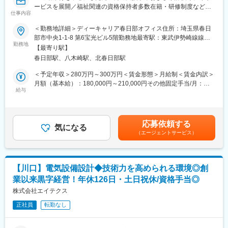
ービスを展開／福祉関連の資格保持者多数在籍・研修制度など学
■就業環境
仕事内容
べる環境充実／土日休み／残業ほとんどなし＞
在宅勤務・時差出勤制度あり。
大人の発達障害専門の就労移行支援業務（※就職までのステップア
＜勤務地詳細＞ディーキャリア春日部オフィス住所：埼玉県春日
土日祝休み・年間休日124日。
ップ研修後、適正職種を見つけ就職のサポート支援業務）
部市中央1-1-8 第6宝光ビル5階勤務地最寄駅：東武伊勢崎線線／
福利厚生も充実しています。
勤務地
春日部駅受動喫煙対策：屋内全面禁煙
リモートワークとの併用も可能ですので、柔軟性を持った働き方
【最寄り駅】
■業務詳細：
が実現できます。※入社3か月は出社での勤務となります。
春日部駅、八木崎駅、北春日部駅
◎生活習慣を整えるための訓練の実施
オフィスはビルの高層階のため眺めがよく、
◎就労に向けた不安や悩みの相談対応
＜予定年収＞280万円～300万円＜賃金形態＞月給制＜賃金内訳＞
デスクは好きな座席を選べるフリーアドレスで風通しがよい環境
◎相談計画の実施・記録
月額（基本給）：180,000円～210,000円その他固定手当/月：
です。
◎支援記録の作成・管理
給与
20,000円＜月給＞200,000円～230,000円＜昇給有無＞有＜残業手
ウォーターサーバーも設置しており好きなタイミングで飲んでい
◎指導計画の作成 等
当＞有＜給与補足＞※前職の給与を考慮し提示年収を決定します。
ただけます。
※利用者の方の年齢層は20代～50代です。
■賞与実績：年2回賃金はあくまでも目安の金額であり、選考を通
じて上下する可能性があります。月給(月額)は固定手当を含めた表
■活かせるご経験
応募依頼する
■組織構成について：
気になる
記です。
一般事務/庶務/経理/営業事務/営業アシスタント/営業サポート/行政
（エージェントサービス）
ー休憩中も明るく雑談し合う職場ですー
対応技能実習/登録支援機関/外国人サポートなど
現担当サービス管理責任者：１名（女性）
スタッフ：4名（男性）
■弊社について
学研ホールディングス傘下企業としての安定感！
【川口】電気設備設計◆技術力を高められる環境◎創
■研修制度
教育・介護福祉に強み。グループホームやM&Aによる成長戦略
業以来黒字経営！年休126日・土日祝休/資格手当◎
入社後に本部・社内研修各1週間を実施します。その後は、本部に
で、2030年以降も積極投資を継続！
て職種ごとに月1回の研修を行っています。
株式会社エイテクス
新しい価値創造を目指す企業です。
正社員
転勤なし
■事業所の雰囲気
変更の範囲：会社の定める業務
太陽の光がたっぷり差し込む、明るく開放的なオフィスです。
お昼休みや休憩時間には、利用者様と趣味の話や雑談を気軽に楽