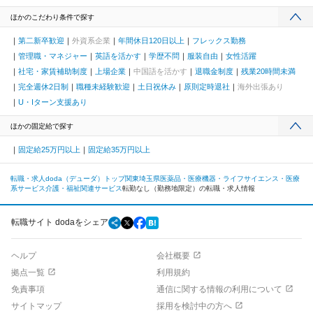
ほかのこだわり条件で探す
第二新卒歓迎
外資系企業
年間休日120日以上
フレックス勤務
管理職・マネジャー
英語を活かす
学歴不問
服装自由
女性活躍
社宅・家賃補助制度
上場企業
中国語を活かす
退職金制度
残業20時間未満
完全週休2日制
職種未経験歓迎
土日祝休み
原則定時退社
海外出張あり
U・Iターン支援あり
ほかの固定給で探す
固定給25万円以上
固定給35万円以上
転職・求人doda（デューダ）トップ
関東
埼玉県
医薬品・医療機器・ライフサイエンス・医療
系サービス
介護・福祉関連サービス
転勤なし（勤務地限定）の転職・求人情報
転職サイト dodaをシェア
ヘルプ
会社概要
拠点一覧
利用規約
免責事項
通信に関する情報の利用について
サイトマップ
採用を検討中の方へ