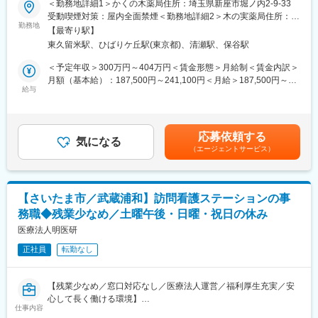
名が在籍しており、約40名の利用者さんのサポートを行っており
＜勤務地詳細1＞かくの木薬局住所：埼玉県新座市堀ノ内2-9-33
変更の範囲：無
【業務内容】
ます。
受動喫煙対策：屋内全面禁煙＜勤務地詳細2＞木の実薬局住所：新
薬局での事務及び薬剤師の補助業務をお任せいたします。地域密
勤務地
マネージャーは男性５名・女性４名、年齢層20・30代の社員が活
座市本多1-3-9 受動喫煙対策：屋内全面禁煙＜勤務地詳細3＞かく
【最寄り駅】
着でお客様との距離が近く、直接感謝をいただける仕事です。
躍しております！
の木薬局 新堀店住所：埼玉県新座市新堀1-13-6 受動喫煙対策：屋
東久留米駅、ひばりケ丘駅(東京都)、清瀬駅、保谷駅
内全面禁煙変更の範囲：会社の定める事業所
【業務詳細】
■当社の特徴/魅力：
＜予定年収＞300万円～404万円＜賃金形態＞月給制＜賃金内訳＞
・調剤薬局での受付業務や処方箋のデータ入力
・めぐみの里では利用される障がい者の方々に、しっかりと「仕
月額（基本給）：187,500円～241,100円＜月給＞187,500円～
・一般用医薬品の販売や相談応需
給与
事の場」としての認識を持っていただきたいことから、利用者さ
241,100円＜昇給有無＞有＜残業手当＞有＜給与補足＞※経験やス
・在庫管理業務
んを『スタッフ』と呼んでいます。職員は福祉的なサポートはも
キルによって決定します。■賞与：年2回（6月・12月）※2024年
・レセプト請求等の事務業務
ちろん行いますが、職場の先輩・上司のように何でも相談できる
度平均：4.2カ月（業績により期末賞与あり）■昇給：年1回（4
・お薬のお届けサービス、他店舗への小分け業務（社用車使用）
身近な存在でいたいという考えから『マネージャー』と呼んでい
月）1,000～3,000 円（※前年度の勤務評価による）賃金はあくま
応募依頼する
・薬局として地域包括ケアの拠点となるための活動
気になる
ます。
でも目安の金額であり、選考を通じて上下する可能性がありま
（エージェントサービス）
・新卒学生採用活動の支援
・非常に風通しの良い環境で、年間を通して農場運動会や、
す。月給(月額)は固定手当を含めた表記です。
※使用レセコン：EM
BBQ、秋には焼き芋作りなど、メンバー通しが触れ合える機会を
設けております！
【組織構成】
【さいたま市／武蔵浦和】訪問看護ステーションの事
新座市の各店舗にはそれぞれ3名～10名の事務スタッフが在籍し
変更の範囲：会社の定める業務
務職◆残業少なめ／土曜午後・日曜・祝日の休み
ており、年齢層も20代～50代と幅広い方々が活躍しています。育
児休暇を取得している社員も複数おり、長期的な就業が可能で
医療法人明医研
す。
正社員
転勤なし
【手厚い研修制度】
・新入社員研修
【残業少なめ／窓口対応なし／医療法人運営／福利厚生充実／安
・職種別 OJT 制度
心して長く働ける環境】
・全社研修（かくの木研修会）
仕事内容
当社訪問看護ステーションにて事務職を募集いたします。
・自己研修（学びたいテーマの研修に参加できます。受講費用も