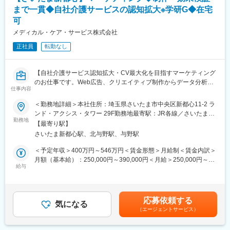
【研修制度】
です。
まで一貫◆自社介護サービスの認知拡大※学研G◆在宅
入社後は、所長業務に必要な知識・スキルを習得いただくため、
【抜群の安定性】高齢化により介護サービス受給者も増加し、介
可
OJTを中心とした研修を実施します。入社後約3か月間がOJT期間
護業界の将来性が期待される中、同法人の流動比率は285％（日
となります。
メディカル・ケア・サービス株式会社
本の上場企業の平均130～150％）と経営状況も特に良好です。
■1か月目：業務の全体像理解を目的とした座学研修および現場同
正社員
転勤なし
行
変更の範囲：会社の定める業務
■2か月目：担当業務の実践開始（先輩所長による指導・サポート
あり）
【自社介護サービス認知拡大・CV最大化を目指すマーケティング
■3か月目：所長業務の一部を担当し、独り立ちに向けた準備を進
のお仕事です。Web広告、クリエイティブ制作からデータ分析ま
めます
仕事内容
でマーケティング全般をお任せします！】
※OJT終了後も、定期的なフォローアップや研修を通じて、業務遂
行に必要な知識・スキルの定着を支援します。
＜勤務地詳細＞本社住所：埼玉県さいたま市中央区新都心11-2 ラ
■業務概要
ンド・アクシス・タワー 29F勤務地最寄駅：JR各線／さいたま新
当社では全国350拠点以上の介護施設を運営しております。
勤務地
【働き方】
都心駅受動喫煙対策：屋内全面禁煙変更の範囲：無
【最寄り駅】
今回は当社介護サービスの認知向上および利用促進を目的とした
■健康経営優良法人2024を受賞、4年連続で認定いただいておりま
さいたま新都心駅、北与野駅、与野駅
マーケティング業務全般を担当いただきます。
す！プライベートと両立し、メリハリをつけた就業が可能です。
オンライン／オフライン問わず広告企画・制作・運用・効果検証
■リモートワーク制度もあり、業務に慣れていただいた後に相談可
＜予定年収＞400万円～546万円＜賃金形態＞月給制＜賃金内訳＞
まで一貫して手掛け、データ（費用対効果）を分析しながらマー
能となります。まずは現場での業務理解を深めていただくため、
月額（基本給）：250,000円～390,000円＜月給＞250,000円～
ケティングのPDCAサイクルを推進します。
給与
入社後1年程度は対面での勤務をお願いしています。
390,000円＜昇給有無＞有＜残業手当＞有＜給与補足＞■昇給あ
■シフト制・年休110日ではありますが、社員の有給取得は年間13
り：年1回■賞与あり：年2回（6月・12月）賃金はあくまでも目安
＜具体的に＞
日と多く、お休みもしっかりと取っていただけます。また、産
の金額であり、選考を通じて上下する可能性があります。月給(月
・Webサイトや紙媒体（チラシ、パンフレット、横断幕等）のク
休・育休制度もあり産休育休復帰率は100％と女性も長く働きや
額)は固定手当を含めた表記です。
応募依頼する
リエイティブ制作、ディレクション
気になる
すい環境です。
（エージェントサービス）
・Google/Yahoo!等の運用型広告のプランニング、運用、改善
・GA4等を活用したアクセス解析やCV（コンバージョン）計測、
【当社について】
データ分析