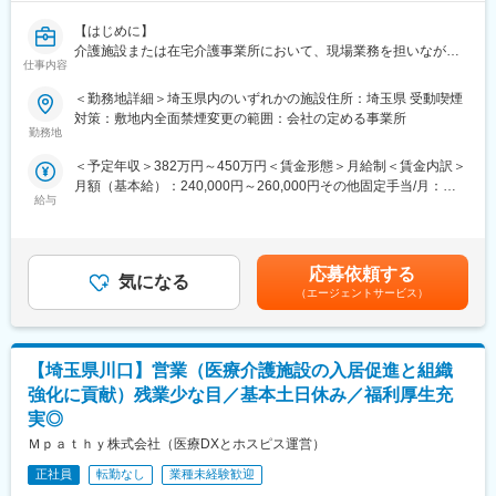
クワークのみの事務職とは異なります。
■当社について
◎人と接していきたい方、単調な仕事ではなく動きのある事務職
創業以来黒字経営を継続しており、2025年9月期の売上高は26億
【はじめに】
を求める方に適職の事務職です。
1,000万円。直近3年間で売上高は約3倍に成長しています。設計
介護施設または在宅介護事業所において、現場業務を担いなが
仕事内容
から点検まで一気通貫でお客様のニーズに応えています。
ら、1つの事業所を管理マネジメントをしていただきます。将来的
■教育体制について：
に主任・副施設長・施設長等のマネジメントポジションを担うこ
＜勤務地詳細＞埼玉県内のいずれかの施設住所：埼玉県 受動喫煙
入社後にはOJT研修を通してサポートしていきますのでご安心く
変更の範囲：会社の定める業務
とを想定したポジションとなります。
対策：敷地内全面禁煙変更の範囲：会社の定める事業所
ださい。
勤務地
「どうすればお客様のお役に立てるか」ということを常に考えな
【業務内容】
がら、社内メンバーと連携して動いています。少しでもお客様の
＜予定年収＞382万円～450万円＜賃金形態＞月給制＜賃金内訳＞
・介護サービスの提供
ご要望に近づけるように最善の行動をとるよう意識しています。
月額（基本給）：240,000円～260,000円その他固定手当/月：
・スタッフ教育、簡易的な業務管理 、業務指示
給与
30,000円～50,000円＜月給＞270,000円～310,000円＜昇給有無
・電子機器を使用した介護記録
■企業の特徴・魅力：
＞有＜残業手当＞有＜給与補足＞■賞与実績:年3回（7月・12月・
日常の介護業務に入りながら、リーダーとしてチームをまとめ施
パラマウントベッドホールディングス100％出資会社です。進展
3月）■昇給:年1回（4月）■家族手当20,000円。永年勤続表彰あ
設運営をサポートいただきます。
する超高齢化社会に必要不可欠な社会貢献性の高い事業を行って
り。賃金はあくまでも目安の金額であり、選考を通じて上下する
応募依頼する
おり、医療・介護に関わる全ての人が安心できる快適なヘルスケ
気になる
可能性があります。月給(月額)は固定手当を含めた表記です。
【キャリアパス】
（エージェントサービス）
ア環境の創造をテーマに事業を展開しています。
リーダー候補からさらにキャリアアップを目指すことができま
同社製品を通じて、社会貢献をすることのできるやりがいのある
す！
仕事です。
ケアサポートの介護現場や自立支援を学びながら、半年～１年を
【埼玉県川口】営業（医療介護施設の入居促進と組織
かけてリーダールートの手順書を使用し、相談業務を覚えていき
変更の範囲：会社の定める業務
ます！
強化に貢献）残業少な目／基本土日休み／福利厚生充
現リーダーや拠点長も近くにいるのでサポート環境は整っていま
実◎
す。
Ｍｐａｔｈｙ株式会社（医療DXとホスピス運営）
将来、リーダーからチーフ・拠点長へとステップアップすること
も可能です！
正社員
転勤なし
業種未経験歓迎