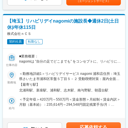
（エージェントサービス）
・ご家族への療養指導や相談対応
た、分からない事があれば質問や相談に乗ってくれる仲間が多い
り：業績、貢献度による賃金はあくまでも目安の金額であり、選
・介護保険・医療保険制度の範囲内でのケア提供
のも特徴です。
考を通じて上下する可能性があります。月給(月額)は固定手当を含
・精神疾患や小児への対応、24時間365日の緊急コール体制への
めた表記です。
参加（持ち回り制で多くて月1～2回）
■募集の背景：
【埼玉】リハビリデイnagomiの施設長◆週休2日(土日
・訪問エリアはさいたま市、春日部市、越谷市、川口市、上尾市
今回、これまで大阪本社集約で行っていた営業事務部門を関東支
休)/年休115日
ほか
店でも立ち上げる事となりそのメンバーを募集いたします。2025
・1日の訪問件数は平均5～6件、1件30分～1時間程度
株式会社ｎＣＳ
年10月より部門が稼働しておりますので、関東支店にて研修を受
けていただいた後、先輩社員とともに業務にあたっていただきま
契約社員
転勤なし
■組織構成：
す。
管理者1名・看護師2名の少数精鋭体制。今後さらに拠点・スタッ
フを拡大予定です。
変更の範囲：会社の定める業務
■業務概要：
nagomiは ”自分の足でどこまでも” をコンセプトに、リハビリに特
■業務の魅力：
仕事内容
化したデイサービスです。
◎残業は月5時間程度と少なく、持ち回りで緊急時コールが24時
～店舗責任者として店舗運営とマネジメントをご担当いただきま
＜勤務地詳細1＞リハビリデイサービス nagomi 浦和店住所：埼玉
間体制でございますが、基本的に日勤ですので働きやすい環境で
す～
県さいたま市浦和区常盤５丁目５－２ 受動喫煙対策：屋内全面禁
す。直行直帰や社用車利用もでき、柔軟な働き方が可能。スタッ
店舗スタッフと共にご利用者の健康維持・改善に向けて信頼関係
勤務地
煙＜勤務地詳細2＞リハビリデイサービス nagomi 新座店住所：埼
フ同士の連携も良く、困った時はすぐに相談できる温かいチーム
【最寄り駅】
を築き、顧客獲得のための営業活動や売上管理、運営をおまかせ
玉県新座市野火止3-7-8 受動喫煙対策：屋内全面禁煙変更の範囲：
です。
北浦和駅、新座駅、浦和駅、志木駅、南与野駅、朝霞台駅
します。
会社の定める事業所
＜予定年収＞420万円～550万円＜賃金形態＞月給制＜賃金内訳＞
■教育体制／キャリアパス：：
■業務詳細：
月額（基本給）：235,614円～294,548円固定残業手当/月：
入社後は先輩看護師の指導のもと、業務フローや訪問看護の基礎
・ケアマネジャー様へのサービス報告、営業活動
給与
59,386円～95,452円（固定残業時間35時間0分/月）超過した時間
を習得いただきます。経験豊富なスタッフがOJTでサポートしま
・ミニバン車両（AT車）で自宅から店舗までの送迎業務
外労働の残業手当は追加支給＜月給＞295,000円～390,000円（一
す。
・ご利用者様の利用相談、契約、サービス担当者会議への出席
律手当を含む）＜昇給有無＞有＜残業手当＞有＜給与補足＞■賞与
事業拡大に伴い、管理者・リーダーへのキャリアアップも可能で
・フロア見守りや補助、ご利用者様とのコミュニケーション
年2回(9月・3月/年間約2ヶ月分)※業績・評価による賃金はあくま
す。新規事業所の立ち上げなど多様な経験が積めます。
応募依頼する