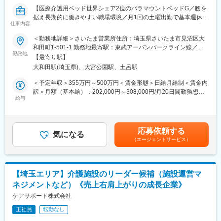
・20代～60代まで幅広い世代が活躍中（平均39歳）
【医療介護用ベッド世界シェア2位のパラマウントベッドG／腰を
・社員の約8割が中途入社
据え長期的に働きやすい職場環境／月1回の土曜出勤で基本週休2
・業務中は頻繁にコミュニケーションを取りながら進めています
仕事内容
日】
＜勤務地詳細＞さいたま営業所住所：埼玉県さいたま市見沼区大
■就業環境
■業務内容：
和田町1-501-1 勤務地最寄駅：東武アーバンパークライン線／大
・土日祝休みの完全週休2日制、年間休日126日（※案件による）
介護用ベッド・車いす・歩行器等の福祉用具を、お客様である介
勤務地
和田駅受動喫煙対策：屋内全面禁煙変更の範囲：会社の定める事
・月平均残業時間30時間程度
【最寄り駅】
護ショップにレンタルする際の事務作業全般をご担当いただきま
業所
・有給休暇の平均取得日数9.8日程度
大和田駅(埼玉県)、大宮公園駅、土呂駅
す。
・育児休暇取得実績あり（男性の取得実績あり）
・レンタル注文受付及び返却受付 それに伴うシステム入力
＜予定年収＞355万円～500万円＜賃金形態＞日給月給制＜賃金内
・定年65歳、再雇用制度により70歳まで勤務可能
・伝票作成（社内システム使用）
訳＞月額（基本給）：202,000円～308,000円/月20日間勤務想定
・全国から受注しているため、納品時などに出張が発生する場合
・納期調整、配送スケジュール管理
給与
その他固定手当/月：12,000円＜想定月額＞214,000円～320,000
があります
・請求書チェック
円＜昇給有無＞有＜残業手当＞有＜給与補足＞※上記年収は残業時
・勤怠管理、用度品発注などの拠点内庶務
間25h/月を含む想定金額です。■その他定額手当：地域手当■賞
■各種手当
・電話応対、来客応対（茶菓接遇含む）
与：年2回■昇給：年1回賃金はあくまでも目安の金額であり、選
・資格手当：5,000円～10,000円
応募依頼する
気になる
考を通じて上下する可能性があります。月給(月額)は固定手当を含
・扶養手当：1人につき5,000円
（エージェントサービス）
■ポジション概要：
めた表記です。
・長期出張や一時帰宅にかかる交通費支給
◎メイン業務の流れ
※規定あり
【レンタル開始時】電話/FAXで注文を受ける→システム上で在庫
確認→商品手配・出荷処理・伝票作成・納期管理
■魅力
【埼玉エリア】介護施設のリーダー候補（施設運営マ
【レンタル終了時】返却受付の事務処理、月末月初は請求書チェ
電気設備の設計から施工管理、検査・点検まで一気通貫で行って
ネジメントなど）《売上右肩上がりの成長企業》
ック
いるため、自身の担当業務だけでなく設備が完成するまでの全工
◎上記他、勤怠管理・小口現金処理といった事務所内の庶務も担
ケアサポート株式会社
程を社内で見ることができます。また、本人の希望や適性に応じ
当いただきます。ご来社のお客様対応としてのフロント業務や、
てキャリアチェンジの相談も可能です。
正社員
転勤なし
時には倉庫内で福祉用具をピックアップするなど、いわゆるデス