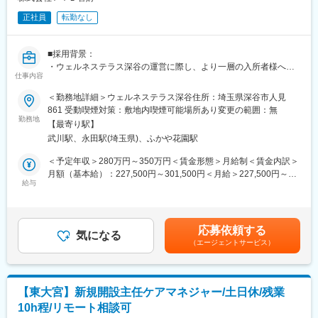
障がい福祉サービスの利用計画、モニタリング、アフターフォロ
正社員
転勤なし
ーなど幅広い相談支援業務を担います。
■組織構成
■採用背景：
5名（女性2名、男性3名：50代・70代）
・ウェルネステラス深谷の運営に際し、より一層の入所者様への
主任相談支援専門員を中心としたチーム制で、常に相談できる環
仕事内容
サービス向上と安定した運営体制の強化を図るため、介護職員を3
境です。
名採用いたします。
＜勤務地詳細＞ウェルネステラス深谷住所：埼玉県深谷市人見
先輩職員の同行やOJT、業務マニュアルも充実しています。
■担当業務詳細：
861 受動喫煙対策：敷地内喫煙可能場所あり変更の範囲：無
・入居者様の日常生活における介助・介護（健康チェック・入
勤務地
■業務の魅力
【最寄り駅】
浴・食事・排泄・口腔ケア等）や、体操・様々なレクリエーショ
残業はほぼなく（月0～2時間程度）、完全週休二日制でプライベ
武川駅、永田駅(埼玉県)、ふかや花園駅
ンを企画し、ご利用者様に楽しい時間を過ごしていただけるよう
ートも大切にできる働き方が叶います。賞与・昇給や資格取得支
運営します。記録業務や書類作成もあります。
＜予定年収＞280万円～350万円＜賃金形態＞月給制＜賃金内訳＞
援、研修制度が整っており、頑張りや成長がしっかり評価されま
■配属部署：
月額（基本給）：227,500円～301,500円＜月給＞227,500円～
す。車通勤や自転車通勤も可能で通勤ストレスも最小限です。
・ウェルネステラス深谷：介護担当部署に配属となり、全職員60
給与
301,500円＜昇給有無＞有＜残業手当＞有＜給与補足＞■昇給：年
名。年齢構成は20歳代～60歳代、男女比は半分ずつの割合。
1回＋介護職は3年に一度1万円のキャリアアップ昇給あり■月収
■教育体制
■特徴・魅力：
例：初任者研修修了者（日勤） 227,500円介護福祉士（通し夜
座学研修やOJT、現任・主任相談支援専門員研修など段階的な研
・20歳代～60歳代まで幅広く活躍していただいており、若手から
勤8回含む） 301,500円賃金はあくまでも目安の金額であり、選
修があり、未経験者も安心して業務を学べます。
応募依頼する
ベテランまでたくさんのスタッフがおりますのでわからないこと
気になる
考を通じて上下する可能性があります。月給(月額)は固定手当を含
（エージェントサービス）
は、何でも聞いてください。みんな丁寧に教えてくれますので、
めた表記です。
■就業環境
経験の浅い方やブランクのある方でも職場に馴染みやすいと思い
育児・介護休暇や慶弔休暇などライフイベントにも柔軟に対応し
ます。社内コミュニケーションにも積極的に取り組んでいます。
ます。施設見学も随時受付中です。
■その他：
【東大宮】新規開設主任ケアマネジャー/土日休/残業
・勤務時間（シフト制）について、4パターンあります。
■企業の特徴/魅力
10h程/リモート相談可
（1）7:00～16:00 （2）9:00～18:00 （3）9:30～18:30
地域に根ざした社会福祉法人として、チームで支え合いながら誰