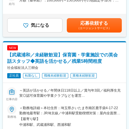
月額（基本給）：200,000円～250,000円その他固定手当/月：
ー現担当からのOJT/無理のない範囲からお任せしていきますー
給与
95,000円～400,000円固定残業手当/月：20,000円（固定残業時間
障がい者の就労移行支援を行っている「ディーキャリア」にてサ
3時間0分/月～3時間0分/月）超過した時間外労働の残業手当は追
ービス管理責任者として下記業務をお任せします。
加支給＜月給＞315,000円～670,000円（一律手当を含む）＜昇給
・個別支援計画書の作成
有無＞有＜残業手当＞有＜給与補足＞前職の給与を考慮し提示年
応募依頼する
・モニタリング
気になる
収を決定します。・賞与2回（前年度実績）■固定手当の内訳資格
（エージェントサービス）
・職員の指導・育成 等
手当：10,000~40,000 能力手当：20,000~190,000 役職手当：
※ご担当いただく春日部オフィスには、約20名のご利用者様がい
65,000~170,000 固定残業：20,000~20,000 賃金はあくまでも目
ます。
安の金額であり、選考を通じて上下する可能性があります。月給
(月額)は固定手当を含めた表記です。
NEW
■組織構成について：
【武蔵浦和／未経験歓迎】保育園・学童施設での英会
ー休憩中も明るく雑談し合う職場ですー
現担当サービス管理責任者：１名（女性）
話スタッフ◆英語を活かせる／残業5時間程度
スタッフ：4名（男性）
社会福祉法人三樹会
正社員
転勤なし
職種未経験歓迎
業種未経験歓迎
■働き方について：
ー業界内でも誇る働きやすい環境ー
＊完全週休二日制（土日）※施設休館日
～英語が活かせる／年間休日118日以上／賞与年3回／福利厚生充
＊祝日はシフト制で2名ずつ出勤し、その分平日のどこかで代休を
実◎認可保育園や学童クラブなどを運営
取得いただきます。
仕事内容
～
＊現担当の残業は月3，4時間程度とほとんどございません。
埼玉・東京に、認可保育園や学童クラブなど50施設を運営する当
＜勤務地詳細＞本社住所：埼玉県さいたま市南区鹿手袋4-17-22
社にて、
■各種手当：
勤務地最寄駅：JR埼京線／中浦和駅受動喫煙対策：屋内全面禁煙
運営および英語講師を担当いただきます。
勤務地
年に1回の昇給や年2回の賞与など、頑張りが反映される環境で
変更の範囲：会社の定める事業所
【最寄り駅】
す。
中浦和駅、武蔵浦和駅、西浦和駅
■業務詳細
その他資格手当も充実しており、給与制度が整っています。