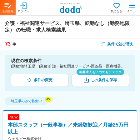
会員登録
ログイン
気になる
メニュー
介護・福祉関連サービス、埼玉県、転勤なし（勤務地限
定）
の転職・求人検索結果
73
条件で並び替え
件
現在の検索条件
[勤務地]埼玉県 [業種]介護・福祉関連サービス-医薬品・医療機器・ライフサイエンス・医療系サービス [こだわり条件ピックアップ]転勤なし（勤務地限定） [詳細条件](募集・採用情報)転勤なし（勤務地限定）
新着求人をいつでもチェック
条件の変更
この条件を保存
埼玉県
のみで募集中
NEW
本部スタッフ（一般事務）／未経験歓迎／月給25万円
以上
ウェルビー株式会社