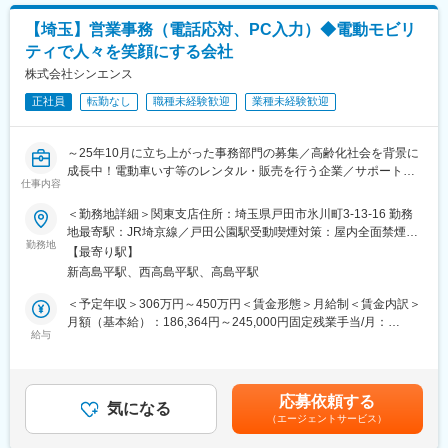
東京海上日動ベターライフサービスは、「東京海上グループの総
・広告効果の数値測定、反響シートや顧客名簿等のデータを用い
合介護事業会社」として設立されました。在宅介護サービス・サ
【埼玉】営業事務（電話応対、PC入力）◆電動モビリ
たPDCA実行
ービス付き高齢者向け住宅の運営、介護付有料老人ホームの企
ティで人々を笑顔にする会社
・カスタマーサポート部門と連携した問合せ数や入居契約率の分
画・販売・運営、法人・企業向けソリューションサービスの提供
析、改善提案
株式会社シンエンス
をメインで展開しております。
・地域特性や高齢者ニーズを踏まえた集客施策の立案・実行
正社員
転勤なし
職種未経験歓迎
業種未経験歓迎
変更の範囲：会社の定める業務
■組織構成
現在は2名体制にて運営をしており、外部ベンダーとも連携しなが
～25年10月に立ち上がった事務部門の募集／高齢化社会を背景に
ら広告物の制作やWebディレクションを行っております。
成長中！電動車いす等のレンタル・販売を行う企業／サポート業
仕事内容
務をお任せいたします～
■教育体制
＜勤務地詳細＞関東支店住所：埼玉県戸田市氷川町3-13-16 勤務
OJTや社内外研修を通じて最新トレンドや業界知識の習得が可
■業務内容：
地最寄駅：JR埼京線／戸田公園駅受動喫煙対策：屋内全面禁煙変
能。未経験分野もフォロー体制あり。
電話応対・パソコン入力・請求管理・訪問日程調整といった事務
勤務地
更の範囲：会社の定める事業所
【最寄り駅】
業務を行っていただきます。
■就業環境
新高島平駅、西高島平駅、高島平駅
在宅勤務・時差出勤制度あり。
■業務詳細：
＜予定年収＞306万円～450万円＜賃金形態＞月給制＜賃金内訳＞
土日祝休み・年間休日124日。
・電話応対 （法人8割、個人2割）
月額（基本給）：186,364円～245,000円固定残業手当/月：
福利厚生も充実しています。
※お相手は福祉用具取扱企業様がほとんどです。個人のお客様は当
給与
28,531円～45,037円（固定残業時間20時間0分/月）超過した時間
リモートワークとの併用も可能ですので、柔軟性を持った働き方
社の電動車いすをレンタルされている方や購入希望の方がメイン
外労働の残業手当は追加支給＜月給＞214,895円～290,037円（一
が実現できます。
となります。
律手当を含む）＜昇給有無＞有＜残業手当＞有＜給与補足＞※経験
・PCへのデータ入力（顧客管理ソフト使用）
やスキルを考慮の上、当社規定により決定いたします。■昇給：年
■想定されるキャリアパス
応募依頼する
・受発注業務
気になる
1回■賞与：年2回■モデル年収：年収390万円／30歳主任／経験4
実績に応じてリーダーやマネージャー、経営企画職等へのキャリ
（エージェントサービス）
・得意先に対する請求管理
年年収320万円／24歳／経験1年賃金はあくまでも目安の金額であ
アアップが可能です。
・商品、部品の出荷手配
り、選考を通じて上下する可能性があります。月給(月額)は固定手