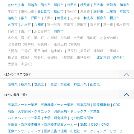
さいたま市
川越市
熊谷市
川口市
行田市
秩父市
所沢市
飯能市
加須市
本庄市
東松山市
春日部市
狭山市
羽生市
鴻巣市
深谷市
上尾市
草加市
越谷市
蕨市
戸田市
入間市
朝霞市
志木市
和光市
新座市
桶川市
久喜市
北本市
八潮市
富士見市
三郷市
蓮田市
坂戸市
幸手市
鶴ヶ島市
日高市
吉川市
ふじみ野市
白岡市
比企郡（滑川町、嵐山町、小川町、川島町、吉見町、鳩山町、ときがわ町）
北葛飾郡（杉戸町、松伏町）
南埼玉郡（宮代町）
入間郡（三芳町、毛呂山町、越生町）
児玉郡（美里町、神川町、上里町）
秩父郡（横瀬町、皆野町、長瀞町、小鹿野町、東秩父村）
北足立郡（伊奈町）
大里郡（寄居町）
ほかのエリアで探す
茨城県
栃木県
群馬県
千葉県
東京都
神奈川県
山梨県
ほかの業種で探す
医薬品メーカー業界
医療機器メーカー業界
医薬品卸
医療機器卸
CRO
病院・大学病院・クリニック
調剤薬局・ドラッグストア業界
バイオベンチャー業界
大学・研究施設
その他医療関連
診断薬・臨床検査機器・臨床検査試薬メーカー
SMO
CSO
CMO
医療コンサルティング
医療広告代理店・出版社・マーケティング・リサーチ