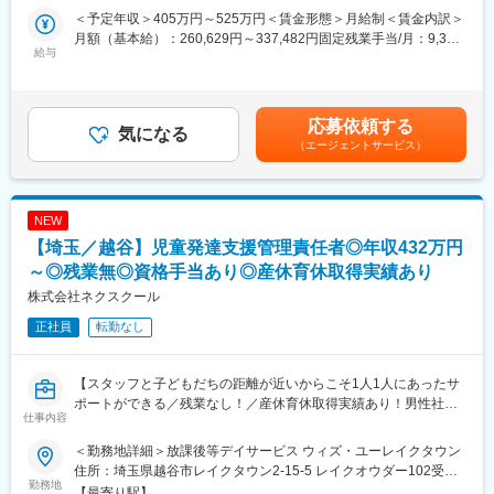
＜レッスン＞
＜予定年収＞405万円～525万円＜賃金形態＞月給制＜賃金内訳＞
・認可保育園での英語レッスン講師
■当社サービス「ディーキャリア」について：
月額（基本給）：260,629円～337,482円固定残業手当/月：9,371
・学童施設での英語レッスン講師
給与
ディーキャリアは、大人の発達障がいの方のための「強みを活か
円～12,518円（固定残業時間5時間0分/月）超過した時間外労働の
・英語講師のレッスンスケジュール管理
した」就職支援をおこなっています。発達障害の特性による働き
残業手当は追加支給＜月給＞270,000円～350,000円（一律手当を
・英語講師の入社手続きサポート
づらさをフォローする「働き続けるためのプログラム」と自分の
含む）＜昇給有無＞有＜残業手当＞有＜給与補足＞賞与：年3回
価値観や適職を見極める「やりがいを見つけるためのカリキュラ
（1年目／3ヶ月、2年目／3.5ヶ月、3年目以降／4ヶ月）固定残業
応募依頼する
■ゆくゆくお任せしたいこと
気になる
ム」で職場定着率92.2％（2021年度実績）を実現。実践に近いオ
代超過分は別途支給賃金はあくまでも目安の金額であり、選考を
（エージェントサービス）
＜事業運営＞
フィス空間での訓練や、オリジナルのテキストを利用し、個人の
通じて上下する可能性があります。月給(月額)は固定手当を含めた
・英語イベントの企画
強みに合わせた支援ができる点が特徴です。
表記です。
・レッスン生の募集
・新人講師向けトレーニングの実施
NEW
・教材の開発
【埼玉／越谷】児童発達支援管理責任者◎年収432万円
・英語教育事業全体の収益向上
・外国人講師のマネジメント
～◎残業無◎資格手当あり◎産休育休取得実績あり
株式会社ネクスクール
レッスンを身につけたのち、英語事業部長とともに事業全体に関
正社員
転勤なし
わっていただきます。
■1日のスケジュール
【スタッフと子どもだちの距離が近いからこそ1人1人にあったサ
午前中は事務作業やレッスンの準備を行います。
ポートができる／残業なし！／産休育休取得実績あり！男性社員
午後の時間に 1 日 2 コマのレッスンを実施。
仕事内容
も取得実績あり！】
1 つのレッスンで 10 名ほどが受講します。
※日によっては、複数の園でレッスンを行います。
＜勤務地詳細＞放課後等デイサービス ウィズ・ユーレイクタウン
■業務概要：
「Jolly Phonics」を使った学習法で、2 歳～小学校 6 年生までを
住所：埼玉県越谷市レイクタウン2-15-5 レイクオウダー102受動
障害がある小学校1年生～高校3年生までの児童の生活のサポート
勤務地
対象としています
喫煙対策：屋内全面禁煙変更の範囲：無
【最寄り駅】