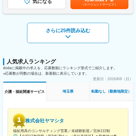
・店舗管理業務全般、請求業務等
気になる
でも目安の金額であり、選考を通じて上下する可能性がありま
（エージェントサービス）
す。月給(月額)は固定手当を含めた表記です。
■企業の特徴／魅力：
■店舗の雰囲気：
福祉・医療サービスを通して地域に貢献しています。
店舗スタッフはあなたを含めて5～6名の店舗です。
平均年齢30歳と若い組織で、中には20代の施設長も珍しくありま
変更の範囲：無
せん。
さらに25件読み込む
明るく活気ある雰囲気の中、楽しく仕事をしています。
■充実した教育・研修体制：
◇入社時研修（3~4週間）
研修センターや店舗、オンライン等で座学研修やOJT研修を実施
します。
人気求人ランキング
「企業理念」「コンプライアンス」「nagomi誕生秘話」「介護保
dodaに掲載中の求人を、応募数順にランキング形式でご紹介します。
険制度知識」「身体の仕組み」等、介護保険に関する基本知識や
※応募数が同数の場合は、新着順に表示しています。
介護技術、リハビリプログラムやその他業務に関する知識を学ん
更新日：
2026/8/9（日）
でいただけます。
埼玉県
転勤なし（勤務地限定）
介護・福祉関連サービス
◇その他の研修制度
・キャリアアップ候補者研修
・フォローアップ研修
・eラーニング動画研修
・認知症介護基礎研修
株式会社ヤマシタ
等
◇資格取得支援制度
福祉用具のコンサルティング営業／未経験歓迎／完休2日制
介護資格無資格の方も資格取得支援制度を通じて取得することが