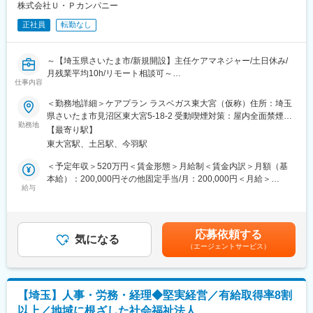
（4）通し夜勤17:15～翌9:15
株式会社Ｕ・Ｐカンパニー
もが安心して働ける環境づくりに取り組んでいます。
正社員
転勤なし
変更の範囲：無
変更の範囲：会社の定める業務
～【埼玉県さいたま市/新規開設】主任ケアマネジャー/土日休み/
月残業平均10h/リモート相談可～
仕事内容
■採用背景：
＜勤務地詳細＞ケアプラン ラスベガス東大宮（仮称）住所：埼玉
新規事業所の開設に伴う募集となります。
県さいたま市見沼区東大宮5-18-2 受動喫煙対策：屋内全面禁煙変
勤務地
更の範囲：会社の定める事業所（リモートワーク含む）
【最寄り駅】
■業務内容：
東大宮駅、土呂駅、今羽駅
居宅介護支援事業所の運営を行う当社にて、主任ケアマネジャー
をお任せいたします。
＜予定年収＞520万円＜賃金形態＞月給制＜賃金内訳＞月額（基
本給）：200,000円その他固定手当/月：200,000円＜月給＞
■詳細：
給与
400,000円＜昇給有無＞有＜残業手当＞有＜給与補足＞■賞与：年
・利用者様・家族から相談受付 ・相談に対して、課題の把握と解
2回賃金はあくまでも目安の金額であり、選考を通じて上下する可
決策の提案
能性があります。月給(月額)は固定手当を含めた表記です。
・介護サービス計画書（ケアプラン）の立案
応募依頼する
・サービスが適正に行われているか、サービス事業所との連絡調
気になる
（エージェントサービス）
整
・定期的な自宅訪問による状況把握
・行政からの介護認定調査及び申請
・医療機関との連携
【埼玉】人事・労務・経理◆堅実経営／有給取得率8割
・その他ケアマネジメント業務に付随する業務 等
以上／地域に根ざした社会福祉法人