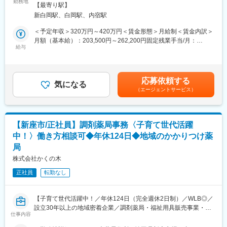
生産した商品が目の前で社会の役に立っていることを実感頂き、
勤務地
働いている職員は計8名です。社員2名・アルバイト6名が在籍し
【最寄り駅】
「働く」ことへの充実感が得られる環境づくりに取り組んでいま
ており、年齢層は20代～40代の幅広い年齢層の方が活躍しており
新白岡駅、白岡駅、内宿駅
す。そんな当施設において【支援員】としてご活躍頂きます。先
ます。
輩社員のほとんどが未経験からのスタート！未経験の方でも丁寧
＜予定年収＞320万円～420万円＜賃金形態＞月給制＜賃金内訳＞
にサポート致しますので安心してご応募下さい。
月額（基本給）：203,500円～262,200円固定残業手当/月：
■教育体制：
給与
29,500円～37,800円（固定残業時間20時間0分/月）超過した時間
まずは、子どもたちのいない時間を使って、教育理解、子どもた
■職務概要：
外労働の残業手当は追加支給＜月給＞233,000円～300,000円（一
ちの情報や理解を行います。子どもを受け入れる時間になったら
当施設を利用して頂いてる利用者さんのご意向に合わせて、就労
律手当を含む）＜昇給有無＞有＜残業手当＞有＜給与補足＞■給与
先輩社員と一緒に子どもに接しながら、話し方やその子にあった
支援やコミュニティ作り、心の安定など、様々なサポートをして
改定：4月（実績評価）■賞与：6月・12月（実績・勤務年数によ
接し方等実践的な経験を積んでいきます。
応募依頼する
頂きます。
気になる
り支給 ※昨年度実績2.00～4.21ヵ月分）■グループ連携プロジェク
また子どもを自宅に送迎した後も、子どもたちと接していて疑問
（エージェントサービス）
トへの参加メンバーは、年度末賞与時にPJ手当を支給【モデル年
点や悩み等を話す時間もありますのでアウトプット・インプット
■職務詳細：
収】・25歳：320～350万円・30歳（リーダークラス）：380～
しながら経験値を積んでいきます。
（1）スタッフ（利用者）への作業支援・日常生活におけるサポー
420万円賃金はあくまでも目安の金額であり、選考を通じて上下
ト
する可能性があります。月給(月額)は固定手当を含めた表記です。
【新座市/正社員】調剤薬局事務〈子育て世代活躍
（2）スタッフ（利用者）への面談・個別支援計画案の作成
■特徴：
中！〉働き方相談可◆年休124日◆地域のかかりつけ薬
（3）そのほか業務（検温・昼食集計・車両管理など）
放課後等デイサービスには運動・音楽・勉強などに特化した様々
局
※毎年4月と10月に全職員の「作業・利用者・業務」における担当
な事業所がありますが、その中で当施設は「子供たちが将来自立
を見直します。成長ステップに合わせて、各項目における担当を
株式会社かくの木
した日常生活を過ごすこと」が重要な役割だと考えました。
割り振ります。
「個別支援」に力を入れ、1人1人の性格や特性に合わせたプログ
正社員
転勤なし
※公共交通機関での出勤をご希望の場合、JR宇都宮線「久喜駅」
ラムを提供することでさらなる社会スキルを身につけることがで
もしくは「白岡駅」からの送迎業務を兼ねて、事業所の車で出勤
きると考えています。
することが可能です。
そのためには専門家の助言と監修が不可欠であると考え、愛着障
【子育て世代活躍中！／年休124日（完全週休2日制）／WLB◎／
がい研究の第一人者である和歌山大学教育学部の米澤教授に共同
設立30年以上の地域密着企業／調剤薬局・福祉用具販売事業・介
■組織構成：
仕事内容
研究を依頼し、現在顧問を担当していただいています。
護相談事業を展開】
めぐみの里には理事長、施設長、顧問1名の他、マネージャーが９