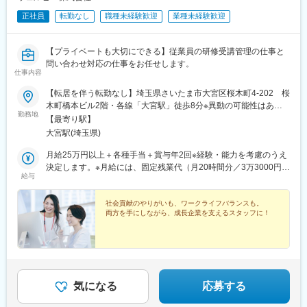
正社員
転勤なし
職種未経験歓迎
業種未経験歓迎
【プライベートも大切にできる】従業員の研修受講管理の仕事と
問い合わせ対応の仕事をお任せします。
仕事内容
【転居を伴う転勤なし】埼玉県さいたま市大宮区桜木町4-202 桜
木町橋本ビル2階・各線「大宮駅」徒歩8分※異動の可能性はあり
勤務地
ますが、転居の必要はありません。※受動喫煙対策あり（屋内全面
【最寄り駅】
禁煙）
大宮駅(埼玉県)
月給25万円以上＋各種手当＋賞与年2回※経験・能力を考慮のうえ
決定します。※月給には、固定残業代（月20時間分／3万3000円以
給与
上）が含まれています。超過分は別途支給。
社会貢献のやりがいも、ワークライフバランスも。
両方を手にしながら、成長企業を支えるスタッフに！
気になる
応募する