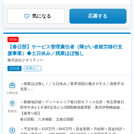
山町、寄居町、宮代町、白岡市、杉戸町、松伏町、ふじみ野市、
ときがわ町※希望勤務地を踏まえて配属決定します※受動喫煙対策
あり＝＝＝☆将来的に全国のご希望勤務地へUIターン可能・初期
気になる
応募する
費用会社負担等の移住支援あり（規定有）・UIターン転勤希望者
への年間の支援あり（規定有）☆マイカー通勤手当あり（1回200
円）
NEW
【春日部】サービス管理責任者（障がい者就労移行支
援事業）◆土日休み／残業ほぼ無し
株式会社クオリティー
正社員
転勤なし
～残業ほぼ無し！／土日休み／業界屈指の働きやすさ／資格手当
充実～
仕事内容
■職務概要：
＜勤務地詳細＞ディーキャリア春日部オフィス住所：埼玉県春日
10期連続増収増益・医療・福祉分野で多岐に渡る事業展開を行っ
部市中央1-1-8 第6宝光ビル5階勤務地最寄駅：東武伊勢崎線線／
ている当社にて、大人の発達障害専門の就労移行支援業務(就職ま
勤務地
春日部駅受動喫煙対策：屋内全面禁煙
【最寄り駅】
でのステップアップ研修後/適正職種を見つけ就職のサポート支援
春日部駅、八木崎駅、北春日部駅
業務)をお任せします。
＜予定年収＞418万円～844万円＜賃金形態＞月給制＜賃金内訳＞
▼具体的には下記業務業務をお任せします：