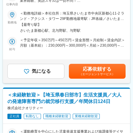
・高齢化が進んでいる現在。住み慣れた地域で安心・安全に暮ら
業界経験、英語スキルは一切不問！
訪問看護ステーション・訪問介護ステーションを運営。安定した
仕事内容
していくために「人々のために役立つことは何か？」を考え、医
困っている方を助けたいというホスピタリティをお持ちの方は歓
基盤を築いています。医療法人明医研は、WARM（温かく）&
療、介護、福祉の専門家だからできる質の高い支援を提供してい
迎です！
＜勤務地詳細＞本社住所：埼玉県さいたま市中央区新都心11-2 ラ
RELIABLE（信頼に足る）を合言葉に、患者様お一人おひとりに
ます。決して大きな規模の会社ではありませんが、患者さんや利
ンド・アクシス・タワー 29F勤務地最寄駅：JR各線／さいたま新
寄り添い、心温まる医療・介護サービスを提供しています。
用者さんのことを第一に考え、住みやすい街づくりに貢献してい
■業務概要
勤務地
都心駅受動喫煙対策：屋内全面禁煙変更の範囲：会社の定める事
ケアメイト訪問看護ステーションは、1999年にさいたま市南区
【最寄り駅】
ます。
・外国人雇用に関わる業務
業所
（武蔵浦和）のデュエット内科クリニックと併設するかたちで開
さいたま新都心駅、北与野駅、与野駅
・入社に関する書類の対応、特定技能で働く外国人へのサポート
設しました。慢性疾患を持つ高齢者の方から終末期の方々まで幅
変更の範囲：会社の定める業務
（書類作成、定期面談、相談対応 など）
＜予定年収＞350万円～450万円＜賃金形態＞月給制＜賃金内訳＞
広く対応できる技術と経験を持ち、併設クリニックや地域診療所
※チームでタスクを分担して行います。
月額（基本給）：230,000円～300,000円＜月給＞230,000円～
の先生方とタッグを組んで患者さん・ご家族を支えています。
・応募受付の窓口業務（電話およびWEBでの応対）
給与
300,000円＜昇給有無＞有＜残業手当＞有＜給与補足＞■昇給あ
※基本的に日本語での対応のため語学スキルは不問です。
り：年1回■賞与あり：年2回（6月・12月）賃金はあくまでも目安
変更の範囲：会社の定める業務
※面談内容は業務面だけでなく、生活面のサポートについても対応
の金額であり、選考を通じて上下する可能性があります。月給(月
いただきます。（役所への書類申請、手続きサポートなど）
額)は固定手当を含めた表記です。
応募依頼する
気になる
（エージェントサービス）
■組織構成
採用企画課は3つのグループに分かれており、今回は外国人採用チ
ームへの配属となります。
現在5名のメンバーがおり、皆さん中途入社の方がほとんどです。
＜未経験歓迎＞【埼玉県春日部市】生活支援員／大人
人事やバックオフィス系のご経験をお持ちの方が活躍していま
の発達障害専門の就労移行支援／年間休日124日
す。
株式会社クオリティー
■教育体制
正社員
転勤なし
職種未経験歓迎
業種未経験歓迎
入社後は先輩社員の業務を見ながら学んでいただきます。
5人のチームで距離感も近く、相談もしやすい雰囲気なのでご安心
ください。
＜運動療育を中心にした児童発達支援事業および放課後等デイサ