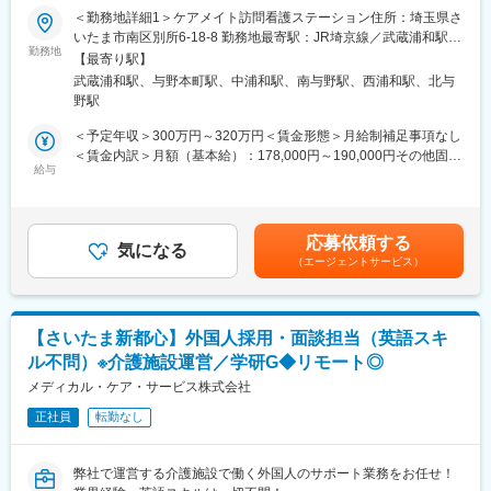
＜勤務地詳細1＞ケアメイト訪問看護ステーション住所：埼玉県さ
会社が一部負担します）
■業務内容
いたま市南区別所6-18-8 勤務地最寄駅：JR埼京線／武蔵浦和駅受
・研修休日（業務時間を利用して研修に参加することができ、入
・医療保険・介護保険の請求業務
勤務地
動喫煙対策：屋内全面禁煙＜勤務地詳細2＞アトリオ訪問看護ステ
社3年間は月に1日取得することができます。）
【最寄り駅】
・支払、請求関係処理
ーション住所：埼玉県さいたま市中央区上峰4-8-18 アトリオ訪問
武蔵浦和駅、与野本町駅、中浦和駅、南与野駅、西浦和駅、北与
・タイムカードなど勤怠管理
看護ステーション勤務地最寄駅：埼京線／与野本町駅受動喫煙対
【休暇休日】
野駅
・各種事務手続きや資料作成
策：屋内全面禁煙変更の範囲：会社の定める事業所
※年間休暇約124日(有給除く)
・電話対応
＜予定年収＞300万円～320万円＜賃金形態＞月給制補足事項なし
・完全週休2日制(日曜・祝日・平日1日)
・事業所庶務（清掃・備品補充等）
＜賃金内訳＞月額（基本給）：178,000円～190,000円その他固定
・有給休暇 初年度10日
給与
手当/月：53,000円～57,200円固定残業手当/月：20,700円～
・夏期休暇4日
■働きやすさ◎残業も少なめ
22,100円（固定残業時間12時間0分/月）超過した時間外労働の残
・年末年始休暇4日
埼玉県の「多様な働き方実践企業」として【プラチナ】を取得し
業手当は追加支給＜月給＞251,700円～269,300円（一律手当を含
・慶弔休暇（事由により2～7日）
ており、家族の介護や子育て等、家庭との両立に理解がある職場
む）＜昇給有無＞有＜残業手当＞有＜給与補足＞※試用期間中は
・育児休業制度あり
応募依頼する
です。
気になる
【職務手当月10,000円】が不支給になります※昇給（毎年7月）賃
・介護休業制度あり
（エージェントサービス）
シフトは家庭の行事をなるべく優先し作成しています。
金はあくまでも目安の金額であり、選考を通じて上下する可能性
パート勤務や時短正社員、フルタイムで働く正社員など、勤務形
があります。月給(月額)は固定手当を含めた表記です。
【豊富な諸手当】
態も選択可能です。家庭内での急なお休みにも対応しており、お
・残業手当：超過勤務分を全額支給
互い様の心で、みんなで助け合って対応しています。
・技能認定手当：2,000円（登録販売者、Officeエキスパート等）
【さいたま新都心】外国人採用・面談担当（英語スキ
また、残業もほとんどありません。ご自身の業務の予定で各スケ
・住宅手当：15,000円（※付与条件あり）
ル不問）※介護施設運営／学研G◆リモート◎
ジュールを調整していただくので、仕事が終われば定時に帰って
・子ども手当：10,000円
いただいて構いません。平日でも夕方以降の予定が立てやすく、
メディカル・ケア・サービス株式会社
・幼保手当：5,000円
土曜午後・日曜・祝日がお休みのため、プライベートも充実でき
正社員
転勤なし
ます。
【当社について】
・当社は埼玉県新座市で５つの特色ある薬局と、福祉用具販売事
■明医研について
業、介護相談事業を展開しています。
弊社で運営する介護施設で働く外国人のサポート業務をお任せ！
医療法人明医研は、地域に根ざして約30年。クリニック２箇所・