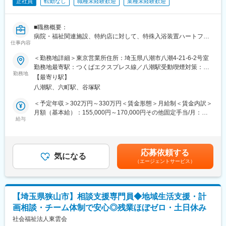
正社員
転勤なし
職種未経験歓迎
業種未経験歓迎
・木の実薬局：埼玉県新座市本多1-3-9
【就業環境】
・かくの木薬局 新堀店：埼玉県新座市新堀1-13-6
残業少なめ・定時退社を推奨。有給・特別休暇充実。福利厚生も
・かくの木菅沢薬局：埼玉県新座市菅沢1-1-37
整備
■職務概要：
※各店舗には薬剤師が4～13名が在籍しております。全体で薬剤師
病院・福祉関連施設、特約店に対して、特殊入浴装置ハートフル
は30名在籍し約半数はパートの方です。年齢層は20代～60代、男
仕事内容
【想定されるキャリアパス】
をはじめとした各種浴槽の提案～納入～アフターサービスまでを
性2割、女性8割です。
地域連携部門のリーダー・責任者として全国規模の組織運営に関
担当していただきます。
＜勤務地詳細＞東京営業所住所：埼玉県八潮市八潮4-21-6-2号室
与可能
提案先は医療・福祉法人の理事長や施設長・事務長といった施設
勤務地最寄駅：つくばエクスプレス線／八潮駅受動喫煙対策：屋
■研修はドイツへ。小さな薬局で大きく成長できる：
責任者、理学療法士や介護福祉士といったエキスパート職、特約
勤務地
内全面禁煙変更の範囲：無
・薬剤師として、薬局に留まるばかりでなく広い視野を持ってほ
【最寄り駅】
変更の範囲：会社の定める業務
店の経営者・営業など多岐に渡ります。
しい。そんな思いから、かくの木では5年目以上の中堅社員の薬剤
八潮駅、六町駅、谷塚駅
師を対象に、海外の医療制度や薬局運営を学ぶドイツへの視察研
■職務詳細：
＜予定年収＞302万円～330万円＜賃金形態＞月給制＜賃金内訳＞
修を実施しています。
・納入先の既存顧客のアフターフォロー・メンテナンス
月額（基本給）：155,000円～170,000円その他固定手当/月：
・医薬分業発祥の地であるドイツで、医師や薬剤師の役割につい
・施工業者との打ち合わせ
給与
36,000円～39,400円固定残業手当/月：25,000円～27,000円（固
て改めて学んだり、実際の薬局を巡ったりするなかで、国内の常
・建設予定の福祉施設の情報収集・商品提案 等
定残業時間20時間0分/月）超過した時間外労働の残業手当は追加
識にとらわれない知識を身に着けてもらうことが目的です。
※担当エリアは関東・東北全域です。基本的には日帰りでの訪問が
支給＜月給＞216,000円～236,400円（一律手当を含む）＜昇給有
多くなります。
無＞有＜残業手当＞有＜給与補足＞※給与詳細は経験・能力を考慮
■就業環境：
応募依頼する
※上記の通り、営業活動だけでなくメンテナンス業務も合わせてご
気になる
し、相談の上決定します。■調整給：5,000円～50,000円■昇給随
・月平均残業は15時間程度です。その為、仕事とプライベートを
（エージェントサービス）
担当いただきます。
時■賞与：年2回賃金はあくまでも目安の金額であり、選考を通じ
両立しやすい環境です。
て上下する可能性があります。月給(月額)は固定手当を含めた表記
■業務の特徴：
です。
■同社について：
・介護用の浴槽など特殊な商品のため、商品を熟知したうえで提
・創業当時から、働きやすさを重視してきました。完全週休二
【埼玉県狭山市】相談支援専門員◆地域生活支援・計
案を行います。また商品設置時に現場確認や作業、施工業者と打
日、年間休日は120日以上。薬局勤務の当番で休日出勤した際は
画相談・チーム体制で安心◎残業ほぼゼロ・土日休み
ち合わせで技術的な話ができるよう、まずはメンテナンスを通じ
しっかり振替休日をとれますし、有給休暇も取得しやすい環境で
て商品知識を習得頂きます。
社会福祉法人東雲会
す。※有給取得率70％