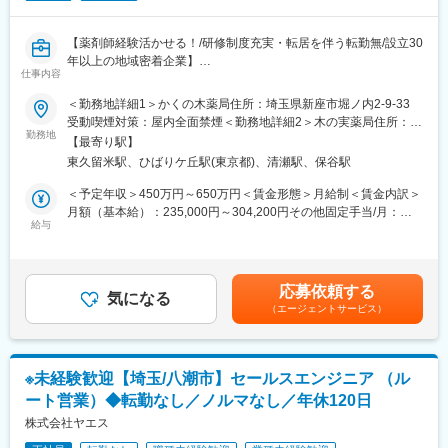
・入居相談対応、施設見学対応
・ご利用者様・ご家族様、医療機関との入居調整
【薬剤師経験活かせる！/研修制度充実・転居を伴う転勤無/設立30
※営業スタイル：既存7割／新規3割
年以上の地域密着企業】
仕事内容
■施設運営との連携
■業務概要：
＜勤務地詳細1＞かくの木薬局住所：埼玉県新座市堀ノ内2-9-33
施設長・看護管理者・介護管理者と連携しながら、受け入れ体制
高齢化を迎えた現在の地域で人々が安心・安全に暮らしていくた
受動喫煙対策：屋内全面禁煙＜勤務地詳細2＞木の実薬局住所：新
の調整を行います。単に入居を決めるのではなく、現場が無理な
めに、私たちに貢献できることを考え、地域のかかりつけ薬剤師
勤務地
座市本多1-3-9 受動喫煙対策：屋内全面禁煙＜勤務地詳細3＞かく
くケアを提供できる状態をつくることが重要な役割です。
【最寄り駅】
として、メディカルパートナーとして、そ質の高い支援の実現を
の木薬局 新堀店住所：埼玉県新座市新堀1-13-6 受動喫煙対策：屋
東久留米駅、ひばりケ丘駅(東京都)、清瀬駅、保谷駅
目指している当社にて薬剤師を募集致します。
内全面禁煙変更の範囲：会社の定める事業所
■数値改善
＜予定年収＞450万円～650万円＜賃金形態＞月給制＜賃金内訳＞
入居数・見学数・稼働率などの数値を確認しながら、入居促進の
■具体的には：
月額（基本給）：235,000円～304,200円その他固定手当/月：
改善施策を実行します。
・処方箋調剤
給与
40,000円＜月給＞275,000円～344,200円＜昇給有無＞有＜残業手
・服薬指導、監査、薬歴管理
当＞有＜給与補足＞※経験やスキルによって決定します。・賞与：
【ポジション魅力】
・在宅訪問薬剤管理指導
年2回（平均実績4.2か月）・昇給：年1回（4月）・薬剤師手当：
■入居促進を通じて施設運営に関われる
・セルフメディケーション支援
40,000円賃金はあくまでも目安の金額であり、選考を通じて上下
地域連携職は、単なる営業ではありません。
応募依頼する
・地域住民対象の薬についての相談会や他職種に向けた研修会の
気になる
する可能性があります。月給(月額)は固定手当を含めた表記です。
稼働率や入居数といった数値を通して、施設運営に直接関わるポ
（エージェントサービス）
講師
ジションです。施設長や管理者と連携しながら「受け入れ体制の
・実務実習生の受け入れと指導
調整」「地域医療との関係構築」「入居促進の改善」など、施設
・薬局として地域包括ケアの拠点となるための活動
を支える役割を担います。
・新卒学生採用のためのリクルータ活動
※未経験歓迎【埼玉/八潮市】セールスエンジニア （ル
※在宅訪問時は、社有車を利用頂きます。
【教育体制】
ート営業）◆転勤なし／ノルマなし／年休120日
OJTや現場での指導を通じて、地域連携業務のスキルを高められ
■配属先店舗：下記いずれかの店舗に配属されます。
株式会社ヤエス
る環境です
・かくの木薬局：埼玉県新座市堀ノ内2-9-33