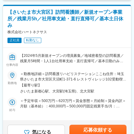
今後のマーケティング戦略課をリードしていただける方を求めて
※当社では、電動車いすのほか、オリジナル福祉用具の企画販売も
当を含めた表記です。
います。
行っています。
【さいたま市大宮区】訪問看護師／新規オープン事業
■弊社について
所／残業月5h／社用車支給・直行直帰可／基本土日休
■中途入社でご活躍されている方：
学研ホールディングス傘下企業としての安定感！
み
中途で入社いただいている方の前職は様々です。それまでの経験
教育・介護福祉に強み。グループホームやM&Aによる成長戦略
を活かし未経験からご活躍いただいている方が多くいます。
株式会社ハートネクサス
で、2030年以降も積極投資を継続！
前職例）
新しい価値創造を目指す企業です。
正社員
転勤なし
・旅行会社窓口業務
・銀行窓口業務
変更の範囲：会社の定める業務
・飲食店での接客業務
【2024年5月新規オープンの増員募集／地域密着型の訪問看護／
残業月5時間・1人1台社用車支給・直行直帰可／基本日勤のみ／
■当社の特徴・魅力 ：
仕事内容
患者様一人ひとりと向き合える環境】
＜きめ細やかなサービス＞
業界でも珍しい、シニアカー、電動車いすを専門的に扱う企業と
＜勤務地詳細＞訪問看護リハビリステーションここね住所：埼玉
■業務概要：
して高い信頼を得ています。
県さいたま市大宮区天沼町1-371-6 レストヴィレッジ102受動喫煙
当社が運営する訪問看護リハビリステーション「ここね」にて、
勤務地
その理由としては以下のような点が挙げられます。
対策：敷地内全面禁煙変更の範囲：無
【最寄り駅】
正看護師として利用者様のご自宅を訪問し、看護業務全般をお任
・レンタル導入時のていないな安全運転指導
さいたま新都心駅、大宮駅(埼玉県)、北大宮駅
せします。新規立ち上げメンバーとして、地域の医療・福祉を支
・不具合発生時の迅速な対応
えるやりがいあるポジションです。患者様とじっくり向き合い、
・専門スタッフによる上質な商品メンテナンス技術
＜予定年収＞500万円～620万円＜賃金形態＞月給制＜賃金内訳＞
その方らしさを大切にしたケアを実現できます。
月額（基本給）：400,000円～500,000円固定残業手当/月：
給与
＜協調性、積極性重視の組織風土＞
52,000円～64,000円（固定残業時間20時間0分/月）超過した時間
■業務詳細：
業績好調のため日々すべき業務は多いですが、スタッフ間の風通
外労働の残業手当は追加支給＜月給＞400,000円～500,000円（一
・利用者様のご自宅訪問による症状観察、バイタルチェック、服
しが良く和気あいあいとした雰囲気の中仕事をしています。協調
律手当を含む）＜昇給有無＞有＜残業手当＞有＜給与補足＞※予定
薬管理
性、積極性を重視しており、「まずはやってみる」「周囲が困っ
年収はあくまでも目安の金額であり、年齢やスキルに応じて上下
応募依頼する
・ターミナルケアや認知症看護、カテーテル・呼吸器の管理
気になる
ていたら自発的にサポートできる」人が評価される組織です。ま
する可能性があります。■昇給あり：業績、貢献度による■賞与あ