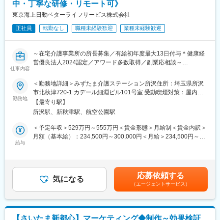
中・丁寧な研修・リモート可》
・ 月次・年次決算業務
・ 予算管理、収支資料作成
東京海上日動ベターライフサービス株式会社
・ 支払業務、入出金管理
正社員
転勤なし
職種未経験歓迎
業種未経験歓迎
・ 固定資産管理
・ 各種契約管理
・ 会計事務所や取引先との調整業務
～在宅介護事業所の所長募集／有給初年度最大13日付与＊健康経
総務・法人運営
営優良法人2024認定／アワード多数取得／副業応相談～
・ 理事会、評議員会など法人会議の運営
仕事内容
・ 法人研修、各種行事の企画・運営
【はじめに】
＜勤務地詳細＞みずたま介護ステーション所沢住所：埼玉県所沢
・ ホームページ、SNS等の広報活動
在宅介護事業所の運営責任者として、事業所全体のマネジメント
市北秋津720-1 カデール細淵ビル101号室 受動喫煙対策：屋内全
・ 車両、備品、文書管理
を担っていただきます。単なる管理ではなく、組織を牽引し、成
勤務地
面禁煙変更の範囲：会社の定める事業所
・ BCP（事業継続計画）・防災対策の推進
【最寄り駅】
果を創出するリーダーシップを求めます。
・ SDGs推進活動
所沢駅、新秋津駅、航空公園駅
在宅介護事業は収益が好調で右肩上がりです。毎年1～2店舗の増
・ 地域連携、ボランティア受入れ対応
設に伴い、今回は増員募集となります。
＜予定年収＞529万円～555万円＜賃金形態＞月給制＜賃金内訳＞
■入社後の流れ：
月額（基本給）：234,500円～300,000円＜月給＞234,500円～
財務・経理の仕事から覚え、キャッチアップいただきます。入社
【業務内容】
給与
300,000円＜昇給有無＞有＜残業手当＞無＜給与補足＞※スキル・
後、3～6カ月はOJTを実施しますのでご安心ください。
■介護事業所運営全般（業績、人材採用・育成、組織運営など）
ご経験に応じて金額を決定いたします。■昇給：年1回■賞与：年2
■組織構成：
■地域の医療福祉関係機関との関係構築・連携強化
回■想定年収には、賞与が含まれています。賃金はあくまでも目安
７名が在籍しています。男性2名、女性5名が活躍中です。
の金額であり、選考を通じて上下する可能性があります。月給(月
※係長など役職者を目指していただき、長く活躍いただくことを期
応募依頼する
【組織構成】
気になる
額)は固定手当を含めた表記です。
待しています。
（エージェントサービス）
各事業所には職員が20～30名くらい在籍しています（ケアマネジ
■当社の魅力
ャー、事務、サービス提供責任者なども含む）。20代～50代まで
【働きやすい就業環境】平均残業は10時間弱で、有給取得率も
幅広い年代の方が活躍中です。
80％以上です。本部職員に関しては有給取得率は100％に近く、
シフト制ではありますが、土日に休みやすく無理なく働ける環境
【さいたま新都心】マーケティング◆制作～効果検証