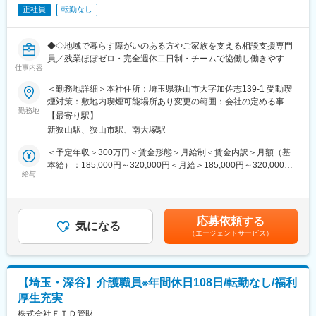
＜入社後の流れ＞
・仕事と子育ての両立のために柔軟な働き方を選択できる『多様
正社員
転勤なし
本社で2～3ヶ月程度の研修を行います。研修期間中は社宅を用意
な働き方実践企業（プラチナ+）』という最高評価を埼玉県から受
いたします。本社研修後、現場にてOJTを行い、独り立ちまで3年
けました。
程の見込みです。
◆◇地域で暮らす障がいのある方やご家族を支える相談支援専門
＜特徴＞新規：既存の割合は2：8程度で機器導入後の既存顧客の
変更の範囲：会社の定める業務
員／残業ほぼゼロ・完全週休二日制・チームで協働し働きやすい
アフターフォローがメインとなります。ノルマや目標数値はござ
仕事内容
環境です◆◇
いません。
＜勤務地詳細＞本社住所：埼玉県狭山市大字加佐志139-1 受動喫
■業務概要
煙対策：敷地内喫煙可能場所あり変更の範囲：会社の定める事業
■提案の流れ：
当社は埼玉県狭山市を拠点に、障がいのある方やそのご家族が地
勤務地
所
（1）目的の確認…何故機器を導入しようと考えているのか目的を
【最寄り駅】
域で安心して生活できるよう、相談支援専門員として計画相談支
お伺いします。話を聞き、過剰設備になると感じたら「導入不要
新狭山駅、狭山市駅、南大塚駅
援や各種サービスの利用支援を行います。
です」とお伝えするケースもあります。大切な資金を投資して設
主任相談支援専門員が在籍し、チーム体制のもとで一人ひとりの
＜予定年収＞300万円＜賃金形態＞月給制＜賃金内訳＞月額（基
備する以上、お客様にとって役に立つ提案であることが大切で
生活をサポートする業務です。
本給）：185,000円～320,000円＜月給＞185,000円～320,000円
す。
※安心してスタートできる充実した研修とフォロー体制を整えてい
給与
＜昇給有無＞有＜残業手当＞有＜給与補足＞※スキルや経験によっ
（2）プランニング…お客様の要望を実現できるよう計画を立てま
ます。
て決定致します。賞与年2回（前年度実績4ヶ月）、昇給年1回（4
す。その際、使用者の使い勝手・導入希望時期・予算を総合的に
月）、経験・資格を考慮のうえ決定。賃金はあくまでも目安の金
検討する必要があります。この中で最も優先順位が高いのが使用
■業務詳細
額であり、選考を通じて上下する可能性があります。月給(月額)は
者の使い勝手です。
応募依頼する
・障がいのある方やご家族への計画相談支援（サービス等利用計
気になる
固定手当を含めた表記です。
（3）納入～アフターサービス…機器の販売は、ゴールではなくお
（エージェントサービス）
画の作成・モニタリング）
客様との長いお付き合いのスタートです。当社では提案した機種
・医療、福祉、学校など関係機関との連携・調整
を自らで納入し、アフターサービスまで手掛ける一気通貫体制を
・面談や自宅訪問、サービス同行
採用しています。
・書類作成や記録業務（マニュアル・テンプレート完備）
【埼玉・深谷】介護職員※年間休日108日/転勤なし/福利
・支援エリアは車で片道15分圏内が中心、公用車を使用
変更の範囲：会社の定める業務
厚生充実
■扱うサービス
株式会社ＦＴＤ管財