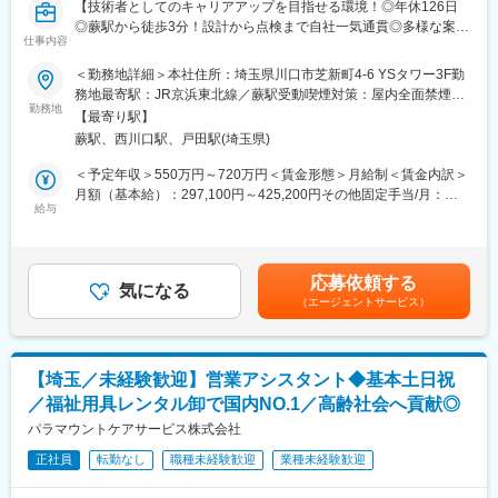
【技術者としてのキャリアアップを目指せる環境！◎年休126日
しめる、アットホームな雰囲気の事業所です。
◎蕨駅から徒歩3分！設計から点検まで自社一気通貫◎多様な案件
仕事内容
に携わり設計に集中できる環境◎】
■スタッフ紹介
＜勤務地詳細＞本社住所：埼玉県川口市芝新町4-6 YSタワー3F勤
福祉事業に関する資格を持つスタッフが多数在籍しており、利用
＼この求人のポイント／
務地最寄駅：JR京浜東北線／蕨駅受動喫煙対策：屋内全面禁煙変
者様が毎日楽しく参加できるよう、さまざまな訓練を行っていま
◎部門が分かれており、設計業務に集中できる環境
勤務地
更の範囲：会社の定める事業所
す。
【最寄り駅】
◎設計から施工管理、検査・点検まで自社一気通貫
訓練を通して自己理解を深めていただき、就職後も長く働き続け
蕨駅、西川口駅、戸田駅(埼玉県)
◎キャリアチェンジの相談も可能
られるよう支援に日々取り組んでいます。
◎創業以来黒字経営で「成長企業×安定企業」
＜予定年収＞550万円～720万円＜賃金形態＞月給制＜賃金内訳＞
分からないことがあれば、先輩スタッフが優しく丁寧に教えます
◎プラントや商業施設、インフラ等の大型案件にも携われる！
月額（基本給）：297,100円～425,200円その他固定手当/月：
ので、どうぞ安心してご参加ください。
給与
13,000円～34,000円＜月給＞310,100円～459,200円＜昇給有無
■業務内容
＞有＜残業手当＞有＜給与補足＞※月給には、通信手当3千円、一
■当社サービス「ディーキャリア」について：
電気設備・システムの技術コンサルティングや設計業務、運用試
律手当1万円～3万1千円（役職により異なる）が含まれます。■昇
ディーキャリアは、大人の発達障がいの方のための「強みを活か
験、検査までをワンストップで提供する当社にて、電気設備設計
給：年1回■賞与：年2回（前年度実績2.6ヶ月分）■決算賞与（業
した」就職支援をおこなっています。発達障害の特性による働き
応募依頼する
職を募集します。
気になる
績による）■モデル年収：6,637,000円/入社1年目・40歳
づらさをフォローする「働き続けるためのプログラム」と自分の
（エージェントサービス）
7,597,300円/入社5年目・47歳賃金はあくまでも目安の金額であ
価値観や適職を見極める「やりがいを見つけるためのカリキュラ
設計・施工管理・点検検査と部門が分かれているため、それぞれ
り、選考を通じて上下する可能性があります。月給(月額)は固定手
ム」で職場定着率92.2％（2021年度実績）を実現。実践に近いオ
の専門性を高めることが可能です。当ポジションでは、プラン
当を含めた表記です。
フィス空間での訓練や、オリジナルのテキストを利用し、個人の
ト・商業施設・公共施設・発電施設など幅広い物件の高圧・特別
強みに合わせた支援ができる点が特徴です。
【埼玉／未経験歓迎】営業アシスタント◆基本土日祝
高圧の電気設備を担当いただき、設計から納品までをお任せしま
／福祉用具レンタル卸で国内NO.1／高齢社会へ貢献◎
す。
パラマウントケアサービス株式会社
（使用ソフト：AutoCAD、RAPID）
正社員
転勤なし
職種未経験歓迎
業種未経験歓迎
■組織構成・社風