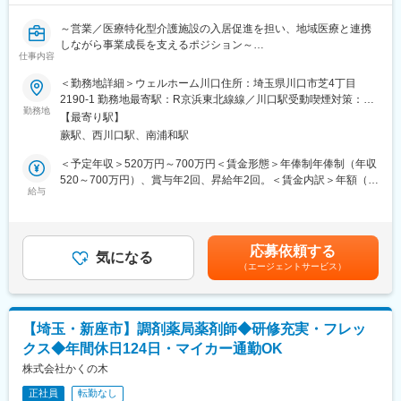
■当社について：
・当社は「自宅や愛着のある場所でいつまでも私らしく過ごした
～営業／医療特化型介護施設の入居促進を担い、地域医療と連携
い！」私たちはそんな想いとともに歩む企業です。
しながら事業成長を支えるポジション～
仕事内容
サービスのプロフェッショナルとして、自立支援介護を進め、そ
れを実現するためのＩＣＴ・デジタル活用も取り組み中。
【概要】
＜勤務地詳細＞ウェルホーム川口住所：埼玉県川口市芝4丁目
・グループ全体で社員数1400名を超える規模ですが、スピーディ
当社が運営する「ウェルホーム」は、末期がんや神経難病など、
2190-1 勤務地最寄駅：R京浜東北線線／川口駅受動喫煙対策：屋
ーに即断即決即行動を重視しています。
医療依存度の高い方が安心して生活できる医療特化型介護施設で
勤務地
内全面禁煙変更の範囲：会社の定める事業所
【最寄り駅】
す。そこでの入居促進・地域連携業務を担当いただきます。「自
蕨駅、西川口駅、南浦和駅
変更の範囲：会社の定める業務
宅では難しいが、病院ではもう看られない」そんな状況にある
方々にとって、医療特化型介護施設は重要な選択肢となります。
＜予定年収＞520万円～700万円＜賃金形態＞年俸制年俸制（年収
520～700万円）、賞与年2回、昇給年2回。＜賃金内訳＞年額（基
【募集背景】
給与
本給）：5,200,000円～7,000,000円固定残業手当/月：63,000円～
当社は現在、全国に施設展開を進めており、今後も継続的な新規
88,000円（固定残業時間30時間0分/月）超過した時間外労働の残
施設開設を予定しています。施設拡大とともに、入居相談・紹介
業手当は追加支給＜月額＞496,333円～671,333円（12分割）（一
件数も増加しており、
律手当を含む）＜昇給有無＞有＜残業手当＞有＜給与補足＞年収
応募依頼する
「地域医療との連携強化」や「安定的な入居促進体制の構築」が
気になる
は基本給と固定時間外手当30時間分を含みます。賞与は年2回、1
（エージェントサービス）
重要なテーマとなっています。
回あたり基本給＋固定時間外手当1ヵ月分（評価によって変動）。
そこで今回、ウェルホームの地域連携体制を強化するため、新た
賃金はあくまでも目安の金額であり、選考を通じて上下する可能
なメンバーを募集することになりました。
性があります。月給(月額)は固定手当を含めた表記です。
本ポジションは単なる営業ではなく、地域医療と施設をつなぎ、
【埼玉・新座市】調剤薬局薬剤師◆研修充実・フレッ
入居を通して施設運営を支える重要な役割です。
クス◆年間休日124日・マイカー通勤OK
【業務詳細】
株式会社かくの木
■地域連携・入居促進
正社員
転勤なし
・病院、居宅介護支援事業所、訪問診療などへの訪問・関係構築