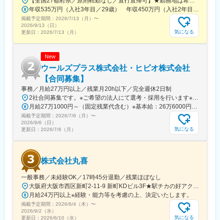
【全国27都府県／原則転勤なし／直行直帰可】★勤務地は希望を考慮★拠点により車通勤OK※充足状況により、ご希望の勤務地での募集が終了している場合があります。※転居を伴う転勤の有無は、半年ごとに希望を伺い、選択いただけます。■東北■・宮城県（仙台市）■関東■・東京都（東京23区など）・神奈川県（横浜市など）・埼玉県（さいたま市など）・千葉県（千葉市など）・茨城県（水戸市）・栃木県（宇都宮市／足利市）・群馬県（前橋市）■東海■・愛知県（名古屋市／豊田市／豊橋市／小牧市）・静岡県（静岡市／浜松市／沼津市／焼津市／富士市）・岐阜県（岐阜市）・三重県（四日市市）■信越・北陸■・長野県（長野市）・山梨県（甲府市）・石川県（金沢市）・富山県（富山市）・福井県（福井市）■関西■・大阪府・兵庫県（神戸市／尼崎市／姫路市）・京都府（京都市）・奈良県（奈良市／天理市）・滋賀県（大津市／彦根市）・和歌山県（和歌山市／田辺市）■中国■・広島県（広島市）・岡山県（岡山市）■四国■・香川県（高松市）■九州■・福岡県（福岡市）
出来ます。
年収535万円（入社3年目／29歳） 年収450万円（入社2年目／26歳）
掲載予定期間：
変更の範囲：会社の定める業務
2026/7/13（月）
〜
2026/9/13（日）
気になる
更新日：
2026/7/13（月）
New
ウールズプラス株式会社・ヒビオ株式会社
【合同募集】
事務／月給27万円以上／残業月20h以下／完全週休2日制
2社合同募集です。※ご希望の法人にて選考・採用を行います※配属先については、入社された法人内でご希望を考慮の上決定します大阪府大阪市北区西天満2-10-2 幸田ビル5階※ウールズプラス株式会社、ヒビオ株式会社ともに上記住所での勤務となります※オフィス内禁煙＜各社共通＞
月給27万1000円～（固定残業代含む）※基本給：26万6000円～※固定残業代は、時間外労働の有無に関わらず月2.45時間分を、一律5000円支給※上記を超える時間外労働分は追加で支給＜各社共通＞
掲載予定期間：
2026/7/6（月）
〜
2026/9/6（日）
気になる
更新日：
2026/7/6（月）
株式会社丸喜
一般事務／未経験OK／17時45分退勤／残業ほぼなし
大阪府大阪市西区新町2-11-9 新町KDビル3F★駅チカの好アクセス！飲食店も豊富な人気エリアです♪★自転車通勤も可能【詳細・交通】■『西大橋駅』より徒歩4分■『西長堀駅』・『四ツ橋駅』より徒歩6分■『阿波座駅』より徒歩9分■『本町駅』・『心斎橋駅』より徒歩11分
月給24万円以上※経験・能力等を考慮の上、決定いたします。
掲載予定期間：
2026/6/4（木）
〜
2026/9/2（水）
気になる
更新日：
2026/6/10（水）