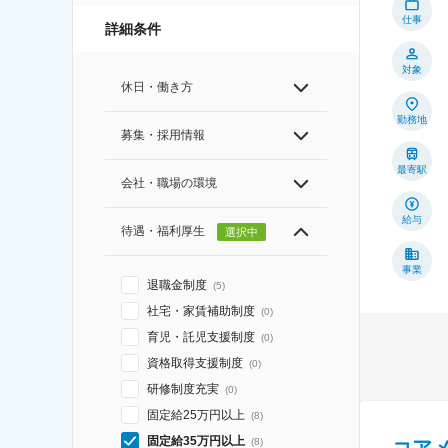
仕事
詳細条件
対象
休日・働き方
勤務地
募集・採用情報
最寄駅
会社・職場の環境
給与
待遇・福利厚生
選択中
事業
退職金制度
(
5
)
社宅・家賃補助制度
(
0
)
育児・託児支援制度
(
0
)
資格取得支援制度
(
0
)
研修制度充実
(
0
)
固定給25万円以上
(
8
)
固定給35万円以上
(
8
)