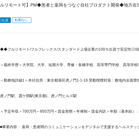
ルリモート可】PM◆患者と薬局をつなぐ自社プロダクト開発◆地方在
転勤なし
正社員
◆◆フルリモート/フルフレックス/スタンダード上場企業の100％出資で安定性◎
＜最終学歴＞大学院、大学、短期大学、専修・各種学校、高等専門学校、高等学校
＜勤務地詳細1＞本社住所：東京都港区虎ノ門1-1-18 受動喫煙対策：敷地内全面禁煙
虎ノ門駅、霞ケ関駅(東京都)、虎ノ門ヒルズ駅
＜予定年収＞700万円～850万円＜賃金形態＞年俸制＜賃金内訳＞年額（基本給）：7,000,
■事業内容： 薬局・患者間のコミュニケーションをデジタルで支援するヘルステック