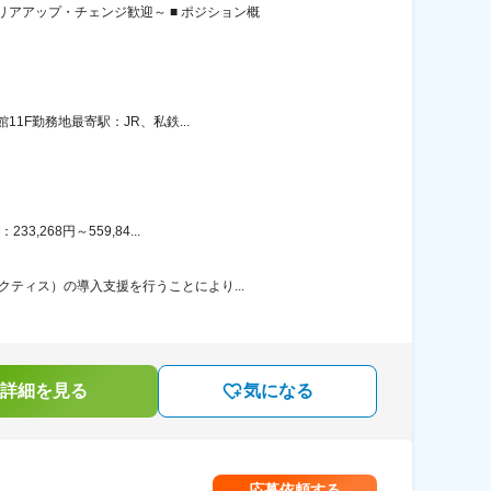
アアップ・チェンジ歓迎～ ■ ポジション概
1F勤務地最寄駅：JR、私鉄...
268円～559,84...
ティス）の導入支援を行うことにより...
詳細を見る
気になる
応募依頼する