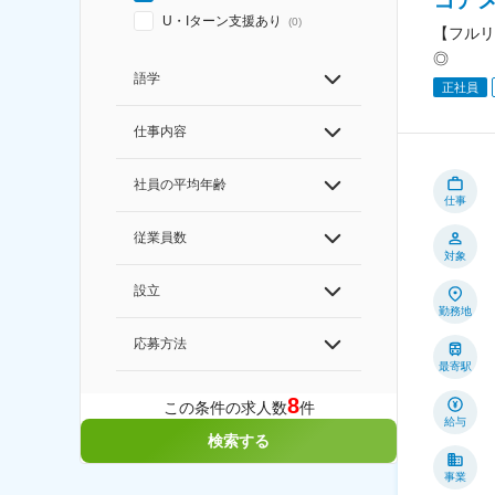
コア
U・Iターン支援あり
(
0
)
【フルリ
◎
語学
正社員
仕事内容
社員の平均年齢
仕事
従業員数
対象
設立
勤務地
応募方法
最寄駅
8
この条件の求人数
件
給与
検索する
事業