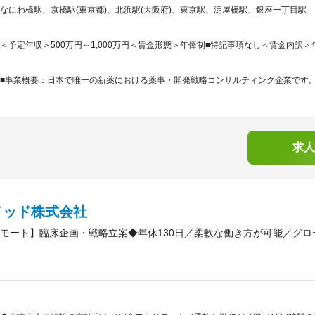
なにわ橋駅、京橋駅(東京都)、北浜駅(大阪府)、東京駅、淀屋橋駅、銀座一丁目駅
＜予定年収＞500万円～1,000万円＜賃金形態＞年俸制■特記事項なし＜賃金内訳＞年額（基
■事業概要：日本で唯一の新薬における薬事・開発戦略コンサルティング企業です。「
求人
メッド株式会社
モート】臨床企画・戦略立案◆年休130日／柔軟な働き方が可能／グロ