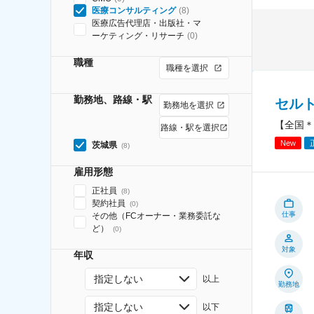
医療コンサルティング
(
8
)
医療広告代理店・出版社・マ
ーケティング・リサーチ
(
0
)
職種
職種を選択
勤務地、路線・駅
セル
勤務地を選択
【全国＊
路線・駅を選択
New
茨城県
(
8
)
雇用形態
正社員
(
8
)
契約社員
(
0
)
仕事
その他（FCオーナー・業務委託な
ど）
(
0
)
対象
年収
指定しない
以上
勤務地
指定しない
以下