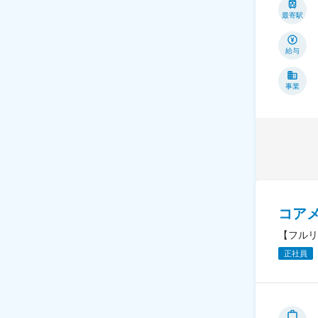
最寄駅
給与
事業
コア
【フルリ
正社員