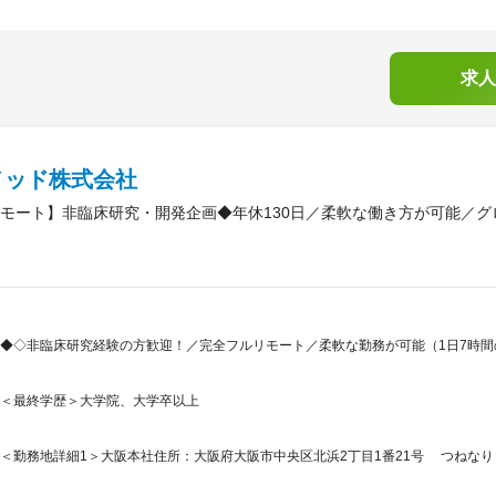
求人
メッド株式会社
モート】非臨床研究・開発企画◆年休130日／柔軟な働き方が可能／グ
◆◇非臨床研究経験の方歓迎！／完全フルリモート／柔軟な勤務が可能（1日7時
＜最終学歴＞大学院、大学卒以上
＜勤務地詳細1＞大阪本社住所：大阪府大阪市中央区北浜2丁目1番21号 つねなりビ