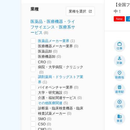
【全国フ
業種
中！
業種を選択
New
医薬品・医療機器・ライ
フサイエンス・医療系サ
ービス
(
8
)
医薬品メーカー業界
(
1
)
医療機器メーカー業界
(
0
)
仕事
医薬品卸
(
0
)
医療機器卸
(
0
)
CRO
(
0
)
対象
病院・大学病院・クリニック
(
0
)
調剤薬局・ドラッグストア業
勤務地
界
(
1
)
バイオベンチャー業界
(
0
)
最寄駅
大学・研究施設
(
0
)
介護・福祉関連サービス
(
0
)
その他医療関連
(
5
)
給与
診断薬・臨床検査機器・臨床
検査試薬メーカー
(
0
)
SMO
(
0
)
事業
CSO
(
0
)
CMO
(
0
)