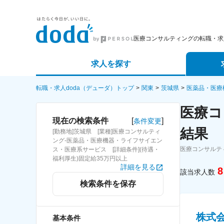
医療コンサルティングの転職・求
求人を探す
詳細条件から探す
エージェ
転職・求人doda（デューダ）トップ
関東
茨城県
医薬品・医療
医療コ
新着求人から探す
スカウト
[
]
現在の検索条件
条件変更
結果
[勤務地]茨城県 [業種]医療コンサルティ
求人特集から探す
パートナ
ング-医薬品・医療機器・ライフサイエン
医療コンサルテ
ス・医療系サービス [詳細条件](待遇・
福利厚生)固定給35万円以上
詳細を見る
8
該当求人数
検索条件を保存
株式
基本条件