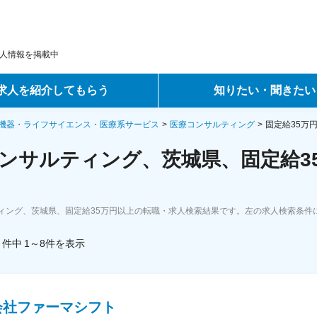
人情報を掲載中
求人を紹介してもらう
知りたい・聞きたい
ントサービス
転職ノウハウ
機器・ライフサイエンス・医療系サービス
医療コンサルティング
固定給35万
ンサルティング、茨城県、固定給3
サービス
データで見る転職
ーエージェントサービス
コラム・インタビュー
ィング、茨城県、固定給35万円以上の転職・求人検索結果です。左の求人検索条件
転職Q&A
件中
1～8
件
を表示
会社ファーマシフト