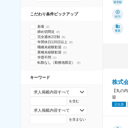
最寄駅
こだわり条件ピックアップ
給与
新着
(
2
)
事業
締め切間近
(
0
)
完全週休2日制
(
8
)
年間休日120日以上
(
8
)
職種未経験歓迎
(
1
)
業種未経験歓迎
(
0
)
学歴不問
(
1
)
転勤なし（勤務地限定）
(
5
)
キーワード
株式
【丸の内
求人掲載内容すべて
迎
を含む
正社員
求人掲載内容すべて
を含まない