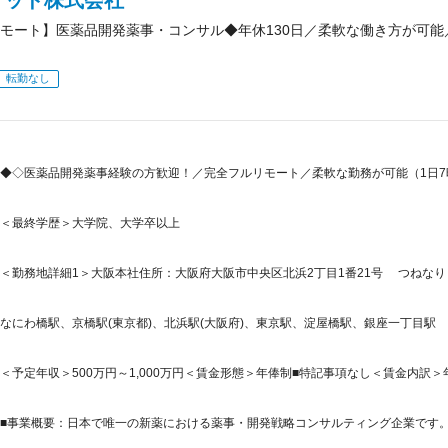
メッド株式会社
モート】医薬品開発薬事・コンサル◆年休130日／柔軟な働き方が可
転勤なし
◆◇医薬品開発薬事経験の方歓迎！／完全フルリモート／柔軟な勤務が可能（1日
＜最終学歴＞大学院、大学卒以上
＜勤務地詳細1＞大阪本社住所：大阪府大阪市中央区北浜2丁目1番21号 つねなりビ
なにわ橋駅、京橋駅(東京都)、北浜駅(大阪府)、東京駅、淀屋橋駅、銀座一丁目駅
＜予定年収＞500万円～1,000万円＜賃金形態＞年俸制■特記事項なし＜賃金内訳＞年額（基
■事業概要：日本で唯一の新薬における薬事・開発戦略コンサルティング企業です。「