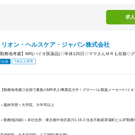
求人
トリオン・ヘルスケア・ジャパン株式会社
勤務地考慮】MR(バイオ医薬品)◇年休125日◇ママさんＭＲも在籍◇
5名以上採用
正社員
【勤務地考慮◎全国で募集のMR求人/事業拡大中！グローバル製薬メーカー/バイオ
＜最終学歴＞大学院、大学卒以上
＜勤務地詳細1＞本社住所：東京都中央区新川1-16-3 住友不動産茅場町ビル3F勤務
茅場町駅、水天宮前駅、八丁堀駅(東京都)