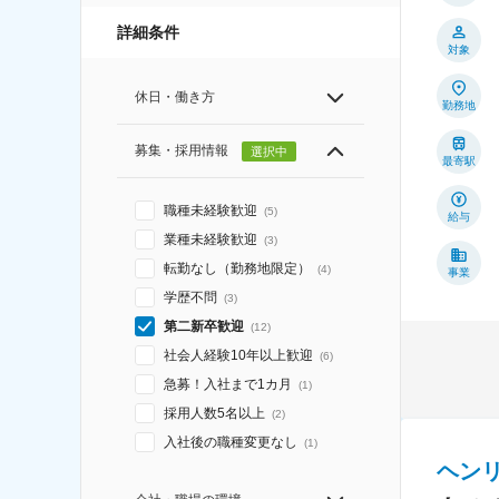
詳細条件
対象
休日・働き方
勤務地
募集・採用情報
選択中
最寄駅
職種未経験歓迎
(
5
)
給与
業種未経験歓迎
(
3
)
転勤なし（勤務地限定）
(
4
)
事業
学歴不問
(
3
)
第二新卒歓迎
(
12
)
社会人経験10年以上歓迎
(
6
)
急募！入社まで1カ月
(
1
)
採用人数5名以上
(
2
)
入社後の職種変更なし
(
1
)
ヘン