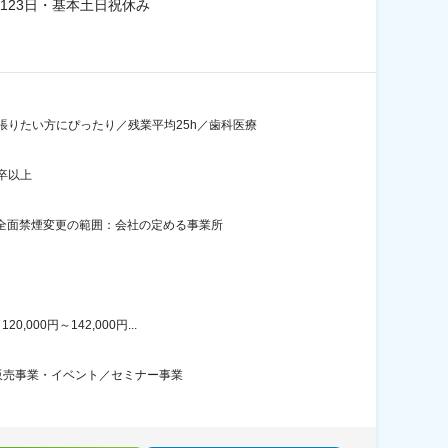
123日・基本土日祝休み
りたい方にぴったり／残業平均25h／歯科医療
卒以上
内全面禁煙変更の範囲：会社の定める事業所
00円～142,000円...
販売事業・イベント／セミナー事業