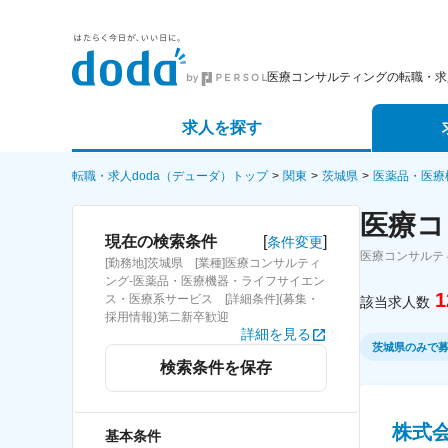
医療コンサルティングの転職・求
求人を探す
詳細条件から探す
エージェ
転職・求人doda（デューダ）トップ
関東
茨城県
医薬品・医療
医療コ
新着求人から探す
スカウト
[
]
現在の検索条件
条件変更
医療コンサルテ
[勤務地]茨城県 [業種]医療コンサルティ
求人特集から探す
パートナ
ング-医薬品・医療機器・ライフサイエン
1
ス・医療系サービス [詳細条件](募集・
該当求人数
採用情報)第二新卒歓迎
詳細を見る
茨城県のみで
検索条件を保存
株式
基本条件