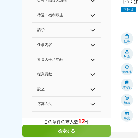
会社・職場の環境
【つくば
正社員
待遇・福利厚生
語学
仕事
仕事内容
対象
社員の平均年齢
勤務地
従業員数
最寄駅
設立
給与
応募方法
事業
12
この条件の求人数
件
検索する