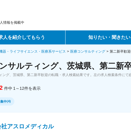
人情報を掲載中
求人を紹介してもらう
知りたい・聞きたい
ントサービス
転職ノウハウ
機器・ライフサイエンス・医療系サービス
医療コンサルティング
第二新卒歓迎
ンサルティング、茨城県、第二新卒
サービス
データで見る転職
ィング、茨城県、第二新卒歓迎の転職・求人検索結果です。左の求人検索条件にて
ーエージェントサービス
コラム・インタビュー
2
件中
1～12
件
を表示
転職Q&A
(
4
)
募集中
会社アスロメディカル