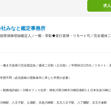
求人
会社みなと鑑定事務所
損害保険登録鑑定人／一般・常駐◆直行直帰・リモート可／完全週休二
～働き方改善◎完全固定給／週休二日制（土日祝）／年間休日125日／リモート・直
学歴不問（必須資格の受験条件に準じた学歴が必要）
＜勤務地詳細1＞川崎オフィス住所：神奈川県川崎市川崎区南町1-1 日本生命川崎ビル
川崎駅、八王子駅、土浦駅、京急川崎駅、京王八王子駅、八丁畷駅、京王片倉駅