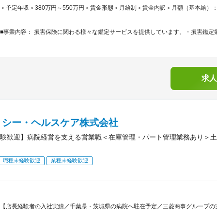
＜予定年収＞380万円～550万円＜賃金形態＞月給制＜賃金内訳＞月額（基本給）：210,0
■事業内容： 損害保険に関わる様々な鑑定サービスを提供しています。・損害鑑定業
求人
・シー・ヘルスケア株式会社
験歓迎】病院経営を支える営業職＜在庫管理・パート管理業務あり＞土
職種未経験歓迎
業種未経験歓迎
【店長経験者の入社実績／千葉県・茨城県の病院へ駐在予定／三菱商事グループの