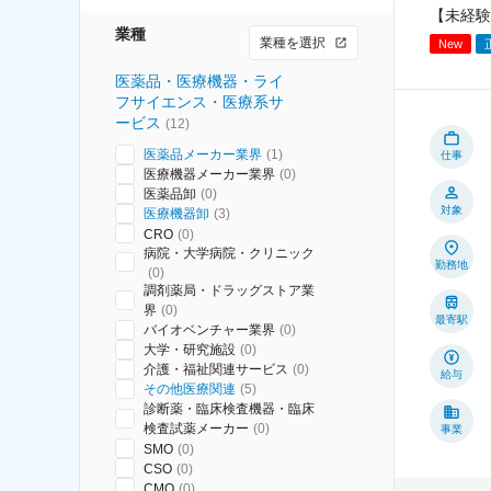
【未経験
業種
業種を選択
New
医薬品・医療機器・ライ
フサイエンス・医療系サ
ービス
(
12
)
医薬品メーカー業界
(
1
)
仕事
医療機器メーカー業界
(
0
)
医薬品卸
(
0
)
対象
医療機器卸
(
3
)
CRO
(
0
)
病院・大学病院・クリニック
勤務地
(
0
)
調剤薬局・ドラッグストア業
界
(
0
)
最寄駅
バイオベンチャー業界
(
0
)
大学・研究施設
(
0
)
介護・福祉関連サービス
(
0
)
給与
その他医療関連
(
5
)
診断薬・臨床検査機器・臨床
検査試薬メーカー
(
0
)
事業
SMO
(
0
)
CSO
(
0
)
CMO
(
0
)