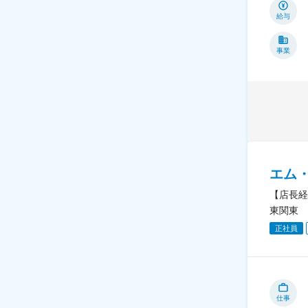
給与
事業
エム
【店長経
東関東
正社員
仕事