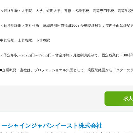
＜最終学歴＞大学院、大学、短期大学、専修・各種学校、高等専門学校、高等学校
＜勤務地詳細＞本社住所：茨城県那珂市福田1608 受動喫煙対策：屋内全面禁煙変
中菅谷駅、上菅谷駅、下菅谷駅
＜予定年収＞262万円～396万円＜賃金形態＞月給制月給制で、固定残業代（30時間
■企業概要：当社は、プロフェッショナル集団として、病医院経営からドクターのライ
求人
リーシャインジャパンイースト株式会社