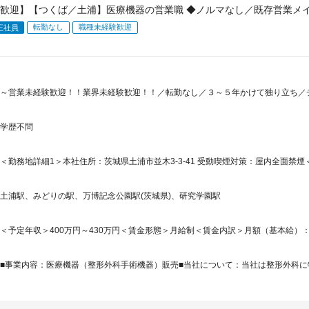
歓迎】【つくば／土浦】医療機器の営業職 ◆ノルマなし／既存営業メ
転勤なし
職種未経験歓迎
正社員
～営業未経験歓迎！！業界未経験歓迎！！／転勤なし／３～５年かけて独り立ち／
学歴不問
＜勤務地詳細1＞本社住所：茨城県土浦市並木3-3-41 受動喫煙対策：屋内全面禁煙＜
土浦駅、みどりの駅、万博記念公園駅(茨城県)、研究学園駅
＜予定年収＞400万円～430万円＜賃金形態＞月給制＜賃金内訳＞月額（基本給）：240,0
■事業内容：医療機器（整形外科手術機器）販売■当社について：当社は整形外科に特