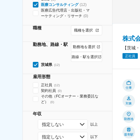
医療コンサルティング
(
12
)
医療広告代理店・出版社・マ
ーケティング・リサーチ
(
0
)
職種
職種を選択
株式
勤務地、路線・駅
勤務地を選択
【茨城・
正社員
路線・駅を選択
茨城県
(
12
)
雇用形態
正社員
(
12
)
仕事
契約社員
(
0
)
その他（FCオーナー・業務委託な
ど）
(
0
)
対象
年収
勤務地
指定しない
以上
最寄駅
指定しない
以下