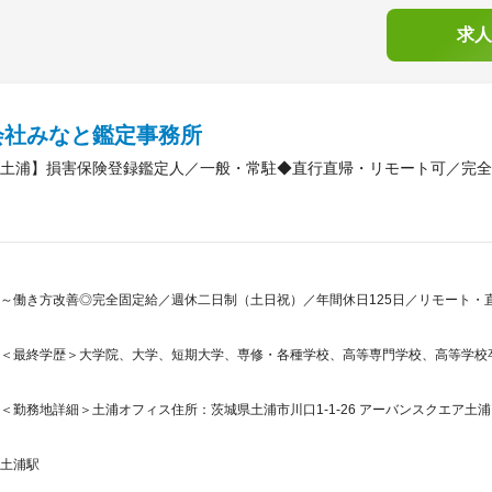
求人
会社みなと鑑定事務所
土浦】損害保険登録鑑定人／一般・常駐◆直行直帰・リモート可／完全
～働き方改善◎完全固定給／週休二日制（土日祝）／年間休日125日／リモート・直
＜最終学歴＞大学院、大学、短期大学、専修・各種学校、高等専門学校、高等学校
＜勤務地詳細＞土浦オフィス住所：茨城県土浦市川口1-1-26 アーバンスクエア土浦ビル
土浦駅