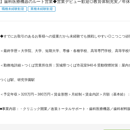
】歯科医療機器のルート営業◆営業デビュー歓迎◎教育体制充実／年休
職種未経験歓迎
業種未経験歓迎
◆すでにお取引のあるお客様への提案だから未経験でも挑戦しやすい◎こつこつ頑張
＜最終学歴＞大学院、大学、短期大学、専修・各種学校、高等専門学校、高等学校
＜勤務地詳細＞つくば営業所住所：茨城県つくば市花室940-6 受動喫煙対策：屋
つくば駅、研究学園駅
＜予定年収＞320万円～380万円＜賃金形態＞月給制＜賃金内訳＞月額（基本給）：120,0
■事業内容：・クリニック開業／改装トータルサポート・歯科医療機器／歯科材料