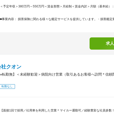
＜予定年収＞380万円～550万円＜賃金形態＞月給制＜賃金内訳＞月額（基本給）：210,0
■事業内容： 損害保険に関わる様々な鑑定サービスを提供しています。・損害鑑定業
求人
会社クオン
※転勤無】＜未経験歓迎＞病院向け営業（取引あるお客様へ訪問＊信頼
転勤なし
【面接1回で採用／社用車を利用した営業＊マイカー通勤可／経験豊富な社員多数