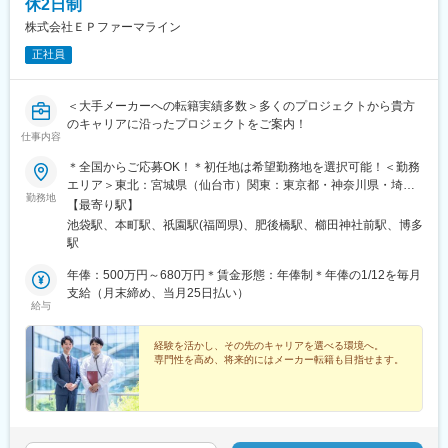
休2日制
株式会社ＥＰファーマライン
正社員
＜大手メーカーへの転籍実績多数＞多くのプロジェクトから貴方
のキャリアに沿ったプロジェクトをご案内！
仕事内容
＊全国からご応募OK！＊初任地は希望勤務地を選択可能！＜勤務
エリア＞東北：宮城県（仙台市）関東：東京都・神奈川県・埼玉
勤務地
県・千葉県・栃木県・群馬県東海：愛知県・静岡県・岐阜県信
【最寄り駅】
越：長野県（松本市）北陸：石川県（金沢市）関西：大阪府・兵
池袋駅、本町駅、祇園駅(福岡県)、肥後橋駅、櫛田神社前駅、博多
庫県中国：広島県四国：香川県（高松市）・愛媛県（松山市）九
駅
州：福岡県・佐賀県・長崎県・熊本県・大分県・宮崎県・鹿児島
県【東京本社】東京都豊島区西池袋3-27-12 池袋ウェストパーク
年俸：500万円～680万円＊賃金形態：年俸制＊年俸の1/12を毎月
ビル＊各線「池袋駅」西口より徒歩5分【大阪オフィス】大阪府大
支給（月末締め、当月25日払い）
給与
阪市西区靭本町1-11-7 信濃橋三井ビルディング2F＊Osaka Metro
各線「本町駅」より徒歩1分【福岡オフィス】福岡県福岡市博多区
博多駅前2-19-24 大博センタービル6F＊JR・福岡市地下鉄各線
経験を活かし、その先のキャリアを選べる環境へ。
専門性を高め、将来的にはメーカー転籍も目指せます。
「博多駅」より徒歩5分