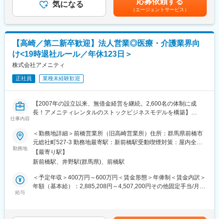
応募依頼する
・既成品やオーダーメイド義肢装具の研究・開発や新製品開発
気になる
（エージェントサービス）
・3DプリンターやCADCAM、ORTENMAKEを活用したデジタル
モデリング、設計、製造
・別工場でのマシニングセンタ・NC旋盤を用いた高度なものづく
り
【高崎／第二新卒歓迎】法人営業◎医療・介護業界向
・AIを活用したシステム開発や業務効率化のための新技術導入
け<19時退社ルール／年休123日＞
■扱うサービス
義肢・装具の製造販売、最新デジタル設備によるオーダーメイド
株式会社アメニティ
開発、既製品の改良
正社員
業種未経験歓迎
■組織構成
現場スタッフ、設計・開発担当、サポート担当が連携して業務を
進めています
【2007年の設立以来、無借金経営を継続。2,600名の体制に成
■業務の魅力
長！アメニティレンタルのストックビジネスモデルを構築】
最新設備と技術を用いたモノづくりに携われるほか、次世代の開
仕事内容
事業のさらなる拡大を見据え、各営業所における営業体制の強化
発やシステム構築にも挑戦できる環境です。新しいアイデアを積
を図るため、このたび新たな仲間をお迎えすることとなりまし
＜勤務地詳細＞前橋営業所（旧高崎営業所）住所：群馬県前橋市
極的に形にできる風土があります。
た。
元総社町527-3 勤務地最寄駅：新前橋駅受動喫煙対策：屋内全面
■教育体制
勤務地
禁煙変更の範囲：会社の定める事業所
OJTを中心に先輩スタッフが丁寧に指導しますので、安心して業
【最寄り駅】
■業務詳細：
務に取り組めます。
新前橋駅、井野駅(群馬県)、前橋駅
病院や介護施設に向けて、入院・入所時に必要な衣類やタオル、
■就業環境
日用品などをレンタルできる「アメニティサポートシステム」を
＜予定年収＞400万円～600万円＜賃金形態＞年俸制＜賃金内訳＞
完全週休2日制（土日祝休み）、年間休日129日、直行直帰や柔軟
提案する営業です。ニーズに応じて、人材派遣・紹介サービスや
年額（基本給）：2,885,208円～4,507,200円その他固定手当/月：
な働き方が可能です。
院内売店の運営代行サービスも提案していきます。
給与
30,000円固定残業手当/月：62,900円～94,400円（固定残業時間
■想定されるキャリアパス
30時間0分/月）超過した時間外労働の残業手当は追加支給＜月額
現場での経験を積み、開発リーダーやマネジメントなど多様なキ
主な営業活動は新規提案営業と既存フォローの両輪です。 社会貢
＞333,334円～500,000円（12分割）（一律手当を含む）＜昇給有
ャリアへ進めます。
献性も高く、今後の高齢化社会において成長が見込める成長産業