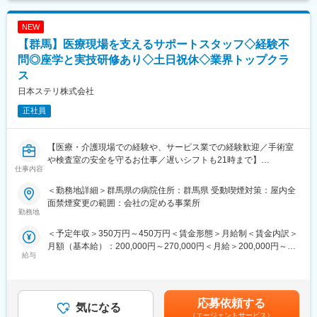
とができない為、「回収→洗浄→滅菌→配給」といった一連の業
務を行って頂き、安全で確実な滅菌器材の提供を行っています。
NEW
＜手術室サポート業務とは＞
【群馬】医療現場を支えるサポートスタッフ◇経験不
医療従事者の方々が次の手術に専念できるように手術室内の清掃
問◎座学と実技研修あり◇土日祝休◇業界トップクラ
や物品補充、ガウン介助といった業務を幅広く行い手術室運営を
ス
サポートしています。
日本ステリ株式会社
【配属先について】
正社員
下記エリア内の契約病院に配属となります。現在のお住まいから
通勤可能な施設を優先的に配慮します。通勤時間の目安は 1時間
40分以内 です。
【医療・介護現場での経験や、サービス業での経験歓迎／手術室
■関東：東京都・神奈川県・埼玉県・千葉県・茨城県・栃木県・群
や検査室の安全を守るお仕事／遅いシフトも21時まで】
馬県
仕事内容
【業務概要】
＜勤務地詳細＞群馬県の病院住所：群馬県 受動喫煙対策：屋内全
【キャリアパス】
医療器材の滅菌サービスをはじめ、医療機関に向けた総合的な医
面禁煙変更の範囲：会社の定める事業所
経験を積んだ後は、リーダー業務や施設責任者としてご活躍いた
療関連サービスを提供しています。今回は、病院内で実際に医療
勤務地
だき、将来的には複数の施設をまとめるようなエリアマネージャ
関連サービス業務を担っていただく方です。未経験からスタート
ーや、院内業務のスペシャリストとしてキャリアを築くことが可
＜予定年収＞350万円～450万円＜賃金形態＞月給制＜賃金内訳＞
できる研修制度を整えており、医療現場を支えるやりがいのある
能です。
月額（基本給）：200,000円～270,000円＜月給＞200,000円～
仕事です。
給与
加えて、人材教育や品質管理といった後方支援の仕事へのキャリ
270,000円＜昇給有無＞有＜残業手当＞有＜給与補足＞※年収はご
アチェンジといった多様なキャリア選択肢がございます。
経験やスキルを考慮して決定されます。■昇給：有■賞与：年2回
【業務詳細】
賃金はあくまでも目安の金額であり、選考を通じて上下する可能
■滅菌業務
【同社の魅力ポイント】
性があります。月給(月額)は固定手当を含めた表記です。
■手術室サポート業務
応募依頼する
気になる
■国内唯一の滅菌装置の専門メーカーとして長年の実績があり、大
■内視鏡室支援業務
（エージェントサービス）