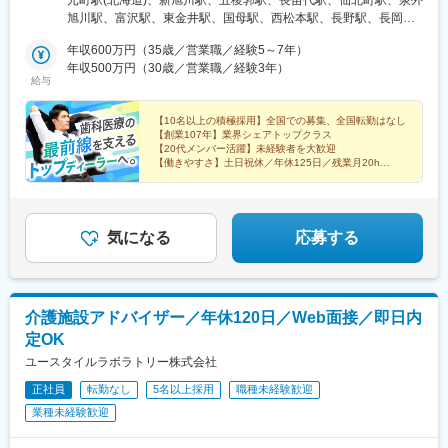
元町駅(北海道)、新旭川駅、五稜郭駅、長苗代駅、仙北町駅、泉外
■入社後のサポート体制：
甲府支店■松本支店■長野店■長岡店＜首都圏エリア＞■東京支店■
旭川駅、富沢駅、東金井駅、国母駅、西松本駅、長野駅、長岡
・2～3年程度をめどに、商材知識を身につけていただきます。
本郷支店■池袋支店■東京北支店■千葉支店■柏営業所■埼玉支店■埼
駅、芝浦ふ頭駅、本郷三丁目駅、池袋駅、六町駅、天台駅、柏の
・まずは現場に慣れていただき、その後、価格交渉や医療従事者
玉鴻巣店■厚木支店■横浜支店■高崎営業所■情報機器開発営業部
年収600万円（35歳／営業職／経験5～7年）
葉キャンパス駅、北与野駅、鴻巣駅、本厚木駅、伊勢佐木長者町
へのコスト削減提案などに挑戦いただきます。
（八王子支店内）＜東海エリア＞■岡崎支店■浜松支店■岐阜支店■
年収500万円（30歳／営業職／経験3年）
駅、高崎駅、京王八王子駅、美合駅、助信駅、西岐阜駅、久居
・基本的にOJTにて現場を学んでいただきます。先輩社員が丁寧
給与
津支店■四日市店■沼津支店＜近畿エリア＞■大阪支店■堺支店■姫
駅、中川原駅、沼津駅、ドーム前駅、鳳駅、手柄駅、荒田八幡
にサポートしていくので、初めての方も安心です。
路店＜九州エリア＞■鹿児島支店■熊本店■沖縄店【本社】〒440-
駅、神水交差点駅、美栄橋駅、日の出駅(東京都)、湯島駅、石川町
・基本的に、病院へ常駐するスタイルでの勤務となりますが、同
8518 愛知県豊橋市八町通5-7☆豊橋駅より豊橋鉄道市内線乗車
【10名以上の積極採用】全国での募集、全国転勤はなし
駅、八王子駅、ドーム前千代崎駅、騎射場駅、健軍校前駅、御茶
じ部署のスタッフが常に気にかけてくれるため、不安はすぐに解
【創業107年】業界シェアトップクラス
『豊橋公園前下車』徒歩5分※敷地内喫煙可能場所あり
ノ水駅、関内駅、九条駅(大阪府)、二中通駅、八丁馬場駅
消される環境です。
【20代メンバー活躍】未経験者を大歓迎
【働きやすさ】土日祝休／年休125日／残業月20h
※埼玉・群馬・栃木エリア担当
【福利厚生】家族・住宅手当／賞与4カ月／報奨金（イ
ンセンティブ）
■やりがい：
・医療機関の課題やお困りごとの解決により、医療従事者が患者
気になる
応募する
様に向き合う時間が増え、患者様への貢献につながります。
・医療の最前線で働く方からの信頼と期待に応え、感謝される瞬
間は、日本の医療を支える存在であることを実感します。
変更の範囲：会社の定める業務
介護施設アドバイザー／年休120日／Web面接／即日内
定OK
ユースタイルラボラトリー株式会社
正社員
転勤なし
5名以上採用
職種未経験歓迎
業種未経験歓迎