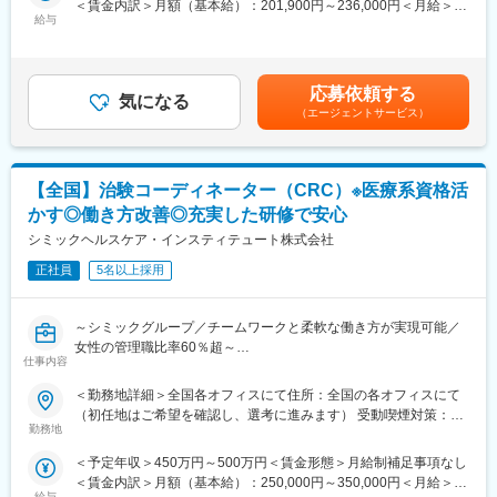
＜賃金内訳＞月額（基本給）：201,900円～236,000円＜月給＞
■日時：月・木／13:30～15:00
給与
201,900円～236,000円＜昇給有無＞有＜残業手当＞有＜給与補足
＞※記載の年収は初年度のものです。2年目昇給あり。※記載の年
【企業・求人内容】
収は夜勤手当：1回5,000円の月6回分を含んだ金額となります。■
■業務の概要：同ポジションは、総合職社員として様々な部門のス
小規模多機能型居宅介護での勤務のみ、別途で送迎手当：10,000/
ペシャリストとして活躍する、幹部候補人材となることが期待さ
応募依頼する
気になる
月を支給賃金はあくまでも目安の金額であり、選考を通じて上下
れます。入社後1年間は、同社の介護施設において、お客様の日常
（エージェントサービス）
する可能性があります。月給(月額)は固定手当を含めた表記です。
生活中のサポート全般を担当いただきます。※雇用形態：無期正社
員
■業務の詳細：実務業務と並行して実務者研修資格の取得のための
【全国】治験コーディネーター（CRC）※医療系資格活
学校に通います。年に４回程度、本社の社員と面談をする中でご
自身の2年目以降のキャリアアプランを立て、ご希望も踏まえなが
かす◎働き方改善◎充実した研修で安心
ら、2年目以降の職種（施設 or 本社）が決定します。本社勤務に
シミックヘルスケア・インスティテュート株式会社
なりますと、経理、総務、人事など事務系の仕事が中心になりま
す。また、一度本社帰任した後でも、希望すれば現場復帰も可能
正社員
5名以上採用
です。
■就業環境：残業はほぼなし、休みもしっかり取得できるため非常
～シミックグループ／チームワークと柔軟な働き方が実現可能／
に働きやすい環境が整っております。定着率も高く実際にここ3年
女性の管理職比率60％超～
間で入社した新卒の離職率は6％と非常に低い数値です。また配属
仕事内容
■職務内容：超高齢化社会に突入し、様々な疾病に対して患者さん
先は現在のご住所から考慮し決定いたします。
や私たちのQOLを向上させるべく、新しい治療法を開発する必要
■研修制度：入社後1週間、本社で研修を行います。その後の配属
＜勤務地詳細＞全国各オフィスにて住所：全国の各オフィスにて
があります。今回はそのための治験を実施する際の患者さんおよ
先においても、国家資格をもった先輩社員によるマンツーマンの
（初任地はご希望を確認し、選考に進みます） 受動喫煙対策：そ
び医療機関のサポートを担う治験コーディネーター（通称CRC）
OJTを行いながら実務を覚えて頂きます。技術はすぐに身に付き
勤務地
の他（主要事業所は屋内全面禁煙）変更の範囲：会社の定める事
を募集しています。
ます。さらにレベルアップしたい方には外部の研修にも100％会
業所
＜予定年収＞450万円～500万円＜賃金形態＞月給制補足事項なし
・治験被験者である患者さんへの内容説明補助、ケア／相談
社が費用負担します。3ヶ月に1度はフォローアップ研修という形
＜賃金内訳＞月額（基本給）：250,000円～350,000円＜月給＞
・治験担当医師の補助
で本社研修を実施し、資格取得についても全面バックアップ。未
給与