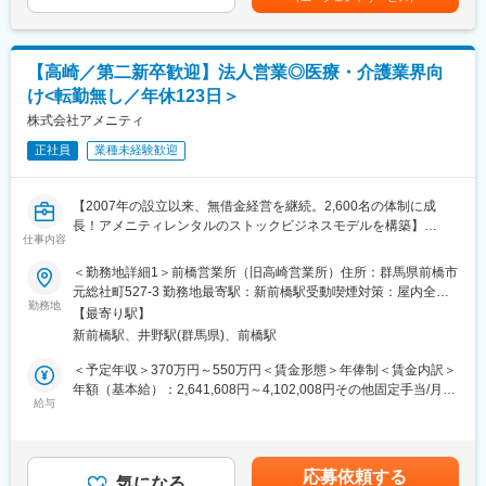
型の高圧蒸気滅菌装置では国内シェア約30％を誇ります。
■高度な製造技術をベースに最新の技術を取り入れた装置を次々に
【滅菌業務とは】
開発、提供しています。営業から製品企画、開発製造、そしてサ
手術や診療で使用された医療器材は、そのままでは再利用できま
ポートまで社内一貫体制を整えており、国公立病院、大学病院、
【高崎／第二新卒歓迎】法人営業◎医療・介護業界向
せん。次の患者様に安全に使用するために、器材を「回収 → 洗浄
医療研究機関及び医療機器・大手製薬メーカーの顧客の要望に応
→ 滅菌 → 配給」という工程で処理します。この業務は、患者様
け<転勤無し／年休123日＞
えています。
の安全を守るために欠かせない重要な役割です。電子マニュアル
株式会社アメニティ
を確認しながら作業を行うため、未経験の方でも研修でしっかり
変更の範囲：会社の定める業務
習得できます。
正社員
業種未経験歓迎
【手術室サポートとは】
【2007年の設立以来、無借金経営を継続。2,600名の体制に成
手術室では、医師や看護師が次の手術に集中できるよう、環境を
長！アメニティレンタルのストックビジネスモデルを構築】
整えることが必要です。具体的には、手術室内の清掃、医療物品
仕事内容
事業のさらなる拡大を見据え、各営業所における営業体制の強化
の補充、手術時に着用するガウンの着脱補助（ガウン介助）など
を図るため、このたび新たな仲間をお迎えすることとなりまし
を行います。医療チームの一員として、円滑な手術室運営を支え
＜勤務地詳細1＞前橋営業所（旧高崎営業所）住所：群馬県前橋市
た。
るやりがいのある仕事です。
元総社町527-3 勤務地最寄駅：新前橋駅受動喫煙対策：屋内全面
勤務地
禁煙＜勤務地詳細2＞前橋営業所（旧高崎営業所）住所：群馬県前
【最寄り駅】
■業務詳細：
【内視鏡室支援とは】
橋市元総社町527-3 勤務地最寄駅：新前橋駅受動喫煙対策：屋内
新前橋駅、井野駅(群馬県)、前橋駅
病院や介護施設に向けて、入院・入所時に必要な衣類やタオル、
内視鏡検査で使用する器材の準備や片付け、洗浄・滅菌などを担
全面禁煙変更の範囲：本文参照
日用品などをレンタルできる「アメニティサポートシステム」を
当します。患者様が安心して検査を受けられるよう、スムーズな
＜予定年収＞370万円～550万円＜賃金形態＞年俸制＜賃金内訳＞
提案する営業です。ニーズに応じて、人材派遣・紹介サービスや
検査環境を整える役割です。
年額（基本給）：2,641,608円～4,102,008円その他固定手当/月：
院内売店の運営代行サービスも提案していきます。
給与
30,000円固定残業手当/月：58,200円～86,500円（固定残業時間
【サポート体制】
30時間0分/月）超過した時間外労働の残業手当は追加支給＜月額
主な営業活動は新規提案営業と既存フォローの両輪です。 社会貢
■充実した研修制度：入社後は座学と実技研修で基礎から学べま
＞308,334円～458,334円（12分割）（一律手当を含む）＜昇給有
献性も高く、今後の高齢化社会において成長が見込める成長産業
す。
無＞有＜残業手当＞有＜給与補足＞※経験・能力・前職の給与など
応募依頼する
です。 また、病院や介護施設の業務軽減に貢献する事で、患者
■チームでのサポート：現場では先輩スタッフが丁寧に指導しま
気になる