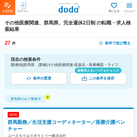
会員登録
ログイン
気になる
メニュー
その他医療関連、群馬県、完全週休2日制
の転職・求人検
索結果
27
条件で並び替え
件
現在の検索条件
[勤務地]群馬県 [業種]その他医療関連-医薬品・医療機器・ライフサイエンス・医療系サービス [こだわり条件ピックアップ]完全週休2日制 [詳細条件](休日・働き方)完全週休2日制
新着求人をいつでもチェック
条件の変更
この条件を保存
群馬県
のみで募集中
NEW
群馬勤務／生活支援コーディネーター／医療介護ベン
チャー
ユースタイルラボラトリー株式会社