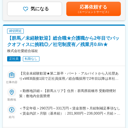
献性も高く、今後の高齢化社会において成長が見込める成長産業
補足＞※経験・スキルを考慮の上、決定いたします。■昇給：年2
応募依頼する
です。 また、病院や介護施設の業務軽減に貢献する事で、患者
気になる
回（4月、10月）賃金はあくまでも目安の金額であり、選考を通
（エージェントサービス）
様、利用者様へのサービス向上に直結する為、大変やりがいのあ
じて上下する可能性があります。月給(月額)は固定手当を含めた表
るお仕事です。
記です。
■キャリアアップについて：
締切間近
本人の頑張りを昇給、昇格にて評価される制度が御座います。ま
【群馬／未経験歓迎】総合職★介護職から2年目でバッ
た、事業拡大に伴い、新規の営業所も出店しており、営業所長や
エリアを管理する責任者などのポストがある為、早期のキャリア
クオフィスに挑戦◎／社宅制度有／残業月0.6h★
アップが見込めます。 ※実際に入社4年前後で所長になった中途入
株式会社愛総合福祉
社の方もいらっしゃいます。
正社員
転勤なし
■会社情報：
当社は入院中に必要となるアメニティ(パジャマ・タオル・日用
【完全未経験歓迎★第二新卒・パート・アルバイトから入社歴あ
品）をレンタルするアメニティサポートシステムを提供している
り※WEB面接1回で正社員採用／総合職採用で2年目以降は本社管
会社です。
仕事内容
理部門へのキャリアップも可（将来の幹部候補）／充実した研修
レンタルだけでなく、病院・介護施設内での申込の受付業務から
で未経験の方でも安心／ジョブローテーション制度で多様なキャ
ご利用者への提供・回収・請求まで全て弊社で受け持っておりま
＜勤務地詳細＞【群馬エリア】住所：群馬県前橋市 受動喫煙対
リアを描ける】
す。そのため医療・介護施設の業務負担の軽減もでき多くのメリ
策：敷地内全面禁煙
勤務地
ットがあります。拠点は北海道から九州まで展開し、毎年増収・
★求人の魅力★
増益と確実に業績伸長しています。
＜予定年収＞290万円～331万円＜賃金形態＞月給制補足事項なし
■WEB面接1回でパート・アルバイトからでも総合職（正社員）に
＜賃金内訳＞月額（基本給）：201,900円～236,000円＜月給＞
なれる求人！
変更の範囲：会社の定める業務
給与
201,900円～236,000円＜昇給有無＞有＜残業手当＞有＜給与補足
■介護スタッフや経理、総務、人事など自分の希望に合わせてキャ
＞※記載の年収は初年度のものです。2年目昇給あり。※記載の年
リアを選択できる求人！