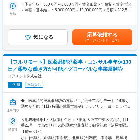
新薬承認に関わる品質・製造・試験に関する戦略立案から資料作
＜予定年収＞500万円～1,000万円＜賃金形態＞年俸制＜賃金内訳
成までを担っていただきます。
＞年額（基本給）：5,000,000円～10,000,000円＜月額＞312,500
■主な業務内容
給与
円～625,000円（16分割）＜昇給有無＞有＜残業手当＞無＜給与
●臨床研究支援
■業務詳細：
補足＞※前職でのご経験・年収に応じて年収は考慮いたします。■
・案件管理：商談、見積作成、クロージング、契約書締結、社内
・新薬承認申請に際する品質規定に則した戦略企画・CMCに関す
年収構成：年俸制となります。■賞与：有（過去実績平均4ヶ月※
リソース手配、請求管理
る資料の整備・評価・助言・企画の設定
平均で夏2ヶ月分、冬2ヶ月分）賃金はあくまでも目安の金額であ
・PM業務：研究計画作成支援、リクルーティング、オペレーショ
応募依頼する
・製造方法/試験方法に関する資料の評価・助言
気になる
り、選考を通じて上下する可能性があります。月給(月額)は固定手
ン設計・実行、問い合わせ対応、データ管理、解析計画、解析実
（エージェントサービス）
・安定性試験に関する資料の評価・助言
当を含めた表記です。
行
・治験薬概要書・PMDA相談資料・申請資料（CTD-MODULE3）
●PSG解析AI／解析クラウド導入支援
などの作成およびその助言
・マーケティング計画に基づく導入提案（問い合わせ対応中心）
・外国製造業者認定、原薬等登録等
・テストデータでの精度検証・チューニング、顧客QA
【フルリモート】医薬品開発薬事・コンサル◆年休130
・クロージング、契約書締結、請求管理
日／柔軟な働き方が可能／グローバルな事業展開◎
※クライアントは欧米製薬会社または外資系製薬会社がほとんどで
●マネージャー候補として
す。
コアメッド株式会社
・進行状況・品質のレビュー、プロセスの標準化
※プロジェクトは一人で行うのではなく、現社員と共に分担し業務
・取締役と連携した案件全体の進捗・優先順位設計
正社員
転勤なし
にあたっていただきます。
変更の範囲：会社の定める業務
■教育体制：
◆◇医薬品開発薬事経験の方歓迎！／完全フルリモート／柔軟な
通常医薬品メーカー出身が会員である関西医薬協会に、当社は会
勤務が可能（1日7時間の裁量労働制）／アメリカ・ヨーロッパ企
員として登録しています。業界関連のセミナーにも参加すること
仕事内容
業と事業展開／医薬品の薬事戦略・開発戦略のコンサルティング
ができ、メーカーと同じレベルの業界知識とマーケット感をアッ
会社◆◇
＜勤務地詳細1＞大阪本社住所：大阪府大阪市中央区北浜2丁目1
プデートできる環境です。
番21号 つねなりビル3階勤務地最寄駅：御堂筋線／淀屋橋駅受
■業務内容：
勤務地
動喫煙対策：屋内全面禁煙＜勤務地詳細2＞東京支社住所：東京都
■働き方：
【最寄り駅】
医薬品開発における薬事戦略の立案・評価・助言を中心としたコ
千代田区丸の内1-11-1 パシフィックセンチュリープレイス丸の内
◎完全在宅勤務のため、拠点（東京・大阪）の近くにお住まいで
なにわ橋駅、京橋駅(東京都)、北浜駅(大阪府)、東京駅、淀屋橋
ンサルティング業務をお任せします。承認取得に向けた最適な戦