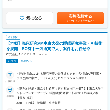
250,000円～350,000円＜昇給有無＞有＜残業手当＞有＜給与補足
・検査／投薬スケジュール調整、治験データの管理 など
経験・無資格であっても安心できる研修制度は非常に整っていま
＞■賞与2回（昨年度実績：4.4ヶ月）賃金はあくまでも目安の金額
※職場は基本的に委託されている医療機関であるため、自宅からの
す。
であり、選考を通じて上下する可能性があります。月給(月額)は固
直行直帰が多いです。
定手当を含めた表記です。
■やりがい：CRCは疾病を抱えた患者さんやそれを治療しようと
応募依頼する
気になる
奮闘する医師やスタッフなど携わる相手が多いです。現在治療法
（エージェントサービス）
がなく苦しんでいる患者さんに対して薬を届けられたり、最前線
で治療にあたる医師やスタッフのサポートを行え、治験が無事に
終了すれば喜びはひとしおです。
締切間近
■同社の教育体制：同社は同業他社からの転職だけでなく、看護師
など未経験で転職してくる方も多いです。そのため教育体制が充
【本郷】臨床研究PM◆東大発の睡眠研究事業・AI技術
実しています。入社は原則偶数月と決まっており、同期入社者と
を展開｜SO有｜一気通貫で大手案件をお任せ◎
ともに2週間弱本社にて集合研修を行います。会社のことや業務を
株式会社ＡＣＣＥＬＳｔａｒｓ
遂行する上で必要な法令から実務まで座学中心でロープレを交え
ながら学んでいきます。その後、各拠点に配属され先輩社員から
正社員
転勤なし
業務を引継ぎながらOJT担当者とともに医療機関へ同行するな
ど、徐々に業務を身に着けていきます。確認テストやチェックシ
ートを用いながら習熟度を測り、入社後1年程度で一人で担当を持
～睡眠領域における研究医療の最前線を走る！各領域の専門家・
てるようになります。なお、その後も定期的に中途入社者に対し
プロと共に案件リードいただくＰＭポジション募集！～
仕事内容
てフォローを行う体制が整っています。
■同社の魅力：
■会社概要
＜勤務地詳細＞東京支社住所：東京都文京区本郷7-3-1 東京大学ア
・チームワーク：通常は1人で業務にあたることが多いですが、困
株式会社ACCELStarsは、東京大学発のメディカル・スリープテ
ントレプレナープラザ205勤務地最寄駅：都営大江戸線線／本郷
ったときや先輩や上司がサポートしてくれるため、安心して進め
ック企業として、睡眠を高精度に計測・解析するウェアラブルデ
勤務地
三丁目駅受動喫煙対策：屋内全面禁煙変更の範囲：会社の定める
【最寄り駅】
られます。また、家族の急な体調不良や突発休の場合にも周囲が
バイスとAI解析クラウドを基盤に、医療・研究・ヘルスケア領域
事業所（リモートワーク含む）
本郷三丁目駅、根津駅、東大前駅
代理対応をしてくれる風土があり、チームワークが強みです。
の事業を展開しています。研究領域では、睡眠測定に特化したデ
・働きやすい環境：2019年度の月間の平均残業時間は12.1時間で
バイスや解析クラウドを用い、研究計画～測定～解析までをワン