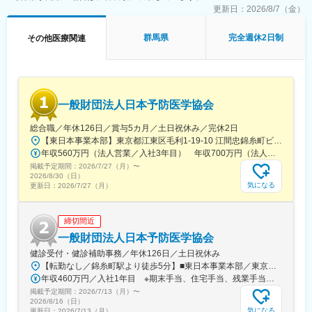
■働き方：
更新日：
2026/8/7（金）
◎完全在宅勤務のため、拠点（東京・大阪）の近くにお住まいで
なくてもご就業いただけます。
群馬県
完全週休2日制
その他医療関連
◎お昼休みの時間帯も自由なので、例えばお子様がおられる方の
場合、お子様の通院やご都合に合わせて業務時間を調整できま
す。
（自分の業務が終わるよう業務管理を行う必要はありますが、裁
量の大きい働き方ができます）
一般財団法人日本予防医学協会
※現在、関東関西のほか、九州、中部、東北、海外在住の方もいま
す。
総合職／年休126日／賞与5カ月／土日祝休み／完休2日
・会議や打ち合わせで必要な時は大阪・東京等へ出張（宿泊も伴
【東日本事業本部】東京都江東区毛利1-19-10 江間忠錦糸町ビル※訪問先からの直行直帰が可能です！＜アクセス＞・JR総武線（快速・各駅停車）／東京メトロ半蔵門線 錦糸町駅より徒歩5分・東京メトロ半蔵門線／都営新宿線 住吉駅より徒歩5分※受動喫煙対策:屋内全面禁煙
います）が発生します。
年収560万円（法人営業／入社3年目） 年収700万円（法人営業・チームリーダー／入社5年目）
※国内出張の頻度は1~3回/年です。（海外出張はほとんどありませ
掲載予定期間：
ん。）
2026/7/27（月）
〜
2026/8/30（日）
気になる
更新日：
2026/7/27（月）
■ワークライフバランス：
同社は、個人が最大限に能力を発揮できるよう働きやすい環境作
りに注力しております。男女問わず在宅勤務が可能です。また、
締切間近
女性社員も多く、産休・育休取得実績も豊富で9割以上の復職率を
一般財団法人日本予防医学協会
誇っており、長期就業が可能な環境・福利厚生が整っています。
健診受付・健診補助事務／年休126日／土日祝休み
【転勤なし／錦糸町駅より徒歩5分】■東日本事業本部／東京都江東区毛利1-19-10 江間忠錦糸町ビル＜アクセス＞JR総武線（快速）、総武線（各駅停車）「錦糸町駅」南口より徒歩5分東京メトロ半蔵門線「錦糸町駅」B1出口より徒歩5分東京メトロ半蔵門線／都営新宿線「住吉駅」B2出口より徒歩5分※受動喫煙対策あり（オフィス内禁煙）
変更の範囲：会社の定める業務
年収460万円／入社1年目 ※期末手当、住宅手当、残業手当（月10時間分）含む
掲載予定期間：
2026/7/13（月）
〜
2026/8/16（日）
気になる
更新日：
2026/7/13（月）