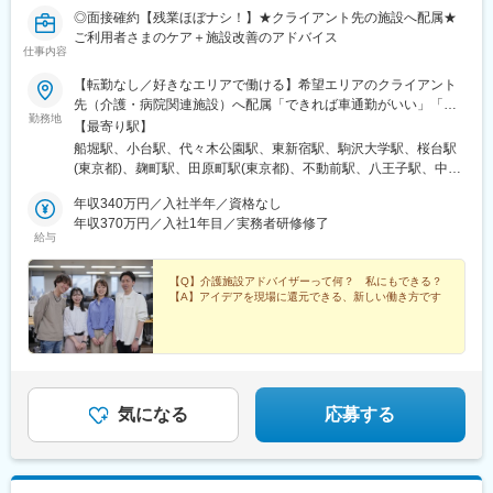
◎面接確約【残業ほぼナシ！】★クライアント先の施設へ配属★
ご利用者さまのケア＋施設改善のアドバイス
仕事内容
【転勤なし／好きなエリアで働ける】希望エリアのクライアント
先（介護・病院関連施設）へ配属「できれば車通勤がいい」「未
勤務地
経験なので先輩スタッフと一緒に働きたい」等ご相談ください！
【最寄り駅】
━━【配属エリア】━━＜1＞北海道・東北／北海道、岩手※、宮
船堀駅、小台駅、代々木公園駅、東新宿駅、駒沢大学駅、桜台駅
城、福島＜2＞北関東／茨城、栃木、群馬＜3＞首都圏／東京、神
(東京都)、麹町駅、田原町駅(東京都)、不動前駅、八王子駅、中野
奈川、埼玉、千葉＜4＞甲信越／長野、新潟＜5＞東海／愛知、静
坂上駅、調布駅、蓮根駅、後楽園駅、東久留米駅、苗穂駅、琴似
岡、岐阜＜6＞関西／大阪、京都、兵庫、和歌山、奈良※＜7＞中
年収340万円／入社半年／資格なし
駅(函館本線)、新道東駅、西２８丁目駅、郡山駅(福島県)、愛子
四国／広島※、岡山※＜8＞九州／福岡、熊本※、長崎※、大分※、鹿
年収370万円／入社1年目／実務者研修修了
駅、北仙台駅、泉中央駅、作並駅、境町駅、高崎駅、東武宇都宮
給与
児島※☆各所に契約施設があり、住む場所が変わってもキャリアを
駅、大宮駅(埼玉県)、南与野駅、蒲生駅、花崎駅、行田駅、北本
長期的に築くことができます！（※印のエリアは経験者のみ採用中
駅、和光市駅、岩槻駅、志久駅、戸塚安行駅、久喜駅、浜野駅、
です）☆勤務地住所は一例となります。━━【転居希望者向けの
【Q】介護施設アドバイザーって何？ 私にもできる？
六実駅、常盤平駅、みどり台駅、柏駅、小机駅、古淵駅、高座渋
【A】アイデアを現場に還元できる、新しい働き方です
働き方も】━━将来的に地元を離れたい方は、半年ほど地元勤務
谷駅、横浜駅、辻堂駅、淵野辺駅、いずみ中央駅、越後赤塚駅、
後、東京神奈川など首都圏への転勤も可能！移住支援制度（費用
新潟駅、見附駅、名鉄岐阜駅、松本駅、積志駅、東静岡駅、桜橋
会社負担）もあり、早期キャリアアップも見込めます！
駅(静岡県)、小垣江駅、北新川駅、神領駅、名鉄名古屋駅、小野駅
(京都府)、北野白梅町駅、上桂駅、西向日駅、今出川駅、福知山
駅、神宮丸太町駅、古市駅(大阪府)、大日駅、門真南駅、瑞光四丁
目駅、星ケ丘駅(大阪府)、城北公園通駅、南巽駅、崇禅寺駅、尼崎
気になる
応募する
駅(阪神線)、山陽天満駅、加古川駅、新神戸駅、住吉駅(兵庫県・
東海道)、香櫨園駅、中山寺駅、大久保駅(兵庫県)、舞子公園駅、
六甲駅、富雄駅、横川駅、小網町駅、吉塚駅、茶山駅(福岡県)、九
大学研都市駅、福大前駅、竜田口駅、熊本駅、和歌山市駅、県庁