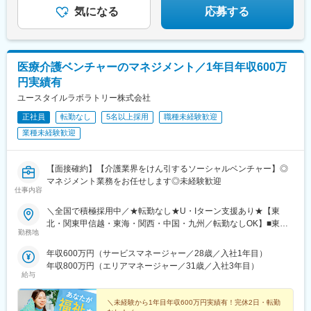
在地はHP参照⇒養成期間後の勤務地は現在お住まいの地域又はジ
気になる
応募する
ェネラルマネージャーと相談の上決定◆引越し手当支給・家賃無
料の借り上げ社宅提供☆早期キャリアアップしたい方に最適なポ
ジション
医療介護ベンチャーのマネジメント／1年目年収600万
円実績有
ユースタイルラボラトリー株式会社
正社員
転勤なし
5名以上採用
職種未経験歓迎
業種未経験歓迎
【面接確約】【介護業界をけん引するソーシャルベンチャー】◎
マネジメント業務をお任せします◎未経験歓迎
仕事内容
＼全国で積極採用中／★転勤なし★U・Iターン支援あり★【東
北・関東甲信越・東海・関西・中国・九州／転勤なしOK】■東北
勤務地
／北海道、青森、岩手、宮城、山形、福島■関東甲信越／茨城、栃
木、群馬、埼玉、千葉、東京、神奈川、新潟、富山、山梨、長野■
年収600万円（サービスマネージャー／28歳／入社1年目）
東海／岐阜、静岡、愛知、三重■関西／滋賀、京都、大阪、兵庫、
年収800万円（エリアマネージャー／31歳／入社3年目）
奈良、和歌山■中国・四国／岡山、広島、山口、徳島、香川、愛
給与
媛、高知■九州／福岡、佐賀、長崎、熊本、大分、宮崎、鹿児島、
沖縄★【エリア勤務希望・移住希望の方優遇】：サポート制度も
＼未経験から1年目年収600万円実績有！完休2日・転勤
充実していますので、現在のお住まいに関わらずご希望をお知ら