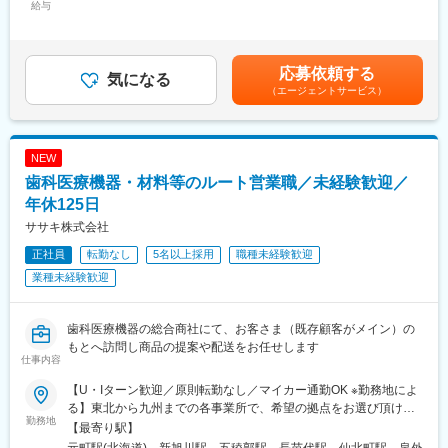
★営業ポジションですが、ノルマはありません。
給与
320,000円＜昇給有無＞有＜残業手当＞有＜給与補足＞前職、経
・2～3年程度をめどに、商材知識を身につけていただきます。
験を考慮のうえ決定します。上記年収は残業手当も含んだ金額で
・まずは現場に慣れていただき、その後、価格交渉や医療従事者
＜具体的な業務内容＞
す。■賞与：年2回（前年度実績4か月分）■昇給：年1回賃金はあ
へのコスト削減提案などに挑戦いただきます。
（1）病院内の物流管理（SPD）
くまでも目安の金額であり、選考を通じて上下する可能性があり
・基本的にOJTにて現場を学んでいただきます。先輩社員が丁寧
応募依頼する
・医療材料や医薬品の調達代行
気になる
ます。月給(月額)は固定手当を含めた表記です。
にサポートしていくので、初めての方も安心です。
（エージェントサービス）
・医療材料や医薬品の在庫管理
・基本的に、病院へ常駐するスタイルでの勤務となりますが、同
・スケジュール管理
じ部署のスタッフが常に気にかけてくれるため、不安はすぐに解
・購入した材料を各診療科へ納品、パートさんの管理
消される環境です。
└材料の仕分けや納品作業はパートさんが担当しております。そ
※埼玉・群馬・栃木エリア担当
NEW
のため、パートさんの業務サポートやシフト調整も行います。
歯科医療機器・材料等のルート営業職／未経験歓迎／
■やりがい：
※医療材料とは？：注射やガーゼなど病院で使用される材料
年休125日
・医療機関の課題やお困りごとの解決により、医療従事者が患者
ササキ株式会社
様に向き合う時間が増え、患者様への貢献につながります。
（2）医療製品の購入価格削減
・医療の最前線で働く方からの信頼と期待に応え、感謝される瞬
正社員
転勤なし
5名以上採用
職種未経験歓迎
医療材料の価格は、地域や病院の間で大きなばらつきがため、当
間は、日本の医療を支える存在であることを実感します。
社が、医療スタッフとメーカー、ディーラーの間に立ち、適切な
業種未経験歓迎
価格で安定的な調達を実現します。
変更の範囲：会社の定める業務
【実施内容】
歯科医療機器の総合商社にて、お客さま（既存顧客がメイン）の
・メーカー、ディーラー（販売代理店）との価格交渉支援
もとへ訪問し商品の提案や配送をお任せします
仕事内容
・コストが低い製品を採用するために、ドクターなど医療スタッ
フへの提案
【U・Iターン歓迎／原則転勤なし／マイカー通勤OK ※勤務地によ
※医療スタッフの意向を確認し、コストとのバランスを鑑みて、改
る】東北から九州までの各事業所で、希望の拠点をお選び頂けま
善に向けた提案・各所の調整を行います。
勤務地
す！＜北海道エリア＞■札幌支店■旭川店■函館店＜東北エリア＞■
【最寄り駅】
八戸店■盛岡支店■秋田店■仙台支店■山形営業所＜北陸エリア＞■