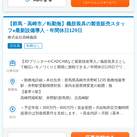
を考慮するため上下する可能性があります・評価：年2回（4月・
（エージェントサービス）
様、利用者様へのサービス向上に直結する為、大変やりがいのあ
す。
10月/売上実績だけでなく取り組み姿勢や提案プロセスなどの定性
るお仕事です。
■資格取得支援：業務に必要な知識を深めるための資格取得も会社
評価も重視）・年収例：370-480万円(主任/入社2-3年)⇒420-550
がサポートします。
万円(係長/入社3-5年)賃金はあくまでも目安の金額であり、選考を
■キャリアアップについて：
通じて上下する可能性があります。月給(月額)は固定手当を含めた
【群馬・高崎市／転勤無】義肢装具の製造販売スタッ
本人の頑張りを昇給、昇格にて評価される制度が御座います。ま
【配属先】
表記です。
フ※最新設備導入・年間休日129日
た、事業拡大に伴い、新規の営業所も出店しており、営業所長や
下記エリア内の契約病院に配属となります。お住まいから通勤可
エリアを管理する責任者などのポストがある為、早期のキャリア
株式会社高崎義肢
能な施設を優先的に配慮します。通勤時間の目安は 1時間40分以
アップが見込めます。 ※実際に入社4年前後で所長になった中途入
内 です。
正社員
転勤なし
社の方もいらっしゃいます。
■関東：東京・神奈川・埼玉・千葉・茨城・栃木・群馬
■会社情報：
【魅力】
【3DプリンターやCADCAMなど最新技術導入／義肢装具士とし
当社は入院中に必要となるアメニティ(パジャマ・タオル・日用
■国内唯一の滅菌装置の専門メーカーとして長年の実績があり、大
て幅広いモノづくりと開発に挑戦できる／年間休日129日でワー
品）をレンタルするアメニティサポートシステムを提供している
型の高圧蒸気滅菌装置では国内シェア約30％を誇ります。
仕事内容
クライフバランスも充実】
会社です。
■高度な製造技術をベースに最新の技術を取り入れた装置を次々に
■業務概要
＜勤務地詳細＞本社住所：群馬県高崎市井野町1235 勤務地最寄
レンタルだけでなく、病院・介護施設内での申込の受付業務から
開発、提供しています。営業から製品企画、開発製造、サポート
当社の義肢装具製造販売スタッフとして、義肢装具士免許を活か
駅：井野駅受動喫煙対策：屋内全面禁煙変更の範囲：無
ご利用者への提供・回収・請求まで全て弊社で受け持っておりま
まで社内一貫体制を整えています。
し、医療機関と連携しながら患者様のサポートや義肢・装具の企
勤務地
す。そのため医療・介護施設の業務負担の軽減もでき多くのメリ
【最寄り駅】
画・製造・適合・アフターケアまで一貫してご担当いただきま
ットがあります。拠点は北海道から九州まで展開し、毎年増収・
変更の範囲：会社の定める業務
高崎問屋町駅、井野駅(群馬県)、北高崎駅
す。医師の処方に基づいた患者様対応や、3Dプリンター、
増益と確実に業績伸長しています。
CADCAMなどの最新設備を活用した研究・開発業務まで、幅広く
＜予定年収＞300万円～800万円＜賃金形態＞月給制所定労働時間
関われる点が特徴です。
超過分は別途残業代を支給します。＜賃金内訳＞月額（基本
変更の範囲：会社の定める業務
■業務詳細
給与
給）：230,000円～500,000円＜月給＞230,000円～500,000円＜
・病院や医療機関と連携し、患者様の型取りや装具の適合、集金
昇給有無＞有＜残業手当＞有賃金はあくまでも目安の金額であ
などの現場業務
り、選考を通じて上下する可能性があります。月給(月額)は固定手
・ご来社いただいた方やご自宅訪問でのサポート業務
当を含めた表記です。