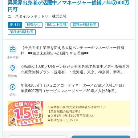
異業界出身者が活躍中／マネージャー候補／年収600万
通り駅、代々木八幡駅、立場駅
円可
ユースタイルラボラトリー株式会社
正社員
転勤なし
5名以上採用
職種未経験歓迎
業種未経験歓迎
【全員面接】業界を変える大型ベンチャーのマネージャー候補
枠 ■■完全未経験から活躍できる理由■■
仕事内容
☆転勤なしOK／UIターン歓迎☆全国各地で募集中／選べる働き方
☆寮費無料プラン（規定有）：北海道、東京、神奈川、新潟、三
勤務地
重、滋賀、沖縄☆マイカー通勤手当有【1／地元マネージャーコー
ス】◇地元採用・転勤なし可■東北／北海道、青森、岩手、宮城、
年収420万円（ジュニアコーディネータ―／27歳／入社1年目）
山形、福島■関東甲信越／茨城、栃木、群馬、埼玉、千葉、東京、
年収600万円（サービスマネージャー／30歳／入社3年目）
神奈川、新潟、富山、山梨、長野■東海／岐阜、静岡、愛知、三重
給与
■関西／滋賀、京都、大阪、兵庫、奈良、和歌山■中国・四国／岡
山、広島、山口、徳島、香川、愛媛、高知■九州／福岡、佐賀、長
＼異業界出身の完全未経験者が活躍中！／
崎、熊本、大分、宮崎、鹿児島、沖縄☆江戸川・川崎・湘南・川
【業界屈指の給与水準】
★入社1年で年収600万円実績あり
越・香川・徳島・青森・多摩川にて新規オープン★別事業へのキ
★明確なキャリアパス
ャリアチェンジによる昇格可能☆ページ下部「勤務地の一例」も
★介護経験ゼロからマネージャー輩出
ご参照ください【2／全国マネージャーコース】◆全国募集／引越
★資格取得費用は会社負担
し手当・社宅◆入社半年の養成期間中は東京・神奈川・埼玉／所
★完全週休2日／転勤なし・UIターン可