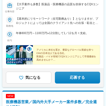
【大手案件も多数】医薬品・医療機器の品質を担保するCQVエン
ジニア
仕事内容
【基本的にリモートワーク（在宅勤務あり）】となりますが、プ
ロジェクトによっては全国のクライアント先への出張・駐在とな
勤務地
ります。※配属となるプロジェクトについては、スキルや経験を考
慮の上決定いたします。
年俸800万円～1100万円※12分割して1／12を月々支給。
給与
アメリカに本社を置き、豊富なグローバル実績を持つ
CAIの日本法人である当社。
医薬品・バイオ領域でCQVエンジニアとして市場価値を
高めませんか？
◎年収800万円以上
◎完全週休2日制
◎グローバル基準の環境
◎トレーニング制度充実
気になる
応募する
NEW
医療機器営業／国内外大手メーカー案件多数／完全週