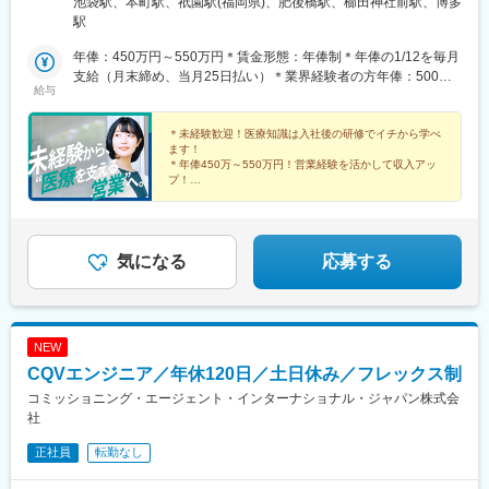
池袋駅、本町駅、祇園駅(福岡県)、肥後橋駅、櫛田神社前駅、博多
庫県中国：広島県四国：香川県（高松市）・愛媛県（松山市）九
駅
州：福岡県・佐賀県・長崎県・熊本県・大分県・宮崎県・鹿児島
県【東京本社】東京都豊島区西池袋3-27-12 池袋ウェストパーク
年俸：450万円～550万円＊賃金形態：年俸制＊年俸の1/12を毎月
ビル＊各線「池袋駅」西口より徒歩5分【大阪オフィス】大阪府大
支給（月末締め、当月25日払い）＊業界経験者の方年俸：500万
給与
阪市西区靭本町1-11-7 信濃橋三井ビルディング2F＊Osaka Metro
円～680万円
各線「本町駅」より徒歩1分【福岡オフィス】福岡県福岡市博多区
博多駅前2-19-24 大博センタービル6F＊JR・福岡市地下鉄各線
＊未経験歓迎！医療知識は入社後の研修でイチから学べ
ます！
「博多駅」より徒歩5分
＊年俸450万～550万円！営業経験を活かして収入アッ
プ！
＊年間休日120日以上／土日祝休み／手当＆福利厚生充
実
＊有給取得率76.9％・育休復帰率95％など働きやすい環
境♪
気になる
応募する
NEW
CQVエンジニア／年休120日／土日休み／フレックス制
コミッショニング・エージェント・インターナショナル・ジャパン株式会
社
正社員
転勤なし