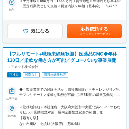
＜予定年収＞850万円～1,000万円＜賃金形態＞年俸制月額基本給
した。管理職における女性比率も63.6%と、ライフイベントの多
ストップで支援するサービスも提供しています。
＋固定残業代として支給＜賃金内訳＞年額（基本給）：6,475,596
い女性も活躍しやすい環境です。正社員の場合、転勤可能性はあ
給与
円～7,617,966円固定残業手当/月：168,700円～198,500円（固定
りますが、定期的にあるものではなく適性や希望に応じて配置し
■募集背景
残業時間40時間0分/月）超過した時間外労働の残業手当は追加支
ています。
これまで取締役が巻き取っていた研究プロジェクトPM機能を、専
給＜月額＞708,333円～833,330円（12分割）（一律手当を含む）
任のPMとして引き継ぎ、体制強化したいと考えております。
＜昇給有無＞有＜残業手当＞有＜給与補足＞給与改定：年1回スト
応募依頼する
変更の範囲：会社の定める業務
気になる
ックオプション付与：都度（昨年実績 有）賃金はあくまでも目
（エージェントサービス）
■ポジション概要
安の金額であり、選考を通じて上下する可能性があります。月給
製薬企業・ヘルスケア企業・アカデミア（大学病院・医療機関）
(月額)は固定手当を含めた表記です。
と協働する研究プロジェクトのPMとして、案件化～計画策定～運
用設計～問い合わせ対応～データ管理～解析実行～クロージング
【フルリモート※職種未経験歓迎】医薬品CMC◆年休
（契約/請求）までを一気通貫で推進いただきます。
130日／柔軟な働き方が可能／グローバルな事業展開
本ポジションは「研究者」ではなく、
コアメッド株式会社
・社内（データサイエンス／開発／オペレーション）
正社員
転勤なし
職種未経験歓迎
・社外（製薬・医療機関・KOL・CRO等）
を巻き込み、デジタルも活用しながらプロジェクトを前に進める
推進役です。
◆◇製薬業界での経験を活かし職種未経験からチャレンジ可／完
全フルリモート／柔軟な勤務が可能（1日7時間の裁量労働制）／
■担当プロジェクト例
仕事内容
アメリカ・ヨーロッパ企業と事業展開／医薬品の薬事戦略・開発
・製薬・ヘルスケア企業の研究案件
戦略のコンサルティング会社◆◇
＜勤務地詳細＞本社住所：大阪府大阪市中央区北浜2-1-21 つねな
・大学研究室・医療機関と連携した臨床研究支援
りビル3F受動喫煙対策：屋内全面禁煙変更の範囲：無
※案件は紹介・問い合わせ起点が中心で、アウトバウンドで「取っ
■仕事内容：
勤務地
てくる」よりも、引き受けた案件を“成功させる推進”が重要
【最寄り駅】
医薬品開発におけるCMC領域を中心に、コンサルティングおよび
※1人あたり同時並行：2～3案件程度
なにわ橋駅、北浜駅(大阪府)、淀屋橋駅
各種申請資料の作成業務をお任せします。
※期間：数ヶ月～半年（案件による）