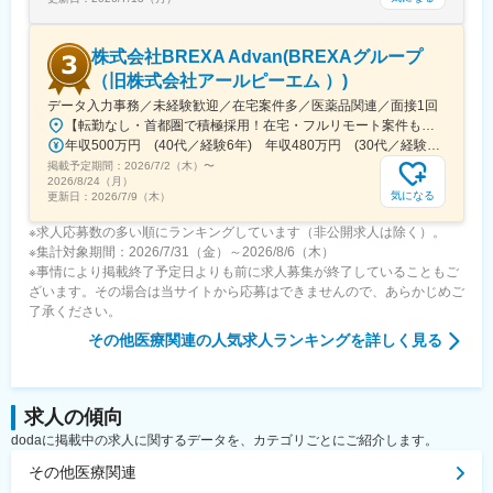
株式会社BREXA Advan(BREXAグループ
（旧株式会社アールピーエム ）)
データ入力事務／未経験歓迎／在宅案件多／医薬品関連／面接1回
【転勤なし・首都圏で積極採用！在宅・フルリモート案件も有り！大手・優良企業が中心♪】■本社／大阪市淀川区宮原3-5-36 新大阪トラストタワー19F変更の範囲、上記を除く当社関連勤務地◆プロジェクト先例東京23区内、横浜、大宮、千葉、その他＜配属先最寄り駅の一例＞飯田橋／日本橋／浜松町／信濃町／四ツ谷／池袋／蒲田 など※過去の配属先は勤務地一覧に記載◆POINT！#大手企業など約300社の取引先あり！（製薬メーカー、製薬関連企業、化粧品関連企業、臨床研究センターなど）#最寄り駅から徒歩5～10分圏内の通いやすいオフィス＃在宅勤務・在宅プロジェクト多数＃定時退社基本＆土日祝休み＃安定性抜群の医療業界で事務として活躍＃未経験入社8割×研修センターで手厚くフォロー＃産育休の取得実績100％#転居を伴う転勤なし※受動喫煙対策：オフィス内禁煙
年収500万円 (40代／経験6年) 年収480万円 (30代／経験4年)
掲載予定期間：
2026/7/2（木）
〜
2026/8/24（月）
気になる
更新日：
2026/7/9（木）
※求人応募数の多い順にランキングしています（非公開求人は除く）。
※集計対象期間：2026/7/31（金）～2026/8/6（木）
※事情により掲載終了予定日よりも前に求人募集が終了していることもご
ざいます。その場合は当サイトから応募はできませんので、あらかじめご
了承ください。
その他医療関連
の人気求人ランキングを詳しく見る
求人の傾向
dodaに掲載中の求人に関するデータを、カテゴリごとにご紹介します。
その他医療関連