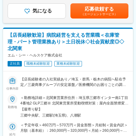
収は夜勤手当：1回5,000円の月6回分を含んだ金額となります。■
■座学・実技研修、年次に応じたフォローアップ研修に加え、キャ
小規模多機能型居宅介護での勤務のみ、別途で送迎手当：10,000/
リア志向の社員に向けた管理職育成研修など多様な研修・フォロ
応募依頼する
気になる
月を支給賃金はあくまでも目安の金額であり、選考を通じて上下
ー体制を用意！
（エージェントサービス）
する可能性があります。月給(月額)は固定手当を含めた表記です。
■月の残業時間の平均が0.6時間であり、「残業ゼロ」を実現！
【入社後の流れ】
【店長経験歓迎】病院経営を支える営業職＜在庫管
■入社1年目：介護現場のお仕事を経験します。
未経験・無資格でも就業可能な少人数の多機能型居宅介護施設も
理・パート管理業務あり＞土日祝休◇社会貢献度◎◇
しくはグループホームで就業いただきます。
北関東
■入社2年目以降：ご希望に応じて本社管理部へのジョブローテー
エム・シー・ヘルスケア株式会社
ションが可能です。
※介護現場勤務の継続も可能です
正社員
職種未経験歓迎
業種未経験歓迎
＜2年目以降のキャリア例＞
本社勤務では経理、総務、人事などの部署の中から配属先が決
【店長経験者の入社実績あり／埼玉・群馬・栃木の病院へ駐在予
定。
定／三菱商事グループの安定基盤／医療機関のお困りごとの調
仕事内容
事務系の仕事が中心になり、現場同様20-30代の社員が多く分から
整・解決がミッション】
ない事があれば、すぐに相談が可能です。また、一度本社帰任し
＜勤務地詳細＞北関東営業所住所：埼玉県三郷市インター南1丁目
た後でも、介護現場への復帰が可能です。
■職務内容：
4番地2 GLP三郷Ⅲ 北関東営業所受動喫煙対策：屋内全面禁煙変更
当社は、病院経営のパートナーとして、病院で使用する医療材料
勤務地
の範囲：会社の定める事業所
【最寄り駅】
・採用にチャレンジし3年目は現場職に戻りフロアリーダーなど責
や医薬品の調達、物品管理や、医療材料費に関する削減の提案を
三郷中央駅、三郷駅(埼玉県)、八潮駅
任者の立場を目指す。
行っております。
・経理にチャレンジし3年目以降も経理として主任や係長を目指す
本ポジションでは、基本的には顧客となる病院に常駐し、医療現
＜予定年収＞460万円～570万円＜賃金形態＞月給制＜賃金内訳＞
など
場の後方支援に必要な業務に取り組んでいただきます。
月額（基本給）：260,000円～320,000円＜月給＞260,000円～
＊3-5年目で、リーダーや管理職になることが可能です。スピード
★営業ポジションですが、ノルマはありません。
給与