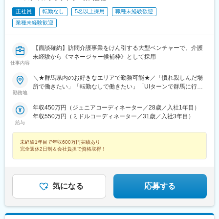
正社員
転勤なし
5名以上採用
職種未経験歓迎
業種未経験歓迎
【面談確約】訪問介護事業をけん引する大型ベンチャーで、介護
未経験から《マネージャー候補枠》として採用
仕事内容
＼★群馬県内のお好きなエリアで勤務可能★／「慣れ親しんだ場
所で働きたい」「転勤なしで働きたい」「UIターンで群馬に行き
勤務地
たい」などのご希望を、ぜひお聞かせください♪【勤務地一覧】前
橋市、高崎市、桐生市、伊勢崎市、太田市、沼田市、館林市、渋
年収450万円（ジュニアコーディネーター／28歳／入社1年目）
川市、藤岡市、富岡市、安中市、榛東村、吉岡町、上野村、下仁
年収550万円（ミドルコーディネーター／31歳／入社3年目）
田町、甘楽町、中之条町、高山村、昭和村、玉村町、板倉町、明
給与
和町、千代田町、大泉町、みどり市、東吾妻町、みなかみ町、邑
楽町※希望勤務地を踏まえて配属決定します※受動喫煙対策あり＝
未経験1年目で年収600万円実績あり
＝＝☆将来的に全国のご希望勤務地へUIターン可能・初期費用会
完全週休2日制＆会社負担で資格取得！
社負担等の移住支援あり（規定有）・UIターン転勤希望者への年
間の支援あり（規定有）☆マイカー通勤手当あり（1回200円）
気になる
応募する