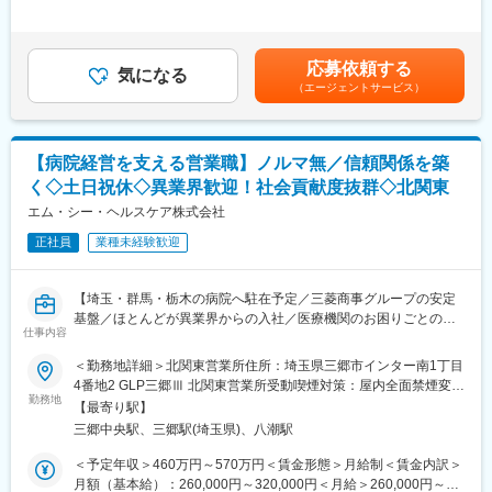
320,000円＜昇給有無＞有＜残業手当＞有＜給与補足＞前職、経
感持ってキャリアアップできます。
験を考慮のうえ決定します。上記年収は残業手当も含んだ金額で
＜具体的な業務内容＞
す。■賞与：年2回（前年度実績4か月分）■昇給：年1回賃金はあ
【研修制度】
（1）病院内の物流管理（SPD）
くまでも目安の金額であり、選考を通じて上下する可能性があり
応募依頼する
■各事業所の座学・実技研修、年次に応じたフォローアップ研修に
・医療材料や医薬品の調達代行
気になる
ます。月給(月額)は固定手当を含めた表記です。
（エージェントサービス）
加え、キャリア志向の社員に向けた管理職育成研修など多様な研
・医療材料や医薬品の在庫管理
修・フォロー体制を用意しています。
・スケジュール管理
■キャリアアップに必要な資格は1~3年目にかけて取得が可能で
・購入した材料を各診療科へ納品、パートさんの管理
す。
└材料の仕分けや納品作業はパートさんが担当しております。そ
【病院経営を支える営業職】ノルマ無／信頼関係を築
※資格取得に必要な外部講習や試験は出社扱い・費用全額支給し全
のため、パートさんの業務サポートやシフト調整も行います。
く◇土日祝休◇異業界歓迎！社会貢献度抜群◇北関東
面的にバックアップいたします。
※医療材料とは？：注射やガーゼなど病院で使用される材料
エム・シー・ヘルスケア株式会社
【当社について】
正社員
業種未経験歓迎
年齢や経験は問わず興味を持っていただいた方とは全員と面接を
（2）医療製品の購入価格削減
させていただいております。会社説明会を随時開催しております
医療材料の価格は、地域や病院の間で大きなばらつきがため、当
ので、お気軽にご参加ください♪
社が、医療スタッフとメーカー、ディーラーの間に立ち、適切な
【埼玉・群馬・栃木の病院へ駐在予定／三菱商事グループの安定
日時：月・木／13:30～15:00
価格で安定的な調達を実現します。
基盤／ほとんどが異業界からの入社／医療機関のお困りごとの調
仕事内容
整・解決がミッション】
【実施内容】
＜勤務地詳細＞北関東営業所住所：埼玉県三郷市インター南1丁目
・メーカー、ディーラー（販売代理店）との価格交渉支援
■職務内容：
4番地2 GLP三郷Ⅲ 北関東営業所受動喫煙対策：屋内全面禁煙変更
・コストが低い製品を採用するために、ドクターなど医療スタッ
当社は、病院経営のパートナーとして、病院で使用する医療材料
勤務地
の範囲：会社の定める事業所
フへの提案
【最寄り駅】
や医薬品の調達、物品管理や、医療材料費に関する削減の提案を
※医療スタッフの意向を確認し、コストとのバランスを鑑みて、改
三郷中央駅、三郷駅(埼玉県)、八潮駅
行っております。
善に向けた提案・各所の調整を行います。
本ポジションでは、基本的には顧客となる病院に常駐し、医療現
＜予定年収＞460万円～570万円＜賃金形態＞月給制＜賃金内訳＞
場の後方支援に必要な業務に取り組んでいただきます。
月額（基本給）：260,000円～320,000円＜月給＞260,000円～
■入社後のサポート体制：