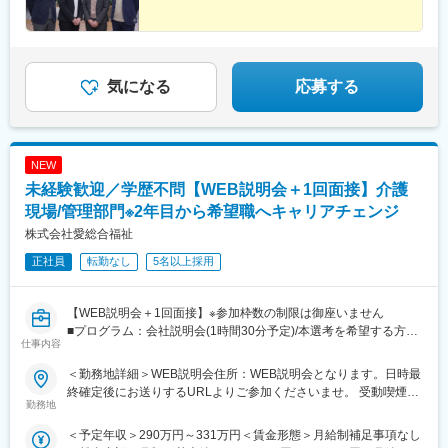
展開しています。配属に関しては、適性や条件等に応じて、配属
の事業部を決定。あなたの適性や能力を活かせる適切な部署でご
活躍いただきます。※入社後のキャリアチェンジも可能です。気に
なる点はご相談ください。☆引越し手当支給・借り上げ社宅提供
気になる
応募する
あり（無料）
NEW
未経験歓迎／学歴不問【WEB説明会＋1回面接】介護
現場/管理部門※2年目から希望職へキャリアチェンジ
株式会社愛総合福祉
正社員
転勤なし
5名以上採用
【WEB説明会＋1回面接】※参加枠数の制限は御座いません
■プログラム：会社説明会(1時間30分予定)/本選考を希望する方は
仕事内容
説明会の中で日程調整を実施。希望しない方は、ご退席いただい
て構いません。（後日の面接調整も可能です）
＜勤務地詳細＞WEB説明会住所：WEB説明会となります。日時最
■補足：本求人に応募後、選考会予約が出来ましたら、WEB会議
終確定後にお送りするURLよりご参加くださいませ。 受動喫煙対
参加用のURL・詳細情報をお送り致します。
勤務地
策：屋内全面禁煙
※応募時に参加可能日をお知らせ頂けるとスムーズに予約が進みま
＜予定年収＞290万円～331万円＜賃金形態＞月給制補足事項なし
す