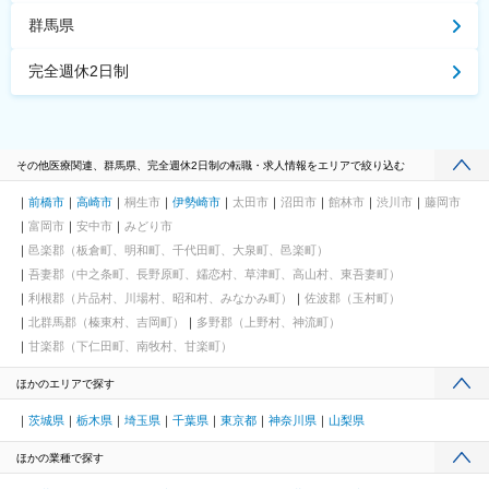
群馬県
完全週休2日制
その他医療関連、群馬県、完全週休2日制の転職・求人情報をエリアで絞り込む
前橋市
高崎市
桐生市
伊勢崎市
太田市
沼田市
館林市
渋川市
藤岡市
富岡市
安中市
みどり市
邑楽郡（板倉町、明和町、千代田町、大泉町、邑楽町）
吾妻郡（中之条町、長野原町、嬬恋村、草津町、高山村、東吾妻町）
利根郡（片品村、川場村、昭和村、みなかみ町）
佐波郡（玉村町）
北群馬郡（榛東村、吉岡町）
多野郡（上野村、神流町）
甘楽郡（下仁田町、南牧村、甘楽町）
ほかのエリアで探す
茨城県
栃木県
埼玉県
千葉県
東京都
神奈川県
山梨県
ほかの業種で探す