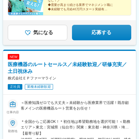
なし！／
◆需要が高まり続ける業界でマネジメント職に
せください！☆『寮費無料プラン』あり（規定有）：下記勤務地
◆未経験でも月給40万円スタート実績有
希望・移住希望の方はお気軽にご相談ください！※【北海道】【東
◆30～40代の女性マネジャー多数活躍中
京都】【神奈川県】【新潟県】【三重県】【滋賀県】【沖縄県】
◆会社負担で資格取得可能
での勤務の場合★全国のご希望勤務地へU・Iターン可能・初期費
◆株式上場を目指す急成長ベンチャー
用会社負担等の移住支援あり（規定有）・U・Iターン転勤希望者
気になる
応募する
への1年間の支援あり（規定有）★江戸川・川崎・湘南・川越・香
川・徳島・青森にて新規事業所オープン！
NEW
医療機器のルートセールス／未経験歓迎／研修充実／
土日祝休み
株式会社ＥＰファーマライン
正社員
業種未経験歓迎
＜医療知識ゼロでも大丈夫＞未経験から医療業界で活躍！既存顧
客メインの医療機器ルート営業をお任せ！
仕事内容
＊全国からご応募OK！＊初任地は希望勤務地を選択可能！＜勤務
エリア＞東北：宮城県（仙台市）関東：東京都・神奈川県・埼玉
勤務地
県・千葉県・栃木県・群馬県東海：愛知県・静岡県・岐阜県信
【最寄り駅】
越：長野県（松本市）北陸：石川県（金沢市）関西：大阪府・兵