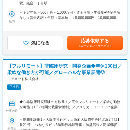
13階 受動喫煙対策：屋内全面禁煙変更の範囲：無
なくてもご就業いただけます。
駅、銀座一丁目駅
略を設計する上流ポジションです。
◎お昼休みの時間帯も自由なので、例えばお子様がおられる方の
＜予定年収＞500万円～1,000万円＜賃金形態＞年俸制■特記事項
場合、お子様の通院やご都合に合わせて業務時間を調整できま
・クライアントの基本戦略を踏まえた薬事戦略の立案
なし＜賃金内訳＞年額（基本給）：5,000,000円～10,000,000円
す。
・日米欧（MHLW／PMDA・FDA・EMA）を横断したグローバル
給与
＜月額＞416,666円～833,333円（12分割）＜昇給有無＞有＜残業
（自分の業務が終わるよう業務管理を行う必要はありますが、裁
薬事戦略の企画
手当＞無＜給与補足＞※前職でのご経験・年収を考慮の上決定致し
量の大きい働き方ができます）
・各種試験成績・申請資料の評価・分析
ます。■年収構成：年俸制となります。賃金はあくまでも目安の金
※現在、関東関西のほか、九州、中部、東北、海外在住の方もいま
・三極規制当局との事前相談を含むリエゾン業務および規制動向
額であり、選考を通じて上下する可能性があります。月給(月額)は
す。
応募依頼する
の調査・分析・アドバイス
気になる
固定手当を含めた表記です。
・会議や打ち合わせで必要な時は大阪・東京等へ出張（宿泊も伴
（エージェントサービス）
・新薬ライセンス導入時のデューデリジェンス対応
います）が発生します。
・承認取得に向けた各種申請業務、ガイダンス面談、規制対応全
※国内出張の頻度は1~3回/年です。（海外出張はほとんどありませ
般
ん。）
【フルリモート】非臨床研究・開発企画◆年休130日／
■業務の特徴：
■組織構成：
柔軟な働き方が可能／グローバルな事業展開◎
・プロジェクトは個人で完結させるのではなく、社内メンバーと
CMC担当11名（2名男性、9名女性）
連携しながら分担して推進しています。
コアメッド株式会社
30代～40代で構成されています。
・国内外の規制当局と関わりながら、国際基準での薬事戦略に携
お子様がおられる社員が多く、在宅勤務のため子育てしながらキ
正社員
われる環境です。
ャリアを築ける環境です。
こちらの組織には、内資外資の製薬企業でのCMC業務の経験者や
■教育体制：
研究所での経験、CMC薬事の経験者が多いです。
◆◇非臨床研究経験の方歓迎！／完全フルリモート／柔軟な勤務
通常医薬品メーカー出身が会員である関西医薬協会に、当社は会
が可能（1日7時間の裁量労働制）／アメリカ・ヨーロッパ企業と
員として登録しています。業界関連のセミナーにも参加すること
仕事内容
変更の範囲：会社の定める業務
事業展開／医薬品の薬事戦略・開発戦略のコンサルティング会社
ができ、メーカーと同じレベルの業界知識とマーケット感をアッ
◆◇
＜勤務地詳細1＞大阪本社住所：大阪府大阪市中央区北浜2丁目1
プデートできる環境です。
番21号 つねなりビル3階勤務地最寄駅：御堂筋線／淀屋橋駅受
■仕事内容：
勤務地
動喫煙対策：屋内全面禁煙＜勤務地詳細2＞東京支社住所：東京都