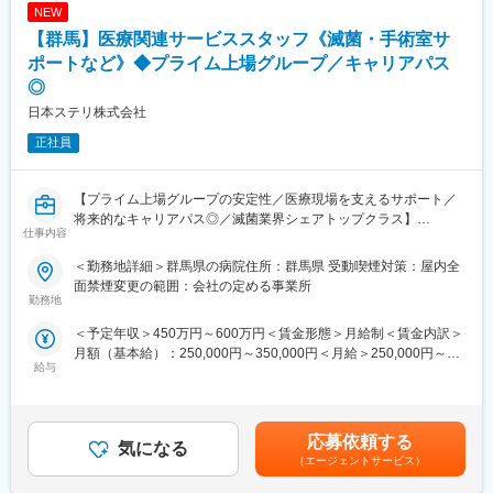
NEW
【群馬】医療関連サービススタッフ《滅菌・手術室サ
ポートなど》◆プライム上場グループ／キャリアパス
◎
日本ステリ株式会社
正社員
【プライム上場グループの安定性／医療現場を支えるサポート／
将来的なキャリアパス◎／滅菌業界シェアトップクラス】
仕事内容
【業務概要】
＜勤務地詳細＞群馬県の病院住所：群馬県 受動喫煙対策：屋内全
医療器材滅菌サービスを始めとし、医療機関に対し総合医療関連
面禁煙変更の範囲：会社の定める事業所
サービスを展開する当社において、病院内で実際に医療関連サー
勤務地
ビス業務を提供頂く方を募集します。
＜予定年収＞450万円～600万円＜賃金形態＞月給制＜賃金内訳＞
月額（基本給）：250,000円～350,000円＜月給＞250,000円～
【業務詳細】
給与
350,000円＜昇給有無＞有＜残業手当＞有＜給与補足＞※年収はご
■病院内の滅菌業務
経験やスキルを考慮して決定されます。■昇給：有■賞与：年2回
■手術室サポート業務
賃金はあくまでも目安の金額であり、選考を通じて上下する可能
■内視鏡室支援業務等の医療関連サービス業務
性があります。月給(月額)は固定手当を含めた表記です。
応募依頼する
気になる
＜滅菌業務とは＞
（エージェントサービス）
利用された医療器材は清潔にしなければ次の患者様に利用するこ