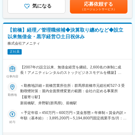
無＞有＜残業手当＞有＜給与補足＞※経験・能力・前職の給与など
■企業の特徴/魅力
応募依頼する
です。 また、病院や介護施設の業務軽減に貢献する事で、患者
気になる
を考慮するため上下する可能性があります・評価：年2回（4月・
最新技術導入と働きやすさを両立し、個々の挑戦を応援する社風
（エージェントサービス）
様、利用者様へのサービス向上に直結する為、大変やりがいのあ
10月/売上実績だけでなく取り組み姿勢や提案プロセスなどの定性
です。
るお仕事です。
評価も重視）・年収例：370-480万円(主任/入社2-3年)⇒420-550
万円(係長/入社3-5年)賃金はあくまでも目安の金額であり、選考を
変更の範囲：会社の定める業務
■キャリアアップについて：
通じて上下する可能性があります。月給(月額)は固定手当を含めた
【前橋】経理／管理職候補◆決算取り纏めなど◆設立
本人の頑張りを昇給、昇格にて評価される制度が御座います。ま
表記です。
以来無借金・黒字経営◎土日祝休み
た、事業拡大に伴い、新規の営業所も出店しており、営業所長や
エリアを管理する責任者などのポストがある為、早期のキャリア
株式会社アメニティ
アップが見込めます。 ※実際に入社4年前後で所長になった中途入
正社員
社の方もいらっしゃいます。
■会社情報：
【2007年の設立以来、無借金経営を継続。2,600名の体制に成
当社は入院中に必要となるアメニティ(パジャマ・タオル・日用
長！アメニティレンタルのストックビジネスモデルを構築】
品）をレンタルするアメニティサポートシステムを提供している
仕事内容
事業のさらなる拡大を見据え、各営業所における営業体制の強化
会社です。
を図るため、このたび新たな仲間をお迎えすることとなりまし
＜勤務地詳細＞前橋営業所住所：群馬県前橋市元総社町527-3 受
レンタルだけでなく、病院・介護施設内での申込の受付業務から
た。
動喫煙対策：屋内全面禁煙変更の範囲：会社の定める事業所
ご利用者への提供・回収・請求まで全て弊社で受け持っておりま
勤務地
す。そのため医療・介護施設の業務負担の軽減もでき多くのメリ
【最寄り駅】
■業務詳細：
ットがあります。拠点は北海道から九州まで展開し、毎年増収・
新前橋駅、井野駅(群馬県)、前橋駅
病院や介護施設に向けて、入院・入所時に必要な衣類やタオル、
増益と確実に業績伸長しています。
日用品などをレンタルできる「アメニティサポートシステム」を
＜予定年収＞450万円～600万円＜賃金形態＞年俸制＜賃金内訳＞
提案する営業です。ニーズに応じて、人材派遣・紹介サービスや
年額（基本給）：3,895,200円～5,194,800円固定残業手当/月：
変更の範囲：会社の定める業務
院内売店の運営代行サービスも提案していきます。
給与
50,400円～67,100円（固定残業時間20時間0分/月）超過した時間
外労働の残業手当は追加支給＜月額＞375,000円～500,000円（12
主な営業活動は新規提案営業と既存フォローの両輪です。 社会貢
分割）（一律手当を含む）＜昇給有無＞有＜残業手当＞有＜給与