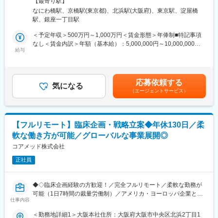
■働き方：
【最寄り駅】
承認申請・取得に向けた非（前）臨床開発戦略の構築・評価・分
千代田区丸の内1-11-1 パシフィックセンチュリープレイス丸の内
◎完全在宅勤務のため、拠点（東京・大阪）の近くにお住まいで
なにわ橋駅、京橋駅(東京都)、北浜駅(大阪府)、東京駅、淀屋橋
析・助言を中心としたコンサルティング業務をお任せします。
13階 受動喫煙対策：屋内全面禁煙変更の範囲：無
なくてもご就業いただけます。
駅、銀座一丁目駅
開発初期段階から関与し、医薬品開発の方向性を左右する戦略立
◎お昼休みの時間帯も自由なので、例えばお子様がおられる方の
案に携わる上流ポジションです。
＜予定年収＞500万円～1,000万円＜賃金形態＞年俸制■特記事項
場合、お子様の通院やご都合に合わせて業務時間を調整できま
なし＜賃金内訳＞年額（基本給）：5,000,000円～10,000,000円
す。
・各種動物実験受託機関（CRO）の選定・評価分析・実施支援
給与
＜月額＞416,666円～833,333円（12分割）＜昇給有無＞有＜残業
（自分の業務が終わるよう業務管理を行う必要はありますが、裁
・前臨床試験プロトコールの作成および施設モニタリング・監査
手当＞無＜給与補足＞※前職でのご経験・年収に応じて年収は考慮
量の大きい働き方ができます）
対応
いたします。■年収構成：年俸制となります。賃金はあくまでも目
※現在、関東関西のほか、九州、中部、東北、海外在住の方もいま
・評価分析および各フェーズにおけるガイダンス相談用報告書の
安の金額であり、選考を通じて上下する可能性があります。月給
す。
応募依頼する
作成
気になる
(月額)は固定手当を含めた表記です。
・会議や打ち合わせで必要な時は大阪・東京等へ出張（宿泊も伴
（エージェントサービス）
・治験相談および申請前相談に向けた戦略構築・資料作成・助言
います）が発生します。
・規制当局との面談への出席・対応
※国内出張の頻度は1~3回/年です。（海外出張の可能性も一部ござ
います）
■業務の特徴：
【フルリモート】臨床企画・戦略立案◆年休130日／柔
・プロジェクトは個人単独ではなく、社内メンバーと協働しなが
■ワークライフバランス：
軟な働き方が可能／グローバルな事業展開◎
ら分担して推進しています。
同社は、個人が最大限に能力を発揮できるよう働きやすい環境作
・非臨床領域における戦略設計から規制対応まで関わり、開発全
コアメッド株式会社
りに注力しております。男女問わず在宅勤務が可能です。また、
体を俯瞰する視点を身につけることが可能です。
女性社員も多く、産休・育休取得実績も豊富で9割以上の復職率を
正社員
誇っており、長期就業が可能な環境・福利厚生が整っています。
■教育体制：
通常医薬品メーカー出身が会員である関西医薬協会に、当社は会
変更の範囲：会社の定める業務
◆◇臨床企画経験の方歓迎！／完全フルリモート／柔軟な勤務が
員として登録しています。業界関連のセミナーにも参加すること
可能（1日7時間の裁量労働制）／アメリカ・ヨーロッパ企業と事
ができ、メーカーと同じレベルの業界知識とマーケット感をアッ
仕事内容
業展開／医薬品の薬事戦略・開発戦略のコンサルティング会社
プデートできる環境です。
◆◇
＜勤務地詳細1＞大阪本社住所：大阪府大阪市中央区北浜2丁目1