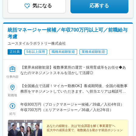
気になる
応募する
統括マネージャー候補／年収700万円以上可／前職給与
考慮
ユースタイルラボラトリー株式会社
正社員
5名以上採用
職種未経験歓迎
業種未経験歓迎
【業界未経験歓迎】複数事業所の運営・採用育成等をお任せ◆あ
なたのマネジメントスキルを活かして活躍◎
仕事内容
【全国拠点で活躍！マイカー勤務OK】養成期間後、全国の複数事
務所をマネジメントしていただきます。＼担当エリアは相談可
勤務地
能！／近隣エリアまたは全国から好きなエリアを相談できます！
《養成期間中の勤務地》現在は東京、横浜、埼玉、福岡の事業所
年収800万円（ブロックマネージャー候補／39歳／入社4年目）
で行っていますが、ご希望に合わせて、お住まいのエリアで行う
年収700万円（エリアマネージャー／36歳／入社2年目）
ことも可能です。また社宅の利用もできますので、ご面接時にお
給与
気軽にご相談ください。《養成期間後の勤務地》全国47都道府県
が対象※現在お住まいの地域又はジェネラルマネージャーと相談の
あなたの経験を、次は“社会課題を解く事業運営”へ
上決定《配属事業部について》障害福祉事業では「重度訪問介
拡大中の成長企業で、複数拠点を動かす統括ポジション
護」と「グループホーム」、高齢者事業では「訪問介護事業」を