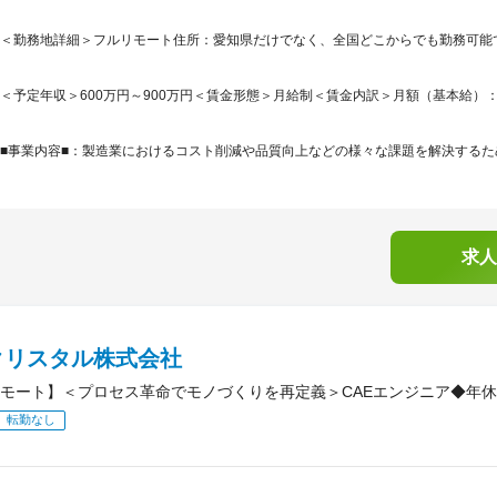
＜勤務地詳細＞フルリモート住所：愛知県だけでなく、全国どこからでも勤務可能
＜予定年収＞600万円～900万円＜賃金形態＞月給制＜賃金内訳＞月額（基本給）：405,0
■事業内容■：製造業におけるコスト削減や品質向上などの様々な課題を解決するため
求人
クリスタル株式会社
モート】＜プロセス革命でモノづくりを再定義＞CAEエンジニア◆年休1
転勤なし