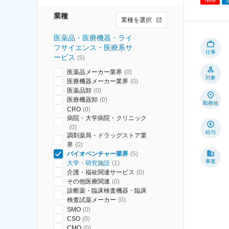
業種
業種を選択
医薬品・医療機器・ライ
フサイエンス・医療系サ
仕事
ービス
(
5
)
医薬品メーカー業界
(
0
)
対象
医療機器メーカー業界
(
0
)
医薬品卸
(
0
)
医療機器卸
(
0
)
勤務地
CRO
(
0
)
病院・大学病院・クリニック
(
0
)
給与
調剤薬局・ドラッグストア業
界
(
0
)
バイオベンチャー業界
(
5
)
事業
大学・研究施設
(
1
)
介護・福祉関連サービス
(
0
)
その他医療関連
(
0
)
診断薬・臨床検査機器・臨床
検査試薬メーカー
(
0
)
SMO
(
0
)
CSO
(
0
)
CMO
(
0
)