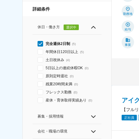
詳細条件
勤務地
休日・働き方
選択中
給与
完全週休2日制
(
5
)
事業
年間休日120日以上
(
5
)
土日祝休み
(
4
)
5日以上の連続休暇OK
(
0
)
原則定時退社
(
0
)
残業20時間未満
(
0
)
フレックス勤務
(
0
)
アイ
産休・育休取得実績あり
(
0
)
【フルリ
募集・採用情報
正社員
会社・職場の環境