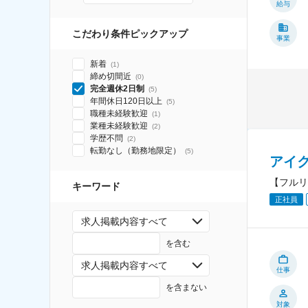
給与
こだわり条件ピックアップ
事業
新着
(
1
)
締め切間近
(
0
)
完全週休2日制
(
5
)
年間休日120日以上
(
5
)
職種未経験歓迎
(
1
)
業種未経験歓迎
(
2
)
学歴不問
(
2
)
転勤なし（勤務地限定）
(
5
)
アイ
【フルリ
キーワード
正社員
求人掲載内容すべて
を含む
求人掲載内容すべて
仕事
を含まない
対象