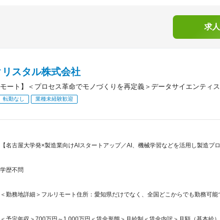
求人
クリスタル株式会社
モート】＜プロセス革命でモノづくりを再定義＞データサイエンティス
転勤なし
業種未経験歓迎
【名古屋大学発×製造業向けAIスタートアップ／AI、機械学習などを活用し製造プ
学歴不問
＜勤務地詳細＞フルリモート住所：愛知県だけでなく、全国どこからでも勤務可能
＜予定年収＞700万円～1,000万円＜賃金形態＞月給制＜賃金内訳＞月額（基本給）：469,