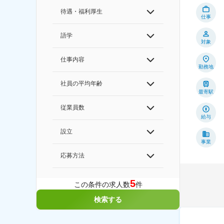
待遇・福利厚生
仕事
語学
対象
仕事内容
勤務地
社員の平均年齢
最寄駅
従業員数
給与
設立
事業
応募方法
5
この条件の求人数
件
検索する