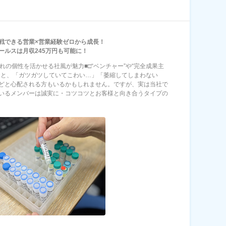
戦できる営業×営業経験ゼロから成長！
ールスは月収245万円も可能に！
ぞれの個性を活かせる社風が魅力■□“ベンチャー”や“完全成果主
くと、「ガツガツしていてこわい…」「萎縮してしまわない
どと心配される方もいるかもしれません。ですが、実は当社で
いるメンバーは誠実に・コツコツとお客様と向き合うタイプの