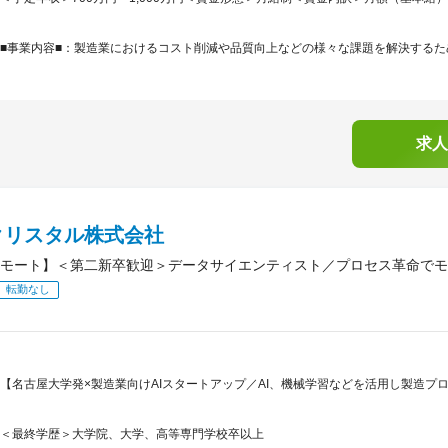
■事業内容■：製造業におけるコスト削減や品質向上などの様々な課題を解決するため
求人
クリスタル株式会社
モート】＜第二新卒歓迎＞データサイエンティスト／プロセス革命でモ
転勤なし
【名古屋大学発×製造業向けAIスタートアップ／AI、機械学習などを活用し製造プ
＜最終学歴＞大学院、大学、高等専門学校卒以上