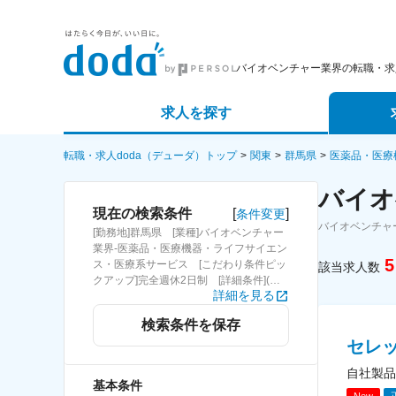
バイオベンチャー業界の転職・求
求人を探す
詳細条件から探す
エージェ
転職・求人doda（デューダ）トップ
関東
群馬県
医薬品・医療
バイオ
新着求人から探す
スカウト
[
]
現在の検索条件
条件変更
バイオベンチャ
[勤務地]群馬県 [業種]バイオベンチャー
求人特集から探す
パートナ
業界-医薬品・医療機器・ライフサイエン
5
ス・医療系サービス [こだわり条件ピッ
該当求人数
クアップ]完全週休2日制 [詳細条件](休
詳細を見る
日・働き方)完全週休2日制
検索条件を保存
セレ
自社製品
基本条件
New