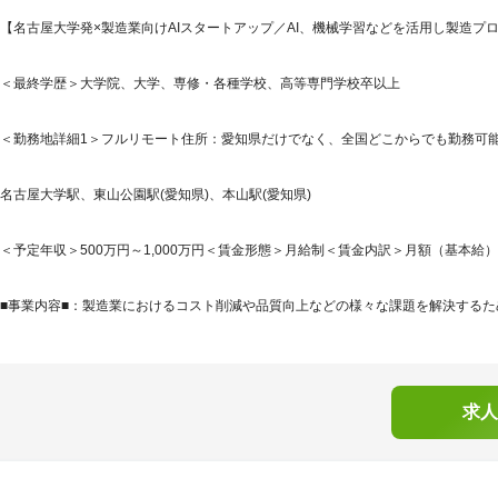
【名古屋大学発×製造業向けAIスタートアップ／AI、機械学習などを活用し製造プ
＜最終学歴＞大学院、大学、専修・各種学校、高等専門学校卒以上
＜勤務地詳細1＞フルリモート住所：愛知県だけでなく、全国どこからでも勤務可能で
名古屋大学駅、東山公園駅(愛知県)、本山駅(愛知県)
＜予定年収＞500万円～1,000万円＜賃金形態＞月給制＜賃金内訳＞月額（基本給）：332,
■事業内容■：製造業におけるコスト削減や品質向上などの様々な課題を解決するため
求人