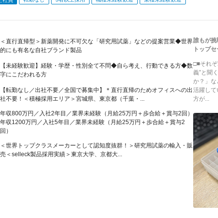
誰もが挑
＜直行直帰型＞新薬開発に不可欠な「研究用試薬」などの提案営業◆世界
トップセ
的にも有名な自社ブランド製品
□■それ
【未経験歓迎】経験・学歴・性別全て不問◆自ら考え、行動できる方◆数
義”と聞
字にこだわれる方
か？」な
【転勤なし／出社不要／全国で募集中】＊直行直帰のためオフィスへの出
活躍して
社不要！＜積極採用エリア＞宮城県、東京都（千葉・...
方が...
年収800万円／入社2年目／業界未経験（月給25万円＋歩合給＋賞与2回）
年収1200万円／入社5年目／業界未経験（月給25万円＋歩合給＋賞与2
回）
＜世界トップクラスメーカーとして認知度抜群！＞研究用試薬の輸入・販
売＜selleck製品採用実績＞東京大学、京都大...