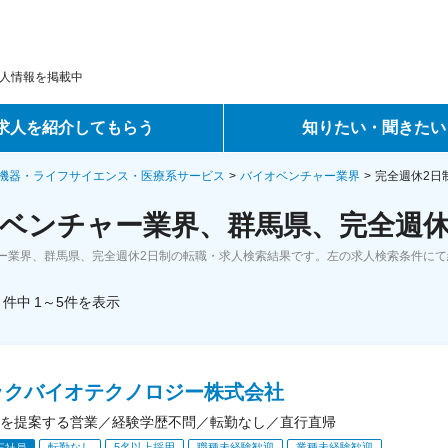
人情報を掲載中
求人を紹介してもらう
知りたい・聞きたい
ントサービス
転職ノウハウ
機器・ライフサイエンス・医療系サービス
バイオベンチャー業界
完全週休2日
ベンチャー業界、群馬県、完全週休
サービス
データで見る転職
ー業界、群馬県、完全週休2日制の転職・求人検索結果です。左の求人検索条件にて
ーエージェントサービス
コラム・インタビュー
件中
1～5
件
を表示
転職Q&A
ックバイオテクノロジー株式会社
を提案する営業／経験学歴不問／転勤なし／直行直帰
転勤なし
5名以上採用
職種未経験歓迎
業種未経験歓迎
正社員