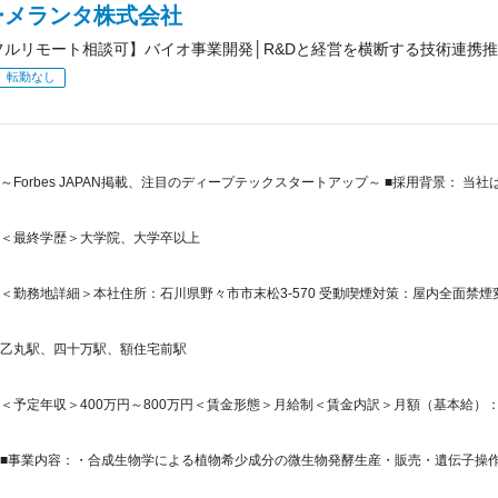
ーメランタ株式会社
フルリモート相談可】バイオ事業開発│R&Dと経営を横断する技術連携
転勤なし
～Forbes JAPAN掲載、注目のディープテックスタートアップ～ ■採用背景： 
＜最終学歴＞大学院、大学卒以上
＜勤務地詳細＞本社住所：石川県野々市市末松3-570 受動喫煙対策：屋内全面禁煙
乙丸駅、四十万駅、額住宅前駅
＜予定年収＞400万円～800万円＜賃金形態＞月給制＜賃金内訳＞月額（基本給）：250,0
■事業内容：・合成生物学による植物希少成分の微生物発酵生産・販売・遺伝子操作及