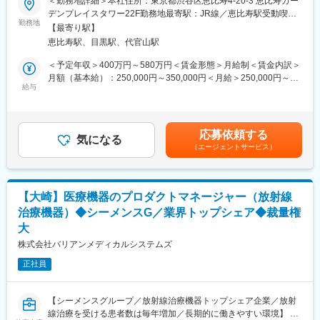
＜勤務地詳細＞本社住所：東京都渋谷区恵比寿4-20-3 恵比寿ガー
・在宅勤務やフレックス制度を活用・相談可能
デンプレイスタワー22F勤務地最寄駅：JR線／恵比寿駅受動喫煙
・出張：国内（年数回程度）※更改案件時は増える見込、海外（年
■業務詳細：
勤務地
対策：屋内全面禁煙変更の範囲：会社の定める事業所（リモート
1回程度）
【最寄り駅】
グローバル情報統括部にて、以下の業務に従事していただきま
ワーク含む）
・残業：10～20時間程度／月
恵比寿駅、目黒駅、代官山駅
す。
・ITインフラの変更・管理プロセスの見直し、文書化の促進
＜予定年収＞400万円～580万円＜賃金形態＞月給制＜賃金内訳＞
■仕事の魅力・やりがい：
・ITインフラ（サーバー(WindowsServer/Linux)、ネットワーク
月額（基本給）：250,000円～350,000円＜月給＞250,000円～
・IT投資には積極的なため、新しいITインフラを企画検討して経営
(LAN/WAN/FW)、クラウド(AWS/Azure)）の維持管理
給与
350,000円＜昇給有無＞有＜残業手当＞有＜給与補足＞※給与詳細
陣に提案することができ、自分で考えたものを会社に導入するこ
・ITコミュニケーション（クライアント端末（PC、iPhone/iPad
は経験・能力・前職給与等を踏まえて決定■定期昇給：年1回（非
とが可能です。
などのスマートデバイス）、コミュニケーションツール
管理職のみ）■賞与：年2回（6月／12月）昨年度実績賞与4.5か月
・海外拠点への出張があり、語学力向上・グローバルIT基盤の経
（Microsoft365））の維持管理
賃金はあくまでも目安の金額であり、選考を通じて上下する可能
験・国際的なマネジメントスキルや調整力の向上が可能です。
応募依頼する
・エンドポイントセキュリティの維持管理（SOC運用は外部委
気になる
性があります。月給(月額)は固定手当を含めた表記です。
（エージェントサービス）
託）
■当社の魅力：
・社員からのITに関する問い合わせ対応（ヘルプデスクは外部委
【充実のキャリアパス】
託）
事業部が分かれており、海外子会社も多くあるため、同規模の会
・ベンダーコントロール
社よりも幅広い経験ができスキルアップが可能です。今後は各事
【大崎】医療機器のプロダクトマネージャー（放射線
◇担当分けは以下のように行っています。
業部や海外子会社とのジョブローテーション等も推進していく予
治療機器）◆シーメンスG／業界トップシェア◆裁量権
各業務毎主担当/副担当 2年程度でローテーション／1人が複数業
定です。
大
務を兼務
【良好な就業環境】
株式会社バリアンメディカルシステムズ
在宅勤務やフレックス制度もあり、活用可能です。（※部署ごとで
■働き方：
規定あり）時間場所に拘束されないフレキシブルな働き方ができ
正社員
・在宅勤務やフレックス制度を活用・相談可能
ます。
・出張：国内（年数回程度）※更改案件時は増える見込、海外（年
1回程度）
変更の範囲：会社の定める業務
【シーメンスグループ／放射線治療機器トップシェア企業／放射
・残業：10～20時間程度／月
線治療を受ける患者数は毎年増加／長期的に働きやすい環境】