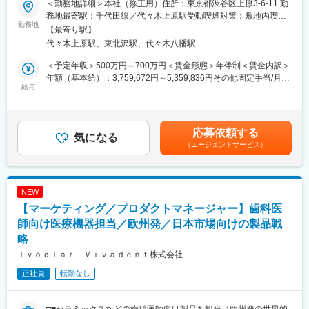
どの各部門と密に連携しながら予算管理／PDCAを行い、目標達
＜勤務地詳細＞本社（修正用）住所：東京都渋谷区上原3-6-11 勤
日常的な経理・決算業務および総務全般を担当していただきま
成に導く役割を担っています。
務地最寄駅：千代田線／代々木上原駅受動喫煙対策：敷地内喫煙
す。
勤務地
◎事業管理業務の生産性向上に向けた業務改革の実践を通じて、
可能場所あり変更の範囲：無
【最寄り駅】
＜経理業務＞
管理会計や財務会計に関する高度な知識・スキルを習得しなが
代々木上原駅、東北沢駅、代々木八幡駅
・経費精算、支払処理、仕訳入力などの日常経理
ら、事業価値の向上に直接貢献することができます。
・売掛金・買掛金・在庫データの経理処理、入出金対応など
◎販売、生産、開発、品証、CSといった様々な部門とのコミュニ
＜予定年収＞500万円～700万円＜賃金形態＞年俸制＜賃金内訳＞
・月次・年次決算の補助業務、監査・税務調査対応の補助
ケーションを通じて、幅広い社内人脈を構築できます。
年額（基本給）：3,759,672円～5,359,836円その他固定手当/月：
・社内向けレポート作成補助（予算実績管理など）
給与
20,000円～30,000円固定残業手当/月：83,360円～116,680円（固
・英文メール対応、香港本社・海外監査法人とのやり取り補助
■応募者へのメッセージ：
定残業時間32時間0分/月）超過した時間外労働の残業手当は追加
＜総務業務＞
事業はDXの影響をうけ、今まさに変革の時期にあります。事業管
支給＜月額＞416,666円～593,333円（12分割）（一律手当を含
・社内インフラやオフィス環境の維持・整備
理の在り方も変革が必要となっており、AIを使った自動化や、新
む）＜昇給有無＞有＜残業手当＞有＜給与補足＞※スキル・ご経
応募依頼する
・外部ベンダー（システム、保険、ファシリティ等）との交渉お
気になる
しい会計制度への対応、生産性を上げる為の業務革新などが求め
験・ご年齢などを考慮の上、規定により決定いたします。賃金は
（エージェントサービス）
よび契約管理
られています。
あくまでも目安の金額であり、選考を通じて上下する可能性があ
事業をしっかり把握する為の管理業務に加え、これらの戦略的な
ります。月給(月額)は固定手当を含めた表記です。
■組織構成：
変革を一緒に推進してみませんか？
総務経理部は本部長、マネージャー、メンバー3名の計5名（30代
新しい事にチャレンジし、自身のキャリア開発と共に、仕組みや
NEW
～40代）が在籍しております。
組織の在り方などを変えていく事に関心がある方を歓迎します。
【マーケティング／プロダクトマネージャー】歯科医
■キャリアパス：
師向け医療機器担当／欧州発／日本市場向けの製品戦
変更の範囲：会社の定める業務
少数精鋭組織のため、入社後は経験・スキルに応じて業務範囲を
略
徐々に広げていける環境です。経理を軸としてバックオフィスで
Ｉｖｏｃｌａｒ Ｖｉｖａｄｅｎｔ株式会社
長期に活躍いただくことを期待しております。
※総務として、経理以外の業務にも携わっていただきます。柔軟に
正社員
転勤なし
ご対応いただける方におすすめです。
■働き方：
□■セラミックスなどの歯科医師向け製品を担当／欧州発の世界的