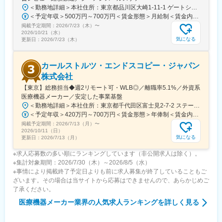
＜勤務地詳細＞本社住所：東京都品川区大崎1-11-1 ゲートシティ大崎ウエストタワー勤務地最寄駅：JR線／大崎駅受動喫煙対策：屋内全面禁煙変更の範囲：会社の定める事業所（リモートワーク含む）
＜予定年収＞500万円～700万円＜賃金形態＞月給制＜賃金内訳＞月額（基本給）：250,000円～500,000円＜月給＞250,000円～500,000円＜昇給有無＞有＜残業手当＞有＜給与補足＞※給与詳細は経験・能力・前職給与等を踏まえて決定致します。■昇給：年1回（10月）■賞与：年2回（6月・12月）賃金はあくまでも目安の金額であり、選考を通じて上下する可能性があります。月給(月額)は固定手当を含めた表記です。
掲載予定期間：
2026/7/23（木）
〜
2026/10/21（水）
気になる
更新日：
2026/7/23（木）
カールストルツ・エンドスコピー・ジャパン
株式会社
【東京】総務担当◆週2リモート可・WLB◎／離職率5.1%／外資系
医療機器メーカー／安定した事業基盤
＜勤務地詳細＞本社住所：東京都千代田区富士見2-7-2 ステージビルディング8F勤務地最寄駅：JR総武線／飯田橋駅受動喫煙対策：屋内全面禁煙変更の範囲：会社の定める事業所（リモートワーク含む）
＜予定年収＞420万円～700万円＜賃金形態＞年俸制＜賃金内訳＞年額（基本給）：3,319,800円～5,440,000円固定残業手当/月：73,350円～130,000円（固定残業時間30時間0分/月）超過した時間外労働の残業手当は追加支給＜月額＞350,000円～583,333円（12分割）（一律手当を含む）＜昇給有無＞有＜残業手当＞有＜給与補足＞※経験・能力・前職での給与を考慮し､当社規定により決定します。■パフォーマンスボーナス（個人実績連動／年1回■昇給：有（人事評価・会社業績に基づく）賃金はあくまでも目安の金額であり、選考を通じて上下する可能性があります。月給(月額)は固定手当を含めた表記です。
掲載予定期間：
2026/7/13（月）
〜
2026/10/11（日）
気になる
更新日：
2026/7/13（月）
※求人応募数の多い順にランキングしています（非公開求人は除く）。
※集計対象期間：2026/7/30（木）～2026/8/5（水）
※事情により掲載終了予定日よりも前に求人募集が終了していることもご
ざいます。その場合は当サイトから応募はできませんので、あらかじめご
了承ください。
医療機器メーカー業界
の人気求人ランキングを詳しく見る