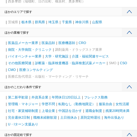
西多摩郡（瑞穂町、日の出町、檜原村、奥多摩町）
ほかのエリアで探す
茨城県
栃木県
群馬県
埼玉県
千葉県
神奈川県
山梨県
ほかの業種で探す
医薬品メーカー業界
医薬品卸
医療機器卸
CRO
病院・大学病院・クリニック
調剤薬局・ドラッグストア業界
バイオベンチャー業界
大学・研究施設
介護・福祉関連サービス
その他医療関連
診断薬・臨床検査機器・臨床検査試薬メーカー
SMO
CSO
CMO
医療コンサルティング
医療広告代理店・出版社・マーケティング・リサーチ
ほかのこだわり条件で探す
第二新卒歓迎
外資系企業
年間休日120日以上
フレックス勤務
管理職・マネジャー
学歴不問
転勤なし（勤務地限定）
服装自由
女性活躍
社宅・家賃補助制度
上場企業
中国語を活かす
退職金制度
残業20時間未満
完全週休2日制
職種未経験歓迎
土日祝休み
原則定時退社
海外出張あり
U・Iターン支援あり
ほかの固定給で探す