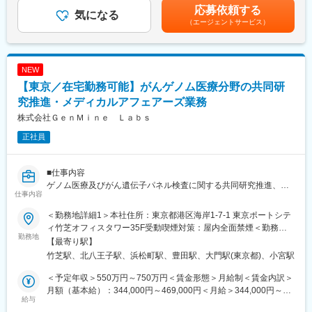
平均残業4時間、在宅勤務・時差出勤可。
当を含めた表記です。
応募依頼する
析、自社製品におけるGap Analysisを用いた臨床研究の立案・実
気になる
育児支援、資格取得支援、退職金、オフィスドリンク・菓子提供
（エージェントサービス）
行
など福利厚生も充実。
■ご入社後の担当業務／期待する役割
■会社の魅力：
・メディカル戦略部における自社製品に関するエビデンス創出及
CMでおなじみの『モイスティーヌ』。医療機器メーカーとして培
NEW
び普及のための業務
ってきた技術を活かした特許取得の美容器と、独自に開発した基
【東京／在宅勤務可能】がんゲノム医療分野の共同研
・社外共同研究及びメディカル戦略部主導研究の推進
礎化粧品の組み合わせによる『モイスティーヌ基礎美容法』は、
究推進・メディカルアフェアーズ業務
健康的でトラブルのない美しい素肌に導きます。
■仕事の魅力／やりがい／将来ビジョン
通信販売やネット販売ではなく、専門アドバイザーがモイスティ
株式会社ＧｅｎＭｉｎｅ Ｌａｂｓ
・ソフトバンクグループにおいて期待の高い新規事業の一つであ
ーヌサロンにてカウンセリングを行いながら、お客様にあわせた
正社員
るプレシジョンメディシン事業に関わることができます。特に、
ご提案をしていきます。全国に販売会社とサロンがあります。
これから発展が期待できるゲノム領域の遺伝子事業の日本展開に
貢献・関与できます。
変更の範囲：会社の定める業務
■仕事内容
ゲノム医療及びがん遺伝子パネル検査に関する共同研究推進、エ
・海外にある関係会社と連携して事業を進めており、グローバル
仕事内容
ビデンス創出及びリアルワールドデータ利活用業務をお任せいた
な環境での仕事ができます。
します。
＜勤務地詳細1＞本社住所：東京都港区海岸1-7-1 東京ポートシテ
・バイオ技術者、IT・AI技術者、マーケティング、営業などさま
ィ竹芝オフィスタワー35F受動喫煙対策：屋内全面禁煙＜勤務地
〇共同研究・臨床研究の推進
勤務地
ざまなメンバーが一丸となって事業推進に取り組んでいます。
詳細2＞日野サイト住所：東京都日野市さくら町1 勤務地最寄駅：
【最寄り駅】
・医療機関・研究機関との共同研究の企画・運営
JR中央線線／豊田駅受動喫煙対策：敷地内喫煙可能場所あり変更
竹芝駅、北八王子駅、浜松町駅、豊田駅、大門駅(東京都)、小宮駅
・研究計画書、関連資料の作成
・検査会社、製薬会社などからのキャリア採用者も多く、ダイバ
の範囲：会社の定める場所（リモートワークを行う場所を含む）
・KOL・共同研究先とのコミュニケーション
ーシティな環境です。
＜予定年収＞550万円～750万円＜賃金形態＞月給制＜賃金内訳＞
月額（基本給）：344,000円～469,000円＜月給＞344,000円～
〇エビデンス創出・データ利活用
給与
■身につくスキル
469,000円＜昇給有無＞有＜残業手当＞有＜給与補足＞※現職をも
・リアルワールドデータ（RWD）を活用した研究推進