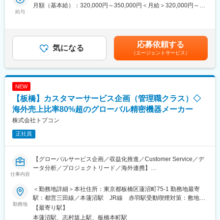
ポートする
月額（基本給）：320,000円～350,000円＜月給＞320,000円～
見積・受注管理
給与
350,000円＜昇給有無＞有＜残業手当＞有＜給与補足＞※記載年収
・正確かつ迅速に見積書を作成し、見積から受注までのプロセス
については、あくまで目途となっておりますので、こちらの金額
を管理
を保証するものではございません。ご経験・スキル、当社の処遇
・未決裁見積や顧客問い合わせへのフォローアップを行い、受注
基準に応じて決定いたしますのでご了承ください。賃金はあくま
応募依頼する
率向上を図る
気になる
でも目安の金額であり、選考を通じて上下する可能性がありま
（エージェントサービス）
・ストラテジックアカウントマネージャー、オペレーション、サ
す。月給(月額)は固定手当を含めた表記です。
プライチェーンと連携し、納期遵守および課題解決を推進
・会社方針に基づく価格管理および契約締結を支援
◎案件開拓
NEW
・顧客と定期的に接点を持ち、変化するニーズを把握するととも
【板橋】カスタマーサービス企画（管理職クラス）◇
に追加成長機会を特定
・顧客の購買動向を把握し、顧客目標を支援する製品やソリュー
海外売上比率80%超のグローバル精密機器メーカー
ションを提案
株式会社トプコン
・Design-in機会を特定し、必要に応じてストラテジックアカウン
正社員
トマネージャーまたはアプリケーションエンジニアと連携
・効果的なアカウント管理と積極的な顧客対応を通じて売上成長
を支援
【グローバルサービス企画／収益化推進／Customer Service／デ
◎営業企画・営業推進
ータ分析／プロジェクトリード／海外連携】
・CRMシステム内で顧客情報、案件情報、売上予測情報を正確に
仕事内容
HQの立場で、グローバルに展開するサービス事業の企画立上げか
管理
ら収益化、改善までを主導します。事業企画力とプロジェクト推
・売上予測、パイプラインレビュー、事業計画策定を支援
＜勤務地詳細＞本社住所：東京都板橋区蓮沼町75-1 勤務地最寄
進力を軸に、Customer Service機能の価値最大化に取り組むポジ
・顧客活動を管理し、適切なフォローアップおよび案件実行を推
駅：都営三田線／本蓮沼駅 JR線 赤羽駅受動喫煙対策：敷地内
ションです。
勤務地
進
全面禁煙変更の範囲：会社の定める事業所
【最寄り駅】
・営業プロセスおよび商業ポリシーへの準拠を徹底
本蓮沼駅、志村坂上駅、板橋本町駅