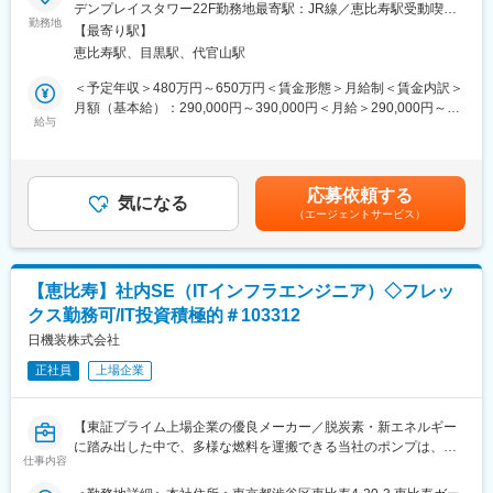
デンプレイスタワー22F勤務地最寄駅：JR線／恵比寿駅受動喫煙
合わせに対応します。ビジネスニーズと税務要件のバランスを取
■業務詳細：
勤務地
対策：屋内全面禁煙変更の範囲：会社の定める事業所（リモート
りながら、実務的な判断・助言を行います。また、新たな対応が
【最寄り駅】
グローバル情報統括部にて、以下の業務に従事していただきま
ワーク含む）
求められる場合や、社内に税務コンプライアンスを浸透させるた
恵比寿駅、目黒駅、代官山駅
す。
めのセミナー開催も想定しています。
・将来を見据えた新しいITインフラの戦略立案
＜予定年収＞480万円～650万円＜賃金形態＞月給制＜賃金内訳＞
・ユーザー部門ごとのITインフラの最適化、共通化の推進
月額（基本給）：290,000円～390,000円＜月給＞290,000円～
◇業務プロセス整備・効率化
・ITインフラの変更・管理プロセスの見直し、文書化の促進
給与
390,000円＜昇給有無＞有＜残業手当＞有＜給与補足＞※給与詳細
現在整備途上にある日本の税務業務体制の構築・改善を担当しま
・ITインフラ（サーバー(WindowsServer/Linux)、ネットワーク
は経験・能力・前職給与等を踏まえて決定■定期昇給：年1回（非
す。データ抽出および加工等の補助業務については業務委託を活
(LAN/WAN/FW)、クラウド(AWS/Azure)）の維持管理
管理職のみ）■賞与：年2回（6月／12月）昨年度実績賞与4.5か月
用しながら、自ら効率化を提案・推進していただきます。
・ITコミュニケーション（クライアント端末（PC、iPhone/iPad
賃金はあくまでも目安の金額であり、選考を通じて上下する可能
応募依頼する
などのスマートデバイス）、コミュニケーションツール
気になる
性があります。月給(月額)は固定手当を含めた表記です。
・グローバルの意思決定に近い環境
（エージェントサービス）
（Microsoft365））の維持管理
グローバルディレクターはシンガポールを拠点としていますが、
・エンドポイントセキュリティの維持管理（SOC運用は外部委
日本本社勤務のため、グローバルレベルの税務方針や意思決定プ
託）
ロセスに近い環境で業務に携わることができます。
・社員からのITに関する問い合わせ対応（ヘルプデスクは外部委
【恵比寿】社内SE（ITインフラエンジニア）◇フレッ
託）
・0から構築できる環境
クス勤務可/IT投資積極的＃103312
・ベンダーコントロール
既存のルールや慣習に縛られず、日本の税務業務体制を自らの手
日機装株式会社
で設計・構築できます。整備途上だからこそ、ご自身の経験と判
【入社後の業務内容】
断を存分に活かせるポジションです。
正社員
上場企業
以下プロジェクトのいずれかに参画していただく予定です。
・ネットワーク、サーバー更改（EOL対応）
・システム（特権ID管理ツール、SIEM）新規導入
【東証プライム上場企業の優良メーカー／脱炭素・新エネルギー
・全社ポータルサイト更改
変更の範囲：会社の定める業務
に踏み出した中で、多様な燃料を運搬できる当社のポンプは、時
仕事内容
代に沿ったアプローチができるため、ニーズ拡大しており、将来
■働き方：
性抜群です】