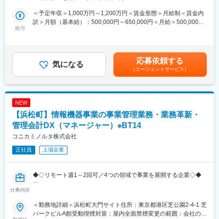
■業務内容
◎部門横断連携
管理職として、サービス事業の収益創出と顧客満足度向上を目的
・ストラテジックアカウントマネージャー、アプリケーションエ
＜予定年収＞1,000万円～1,200万円＜賃金形態＞月給制＜賃金内
に、複数のプロジェクトを横断的に推進します。主な業務は下記
ンジニアリング、プロダクトマネジメント、オペレーション、サ
訳＞月額（基本給）：500,000円～650,000円＜月給＞500,000円
となります。
給与
プライチェーンと密接に連携
～650,000円＜昇給有無＞有＜残業手当＞無＜給与補足＞※給与詳
（1）サービス事業の収益化プロジェクトにおけるリード／サブリ
・顧客と社内関係者間のコミュニケーションを促進し、課題解決
細は経験・能力・前職給与等を踏まえて決定※年収には各種手当を
ード、またはPMOとしての進捗・課題管理
を支援
含みます■昇給：年1回（資格／役割に応じてその都度決定）■賞
（2）海外を含む延長保証、保守契約等の企画立案と実行の主導
・主要顧客向け施策や成長機会においてストラテジックアカウン
与：年2回（7月・12月※2025年度実績4.61か月）賃金はあくまで
応募依頼する
（3）Customer Service機能としてのP/L管理と改善
気になる
トマネージャーを支援
も目安の金額であり、選考を通じて上下する可能性があります。
（エージェントサービス）
（4）トプコンのグローバル組織と連携した顧客満足度向上施策の
・Design Winから量産、その後のサポートまで円滑な移行を実現
月給(月額)は固定手当を含めた表記です。
推進
◎顧客・市場分析
（5）サービス性向上を目的とした設計・企画部門への課題提起や
・製品、サービス、市場要求に関する顧客フィードバックを収集
技術要求の提案
・顧客の事業環境、購買動向、競争状況の変化を把握し共有
NEW
（6）顧客データ分析に基づくサービスビジネス計画の策定を担い
・市場情報および顧客インサイトを営業責任者やプロダクトマネ
【浜松町】情報機器事業の事業管理業務・業務革新・
ます。HQとして、オンライン会議や海外出張を通じ、各地域を支
ジメントに提供
援します。
管理会計DX（マネージャー）※BT14
・ターゲット市場およびアプリケーション領域における新たな機
会の特定を支援
コニカミノルタ株式会社
■業務の魅力
正社員
上場企業
・サービス企画から収益管理まで一貫して関与でき、事業視点で
変更の範囲：会社の定める業務
の意思決定力が磨かれます。
・グローバル組織と協働し、影響範囲の大きいプロジェクトを推
◆◇リモート週1～2回可／4つの領域で事業を展開する企業◇◆
進できます。
・データ分析に基づき、自ら課題設定し改善を形にできます。
仕事内容
■事業内容：
情報機器事業には以下の二つの事業が含まれます。
■働く環境
＜勤務地詳細＞浜松町大門サイト住所：東京都港区芝公園2-4-1 芝
（1）デジタルワークプレイス事業
・HQ機能として、国内外の関係部署と連携するポジションです。
パークビルA館受動喫煙対策：屋内全面禁煙変更の範囲：会社の定
複合機及び関連消耗品の開発・製造・販売、並びに関連サービ