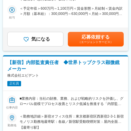
日本の法令対応や人事課題にも主体的に取り組んでいただきま
り、全社的に月40時間を超えることはほぼありません。また、1
す。
＜予定年収＞600万円～1,100万円＜賃金形態＞月給制＜賃金内訳
年間（予定）の教育期間経過後はリモート勤務も可能です。
また、国内関係会社の人事と連携し、日本の人事戦略をリードし
＞月額（基本給）：300,000円～630,000円＜月給＞300,000円～
ていただきます。
給与
630,000円＜昇給有無＞有＜残業手当＞有＜給与補足＞※給与詳細
■当社の強み：
は経験・能力・前職給与等を踏まえて決定※年収には各種手当を含
◇「国内シェアトップクラス」&「110の国と地域でのグローバル
■業務詳細：
みます■昇給：年1回（資格／役割に応じてその都度決定）■賞
展開」
・人事戦略の立案および制度企画から運用まで（評価・報酬・グ
与：年2回（7月・12月※2025年度実績4.61か月）■年収例：エキ
・患者への負担が少ないことから心筋梗塞の治療法等では約90％
応募依頼する
レーディング）
気になる
スパート：700～900万賃金はあくまでも目安の金額であり、選考
以上がカテーテル治療が選択されています。その治療に使用され
（エージェントサービス）
・人員計画や人件費の管理
を通じて上下する可能性があります。月給(月額)は固定手当を含め
るカテーテルおよびガイドワイヤ（カテーテルを治療部へ導くた
・組織開発や人事異動、昇進昇格の管理
た表記です。
めのワイヤ）国内トップクラスシェアの実力を誇っています。ま
・労働組合（労使懇談会等の開催運営）
た、世界110の国と地域でのグローバル規模でのシェアも拡大し
・労基署などの公的機関の対応
続けています。
【新宿】内部監査責任者 ◆世界トップクラス顕微鏡
・労務課題への対応
メーカー
・各種データ分析
変更の範囲：会社の定める業務
・アイケア、スマートインフラ以外の事業部門に対する人事課題
株式会社エビデント
の対応や問題解決支援
正社員
■キャリアパス：
将来的にはHRBPやグローバル人事企画チーム、HRIS領域への挑
■業務内容：当社の財務、業務、および戦略的リスクを評価し、グ
戦も可能です。
ローバル規模でプロセス改善とリスク低減を推進する「内部監査
本社人事部門として、HRBPや関係会社の人事と連携しながら戦
仕事内容
（Internal Audit）」をお任せします。本職務は監査委員会の指示
略実現に携わりたい方のご応募をお待ちしています。
のもとで体系的な企業リスクマネジメント（ERM）のアプローチ
＜勤務地詳細＞新宿オフィス住所：東京都新宿区西新宿2-3-1 新宿
構築を支援するほか、CFOおよびグローバルリーダーシップチー
モノリス勤務地最寄駅：各線／新宿駅受動喫煙対策：屋内全面禁
■働き方：
ムの信頼できるアドバイザーとして、財務・戦略的リスクに関す
勤務地
煙変更の範囲：会社の定める事業所（リモートワーク含む）
リモート勤務は試用期間経過後に週１日の使用が可能です。
【最寄り駅】
る独立した視点を提供します。