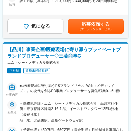
訳＞月額（基本給）：210,000円～330,000円/月20日間勤務想定
・修理・クレーム受付対応
給与
ティな環境です。
＜想定月額＞210,000円～330,000円＜昇給有無＞有＜残業手当＞
・営業サポート業務（データ作成・資料作成など）
有＜給与補足＞※前職の給与、経験等を考慮の上、決定いたしま
・その他、上記に付随する事務業務全般
■身につくスキル
す。賃金はあくまでも目安の金額であり、選考を通じて上下する
・がんゲノム医療領域の専門知識
可能性があります。月給(月額)は固定手当を含めた表記です。
応募依頼する
◆企業情報
気になる
・メディカルアフェアーズ・エビデンス創出の実践力
（エージェントサービス）
・創業以来「削るテクノロジー」（超高速回転・超音波）を核
・共同研究・プロジェクトマネジメント能力
に、歯科医療機器、工業用切削・研削機器、外科医療機器分野で
成長してきました。
変更の範囲：会社の定める業務
・歯科医療機器分野では、世界マーケットでトップレベルのシェ
【品川】事業企画/医療現場に寄り添うプライベートブ
アを誇ります。
ランドプロデューサー◇三菱商事G
◆高い品質と技術力
エム・シー・メディカル株式会社
・当社製品に使用される精密部品2万3000点のうち、自社工場で
正社員
業種未経験歓迎
生産しているものの割合は、実に85%以上。
・ゼロから自分たちの手で生み出すからこそ実現できる高品質な
製品を低コストで生産。ナカニシのものづくりの原点が、ここに
■□医療現場に寄り添うPBブランド『Medi With（メディウイ
あります。
ズ）』の次代を創るPB事業プロデューサーを募集/残業0～5h程/三
仕事内容
菱商事のヘルスケア部門を担う□■
◆グローバル展開
■概要
＜勤務地詳細＞エム・シー・メディカル株式会社 品川本社住
世界140ヵ国以上の国々に販売実績を持ち、いまや売上高の海外
国内の医療・ヘルスケア市場に向けたプライベートブランド
所：東京都港区港南2-16-1 品川イーストワンタワー12F勤務地最
比率が80％を占めています。
（PB）『Medi With』をはじめとする製品・サービスの事業企画
勤務地
寄駅：JR線／品川駅受動喫煙対策：屋内全面禁煙変更の範囲：会
【最寄り駅】
および推進を一気通貫でお任せします。
社の定める事業所
変更の範囲：会社の定める業務
品川駅、北品川駅、高輪ゲートウェイ駅
単なるモノづくりにとどまらず、現場の医療従事者や患者様が抱
える潜在的な課題やニーズを起点に、商品企画から製造パートナ
＜予定年収＞450万円～650万円＜賃金形態＞月給制補足事項なし