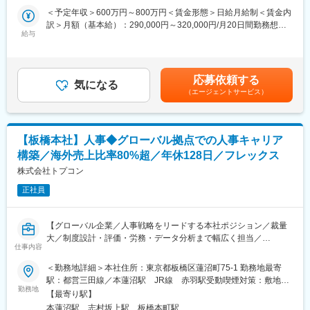
■募集背景
まる中、社内各部門を横断して開示対応を推進できる人材を募集
＜予定年収＞600万円～800万円＜賃金形態＞日給月給制＜賃金内
新規事業をはじめとしたビジネス領域の拡大、法令遵守体制の整
します。
訳＞月額（基本給）：290,000円～320,000円/月20日間勤務想定
備・拡充等に伴って、法務/コンプライアンスへの取り組みを強化
開示実務だけでなく、情報収集・データ管理の仕組みづくり、社
給与
＜想定月額＞290,000円～320,000円＜昇給有無＞有＜残業手当＞
するため。
内体制の整備、経営層への報告まで幅広く担当いただきます。
有＜給与補足＞■昇給：原則年1回■賞与：原則年2回（前年度実績
5.4か月相当）※決算賞与含む賃金はあくまでも目安の金額であ
■働き方
■業務内容：
り、選考を通じて上下する可能性があります。月給(月額)は固定手
・在宅：1～4日/週
応募依頼する
サステナビリティ開示・ESG推進担当としてご活躍いただきま
気になる
当を含めた表記です。
・フレックス：利用可
（エージェントサービス）
す。
・残業：10～20時間/月程度
◇サステナビリティ開示対応
・転勤：当面なし
・SSBJ等の開示要請等を踏まえた対応方針の検討
・開示項目、重要課題、リスク・機会、指標・目標の整理
■当社について
【板橋本社】人事◆グローバル拠点での人事キャリア
・有価証券報告書、統合報告書等の開示資料作成
当社は「いのち」と「環境」を原点として、ものづくりを行う東
構築／海外売上比率80%超／年休128日／フレックス
・監査法人・外部専門家との協議、開示内容のレビュー対応
証プライム市場上場メーカーです。
・サステナビリティ開示に関する全社方針・対応計画の策定およ
株式会社トプコン
世界屈指の「流体制御」技術を強みに、社会インフラや人々の暮
び進捗管理
らしを支えています。
正社員
◇社内データ・業務プロセスの整備
多数のトップ級シェア製品を有する一方、新規事業にも積極的に
・国内外のグループ会社を含むサステナビリティ関連データの情
挑戦しており、若手社員も早期から活躍できる風土があります。
報収集・管理体制の構築
【グローバル企業／人事戦略をリードする本社ポジション／裁量
・温室効果ガス排出量等の非財務情報に関する内部統制の整備
大／制度設計・評価・労務・データ分析まで幅広く担当／
◇社内外との連携
仕事内容
変更の範囲：会社の定める業務
HRBP・グローバル人事・HRISへキャリア可】
・経営会議等への報告資料作成
＜勤務地詳細＞本社住所：東京都板橋区蓮沼町75-1 勤務地最寄
・投資家、評価機関、顧客等からのESG関連問い合わせへの対応
■業務内容：
駅：都営三田線／本蓮沼駅 JR線 赤羽駅受動喫煙対策：敷地内
日本本社の人事として、人事戦略に基づく本社向け各種施策の企
勤務地
全面禁煙変更の範囲：会社の定める事業所
■働き方の魅力：
【最寄り駅】
画から実行までをお任せします。
残業時間は月平均30H程度です。就業時間の管理は徹底されてお
本蓮沼駅、志村坂上駅、板橋本町駅