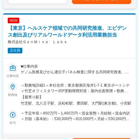
■会社の魅力：
・展示会来場者から興味を持った海外企業と商談を進め、販売代
あり、選考を通じて上下する可能性があります。月給(月額)は固定
CMでおなじみの『モイスティーヌ』。医療機器メーカーとして培
理店契約締結まで一貫して担当
手当を含めた表記です。
ってきた技術を活かした特許取得の美容器と、独自に開発した基
・既存代理店への販売支援（販売促進のアドバイス、製品情報や
礎化粧品の組み合わせによる『モイスティーヌ基礎美容法』は、
市場動向の提供）
NEW
健康的でトラブルのない美しい素肌に導きます。
・各国の代理店ネットワークの維持・強化、売上最大化に向けた
【東京】ヘルスケア領域での共同研究推進、エビデン
通信販売やネット販売ではなく、専門アドバイザーがモイスティ
施策の立案・実行
ーヌサロンにてカウンセリングを行いながら、お客様にあわせた
・海外パートナーとの良好な関係構築、現地市場や顧客要望の情
ス創出及びリアルワールドデータ利活用業務担当
ご提案をしていきます。全国に販売会社とサロンがあります。
報収集
株式会社ＧｅｎＭｉｎｅ Ｌａｂｓ
・社内開発部門や生産部門と連携した顧客対応
正社員
■扱うサービス
医療機器・家庭用治療機器・美容機器（低周波電気刺激を活用し
■仕事内容
た製品等）、基礎化粧品
ゲノム医療及びがん遺伝子パネル検査に関する共同研究推進、エ
仕事内容
ビデンス創出及びリアルワールドデータ利活用業務をお任せいた
■業務の魅力
します。
世界に認められる独自の医療機器を広めるやりがい、グローバル
＜勤務地詳細1＞本社住所：東京都港区海岸1-7-1 東京ポートシテ
な営業経験が積めます。新規市場開拓や既存代理店の成長支援な
ィ竹芝オフィスタワー35F受動喫煙対策：屋内全面禁煙＜勤務地
・社外共同研究及び自社主導研究の中長期計画立案及び実行
勤務地
ど、多様な挑戦が可能です。
詳細2＞日野サイト住所：東京都日野市さくら町1 勤務地最寄駅：
【最寄り駅】
・社外研究機関・医療機関との共同研究の推進及び進捗管理
JR中央線線／豊田駅受動喫煙対策：敷地内喫煙可能場所あり変更
竹芝駅、北八王子駅、浜松町駅、豊田駅、大門駅(東京都)、小宮駅
・メディカル戦略部主導リアルワールドデータ研究及び外部発表
■教育体制
の範囲：会社の定める場所（リモートワークを行う場所を含む）
の推進
入社後はOJTや研修制度が整い、医療機器の知識や海外営業ノウ
＜予定年収＞850万円～1,400万円＜賃金形態＞月給制＜賃金内訳
・自社製品に関するエビデンスジェネレーションプラン及びパブ
ハウをしっかり学べます。語学力や営業力の向上もサポートしま
＞月額（基本給）：530,000円～810,000円＜月給＞530,000円～
リケーションプランの策定
給与
す。
810,000円＜昇給有無＞有＜残業手当＞無＜給与補足＞※グレード
・海外関連会社との臨床研究テーマ立案
によって賞与比率が異なります賃金はあくまでも目安の金額であ
・医療従事者・研究者が行う研究者主導研究の支援
■就業環境
り、選考を通じて上下する可能性があります。月給(月額)は固定手
・データ利活用を通じたがんゲノム医療の現状・将来展望の分