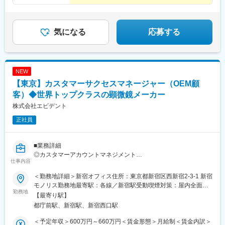
気になる
応募する
NEW
【東京】カスタマーサクセスマネージャー（OEM顧
客）◆世界トップクラスの顕微鏡メーカー
株式会社エビデント
正社員
■業務詳細
◎カスタマーアカウントマネジメント
仕事内容
・担当OEM顧客を管理し、日常業務における主要な営業窓口を担
う
＜勤務地詳細＞新宿オフィス住所：東京都新宿区西新宿2-3-1 新宿
・購買担当者、オペレーション担当者、技術担当者と良好な関係
モノリス勤務地最寄駅：各線／新宿駅受動喫煙対策：屋内全面禁
を構築・維持
勤務地
煙変更の範囲：会社の定める事業所（リモートワーク含む）
【最寄り駅】
・積極的なコミュニケーションとフォローアップを通じて、高い
都庁前駅、新宿駅、新宿西口駅
顧客対応力と顧客満足度を実現
・顧客導入支援、製品紹介、および継続的なアカウント管理をサ
＜予定年収＞600万円～660万円＜賃金形態＞月給制＜賃金内訳＞