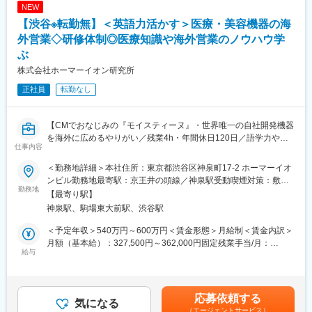
・ KMI技術関連部門と連携した、センシング技術資産を活用した
NEW
・各国の代理店ネットワークの維持・強化、売上最大化に向けた
事業開発
【渋谷※転勤無】＜英語力活かす＞医療・美容機器の海
施策の立案・実行
・海外パートナーとの良好な関係構築、現地市場や顧客要望の情
外営業◇研修体制◎医療知識や海外営業のノウハウ学
変更の範囲：会社の定める業務
報収集
ぶ
・社内開発部門や生産部門と連携した顧客対応
株式会社ホーマーイオン研究所
■扱うサービス
正社員
転勤なし
医療機器・家庭用治療機器・美容機器（低周波電気刺激を活用し
た製品等）、基礎化粧品
【CMでおなじみの『モイスティーヌ』・世界唯一の自社開発機器
■業務の魅力
を海外に広めるやりがい／残業4h・年間休日120日／語学力や営
仕事内容
世界に認められる独自の医療機器を広めるやりがい、グローバル
業力もしっかりサポート】
な営業経験が積めます。新規市場開拓や既存代理店の成長支援な
＜勤務地詳細＞本社住所：東京都渋谷区神泉町17-2 ホーマーイオ
ど、多様な挑戦が可能です。
■業務概要
ンビル勤務地最寄駅：京王井の頭線／神泉駅受動喫煙対策：敷地
当社が独自に開発した医療・美容機器を、海外市場に展開するた
勤務地
内喫煙可能場所あり変更の範囲：会社の定める事業所（リモート
【最寄り駅】
■教育体制
めの代理店営業を担当していただきます。国内外で高い評価を受
ワーク含む）
神泉駅、駒場東大前駅、渋谷駅
営業未経験者も活躍中。OJTや研修支援制度が充実しており、専
ける製品を世界中の医療現場へ届けるため、現地の代理店と連携
門知識や語学力も現場で身につけられます。
しながら販路拡大・販売促進活動を推進する役割です。ブランド
＜予定年収＞540万円～600万円＜賃金形態＞月給制＜賃金内訳＞
の海外展開プロデューサーとして、製品の魅力を伝え市場を創造
月額（基本給）：327,500円～362,000円固定残業手当/月：
■就業環境
するポジションとなります。
給与
20,000円（固定残業時間14時間0分/月～11時間0分/月）超過した
平均残業4時間、在宅勤務・時差出勤可。
時間外労働の残業手当は追加支給＜月給＞347,500円～382,000円
育児支援、資格取得支援、退職金、オフィスドリンク・菓子提供
■業務詳細
（一律手当を含む）＜昇給有無＞有＜残業手当＞有＜給与補足＞■
など福利厚生も充実。
・海外向け展示会（年4回程度）への出展、現地企業との商談およ
賞与：年3回(7月/12月/3月(期末賞与)支給 合計実績5.5か月分)※
応募依頼する
び新規代理店開拓（反響営業）
気になる
実績次第で変動■昇給：年1回(4月)賃金はあくまでも目安の金額で
（エージェントサービス）