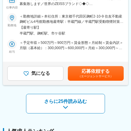
残業：15時間／月平均（繁忙期：当社の下期）
募集致します／世界のZEISSブランド◇◆◇
有給休暇：消化率6～7割程度
仕事内容
出張：4カ月に1回程度。（期間は1週間前後）※担当エリアや顧客
■職務詳細：
＜勤務地詳細＞本社住所：東京都千代田区麹町2-10-9 住友不動産
の属性（関係性）により異なる。
・半導体用フォトマスク測定装置または修正装置のメンテナンス
麹町ビル4号館勤務地最寄駅：半蔵門線／半蔵門駅受動喫煙対策：
・半導体用フォトマスク測定装置または修正装置の修理
勤務地
屋内全面禁煙変更の範囲：会社の定める事業所
■当社の魅力：
【最寄り駅】
・ドイツ技術者とトラブル対応時のコミュニケーション
【良好な就業環境】
半蔵門駅、麹町駅、市ケ谷駅
・半導体用フォトマスク測定装置または修正装置の据え付け・立
在宅勤務やフレックス制度もあり、活用可能です。（※部署ごとで
ち上げ
＜予定年収＞500万円～900万円＜賃金形態＞月給制＜賃金内訳＞
規定あり）時間場所に拘束されないフレキシブルな働き方ができ
・顧客とのコミュニケーション（作業日程調整、レポート、技術
月額（基本給）：300,000円～600,000円＜月給＞300,000円～
ます。
ミーティング）
給与
600,000円＜昇給有無＞有＜残業手当＞有＜給与補足＞・前職で
のスキル、経験、ご年収を考慮の上、決定します。・昇給：業績
■当社について：
■担当製品
および個人評価に基づき毎年4月実施 賃金はあくまでも目安の金
当社は『いのち』と『環境』を原点として、ものづくりを行うプ
MeRiT/PRT/AIMS/PROVE/ForTune
額であり、選考を通じて上下する可能性があります。月給(月額)は
ライム市場上場のメーカーです。世界屈指の「流体制御」技術を
応募依頼する
気になる
固定手当を含めた表記です。
もとに、社会インフラや命を支えています。多数のトップ級シェ
（エージェントサービス）
■仕事で関わる相手：
ア製品をもちながらも、新規事業などの新たな試みも多数展開し
・社内：サービスチーム（HQ,JPN)、アプリケーションチーム
ており、若手から活躍できる風土もございます。
（HQ, JPN)、バックオフィスチーム（JPN)
・社外：顧客（技術部、製造部）
変更の範囲：会社の定める業務
さらに25件読み込む
■キャリアパス(例)：
フィールドエンジニア→スペシャリスト
フィールドエンジニア→チームリーダー→マネジメント
変更の範囲：会社の定める業務