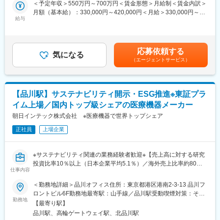
＜予定年収＞550万円～700万円＜賃金形態＞月給制＜賃金内訳＞
◎『Medi With』が全国へ広がる。ブランドの成長を肌で実感する
・デューデリジェンス、M&Aなどの戦略法務案件
月額（基本給）：330,000円～420,000円＜月給＞330,000円～
ダイナミズムを味わえる
・後輩育成、指導
給与
420,000円＜昇給有無＞有＜残業手当＞有＜給与補足＞※給与詳細
契約法務／コンプライアンス業務の双方に従事していただけま
は経験・能力・前職給与等を踏まえて決定■定期昇給：年1回（非
■配属組織
す。
管理職のみ）■賞与：年2回（6月/12月）昨年度実績4.5か月賃金は
当グループは営業担当2名、業務担当2名（専任1名・他部門兼任1
あくまでも目安の金額であり、選考を通じて上下する可能性があ
名によるサポート体制）の、非常にコンパクトで機動性の高いチ
応募依頼する
■ポジションの魅力
気になる
ります。月給(月額)は固定手当を含めた表記です。
ームで運営されています。
（エージェントサービス）
少数精鋭かつ幅広い事業展開により、幅広い法務／コンプライア
ンス分野の業務に挑戦できます。
変更の範囲：会社の定める業務
また、高い海外売上比率と複数の海外拠点から、ご希望・ご経験
により、海外拠点とのコミュニケーションを通してグローバルに
【品川駅】サステナビリティ開示・ESG推進※東証プラ
活躍することが可能です。
イム上場／国内トップ級シェアの医療機器メーカー
■現在の取り組み
朝日インテック株式会社 ※医療機器で世界トップシェア
契約関連業務のDX化を進めて、契約締結のスピード向上、リスク
正社員
上場企業
管理の強化、情報検索の効率化の実現を目指しています。
また、コンプライアンス強化のため、モニタリング範囲を拡大す
るとともに従来業務をより深く掘り下げ、質と価値を高める活動
※サステナビリティ関連の業務経験者歓迎※【売上高に対する研究
に取り組んでいます。
投資比率10％以上（日本企業平均5.1％）／海外売上比率約80％
仕事内容
／年平均成長率13.8％（業界平均の約3倍）】
■配属部署
＜勤務地詳細＞品川オフィス住所：東京都港区港南2-3-13 品川フ
法務部 部長（部付3名）
■採用背景：
ロントビル6F勤務地最寄駅：山手線／品川駅受動喫煙対策：その
法務グループ 3名
当社では、国内外のサステナビリティ開示基準や関連制度への対
勤務地
他（オフィス内禁煙【施設／ビル内に喫煙ルームあり】）変更の
貿易管理グループ 3名
【最寄り駅】
応を強化しています。今後、温室効果ガス排出量、人的資本、ガ
範囲：会社の定める事業所（リモートワーク含む）
品川駅、高輪ゲートウェイ駅、北品川駅
バナンス、リスク・機会などに関する情報開示の重要性が一層高