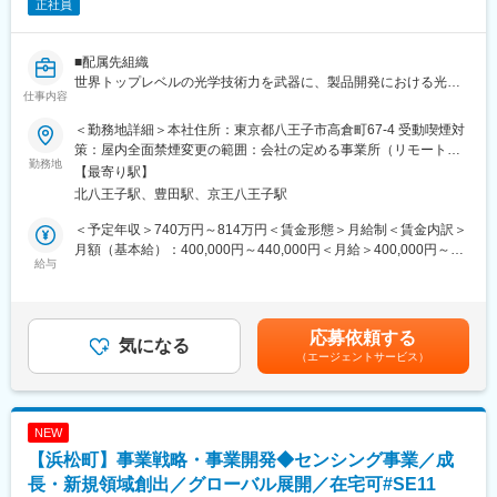
■関わる主なステークホルダー：
正社員
・歯科技工所、ディーラー
・営業、CS、ロジスティックス
・グローバルプロダクトチーム
■配属先組織
・経営陣
世界トップレベルの光学技術力を武器に、製品開発における光学
仕事内容
設計から製品立ち上げまでを一貫して手がける組織です。
■当社について：
顧客ニーズを的確に捉え、製品価値を最大化する光学技術を生み
＜勤務地詳細＞本社住所：東京都八王子市高倉町67-4 受動喫煙対
スイスに本社を構える世界的な歯科材料総合メーカーである
出すことに挑戦しています。光学設計にとどまらず、シミュレー
策：屋内全面禁煙変更の範囲：会社の定める事業所（リモートワ
Ivoclar Vivadent AGの日本法人として2007年に設立され、業界内
ションや測定・評価手法の開発など、技術の可能性を広げる取り
勤務地
ーク含む）
【最寄り駅】
でも評判の高いオールセラミックス「e.max（イーマックス）」
組みにも積極的に取り組んでいます。
北八王子駅、豊田駅、京王八王子駅
をはじめとした歯科材料・歯科機器を輸入・販売しています。
ベテランと若手の垣根なく、設計レビューやブレインストーミン
グ、ディスカッションが日常的に行われる、活気ある職場です。
＜予定年収＞740万円～814万円＜賃金形態＞月給制＜賃金内訳＞
変更の範囲：会社の定める業務
一人ひとりが責任と自覚を持って業務にあたりながらも、互いに
月額（基本給）：400,000円～440,000円＜月給＞400,000円～
刺激し合い高め合える環境が整っています。
給与
440,000円＜昇給有無＞有＜残業手当＞有＜給与補足＞※記載年収
については、あくまで目途となっておりますので、こちらの金額
■職務内容
を保証するものではございません。ご経験・スキル、当社の処遇
世界最先端の対物レンズをはじめとする、高難度な光学製品の設
基準に応じて決定いたしますのでご了承ください。賃金はあくま
応募依頼する
計から製品立ち上げまでを担っていただきます。
気になる
でも目安の金額であり、選考を通じて上下する可能性がありま
（エージェントサービス）
量産化を見据えた設計から実際の立ち上げまで一気通貫で携わ
す。月給(月額)は固定手当を含めた表記です。
り、顧客から生産現場まで幅広い関係者と連携しながら、開発者
として製品開発を力強く推進していただきます。
NEW
■具体的な業務内容
【浜松町】事業戦略・事業開発◆センシング事業／成
・最先端対物レンズ等、高難度な光学設計への挑戦
・量産化を見据えた設計および製品立ち上げ
長・新規領域創出／グローバル展開／在宅可#SE11