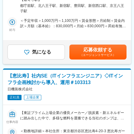
◇税務コンプライアンス
喫煙対策：屋内全面禁煙変更の範囲：会社の定める事業所（リモ
株式会社エビデントは、オリンパス株式会社の祖業である顕微鏡
都庁前駅、北八王子駅、新宿駅、豊田駅、新宿西口駅、京王八王
法人税・消費税・源泉所得税の申告業務を担当します。必要な届
ートワーク含む）
を含む科学事業を承継し、2022年4月に新たに設立しました。 現
子駅
出書の作成から申告書の作成まで、日本法人における申告業務全
在、主力製品である顕微鏡を基盤に、データやクラウドを活用し
般を、法令を遵守しながら効率的に主担当として遂行していただ
＜予定年収＞1,000万円～1,100万円＜賃金形態＞月給制＜賃金内
たソリューションビジネスへの拡大を進めています。
きます。
訳＞月額（基本給）：830,000円＜月給＞830,000円＜昇給有無＞
給与
有＜残業手当＞無＜給与補足＞※記載年収については、あくまで目
■事業について：
◇税務会計
途となっておりますので、こちらの金額を保証するものではござ
エビデントが手がける光学顕微鏡は安定と成長を兼ね備えており
日本基準（JGAAP）およびIFRSに基づく当期税金・繰延税金の計
いません。ご経験・スキルに応じて最終確定となりますのでご了
ます。主要顧客は大学、病院、半導体・電子部品産業等で安定し
算・分析を行います。グループIFRS監査においては、税務会計開
承ください。■昇給：年1回■賞与：年1回（夏）賃金はあくまでも
た需要が見込めます。
応募依頼する
示資料を作成し、外部監査人からの質問に経理部門と連携しなが
気になる
目安の金額であり、選考を通じて上下する可能性があります。月
同時に、大学ではiPS/ES細胞研究、病院では顕微鏡画像のデジタ
（エージェントサービス）
ら対応します。
給(月額)は固定手当を含めた表記です。
ル化、半導体・電子部品産業ではAIによる市場拡大を背景に今後
も大きな成長を見込んでいます。エビデントは100年の歴史で培
◇移転価格管理
った高い技術力と強い顧客接点で、市場ニーズを先取りし、アッ
グループ内取引に関する移転価格分析・設定・文書化（マスター
と驚くソリューション提供を実現していきます。
【恵比寿】社内SE（ITインフラエンジニア）◇ITイン
ファイル・ローカルファイル等）を担当します。BEPS Pillar 2の
フラ企画検討から導入、運用＃103313
要請に対しては、グローバル税務や他部署とも協働しながら、国
内外のコンプライアンスを担保します。
日機装株式会社
変更の範囲：会社の定める業務
正社員
上場企業
◇税務調査対応
国税局等によるさまざまな税務調査において、当社が行っている
税務処理の正当性を説明します。調査資料を準備し、調査官に対
【東証プライム上場企業の優良メーカー／脱炭素・新エネルギー
応する一連のプロセスを主担当として担います。
に踏み出した中で、多様な燃料を運搬できる当社のポンプは、時
仕事内容
代に沿ったアプローチができるため、ニーズ拡大しており、将来
◇社内税務コンサルティング
性抜群です】
＜勤務地詳細＞本社住所：東京都渋谷区恵比寿4-20-3 恵比寿ガー
財務・法務・事業部門など、社内各部門からの税務に関する問い