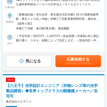
決算時期など繁忙期は残業が発生することもありますが、通常期
な歯科材料総合メーカーの日本法人／オールセラミックス
仕事内容
とメリハリをつけて働くことが可能です。
「e.max（イーマックス）」など／海外製品の導入判断等決裁権
あり■□
＜勤務地詳細＞本社住所：東京都文京区本郷1-28-24 勤務地最寄
■本ポジションの魅力
駅：東京メトロ丸ノ内線／本郷三丁目駅受動喫煙対策：屋内全面
◯「英語×経理」の専門性を高めることができる
■概要：
勤務地
禁煙変更の範囲：会社の定める事業所（リモートワーク含む）
【最寄り駅】
香港本社との英語コミュニケーションもあり。語学力を活かしな
医療×デジタル×プロダクトの知見を活かし、日本市場向けの製品
本郷三丁目駅、春日駅(東京都)、後楽園駅
がら、財務・経理実務の経験を積むことができます。
戦略をリードするマーケティングプロダクトマネージャーを募集
◯総務として、幅広く経験を積むことができる
します。
＜予定年収＞900万円～1,200万円＜賃金形態＞年俸制※求人票記
経理以外の業務も柔軟に対応できる方を求めています。経理経験
事業成長を推進し、顧客・社内外パートナー・グローバルとの協
載の通り、スキル、経験によって決定します。＜賃金内訳＞年額
は1年ほど、まずは経理以外の業務も経験しながら、経理の専門性
働を通じてブランド価値向上と市場拡大を担うポジションです。
給与
（基本給）：7,389,000円～9,852,144円その他固定手当/月：
を高めていきたいという方も大歓迎です。
134,250円～178,988円＜月額＞750,000円～1,000,000円（12分
◯医療への貢献を実感できる高い社会貢献性
■業務内容：
割）＜昇給有無＞有＜残業手当＞無＜給与補足＞■その他手当：深
当社は香港に本部を置く、医療機器メーカーです。バックオフィ
担当製品は、セラミックスなどの歯科医師が扱う製品のプロダク
夜時間外手当（30時間分）※超過した深夜時間外労働の残業時間
応募依頼する
スから医療現場を支えているという、社会的価値を実感しながら
トマネジメントをお任せします。日本市場のニーズを踏まえた商
気になる
代は追加支給■年俸改定時期：年1回（3月）■インセンティブ制度
（エージェントサービス）
働くことができます。
品選定や、海外製品の導入可否の判断等、裁量権の大きいポジシ
あり：別途支給※達成レベル100％で年俸の7%を適用。※入社日に
ョンです。
よりプロレート支払い、または適用無しなどの制限あり。賃金は
変更の範囲：会社の定める業務
◇日本市場の製品戦略立案・実行、売上および利益の最大化
あくまでも目安の金額であり、選考を通じて上下する可能性があ
◇市場分析、競合分析、顧客インサイト分析にもとづく製品改
ります。月給(月額)は固定手当を含めた表記です。
NEW
善・新規ビジネス立案
【八王子】光学設計エンジニア（対物レンズ等の光学
◇ブランド戦略・コミュニケーション施策の企画・推進
◇歯科技工所・ディーラーとの関係構築、販売機会の拡大
製品開発）◆世界トップクラスの顕微鏡メーカー／在
◇国内クロスファンクショナル・グローバルとの連携
宅可
◇チームメンバーの育成および部署運営のサポート
株式会社エビデント