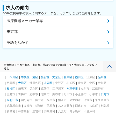
求人の傾向
dodaに掲載中の求人に関するデータを、カテゴリごとにご紹介します。
医療機器メーカー業界
東京都
英語を活かす
医療機器メーカー業界、東京都、英語を活かすの転職・求人情報をエリアで絞り
込む
千代田区
中央区
港区
新宿区
文京区
台東区
墨田区
江東区
品川区
目黒区
大田区
世田谷区
渋谷区
中野区
杉並区
豊島区
北区
荒川区
板橋区
練馬区
足立区
葛飾区
江戸川区
八王子市
立川市
武蔵野市
三鷹市
青梅市
府中市
昭島市
調布市
町田市
小金井市
小平市
日野市
東村山市
国分寺市
国立市
福生市
狛江市
東大和市
清瀬市
東久留米市
武蔵村山市
多摩市
稲城市
羽村市
あきる野市
西東京市
大島町
利島村
新島村
神津島村
三宅村
御蔵島村
八丈町
青ヶ島村
小笠原村