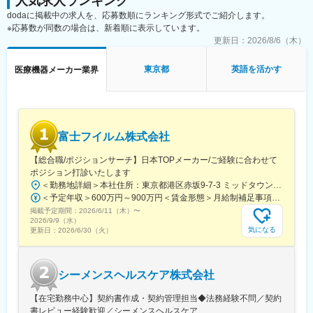
人気求人ランキング
dodaに掲載中の求人を、応募数順にランキング形式でご紹介します。
※応募数が同数の場合は、新着順に表示しています。
更新日：
2026/8/6（木）
東京都
英語を活かす
医療機器メーカー業界
富士フイルム株式会社
【総合職/ポジションサーチ】日本TOPメーカー/ご経験に合わせて
ポジション打診いたします
＜勤務地詳細＞本社住所：東京都港区赤坂9-7-3 ミッドタウン・ウェスト勤務地最寄駅：東京メトロ日比谷線／都営大江戸線／六本木駅受動喫煙対策：敷地内全面禁煙変更の範囲：会社の定める事業所（リモートワーク含む）
＜予定年収＞600万円～900万円＜賃金形態＞月給制補足事項なし＜賃金内訳＞月額（基本給）：300,000円～500,000円＜月給＞300,000円～500,000円＜昇給有無＞有＜残業手当＞有賃金はあくまでも目安の金額であり、選考を通じて上下する可能性があります。月給(月額)は固定手当を含めた表記です。
掲載予定期間：
2026/6/11（木）
〜
2026/9/9（水）
気になる
更新日：
2026/6/30（火）
シーメンスヘルスケア株式会社
【在宅勤務中心】契約書作成・契約管理担当◆法務経験不問／契約
書レビュー経験歓迎／シーメンスヘルスケア