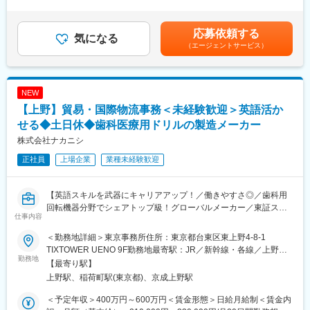
・社外共同研究の推進・管理スキル
とに応相談■賞与：年2回賃金はあくまでも目安の金額であり、選
・解析結果の取りまとめ、論文化・学会発表の支援
・ゲノム医療及びがんパネル検査に関する専門性
考を通じて上下する可能性があります。月給(月額)は固定手当を含
・エビデンス創出を通じた製品価値向上への貢献
・リアルワールドデータ研究の立案、実践スキル
めた表記です。
応募依頼する
気になる
・研究成果を論文及び学会で外部発表するスキル
（エージェントサービス）
〇メディカルアフェアーズ業務
・学会・研究会・講演会等の企画・運営
変更の範囲：会社の定める業務
・医療従事者への情報提供・メディカル活動支援
NEW
〇社内外プロジェクト推進
【上野】貿易・国際物流事務＜未経験歓迎＞英語活か
・開発・マーケティング・営業・海外グループ会社との連携
・プロジェクト推進に必要な各種調整・進捗管理
せる◆土日休◆歯科医療用ドリルの製造メーカー
株式会社ナカニシ
■ご入社後の担当業務／期待する役割
正社員
上場企業
業種未経験歓迎
・共同研究・臨床研究を主体的に推進すること
・社内外の関係者と連携し、エビデンス創出に貢献すること
・将来的にはプロジェクトリーダーとして研究テーマを牽引する
【英語スキルを武器にキャリアアップ！／働きやすさ◎／歯科用
ことを期待しています
回転機器分野でシェアトップ級！グローバルメーカー／東証スタ
仕事内容
ンダード上場／17:30定時／年休123日】
■仕事の魅力／やりがい／将来ビジョン
・これから発展が期待できるゲノム領域の遺伝子事業に貢献・関
＜勤務地詳細＞東京事務所住所：東京都台東区東上野4-8-1
◆業務内容
与できます。
TIXTOWER UENO 9F勤務地最寄駅：JR／新幹線・各線／上野駅
・受注・出荷データの入力
勤務地
・海外の関係会社と連携して事業を進めており、グローバルな環
受動喫煙対策：屋内全面禁煙変更の範囲：会社の定める事業所
【最寄り駅】
・工場との納期調整および出荷手配
境での仕事ができます。
上野駅、稲荷町駅(東京都)、京成上野駅
・輸出関連書類の作成（L/Cチェック、Invoice、Packing List 等）
・バイオ技術者、IT・AI技術者、マーケティング、営業などさま
・L/C買取書類の作成
ざまなメンバーが一丸となって事業推進に取り組んでいます。検
＜予定年収＞400万円～600万円＜賃金形態＞日給月給制＜賃金内
・英文コレポン（顧客・代理店とのメール対応）
査会社、製薬会社などからのキャリア採用者も多く、ダイバーシ