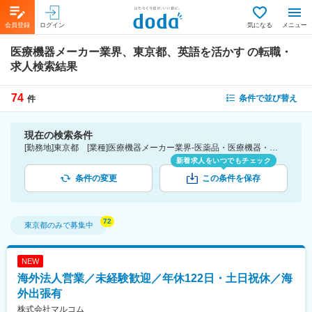
会員登録
ログイン
気になる
メニュー
医療機器メーカー業界、東京都、英語を活かす
の転職・
求人検索結果
74
条件で並び替え
件
現在の検索条件
[勤務地]東京都 [業種]医療機器メーカー業界-医薬品・医療機器・ライフサイエンス・医療系サービス [詳細条件](語学)英語を活かす
新着求人をいつでもチェック
条件の変更
この条件を保存
東京都
のみで募集中
NEW
海外法人営業／未経験歓迎／年休122日・土日祝休／海
外出張有
株式会社マルコム