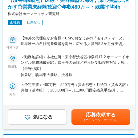
【渋谷※転勤無】医療・美容機器の海外営業◇英語力活
■仕事のやりがい：
かす◎営業未経験歓迎◇年収480万～・残業平均4h
・センシング事業は、当社の中でも成長領域として全社リソース
株式会社ホーマーイオン研究所
(キャッシュ・技術人財)を優先的に投じる事業です。その中で戦略
正社員
転勤なし
をリードする、重要度の非常に高く、大変やりがいのある仕事で
す
・将来的には、ご自身で新たにM＆Aされる会社へ駐在し、事業責
【海外の代理店がお客様／CMでおなじみの『モイスティーヌ』・
任者として牽引頂く可能性や、既存の買収子会社 (海外)への駐
世界唯一の自社開発機器を海外に広める／賞与5.5か月分実績／
在、事業全体のマネジメントなど様々なステップアップを視野に
仕事内容
OJTでしっかりサポート】
入れることができるポジションです
・会社・事業部共に、これまで優秀なキャリア入社人財が活躍
＜勤務地詳細＞本社住所：東京都渋谷区神泉町17-2 ホーマーイオ
■業務概要
し、社内でキャリアを築いてきた実績があります
ンビル勤務地最寄駅：京王井の頭線／神泉駅受動喫煙対策：敷地
当社が独自に開発した医療・美容機器を、海外市場に展開するた
勤務地
内喫煙可能場所あり
【最寄り駅】
めの代理店営業を担当していただきます。国内外で高い評価を受
■部門のミッション：
神泉駅、駒場東大前駅、渋谷駅
ける製品を世界中の医療現場へ届けるため、現地の代理店と連携
以下を実行を通じて、センシング事業を中長期にかけて1,000億円
しながら販路拡大・販売促進活動を推進する役割です。ブランド
規模に事業体に成長させる。
＜予定年収＞480万円～520万円＜賃金形態＞月給制＜賃金内訳＞
の海外展開プロデューサーとして、製品の魅力を伝え市場を創造
（1）成長領域
月額（基本給）：285,000円～311,000円固定残業手当/月：
するポジションとなります。
給与
・ センシング成長領域における事業戦略の立案・事業開発の推
20,000円（固定残業時間14時間0分/月～11時間0分/月）超過した
進・新価値開発
時間外労働の残業手当は追加支給＜月給＞305,000円～331,000円
■業務詳細
・ センシング事業本部の成長領域における事業開発フロント機能
（一律手当を含む）＜昇給有無＞有＜残業手当＞有＜給与補足＞■
・海外向け展示会（年4回程度）への出展、現地企業との商談およ
・ KMI技術関連部門と連携した、センシング技術資産を活用した
賞与：年3回(7月/12月/3月(期末賞与)支給 合計実績5.5か月分)※
応募依頼する
び新規代理店開拓（反響営業）
気になる
事業開発
実績次第で変動■昇給：年1回(4月)賃金はあくまでも目安の金額で
（エージェントサービス）
・展示会来場者から興味を持った海外企業と商談を進め、販売代
（2）新領域
あり、選考を通じて上下する可能性があります。月給(月額)は固定
理店契約締結まで一貫して担当
・ センシング事業全体の戦略立案・事業開発の推進
手当を含めた表記です。
・既存代理店への販売支援（販売促進のアドバイス、製品情報や
・ インダストリー強化領域の事業群と連携した事業開発の推進
市場動向の提供）