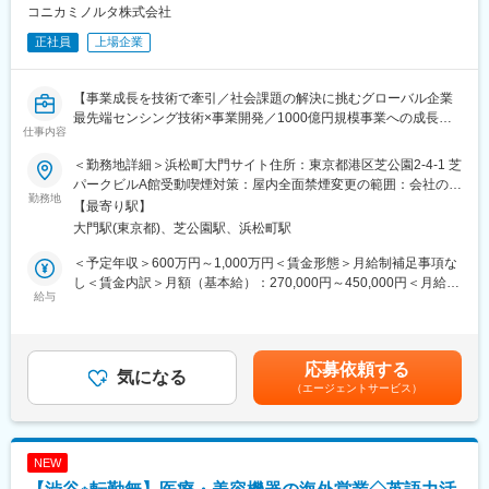
・顧客ニーズを的確に捉えた製品開発
コニカミノルタ株式会社
・マーケティング、営業、製造、サービス部門と連携したものづ
正社員
上場企業
くり
・顧客から工場まで、幅広い関係者と連携したグローバルな製品
開発
【事業成長を技術で牽引／社会課題の解決に挑むグローバル企業
・将来を見据えた光学技術の研究・開発
最先端センシング技術×事業開発／1000億円規模事業への成長戦
仕事内容
略を推進／市場開拓・アライアンス創出をリード】
少量多品種の製品開発が中心で、一人の設計者が一つの製品を最
初から最後まで担当するスタイルです。自ら設計した製品が市場
＜勤務地詳細＞浜松町大門サイト住所：東京都港区芝公園2-4-1 芝
■職務内容：
に送り出され、社会に貢献している実感をダイレクトに得られる
パークビルA館受動喫煙対策：屋内全面禁煙変更の範囲：会社の定
センシング事業における事業戦略の立案・事業開発の遂行をお任
勤務地
環境です。
める事業所（リモートワーク含む）
【最寄り駅】
せいたします。
グローバルに事業を展開しているため、海外顧客と直接やり取り
大門駅(東京都)、芝公園駅、浜松町駅
（1）成長領域：ハイパースペクトルカメラ、自動車の外観計測事
する機会も豊富にあります。
業を中心としたセンシング技術の応用分野
医療分野や工業分野など、多様な領域の製品開発に携わることが
＜予定年収＞600万円～1,000万円＜賃金形態＞月給制補足事項な
（2）新領域：センシング事業の強みを活かした領域拡大
でき、専門性の幅を広げていくことができます。
し＜賃金内訳＞月額（基本給）：270,000円～450,000円＜月給＞
給与
270,000円～450,000円＜昇給有無＞有＜残業手当＞有＜給与補足
■職務詳細：
■働き方について
＞※経験・スキルを考慮の上、決定します。■昇給：年1回■賞与：
リーダーの下で下記を実行いただきます。
出張有無：
年2回（6月・12月）賃金はあくまでも目安の金額であり、選考を
（1）自社の強み (特に尖った製品・技術)を活かした領域拡大の事
・国内（頻度）：あり 月1回 場所：辰野事業所や顧客訪問等
通じて上下する可能性があります。月給(月額)は固定手当を含めた
応募依頼する
業戦略の立案と事業開発の遂行
気になる
・海外（頻度）：あり 数年に1回 場所：US、ヨーロッパ、中
表記です。
（エージェントサービス）
（2）社外との戦略的アライアンス(M&A含む)手法検討と遂行
国等
（3）継続成長を実現するための探索活動
（4）新規事業化テーマのポートフォリオ管理
変更の範囲：会社の定める業務
※（3）と（4）は、将来的に業務内容を拡大したいテーマであ
NEW
り、中長期的に業務拡張をお願いしていきたいテーマ。