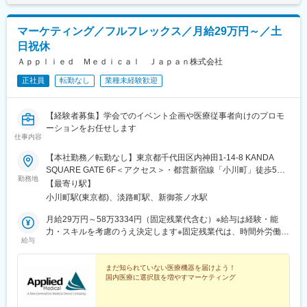
マーケティング／フルフレックス／月給29万円～／土
日祝休
Ａｐｐｌｉｅｄ Ｍｅｄｉｃａｌ Ｊａｐａｎ株式会社
正社員
転勤なし
業種未経験歓迎
【経験者募集】学会でのイベント企画や医療従事者向けのプロモ
ーションをお任せします
仕事内容
【本社勤務／転勤なし】東京都千代田区内神田1-14-8 KANDA
SQUARE GATE 6F＜アクセス＞・都営新宿線「小川町」徒歩5
勤務地
分・東京メトロ千代田線「新御茶ノ水」、丸ノ内線「淡路町」徒
【最寄り駅】
歩6分・JR「神田」徒歩7分※国内外の出張あり※受動喫煙対策：屋
小川町駅(東京都)、淡路町駅、新御茶ノ水駅
内全面禁煙
月給29万円～58万3334円（固定残業代含む）※給与は経験・能
力・スキルを考慮のうえ決定します※固定残業代は、時間外労働の
給与
有無に関わらず月35時間分を、月7万2499円～14万5833円支給。
超過分は追加で支給します※詳細はオファー時にご確認ください
まだ知られていない医療機器を届けよう！
国内医療に選択肢を増やすマーケティング