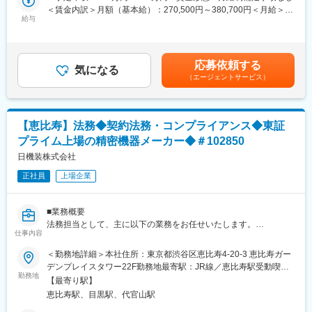
ー（OEM等）の選定、コスト管理、そして市場へ浸透させるため
＜賃金内訳＞月額（基本給）：270,500円～380,700円＜月給＞
の販売戦略まで、ブランドの成長を最上流からリードしていただ
給与
270,500円～380,700円＜昇給有無＞有＜残業手当＞有＜給与補足
く非常に裁量の大きなポジションです。
＞前職、経験を考慮のうえ決定します。■賞与：年2回（前年度実
績4か月分）■昇給：年1回賃金はあくまでも目安の金額であり、
■業務内容
選考を通じて上下する可能性があります。月給(月額)は固定手当を
応募依頼する
『Medi With』ブランドのラインナップ拡充と事業拡大に向け、以
気になる
含めた表記です。
（エージェントサービス）
下の全プロセスを主導いただきます。
◎現場起点のリサーチと潜在ニーズの抽出 ：販売会社へのヒアリ
ングを通じ、既存の流通品では解決できていない課題や「あった
らいいな」を具現化するためのコンセプトを策定
【恵比寿】法務◆契約法務・コンプライアンス◆東証
◎『Medi With』新商品の企画・開発ディレクション：製品の仕様
プライム上場の精密機器メーカー◆＃102850
策定から試作・評価を実施。独立系商社の強みを活かし、国内外
の最適な製造パートナー（OEM先）の開拓・ネゴシエーション、
日機装株式会社
クオリティコントロールまでをトータル設計
正社員
上場企業
◎Go-To-Market（販売・マーケティング）戦略の立案：製品の価
値を正しく現場へ届けるため、価格設定、プロモーション手法、
販売チャネル等の戦略を構築、販売会社の営業部門と連携
■業務概要
◎ブランドマネジメントと事業推進：売上・利益管理、顧客フィ
法務担当として、主に以下の業務をお任せいたします。
ードバックを基にした製品改良など、ブランド価値を高め、会社
仕事内容
を支える強固な柱へと成長・持続させるためのマネジメント
・契約書レビュー（和7：英3）
＜勤務地詳細＞本社住所：東京都渋谷区恵比寿4-20-3 恵比寿ガー
・事業部門からの法務相談対応
デンプレイスタワー22F勤務地最寄駅：JR線／恵比寿駅受動喫煙
■魅力ポイント
・訴訟・紛争対応（国内法務および海外法務）
勤務地
対策：屋内全面禁煙変更の範囲：会社の定める事業所（リモート
◎顧客課題に直結する、本質的なソリューションを生み出せる
【最寄り駅】
・国内外子会社・関連会社の法務支援
ワーク含む）
◎商品企画から販売まで一気通貫。事業全体を動かす圧倒的な裁
恵比寿駅、目黒駅、代官山駅
・国内外弁護士との連携
量権
・国内外コンプライアンス業務