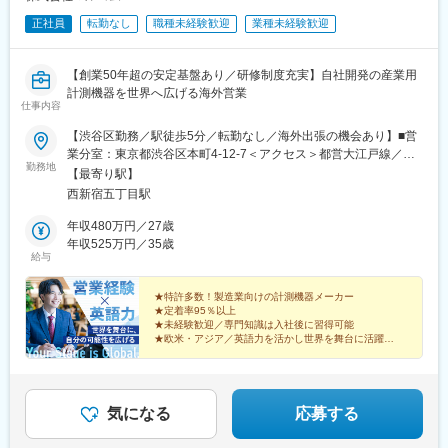
正社員
転勤なし
職種未経験歓迎
業種未経験歓迎
【創業50年超の安定基盤あり／研修制度充実】自社開発の産業用
計測機器を世界へ広げる海外営業
仕事内容
【渋谷区勤務／駅徒歩5分／転勤なし／海外出張の機会あり】■営
業分室：東京都渋谷区本町4-12-7＜アクセス＞都営大江戸線／西
勤務地
新宿五丁目駅より徒歩5分京王電鉄京王線／初台駅より徒歩14分※
【最寄り駅】
受動喫煙対策：屋内全面禁煙＝＝海外出張のチャンスも＝＝中
西新宿五丁目駅
国・韓国、タイ・ベトナム、ヨーロッパ、アメリカなど、世界各
地への出張機会があります。各地の代理店やお客さま先を訪問す
年収480万円／27歳
るため、グローバルな環境で経験を積めます。
年収525万円／35歳
給与
★特許多数！製造業向けの計測機器メーカー
★定着率95％以上
★未経験歓迎／専門知識は入社後に習得可能
★欧米・アジア／英語力を活かし世界を舞台に活躍
創業53年「センサーの自社開発」を強みに、独創的な計
測機器を生み出してきた開発型メーカーです。
気になる
応募する