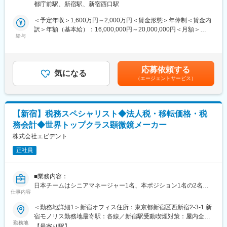
当社では、フレックスタイムや短時間勤務制度、時間単位の有給
都庁前駅、新宿駅、新宿西口駅
休暇取得が可能な制度を導入し、育児・介護との両立を支援して
■主な職務内容
＜予定年収＞1,600万円～2,000万円＜賃金形態＞年俸制＜賃金内
います。
・CFOおよび経営陣への財務・業務・戦略リスクに関するアドバ
訳＞年額（基本給）：16,000,000円～20,000,000円＜月額＞
また当社はメーカー機能が1か所に集約されており、迅速な対話・
イザリー
給与
1,333,333円～1,666,666円（12分割）＜昇給有無＞有＜残業手当
連携が可能な環境です。
・AIやデータ分析を活用したリスクベースの内部監査の企画・推
＞無＜給与補足＞※記載年収については、あくまで目途となってお
進
りますので、こちらの金額を保証するものではございません。ご
■当社について：
・財務・業務・製造領域におけるプロセス改善機会の特定・実行
経験・スキルに応じて最終確定となりますのでご了承ください。■
精密光学技術を基盤に、測量・建設、医療、農業分野で革新的な
応募依頼する
支援
気になる
昇給：年1回■賞与：年1回（夏）賃金はあくまでも目安の金額で
ソリューションを提供するグローバル企業です。最先端の画像・
（エージェントサービス）
・グローバル各拠点と連携した内部統制強化およびSOXレベルへ
あり、選考を通じて上下する可能性があります。月給(月額)は固定
計測技術を活かし、社会インフラの高度化や医療の発展、生産性
の高度化
手当を含めた表記です。
向上に貢献しています。世界各地に拠点を持ち、持続可能な社会
・受注～入金、調達～支払、在庫管理、原価計算など主要業務プ
の実現に向けて挑戦を続けています。
ロセスの評価・改善
【新宿】税務スペシャリスト◆法人税・移転価格・税
・監査結果を実行可能な改善提案へ落とし込み、改善状況をモニ
変更の範囲：会社の定める業務
務会計◆世界トップクラス顕微鏡メーカー
タリング
・部門横断の業務改善プロジェクト推進および課題解決支援
株式会社エビデント
・全社的リスクマネジメント（ERM）体制の構築・運用支援
正社員
・業務・財務リスクに関する分析や経営へのインサイト提供
・経営層への監査結果・改善提案のレポーティング
・継続的改善、透明性、オーナーシップを重視した組織文化の醸
■業務内容：
成
日本チームはシニアマネージャー1名、本ポジション1名の2名体
・国内外の関係部門と連携し、改善活動をリード
仕事内容
制です。シニアマネージャーのもと、日本の税務全般の実務を主
・データ分析を活用したリスク・業績の可視化と内部監査機能の
担当として自律的に推進していただきます。
＜勤務地詳細1＞新宿オフィス住所：東京都新宿区西新宿2-3-1 新
高度化
宿モノリス勤務地最寄駅：各線／新宿駅受動喫煙対策：屋内全面
■業務詳細：
勤務地
禁煙＜勤務地詳細2＞本社住所：東京都八王子市高倉町67-4 受動
■当社について：
【最寄り駅】