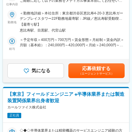
ご経験に応じて以下の業務をメディカル事業本部にてお任せいた
シーメンスグループは170年以上にわたり、卓越したエンジニア
仕事内容
します。
リングとイノベーションから生み出される製品を世の中に提供
＜勤務地詳細＞本社住所：東京都渋谷区恵比寿4-20-3 恵比寿ガー
し、高い品質と信頼性を維持し続けています。「電化」、「自動
■業務詳細：
デンプレイスタワー22F勤務地最寄駅：JR線／恵比寿駅受動喫煙
化」、「デジタル化」の領域を成長分野とし、世界200カ国以上
海外営業担当として、販売活動を行います。
勤務地
対策：屋内全面禁煙変更の範囲：会社の定める事業所（リモート
で事業を展開しています。日本国内においても130年以上の長い
【最寄り駅】
基本は海外の販売子会社・代理店に対しての営業活動が主となり
ワーク含む）
歴史を持ち、ヘルスケア領域ではCTやMRIなど最先端の画像診断
恵比寿駅、目黒駅、代官山駅
ます。
装置、ヘルスケアITの分野で国内市場においても存在感を放って
＜予定年収＞400万円～700万円＜賃金形態＞月給制＜賃金内訳＞
います。毎年巨額の開発費を投じ、常に製品の品質でNo.1を走り
・医療機器（透析装置・消耗品）製品のプロモーション・マーケ
月額（基本給）：240,000円～420,000円＜月給＞240,000円～
続ける同社。既製品をカスタマイズするのではなく、新たなもの
ティング
給与
420,000円＜昇給有無＞有＜残業手当＞有＜給与補足＞※給与詳細
を一から作り上げるスタンスです。その独創性、新たなる開発へ
・販売・収益計画の立案と実行
は経験・能力・前職給与等を踏まえて決定■定期昇給：年1回（非
の執念がマーケットでの同社のポジショニングを際立たせていま
・海外販売子会社の販売サポート、管理
管理職のみ）■賞与：年2回（6月・12月）昨年度実績賞与4.5カ月
す。
・代理店との契約、交渉、販売管理
賃金はあくまでも目安の金額であり、選考を通じて上下する可能
応募依頼する
気になる
性があります。月給(月額)は固定手当を含めた表記です。
変更の範囲：会社の定める業務
（エージェントサービス）
■担当製品
メインは透析装置。ダイアライザーやその他消耗品も担当。
※将来的には他製品も扱う可能性あり。
【東京】フィールドエンジニア ※半導体業界または製造
■組織構成
装置関係業界出身者歓迎
＜国際部＞
部長以下、グループリーダー1名、部員11名（担当エリア：
カールツァイス株式会社
EMEA、北中南米、中国、APAC）
正社員
■働き方：
フレックス勤務可能
◇◆◇半導体業界または精密機器のサービスエンジニア経験の方