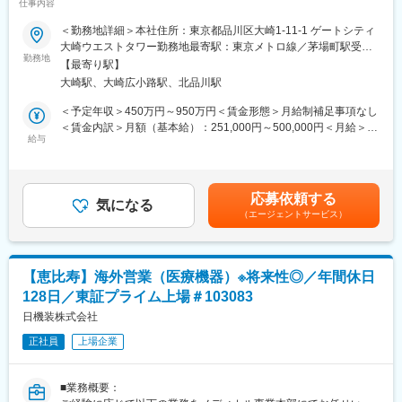
仕事内容
■仕事の魅力・やりがい：
■業務詳細：
・現場の声を直接聞き、改善提案が可能です。(ユーザ部門との距
＜勤務地詳細＞本社住所：東京都品川区大崎1-11-1 ゲートシティ
がん医療において特に、放射線治療ソリューションのプロダクト
離が近い)
大崎ウエストタワー勤務地最寄駅：東京メトロ線／茅場町駅受動
マーケティングを実行していただきます。
勤務地
・製造業における幅広い業務知識を身に付けることができ、スキ
喫煙対策：屋内全面禁煙変更の範囲：会社の定める事業所
【最寄り駅】
・担当新製品の新製品導入計画の策定、実行、進捗管理
ルアップが望めます。
大崎駅、大崎広小路駅、北品川駅
・Globalチームとの協業と、マーケティングプロジェクトの主導
・特定の技術範囲だけではなく、幅広く経験を積むことが可能で
・担当製品のライフサイクル管理
す。
＜予定年収＞450万円～950万円＜賃金形態＞月給制補足事項なし
・セミナー、展示会、ウェビナー等のマーケティングイベントお
・IT投資には積極的なため、新しいITインフラを企画検討して経営
＜賃金内訳＞月額（基本給）：251,000円～500,000円＜月給＞
よびプロモーション活動の企画・実行
給与
陣に提案することができ、自分で考えたものを会社に導入するこ
251,000円～500,000円＜昇給有無＞有＜残業手当＞有＜給与補足
・製品のUse Caseや導入事例の発信、およびクリニカルマーケテ
とが可能です。
＞■賞与：年2回（夏季、冬季） ※固定賞与 2.7月分/年※変動1.7月
ィング部門との協業
・海外拠点への出張があり、語学力向上・グローバルIT基盤の経
分/年（社内等級・会社業績・個人評価により変動します。）■イ
・顧客訪問、製品説明、商談支援などを通じた営業活動のサポー
験・国際的なマネジメントスキルや調整力の向上が可能です。
ンセンティブ：あり■手当：通勤費（実費）、休日残業手当、その
応募依頼する
ト
気になる
他手当出張、深夜手当あり 賃金はあくまでも目安の金額であり、
（エージェントサービス）
＊全国出張があります。
■当社の魅力：
選考を通じて上下する可能性があります。月給(月額)は固定手当を
【充実のキャリアパス】
含めた表記です。
■業務の魅力：
事業部が分かれており、海外子会社も多くあるため、同規模の会
・株式会社バリアンメディカルシステムズはSiemensのグループ
社よりも幅広い経験ができスキルアップが可能です。今後は各事
【恵比寿】海外営業（医療機器）※将来性◎／年間休日
会社です。
業部や海外子会社とのジョブローテーション等も推進していく予
128日／東証プライム上場＃103083
※ドイツ発祥のSiemensは日本で130年の歴史をもつ外資企業で、
定です。
75以上の国で7万を超える従業員が働いています。
日機装株式会社
【良好な就業環境】
・国内外での注目度が高い「がん医療」に携わることが出来る。
在宅勤務やフレックス制度もあり、活用可能です。（※部署ごとで
正社員
上場企業
・海外とのコミュニケーションを必要とするグローバルな環境。
規定あり）時間場所に拘束されないフレキシブルな働き方ができ
ます。
■当社について：
■業務概要：
当社はシーメンスグループの一員です。
変更の範囲：会社の定める業務