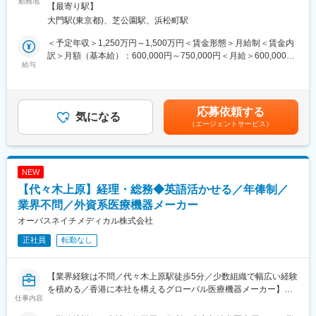
勤務地
・多様な専門性を持つメンバーと協働します。
める事業所（リモートワーク含む）
【最寄り駅】
ス・ソリューション、及びITサービス・ソリューションの提供
大門駅(東京都)、芝公園駅、浜松町駅
（2）プロフェッショナルプリント事業
■働き方
デジタル印刷システム・関連消耗品の開発・製造・販売、各種印
・オンライン会議を活用したグローバル連携
＜予定年収＞1,250万円～1,500万円＜賃金形態＞月給制＜賃金内
刷サービス・ソリューションの提供
・海外拠点支援を目的とした出張あり
訳＞月額（基本給）：600,000円～750,000円＜月給＞600,000円
給与
・プロジェクトベースで裁量を持って推進
～750,000円＜昇給有無＞有＜残業手当＞有＜給与補足＞※経験・
■業務内容：
スキルを考慮の上、決定します。■昇給：年1回■賞与：年2回（6
・情報機器事業における連結業績管理（月次・四半期別実績・予
■キャリアパス
月・12 月）賃金はあくまでも目安の金額であり、選考を通じて上
算・見通し）並びに予算・中期計画策定
サービス事業企画の中核人材として経験を積み、将来的にはグロ
下する可能性があります。月給(月額)は固定手当を含めた表記で
応募依頼する
・BU（ビジネスユニット）別損益管理並びに損益・CF・資本効
気になる
ーバルサービス戦略や事業運営を担う役割へと広がります。
す。
（エージェントサービス）
率改善に向けた施策検討・立案
・情報機器事業の各部門に対する経理・計数的見地からの提案・
■当社の魅力
指導
光学・センシング・AI技術を融合し、建設・農業・ヘルスケアの
・ITシステム活用による計数管理業務の強化、効率化（DX推進）
分野で世界の社会課題解決に挑むグローバル企業です。エンジニ
NEW
・情報機器事業の基幹会議運営事務局
アは、GNSSや精密光学、画像処理とAIを駆使し、現場の自動化
【代々木上原】経理・総務◆英語活かせる／年俸制／
※将来的には、マネージャーとしてチームメンバーのマネージメン
や診断支援を革新。海外売上比率80%以上、現地ニーズに応える
ト（部下の目標設定・評価・教育も含む）も担っていただく期待
業界不問／外資系医療機器メーカー
ローカライズ戦略を推進し、国際的なキャリア形成に最適な環境
があります。
です。
オーバスネイチメディカル株式会社
正社員
転勤なし
■働き方：
変更の範囲：会社の定める業務
・リモート：必要に応じて対応可能（1～2回／週）
【業界経験は不問／代々木上原駅徒歩5分／少数組織で幅広い経験
■ポジションの魅力：
を積める／香港に本社を構えるグローバル医療機器メーカー】
◎情報機器事業はコニカミノルタグループの中で売上・利益共に
仕事内容
最大規模であり、中核事業として販売、生産、開発、品証、CSな
■業務内容：