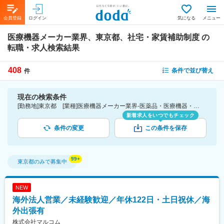
会員登録
ログイン
気になる
メニュー
医療機器メーカー業界、東京都、社宅・家賃補助制度
の
転職・求人検索結果
408
条件で並び替え
件
現在の検索条件
[勤務地]東京都 [業種]医療機器メーカー業界-医薬品・医療機器・ライフサイエンス・医療系サービス [詳細条件](待遇・福利厚生)社宅・家賃補助制度
新着求人をいつでもチェック
条件の変更
この条件を保存
東京都
のみで募集中
NEW
海外法人営業／未経験歓迎／年休122日・土日祝休／海
外出張有
株式会社マルコム