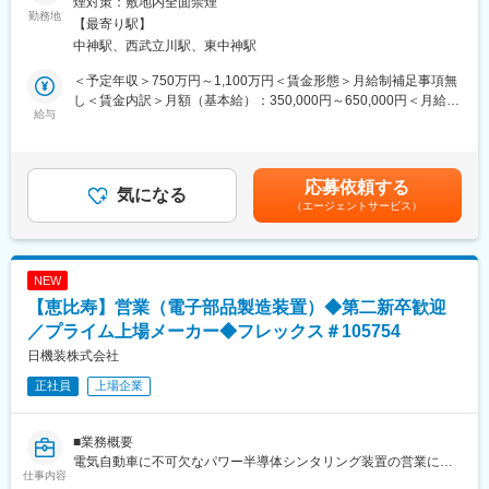
煙対策：敷地内全面禁煙
す。製品企画から量産立上げまで関与し、技術・事業の両面から
勤務地
【最寄り駅】
推進するポジションです。 単なるPMではなく「事業を前に進め
中神駅、西武立川駅、東中神駅
る役割」を担い、企画段階から意思決定に関与しながら主体的に
プロジェクトをリードいただきます。
＜予定年収＞750万円～1,100万円＜賃金形態＞月給制補足事項無
「製品全体に関わりたい」「調整に留まらず意思決定したい」と
し＜賃金内訳＞月額（基本給）：350,000円～650,000円＜月給＞
いう方に適した環境です。 高収益・高付加価値事業を背景とした
給与
350,000円～650,000円＜昇給有無＞有＜残業手当＞有＜給与補足
安定基盤のもと、経験を活かし長期的なキャリア形成が可能で
＞※上記はあくまで想定年収であり、ご経験／スキルを鑑みて決定
す。
いたします。※上記想定年収は、賞与を含んだ額になります。（賞
与年2回）賃金はあくまでも目安の金額であり、選考を通じて上下
応募依頼する
■業務詳細：
気になる
する可能性があります。月給(月額)は固定手当を含めた表記です。
（エージェントサービス）
・開発プロジェクト統括（UV光源）
・企画～量産立上げまでのマネジメント
・社内外関係者との調整
・開発計画／仕様／コスト／品質管理
NEW
【恵比寿】営業（電子部品製造装置）◆第二新卒歓迎
■ポジションの特徴：
・企画段階からの意思決定関与
／プライム上場メーカー◆フレックス＃105754
・製品ライフサイクル全体への関与
日機装株式会社
・少数精鋭で事業に直結する裁量
正社員
上場企業
・光学・電気・機構を横断した開発
■組織・役割：
■業務概要
少数精鋭（約8名）の組織において、プロジェクトの中核としてリ
電気自動車に不可欠なパワー半導体シンタリング装置の営業に携
ーダーシップを発揮いただきます。
仕事内容
わっていただきます。