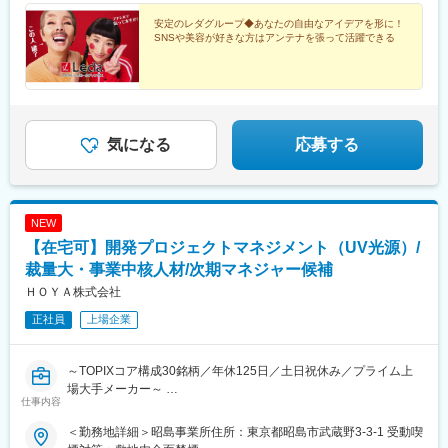
安定のレダグループ◆あなたの自由なアイデアを形に！
SNSや美容が好きな方はアンテナを張って活躍できる
気になる
応募する
NEW
【在宅可】開発プロジェクトマネジメント（UV光源）/
裁量大・事業中核人材/次期マネジャー候補
ＨＯＹＡ株式会社
正社員
上場企業
～TOPIXコア構成30銘柄／年休125日／土日祝休み／プライム上
場大手メーカー～
仕事内容
■ポジション概要：
＜勤務地詳細＞昭島事業所住所：東京都昭島市武蔵野3-3-1 受動喫
光源製品（主にUV光源）の開発プロジェクトをリードいただきま