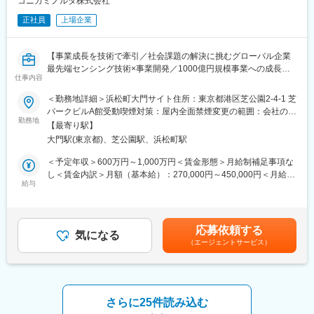
コニカミノルタ株式会社
生活習慣病や慢性腎・心疾患が世界中で増える中、早期診断、治
正社員
上場企業
療による医療費削減のためプライマリーケアの需要が高まってい
ます。本領域で使用されているIVD事業の中核であるFDC （生化
学検査POCT） システムは、ユーザービリティーの高い新機種及
【事業成長を技術で牽引／社会課題の解決に挑むグローバル企業
び新項目開発が不可欠です。また、次の柱とすべく確定診断のた
最先端センシング技術×事業開発／1000億円規模事業への成長戦
めの既存免疫製品の新機種及び新項目開発、さらには新規の免疫
仕事内容
略を推進／市場開拓・アライアンス創出をリード】
システムの商品化も必要です。これらを継続的に担える人材を募
集します。
＜勤務地詳細＞浜松町大門サイト住所：東京都港区芝公園2-4-1 芝
■職務内容：
パークビルA館受動喫煙対策：屋内全面禁煙変更の範囲：会社の定
センシング事業における事業戦略の立案・事業開発の遂行をお任
勤務地
■当社のIVD事業について：
める事業所（リモートワーク含む）
【最寄り駅】
せいたします。
当社は、「予防」「診断」「治療」までカバーする富士フイルム
大門駅(東京都)、芝公園駅、浜松町駅
（1）成長領域：ハイパースペクトルカメラ、自動車の外観計測事
グループにしかできない医療バリューチェーンを形成しておりま
業を中心としたセンシング技術の応用分野
す。その中で、IVD事業は「診断」の部分を担い、POCT（Point
＜予定年収＞600万円～1,000万円＜賃金形態＞月給制補足事項な
（2）新領域：センシング事業の強みを活かした領域拡大
of care testing）タイプのIVDシステムを提供、ニッチトップクラ
し＜賃金内訳＞月額（基本給）：270,000円～450,000円＜月給＞
給与
スのポジションを確立しています。
270,000円～450,000円＜昇給有無＞有＜残業手当＞有＜給与補足
■職務詳細：
＞※経験・スキルを考慮の上、決定します。■昇給：年1回■賞与：
リーダーの下で下記を実行いただきます。
■各種手当・福利厚生：
年2回（6月・12月）賃金はあくまでも目安の金額であり、選考を
（1）自社の強み (特に尖った製品・技術)を活かした領域拡大の事
・世帯手当、早出残業手当、休日出勤手当、転勤別居手当、交通
通じて上下する可能性があります。月給(月額)は固定手当を含めた
応募依頼する
業戦略の立案と事業開発の遂行
気になる
費補助手当、新幹線通勤補助手当、帰宅交通費 等（支給条件あ
表記です。
（エージェントサービス）
（2）社外との戦略的アライアンス(M&A含む)手法検討と遂行
り）
（3）継続成長を実現するための探索活動
・社宅、独身寮あり（入居条件あり）
（4）新規事業化テーマのポートフォリオ管理
※（3）と（4）は、将来的に業務内容を拡大したいテーマであ
り、中長期的に業務拡張をお願いしていきたいテーマ。
さらに25件読み込む