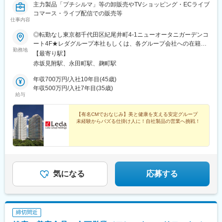
主力製品「プチシルマ」等の卸販売やTVショッピング・ECライブ
コマース・ライブ配信での販売等
仕事内容
◎転勤なし東京都千代田区紀尾井町4-1ニューオータニガーデンコ
ート4F★レダグループ本社もしくは、各グループ会社への在籍出
勤務地
向となります。
【最寄り駅】
赤坂見附駅、永田町駅、麹町駅
年収700万円/入社10年目(45歳)
年収500万円/入社7年目(35歳)
給与
【有名CMでおなじみ】美と健康を支える安定グループ
未経験からバズる仕掛け人に！自社製品の営業へ挑戦！
気になる
応募する
締切間近