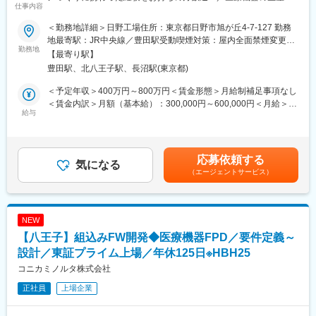
仕事内容
支える仕事～
少量多品種の製品開発が中心で、一人の設計者が一つの製品を最
初から最後まで担当するスタイルです。自ら設計した製品が市場
＜勤務地詳細＞日野工場住所：東京都日野市旭が丘4-7-127 勤務
【業務概要】
に送り出され、社会に貢献している実感をダイレクトに得られる
地最寄駅：JR中央線／豊田駅受動喫煙対策：屋内全面禁煙変更の
医療機器メーカーの当社で製造ラインリーダー（製造スペシャリ
勤務地
環境です。
範囲：会社の定める事業所（リモートワーク含む）
【最寄り駅】
スト）として業務をお任せします。
グローバルに事業を展開しているため、海外顧客と直接やり取り
豊田駅、北八王子駅、長沼駅(東京都)
単なる製造ラインでの作業・スタッフの管理だけではなく、生産
する機会も豊富にあります。
ラインの管理をメインにお任せします。
医療分野や工業分野など、多様な領域の製品開発に携わることが
＜予定年収＞400万円～800万円＜賃金形態＞月給制補足事項なし
でき、専門性の幅を広げていくことができます。
＜賃金内訳＞月額（基本給）：300,000円～600,000円＜月給＞
【具体的な業務】
給与
300,000円～600,000円＜昇給有無＞有＜残業手当＞有＜給与補足
■メインミッション：
■働き方について
＞※給与詳細は経験・能力・前職給与等を踏まえて決定■月給制■
安全に、品質の良い製品を、お客様の納期通りに出荷できるよう
出張有無：
昇給：年1回（4月） ■賞与：年3回（7月、12月、翌年3月） 賃金
生産することを目的に、超音波プローブなどの医療機器の生産に
・国内（頻度）：あり 月1回 場所：辰野事業所や顧客訪問等
はあくまでも目安の金額であり、選考を通じて上下する可能性が
応募依頼する
関わる業務を行います。
気になる
・海外（頻度）：あり 数年に1回 場所：US、ヨーロッパ、中
あります。月給(月額)は固定手当を含めた表記です。
（エージェントサービス）
■業務の進め方：
国等
作業スタッフの声を聞きながら改善案を確認し、生産ラインスタ
ッフと改善点などをすり合わせていただくなど裁量の大きい仕事
変更の範囲：会社の定める業務
です。
NEW
新規設備の導入時に関わることもございます。
【八王子】組込みFW開発◆医療機器FPD／要件定義～
※最大で20kgほどの製品を運んでいただくことがございます。
※医療機器を扱う環境のため、クリーンで快適な温度を保った環境
設計／東証プライム上場／年休125日※HBH25
で働けます。
コニカミノルタ株式会社
※社員同士、コミュニケーションを大事にし、助け合いながら進め
正社員
上場企業
ています。
【入社後の業務ステップ（例）】