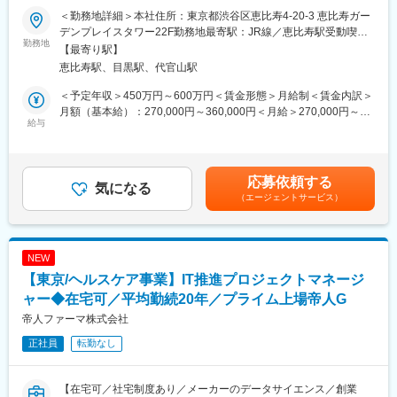
既存の電子部品製造装置に加え、最先端デバイスを製造する装置
■就労環境：
＜勤務地詳細＞本社住所：東京都渋谷区恵比寿4-20-3 恵比寿ガー
で新しい柱を立ち上げる役割をお任せします。
・在宅勤務可 ：業務に応じて適用
デンプレイスタワー22F勤務地最寄駅：JR線／恵比寿駅受動喫煙
ファインセラミック事業における製造装置の営業を担当し、既
勤務地
・フレックスタイム制：コアタイムなし
対策：屋内全面禁煙変更の範囲：会社の定める事業所（リモート
【最寄り駅】
存・新規のお客様へアポ取りを実施しPR・受注などの営業活動を
・平均残業 ：20～30時間／月程度
ワーク含む）
恵比寿駅、目黒駅、代官山駅
行う。
・有給取得率 ：約68％（25年度全社実績）
＜予定年収＞450万円～600万円＜賃金形態＞月給制＜賃金内訳＞
■業務詳細
■入社後の流れ：
月額（基本給）：270,000円～360,000円＜月給＞270,000円～
半導体生産における後工程製造装置・電子部品製造装置の営業業
給与
導入研修およびOJTにより業務理解を深めていただきます。
360,000円＜昇給有無＞有＜残業手当＞有＜給与補足＞※給与詳細
務。
また、配属部署および人事によるメンター制度により、早期立ち
は経験・能力・前職給与等を踏まえて決定■定期昇給：年1回（非
お客様に対し製品紹介を実施し、仕様打ち合わせ～見積作成～受
上がりを支援します。
管理職のみ）■賞与：年2回（6月/12月）昨年度実績4.5か月賃金は
注～回収まで行う。
あくまでも目安の金額であり、選考を通じて上下する可能性があ
応募依頼する
※半導体における後工程・電子部品製造会社を中心に、数十社程度
気になる
■キャリアパス：
ります。月給(月額)は固定手当を含めた表記です。
（エージェントサービス）
のお客様をご担当いただく予定です
本ポジションは次期マネジャー候補としての採用です。
（1）技術営業（技術者同行の打ち合わせや、お客様を当社東村山
実力・成果に応じて、早期にチームリードや組織マネジメントを
拠点のデモ室にお越しいただきテストに同席などもあり）
お任せします。
（2）展示会・セミナーなどを通じた営業や人脈形成
NEW
（3）納期調整・試運転日程調整
■配属部門紹介：
【東京/ヘルスケア事業】IT推進プロジェクトマネージ
（4）営業-技術・製造・サービスとのコミュニケーションを通じ
HOYA株式会社 オプティクス部門には光源製品、光学ガラス、
た連携とお客様対応
ャー◆在宅可／平均勤続20年／プライム上場帝人G
特殊ガラス等の事業がありますが、今回人材を募集しているのは
「光源製品事業」です。
帝人ファーマ株式会社
【担当製品】
光源製品事業では紫外線光源を主力とし、半導体露光、電子部品
正社員
転勤なし
3Dシンタ・ダイボンダ・温水ラミネータ中心
接着、工業用印刷などに用いられています。
近年はLED光源技術を活かし、新領域への展開も進めています。
■働き方
【在宅可／社宅制度あり／メーカーのデータサイエンス／創業
エリア：東日本全域を担当（週１回程度の宿泊を伴う出張あり）