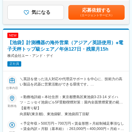
て製品販売 等を行っていただきます。
学びに訪れる“世界基準のものづくり”を実践しています。医療機器
歳 入社15年（月給42万円＋住宅手当＋時間外手当＋賞与）720
という高い品質が求められる製品を、デジタル技術と現場改善力
万円／32歳 入社10年（月給36万円＋住宅手当＋時間外手当＋賞
応募依頼する
・ 海外現地法人、代理店のサポート業務（販売計画の立案、遂行
気になる
で支える環境は、製造業経験を一段上のステージへ引き上げま
与）610万円／27歳 入社5年（月給31万円＋住宅手当＋時間外手
（エージェントサービス）
及び販売状況の管理、引合い案件対応、技術的な問い合わせへの
す。日本発の改善が世界に展開される――そんな誇りある仕事に
当＋賞与）賃金はあくまでも目安の金額であり、選考を通じて上
対応、製品トレーニング実施等、納期管理・出荷アレンジ）
挑戦できます。
下する可能性があります。月給(月額)は固定手当を含めた表記で
・海外代理店開拓及びエンドユーザへの売り込み業務
す。
・国内外の展示会サポート業務（説明業務）
変更の範囲：会社の定める業務
NEW
・競合他社の分析に基づいた新製品の価格設定
【池袋】計測機器の海外営業（アジア／英語使用）※電
※担当する海外現地法人はアジア地区を想定しております。
※出張について：通常時では年2-3回程度（海外顧客訪問・打合
子天秤トップ級シェア／年休127日・残業月15h
せ・海外市場調査・海外展示会サポート等）発生致します。
株式会社エー・アンド・デイ
正社員
■担当する製品について
同社で開発製造している医療機器になります。
＼英語を使った法人対応や代理店サポートを中心に、技術力の高
■研修体制について
い製品を武器に営業活動ができる環境です。
入社後の全体研修の後、現場配属となります。基本は先輩社員と
仕事内容
平均残業15H・年休127日と働きやすさも両立できます／
のOJT研修がメインで貿易事務などの簡単な事務作業から徐々に
担当地域と製品を持って上記の業務を担当して頂きます。
＜勤務地詳細＞本社住所：東京都豊島区東池袋3-23-14 ダイハ
■業務概要
ツ・ニッセイ池袋ビル5F受動喫煙対策：屋内全面禁煙変更の範
海外現地法人、代理店の営業活動をサポート。現地拠点と協力し
勤務地
■就業環境：
囲：会社の定める事業所
【最寄り駅】
て製品販売等を行っていただきます。
同社の就業環境はとてもよくワークライフバランスが保てる環境
向原駅(東京都)、東池袋駅、東池袋四丁目駅
です。年間休日127日・月平均残業15H程度です。毎週水曜日、金
■業務内容：
曜日はノー残業デーとなっており、メリハリのある環境で就業し
＜予定年収＞500万円～700万円＜賃金形態＞月給制補足事項なし
・ 海外現地法人、代理店の営業サポート業務（引合い案件対応、
て頂くことができます。また住居手当や家族手当等各種手当も充
＜賃金内訳＞月額（基本給）：263,000円～400,000円＜月給＞
見積作成、技術的な問い合わせへの対応、製品トレーニング実施