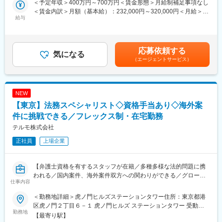
の分野において市場占有率の高い製品を有しており、国内にとど
＜予定年収＞400万円～700万円＜賃金形態＞月給制補足事項なし
■業務概要：
まらずグローバルな視点で事業展開をしています。
＜賃金内訳＞月額（基本給）：232,000円～320,000円＜月給＞
フィールドエンジニア職として、当社製品の設置やメンテナン
給与
232,000円～320,000円＜昇給有無＞有＜残業手当＞有＜給与補足
ス・品質保証等の業務を行います。具体的な業務内容は下記にな
変更の範囲：会社の定める業務
＞※給与は経験・年齢・能力を考慮し、同社規定により決定しま
ります。
す。■昇給：年1回 ■賞与：年2回（6月、12月）※過去実績6.2ヶ
・製品の設置
月賃金はあくまでも目安の金額であり、選考を通じて上下する可
応募依頼する
・使用説明
気になる
能性があります。月給(月額)は固定手当を含めた表記です。
（エージェントサービス）
・製品の保守、修理、検査業務
・技術サポート業務
社用車またはレンタカーを利用しながら、訪問を行います。夜間
対応や土日対応もほとんどないため、メリハリをつけて働くこと
NEW
が可能です。
【東京】法務スペシャリスト◇資格手当あり◇海外案
※定期的に出張が発生します。
件に挑戦できる／フレックス制・在宅勤務
■担当製品について：
テルモ株式会社
当社で開発製造している万能試験機（引張・圧縮試験機）になり
正社員
上場企業
ます。製品の詳細については、下記URLよりご確認ください。
URL：
https://www.aandd.co.jp/products/testmeasurement/test/test-
【弁護士資格を有するスタッフが在籍／多種多様な法的問題に携
pull_compression/
われる／国内案件、海外案件双方への関わりができる／グローバ
仕事内容
ル売上比率77%／売上高1兆1,319億円／（2026年3月）／ 自由闊
■研修体制：
達な議論、風通し良好な社風／働き方◎／フレックス制や在宅勤
入社後半年から1年間をかけて、現場でのOJT研修を通しながら業
＜勤務地詳細＞虎ノ門ヒルズステーションタワー住所：東京都港
務制度あり】
務を習得して頂きます。座学研修もございますので、製品に関す
区虎ノ門２丁目６－１ 虎ノ門ヒルズ ステーションタワー 受動喫
勤務地
る知識がなくてもキャッチアップいただける環境を整えておりま
煙対策：敷地内喫煙可能場所あり変更の範囲：会社の定める事業
【最寄り駅】
■業務概要：
す。