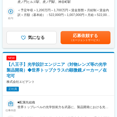
所
虎ノ門ヒルズ駅、虎ノ門駅、神谷町駅
・企業買収、資本出資など国内外の各種投資や提携案件支援
・製品供給契約、代理店契約、業務委託契約などの契約審査を中
■就業環境：
＜予定年収＞1,200万円～1,700万円＜賃金形態＞月給制＜賃金内
心とする契約リスク管理
同社の就業環境はとてもよくワークライフバランスが保てる環境
訳＞月額（基本給）：522,000円～1,007,000円＜月給＞522,000
・国内における訴訟の追行、裁判外紛争への対応
給与
です。本ポジションは夜勤も無く、土日出勤も年3日程度、突発出
円～1,007,000円＜昇給有無＞有＜残業手当＞有＜給与補足＞※年
・グループ内の訴訟・紛争のモニタリング
勤はほとんどございません。また住居手当や家族手当等各種手当
収は経験・能力等を考慮し、同社規定により決定■賞与あり（年2
・独禁法、個人情報保護法、金商法などの法律問題に関するアド
も充実しています。スケジュールに応じて直行直帰も可能です。
回）■昇給・昇格あり（年1回）■職位：専門管理職賃金はあくま
バイス
でも目安の金額であり、選考を通じて上下する可能性がありま
応募依頼する
気になる
■当社の特徴：
す。月給(月額)は固定手当を含めた表記です。
（エージェントサービス）
■お任せする仕事：
電子天秤のシェアは国内トップ、家庭用血圧計の生産台数は国内2
多様な案件につき、配点された案件を、独力で取り扱うことを基
位、世界市場でも売上高トップクラスの優良企業です。それぞれ
本としつつ、法務室又は直属の上司の指導、助言、確認を随時得
の分野において市場占有率の高い製品を有しており、国内にとど
ながら検討し、法務の観点から、損失の最小化と利益の最大化の
まらずグローバルな視点で事業展開をしています。※身近な製品で
NEW
ための助言を提供する。
すと健康診断に使用される計測機器に同社の製品が用いられてい
【八王子】光学設計エンジニア（対物レンズ等の光学
るケースがございます。
■仕事の魅力：
製品開発）◆世界トップクラスの顕微鏡メーカー／在
・法律の知識及び英語力を生かすことができます。
変更の範囲：会社の定める業務
宅可
・海外買収を含む事業提携においては、ダイナミックな動きを肌
株式会社エビデント
で感じ、
時には関係部門をリードして会社全体を動かし、会社の成長に貢
正社員
献していることを実感できます。
■本部署の社風：
■配属先組織
・中途社員が半分以上入社していることもあり、様々なバックグ
世界トップレベルの光学技術力を武器に、製品開発における光学
仕事内容
ラウンドの方が活躍できます。
設計から製品立ち上げまでを一貫して手がける組織です。
・過去のやり方に囚われず多様性を尊重する組織です。
顧客ニーズを的確に捉え、製品価値を最大化する光学技術を生み