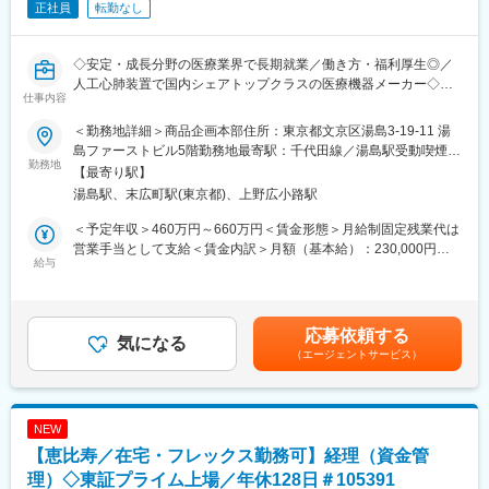
正社員
転勤なし
トマネージャーまたはアプリケーションエンジニアと連携
変更の範囲：会社の定める業務
・効果的なアカウント管理と積極的な顧客対応を通じて売上成長
を支援
◇安定・成長分野の医療業界で長期就業／働き方・福利厚生◎／
◎営業企画・営業推進
人工心肺装置で国内シェアトップクラスの医療機器メーカー◇
・CRMシステム内で顧客情報、案件情報、売上予測情報を正確に
仕事内容
管理
当社の商品企画部・サージカル部門(手術関連製品：電気メス、鉗
・売上予測、パイプラインレビュー、事業計画策定を支援
＜勤務地詳細＞商品企画本部住所：東京都文京区湯島3-19-11 湯
子などの鋼製小物)にて、プロダクトマネージャーおよびマネージ
・顧客活動を管理し、適切なフォローアップおよび案件実行を推
島ファーストビル5階勤務地最寄駅：千代田線／湯島駅受動喫煙対
メントを担当いただきます。
勤務地
進
策：屋内全面禁煙変更の範囲：無
【最寄り駅】
■業務詳細
・営業プロセスおよび商業ポリシーへの準拠を徹底
湯島駅、末広町駅(東京都)、上野広小路駅
・企画提案（新製品の企画、売上利益予測、販売計画、製品の調
◎部門横断連携
達および交渉）
・ストラテジックアカウントマネージャー、アプリケーションエ
＜予定年収＞460万円～660万円＜賃金形態＞月給制固定残業代は
・開発提案（営業的側面からの製品企画を行い、開発部門と協力
ンジニアリング、プロダクトマネジメント、オペレーション、サ
営業手当として支給＜賃金内訳＞月額（基本給）：230,000円～
して製品仕様を策定）
給与
プライチェーンと密接に連携
307,000円その他固定手当/月：26,000円～33,000円固定残業手当/
・販売施策の立案・推進・分析（営業戦略・プロモーション等の
・顧客と社内関係者間のコミュニケーションを促進し、課題解決
月：30,000円～53,000円（固定残業時間16時間0分/月）超過した
企画、学会への出展対応）
を支援
時間外労働の残業手当は追加支給＜月給＞286,000円～393,000円
・社内研修資料や製品に関する販促資料、カタログの制作
・主要顧客向け施策や成長機会においてストラテジックアカウン
（一律手当を含む）＜昇給有無＞有＜残業手当＞有＜給与補足＞
応募依頼する
・マーケティング（医療機器の市場・顧客ニーズ調査、競合調
気になる
トマネージャーを支援
上記年収は賞与、想定月間残業時間16時間分の手当を含む金額で
（エージェントサービス）
査、学術・行政・業界動向の把握、データの収集分析）
・Design Winから量産、その後のサポートまで円滑な移行を実現
す。提示年収は能力・経験に応じて増減する場合があります。別
・営業のサポート業務
◎顧客・市場分析
途対象者に家族手当の支給有。その他固定手当の内訳：都市手当
・医療機関等からの問合せ（学術対応）
・製品、サービス、市場要求に関する顧客フィードバックを収集
（5,000円／月）、住宅手当（16,000～23,000円／月）賃金はあ
※担当する医療機器についてのスペシャリストを目指して頂きま
・顧客の事業環境、購買動向、競争状況の変化を把握し共有
くまでも目安の金額であり、選考を通じて上下する可能性があり
NEW
す。
・市場情報および顧客インサイトを営業責任者やプロダクトマネ
ます。月給(月額)は固定手当を含めた表記です。
【恵比寿／在宅・フレックス勤務可】経理（資金管
※商品企画部門の拠点は本社(東京)のみとなります。転勤は当面想
ジメントに提供
定していません。
理）◇東証プライム上場／年休128日＃105391
・ターゲット市場およびアプリケーション領域における新たな機