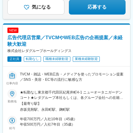
気になる
応募する
NEW
広告代理店営業／TVCMやWEB広告の企画提案／未経
験大歓迎
株式会社レダグループホールディングス
正社員
転勤なし
職種未経験歓迎
業種未経験歓迎
TVCM・雑誌・WEB広告・メディアを使ったプロモーション提案
／SNS・美容・EC等の流行に敏感な方
仕事内容
★転勤なし東京都千代田区紀尾井町4-1 ニューオータニガーデン
コート★レダグループ本社もしくは、各グループ会社への在籍出
勤務地
向となります。
【最寄り駅】
赤坂見附駅、永田町駅、麹町駅
年収700万円／入社10年目（45歳）
年収500万円／入社7年目（35歳）
給与