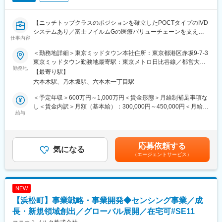
【ニッチトップクラスのポジションを確立したPOCTタイプのIVD
システムあり／富士フイルムGの医療バリューチェーンを支える
仕事内容
ポジション】
＜勤務地詳細＞東京ミッドタウン本社住所：東京都港区赤坂9-7-3
■職務内容：
東京ミッドタウン勤務地最寄駅：東京メトロ日比谷線／都営大江
メディカルシステム事業部にて、IVD事業（体外診断機器・試薬）
勤務地
戸線／六本木駅受動喫煙対策：敷地内全面禁煙
【最寄り駅】
の商品企画から市場導入準備までをお任せします。
六本木駅、乃木坂駅、六本木一丁目駅
お客様のニーズにあった新商品の企画を、営業、開発、品証薬
事、製造部門をリードして立案。また、新製品の市場導入のため
＜予定年収＞600万円～1,000万円＜賃金形態＞月給制補足事項な
の販促活動を推進していただきます。
し＜賃金内訳＞月額（基本給）：300,000円～450,000円＜月給＞
給与
300,000円～450,000円＜昇給有無＞有＜残業手当＞有＜給与補足
＜具体的な業務内容＞
＞※表記年収は想定年収範囲ですが、実際の給与提示は前職や経験
・市場調査、既存顧客調査等に基づく新製品の商品企画及び既存
を考慮の上、同社社内規程に準じ決定します。賃金はあくまでも
製品の改良の構想
目安の金額であり、選考を通じて上下する可能性があります。月
応募依頼する
・社内関連部門をリードした企画具体化と商品企画書の提案 （開
気になる
給(月額)は固定手当を含めた表記です。
（エージェントサービス）
発のトリガー）
・開発と連携した商品化の推進 （各マイルストーンでの事業判
断）
・製品の市場導入及び拡販のための販促資料 （カタログ、 HP、
NEW
技術データの論文化）の整備
【浜松町】事業戦略・事業開発◆センシング事業／成
・必要に応じてKOLとの共同研究推進
長・新規領域創出／グローバル展開／在宅可#SE11
■採用背景：