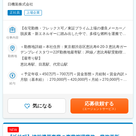
会の特定を支援
日機装株式会社
■研修
正社員
上場企業
・配属先は40名ほどの部署で、1つの課（製品）につき数名のチ
変更の範囲：会社の定める業務
ームで活動しています。既存社員も営業やコメディカル、エンジ
ニア出身者など様々なバックグラウンドで、中途入社者の受け入
【在宅勤務・フレックス可／東証プライム上場の優良メーカー／
れ体制は整っています。
脱炭素・新エネルギーに踏み出した中で、多様な燃料を運搬でき
・社内用の研修資料等もあるため、知識のキャッチアップ等を進
仕事内容
る当社のポンプは、時代に沿ったアプローチができるため、ニー
めながら、入社後は作業的な業務から徐々に慣れていただきま
ズ拡大しており、将来性抜群です】
す。
＜勤務地詳細＞本社住所：東京都渋谷区恵比寿4-20-3 恵比寿ガー
デンプレイスタワー22F勤務地最寄駅：JR線／恵比寿駅受動喫煙
■業務概要：
勤務地
■働き方
対策：屋内全面禁煙変更の範囲：会社の定める事業所（リモート
【最寄り駅】
経理部資金グループにて事業部・グローバル子会社含めた全社の
・残業は月20～25h程度を想定。年間休日123日、男性育児休業の
ワーク含む）
恵比寿駅、目黒駅、代官山駅
資金管理をご担当頂きます。
取得実績あり。
入社後すぐは預金管理業務をお任せし、ゆくゆくは経理分野で幅
・商品企画部門の拠点は本社（東京）のみのため、転勤は基本的
＜予定年収＞450万円～700万円＜賃金形態＞月給制＜賃金内訳＞
ひろくご活躍いただける方を期待します。
に想定していません。
月額（基本給）：270,000円～420,000円＜月給＞270,000円～
また、業務を一通り習得したあと、グループリーダー補佐として
給与
・穏やかでチームワークを重視する社風、充実した福利厚生、平
420,000円＜昇給有無＞有＜残業手当＞有＜給与補足＞※給与詳細
の活躍も期待します。
均就業年数14.5年と長期的に働くことができる環境です。
は経験・能力・前職給与等を踏まえて決定■定期昇給：年1回（非
管理職のみ）※賞与：年2回（6月/12月）昨年度実績賞与4.5か月賃
■業務詳細：
■担当製品について
金はあくまでも目安の金額であり、選考を通じて上下する可能性
応募依頼する
・海外子会社含むグループ全体の資金計画及び資金繰り
気になる
・同社が国内トップシェアを占める「人工心肺装置」は心臓の手
があります。月給(月額)は固定手当を含めた表記です。
（エージェントサービス）
・預金管理業務（債権消込を含む入出金管理/記帳・集計業務）
術等に用いられ、手術中に心臓と肺の機能を代行する製品です。
・与信管理業務
・患者様の命を左右する製品であり、高い技術力と品質が求めら
・上記業務に関わる業務改善（仕組改善、効率化、工数削減、シ
れるやりがいの大きい製品です。
ステム化 他）
・装置本体、付属品、カテーテルなど領域ごとに課が分かれてい
NEW
・資金調達／金融機関折衝
るため、応募者様の経歴に応じて配属先をご案内します。