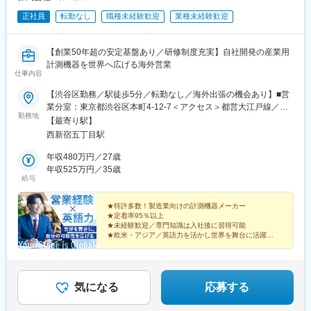
正社員
転勤なし
職種未経験歓迎
業種未経験歓迎
【創業50年超の安定基盤あり／研修制度充実】自社開発の産業用
計測機器を世界へ広げる海外営業
仕事内容
【渋谷区勤務／駅徒歩5分／転勤なし／海外出張の機会あり】■営
業分室：東京都渋谷区本町4-12-7＜アクセス＞都営大江戸線／西
勤務地
新宿五丁目駅より徒歩5分京王電鉄京王線／初台駅より徒歩14分※
【最寄り駅】
受動喫煙対策：屋内全面禁煙＝＝海外出張のチャンスも＝＝中
西新宿五丁目駅
国・韓国、タイ・ベトナム、ヨーロッパ、アメリカなど、世界各
地への出張機会があります。各地の代理店やお客さま先を訪問す
年収480万円／27歳
るため、グローバルな環境で経験を積めます。
年収525万円／35歳
給与
★特許多数！製造業向けの計測機器メーカー
★定着率95％以上
★未経験歓迎／専門知識は入社後に習得可能
★欧米・アジア／英語力を活かし世界を舞台に活躍
創業53年「センサーの自社開発」を強みに、独創的な計
測機器を生み出してきた開発型メーカーです。
気になる
応募する