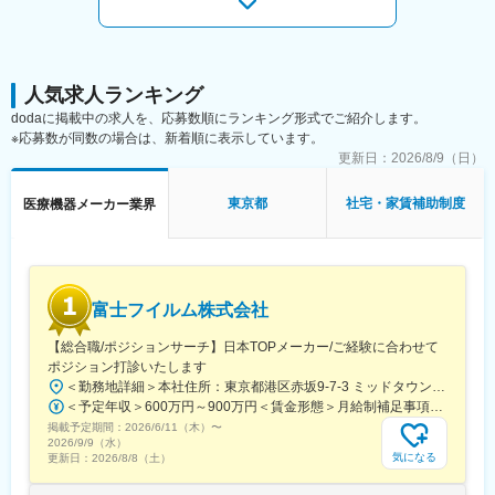
■仕事のやりがい：
・センシング事業は、当社の中でも成長領域として全社リソース
(キャッシュ・技術人財)を優先的に投じる事業です。その中で戦略
をリードする、重要度の非常に高く、大変やりがいのある仕事で
す
人気求人ランキング
・将来的には、ご自身で新たにM＆Aされる会社へ駐在し、事業責
dodaに掲載中の求人を、応募数順にランキング形式でご紹介します。
任者として牽引頂く可能性や、既存の買収子会社 (海外)への駐
※応募数が同数の場合は、新着順に表示しています。
在、事業全体のマネジメントなど様々なステップアップを視野に
更新日：
2026/8/9（日）
入れることができるポジションです
・会社・事業部共に、これまで優秀なキャリア入社人財が活躍
東京都
社宅・家賃補助制度
医療機器メーカー業界
し、社内でキャリアを築いてきた実績があります
■部門のミッション：
以下を実行を通じて、センシング事業を中長期にかけて1,000億円
規模に事業体に成長させる。
富士フイルム株式会社
（1）成長領域
・ センシング成長領域における事業戦略の立案・事業開発の推
【総合職/ポジションサーチ】日本TOPメーカー/ご経験に合わせて
進・新価値開発
ポジション打診いたします
・ センシング事業本部の成長領域における事業開発フロント機能
＜勤務地詳細＞本社住所：東京都港区赤坂9-7-3 ミッドタウン・ウェスト勤務地最寄駅：東京メトロ日比谷線／都営大江戸線／六本木駅受動喫煙対策：敷地内全面禁煙
・ KMI技術関連部門と連携した、センシング技術資産を活用した
＜予定年収＞600万円～900万円＜賃金形態＞月給制補足事項なし＜賃金内訳＞月額（基本給）：300,000円～500,000円＜月給＞300,000円～500,000円＜昇給有無＞有＜残業手当＞有賃金はあくまでも目安の金額であり、選考を通じて上下する可能性があります。月給(月額)は固定手当を含めた表記です。
事業開発
掲載予定期間：
（2）新領域
2026/6/11（木）
〜
2026/9/9（水）
・ センシング事業全体の戦略立案・事業開発の推進
気になる
更新日：
2026/8/8（土）
・ インダストリー強化領域の事業群と連携した事業開発の推進
・ KMI技術関連部門と連携した、センシング技術資産を活用した