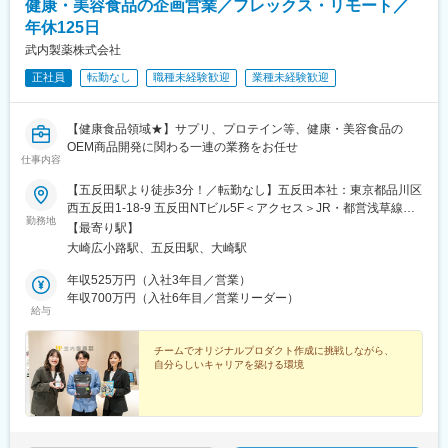
健康・美容食品の企画営業／フレックス・リモート／
年休125日
武内製薬株式会社
正社員
転勤なし
職種未経験歓迎
業種未経験歓迎
【健康食品領域★】サプリ、プロテイン等、健康・美容食品の
OEM商品開発に関わる一連の業務をお任せ
仕事内容
【五反田駅より徒歩3分！／転勤なし】五反田本社：東京都品川区
西五反田1-18-9 五反田NTビル5F＜アクセス＞JR・都営浅草線
勤務地
「五反田駅」より徒歩3分東急池上線「大崎広小路駅」より徒歩3
【最寄り駅】
分★五反田本社の駅近オフィスで、転勤はありません。安定した
大崎広小路駅、五反田駅、大崎駅
環境の中で、営業経験や顧客対応経験を活かしながら、OEM営業
として商品づくりの最前線にチャレンジできます。※週2回の在宅
年収525万円（入社3年目／営業）
勤務を実施しています※受動喫煙対策：屋内全面禁煙
年収700万円（入社6年目／営業リーダー）
給与
チームでオリジナルプロダクト作成に挑戦しながら、
自分らしいキャリアを築ける環境