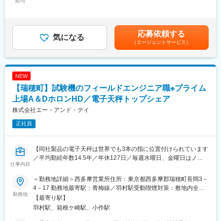
給与
実しています。
263,000円～400,000円＜昇給有無＞有＜残業手当＞有＜給与補足
等、納期管理・出荷アレンジ）
＞■昇給：年1回 ■賞与：年2回※過去実績平均 6.2ヶ月分年収モデ
・海外新規代理店開拓
■当社の特徴：
ル810万円／37歳 入社15年（月給41万＋住宅手当＋時間外手当
・開発部門と共に顧客要求のヒアリング並びに提案。
電子天秤のシェアは国内トップ、家庭用血圧計の生産台数は国内2
＋賞与）690万円／32歳 入社10年（月給35万＋住宅手当＋時間
応募依頼する
気になる
位、世界市場でも売上高トップクラスの優良企業です。それぞれ
外手当＋賞与）580万円／27歳 入社5年（月給30万＋住宅手当＋
（エージェントサービス）
※担当するエリアはアジア地区を想定。
の分野において市場占有率の高い製品を有しており、国内にとど
時間外手当＋賞与）賃金はあくまでも目安の金額であり、選考を
※出張について：通常時では年2-3回程度（海外顧客訪問・打合
まらずグローバルな視点で事業展開をしています。
通じて上下する可能性があります。月給(月額)は固定手当を含めた
せ・海外市場調査）発生致します。
表記です。
【製品】
変更の範囲：会社の定める業務
NEW
万能試験機、動的試験機
【瑞穂町】試験機のフィールドエンジニア職※プライム
【キャリアパス】将来的には海外現地法人赴任の可能性もござい
上場A＆DホロンHD／電子天秤トップシェア
ます。
株式会社エー・アンド・デイ
正社員
■就業環境：
同社の就業環境はとてもよくワークライフバランスが保てる環境
【同社製品の電子天秤は世界でも3本の指に位置付けられています
です。年間休日127日・月平均残業15H程度です。毎週水曜日、金
／平均勤続年数14.5年／年休127日／毎週水曜日、金曜日はノー
曜日はノー残業デーとなっており、メリハリのある環境で就業し
仕事内容
残業デー／直行直帰可】
て頂くことができます。また住居手当や家族手当等各種手当も充
実しています。
＜勤務地詳細＞西多摩営業所住所：東京都西多摩郡瑞穂町長岡3－
■職務概要：
4－17 勤務地最寄駅：青梅線／羽村駅受動喫煙対策：敷地内全面
当社は産業用計測機器、計量器、血圧計、試験機など計測機器を
勤務地
■当社の特徴：
禁煙変更の範囲：会社の定める事業所
【最寄り駅】
開発、製造、販売しております。本ポジションでは当社で開発製
電子天秤のシェアは国内トップ、家庭用血圧計の生産台数は国内2
羽村駅、箱根ケ崎駅、小作駅
造している試験機のフィールドエンジニア職をお任せ致します。
位、世界市場でも売上高トップクラスの優良企業です。それぞれ