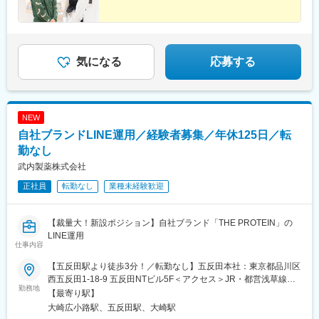
は追加支給【年収例】年収840万円／2年目／部長年収560万円／4
年目／チームリーダー年収440万円／3年目／シニアスタッフ年収
350万円／2年目／スタッフ※提示年収はスキルに応じて決定する
ため、想定年収から上振れる可能性もございます。
気になる
応募する
NEW
自社ブランドLINE運用／経験者募集／年休125日／転
勤なし
武内製薬株式会社
正社員
転勤なし
業種未経験歓迎
【裁量大！新設ポジション】自社ブランド「THE PROTEIN」の
LINE運用
仕事内容
【五反田駅より徒歩3分！／転勤なし】五反田本社：東京都品川区
西五反田1-18-9 五反田NTビル5F＜アクセス＞JR・都営浅草線
勤務地
「五反田駅」より徒歩3分東急池上線「大崎広小路駅」より徒歩3
【最寄り駅】
分★五反田本社の駅近オフィスで、転勤はありません。※週2回の
大崎広小路駅、五反田駅、大崎駅
在宅勤務を実施しています※受動喫煙対策：屋内全面禁煙