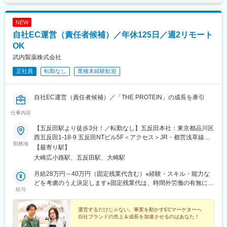
NEW
自社EC運営（責任者候補）／年休125日／週2リモート
OK
武内製薬株式会社
正社員
転勤なし
業種未経験歓迎
自社EC運営（責任者候補）／「THE PROTEIN」の成長を牽引
仕事内容
【五反田駅より徒歩3分！／転勤なし】五反田本社：東京都品川区
西五反田1-18-9 五反田NTビル5F＜アクセス＞JR・都営浅草線
勤務地
「五反田駅」より徒歩3分東急池上線「大崎広小路駅」より徒歩3
【最寄り駅】
分★五反田本社の駅近オフィスで、転勤はありません。※週2回の
大崎広小路駅、五反田駅、大崎駅
在宅勤務を実施しています※受動喫煙対策：屋内全面禁煙
月給28万円～40万円（固定残業代含む）※経験・スキル・能力な
どを考慮のうえ決定します※固定残業代は、時間外労働の有無に関
給与
わらず月20時間～30時間分を月3万7702円～7万5693円支給※超
過分は追加支給■試用期間中の給与■月給27万1000円～38万8800
円（固定残業代含む）※固定残業代は、時間外労働の有無に関わら
運営するだけじゃない。事業を動かすECマーケターへ
自社ブランドの売上＆成長を加速させるのはあなた！
ず月20時間～30時間分を月3万6490円～7万3422円支給※超過分