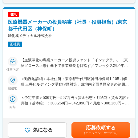
・データガバナンスおよびアクセス制御（RBAC）の設計方針策
事業をしっかり把握する為の管理業務に加え、これらの戦略的な
定
変革を一緒に推進してみませんか？
・Databricksおよびクラウド基盤のコスト最適化方針の策定・管
新しい事にチャレンジし、自身のキャリア開発と共に、仕組みや
NEW
理
組織の在り方などを変えていく事に関心がある方を歓迎します。
医療機器メーカーの役員秘書（社長・役員担当）/東京
・Data／AIエンジニア、PFエンジニア、Analytics Engineer等と
連携した開発推進および技術リード
都千代田区（神保町）
変更の範囲：会社の定める業務
・チームの技術力向上に向けたレビュー、標準化、ベストプラク
旭化成メディカル株式会社
ティスの整備
正社員
■仕事の魅力／やりがい／将来ビジョン
・複数のB2B SaaS（KOTOBAL／COCOMITE／tomoLinks等）を
【血液浄化の専業メーカー／投資ファンド「インテグラル」（東
横断するデータを統合し、事業の意思決定を支えるデータプラッ
証グロース上場）傘下で事業成長を目指す／フレックス制／年間
トフォームの中核設計をリードできるポジション
仕事内容
休日121日】
・Databricksを中核としたLakehouse型データ基盤の立ち上げ・
■業務概要：
高度化において、アーキテクチャおよび技術方針の策定を主導で
＜勤務地詳細＞本社住所：東京都千代田区神田神保町1-105 神保
旭化成メディカルは、装置とディスポーザブル製品を医療機器シ
きる環境
町 三井ビルディング受動喫煙対策：敷地内全面禁煙変更の範囲：
ステムとして開発・製造している血液関連デバイスのリーディン
勤務地
・単なる基盤構築ではなく、事業KPI（MRR、LTV、チャーン等）
会社の定める事業所（リモートワーク含む）
グカンパニーです。社長および常務執行役員2名の担当秘書とし
やAI活用に直結する価値創出型データ基盤の設計責任を担うこと
＜予定年収＞536万円～597万円＜賃金形態＞月給制＜賃金内訳＞
て、経営陣の日常業務をサポートし、スケジュール管理、会議運
ができる
月額（基本給）：308,260円～342,890円＜月給＞308,260円～
営、社内外調整、各種事務業務を通じて経営の意思決定と業務遂
・RevOps／Data・AIエンジニア／プロダクトチームと連携し、
給与
342,890円＜昇給有無＞有＜残業手当＞有＜給与補足＞■昇給：年
行を支援していただきます。複数役員を担当し、経営に関わる情
データを起点とした事業成長を技術面からリードできる
1回■賞与：年2回（過去実績5.42ヶ月）賃金はあくまでも目安の
報を取り扱うため、状況に応じた優先順位付けや柔軟な対応、高
・将来的には、リアルタイムデータ処理、AI基盤（MLOps／
金額であり、選考を通じて上下する可能性があります。月給(月額)
い機密保持意識が求められるポジションです。
Feature Platform）への拡張など、データ・AI基盤全体の技術責任
は固定手当を含めた表記です。
応募依頼する
者としてのキャリア形成が可能
気になる
■業務詳細：
・不確実性の高い環境において、技術選定・アーキテクチャ設
（エージェントサービス）
1.スケジュール・アポイントメント管理