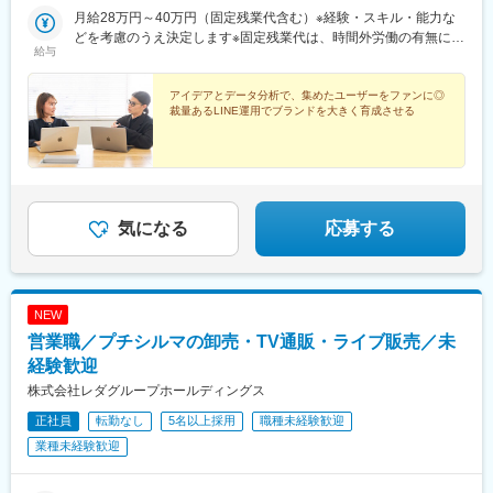
月給28万円～40万円（固定残業代含む）※経験・スキル・能力な
どを考慮のうえ決定します※固定残業代は、時間外労働の有無に関
給与
わらず月20時間～30時間分を月3万7702円～7万5693円支給※超
過分は追加支給■試用期間中の給与■月給27万1000円～38万8800
円（固定残業代含む）※固定残業代は、時間外労働の有無に関わら
アイデアとデータ分析で、集めたユーザーをファンに◎
裁量あるLINE運用でブランドを大きく育成させる
ず月20時間～30時間分を月3万6490円～7万3422円支給※超過分
は追加支給
気になる
応募する
NEW
営業職／プチシルマの卸売・TV通販・ライブ販売／未
経験歓迎
株式会社レダグループホールディングス
正社員
転勤なし
5名以上採用
職種未経験歓迎
業種未経験歓迎