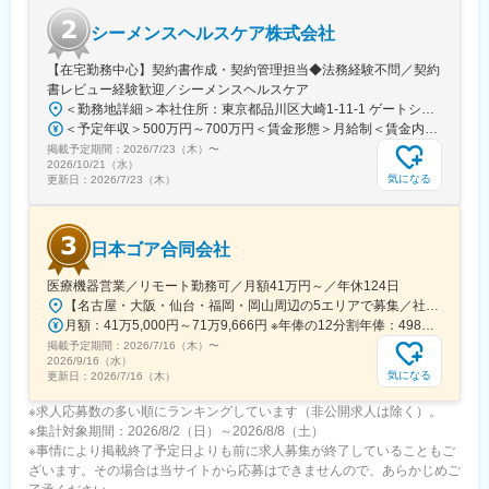
事業開発
シーメンスヘルスケア株式会社
変更の範囲：会社の定める業務
【在宅勤務中心】契約書作成・契約管理担当◆法務経験不問／契約
書レビュー経験歓迎／シーメンスヘルスケア
＜勤務地詳細＞本社住所：東京都品川区大崎1-11-1 ゲートシティ大崎ウエストタワー勤務地最寄駅：JR線／大崎駅受動喫煙対策：屋内全面禁煙変更の範囲：会社の定める事業所（リモートワーク含む）
＜予定年収＞500万円～700万円＜賃金形態＞月給制＜賃金内訳＞月額（基本給）：250,000円～500,000円＜月給＞250,000円～500,000円＜昇給有無＞有＜残業手当＞有＜給与補足＞※給与詳細は経験・能力・前職給与等を踏まえて決定致します。■昇給：年1回（10月）■賞与：年2回（6月・12月）賃金はあくまでも目安の金額であり、選考を通じて上下する可能性があります。月給(月額)は固定手当を含めた表記です。
掲載予定期間：
2026/7/23（木）
〜
2026/10/21（水）
気になる
更新日：
2026/7/23（木）
日本ゴア合同会社
医療機器営業／リモート勤務可／月額41万円～／年休124日
【名古屋・大阪・仙台・福岡・岡山周辺の5エリアで募集／社用車使用可】就業場所：ホームオフィス／顧客先への直行直帰スタイル(1)名古屋エリア愛知県、岐阜県、福井県、三重県(2)大阪エリア滋賀県、京都府、大阪府、兵庫県、奈良県、和歌山県(3)仙台エリア宮城県、青森県、秋田県、山形県、岩手県、福島県※上記東北6件をチームで担当(4)福岡エリア福岡県、大分県、佐賀県、熊本県、長崎県、宮崎県、鹿児島県、沖縄県(5)岡山エリア鳥取県、島根県、岡山県、広島県、山口県※今後は東京エリアでの募集も予定です。◎社用車での訪問が可能です◎訪問のない日は在宅勤務となります◎研修、社内の打ち合わせ、イベント等で出社が発生する可能性がございます◎転勤は基本ありません本社：東京都港区港南1-8-15 Wビル14F受動喫煙対策：敷地内全面禁煙
月額：41万5,000円～71万9,666円 ※年俸の12分割年俸：498万円～863万5,992円（固定残業手当を含む）＋Sales Pay（内訳）年額（基本給）：450万円～800万円固定残業手当：月4万円～5万3,000円（12時間分）※超過した時間外労働の残業手当は追加支給◎Sales Pay：年額（基本給）の10％支給あり
掲載予定期間：
2026/7/16（木）
〜
2026/9/16（水）
気になる
更新日：
2026/7/16（木）
※求人応募数の多い順にランキングしています（非公開求人は除く）。
※集計対象期間：2026/8/2（日）～2026/8/8（土）
※事情により掲載終了予定日よりも前に求人募集が終了していることもご
ざいます。その場合は当サイトから応募はできませんので、あらかじめご