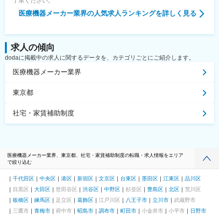
了承ください。
医療機器メーカー業界
の人気求人ランキングを詳しく見る
求人の傾向
dodaに掲載中の求人に関するデータを、カテゴリごとにご紹介します。
医療機器メーカー業界
東京都
社宅・家賃補助制度
医療機器メーカー業界、東京都、社宅・家賃補助制度の転職・求人情報をエリア
で絞り込む
千代田区
中央区
港区
新宿区
文京区
台東区
墨田区
江東区
品川区
目黒区
大田区
世田谷区
渋谷区
中野区
杉並区
豊島区
北区
荒川区
板橋区
練馬区
足立区
葛飾区
江戸川区
八王子市
立川市
武蔵野市
三鷹市
青梅市
府中市
昭島市
調布市
町田市
小金井市
小平市
日野市