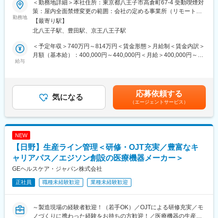
＜勤務地詳細＞本社住所：東京都八王子市高倉町67-4 受動喫煙対
出すことに挑戦しています。光学設計にとどまらず、シミュレー
策：屋内全面禁煙変更の範囲：会社の定める事業所（リモートワ
■長期就業しやすい環境
ションや測定・評価手法の開発など、技術の可能性を広げる取り
勤務地
ーク含む）
【最寄り駅】
・フレックス制：11:00～14:00がコアタイム
組みにも積極的に取り組んでいます。
北八王子駅、豊田駅、京王八王子駅
・在宅勤務制度 ：本部署は週2~3回ほど利用されております。
ベテランと若手の垣根なく、設計レビューやブレインストーミン
・最低週1回のノー残業デーの設定など、日々の就業時間の管理を
グ、ディスカッションが日常的に行われる、活気ある職場です。
＜予定年収＞740万円～814万円＜賃金形態＞月給制＜賃金内訳＞
徹底。メリハリのある職場環境づくりを推進。
一人ひとりが責任と自覚を持って業務にあたりながらも、互いに
月額（基本給）：400,000円～440,000円＜月給＞400,000円～
刺激し合い高め合える環境が整っています。
給与
440,000円＜昇給有無＞有＜残業手当＞有＜給与補足＞※記載年収
■資格手当について（高度専門職務給）
については、あくまで目途となっておりますので、こちらの金額
申請・承認後に適用される資格手当です。
■職務内容
を保証するものではございません。ご経験・スキル、当社の処遇
対象資格：
世界最先端の対物レンズをはじめとする、高難度な光学製品の設
基準に応じて決定いたしますのでご了承ください。賃金はあくま
応募依頼する
弁護士（国内）・弁護士（海外）・公認会計士・税理士・一級建
計から製品立ち上げまでを担っていただきます。
気になる
でも目安の金額であり、選考を通じて上下する可能性がありま
（エージェントサービス）
築士
量産化を見据えた設計から実際の立ち上げまで一気通貫で携わ
す。月給(月額)は固定手当を含めた表記です。
支給額：
り、顧客から生産現場まで幅広い関係者と連携しながら、開発者
一般職～主任職：月額 10万円
として製品開発を力強く推進していただきます。
上級職：月額 15万円
NEW
※弁護士費用は会社が全負担しております。
■具体的な業務内容
【日野】生産ライン管理＜研修・OJT充実／豊富なキ
・最先端対物レンズ等、高難度な光学設計への挑戦
■当社について：
・量産化を見据えた設計および製品立ち上げ
ャリアパス／エジソン創設の医療機器メーカー＞
売上高1兆1,319億円（2026年3月）、グローバル売上比率77％、
・顧客ニーズを的確に捉えた製品開発
GEヘルスケア・ジャパン株式会社
世界160の国と地域に展開するグローバル総合医療機器メーカー
・マーケティング、営業、製造、サービス部門と連携したものづ
正社員
職種未経験歓迎
業種未経験歓迎
へと成長しました。
くり
・顧客から工場まで、幅広い関係者と連携したグローバルな製品
変更の範囲：会社の定める業務
開発
～製造現場の経験者歓迎！（若手OK）／OJTによる研修充実／モ
・将来を見据えた光学技術の研究・開発
ノづくりに携わった経験をお持ちの方歓迎！／医療機器の生産を