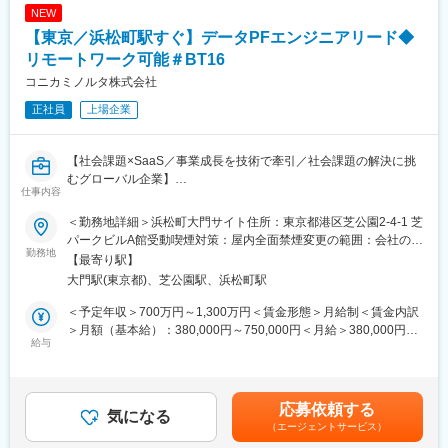
・ITシステム活用による計数管理業務の強化、効率化（DX推進）
【トップクラスのシェア製品を多数保有】
NEW
・情報機器事業の基幹会議運営事務局
当社は、各事業部ごとにトップクラスのシェアを誇る製品を有し
【東京／浜松町駅すぐ】データPFエンジニアリード◆
※将来的には、マネージャーとしてチームメンバーのマネージメン
ています。インダストリアル事業はオイル&ガス分野で活躍する
ト（部下の目標設定・評価・教育も含む）も担っていただく期待
リモートワーク可能＃BT16
「往復動ポンプ」。精密機器事業は多くの発電所で活躍する「水
があります。
質調整装置」。航空宇宙事業は、世界シェア90％以上を誇る航空
コニカミノルタ株式会社
機用部品「カスケード」。メディカル事業は、「人工透析装置」
正社員
上場企業
■働き方：
などが国内トップクラスシェア製品になります。
・リモート：必要に応じて対応可能（1～2回／週）
変更の範囲：会社の定める業務
【社会課題×SaaS／事業成長を技術で牽引／社会課題の解決に挑
■ポジションの魅力：
むグローバル企業】
◎情報機器事業はコニカミノルタグループの中で売上・利益共に
仕事内容
最大規模であり、中核事業として販売、生産、開発、品証、CSな
■職務内容
どの各部門と密に連携しながら予算管理／PDCAを行い、目標達
＜勤務地詳細＞浜松町大門サイト住所：東京都港区芝公園2-4-1 芝
・ICW事業におけるデータプラットフォームのアーキテクチャ設
成に導く役割を担っています。
パークビルA館受動喫煙対策：屋内全面禁煙変更の範囲：会社の定
計・技術戦略の策定および全体リード
勤務地
◎事業管理業務の生産性向上に向けた業務改革の実践を通じて、
める事業所（リモートワーク含む）
【最寄り駅】
・Databricksを中核としたLakehouse型データ基盤の設計方針策
管理会計や財務会計に関する高度な知識・スキルを習得しなが
大門駅(東京都)、芝公園駅、浜松町駅
定・アーキテクチャ設計・最適化
ら、事業価値の向上に直接貢献することができます。
・データ基盤における非機能要件（スケーラビリティ、可用性、
◎販売、生産、開発、品証、CSといった様々な部門とのコミュニ
＜予定年収＞700万円～1,300万円＜賃金形態＞月給制＜賃金内訳
セキュリティ、コスト）の設計および統括
ケーションを通じて、幅広い社内人脈を構築できます。
＞月額（基本給）：380,000円～750,000円＜月給＞380,000円～
・各プロダクトおよび業務システムとのデータ統合方針の策定
給与
750,000円＜昇給有無＞有＜残業手当＞有＜給与補足＞※経験・ス
（ETL／ELT、ストリーミング含む）
■応募者へのメッセージ：
キルを考慮の上、決定します。■昇給：年1回■賞与：年2回（6
・データパイプライン設計・実装における技術的意思決定および
事業はDXの影響をうけ、今まさに変革の時期にあります。事業管
月・12月）賃金はあくまでも目安の金額であり、選考を通じて上
レビュー
理の在り方も変革が必要となっており、AIを使った自動化や、新
下する可能性があります。月給(月額)は固定手当を含めた表記で
応募依頼する
・データ品質・監視・運用設計の方針策定およびSRE観点での安
気になる
しい会計制度への対応、生産性を上げる為の業務革新などが求め
す。
（エージェントサービス）
定稼働のリード
られています。