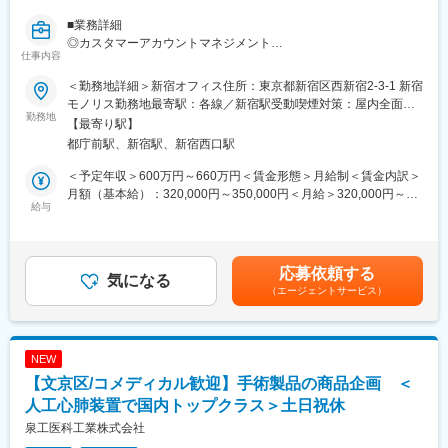
■業務詳細
開発自体は外部のビジネスパートナーが行うためコーディング能
◎カスタマーアカウントマネジメント
力は求めませんが、事業背景や開発経験に基づくレビュー能力は
仕事内容
・担当OEM顧客を管理し、日常業務における主要な営業窓口を担
必要です。
う
リーダーシップを発揮し、社内外のメンバーを率いてプロジェク
＜勤務地詳細＞新宿オフィス住所：東京都新宿区西新宿2-3-1 新宿
・購買担当者、オペレーション担当者、技術担当者と良好な関係
トの推進を行っていただきます。
モノリス勤務地最寄駅：各線／新宿駅受動喫煙対策：屋内全面禁
を構築・維持
勤務地
煙変更の範囲：会社の定める事業所（リモートワーク含む）
【最寄り駅】
・積極的なコミュニケーションとフォローアップを通じて、高い
■在宅勤務
都庁前駅、新宿駅、新宿西口駅
顧客対応力と顧客満足度を実現
在宅での勤務が可能です。（育児や介護等の家庭事情がある場合
・顧客導入支援、製品紹介、および継続的なアカウント管理をサ
はこの限りではありません）
＜予定年収＞600万円～660万円＜賃金形態＞月給制＜賃金内訳＞
ポートする
月額（基本給）：320,000円～350,000円＜月給＞320,000円～
見積・受注管理
給与
■企業の特徴
350,000円＜昇給有無＞有＜残業手当＞有＜給与補足＞※記載年収
・正確かつ迅速に見積書を作成し、見積から受注までのプロセス
◇「医薬品」「在宅医療機器」を担う帝人グループの中核企業
については、あくまで目途となっておりますので、こちらの金額
を管理
「骨・関節系」「呼吸器系」「代謝・循環器系」の3領域にフォー
を保証するものではございません。ご経験・スキル、当社の処遇
・未決裁見積や顧客問い合わせへのフォローアップを行い、受注
カスし、事業展開をしている帝人グループの医薬品・在宅医療機
基準に応じて決定いたしますのでご了承ください。賃金はあくま
応募依頼する
率向上を図る
気になる
器を開発・製造する医療メーカーです。利益率も高いことから、
でも目安の金額であり、選考を通じて上下する可能性がありま
（エージェントサービス）
・ストラテジックアカウントマネージャー、オペレーション、サ
現在では帝人グループを支える中核事業に成長している当社の中
す。月給(月額)は固定手当を含めた表記です。
プライチェーンと連携し、納期遵守および課題解決を推進
枢ともいえる事業です。
・会社方針に基づく価格管理および契約締結を支援
◇働きやすさ◎
◎案件開拓
帝人グループでは「個人と職場のいきいき診断」を実施してお
NEW
・顧客と定期的に接点を持ち、変化するニーズを把握するととも
り、診断結果に応じて職場の改善活動を実施し、風通しの良い働
【文京区/コメディカル歓迎】手術製品の商品企画 ＜
に追加成長機会を特定
きやすい職場づくりを推進しています。また、ヘルスケアデータ
・顧客の購買動向を把握し、顧客目標を支援する製品やソリュー
人工心肺装置で国内トップクラス＞土日祝休
に基づいて社員の健康維持・増進を図る社内プログラムも実施し
ションを提案
ております。
泉工医科工業株式会社
・Design-in機会を特定し、必要に応じてストラテジックアカウン