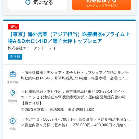
応募依頼する
る重要なポジションです。会社の成長や重要な意思決定を支える
検査、調整作業* 製造プロセスにおける問題点の特定と解決策の提
気になる
あります。月給(月額)は固定手当を含めた表記です。
とともに、グローバルに拡大する事業を身近に感じながら活躍い
（エージェントサービス）
案* 製造装置の操作、メンテナンス、およびトラブルシューティン
ただけます。新会社ならではのダイナミックな環境の中で成長で
グ* 品質管理基準の遵守と品質改善活動への参加* 製造記録の正確
きることが本ポジションの大きな魅力です。
な作成と管理* 安全衛生に関する規定の遵守と安全な作業環境の維
持* 製造チームとの連携、コミュニケーション* 製造プロセスの標
NEW
■キャリアパス：
準化、効率化への貢献* 関連部門（設計、エンジニアリング等）と
【東京】海外営業（アジア担当）医療機器※プライム上
▼1～3年後
の連携
役員秘書として経営陣を支えながら、国内外の関係者との連携や
場A＆DホロンHD／電子天秤トップシェア
グローバルな事業運営への理解を深め、幅広い経験を積んでいた
【組織構成】
株式会社エー・アンド・デイ
だきます。
当該部門には約100名の社員が在籍しております。
▼3～5年後
正社員
4チームで構成され1チームあたり20-30名／40-50名で構成されて
より高度な秘書業務や経営サポートを担っていただくことを期待
います。
しています。
また、1チームには2-3名のラインリーダーが着任し業務にあたっ
～血圧計機器世界シェア・電子天秤トップシェア／英語活用／平
適性や志向に応じて、経営企画やコーポレート部門などで経験の
ています。
均勤続年数14.5年／月平均残業15H程度・毎週水曜、金曜はノー
幅を広げながら、新たな業務に挑戦する機会もあります。
※一部のチームは夜勤が発生する場合がございます
仕事内容
残業デーで就業環境～
≪夜勤について≫
変更の範囲：会社の定める業務
6週間で2週間夜勤対応いただきます（4週日勤・2週夜勤）
＜勤務地詳細＞本社住所：東京都豊島区東池袋3-23-14 ダイハ
■業務概要
・日勤：09:00-17:30
ツ・ニッセイ池袋ビル5F受動喫煙対策：屋内全面禁煙変更の範
現地法人や代理店を通じた担当製品の海外営業、販売計画やマー
勤務地
・夜勤：21:00-05:30
囲：会社の定める事業所
【最寄り駅】
ケティングプランの策定、売上管理・受注出荷管理・製品仕様や
※業務に慣れてからになりますので、入社直後はございません。
向原駅(東京都)、東池袋駅、東池袋四丁目駅
トラブル対応、現地法人の経営管理業務等を行っていただきま
す。
■GEヘルスケア・ジャパン／日野工場：
＜予定年収＞500万円～700万円＜賃金形態＞月給制補足事項なし
世界を代表する外資メーカーでありながら、日本に基幹工場を持
＜賃金内訳＞月額（基本給）：278,000円～400,000円＜月給＞
■業務内容：
給与
つ希少な存在です。世界経済フォーラムから先進工場
278,000円～400,000円＜昇給有無＞有＜残業手当＞有＜給与補足
海外現地法人、代理店の営業活動をサポート。現地拠点と協力し
「Lighthouse」に日本で初認定され、トヨタなど名だたる企業が
＞■昇給：年1回 ■賞与：年2回【年収モデル例】840万円／37