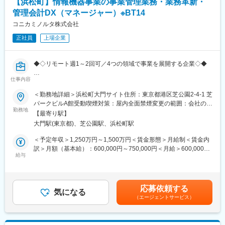
【浜松町】情報機器事業の事業管理業務・業務革新・
・その他経理業務（海外子会社の決算担当になる場合あり）
・楽楽精算の問い合わせ、システム改修
管理会計DX（マネージャー）※BT14
変更の範囲：会社の定める業務
資金繰りだけでなく、決算時期は経理部全体で決算をおこないま
コニカミノルタ株式会社
す。
正社員
上場企業
■業務魅力：
分野が大きく異なる事業部に分かれており、海外子会社も多くあ
◆◇リモート週1～2回可／4つの領域で事業を展開する企業◇◆
るため、同規模の会社よりも幅広い経験ができスキルアップが可
能です。
仕事内容
■事業内容：
ご希望に応じて経理部内や各事業本部とのジョブローテーション
情報機器事業には以下の二つの事業が含まれます。
が可能です。また、グローバル展開が進んでおり希望に応じてグ
＜勤務地詳細＞浜松町大門サイト住所：東京都港区芝公園2-4-1 芝
（1）デジタルワークプレイス事業
ローバルに活躍可能です。
パークビルA館受動喫煙対策：屋内全面禁煙変更の範囲：会社の定
複合機及び関連消耗品の開発・製造・販売、並びに関連サービ
勤務地
める事業所（リモートワーク含む）
【最寄り駅】
ス・ソリューション、及びITサービス・ソリューションの提供
■配属組織：
大門駅(東京都)、芝公園駅、浜松町駅
（2）プロフェッショナルプリント事業
・当社の資金管理グループは8名で構成されています。
デジタル印刷システム・関連消耗品の開発・製造・販売、各種印
（グループリーダー：1名、係長級：1名、メンバー：5名、派遣
＜予定年収＞1,250万円～1,500万円＜賃金形態＞月給制＜賃金内
刷サービス・ソリューションの提供
社員：1名）
訳＞月額（基本給）：600,000円～750,000円＜月給＞600,000円
給与
～750,000円＜昇給有無＞有＜残業手当＞有＜給与補足＞※経験・
■業務内容：
■働き方：
スキルを考慮の上、決定します。■昇給：年1回■賞与：年2回（6
・情報機器事業における連結業績管理（月次・四半期別実績・予
残業：平均20H/月程度
月・12 月）賃金はあくまでも目安の金額であり、選考を通じて上
算・見通し）並びに予算・中期計画策定
在宅：週1～3回程度
下する可能性があります。月給(月額)は固定手当を含めた表記で
応募依頼する
・BU（ビジネスユニット）別損益管理並びに損益・CF・資本効
気になる
フレックス：柔軟に活用頂けます（コアタイムなし）
す。
（エージェントサービス）
率改善に向けた施策検討・立案
※在宅勤務、フレックス勤務は業務の習熟度に応じて利用可能
・情報機器事業の各部門に対する経理・計数的見地からの提案・
指導
■当社の魅力：