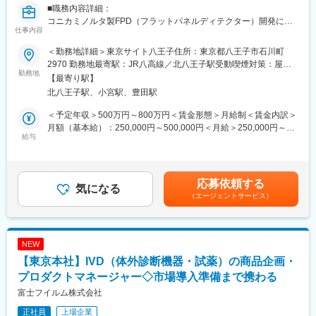
■職務内容詳細：
（1）入社1か月程度でOJTや研修で作業を学んでいただきます
コニカミノルタ製FPD（フラットパネルディテクター）開発にお
（2）キャッチアップ後にはライン担当としてチームにアサインさ
仕事内容
けるファームウェア開発をお任せします。
れます
【具体的には】
（3）現場からの改善要望に対応いただきます
＜勤務地詳細＞東京サイト八王子住所：東京都八王子市石川町
・次世代動画対応FPDのファームウェア開発(要件定義、システム
※最初は先輩社員と一緒になり改善活動にあたっていただきます
2970 勤務地最寄駅：JR八高線／北八王子駅受動喫煙対策：屋内
設計、アーキテクチャ設計など上流工程から参画)
勤務地
のでご安心ください
全面禁煙変更の範囲：会社の定める事業所（リモートワーク含
【最寄り駅】
（4）改善活動、生産方式を現場へ落とし込んでいただきます
む）
北八王子駅、小宮駅、豊田駅
■事業内容：
ヘルスケア事業部では、Ｘ線、超音波などの画像診断、パルスオ
【組織構成】
＜予定年収＞500万円～800万円＜賃金形態＞月給制＜賃金内訳＞
キシメータ・新生児黄疸計などのバイタルセンシング、医療ICTサ
当該部門（超音波プローブ）には約100名の社員が在籍しており
月額（基本給）：250,000円～500,000円＜月給＞250,000円～
ービスを融合したヘルスケアソリューションを提供しています。
給与
ます。
500,000円＜昇給有無＞有＜残業手当＞有＜給与補足＞※経験・ス
4チームで構成され1チームあたり20-30名／40-50名で構成されて
キルを考慮の上、決定します。■昇給：年1回■賞与：年2回（6
■仕事の魅力/やりがい/将来のビジョン/期待する役割等：
います。
月・12月）賃金はあくまでも目安の金額であり、選考を通じて上
・医療機器に求められる高水準の品質に応える技術を習得しつ
また、1チームには2-3名のラインリーダー（当該ポジション）が
下する可能性があります。月給(月額)は固定手当を含めた表記で
応募依頼する
つ、自ら開発した製品が医療の現場でどのように使われ、役に立
気になる
着任し業務にあたっています。
す。
（エージェントサービス）
っているかを実感できる仕事です。
※一部のチームは夜勤が発生する場合がございます
変更の範囲：会社の定める業務
【夜勤について】
6週間で2週間夜勤対応いただきます（4週日勤・2週夜勤）
NEW
・日勤：09:00-17:30
【東京本社】IVD（体外診断機器・試薬）の商品企画・
・夜勤：21:00-05:30
プロダクトマネージャー◇市場導入準備まで携わる
※業務に慣れてからになりますので、入社直後はございません。
富士フイルム株式会社
変更の範囲：会社の定める業務
正社員
上場企業