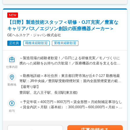
計・開発方針の意思決定を担うリードエンジニアとしての役割を
・社長および常務執行役員2名のスケジュール管理
期待
・社内外会議の日程調整
NEW
・顧客・取引先・投資家・行政機関等とのアポイント調整
変更の範囲：会社の定める業務
・出張手配（交通・宿泊・会食等）
【日野】製造技術スタッフ＜研修・OJT充実／豊富な
2.会議運営サポート
キャリアパス／エジソン創設の医療機器メーカー＞
・会議設定・招集
GEヘルスケア・ジャパン株式会社
・会議資料の収集・取りまとめ
・オンライン会議の設定
正社員
職種未経験歓迎
業種未経験歓迎
・議事録作成
3.社内外コミュニケーション支援
・メール・電話対応、来客対応
～製造現場の経験者歓迎！／OJTによる研修充実／モノづくりに
・社内関係部署との調整
携わった経験をお持ちの方歓迎！／医療機器の生産を支える仕事
仕事内容
・役員の対外活動支援
～
4.文書・資料管理
＜勤務地詳細＞本社住所：東京都日野市旭が丘4-7-127 勤務地最
・各種資料作成補助
■業務概要：
寄駅：JR中央線／豊田駅受動喫煙対策：屋内全面禁煙変更の範
・契約書等の管理、社内文書管理
安全に、品質の良い製品を、お客様の納期通りに出荷できるよう
勤務地
囲：会社の定める事業所（リモートワーク含む）
【最寄り駅】
・経営会議資料の取りまとめ
生産することを目的に、超音波プローブ、CT検出器などの医療機
豊田駅、北八王子駅、長沼駅(東京都)
5.庶務・総務関連業務
器の生産に関わる業務を行います。製造ラインリーダー、生産管
・慶弔対応、会食手配
理、製造技術、EHSなど製造本部内の各チームへの配属もあり、
＜予定年収＞400万円～800万円＜賃金形態＞月給制補足事項なし
・経費精算、名刺管理
様々な知識と経験を身に付けていただきます。
＜賃金内訳＞月額（基本給）：300,000円～600,000円＜月給＞
・その他庶務業務
給与
300,000円～600,000円＜昇給有無＞有＜残業手当＞有＜給与補足
■業務詳細：
＞※給与詳細は経験・能力・前職給与等を踏まえて決定■月給制■
■業務の魅力・やりがい：
安定生産・安定出荷に貢献し、リーン生産方式に基づいた改善活
昇給：年1回（4月） ■賞与：年3回（7月、12月、翌年3月） 賃金
2025年に独立した医療機器専業の新会社において、経営陣を支え
動を通じて生産性向上への貢献* 製造ラインにおける製品の組立、
はあくまでも目安の金額であり、選考を通じて上下する可能性が