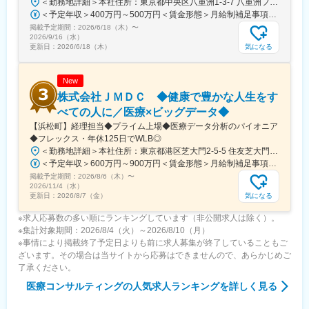
＜勤務地詳細＞本社住所：東京都中央区八重洲1-3-7 八重洲ファーストフィナンシャルビル13F受動喫煙対策：屋内全面禁煙変更の範囲：会社の定める事業所
＜予定年収＞400万円～500万円＜賃金形態＞月給制補足事項なし＜賃金内訳＞月額（基本給）：235,000円～284,000円固定残業手当/月：45,000円～66,000円（固定残業時間25時間0分/月）超過した時間外労働の残業手当は追加支給＜月給＞280,000円～350,000円（一律手当を含む）＜昇給有無＞有＜残業手当＞有＜給与補足＞※給与詳細は、ご経験やスキルを考慮のうえ決定します。■昇給：年1回 査定により決定■賞与：年2回（7 月・12 月） 都度査定により決定 算定対象期間に準ずる賃金はあくまでも目安の金額であり、選考を通じて上下する可能性があります。月給(月額)は固定手当を含めた表記です。
掲載予定期間：
2026/6/18（木）
〜
2026/9/16（水）
気になる
更新日：
2026/6/18（木）
New
株式会社ＪＭＤＣ ◆健康で豊かな人生をす
べての人に／医療×ビッグデータ◆
【浜松町】経理担当◆プライム上場◆医療データ分析のパイオニア
◆フレックス・年休125日でWLB◎
＜勤務地詳細＞本社住所：東京都港区芝大門2-5-5 住友芝大門ビル12F勤務地最寄駅：都営大江戸線／浅草線／大門駅受動喫煙対策：その他（屋内全面禁煙：喫煙室有）変更の範囲：会社の定める事業所（リモートワーク含む）
＜予定年収＞600万円～900万円＜賃金形態＞月給制補足事項なし＜賃金内訳＞月額（基本給）：388,000円～604,000円その他固定手当/月：45,000円＜月給＞433,000円～649,000円＜昇給有無＞有＜残業手当＞有＜給与補足＞※上記予定年収は、月20時間の残業代を想定した試算額です※月給内訳：基本給＋ライフプラン手当基準額（45,000円）※経験やスキルを考慮の上、当社規定により決定いたします。■給与改定：年1回（7月）賃金はあくまでも目安の金額であり、選考を通じて上下する可能性があります。月給(月額)は固定手当を含めた表記です。
掲載予定期間：
2026/8/6（木）
〜
2026/11/4（水）
気になる
更新日：
2026/8/7（金）
※求人応募数の多い順にランキングしています（非公開求人は除く）。
※集計対象期間：2026/8/4（火）～2026/8/10（月）
※事情により掲載終了予定日よりも前に求人募集が終了していることもご
ざいます。その場合は当サイトから応募はできませんので、あらかじめご
了承ください。
医療コンサルティング
の人気求人ランキングを詳しく見る