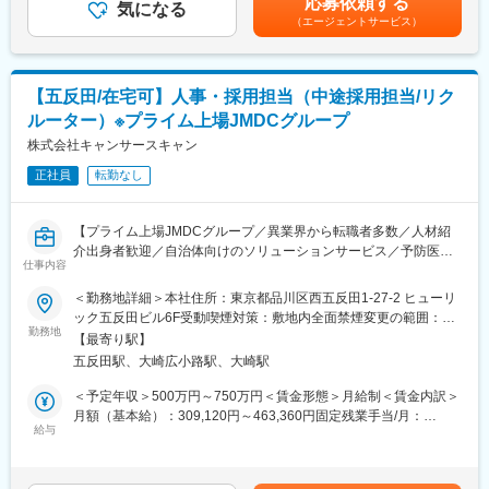
応募依頼する
入社時は当社についてご理解いただくこともあり、介護施設や医
気になる
績により支給■昇給：年1回（4月）賃金はあくまでも目安の金額
信用を背景に、医療介護事業者に対して金融と事業の両面から経
（エージェントサービス）
療機関の経理業務に携わっていただき、ご経験に合わせて本社経
であり、選考を通じて上下する可能性があります。月給(月額)は固
営支援。資格保有者などのプロフェッショナルがいずれも複数名
理、ほか子会社管理の業務等もおまかせいたします。
定手当を含めた表記です。
在籍しています。
・仕訳チェック、小口管理、入出金対応
「地域医療の垣根を超え、医療の未来を創造する」ことを目指
・月次決算
し、病院や介護施設に対して必要な投融資を実施。またハンズオ
【五反田/在宅可】人事・採用担当（中途採用担当/リク
・年次決算
ン経営人材を送り出し、投融資先の経営陣としてバリューアップ
ルーター）※プライム上場JMDCグループ
・法人税等税務申告業務
を主導しております。
・メンバーの育成
株式会社キャンサースキャン
・本社及び子会社の財務経理業務
変更の範囲：会社の定める業務
正社員
転勤なし
※担当企業については、規模感が大きい場合には1社、小規模であ
れば3～4社をご担当いただきます。
将来的には連結パッケージ作成、経理体制の標準化に向けた取り
【プライム上場JMDCグループ／異業界から転職者多数／人材紹
組み、業務効率、組織のマネジメント等にも携わっていただける
介出身者歓迎／自治体向けのソリューションサービス／予防医療
環境です。
仕事内容
で国内シェア1位】
＜勤務地詳細＞本社住所：東京都品川区西五反田1-27-2 ヒューリ
■組織構成
■募集背景
ック五反田ビル6F受動喫煙対策：敷地内全面禁煙変更の範囲：会
部長1名、経理専任では8名前後にて対応しております。中途入社
主力事業の好調な拡大に伴い、通年での採用枠が増加しておりま
勤務地
社の定める事業所（リモートワーク含む）
の方が多く、風通しのとても良い、働きやすい環境です。ご入社
【最寄り駅】
す。 当社には、経営陣の誠実な姿勢をベースに、各組織のトップ
いただく方には経理としてのけん引いただく存在としての活躍を
五反田駅、大崎広小路駅、大崎駅
が採用を自分事として捉え、本気で向き合う文化が根付いていま
期待しています。経理経験が浅いメンバーもいるため、育成等に
す。増加する採用ニーズに応えるだけでなく、経営や現場と伴走
＜予定年収＞500万円～750万円＜賃金形態＞月給制＜賃金内訳＞
も携わっていただきたいと考えています。
しながら、より戦略的かつスピード感を持って採用を加速させる
月額（基本給）：309,120円～463,360円固定残業手当/月：
ため、新たな仲間をお迎えすることになりました。事業の飛躍を
給与
48,300円～72,400円（固定残業時間20時間0分/月）超過した時間
■就業環境・福利厚生
採用の側面から牽引してくださる採用のプロフェッショナルの方
外労働の残業手当は追加支給＜月給＞357,420円～535,760円（一
月平均残業20時間前後、年間休日120日、土日祝休みとワークラ
をお待ちしております。
律手当を含む）＜昇給有無＞有＜残業手当＞有＜給与補足＞※給与
イフバランスも整えやすい環境です。また、資格取得支援制度、