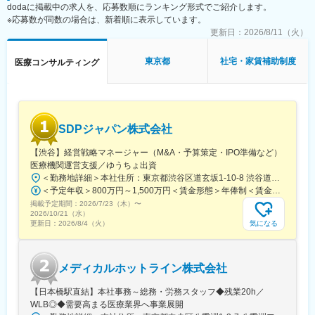
最後の転職先として裁量を持って働きたい方におすすめな環境で
dodaに掲載中の求人を、応募数順にランキング形式でご紹介します。
の視点を管理することで迅速な問題解決を行い、運営の効率化と
す。
※応募数が同数の場合は、新着順に表示しています。
医療の質向上を図る直接支援が可能です。
更新日：
2026/8/11（火）
■病院経営管理システム『Mil-Feel』（ミル・フィール）とは
変更の範囲：会社の定める業務
フューチャーアーキテクト株式会社（旧フューチャーシステムコ
ンサルティング株式会社）の経営支援を通じた情報システム構築
東京都
社宅・家賃補助制度
医療コンサルティング
技術と、ヘルスケアシステムズの病院経営実績から得たノウハウ
を基に生まれた独自のシステムです。
■当社の特徴
・BSCによる分析をベースに支援を展開。主に業務効率化・コス
ト削減を目的として改革に取り組んで頂きます。
SDPジャパン株式会社
・病院の経営受託を核として周辺サービスを展開し、地域で統合
ケアサービスを提供する事業展開を目指しています。快適・安
【渋谷】経営戦略マネージャー（M&A・予算策定・IPO準備など）
全・安心を追求した介護付き有料老人ホームも運営しておりま
医療機関運営支援／ゆうちょ出資
す。
＜勤務地詳細＞本社住所：東京都渋谷区道玄坂1-10-8 渋谷道玄坂東急ビル6F受動喫煙対策：屋内全面禁煙変更の範囲：会社の定める事業所
・病院経営改善を目的とし、医療機関に常駐し継続的に経営実務
＜予定年収＞800万円～1,500万円＜賃金形態＞年俸制＜賃金内訳＞年額（基本給）：8,000,000円～15,000,000円＜月額＞666,666円～1,250,000円（12分割）＜昇給有無＞有＜残業手当＞無賃金はあくまでも目安の金額であり、選考を通じて上下する可能性があります。月給(月額)は固定手当を含めた表記です。
を行うことができる。
掲載予定期間：
2026/7/23（木）
〜
2026/10/21（水）
気になる
更新日：
2026/8/4（火）
変更の範囲：会社の定める業務
メディカルホットライン株式会社
【日本橋駅直結】本社事務～総務・労務スタッフ◆残業20h／
WLB◎◆需要高まる医療業界へ事業展開