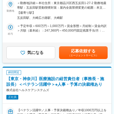
＜勤務地詳細＞本社住所：東京都品川区西五反田1-27-2 勤務地最
ノウハウを改めて学びます。
【業務内容（1）：コンサルティング】
寄駅：五反田駅受動喫煙対策：屋内全面禁煙変更の範囲：本文参
特定検診受診率向上事業のプランニング、課題のヒアリングとソ
勤務地
照
■社風：
【最寄り駅】
リューションの提供
・中途入社の方が多く、風通しのとても良い、働きやすい環境で
五反田駅、大崎広小路駅、大崎駅
■クライアントが抱える課題：
す。
・健康診断の受診率が低く、受診率の向上に向けた課題
＜予定年収＞600万円～1,000万円＜賃金形態＞月給制＜賃金内訳
・東証プライム上場企業のグループ会社であり経営基盤が安定し
・健診を受けた人が通院し、治療を継続せず、病気の早期治療に
＞月額（基本給）：247,360円～450,000円固定残業手当/月：
ていながら、役員との距離が近く意思決定がスピーディーである
繋がっていない。
給与
38,650円～60,000円（固定残業時間20時間0分/月）超過した時間
ことも特徴です。
■提案するソリューション：
外労働の残業手当は追加支給＜月給＞286,010円～510,000円（一
・健康診断の受診率が低く、受診率の向上に向けた課題予算に合
律手当を含む）＜昇給有無＞有＜残業手当＞有＜給与補足＞※給与
■魅力：
わせた効率的な案内の送り方のプランニング、パンフレットの作
詳細は、経験を考慮し、同社規定に照らし合わせた上で決定しま
経営を間近で学べる環境
応募依頼する
りかた、予約の仕組み、健康診断の時期、DMをお送りする時期な
気になる
す。■昇給：年1回■賞与あり賃金はあくまでも目安の金額であ
実際に医療現場にがっつりと入り込みを行う形になる為、経営を
（エージェントサービス）
どのご提案。
り、選考を通じて上下する可能性があります。月給(月額)は固定手
側近で学びながら経験を積むことが可能です。未経験者でも上司
・健診を受けた人が通院し、治療を継続せず、病気の早期治療に
当を含めた表記です。
と共に事業推進をしていく為、早期に成長できます。コミュニケ
繋がっていない。検診を受けた人が治療につながっているのかを
ーションがとりやすく、忙しいながらも何でも相談でき、サポー
データを見ながら、検診から→通院に繋がる取り組みの提案。
ト体制が厚いことも魅力です。
締切間近
（アプローチするターゲットのご提案、仕組みの提案、パンフレ
【東京・神奈川】医療施設の経営責任者（事務長・施
ットの作りかた、DMをお送りする時期など）
■当社について：
設長）＜ベテラン活躍中＞※人事・予算の決裁権あり
東証プライム上場企業JMDCの子会社としての財務的な安定感と
【業務内容（2）：プロジェクトマネジメント】
株式会社ヘルスケアシステムズ
信用を背景に、医療介護事業者に対して金融と事業の両面から経
問題なく完遂できるように、他部門を巻き込みながら管理、実
営支援。資格保有者などのプロフェッショナルがいずれも複数名
正社員
行。
在籍しています。
・プロジェクトの進捗に遅れが無いか。
「地域医療の垣根を超え、医療の未来を創造する」ことを目指
・プロジェクトの予実管理。
し、病院や介護施設に対して必要な投融資を実施。またハンズオ
【ベテラン活躍中／人事・予算決裁権あり／年収1000万円以上を
・当初のプランニングや戦略とギャップなく、PJが進んでいるか
ン経営人材を送り出し、投融資先の経営陣としてバリューアップ