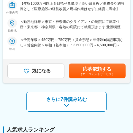
・人員配置および採用活動
【年収1000万円以上を目指せる環境／高い裁量権／事務長や施設
・労務管理
長として医療施設の経営改善／現場作業はせずに経営に専念】
・業務改善施策の立案、推進
仕事内容
・施設運営方針の策定
医療施設・介護施設の事務長候補として常駐し、数年以内には事
＜勤務地詳細＞東京・神奈川のクライアントの病院にて就業住
・地域医療機関との連携
務長や施設長として、財務・組織運営・人材等の観点から業務改
所：東京都・神奈川県・各地の病院にて就業頂きます 受動喫煙対
・経営指標の分析および改善提案
善を実施頂きます。経営を「現場から」改善していくコンサルテ
勤務地
策：屋内全面禁煙変更の範囲：会社の定める事業所
ィング業務をお任せいたします。裁量の大きい環境でご自身の経
担当施設の経営責任者として、収益改善から人材マネジメントま
＜予定年収＞450万円～750万円＜賃金形態＞年俸制■特記事項な
験を活かすことができる環境です。
で幅広く携わります。
し＜賃金内訳＞年額（基本給）：3,600,000円～4,500,000円＜月
給与
額＞300,000円～375,000円（12分割）＜昇給有無＞有＜残業手当
■職務詳細
■このポジションの魅力
＞無賃金はあくまでも目安の金額であり、選考を通じて上下する
数年のスパンで同社が所属する「健育会グループ」の病院に常駐
（1） 圧倒的な裁量権
可能性があります。月給(月額)は固定手当を含めた表記です。
し、業務改善を行います。病院経営改善のターンアラウンド（危
多くの医療・介護施設では意思決定に制約がありますが、同ポジ
機的状況からの方向転換）を目的とし「医療機関に常駐し、継続
応募依頼する
気になる
ションでは人事権および予算執行権限を持って施設運営を推進で
的に経営実務を行う」医療コンサルティング会社は業界で当社の
（エージェントサービス）
きます。
みです。経営管理の手法であるバランススコアカード（BSC）に
「現場責任者なのに何も決められない」
よる分析をベースに、理論だけでなく実際の経営改善に至るまで
「経営改善の提案をしても上層部が動かない」
直接支援します。病院経営改善に必要な資料、ノウハウは全て当
そんなジレンマを抱えている方にとって、大きなやりがいを実感
社に揃っています。自ら進んでそれらを吸収、活用し自身の力を
できる環境です。
さらに7件読み込む
大いに発揮して下さい。
■大幅年収UPが見込める環境
（2）大幅年収UPが見込める環境
入社後数年で年収1000万円超になった事例もあり、実績次第で大
入社後数年で年収1000万円超になった事例もあり、実績次第で大
幅年収UPが見込める環境となります。
幅年収UPが見込める環境となります。
■経営をサポートするシステム
同社独自の病院経営管理システム『Mil-Feel』（ミル・フィール）
人気求人ランキング
（3）40代～60代まで幅広く活躍中
を使い、BSC（バランスド・スコアカード）に基づいた独自の5つ