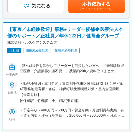
詳細は、経験を考慮し、同社規定に照らし合わせた上で決定しま
借上社宅制度、社員持株会制度、提携歯科医院での自由診療割引
応募依頼する
■業務詳細
気になる
す。■職位：メンバークラスを想定■昇給：年1回■賞与あり賃金は
等の福利厚生もございます。
（エージェントサービス）
経営・各部門のトップと伴走し、組織の未来を創る採用戦略の立
あくまでも目安の金額であり、選考を通じて上下する可能性があ
案から実行までを一貫してお任せします。
ります。月給(月額)は固定手当を含めた表記です。
■当社の魅力
＜採用戦略・計画の策定＞
数多くの医療機関、介護施設等に対し、資金調達や財務・収益改
・経営層や各部門トップとの定例を通じた、中長期的な組織課題
善、M&A、人事、IT等、様々な分野で各種コンサルテーションを
【東京／未経験歓迎】事務※リーダー候補◆医療法人本
の抽出
提供している企業です。特に昨今問題になっている地方医療機関
部のサポート／正社員／年休122日／健育会グループ
・事業計画に基づいた採用ターゲットの設定、予算策定、および
の継続的運営についても当社は貢献しており、地方医療機関の再
採用ポートフォリオの立案
株式会社ヘルスケアシステムズ
建に携わり社会貢献性の高いビジネスを展開しています。
＜各部門との要件定義・連携＞
正社員
職種未経験歓迎
業種未経験歓迎
・現場トップと深く連携した、理想の人物像（ペルソナ）の言語
変更の範囲：会社の定める業務
化
・現場を巻き込んだ選考プロセスの設計と改善
【Excel経験を活かしてリーダーを目指したい方へ！／未経験歓迎
＜採用手法の企画・運用＞
◎医療・介護業界知識不要！／残業約20h／資料取りまとめ・会
・採用媒体やダイレクトリクルーティングの選定・運用
仕事内容
議準備】
・人材エージェントとのリレーション構築・折衝
健育会グループの医療法人の病院・介護施設（約20施設）から提
＜勤務地詳細＞本社住所：東京都千代田区神田錦町3-18-2 寿ビル
・リファラル採用の文化醸成・仕組みづくり
出される資料のとりまとめや会議・研修の準備といった事務作業
4F勤務地最寄駅：各線／神保町駅受動喫煙対策：屋内全面禁煙変
＜仕組みづくり・ブランディング＞
を中心としたお仕事になります。
勤務地
更の範囲：会社の定める事業所
・採用候補者体験（CX）向上のための施策立案
【最寄り駅】
1on1で丁寧に業務をレクチャーしますので、医療・介護の業界知
・採用広報やブランディング戦略の設計、コンテンツの企画実行
神保町駅、竹橋駅、小川町駅(東京都)
識は不要です！すぐにキャッチアップできる環境ですのでご安心
・データに基づく定量的な採用分析と、それを用いた業務フロー
ください。
＜予定年収＞400万円～600万円＜賃金形態＞月給制賞与実績：有
の刷新・効率化
＜賃金内訳＞月額（基本給）：250,000円～300,000円＜月給＞
■主な業務内容
給与
250,000円～300,000円＜昇給有無＞有＜残業手当＞有賃金はあく
■チームについて
・各病院・施設から本部へ提出された報告資料の回収・取り纏め
までも目安の金額であり、選考を通じて上下する可能性がありま
人事本部 採用チームでの配属になります。リーダーの下、リクル
・定期的な会議・研修の会場予約、会議・研修会当日の会場準
す。月給(月額)は固定手当を含めた表記です。