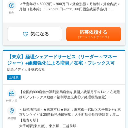
の方々に対して弊社のサービスを提供し得る規模となるまで成長
・GitHub Copilot によるリアルタイムなコード補完・自動生成、
＜予定年収＞600万円～900万円＜賃金形態＞月給制＜賃金内訳＞
しております。
開発支援
月額（基本給）：376,960円～556,160円固定残業手当/月：
今後の事業成長として、それぞれの地域課題に則したサービスの
給与
・MCP による開発ワークフロー（チケット管理、インフラ構築
57,950円～86,900円（固定残業時間20時間0分/月）超過した時間
提供が必要であり、事業としてクリエイティブ力の強化が最優先
等）の自動化・効率化
外労働の残業手当は追加支給＜月給＞434,910円～643,060円（一
事項のひとつとなっています。
律手当を含む）＜昇給有無＞有＜残業手当＞有＜給与補足＞※給与
クリエイティブの一員として新たなコミュニケーション手法の開
■開発環境
詳細は、経験を考慮し、同社規定に照らし合わせた上で決定しま
応募依頼する
発と実装をブーストさせ、少数精鋭の開発部門チームをリード
気になる
・言語：Ruby , JavaScript , Kotlin , Python
す。■昇給：年1回■賞与あり賃金はあくまでも目安の金額であ
（エージェントサービス）
し、今後のクリエイティブ部門強化に取り組んで頂ける方を募集
・ライブラリ:Vue.js
り、選考を通じて上下する可能性があります。月給(月額)は固定手
します。
・フレームワーク: Ruby on Rails , Spring Boot
当を含めた表記です。
■業務詳細
・ミドルウェア: PostgreSQL , Redis , Elasticsearch , Docker
社内デザイナーや外部コラボレーション先へのディレクション
・クラウド：AWS
【東京】経理シェアードサービス（リーダー～マネー
と、ブリーフから最終的なアウトプットまで、クリエイティブの
ジャー）※組織強化による増員／在宅・フレックス可
成果物を牽引していただきます。
変更の範囲：会社の定める業務
・自治体向けコミュニケーションの企画・開発（キーコピーやキ
総合メディカル株式会社
ービジュアル、撮影ディレクション、社外プロジェクトマネジメ
正社員
ント）
・サービスサイト、LP、各種バナーなどのWebプロモーションの
企画・開発
【全国約800店舗の調剤薬局店舗を展開／残業月平均14h／在宅勤
・社内外制作業務における進行管理、社内外の協業先との各種コ
務可／フレックス勤務／福利厚生充実◎／経理機能強化】
ミュニケーション
仕事内容
・Communication Designチームのマネジメント
【業務概要】
＜勤務地詳細＞★東京本社★住所：東京都千代田区大手町1-7-2 東
・校正チームのコピーライティングスキル向上を目的としたディ
全国約800店舗の調剤薬局店舗を展開する当社にて、グループ連
京サンケイビル28階勤務地最寄駅：大手町駅受動喫煙対策：屋内
レクション
結決算（日本基準＆IFRS）のための主要子会社の経理業務の標準
勤務地
全面禁煙変更の範囲：本社または営業拠点、グループ会社等出向
■配属組織
【最寄り駅】
化を、シェアードサービスの仕組みを作り実現させる仕事をお任
（テレワークを行う場所を含む）
クリエイティブ本部は現在22名（Communication Design3名、
大手町駅(東京都)、東京駅、三越前駅