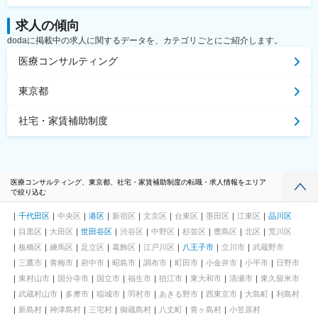
求人の傾向
dodaに掲載中の求人に関するデータを、カテゴリごとにご紹介します。
医療コンサルティング
東京都
社宅・家賃補助制度
医療コンサルティング、東京都、社宅・家賃補助制度の転職・求人情報をエリア
で絞り込む
千代田区
中央区
港区
新宿区
文京区
台東区
墨田区
江東区
品川区
目黒区
大田区
世田谷区
渋谷区
中野区
杉並区
豊島区
北区
荒川区
板橋区
練馬区
足立区
葛飾区
江戸川区
八王子市
立川市
武蔵野市
三鷹市
青梅市
府中市
昭島市
調布市
町田市
小金井市
小平市
日野市
東村山市
国分寺市
国立市
福生市
狛江市
東大和市
清瀬市
東久留米市
武蔵村山市
多摩市
稲城市
羽村市
あきる野市
西東京市
大島町
利島村
新島村
神津島村
三宅村
御蔵島村
八丈町
青ヶ島村
小笠原村