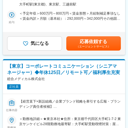
増強中である経理のプレイングマネージャーとして下記業務をお
スキルが磨かれます。
大手町駅(東京都)、東京駅、三越前駅
任せします。
＜予定年収＞600万円～800万円＜賃金形態＞月給制補足事項なし
【組織構成／OJT研修】
【業務内容】
＜賃金内訳＞月額（基本給）：292,000円～342,000円その他固定
■首都圏営業部：営業25名
・制度会計：グループ連結決算（IFRS）主務者
給与
手当/月：88,000円～188,000円＜月給＞380,000円～530,000円＜
■未経験の方は先輩方がOJTにて丁寧に指導いたしますので、ご安
・上掲の実務がルーティンとなるが、付随して次の業務について
昇給有無＞有＜残業手当＞有＜給与補足＞※年収は前職・経験を考
心くださいませ。また、キャリア入社者向け研修やスキルアップ
も参画の可能性：グループ通算税制、グループ会社経理業務の標
慮して選考の中で決定します。賞与年2回（7月・12月）※2024年
研修があります。
準化（シェアードサービス）推進
度実績4.4ヵ月昇給年1回（4月）※残業手当は1分単位で支給しま
応募依頼する
気になる
す賃金はあくまでも目安の金額であり、選考を通じて上下する可
【就業環境】
（エージェントサービス）
【組織構成】
能性があります。月給(月額)は固定手当を含めた表記です。
■リモート：月8回までリモート勤務可能
■経理部合計18名（マネジメント職4、総合職10、OS職４）
■年休126日／完全週休二日制（土日祝休み）、時差出勤可
・東京 6人 マネジメント職２、総合職４
■有給休暇も取得しやすい環境です（入社と同時に付与、半日・時
主たる業務：グループ連結決算・IFRS、グループ通算税制、グル
間単位での取得可）
【東京】コーポレートコミュニケーション（シニアマ
ープ会社経理業務の標準化（シェア-ドサービス）
■【健康経営優良法人】【プラチナくるみんマーク】【えるぼしマ
ネージャー）◆年休125日／リモート可／福利厚生充実
・福岡 12人 マネジメント職2、総合職6、OS職４
ーク】を取得しており、住宅補助・地域手当・家族手当等、福利
主たる業務：総合メディカル株式会社単体決算、売掛・買掛管
総合メディカル株式会社
厚生も充実しています。
理、支払い・資金管理、経理全般のオペレーション
正社員
※平均年齢42歳
変更の範囲：営業、企画立案、社内外で折衝等の総合的判断が必
要な非定型業務全般
【ポジション魅力】
【経営直下×新設組織／企業ブランド戦略を牽引する広報・ブラン
一定の裁量を持ちながらこれまでの経験を活かしていただけるポ
ディング責任者候補】
ジションです。また、希望や適性によって経営戦略などより会社
仕事内容
社長交代を機に、コーポレートブランディング強化を推進する新
経営に近い業務に携わる機会もございます。
設部門の中核ポジションです。経営層と直接連携しながら、企業
＜勤務地詳細＞★東京本社★住所：東京都千代田区大手町1-7-2 東
ストーリーの構築やメディアリレーション、SNSを活用した広報
京サンケイビル28階勤務地最寄駅：大手町駅受動喫煙対策：屋内
【就業環境】
戦略の立案・実行を担当。プレイヤーとして実務を担いながら、
勤務地