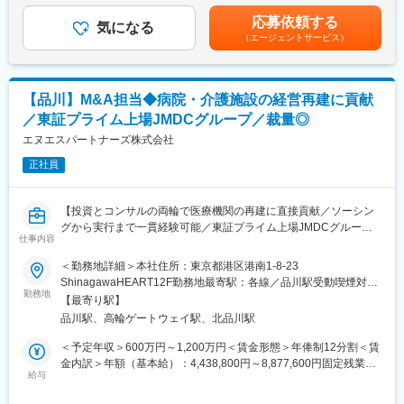
ーター4名体制です。社内関係者を巻き込みながらスクラム採用を
備・片付け（Web開催の場合はZoomの発行や当日の接続準備等）
しています。
応募依頼する
※基本はルーティーン作業になりますが、時より資料や会議の追
気になる
（エージェントサービス）
加、アップデートがあります。その場合は、追加・アップデート
■ポジション魅力
に合わせてどう資料を作成すればよいのか、どう作成すると効率
当社の採用活動のベースには経営陣との信頼関係があります。代
的に現場に依頼できるかといった検討作業も発生します。
表が事業と組織に対して誠実に向き合い、透明性の高い経営を行
っているからこそ、各部門長も自分事として採用に深くコミット
【品川】M&A担当◆病院・介護施設の経営再建に貢献
■入社後について
する文化が根付いています。経営・各組織のトップと対等に議論
／東証プライム上場JMDCグループ／裁量◎
最初の1～2ヵ月は上記作業を実施していただき、徐々に各病院・
しながら、組織の課題解決に向けた採用戦略を推進できる環境で
施設の現場窓口との調整を実施していただきます。半年をめど
エヌエスパートナーズ株式会社
す。組織の根幹を支えるパートナーとしてのご活躍を期待してお
に、チームのリーダーとして数人のチームの進捗管理や資料レビ
ります。
正社員
ューも実施していただきます。
5名のチームで、協力しながら進行できる環境です。
変更の範囲：会社の定める業務
【投資とコンサルの両輪で医療機関の再建に直接貢献／ソーシン
■業務の魅力
グから実行まで一貫経験可能／東証プライム上場JMDCグループ
・医療・介護業界の専門知識は不要です！事務経験と調整力を活
仕事内容
の安定基盤と裁量ある成長環境】
かし、専門性を身につけながら成長できます。
＜勤務地詳細＞本社住所：東京都港区港南1-8-23
・ルーティーン＋改善業務の両方を経験でき、効率化や仕組みづ
＼こんな方へおすすめ◎／
ShinagawaHEART12F勤務地最寄駅：各線／品川駅受動喫煙対
くりに挑戦可能です。
・M&A実務を一気通貫で経験し市場価値を上げたい方
勤務地
策：屋内喫煙可能場所あり変更の範囲：会社の定める事業所
・チームで協働しながら、将来的にリーダーとしてマネジメント
【最寄り駅】
・医療や社会課題解決に強い関心を持つ方
スキルを磨けます。
品川駅、高輪ゲートウェイ駅、北品川駅
■企業概要：
＜予定年収＞600万円～1,200万円＜賃金形態＞年俸制12分割＜賃
■企業魅力
JMDCグループの一員として医療・介護事業者へ投資と経営支援
金内訳＞年額（基本給）：4,438,800円～8,877,600円固定残業手
医療と経営の双方に精通した専門家が常駐し、病院の経営改善と
を提供する企業です。金融機能とコンサル機能を融合し、戦略立
給与
当/月：130,100円～260,200円（固定残業時間45時間0分/月）超
質向上を実現するプロフェッショナル集団です。
案から現場改善まで一気通貫で実行する点が特徴です。
過した時間外労働の残業手当は追加支給＜月額＞500,000円～
健育会グループの強固な基盤を活かし、全国のモデル病院ネット