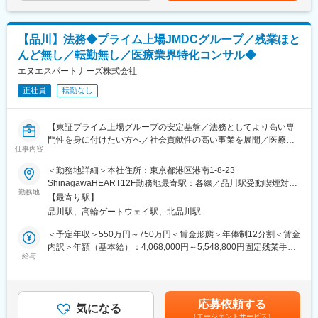
※データベースの規模は第1～5までセンター（1センターに数千
台）があり、当社だけで1万台以上稼働しています。
変更の範囲：会社の定める業務
【品川】法務◆プライム上場JMDCグループ／残業ほと
■組織構成：
んど無し／転勤無し／医療業界特化コンサル◆
責任者1名、リーダー1名、メンバー3名（実務担当2名）が在籍し
ています。
エヌエスパートナーズ株式会社
正社員
転勤なし
■就業環境：
◎おしゃれなオフィスで、周辺に飲食店も多く便利な立地です。
また、社内には、電子レンジ、冷蔵庫も設置しております。
【東証プライム上場グループの安定基盤／法務としてより高い専
◎メンバーには質問がしやすく、担当がしっかり教えてくれる風
門性を身に付けたい方へ／社会貢献性の高い事業を展開／医療機
土があり、頑張りをきちんと評価してくれる環境です。
仕事内容
関の再建を担うコンサルティング企業／残業ほとんどなし／年間
※副業、テレワークは原則禁止
休日125日／福利厚生充実◎】
＜勤務地詳細＞本社住所：東京都港区港南1-8-23
ShinagawaHEART12F勤務地最寄駅：各線／品川駅受動喫煙対
■当社の特徴：
■職務概要
勤務地
策：屋内喫煙可能場所あり
◎フロア人数は約80名。
【最寄り駅】
地域医療の未来を支える当社にて法務担当として、契約書の作
◎平均年齢35歳の若い社員中心の会社です。アプリ開発などの最
品川駅、高輪ゲートウェイ駅、北品川駅
成・審査、社内規程の整備、M&A支援などをお任せします。医
新の技術を利用した開発を積極的に行っています。介護の記録に
療・介護業界が未経験の方でも、丁寧にフォロー・教育していき
＜予定年収＞550万円～750万円＜賃金形態＞年俸制12分割＜賃金
特化したノウハウを持ち、製品に活かしています。
ますのでご安心ください。
内訳＞年額（基本給）：4,068,000円～5,548,800円固定残業手当/
給与
月：119,300円～162,600円（固定残業時間45時間0分/月）超過し
■CAREKARTE（ケアカルテ）とは：
■業務内容
た時間外労働の残業手当は追加支給＜月額＞458,300円～625,000
さまざまなICT機器とつながり現場の記録からプラン・請求まで介
・各種契約書の作成・審査（月40件程度／和文中心）
円（12分割）（一律手当を含む）＜昇給有無＞有＜残業手当＞有
護事業所の運営をトータルにサポートします。介護を必要として
・各種議事録の作成（当社グループ会社・提携法人の取締役会議
＜給与補足＞※ご経験・年齢・能力を考慮の上、同社規定により決
いる方々と「向き合う時間」をさらに増やすためのシステムで
応募依頼する
事録、株主総会議事録、社員総会議事録など）
気になる
定します。※年収を12ヶ月で分割払い、1,000円未満の端数がある
す。
（エージェントサービス）