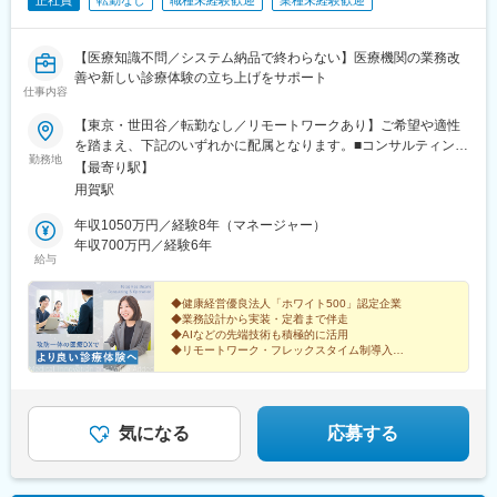
正社員
転勤なし
職種未経験歓迎
業種未経験歓迎
【医療知識不問／システム納品で終わらない】医療機関の業務改
善や新しい診療体験の立ち上げをサポート
仕事内容
【東京・世田谷／転勤なし／リモートワークあり】ご希望や適性
を踏まえ、下記のいずれかに配属となります。■コンサルティング
勤務地
事業部 分室東京都世田谷区用賀2-41-18 アーバンサイドテラス
【最寄り駅】
1Fアクセス：東急田園都市線「用賀駅」徒歩2分◎柔軟な働き方
用賀駅
で効率UP！・クライアントへの直行・直帰OK・リモートワーク
OK（週1日程度）※配属先やプロジェクトの進捗状況により、出社
年収1050万円／経験8年（マネージャー）
中心となる場合もあります※入社当初はできる限り出社し、メンバ
年収700万円／経験6年
給与
ーとのコミュニケーションを取っていただく予定です。★受動喫
煙対策：敷地内禁煙
◆健康経営優良法人「ホワイト500」認定企業
◆業務設計から実装・定着まで伴走
◆AIなどの先端技術も積極的に活用
◆リモートワーク・フレックスタイム制導入
あなたの業務・システム設計力が、医療現場を変えてい
く手触り感を得られます。
気になる
応募する