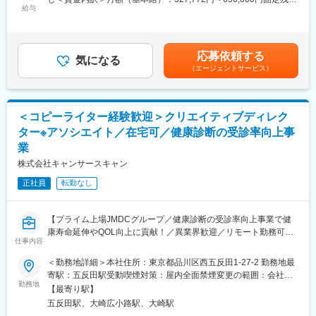
〇活用中の技術・ツール
ーション開発
給与
手当/月：100,800円～201,000円（固定残業時間40時間0分/月）
Azure OpenAI Service / ChatGPT / Claude / Claude Code / Cline /
・医療機関向け採用支援サービスの開発
超過した時間外労働の残業手当は追加支給＜月給＞428,572円～
Cursor / Devin / Dify / Gemini / GitHub Copilot / MCP / v0 / Vertex
・産業医紹介サービスの開発
857,000円（一律手当を含む）＜昇給有無＞有＜残業手当＞有＜
AI
給与補足＞※年収はスキル・評価に応じて決定いたします。■昇
応募依頼する
＜お任せしたい業務例＞
気になる
給：年2回■評価：年2回■賞与：年2回（6月、12月）※評価対象期
〇開発効率化
（エージェントサービス）
・担当サービスの新機能企画、仕様策定
間の実績などを総合的に鑑みる※ベースは1ヶ月分給与賃金はあく
・GitHub Copilot によるリアルタイムなコード補完・自動生成、
・Ruby on RailsまたはKotlin+Spring Boot、PostgreSQL、
までも目安の金額であり、選考を通じて上下する可能性がありま
開発支援
Redis、Elasticsearchを用いたバックエンド開発
す。月給(月額)は固定手当を含めた表記です。
・Devin , Claude といった自律的開発支援
・AWS、Dockerを用いたインフラ構築
・MCP による開発ワークフローの自動化・効率化 など
＜コピーライター経験歓迎＞クリエイティブディレク
・Vue.jsを用いたフロントエンド開発
ター※アソシエイト／在宅可／健康診断の受診率向上事
ビジネス課題の発見から解決策の検討、システム開発、導入、効
変更の範囲：会社の定める業務
業
果測定まで一貫してコミットします。
AI活用前提でゼロベースで業務を再構築し、人間がやるべき価値
株式会社キャンサースキャン
提供の面積を広げるためのプロダクト開発・改善を行います。
正社員
転勤なし
■AI活用
「"誠実な"ビジネス展開を技術で支える」をミッションに掲げ、以
【プライム上場JMDCグループ／健康診断の受診率向上事業で健
下の生成AIを含む技術への積極的な投資を行っています。
康寿命延伸やQOL向上に貢献！／異業界歓迎／リモート勤務可／
◯ツール
仕事内容
自治体向けのソリューションサービス／予防医療で国内シェア1位
Coding Agent / ChatGPT / Claude / Claude Code / Cline / Cursor /
／チームプレイ重視の環境】
Devin / Dify / Gemini / GitHub Copilot / MCP / v0 / Vertex AI / 強化
＜勤務地詳細＞本社住所：東京都品川区西五反田1-27-2 勤務地最
■採用背景
学習 等
寄駅：五反田駅受動喫煙対策：屋内全面禁煙変更の範囲：会社の
当社はデータとマーケティングを活用し、健康寿命の延伸に貢献
勤務地
定める事業所（リモートワーク含む）
【最寄り駅】
する「予防医療サービス」を自治体向けに展開しています。主力
〇開発効率化
五反田駅、大崎広小路駅、大崎駅
事業については全国の約半分の自治体・国民健康保険の被保険者
・Devin , Claude といった自律的開発支援