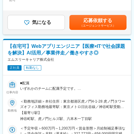
給与
手当/月：100,800円～201,000円（固定残業時間40時間0分/月）
M&Aのプロフェッショナルとしてキャリアアップしていただくほ
■入社後、お任せする業務内容
超過した時間外労働の残業手当は追加支給＜月給＞428,572円～
か、関心に応じて、常駐でのハンズオンを含む投資先のバリュー
業務システム開発チームにおける、社内のDXや生産性向上などの
857,000円（一律手当を含む）＜昇給有無＞有＜残業手当＞有＜
アップ等に活躍の幅を広げていただくことも可能です。
推進
給与補足＞■昇給：年2回■評価：年2回■賞与：年2回（6月、12
応募依頼する
・Salesforce（顧客基盤システム）の新機能開発、およびシステ
気になる
月）※評価対象期間の実績などを総合的に鑑みる※ベースは1ヶ月
■組織構成：
（エージェントサービス）
ム間連携開発(AWS/Marketo/LINE等)
分給与賃金はあくまでも目安の金額であり、選考を通じて上下す
取締役１名（50代男性）、部長1名（30代男性）、担当部長1名
・PythonによるBIツールの開発/保守、BIツールを活用したデータ
る可能性があります。月給(月額)は固定手当を含めた表記です。
（40代男性）、メンバー５名（20代～30代男女）にて構成されて
分析、DWHの機能改善開発
おります。
・新事業／サービスのシステム開発や導入支援（技術選定・設計
【在宅可】Webアプリエンジニア【医療×ITで社会課題
から参画）
■特徴：
を解決】AI活用／事業伴走／働きやすさ◎
投資・戦略・現場改善を一体で推進する点が特徴。単なる仲介で
■業務の進め方
エムスリーキャリア株式会社
はなく、医療現場の課題に踏み込み、財務視点から経営改善を実
・「業務コンサル ＋ ディレクター ＋ プログラマー」の役割を担
現するため高い専門性が身につきます。
正社員
転勤なし
い、事業成長および医療従事者の生産性向上を徹底的に推進しま
す。
■当社について
・課題の整理と実装する新機能について、事業開発担当者と二人
私たちエヌエスパートナーズグループは、経営パートナー事業を
■配属
三脚で事業構築を進めながら決定します。
軸に、
いずれかのチームに配属予定です。
・費用対効果の高い機能の開発から優先的に着手し、リリース後
仕事内容
地域医療事業を拡大し続け、地域医療の未来を創っていきます。
〇Webチーム：医師・薬剤師キャリアサービスの強化、オンプレ
は意図した効果が出ているかを確認したうえで、必要な改善を進
医療や介護に思い入れのある方、病院・介護事業マネジメントに
からAWSへの移行を含めた大規模なリアーキテクティングも実施
＜勤務地詳細＞本社住所：東京都港区虎ノ門4-1-28 虎ノ門タワー
めていきます。
興味のある方、地域医療・産業創造にチャレンジしたい方のご参
〇新規サービスチーム：健康経営領域、病院経営領域でのサービ
ズオフィス勤務地最寄駅：東京メトロ日比谷線／神谷町駅受動喫
画を、お待ちしております。
ス拡大、様々な案件に企画段階から取り組んで頂く可能性が大き
勤務地
煙対策：屋内喫煙可能場所あり変更の範囲：会社の定める事業所
■AI活用
【最寄り駅】
い
「"誠実な"ビジネス展開を技術で支える」をミッションに掲げ、以
神谷町駅、虎ノ門ヒルズ駅、六本木一丁目駅
変更の範囲：会社の定める業務
下の生成AIを含む技術への積極的な投資を行っています。
■業務内容
＜予定年収＞600万円～1,200万円＜賃金形態＞月給制補足事項な
・医師、薬剤師向け転職サイト、口コミサイト等のWebアプリケ
し＜賃金内訳＞月額（基本給）：327,772円～656,000円固定残業