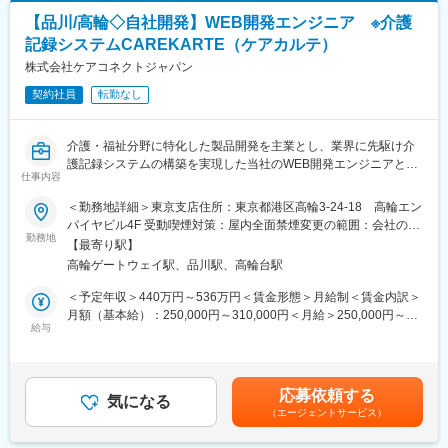
【品川/高輪◇自社開発】WEB開発エンジニア ※介護
記録システムCAREKARTE（ケアカルテ）
株式会社ケアコネクトジャパン
契約社員
転勤なし
介護・福祉分野に特化した製品開発を主業とし、業界に先駆け介
護記録システムの構築を実現した当社のWEB開発エンジニアとし
仕事内容
て以下の業務をお任せします。
■業務内容：
＜勤務地詳細＞東京支店住所：東京都港区高輪3-24-18 高輪エン
自社開発システム「CAREKARTE（ケアカルテ）」の開発および
パイヤビル4F 受動喫煙対策：屋内全面禁煙変更の範囲：会社の定
UIをご担当いただきます。
勤務地
める事業所
【最寄り駅】
※改善設計だけではなく、立ち上げフェーズから一緒にご担当いた
高輪ゲートウェイ駅、品川駅、高輪台駅
だきたいと考えています。
＜予定年収＞440万円～536万円＜賃金形態＞月給制＜賃金内訳＞
■開発環境：
月額（基本給）：250,000円～310,000円＜月給＞250,000円～
[OS]Windows
給与
310,000円＜昇給有無＞有＜残業手当＞有＜給与補足＞※給与は面
[言語]C＃
接にて応相談■賞与：年2回（6月・12月）※契約社員の場合、約10
※新たな開発環境も今後選定予定です。
万円相当。正社員登用後、約2か月分×2回■昇給：年1回（7月）記
載金額は選考を通じて上下する可能性があります。月給(月額)は固
応募依頼する
■CAREKARTE（ケアカルテ）とは：
気になる
定手当を含みます。
（エージェントサービス）
さまざまなICT機器とつながり現場の記録からプラン・請求まで介
護事業所の運営をトータルにサポートします。介護を必要として