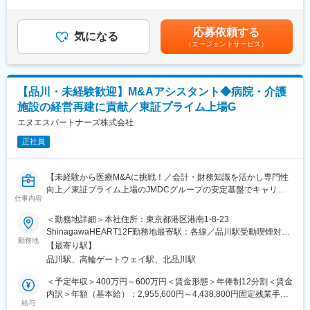
た時間外労働の残業手当は追加支給＜月額＞416,000円～583,000
■キャリアステップ：
円（12分割）（一律手当を含む）＜昇給有無＞有＜残業手当＞有
M&Aのプロフェッショナルとしてキャリアアップしていただくほ
■業務内容：
＜給与補足＞※年齢・経験・能力を考慮の上決定します。※年収を
か、関心に応じて、常駐でのハンズオンを含む投資先のバリュー
応募依頼する
医療・介護・シニア関連事業のM&A案件のソーシングを担当いた
気になる
12ヶ月で分割払い、1,000円未満の端数がある場合は初月にまと
アップ等に活躍の幅を広げていただくことも可能です。
（エージェントサービス）
だきます。
めてお支払いたします。■賞与：業績により別途賞与を支給賃金は
担当範囲は経験に応じて調整させていただきます。
あくまでも目安の金額であり、選考を通じて上下する可能性があ
■組織構成：
ります。月給(月額)は固定手当を含めた表記です。
取締役１名（50代男性）、部長1名（30代男性）、担当部長1名
■業務詳細：
（40代男性）、メンバー５名（男性４名20代～30代、女性20代１
【品川・未経験歓迎】M&Aアシスタント◆病院・介護
・M&Aプラットフォームからの問い合わせ対応
名）にて構成されております。
施設の経営再建に貢献／東証プライム上場G
・案件パイプラインの管理
・M&A仲介会社、金融機関等とのリレーション構築および案件情
エヌエスパートナーズ株式会社
■当社について
報収集
私たちエヌエスパートナーズグループは、経営パートナー事業を
正社員
・ソーシング戦略の企画・実行
軸に、
・エグゼキューション担当者との連携
地域医療事業を拡大し続け、地域医療の未来を創っていきます。
医療や介護に思い入れのある方、病院・介護事業マネジメントに
【未経験から医療M&Aに挑戦！／会計・財務知識を活かし専門性
■サポート体制：
興味のある方、地域医療・産業創造にチャレンジしたい方のご参
向上／東証プライム上場のJMDCグループの安定基盤でキャリア
まず既存案件の対応や関係構築業務から担当し、OJTで業務理解
仕事内容
画を、お待ちしております。
形成】
を深めます。その後戦略立案にも関与しながら、段階的に案件創
＜勤務地詳細＞本社住所：東京都港区港南1-8-23
出を担い、独り立ちを目指します。
変更の範囲：会社の定める業務
■企業概要
ShinagawaHEART12F勤務地最寄駅：各線／品川駅受動喫煙対
東証プライム上場JMDCグループの一員として、医療・介護事業
勤務地
策：屋内喫煙可能場所あり変更の範囲：会社の定める事業所
■キャリアステップ：
【最寄り駅】
者へ投資とコンサルを融合した支援を提供。戦略立案から現場改
関心・適性に応じて、案件の初期検討や、エグゼキューションを
品川駅、高輪ゲートウェイ駅、北品川駅
善まで一気通貫で担う複合型支援が強みです。
含むM&A業務全般に携わっていただくことも可能です。
＜予定年収＞400万円～600万円＜賃金形態＞年俸制12分割＜賃金
＼こんな方におすすめ◎／
内訳＞年額（基本給）：2,955,600円～4,438,800円固定残業手当/
■組織構成：
・会計財務経験を活かしM&A領域で成長したい方
給与
月：86,700円～130,100円（固定残業時間45時間0分/月）超過し
取締役１名（50代男性）、部長1名（30代男性）、担当部長1名