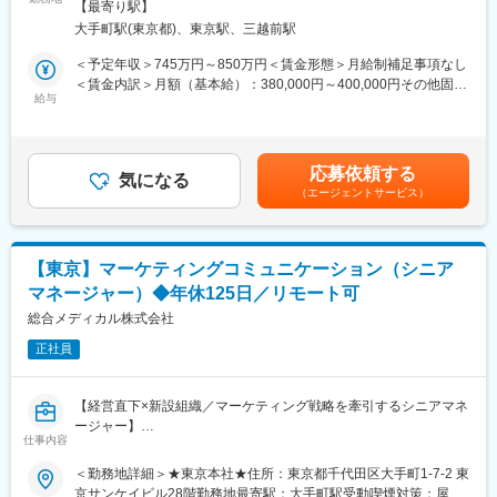
全面禁煙変更の範囲：会社の定める事業所（リモートワーク含
・フレックスタイム制導入
【最寄り駅】
メンバー育成や組織づくりにも携わり、企業価値向上をリードし
む）
・リモート：月8回までリモート勤務可能
大手町駅(東京都)、東京駅、三越前駅
ていただきます。
・年休125日／完全週休二日制（土日祝休み）
＜予定年収＞745万円～850万円＜賃金形態＞月給制補足事項なし
・有給休暇も取得しやすい環境です（入社と同時に付与、半日・
【具体的な業務】
＜賃金内訳＞月額（基本給）：380,000円～400,000円その他固定
時間単位での取得可）
（1）コーポレートストーリーの構築・発信
給与
手当/月：80,000円～150,000円＜月給＞460,000円～550,000円＜
・【健康経営優良法人】【プラチナくるみんマーク】【えるぼし
・経営方針や事業戦略を踏まえたコーポレートストーリーの企
昇給有無＞有＜残業手当＞有＜給与補足＞※年収は前職・経験を考
マーク】を取得しており、住宅補助・地域手当・家族手当等、福
画・設計
慮して選考の中で決定します。賞与年2回（7月・12月）※2024年
利厚生も充実しています。
・経営層の考えやメッセージの言語化および発信支援
度実績4.4ヵ月昇給年1回（4月）賃金はあくまでも目安の金額であ
応募依頼する
・医療・ヘルスケア領域における社会課題への取り組みを社外へ
気になる
り、選考を通じて上下する可能性があります。月給(月額)は固定手
【当社について】
（エージェントサービス）
発信
当を含めた表記です。
・病院に対する経営コンサルティングを事業の柱としています。
・講演、登壇、取材等におけるコミュニケーション戦略の立案
グループ会社を含めた多岐にわたる事業領域のため、顧客に対し
て医療に関わるトータルサポートが可能です。人々の生活に必要
（2）広報戦略の立案・実行
不可欠な医療を支えており、事業の柱が複数あることで社員の雇
【東京】マーケティングコミュニケーション（シニア
・メディアリレーションの構築・強化
用の安定性もあります。
マネージャー）◆年休125日／リモート可
・プレスリリースの企画・作成・配信
・企業理念を元に社員を大切にする風土があり、社員が長く働け
・経営陣の情報発信支援
総合メディカル株式会社
る環境や制度を整備しています。
・SNSなどデジタルチャネルを活用した広報施策の企画・運営
正社員
（3）プロジェクトマネジメント・組織運営
・年間計画の策定およびプロジェクト進行管理
【経営直下×新設組織／マーケティング戦略を牽引するシニアマネ
・外部パートナーや関係部署との連携
ージャー】
・メンバー育成・支援
仕事内容
社長交代を機に発足したコーポレートブランディング＆マーケテ
・プレイングマネージャーとして実務とマネジメントを担当
ィング部の中核ポジションです。経営層と連携しながら、マーケ
＜勤務地詳細＞★東京本社★住所：東京都千代田区大手町1-7-2 東
ティング戦略の立案から施策実行、効果検証までをリード。SNS
京サンケイビル28階勤務地最寄駅：大手町駅受動喫煙対策：屋内
（4）効果分析・改善