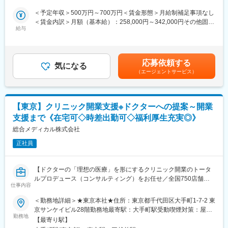
せします。
DTPチーム9名、校正チーム10名）で構成されています。「行動
＜予定年収＞500万円～700万円＜賃金形態＞月給制補足事項なし
変容を起こす、クリエイティブなコミュニケーションを創りだ
【業務内容】
＜賃金内訳＞月額（基本給）：258,000円～342,000円その他固定
す」というミッションのもと、社内制作部門として関連部署と連
・上掲の実務を担当シニアマネージャーの下で可及的速やかに実
給与
手当/月：35,000円～158,000円＜月給＞293,000円～500,000円＜
携しながら、競争優位性のあるコミュニケーション開発力とサー
行する
昇給有無＞有＜残業手当＞有＜給与補足＞※年収は前職・経験を考
ビスの安定供給を実現する役割りを担っています。
・次の業務にも参画の可能性：グループ通算税制、IFRS決算
慮して選考の中で決定します。賞与年2回（7月・12月）※2024年
■ポジション魅力
度実績4.4ヵ月昇給年1回（4月）※残業手当は1分単位で支給しま
・クリエイティブスキルを社会課題にダイレクトに活かせる
応募依頼する
【組織構成】
気になる
す賃金はあくまでも目安の金額であり、選考を通じて上下する可
・自身の企画を社会実装する前に、小規模パイロット等でテスト
（エージェントサービス）
■経理部合計18名（マネジメント職4、総合職10、OS職４）
能性があります。月給(月額)は固定手当を含めた表記です。
できる機会がある
・東京 6人 マネジメント職２、総合職４
・コピーライターとして「言葉の持つ力」を発揮できるクリエイ
主たる業務：グループ連結決算・IFRS、グループ通算税制、グル
ティブ業務がたくさんある
ープ会社経理業務の標準化（シェア-ドサービス）
【東京】クリニック開業支援※ドクターへの提案～開業
・福岡 12人 マネジメント職2、総合職6、OS職４
変更の範囲：会社の定める業務
支援まで《在宅可◇時差出勤可◇福利厚生充実◎》
主たる業務：総合メディカル株式会社単体決算、売掛・買掛管
理、支払い・資金管理、経理全般のオペレーション
総合メディカル株式会社
※平均年齢42歳
正社員
【ポジション魅力】
一定の裁量を持ちながらこれまでの経験を活かしていただけるポ
【ドクターの「理想の医療」を形にするクリニック開業のトータ
ジションです。また、希望や適性によって経営戦略などより会社
ルプロデュース（コンサルティング）をお任せ／全国750店舗以
経営に近い業務に携わる機会もございます。
仕事内容
上の調剤薬局店舗を展開／残業月平均14h／在宅勤務可／福利厚
生充実◎】
＜勤務地詳細＞★東京本社★住所：東京都千代田区大手町1-7-2 東
【就業環境】
京サンケイビル28階勤務地最寄駅：大手町駅受動喫煙対策：屋内
・フレックスタイム制導入
【業務概要】
勤務地
全面禁煙変更の範囲： 本社または営業拠点、グループ会社等出向
・リモート：月8回までリモート勤務可能
【最寄り駅】
全国12万人以上のドクターが登録する自社プラットフォーム