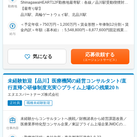
変更の範囲：管理監督の責を負い、経営目標の達成及び経営戦略
当社が経営再建を行う医療機関等に対して、業績管理、経営課題
ShinagawaHEART12F勤務地最寄駅：各線／品川駅受動喫煙対
・プレイングマネージャーとして実務とマネジメントを担当
の実現に向けた業務に従事する
の分析、社内外に向けた業績や計画の説明、施設の新規立ち上げ
勤務地
策：屋内喫煙可能場所あり
【最寄り駅】
などを担い、経営参謀としてご活躍いただきます。
（5）社内外との連携
品川駅、高輪ゲートウェイ駅、北品川駅
・事業部門と連携したマーケティング施策推進
■業務詳細：
＜予定年収＞750万円～1,200万円＜賃金形態＞年俸制12分割＜賃
・ブランド戦略との整合性を踏まえたコミュニケーション展開
・業績管理(P/L・B/S管理、経営戦略のKPI管理、モニタリング)
金内訳＞年額（基本給）：5,548,800円～8,877,600円固定残業手
・経営課題の分析、アクションプランの策定(現場のターンアラウ
給与
当/月：162,600円～260,200円（固定残業時間45時間0分/月）超
【組織構成】
ンドチームと協働)
過した時間外労働の残業手当は追加支給＜月額＞625,000円～
コーポレートブランディング＆マーケティング部
・新規施設の立ち上げ(マーケット調査、事業計画策定、経営資源
1,000,000円（12分割）（一律手当を含む）＜昇給有無＞有＜残
・部長：1名
手配、行政との折衝、進捗管理等）
業手当＞有＜給与補足＞※年齢・経験・能力を考慮の上決定しま
・メンバー：3名
応募依頼する
・投資家や金融機関向けの説明資料の作成とプレゼン
気になる
す。※年収を12ヶ月で分割払い、1,000円未満の端数がある場合は
2025年に立ち上がった新しい組織です。経験豊富な部長のもと、
（エージェントサービス）
・その他経営に関わる業務
初月にまとめてお支払いたします。■賞与：業績により別途賞与を
企業ブランディングとマーケティング機能の強化を進めていま
支給賃金はあくまでも目安の金額であり、選考を通じて上下する
す。経営層と近い距離で、組織づくりの中核メンバーとして活躍
★事業のターンアラウンドを推進するチームと協働し、 経営を側
可能性があります。月給(月額)は固定手当を含めた表記です。
いただけます。
近で学びながら経験を積むことが可能です。
未経験歓迎【品川】医療機関の経営コンサルタント/直
【ポジションの魅力】
行直帰◇研修制度充実◇プライム上場G◇残業20ｈ
■プロジェクト参画例：
◎経営層と直接連携し、マーケティング戦略の上流から携われる
大阪の病院に5名常駐（東京は1名のみ）しており、業況のよくな
エヌエスパートナーズ株式会社
◎新設組織の中核として仕組みづくりや組織づくりに関われる
い病院の収益体制を整えるために大体1年くらい常駐するイメージ
◎SNS・デジタル施策を含む幅広いマーケティング経験を活かせ
正社員
職種未経験歓迎
です。もし東京にご家族等がいれば月に2回などまでであれば東京
る
までの往復交通費を会社が負担しております。
◎医療・ヘルスケア領域で社会的意義の高いサービス拡大に貢献
常駐でなく出張で対応するケースもあり、その場合は出張が多く
できる
未経験からコンサルタントへ挑戦／財務諸表から経営課題改善／
て週2回程度、残りは東京オフィスへ出社となります。
医療業界特化型コンサル企業／東証プライム上場企業JMDCの子
仕事内容
変更の範囲：管理監督の責を負い、経営目標の達成及び経営戦略
会社
■働き方：
の実現に向けた業務に従事する