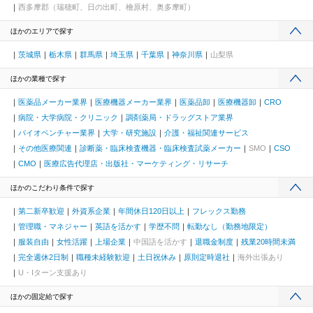
西多摩郡（瑞穂町、日の出町、檜原村、奥多摩町）
ほかのエリアで探す
茨城県
栃木県
群馬県
埼玉県
千葉県
神奈川県
山梨県
ほかの業種で探す
医薬品メーカー業界
医療機器メーカー業界
医薬品卸
医療機器卸
CRO
病院・大学病院・クリニック
調剤薬局・ドラッグストア業界
バイオベンチャー業界
大学・研究施設
介護・福祉関連サービス
その他医療関連
診断薬・臨床検査機器・臨床検査試薬メーカー
SMO
CSO
CMO
医療広告代理店・出版社・マーケティング・リサーチ
ほかのこだわり条件で探す
第二新卒歓迎
外資系企業
年間休日120日以上
フレックス勤務
管理職・マネジャー
英語を活かす
学歴不問
転勤なし（勤務地限定）
服装自由
女性活躍
上場企業
中国語を活かす
退職金制度
残業20時間未満
完全週休2日制
職種未経験歓迎
土日祝休み
原則定時退社
海外出張あり
U・Iターン支援あり
ほかの固定給で探す