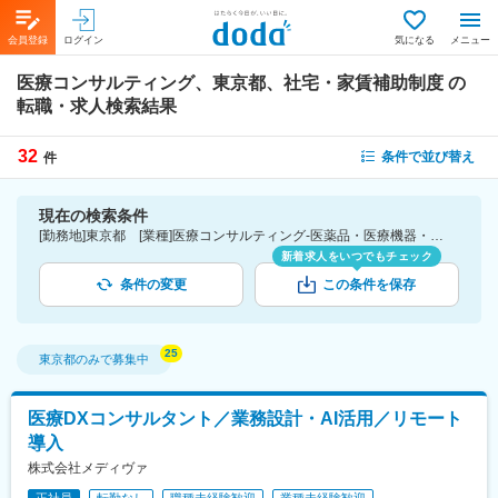
会員登録
ログイン
気になる
メニュー
医療コンサルティング、東京都、社宅・家賃補助制度
の
転職・求人検索結果
32
条件で並び替え
件
現在の検索条件
[勤務地]東京都 [業種]医療コンサルティング-医薬品・医療機器・ライフサイエンス・医療系サービス [詳細条件](待遇・福利厚生)社宅・家賃補助制度
新着求人をいつでもチェック
条件の変更
この条件を保存
東京都
のみで募集中
医療DXコンサルタント／業務設計・AI活用／リモート
導入
株式会社メディヴァ