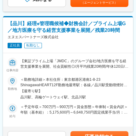
12ヶ月で分割払い、1,000円未満の端数がある場合は初月にまと
す。
（エージェントサービス）
（2）業績管理（経営戦略のKPI管理）
めてお支払いたします。■賞与：業績により別途賞与を支給賃金は
（3）地域の医療機関や救急隊との連携強化、入院患者や入居者の
あくまでも目安の金額であり、選考を通じて上下する可能性があ
■働く環境
獲得支援
ります。月給(月額)は固定手当を含めた表記です。
・残業はほとんど発生していません。
（4）採用業務（採用チャネルの強化、面接等）
・東証プライム上場企業のグループ会社として経営基盤が安定し
【品川】経理※管理職候補◆財務会計／プライム上場G
（5）その他経営に関わる業務
ていながら、役員との距離も近く、意思決定がスピーディーであ
／地方医療を守る経営支援事業を展開／残業20時間
※財務やM&Aに関心がある方は、社内に在籍する公認会計士等に
ることも特徴です。
付き、財務やM&Aの実務に触れ、経験を積むことも可能です。
エヌエスパートナーズ株式会社
■ポジション魅力
正社員
転勤なし
■社風：
・事業承継やPMI、経営支援を通じて、長期的に地域の医療・介
・中途入社の方が多く、風通しのとても良い、働きやすい環境で
護事業の再生に深く携わることができ、事業再生を身近に体感で
す。
きる環境です。
【東証プライム上場「JMDC」のグループ会社/地方医療を守る経
・東証プライム上場企業のグループ会社であり経営基盤が安定し
・資格支援制度や法律関連の書籍、オンライン研修動画が見放題
営支援事業を展開、社会貢献性◎/月平均残業20時間/年休120日/土
ていながら、役員との距離が近く意思決定がスピーディーである
仕事内容
など、学びへのサポートも充実しています。
日祝休み/借上社宅制度/資格取得支援制度等の福利厚生が充実】
ことも特徴です。
＜勤務地詳細＞本社住所：東京都港区港南1-8-23
■業務概要
ShinagawaHEART12F勤務地最寄駅：各線／品川駅受動喫煙対
■魅力
当社の財務経理担当として、決算業務や連結パッケージ作成、子
勤務地
策：屋内喫煙可能場所あり変更の範囲：会社の定める事業所（リ
・特定の機能に特化した短期間の部分的なコンサルティングでは
【最寄り駅】
会社の財務経理業務等などをお任せします。医療や介護の業界が
モートワーク含む）
なく、経営戦略の立案から現場におけるオペレーションの改善に
品川駅、高輪ゲートウェイ駅、北品川駅
未経験の方でも、現職社員がサポートしていきますのでご安心く
至るまで、経営全般を側近で学びながら経験を積むことが可能で
ださい。当社は経理は医療機関、介護施設などの経理業務を委託
＜予定年収＞700万円～900万円＜賃金形態＞年俸制＜賃金内訳＞
す。
している一方、子会社も7社ほどあり、プライム上場グループ傘下
年額（基本給）：5,175,600円～6,648,750円固定残業手当/月：
・未経験者でも、上司と共に事業推進をしていく為、早期に成長
という環境であり、様々な観点で経理としての知見を活かし、身
給与
151,700円～195,075円（固定残業時間45時間0分/月）超過した時
できる環境です。
につけることができる環境です。
間外労働の残業手当は追加支給＜月額＞583,000円～749,137円
（12分割）（一律手当を含む）＜昇給有無＞有＜残業手当＞有＜
■当社について
■業務詳細
給与補足＞※年齢・経験・能力を考慮の上決定します。■賞与：業
東証プライム上場企業JMDCの子会社としての財務的な安定感と