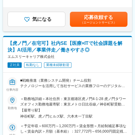
・社会貢献性高い医療業界に関わりたい方
た時間外労働の残業手当は追加支給＜月額＞333,000円～500,000
（40代男性）、メンバー５名（20代～30代男女）にて構成されて
円（12分割）（一律手当を含む）＜昇給有無＞有＜残業手当＞有
おります。
■業務内容：
＜給与補足＞■昇給：年1回（4月）■賞与：業績により支給賃金は
応募依頼する
医療・介護・シニア関連事業のM&A業務全般（ソーシング～エグ
気になる
あくまでも目安の金額であり、選考を通じて上下する可能性があ
■魅力：
（エージェントサービス）
ゼキューション）をアシスタントとしてサポートいただきます。
ります。月給(月額)は固定手当を含めた表記です。
・JMDCグループの安定した経営基盤と豊富なリソースを活用し
担当範囲は経験に応じて調整させていただきます。
ながら、裁量の大きい環境で主体的に案件創出に挑戦できる点が
魅力です。
■業務詳細：
・医療機関の再建や地域医療の維持に直接関わることができ、社
【虎ノ門／在宅可】社内SE【医療×ITで社会課題を解
・案件ソーシング
会的意義の高い業務に携わりながら専門性を高められます。
決】AI活用／事業伴走／働きやすさ◎
・ディールストラクチャー検討
・ソーシングに限定せず、将来的にエグゼキューションや投資判
・事業・財務デューデリジェンスの実施、その他のデューデリジ
エムスリーキャリア株式会社
断にも関与できるなど、M&A領域でのキャリア幅が広がる環境で
ェンス結果の取り纏め
す。
正社員
転勤なし
業種未経験歓迎
・事業計画の作成、バリュエーションの実施
・譲渡契約書の確認、条件交渉
■当社について：
・投資委員会資料の作成、取締役会資料の作成
私たちエヌエスパートナーズグループは、経営パートナー事業を
■戦略推進（業務システム開発）チーム役割
・クロージング対応
軸に、
テクノロジーを活用して当社サービスの業務フローのデジタル化
・上記一連の業務に関するプロジェクトマネジメント、社内外調
仕事内容
地域医療事業を拡大し続け、地域医療の未来を創っていきます。
や改善をリードし、事業運営の生産性と顧客価値の増加を図るこ
整・折衝
医療や介護に思い入れのある方、病院・介護事業マネジメントに
とが役割です。戦略推進チームのメンバーは自身で新機能開発の
＜勤務地詳細＞本社住所：東京都港区虎ノ門4-1-28 虎ノ門タワー
興味のある方、地域医療・産業創造にチャレンジしたい方のご参
要件定義から開発・リリースまで一連の工程を担います。開発し
ズオフィス勤務地最寄駅：東京メトロ日比谷線／神谷町駅受動喫
■サポート体制：
画を、お待ちしております。
たシステムについてはデータ分析を基に改善し、ユーザーに利用
勤務地
煙対策：屋内喫煙可能場所あり変更の範囲：会社の定める事業所
資料作成や調査等の補助業務から開始し、OJTで会計・M&A実務
【最寄り駅】
してもらうためのノウハウ蓄積まで行います。
（リモートワーク含む）
を習得。段階的にDDや分析業務へ関与し、最終的に案件全体を担
神谷町駅、虎ノ門ヒルズ駅、六本木一丁目駅
変更の範囲：会社の定める業務
技術に寄りすぎるのではなく、「ビジネスにどう活用するか」と
当できるよう成長支援します。
いう視点で、事業にインパクトを与えるシステム開発に全責任を
＜予定年収＞600万円～1,200万円＜賃金形態＞月給制補足事項な
持ってリードします。
し＜賃金内訳＞月額（基本給）：327,772円～656,000円固定残業
■キャリアステップ：