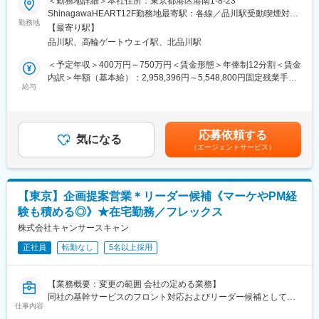
＜勤務地詳細＞本社住所：東京都港区港南1-8-23
・残業は平均20時間程度、年間休日126日と働きやすい環境で
■業務内容
ShinagawaHEART12F勤務地最寄駅：各線／品川駅受動喫煙対
す。
当社が経営再建を行う医療機関等に対して、業績管理、経営課題
勤務地
策：屋内喫煙可能場所あり
【最寄り駅】
の分析、社内外に向けた業績や計画の説明、施設の新規立ち上げ
■社風：
品川駅、高輪ゲートウェイ駅、北品川駅
などを担い、経営参謀としてご活躍いただきます。
中途入社の方が多く、風通しのとても良い、働きやすい環境で
＜予定年収＞400万円～750万円＜賃金形態＞年俸制12分割＜賃金
す。
■業務詳細：
内訳＞年額（基本給）：2,958,396円～5,548,800円固定残業手当/
東証プライム上場企業のグループ会社であり経営基盤が安定して
（1）業績管理(P/L・B/S管理、経営戦略のKPI管理、モニタリン
給与
月：86,800円～162,600円（固定残業時間45時間0分/月）超過し
いながら、役員との距離が近く意思決定がスピーディーであるこ
グ)
た時間外労働の残業手当は追加支給＜月額＞333,333円～625,000
とも特徴です。
（2）経営課題の分析、アクションプランの策定(現場のターンア
円（12分割）（一律手当を含む）＜昇給有無＞有＜残業手当＞有
ラウンドチームと協働)
＜給与補足＞※年齢・経験・能力を考慮の上決定します。※年収を
■当社について
応募依頼する
（3）新規施設の立ち上げ(マーケット調査、事業計画策定、経営
気になる
12ヶ月で分割払い、1,000円未満の端数がある場合は初月にまと
東証プライム上場企業JMDCの子会社としての財務的な安定感と
（エージェントサービス）
資源手配、行政との折衝、進捗管理等)
めてお支払いたします。■賞与：業績により別途賞与を支給賃金は
信用を背景に、医療介護事業者に対して金融と事業の両面から経
（4）投資家や金融機関向けの説明資料の作成とプレゼン
あくまでも目安の金額であり、選考を通じて上下する可能性があ
営支援。資格保有者などのプロフェッショナルがいずれも複数名
（5）その他経営に関わる業務
ります。月給(月額)は固定手当を含めた表記です。
在籍しています。
「地域医療の垣根を超え、医療の未来を創造する」ことを目指
【東京】企画提案営業＊リーダー候補《マーケやPM経
■充実した研修制度
し、病院や介護施設に対して必要な投融資を実施。またハンズオ
験も積める◎》★在宅勤務／フレックス
入社後4か月程度の研修を想定しております。
ン経営人材を送り出し、投融資先の経営陣としてバリューアップ
（1） 事業企画
株式会社キャンサースキャン
を主導しております。
財務諸表分析の読み方や、データの分析方法を学びます。改善計
正社員
転勤なし
5名以上採用
画を策定し、最後にプレゼンをしていただきます。
（2） コンサル現場動向
先輩と一緒に配属予定の病院へ行き、計画した改善案を実行して
【業務概要：変更の範囲 会社の定める業務】
いただきます。
同社の基幹サービスのフロント対応およびリーダー候補としてチ
（3） 最終報告
仕事内容
ームマネジメントをお任せします。
現場で得た学びを基に課題見つけ出すなど、コンサルティングの