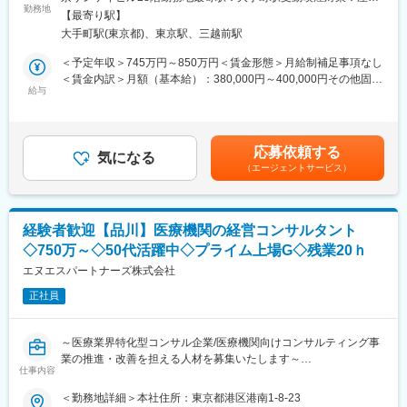
やデジタル施策を活用しながら、認知拡大とブランド価値向上を
勤務地
全面禁煙変更の範囲：会社の定める事業所
・KPI設計および施策効果の測定
【最寄り駅】
推進するとともに、組織づくりやメンバー育成も担っていただき
・データ分析に基づく改善提案・施策最適化
大手町駅(東京都)、東京駅、三越前駅
ます。
＜予定年収＞745万円～850万円＜賃金形態＞月給制補足事項なし
（5）社内外ステークホルダーとの連携
【具体的な業務】
＜賃金内訳＞月額（基本給）：380,000円～400,000円その他固定
・経営層とのコミュニケーションおよび戦略立案支援
（1）マーケティング戦略の立案・推進
給与
手当/月：80,000円～150,000円＜月給＞460,000円～550,000円＜
・メディアや有識者との関係構築
・市場分析や競合調査に基づくマーケティング戦略の策定
昇給有無＞有＜残業手当＞無＜給与補足＞【給与形態】月給制、
・インナーブランディング施策の推進
・サービス認知向上および利用促進に向けた施策立案
賞与有【その他手当】役職手当、地域手当等賃金はあくまでも目
・全社横断でのマーケティングプロジェクト推進
安の金額であり、選考を通じて上下する可能性があります。月給
【組織構成】
応募依頼する
気になる
(月額)は固定手当を含めた表記です。
コーポレートブランディング＆マーケティング部
（エージェントサービス）
（2）コミュニケーション施策の企画・実行
・部長：1名
・SNS、Web、広告等のチャネル戦略立案・運用
・メンバー：3名
・コンテンツ企画および情報発信
2025年に立ち上がった新しい組織です。経験豊富な部長のもと、
・地域薬局や新サービスにおけるプロモーション支援
ブランド発信機能の強化を進めています。組織づくりの中心メン
経験者歓迎【品川】医療機関の経営コンサルタント
・ブランド価値向上に向けたコミュニケーション設計
バーとして主体的に活躍いただけます。
◇750万～◇50代活躍中◇プライム上場G◇残業20ｈ
（3）効果測定・改善
エヌエスパートナーズ株式会社
【ポジションの魅力】
・KPI設計および施策効果の分析
◎経営層と近い距離で企業ブランド戦略に携われる
正社員
・データに基づく改善提案とPDCA推進
◎新設組織の中核として、仕組みづくりや組織づくりから関われ
・マーケティング投資の最適化
る
◎広報・ブランディングに加え、SNSなどデジタル領域の経験も
～医療業界特化型コンサル企業/医療機関向けコンサルティング事
（4）プロジェクトマネジメント・組織運営
活かせる
業の推進・改善を担える人材を募集いたします～
・年間計画の策定および進行管理
仕事内容
◎医療・ヘルスケア領域で社会的意義の高い発信に挑戦できる
・外部パートナーや代理店のディレクション
■業務内容：
＜勤務地詳細＞本社住所：東京都港区港南1-8-23
・メンバー育成およびチーム運営