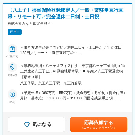
いる方々と「向き合う時間」をさらに増やすためのシステムで
す。
【八王子】損害保険登録鑑定人／一般・常駐◆直行直
帰・リモート可／完全週休二日制・土日祝
■求める人物像：
数万人規模の利用者がいる「CAREKARTE（ケアカルテ）」の開
株式会社みなと鑑定事務所
発に立ち上げフェーズから携われるという大きなやりがいが実感
正社員
できるポジションです。多くの方にご利用いただいているシステ
ムに携わるという責任感を大切に業務を進めていただける方を歓
迎します。
～働き方改善◎完全固定給／週休二日制（土日祝）／年間休日
125日／リモート・直行直帰可◎～
■当社の特徴：
仕事内容
◎フロア人数は約80名。
■業務内容：
＜勤務地詳細＞八王子オフィス住所：東京都八王子市横山町5-15
◎平均年齢35歳の若い社員中心の会社です。アプリ開発などの最
一般鑑定：損害保険会社等からの依頼を受け、現場調査・立会鑑
三井生命八王子ビル4F勤務地最寄駅：JR各線／八王子駅受動喫煙
新の技術を利用した開発を積極的に行っています。介護の記録に
定を行います。
勤務地
対策：その他（オフィス内禁煙・分煙）変更の範囲：会社の定め
特化したノウハウを持ち、製品に活かしています。
【最寄り駅】
常駐鑑定：損害保険会社等に在席し、主に書面鑑定を行います。
る事業所
八王子駅、京王八王子駅、京王片倉駅
広域鑑定：大規模自然災害等が発生した時に、現地へ赴き災害対
■就業環境：
策室に駐在して書面・立会鑑定を行います。
＜予定年収＞380万円～550万円＜賃金形態＞月給制＜賃金内訳＞
◎おしゃれなオフィスで、周辺に飲食店も多く便利な立地です。
月額（基本給）：210,000円～350,000円固定残業手当/月：
また、社内には、電子レンジ、冷蔵庫も設置しております。
■取引先（略称）：
給与
20,000円～50,000円（固定残業時間20時間0分/月）超過した時間
◎メンバーには質問がしやすく、担当がしっかり教えてくれる風
損害保険ジャパン、三井住友海上火災、あいおいニッセイ同和、
外労働の残業手当は追加支給＜月給＞230,000円～400,000円（一
土があり、頑張りをきちんと評価してくれる環境です。
共栄火災、セコム損保、ソニー損保、大同火災、SBI損保、楽天損
律手当を含む）＜昇給有無＞有＜残業手当＞有＜給与補足＞※年収
※副業、テレワークは原則禁止
保、Chubb、チューリッヒ、JA共済連、こくみん共済、アクア少
は経験・能力などを考慮して決定します。■昇給：年1回■賞与：
応募依頼する
短、積水ハウスシャーメゾン少短 など
気になる
年2回 ※昨度実績／年間平均2.6ヶ月分■資格手当、現場手当、出
変更の範囲：会社の定める業務
（エージェントサービス）
・原状復帰に必要な金額の算出
張手当有賃金はあくまでも目安の金額であり、選考を通じて上下
・各種レポートの作成