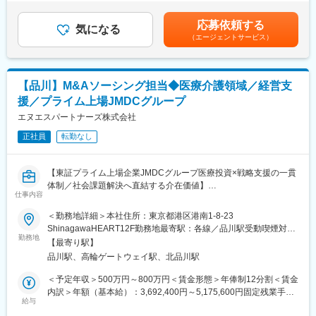
1,000,000円（12分割）（一律手当を含む）＜昇給有無＞有＜残
ワークの中核として、時代に求められるヘルスケアサービスを提
■業務内容：
業手当＞有＜給与補足＞■昇給：年1回（4月）■賞与：業績により
供します。
応募依頼する
医療・介護・シニア関連事業のM&A業務全般（ソーシング～エグ
気になる
支給賃金はあくまでも目安の金額であり、選考を通じて上下する
（エージェントサービス）
ゼキューション）を担当いただきます。
可能性があります。月給(月額)は固定手当を含めた表記です。
■医療法人健育会グループ
健育会グループは、主に東日本を中心に9病院・2クリニック・12
■業務詳細：
介護施設・45介護事業所を有する医療法人グループです。
・案件ソーシング
9つの病院を中心に老人保健施設、グループホーム、有料老人ホー
【品川】M&Aソーシング担当◆医療介護領域／経営支
・ディールストラクチャー検討
ム等様々な施設を運営して医療、介護サービスを提供していま
援／プライム上場JMDCグループ
・事業・財務デューデリジェンスの実施、その他のデューデリジ
す。
ェンス結果の取り纏め
エヌエスパートナーズ株式会社
・事業計画の作成、バリュエーションの実施
変更の範囲：会社の定める業務
正社員
転勤なし
・譲渡契約書の確認、条件交渉
・投資委員会資料の作成、取締役会資料の作成
・クロージング対応
【東証プライム上場企業JMDCグループ医療投資×戦略支援の一貫
※上記一連の業務に関するプロジェクトマネジメント、社内外調
体制／社会課題解決へ直結する介在価値】
整・折衝
仕事内容
M&Aプロフェッショナルとして、 案件ソーシングからエグゼキュ
＼こんな方におすすめ◎／
＜勤務地詳細＞本社住所：東京都港区港南1-8-23
ーション、クロージングまで、一連のディール推進を実践的に経
・医療業界×M&Aで社会貢献性と成長環境を重視したい方
ShinagawaHEART12F勤務地最寄駅：各線／品川駅受動喫煙対
験できます。
・主体的に案件創出し裁量ある環境で活躍したい方
勤務地
策：屋内喫煙可能場所あり変更の範囲：会社の定める事業所
【最寄り駅】
■サポート体制：
品川駅、高輪ゲートウェイ駅、北品川駅
■企業概要
入社後は案件の一部業務から関与し、実務を通じて流れを習得い
医療・介護事業者への投資と経営支援を一体で提供するコンサル
＜予定年収＞500万円～800万円＜賃金形態＞年俸制12分割＜賃金
ただきます。OJTや社内連携を通して知識を深め、徐々に一連の
企業です。JMDCグループの安定基盤を背景に、戦略立案から現
内訳＞年額（基本給）：3,692,400円～5,175,600円固定残業手当/
業務を担当し独り立ちを目指します。
場改善まで一気通貫で支援し、地域医療の持続的成長に貢献して
給与
月：108,300円～151,700円（固定残業時間45時間0分/月）超過し
います。