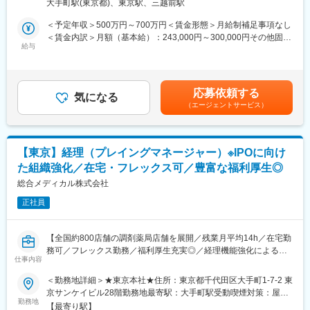
（テレワークを行う場所を含む）
・年休125日／完全週休二日制（土日祝休み）
大手町駅(東京都)、東京駅、三越前駅
「DtoDコンシェルジュ」を活用し、クリニックの新規開業や継承
・有給休暇も取得しやすい環境です（入社と同時に付与、半日・
開業を検討されているドクターに対し、構想段階から開業後の経
＜予定年収＞500万円～700万円＜賃金形態＞月給制補足事項なし
時間単位での取得可）
営支援までを一貫してプロデュースします。
＜賃金内訳＞月額（基本給）：243,000円～300,000円その他固定
・【健康経営優良法人】【プラチナくるみんマーク】【えるぼし
給与
手当/月：97,000円～150,000円＜月給＞340,000円～450,000円＜
マーク】を取得しており、住宅補助・地域手当・家族手当等、福
【具体的な業務の流れ】
昇給有無＞有＜残業手当＞有＜給与補足＞※年収は前職・経験を考
利厚生も充実しています。
■コンサルティング・企画：ドクターの理想とする医療方針をヒア
慮して選考の中で決定します。※裁量手当30,000円～40,000円(約
リングし、事業計画の策定やコンセプト設計を行います。
10～20時間分の時間外手当として支給)賞与年2回（7月・12月）
【当社について】
応募依頼する
■物件選定・診療圏分析：独自のデータに基づき、最適な開業地や
気になる
※2024年度実績4.4ヵ月昇給年1回（4月）賃金はあくまでも目安の
・病院に対する経営コンサルティングを事業の柱としています。
（エージェントサービス）
継承案件（医療モール、戸建て、テナント等）を提案・仲介しま
金額であり、選考を通じて上下する可能性があります。月給(月額)
グループ会社を含めた多岐にわたる事業領域のため、顧客に対し
す。
は固定手当を含めた表記です。
て医療に関わるトータルサポートが可能です。人々の生活に必要
■資金調達・リスク管理：金融機関との交渉、融資の実行支援、各
不可欠な医療を支えており、事業の柱が複数あることで社員の雇
種保険の提案。
用の安定性もあります。
【東京】経理（プレイングマネージャー）※IPOに向け
■ハード・ソフトの整備：施設設計・施工のディレクション、医療
・企業理念を元に社員を大切にする風土があり、社員が長く働け
た組織強化／在宅・フレックス可／豊富な福利厚生◎
機器の選定アドバイス、スタッフの採用・研修。
る環境や制度を整備しています。
■開業後の経営フォロー：集患対策や予実管理など、末永い経営パ
総合メディカル株式会社
ートナーとして伴走します。
変更の範囲：財務・税務戦略立案、社内外での折衝等、総合的判
正社員
断が必要な非定型業務
【ポジション魅力】
■「開業」というドクターにとって一生に一度の大きな決断を、最
【全国約800店舗の調剤薬局店舗を展開／残業月平均14h／在宅勤
も近い場所で支える責任と喜びがあります。
務可／フレックス勤務／福利厚生充実◎／経理機能強化による増
■自社で抱える膨大なドクターデータ、承継案件情報、調剤薬局ネ
仕事内容
員】
ットワークがあるため、
＜勤務地詳細＞★東京本社★住所：東京都千代田区大手町1-7-2 東
他社には真似できないスピードと精度で提案が可能です。
【業務概要】
京サンケイビル28階勤務地最寄駅：大手町駅受動喫煙対策：屋内
■建築、金融、医療機器など、社内外のプロフェッショナルを束
全国約800店舗調剤薬局店舗を展開する当社にて、経理の機能を
勤務地
全面禁煙
ね、一つのクリニックを作り上げる「プロデューサー」としての
【最寄り駅】