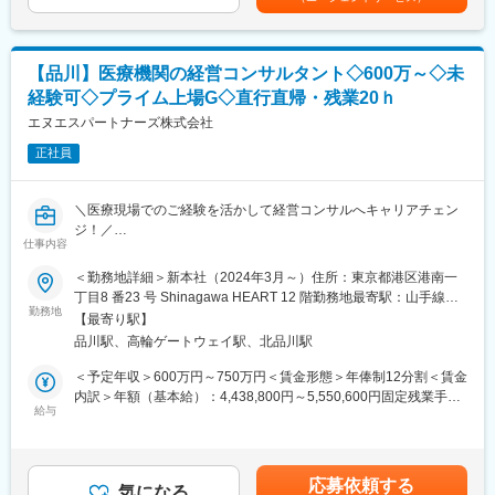
・社内規程の整備
場合は初月にまとめてお支払いたします。■賞与：業績により別途
・コンプライアンス研修や教育の企画・実行
賞与を支給賃金はあくまでも目安の金額であり、選考を通じて上
■求める人物像：
・弁護士対応窓口・社内法律相談窓口
下する可能性があります。月給(月額)は固定手当を含めた表記で
数万人規模の利用者がいる「CAREKARTE（ケアカルテ）」の開
・法令改正への対応
す。
発に立ち上げフェーズから携われるという大きなやりがいが実感
【品川】医療機関の経営コンサルタント◇600万～◇未
・各種行政手続・行政機関との折衝
できるポジションです。多くの方にご利用いただいているシステ
経験可◇プライム上場G◇直行直帰・残業20ｈ
・法的側面からのM&A支援
ムに携わるという責任感を大切に業務を進めていただける方を歓
エヌエスパートナーズ株式会社
迎します。
■組織構成
正社員
30代の室長1名、30代のメンバー2名、20代のメンバー1名で構成
変更の範囲：本文参照
されています。中途入社の社員が多く、風通しが良く働きやすい
環境です。
＼医療現場でのご経験を活かして経営コンサルへキャリアチェン
ジ！／
■教育体制
仕事内容
～医療現場常駐型のコンサルタント／東証プライム上場グループ
入社後は先輩社員によるOJTに加え、毎月1回グループ全体研修を
企業～
＜勤務地詳細＞新本社（2024年3月～）住所：東京都港区港南一
実施しており、業界知識や業務内容についていち早くキャッチア
丁目8 番23 号 Shinagawa HEART 12 階勤務地最寄駅：山手線／
ップできる環境です。
■業務内容
勤務地
品川駅受動喫煙対策：屋内喫煙可能場所あり変更の範囲：会社の
【最寄り駅】
当社が経営再建を支援する医療機関等に対して経営コンサルティ
定める事業所（リモートワーク含む）
■業務について／キャリアパス
品川駅、高輪ゲートウェイ駅、北品川駅
ングを実施。戦略および収益改善施策を立案し、その遂行までを
ご入社後は、まず契約書の作成やコンプライアンス研修の企画な
ハンズオンで担いつつ、経営参謀としての知見を早期に体得して
＜予定年収＞600万円～750万円＜賃金形態＞年俸制12分割＜賃金
どからお任せします。ゆくゆくは、近年増加しているM&A案件の
いただきます。
内訳＞年額（基本給）：4,438,800円～5,550,600円固定残業手当/
クローズに向けた業務やPMI業務にも従事していただく予定で、
給与
月：130,100円～162,450円（固定残業時間45時間0分/月）超過し
専門性の高い経験を積むことで、戦略的な法務知識を身に付ける
■業務詳細：
た時間外労働の残業手当は追加支給＜月額＞500,000円～625,000
ことができます。
（1）経営課題の分析、アクションプランの策定
円（12分割）（一律手当を含む）＜昇給有無＞有＜残業手当＞有
また、将来的には内部統制業務にも携わっていただけるほか、ご
（財務計画数値を策定・管理するビジネスファイナンスチームと
＜給与補足＞※年齢・経験・能力を考慮の上決定します。※年収を
志向次第でマネジメントにもチャレンジいただくことが可能で
応募依頼する
協業）
気になる