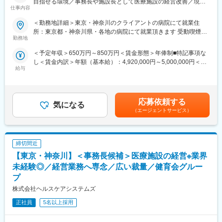
目指せる環境／事務長や施設長として医療施設の経営改善／現場
の管理・実行。
を主導しております。
仕事内容
作業はせずに経営に専念】
・事業の効果検証を行い、事業成果や改善点提案などの報告会の
実施
＜勤務地詳細＞東京・神奈川のクライアントの病院にて就業住
医療法人健育会グループが運営する病院・介護施設に常駐し、事
所：東京都・神奈川県・各地の病院にて就業頂きます 受動喫煙対
務長または施設長として経営全般を担っていただきます。
勤務地
【業務内容（3）：営業活動】
策：屋内全面禁煙変更の範囲：会社の定める事業所
・既存案件の継続受注のためのクライアントとの関係構築及び提
＜予定年収＞650万円～850万円＜賃金形態＞年俸制■特記事項な
一般的な病院・介護施設では、経営判断において医師や経営層と
案
し＜賃金内訳＞年額（基本給）：4,920,000円～5,000,000円＜月
の調整が多く発生し、現場責任者が十分な裁量を持てないケース
・アップセル・クロスセルに向けた自治体への営業活動
給与
額＞410,000円～416,666円（12分割）＜昇給有無＞有＜残業手当
も少なくありません。
特定検診受診率向上事業 やっていない取り組みに対してアプロー
＞無賃金はあくまでも目安の金額であり、選考を通じて上下する
チする。
可能性があります。月給(月額)は固定手当を含めた表記です。
一方で同社では、担当施設の事務長・施設長に対し、人事権・予
デジタルのサービス導入、高齢者保健事業、検診後のアプローチ
算管理権限を大きく委譲しています。
応募依頼する
気になる
【業務内容（4）：チームマネジメントと組織の最適化に通ずるア
（エージェントサービス）
医療行為や診療内容には介入せず、組織運営・収益改善・人材マ
クション】
ネジメントに専念できるため、「本当に経営を任される立場」で
ご入社後、適性やご志向を鑑みてチームマネジメントもお任せし
施設運営に取り組むことが可能です。
ます。
締切間近
5～7名程のチームのマネジメントを行いながら、本チームの最適
現在、病院10施設・介護施設10施設を約25名の経営人材で運営し
【東京・神奈川】＜事務長候補＞医療施設の経営※業界
化につながるアクションの企画～運用も併せて実行をお任せしま
ていますが、将来を見据えた組織強化のため新たなメンバーを募
す。
未経験◎／経営業務へ専念／広い裁量／健育会グルー
集しています。
プ
変更の範囲：会社の定める業務
株式会社ヘルスケアシステムズ
■具体的な業務内容
・病院または介護施設の事業計画策定
正社員
5名以上採用
・予算編成および収支管理
・組織マネジメント