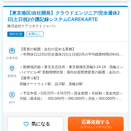
する可能性があります。月給(月額)は固定手当を含めた表記です。
◎現場への訪問件数は1日1～3件程度です。
【東京港区/自社開発】クラウドエンジニア/完全週休2
■入社後の流れ：
日(土日祝)/介護記録システムCAREKARTE
有資格者が前提ですので即戦力を期待します。
業務フローや社内システム、事務手続き、ならびに就業規則等の
株式会社ケアコネクトジャパン
社内規程や取引先ごとの対応方法など、入社後は本社・川崎オフ
契約社員
転勤なし
ィスで丁寧に教えます。
保険約款や現地確認方法、レポート作成等にかかわる社内外の研
修・勉強会も用意しており、鑑定人としてのスキルアップが図れ
【変更の範囲：会社の定める業務】
ます。
～年間休日123日/完全週休2日(土日祝)/月の平均残業時間20h/仕事
仕事内容
とプライベートを両立させることが可能です～
■配属組織：
～介護・福祉分野に特化した製品開発を主業とし、業界に先駆け
＜勤務地詳細＞東京支店住所：東京都港区高輪3-24-18 高輪エン
鑑定人は３つのオフィス合計で22名、20～30代を中心に60代まで
介護記録システムの構築を実現した当社のクラウドエンジニアと
パイヤビル4F 受動喫煙対策：屋内全面禁煙変更の範囲：会社の定
の幅広い年齢層が活躍しています。
して以下の業務をお任せします～
勤務地
める事業所
【最寄り駅】
■会社や求人の魅力：
高輪ゲートウェイ駅、品川駅、高輪台駅
■業務内容：
・当社は独立系の企業として2008年に設立されました。国内の損
自社開発システム「CAREKARTE（ケアカルテ）」導入のデータ
＜予定年収＞535万円～678万円＜賃金形態＞月給制＜賃金内訳＞
害保険会社はもちろん、外資系や共済からの依頼にも応えてお
ベース作成、問い合わせ対応をご担当いただきます。オラクル社
月額（基本給）：300,000円～380,000円＜月給＞300,000円～
り、少額短期保険など新たな取引先からのオファーも増えていま
やAWSの保守業務になり、データセンターで問題があった際に真
給与
380,000円＜昇給有無＞有＜残業手当＞有＜給与補足＞※給与は面
す。
っ先に問い合わせを行っていただくポジションです。毎日自動で
接にて応相談■賞与：年2回（6月・12月）※基本給×約2か月×2回
・保険のご契約者様から感謝の言葉をいただけることもあり、社
バックアップをとって、常時監視を行っており、エラーが発生す
（業績によって変動します）■昇給：年1回（7月）■年収：家族手
会に貢献できる実感を得ることもできます。
るとメールで通知が届き、障害ごとに対応します。
当や住宅手当の支給対象であれば、上記年収にプラスで加算され
・資格取得支援、資格手当支給、入社後の研修・勉強会でスキル
応募依頼する
※レスポンスが遅いなどに対してデータベースで遅延が生じていな
気になる
ます。賃金はあくまでも目安の金額であり、選考を通じて上下す
アップ支援など、損害保険登録鑑定人としてキャリアを築いてい
（エージェントサービス）
いか確認する等調査業務もあります。
る可能性があります。月給(月額)は固定手当を含めた表記です。
けるような体制を整えています。