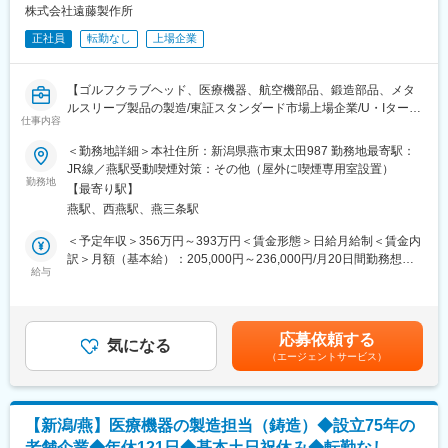
■入社後の流れ：
株式会社遠藤製作所
入社後は、先輩社員の指導のもと、OJTにて業務を習得していた
正社員
転勤なし
上場企業
だきます。丁寧に指導しますので、安心して業務に取り組むこと
ができます。
【ゴルフクラブヘッド、医療機器、航空機部品、鍛造部品、メタ
■当社・当求人の魅力：
ルスリーブ製品の製造/東証スタンダード市場上場企業/U・Iターン
人工関節の市場は米国企業を中心とした寡占的な業界であり、そ
仕事内容
も歓迎！/年休121日/転勤なし】
の中で日本の後発メーカーである当社が事業を拡大していくこと
＜勤務地詳細＞本社住所：新潟県燕市東太田987 勤務地最寄駅：
は簡単ではありませんが、高齢化という社会課題に直接貢献でき
■業務内容：
JR線／燕駅受動喫煙対策：その他（屋外に喫煙専用室設置）
る仕事です。
ゴルフクラブヘッドやその製造に必要な鍛造金型、治具の設計・
勤務地
【最寄り駅】
モデリングを担当いただきます。
燕駅、西燕駅、燕三条駅
＜業務で使用するCADソフト＞
NX／サーフェイス／AUTO CAD／Rhino／HANDY CAD／
＜予定年収＞356万円～393万円＜賃金形態＞日給月給制＜賃金内
FFCAM／Creo／SOLID WORKS／Altair
訳＞月額（基本給）：205,000円～236,000円/月20日間勤務想定
※上記ソフトの操作経験が無くても、これまでに3DCADの使用
給与
＜想定月額＞205,000円～236,000円＜昇給有無＞有＜残業手当＞
経験があればご応募いただけます！
有＜給与補足＞・昇給：年1回（実施月：4月）・賞与：年2回
（支給月：6、12月）／過年度実績：4ヶ月分（2025年度）・残業
■配属組織について：
手当あり／条件：10分単位※予定年収には通勤手当、住宅手当、
応募依頼する
ご経験に応じて、主にゴルフクラブヘッドのモデリングを担当す
気になる
家族手当は含んでおりません。賃金はあくまでも目安の金額であ
（エージェントサービス）
る開発設計課、主に金型・治具の設計を担当する製造技術課のい
り、選考を通じて上下する可能性があります。月給(月額)は固定手
ずれかに配属となります。女性技術者も在籍しており、性別を問
当を含めた表記です。
わず活躍できる環境です。
【新潟/燕】医療機器の製造担当（鋳造）◆設立75年の
■当社・当求人の魅力：
老舗企業◆年休121日◆基本土日祝休み◆転勤なし