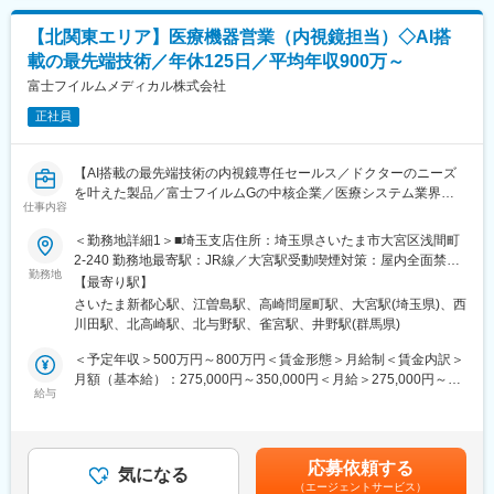
拡大期のため、新規開拓による評価の機会、部門や拠点拡大によ
・退職金制度など
る昇進の機会など、営業における白地・伸びしろが大きくキャリ
【北関東エリア】医療機器営業（内視鏡担当）◇AI搭
アアップのチャンスが多くあります。
■グループ会社の特徴
載の最先端技術／年休125日／平均年収900万～
★高い定着率と社風
親会社である株式会社セントラルユニは、医療業界に貢献する老
異なるエリア同士でも連携するなどチームワークのある社風で、
富士フイルムメディカル株式会社
舗企業であり、自己資本率70%以上と経営基盤も安定していま
退職者が少なく、若手だけでなく40代以上のベテラン社員も多い
す。当社は全国でも数少ない医療分野特化の設備メーカーであ
正社員
のが特徴です。グローバル・日本法人ともにボトムアップの文化
り、高い優位性があります。他社では学べない、高度かつ精密な
があり、日本のマーケットやKOLの声に即した製品提供を行って
技術・知識を学ぶことが可能です。
いるため、自信をもった営業活動が可能です。
【AI搭載の最先端技術の内視鏡専任セールス／ドクターのニーズ
変更の範囲：会社の定める業務
を叶えた製品／富士フイルムGの中核企業／医療システム業界
▽業務内容
仕事内容
No.1／安定して働ける環境／年間休日125日／手当・福利厚生充
国公立および主要私立病院の整形外科等のドクターに対し、ご自
実】
＜勤務地詳細1＞■埼玉支店住所：埼玉県さいたま市大宮区浅間町
宅からの直行直帰でジョイント機器の営業活動を行って頂きま
2-240 勤務地最寄駅：JR線／大宮駅受動喫煙対策：屋内全面禁煙
す。営業のスタイルは深耕営業で、医師との関係構築によるアカ
■業務内容：
勤務地
＜勤務地詳細2＞宇都宮営業所住所：栃木県宇都宮市台新田1-13-
デミカルな営業スタイルを重要視しています。
【最寄り駅】
内視鏡機器及び関連するシステムの専任セールスを担当していた
20 受動喫煙対策：屋内全面禁煙＜勤務地詳細3＞群馬宮営業所住
（1）製品PR活動
さいたま新都心駅、江曽島駅、高崎問屋町駅、大宮駅(埼玉県)、西
だきます。
所：群馬県高崎市問屋町1-5-10 ヨシダBLDG.3階受動喫煙対策：
（2）製品に関連する情報提供（手術手技、臨床データ、医学情報
川田駅、北高崎駅、北与野駅、雀宮駅、井野駅(群馬県)
主な担当製品：CAD EYE（国内で初めて上市したAI搭載の内視鏡
屋内全面禁煙変更の範囲：会社の定める事業所（リモートワーク
等）
支援システム）
含む）
＜予定年収＞500万円～800万円＜賃金形態＞月給制＜賃金内訳＞
（3）ドクター・ナースへの勉強会（独自の教育施設等を使用）
https://www.fujifilm.com/jp/ja/healthcare/endoscopy/diagnostic-
月額（基本給）：275,000円～350,000円＜月給＞275,000円～
※手術の立ち会いは原則別ポジションで実施します。初オペの場合
support/cadeye
給与
350,000円＜昇給有無＞有＜残業手当＞有＜給与補足＞年収例■28
など、顧客の要請に応じて同席するケースはありますが頻度は少
クリニックを中心にシェア拡大をしており、今後も広げていくた
歳/500万円(入社3年・経験6年、手当含)：固定月給29万円■35
な目です。
めの増員採用です。
歳/700万円(入社8年・経験11年、手当含)：固定月給36万円賃金は
あくまでも目安の金額であり、選考を通じて上下する可能性があ
▽入社後のイメージ
応募依頼する
■業務詳細：
気になる
ります。月給(月額)は固定手当を含めた表記です。
ご経験にもよりますが、基本的には座学研修を1週間実施したあ
（エージェントサービス）
・医療施設へのヒアリング、マーケティング活動