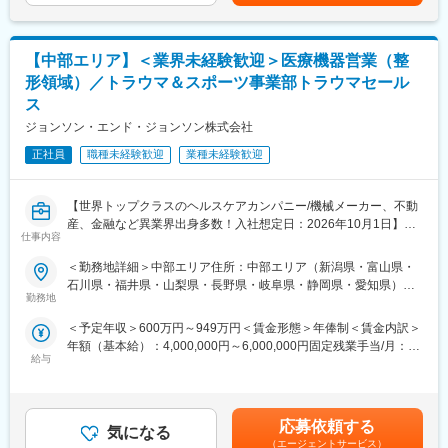
選考を通じて上下する可能性があります。月給(月額)は固定手当を
を提案していただきます。医師のニーズを掘り下げた上で解決に
が期待できます。
含めた表記です。
最適なソリューションを提案する、コンサルティングのような営
・同社は自社で医療機器の研究開発を行っているため、医師・取
業スタイルになります。
引先からの要望を直接製品に反映させる仕組みができておりま
【中部エリア】＜業界未経験歓迎＞医療機器営業（整
＜具体的な業務内容＞
す。他の商社に比べて「ものづくり」に対しての想い・医療に対
・担当する製品の提案、技術サポート（手術の立会いあり）
形領域）／トラウマ＆スポーツ事業部トラウマセール
しての強い想いを持つ人が多くいる企業です。
・最新の医療関連情報の提供、医療機関へのサポート（勉強・セ
ス
ミナーの主催など）
変更の範囲：会社の定める業務
ジョンソン・エンド・ジョンソン株式会社
・販売代理店へのサポート
・各種学会への参加
正社員
職種未経験歓迎
業種未経験歓迎
・担当施設の患者集患の提案、実行
※担当病院数は10～15施設ほどです。
※緊急の呼び出し等は発生いたしません。
【世界トップクラスのヘルスケアカンパニー/機械メーカー、不動
産、金融など異業界出身多数！入社想定日：2026年10月1日】
仕事内容
■担当製品
■業務詳細
サージェリー事業本部で展開している外科の製品群で「手術用縫
担当エリアの病院（主に医師）に対し、当社にて扱っている製品
＜勤務地詳細＞中部エリア住所：中部エリア（新潟県・富山県・
合糸」「手術用器機」「止血剤」の大きく3つ分けれております。
を提案していただきます。医師のニーズを掘り下げた上で解決に
石川県・福井県・山梨県・長野県・岐阜県・静岡県・愛知県）を
入社後はいずれかの製品群を担当いただきます。豊富なラインナ
最適なソリューションを提案する、コンサルティングのような営
勤務地
担当 ※詳細は入社後に決定受動喫煙対策：屋内全面禁煙変更の範
ップを揃えており、顧客のニーズに合わせた最適なソリューショ
業スタイルになります。
囲：会社の定める事業所
＜予定年収＞600万円～949万円＜賃金形態＞年俸制＜賃金内訳＞
ン提案が可能です。
＜具体的な業務内容＞
年額（基本給）：4,000,000円～6,000,000円固定残業手当/月：
・担当する製品の提案、技術サポート（手術の立会いあり）
給与
50,000円～65,000円（固定残業時間20時間0分/月）超過した時間
■研修・教育制度
・最新の医療関連情報の提供、医療機関へのサポート（勉強・セ
外労働の残業手当は追加支給＜月額＞383,333円～565,000円（12
入社後は会社、製品に関して知識を深めていただくため3か月の研
ミナーの主催など）
分割）（一律手当を含む）＜昇給有無＞有＜残業手当＞有＜給与
修を行っています。座学だけでなく、実際に担当する製品の操作
・販売代理店へのサポート
補足＞※ご経験やスキルを考慮し決定いたします。※上記年収はイ
を頂くなど基礎的な知識を身につけてからの現場配属になりま
・各種学会への参加
応募依頼する
気になる
ンセンティブを含む金額です。賃金はあくまでも目安の金額であ
す。現場配属後も上長や先輩社員との営業動向や勉強会、年次や
■事業部について：
（エージェントサービス）