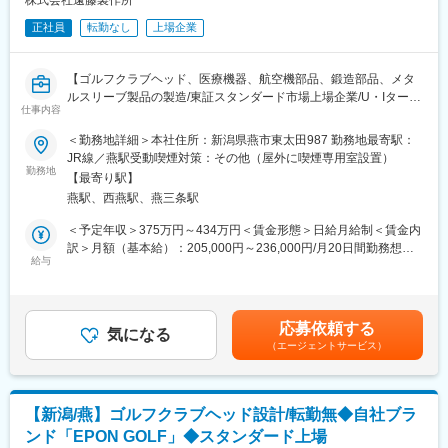
株式会社遠藤製作所
・住宅手当：月額最大4万円※条件有（35歳到達or入社から7年間
正社員
転勤なし
上場企業
のいずれか長い期間）
・その他福利厚生：ゴルフ場利用券や社割制度あり
【ゴルフクラブヘッド、医療機器、航空機部品、鍛造部品、メタ
■当社・当求人の魅力：
ルスリーブ製品の製造/東証スタンダード市場上場企業/U・Iターン
当社のゴルフ事業は50年以上の歴史を持ち、国内の有名ゴルフメ
仕事内容
も歓迎！/年休121日/転勤なし】
ーカーにアイアンヘッドをOEM供給しており、ゴルフ業界では高
＜勤務地詳細＞本社住所：新潟県燕市東太田987 勤務地最寄駅：
い評価を得ている自負を持っております。
■業務内容：
JR線／燕駅受動喫煙対策：その他（屋外に喫煙専用室設置）
また、当社のクラブは多くのプロ選手にも愛用されており、当社
人工関節を始めとする医療機器の製造における機械加工（NC旋
勤務地
が手掛けたモデルでプロ選手が好成績を挙げた時は、ゴルフのプ
【最寄り駅】
盤）を行なっていただきます。
レー経験が無くとも、大きなやりがいを感じられることができま
燕駅、西燕駅、燕三条駅
す。
■業務詳細：
＜予定年収＞375万円～434万円＜賃金形態＞日給月給制＜賃金内
・材質、加工内容、要求寸法精度などに沿った適正な刃物の選定
訳＞月額（基本給）：205,000円～236,000円/月20日間勤務想定
・製品の公差、幾何公差を考慮した正しい加工順序の判断と対応
給与
＜想定月額＞205,000円～236,000円＜昇給有無＞有＜残業手当＞
・製品加工に伴う各種対応
有＜給与補足＞・昇給：年1回（実施月：4月）・賞与：年2回
・NC旋盤加工機の操作（LB3000EX／OKUMA，CL20A／
（支給月：6、12月）／過年度実績：4ヶ月分（2025年度）・残業
MORI，TC－1000／TAKISAWA）
手当あり／条件：10分単位※予定年収には通勤手当、住宅手当、
応募依頼する
※製品は軽量ですので、身体的負担の大きい肉体労働はありませ
気になる
家族手当は含んでおりません。賃金はあくまでも目安の金額であ
（エージェントサービス）
ん。
り、選考を通じて上下する可能性があります。月給(月額)は固定手
当を含めた表記です。
■組織構成：
現在、加工工程では7名のメンバーが協力して業務に取り組んでい
【新潟/燕】ゴルフクラブヘッド設計/転勤無◆自社ブラ
ます。
ンド「EPON GOLF」◆スタンダード上場