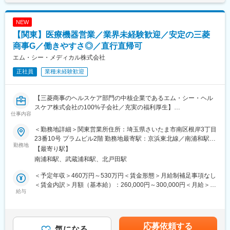
◆業務内容
■当社の概要：
NEW
・インターベンション領域およびクリティカルケア領域製品の営
同社は医療業界の中でITシステムのリーディングカンパニーで
業
【関東】医療機器営業／業界未経験歓迎／安定の三菱
す。医療業界のIT化が至上命題の中、10年前よりいち早く社内の
・医療機関・代理店（新規／既存）への製品提案、導入・販売支
商事G／働きやすさ◎／直行直帰可
改革を進めてきました。結果、医療向けシステムが全売上の4割以
援
上を占めるまでに事業を拡大しました。
エム・シー・メディカル株式会社
・医療関係者との関係構築およびニーズの把握
・社内関連部署と連携した営業活動、目標達成への取り組み
正社員
業種未経験歓迎
変更の範囲：会社の定める業務
・市場動向・競合・新製品情報の収集および社内へのフィードバ
ック
【三菱商事のヘルスケア部門の中核企業であるエム・シー・ヘル
◆働き方
スケア株式会社の100%子会社／充実の福利厚生】
仕事内容
・直行直帰型の営業スタイル
■職務概要：
・営業車貸与
医療機器の営業担当として、当社が主に取り扱うカール・ストル
＜勤務地詳細＞関東営業所住所：埼玉県さいたま市南区根岸3丁目
・目標訪問件数：5件／日
ツ社製の内視鏡関連機器をはじめとする製品の提案・販売をお任
23番10号 プラムビル2階 勤務地最寄駅：京浜東北線／南浦和駅受
・手術立ち合い：5～6件程度／月 ただし、長時間の立ち合いはな
せします。
勤務地
動喫煙対策：屋内全面禁煙変更の範囲：会社の定める事業所
【最寄り駅】
し
■業務詳細：
南浦和駅、武蔵浦和駅、北戸田駅
・夜間対応なし
担当エリア内の医療機関や代理店を訪問し、医師に対して製品の
※入社後は、製品知識・業界理解を深めるため、約3か月間の本社
ご提案を行うほか、以下のような幅広い業務に携わっていただき
＜予定年収＞460万円～530万円＜賃金形態＞月給制補足事項なし
研修を実施します。
ます。
＜賃金内訳＞月額（基本給）：260,000円～300,000円＜月給＞
・製品の搬入・試用準備
給与
260,000円～300,000円＜昇給有無＞有＜残業手当＞有＜給与補足
◆部門構成および担当範囲
・医師からの使用評価のヒアリング
＞前職、経験を考慮のうえ決定します。■賞与：年2回（前年度実
VIR営業部
・代理店との調整・交渉
績4か月分）■昇給：年1回賃金はあくまでも目安の金額であり、
部長1名／中日本リージョンリーダー1名／Salesメンバー7名
・納品・設置の立ち会い
選考を通じて上下する可能性があります。月給(月額)は固定手当を
応募依頼する
（VIR営業部全体で19名）
・手術時に立会い、機器の使用方法をサポート など
気になる