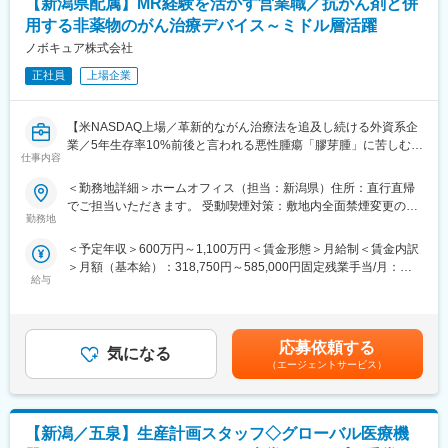
【新潟県配属】MR経験を活かす営業職／抗がん剤と併
の支店長登用実績多数あり)
３、従業員からのアイデアや提案を賞賛。主体性のある方はやり
用する非薬物のがん治療デバイス～ミドル層活躍
■固定給に加え、販売実績に応じたインセンティブ制度がありま
がいを感じられます。
す。
ノボキュア株式会社
４、社内は社長、副社長問わず「さん」付けで呼び合う風通しの
全体平均で年間約50万円の支給実績があり、成果に応じてさらに
良い風土があり、これまでの新卒社員の定着率は9割超と勤務しや
正社員
上場企業
高収入を目指すことも可能です。
すい風土が整っています。
入社後すぐに数字を任せるのではなく、研修・同行を経て段階的
５、開発・製造～販売まで全て自社にて一気通貫で行っていま
に目標を持っていただきます。
す。
【米NASDAQ上場／革新的ながん治療法を追及し続ける外資系企
■転勤は基本的にありません。(管理職になった場合、打診可能性
業／5年生存率10%前後と言われる悪性腫瘍「膠芽腫」に苦しむ患
はありますが意向に沿います。)
変更の範囲：会社の定める業務
仕事内容
者様を支える画期的な医療機器】
＜勤務地詳細＞ホームオフィス（担当：新潟県）住所：直行直帰
【中途入社者アンケート】
＼MR経験が活かせます／
でご担当いただきます。 受動喫煙対策：敷地内全面禁煙変更の範
■入社を決めた理由
本ポジションは、がん患者に対する「腫瘍治療電場療法」の情報
勤務地
囲：会社の定める事業所（リモートワーク含む）
（1）社会貢献できる・お客様に喜んで頂ける
提供を通して、患者さんへ治療法の提供を行います。
（2）安定性・信頼性
＜予定年収＞600万円～1,100万円＜賃金形態＞月給制＜賃金内訳
これまでMRの方に多く入社頂いており、がん領域の最先端治療機
（3）面接官・人
＞月額（基本給）：318,750円～585,000円固定残業手当/月：
器（非侵襲デバイス）を保有しており、抗がん剤で効果が得られ
■働いてみて感じた魅力
給与
106,250円～195,000円（固定残業時間40時間0分/月）超過した時
にくい領域に対して併用できる治療法として医師に提案できる、
（1）人間関係が良い、先輩が親切
間外労働の残業手当は追加支給＜月給＞425,000円～780,000円
やりがいある業務です。
（2）社会貢献できる、客様に喜んで頂ける・応援頂ける
（一律手当を含む）＜昇給有無＞有＜残業手当＞有＜給与補足＞■
（3）様々な業界の普段会えない役職者に会える
賞与実績:前年度実績（年間給与の15％）賃金はあくまでも目安の
■業務内容：
応募依頼する
気になる
金額であり、選考を通じて上下する可能性があります。月給(月額)
・大学病院などに所属する医師に対して、実際の症例をベースに
（エージェントサービス）
【企業紹介WEBページ】
は固定手当を含めた表記です。
した適切な情報提供・適正使用の推進
■会社概要
・医療機関との賃貸借契約の契約締結と与信管理
https://www.youtube.com/watch?v=Ge4KiEjNYaM
・医療機器に対して使用成績調査等のPMS業務
■採用サイト内動画ページ
【新潟／五泉】生産計画スタッフ◇グローバル医療機
・治療開始時における機器の手配、医療機関や社内各部署との調
https://trim-saiyo.jp/movie/