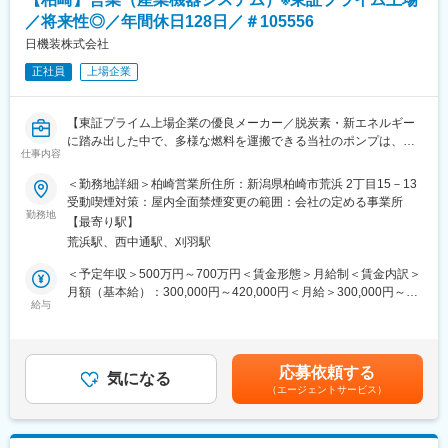
■業務の特徴：
／将来性◎／年間休日128日／＃105556
・製品力も高く、品質の高さをPRして顧客に貢献する事ができま
す。
日機装株式会社
・シスメックスの営業担当や技術者など多くの関係各者と連携し
正社員
上場企業
ながら情報収集が必要です。クライアントは院長といった経営層
になるため、細やかなフォロー、論理的な対話と難易度の高い営
業となりますが、「関係構築力や推進力、折衝力」などの多くの
【東証プライム上場企業の優良メーカー／脱炭素・新エネルギー
力を身につけることができます。
に踏み出した中で、多様な燃料を運搬できる当社のポンプは、時
仕事内容
代に沿ったアプローチができるため、ニーズ拡大しており、将来
■1日の業務イメージ：
性抜群です】
＜勤務地詳細＞柏崎営業所住所：新潟県柏崎市荒浜 2丁目15－13
朝、夕は代理店に訪問、午後に主に施設へ訪問し、ご自宅を拠点
受動喫煙対策：屋内全面禁煙変更の範囲：会社の定める事業所
に直行直帰。週の一日程度は内勤をし、事務手処理を進めます。
当社インダストリアル事業本部でシステム製品（発電所向けシス
勤務地
立ち合いはなし、緊急の呼び出しなどはほぼありません。
【最寄り駅】
テム等）の営業活動をお任せします。
なお、シスメックスの営業担当は大手病院向けの販売体制をとっ
荒浜駅、西中通駅、刈羽駅
ていることで営業の棲み分けをしています。
【背景】
＜予定年収＞500万円～700万円＜賃金形態＞月給制＜賃金内訳＞
営業組織強化を図り、活況な業界の受注量増加に対応するための
月額（基本給）：300,000円～420,000円＜月給＞300,000円～
■組織構成
採用となります。
給与
420,000円＜昇給有無＞有＜残業手当＞有＜給与補足＞※給与詳細
新潟を管轄する組織に入っていただきます。
は経験・能力・前職給与等を踏まえて決定■定期昇給：年1回（非
現在、営業職はユニット長1名とメンバー3名が在籍しておりま
【主な業務内容】
管理職のみ）賃金はあくまでも目安の金額であり、選考を通じて
す。
・電力会社、重電メーカー、EPCメーカー等既存顧客への法人営
上下する可能性があります。月給(月額)は固定手当を含めた表記で
応募依頼する
業
気になる
す。
■研修：
（エージェントサービス）
・新市場開拓
製品知識については、入社後、当社での研修や親会社のシスメッ
・マーケティング PR業務
クスの研修にも参加しながらスキルを身に着けていただきます。
（研修については神戸本社にて2週間程度実施後、配属先でのOJT
【顧客】電力会社または重電メーカー