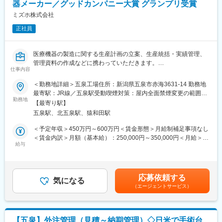
整
器メーカー／グッドカンパニー大賞 グランプリ受賞
ミズホ株式会社
変更の範囲：会社の定める業務
＜営業スタイル＞
主に大学病院や基幹病院の医師や医療従事者に対して、実際の症
正社員
例と治療方針を確認しながら製品の情報提供と患者状態に合わせ
た提案活動を行います。また製品の処方時には施設との契約締結
医療機器の製造に関する生産計画の立案、生産統括・実績管理、
を行います。
管理資料の作成などに携わっていただきます。
※宿泊を伴う国内出張あり。日本全国の大学病院・基幹病院および
仕事内容
原料の金属資材を仕入れて機械や人の手を経て製品化するまで、
学会等への出張があります。
多くの生産プロセスに統括的に関わるやりがいのある仕事です。
＜勤務地詳細＞五泉工場住所：新潟県五泉市赤海3631-14 勤務地
当社は100年を超える医療機器メーカーで、世界的なトップクラ
■担当製品：
最寄駅：JR線／五泉駅受動喫煙対策：屋内全面禁煙変更の範囲：
スシェア製品を持つ安定企業です。
担当製品である「オプチューン（Optune）」は、特定の悪性腫瘍
勤務地
会社の定める事業所
【最寄り駅】
（脳腫瘍の膠芽腫や非小細胞肺がんなどの固形癌）の細胞分裂
五泉駅、北五泉駅、猿和田駅
【仕事の内容】
を、体に発生させた特殊な電場で阻害する在宅用の医療機器で
※全てのご経験がなくても構いません。経験・強みをお持ちの領域
す。セラミック製の電極パッド（アレイ）を身体に貼り、持ち運
＜予定年収＞450万円～600万円＜賃金形態＞月給制補足事項なし
から携わっていただきます※
び可能な本体から交流電場を送り続けることで腫瘍の増殖を抑え
＜賃金内訳＞月額（基本給）：250,000円～350,000円＜月給＞
・生産計画 / 社内各部門と協力して月次計画の立案、納期管
ます。
給与
250,000円～350,000円＜昇給有無＞有＜残業手当＞有＜給与補足
理、実績管理
同製品による治療は投薬治療や放射線治療と異なり、全身性の副
＞■昇給：年1回（1月）■賞与：年2回（6月、12月）・前職を考慮
・資材管理 / 生産計画に付随する部材発注、受け入れ検査
作用が少ないことが特徴で、5年生存率10%と言われる膠芽腫に対
のうえ、経験・スキルに応じて決定します。 表記は目安であり
・原価管理 / 価格交渉、コスト分析、原価低減
して一定の有用性が実証されています。
選考を通じて上下する可能性があります。・業績加算賞与の制度
応募依頼する
・そのほか / 製品出荷管理、製造現場コントロール、伝票処理
※2017年に保険収載が開始され、現在は膠芽腫（脳腫瘍）／切除
気になる
があり、年収は平均的な加算賞与を含みます。・残業代別途支給
（エージェントサービス）
等
不能な進行・再発の非小細胞肺癌（NSCLC）に対して適応があり
賃金はあくまでも目安の金額であり、選考を通じて上下する可能
（その他補足情報）
ます。
性があります。月給(月額)は固定手当を含めた表記です。
・五泉工場は主力製品である脳外科・整形外科関係製品を開発設
計・製造しています。
■入社後の流れ：
【五泉】外注管理（見積～納期管理）◇日米で手術台