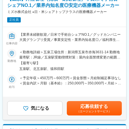
「脳動脈瘤クリップ」「整形外科インプラント」「鋼製器具」
東京での2～3週間（予定）の研修を終えた後、現場でのOJT研修
シェアNO.1／業界内知名度◎安定の医療機器メーカー
「人工関節」等
となります。これまでMRの方に多くご入社頂いており、ミドル・
・材料となる金属部材を仕入れて、機械や職人の手による加工に
ミズホ株式会社 ※日・米シェアトップクラスの医療機器メーカー
シニア問わずご活躍いただいています。
より、最終製品へ仕上げていく加工工場になります。
正社員
変更の範囲：会社の定める業務
【所属組織の構成】
・生産管理課 26名（男性18名・女性8名）
【業界未経験歓迎／日米で手術台シェアNO.1／グッドカンパニー
大賞グランプリ受賞／事業安定性・業界内知名度◎／福利厚生充
＊＊＊＊＊＊＊＊＊＊＊＊＊＊ 企 業 紹 介 ＊＊＊＊
仕事内容
実／年間休日126日】
＊＊＊＊＊＊＊＊＊＊＊＊＊＊＊
＜勤務地詳細＞五泉工場住所：新潟県五泉市赤海3631-14 勤務地
【業務概要】
最寄駅：JR線／五泉駅受動喫煙対策：屋内全面禁煙変更の範囲：
日本から世界へ。当社の医療機器は、世界数十か国で採用されて
■当社は100年を超える医療機器メーカーで、世界的なトップクラ
勤務地
会社の定める事業所
います。
【最寄り駅】
スシェア製品を持つ安定企業です。
人々の生命・健康を預かる医療現場でトップクラスシェアを持
五泉駅、北五泉駅、猿和田駅
■整形・脳外科関係製品 （脳動脈瘤クリップ、整形外科インプラ
ち、"グローバル・スタンダード"として認められています。
ント、鋼製器具等） を製造する上で必要な一部の加工を外注先へ
＜予定年収＞450万円～600万円＜賃金形態＞月給制補足事項なし
１．世界初の全油圧式手術台 ～ 医療先進国である日本・アメリカ
依頼しており、外注先への発注から部材出荷・納期管理まで幅広
＜賃金内訳＞月額（基本給）：250,000円～350,000円＜月給＞
で手術台トップクラス・シェア
く対応頂きます。
給与
250,000円～350,000円＜昇給有無＞有＜残業手当＞有＜給与補足
２．脳動脈瘤「杉田クリップ」 ～ 国内約70％・世界約40％のシ
＞■昇給：年1回（1月）■賞与：年2回（6月、12月）・前職を考慮
ェア、年間10万個を世界50ヶ国へ供給
【仕事の内容】
のうえ、経験・スキルに応じて決定します。 表記は目安であり
３．日本人の骨格に合わせた骨折や骨格矯正の治療用インプラン
■取引先や外注先への見積依頼、価格交渉、発注書作成、納期管
選考を通じて上下する可能性があります。・業績加算賞与の制度
ト・プレー
応募依頼する
理、入庫処理
気になる
があり、年収は平均的な加算賞与を含みます。・残業代別途支給
（エージェントサービス）
■外注先への部材持ち込みのための梱包、搬入作業と引き取り な
賃金はあくまでも目安の金額であり、選考を通じて上下する可能
変更の範囲：会社の定める業務
ど
性があります。月給(月額)は固定手当を含めた表記です。
（その他補足情報）
■五泉工場は主力製品である脳外科・整形外科関係製品を開発設