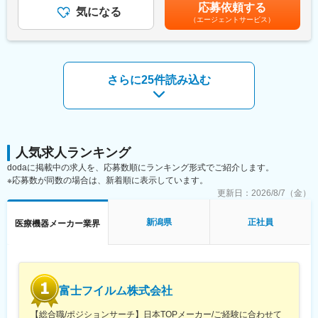
コールセンターでの一次対応を行っており、各エンジニアの負担
ティング等の技術サポートがメインとなります。医療機関特有の
応募依頼する
気になる
を軽減するような働き方が可能です。
効率的運用のご提案、開発部門へのフィードバック等、安心して
（エージェントサービス）
ユーザーに同社の医療機器をご使用いただけるよう様々な側面か
変更の範囲：会社の定める業務
らサービス＆サポートするポジションです。 サポート＆サービス
の品質を高め、お客様にご提案することで、お客様からの信頼や
安心を獲得いただきます。
さらに25件読み込む
■研修制度について：
研修センターがあり、機械を実際に解体したり、組み立てたりす
る研修や、実際にコールセンターに届くお問い合わせ内容を把握
していただくための研修もございます。その他、先輩社員との
OJTもじっくり行っており、1人前になるまで手厚くサポート致し
ます。未経験の方でも安心してキャッチアップいただけるよう充
人気求人ランキング
実した研修制度をご用意しています。
dodaに掲載中の求人を、応募数順にランキング形式でご紹介します。
■取得できるスキルについて：
※応募数が同数の場合は、新着順に表示しています。
X線診断装置や医療ITシステム等の幅広い製品がありますので、幅
更新日：
2026/8/7（金）
広く多くのスキルを習得可能です。デジタル化・ネットワーク化
が加速的に進む医療業界であるため、ソフトウェアやネットワー
クに関してのスキルも活用される場面も多く、医療機器という枠
新潟県
正社員
医療機器メーカー業界
にとどまらない幅広いスキルを磨けます。
■緊急呼び出しについて：
大病院とは違い、クリニックがお客様となる為、基本的に夜間に
呼ばれることはありません。一方でイレギュラーな自体に備えて
当番制（自宅待機）を取り入れており、万が一、対応（出動）が
富士フイルム株式会社
発生した場合、代休を取得いただきます。
■働き方について：
【総合職/ポジションサーチ】日本TOPメーカー/ご経験に合わせて