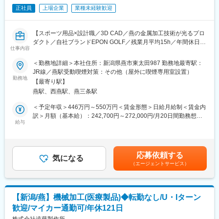
親会社である株式会社セントラルユニは、医療業界に貢献する老
に慣れていただきます。上記のとおり実機を用いたトレーニング
正社員
上場企業
業種未経験歓迎
舗企業であり、自己資本率70%以上と経営基盤も安定していま
などから必要なスキルを段階的に習得できますので、未経験の方
す。当社は全国でも数少ない医療分野特化の設備メーカーであ
でもキャッチアップいただける環境です！
り、高い優位性があります。他社では学べない、高度かつ精密な
【スポーツ用品×設計職／3D CAD／燕の金属加工技術が光るプロ
※その他年間研修カリキュラムがあり、成熟度に応じて参加可能
技術・知識を学ぶことが可能です。
ダクト／自社ブランドEPON GOLF／残業月平均15h／年間休日
■働き方魅力
仕事内容
121日(土日祝休み)】
フレックス制度を導入しており、午前・午後の半休制度もあるた
変更の範囲：会社の定める業務
め、柔軟な働き方が可能です。さらに、担当エリアが狭いため、
＜勤務地詳細＞本社住所：新潟県燕市東太田987 勤務地最寄駅：
■業務内容：
各担当の負担を軽減し、バランスの取れたワークライフを実現で
JR線／燕駅受動喫煙対策：その他（屋外に喫煙専用室設置）
ゴルフクラブヘッドのモデリングあるいは鍛造金型、治具の設計
きます。休日・夜間の問い合わせはコールセンター対応であり、
勤務地
【最寄り駅】
を担当いただきます。
メリハリをつけて働くことが可能です。（当番制あり）
燕駅、西燕駅、燕三条駅
当社の製品は、美しい形状と強さを持った好打感で国内のクラブ
■待遇・手当
メーカーより高い評価を受けています。
平均年収907万円と医療機器メーカーでNo1の平均年収を誇り、住
＜予定年収＞446万円～550万円＜賃金形態＞日給月給制＜賃金内
＜業務で使用するCADソフト＞
宅手当・家族手当・借り上げ社宅等と手当がかなり充実しており
訳＞月額（基本給）：242,700円～272,000円/月20日間勤務想定
NX／サーフェイス／AUTO CAD／Rhino／HANDY CAD／
ます。
給与
＜想定月額＞242,700円～272,000円＜昇給有無＞有＜残業手当＞
FFCAM／Creo／SOLID WORKS／Altair
■キャリア
有＜給与補足＞・昇給：年1回（実施月：4月）・賞与：年2回
富士フイルムグループの育成制度「＋STORY」で成長をサポー
（支給月：6、12月）／過年度実績：5.5ヶ月分（2025年度）・残
■配属組織について：
ト。ジョブローテーションや研修でキャリアの幅を広げられま
業手当あり／条件：10分単位※予定年収には通勤手当、住宅手
応募依頼する
ご経験に応じて、主にゴルフクラブヘッドのモデリングを担当す
す。
気になる
当、家族手当は含んでおりません。賃金はあくまでも目安の金額
（エージェントサービス）
る開発設計課、主に金型・治具の設計を担当する製造技術課のい
HP：https://fms-careers.fujifilm.com/environment/training/
であり、選考を通じて上下する可能性があります。月給(月額)は固
ずれかに配属となります。女性技術者も在籍しており、性別を問
定手当を含めた表記です。
わず活躍できる環境です。
変更の範囲：会社の定める業務
【新潟/燕】機械加工(医療製品)◆転勤なし/U・Iターン
■魅力的な制度：
歓迎/マイカー通勤可/年休121日
・通勤に高速道路を使用可：約2割は高速通勤しています。長岡、
新潟から通う方もいます。※条件有