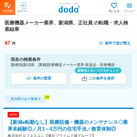
会員登録
ログイン
気になる
メニュー
医療機器メーカー業界、新潟県、正社員
の転職・求人検
索結果
67
条件で並び替え
件
現在の検索条件
[勤務地]新潟県 [業種]医療機器メーカー業界-医薬品・医療機器・ライフサイエンス・医療系サービス [雇用形態]正社員
新着求人をいつでもチェック
条件の変更
この条件を保存
新潟県
のみで募集中
NEW
【新潟※転勤なし】医療設備・機器のメンテナンス◇業
界未経験◎／月3～4万円の住宅手当／教育体制◎
株式会社エフエスユニ【東証プライム上場グループ】