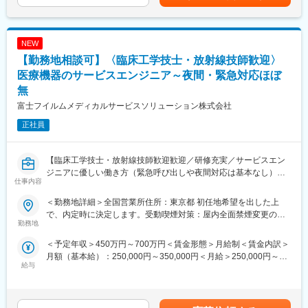
り、選考を通じて上下する可能性があります。月給(月額)は固定手
階層別の研修プログラムを用意しているため、継続的に知識習得
オーソペディックス事業本部は、整形領域で使用されるインプラ
当を含めた表記です。
をする環境が整っております。
ント製品を取り扱っています。今回採用するのはトラウマ／スポ
※初期研修期間中は会社で手配するビジネスホテルに宿泊していた
ーツビジネスの営業職を募集しております。
だきます。
NEW
トラウマビジネスは、四肢の外傷製品を取り扱い、歴史的にマー
ケットリーダーを維持し、そして今後も新製品の導入を継続的に
【勤務地相談可】〈臨床工学技士・放射線技師歓迎〉
■キャリアパス
計画しています。
医療機器のサービスエンジニア～夜間・緊急対応ほぼ
・マネージャー、本社部門など、長期的に多くのキャリアパスが
圧倒的な製品ポートフォリオとセールスカバレッジにより、更な
無
ございます。それを実現するための社内制度も大変充実しており
るシェアアップと共に他社の追随を許さないポジションを目指し
ます。
富士フイルムメディカルサービスソリューション株式会社
ています
例）GROWプログラム：短期間にて他部署の業務体験が可能／社
スポーツビジネス（スポーツ整形領域）は、反復性肩関節脱臼、
正社員
内公募制度：職種、セクター間の異動を行える制度
腱板断裂修復術などに用いるスーチャーアンカーを世界て初めて
発売。国内においても最初に生体内吸収性の製品を導入し、金属
変更の範囲：会社の定める業務
製、PEEK製を含め、手指・肘・股・膝・足関節の靱帯等修復術に
【臨床工学技士・放射線技師歓迎歓迎／研修充実／サービスエン
対応する多様なラインナップをそろえています。
ジニアに優しい働き方（緊急呼び出しや夜間対応は基本なし）／
■研修・教育：
仕事内容
医療IT領域の大手企業である富士フイルムグループ／福利厚生充
業界・企業・製品理解のため、東京本社で1～2か月の初期研修を
実／企業都合の転勤ほぼ無】
＜勤務地詳細＞全国営業所住所：東京都 初任地希望を出した上
実施。実機に触れて基礎を習得後配属。配属後もOJTやeラーニン
■職務内容：
で、内定時に決定します。受動喫煙対策：屋内全面禁煙変更の範
グで未経験者も成長可能な体制です。基礎重視で安心して学べる
同グループの医療機器の設置や、既にご導入頂いているクリニッ
勤務地
囲：会社の定める事業所（リモートワーク含む）
環境。
クへの保守サポートを担当するサービスエンジニア職になりま
■留意事項：
＜予定年収＞450万円～700万円＜賃金形態＞月給制＜賃金内訳＞
す。1日の訪問頻度は点検、オンコール呼び出しを含み2～3件程
ジョンソン・エンド・ジョンソンは、当社の整形外科事業を分
月額（基本給）：250,000円～350,000円＜月給＞250,000円～
度になります。
給与
離・独立（セパレーション）し、DePuy Synthes として独立した
350,000円＜昇給有無＞有＜残業手当＞有賃金はあくまでも目安
■職務内容詳細：
企業を設立する計画を発表しています。必要な諸条件が満たされ
の金額であり、選考を通じて上下する可能性があります。月給(月
主にCR（デジタル画像診断システム・エックスレイフィルム自動
ることを前提に、18～24ヶ月以内に完了する見込みです。本ポジ
額)は固定手当を含めた表記です。
現像機）X線撮影装置の設置、立上げ、定期点検、トラブルシュー
ションはセパレーション完了後、DePuy Synthes の従業員として