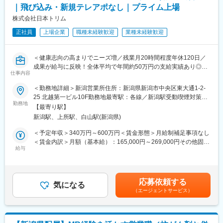
業務以外の部分においてもサポートがあります。
整形外科領域向けの人工骨（オスフェリオン等）やインプラント
｜飛び込み・新規テレアポなし｜プライム上場
業界未経験の方も安心してスタートできるよう、約1年間の研修制
を病院・医師に提案し、骨切術の普及を推進します。手術立ち合
株式会社日本トリム
度を整備しています。
いや外来訪問で術式説明、ボーンモデルによる実技支援や手術見
段階的に知識とスキルを習得し、実務に参加できる体制を構築し
学のご提案など、医師育成と導入促進に携わって頂きます。
正社員
上場企業
職種未経験歓迎
業種未経験歓迎
ています。
尚、骨切術は現在拡大中の術式であり、興味を持っていただいて
いる医師が多く、学会やセミナー起因のインバウンド型の新規導
【働き方】
＜健康志向の高まりでニーズ増／残業月20時間程度年休120日／
入です。医師から製品の開発提案を頂いた場合は、自社の開発部
・形式的に代理店を通しての営業ですが、基本的にはエンドユー
成果が給与に反映！全体平均で年間約50万円の支給実績あり◎＞
門と連携・ディスカッションをするケースもあります。
ザーとの直接的な折衝がメインとなります。
仕事内容
・出張：東北、関東、中部
【仕事の内容】
・手術立ち合い・器械出しサポート（1日1件（3時間程度）目
＜勤務地詳細＞新潟営業所住所：新潟県新潟市中央区東大通1-2-
当社は、東証プライム上場の電解水素水整水器メーカーです。
安）
25 北越第一ビル10F勤務地最寄駅：各線／新潟駅受動喫煙対策：
変更の範囲：会社の定める業務
今回募集するのは、法人企業の従業員様向けに製品説明会・体験
・医師への製品説明・手技提案
勤務地
屋内全面禁煙変更の範囲：会社の定める事業所
【最寄り駅】
会を行う営業職です。
・医局説明会の企画運営とプレゼン
新潟駅、上所駅、白山駅(新潟県)
新規飛び込みや無作為なテレアポではなく、代理店からの紹介先
・顧客フォローと販売・契約業務
やお問い合わせのあった法人様が中心です。
・開発部門との改良・臨床導入連携
＜予定年収＞340万円～600万円＜賃金形態＞月給制補足事項なし
入社後は専任トレーナーがつき、商品知識・説明トーク・商談の
＜賃金内訳＞月額（基本給）：165,000円～269,000円その他固定
進め方を同行しながら学べます。
■組織体制：
給与
手当/月：20,000円固定残業手当/月：54,000円～131,000円（固定
これまでのご経験を活かし、安定した上場企業で成果に応じた収
全国で約40名ほどが在籍。各エリアごとに平均4名～5名のグルー
残業時間40時間0分/月）超過した時間外労働の残業手当は追加支
入アップを目指せる環境です。
プを編成し、全国で営業活動を行っています。
給＜月給＞239,000円～420,000円（一律手当を含む）＜昇給有無
＞有＜残業手当＞有＜給与補足＞■固定給に加え、販売実績に応じ
応募依頼する
【求人ポイント◎】
■同社の特色：
気になる
たインセンティブ制度があります。■昇給年１回■賞与：年2回（7
（エージェントサービス）
■未経験の方も歓迎です。異業種・営業未経験から入社された方も
１、民間のシンクタンクの調査では、整形外科向けセラミックス
月・12月）基本給の3ヶ月分程度を想定賃金はあくまでも目安の
多数活躍中です。※入社直後からトレーナーが1名つきます。商品
人工骨販売金額では国内シェアトップクラス。
金額であり、選考を通じて上下する可能性があります。月給(月額)
説明のトーク練習や営業同行を行います。
２、入社と同時に有給休暇を比例付与し積極的な取得を推奨。社
は固定手当を含めた表記です。
■成績等に応じて若くしてのキャリアアップが可能です。(30代で
員の産休育休取得率および復職率は契約社員を含め100％。