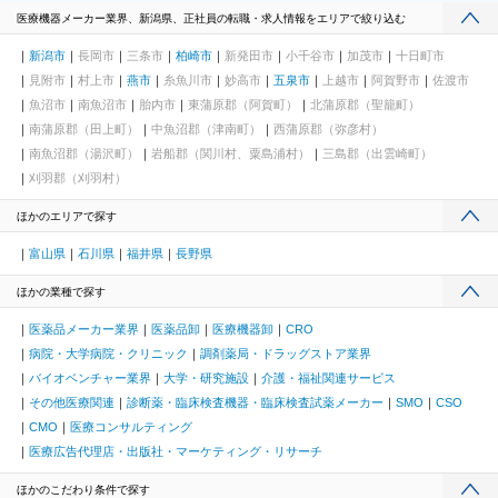
医療機器メーカー業界、新潟県、正社員の転職・求人情報をエリアで絞り込む
新潟市
長岡市
三条市
柏崎市
新発田市
小千谷市
加茂市
十日町市
見附市
村上市
燕市
糸魚川市
妙高市
五泉市
上越市
阿賀野市
佐渡市
魚沼市
南魚沼市
胎内市
東蒲原郡（阿賀町）
北蒲原郡（聖籠町）
南蒲原郡（田上町）
中魚沼郡（津南町）
西蒲原郡（弥彦村）
南魚沼郡（湯沢町）
岩船郡（関川村、粟島浦村）
三島郡（出雲崎町）
刈羽郡（刈羽村）
ほかのエリアで探す
富山県
石川県
福井県
長野県
ほかの業種で探す
医薬品メーカー業界
医薬品卸
医療機器卸
CRO
病院・大学病院・クリニック
調剤薬局・ドラッグストア業界
バイオベンチャー業界
大学・研究施設
介護・福祉関連サービス
その他医療関連
診断薬・臨床検査機器・臨床検査試薬メーカー
SMO
CSO
CMO
医療コンサルティング
医療広告代理店・出版社・マーケティング・リサーチ
ほかのこだわり条件で探す