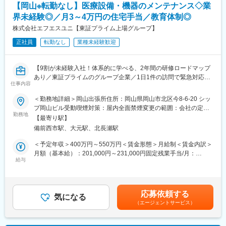
ない実績を築いています。当時日本では開発が不可能とされてき
【岡山※転勤なし】医療設備・機器のメンテナンス◇業
多くの製品が欧米人の体格に合わせて作成されているのに対し
た、分離式手術台の開発成功はその一例です。現在手術台のシェ
て、同社製品は台湾で製造されているためアジア人の骨格にフィ
界未経験◎／月3～4万円の住宅手当／教育体制◎
アは日本、アメリカでトップクラスを誇っています。
ットする点が医師、患者様に喜ばれています。また、非常に丁寧
株式会社エフエスユニ【東証プライム上場グループ】
に作られているため、その点も高い評価を受けています。
【安定した経営基盤】
正社員
転勤なし
業種未経験歓迎
創業から100年、無借金経営を続け、盤石の経営基盤が確立して
■組織
います。
３名の営業社員が活躍しています少数精鋭の組織ですが、マンス
社員一人ひとりの主体性を尊重するワークスタイルや能力と実績
【9割が未経験入社！体系的に学べる、2年間の研修ロードマップ
リーのMTG実施など、社員間でのコミュニケーションもしっかり
を正当に評価する人事考課も当社の特徴の一つとなっておりま
あり／東証プライムのグループ企業／1日1件の訪問で緊急対応ほ
とれる環境です。
す。
仕事内容
ぼ無し・夜勤なし／住宅手当あり※持ち家でも対象！】
近年では、よりグローバル対応に力を入れており、当社を中心に
■働き方
＜勤務地詳細＞岡山出張所住所：岡山県岡山市北区今8-6-20 シッ
グループ会社と連携しながら、アジア、ヨーロッパへの進出、更
医療現場で使われる“命を守る設備”の点検・メンテナンスを行う仕
・残業有無含めすべて裁量にお任せしております
プ岡山ビル受動喫煙対策：屋内全面禁煙変更の範囲：会社の定め
なるシェア拡大に取り組んでいます。
事です。1日1件の訪問×2人体制で未経験から安心してスタートで
勤務地
る事業所
【最寄り駅】
き、2年間の研修や資格取得支援も充実しています。東証プライム
■研修等について
変更の範囲：会社の定める業務
備前西市駅、大元駅、北長瀬駅
上場グループの安定基盤で長く働けます。
ご入社後1週間程度まず製品について学んでいただきます。その後
は、ベテラン営業がOJTで指導いたします。
＜予定年収＞400万円～550万円＜賃金形態＞月給制＜賃金内訳＞
■業務内容
月額（基本給）：201,000円～231,000円固定残業手当/月：
主に契約を締結している病院から医療ガス設備や医療機器のメン
■同社について
給与
47,109円～54,141円（固定残業時間30時間0分/月）超過した時間
テナンス修理の依頼をいただき、社用車で各病院を訪問します。
2019年6月12日にカリフォルニアにて開催された第21回Annual
外労働の残業手当は追加支給＜月給＞248,109円～285,141円（一
訪問は基本的には1日1件で同じ現場に対して半日～1週間で対応
Medical Design Excellence Award (MDEA) にて、ブロンズ賞を受
律手当を含む）＜昇給有無＞有＜残業手当＞有＜給与補足＞■賞与
を進めます。
賞しました。共に「Implant and Tissue-Replacement Product」
年2回あり（７月、12月）※業績による■昇給年1回（6月）【未経
応募依頼する
病院でのメンテナンス業務後に社内で報告書作成などの業務を行
部門でも優れた評価を獲得しています。世界各都市に支社を構
気になる
験入社事例】・高卒・製造業（4年以上軽微メンテ経験あり）／
（エージェントサービス）
っていただきます。
え、世界の整形外科医及び研究所と連携することで革新的な医療
430万～・建設業／社会人歴2年未満／430万円・運送業・接客業
技術を開発し、製品の設計、製造を続けています。また、2004年
／社会人歴1年／400万円・臨床工学技士/6年以上/490万円～賃金
■教育体制
に台湾証券取引所への上場を果たすなど、成長し続けています。