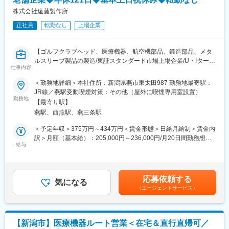
当社のゴルフ事業は50年以上の歴史を持ち、国内の有名ゴルフメ
ーカーにアイアンヘッドをOEM供給しており、ゴルフ業界では高
株式会社遠藤製作所
い評価を得ている自負を持っております。
正社員
転勤なし
上場企業
また、当社のクラブは多くのプロ選手にも愛用されており、当社
が手掛けたモデルでプロ選手が好成績を挙げた時は、ゴルフのプ
レー経験が無くとも、大きなやりがいを感じられることができま
【ゴルフクラブヘッド、医療機器、航空機部品、鍛造部品、メタ
す。
ルスリーブ製品の製造/東証スタンダード市場上場企業/U・Iターン
仕事内容
も歓迎！/年休121日/転勤なし】
＜勤務地詳細＞本社住所：新潟県燕市東太田987 勤務地最寄駅：
■業務内容：
JR線／燕駅受動喫煙対策：その他（屋外に喫煙専用室設置）
次世代の当社を支える事業として期待される医療機器事業におい
勤務地
【最寄り駅】
て、鋳造による人工関節の製造を担当いただきます。
燕駅、西燕駅、燕三条駅
現在は1名の社員と派遣社員3名が業務にあたっており、更なる生
産量拡大を見据えながら、OJTにて業務を習得いただきます。
＜予定年収＞375万円～434万円＜賃金形態＞日給月給制＜賃金内
訳＞月額（基本給）：205,000円～236,000円/月20日間勤務想定
■業務詳細：
給与
＜想定月額＞205,000円～236,000円＜昇給有無＞有＜残業手当＞
・鋳型の製造
有＜給与補足＞・昇給：年1回（実施月：4月）・賞与：年2回
・鋳造製品の製造
（支給月：6、12月）／過年度実績：4ヶ月分（2025年度）・残業
・製品の検査 など
手当あり／条件：10分単位※予定年収には通勤手当、住宅手当、
応募依頼する
気になる
家族手当は含んでおりません。賃金はあくまでも目安の金額であ
（エージェントサービス）
＜製造品＞
り、選考を通じて上下する可能性があります。月給(月額)は固定手
膝用の人工関節
当を含めた表記です。
※医療機器の製造に携わりますので、社会貢献度が高い仕事です。
【新潟市】医療機器ルート営業＜在宅＆直行直帰可／
■魅力的な制度：