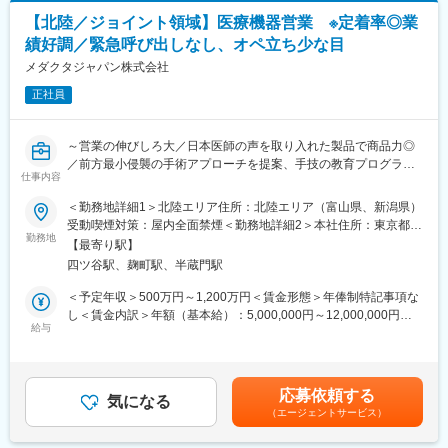
はあくまでも目安の金額であり、選考を通じて上下する可能性が
同社の入社者は9割以上が未経験からのスタートとなっており、入
あります。月給(月額)は固定手当を含めた表記です。
【北陸／ジョイント領域】医療機器営業 ※定着率◎業
社後には2年に渡る研修プログラムを用意している他、点検は2人
変更の範囲：会社の定める業務
績好調／緊急呼び出しなし、オペ立ち少な目
以上で行いますので先輩にフォローしていただける環境です。
・入社時研修（4-5日程）
メダクタジャパン株式会社
・フォローアップ研修
正社員
・技術2ヵ年ロードマップ研修
・メーカーメンテナンス研修
・資格手当取得金制度（ランクに応じて3-15万支給/研修の受講・
～営業の伸びしろ大／日本医師の声を取り入れた製品で商品力◎
試験費の会社負担
／前方最小侵襲の手術アプローチを提案、手技の教育プログラム
仕事内容
も提供～
■キャリアパス
＜勤務地詳細1＞北陸エリア住所：北陸エリア（富山県、新潟県）
最初の1~2年はメンテナンス業務に従事いただきますが、業務に
▽概要
受動喫煙対策：屋内全面禁煙＜勤務地詳細2＞本社住所：東京都千
慣れてきたらメンテナンス業務だけでなく機械更新の提案など営
・同社はスイスに本社を置き、世界45か国で事業展開するジョイ
勤務地
代田区麹町5-3-5 麹町中田ビル2階勤務地最寄駅：JR・東京メトロ
業にも挑戦いただけます。そのため、技術と営業の両面でスキル
【最寄り駅】
ント・スパイン領域の医療機器メーカーです。
線／四ツ谷駅受動喫煙対策：屋内全面禁煙変更の範囲：会社の定
アップができる環境です。
四ツ谷駅、麹町駅、半蔵門駅
・患者の肉体的負担が少ない、前方最小侵襲手術（AIMS）に強み
める事業所
を持っています。製品のほか、医師に向けた手技の教育プログラ
＜予定年収＞500万円～1,200万円＜賃金形態＞年俸制特記事項な
■働きやすい環境
ムやAR技術を用いたサポートシステムも提供しており、既にグロ
し＜賃金内訳＞年額（基本給）：5,000,000円～12,000,000円＜
基本は土日祝お休みで、休日出勤は月に2回程度に発生しますが、
ーバルでTOP5シェアながら、過去10年で平均25%と非常に高い
給与
月額＞416,666円～1,000,000円（12分割）＜昇給有無＞有＜残業
振替休日取得を推奨しております。また直行直帰が可能で、フレ
成長率で規模を拡大。
手当＞無＜給与補足＞上記はあくまでも目安の年収金額であり、
ックス制度もあるため働きやすい環境です。
・日本でも更に事業展開を進めていくため、積極的な増員採用を
選考を通じて上下する可能性があります。また、予定年収以外
定期点検がメインで、緊急対応はほとんど発生しません。
進めています。
に、ターゲットボーナスのインセンティブがあります。賃金はあ
応募依頼する
気になる
くまでも目安の金額であり、選考を通じて上下する可能性があり
■福利厚生充実（規定あり）
（エージェントサービス）
▽求人のポイント
ます。月給(月額)は固定手当を含めた表記です。
・住宅手当（賃貸・持ち家対象 月3～4万円※規定有り）
★拡大フェーズで様々なチャンス
・家族手当