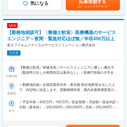
ティング等の技術サポートがメインとなります。医療機関特有の
応募依頼する
気になる
雇用される予定であり、同社の雇用体系・プログラム・ポリシ
効率的運用のご提案、開発部門へのフィードバック等、安心して
（エージェントサービス）
ー・福利厚生が適用されます。詳細は、適切なタイミングで
ユーザーに同社の医療機器をご使用いただけるよう様々な側面か
DePuy Synthes より別途通知される予定です。
らサービス＆サポートするポジションです。 サポート＆サービス
の品質を高め、お客様にご提案することで、お客様からの信頼や
変更の範囲：会社の定める業務
NEW
安心を獲得いただきます。
■研修制度について：
【勤務地相談可】〈整備士歓迎〉医療機器のサービス
研修センターがあり、機械を実際に解体したり、組み立てたりす
エンジニア～夜間・緊急対応ほぼ無／年収450万以上
る研修や、実際にコールセンターに届くお問い合わせ内容を把握
富士フイルムメディカルサービスソリューション株式会社
していただくための研修もございます。その他、先輩社員との
OJTもじっくり行っており、1人前になるまで手厚くサポート致し
正社員
ます。未経験の方でも安心してキャッチアップいただけるよう充
実した研修制度をご用意しています。
■取得できるスキルについて：
【整備士歓迎／研修充実／サービスエンジニアに優しい働き方
X線診断装置や医療ITシステム等の幅広い製品がありますので、幅
（緊急呼び出しや夜間対応は基本なし）／医療IT領域の大手企業
仕事内容
広く多くのスキルを習得可能です。デジタル化・ネットワーク化
である富士フイルムグループ／福利厚生充実／企業都合の転勤ほ
が加速的に進む医療業界であるため、ソフトウェアやネットワー
ぼ無】
＜勤務地詳細＞全国営業所住所：東京都 初任地希望を出した上
クに関してのスキルも活用される場面も多く、医療機器という枠
■職務内容：
で、内定時に決定します。受動喫煙対策：屋内全面禁煙変更の範
にとどまらない幅広いスキルを磨けます。
同グループの医療機器の設置や、既にご導入頂いているクリニッ
勤務地
囲：会社の定める事業所（リモートワーク含む）
■緊急呼び出しについて：
クへの保守サポートを担当するサービスエンジニア職になりま
＜予定年収＞450万円～700万円＜賃金形態＞月給制＜賃金内訳＞
大病院とは違い、クリニックがお客様となる為、基本的に夜間に
す。1日の訪問頻度は点検、オンコール呼び出しを含み2～3件程
月額（基本給）：250,000円～350,000円＜月給＞250,000円～
呼ばれることはありません。一方でイレギュラーな自体に備えて
度になります。
給与
350,000円＜昇給有無＞有＜残業手当＞有賃金はあくまでも目安
当番制（自宅待機）を取り入れており、万が一、対応（出動）が
■職務内容詳細：
の金額であり、選考を通じて上下する可能性があります。月給(月
発生した場合、代休を取得いただきます。
主にCR（デジタル画像診断システム・エックスレイフィルム自動
額)は固定手当を含めた表記です。
■働き方について：
現像機）X線撮影装置の設置、立上げ、定期点検、トラブルシュー