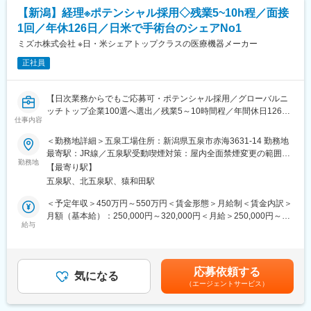
■五泉工場は主力製品である脳外科・整形外科関係製品を開発設
■世界初の全油圧式手術台 ～ 医療先進国である日本・アメリカで
【新潟】経理※ポテンシャル採用◇残業5~10h程／面接
計・製造しています。
手術台トップクラス・シェア
1回／年休126日／日米で手術台のシェアNo1
「脳動脈瘤クリップ」「整形外科インプラント」「鋼製器具」
■脳動脈瘤「杉田クリップ」 ～ 国内約70％・世界約40％のシェ
「人工関節」等
ミズホ株式会社 ※日・米シェアトップクラスの医療機器メーカー
ア、年間10万個を世界50ヶ国へ供給
■材料となる金属部材を仕入れて、機械や職人の手による加工によ
■日本人の骨格に合わせた骨折や骨格矯正の治療用インプラント・
正社員
り、最終製品へ仕上げていく加工工場になります。
プレートの開発
【所属組織の構成】
変更の範囲：会社の定める業務
【日次業務からでもご応募可・ポテンシャル採用／グローバルニ
■工場全体：241名、部門全体：26名
ッチトップ企業100選へ選出／残業5～10時間程／年間休日126日
■内今回募集ポジション：13名（正社員7名 嘱託2名 パート4
仕事内容
／無借金経営で安定性◎／創業100周年／日本・アメリカでの手
名）
術台のシェアNo.1】
＜勤務地詳細＞五泉工場住所：新潟県五泉市赤海3631-14 勤務地
最寄駅：JR線／五泉駅受動喫煙対策：屋内全面禁煙変更の範囲：
【豊富な福利厚生】
【業務概要】
勤務地
会社の定める事業所
■作業服・安全靴の貸与あり
【最寄り駅】
■当社は100年を超える医療機器メーカーで、世界的なトップクラ
■住宅補助手当 / 会社規程に該当の場合
五泉駅、北五泉駅、猿和田駅
スシェア製品を持つ安定企業です。
(30歳まで15,000円/月、35歳まで10,000円/月)
■本求人は、新潟の五泉工場にて工場内における経理業務をお任せ
＜予定年収＞450万円～550万円＜賃金形態＞月給制＜賃金内訳＞
■扶養家族手当 / 会社規程に該当の場合
します。
月額（基本給）：250,000円～320,000円＜月給＞250,000円～
(配偶者12,000円、子1人につき8,000円)
※工場内の経費精算や仕分け業務等の日次レベルからお任せしま
給与
320,000円＜昇給有無＞有＜残業手当＞有＜給与補足＞※前職を考
■確定拠出型年金制度（DC)
す。
慮の上、話し合いにて決定します。※年収は業績加算賞与含めた想
■退職金制度
定額です。■昇給：年1回（1月）■賞与：年2回（6月、12月）賃金
■保養所（多数) など
【業務内容】
はあくまでも目安の金額であり、選考を通じて上下する可能性が
応募依頼する
■購入品および外注加工品の伝票処理、仕訳振替・請求処理（シス
気になる
あります。月給(月額)は固定手当を含めた表記です。
【企業魅力／当社について】
（エージェントサービス）
テム：JDE、楽楽精算）
日本から世界へ。当社の医療機器は、世界数十か国で採用されて
■経費および出張旅費精算処理 （社員への処理方法助言・指導含
います。