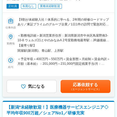
正社員
転勤なし
業種未経験歓迎
【9割が未経験入社！体系的に学べる、2年間の研修ロードマップ
あり／東証プライムのグループ企業／1日1件の訪問で緊急対応ほ
仕事内容
ぼ無し・夜勤なし／住宅手当あり※持ち家でも対象！】
＜勤務地詳細＞新潟営業所住所：新潟県新潟市中央区鳥屋野南3-
医療現場で使われる“命を守る設備”の点検・メンテナンスを行う仕
10-8 ウェルズ21とやのみなみA 2号室勤務地最寄駅：JR越後線線
事です。1日1件の訪問×2人体制で未経験から安心してスタートで
勤務地
／新潟駅駅受動喫煙対策：屋内全面禁煙変更の範囲：会社の定め
【最寄り駅】
き、2年間の研修や資格取得支援も充実しています。東証プライム
る事業所
関屋駅(新潟県)、青山駅、上所駅
上場グループの安定基盤で長く働けます。
＜予定年収＞400万円～550万円＜賃金形態＞月給制＜賃金内訳＞
■業務内容
月額（基本給）：201,000円～231,000円固定残業手当/月：
主に契約を締結している病院から医療ガス設備や医療機器のメン
給与
47,109円～54,141円（固定残業時間30時間0分/月）超過した時間
テナンス修理の依頼をいただき、社用車で各病院を訪問します。
外労働の残業手当は追加支給＜月給＞248,109円～285,141円（一
訪問は基本的には1日1件で同じ現場に対して半日～1週間で対応
律手当を含む）＜昇給有無＞有＜残業手当＞有＜給与補足＞■賞与
を進めます。
年2回あり（７月、12月）※業績による■昇給年1回（6月）【未経
応募依頼する
病院でのメンテナンス業務後に社内で報告書作成などの業務を行
気になる
験入社事例】・高卒・製造業（4年以上軽微メンテ経験あり）／
（エージェントサービス）
っていただきます。
430万～・建設業／社会人歴2年未満／430万円・運送業・接客業
／社会人歴1年／400万円・臨床工学技士/6年以上/490万円～賃金
■教育体制
はあくまでも目安の金額であり、選考を通じて上下する可能性が
同社の入社者は9割以上が未経験からのスタートとなっており、入
あります。月給(月額)は固定手当を含めた表記です。
【新潟*未経験歓迎！】医療機器サービスエンジニア◇
社後には2年に渡る研修プログラムを用意している他、点検は2人
平均年収900万超／シェアNo1／研修充実
以上で行いますので先輩にフォローしていただける環境です。