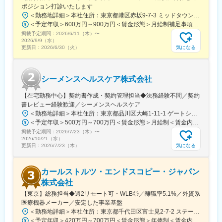
コールセンターでの一次対応を行っており、各エンジニアの負担
ポジション打診いたします
を軽減するような働き方が可能です。
＜勤務地詳細＞本社住所：東京都港区赤坂9-7-3 ミッドタウン・ウェスト勤務地最寄駅：東京メトロ日比谷線／都営大江戸線／六本木駅受動喫煙対策：敷地内全面禁煙変更の範囲：会社の定める事業所（リモートワーク含む）
＜予定年収＞600万円～900万円＜賃金形態＞月給制補足事項なし＜賃金内訳＞月額（基本給）：300,000円～500,000円＜月給＞300,000円～500,000円＜昇給有無＞有＜残業手当＞有賃金はあくまでも目安の金額であり、選考を通じて上下する可能性があります。月給(月額)は固定手当を含めた表記です。
変更の範囲：会社の定める業務
掲載予定期間：
2026/6/11（木）
〜
2026/9/9（水）
気になる
更新日：
2026/6/30（火）
シーメンスヘルスケア株式会社
【在宅勤務中心】契約書作成・契約管理担当◆法務経験不問／契約
書レビュー経験歓迎／シーメンスヘルスケア
＜勤務地詳細＞本社住所：東京都品川区大崎1-11-1 ゲートシティ大崎ウエストタワー勤務地最寄駅：JR線／大崎駅受動喫煙対策：屋内全面禁煙変更の範囲：会社の定める事業所（リモートワーク含む）
＜予定年収＞500万円～700万円＜賃金形態＞月給制＜賃金内訳＞月額（基本給）：250,000円～500,000円＜月給＞250,000円～500,000円＜昇給有無＞有＜残業手当＞有＜給与補足＞※給与詳細は経験・能力・前職給与等を踏まえて決定致します。■昇給：年1回（10月）■賞与：年2回（6月・12月）賃金はあくまでも目安の金額であり、選考を通じて上下する可能性があります。月給(月額)は固定手当を含めた表記です。
掲載予定期間：
2026/7/23（木）
〜
2026/10/21（水）
気になる
更新日：
2026/7/23（木）
カールストルツ・エンドスコピー・ジャパン
株式会社
【東京】総務担当◆週2リモート可・WLB◎／離職率5.1%／外資系
医療機器メーカー／安定した事業基盤
＜勤務地詳細＞本社住所：東京都千代田区富士見2-7-2 ステージビルディング8F勤務地最寄駅：JR総武線／飯田橋駅受動喫煙対策：屋内全面禁煙変更の範囲：会社の定める事業所（リモートワーク含む）
＜予定年収＞420万円～700万円＜賃金形態＞年俸制＜賃金内訳＞年額（基本給）：3,319,800円～5,440,000円固定残業手当/月：73,350円～130,000円（固定残業時間30時間0分/月）超過した時間外労働の残業手当は追加支給＜月額＞350,000円～583,333円（12分割）（一律手当を含む）＜昇給有無＞有＜残業手当＞有＜給与補足＞※経験・能力・前職での給与を考慮し､当社規定により決定します。■パフォーマンスボーナス（個人実績連動／年1回■昇給：有（人事評価・会社業績に基づく）賃金はあくまでも目安の金額であり、選考を通じて上下する可能性があります。月給(月額)は固定手当を含めた表記です。