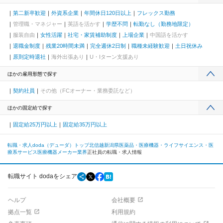
第二新卒歓迎
外資系企業
年間休日120日以上
フレックス勤務
管理職・マネジャー
英語を活かす
学歴不問
転勤なし（勤務地限定）
服装自由
女性活躍
社宅・家賃補助制度
上場企業
中国語を活かす
退職金制度
残業20時間未満
完全週休2日制
職種未経験歓迎
土日祝休み
原則定時退社
海外出張あり
U・Iターン支援あり
ほかの雇用形態で探す
契約社員
その他（FCオーナー・業務委託など）
ほかの固定給で探す
固定給25万円以上
固定給35万円以上
転職・求人doda（デューダ）トップ
北信越
新潟県
医薬品・医療機器・ライフサイエンス・医
療系サービス
医療機器メーカー業界
正社員の転職・求人情報
転職サイト dodaをシェア
ヘルプ
会社概要
拠点一覧
利用規約