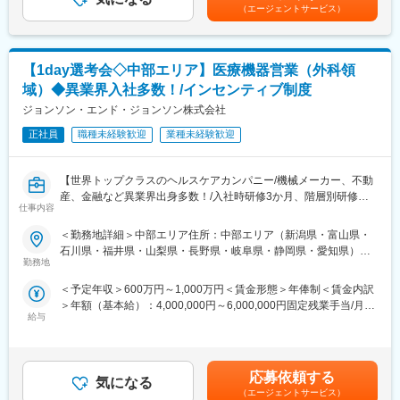
含めた表記です。
担当施設数：約50施設（うち重点病院 約20施設）
（エージェントサービス）
■担当エリア：
東京23区以外、埼玉県、群馬県、栃木県、茨城県、新潟県、山梨
◆この仕事・当社の魅力
県のどちらかのエリアをお任せします。居住地を考慮して担当エ
・未経験からでも、医療業界に挑戦できる研修体制 入社後約3か
リアを割り振ります。
【1day選考会◇中部エリア】医療機器営業（外科領
月間の導入研修では、基礎から製品・医療知識の習得が可能で
■ポジションの魅力：
域）◆異業界入社多数！/インセンティブ制度
す。
営業ユニットは4名体制（部門全体8名）で活動中。20代の若手か
・主体性・自発性が成長に直結する環境 成長期の組織だからこ
ら経験豊富なベテランまでバランス良く在籍しており、社歴に関
ジョンソン・エンド・ジョンソン株式会社
そ、行動や工夫が成果につながりやすい環境です。
わらずフラットに意見交換ができる風通しの良さが自慢です。
正社員
職種未経験歓迎
業種未経験歓迎
・若手リーダーを目指せるキャリア機会 異業界出身者が数年でリ
■働き方：
ーダーへ昇進した実績もあります。
社用車を貸与しての営業で、直行直帰となります。
・社会貢献と自己成長、評価がつながる仕事 医療現場への貢献
■幅広いキャリア：
【世界トップクラスのヘルスケアカンパニー/機械メーカー、不動
が、自身の成長や報酬としても還元されます。
社内公募制度により、グループをまたがり異なる職種への異動も
産、金融など異業界出身多数！/入社時研修3か月、階層別研修な
可能です。営業職からマーケティングや人事や企画広報にキャリ
仕事内容
ど手厚い研修体制/キャリアパス充実/圧倒的な製品力/業界トップ
変更の範囲：会社の定める業務
アチェンジした社員も多数おります。※入社3年目以降より可
シェアの製品多数/インセンティブ制度/入社想定日：2026年10月1
＜勤務地詳細＞中部エリア住所：中部エリア（新潟県・富山県・
■入社後の研修：
日】
石川県・福井県・山梨県・長野県・岐阜県・静岡県・愛知県）を
当社では、ほとんどの中途入社社員が医療業界未経験からのスタ
勤務地
担当 ※詳細は入社後に決定受動喫煙対策：屋内全面禁煙変更の範
ートです。
★自分の提案が、医療現場の課題解決に繋がる営業職です！
囲：会社の定める事業所
営業のご経験があれば、業界経験がなくても問題ありません！
＜予定年収＞600万円～1,000万円＜賃金形態＞年俸制＜賃金内訳
★個人の裁量が大きく、年齢・性別関係・社歴関係なく活躍でき
入社後は、先輩社員がマンツーマンで丁寧に指導するOJTを通じ
＞年額（基本給）：4,000,000円～6,000,000円固定残業手当/月：
る環境です！
て、実際の現場で業務を覚えていただきます。分からないことが
給与
50,000円～65,000円（固定残業時間20時間0分/月）超過した時間
★研修制度が非常に手厚く、医療機器営業のキャリア形成には最
あればすぐに相談できる環境なので、安心してチャレンジできま
外労働の残業手当は追加支給＜月額＞383,333円～565,000円（12
適な環境です！
す！
分割）（一律手当を含む）＜昇給有無＞有＜残業手当＞有＜給与
■同社の魅力
補足＞※ご経験やスキルを考慮し決定いたします。※上記はインセ
■業務詳細
応募依頼する
・三菱商事のグループ会社になったことにより、三菱商事の海外
気になる
ンティブを含む金額です。賃金はあくまでも目安の金額であり、
担当エリアの病院（主に医師）に対し、当社にて扱っている製品
（エージェントサービス）
ネットワークの活用やグループ企業との連携を通じ、更なる発展