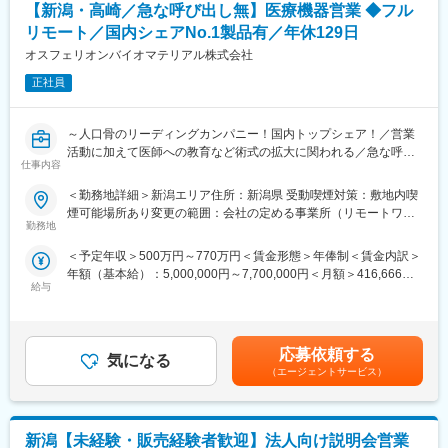
を予定しております。）
【新潟・高崎／急な呼び出し無】医療機器営業 ◆フル
東京電力、中部電力、東北電力、北海道電力、JERA、東芝、日
リモート／国内シェアNo.1製品有／年休129日
立、富士電機、IHI 等
変更の範囲：会社の定める業務
オスフェリオンバイオマテリアル株式会社
【魅力】
正社員
当社はプライム上場企業として安定した経営基盤を有し、国内で
も高いシェアを誇るインフラ関連企業です。
社会を支える重要な役割を担っており、社会貢献性の高い事業に
～人口骨のリーディングカンパニー！国内トップシェア！／営業
携わることができます。
活動に加えて医師への教育など術式の拡大に関われる／急な呼び
地域に根差した働き方が可能で、腰を据えて長期的にキャリアを
仕事内容
出しなし～
築いていただけます（将来的に幹部候補として本社勤務の可能性
＜勤務地詳細＞新潟エリア住所：新潟県 受動喫煙対策：敷地内喫
あり）。
★セラミックス人工骨の国内シェアNo.1企業！成長市場のため今
煙可能場所あり変更の範囲：会社の定める事業所（リモートワー
また当社は専門性が高い製品を提供するため技術者のサポートを
後ますます拡大予定！
勤務地
ク含む）
得ながら営業活動を行っており、チームで協力しながら営業する
★自宅から顧客先へ直行直帰の営業スタイル、全国どこでも勤務
スタイルです。
＜予定年収＞500万円～770万円＜賃金形態＞年俸制＜賃金内訳＞
可能！（営業車貸与）
顧客は国内の電力会社や有数のプラントメーカーが中心で、営業
年額（基本給）：5,000,000円～7,700,000円＜月額＞416,666円
★予定手術が大半のため緊急呼び出しはなし！
として高度な交渉力や課題解決力を磨くことができるとともに、
給与
～641,666円（12分割）＜昇給有無＞有＜残業手当＞無＜給与補
★WLBを改善したくて入社している社員多数！
顧客の大きなプロジェクトに携わることができるのも醍醐味の一
足＞※その方の経験・能力に応じて決定します。■残業手当：無
つです。
（事業場外みなし労働制適用）■インセンティブ（予定年収額に含
■業務概要
既存事業の強化に加え、新規開拓プロジェクトにも積極的に取り
まず）：年2回。半期ごとに予算の達成に応じて支給。（0～100
人工骨・関連インプラントの営業として、既存医療機関のフォロ
応募依頼する
組んでおり、営業スキルだけでなくマーケティング業務の経験を
気になる
万円/半期）賃金はあくまでも目安の金額であり、選考を通じて上
ー中心に、手術立ち合いやボーンモデルでのハンズオン、学会・
（エージェントサービス）
積むことができます。
下する可能性があります。月給(月額)は固定手当を含めた表記で
ウェビナー連携を通じて医師の技術導入を支援します。緊急手術
自身の調査や意見を発信しやすい風通しの良い組織なので、事業
す。
はなく、予定手術中心のため緊急対応は基本的に発生しません。
に参画している実感を持つことができます。
東証プライム上場企業ならではの福利厚生、制度が整っており、
新潟【未経験・販売経験者歓迎】法人向け説明会営業
■詳細