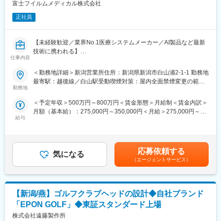
・入社時研修（4-5日程）
富士フイルムメディカル株式会社
・フォローアップ研修
正社員
・技術2ヵ年ロードマップ研修
・メーカーメンテナンス研修
・資格手当取得金制度（ランクに応じて3-15万支給/研修の受講・
【未経験歓迎／業界No.1医療システムメーカー／AI製品など最新
試験費の会社負担
技術に携われる】
仕事内容
医療現場を支える「サービスエンジニア」に挑戦したい方募集！
■キャリアパス
これまでのご経験を、医療機器の設置・保守に活かせます。
＜勤務地詳細＞新潟営業所住所：新潟県新潟市白山浦2-1-1 勤務地
最初の1~2年はメンテナンス業務に従事いただきますが、業務に
PACS（医療用画像管理システム）やCT・MRIなどの高度な機器
最寄駅：越後線／白山駅受動喫煙対策：屋内全面禁煙変更の範
慣れてきたらメンテナンス業務だけでなく機械更新の提案など営
を扱い、病院の診断を支える重要な仕事です。最新のAI技術やネ
勤務地
囲：会社の定める事業所（リモートワーク含む）
業にも挑戦いただけます。そのため、技術と営業の両面でスキル
ットワークシステムにも関わるため、ITスキルも身につきます。
アップができる環境です。
＜予定年収＞500万円～800万円＜賃金形態＞月給制＜賃金内訳＞
■PACSとは
月額（基本給）：275,000円～350,000円＜月給＞275,000円～
レントゲン、CT、MRIなどで撮影したデジタルデータを保存・管
■働きやすい環境
給与
350,000円＜昇給有無＞有＜残業手当＞有＜給与補足＞【年収
理・共有するシステム
基本は土日祝お休みで、休日出勤は月に2回程度に発生しますが、
例】・28歳/520万円(入社3年・経験6年、手当含)：月給32万円・
https://www.fujifilm.com/jp/ja/healthcare/healthcare-it/it-
振替休日取得を推奨しております。また直行直帰が可能で、フレ
30歳/650万円(入社6年・経験10年、手当含)：月給33万円・35
imaging/enterprise-pacs
ックス制度もあるため働きやすい環境です。
歳/750万円(入社8年・経験11年、手当含)：月給37万円賃金はあく
■業務概要
応募依頼する
定期点検がメインで、緊急対応はほとんど発生しません。
気になる
までも目安の金額であり、選考を通じて上下する可能性がありま
医療機器、医療画像処理機器、医療画像ネットワークシステムの
（エージェントサービス）
す。月給(月額)は固定手当を含めた表記です。
設置および医療機関への保守サポートを担当する業務です。主に
■福利厚生充実（規定あり）
医用画像処理機器、医用画像ネットワークシステムの設置、立ち
・住宅手当（賃貸・持ち家対象 月3～4万円※規定有り）
上げ、定期点検、トラブルシューティングなどの技術サポートを
・家族手当
【新潟/燕】ゴルフクラブヘッドの設計◆自社ブランド
行います。
・退職金制度など
■研修制度
「EPON GOLF」◆東証スタンダード上場
入社後は、小田原の研修センターにて、機械の解体・組み立てな
株式会社遠藤製作所
■グループ会社の特徴
どの基礎技術を学び、先輩社員とのOJTを通じて、現場での実務