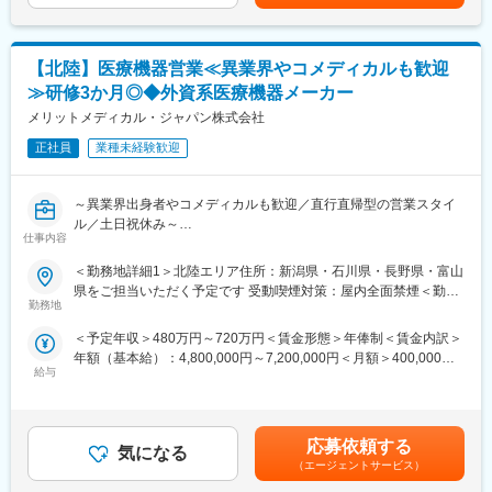
と、営業同行やオペの見学を行いながら半年～1年ほどかけて教育
・医用内視鏡及びその周辺機器、消耗品の販売
していきます。
・医用ネットワークシステムの販売、営業活動
・導入後の定期サポート
▽働き方
【北陸】医療機器営業≪異業界やコメディカルも歓迎
製品特性上、緊急の呼び出しが基本的に発生せず、手術の立ち会
≫研修3か月◎◆外資系医療機器メーカー
■製品の魅力：
い頻度も少ないため、安定的に働くことができます。年間休日も
・医療の最先端技術に携われる
メリットメディカル・ジャパン株式会社
125日、退職金制度など福利厚生も充実しており、長期的に就業
最先端のAI技術を搭載しており、自信をもって営業活動に取り組
できる環境です。
正社員
業種未経験歓迎
むことが可能です。また、製品開発やアップデートは国内のドク
ターのニーズを汲み上げて行っているのも特徴です。
変更の範囲：会社の定める業務
・他製品も組み合わせたソリューション提案ができる
～異業界出身者やコメディカルも歓迎／直行直帰型の営業スタイ
内視鏡以外にも、PACS・超音波など様々なラインナップを展開し
ル／土日祝休み～
ておりますので、ドクターに対して幅広いアプローチが可能で
仕事内容
す。
◆募集背景
＜勤務地詳細1＞北陸エリア住所：新潟県・石川県・長野県・富山
当社では、グローバル戦略に基づく新製品の導入拡大や、 取扱製
県をご担当いただく予定です 受動喫煙対策：屋内全面禁煙＜勤務
■教育制度・環境：
品・ビジネス領域の拡大が継続的に進んでいます。今後の事業成
勤務地
地詳細2＞メリットメディカル・ジャパン株式会社住所：新宿区西
当社製品の知識、医療機器に関する知識等は入社後の研修や
長および市場ニーズの拡大を見据え、中日本リージョンにおける
新宿1-26-2 新宿野村ビル３９階勤務地最寄駅：JR・地下鉄線／新
OJT、勉強会等でバックアップいたします。約半年～1年かけて一
＜予定年収＞480万円～720万円＜賃金形態＞年俸制＜賃金内訳＞
営業活動をさらに強化するため、新たな営業メンバーを募集する
宿・西新宿駅受動喫煙対策：屋内全面禁煙変更の範囲：会社の定
人前になっていただきます。また、離職率も非常に低く、富士フ
年額（基本給）：4,800,000円～7,200,000円＜月額＞400,000円
こととなりました。
める事業所（リモートワーク含む）
イルムグループ基準の充実した福利厚生や各種手当など長期的に
給与
～600,000円（12分割）＜昇給有無＞有＜残業手当＞有＜給与補
地域医療への貢献を大切にしながらも、グローバル企業ならでは
活躍・就業できる環境が整っています。
足＞※ご経験やスキルを考慮し決定いたします。・昇給・昇格：年
の製品力や成長機会を活かし、全国各地で活躍できる環境を整え
1回・インセンティブ：年間目標達成時、年収の最大20％支給賃
ています。成長フェーズにある組織の一員として、事業拡大に主
■社風について：
金はあくまでも目安の金額であり、選考を通じて上下する可能性
体的に関わりながら活躍いただけるポジションです。
応募依頼する
総合職採用の風土が強く様々なキャリアパスがあります。離職率
気になる
があります。月給(月額)は固定手当を含めた表記です。
※担当エリア：新潟県・石川県・長野県・富山県を予定していま
（エージェントサービス）
も非常に低く、富士フイルムグループ基準の充実した福利厚生や
す。
各種手当など長期的に活躍・就業できる環境が整っています。