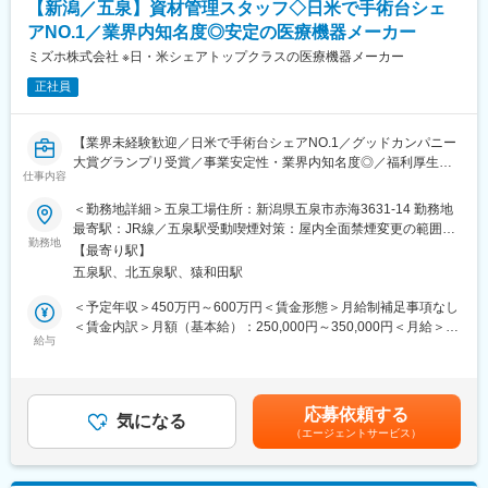
【新潟／五泉】資材管理スタッフ◇日米で手術台シェ
計・製造しています。
アNO.1／業界内知名度◎安定の医療機器メーカー
「脳動脈瘤クリップ」「整形外科インプラント」「鋼製器具」
「人工関節」等
ミズホ株式会社 ※日・米シェアトップクラスの医療機器メーカー
■材料となる金属部材を仕入れて、機械や職人の手による加工によ
正社員
り、最終製品へ仕上げていく加工工場になります。
【所属組織の構成】
【業界未経験歓迎／日米で手術台シェアNO.1／グッドカンパニー
■工場全体：241名、部門全体：26名
大賞グランプリ受賞／事業安定性・業界内知名度◎／福利厚生充
■内今回募集ポジション：6名（正社員2名 パート4名）
仕事内容
実／年間休日126日】
＜勤務地詳細＞五泉工場住所：新潟県五泉市赤海3631-14 勤務地
【豊富な福利厚生】
【業務概要】
最寄駅：JR線／五泉駅受動喫煙対策：屋内全面禁煙変更の範囲：
■作業服・安全靴の貸与あり
■当社は100年を超える医療機器メーカーで、世界的なトップクラ
勤務地
会社の定める事業所
■住宅補助手当 / 会社規程に該当の場合
【最寄り駅】
スシェア製品を持つ安定企業です。
(30歳まで15,000円/月、35歳まで10,000円/月)
五泉駅、北五泉駅、猿和田駅
■手術で使用する整形外科・脳外科関係製品（脳動脈瘤クリップ、
■扶養家族手当 / 会社規程に該当の場合
整形外科インプラント、鋼製器具等） の製造を支える資材部門
＜予定年収＞450万円～600万円＜賃金形態＞月給制補足事項なし
(配偶者12,000円、子1人につき8,000円)
で、原材料や部材の発注、一次加工や在庫の維持管理、入出庫対
＜賃金内訳＞月額（基本給）：250,000円～350,000円＜月給＞
■確定拠出型年金制度（DC)
応までを幅広く対応頂きます。
給与
250,000円～350,000円＜昇給有無＞有＜残業手当＞有＜給与補足
■退職金制度
＞■昇給：年1回（1月）■賞与：年2回（6月、12月）・前職を考慮
■保養所（多数) など
【仕事の内容】
のうえ、経験・スキルに応じて決定します。 表記は目安であり
■仕入先へ原材料の見積依頼・価格交渉、発注・納期管理、入庫処
選考を通じて上下する可能性があります。・業績加算賞与の制度
【企業魅力／当社について】
応募依頼する
理、ミルシート（材料・品質証明書）管理
気になる
があり、年収は平均的な加算賞与を含みます。・残業代別途支給
日本から世界へ。当社の医療機器は、世界数十か国で採用されて
（エージェントサービス）
■材料加工（切断・搬送等）と資材管理（在庫の維持・管理、棚卸
賃金はあくまでも目安の金額であり、選考を通じて上下する可能
います。
等） など
性があります。月給(月額)は固定手当を含めた表記です。
人々の生命・健康を預かる医療現場でトップクラスシェアを持
（その他補足情報）
ち、"グローバル・スタンダード"として認められています。