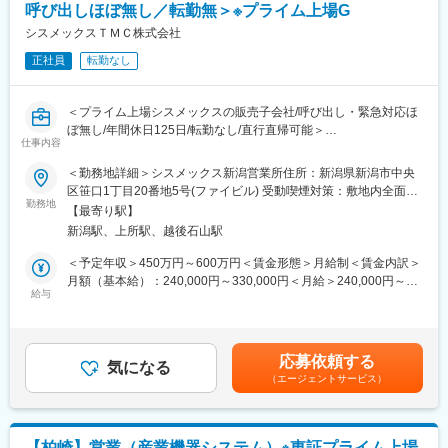
呼び出しほぼ無し／転勤無＞※プライム上場G
・高速道路通勤OK：約2割の社員が高速で通勤しています。長
岡、新潟から通う方もいます。※条件有
シスメックスＴＭＣ株式会社
・住宅手当：月額最大4万円 ※条件有（35歳到達or入社から7年
正社員
転勤なし
間のいずれか長い期間）
・その他福利厚生：従業員持株会、自社製品の社割制度、契約保
養所 ほか
＜プライム上場シスメックスの販売子会社/呼び出し・緊急対応ほ
ぼ無し/年間休日125日/転勤なし/直行直帰可能＞
■当社・当求人の魅力：
仕事内容
「高齢化社会」が世界的な社会課題となる中、「年を重ねても自
■職務内容：
＜勤務地詳細＞シスメックス新潟営業所住所：新潟県新潟市中央
らの足で歩くことができる」という喜びを
ヘマトロジー（血球計数検査）分野で世界トップクラスのシェア
区笹口1丁目20番地5号(ファイビル) 受動喫煙対策：敷地内全面禁
生み出すことに貢献できる仕事です。
を誇るシスメックス100％資本のグループ企業において、検査装
勤務地
煙変更の範囲：会社の定める事業所
また、本求人は転居を伴う異動がありませんので、新潟で腰を据
【最寄り駅】
置のルート営業をご担当いただきます。同社は東証プライム上場
えて長く働くことができます。
新潟駅、上所駅、越後石山駅
のシスメックス株式会社の販売子会社で、同社の検査機器を中小
病院・クリニックを中心に販売しております。
＜予定年収＞450万円～600万円＜賃金形態＞月給制＜賃金内訳＞
～具体的には～
月額（基本給）：240,000円～330,000円＜月給＞240,000円～
血液･尿･凝固･免疫等の検体検査装置といったシスメックス製品を
給与
330,000円＜昇給有無＞有＜残業手当＞有＜給与補足＞※経験やス
代理店向けにルート営業。中小病院やクリニック、動物病院がメ
キルを考慮の上、当社規定により決定いたします。賃金はあくま
インクライアント。他社からのリプレイスをミッションとし、そ
でも目安の金額であり、選考を通じて上下する可能性がありま
のために代理店と密にコミュニケーションを取り、協働しなが
す。月給(月額)は固定手当を含めた表記です。
応募依頼する
ら、リプレイス情報や病院情報を得て、クライアントを紹介して
気になる
（エージェントサービス）
もらう流れになります。
■担当エリア：新潟エリアをご担当いただきます。
【柏崎】営業（産業機器システム）※東証プライム上場