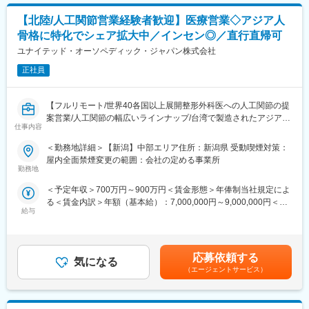
む）
人々の生命・健康を預かる医療現場でトップクラスシェアを持
■各種都度払い等の銀行業務
ち、"グローバル・スタンダード"として認められています。
【北陸/人工関節営業経験者歓迎】医療営業◇アジア人
■各種消耗品・備品等の購入業務（たのめーる他）
■世界初の全油圧式手術台 ～ 医療先進国である日本・アメリカで
骨格に特化でシェア拡大中／インセン◎／直行直帰可
銀行他窓口処理業務など
手術台トップクラス・シェア
ユナイテッド・オーソペディック・ジャパン株式会社
■脳動脈瘤「杉田クリップ」 ～ 国内約70％・世界約40％のシェ
【組織構成】
ア、年間10万個を世界50ヶ国へ供給
正社員
配属部門は全体6名(男性3名、女性3名)の組織構成となっておりま
■日本人の骨格に合わせた骨折や骨格矯正の治療用インプラント・
す。
プレートの開発
【フルリモート/世界40各国以上展開整形外科医への人工関節の提
【働き方】
変更の範囲：会社の定める業務
案営業/人工関節の幅広いラインナップ/台湾で製造されたアジア人
■年間休日126日／土日祝（完全週休2日制）
仕事内容
に特化した骨格/ニッチな専門知識が身につく】
■残業5～10時間/月程度
■業務内容
＜勤務地詳細＞【新潟】中部エリア住所：新潟県 受動喫煙対策：
■夏季休暇、年末年始（12/29～1/4）、有給休暇、慶弔休暇
人工関節領域（ヒップ・ニー領域）の医療機関向け営業をお任せ
屋内全面禁煙変更の範囲：会社の定める事業所
いたします。ご自宅から近いエリアを担当していただきます。新
勤務地
【豊富な福利厚生】
規開拓の場合は、病院にお伺いして医師に会い製品についてお話
■住宅補助手当 / 会社規程に該当の場合
＜予定年収＞700万円～900万円＜賃金形態＞年俸制当社規定によ
をします。開拓できる確率は２０％ほどですが、一度使っていた
(30歳まで15,000円/月、35歳まで10,000円/月)
る＜賃金内訳＞年額（基本給）：7,000,000円～9,000,000円＜月
だけるとリピートしていただけるケースが多いです。実際に製品
■扶養家族手当 / 会社規程に該当の場合
給与
額＞583,333円～750,000円（12分割）＜昇給有無＞有＜残業手当
を使っていただく際には、手術に立ち会い製品特性情報の提供に
(配偶者12,000円、子1人につき8,000円)
＞無＜給与補足＞■昇給：年1回■インセンティブボーナス：年1回
より、医師をサポートします。
■確定拠出型年金制度（DC)
（個人業績、会社業績に応じ支給）賃金はあくまでも目安の金額
＜一日の流れ＞
■退職金制度
であり、選考を通じて上下する可能性があります。月給(月額)は固
午前：医療機器の販売代理店に赴き情報収集⇒1件病院訪問
応募依頼する
■保養所（多数) など
気になる
定手当を含めた表記です。
午後：2件病院訪問⇒手術立ち合い
（エージェントサービス）
＜製品情報＞
【日本・アメリカでの手術台のシェアはNo.1】
・人工関節領域（ヒップ・ニー領域）
手術台のカテゴリーにおいて、新製品の開発や他社の追随を許さ
台湾で製造され、精密な製品力で高い評価を得ている製品です。