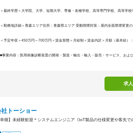
＜最終学歴＞大学院、大学、短期大学、専修・各種学校、高等専門学校、高等学校
＜勤務地詳細＞青森エリア住所：青森県エリア 受動喫煙対策：屋内全面禁煙変更の範
＜予定年収＞450万円～700万円＜賃金形態＞月給制＜賃金内訳＞月額（基本給）：225,0
■事業内容：医用画像診断装置の開発・製造・輸出・輸入・販売・サービス、および生
求人
会社トーショー
幸畑】未経験歓迎＊システムエンジニア《IoT製品の仕様変更や客先で