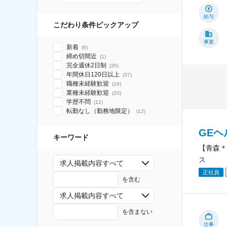
給与
こだわり条件ピックアップ
事業
新着
(
6
)
締め切間近
(
1
)
完全週休2日制
(
35
)
年間休日120日以上
(
37
)
職種未経験歓迎
(
16
)
業種未経験歓迎
(
20
)
学歴不問
(
12
)
転勤なし（勤務地限定）
(
12
)
GE
キーワード
【青森＊
ス
求人掲載内容すべて
正社員
を含む
求人掲載内容すべて
を含まない
仕事