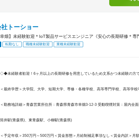
会社トーショー
幸畑】未経験歓迎＊IoT製品サービスエンジニア《安心の長期研修＊専
転勤なし
職種未経験歓迎
業種未経験歓迎
◇◆未経験者歓迎！6ヶ月以上の長期研修を用意しているため文系かつ未経験の方で
＜最終学歴＞大学院、大学、短期大学、専修・各種学校、高等専門学校、高等学校
＜勤務地詳細＞青森営業所住所：青森県青森市幸畑3-12-3 受動喫煙対策：屋内全面
筒井駅(青森県)、東青森駅、小柳駅(青森県)
＜予定年収＞350万円～500万円＜賃金形態＞月給制補足事項なし＜賃金内訳＞月額（基本