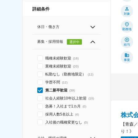
詳細条件
対象
休日・働き方
勤務地
募集・採用情報
選択中
給与
職種未経験歓迎
(
16
)
事業
業種未経験歓迎
(
20
)
転勤なし（勤務地限定）
(
12
)
学歴不問
(
12
)
第二新卒歓迎
(
39
)
社会人経験10年以上歓迎
(
10
)
急募！入社まで1カ月
(
0
)
株式
採用人数5名以上
(
4
)
入社後の職種変更なし
(
0
)
【青森／
り！》