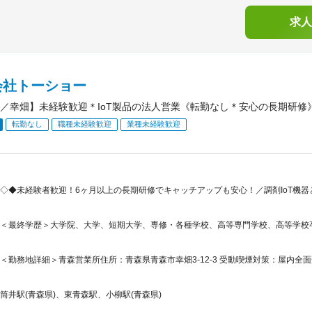
求人
会社トーショー
／幸畑】未経験歓迎＊IoT製品の法人営業《転勤なし＊安心の長期研修》
転勤なし
職種未経験歓迎
業種未経験歓迎
◇◆未経験者歓迎！6ヶ月以上の長期研修でキャッチアップも安心！／調剤IoT機
＜最終学歴＞大学院、大学、短期大学、専修・各種学校、高等専門学校、高等学校
＜勤務地詳細＞青森営業所住所：青森県青森市幸畑3-12-3 受動喫煙対策：屋内全面
筒井駅(青森県)、東青森駅、小柳駅(青森県)