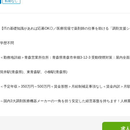
転勤なし
【ITの基礎知識があれば応募OK◎／医療現場で薬剤師の仕事を助ける「調剤支援
学歴不問
＜勤務地詳細＞青森営業所住所：青森県青森市幸畑3-12-3 受動喫煙対策：屋内全面
筒井駅(青森県)、東青森駅、小柳駅(青森県)
＜予定年収＞350万円～500万円＜賃金形態＞月給制補足事項なし＜賃金内訳＞月額（基本
～国内3大調剤医療機器メーカーの一角を担う安定した経営基盤を持ちます！人柄重視
求人