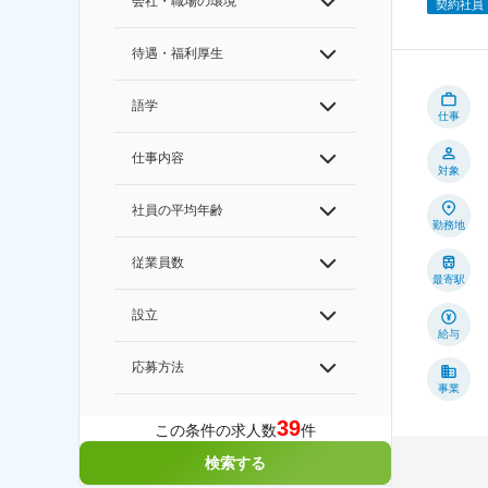
会社・職場の環境
契約社員
待遇・福利厚生
語学
仕事
仕事内容
対象
社員の平均年齢
勤務地
従業員数
最寄駅
設立
給与
応募方法
事業
39
この条件の求人数
件
検索する