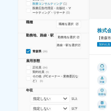
医療コンサルティング
(
1
)
医療広告代理店・出版社・マ
ーケティング・リサーチ
(
0
)
職種
職種を選択
株式
勤務地、路線・駅
勤務地を選択
【青森市
契約社員
路線・駅を選択
青森県
(
39
)
雇用形態
正社員
(
34
)
仕事
契約社員
(
5
)
その他（FCオーナー・業務委託な
ど）
(
0
)
対象
年収
勤務地
指定しない
以上
最寄駅
指定しない
以下