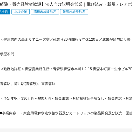
経験・販売経験者歓迎】法人向け説明会営業｜飛び込み・新規テレアポ
上場企業
職種未経験歓迎
業種未経験歓迎
正社員
＜健康志向の高まりでニーズ増／残業月20時間程度年休120日／成果が給与に反映
学歴不問
＜勤務地詳細＞青森営業所住所：青森県青森市本町1-2-15 青森本町第一生命ビル7F
青森駅、筒井駅(青森県)、東青森駅
＜予定年収＞330万円～600万円＜賃金形態＞月給制補足事項なし＜賃金内訳＞月額（基本
■事業内容：・家庭用電解水素水整水器及びカートリッジの製品開発及び販売・医療（