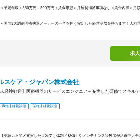
＜予定年収＞350万円～500万円＜賃金形態＞月給制補足事項なし＜賃金内訳＞月額（基本
～国内3大調剤医療機器メーカーの一角を担う安定した経営基盤を持ちます！人柄重視
求人
ヘルスケア・ジャパン株式会社
未経験歓迎】医療機器のサービスエンジニア～充実した研修でスキルア
職種未経験歓迎
業種未経験歓迎
【英語力不問／充実した１次受け体制／整備士やメンテナンス経験者が活躍中／全