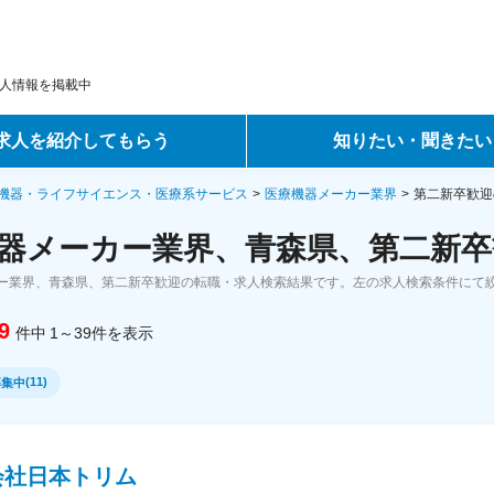
人情報を掲載中
求人を紹介してもらう
知りたい・聞きたい
ントサービス
転職ノウハウ
機器・ライフサイエンス・医療系サービス
医療機器メーカー業界
第二新卒歓迎
器メーカー業界、青森県、第二新卒
サービス
データで見る転職
ー業界、青森県、第二新卒歓迎の転職・求人検索結果です。左の求人検索条件にて
ーエージェントサービス
コラム・インタビュー
9
件中
1～39
件
を表示
転職Q&A
(
11
)
募集中
会社日本トリム