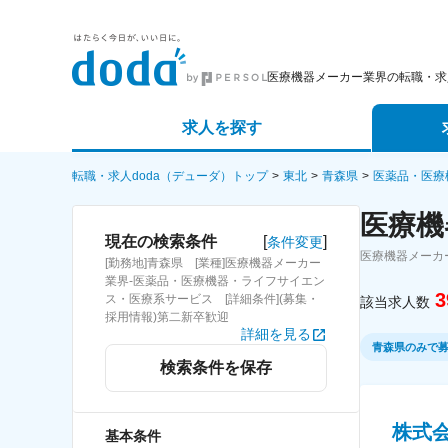
医療機器メーカー業界の転職・求
求人を探す
詳細条件から探す
エージェ
転職・求人doda（デューダ）トップ
東北
青森県
医薬品・医療
医療機
新着求人から探す
スカウト
[
]
現在の検索条件
条件変更
医療機器メーカ
[勤務地]青森県 [業種]医療機器メーカー
求人特集から探す
パートナ
業界-医薬品・医療機器・ライフサイエン
3
ス・医療系サービス [詳細条件](募集・
該当求人数
採用情報)第二新卒歓迎
詳細を見る
青森県のみで
検索条件を保存
株式
基本条件