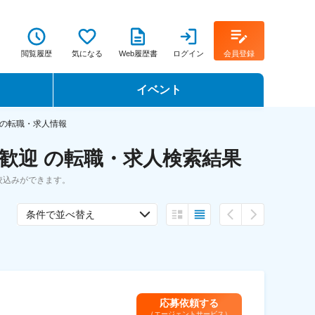
閲覧履歴
気になる
Web履歴書
ログイン
会員登録
イベント
転職イベント・転職セミナー
の転職・求人情報
歓迎 の転職・求人検索結果
転職フェア
絞込みができます。
転職セミナー動画
条件で並べ替え
応募依頼する
（エージェントサービス）