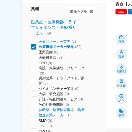
青森【未
業種
業種を選択
New
医薬品・医療機器・ライ
フサイエンス・医療系サ
ービス
(
39
)
医薬品メーカー業界
(
1
)
仕事
医療機器メーカー業界
(
39
)
医薬品卸
(
0
)
対象
医療機器卸
(
0
)
CRO
(
0
)
病院・大学病院・クリニック
勤務地
(
0
)
調剤薬局・ドラッグストア業
界
(
0
)
最寄駅
バイオベンチャー業界
(
0
)
大学・研究施設
(
0
)
介護・福祉関連サービス
(
0
)
給与
その他医療関連
(
0
)
診断薬・臨床検査機器・臨床
検査試薬メーカー
(
3
)
事業
SMO
(
0
)
CSO
(
0
)
CMO
(
0
)