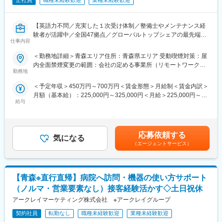
正社員
職種未経験歓迎
業種未経験歓迎
【英語力不問／充実した１次受け体制／整備士やメンテナンス経
験者が活躍中／全国47拠点／グローバルトップシェアの最先端医
仕事内容
療機器メーカー】
■業務内容：
＜勤務地詳細＞青森エリア住所：青森県エリア 受動喫煙対策：屋
医療画像診断装置（CT,MRI）、超音波診断装置や麻酔器
内全面禁煙変更の範囲：会社の定める事業所（リモートワーク含
（LCS）、生体モニターを展開する同社のサービスステーション
勤務地
む）
の一員として、下記のような業務をお任せします。
＜予定年収＞450万円～700万円＜賃金形態＞月給制＜賃金内訳＞
・医療装置の保守 修理、点検等メンテナンス
月額（基本給）：225,000円～325,000円＜月給＞225,000円～
・機器導入後の技術支援や購入前後のサポート
給与
325,000円＜昇給有無＞有＜残業手当＞有＜給与補足＞※過去のご
・技術的な問い合わせ対応
経験・スキルにより検討いたします。■昇給：年1回（4月） ■賞
※マニュアルは英語ですが、翻訳サービスを用いたり、技術力を身
与：年3回（季節賞与7月・12月、業績賞与翌年3月） 賃金はあく
に着けることで自然と対応が可能になりますのでご安心くださ
までも目安の金額であり、選考を通じて上下する可能性がありま
い。
応募依頼する
気になる
す。月給(月額)は固定手当を含めた表記です。賃金はあくまでも目
■就業環境：年間を通しての残業時間は平均して30～40時間とな
（エージェントサービス）
安の金額であり、選考を通じて上下する可能性があります。月給
っており、夜間の対応につきましては月1, 2回のペースです。一次
(月額)は固定手当を含めた表記です。
対応はコールセンターが行い、現場での対応が必要な場合のみ、
夜間出勤をします。夜間・休日の出勤はスキルを備えられたこと
【青森※直行直帰】病院へ訪問・機器の使い方サポート
が確認できたのちに入ることになりますので、新人の内から対応
を求められることはありません。
（ノルマ・営業要素なし）接客経験活かす◇土日祝休
■サポート体制：不明な点は本部アプリケーションエンジニアおよ
アークレイマーケティング株式会社 ※アークレイグループ
びテクニカルサポートエンジニアがいるため、最初は専門的な知
識はそこまで持っていなくても大丈夫です。スキルを備えたあと
契約社員
転勤なし
職種未経験歓迎
業種未経験歓迎