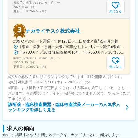
掲載予定期間：
2026/7/6（月）
〜
品開発・改良、サービス体制の仕組み作りなどキャリア構築が可
2026/10/4（日）
能です。
気になる
更新日：
2026/7/9（木）
変更の範囲：会社の定める業務
ナカライテスク株式会社
試薬などのルート営業／年休126日／土日祝休／賞与5カ月分超
【東京・横浜・京都・大阪／転勤なし】U・Iターン歓迎■東京営業所東京都新宿区百人町2-19-13＜アクセス＞JR「新大久保駅」から徒歩6分■横浜営業所神奈川県横浜市中区太田町6-84-2 大樹生命横浜桜木町ビル1F＜アクセス＞横浜高速鉄道「馬車道駅」から徒歩3分JR「桜木町駅」から徒歩7分■本社営業所（京都市）京都市中京区二条通烏丸西入東玉屋町498＜アクセス＞地下鉄 烏丸線「烏丸御池駅」から徒歩5分■大阪営業所大阪府吹田市出口町4-1＜アクセス＞JR「吹田駅」から徒歩8分※原則、転居を伴う転勤はありません。※受動喫煙対策：屋内全面禁煙（屋上に喫煙スペースあり）
年収780万円／38歳 課長職 経験16年 年収550万円／30歳 ルート営業職 経験8年
掲載予定期間：
2026/6/1（月）
〜
2026/8/30（日）
気になる
更新日：
2026/7/1（水）
※求人応募数の多い順にランキングしています（非公開求人は除く）。
※集計対象期間：2026/7/30（木）～2026/8/5（水）
※事情により掲載終了予定日よりも前に求人募集が終了していることもご
ざいます。その場合は当サイトから応募はできませんので、あらかじめご
了承ください。
診断薬・臨床検査機器・臨床検査試薬メーカー
の人気求人
ランキングを詳しく見る
求人の傾向
dodaに掲載中の求人に関するデータを、カテゴリごとにご紹介します。