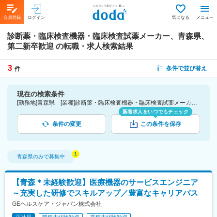
会員登録
ログイン
気になる
メニュー
診断薬・臨床検査機器・臨床検査試薬メーカー、青森県、
第二新卒歓迎
の転職・求人検索結果
3
条件で並び替え
件
現在の検索条件
[勤務地]青森県 [業種]診断薬・臨床検査機器・臨床検査試薬メーカー-医薬品・医療機器・ライフサイエンス・医療系サービス [詳細条件](募集・採用情報)第二新卒歓迎
新着求人をいつでもチェック
条件の変更
この条件を保存
青森県
のみで募集中
【青森＊未経験歓迎】医療機器のサービスエンジニア
～充実した研修でスキルアップ／豊富なキャリアパス
GEヘルスケア・ジャパン株式会社