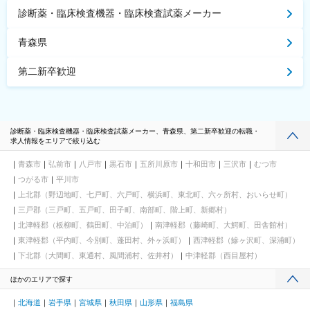
診断薬・臨床検査機器・臨床検査試薬メーカー
青森県
第二新卒歓迎
診断薬・臨床検査機器・臨床検査試薬メーカー、青森県、第二新卒歓迎の転職・
求人情報をエリアで絞り込む
青森市
弘前市
八戸市
黒石市
五所川原市
十和田市
三沢市
むつ市
つがる市
平川市
上北郡（野辺地町、七戸町、六戸町、横浜町、東北町、六ヶ所村、おいらせ町）
三戸郡（三戸町、五戸町、田子町、南部町、階上町、新郷村）
北津軽郡（板柳町、鶴田町、中泊町）
南津軽郡（藤崎町、大鰐町、田舎館村）
東津軽郡（平内町、今別町、蓬田村、外ヶ浜町）
西津軽郡（鰺ヶ沢町、深浦町）
下北郡（大間町、東通村、風間浦村、佐井村）
中津軽郡（西目屋村）
ほかのエリアで探す
北海道
岩手県
宮城県
秋田県
山形県
福島県