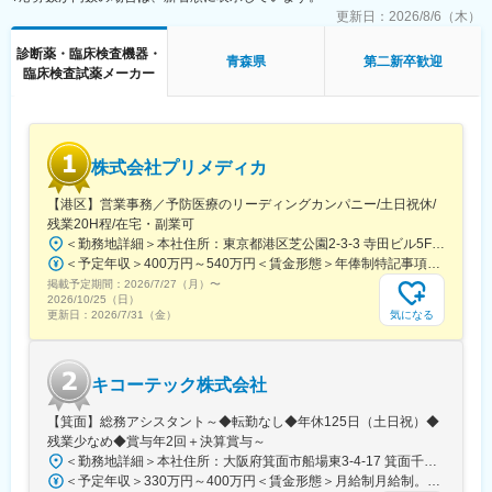
また呼び出し手当、待機手当、時間外出勤手当などはしっかり完
更新日：
2026/8/6（木）
■キャリアパス：
備されております。
・有期契約（契約期間の定めあり・最長5年）です。契約更新は、
診断薬・臨床検査機器・
こちらはスキルを備えられたことが確認できたのちに入ることに
業務量および勤務成績等により判断します。
青森県
第二新卒歓迎
臨床検査試薬メーカー
なりますので、新人の内から対応を求められることはありませ
・営業職として正社員登用を目指す（登用試験あり）ケースや、
ん。
有期契約5年満了後に業務委託契約でアソシエイト職を続けるキャ
リアパスを用意しております。
■サポート体制：
不明な点は本部アプリケーションエンジニアなどがいるため、最
変更の範囲：会社の定める業務
株式会社プリメディカ
初は専門的な知識はそこまで持っていなくても大丈夫です。
【港区】営業事務／予防医療のリーディングカンパニー/土日祝休/
■研修制度：
残業20H程/在宅・副業可
各営業所の先輩社員とOJT形式で半年～1年程度かけて育成を行い
＜勤務地詳細＞本社住所：東京都港区芝公園2-3-3 寺田ビル5F勤務地最寄駅：都営大江戸線／大門駅受動喫煙対策：屋内全面禁煙変更の範囲：会社の定める事業所（リモートワーク含む）
ます。過去にも未経験の方も多く入社していますのでご安心くだ
＜予定年収＞400万円～540万円＜賃金形態＞年俸制特記事項なし＜賃金内訳＞年額（基本給）：3,210,000円～4,653,360円固定残業手当/月：65,462円～112,220円（固定残業時間30時間0分/月）超過した時間外労働の残業手当は追加支給＜月額＞332,962円～500,000円（12分割）（一律手当を含む）＜昇給有無＞有＜残業手当＞有賃金はあくまでも目安の金額であり、選考を通じて上下する可能性があります。月給(月額)は固定手当を含めた表記です。
さい。
掲載予定期間：
2026/7/27（月）
〜
2026/10/25（日）
■長期的な就業可能：
気になる
更新日：
2026/7/31（金）
現在は勤続年数20年と在籍している方も多数おり年齢層も20歳～
50歳とバランスよく活躍しています。
自己都合の退職も3~5％と大手日系メーカーと同様に非常に長く
キコーテック株式会社
働ける環境です。
【箕面】総務アシスタント～◆転勤なし◆年休125日（土日祝）◆
■キャリアパス：
残業少なめ◆賞与年2回＋決算賞与～
機械だけでなく電気やITの知識も身に着けることができます。
＜勤務地詳細＞本社住所：大阪府箕面市船場東3-4-17 箕面千里ビル6F勤務地最寄駅：阪急北大阪急行線／箕面船場阪大前駅受動喫煙対策：屋内全面禁煙変更の範囲：会社の定める事業所
エンジニアのキャリアパスは無限であり、社内公募制度によりサ
＜予定年収＞330万円～400万円＜賃金形態＞月給制月給制。賞与年2回（4.5か月分）＋決算賞与。＜賃金内訳＞月額（基本給）：210,000円～255,000円＜月給＞210,000円～255,000円＜昇給有無＞有＜残業手当＞有＜給与補足＞賞与は年2回（4.5か月分）＋決算賞与あり。固定残業はなく、残業は実残業分すべて支給されます。賃金はあくまでも目安の金額であり、選考を通じて上下する可能性があります。月給(月額)は固定手当を含めた表記です。
ービスマネージャーとして現場のマネジメント、本社工場での製