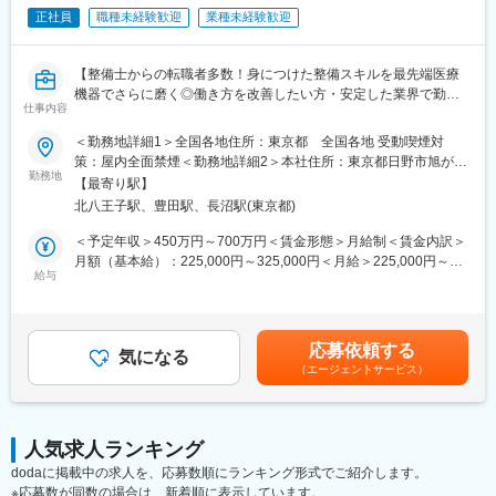
◎退社 ※訪問先から直帰も可能
正社員
職種未経験歓迎
業種未経験歓迎
★訪問施設や訪問件数などは、自分でスケジュールを決めること
ができます
【整備士からの転職者多数！身につけた整備スキルを最先端医療
＜担当する製品＞
機器でさらに磨く◎働き方を改善したい方・安定した業界で勤務
担当いただく製品は自己血糖測定器のみのため、短期間で業務に
仕事内容
したい方にもおすすめ◆充実した研修教育体制でしっかりフォロ
慣れていただけます。
ー】
商材がシンプルな分、提案内容に集中でき、未経験の方でもスタ
＜勤務地詳細1＞全国各地住所：東京都 全国各地 受動喫煙対
ートしやすい環境です。
策：屋内全面禁煙＜勤務地詳細2＞本社住所：東京都日野市旭が丘
■業務内容：
勤務地
4-7-127 勤務地最寄駅：JR中央線／豊田駅受動喫煙対策：屋内全
【最寄り駅】
医療画像診断装置（CT,MRI）、超音波診断装置や麻酔器、生体モ
■働き方：
面禁煙変更の範囲：会社の定める事業所（リモートワーク含む）
北八王子駅、豊田駅、長沼駅(東京都)
ニターを展開する同社のサービスステーションの一員として、下
・残業ほぼ無し（月0～5h程度）
記のような業務をお任せします。
└家事や育児などのプライベートと仕事を両立しやすい働き方で
＜予定年収＞450万円～700万円＜賃金形態＞月給制＜賃金内訳＞
・医療装置の保守 修理、点検等メンテナンス
す。子育て中の社員が多数活躍しています！
月額（基本給）：225,000円～325,000円＜月給＞225,000円～
・機器導入後の技術支援や購入前後のサポート
給与
・土日祝休み／年間休日122日（GW、夏期休暇、年末年始休暇あ
325,000円＜昇給有無＞有＜残業手当＞有＜給与補足＞※過去のご
・技術的な問い合わせ対応
り）
経験・スキルにより検討いたします。■昇給：年1回（4月） ■賞
※マニュアルは英語ですが、翻訳サービスを用いたり、技術力を身
・転勤なし
与：年3回（季節賞与7月・12月、業績賞与翌年3月） 賃金はあく
に着けることで自然と対応が可能になりますのでご安心くださ
までも目安の金額であり、選考を通じて上下する可能性がありま
応募依頼する
い。
気になる
■入社後のフォロー体制：
す。賃金はあくまでも目安の金額であり、選考を通じて上下する
（エージェントサービス）
・約10日間の導入研修に加え、現場OJTを通して、基本的な医療
可能性があります。月給(月額)は固定手当を含めた表記です。
■就業環境：
の知識など業務に必要な基礎を身につけていただきます。
年間を通しての残業時間は平均して30～40時間となっておりま
・その後、OJTにて、営業担当や先輩社員と一緒に訪問しなが
す。
ら、業務に慣れていただきます。
人気求人ランキング
スキルを備えたあとは土日や夜間（当番制）に呼び出し（月2, 3回
★分からないことがあれば、周りの社員にいつでも相談できる環
dodaに掲載中の求人を、応募数順にランキング形式でご紹介します。
程度）はありますが、一次対応はコールセンターが行い、現場で
境が整っていますので、安心して業務をスタートできます。
※応募数が同数の場合は、新着順に表示しています。
の対応が必要な場合のみ、出勤します。