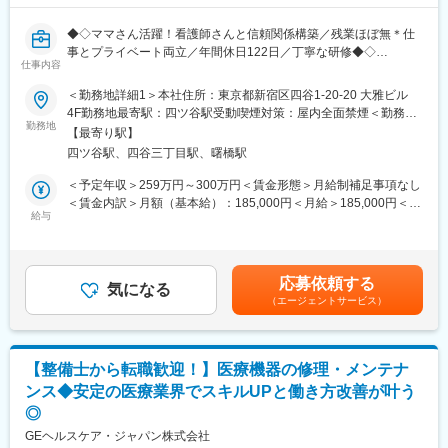
は土日（当番制）に呼び出しはありますが一次対応はコールセン
ターが行い、現場での対応が必要な場合のみ、出勤します。また
◆◇ママさん活躍！看護師さんと信頼関係構築／残業ほぼ無＊仕
呼び出し手当、待機手当、時間外出勤手当などはしっかり完備さ
事とプライベート両立／年間休日122日／丁寧な研修◆◇
れております。
仕事内容
■研修制度：各営業所の先輩社員とOJT形式で半年～1年程度かけ
■職務内容：
て育成を行います。過去にも未経験の方も多く入社していますの
＜勤務地詳細1＞本社住所：東京都新宿区四谷1-20-20 大雅ビル
取引ある病院の看護部などに定期訪問し、検査機器の使い方説明
でご安心ください。
4F勤務地最寄駅：四ツ谷駅受動喫煙対策：屋内全面禁煙＜勤務地
やサポート、糖尿病に関する情報提供、社内の営業担当へ情報共
■長期的な就業可能：現在は勤続年数20年と在籍している方も多
勤務地
詳細2＞青森エリア／ご自宅から直行直帰住所：青森県 受動喫煙
【最寄り駅】
有をお任せします。
数おり年齢層も20歳～50歳とバランスよく活躍しています。自己
対策：屋内全面禁煙変更の範囲：無
四ツ谷駅、四谷三丁目駅、曙橋駅
都合の退職も3~5％と大手日系メーカーと同様に非常に長く働け
★使い方説明やサポートなどを行うことで、病院側の満足度を上
る環境です。
＜予定年収＞259万円～300万円＜賃金形態＞月給制補足事項なし
げて、当社をアピールすることにつながります！
■キャリアパス：機械だけでなく電気やIT・科学の知識も身に着け
＜賃金内訳＞月額（基本給）：185,000円＜月給＞185,000円＜昇
ることができます。エンジニアのキャリアパスは無限であり、社
給与
給有無＞有＜残業手当＞有＜給与補足＞■昇給／年1回（5月）■賞
＜ポイント＞
内公募制度によりサービスマネージャーとして現場のマネジメン
与／年2回（7月、12月） ※昨年度実績※住居から職場まで2時間以
・営業とは別にいるため、本ポジションでは、1人で病院へ訪問
ト、本社工場での製品開発・改良、サービス体制の仕組み作りな
上かかり、引越しの場合は引っ越し費用を会社負担いたします。
し、看護師や臨床検査技師の方と信頼関係を構築することがミッ
ど積極的なキャリア構築が可能です。
礼金が15万（単身）、25万（家族帯同）、仲介手数料家賃1ヶ月
応募依頼する
ションです。
気になる
分も会社負担となります。尚、社宅適用となった場合は、適用が
（エージェントサービス）
・担当施設は20～25施設程（1日に3～5件程度訪問）
変更の範囲：会社の定める業務
異なります。賃金はあくまでも目安の金額であり、選考を通じて
・営業要素やノルマはありません。売上目標などは無く、訪問数
上下する可能性があります。月給(月額)は固定手当を含めた表記で
など行動目標に対する評価となります。
す。
【整備士から転職歓迎！】医療機器の修理・メンテナ
＜1日の流れ ※訪問には社用車を使用＞
ンス◆安定の医療業界でスキルUPと働き方改善が叶う
◎出社 ※直行の場合もあり
◎
◎メールチェック等
◎取引ある医療機関を訪問
GEヘルスケア・ジャパン株式会社