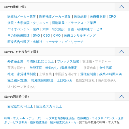
ほかの業種で探す
医薬品メーカー業界
医療機器メーカー業界
医薬品卸
医療機器卸
CRO
病院・大学病院・クリニック
調剤薬局・ドラッグストア業界
バイオベンチャー業界
大学・研究施設
介護・福祉関連サービス
その他医療関連
SMO
CSO
CMO
医療コンサルティング
医療広告代理店・出版社・マーケティング・リサーチ
ほかのこだわり条件で探す
外資系企業
年間休日120日以上
フレックス勤務
管理職・マネジャー
英語を活かす
学歴不問
転勤なし（勤務地限定）
服装自由
女性活躍
社宅・家賃補助制度
上場企業
中国語を活かす
退職金制度
残業20時間未満
完全週休2日制
職種未経験歓迎
土日祝休み
原則定時退社
海外出張あり
U・Iターン支援あり
ほかの固定給で探す
固定給25万円以上
固定給35万円以上
転職・求人doda（デューダ）トップ
東北
青森県
医薬品・医療機器・ライフサイエンス・医療
系サービス
診断薬・臨床検査機器・臨床検査試薬メーカー
第二新卒歓迎の転職・求人情報